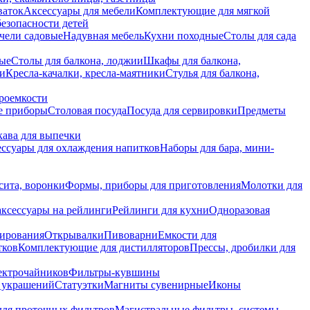
ваток
Аксессуары для мебели
Комплектующие для мягкой
безопасности детей
чели садовые
Надувная мебель
Кухни походные
Столы для сада
вые
Столы для балкона, лоджии
Шкафы для балкона,
ии
Кресла-качалки, кресла-маятники
Стулья для балкона,
роемкости
е приборы
Столовая посуда
Посуда для сервировки
Предметы
укава для выпечки
ссуары для охлаждения напитков
Наборы для бара, мини-
сита, воронки
Формы, приборы для приготовления
Молотки для
аксессуары на рейлинги
Рейлинги для кухни
Одноразовая
вирования
Открывалки
Пивоварни
Емкости для
тков
Комплектующие для дистилляторов
Прессы, дробилки для
лектрочайников
Фильтры-кувшины
я украшений
Статуэтки
Магниты сувенирные
Иконы
ля проточных фильтров
Магистральные фильтры, системы