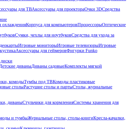
сессуары для ТВ
Аксессуары для проектора
Очки 3D
Средства
ание
 охлаждения
Корпуса для компьютеров
Процессоры
Оптические
утбуков
Сумки, чехлы для ноутбуков
Средства для ухода за
деокарты
Игровые мониторы
Игровые телевизоры
Игровые
акустика
Аксессуары для геймеров
Фигурки Funko
 диски
Детские диваны
Диваны садовые
Комплекты мягкой
ики, комоды
Тумбы под ТВ
Комоды пластиковые
довые столы
Растущие столы и парты
Столы, журнальные
ки, диваны
Стульчики для кормления
Системы хранения для
моды и тумбы
Журнальные столы, столы-книги
Кресла-качалки,
ки, скамьи
Ключницы, газетницы