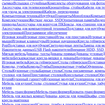
съемки
Вспышки студийные
Комплекты оборудования для фото
Аксессуары для телевизоров
Кронштейны, стойки
Кабели для т
для ухода за электроникой
Кабели, переходники
Компьютерная техника
Ноутбуки
Планшеты
Моноблоки
Компью
Комплектующие
Жесткие диски, SSD
Оперативная память
Видео
приводы
Аксессуары для корпусов ПК
Боксы, док-станции для 
Аксессуары для компьютерной техники
Подставки для ноутбук
электроникой
Программное обеспечение
Игровая зона
Игровые приставки
Игры для приставок
Игровые 
мыши
Игровые клавиатуры
Игровые наушники
Кресла геймерск
Pop
Подставки для ноутбуков
Светодиодные ленты
Лампы для м
Накопители данных
USB Flash накопители
Внешние HDD, SSD 
Мягкая мебель
Диваны, тахты
Диваны прямые
Диваны угловые
Д
мебели
Бескаркасные кресла-мешки и диваны
Надувные диваны
Игровая мебель
Кресла геймерские
Столы геймерские
Подставки
Комоды, тумбы
Комоды
Тумбы
Прикроватные тумбы
Обувницы, 
Столы
Кухонные столы
Барные столы
Столы письменные, комп
столики для бани
Приставные столики
Консольные столики
Обе
Кухня
Кухонный гарнитур
Кухонные модули
Столешницы для к
Мебель для кухни
Столы, столики
Стулья для кухни
Стулья, таб
кухни
Мебель-трансформер
Мебель-трансформер
Кровати-трансформе
Мебель для жилых комнат
Диваны, кресла для дома
Шкафы, стен
кресла-маятники
Мебель для прихожей
Секции, тумбы в прихожую
Полки и сист