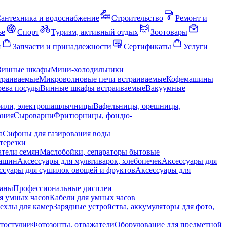
антехника и водоснабжение
Строительство
Ремонт и
ье
Спорт
Туризм, активный отдых
Зоотовары
я
Запчасти и принадлежности
Сертификаты
Услуги
Винные шкафы
Мини-холодильники
траиваемые
Микроволновые печи встраиваемые
Кофемашины
ева посуды
Винные шкафы встраиваемые
Вакуумные
рили, электрошашлычницы
Вафельницы, орешницы,
ания
Сыроварни
Фритюрницы, фондю-
а
Сифоны для газирования воды
терезки
тели семян
Маслобойки, сепараторы бытовые
машин
Аксессуары для мультиварок, хлебопечек
Аксессуары для
ссуары для сушилок овощей и фруктов
Аксессуары для
раны
Профессиональные дисплеи
я умных часов
Кабели для умных часов
ехлы для камер
Зарядные устройства, аккумуляторы для фото,
тостудии
Фотозонты, отражатели
Оборудование для предметной