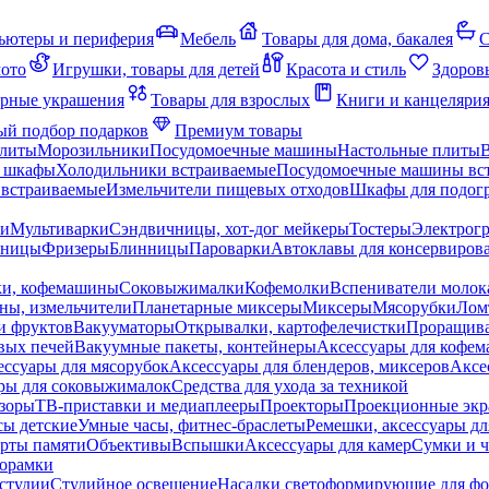
ьютеры и периферия
Мебель
Товары для дома, бакалея
С
мото
Игрушки, товары для детей
Красота и стиль
Здоров
рные украшения
Товары для взрослых
Книги и канцеляри
й подбор подарков
Премиум товары
плиты
Морозильники
Посудомоечные машины
Настольные плиты
 шкафы
Холодильники встраиваемые
Посудомоечные машины вс
встраиваемые
Измельчители пищевых отходов
Шкафы для подогр
чи
Мультиварки
Сэндвичницы, хот-дог мейкеры
Тостеры
Электрог
еницы
Фризеры
Блинницы
Пароварки
Автоклавы для консервиров
ки, кофемашины
Соковыжималки
Кофемолки
Вспениватели молок
ны, измельчители
Планетарные миксеры
Миксеры
Мясорубки
Лом
и фруктов
Вакууматоры
Открывалки, картофелечистки
Проращива
вых печей
Вакуумные пакеты, контейнеры
Аксессуары для кофе
ессуары для мясорубок
Аксессуары для блендеров, миксеров
Аксе
ры для соковыжималок
Средства для ухода за техникой
зоры
ТВ-приставки и медиаплееры
Проекторы
Проекционные эк
сы детские
Умные часы, фитнес-браслеты
Ремешки, аксессуары дл
рты памяти
Объективы
Вспышки
Аксессуары для камер
Сумки и ч
орамки
студии
Студийное освещение
Насадки светоформирующие для фо