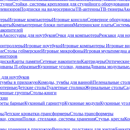
студии
Стойки, системы крепления для студийного оборудования
елевизоров
Подписки на видеосервисы
ТВ-антенны
ТВ-тюнеры
Ак
теры
Игровые компьютеры
Игровые консоли
Серверное оборудов
карты
Компьютерные блоки питания
Материнские платы
Системы
накопителей
ов
Аксессуары для ноутбуков
Очки для компьютера
Рюкзаки для но
контроллеры
Игровые ноутбуки
Игровые компьютеры
Игровые ви
ие
Столы геймерские
Игровые микрофоны
Игровая мультимедиа 
ониторов
диски
Карты памяти
Сетевые накопители
Картридеры
Оптические
иваны П-образные
Кухонные уголки, диваны
Диваны модульные
 для ноутбуков
тумбы в прихожую
Комоды, тумбы для ванной
Пеленальные стол
ьютерные
Детские столы
Туалетные столики
Журнальные столы
Са
денные группы
Столы-книги
ухни
уреты барные
Кухонный гарнитур
Кухонные модули
Кухонные угол
ры
Детские кроватки-трансформеры
Столы-трансформеры
ки, секции
Полки, стеллажи, системы хранения
Стулья, кресла
Ко
емы хранения в прихожую
Вешалки, подставки для зонтов
Банкет