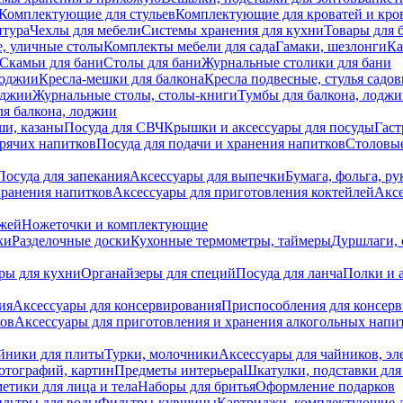
Комплектующие для стульев
Комплектующие для кроватей и кро
итура
Чехлы для мебели
Системы хранения для кухни
Товары для 
, уличные столы
Комплекты мебели для сада
Гамаки, шезлонги
Ка
Скамьи для бани
Столы для бани
Журнальные столики для бани
лоджии
Кресла-мешки для балкона
Кресла подвесные, стулья садо
оджии
Журнальные столы, столы-книги
Тумбы для балкона, лодж
я балкона, лоджии
ши, казаны
Посуда для СВЧ
Крышки и аксессуары для посуды
Гаст
орячих напитков
Посуда для подачи и хранения напитков
Столовы
Посуда для запекания
Аксессуары для выпечки
Бумага, фольга, р
хранения напитков
Аксессуары для приготовления коктейлей
Аксе
ожей
Ножеточки и комплектующие
ки
Разделочные доски
Кухонные термометры, таймеры
Дуршлаги, 
ры для кухни
Органайзеры для специй
Посуда для ланча
Полки и 
ия
Аксессуары для консервирования
Приспособления для консер
ков
Аксессуары для приготовления и хранения алкогольных напи
йники для плиты
Турки, молочники
Аксессуары для чайников, э
отографий, картин
Предметы интерьера
Шкатулки, подставки дл
етики для лица и тела
Наборы для бритья
Оформление подарков
льтры для воды
Фильтры-кувшины
Картриджи, комплектующие д