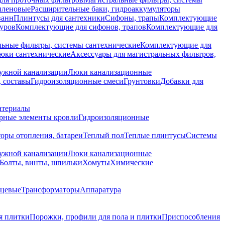
иленовые
Расширительные баки, гидроаккумуляторы
ванн
Плинтусы для сантехники
Сифоны, трапы
Комплектующие
уров
Комплектующие для сифонов, трапов
Комплектующие для
ьные фильтры, системы сантехнические
Комплектующие для
юки сантехнические
Аксессуары для магистральных фильтров,
ружной канализации
Люки канализационные
 составы
Гидроизоляционные смеси
Грунтовки
Добавки для
атериалы
рные элементы кровли
Гидроизоляционные
оры отопления, батареи
Теплый пол
Теплые плинтусы
Системы
ружной канализации
Люки канализационные
Болты, винты, шпильки
Хомуты
Химические
нцевые
Трансформаторы
Аппаратура
я плитки
Порожки, профили для пола и плитки
Приспособления