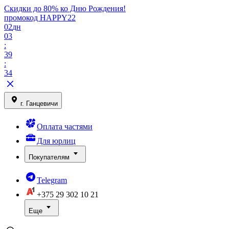
Скидки до 80% ко Дню Рождения!
промокод HAPPY22
02
дн
03
:
39
:
34
г. Ганцевичи
Оплата частями
Для юрлиц
Покупателям
Telegram
+375 29
302 10 21
Еще