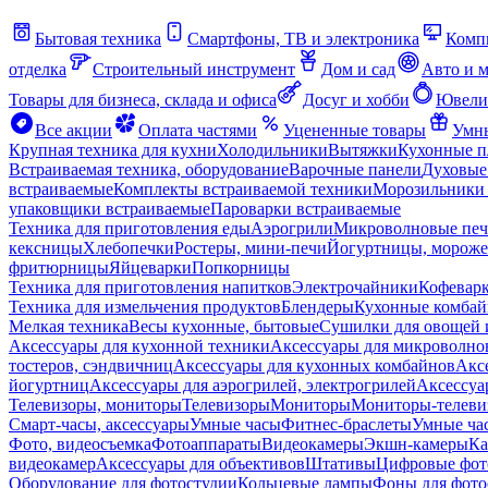
Бытовая техника
Смартфоны, ТВ и электроника
Комп
отделка
Строительный инструмент
Дом и сад
Авто и 
Товары для бизнеса, склада и офиса
Досуг и хобби
Ювели
Все акции
Оплата частями
Уцененные товары
Умны
Крупная техника для кухни
Холодильники
Вытяжки
Кухонные 
Встраиваемая техника, оборудование
Варочные панели
Духовые
встраиваемые
Комплекты встраиваемой техники
Морозильники 
упаковщики встраиваемые
Пароварки встраиваемые
Техника для приготовления еды
Аэрогрили
Микроволновые пе
кексницы
Хлебопечки
Ростеры, мини-печи
Йогуртницы, морож
фритюрницы
Яйцеварки
Попкорницы
Техника для приготовления напитков
Электрочайники
Кофевар
Техника для измельчения продуктов
Блендеры
Кухонные комбай
Мелкая техника
Весы кухонные, бытовые
Сушилки для овощей 
Аксессуары для кухонной техники
Аксессуары для микроволно
тостеров, сэндвичниц
Аксессуары для кухонных комбайнов
Акс
йогуртниц
Аксессуары для аэрогрилей, электрогрилей
Аксессуа
Телевизоры, мониторы
Телевизоры
Мониторы
Мониторы-телеви
Смарт-часы, аксессуары
Умные часы
Фитнес-браслеты
Умные ча
Фото, видеосъемка
Фотоаппараты
Видеокамеры
Экшн-камеры
Ка
видеокамер
Аксессуары для объективов
Штативы
Цифровые фот
Оборудование для фотостудии
Кольцевые лампы
Фоны для фото