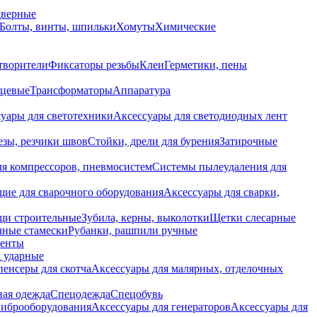
дверные
Болты, винты, шпильки
Хомуты
Химические
творители
Фиксаторы резьбы
Клеи
Герметики, пены
нцевые
Трансформаторы
Аппаратура
уары для светотехники
Аксессуары для светодиодных лент
езы, резчики швов
Стойки, дрели для бурения
Затирочные
ля компрессоров, пневмосистем
Системы пылеудаления для
ие для сварочного оборудования
Аксессуары для сварки,
щи строительные
Зубила, керны, выколотки
Щетки слесарные
чные стамески
Рубанки, рашпили ручные
енты
 ударные
енсеры для скотча
Аксессуары для малярных, отделочных
ная одежда
Спецодежда
Спецобувь
виброоборудования
Аксессуары для генераторов
Аксессуары для