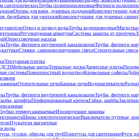
ем сантехнических
Трубы полипропиленовые
Фитинги полипроп
ддонов
Опоры для ванн, душевых поддонов
Комплектующие для 
ов, биде
Бачки для унитазов
Комплектующие для душевых гарнит
есушители
Отвод и подвод воды
Трубы водопроводные
Магистрал
антехники
Регулирующая арматура
Системы защиты от протечек
Л
ций
Опрессовочные насосы
ны
Трубы, фитинги внутренней канализации
Трубы, фитинги на
катурки
Стяжки, самонивелирующие смеси
Строительные смеси,
ки
Тротуарная плитка
ЛДСП
Мебельные щиты
Террасные доски
Древесные плиты
Пилом
ные системы
Поверхностный водоотвод
Кровельные софиты
Добо
тиляция
-камины
Отопительные печи
Банные печи
Водонагреватели
Радиат
ны
Трубы, фитинги внутренней канализации
Трубы, фитинги на
Скобы, штифты
Перфорированный крепеж
Гайки, шайбы
Заклепки
ерсальные
Трубки термоусаживаемые
Изолирующие зажимы
лектрощита
Шины электротехнические
Выключатели путевые, ко
атели
Пускатели магнитные
ки воды
усы, уголки, обводы для труб
Плинтусы для сантехники
Фуги дл