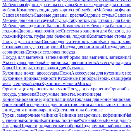
Мебельная фурнитура и аксессуары
Комплектующие для столов
мебели
Комплектующие для корпусной мебели
Мебельная фурн
Садовая мебель
Садовые диваны, кресла
Садовые стулья
Садовые
Мебель для бани и сауны
Стулья, табуретки, подставки для бани
Мебель для лоджии и балкона
Комплекты мебели для балкона, 
лоджии
Дверцы жалюзийные
Системы хранения для балкона, л
лоджии
Кресла, пуфы для балкона, лоджии
Компактные столы дл
Посуда для готовки
Сковороды, сотейники, воки
Кастрюли, ков
Столовая посуда, сервировка
Посуда для напитков
Посуда для г
сервировки
Детская столовая посуда
Посуда для выпечки, запекания
Формы для выпечки, запекания
Аксессуары для бара
Сервировка для напитков
Аксессуары для 
бары
Штопоры, открывалки для бутылок
Кухонные ножи, аксессуары
Ножи
Аксессуары для кухонных н
Кухонные принадлежности
Кухонные приборы
Терки, овощерез
мяса, тендерайзеры
Кухонные мелочи
Миски
Организация хранения на кухне
Посуда для хранения
Органайзе
посуда, упаковка
Вакуумные пакеты, контейнеры
Консервирование и дистилляция
Автоклавы для консервирован
брожения
Ингредиенты для приготовления алкогольных напит
виноделия и пивоварения
Дистилляторы бытовые
Турки, заварочные чайники
Чайники заварочные, кофейники
Ча
Сувениры
Копилки
Картины, постеры
Фотоальбомы
Рамки для ф
Подарки
Подарки, подарочные наборы
Подарочные наборы косм
Водоснабжение
Водонагреватели
Бытовые насосы
Проточные фи