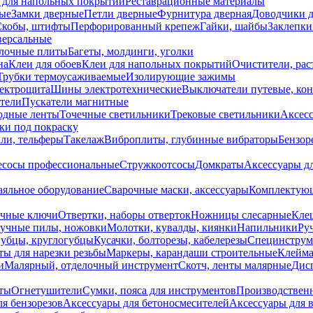
 для напольных покрытий
Реставрационные материалы
ые
Замки дверные
Петли дверные
Фурнитура дверная
Доводчики 
Скобы, штифты
Перфорированный крепеж
Гайки, шайбы
Заклепки
ерсальные
лочные плиты
Багеты, молдинги, уголки
на
Клеи для обоев
Клеи для напольных покрытий
Очистители, рас
Трубки термоусаживаемые
Изолирующие зажимы
лектрощита
Шины электротехнические
Выключатели путевые, ко
атели
Пускатели магнитные
одные ленты
Точечные светильники
Трековые светильники
Аксесс
и под покраску
ли, тельферы
Такелаж
Виброплиты, глубинные вибраторы
Бензор
сосы профессиональные
Стружкоотсосы
Домкраты
Аксессуары д
аяльное оборудование
Сварочные маски, аксессуары
Комплектующ
ечные ключи
Отвертки, наборы отверток
Ножницы слесарные
Кле
учные пилы, ножовки
Молотки, кувалды, киянки
Напильники
Ру
убцы, круглогубцы
Кусачки, болторезы, кабелерезы
Специнструм
ы для нарезки резьбы
Маркеры, карандаши строительные
Клейма
и
Малярный, отделочный инструмент
Скотч, ленты малярные
Дисп
иты
Огнетушители
Сумки, пояса для инструментов
Производствен
я бензорезов
Аксессуары для бетоносмесителей
Аксессуары для 