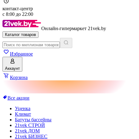
контакт-центр
с
8:00
до
22:00
Онлайн-гипермаркет 21vek.by
Каталог товаров
Избранное
Аккаунт
Корзина
Все акции
Уценка
Климат
Батуты бассейны
21vek СТРОЙ
21vek ДОМ
21vek БИЗНЕС