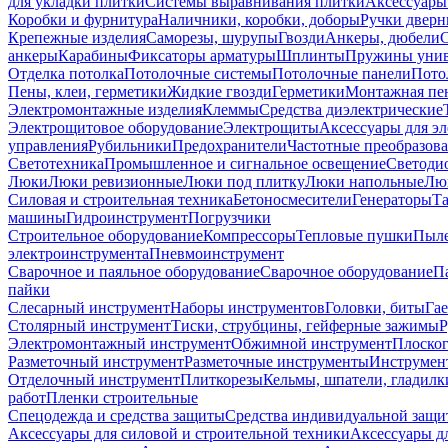
для укладки плитки
Системы выравнивания плитки
Аксессуары
Коробки и фурнитура
Наличники, коробки, доборы
Ручки дверн
Крепежные изделия
Саморезы, шурупы
Гвозди
Анкеры, дюбели
анкеры
Карабины
Фиксаторы арматуры
Шплинты
Пружины унив
Отделка потолка
Потолочные системы
Потолочные панели
Пото
Пены, клеи, герметики
Жидкие гвозди
Герметики
Монтажная пе
Электромонтажные изделия
Клеммы
Средства диэлектрические
Электрощитовое оборудование
Электрощиты
Аксессуары для э
управления
Рубильники
Предохранители
Частотные преобразов
Светотехника
Промышленное и сигнальное освещение
Светоди
Люки
Люки ревизионные
Люки под плитку
Люки напольные
Люк
Силовая и строительная техника
Бетоносмесители
Генераторы
Та
машины
Гидроинструмент
Погрузчики
Строительное оборудование
Компрессоры
Тепловые пушки
Пыле
электроинструмента
Пневмоинструмент
Сварочное и паяльное оборудование
Сварочное оборудование
П
пайки
Слесарный инструмент
Наборы инструментов
Головки, биты
Га
Столярный инструмент
Тиски, струбцины, гейферные зажимы
Р
Электромонтажный инструмент
Обжимной инструмент
Плоског
Разметочный инструмент
Разметочные инструменты
Инструмент
Отделочный инструмент
Плиткорезы
Кельмы, шпатели, гладилк
работ
Пленки строительные
Спецодежда и средства защиты
Средства индивидуальной защ
Аксессуары для силовой и строительной техники
Аксессуары дл