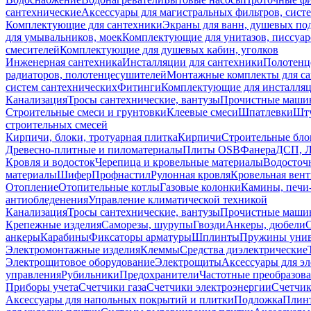
сантехнические
Аксессуары для магистральных фильтров, сист
Комплектующие для сантехники
Экраны для ванн, душевых по
для умывальников, моек
Комплектующие для унитазов, писсуар
смесителей
Комплектующие для душевых кабин, уголков
Инженерная сантехника
Инсталляции для сантехники
Полотенц
радиаторов, полотенцесушителей
Монтажные комплекты для с
систем сантехнических
Фитинги
Комплектующие для инсталля
Канализация
Тросы сантехнические, вантузы
Прочистные маши
Строительные смеси и грунтовки
Клеевые смеси
Шпатлевки
Шту
строительных смесей
Кирпичи, блоки, тротуарная плитка
Кирпичи
Строительные бло
Древесно-плитные и пиломатериалы
Плиты OSB
Фанера
ДСП, 
Кровля и водосток
Черепица и кровельные материалы
Водосточ
материалы
Шифер
Профнастил
Рулонная кровля
Кровельная вен
Отопление
Отопительные котлы
Газовые колонки
Камины, печи
антиобледенения
Управление климатической техникой
Канализация
Тросы сантехнические, вантузы
Прочистные маши
Крепежные изделия
Саморезы, шурупы
Гвозди
Анкеры, дюбели
анкеры
Карабины
Фиксаторы арматуры
Шплинты
Пружины унив
Электромонтажные изделия
Клеммы
Средства диэлектрические
Электрощитовое оборудование
Электрощиты
Аксессуары для э
управления
Рубильники
Предохранители
Частотные преобразов
Приборы учета
Счетчики газа
Счетчики электроэнергии
Счетчи
Аксессуары для напольных покрытий и плитки
Подложка
Плинт