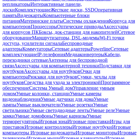
репликаторы
Интерактивные панели,
доски
Комплектующие
Жесткие диски, SSD
Оперативная
память
Видеокарты
Компьютерные блоки
питания
Материнские платы
Системы охлаждения
Корпуса для
компьютеров
Процессоры
Оптические приводы
Аксессуары
для корпусов ПК
Боксы, док-станции для накопителей
Сетевое
оборудование
Маршрутизаторы, DSL-модемы
Wi-Fi точки
доступа, усилители сигнала
Беспроводные
адаптеры
Коммутаторы
Сетевые адаптеры
Powerline
Сетевые
комплектующие
IP-телефония
Медиаконвертеры
Кабели,
переходники сетевые
Антенны для беспроводной
связи
Аксессуары для компьютерной техники
Подставки для
ноутбуков
Аксессуары для ноутбуков
Очки для
компьютера
Рюкзаки для ноутбуков
Сумки, чехлы для
ноутбуков
Средства для ухода за электроникой
Программное
обеспечение
Система Умный дом
Управление умным
домом
Умные колонки, станции
Умные камеры
видеонаблюдения
Умные датчики для дома
Умные
лампы
Умные выключатели
Умные розетки
Умные
светильники
Умные светодиодные ленты
Умные реле
Умные
замки
Умные домофоны
Умные карнизы
Умные
терморегуляторы
Игровая зона
Игровые приставки
Игры для
приставок
Игровые контроллеры
Игровые ноутбуки
Игровые
компьютеры
Игровые видеокарты
Игровые мониторы
Игровые
телевизоры
Игровые мыши
Игровые клавиатуры
Игровые