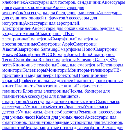
хлебопечек
Аксессуары для тостеров, сэндвичниц
Аксессуары
для кухонных комбайнов
Аксессуары для
мясорубок
Аксессуары для блендеров, миксеров
Аксессуары
для сушилок овощей и фруктов
Аксессуары для
йогуртниц
Аксессуары для аэрогрилей,
электрогрилей
Аксессуары для соковыжималок
Средства для
ухода за техникой
Смартфоны, ТВ и
электроника
Смартфоны
Смартфоны
Смартфоны
восстановленные
Смартфоны Apple
Смартфоны
Xiaomi
Смартфоны Samsung
Смартфоны Honor
Смартфоны
Huawei
Смартфоны POCO
Смартфоны Infinix
Смартфоны
Tecno
Смартфоны Realme
Смартфоны Samsung Galaxy S26
series
Кнопочные телефоны
Складные смартфоны
Телевизоры,
мониторы
Телевизоры
Мониторы
Мониторы-телевизоры
ТВ-
приставки и медиаплееры
Проекторы
Проекционные
экраны
Профессиональные дисплеи
Планшеты, электронные
книги
Планшеты
Электронные книги
Графические
планшеты
Блокноты электронные
Чехлы, бамперы для
планшетов
Аксессуары для планшетов,
смартфонов
Аксессуары для электронных книг
Смарт-часы,
аксессуары
Умные часы
Фитнес-браслеты
Умные часы
детские
Умные часы, фитнес-браслеты
Ремешки, аксессуары
для умных часов
Кабели для умных часов
Аксессуары для
смартфонов, планшетов
Зарядные устройства для телефонов,
планшетов
Чехлы, защитные стекла для телефонов
Чехлы для