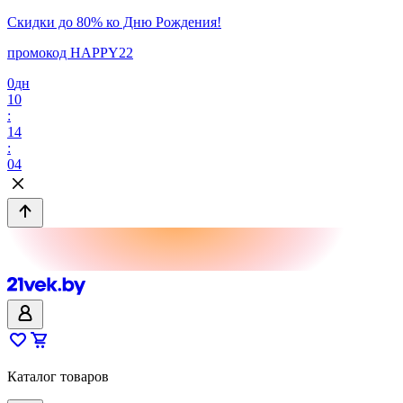
Скидки до 80% ко Дню Рождения!
промокод HAPPY22
0
дн
10
:
14
:
04
Каталог товаров