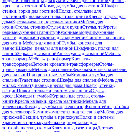
модули
Столешницы для кухни
Мебель для гостиной
Диваны,
кресла для гостиной
Комоды, тумбы для гостиной
Шкафы,
стенки, горки для гостиной
Полки, стеллажи для
гостиной
Журнальные столы, столы-книги
Кресла, стулья для
дома
Кресла-качалки, кресла-маятники
Мебель для
кухни
Столы, столики
Стулья для кухни
Стулья, табуреты
барные
Кухонный гарнитур
Кухонные модули
Кухонные
уголки, диваны
Стульчики для кормления
Системы хранения
для кухни
Мебель для ванной
Тумбы, консоли для
ванной
Шкафы, пеналы для ванной
Шкафчики, полки для
ванной
Зеркала для ванной
Аксессуары для ванной
Мебель-
трансформер
Мебель-трансформер
Кровати-
трансформеры
Детские кроватки-трансформеры
Столы-
трансформеры
Мебель для спальни
Зеркала
Комплекты мебели
для спальни
Прикроватные тумбы
Комоды и тумбы для
спальни
Туалетные столики
Шкафы для спальни
Мебель для
жилых комнат
Диваны, кресла для дома
Шкафы, стенки,
секции
Полки, стеллажи, системы хранения
Стулья,
кресла
Комоды и тумбы
Журнальные столы, столы-
книги
Кресла-качалки, кресла-маятники
Мебель для
телевизора
Комоды, тумбы под телевизор
Кронштейны, стойки
для телевизора
Каминокомплекты под телевизор
Мебель для
прихожей
Секции, тумбы в прихожую
Полки и системы
хранения в прихожую
Вешалки, подставки для
зонтов
Банкетки, скамьи
Ключницы, газетницы
Детская