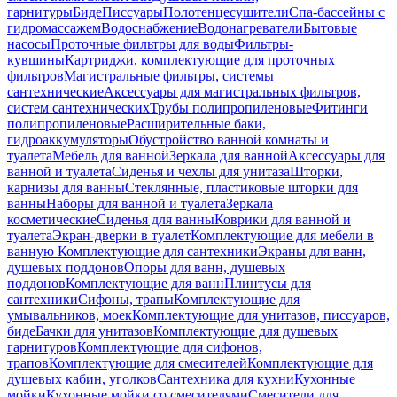
гарнитуры
Биде
Писсуары
Полотенцесушители
Спа-бассейны с
гидромассажем
Водоснабжение
Водонагреватели
Бытовые
насосы
Проточные фильтры для воды
Фильтры-
кувшины
Картриджи, комплектующие для проточных
фильтров
Магистральные фильтры, системы
сантехнические
Аксессуары для магистральных фильтров,
систем сантехнических
Трубы полипропиленовые
Фитинги
полипропиленовые
Расширительные баки,
гидроаккумуляторы
Обустройство ванной комнаты и
туалета
Мебель для ванной
Зеркала для ванной
Аксессуары для
ванной и туалета
Сиденья и чехлы для унитаза
Шторки,
карнизы для ванны
Стеклянные, пластиковые шторки для
ванны
Наборы для ванной и туалета
Зеркала
косметические
Сиденья для ванны
Коврики для ванной и
туалета
Экран-дверки в туалет
Комплектующие для мебели в
ванную
Комплектующие для сантехники
Экраны для ванн,
душевых поддонов
Опоры для ванн, душевых
поддонов
Комплектующие для ванн
Плинтусы для
сантехники
Сифоны, трапы
Комплектующие для
умывальников, моек
Комплектующие для унитазов, писсуаров,
биде
Бачки для унитазов
Комплектующие для душевых
гарнитуров
Комплектующие для сифонов,
трапов
Комплектующие для смесителей
Комплектующие для
душевых кабин, уголков
Сантехника для кухни
Кухонные
мойки
Кухонные мойки со смесителями
Смесители для