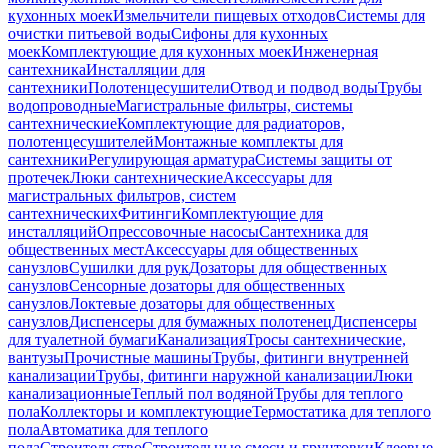
кухонных моек
Измельчители пищевых отходов
Системы для
очистки питьевой воды
Сифоны для кухонных
моек
Комплектующие для кухонных моек
Инженерная
сантехника
Инсталляции для
сантехники
Полотенцесушители
Отвод и подвод воды
Трубы
водопроводные
Магистральные фильтры, системы
сантехнические
Комплектующие для радиаторов,
полотенцесушителей
Монтажные комплекты для
сантехники
Регулирующая арматура
Системы защиты от
протечек
Люки сантехнические
Аксессуары для
магистральных фильтров, систем
сантехнических
Фитинги
Комплектующие для
инсталляций
Опрессовочные насосы
Сантехника для
общественных мест
Аксессуары для общественных
санузлов
Сушилки для рук
Дозаторы для общественных
санузлов
Сенсорные дозаторы для общественных
санузлов
Локтевые дозаторы для общественных
санузлов
Диспенсеры для бумажных полотенец
Диспенсеры
для туалетной бумаги
Канализация
Тросы сантехнические,
вантузы
Прочистные машины
Трубы, фитинги внутренней
канализации
Трубы, фитинги наружной канализации
Люки
канализационные
Теплый пол водяной
Трубы для теплого
пола
Коллекторы и комплектующие
Термостатика для теплого
пола
Автоматика для теплого
пола
Строительство
Строительные смеси и грунтовки
Клеевые