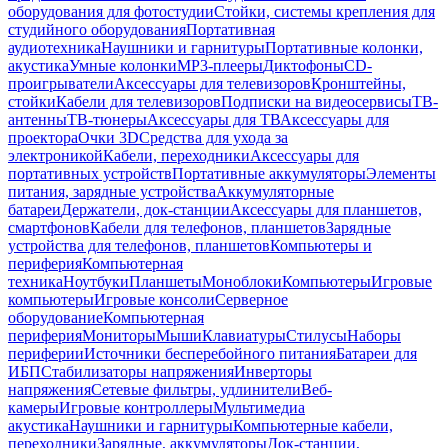
оборудования для фотостудии
Стойки, системы крепления для
студийного оборудования
Портативная
аудиотехника
Наушники и гарнитуры
Портативные колонки,
акустика
Умные колонки
MP3-плееры
Диктофоны
CD-
проигрыватели
Аксессуары для телевизоров
Кронштейны,
стойки
Кабели для телевизоров
Подписки на видеосервисы
ТВ-
антенны
ТВ-тюнеры
Аксессуары для ТВ
Аксессуары для
проектора
Очки 3D
Средства для ухода за
электроникой
Кабели, переходники
Аксессуары для
портативных устройств
Портативные аккумуляторы
Элементы
питания, зарядные устройства
Аккумуляторные
батареи
Держатели, док-станции
Аксессуары для планшетов,
смартфонов
Кабели для телефонов, планшетов
Зарядные
устройства для телефонов, планшетов
Компьютеры и
периферия
Компьютерная
техника
Ноутбуки
Планшеты
Моноблоки
Компьютеры
Игровые
компьютеры
Игровые консоли
Серверное
оборудование
Компьютерная
периферия
Мониторы
Мыши
Клавиатуры
Стилусы
Наборы
периферии
Источники бесперебойного питания
Батареи для
ИБП
Стабилизаторы напряжения
Инверторы
напряжения
Сетевые фильтры, удлинители
Веб-
камеры
Игровые контроллеры
Мультимедиа
акустика
Наушники и гарнитуры
Компьютерные кабели,
переходники
Зарядные, аккумуляторы
Док-станции,