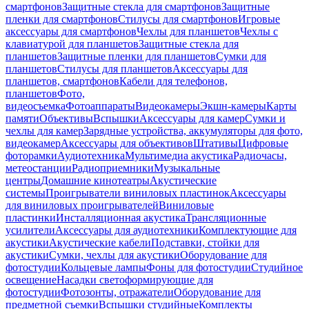
смартфонов
Защитные стекла для смартфонов
Защитные
пленки для смартфонов
Стилусы для смартфонов
Игровые
аксессуары для смартфонов
Чехлы для планшетов
Чехлы с
клавиатурой для планшетов
Защитные стекла для
планшетов
Защитные пленки для планшетов
Сумки для
планшетов
Стилусы для планшетов
Аксессуары для
планшетов, смартфонов
Кабели для телефонов,
планшетов
Фото,
видеосъемка
Фотоаппараты
Видеокамеры
Экшн-камеры
Карты
памяти
Объективы
Вспышки
Аксессуары для камер
Сумки и
чехлы для камер
Зарядные устройства, аккумуляторы для фото,
видеокамер
Аксессуары для объективов
Штативы
Цифровые
фоторамки
Аудиотехника
Мультимедиа акустика
Радиочасы,
метеостанции
Радиоприемники
Музыкальные
центры
Домашние кинотеатры
Акустические
системы
Проигрыватели виниловых пластинок
Аксессуары
для виниловых проигрывателей
Виниловые
пластинки
Инсталляционная акустика
Трансляционные
усилители
Аксессуары для аудиотехники
Комплектующие для
акустики
Акустические кабели
Подставки, стойки для
акустики
Сумки, чехлы для акустики
Оборудование для
фотостудии
Кольцевые лампы
Фоны для фотостудии
Студийное
освещение
Насадки светоформирующие для
фотостудии
Фотозонты, отражатели
Оборудование для
предметной съемки
Вспышки студийные
Комплекты