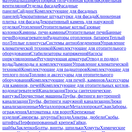
материалы
Шифер
Профнастил
Рулонная кровля
Кровельная
вентиляция
Отделка фасада
Фасадные
панели
Сайдинг
Комплектующие для фасадных
панелей
Декоративные штукатурки для фасада
Клинкерная
плитка для фасада
Декоративный камень для наружной
отделки
Отопление
Отопительные котлы
Газовые
колонки
Камины, печи-камины
Отопительные печи
Банные
печи
Водонагреватели
Радиаторы отопления, батареи
Теплый
пол
Теплые плинтусы
Системы антиобледенения
Управление
климатической техникой
Комплектующие для отопительного
оборудования
Стабилизаторы напряжения
Насосы
циркуляционные
Регулирующая арматура
Отвод и подвод
воды
Дымоходы и комплектующие
Управление климатической
техникой
Комплектующие для радиаторов
Комплектующие для
теплого пола
Топливо и аксессуары для отопительного
оборудования
Комплектующие для печей, каминов
Аксессуары
для каминов, печей
Комплектующие для отопительных котлов,
водонагревателей
Канализация
Тросы сантехнические,
вантузы
Прочистные машины
Трубы, фитинги внутренней
канализации
Трубы, фитинги наружной канализации
Люки
канализационные
Металлопрокат
Металлопрокат
Сваи
Заборы,
ограждения
Автоматика для ворот
Крепежные
изделия
Саморезы, шурупы
Гвозди
Анкеры, дюбели
Скобы,
штифты
Перфорированный крепеж
Гайки,
шайбы
Заклепки
Болты, винты, шпильки
Хомуты
Химические