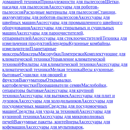
домашней техники
Принадлежности для пылесосов
Щетки,
насадки для пылесосов
Аксессуары для роботов-
пылесосов
Расходные материалы для пылесосов
Станции,
аккумуляторы для роботов-пылесосов
Аксессуары для
швейных машин
Аксессуары для промышленного швейного
оборудования
Аксессуары для стиральных и сушильных
машин
Аксессуары для пароочистителей,
отпаривателей
Аксессуары для стеклоочистителей
Техника для
измельчения продуктов
Блендеры
Кухонные комбайны,
измельчители
Планетарные
миксеры
Миксеры
Мясорубки
Ломтерезки
Комплектующие для
климатической техники
Управление климатической
техникой
Фильтры для климатической техники
Аксессуары для
климатической техники
Мелкая техника
Весы кухонные,
бытовые
Сушилки для овощей и
фруктов
Вакууматоры
Открывалки,
картофелечистки
Проращиватели семян
Маслобойки,
сепараторы бытовые
Аксессуары для крупной
техники
Аксессуары для вытяжек
Аксессуары для плит и
духовок
Аксессуары для холодильников
Аксессуары для
посудомоечных машин
Средства для посудомоечных
машин
Средства для ухода за техникой
Аксессуары для
кухонной техники
Аксессуары для микроволновых
печей
Вакуумные пакеты, контейнеры
Аксессуары для
кофемашин
Аксессуары для мультиварок,