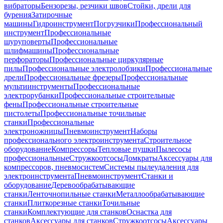
вибраторы
Бензорезы, резчики швов
Стойки, дрели для
бурения
Затирочные
машины
Гидроинструмент
Погрузчики
Профессиональный
инструмент
Профессиональные
шуруповерты
Профессиональные
шлифмашины
Профессиональные
перфораторы
Профессиональные циркулярные
пилы
Профессиональные электролобзики
Профессиональные
дрели
Профессиональные фрезеры
Профессиональные
мультиинструменты
Профессиональные
электрорубанки
Профессиональные строительные
фены
Профессиональные строительные
пистолеты
Профессиональные точильные
станки
Профессиональные
электроножницы
Пневмоинструмент
Наборы
профессионального электроинструмента
Строительное
оборудование
Компрессоры
Тепловые пушки
Пылесосы
профессиональные
Стружкоотсосы
Домкраты
Аксессуары для
компрессоров, пневмосистем
Системы пылеудаления для
электроинструмента
Пневмоинструмент
Станки и
оборудование
Деревообрабатывающие
станки
Ленточнопильные станки
Металлообрабатывающие
станки
Плиткорезные станки
Точильные
станки
Комплектующие для станков
Оснастка для
станков
Аксессуары для станков
Стружкоотсосы
Аксессуары