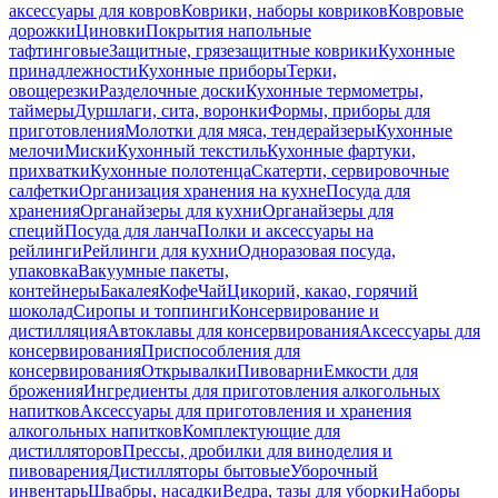
аксессуары для ковров
Коврики, наборы ковриков
Ковровые
дорожки
Циновки
Покрытия напольные
тафтинговые
Защитные, грязезащитные коврики
Кухонные
принадлежности
Кухонные приборы
Терки,
овощерезки
Разделочные доски
Кухонные термометры,
таймеры
Дуршлаги, сита, воронки
Формы, приборы для
приготовления
Молотки для мяса, тендерайзеры
Кухонные
мелочи
Миски
Кухонный текстиль
Кухонные фартуки,
прихватки
Кухонные полотенца
Скатерти, сервировочные
салфетки
Организация хранения на кухне
Посуда для
хранения
Органайзеры для кухни
Органайзеры для
специй
Посуда для ланча
Полки и аксессуары на
рейлинги
Рейлинги для кухни
Одноразовая посуда,
упаковка
Вакуумные пакеты,
контейнеры
Бакалея
Кофе
Чай
Цикорий, какао, горячий
шоколад
Сиропы и топпинги
Консервирование и
дистилляция
Автоклавы для консервирования
Аксессуары для
консервирования
Приспособления для
консервирования
Открывалки
Пивоварни
Емкости для
брожения
Ингредиенты для приготовления алкогольных
напитков
Аксессуары для приготовления и хранения
алкогольных напитков
Комплектующие для
дистилляторов
Прессы, дробилки для виноделия и
пивоварения
Дистилляторы бытовые
Уборочный
инвентарь
Швабры, насадки
Ведра, тазы для уборки
Наборы