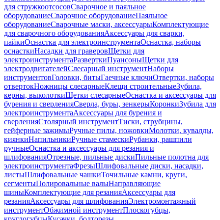
для стружкоотсосов
Сварочное и паяльное
оборудование
Сварочное оборудование
Паяльное
оборудование
Сварочные маски, аксессуары
Комплектующие
для сварочного оборудования
Аксессуары для сварки,
пайки
Оснастка для электроинструмента
Оснастка, наборы
оснастки
Насадки для граверов
Щетки для
электроинструмента
Развертки
Пуансоны
Щетки для
электродвигателей
Слесарный инструмент
Наборы
инструментов
Головки, биты
Гаечные ключи
Отвертки, наборы
отверток
Ножницы слесарные
Клещи строительные
Зубила,
керны, выколотки
Щетки слесарные
Оснастка и аксессуары для
бурения и сверления
Сверла, буры, зенкеры
Коронки
Зубила для
электроинструмента
Аксессуары для бурения и
сверления
Столярный инструмент
Тиски, струбцины,
гейферные зажимы
Ручные пилы, ножовки
Молотки, кувалды,
киянки
Напильники
Ручные стамески
Рубанки, рашпили
ручные
Оснастка и аксессуары для резания и
шлифования
Отрезные, пильные диски
Пильные полотна для
электроинструмента
Фрезы
Шлифовальные диски, насадки,
листы
Шлифовальные чашки
Точильные камни, круги,
сегменты
Полировальные валы
Направляющие
шины
Комплектующие для резания
Аксессуары для
резания
Аксессуары для шлифования
Электромонтажный
инструмент
Обжимной инструмент
Плоскогубцы,
круглогубцы
Кусачки, болторезы,