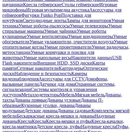
наушники
Кресла геймерские
Столы геймерские
Игровые
микрофоны
Игровая мультимедиа акустика
Аксессуары для
геймеров
Фигурки Funko Pop
Подставки для
ноутбуков
Светодиодные ленты
Лампы для мониторов
Умная
техника
Умные роботы-пылесосы
Умные телевизоры
Умные
стиральные машины
Умные чайники
Умные роботы
кулинарные
Умные вентиляторы
Умные кондиционеры
Умные
обогреватели
Умные увлажнители, очистители воздуха
Умные
отопительные котлы
Умные проветриватели
Умные радиочасы,
метеостанции
Умные кормушки и поилки для
животных
Умные напольные весы
Накопители данных
USB
Flash накопители
Внешние HDD, SSD диски
Карты
памяти
Сетевые накопители
Картридеры
Оптические
диски
Наблюдение и безопасность
Камеры
видеонаблюдения
Аксессуары для CCTV
Домофоны,
вызывные панели
Датчики для дома
Охранные системы,
сигнализации
Системы контроля и управления
доступом
Металлодетекторы
Мебель
Мягкая мебель
Диваны,
тахты
Диваны прямые
Диваны угловые
Диваны П-
образные
Кухонные уголки, диваны
Диваны
модульные
Детские диваны
Диваны садовые
Комплекты мягкой
мебели
Бескаркасные кресла-мешки и диваны
Надувные
диваны
Кресла
Кресла
Кресла-мешки и пуфы
Кресла-качалки,
кресла-маятники
Детские кресла, пуфы
Надувные кресла
Пуфы,
оттоманки
Кресла-кровати
Игровая мебель
Кресла