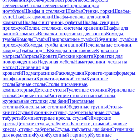
геймерские
Столы геймерские
Подставки для
ноутбуков
Шкафы и стеллажи
Шкафы
Стенки, горки
Шкафы-
купе
Шкафы-гармошки
Шкафы-пеналы для жилой
комнаты
Шкафы с витриной, буфеты
Шкафы, секции в
прихожую
Полки, стеллажи, системы хранения
Шкафы для
ванной комнаты
Вешалки, подставки для зонтов
Комоды,
тумбы
Комоды
Тумбы
Прикроватные тумбы
Обувницы, тумбы в
прихожую
Комоды, тумбы для ванной
Пеленальные столики,
комоды
Тумбы под ТВ
Комоды пластиковые
Кровати и
матрасы
Матрасы
Кровати
Детские кровати
Кроватки для
новорожденных
Надувная мебель
Наматрасники, чехлы на
матрас
Основания для
кроватей
Подматрасники
Раскладушки
Кровати-трансформеры,
шкафы-кровати
Кровати-домики
Столы
Кухонные
столы
Барные столы
Столы письменные,
компьютерные
Детские столы
Туалетные столики
Журнальные
столы
Садовые столы
Растущие столы и парты
Столы,
журнальные столики для бани
Приставные
столики
Консольные столики
Обеденные группы
Столы-
книги
Стулья
Кухонные стулья, табуреты
Барные стулья,
табуреты
Компьютерные кресла, стулья
Геймерские
кресла
Детские стулья, табуреты
Банкетки, скамьи
Садовые
кресла, стулья, табуреты
Стулья, табуреты для бани
Стульчики
для кормления
Кухня
Кухонный гарнитур
Кухонные