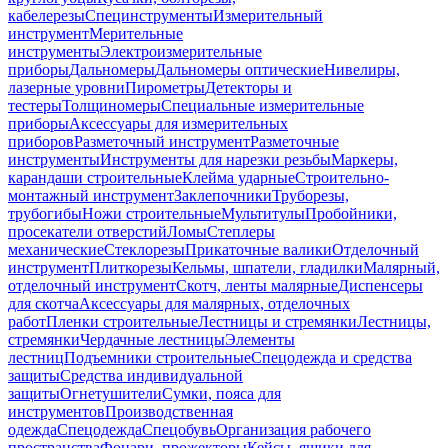
кабелерезы
Специнструменты
Измерительный
инструмент
Мерительные
инструменты
Электроизмерительные
приборы
Дальномеры
Дальномеры оптические
Нивелиры,
лазерные уровни
Пирометры
Детекторы и
тестеры
Толщиномеры
Специальные измерительные
приборы
Аксессуары для измерительных
приборов
Разметочный инструмент
Разметочные
инструменты
Инструменты для нарезки резьбы
Маркеры,
карандаши строительные
Клейма ударные
Строительно-
монтажный инструмент
Заклепочники
Труборезы,
трубогибы
Ножи строительные
Мультитулы
Пробойники,
просекатели отверстий
Ломы
Степлеры
механические
Стеклорезы
Прикаточные валики
Отделочный
инструмент
Плиткорезы
Кельмы, шпатели, гладилки
Малярный,
отделочный инструмент
Скотч, ленты малярные
Диспенсеры
для скотча
Аксессуары для малярных, отделочных
работ
Пленки строительные
Лестницы и стремянки
Лестницы,
стремянки
Чердачные лестницы
Элементы
лестниц
Подъемники строительные
Спецодежда и средства
защиты
Средства индивидуальной
защиты
Огнетушители
Сумки, пояса для
инструментов
Производственная
одежда
Спецодежда
Спецобувь
Организация рабочего
пространства
Фонари, прожекторы
Кейсы, ящики для