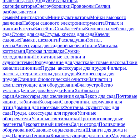
пылесосы, воздуходувки
Аэраторы,
скарификаторы
Снегоуборщики
Дровоколы
Сеялки,
разбрасыватели
семян
Минитракторы
Миникультиваторы
Мойки высокого
давления
Наборы садового электроинструмента
Отдых и
пикник
Батуты
Бассейны
Спа-бассейны
Комплекты мебели для
сада
Столы для сада
Стулья, кресла для сада
Качели
садовые
Гамаки, шезлонги
Раскладушки
Зонты,
тенты
Аксессуары для садовой мебели
Грили
Мангалы,
коптильни
Детская площадка
Сумки-
холодильники
Портативные колонки и
аудиосистемы
Оборудование для участка
Бытовые насосы
Люки
канализационные
Пруды, аксессуары для прудов
Фильтры,
насосы, стерилизаторы для прудов
Компрессоры для
прудов
Станции биологической очистки
Запчасти и
комплектующие для оборудования
Благоустройство
участка
Дачные дома
Беседки
Бани
Хозблоки и
сараи
Аксессуары для озеленения сада
Декор для сада
Почтовые
ящики, таблички
Козырьки
Скворечники, кормушки для
птиц
Домики для насекомых
Фонтаны, скульптуры для
сада
Пруды, аксессуары для прудов
Уличные
обогреватели
Уличные светильники
Противогололедные
реагенты
Декоративный щебень
Сад и огород
Поливочное
оборудование
Садовые опрыскиватели
Шланги для дома и
сада
Парники
Теплицы
Комплектующие для теплиц
Модульные