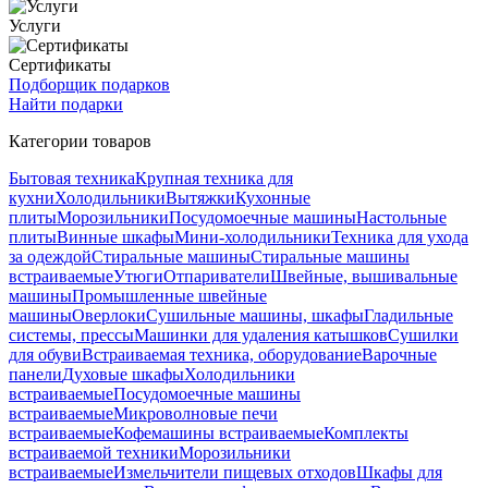
Услуги
Сертификаты
Подборщик подарков
Найти подарки
Категории товаров
Бытовая техника
Крупная техника для
кухни
Холодильники
Вытяжки
Кухонные
плиты
Морозильники
Посудомоечные машины
Настольные
плиты
Винные шкафы
Мини-холодильники
Техника для ухода
за одеждой
Стиральные машины
Стиральные машины
встраиваемые
Утюги
Отпариватели
Швейные, вышивальные
машины
Промышленные швейные
машины
Оверлоки
Сушильные машины, шкафы
Гладильные
системы, прессы
Машинки для удаления катышков
Сушилки
для обуви
Встраиваемая техника, оборудование
Варочные
панели
Духовые шкафы
Холодильники
встраиваемые
Посудомоечные машины
встраиваемые
Микроволновые печи
встраиваемые
Кофемашины встраиваемые
Комплекты
встраиваемой техники
Морозильники
встраиваемые
Измельчители пищевых отходов
Шкафы для