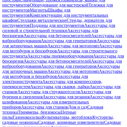
инструментов
Оборудование для мастерской
Тележки для
инструментов
Магниты
Шкафы для
инструментов
Комплектующие для инструментальных
шкафов
Стеллажи металлические
Стенды, держатели для
инструментов
Поддоны для инструментов
Аксессуары для
силовой и строительной техники
Аксессуары для
бензорезов
Аксессуары для бетоносмесителей
Аксессуары для
виброоборудования
Аксессуары для генераторов
Аксессуары
для затирочных машин
Аксессуары для мотопомп
Аксессуары
для мотобуров и бензобуров
Аксессуары для строительного
инструмента
Аксессуары пневмооборудования
Аксессуары для
бензорезов
Аксессуары для бетоносмесителей
Аксессуары для
виброоборудования
Аксессуары для генераторов
Аксессуары
для затирочных машин
Аксессуары для мотопомп
Аксессуары
для мотобуров и бензобуров
Аксессуары для
электроинструмента
Аксессуары для компрессоров,
пневмосистем
Аксессуары для сварки, пайки
Аксессуары для
станков
Аксессуары для стружкоотсосов
Аксессуары для
бурения и сверления
Аксессуары для резания
Аксессуары для
шлифования
Аксессуары для измерительных
приборов
Аксессуары для станков
Дом и сад
Садовая
техника
Триммеры, бензокосы
Цепные
пилы
Газонокосилки
Культиваторы, мотоблоки
Кусторезы,
садовые ножницы
Садовые, кормовые измельчители
Садовые