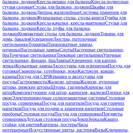
балкона, лоджии
Кресла-мешки для балкона
Кресла подвесные,
стулья садовые
Столы для балкона, лоджии
Шкафы для
балкона, лоджии
Дверцы жалюзийные
Системы хранения для
балкона, лоджии
Журнальные столы, столы-книги
Тумбы для
балкона, лоджии
Кресла-качалки, кресла-маятники
Стулья для
балкона, лоджии
Кресла, пуфы для балкона,
лоджии
Компактные столы для балкона, лоджии
Товары для
дома, бакалея
Освещение
Люстры, потолочные
светильники
Торшеры
Прикроватные лампы,
ночники
Настольные лампы
Споты
Настенные светильники,
бра
Точечные светильники
Трековые светильники
Уличные
светильники, фонари, бра
Лампы
Освещение для картин,
зеркал
Кольцевые лампы
Аксессуары для освещения
Посуда для
готовки
Сковороды, сотейники, воки
Кастрюли, ковши,
казаны
Посуда для СВЧ
Крышки и аксессуары для
посуды
Гастроемкости
Жалюзи, шторы
Жалюзи, рулонные
шторы, римские шторы
Шторы, гардины
Карнизы для
штор
Комплектующие для штор, карнизов, жалюзи
Пленки для
окон
Электроприводные солнцезащитные системы
Столовая
посуда, сервировка
Посуда для напитков
Посуда для горячих
напитков
Посуда для подачи и хранения напитков
Столовые
приборы
Столовая посуда
Посуда для сервировки
Предметы
сервировки
Детская столовая посуда
Декор
Зеркала
Кашпо,
стойки для цветов
Картины, постеры
Часы
интерьерные
Искусственные цветы, растения
Вазы
Ключницы,