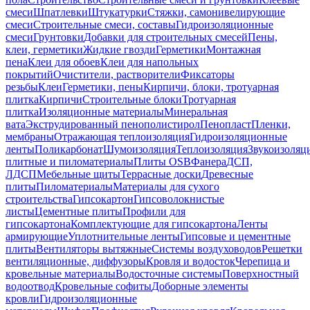
смеси
Шпатлевки
Штукатурки
Стяжки, самонивелирующие
смеси
Строительные смеси, составы
Гидроизоляционные
смеси
Грунтовки
Добавки для строительных смесей
Пены,
клеи, герметики
Жидкие гвозди
Герметики
Монтажная
пена
Клеи для обоев
Клеи для напольных
покрытий
Очистители, растворители
Фиксаторы
резьбы
Клеи
Герметики, пены
Кирпичи, блоки, тротуарная
плитка
Кирпичи
Строительные блоки
Тротуарная
плитка
Изоляционные материалы
Минеральная
вата
Экструдированный пенополистирол
Пенопласт
Пленки,
мембраны
Отражающая теплоизоляция
Гидроизоляционные
ленты
Поликарбонат
Шумоизоляция
Теплоизоляция
Звукоизоляц
плитные и пиломатериалы
Плиты OSB
Фанера
ДСП,
ЛДСП
Мебельные щиты
Террасные доски
Древесные
плиты
Пиломатериалы
Материалы для сухого
строительства
Гипсокартон
Гипсоволокнистые
листы
Цементные плиты
Профили для
гипсокартона
Комплектующие для гипсокартона
Ленты
армирующие
Уплотнительные ленты
Гипсовые и цементные
плиты
Вентиляторы вытяжные
Системы воздуховодов
Решетки
вентиляционные, диффузоры
Кровля и водосток
Черепица и
кровельные материалы
Водосточные системы
Поверхностный
водоотвод
Кровельные софиты
Доборные элементы
кровли
Гидроизоляционные