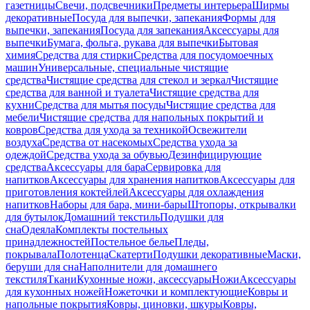
газетницы
Свечи, подсвечники
Предметы интерьера
Ширмы
декоративные
Посуда для выпечки, запекания
Формы для
выпечки, запекания
Посуда для запекания
Аксессуары для
выпечки
Бумага, фольга, рукава для выпечки
Бытовая
химия
Средства для стирки
Средства для посудомоечных
машин
Универсальные, специальные чистящие
средства
Чистящие средства для стекол и зеркал
Чистящие
средства для ванной и туалета
Чистящие средства для
кухни
Средства для мытья посуды
Чистящие средства для
мебели
Чистящие средства для напольных покрытий и
ковров
Средства для ухода за техникой
Освежители
воздуха
Средства от насекомых
Средства ухода за
одеждой
Средства ухода за обувью
Дезинфицирующие
средства
Аксессуары для бара
Сервировка для
напитков
Аксессуары для хранения напитков
Аксессуары для
приготовления коктейлей
Аксессуары для охлаждения
напитков
Наборы для бара, мини-бары
Штопоры, открывалки
для бутылок
Домашний текстиль
Подушки для
сна
Одеяла
Комплекты постельных
принадлежностей
Постельное белье
Пледы,
покрывала
Полотенца
Скатерти
Подушки декоративные
Маски,
беруши для сна
Наполнители для домашнего
текстиля
Ткани
Кухонные ножи, аксессуары
Ножи
Аксессуары
для кухонных ножей
Ножеточки и комплектующие
Ковры и
напольные покрытия
Ковры, циновки, шкуры
Ковры,