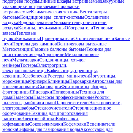
подогрева посуды
Винные шкафы встраиваемые
Вакуумные
упаковщики встраиваемые
Пароварки
встраиваемые
Климатическая техника
Вентиляторы
бытовые
Кондиционеры, сплит-системы
Охладители
воздуха
Водонагреватели
Увлажнители, очистители
воздуха
Камины, печи-камины
Обогреватели
Тепловые
завесы
Тепловые
пушки
Биокамины
Проветриватели
Отопительные печи
Банные
печи
Порталы для каминов
Вентиляторы вытяжные
Метеостанции
Газовые баллоны бытовые
Техника для
приготовления еды
Аэрогрили
Микроволновые
печи
Мультиварки
Сэндвичницы, хот-дог
мейкеры
Тостеры
Электрогрили,
электрошашлычницы
Вафельницы, орешницы,
кексницы
Хлебопечки
Ростеры, мини-печи
Йогуртницы,
мороженицы
Фризеры
Блинницы
Пароварки
Автоклавы для
консервирования
Сыроварни
Фритюрницы, фондю-
фритюрницы
Яйцеварки
Попкорницы
Техника для
дома
Пылесосы
Пылесосы профессиональные
Роботы-
пылесосы, мойщики окон
Пароочистители
Электровеники,
электрошвабры
Стеклоочистители
Стерилизационное
оборудование
Техника для приготовления
напитков
Электрочайники
Кофеварки,
кофемашины
Соковыжималки
Кофемолки
Вспениватели
молока
Сифоны для газирования воды
Аксессуары для