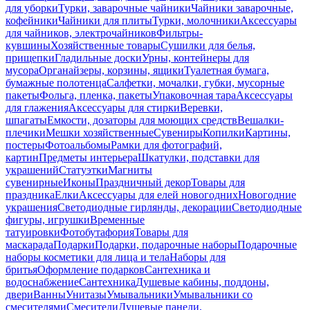
для уборки
Турки, заварочные чайники
Чайники заварочные,
кофейники
Чайники для плиты
Турки, молочники
Аксессуары
для чайников, электрочайников
Фильтры-
кувшины
Хозяйственные товары
Сушилки для белья,
прищепки
Гладильные доски
Урны, контейнеры для
мусора
Органайзеры, корзины, ящики
Туалетная бумага,
бумажные полотенца
Салфетки, мочалки, губки, мусорные
пакеты
Фольга, пленка, пакеты
Упаковочная тара
Аксессуары
для глажения
Аксессуары для стирки
Веревки,
шпагаты
Емкости, дозаторы для моющих средств
Вешалки-
плечики
Мешки хозяйственные
Сувениры
Копилки
Картины,
постеры
Фотоальбомы
Рамки для фотографий,
картин
Предметы интерьера
Шкатулки, подставки для
украшений
Статуэтки
Магниты
сувенирные
Иконы
Праздничный декор
Товары для
праздника
Елки
Аксессуары для елей новогодних
Новогодние
украшения
Светодиодные гирлянды, декорации
Светодиодные
фигуры, игрушки
Временные
татуировки
Фотобутафория
Товары для
маскарада
Подарки
Подарки, подарочные наборы
Подарочные
наборы косметики для лица и тела
Наборы для
бритья
Оформление подарков
Сантехника и
водоснабжение
Сантехника
Душевые кабины, поддоны,
двери
Ванны
Унитазы
Умывальники
Умывальники со
смесителями
Смесители
Душевые панели,