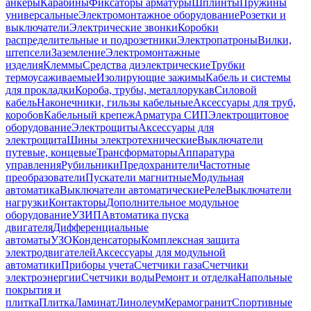
анкеры
Карабины
Фиксаторы арматуры
Шплинты
Пружины
универсальные
Электромонтажное оборудование
Розетки и
выключатели
Электрические звонки
Коробки
распределительные и подрозетники
Электропатроны
Вилки,
штепсели
Заземление
Электромонтажные
изделия
Клеммы
Средства диэлектрические
Трубки
термоусаживаемые
Изолирующие зажимы
Кабель и системы
для прокладки
Короба, трубы, металлорукав
Силовой
кабель
Наконечники, гильзы кабельные
Аксессуары для труб,
коробов
Кабельный крепеж
Арматура СИП
Электрощитовое
оборудование
Электрощиты
Аксессуары для
электрощита
Шины электротехнические
Выключатели
путевые, концевые
Трансформаторы
Аппаратура
управления
Рубильники
Предохранители
Частотные
преобразователи
Пускатели магнитные
Модульная
автоматика
Выключатели автоматические
Реле
Выключатели
нагрузки
Контакторы
Дополнительное модульное
оборудование
УЗИП
Автоматика пуска
двигателя
Дифференциальные
автоматы
УЗО
Конденсаторы
Комплексная защита
электродвигателей
Аксессуары для модульной
автоматики
Приборы учета
Счетчики газа
Счетчики
электроэнергии
Счетчики воды
Ремонт и отделка
Напольные
покрытия и
плитка
Плитка
Ламинат
Линолеум
Керамогранит
Спортивные