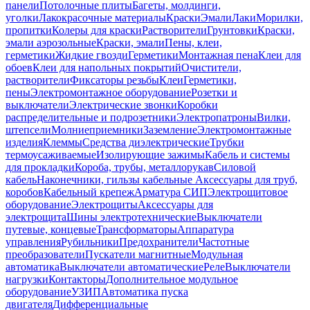
панели
Потолочные плиты
Багеты, молдинги,
уголки
Лакокрасочные материалы
Краски
Эмали
Лаки
Морилки,
пропитки
Колеры для краски
Растворители
Грунтовки
Краски,
эмали аэрозольные
Краски, эмали
Пены, клеи,
герметики
Жидкие гвозди
Герметики
Монтажная пена
Клеи для
обоев
Клеи для напольных покрытий
Очистители,
растворители
Фиксаторы резьбы
Клеи
Герметики,
пены
Электромонтажное оборудование
Розетки и
выключатели
Электрические звонки
Коробки
распределительные и подрозетники
Электропатроны
Вилки,
штепсели
Молниеприемники
Заземление
Электромонтажные
изделия
Клеммы
Средства диэлектрические
Трубки
термоусаживаемые
Изолирующие зажимы
Кабель и системы
для прокладки
Короба, трубы, металлорукав
Силовой
кабель
Наконечники, гильзы кабельные
Аксессуары для труб,
коробов
Кабельный крепеж
Арматура СИП
Электрощитовое
оборудование
Электрощиты
Аксессуары для
электрощита
Шины электротехнические
Выключатели
путевые, концевые
Трансформаторы
Аппаратура
управления
Рубильники
Предохранители
Частотные
преобразователи
Пускатели магнитные
Модульная
автоматика
Выключатели автоматические
Реле
Выключатели
нагрузки
Контакторы
Дополнительное модульное
оборудование
УЗИП
Автоматика пуска
двигателя
Дифференциальные