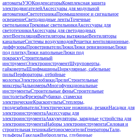
автоматы
УЗО
Конденсаторы
Комплексная защита
электродвигателей
Аксессуары для модульной
автоматики
Светотехника
Промышленное и сигнальное
освещение
Светодиодные ленты
Точечные
светильники
Трековые светильники
Аксессуары для
светотехники
Аксессуары для светодиодных
лент
Вентиляция
Вентиляторы вытяжные
Вентиляторы
канальные
Системы воздуховодов
Решетки вентиляционные,
диффузоры
Проветриватели
Люки
Люки ревизионные
Люки
под плитку
Люки напольные
Люки под
покраску
Строительный
инструмент
Электроинструмент
Шуруповерты,
гайковерты
Шлифмашины
Циркулярные, сабельные
пилы
Перфораторы, отбойные
молотки
Электролобзики
Дрели
Строительные
миксеры
Дальномеры
Многофункциональные
инструменты
Строительные фены
Строительные
пистолеты
Фрезеры
Рубанки, стамески
электрические
Краскопульты
Степлеры,
гвоздезабиватели
Электрические ножницы, резаки
Насадки для
электроинструмента
Аксессуары для
электроинструмента
Аккумуляторы, зарядные устройства для
электроинструмента
Наборы электроинструмента
Силовая и
строительная техника
Бетоносмесители
Генераторы
Тали,
тельферы
Такелаж
Виброплиты, глубинные