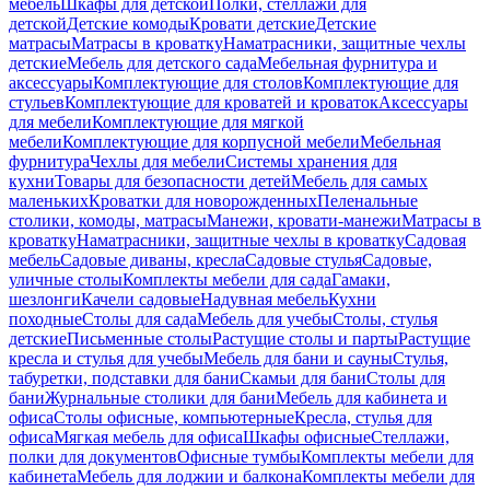
мебель
Шкафы для детской
Полки, стеллажи для
детской
Детские комоды
Кровати детские
Детские
матрасы
Матрасы в кроватку
Наматрасники, защитные чехлы
детские
Мебель для детского сада
Мебельная фурнитура и
аксессуары
Комплектующие для столов
Комплектующие для
стульев
Комплектующие для кроватей и кроваток
Аксессуары
для мебели
Комплектующие для мягкой
мебели
Комплектующие для корпусной мебели
Мебельная
фурнитура
Чехлы для мебели
Системы хранения для
кухни
Товары для безопасности детей
Мебель для самых
маленьких
Кроватки для новорожденных
Пеленальные
столики, комоды, матрасы
Манежи, кровати-манежи
Матрасы в
кроватку
Наматрасники, защитные чехлы в кроватку
Садовая
мебель
Садовые диваны, кресла
Садовые стулья
Садовые,
уличные столы
Комплекты мебели для сада
Гамаки,
шезлонги
Качели садовые
Надувная мебель
Кухни
походные
Столы для сада
Мебель для учебы
Столы, стулья
детские
Письменные столы
Растущие столы и парты
Растущие
кресла и стулья для учебы
Мебель для бани и сауны
Стулья,
табуретки, подставки для бани
Скамьи для бани
Столы для
бани
Журнальные столики для бани
Мебель для кабинета и
офиса
Столы офисные, компьютерные
Кресла, стулья для
офиса
Мягкая мебель для офиса
Шкафы офисные
Стеллажи,
полки для документов
Офисные тумбы
Комплекты мебели для
кабинета
Мебель для лоджии и балкона
Комплекты мебели для