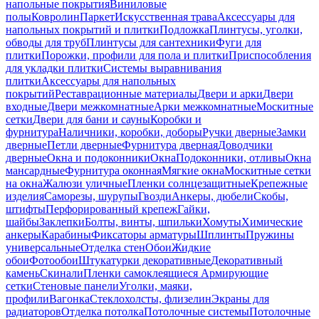
напольные покрытия
Виниловые
полы
Ковролин
Паркет
Искусственная трава
Аксессуары для
напольных покрытий и плитки
Подложка
Плинтусы, уголки,
обводы для труб
Плинтусы для сантехники
Фуги для
плитки
Порожки, профили для пола и плитки
Приспособления
для укладки плитки
Системы выравнивания
плитки
Аксессуары для напольных
покрытий
Реставрационные материалы
Двери и арки
Двери
входные
Двери межкомнатные
Арки межкомнатные
Москитные
сетки
Двери для бани и сауны
Коробки и
фурнитура
Наличники, коробки, доборы
Ручки дверные
Замки
дверные
Петли дверные
Фурнитура дверная
Доводчики
дверные
Окна и подоконники
Окна
Подоконники, отливы
Окна
мансардные
Фурнитура оконная
Мягкие окна
Москитные сетки
на окна
Жалюзи уличные
Пленки солнцезащитные
Крепежные
изделия
Саморезы, шурупы
Гвозди
Анкеры, дюбели
Скобы,
штифты
Перфорированный крепеж
Гайки,
шайбы
Заклепки
Болты, винты, шпильки
Хомуты
Химические
анкеры
Карабины
Фиксаторы арматуры
Шплинты
Пружины
универсальные
Отделка стен
Обои
Жидкие
обои
Фотообои
Штукатурки декоративные
Декоративный
камень
Скинали
Пленки самоклеящиеся
Армирующие
сетки
Стеновые панели
Уголки, маяки,
профили
Вагонка
Стеклохолсты, флизелин
Экраны для
радиаторов
Отделка потолка
Потолочные системы
Потолочные