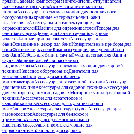
грядки
Садовые компостеры
Уничтожители, отпугиватели
насекомых и грызунов
Автоматизация и контроль
полива
Аксессуары и комплектующие для поливочного
оборудования
Укрывные материалы
Бочки, баки
пластиковые
Аксессуары и комплектующие для
опрыскивателей
Шланги для опрыскивателей
Товары для
бани
Бани
Сауны
Двери для бани и сауны
Бондарные
изделия
Банные принадлежности
Аксессуары для
бани
Оснащение и декор для бани
Измерительные приборы для
бани
Фитобочки, купели
Комплектующие для купелей
Окна
для бани
Мебель для бани и сауны
Ручки дверные для бани и
сауны
Эфирные масла
Спа-бассейны с
гидромассажем
Аксессуары и комплектующие для садовой
техники
Навесное оборудование
Двигатели для
мотоблоков
Прицепы для мотоблоков,
минитракторов
Аксессуары для газонной техники
Аксессуары
для цепных пил
Аксессуары для садовой техники
Аксессуары
для кусторезов, ножниц садовых
Моторные масла для садовой
техники
Аксессуары для аэратоторов и
скарификаторов
Аксессуары для культиваторов и
мотоблоков
Аксессуары для воздуходувок
Аксессуары для
газонокосилок
Аксессуары для бензокос и
триммеров
Аксессуары для моек высокого
давления
Аксессуары и комплектующие для
опрыскивателей
Запчасти для садовых