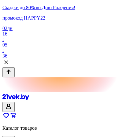
Скидки до 80% ко Дню Рождения!
промокод HAPPY22
02
дн
16
:
05
:
36
Каталог товаров