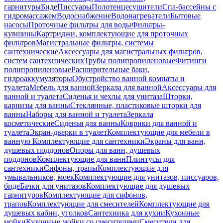
гарнитуры
Биде
Писсуары
Полотенцесушители
Спа-бассейны с
гидромассажем
Водоснабжение
Водонагреватели
Бытовые
насосы
Проточные фильтры для воды
Фильтры-
кувшины
Картриджи, комплектующие для проточных
фильтров
Магистральные фильтры, системы
сантехнические
Аксессуары для магистральных фильтров,
систем сантехнических
Трубы полипропиленовые
Фитинги
полипропиленовые
Расширительные баки,
гидроаккумуляторы
Обустройство ванной комнаты и
туалета
Мебель для ванной
Зеркала для ванной
Аксессуары для
ванной и туалета
Сиденья и чехлы для унитаза
Шторки,
карнизы для ванны
Стеклянные, пластиковые шторки для
ванны
Наборы для ванной и туалета
Зеркала
косметические
Сиденья для ванны
Коврики для ванной и
туалета
Экран-дверки в туалет
Комплектующие для мебели в
ванную
Комплектующие для сантехники
Экраны для ванн,
душевых поддонов
Опоры для ванн, душевых
поддонов
Комплектующие для ванн
Плинтусы для
сантехники
Сифоны, трапы
Комплектующие для
умывальников, моек
Комплектующие для унитазов, писсуаров,
биде
Бачки для унитазов
Комплектующие для душевых
гарнитуров
Комплектующие для сифонов,
трапов
Комплектующие для смесителей
Комплектующие для
душевых кабин, уголков
Сантехника для кухни
Кухонные
мойки
Кухонные мойки со смесителями
Смесители для