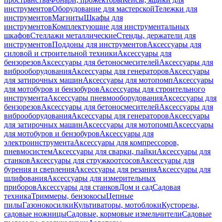
инструментов
Оборудование для мастерской
Тележки для
инструментов
Магниты
Шкафы для
инструментов
Комплектующие для инструментальных
шкафов
Стеллажи металлические
Стенды, держатели для
инструментов
Поддоны для инструментов
Аксессуары для
силовой и строительной техники
Аксессуары для
бензорезов
Аксессуары для бетоносмесителей
Аксессуары для
виброоборудования
Аксессуары для генераторов
Аксессуары
для затирочных машин
Аксессуары для мотопомп
Аксессуары
для мотобуров и бензобуров
Аксессуары для строительного
инструмента
Аксессуары пневмооборудования
Аксессуары для
бензорезов
Аксессуары для бетоносмесителей
Аксессуары для
виброоборудования
Аксессуары для генераторов
Аксессуары
для затирочных машин
Аксессуары для мотопомп
Аксессуары
для мотобуров и бензобуров
Аксессуары для
электроинструмента
Аксессуары для компрессоров,
пневмосистем
Аксессуары для сварки, пайки
Аксессуары для
станков
Аксессуары для стружкоотсосов
Аксессуары для
бурения и сверления
Аксессуары для резания
Аксессуары для
шлифования
Аксессуары для измерительных
приборов
Аксессуары для станков
Дом и сад
Садовая
техника
Триммеры, бензокосы
Цепные
пилы
Газонокосилки
Культиваторы, мотоблоки
Кусторезы,
садовые ножницы
Садовые, кормовые измельчители
Садовые