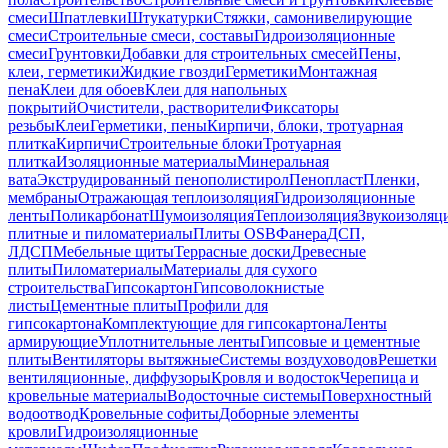
смеси
Шпатлевки
Штукатурки
Стяжки, самонивелирующие
смеси
Строительные смеси, составы
Гидроизоляционные
смеси
Грунтовки
Добавки для строительных смесей
Пены,
клеи, герметики
Жидкие гвозди
Герметики
Монтажная
пена
Клеи для обоев
Клеи для напольных
покрытий
Очистители, растворители
Фиксаторы
резьбы
Клеи
Герметики, пены
Кирпичи, блоки, тротуарная
плитка
Кирпичи
Строительные блоки
Тротуарная
плитка
Изоляционные материалы
Минеральная
вата
Экструдированный пенополистирол
Пенопласт
Пленки,
мембраны
Отражающая теплоизоляция
Гидроизоляционные
ленты
Поликарбонат
Шумоизоляция
Теплоизоляция
Звукоизоляц
плитные и пиломатериалы
Плиты OSB
Фанера
ДСП,
ЛДСП
Мебельные щиты
Террасные доски
Древесные
плиты
Пиломатериалы
Материалы для сухого
строительства
Гипсокартон
Гипсоволокнистые
листы
Цементные плиты
Профили для
гипсокартона
Комплектующие для гипсокартона
Ленты
армирующие
Уплотнительные ленты
Гипсовые и цементные
плиты
Вентиляторы вытяжные
Системы воздуховодов
Решетки
вентиляционные, диффузоры
Кровля и водосток
Черепица и
кровельные материалы
Водосточные системы
Поверхностный
водоотвод
Кровельные софиты
Доборные элементы
кровли
Гидроизоляционные