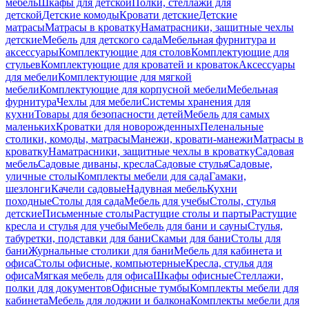
мебель
Шкафы для детской
Полки, стеллажи для
детской
Детские комоды
Кровати детские
Детские
матрасы
Матрасы в кроватку
Наматрасники, защитные чехлы
детские
Мебель для детского сада
Мебельная фурнитура и
аксессуары
Комплектующие для столов
Комплектующие для
стульев
Комплектующие для кроватей и кроваток
Аксессуары
для мебели
Комплектующие для мягкой
мебели
Комплектующие для корпусной мебели
Мебельная
фурнитура
Чехлы для мебели
Системы хранения для
кухни
Товары для безопасности детей
Мебель для самых
маленьких
Кроватки для новорожденных
Пеленальные
столики, комоды, матрасы
Манежи, кровати-манежи
Матрасы в
кроватку
Наматрасники, защитные чехлы в кроватку
Садовая
мебель
Садовые диваны, кресла
Садовые стулья
Садовые,
уличные столы
Комплекты мебели для сада
Гамаки,
шезлонги
Качели садовые
Надувная мебель
Кухни
походные
Столы для сада
Мебель для учебы
Столы, стулья
детские
Письменные столы
Растущие столы и парты
Растущие
кресла и стулья для учебы
Мебель для бани и сауны
Стулья,
табуретки, подставки для бани
Скамьи для бани
Столы для
бани
Журнальные столики для бани
Мебель для кабинета и
офиса
Столы офисные, компьютерные
Кресла, стулья для
офиса
Мягкая мебель для офиса
Шкафы офисные
Стеллажи,
полки для документов
Офисные тумбы
Комплекты мебели для
кабинета
Мебель для лоджии и балкона
Комплекты мебели для