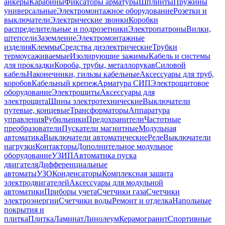
анкеры
Карабины
Фиксаторы арматуры
Шплинты
Пружины
универсальные
Электромонтажное оборудование
Розетки и
выключатели
Электрические звонки
Коробки
распределительные и подрозетники
Электропатроны
Вилки,
штепсели
Заземление
Электромонтажные
изделия
Клеммы
Средства диэлектрические
Трубки
термоусаживаемые
Изолирующие зажимы
Кабель и системы
для прокладки
Короба, трубы, металлорукав
Силовой
кабель
Наконечники, гильзы кабельные
Аксессуары для труб,
коробов
Кабельный крепеж
Арматура СИП
Электрощитовое
оборудование
Электрощиты
Аксессуары для
электрощита
Шины электротехнические
Выключатели
путевые, концевые
Трансформаторы
Аппаратура
управления
Рубильники
Предохранители
Частотные
преобразователи
Пускатели магнитные
Модульная
автоматика
Выключатели автоматические
Реле
Выключатели
нагрузки
Контакторы
Дополнительное модульное
оборудование
УЗИП
Автоматика пуска
двигателя
Дифференциальные
автоматы
УЗО
Конденсаторы
Комплексная защита
электродвигателей
Аксессуары для модульной
автоматики
Приборы учета
Счетчики газа
Счетчики
электроэнергии
Счетчики воды
Ремонт и отделка
Напольные
покрытия и
плитка
Плитка
Ламинат
Линолеум
Керамогранит
Спортивные