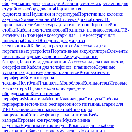
оборудования для фотостудии
Стойки, системы крепления для
студийного оборудования
Портативная
аудиотехника
Наушники и гарнитуры
Портативные колонки,
акустика
Умные колонки
MP3-плееры
Диктофоны
CD-
проигрыватели
Аксессуары для телевизоров
Кронштейны,
стойки
Кабели для телевизоров
Подписки на видеосервисы
ТВ-
антенны
ТВ-тюнеры
Аксессуары для ТВ
Аксессуары для
проектора
Очки 3D
Средства для ухода за
электроникой
Кабели, переходники
Аксессуары для
портативных устройств
Портативные аккумуляторы
Элементы
питания, зарядные устройства
Аккумуляторные
батареи
Держатели, док-станции
Аксессуары для планшетов,
смартфонов
Кабели для телефонов, планшетов
Зарядные
устройства для телефонов, планшетов
Компьютеры и
периферия
Компьютерная
техника
Ноутбуки
Планшеты
Моноблоки
Компьютеры
Игровые
компьютеры
Игровые консоли
Серверное
оборудование
Компьютерная
периферия
Мониторы
Мыши
Клавиатуры
Стилусы
Наборы
периферии
Источники бесперебойного питания
Батареи для
ИБП
Стабилизаторы напряжения
Инверторы
напряжения
Сетевые фильтры, удлинители
Веб-
камеры
Игровые контроллеры
Мультимедиа
акустика
Наушники и гарнитуры
Компьютерные кабели,
переходники
Зарядные, аккумуляторы
Док-станции,