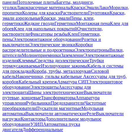
панели
Потолочные плиты
Багеты, молдинги,
уголки
Лакокрасочные материалы
Краски
Эмали
Лаки
Морилки,
пропитки
Колеры для краски
Растворители
Грунтовки
Краски,
эмали аэрозольные
Краски, эмали
Пены, клеи,
герметики
Жидкие гвозди
Герметики
Монтажная пена
Клеи для
обоев
Клеи для напольных покрытий
Очистители,
растворители
Фиксаторы резьбы
Клеи
Герметики,
пены
Электромонтажное оборудование
Розетки и
выключатели
Электрические звонки
Коробки
распределительные и подрозетники
Электропатроны
Вилки,
штепсели
Молниеприемники
Заземление
Электромонтажные
изделия
Клеммы
Средства диэлектрические
Трубки
термоусаживаемые
Изолирующие зажимы
Кабель и системы
для прокладки
Короба, трубы, металлорукав
Силовой
кабель
Наконечники, гильзы кабельные
Аксессуары для труб,
коробов
Кабельный крепеж
Арматура СИП
Электрощитовое
оборудование
Электрощиты
Аксессуары для
электрощита
Шины электротехнические
Выключатели
путевые, концевые
Трансформаторы
Аппаратура
управления
Рубильники
Предохранители
Частотные
преобразователи
Пускатели магнитные
Модульная
автоматика
Выключатели автоматические
Реле
Выключатели
нагрузки
Контакторы
Дополнительное модульное
оборудование
УЗИП
Автоматика пуска
двигателя
Дифференциальные