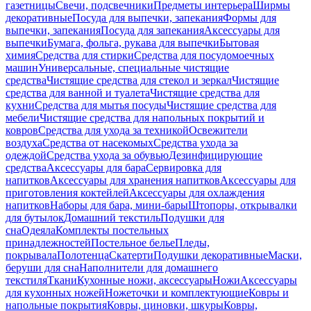
газетницы
Свечи, подсвечники
Предметы интерьера
Ширмы
декоративные
Посуда для выпечки, запекания
Формы для
выпечки, запекания
Посуда для запекания
Аксессуары для
выпечки
Бумага, фольга, рукава для выпечки
Бытовая
химия
Средства для стирки
Средства для посудомоечных
машин
Универсальные, специальные чистящие
средства
Чистящие средства для стекол и зеркал
Чистящие
средства для ванной и туалета
Чистящие средства для
кухни
Средства для мытья посуды
Чистящие средства для
мебели
Чистящие средства для напольных покрытий и
ковров
Средства для ухода за техникой
Освежители
воздуха
Средства от насекомых
Средства ухода за
одеждой
Средства ухода за обувью
Дезинфицирующие
средства
Аксессуары для бара
Сервировка для
напитков
Аксессуары для хранения напитков
Аксессуары для
приготовления коктейлей
Аксессуары для охлаждения
напитков
Наборы для бара, мини-бары
Штопоры, открывалки
для бутылок
Домашний текстиль
Подушки для
сна
Одеяла
Комплекты постельных
принадлежностей
Постельное белье
Пледы,
покрывала
Полотенца
Скатерти
Подушки декоративные
Маски,
беруши для сна
Наполнители для домашнего
текстиля
Ткани
Кухонные ножи, аксессуары
Ножи
Аксессуары
для кухонных ножей
Ножеточки и комплектующие
Ковры и
напольные покрытия
Ковры, циновки, шкуры
Ковры,