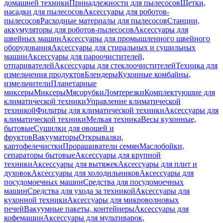
домашней техники
Принадлежности для пылесосов
Щетки,
насадки для пылесосов
Аксессуары для роботов-
пылесосов
Расходные материалы для пылесосов
Станции,
аккумуляторы для роботов-пылесосов
Аксессуары для
швейных машин
Аксессуары для промышленного швейного
оборудования
Аксессуары для стиральных и сушильных
машин
Аксессуары для пароочистителей,
отпаривателей
Аксессуары для стеклоочистителей
Техника для
измельчения продуктов
Блендеры
Кухонные комбайны,
измельчители
Планетарные
миксеры
Миксеры
Мясорубки
Ломтерезки
Комплектующие для
климатической техники
Управление климатической
техникой
Фильтры для климатической техники
Аксессуары для
климатической техники
Мелкая техника
Весы кухонные,
бытовые
Сушилки для овощей и
фруктов
Вакууматоры
Открывалки,
картофелечистки
Проращиватели семян
Маслобойки,
сепараторы бытовые
Аксессуары для крупной
техники
Аксессуары для вытяжек
Аксессуары для плит и
духовок
Аксессуары для холодильников
Аксессуары для
посудомоечных машин
Средства для посудомоечных
машин
Средства для ухода за техникой
Аксессуары для
кухонной техники
Аксессуары для микроволновых
печей
Вакуумные пакеты, контейнеры
Аксессуары для
кофемашин
Аксессуары для мультиварок,