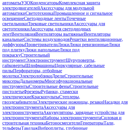
автоматы
УЗО
Конденсаторы
Комплексная защита
электродвигателей
Аксессуары для модульной
автоматики
Светотехника
Промышленное и сигнальное
освещение
Светодиодные ленты
Точечные
светильники
Трековые светильники
Аксессуары для
светотехники
Аксессуары для светодиодных
лент
Вентиляция
Вентиляторы вытяжные
Вентиляторы
канальные
Системы воздуховодов
Решетки вентиляционные,
диффузоры
Проветриватели
Люки
Люки ревизионные
Люки
под плитку
Люки напольные
Люки под
покраску
Строительный
инструмент
Электроинструмент
Шуруповерты,
гайковерты
Шлифмашины
Циркулярные, сабельные
пилы
Перфораторы, отбойные
молотки
Электролобзики
Дрели
Строительные
миксеры
Дальномеры
Многофункциональные
инструменты
Строительные фены
Строительные
пистолеты
Фрезеры
Рубанки, стамески
электрические
Краскопульты
Степлеры,
гвоздезабиватели
Электрические ножницы, резаки
Насадки для
электроинструмента
Аксессуары для
электроинструмента
Аккумуляторы, зарядные устройства для
электроинструмента
Наборы электроинструмента
Силовая и
строительная техника
Бетоносмесители
Генераторы
Тали,
тельферы
Такелаж
Виброплиты, глубинные