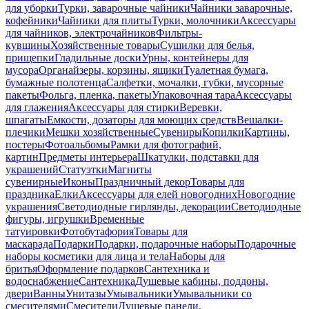
для уборки
Турки, заварочные чайники
Чайники заварочные,
кофейники
Чайники для плиты
Турки, молочники
Аксессуары
для чайников, электрочайников
Фильтры-
кувшины
Хозяйственные товары
Сушилки для белья,
прищепки
Гладильные доски
Урны, контейнеры для
мусора
Органайзеры, корзины, ящики
Туалетная бумага,
бумажные полотенца
Салфетки, мочалки, губки, мусорные
пакеты
Фольга, пленка, пакеты
Упаковочная тара
Аксессуары
для глажения
Аксессуары для стирки
Веревки,
шпагаты
Емкости, дозаторы для моющих средств
Вешалки-
плечики
Мешки хозяйственные
Сувениры
Копилки
Картины,
постеры
Фотоальбомы
Рамки для фотографий,
картин
Предметы интерьера
Шкатулки, подставки для
украшений
Статуэтки
Магниты
сувенирные
Иконы
Праздничный декор
Товары для
праздника
Елки
Аксессуары для елей новогодних
Новогодние
украшения
Светодиодные гирлянды, декорации
Светодиодные
фигуры, игрушки
Временные
татуировки
Фотобутафория
Товары для
маскарада
Подарки
Подарки, подарочные наборы
Подарочные
наборы косметики для лица и тела
Наборы для
бритья
Оформление подарков
Сантехника и
водоснабжение
Сантехника
Душевые кабины, поддоны,
двери
Ванны
Унитазы
Умывальники
Умывальники со
смесителями
Смесители
Душевые панели,