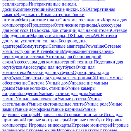
репликаторы
Интерактивные панели,
доски
Комплектующие
Жесткие диски, SSD
Оперативная
память
Видеокарты
Компьютерные блоки
питания
Материнские платы
Системы охлаждения
Корпуса для
компьютеров
Процессоры
Оптические приводы
Аксессуары
для корпусов ПК
Боксы, док-станции для накопителей
Сетевое
оборудование
Маршрутизаторы, DSL-модемы
Wi-Fi точки
доступа, усилители сигнала
Беспроводные
адаптеры
Коммутаторы
Сетевые адаптеры
Powerline
Сетевые
комплектующие
IP-телефония
Медиаконвертеры
Кабели,
переходники сетевые
Антенны для беспроводной
связи
Аксессуары для компьютерной техники
Подставки для
ноутбуков
Аксессуары для ноутбуков
Очки для
компьютера
Рюкзаки для ноутбуков
Сумки, чехлы для
ноутбуков
Средства для ухода за электроникой
Программное
обеспечение
Система Умный дом
Управление умным
домом
Умные колонки, станции
Умные камеры
видеонаблюдения
Умные датчики для дома
Умные
лампы
Умные выключатели
Умные розетки
Умные
светильники
Умные светодиодные ленты
Умные реле
Умные
замки
Умные домофоны
Умные карнизы
Умные
терморегуляторы
Игровая зона
Игровые приставки
Игры для
приставок
Игровые контроллеры
Игровые ноутбуки
Игровые
компьютеры
Игровые видеокарты
Игровые мониторы
Игровые
телевизоры
Игровые мыши
Игровые клавиатуры
Игровые