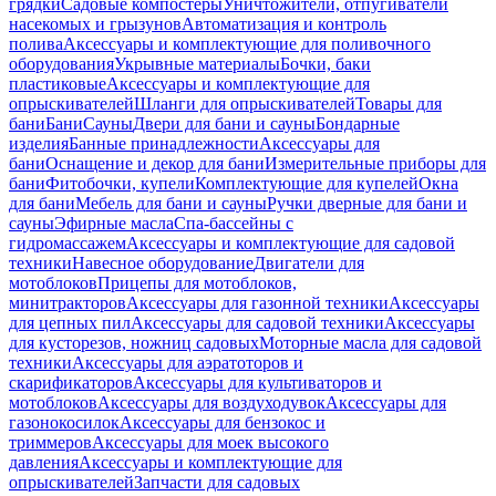
грядки
Садовые компостеры
Уничтожители, отпугиватели
насекомых и грызунов
Автоматизация и контроль
полива
Аксессуары и комплектующие для поливочного
оборудования
Укрывные материалы
Бочки, баки
пластиковые
Аксессуары и комплектующие для
опрыскивателей
Шланги для опрыскивателей
Товары для
бани
Бани
Сауны
Двери для бани и сауны
Бондарные
изделия
Банные принадлежности
Аксессуары для
бани
Оснащение и декор для бани
Измерительные приборы для
бани
Фитобочки, купели
Комплектующие для купелей
Окна
для бани
Мебель для бани и сауны
Ручки дверные для бани и
сауны
Эфирные масла
Спа-бассейны с
гидромассажем
Аксессуары и комплектующие для садовой
техники
Навесное оборудование
Двигатели для
мотоблоков
Прицепы для мотоблоков,
минитракторов
Аксессуары для газонной техники
Аксессуары
для цепных пил
Аксессуары для садовой техники
Аксессуары
для кусторезов, ножниц садовых
Моторные масла для садовой
техники
Аксессуары для аэратоторов и
скарификаторов
Аксессуары для культиваторов и
мотоблоков
Аксессуары для воздуходувок
Аксессуары для
газонокосилок
Аксессуары для бензокос и
триммеров
Аксессуары для моек высокого
давления
Аксессуары и комплектующие для
опрыскивателей
Запчасти для садовых