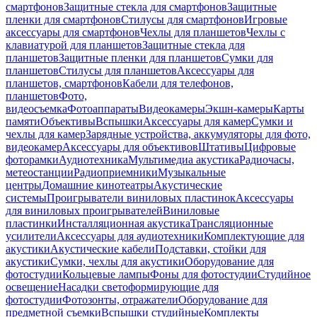
смартфонов
Защитные стекла для смартфонов
Защитные
пленки для смартфонов
Стилусы для смартфонов
Игровые
аксессуары для смартфонов
Чехлы для планшетов
Чехлы с
клавиатурой для планшетов
Защитные стекла для
планшетов
Защитные пленки для планшетов
Сумки для
планшетов
Стилусы для планшетов
Аксессуары для
планшетов, смартфонов
Кабели для телефонов,
планшетов
Фото,
видеосъемка
Фотоаппараты
Видеокамеры
Экшн-камеры
Карты
памяти
Объективы
Вспышки
Аксессуары для камер
Сумки и
чехлы для камер
Зарядные устройства, аккумуляторы для фото,
видеокамер
Аксессуары для объективов
Штативы
Цифровые
фоторамки
Аудиотехника
Мультимедиа акустика
Радиочасы,
метеостанции
Радиоприемники
Музыкальные
центры
Домашние кинотеатры
Акустические
системы
Проигрыватели виниловых пластинок
Аксессуары
для виниловых проигрывателей
Виниловые
пластинки
Инсталляционная акустика
Трансляционные
усилители
Аксессуары для аудиотехники
Комплектующие для
акустики
Акустические кабели
Подставки, стойки для
акустики
Сумки, чехлы для акустики
Оборудование для
фотостудии
Кольцевые лампы
Фоны для фотостудии
Студийное
освещение
Насадки светоформирующие для
фотостудии
Фотозонты, отражатели
Оборудование для
предметной съемки
Вспышки студийные
Комплекты