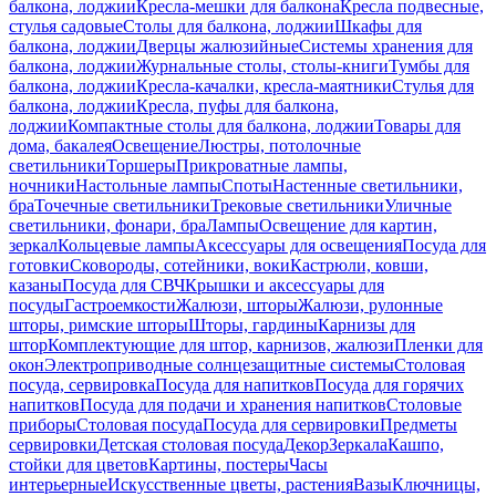
балкона, лоджии
Кресла-мешки для балкона
Кресла подвесные,
стулья садовые
Столы для балкона, лоджии
Шкафы для
балкона, лоджии
Дверцы жалюзийные
Системы хранения для
балкона, лоджии
Журнальные столы, столы-книги
Тумбы для
балкона, лоджии
Кресла-качалки, кресла-маятники
Стулья для
балкона, лоджии
Кресла, пуфы для балкона,
лоджии
Компактные столы для балкона, лоджии
Товары для
дома, бакалея
Освещение
Люстры, потолочные
светильники
Торшеры
Прикроватные лампы,
ночники
Настольные лампы
Споты
Настенные светильники,
бра
Точечные светильники
Трековые светильники
Уличные
светильники, фонари, бра
Лампы
Освещение для картин,
зеркал
Кольцевые лампы
Аксессуары для освещения
Посуда для
готовки
Сковороды, сотейники, воки
Кастрюли, ковши,
казаны
Посуда для СВЧ
Крышки и аксессуары для
посуды
Гастроемкости
Жалюзи, шторы
Жалюзи, рулонные
шторы, римские шторы
Шторы, гардины
Карнизы для
штор
Комплектующие для штор, карнизов, жалюзи
Пленки для
окон
Электроприводные солнцезащитные системы
Столовая
посуда, сервировка
Посуда для напитков
Посуда для горячих
напитков
Посуда для подачи и хранения напитков
Столовые
приборы
Столовая посуда
Посуда для сервировки
Предметы
сервировки
Детская столовая посуда
Декор
Зеркала
Кашпо,
стойки для цветов
Картины, постеры
Часы
интерьерные
Искусственные цветы, растения
Вазы
Ключницы,