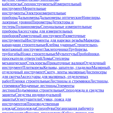
кабелерезы
Специнструменты
Измерительный
инструмент
Мерительные
инструменты
Электроизмерительные
приборы
Дальномеры
Дальномеры оптические
Нивелиры,
лазерные уровни
Пирометры
Детекторы и
тестеры
Толщиномеры
Специальные измерительные
приборы
Аксессуары для измерительных
приборов
Разметочный инструмент
Разметочные
инструменты
Инструменты для нарезки резьбы
Маркеры,
карандаши строительные
Клейма ударные
Строительно-
монтажный инструмент
Заклепочники
Труборезы,
трубогибы
Ножи строительные
Мультитулы
Пробойники,
просекатели отверстий
Ломы
Степлеры
механические
Стеклорезы
Прикаточные валики
Отделочный
инструмент
Плиткорезы
Кельмы, шпатели, гладилки
Малярный,
отделочный инструмент
Скотч, ленты малярные
Диспенсеры
для скотча
Аксессуары для малярных, отделочных
работ
Пленки строительные
Лестницы и стремянки
Лестницы,
стремянки
Чердачные лестницы
Элементы
лестниц
Подъемники строительные
Спецодежда и средства
защиты
Средства индивидуальной
защиты
Огнетушители
Сумки, пояса для
инструментов
Производственная
одежда
Спецодежда
Спецобувь
Организация рабочего
пространства
Фонари, прожекторы
Кейсы, ящики для