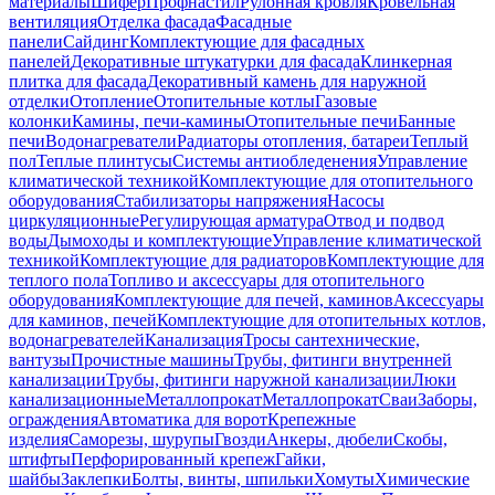
материалы
Шифер
Профнастил
Рулонная кровля
Кровельная
вентиляция
Отделка фасада
Фасадные
панели
Сайдинг
Комплектующие для фасадных
панелей
Декоративные штукатурки для фасада
Клинкерная
плитка для фасада
Декоративный камень для наружной
отделки
Отопление
Отопительные котлы
Газовые
колонки
Камины, печи-камины
Отопительные печи
Банные
печи
Водонагреватели
Радиаторы отопления, батареи
Теплый
пол
Теплые плинтусы
Системы антиобледенения
Управление
климатической техникой
Комплектующие для отопительного
оборудования
Стабилизаторы напряжения
Насосы
циркуляционные
Регулирующая арматура
Отвод и подвод
воды
Дымоходы и комплектующие
Управление климатической
техникой
Комплектующие для радиаторов
Комплектующие для
теплого пола
Топливо и аксессуары для отопительного
оборудования
Комплектующие для печей, каминов
Аксессуары
для каминов, печей
Комплектующие для отопительных котлов,
водонагревателей
Канализация
Тросы сантехнические,
вантузы
Прочистные машины
Трубы, фитинги внутренней
канализации
Трубы, фитинги наружной канализации
Люки
канализационные
Металлопрокат
Металлопрокат
Сваи
Заборы,
ограждения
Автоматика для ворот
Крепежные
изделия
Саморезы, шурупы
Гвозди
Анкеры, дюбели
Скобы,
штифты
Перфорированный крепеж
Гайки,
шайбы
Заклепки
Болты, винты, шпильки
Хомуты
Химические