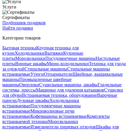
Услуги
Сертификаты
Подборщик подарков
Найти подарки
Категории товаров
Бытовая техника
Крупная техника для
кухни
Холодильники
Вытяжки
Кухонные
плиты
Морозильники
Посудомоечные машины
Настольные
плиты
Винные шкафы
Мини-холодильники
Техника для ухода
за одеждой
Стиральные машины
Стиральные машины
встраиваемые
Утюги
Отпариватели
Швейные, вышивальные
машины
Промышленные швейные
машины
Оверлоки
Сушильные машины, шкафы
Гладильные
системы, прессы
Машинки для удаления катышков
Сушилки
для обуви
Встраиваемая техника, оборудование
Варочные
панели
Духовые шкафы
Холодильники
встраиваемые
Посудомоечные машины
встраиваемые
Микроволновые печи
встраиваемые
Кофемашины встраиваемые
Комплекты
встраиваемой техники
Морозильники
встраиваемые
Измельчители пищевых отходов
Шкафы для