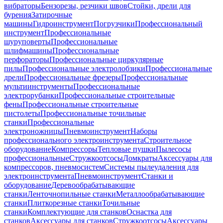
вибраторы
Бензорезы, резчики швов
Стойки, дрели для
бурения
Затирочные
машины
Гидроинструмент
Погрузчики
Профессиональный
инструмент
Профессиональные
шуруповерты
Профессиональные
шлифмашины
Профессиональные
перфораторы
Профессиональные циркулярные
пилы
Профессиональные электролобзики
Профессиональные
дрели
Профессиональные фрезеры
Профессиональные
мультиинструменты
Профессиональные
электрорубанки
Профессиональные строительные
фены
Профессиональные строительные
пистолеты
Профессиональные точильные
станки
Профессиональные
электроножницы
Пневмоинструмент
Наборы
профессионального электроинструмента
Строительное
оборудование
Компрессоры
Тепловые пушки
Пылесосы
профессиональные
Стружкоотсосы
Домкраты
Аксессуары для
компрессоров, пневмосистем
Системы пылеудаления для
электроинструмента
Пневмоинструмент
Станки и
оборудование
Деревообрабатывающие
станки
Ленточнопильные станки
Металлообрабатывающие
станки
Плиткорезные станки
Точильные
станки
Комплектующие для станков
Оснастка для
станков
Аксессуары для станков
Стружкоотсосы
Аксессуары