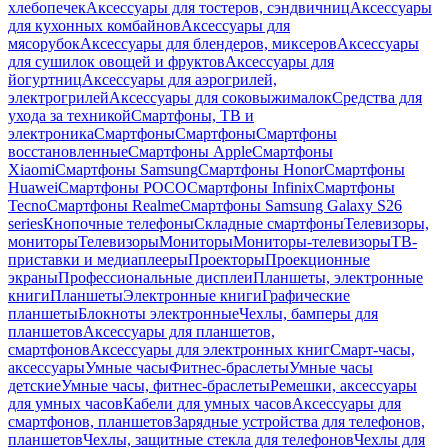
хлебопечек
Аксессуары для тостеров, сэндвичниц
Аксессуары
для кухонных комбайнов
Аксессуары для
мясорубок
Аксессуары для блендеров, миксеров
Аксессуары
для сушилок овощей и фруктов
Аксессуары для
йогуртниц
Аксессуары для аэрогрилей,
электрогрилей
Аксессуары для соковыжималок
Средства для
ухода за техникой
Смартфоны, ТВ и
электроника
Смартфоны
Смартфоны
Смартфоны
восстановленные
Смартфоны Apple
Смартфоны
Xiaomi
Смартфоны Samsung
Смартфоны Honor
Смартфоны
Huawei
Смартфоны POCO
Смартфоны Infinix
Смартфоны
Tecno
Смартфоны Realme
Смартфоны Samsung Galaxy S26
series
Кнопочные телефоны
Складные смартфоны
Телевизоры,
мониторы
Телевизоры
Мониторы
Мониторы-телевизоры
ТВ-
приставки и медиаплееры
Проекторы
Проекционные
экраны
Профессиональные дисплеи
Планшеты, электронные
книги
Планшеты
Электронные книги
Графические
планшеты
Блокноты электронные
Чехлы, бамперы для
планшетов
Аксессуары для планшетов,
смартфонов
Аксессуары для электронных книг
Смарт-часы,
аксессуары
Умные часы
Фитнес-браслеты
Умные часы
детские
Умные часы, фитнес-браслеты
Ремешки, аксессуары
для умных часов
Кабели для умных часов
Аксессуары для
смартфонов, планшетов
Зарядные устройства для телефонов,
планшетов
Чехлы, защитные стекла для телефонов
Чехлы для