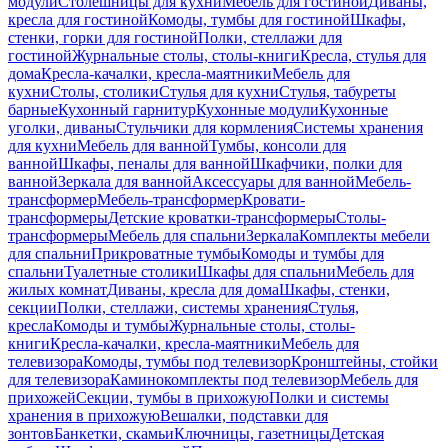
модули
Столешницы для кухни
Мебель для гостиной
Диваны,
кресла для гостиной
Комоды, тумбы для гостиной
Шкафы,
стенки, горки для гостиной
Полки, стеллажи для
гостиной
Журнальные столы, столы-книги
Кресла, стулья для
дома
Кресла-качалки, кресла-маятники
Мебель для
кухни
Столы, столики
Стулья для кухни
Стулья, табуреты
барные
Кухонный гарнитур
Кухонные модули
Кухонные
уголки, диваны
Стульчики для кормления
Системы хранения
для кухни
Мебель для ванной
Тумбы, консоли для
ванной
Шкафы, пеналы для ванной
Шкафчики, полки для
ванной
Зеркала для ванной
Аксессуары для ванной
Мебель-
трансформер
Мебель-трансформер
Кровати-
трансформеры
Детские кроватки-трансформеры
Столы-
трансформеры
Мебель для спальни
Зеркала
Комплекты мебели
для спальни
Прикроватные тумбы
Комоды и тумбы для
спальни
Туалетные столики
Шкафы для спальни
Мебель для
жилых комнат
Диваны, кресла для дома
Шкафы, стенки,
секции
Полки, стеллажи, системы хранения
Стулья,
кресла
Комоды и тумбы
Журнальные столы, столы-
книги
Кресла-качалки, кресла-маятники
Мебель для
телевизора
Комоды, тумбы под телевизор
Кронштейны, стойки
для телевизора
Каминокомплекты под телевизор
Мебель для
прихожей
Секции, тумбы в прихожую
Полки и системы
хранения в прихожую
Вешалки, подставки для
зонтов
Банкетки, скамьи
Ключницы, газетницы
Детская