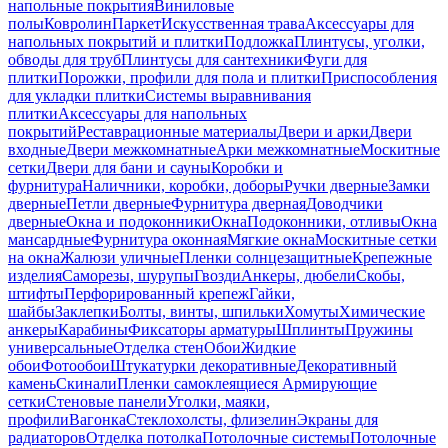
напольные покрытия
Виниловые
полы
Ковролин
Паркет
Искусственная трава
Аксессуары для
напольных покрытий и плитки
Подложка
Плинтусы, уголки,
обводы для труб
Плинтусы для сантехники
Фуги для
плитки
Порожки, профили для пола и плитки
Приспособления
для укладки плитки
Системы выравнивания
плитки
Аксессуары для напольных
покрытий
Реставрационные материалы
Двери и арки
Двери
входные
Двери межкомнатные
Арки межкомнатные
Москитные
сетки
Двери для бани и сауны
Коробки и
фурнитура
Наличники, коробки, доборы
Ручки дверные
Замки
дверные
Петли дверные
Фурнитура дверная
Доводчики
дверные
Окна и подоконники
Окна
Подоконники, отливы
Окна
мансардные
Фурнитура оконная
Мягкие окна
Москитные сетки
на окна
Жалюзи уличные
Пленки солнцезащитные
Крепежные
изделия
Саморезы, шурупы
Гвозди
Анкеры, дюбели
Скобы,
штифты
Перфорированный крепеж
Гайки,
шайбы
Заклепки
Болты, винты, шпильки
Хомуты
Химические
анкеры
Карабины
Фиксаторы арматуры
Шплинты
Пружины
универсальные
Отделка стен
Обои
Жидкие
обои
Фотообои
Штукатурки декоративные
Декоративный
камень
Скинали
Пленки самоклеящиеся
Армирующие
сетки
Стеновые панели
Уголки, маяки,
профили
Вагонка
Стеклохолсты, флизелин
Экраны для
радиаторов
Отделка потолка
Потолочные системы
Потолочные