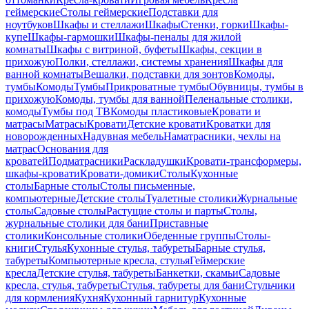
геймерские
Столы геймерские
Подставки для
ноутбуков
Шкафы и стеллажи
Шкафы
Стенки, горки
Шкафы-
купе
Шкафы-гармошки
Шкафы-пеналы для жилой
комнаты
Шкафы с витриной, буфеты
Шкафы, секции в
прихожую
Полки, стеллажи, системы хранения
Шкафы для
ванной комнаты
Вешалки, подставки для зонтов
Комоды,
тумбы
Комоды
Тумбы
Прикроватные тумбы
Обувницы, тумбы в
прихожую
Комоды, тумбы для ванной
Пеленальные столики,
комоды
Тумбы под ТВ
Комоды пластиковые
Кровати и
матрасы
Матрасы
Кровати
Детские кровати
Кроватки для
новорожденных
Надувная мебель
Наматрасники, чехлы на
матрас
Основания для
кроватей
Подматрасники
Раскладушки
Кровати-трансформеры,
шкафы-кровати
Кровати-домики
Столы
Кухонные
столы
Барные столы
Столы письменные,
компьютерные
Детские столы
Туалетные столики
Журнальные
столы
Садовые столы
Растущие столы и парты
Столы,
журнальные столики для бани
Приставные
столики
Консольные столики
Обеденные группы
Столы-
книги
Стулья
Кухонные стулья, табуреты
Барные стулья,
табуреты
Компьютерные кресла, стулья
Геймерские
кресла
Детские стулья, табуреты
Банкетки, скамьи
Садовые
кресла, стулья, табуреты
Стулья, табуреты для бани
Стульчики
для кормления
Кухня
Кухонный гарнитур
Кухонные