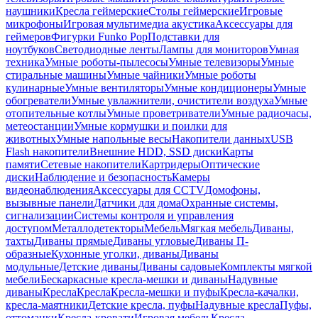
наушники
Кресла геймерские
Столы геймерские
Игровые
микрофоны
Игровая мультимедиа акустика
Аксессуары для
геймеров
Фигурки Funko Pop
Подставки для
ноутбуков
Светодиодные ленты
Лампы для мониторов
Умная
техника
Умные роботы-пылесосы
Умные телевизоры
Умные
стиральные машины
Умные чайники
Умные роботы
кулинарные
Умные вентиляторы
Умные кондиционеры
Умные
обогреватели
Умные увлажнители, очистители воздуха
Умные
отопительные котлы
Умные проветриватели
Умные радиочасы,
метеостанции
Умные кормушки и поилки для
животных
Умные напольные весы
Накопители данных
USB
Flash накопители
Внешние HDD, SSD диски
Карты
памяти
Сетевые накопители
Картридеры
Оптические
диски
Наблюдение и безопасность
Камеры
видеонаблюдения
Аксессуары для CCTV
Домофоны,
вызывные панели
Датчики для дома
Охранные системы,
сигнализации
Системы контроля и управления
доступом
Металлодетекторы
Мебель
Мягкая мебель
Диваны,
тахты
Диваны прямые
Диваны угловые
Диваны П-
образные
Кухонные уголки, диваны
Диваны
модульные
Детские диваны
Диваны садовые
Комплекты мягкой
мебели
Бескаркасные кресла-мешки и диваны
Надувные
диваны
Кресла
Кресла
Кресла-мешки и пуфы
Кресла-качалки,
кресла-маятники
Детские кресла, пуфы
Надувные кресла
Пуфы,
оттоманки
Кресла-кровати
Игровая мебель
Кресла