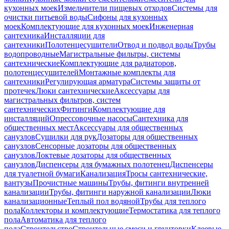
кухонных моек
Измельчители пищевых отходов
Системы для
очистки питьевой воды
Сифоны для кухонных
моек
Комплектующие для кухонных моек
Инженерная
сантехника
Инсталляции для
сантехники
Полотенцесушители
Отвод и подвод воды
Трубы
водопроводные
Магистральные фильтры, системы
сантехнические
Комплектующие для радиаторов,
полотенцесушителей
Монтажные комплекты для
сантехники
Регулирующая арматура
Системы защиты от
протечек
Люки сантехнические
Аксессуары для
магистральных фильтров, систем
сантехнических
Фитинги
Комплектующие для
инсталляций
Опрессовочные насосы
Сантехника для
общественных мест
Аксессуары для общественных
санузлов
Сушилки для рук
Дозаторы для общественных
санузлов
Сенсорные дозаторы для общественных
санузлов
Локтевые дозаторы для общественных
санузлов
Диспенсеры для бумажных полотенец
Диспенсеры
для туалетной бумаги
Канализация
Тросы сантехнические,
вантузы
Прочистные машины
Трубы, фитинги внутренней
канализации
Трубы, фитинги наружной канализации
Люки
канализационные
Теплый пол водяной
Трубы для теплого
пола
Коллекторы и комплектующие
Термостатика для теплого
пола
Автоматика для теплого
пола
Строительство
Строительные смеси и грунтовки
Клеевые