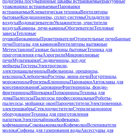
подогрева посуды
Винные шкафы встраиваемые
Вакуумные
упаковщики встраиваемые
Пароварки
встраиваемые
Климатическая техника
Вентиляторы
бытовые
Кондиционеры, сплит-системы
Охладители
воздуха
Водонагреватели
Увлажнители, очистители
воздуха
Камины, печи-камины
Обогреватели
Тепловые
завесы
Тепловые
пушки
Биокамины
Проветриватели
Отопительные печи
Банные
печи
Порталы для каминов
Вентиляторы вытяжные
Метеостанции
Газовые баллоны бытовые
Техника для
приготовления еды
Аэрогрили
Микроволновые
печи
Мультиварки
Сэндвичницы, хот-дог
мейкеры
Тостеры
Электрогрили,
электрошашлычницы
Вафельницы, орешницы,
кексницы
Хлебопечки
Ростеры, мини-печи
Йогуртницы,
мороженицы
Фризеры
Блинницы
Пароварки
Автоклавы для
консервирования
Сыроварни
Фритюрницы, фондю-
фритюрницы
Яйцеварки
Попкорницы
Техника для
дома
Пылесосы
Пылесосы профессиональные
Роботы-
пылесосы, мойщики окон
Пароочистители
Электровеники,
электрошвабры
Стеклоочистители
Стерилизационное
оборудование
Техника для приготовления
напитков
Электрочайники
Кофеварки,
кофемашины
Соковыжималки
Кофемолки
Вспениватели
молока
Сифоны для газирования воды
Аксессуары для