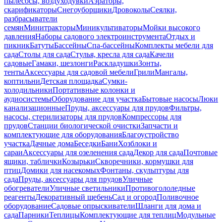
пылесосы, воздуходувки
Аэраторы,
скарификаторы
Снегоуборщики
Дровоколы
Сеялки,
разбрасыватели
семян
Минитракторы
Миникультиваторы
Мойки высокого
давления
Наборы садового электроинструмента
Отдых и
пикник
Батуты
Бассейны
Спа-бассейны
Комплекты мебели для
сада
Столы для сада
Стулья, кресла для сада
Качели
садовые
Гамаки, шезлонги
Раскладушки
Зонты,
тенты
Аксессуары для садовой мебели
Грили
Мангалы,
коптильни
Детская площадка
Сумки-
холодильники
Портативные колонки и
аудиосистемы
Оборудование для участка
Бытовые насосы
Люки
канализационные
Пруды, аксессуары для прудов
Фильтры,
насосы, стерилизаторы для прудов
Компрессоры для
прудов
Станции биологической очистки
Запчасти и
комплектующие для оборудования
Благоустройство
участка
Дачные дома
Беседки
Бани
Хозблоки и
сараи
Аксессуары для озеленения сада
Декор для сада
Почтовые
ящики, таблички
Козырьки
Скворечники, кормушки для
птиц
Домики для насекомых
Фонтаны, скульптуры для
сада
Пруды, аксессуары для прудов
Уличные
обогреватели
Уличные светильники
Противогололедные
реагенты
Декоративный щебень
Сад и огород
Поливочное
оборудование
Садовые опрыскиватели
Шланги для дома и
сада
Парники
Теплицы
Комплектующие для теплиц
Модульные