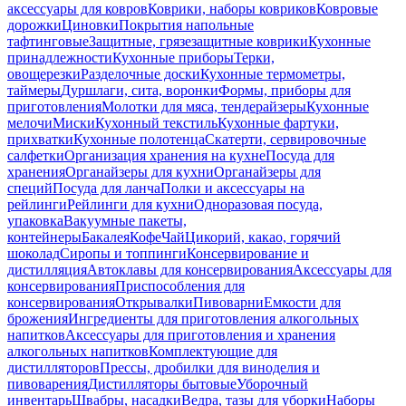
аксессуары для ковров
Коврики, наборы ковриков
Ковровые
дорожки
Циновки
Покрытия напольные
тафтинговые
Защитные, грязезащитные коврики
Кухонные
принадлежности
Кухонные приборы
Терки,
овощерезки
Разделочные доски
Кухонные термометры,
таймеры
Дуршлаги, сита, воронки
Формы, приборы для
приготовления
Молотки для мяса, тендерайзеры
Кухонные
мелочи
Миски
Кухонный текстиль
Кухонные фартуки,
прихватки
Кухонные полотенца
Скатерти, сервировочные
салфетки
Организация хранения на кухне
Посуда для
хранения
Органайзеры для кухни
Органайзеры для
специй
Посуда для ланча
Полки и аксессуары на
рейлинги
Рейлинги для кухни
Одноразовая посуда,
упаковка
Вакуумные пакеты,
контейнеры
Бакалея
Кофе
Чай
Цикорий, какао, горячий
шоколад
Сиропы и топпинги
Консервирование и
дистилляция
Автоклавы для консервирования
Аксессуары для
консервирования
Приспособления для
консервирования
Открывалки
Пивоварни
Емкости для
брожения
Ингредиенты для приготовления алкогольных
напитков
Аксессуары для приготовления и хранения
алкогольных напитков
Комплектующие для
дистилляторов
Прессы, дробилки для виноделия и
пивоварения
Дистилляторы бытовые
Уборочный
инвентарь
Швабры, насадки
Ведра, тазы для уборки
Наборы