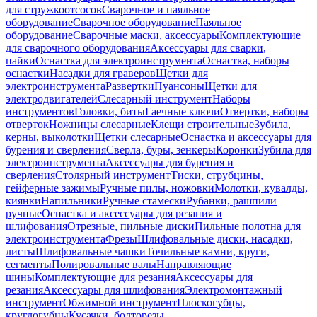
для стружкоотсосов
Сварочное и паяльное
оборудование
Сварочное оборудование
Паяльное
оборудование
Сварочные маски, аксессуары
Комплектующие
для сварочного оборудования
Аксессуары для сварки,
пайки
Оснастка для электроинструмента
Оснастка, наборы
оснастки
Насадки для граверов
Щетки для
электроинструмента
Развертки
Пуансоны
Щетки для
электродвигателей
Слесарный инструмент
Наборы
инструментов
Головки, биты
Гаечные ключи
Отвертки, наборы
отверток
Ножницы слесарные
Клещи строительные
Зубила,
керны, выколотки
Щетки слесарные
Оснастка и аксессуары для
бурения и сверления
Сверла, буры, зенкеры
Коронки
Зубила для
электроинструмента
Аксессуары для бурения и
сверления
Столярный инструмент
Тиски, струбцины,
гейферные зажимы
Ручные пилы, ножовки
Молотки, кувалды,
киянки
Напильники
Ручные стамески
Рубанки, рашпили
ручные
Оснастка и аксессуары для резания и
шлифования
Отрезные, пильные диски
Пильные полотна для
электроинструмента
Фрезы
Шлифовальные диски, насадки,
листы
Шлифовальные чашки
Точильные камни, круги,
сегменты
Полировальные валы
Направляющие
шины
Комплектующие для резания
Аксессуары для
резания
Аксессуары для шлифования
Электромонтажный
инструмент
Обжимной инструмент
Плоскогубцы,
круглогубцы
Кусачки, болторезы,