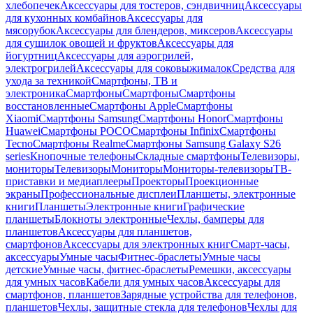
хлебопечек
Аксессуары для тостеров, сэндвичниц
Аксессуары
для кухонных комбайнов
Аксессуары для
мясорубок
Аксессуары для блендеров, миксеров
Аксессуары
для сушилок овощей и фруктов
Аксессуары для
йогуртниц
Аксессуары для аэрогрилей,
электрогрилей
Аксессуары для соковыжималок
Средства для
ухода за техникой
Смартфоны, ТВ и
электроника
Смартфоны
Смартфоны
Смартфоны
восстановленные
Смартфоны Apple
Смартфоны
Xiaomi
Смартфоны Samsung
Смартфоны Honor
Смартфоны
Huawei
Смартфоны POCO
Смартфоны Infinix
Смартфоны
Tecno
Смартфоны Realme
Смартфоны Samsung Galaxy S26
series
Кнопочные телефоны
Складные смартфоны
Телевизоры,
мониторы
Телевизоры
Мониторы
Мониторы-телевизоры
ТВ-
приставки и медиаплееры
Проекторы
Проекционные
экраны
Профессиональные дисплеи
Планшеты, электронные
книги
Планшеты
Электронные книги
Графические
планшеты
Блокноты электронные
Чехлы, бамперы для
планшетов
Аксессуары для планшетов,
смартфонов
Аксессуары для электронных книг
Смарт-часы,
аксессуары
Умные часы
Фитнес-браслеты
Умные часы
детские
Умные часы, фитнес-браслеты
Ремешки, аксессуары
для умных часов
Кабели для умных часов
Аксессуары для
смартфонов, планшетов
Зарядные устройства для телефонов,
планшетов
Чехлы, защитные стекла для телефонов
Чехлы для