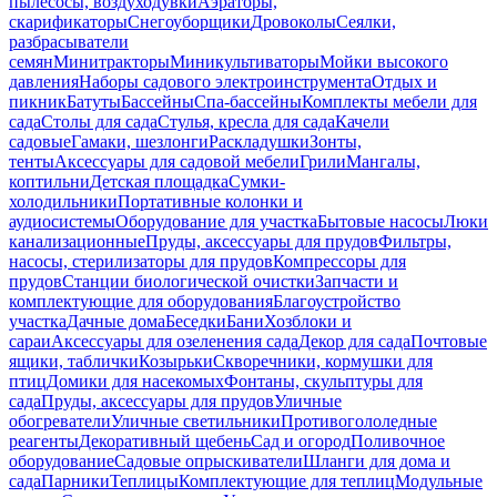
пылесосы, воздуходувки
Аэраторы,
скарификаторы
Снегоуборщики
Дровоколы
Сеялки,
разбрасыватели
семян
Минитракторы
Миникультиваторы
Мойки высокого
давления
Наборы садового электроинструмента
Отдых и
пикник
Батуты
Бассейны
Спа-бассейны
Комплекты мебели для
сада
Столы для сада
Стулья, кресла для сада
Качели
садовые
Гамаки, шезлонги
Раскладушки
Зонты,
тенты
Аксессуары для садовой мебели
Грили
Мангалы,
коптильни
Детская площадка
Сумки-
холодильники
Портативные колонки и
аудиосистемы
Оборудование для участка
Бытовые насосы
Люки
канализационные
Пруды, аксессуары для прудов
Фильтры,
насосы, стерилизаторы для прудов
Компрессоры для
прудов
Станции биологической очистки
Запчасти и
комплектующие для оборудования
Благоустройство
участка
Дачные дома
Беседки
Бани
Хозблоки и
сараи
Аксессуары для озеленения сада
Декор для сада
Почтовые
ящики, таблички
Козырьки
Скворечники, кормушки для
птиц
Домики для насекомых
Фонтаны, скульптуры для
сада
Пруды, аксессуары для прудов
Уличные
обогреватели
Уличные светильники
Противогололедные
реагенты
Декоративный щебень
Сад и огород
Поливочное
оборудование
Садовые опрыскиватели
Шланги для дома и
сада
Парники
Теплицы
Комплектующие для теплиц
Модульные