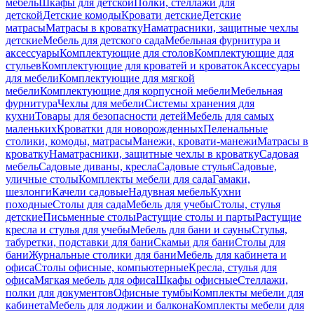
мебель
Шкафы для детской
Полки, стеллажи для
детской
Детские комоды
Кровати детские
Детские
матрасы
Матрасы в кроватку
Наматрасники, защитные чехлы
детские
Мебель для детского сада
Мебельная фурнитура и
аксессуары
Комплектующие для столов
Комплектующие для
стульев
Комплектующие для кроватей и кроваток
Аксессуары
для мебели
Комплектующие для мягкой
мебели
Комплектующие для корпусной мебели
Мебельная
фурнитура
Чехлы для мебели
Системы хранения для
кухни
Товары для безопасности детей
Мебель для самых
маленьких
Кроватки для новорожденных
Пеленальные
столики, комоды, матрасы
Манежи, кровати-манежи
Матрасы в
кроватку
Наматрасники, защитные чехлы в кроватку
Садовая
мебель
Садовые диваны, кресла
Садовые стулья
Садовые,
уличные столы
Комплекты мебели для сада
Гамаки,
шезлонги
Качели садовые
Надувная мебель
Кухни
походные
Столы для сада
Мебель для учебы
Столы, стулья
детские
Письменные столы
Растущие столы и парты
Растущие
кресла и стулья для учебы
Мебель для бани и сауны
Стулья,
табуретки, подставки для бани
Скамьи для бани
Столы для
бани
Журнальные столики для бани
Мебель для кабинета и
офиса
Столы офисные, компьютерные
Кресла, стулья для
офиса
Мягкая мебель для офиса
Шкафы офисные
Стеллажи,
полки для документов
Офисные тумбы
Комплекты мебели для
кабинета
Мебель для лоджии и балкона
Комплекты мебели для