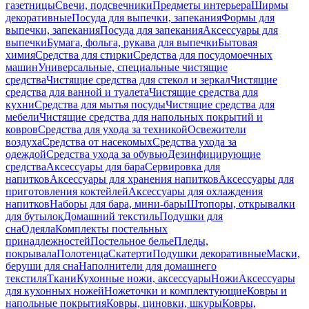
газетницы
Свечи, подсвечники
Предметы интерьера
Ширмы
декоративные
Посуда для выпечки, запекания
Формы для
выпечки, запекания
Посуда для запекания
Аксессуары для
выпечки
Бумага, фольга, рукава для выпечки
Бытовая
химия
Средства для стирки
Средства для посудомоечных
машин
Универсальные, специальные чистящие
средства
Чистящие средства для стекол и зеркал
Чистящие
средства для ванной и туалета
Чистящие средства для
кухни
Средства для мытья посуды
Чистящие средства для
мебели
Чистящие средства для напольных покрытий и
ковров
Средства для ухода за техникой
Освежители
воздуха
Средства от насекомых
Средства ухода за
одеждой
Средства ухода за обувью
Дезинфицирующие
средства
Аксессуары для бара
Сервировка для
напитков
Аксессуары для хранения напитков
Аксессуары для
приготовления коктейлей
Аксессуары для охлаждения
напитков
Наборы для бара, мини-бары
Штопоры, открывалки
для бутылок
Домашний текстиль
Подушки для
сна
Одеяла
Комплекты постельных
принадлежностей
Постельное белье
Пледы,
покрывала
Полотенца
Скатерти
Подушки декоративные
Маски,
беруши для сна
Наполнители для домашнего
текстиля
Ткани
Кухонные ножи, аксессуары
Ножи
Аксессуары
для кухонных ножей
Ножеточки и комплектующие
Ковры и
напольные покрытия
Ковры, циновки, шкуры
Ковры,