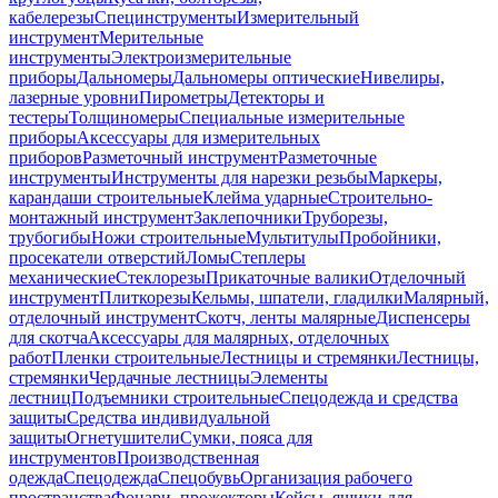
кабелерезы
Специнструменты
Измерительный
инструмент
Мерительные
инструменты
Электроизмерительные
приборы
Дальномеры
Дальномеры оптические
Нивелиры,
лазерные уровни
Пирометры
Детекторы и
тестеры
Толщиномеры
Специальные измерительные
приборы
Аксессуары для измерительных
приборов
Разметочный инструмент
Разметочные
инструменты
Инструменты для нарезки резьбы
Маркеры,
карандаши строительные
Клейма ударные
Строительно-
монтажный инструмент
Заклепочники
Труборезы,
трубогибы
Ножи строительные
Мультитулы
Пробойники,
просекатели отверстий
Ломы
Степлеры
механические
Стеклорезы
Прикаточные валики
Отделочный
инструмент
Плиткорезы
Кельмы, шпатели, гладилки
Малярный,
отделочный инструмент
Скотч, ленты малярные
Диспенсеры
для скотча
Аксессуары для малярных, отделочных
работ
Пленки строительные
Лестницы и стремянки
Лестницы,
стремянки
Чердачные лестницы
Элементы
лестниц
Подъемники строительные
Спецодежда и средства
защиты
Средства индивидуальной
защиты
Огнетушители
Сумки, пояса для
инструментов
Производственная
одежда
Спецодежда
Спецобувь
Организация рабочего
пространства
Фонари, прожекторы
Кейсы, ящики для