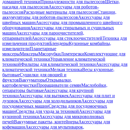
домашней техники
Принадлежности для пылесосов
Щетки,
насадки для пылесосов
Аксессуары для роботов-
пылесосов
Расходные материалы для пылесосов
Станции,
аккумуляторы для роботов-пылесосов
Аксессуары для
швейных машин
Аксессуары для промышленного швейного
оборудования
Аксессуары для стиральных и сушильных
машин
Аксессуары для пароочистителей,
отпаривателей
Аксессуары для стеклоочистителей
Техника для
измельчения продуктов
Блендеры
Кухонные комбайны,
измельчители
Планетарные
миксеры
Миксеры
Мясорубки
Ломтерезки
Комплектующие для
климатической техники
Управление климатической
техникой
Фильтры для климатической техники
Аксессуары для
климатической техники
Мелкая техника
Весы кухонные,
бытовые
Сушилки для овощей и
фруктов
Вакууматоры
Открывалки,
картофелечистки
Проращиватели семян
Маслобойки,
сепараторы бытовые
Аксессуары для крупной
техники
Аксессуары для вытяжек
Аксессуары для плит и
духовок
Аксессуары для холодильников
Аксессуары для
посудомоечных машин
Средства для посудомоечных
машин
Средства для ухода за техникой
Аксессуары для
кухонной техники
Аксессуары для микроволновых
печей
Вакуумные пакеты, контейнеры
Аксессуары для
кофемашин
Аксессуары для мультиварок,