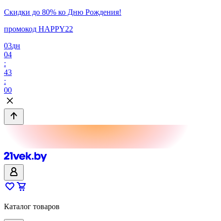
Скидки до 80% ко Дню Рождения!
промокод HAPPY22
03
дн
04
:
43
:
00
Каталог товаров