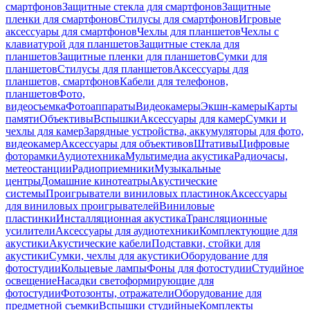
смартфонов
Защитные стекла для смартфонов
Защитные
пленки для смартфонов
Стилусы для смартфонов
Игровые
аксессуары для смартфонов
Чехлы для планшетов
Чехлы с
клавиатурой для планшетов
Защитные стекла для
планшетов
Защитные пленки для планшетов
Сумки для
планшетов
Стилусы для планшетов
Аксессуары для
планшетов, смартфонов
Кабели для телефонов,
планшетов
Фото,
видеосъемка
Фотоаппараты
Видеокамеры
Экшн-камеры
Карты
памяти
Объективы
Вспышки
Аксессуары для камер
Сумки и
чехлы для камер
Зарядные устройства, аккумуляторы для фото,
видеокамер
Аксессуары для объективов
Штативы
Цифровые
фоторамки
Аудиотехника
Мультимедиа акустика
Радиочасы,
метеостанции
Радиоприемники
Музыкальные
центры
Домашние кинотеатры
Акустические
системы
Проигрыватели виниловых пластинок
Аксессуары
для виниловых проигрывателей
Виниловые
пластинки
Инсталляционная акустика
Трансляционные
усилители
Аксессуары для аудиотехники
Комплектующие для
акустики
Акустические кабели
Подставки, стойки для
акустики
Сумки, чехлы для акустики
Оборудование для
фотостудии
Кольцевые лампы
Фоны для фотостудии
Студийное
освещение
Насадки светоформирующие для
фотостудии
Фотозонты, отражатели
Оборудование для
предметной съемки
Вспышки студийные
Комплекты