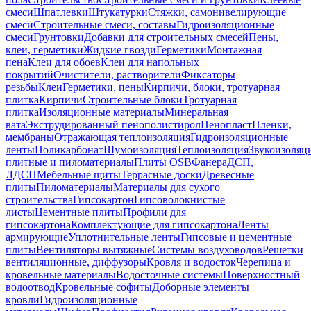
смеси
Шпатлевки
Штукатурки
Стяжки, самонивелирующие
смеси
Строительные смеси, составы
Гидроизоляционные
смеси
Грунтовки
Добавки для строительных смесей
Пены,
клеи, герметики
Жидкие гвозди
Герметики
Монтажная
пена
Клеи для обоев
Клеи для напольных
покрытий
Очистители, растворители
Фиксаторы
резьбы
Клеи
Герметики, пены
Кирпичи, блоки, тротуарная
плитка
Кирпичи
Строительные блоки
Тротуарная
плитка
Изоляционные материалы
Минеральная
вата
Экструдированный пенополистирол
Пенопласт
Пленки,
мембраны
Отражающая теплоизоляция
Гидроизоляционные
ленты
Поликарбонат
Шумоизоляция
Теплоизоляция
Звукоизоляц
плитные и пиломатериалы
Плиты OSB
Фанера
ДСП,
ЛДСП
Мебельные щиты
Террасные доски
Древесные
плиты
Пиломатериалы
Материалы для сухого
строительства
Гипсокартон
Гипсоволокнистые
листы
Цементные плиты
Профили для
гипсокартона
Комплектующие для гипсокартона
Ленты
армирующие
Уплотнительные ленты
Гипсовые и цементные
плиты
Вентиляторы вытяжные
Системы воздуховодов
Решетки
вентиляционные, диффузоры
Кровля и водосток
Черепица и
кровельные материалы
Водосточные системы
Поверхностный
водоотвод
Кровельные софиты
Доборные элементы
кровли
Гидроизоляционные