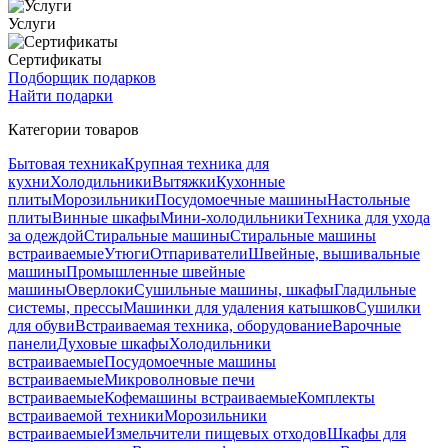
Услуги
Сертификаты
Подборщик подарков
Найти подарки
Категории товаров
Бытовая техника
Крупная техника для
кухни
Холодильники
Вытяжки
Кухонные
плиты
Морозильники
Посудомоечные машины
Настольные
плиты
Винные шкафы
Мини-холодильники
Техника для ухода
за одеждой
Стиральные машины
Стиральные машины
встраиваемые
Утюги
Отпариватели
Швейные, вышивальные
машины
Промышленные швейные
машины
Оверлоки
Сушильные машины, шкафы
Гладильные
системы, прессы
Машинки для удаления катышков
Сушилки
для обуви
Встраиваемая техника, оборудование
Варочные
панели
Духовые шкафы
Холодильники
встраиваемые
Посудомоечные машины
встраиваемые
Микроволновые печи
встраиваемые
Кофемашины встраиваемые
Комплекты
встраиваемой техники
Морозильники
встраиваемые
Измельчители пищевых отходов
Шкафы для