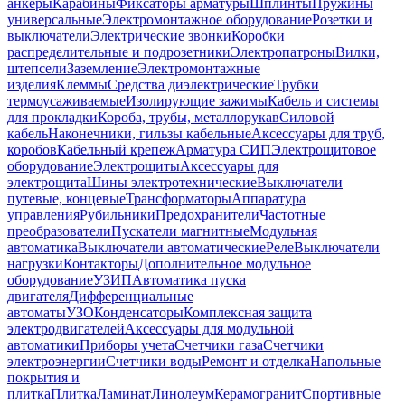
анкеры
Карабины
Фиксаторы арматуры
Шплинты
Пружины
универсальные
Электромонтажное оборудование
Розетки и
выключатели
Электрические звонки
Коробки
распределительные и подрозетники
Электропатроны
Вилки,
штепсели
Заземление
Электромонтажные
изделия
Клеммы
Средства диэлектрические
Трубки
термоусаживаемые
Изолирующие зажимы
Кабель и системы
для прокладки
Короба, трубы, металлорукав
Силовой
кабель
Наконечники, гильзы кабельные
Аксессуары для труб,
коробов
Кабельный крепеж
Арматура СИП
Электрощитовое
оборудование
Электрощиты
Аксессуары для
электрощита
Шины электротехнические
Выключатели
путевые, концевые
Трансформаторы
Аппаратура
управления
Рубильники
Предохранители
Частотные
преобразователи
Пускатели магнитные
Модульная
автоматика
Выключатели автоматические
Реле
Выключатели
нагрузки
Контакторы
Дополнительное модульное
оборудование
УЗИП
Автоматика пуска
двигателя
Дифференциальные
автоматы
УЗО
Конденсаторы
Комплексная защита
электродвигателей
Аксессуары для модульной
автоматики
Приборы учета
Счетчики газа
Счетчики
электроэнергии
Счетчики воды
Ремонт и отделка
Напольные
покрытия и
плитка
Плитка
Ламинат
Линолеум
Керамогранит
Спортивные