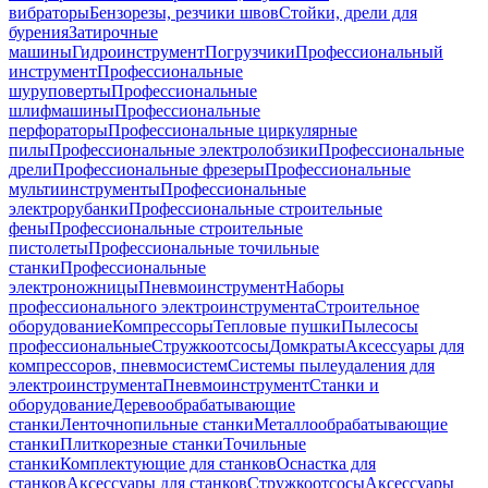
вибраторы
Бензорезы, резчики швов
Стойки, дрели для
бурения
Затирочные
машины
Гидроинструмент
Погрузчики
Профессиональный
инструмент
Профессиональные
шуруповерты
Профессиональные
шлифмашины
Профессиональные
перфораторы
Профессиональные циркулярные
пилы
Профессиональные электролобзики
Профессиональные
дрели
Профессиональные фрезеры
Профессиональные
мультиинструменты
Профессиональные
электрорубанки
Профессиональные строительные
фены
Профессиональные строительные
пистолеты
Профессиональные точильные
станки
Профессиональные
электроножницы
Пневмоинструмент
Наборы
профессионального электроинструмента
Строительное
оборудование
Компрессоры
Тепловые пушки
Пылесосы
профессиональные
Стружкоотсосы
Домкраты
Аксессуары для
компрессоров, пневмосистем
Системы пылеудаления для
электроинструмента
Пневмоинструмент
Станки и
оборудование
Деревообрабатывающие
станки
Ленточнопильные станки
Металлообрабатывающие
станки
Плиткорезные станки
Точильные
станки
Комплектующие для станков
Оснастка для
станков
Аксессуары для станков
Стружкоотсосы
Аксессуары