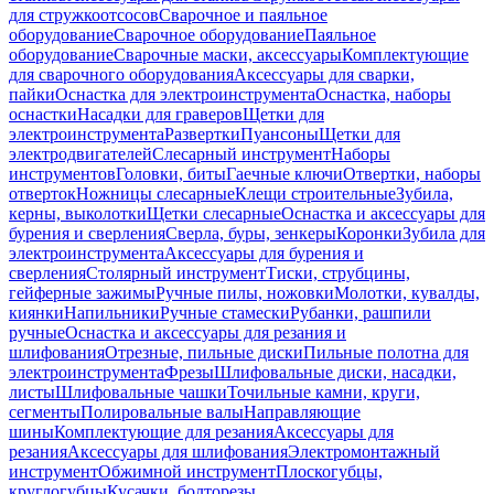
для стружкоотсосов
Сварочное и паяльное
оборудование
Сварочное оборудование
Паяльное
оборудование
Сварочные маски, аксессуары
Комплектующие
для сварочного оборудования
Аксессуары для сварки,
пайки
Оснастка для электроинструмента
Оснастка, наборы
оснастки
Насадки для граверов
Щетки для
электроинструмента
Развертки
Пуансоны
Щетки для
электродвигателей
Слесарный инструмент
Наборы
инструментов
Головки, биты
Гаечные ключи
Отвертки, наборы
отверток
Ножницы слесарные
Клещи строительные
Зубила,
керны, выколотки
Щетки слесарные
Оснастка и аксессуары для
бурения и сверления
Сверла, буры, зенкеры
Коронки
Зубила для
электроинструмента
Аксессуары для бурения и
сверления
Столярный инструмент
Тиски, струбцины,
гейферные зажимы
Ручные пилы, ножовки
Молотки, кувалды,
киянки
Напильники
Ручные стамески
Рубанки, рашпили
ручные
Оснастка и аксессуары для резания и
шлифования
Отрезные, пильные диски
Пильные полотна для
электроинструмента
Фрезы
Шлифовальные диски, насадки,
листы
Шлифовальные чашки
Точильные камни, круги,
сегменты
Полировальные валы
Направляющие
шины
Комплектующие для резания
Аксессуары для
резания
Аксессуары для шлифования
Электромонтажный
инструмент
Обжимной инструмент
Плоскогубцы,
круглогубцы
Кусачки, болторезы,