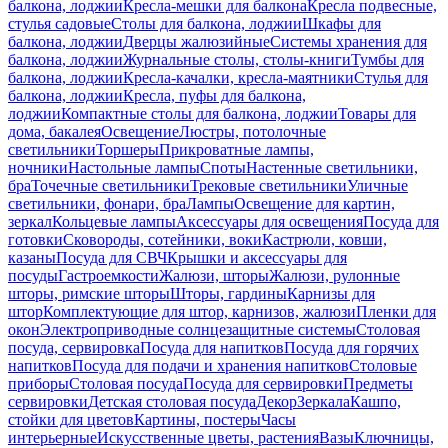
балкона, лоджии
Кресла-мешки для балкона
Кресла подвесные,
стулья садовые
Столы для балкона, лоджии
Шкафы для
балкона, лоджии
Дверцы жалюзийные
Системы хранения для
балкона, лоджии
Журнальные столы, столы-книги
Тумбы для
балкона, лоджии
Кресла-качалки, кресла-маятники
Стулья для
балкона, лоджии
Кресла, пуфы для балкона,
лоджии
Компактные столы для балкона, лоджии
Товары для
дома, бакалея
Освещение
Люстры, потолочные
светильники
Торшеры
Прикроватные лампы,
ночники
Настольные лампы
Споты
Настенные светильники,
бра
Точечные светильники
Трековые светильники
Уличные
светильники, фонари, бра
Лампы
Освещение для картин,
зеркал
Кольцевые лампы
Аксессуары для освещения
Посуда для
готовки
Сковороды, сотейники, воки
Кастрюли, ковши,
казаны
Посуда для СВЧ
Крышки и аксессуары для
посуды
Гастроемкости
Жалюзи, шторы
Жалюзи, рулонные
шторы, римские шторы
Шторы, гардины
Карнизы для
штор
Комплектующие для штор, карнизов, жалюзи
Пленки для
окон
Электроприводные солнцезащитные системы
Столовая
посуда, сервировка
Посуда для напитков
Посуда для горячих
напитков
Посуда для подачи и хранения напитков
Столовые
приборы
Столовая посуда
Посуда для сервировки
Предметы
сервировки
Детская столовая посуда
Декор
Зеркала
Кашпо,
стойки для цветов
Картины, постеры
Часы
интерьерные
Искусственные цветы, растения
Вазы
Ключницы,