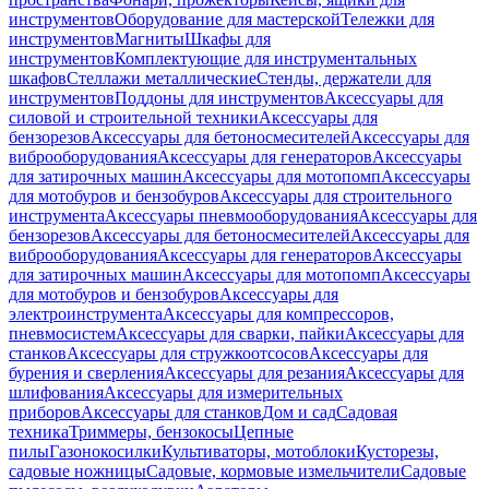
инструментов
Оборудование для мастерской
Тележки для
инструментов
Магниты
Шкафы для
инструментов
Комплектующие для инструментальных
шкафов
Стеллажи металлические
Стенды, держатели для
инструментов
Поддоны для инструментов
Аксессуары для
силовой и строительной техники
Аксессуары для
бензорезов
Аксессуары для бетоносмесителей
Аксессуары для
виброоборудования
Аксессуары для генераторов
Аксессуары
для затирочных машин
Аксессуары для мотопомп
Аксессуары
для мотобуров и бензобуров
Аксессуары для строительного
инструмента
Аксессуары пневмооборудования
Аксессуары для
бензорезов
Аксессуары для бетоносмесителей
Аксессуары для
виброоборудования
Аксессуары для генераторов
Аксессуары
для затирочных машин
Аксессуары для мотопомп
Аксессуары
для мотобуров и бензобуров
Аксессуары для
электроинструмента
Аксессуары для компрессоров,
пневмосистем
Аксессуары для сварки, пайки
Аксессуары для
станков
Аксессуары для стружкоотсосов
Аксессуары для
бурения и сверления
Аксессуары для резания
Аксессуары для
шлифования
Аксессуары для измерительных
приборов
Аксессуары для станков
Дом и сад
Садовая
техника
Триммеры, бензокосы
Цепные
пилы
Газонокосилки
Культиваторы, мотоблоки
Кусторезы,
садовые ножницы
Садовые, кормовые измельчители
Садовые