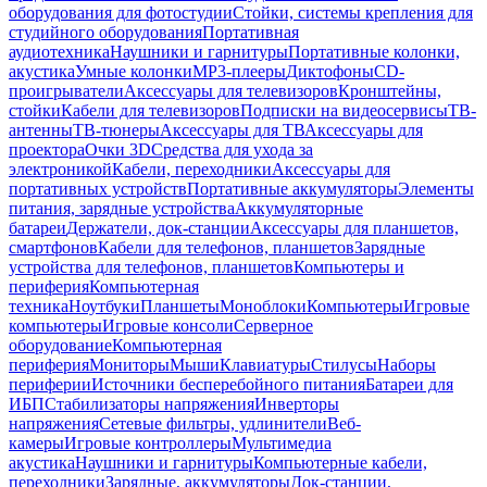
оборудования для фотостудии
Стойки, системы крепления для
студийного оборудования
Портативная
аудиотехника
Наушники и гарнитуры
Портативные колонки,
акустика
Умные колонки
MP3-плееры
Диктофоны
CD-
проигрыватели
Аксессуары для телевизоров
Кронштейны,
стойки
Кабели для телевизоров
Подписки на видеосервисы
ТВ-
антенны
ТВ-тюнеры
Аксессуары для ТВ
Аксессуары для
проектора
Очки 3D
Средства для ухода за
электроникой
Кабели, переходники
Аксессуары для
портативных устройств
Портативные аккумуляторы
Элементы
питания, зарядные устройства
Аккумуляторные
батареи
Держатели, док-станции
Аксессуары для планшетов,
смартфонов
Кабели для телефонов, планшетов
Зарядные
устройства для телефонов, планшетов
Компьютеры и
периферия
Компьютерная
техника
Ноутбуки
Планшеты
Моноблоки
Компьютеры
Игровые
компьютеры
Игровые консоли
Серверное
оборудование
Компьютерная
периферия
Мониторы
Мыши
Клавиатуры
Стилусы
Наборы
периферии
Источники бесперебойного питания
Батареи для
ИБП
Стабилизаторы напряжения
Инверторы
напряжения
Сетевые фильтры, удлинители
Веб-
камеры
Игровые контроллеры
Мультимедиа
акустика
Наушники и гарнитуры
Компьютерные кабели,
переходники
Зарядные, аккумуляторы
Док-станции,