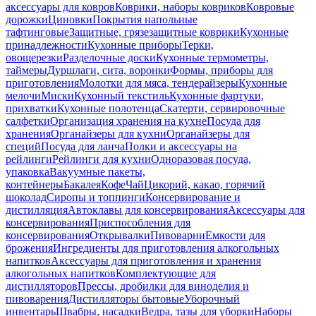
аксессуары для ковров
Коврики, наборы ковриков
Ковровые
дорожки
Циновки
Покрытия напольные
тафтинговые
Защитные, грязезащитные коврики
Кухонные
принадлежности
Кухонные приборы
Терки,
овощерезки
Разделочные доски
Кухонные термометры,
таймеры
Дуршлаги, сита, воронки
Формы, приборы для
приготовления
Молотки для мяса, тендерайзеры
Кухонные
мелочи
Миски
Кухонный текстиль
Кухонные фартуки,
прихватки
Кухонные полотенца
Скатерти, сервировочные
салфетки
Организация хранения на кухне
Посуда для
хранения
Органайзеры для кухни
Органайзеры для
специй
Посуда для ланча
Полки и аксессуары на
рейлинги
Рейлинги для кухни
Одноразовая посуда,
упаковка
Вакуумные пакеты,
контейнеры
Бакалея
Кофе
Чай
Цикорий, какао, горячий
шоколад
Сиропы и топпинги
Консервирование и
дистилляция
Автоклавы для консервирования
Аксессуары для
консервирования
Приспособления для
консервирования
Открывалки
Пивоварни
Емкости для
брожения
Ингредиенты для приготовления алкогольных
напитков
Аксессуары для приготовления и хранения
алкогольных напитков
Комплектующие для
дистилляторов
Прессы, дробилки для виноделия и
пивоварения
Дистилляторы бытовые
Уборочный
инвентарь
Швабры, насадки
Ведра, тазы для уборки
Наборы