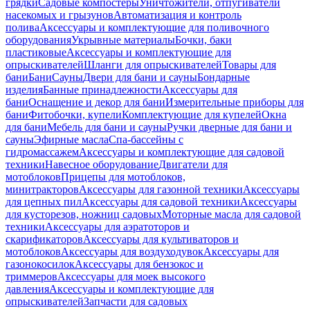
грядки
Садовые компостеры
Уничтожители, отпугиватели
насекомых и грызунов
Автоматизация и контроль
полива
Аксессуары и комплектующие для поливочного
оборудования
Укрывные материалы
Бочки, баки
пластиковые
Аксессуары и комплектующие для
опрыскивателей
Шланги для опрыскивателей
Товары для
бани
Бани
Сауны
Двери для бани и сауны
Бондарные
изделия
Банные принадлежности
Аксессуары для
бани
Оснащение и декор для бани
Измерительные приборы для
бани
Фитобочки, купели
Комплектующие для купелей
Окна
для бани
Мебель для бани и сауны
Ручки дверные для бани и
сауны
Эфирные масла
Спа-бассейны с
гидромассажем
Аксессуары и комплектующие для садовой
техники
Навесное оборудование
Двигатели для
мотоблоков
Прицепы для мотоблоков,
минитракторов
Аксессуары для газонной техники
Аксессуары
для цепных пил
Аксессуары для садовой техники
Аксессуары
для кусторезов, ножниц садовых
Моторные масла для садовой
техники
Аксессуары для аэратоторов и
скарификаторов
Аксессуары для культиваторов и
мотоблоков
Аксессуары для воздуходувок
Аксессуары для
газонокосилок
Аксессуары для бензокос и
триммеров
Аксессуары для моек высокого
давления
Аксессуары и комплектующие для
опрыскивателей
Запчасти для садовых