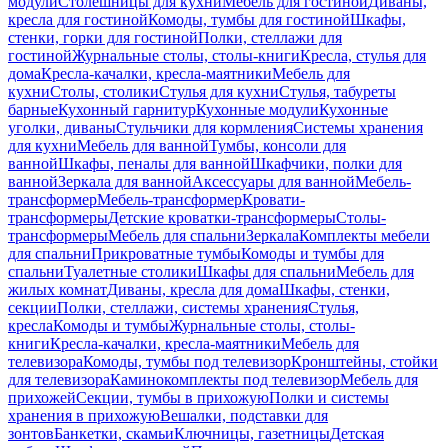
модули
Столешницы для кухни
Мебель для гостиной
Диваны,
кресла для гостиной
Комоды, тумбы для гостиной
Шкафы,
стенки, горки для гостиной
Полки, стеллажи для
гостиной
Журнальные столы, столы-книги
Кресла, стулья для
дома
Кресла-качалки, кресла-маятники
Мебель для
кухни
Столы, столики
Стулья для кухни
Стулья, табуреты
барные
Кухонный гарнитур
Кухонные модули
Кухонные
уголки, диваны
Стульчики для кормления
Системы хранения
для кухни
Мебель для ванной
Тумбы, консоли для
ванной
Шкафы, пеналы для ванной
Шкафчики, полки для
ванной
Зеркала для ванной
Аксессуары для ванной
Мебель-
трансформер
Мебель-трансформер
Кровати-
трансформеры
Детские кроватки-трансформеры
Столы-
трансформеры
Мебель для спальни
Зеркала
Комплекты мебели
для спальни
Прикроватные тумбы
Комоды и тумбы для
спальни
Туалетные столики
Шкафы для спальни
Мебель для
жилых комнат
Диваны, кресла для дома
Шкафы, стенки,
секции
Полки, стеллажи, системы хранения
Стулья,
кресла
Комоды и тумбы
Журнальные столы, столы-
книги
Кресла-качалки, кресла-маятники
Мебель для
телевизора
Комоды, тумбы под телевизор
Кронштейны, стойки
для телевизора
Каминокомплекты под телевизор
Мебель для
прихожей
Секции, тумбы в прихожую
Полки и системы
хранения в прихожую
Вешалки, подставки для
зонтов
Банкетки, скамьи
Ключницы, газетницы
Детская