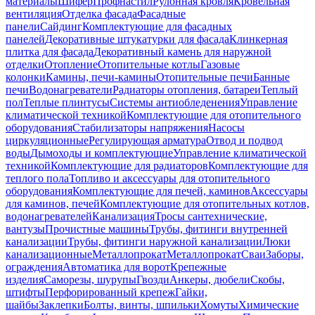
материалы
Шифер
Профнастил
Рулонная кровля
Кровельная
вентиляция
Отделка фасада
Фасадные
панели
Сайдинг
Комплектующие для фасадных
панелей
Декоративные штукатурки для фасада
Клинкерная
плитка для фасада
Декоративный камень для наружной
отделки
Отопление
Отопительные котлы
Газовые
колонки
Камины, печи-камины
Отопительные печи
Банные
печи
Водонагреватели
Радиаторы отопления, батареи
Теплый
пол
Теплые плинтусы
Системы антиобледенения
Управление
климатической техникой
Комплектующие для отопительного
оборудования
Стабилизаторы напряжения
Насосы
циркуляционные
Регулирующая арматура
Отвод и подвод
воды
Дымоходы и комплектующие
Управление климатической
техникой
Комплектующие для радиаторов
Комплектующие для
теплого пола
Топливо и аксессуары для отопительного
оборудования
Комплектующие для печей, каминов
Аксессуары
для каминов, печей
Комплектующие для отопительных котлов,
водонагревателей
Канализация
Тросы сантехнические,
вантузы
Прочистные машины
Трубы, фитинги внутренней
канализации
Трубы, фитинги наружной канализации
Люки
канализационные
Металлопрокат
Металлопрокат
Сваи
Заборы,
ограждения
Автоматика для ворот
Крепежные
изделия
Саморезы, шурупы
Гвозди
Анкеры, дюбели
Скобы,
штифты
Перфорированный крепеж
Гайки,
шайбы
Заклепки
Болты, винты, шпильки
Хомуты
Химические