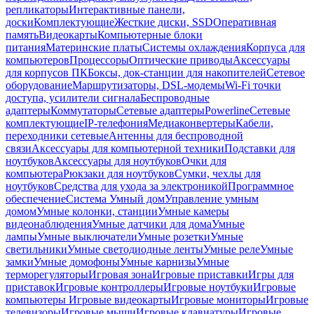
репликаторы
Интерактивные панели,
доски
Комплектующие
Жесткие диски, SSD
Оперативная
память
Видеокарты
Компьютерные блоки
питания
Материнские платы
Системы охлаждения
Корпуса для
компьютеров
Процессоры
Оптические приводы
Аксессуары
для корпусов ПК
Боксы, док-станции для накопителей
Сетевое
оборудование
Маршрутизаторы, DSL-модемы
Wi-Fi точки
доступа, усилители сигнала
Беспроводные
адаптеры
Коммутаторы
Сетевые адаптеры
Powerline
Сетевые
комплектующие
IP-телефония
Медиаконвертеры
Кабели,
переходники сетевые
Антенны для беспроводной
связи
Аксессуары для компьютерной техники
Подставки для
ноутбуков
Аксессуары для ноутбуков
Очки для
компьютера
Рюкзаки для ноутбуков
Сумки, чехлы для
ноутбуков
Средства для ухода за электроникой
Программное
обеспечение
Система Умный дом
Управление умным
домом
Умные колонки, станции
Умные камеры
видеонаблюдения
Умные датчики для дома
Умные
лампы
Умные выключатели
Умные розетки
Умные
светильники
Умные светодиодные ленты
Умные реле
Умные
замки
Умные домофоны
Умные карнизы
Умные
терморегуляторы
Игровая зона
Игровые приставки
Игры для
приставок
Игровые контроллеры
Игровые ноутбуки
Игровые
компьютеры
Игровые видеокарты
Игровые мониторы
Игровые
телевизоры
Игровые мыши
Игровые клавиатуры
Игровые