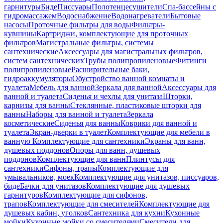
гарнитуры
Биде
Писсуары
Полотенцесушители
Спа-бассейны с
гидромассажем
Водоснабжение
Водонагреватели
Бытовые
насосы
Проточные фильтры для воды
Фильтры-
кувшины
Картриджи, комплектующие для проточных
фильтров
Магистральные фильтры, системы
сантехнические
Аксессуары для магистральных фильтров,
систем сантехнических
Трубы полипропиленовые
Фитинги
полипропиленовые
Расширительные баки,
гидроаккумуляторы
Обустройство ванной комнаты и
туалета
Мебель для ванной
Зеркала для ванной
Аксессуары для
ванной и туалета
Сиденья и чехлы для унитаза
Шторки,
карнизы для ванны
Стеклянные, пластиковые шторки для
ванны
Наборы для ванной и туалета
Зеркала
косметические
Сиденья для ванны
Коврики для ванной и
туалета
Экран-дверки в туалет
Комплектующие для мебели в
ванную
Комплектующие для сантехники
Экраны для ванн,
душевых поддонов
Опоры для ванн, душевых
поддонов
Комплектующие для ванн
Плинтусы для
сантехники
Сифоны, трапы
Комплектующие для
умывальников, моек
Комплектующие для унитазов, писсуаров,
биде
Бачки для унитазов
Комплектующие для душевых
гарнитуров
Комплектующие для сифонов,
трапов
Комплектующие для смесителей
Комплектующие для
душевых кабин, уголков
Сантехника для кухни
Кухонные
мойки
Кухонные мойки со смесителями
Смесители для