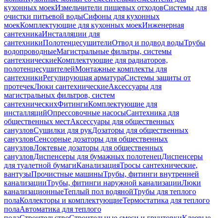
кухонных моек
Измельчители пищевых отходов
Системы для
очистки питьевой воды
Сифоны для кухонных
моек
Комплектующие для кухонных моек
Инженерная
сантехника
Инсталляции для
сантехники
Полотенцесушители
Отвод и подвод воды
Трубы
водопроводные
Магистральные фильтры, системы
сантехнические
Комплектующие для радиаторов,
полотенцесушителей
Монтажные комплекты для
сантехники
Регулирующая арматура
Системы защиты от
протечек
Люки сантехнические
Аксессуары для
магистральных фильтров, систем
сантехнических
Фитинги
Комплектующие для
инсталляций
Опрессовочные насосы
Сантехника для
общественных мест
Аксессуары для общественных
санузлов
Сушилки для рук
Дозаторы для общественных
санузлов
Сенсорные дозаторы для общественных
санузлов
Локтевые дозаторы для общественных
санузлов
Диспенсеры для бумажных полотенец
Диспенсеры
для туалетной бумаги
Канализация
Тросы сантехнические,
вантузы
Прочистные машины
Трубы, фитинги внутренней
канализации
Трубы, фитинги наружной канализации
Люки
канализационные
Теплый пол водяной
Трубы для теплого
пола
Коллекторы и комплектующие
Термостатика для теплого
пола
Автоматика для теплого
пола
Строительство
Строительные смеси и грунтовки
Клеевые