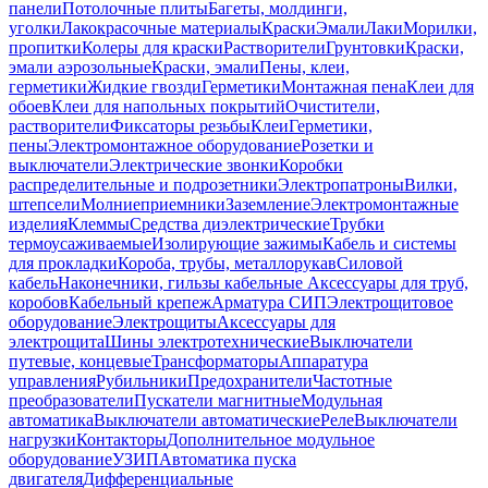
панели
Потолочные плиты
Багеты, молдинги,
уголки
Лакокрасочные материалы
Краски
Эмали
Лаки
Морилки,
пропитки
Колеры для краски
Растворители
Грунтовки
Краски,
эмали аэрозольные
Краски, эмали
Пены, клеи,
герметики
Жидкие гвозди
Герметики
Монтажная пена
Клеи для
обоев
Клеи для напольных покрытий
Очистители,
растворители
Фиксаторы резьбы
Клеи
Герметики,
пены
Электромонтажное оборудование
Розетки и
выключатели
Электрические звонки
Коробки
распределительные и подрозетники
Электропатроны
Вилки,
штепсели
Молниеприемники
Заземление
Электромонтажные
изделия
Клеммы
Средства диэлектрические
Трубки
термоусаживаемые
Изолирующие зажимы
Кабель и системы
для прокладки
Короба, трубы, металлорукав
Силовой
кабель
Наконечники, гильзы кабельные
Аксессуары для труб,
коробов
Кабельный крепеж
Арматура СИП
Электрощитовое
оборудование
Электрощиты
Аксессуары для
электрощита
Шины электротехнические
Выключатели
путевые, концевые
Трансформаторы
Аппаратура
управления
Рубильники
Предохранители
Частотные
преобразователи
Пускатели магнитные
Модульная
автоматика
Выключатели автоматические
Реле
Выключатели
нагрузки
Контакторы
Дополнительное модульное
оборудование
УЗИП
Автоматика пуска
двигателя
Дифференциальные