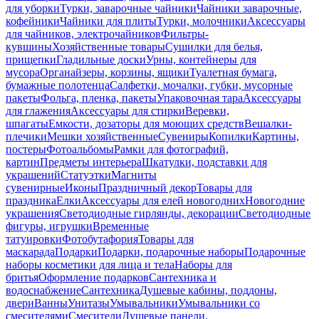
для уборки
Турки, заварочные чайники
Чайники заварочные,
кофейники
Чайники для плиты
Турки, молочники
Аксессуары
для чайников, электрочайников
Фильтры-
кувшины
Хозяйственные товары
Сушилки для белья,
прищепки
Гладильные доски
Урны, контейнеры для
мусора
Органайзеры, корзины, ящики
Туалетная бумага,
бумажные полотенца
Салфетки, мочалки, губки, мусорные
пакеты
Фольга, пленка, пакеты
Упаковочная тара
Аксессуары
для глажения
Аксессуары для стирки
Веревки,
шпагаты
Емкости, дозаторы для моющих средств
Вешалки-
плечики
Мешки хозяйственные
Сувениры
Копилки
Картины,
постеры
Фотоальбомы
Рамки для фотографий,
картин
Предметы интерьера
Шкатулки, подставки для
украшений
Статуэтки
Магниты
сувенирные
Иконы
Праздничный декор
Товары для
праздника
Елки
Аксессуары для елей новогодних
Новогодние
украшения
Светодиодные гирлянды, декорации
Светодиодные
фигуры, игрушки
Временные
татуировки
Фотобутафория
Товары для
маскарада
Подарки
Подарки, подарочные наборы
Подарочные
наборы косметики для лица и тела
Наборы для
бритья
Оформление подарков
Сантехника и
водоснабжение
Сантехника
Душевые кабины, поддоны,
двери
Ванны
Унитазы
Умывальники
Умывальники со
смесителями
Смесители
Душевые панели,