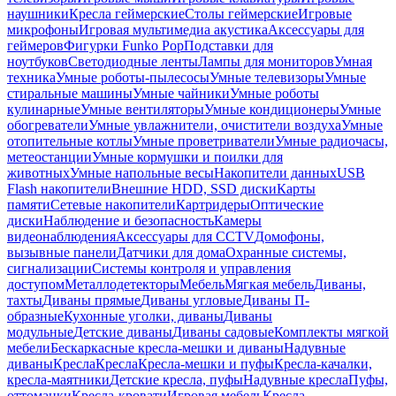
наушники
Кресла геймерские
Столы геймерские
Игровые
микрофоны
Игровая мультимедиа акустика
Аксессуары для
геймеров
Фигурки Funko Pop
Подставки для
ноутбуков
Светодиодные ленты
Лампы для мониторов
Умная
техника
Умные роботы-пылесосы
Умные телевизоры
Умные
стиральные машины
Умные чайники
Умные роботы
кулинарные
Умные вентиляторы
Умные кондиционеры
Умные
обогреватели
Умные увлажнители, очистители воздуха
Умные
отопительные котлы
Умные проветриватели
Умные радиочасы,
метеостанции
Умные кормушки и поилки для
животных
Умные напольные весы
Накопители данных
USB
Flash накопители
Внешние HDD, SSD диски
Карты
памяти
Сетевые накопители
Картридеры
Оптические
диски
Наблюдение и безопасность
Камеры
видеонаблюдения
Аксессуары для CCTV
Домофоны,
вызывные панели
Датчики для дома
Охранные системы,
сигнализации
Системы контроля и управления
доступом
Металлодетекторы
Мебель
Мягкая мебель
Диваны,
тахты
Диваны прямые
Диваны угловые
Диваны П-
образные
Кухонные уголки, диваны
Диваны
модульные
Детские диваны
Диваны садовые
Комплекты мягкой
мебели
Бескаркасные кресла-мешки и диваны
Надувные
диваны
Кресла
Кресла
Кресла-мешки и пуфы
Кресла-качалки,
кресла-маятники
Детские кресла, пуфы
Надувные кресла
Пуфы,
оттоманки
Кресла-кровати
Игровая мебель
Кресла