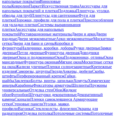
напольные покрытия
Виниловые
полы
Ковролин
Паркет
Искусственная трава
Аксессуары для
напольных покрытий и плитки
Подложка
Плинтусы, уголки,
обводы для труб
Плинтусы для сантехники
Фуги для
плитки
Порожки, профили для пола и плитки
Приспособления
для укладки плитки
Системы выравнивания
плитки
Аксессуары для напольных
покрытий
Реставрационные материалы
Двери и арки
Двери
входные
Двери межкомнатные
Арки межкомнатные
Москитные
сетки
Двери для бани и сауны
Коробки и
фурнитура
Наличники, коробки, доборы
Ручки дверные
Замки
дверные
Петли дверные
Фурнитура дверная
Доводчики
дверные
Окна и подоконники
Окна
Подоконники, отливы
Окна
мансардные
Фурнитура оконная
Мягкие окна
Москитные сетки
на окна
Жалюзи уличные
Пленки солнцезащитные
Крепежные
изделия
Саморезы, шурупы
Гвозди
Анкеры, дюбели
Скобы,
штифты
Перфорированный крепеж
Гайки,
шайбы
Заклепки
Болты, винты, шпильки
Хомуты
Химические
анкеры
Карабины
Фиксаторы арматуры
Шплинты
Пружины
универсальные
Отделка стен
Обои
Жидкие
обои
Фотообои
Штукатурки декоративные
Декоративный
камень
Скинали
Пленки самоклеящиеся
Армирующие
сетки
Стеновые панели
Уголки, маяки,
профили
Вагонка
Стеклохолсты, флизелин
Экраны для
радиаторов
Отделка потолка
Потолочные системы
Потолочные