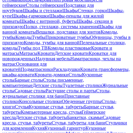
геймерские
Столы геймерские
Подставки для
ноутбуков
Шкафы и стеллажи
Шкафы
Стенки, горки
Шкафы-
купе
Шкафы-гармошки
Шкафы-пеналы для жилой
комнаты
Шкафы с витриной, буфеты
Шкафы, секции в
прихожую
Полки, стеллажи, системы хранения
Шкафы для
ванной комнаты
Вешалки, подставки для зонтов
Комоды,
тумбы
Комоды
Тумбы
Прикроватные тумбы
Обувницы, тумбы в
прихожую
Комоды, тумбы для ванной
Пеленальные столики,
комоды
Тумбы под ТВ
Комоды пластиковые
Кровати и
матрасы
Матрасы
Кровати
Детские кровати
Кроватки для
новорожденных
Надувная мебель
Наматрасники, чехлы на
матрас
Основания для
кроватей
Подматрасники
Раскладушки
Кровати-трансформеры,
шкафы-кровати
Кровати-домики
Столы
Кухонные
столы
Барные столы
Столы письменные,
компьютерные
Детские столы
Туалетные столики
Журнальные
столы
Садовые столы
Растущие столы и парты
Столы,
журнальные столики для бани
Приставные
столики
Консольные столики
Обеденные группы
Столы-
книги
Стулья
Кухонные стулья, табуреты
Барные стулья,
табуреты
Компьютерные кресла, стулья
Геймерские
кресла
Детские стулья, табуреты
Банкетки, скамьи
Садовые
кресла, стулья, табуреты
Стулья, табуреты для бани
Стульчики
для кормления
Кухня
Кухонный гарнитур
Кухонные