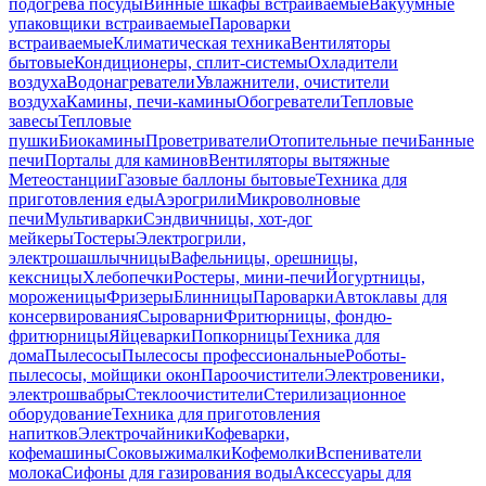
подогрева посуды
Винные шкафы встраиваемые
Вакуумные
упаковщики встраиваемые
Пароварки
встраиваемые
Климатическая техника
Вентиляторы
бытовые
Кондиционеры, сплит-системы
Охладители
воздуха
Водонагреватели
Увлажнители, очистители
воздуха
Камины, печи-камины
Обогреватели
Тепловые
завесы
Тепловые
пушки
Биокамины
Проветриватели
Отопительные печи
Банные
печи
Порталы для каминов
Вентиляторы вытяжные
Метеостанции
Газовые баллоны бытовые
Техника для
приготовления еды
Аэрогрили
Микроволновые
печи
Мультиварки
Сэндвичницы, хот-дог
мейкеры
Тостеры
Электрогрили,
электрошашлычницы
Вафельницы, орешницы,
кексницы
Хлебопечки
Ростеры, мини-печи
Йогуртницы,
мороженицы
Фризеры
Блинницы
Пароварки
Автоклавы для
консервирования
Сыроварни
Фритюрницы, фондю-
фритюрницы
Яйцеварки
Попкорницы
Техника для
дома
Пылесосы
Пылесосы профессиональные
Роботы-
пылесосы, мойщики окон
Пароочистители
Электровеники,
электрошвабры
Стеклоочистители
Стерилизационное
оборудование
Техника для приготовления
напитков
Электрочайники
Кофеварки,
кофемашины
Соковыжималки
Кофемолки
Вспениватели
молока
Сифоны для газирования воды
Аксессуары для