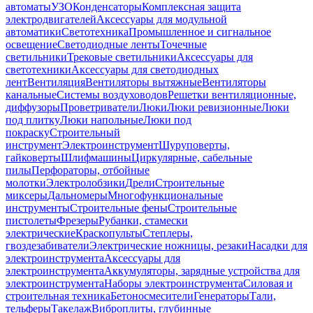
автоматы
УЗО
Конденсаторы
Комплексная защита
электродвигателей
Аксессуары для модульной
автоматики
Светотехника
Промышленное и сигнальное
освещение
Светодиодные ленты
Точечные
светильники
Трековые светильники
Аксессуары для
светотехники
Аксессуары для светодиодных
лент
Вентиляция
Вентиляторы вытяжные
Вентиляторы
канальные
Системы воздуховодов
Решетки вентиляционные,
диффузоры
Проветриватели
Люки
Люки ревизионные
Люки
под плитку
Люки напольные
Люки под
покраску
Строительный
инструмент
Электроинструмент
Шуруповерты,
гайковерты
Шлифмашины
Циркулярные, сабельные
пилы
Перфораторы, отбойные
молотки
Электролобзики
Дрели
Строительные
миксеры
Дальномеры
Многофункциональные
инструменты
Строительные фены
Строительные
пистолеты
Фрезеры
Рубанки, стамески
электрические
Краскопульты
Степлеры,
гвоздезабиватели
Электрические ножницы, резаки
Насадки для
электроинструмента
Аксессуары для
электроинструмента
Аккумуляторы, зарядные устройства для
электроинструмента
Наборы электроинструмента
Силовая и
строительная техника
Бетоносмесители
Генераторы
Тали,
тельферы
Такелаж
Виброплиты, глубинные