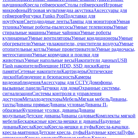
наушники
Кресла геймерские
Столы геймерские
Игровые
микрофоны
Игровая мультимедиа акустика
Аксессуары для
геймеров
Фигурки Funko Pop
Подставки для
ноутбуков
Светодиодные ленты
Лампы для мониторов
Умная
техника
Умные роботы-пылесосы
Умные телевизоры
Умные
стиральные машины
Умные чайники
Умные роботы
кулинарные
Умные вентиляторы
Умные кондиционеры
Умные
обогреватели
Умные увлажнители, очистители воздуха
Умные
отопительные котлы
Умные проветриватели
Умные радиочасы,
метеостанции
Умные кормушки и поилки для
животных
Умные напольные весы
Накопители данных
USB
Flash накопители
Внешние HDD, SSD диски
Карты
памяти
Сетевые накопители
Картридеры
Оптические
диски
Наблюдение и безопасность
Камеры
видеонаблюдения
Аксессуары для CCTV
Домофоны,
вызывные панели
Датчики для дома
Охранные системы,
сигнализации
Системы контроля и управления
доступом
Металлодетекторы
Мебель
Мягкая мебель
Диваны,
тахты
Диваны прямые
Диваны угловые
Диваны П-
образные
Кухонные уголки, диваны
Диваны
модульные
Детские диваны
Диваны садовые
Комплекты мягкой
мебели
Бескаркасные кресла-мешки и диваны
Надувные
диваны
Кресла
Кресла
Кресла-мешки и пуфы
Кресла-качалки,
кресла-маятники
Детские кресла, пуфы
Надувные кресла
Пуфы,
оттоманки
Кресла-кровати
Игровая мебель
Кресла