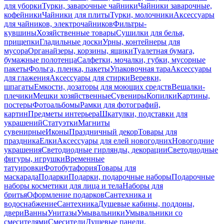
для уборки
Турки, заварочные чайники
Чайники заварочные,
кофейники
Чайники для плиты
Турки, молочники
Аксессуары
для чайников, электрочайников
Фильтры-
кувшины
Хозяйственные товары
Сушилки для белья,
прищепки
Гладильные доски
Урны, контейнеры для
мусора
Органайзеры, корзины, ящики
Туалетная бумага,
бумажные полотенца
Салфетки, мочалки, губки, мусорные
пакеты
Фольга, пленка, пакеты
Упаковочная тара
Аксессуары
для глажения
Аксессуары для стирки
Веревки,
шпагаты
Емкости, дозаторы для моющих средств
Вешалки-
плечики
Мешки хозяйственные
Сувениры
Копилки
Картины,
постеры
Фотоальбомы
Рамки для фотографий,
картин
Предметы интерьера
Шкатулки, подставки для
украшений
Статуэтки
Магниты
сувенирные
Иконы
Праздничный декор
Товары для
праздника
Елки
Аксессуары для елей новогодних
Новогодние
украшения
Светодиодные гирлянды, декорации
Светодиодные
фигуры, игрушки
Временные
татуировки
Фотобутафория
Товары для
маскарада
Подарки
Подарки, подарочные наборы
Подарочные
наборы косметики для лица и тела
Наборы для
бритья
Оформление подарков
Сантехника и
водоснабжение
Сантехника
Душевые кабины, поддоны,
двери
Ванны
Унитазы
Умывальники
Умывальники со
смесителями
Смесители
Душевые панели,