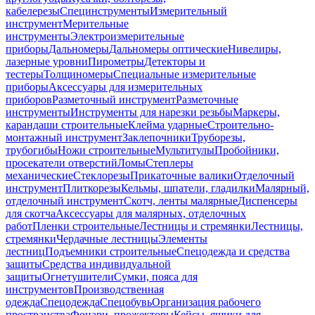
кабелерезы
Специнструменты
Измерительный
инструмент
Мерительные
инструменты
Электроизмерительные
приборы
Дальномеры
Дальномеры оптические
Нивелиры,
лазерные уровни
Пирометры
Детекторы и
тестеры
Толщиномеры
Специальные измерительные
приборы
Аксессуары для измерительных
приборов
Разметочный инструмент
Разметочные
инструменты
Инструменты для нарезки резьбы
Маркеры,
карандаши строительные
Клейма ударные
Строительно-
монтажный инструмент
Заклепочники
Труборезы,
трубогибы
Ножи строительные
Мультитулы
Пробойники,
просекатели отверстий
Ломы
Степлеры
механические
Стеклорезы
Прикаточные валики
Отделочный
инструмент
Плиткорезы
Кельмы, шпатели, гладилки
Малярный,
отделочный инструмент
Скотч, ленты малярные
Диспенсеры
для скотча
Аксессуары для малярных, отделочных
работ
Пленки строительные
Лестницы и стремянки
Лестницы,
стремянки
Чердачные лестницы
Элементы
лестниц
Подъемники строительные
Спецодежда и средства
защиты
Средства индивидуальной
защиты
Огнетушители
Сумки, пояса для
инструментов
Производственная
одежда
Спецодежда
Спецобувь
Организация рабочего
пространства
Фонари, прожекторы
Кейсы, ящики для