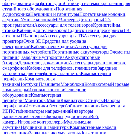
оборудования для фотостудии
Стойки, системы крепления для
студийного оборудования
Портативная
аудиотехника
Наушники и гарнитуры
Портативные колонки,
акустика
Умные колонки
MP3-плееры
Диктофоны
CD-
проигрыватели
Аксессуары для телевизоров
Кронштейны,
стойки
Кабели для телевизоров
Подписки на видеосервисы
ТВ-
антенны
ТВ-тюнеры
Аксессуары для ТВ
Аксессуары для
проектора
Очки 3D
Средства для ухода за
электроникой
Кабели, переходники
Аксессуары для
портативных устройств
Портативные аккумуляторы
Элементы
питания, зарядные устройства
Аккумуляторные
батареи
Держатели, док-станции
Аксессуары для планшетов,
смартфонов
Кабели для телефонов, планшетов
Зарядные
устройства для телефонов, планшетов
Компьютеры и
периферия
Компьютерная
техника
Ноутбуки
Планшеты
Моноблоки
Компьютеры
Игровые
компьютеры
Игровые консоли
Серверное
оборудование
Компьютерная
периферия
Мониторы
Мыши
Клавиатуры
Стилусы
Наборы
периферии
Источники бесперебойного питания
Батареи для
ИБП
Стабилизаторы напряжения
Инверторы
напряжения
Сетевые фильтры, удлинители
Веб-
камеры
Игровые контроллеры
Мультимедиа
акустика
Наушники и гарнитуры
Компьютерные кабели,
переходники
Зарядные, аккумуляторы
Док-станции,