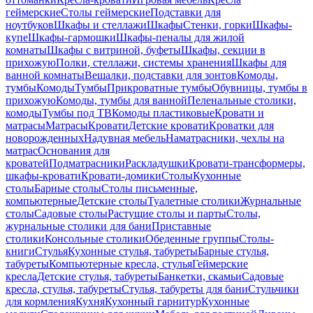
геймерские
Столы геймерские
Подставки для
ноутбуков
Шкафы и стеллажи
Шкафы
Стенки, горки
Шкафы-
купе
Шкафы-гармошки
Шкафы-пеналы для жилой
комнаты
Шкафы с витриной, буфеты
Шкафы, секции в
прихожую
Полки, стеллажи, системы хранения
Шкафы для
ванной комнаты
Вешалки, подставки для зонтов
Комоды,
тумбы
Комоды
Тумбы
Прикроватные тумбы
Обувницы, тумбы в
прихожую
Комоды, тумбы для ванной
Пеленальные столики,
комоды
Тумбы под ТВ
Комоды пластиковые
Кровати и
матрасы
Матрасы
Кровати
Детские кровати
Кроватки для
новорожденных
Надувная мебель
Наматрасники, чехлы на
матрас
Основания для
кроватей
Подматрасники
Раскладушки
Кровати-трансформеры,
шкафы-кровати
Кровати-домики
Столы
Кухонные
столы
Барные столы
Столы письменные,
компьютерные
Детские столы
Туалетные столики
Журнальные
столы
Садовые столы
Растущие столы и парты
Столы,
журнальные столики для бани
Приставные
столики
Консольные столики
Обеденные группы
Столы-
книги
Стулья
Кухонные стулья, табуреты
Барные стулья,
табуреты
Компьютерные кресла, стулья
Геймерские
кресла
Детские стулья, табуреты
Банкетки, скамьи
Садовые
кресла, стулья, табуреты
Стулья, табуреты для бани
Стульчики
для кормления
Кухня
Кухонный гарнитур
Кухонные