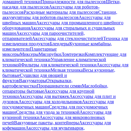
домашней техники
Принадлежности для пылесосов
Щетки,
насадки для пылесосов
Аксессуары для роботов-
пылесосов
Расходные материалы для пылесосов
Станции,
аккумуляторы для роботов-пылесосов
Аксессуары для
швейных машин
Аксессуары для промышленного швейного
оборудования
Аксессуары для стиральных и сушильных
машин
Аксессуары для пароочистителей,
отпаривателей
Аксессуары для стеклоочистителей
Техника для
измельчения продуктов
Блендеры
Кухонные комбайны,
измельчители
Планетарные
миксеры
Миксеры
Мясорубки
Ломтерезки
Комплектующие для
климатической техники
Управление климатической
техникой
Фильтры для климатической техники
Аксессуары для
климатической техники
Мелкая техника
Весы кухонные,
бытовые
Сушилки для овощей и
фруктов
Вакууматоры
Открывалки,
картофелечистки
Проращиватели семян
Маслобойки,
сепараторы бытовые
Аксессуары для крупной
техники
Аксессуары для вытяжек
Аксессуары для плит и
духовок
Аксессуары для холодильников
Аксессуары для
посудомоечных машин
Средства для посудомоечных
машин
Средства для ухода за техникой
Аксессуары для
кухонной техники
Аксессуары для микроволновых
печей
Вакуумные пакеты, контейнеры
Аксессуары для
кофемашин
Аксессуары для мультиварок,