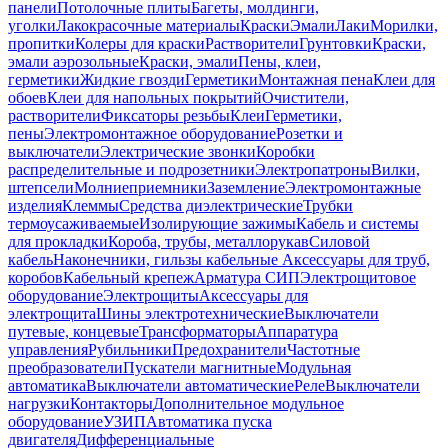
панели
Потолочные плиты
Багеты, молдинги,
уголки
Лакокрасочные материалы
Краски
Эмали
Лаки
Морилки,
пропитки
Колеры для краски
Растворители
Грунтовки
Краски,
эмали аэрозольные
Краски, эмали
Пены, клеи,
герметики
Жидкие гвозди
Герметики
Монтажная пена
Клеи для
обоев
Клеи для напольных покрытий
Очистители,
растворители
Фиксаторы резьбы
Клеи
Герметики,
пены
Электромонтажное оборудование
Розетки и
выключатели
Электрические звонки
Коробки
распределительные и подрозетники
Электропатроны
Вилки,
штепсели
Молниеприемники
Заземление
Электромонтажные
изделия
Клеммы
Средства диэлектрические
Трубки
термоусаживаемые
Изолирующие зажимы
Кабель и системы
для прокладки
Короба, трубы, металлорукав
Силовой
кабель
Наконечники, гильзы кабельные
Аксессуары для труб,
коробов
Кабельный крепеж
Арматура СИП
Электрощитовое
оборудование
Электрощиты
Аксессуары для
электрощита
Шины электротехнические
Выключатели
путевые, концевые
Трансформаторы
Аппаратура
управления
Рубильники
Предохранители
Частотные
преобразователи
Пускатели магнитные
Модульная
автоматика
Выключатели автоматические
Реле
Выключатели
нагрузки
Контакторы
Дополнительное модульное
оборудование
УЗИП
Автоматика пуска
двигателя
Дифференциальные