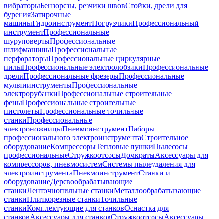
вибраторы
Бензорезы, резчики швов
Стойки, дрели для
бурения
Затирочные
машины
Гидроинструмент
Погрузчики
Профессиональный
инструмент
Профессиональные
шуруповерты
Профессиональные
шлифмашины
Профессиональные
перфораторы
Профессиональные циркулярные
пилы
Профессиональные электролобзики
Профессиональные
дрели
Профессиональные фрезеры
Профессиональные
мультиинструменты
Профессиональные
электрорубанки
Профессиональные строительные
фены
Профессиональные строительные
пистолеты
Профессиональные точильные
станки
Профессиональные
электроножницы
Пневмоинструмент
Наборы
профессионального электроинструмента
Строительное
оборудование
Компрессоры
Тепловые пушки
Пылесосы
профессиональные
Стружкоотсосы
Домкраты
Аксессуары для
компрессоров, пневмосистем
Системы пылеудаления для
электроинструмента
Пневмоинструмент
Станки и
оборудование
Деревообрабатывающие
станки
Ленточнопильные станки
Металлообрабатывающие
станки
Плиткорезные станки
Точильные
станки
Комплектующие для станков
Оснастка для
станков
Аксессуары для станков
Стружкоотсосы
Аксессуары