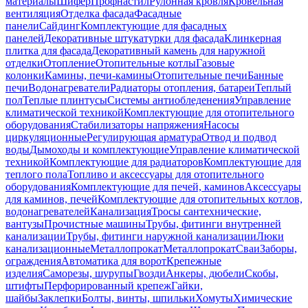
материалы
Шифер
Профнастил
Рулонная кровля
Кровельная
вентиляция
Отделка фасада
Фасадные
панели
Сайдинг
Комплектующие для фасадных
панелей
Декоративные штукатурки для фасада
Клинкерная
плитка для фасада
Декоративный камень для наружной
отделки
Отопление
Отопительные котлы
Газовые
колонки
Камины, печи-камины
Отопительные печи
Банные
печи
Водонагреватели
Радиаторы отопления, батареи
Теплый
пол
Теплые плинтусы
Системы антиобледенения
Управление
климатической техникой
Комплектующие для отопительного
оборудования
Стабилизаторы напряжения
Насосы
циркуляционные
Регулирующая арматура
Отвод и подвод
воды
Дымоходы и комплектующие
Управление климатической
техникой
Комплектующие для радиаторов
Комплектующие для
теплого пола
Топливо и аксессуары для отопительного
оборудования
Комплектующие для печей, каминов
Аксессуары
для каминов, печей
Комплектующие для отопительных котлов,
водонагревателей
Канализация
Тросы сантехнические,
вантузы
Прочистные машины
Трубы, фитинги внутренней
канализации
Трубы, фитинги наружной канализации
Люки
канализационные
Металлопрокат
Металлопрокат
Сваи
Заборы,
ограждения
Автоматика для ворот
Крепежные
изделия
Саморезы, шурупы
Гвозди
Анкеры, дюбели
Скобы,
штифты
Перфорированный крепеж
Гайки,
шайбы
Заклепки
Болты, винты, шпильки
Хомуты
Химические