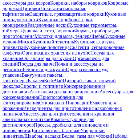
аксессуары для ковров
Коврики, наборы ковриков
Ковровые
дорожки
Циновки
Покрытия напольные
тафтинговые
Защитные, грязезащитные коврики
Кухонные
принадлежности
Кухонные приборы
Терки,
овощерезки
Разделочные доски
Кухонные термометры,
таймеры
Дуршлаги, сита, воронки
Формы, приборы для
приготовления
Молотки для мяса, тендерайзеры
Кухонные
мелочи
Миски
Кухонный текстиль
Кухонные фартуки,
прихватки
Кухонные полотенца
Скатерти, сервировочные
салфетки
Организация хранения на кухне
Посуда для
хранения
Органайзеры для кухни
Органайзеры для
специй
Посуда для ланча
Полки и аксессуары на
рейлинги
Рейлинги для кухни
Одноразовая посуда,
упаковка
Вакуумные пакеты,
контейнеры
Бакалея
Кофе
Чай
Цикорий, какао, горячий
шоколад
Сиропы и топпинги
Консервирование и
дистилляция
Автоклавы для консервирования
Аксессуары для
консервирования
Приспособления для
консервирования
Открывалки
Пивоварни
Емкости для
брожения
Ингредиенты для приготовления алкогольных
напитков
Аксессуары для приготовления и хранения
алкогольных напитков
Комплектующие для
дистилляторов
Прессы, дробилки для виноделия и
пивоварения
Дистилляторы бытовые
Уборочный
инвентарь
Швабры, насадки
Ведра, тазы для уборки
Наборы