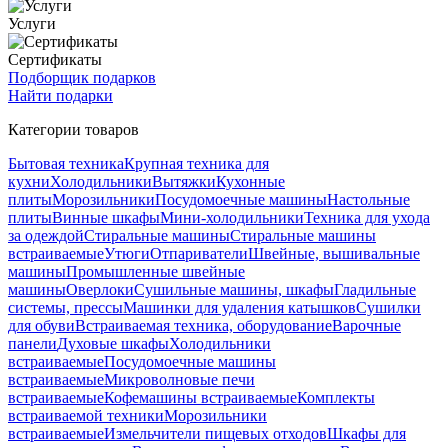
Услуги
Сертификаты
Подборщик подарков
Найти подарки
Категории товаров
Бытовая техника
Крупная техника для
кухни
Холодильники
Вытяжки
Кухонные
плиты
Морозильники
Посудомоечные машины
Настольные
плиты
Винные шкафы
Мини-холодильники
Техника для ухода
за одеждой
Стиральные машины
Стиральные машины
встраиваемые
Утюги
Отпариватели
Швейные, вышивальные
машины
Промышленные швейные
машины
Оверлоки
Сушильные машины, шкафы
Гладильные
системы, прессы
Машинки для удаления катышков
Сушилки
для обуви
Встраиваемая техника, оборудование
Варочные
панели
Духовые шкафы
Холодильники
встраиваемые
Посудомоечные машины
встраиваемые
Микроволновые печи
встраиваемые
Кофемашины встраиваемые
Комплекты
встраиваемой техники
Морозильники
встраиваемые
Измельчители пищевых отходов
Шкафы для