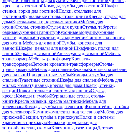
модули
Столешницы для кухни
Мебель для гостиной
Диваны,
кресла для гостиной
Комоды, тумбы для гостиной
Шкафы,
стенки, горки для гостиной
Полки, стеллажи для
гостиной
Журнальные столы, столы-книги
Кресла, стулья для
дома
Кресла-качалки, кресла-маятники
Мебель для
кухни
Столы, столики
Стулья для кухни
Стулья, табуреты
барные
Кухонный гарнитур
Кухонные модули
Кухонные
уголки, диваны
Стульчики для кормления
Системы хранения
для кухни
Мебель для ванной
Тумбы, консоли для
ванной
Шкафы, пеналы для ванной
Шкафчики, полки для
ванной
Зеркала для ванной
Аксессуары для ванной
Мебель-
трансформер
Мебель-трансформер
Кровати-
трансформеры
Детские кроватки-трансформеры
Столы-
трансформеры
Мебель для спальни
Зеркала
Комплекты мебели
для спальни
Прикроватные тумбы
Комоды и тумбы для
спальни
Туалетные столики
Шкафы для спальни
Мебель для
жилых комнат
Диваны, кресла для дома
Шкафы, стенки,
секции
Полки, стеллажи, системы хранения
Стулья,
кресла
Комоды и тумбы
Журнальные столы, столы-
книги
Кресла-качалки, кресла-маятники
Мебель для
телевизора
Комоды, тумбы под телевизор
Кронштейны, стойки
для телевизора
Каминокомплекты под телевизор
Мебель для
прихожей
Секции, тумбы в прихожую
Полки и системы
хранения в прихожую
Вешалки, подставки для
зонтов
Банкетки, скамьи
Ключницы, газетницы
Детская