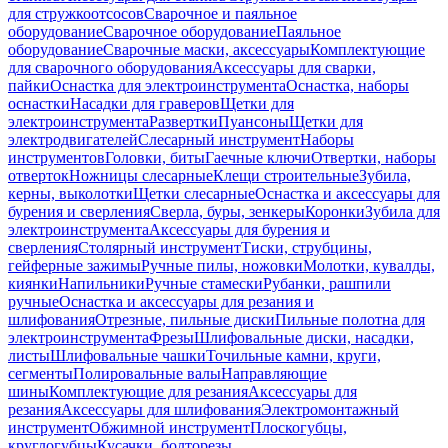
для стружкоотсосов
Сварочное и паяльное
оборудование
Сварочное оборудование
Паяльное
оборудование
Сварочные маски, аксессуары
Комплектующие
для сварочного оборудования
Аксессуары для сварки,
пайки
Оснастка для электроинструмента
Оснастка, наборы
оснастки
Насадки для граверов
Щетки для
электроинструмента
Развертки
Пуансоны
Щетки для
электродвигателей
Слесарный инструмент
Наборы
инструментов
Головки, биты
Гаечные ключи
Отвертки, наборы
отверток
Ножницы слесарные
Клещи строительные
Зубила,
керны, выколотки
Щетки слесарные
Оснастка и аксессуары для
бурения и сверления
Сверла, буры, зенкеры
Коронки
Зубила для
электроинструмента
Аксессуары для бурения и
сверления
Столярный инструмент
Тиски, струбцины,
гейферные зажимы
Ручные пилы, ножовки
Молотки, кувалды,
киянки
Напильники
Ручные стамески
Рубанки, рашпили
ручные
Оснастка и аксессуары для резания и
шлифования
Отрезные, пильные диски
Пильные полотна для
электроинструмента
Фрезы
Шлифовальные диски, насадки,
листы
Шлифовальные чашки
Точильные камни, круги,
сегменты
Полировальные валы
Направляющие
шины
Комплектующие для резания
Аксессуары для
резания
Аксессуары для шлифования
Электромонтажный
инструмент
Обжимной инструмент
Плоскогубцы,
круглогубцы
Кусачки, болторезы,