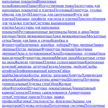
напольные покрытия
Виниловые
полы
Ковролин
Паркет
Искусственная трава
Аксессуары для
напольных покрытий и плитки
Подложка
Плинтусы, уголки,
обводы для труб
Плинтусы для сантехники
Фуги для
плитки
Порожки, профили для пола и плитки
Приспособления
для укладки плитки
Системы выравнивания
плитки
Аксессуары для напольных
покрытий
Реставрационные материалы
Двери и арки
Двери
входные
Двери межкомнатные
Арки межкомнатные
Москитные
сетки
Двери для бани и сауны
Коробки и
фурнитура
Наличники, коробки, доборы
Ручки дверные
Замки
дверные
Петли дверные
Фурнитура дверная
Доводчики
дверные
Окна и подоконники
Окна
Подоконники, отливы
Окна
мансардные
Фурнитура оконная
Мягкие окна
Москитные сетки
на окна
Жалюзи уличные
Пленки солнцезащитные
Крепежные
изделия
Саморезы, шурупы
Гвозди
Анкеры, дюбели
Скобы,
штифты
Перфорированный крепеж
Гайки,
шайбы
Заклепки
Болты, винты, шпильки
Хомуты
Химические
анкеры
Карабины
Фиксаторы арматуры
Шплинты
Пружины
универсальные
Отделка стен
Обои
Жидкие
обои
Фотообои
Штукатурки декоративные
Декоративный
камень
Скинали
Пленки самоклеящиеся
Армирующие
сетки
Стеновые панели
Уголки, маяки,
профили
Вагонка
Стеклохолсты, флизелин
Экраны для
радиаторов
Отделка потолка
Потолочные системы
Потолочные