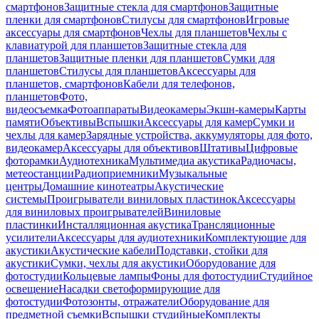
смартфонов
Защитные стекла для смартфонов
Защитные
пленки для смартфонов
Стилусы для смартфонов
Игровые
аксессуары для смартфонов
Чехлы для планшетов
Чехлы с
клавиатурой для планшетов
Защитные стекла для
планшетов
Защитные пленки для планшетов
Сумки для
планшетов
Стилусы для планшетов
Аксессуары для
планшетов, смартфонов
Кабели для телефонов,
планшетов
Фото,
видеосъемка
Фотоаппараты
Видеокамеры
Экшн-камеры
Карты
памяти
Объективы
Вспышки
Аксессуары для камер
Сумки и
чехлы для камер
Зарядные устройства, аккумуляторы для фото,
видеокамер
Аксессуары для объективов
Штативы
Цифровые
фоторамки
Аудиотехника
Мультимедиа акустика
Радиочасы,
метеостанции
Радиоприемники
Музыкальные
центры
Домашние кинотеатры
Акустические
системы
Проигрыватели виниловых пластинок
Аксессуары
для виниловых проигрывателей
Виниловые
пластинки
Инсталляционная акустика
Трансляционные
усилители
Аксессуары для аудиотехники
Комплектующие для
акустики
Акустические кабели
Подставки, стойки для
акустики
Сумки, чехлы для акустики
Оборудование для
фотостудии
Кольцевые лампы
Фоны для фотостудии
Студийное
освещение
Насадки светоформирующие для
фотостудии
Фотозонты, отражатели
Оборудование для
предметной съемки
Вспышки студийные
Комплекты