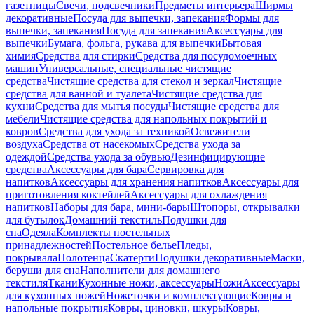
газетницы
Свечи, подсвечники
Предметы интерьера
Ширмы
декоративные
Посуда для выпечки, запекания
Формы для
выпечки, запекания
Посуда для запекания
Аксессуары для
выпечки
Бумага, фольга, рукава для выпечки
Бытовая
химия
Средства для стирки
Средства для посудомоечных
машин
Универсальные, специальные чистящие
средства
Чистящие средства для стекол и зеркал
Чистящие
средства для ванной и туалета
Чистящие средства для
кухни
Средства для мытья посуды
Чистящие средства для
мебели
Чистящие средства для напольных покрытий и
ковров
Средства для ухода за техникой
Освежители
воздуха
Средства от насекомых
Средства ухода за
одеждой
Средства ухода за обувью
Дезинфицирующие
средства
Аксессуары для бара
Сервировка для
напитков
Аксессуары для хранения напитков
Аксессуары для
приготовления коктейлей
Аксессуары для охлаждения
напитков
Наборы для бара, мини-бары
Штопоры, открывалки
для бутылок
Домашний текстиль
Подушки для
сна
Одеяла
Комплекты постельных
принадлежностей
Постельное белье
Пледы,
покрывала
Полотенца
Скатерти
Подушки декоративные
Маски,
беруши для сна
Наполнители для домашнего
текстиля
Ткани
Кухонные ножи, аксессуары
Ножи
Аксессуары
для кухонных ножей
Ножеточки и комплектующие
Ковры и
напольные покрытия
Ковры, циновки, шкуры
Ковры,