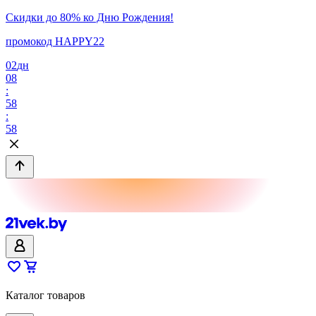
Скидки до 80% ко Дню Рождения!
промокод HAPPY22
02
дн
08
:
58
:
58
Каталог товаров