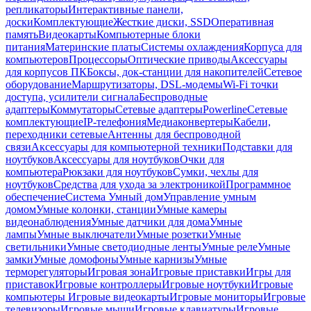
репликаторы
Интерактивные панели,
доски
Комплектующие
Жесткие диски, SSD
Оперативная
память
Видеокарты
Компьютерные блоки
питания
Материнские платы
Системы охлаждения
Корпуса для
компьютеров
Процессоры
Оптические приводы
Аксессуары
для корпусов ПК
Боксы, док-станции для накопителей
Сетевое
оборудование
Маршрутизаторы, DSL-модемы
Wi-Fi точки
доступа, усилители сигнала
Беспроводные
адаптеры
Коммутаторы
Сетевые адаптеры
Powerline
Сетевые
комплектующие
IP-телефония
Медиаконвертеры
Кабели,
переходники сетевые
Антенны для беспроводной
связи
Аксессуары для компьютерной техники
Подставки для
ноутбуков
Аксессуары для ноутбуков
Очки для
компьютера
Рюкзаки для ноутбуков
Сумки, чехлы для
ноутбуков
Средства для ухода за электроникой
Программное
обеспечение
Система Умный дом
Управление умным
домом
Умные колонки, станции
Умные камеры
видеонаблюдения
Умные датчики для дома
Умные
лампы
Умные выключатели
Умные розетки
Умные
светильники
Умные светодиодные ленты
Умные реле
Умные
замки
Умные домофоны
Умные карнизы
Умные
терморегуляторы
Игровая зона
Игровые приставки
Игры для
приставок
Игровые контроллеры
Игровые ноутбуки
Игровые
компьютеры
Игровые видеокарты
Игровые мониторы
Игровые
телевизоры
Игровые мыши
Игровые клавиатуры
Игровые