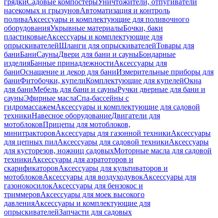
грядки
Садовые компостеры
Уничтожители, отпугиватели
насекомых и грызунов
Автоматизация и контроль
полива
Аксессуары и комплектующие для поливочного
оборудования
Укрывные материалы
Бочки, баки
пластиковые
Аксессуары и комплектующие для
опрыскивателей
Шланги для опрыскивателей
Товары для
бани
Бани
Сауны
Двери для бани и сауны
Бондарные
изделия
Банные принадлежности
Аксессуары для
бани
Оснащение и декор для бани
Измерительные приборы для
бани
Фитобочки, купели
Комплектующие для купелей
Окна
для бани
Мебель для бани и сауны
Ручки дверные для бани и
сауны
Эфирные масла
Спа-бассейны с
гидромассажем
Аксессуары и комплектующие для садовой
техники
Навесное оборудование
Двигатели для
мотоблоков
Прицепы для мотоблоков,
минитракторов
Аксессуары для газонной техники
Аксессуары
для цепных пил
Аксессуары для садовой техники
Аксессуары
для кусторезов, ножниц садовых
Моторные масла для садовой
техники
Аксессуары для аэратоторов и
скарификаторов
Аксессуары для культиваторов и
мотоблоков
Аксессуары для воздуходувок
Аксессуары для
газонокосилок
Аксессуары для бензокос и
триммеров
Аксессуары для моек высокого
давления
Аксессуары и комплектующие для
опрыскивателей
Запчасти для садовых