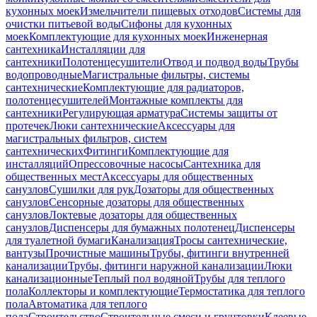
кухонных моек
Измельчители пищевых отходов
Системы для
очистки питьевой воды
Сифоны для кухонных
моек
Комплектующие для кухонных моек
Инженерная
сантехника
Инсталляции для
сантехники
Полотенцесушители
Отвод и подвод воды
Трубы
водопроводные
Магистральные фильтры, системы
сантехнические
Комплектующие для радиаторов,
полотенцесушителей
Монтажные комплекты для
сантехники
Регулирующая арматура
Системы защиты от
протечек
Люки сантехнические
Аксессуары для
магистральных фильтров, систем
сантехнических
Фитинги
Комплектующие для
инсталляций
Опрессовочные насосы
Сантехника для
общественных мест
Аксессуары для общественных
санузлов
Сушилки для рук
Дозаторы для общественных
санузлов
Сенсорные дозаторы для общественных
санузлов
Локтевые дозаторы для общественных
санузлов
Диспенсеры для бумажных полотенец
Диспенсеры
для туалетной бумаги
Канализация
Тросы сантехнические,
вантузы
Прочистные машины
Трубы, фитинги внутренней
канализации
Трубы, фитинги наружной канализации
Люки
канализационные
Теплый пол водяной
Трубы для теплого
пола
Коллекторы и комплектующие
Термостатика для теплого
пола
Автоматика для теплого
пола
Строительство
Строительные смеси и грунтовки
Клеевые