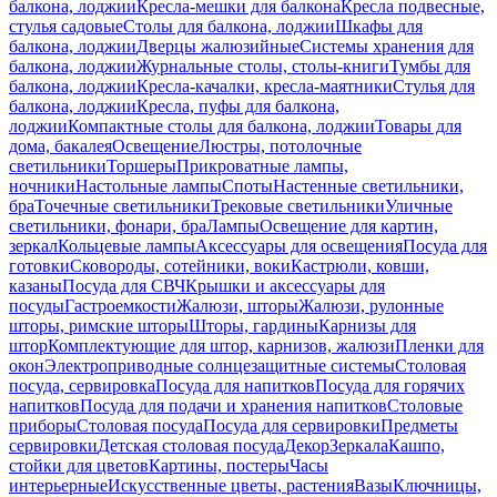
балкона, лоджии
Кресла-мешки для балкона
Кресла подвесные,
стулья садовые
Столы для балкона, лоджии
Шкафы для
балкона, лоджии
Дверцы жалюзийные
Системы хранения для
балкона, лоджии
Журнальные столы, столы-книги
Тумбы для
балкона, лоджии
Кресла-качалки, кресла-маятники
Стулья для
балкона, лоджии
Кресла, пуфы для балкона,
лоджии
Компактные столы для балкона, лоджии
Товары для
дома, бакалея
Освещение
Люстры, потолочные
светильники
Торшеры
Прикроватные лампы,
ночники
Настольные лампы
Споты
Настенные светильники,
бра
Точечные светильники
Трековые светильники
Уличные
светильники, фонари, бра
Лампы
Освещение для картин,
зеркал
Кольцевые лампы
Аксессуары для освещения
Посуда для
готовки
Сковороды, сотейники, воки
Кастрюли, ковши,
казаны
Посуда для СВЧ
Крышки и аксессуары для
посуды
Гастроемкости
Жалюзи, шторы
Жалюзи, рулонные
шторы, римские шторы
Шторы, гардины
Карнизы для
штор
Комплектующие для штор, карнизов, жалюзи
Пленки для
окон
Электроприводные солнцезащитные системы
Столовая
посуда, сервировка
Посуда для напитков
Посуда для горячих
напитков
Посуда для подачи и хранения напитков
Столовые
приборы
Столовая посуда
Посуда для сервировки
Предметы
сервировки
Детская столовая посуда
Декор
Зеркала
Кашпо,
стойки для цветов
Картины, постеры
Часы
интерьерные
Искусственные цветы, растения
Вазы
Ключницы,