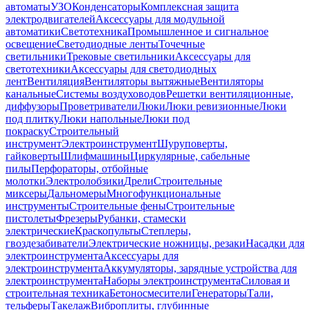
автоматы
УЗО
Конденсаторы
Комплексная защита
электродвигателей
Аксессуары для модульной
автоматики
Светотехника
Промышленное и сигнальное
освещение
Светодиодные ленты
Точечные
светильники
Трековые светильники
Аксессуары для
светотехники
Аксессуары для светодиодных
лент
Вентиляция
Вентиляторы вытяжные
Вентиляторы
канальные
Системы воздуховодов
Решетки вентиляционные,
диффузоры
Проветриватели
Люки
Люки ревизионные
Люки
под плитку
Люки напольные
Люки под
покраску
Строительный
инструмент
Электроинструмент
Шуруповерты,
гайковерты
Шлифмашины
Циркулярные, сабельные
пилы
Перфораторы, отбойные
молотки
Электролобзики
Дрели
Строительные
миксеры
Дальномеры
Многофункциональные
инструменты
Строительные фены
Строительные
пистолеты
Фрезеры
Рубанки, стамески
электрические
Краскопульты
Степлеры,
гвоздезабиватели
Электрические ножницы, резаки
Насадки для
электроинструмента
Аксессуары для
электроинструмента
Аккумуляторы, зарядные устройства для
электроинструмента
Наборы электроинструмента
Силовая и
строительная техника
Бетоносмесители
Генераторы
Тали,
тельферы
Такелаж
Виброплиты, глубинные