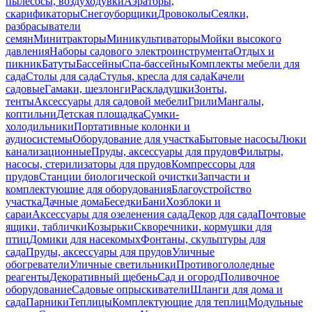
пылесосы, воздуходувки
Аэраторы,
скарификаторы
Снегоуборщики
Дровоколы
Сеялки,
разбрасыватели
семян
Минитракторы
Миникультиваторы
Мойки высокого
давления
Наборы садового электроинструмента
Отдых и
пикник
Батуты
Бассейны
Спа-бассейны
Комплекты мебели для
сада
Столы для сада
Стулья, кресла для сада
Качели
садовые
Гамаки, шезлонги
Раскладушки
Зонты,
тенты
Аксессуары для садовой мебели
Грили
Мангалы,
коптильни
Детская площадка
Сумки-
холодильники
Портативные колонки и
аудиосистемы
Оборудование для участка
Бытовые насосы
Люки
канализационные
Пруды, аксессуары для прудов
Фильтры,
насосы, стерилизаторы для прудов
Компрессоры для
прудов
Станции биологической очистки
Запчасти и
комплектующие для оборудования
Благоустройство
участка
Дачные дома
Беседки
Бани
Хозблоки и
сараи
Аксессуары для озеленения сада
Декор для сада
Почтовые
ящики, таблички
Козырьки
Скворечники, кормушки для
птиц
Домики для насекомых
Фонтаны, скульптуры для
сада
Пруды, аксессуары для прудов
Уличные
обогреватели
Уличные светильники
Противогололедные
реагенты
Декоративный щебень
Сад и огород
Поливочное
оборудование
Садовые опрыскиватели
Шланги для дома и
сада
Парники
Теплицы
Комплектующие для теплиц
Модульные