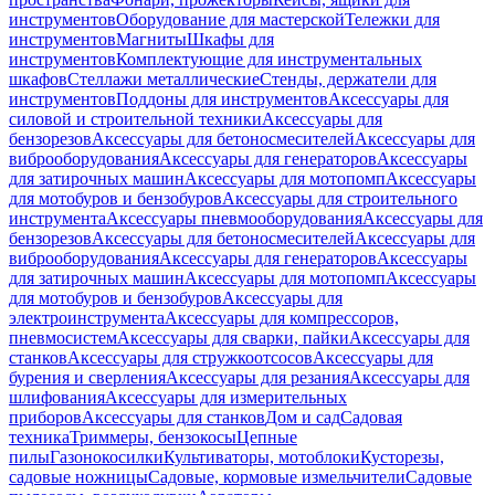
инструментов
Оборудование для мастерской
Тележки для
инструментов
Магниты
Шкафы для
инструментов
Комплектующие для инструментальных
шкафов
Стеллажи металлические
Стенды, держатели для
инструментов
Поддоны для инструментов
Аксессуары для
силовой и строительной техники
Аксессуары для
бензорезов
Аксессуары для бетоносмесителей
Аксессуары для
виброоборудования
Аксессуары для генераторов
Аксессуары
для затирочных машин
Аксессуары для мотопомп
Аксессуары
для мотобуров и бензобуров
Аксессуары для строительного
инструмента
Аксессуары пневмооборудования
Аксессуары для
бензорезов
Аксессуары для бетоносмесителей
Аксессуары для
виброоборудования
Аксессуары для генераторов
Аксессуары
для затирочных машин
Аксессуары для мотопомп
Аксессуары
для мотобуров и бензобуров
Аксессуары для
электроинструмента
Аксессуары для компрессоров,
пневмосистем
Аксессуары для сварки, пайки
Аксессуары для
станков
Аксессуары для стружкоотсосов
Аксессуары для
бурения и сверления
Аксессуары для резания
Аксессуары для
шлифования
Аксессуары для измерительных
приборов
Аксессуары для станков
Дом и сад
Садовая
техника
Триммеры, бензокосы
Цепные
пилы
Газонокосилки
Культиваторы, мотоблоки
Кусторезы,
садовые ножницы
Садовые, кормовые измельчители
Садовые