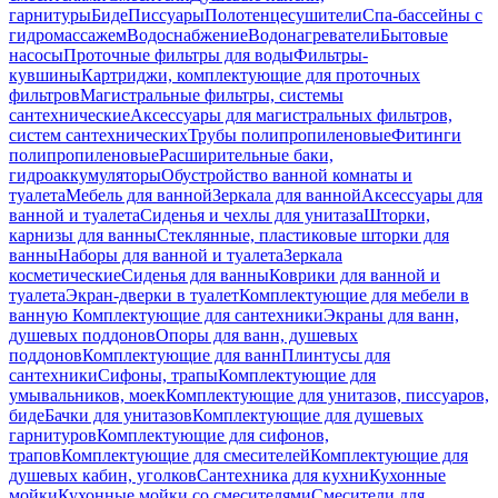
гарнитуры
Биде
Писсуары
Полотенцесушители
Спа-бассейны с
гидромассажем
Водоснабжение
Водонагреватели
Бытовые
насосы
Проточные фильтры для воды
Фильтры-
кувшины
Картриджи, комплектующие для проточных
фильтров
Магистральные фильтры, системы
сантехнические
Аксессуары для магистральных фильтров,
систем сантехнических
Трубы полипропиленовые
Фитинги
полипропиленовые
Расширительные баки,
гидроаккумуляторы
Обустройство ванной комнаты и
туалета
Мебель для ванной
Зеркала для ванной
Аксессуары для
ванной и туалета
Сиденья и чехлы для унитаза
Шторки,
карнизы для ванны
Стеклянные, пластиковые шторки для
ванны
Наборы для ванной и туалета
Зеркала
косметические
Сиденья для ванны
Коврики для ванной и
туалета
Экран-дверки в туалет
Комплектующие для мебели в
ванную
Комплектующие для сантехники
Экраны для ванн,
душевых поддонов
Опоры для ванн, душевых
поддонов
Комплектующие для ванн
Плинтусы для
сантехники
Сифоны, трапы
Комплектующие для
умывальников, моек
Комплектующие для унитазов, писсуаров,
биде
Бачки для унитазов
Комплектующие для душевых
гарнитуров
Комплектующие для сифонов,
трапов
Комплектующие для смесителей
Комплектующие для
душевых кабин, уголков
Сантехника для кухни
Кухонные
мойки
Кухонные мойки со смесителями
Смесители для