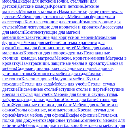
мебель
Шкафы для детской
Полки, стеллажи для
детской
Детские комоды
Кровати детские
Детские
матрасы
Матрасы в кроватку
Наматрасники, защитные чехлы
детские
Мебель для детского сада
Мебельная фурнитура и
аксессуары
Комплектующие для столов
Комплектующие для
стульев
Комплектующие для кроватей и кроваток
Аксессуары
для мебели
Комплектующие для мягкой
мебели
Комплектующие для корпусной мебели
Мебельная
фурнитура
Чехлы для мебели
Системы хранения для
кухни
Товары для безопасности детей
Мебель для самых
маленьких
Кроватки для новорожденных
Пеленальные
столики, комоды, матрасы
Манежи, кровати-манежи
Матрасы в
кроватку
Наматрасники, защитные чехлы в кроватку
Садовая
мебель
Садовые диваны, кресла
Садовые стулья
Садовые,
уличные столы
Комплекты мебели для сада
Гамаки,
шезлонги
Качели садовые
Надувная мебель
Кухни
походные
Столы для сада
Мебель для учебы
Столы, стулья
детские
Письменные столы
Растущие столы и парты
Растущие
кресла и стулья для учебы
Мебель для бани и сауны
Стулья,
табуретки, подставки для бани
Скамьи для бани
Столы для
бани
Журнальные столики для бани
Мебель для кабинета и
офиса
Столы офисные, компьютерные
Кресла, стулья для
офиса
Мягкая мебель для офиса
Шкафы офисные
Стеллажи,
полки для документов
Офисные тумбы
Комплекты мебели для
кабинета
Мебель для лоджии и балкона
Комплекты мебели для