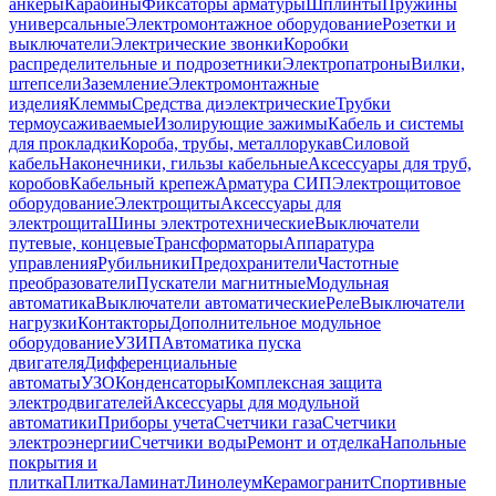
анкеры
Карабины
Фиксаторы арматуры
Шплинты
Пружины
универсальные
Электромонтажное оборудование
Розетки и
выключатели
Электрические звонки
Коробки
распределительные и подрозетники
Электропатроны
Вилки,
штепсели
Заземление
Электромонтажные
изделия
Клеммы
Средства диэлектрические
Трубки
термоусаживаемые
Изолирующие зажимы
Кабель и системы
для прокладки
Короба, трубы, металлорукав
Силовой
кабель
Наконечники, гильзы кабельные
Аксессуары для труб,
коробов
Кабельный крепеж
Арматура СИП
Электрощитовое
оборудование
Электрощиты
Аксессуары для
электрощита
Шины электротехнические
Выключатели
путевые, концевые
Трансформаторы
Аппаратура
управления
Рубильники
Предохранители
Частотные
преобразователи
Пускатели магнитные
Модульная
автоматика
Выключатели автоматические
Реле
Выключатели
нагрузки
Контакторы
Дополнительное модульное
оборудование
УЗИП
Автоматика пуска
двигателя
Дифференциальные
автоматы
УЗО
Конденсаторы
Комплексная защита
электродвигателей
Аксессуары для модульной
автоматики
Приборы учета
Счетчики газа
Счетчики
электроэнергии
Счетчики воды
Ремонт и отделка
Напольные
покрытия и
плитка
Плитка
Ламинат
Линолеум
Керамогранит
Спортивные