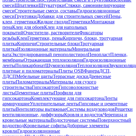
смеси
Шпатлевки
Штукатурки
Стяжки, самонивелирующие
смеси
Строительные смеси, составы
Гидроизоляционные
смеси
Грунтовки
Добавки для строительных смесей
Пены,
клеи, герметики
Жидкие гвозди
Герметики
Монтажная
пена
Клеи для обоев
Клеи для напольных
покрытий
Очистители, растворители
Фиксаторы
резьбы
Клеи
Герметики, пены
Кирпичи, блоки, тротуарная
плитка
Кирпичи
Строительные блоки
Тротуарная
плитка
Изоляционные материалы
Минеральная
вата
Экструдированный пенополистирол
Пенопласт
Пленки,
мембраны
Отражающая теплоизоляция
Гидроизоляционные
ленты
Поликарбонат
Шумоизоляция
Теплоизоляция
Звукоизоляц
плитные и пиломатериалы
Плиты OSB
Фанера
ДСП,
ЛДСП
Мебельные щиты
Террасные доски
Древесные
плиты
Пиломатериалы
Материалы для сухого
строительства
Гипсокартон
Гипсоволокнистые
листы
Цементные плиты
Профили для
гипсокартона
Комплектующие для гипсокартона
Ленты
армирующие
Уплотнительные ленты
Гипсовые и цементные
плиты
Вентиляторы вытяжные
Системы воздуховодов
Решетки
вентиляционные, диффузоры
Кровля и водосток
Черепица и
кровельные материалы
Водосточные системы
Поверхностный
водоотвод
Кровельные софиты
Доборные элементы
кровли
Гидроизоляционные