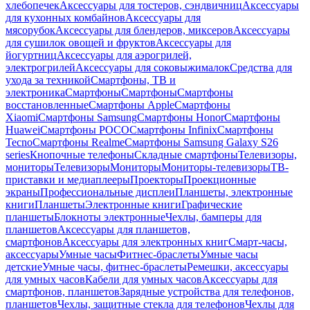
хлебопечек
Аксессуары для тостеров, сэндвичниц
Аксессуары
для кухонных комбайнов
Аксессуары для
мясорубок
Аксессуары для блендеров, миксеров
Аксессуары
для сушилок овощей и фруктов
Аксессуары для
йогуртниц
Аксессуары для аэрогрилей,
электрогрилей
Аксессуары для соковыжималок
Средства для
ухода за техникой
Смартфоны, ТВ и
электроника
Смартфоны
Смартфоны
Смартфоны
восстановленные
Смартфоны Apple
Смартфоны
Xiaomi
Смартфоны Samsung
Смартфоны Honor
Смартфоны
Huawei
Смартфоны POCO
Смартфоны Infinix
Смартфоны
Tecno
Смартфоны Realme
Смартфоны Samsung Galaxy S26
series
Кнопочные телефоны
Складные смартфоны
Телевизоры,
мониторы
Телевизоры
Мониторы
Мониторы-телевизоры
ТВ-
приставки и медиаплееры
Проекторы
Проекционные
экраны
Профессиональные дисплеи
Планшеты, электронные
книги
Планшеты
Электронные книги
Графические
планшеты
Блокноты электронные
Чехлы, бамперы для
планшетов
Аксессуары для планшетов,
смартфонов
Аксессуары для электронных книг
Смарт-часы,
аксессуары
Умные часы
Фитнес-браслеты
Умные часы
детские
Умные часы, фитнес-браслеты
Ремешки, аксессуары
для умных часов
Кабели для умных часов
Аксессуары для
смартфонов, планшетов
Зарядные устройства для телефонов,
планшетов
Чехлы, защитные стекла для телефонов
Чехлы для