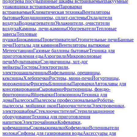
подогрева посуды
Винные шкафы встраиваемые
Вакуумные
упаковщики встраиваемые
Пароварки
встраиваемые
Климатическая техника
Вентиляторы
бытовые
Кондиционеры, сплит-системы
Охладители
воздуха
Водонагреватели
Увлажнители, очистители
воздуха
Камины, печи-камины
Обогреватели
Тепловые
завесы
Тепловые
пушки
Биокамины
Проветриватели
Отопительные печи
Банные
печи
Порталы для каминов
Вентиляторы вытяжные
Метеостанции
Газовые баллоны бытовые
Техника для
приготовления еды
Аэрогрили
Микроволновые
печи
Мультиварки
Сэндвичницы, хот-дог
мейкеры
Тостеры
Электрогрили,
электрошашлычницы
Вафельницы, орешницы,
кексницы
Хлебопечки
Ростеры, мини-печи
Йогуртницы,
мороженицы
Фризеры
Блинницы
Пароварки
Автоклавы для
консервирования
Сыроварни
Фритюрницы, фондю-
фритюрницы
Яйцеварки
Попкорницы
Техника для
дома
Пылесосы
Пылесосы профессиональные
Роботы-
пылесосы, мойщики окон
Пароочистители
Электровеники,
электрошвабры
Стеклоочистители
Стерилизационное
оборудование
Техника для приготовления
напитков
Электрочайники
Кофеварки,
кофемашины
Соковыжималки
Кофемолки
Вспениватели
молока
Сифоны для газирования воды
Аксессуары для