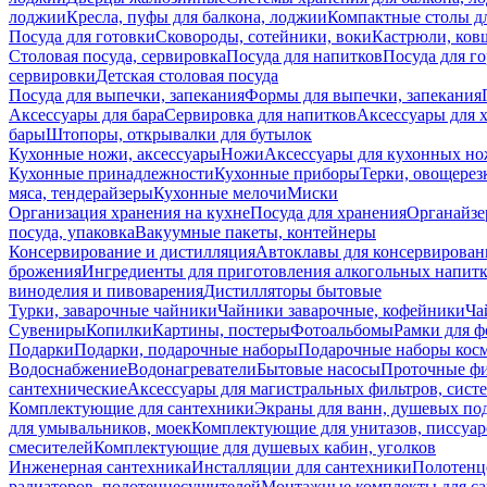
лоджии
Кресла, пуфы для балкона, лоджии
Компактные столы дл
Посуда для готовки
Сковороды, сотейники, воки
Кастрюли, ков
Столовая посуда, сервировка
Посуда для напитков
Посуда для г
сервировки
Детская столовая посуда
Посуда для выпечки, запекания
Формы для выпечки, запекания
Аксессуары для бара
Сервировка для напитков
Аксессуары для 
бары
Штопоры, открывалки для бутылок
Кухонные ножи, аксессуары
Ножи
Аксессуары для кухонных н
Кухонные принадлежности
Кухонные приборы
Терки, овощерез
мяса, тендерайзеры
Кухонные мелочи
Миски
Организация хранения на кухне
Посуда для хранения
Органайзе
посуда, упаковка
Вакуумные пакеты, контейнеры
Консервирование и дистилляция
Автоклавы для консервирован
брожения
Ингредиенты для приготовления алкогольных напит
виноделия и пивоварения
Дистилляторы бытовые
Турки, заварочные чайники
Чайники заварочные, кофейники
Ча
Сувениры
Копилки
Картины, постеры
Фотоальбомы
Рамки для ф
Подарки
Подарки, подарочные наборы
Подарочные наборы косм
Водоснабжение
Водонагреватели
Бытовые насосы
Проточные фи
сантехнические
Аксессуары для магистральных фильтров, сист
Комплектующие для сантехники
Экраны для ванн, душевых по
для умывальников, моек
Комплектующие для унитазов, писсуар
смесителей
Комплектующие для душевых кабин, уголков
Инженерная сантехника
Инсталляции для сантехники
Полотенц
радиаторов, полотенцесушителей
Монтажные комплекты для с