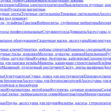
Трубки термоусаживаемые
Изолирующие зажимы
лектрощита
Шины электротехнические
Выключатели путевые, ко
атели
Пускатели магнитные
одные ленты
Точечные светильники
Трековые светильники
Аксесс
и под покраску
ли, тельферы
Такелаж
Виброплиты, глубинные вибраторы
Бензор
сосы профессиональные
Стружкоотсосы
Домкраты
Аксессуары д
аяльное оборудование
Сварочные маски, аксессуары
Комплектующ
ечные ключи
Отвертки, наборы отверток
Ножницы слесарные
Кле
учные пилы, ножовки
Молотки, кувалды, киянки
Напильники
Ру
убцы, круглогубцы
Кусачки, болторезы, кабелерезы
Специнструм
ы для нарезки резьбы
Маркеры, карандаши строительные
Клейма
и
Малярный, отделочный инструмент
Скотч, ленты малярные
Дисп
иты
Огнетушители
Сумки, пояса для инструментов
Производствен
я бензорезов
Аксессуары для бетоносмесителей
Аксессуары для 
отобуров и бензобуров
илки
Культиваторы, мотоблоки
Кусторезы, садовые ножницы
Садов
олы
Сеялки, разбрасыватели семян
Минитракторы
Миникультива
ные
Пруды, аксессуары для прудов
Фильтры, насосы, стерилизато