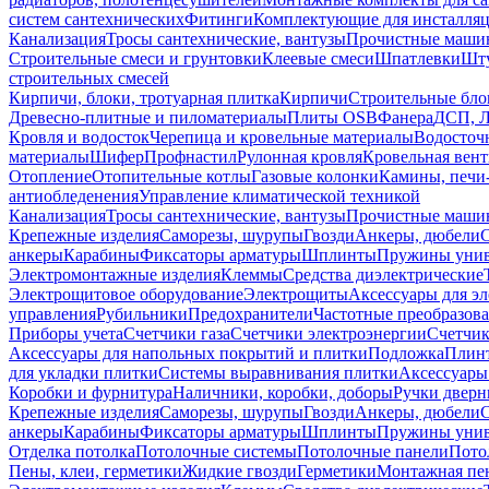
систем сантехнических
Фитинги
Комплектующие для инсталля
Канализация
Тросы сантехнические, вантузы
Прочистные маши
Строительные смеси и грунтовки
Клеевые смеси
Шпатлевки
Шту
строительных смесей
Кирпичи, блоки, тротуарная плитка
Кирпичи
Строительные бло
Древесно-плитные и пиломатериалы
Плиты OSB
Фанера
ДСП, 
Кровля и водосток
Черепица и кровельные материалы
Водосточ
материалы
Шифер
Профнастил
Рулонная кровля
Кровельная вен
Отопление
Отопительные котлы
Газовые колонки
Камины, печи
антиобледенения
Управление климатической техникой
Канализация
Тросы сантехнические, вантузы
Прочистные маши
Крепежные изделия
Саморезы, шурупы
Гвозди
Анкеры, дюбели
анкеры
Карабины
Фиксаторы арматуры
Шплинты
Пружины унив
Электромонтажные изделия
Клеммы
Средства диэлектрические
Электрощитовое оборудование
Электрощиты
Аксессуары для э
управления
Рубильники
Предохранители
Частотные преобразов
Приборы учета
Счетчики газа
Счетчики электроэнергии
Счетчи
Аксессуары для напольных покрытий и плитки
Подложка
Плинт
для укладки плитки
Системы выравнивания плитки
Аксессуары
Коробки и фурнитура
Наличники, коробки, доборы
Ручки дверн
Крепежные изделия
Саморезы, шурупы
Гвозди
Анкеры, дюбели
анкеры
Карабины
Фиксаторы арматуры
Шплинты
Пружины унив
Отделка потолка
Потолочные системы
Потолочные панели
Пото
Пены, клеи, герметики
Жидкие гвозди
Герметики
Монтажная пе