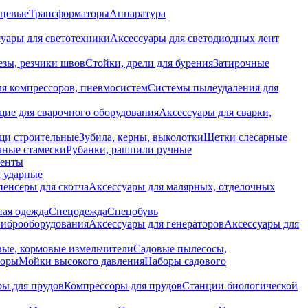
нцевые
Трансформаторы
Аппаратура
уары для светотехники
Аксессуары для светодиодных лент
езы, резчики швов
Стойки, дрели для бурения
Затирочные
ля компрессоров, пневмосистем
Системы пылеудаления для
ие для сварочного оборудования
Аксессуары для сварки,
щи строительные
Зубила, керны, выколотки
Щетки слесарные
чные стамески
Рубанки, рашпили ручные
енты
 ударные
енсеры для скотча
Аксессуары для малярных, отделочных
ная одежда
Спецодежда
Спецобувь
виброоборудования
Аксессуары для генераторов
Аксессуары для
ые, кормовые измельчители
Садовые пылесосы,
торы
Мойки высокого давления
Наборы садового
ры для прудов
Компрессоры для прудов
Станции биологической