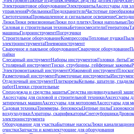
Электромонтажные изделия
Клеммы
Средства диэлектрические
Электрощитовое оборудование
Электрощиты
Аксессуары для э
управления
Рубильники
Предохранители
Частотные преобразов
Светотехника
Промышленное и сигнальное освещение
Светоди
Люки
Люки ревизионные
Люки под плитку
Люки напольные
Люк
Силовая и строительная техника
Бетоносмесители
Генераторы
Та
машины
Гидроинструмент
Погрузчики
Строительное оборудование
Компрессоры
Тепловые пушки
Пыле
электроинструмента
Пневмоинструмент
Сварочное и паяльное оборудование
Сварочное оборудование
П
пайки
Слесарный инструмент
Наборы инструментов
Головки, биты
Га
Столярный инструмент
Тиски, струбцины, гейферные зажимы
Р
Электромонтажный инструмент
Обжимной инструмент
Плоског
Разметочный инструмент
Разметочные инструменты
Инструмент
Отделочный инструмент
Плиткорезы
Кельмы, шпатели, гладилк
работ
Пленки строительные
Спецодежда и средства защиты
Средства индивидуальной защ
Аксессуары для силовой и строительной техники
Аксессуары дл
затирочных машин
Аксессуары для мотопомп
Аксессуары для м
Садовая техника
Триммеры, бензокосы
Цепные пилы
Газонокос
воздуходувки
Аэраторы, скарификаторы
Снегоуборщики
Дровок
электроинструмента
Оборудование для участка
Бытовые насосы
Люки канализацион
очистки
Запчасти и комплектующие для оборудования