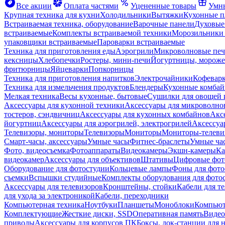
Все акции
Оплата частями
Уцененные товары
Умны
Крупная техника для кухни
Холодильники
Вытяжки
Кухонные 
Встраиваемая техника, оборудование
Варочные панели
Духовые
встраиваемые
Комплекты встраиваемой техники
Морозильники 
упаковщики встраиваемые
Пароварки встраиваемые
Техника для приготовления еды
Аэрогрили
Микроволновые пе
кексницы
Хлебопечки
Ростеры, мини-печи
Йогуртницы, морож
фритюрницы
Яйцеварки
Попкорницы
Техника для приготовления напитков
Электрочайники
Кофевар
Техника для измельчения продуктов
Блендеры
Кухонные комбай
Мелкая техника
Весы кухонные, бытовые
Сушилки для овощей 
Аксессуары для кухонной техники
Аксессуары для микроволно
тостеров, сэндвичниц
Аксессуары для кухонных комбайнов
Акс
йогуртниц
Аксессуары для аэрогрилей, электрогрилей
Аксессуа
Телевизоры, мониторы
Телевизоры
Мониторы
Мониторы-телеви
Смарт-часы, аксессуары
Умные часы
Фитнес-браслеты
Умные ча
Фото, видеосъемка
Фотоаппараты
Видеокамеры
Экшн-камеры
Ка
видеокамер
Аксессуары для объективов
Штативы
Цифровые фот
Оборудование для фотостудии
Кольцевые лампы
Фоны для фото
съемки
Вспышки студийные
Комплекты оборудования для фото
Аксессуары для телевизоров
Кронштейны, стойки
Кабели для т
для ухода за электроникой
Кабели, переходники
Компьютерная техника
Ноутбуки
Планшеты
Моноблоки
Компью
Комплектующие
Жесткие диски, SSD
Оперативная память
Видео
приводы
Аксессуары для корпусов ПК
Боксы, док-станции для 