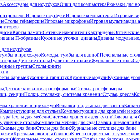
ов
Аксессуары для ноутбуков
Очки для компьютера
Рюкзаки для но
контроллеры
Игровые ноутбуки
Игровые компьютеры
Игровые ви
ие
Столы геймерские
Игровые микрофоны
Игровая мультимедиа 
ониторов
диски
Карты памяти
Сетевые накопители
Картридеры
Оптические
иваны П-образные
Кухонные уголки, диваны
Диваны модульные
 для ноутбуков
тумбы в прихожую
Комоды, тумбы для ванной
Пеленальные стол
ьютерные
Детские столы
Туалетные столики
Журнальные столы
Са
денные группы
Столы-книги
ухни
уреты барные
Кухонный гарнитур
Кухонные модули
Кухонные угол
ры
Детские кроватки-трансформеры
Столы-трансформеры
ки, секции
Полки, стеллажи, системы хранения
Стулья, кресла
Ко
емы хранения в прихожую
Вешалки, подставки для зонтов
Банкет
Комплектующие для стульев
Комплектующие для кроватей и кро
итура
Чехлы для мебели
Системы хранения для кухни
Товары для 
, уличные столы
Комплекты мебели для сада
Гамаки, шезлонги
Ка
Скамьи для бани
Столы для бани
Журнальные столики для бани
лоджии
Кресла-мешки для балкона
Кресла подвесные, стулья садо
оджии
Журнальные столы, столы-книги
Тумбы для балкона, лодж