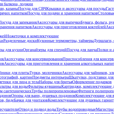
я балкона, лоджии
ши, казаны
Посуда для СВЧ
Крышки и аксессуары для посуды
Гаст
орячих напитков
Посуда для подачи и хранения напитков
Столовы
Посуда для запекания
Аксессуары для выпечки
Бумага, фольга, р
хранения напитков
Аксессуары для приготовления коктейлей
Аксе
ожей
Ножеточки и комплектующие
ки
Разделочные доски
Кухонные термометры, таймеры
Дуршлаги, 
ры для кухни
Органайзеры для специй
Посуда для ланча
Полки и 
ия
Аксессуары для консервирования
Приспособления для консер
ков
Аксессуары для приготовления и хранения алкогольных напи
йники для плиты
Турки, молочники
Аксессуары для чайников, э
отографий, картин
Предметы интерьера
Шкатулки, подставки дл
етики для лица и тела
Наборы для бритья
Оформление подарков
льтры для воды
Фильтры-кувшины
Картриджи, комплектующие д
ем сантехнических
Трубы полипропиленовые
Фитинги полипроп
ддонов
Опоры для ванн, душевых поддонов
Комплектующие для 
ов, биде
Бачки для унитазов
Комплектующие для душевых гарнит
есушители
Отвод и подвод воды
Трубы водопроводные
Магистрал
антехники
Регулирующая арматура
Системы защиты от протечек
Л