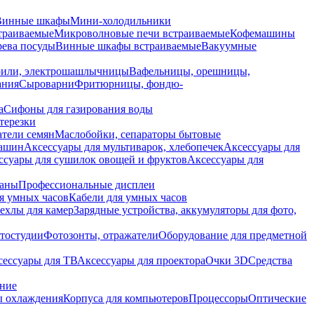
Винные шкафы
Мини-холодильники
траиваемые
Микроволновые печи встраиваемые
Кофемашины
ева посуды
Винные шкафы встраиваемые
Вакуумные
рили, электрошашлычницы
Вафельницы, орешницы,
ания
Сыроварни
Фритюрницы, фондю-
а
Сифоны для газирования воды
терезки
тели семян
Маслобойки, сепараторы бытовые
машин
Аксессуары для мультиварок, хлебопечек
Аксессуары для
ссуары для сушилок овощей и фруктов
Аксессуары для
раны
Профессиональные дисплеи
я умных часов
Кабели для умных часов
ехлы для камер
Зарядные устройства, аккумуляторы для фото,
тостудии
Фотозонты, отражатели
Оборудование для предметной
сессуары для ТВ
Аксессуары для проектора
Очки 3D
Средства
ание
 охлаждения
Корпуса для компьютеров
Процессоры
Оптические