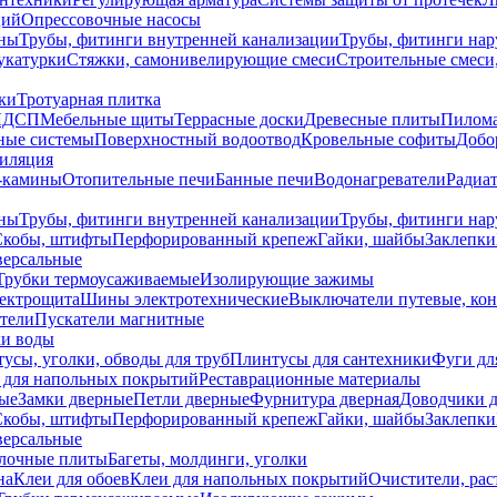
ций
Опрессовочные насосы
ны
Трубы, фитинги внутренней канализации
Трубы, фитинги на
катурки
Стяжки, самонивелирующие смеси
Строительные смеси,
ки
Тротуарная плитка
ЛДСП
Мебельные щиты
Террасные доски
Древесные плиты
Пилом
ные системы
Поверхностный водоотвод
Кровельные софиты
Добо
тиляция
-камины
Отопительные печи
Банные печи
Водонагреватели
Радиат
ны
Трубы, фитинги внутренней канализации
Трубы, фитинги на
Скобы, штифты
Перфорированный крепеж
Гайки, шайбы
Заклепки
ерсальные
Трубки термоусаживаемые
Изолирующие зажимы
лектрощита
Шины электротехнические
Выключатели путевые, ко
атели
Пускатели магнитные
ки воды
усы, уголки, обводы для труб
Плинтусы для сантехники
Фуги дл
 для напольных покрытий
Реставрационные материалы
ые
Замки дверные
Петли дверные
Фурнитура дверная
Доводчики 
Скобы, штифты
Перфорированный крепеж
Гайки, шайбы
Заклепки
ерсальные
лочные плиты
Багеты, молдинги, уголки
на
Клеи для обоев
Клеи для напольных покрытий
Очистители, рас