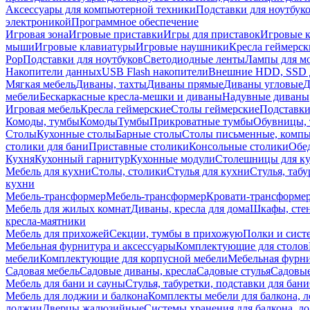
Аксессуары для компьютерной техники
Подставки для ноутбук
электроникой
Программное обеспечение
Игровая зона
Игровые приставки
Игры для приставок
Игровые 
мыши
Игровые клавиатуры
Игровые наушники
Кресла геймерск
Pop
Подставки для ноутбуков
Светодиодные ленты
Лампы для м
Накопители данных
USB Flash накопители
Внешние HDD, SSD 
Мягкая мебель
Диваны, тахты
Диваны прямые
Диваны угловые
Д
мебели
Бескаркасные кресла-мешки и диваны
Надувные диваны
Игровая мебель
Кресла геймерские
Столы геймерские
Подставки
Комоды, тумбы
Комоды
Тумбы
Прикроватные тумбы
Обувницы, 
Столы
Кухонные столы
Барные столы
Столы письменные, комп
столики для бани
Приставные столики
Консольные столики
Обе
Кухня
Кухонный гарнитур
Кухонные модули
Столешницы для к
Мебель для кухни
Столы, столики
Стулья для кухни
Стулья, таб
кухни
Мебель-трансформер
Мебель-трансформер
Кровати-трансформе
Мебель для жилых комнат
Диваны, кресла для дома
Шкафы, стен
кресла-маятники
Мебель для прихожей
Секции, тумбы в прихожую
Полки и сист
Мебельная фурнитура и аксессуары
Комплектующие для столов
мебели
Комплектующие для корпусной мебели
Мебельная фурн
Садовая мебель
Садовые диваны, кресла
Садовые стулья
Садовые
Мебель для бани и сауны
Стулья, табуретки, подставки для бани
Мебель для лоджии и балкона
Комплекты мебели для балкона, 
лоджии
Дверцы жалюзийные
Системы хранения для балкона, л