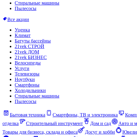
Стиральные машины
Пылесосы
Все акции
Уценка
Климат
Батуты бассейны
21vek СТРОЙ
21vek ДОМ
21vek БИЗНЕС
Велосипеды
Услуги
Телевизоры
Ноутбуки
Смартфоны
Холодильники
Стиральные машины
Пылесосы
Бытовая техника
Смартфоны, ТВ и электроника
Комп
отделка
Строительный инструмент
Дом и сад
Авто и 
Товары для бизнеса, склада и офиса
Досуг и хобби
Ювели