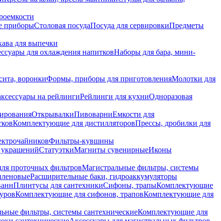
роемкости
е приборы
Столовая посуда
Посуда для сервировки
Предметы
укава для выпечки
ссуары для охлаждения напитков
Наборы для бара, мини-
сита, воронки
Формы, приборы для приготовления
Молотки для
аксессуары на рейлинги
Рейлинги для кухни
Одноразовая
вирования
Открывалки
Пивоварни
Емкости для
тков
Комплектующие для дистилляторов
Прессы, дробилки для
лектрочайников
Фильтры-кувшины
я украшений
Статуэтки
Магниты сувенирные
Иконы
ля проточных фильтров
Магистральные фильтры, системы
иленовые
Расширительные баки, гидроаккумуляторы
ванн
Плинтусы для сантехники
Сифоны, трапы
Комплектующие
уров
Комплектующие для сифонов, трапов
Комплектующие для
ьные фильтры, системы сантехнические
Комплектующие для
юки сантехнические
Аксессуары для магистральных фильтров,