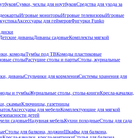
утбуков
Сумки, чехлы для ноутбуков
Средства для ухода за
деокарты
Игровые мониторы
Игровые телевизоры
Игровые
акустика
Аксессуары для геймеров
Фигурки Funko
 диски
Детские диваны
Диваны садовые
Комплекты мягкой
ики, комоды
Тумбы под ТВ
Комоды пластиковые
довые столы
Растущие столы и парты
Столы, журнальные
ки, диваны
Стульчики для кормления
Системы хранения для
моды и тумбы
Журнальные столы, столы-книги
Кресла-качалки,
ки, скамьи
Ключницы, газетницы
ваток
Аксессуары для мебели
Комплектующие для мягкой
безопасности детей
чели садовые
Надувная мебель
Кухни походные
Столы для сада
вые
Столы для балкона, лоджии
Шкафы для балкона,
ии
Кресла-качалки, кресла-маятники
Стулья для балкона,