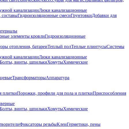
ружной канализации
Люки канализационные
 составы
Гидроизоляционные смеси
Грунтовки
Добавки для
атериалы
рные элементы кровли
Гидроизоляционные
оры отопления, батареи
Теплый пол
Теплые плинтусы
Системы
ружной канализации
Люки канализационные
Болты, винты, шпильки
Хомуты
Химические
нцевые
Трансформаторы
Аппаратура
я плитки
Порожки, профили для пола и плитки
Приспособления
дверные
Болты, винты, шпильки
Хомуты
Химические
творители
Фиксаторы резьбы
Клеи
Герметики, пены