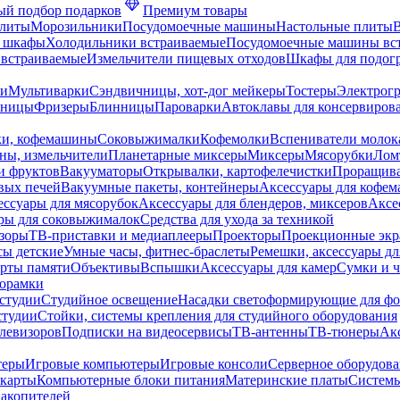
й подбор подарков
Премиум товары
плиты
Морозильники
Посудомоечные машины
Настольные плиты
 шкафы
Холодильники встраиваемые
Посудомоечные машины вс
встраиваемые
Измельчители пищевых отходов
Шкафы для подогр
чи
Мультиварки
Сэндвичницы, хот-дог мейкеры
Тостеры
Электрог
еницы
Фризеры
Блинницы
Пароварки
Автоклавы для консервиров
ки, кофемашины
Соковыжималки
Кофемолки
Вспениватели молок
ны, измельчители
Планетарные миксеры
Миксеры
Мясорубки
Лом
и фруктов
Вакууматоры
Открывалки, картофелечистки
Проращива
вых печей
Вакуумные пакеты, контейнеры
Аксессуары для кофе
ессуары для мясорубок
Аксессуары для блендеров, миксеров
Аксе
ры для соковыжималок
Средства для ухода за техникой
зоры
ТВ-приставки и медиаплееры
Проекторы
Проекционные эк
сы детские
Умные часы, фитнес-браслеты
Ремешки, аксессуары дл
рты памяти
Объективы
Вспышки
Аксессуары для камер
Сумки и ч
орамки
студии
Студийное освещение
Насадки светоформирующие для фо
студии
Стойки, системы крепления для студийного оборудования
елевизоров
Подписки на видеосервисы
ТВ-антенны
ТВ-тюнеры
Ак
теры
Игровые компьютеры
Игровые консоли
Серверное оборудов
карты
Компьютерные блоки питания
Материнские платы
Системы
накопителей