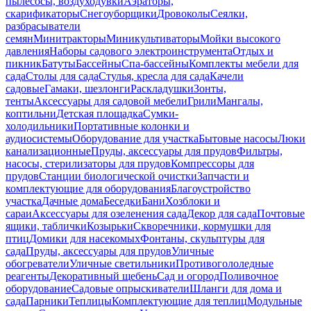
пылесосы, воздуходувки
Аэраторы,
скарификаторы
Снегоуборщики
Дровоколы
Сеялки,
разбрасыватели
семян
Минитракторы
Миникультиваторы
Мойки высокого
давления
Наборы садового электроинструмента
Отдых и
пикник
Батуты
Бассейны
Спа-бассейны
Комплекты мебели для
сада
Столы для сада
Стулья, кресла для сада
Качели
садовые
Гамаки, шезлонги
Раскладушки
Зонты,
тенты
Аксессуары для садовой мебели
Грили
Мангалы,
коптильни
Детская площадка
Сумки-
холодильники
Портативные колонки и
аудиосистемы
Оборудование для участка
Бытовые насосы
Люки
канализационные
Пруды, аксессуары для прудов
Фильтры,
насосы, стерилизаторы для прудов
Компрессоры для
прудов
Станции биологической очистки
Запчасти и
комплектующие для оборудования
Благоустройство
участка
Дачные дома
Беседки
Бани
Хозблоки и
сараи
Аксессуары для озеленения сада
Декор для сада
Почтовые
ящики, таблички
Козырьки
Скворечники, кормушки для
птиц
Домики для насекомых
Фонтаны, скульптуры для
сада
Пруды, аксессуары для прудов
Уличные
обогреватели
Уличные светильники
Противогололедные
реагенты
Декоративный щебень
Сад и огород
Поливочное
оборудование
Садовые опрыскиватели
Шланги для дома и
сада
Парники
Теплицы
Комплектующие для теплиц
Модульные