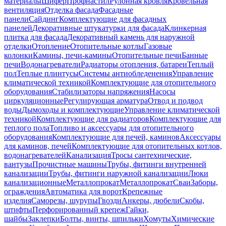
материалы
Шифер
Профнастил
Рулонная кровля
Кровельная
вентиляция
Отделка фасада
Фасадные
панели
Сайдинг
Комплектующие для фасадных
панелей
Декоративные штукатурки для фасада
Клинкерная
плитка для фасада
Декоративный камень для наружной
отделки
Отопление
Отопительные котлы
Газовые
колонки
Камины, печи-камины
Отопительные печи
Банные
печи
Водонагреватели
Радиаторы отопления, батареи
Теплый
пол
Теплые плинтусы
Системы антиобледенения
Управление
климатической техникой
Комплектующие для отопительного
оборудования
Стабилизаторы напряжения
Насосы
циркуляционные
Регулирующая арматура
Отвод и подвод
воды
Дымоходы и комплектующие
Управление климатической
техникой
Комплектующие для радиаторов
Комплектующие для
теплого пола
Топливо и аксессуары для отопительного
оборудования
Комплектующие для печей, каминов
Аксессуары
для каминов, печей
Комплектующие для отопительных котлов,
водонагревателей
Канализация
Тросы сантехнические,
вантузы
Прочистные машины
Трубы, фитинги внутренней
канализации
Трубы, фитинги наружной канализации
Люки
канализационные
Металлопрокат
Металлопрокат
Сваи
Заборы,
ограждения
Автоматика для ворот
Крепежные
изделия
Саморезы, шурупы
Гвозди
Анкеры, дюбели
Скобы,
штифты
Перфорированный крепеж
Гайки,
шайбы
Заклепки
Болты, винты, шпильки
Хомуты
Химические