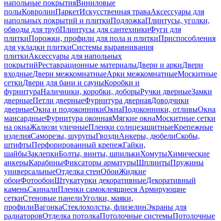
напольные покрытия
Виниловые
полы
Ковролин
Паркет
Искусственная трава
Аксессуары для
напольных покрытий и плитки
Подложка
Плинтусы, уголки,
обводы для труб
Плинтусы для сантехники
Фуги для
плитки
Порожки, профили для пола и плитки
Приспособления
для укладки плитки
Системы выравнивания
плитки
Аксессуары для напольных
покрытий
Реставрационные материалы
Двери и арки
Двери
входные
Двери межкомнатные
Арки межкомнатные
Москитные
сетки
Двери для бани и сауны
Коробки и
фурнитура
Наличники, коробки, доборы
Ручки дверные
Замки
дверные
Петли дверные
Фурнитура дверная
Доводчики
дверные
Окна и подоконники
Окна
Подоконники, отливы
Окна
мансардные
Фурнитура оконная
Мягкие окна
Москитные сетки
на окна
Жалюзи уличные
Пленки солнцезащитные
Крепежные
изделия
Саморезы, шурупы
Гвозди
Анкеры, дюбели
Скобы,
штифты
Перфорированный крепеж
Гайки,
шайбы
Заклепки
Болты, винты, шпильки
Хомуты
Химические
анкеры
Карабины
Фиксаторы арматуры
Шплинты
Пружины
универсальные
Отделка стен
Обои
Жидкие
обои
Фотообои
Штукатурки декоративные
Декоративный
камень
Скинали
Пленки самоклеящиеся
Армирующие
сетки
Стеновые панели
Уголки, маяки,
профили
Вагонка
Стеклохолсты, флизелин
Экраны для
радиаторов
Отделка потолка
Потолочные системы
Потолочные