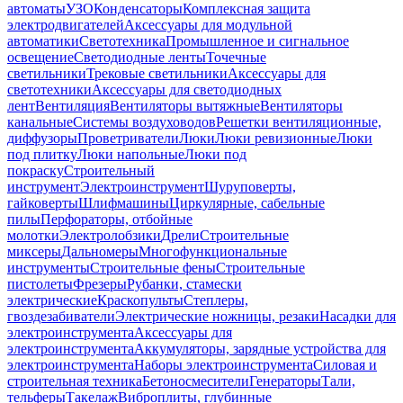
автоматы
УЗО
Конденсаторы
Комплексная защита
электродвигателей
Аксессуары для модульной
автоматики
Светотехника
Промышленное и сигнальное
освещение
Светодиодные ленты
Точечные
светильники
Трековые светильники
Аксессуары для
светотехники
Аксессуары для светодиодных
лент
Вентиляция
Вентиляторы вытяжные
Вентиляторы
канальные
Системы воздуховодов
Решетки вентиляционные,
диффузоры
Проветриватели
Люки
Люки ревизионные
Люки
под плитку
Люки напольные
Люки под
покраску
Строительный
инструмент
Электроинструмент
Шуруповерты,
гайковерты
Шлифмашины
Циркулярные, сабельные
пилы
Перфораторы, отбойные
молотки
Электролобзики
Дрели
Строительные
миксеры
Дальномеры
Многофункциональные
инструменты
Строительные фены
Строительные
пистолеты
Фрезеры
Рубанки, стамески
электрические
Краскопульты
Степлеры,
гвоздезабиватели
Электрические ножницы, резаки
Насадки для
электроинструмента
Аксессуары для
электроинструмента
Аккумуляторы, зарядные устройства для
электроинструмента
Наборы электроинструмента
Силовая и
строительная техника
Бетоносмесители
Генераторы
Тали,
тельферы
Такелаж
Виброплиты, глубинные