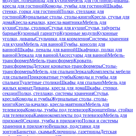
модули
Столешницы для кухни
Мебель для гостиной
Диваны,
кресла для гостиной
Комоды, тумбы для гостиной
Шкафы,
стенки, горки для гостиной
Полки, стеллажи для
гостиной
Журнальные столы, столы-книги
Кресла, стулья для
дома
Кресла-качалки, кресла-маятники
Мебель для
кухни
Столы, столики
Стулья для кухни
Стулья, табуреты
барные
Кухонный гарнитур
Кухонные модули
Кухонные
уголки, диваны
Стульчики для кормления
Системы хранения
для кухни
Мебель для ванной
Тумбы, консоли для
ванной
Шкафы, пеналы для ванной
Шкафчики, полки для
ванной
Зеркала для ванной
Аксессуары для ванной
Мебель-
трансформер
Мебель-трансформер
Кровати-
трансформеры
Детские кроватки-трансформеры
Столы-
трансформеры
Мебель для спальни
Зеркала
Комплекты мебели
для спальни
Прикроватные тумбы
Комоды и тумбы для
спальни
Туалетные столики
Шкафы для спальни
Мебель для
жилых комнат
Диваны, кресла для дома
Шкафы, стенки,
секции
Полки, стеллажи, системы хранения
Стулья,
кресла
Комоды и тумбы
Журнальные столы, столы-
книги
Кресла-качалки, кресла-маятники
Мебель для
телевизора
Комоды, тумбы под телевизор
Кронштейны, стойки
для телевизора
Каминокомплекты под телевизор
Мебель для
прихожей
Секции, тумбы в прихожую
Полки и системы
хранения в прихожую
Вешалки, подставки для
зонтов
Банкетки, скамьи
Ключницы, газетницы
Детская