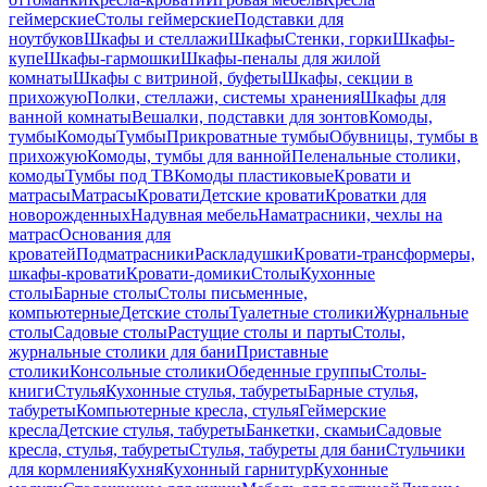
геймерские
Столы геймерские
Подставки для
ноутбуков
Шкафы и стеллажи
Шкафы
Стенки, горки
Шкафы-
купе
Шкафы-гармошки
Шкафы-пеналы для жилой
комнаты
Шкафы с витриной, буфеты
Шкафы, секции в
прихожую
Полки, стеллажи, системы хранения
Шкафы для
ванной комнаты
Вешалки, подставки для зонтов
Комоды,
тумбы
Комоды
Тумбы
Прикроватные тумбы
Обувницы, тумбы в
прихожую
Комоды, тумбы для ванной
Пеленальные столики,
комоды
Тумбы под ТВ
Комоды пластиковые
Кровати и
матрасы
Матрасы
Кровати
Детские кровати
Кроватки для
новорожденных
Надувная мебель
Наматрасники, чехлы на
матрас
Основания для
кроватей
Подматрасники
Раскладушки
Кровати-трансформеры,
шкафы-кровати
Кровати-домики
Столы
Кухонные
столы
Барные столы
Столы письменные,
компьютерные
Детские столы
Туалетные столики
Журнальные
столы
Садовые столы
Растущие столы и парты
Столы,
журнальные столики для бани
Приставные
столики
Консольные столики
Обеденные группы
Столы-
книги
Стулья
Кухонные стулья, табуреты
Барные стулья,
табуреты
Компьютерные кресла, стулья
Геймерские
кресла
Детские стулья, табуреты
Банкетки, скамьи
Садовые
кресла, стулья, табуреты
Стулья, табуреты для бани
Стульчики
для кормления
Кухня
Кухонный гарнитур
Кухонные