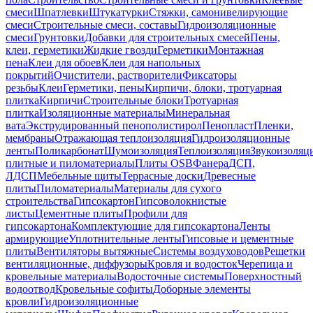
смеси
Шпатлевки
Штукатурки
Стяжки, самонивелирующие
смеси
Строительные смеси, составы
Гидроизоляционные
смеси
Грунтовки
Добавки для строительных смесей
Пены,
клеи, герметики
Жидкие гвозди
Герметики
Монтажная
пена
Клеи для обоев
Клеи для напольных
покрытий
Очистители, растворители
Фиксаторы
резьбы
Клеи
Герметики, пены
Кирпичи, блоки, тротуарная
плитка
Кирпичи
Строительные блоки
Тротуарная
плитка
Изоляционные материалы
Минеральная
вата
Экструдированный пенополистирол
Пенопласт
Пленки,
мембраны
Отражающая теплоизоляция
Гидроизоляционные
ленты
Поликарбонат
Шумоизоляция
Теплоизоляция
Звукоизоляц
плитные и пиломатериалы
Плиты OSB
Фанера
ДСП,
ЛДСП
Мебельные щиты
Террасные доски
Древесные
плиты
Пиломатериалы
Материалы для сухого
строительства
Гипсокартон
Гипсоволокнистые
листы
Цементные плиты
Профили для
гипсокартона
Комплектующие для гипсокартона
Ленты
армирующие
Уплотнительные ленты
Гипсовые и цементные
плиты
Вентиляторы вытяжные
Системы воздуховодов
Решетки
вентиляционные, диффузоры
Кровля и водосток
Черепица и
кровельные материалы
Водосточные системы
Поверхностный
водоотвод
Кровельные софиты
Доборные элементы
кровли
Гидроизоляционные