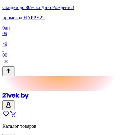
Скидки до 80% ко Дню Рождения!
промокод HAPPY22
0
дн
09
:
49
:
00
Каталог товаров