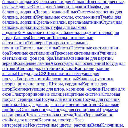
балкона, лоджии
Кресла-мешки для балкона
Кресла подвесные,
стулья садовые
Столы для балкона, лоджии
Шкафы для
балкона, лоджии
Дверцы жалюзийные
Системы хранения для
балкона, лоджии
Журнальные столы, столы-книги
Тумбы для
балкона, лоджии
Кресла-качалки, кресла-маятники
Стулья для
балкона, лоджии
Кресла, пуфы для балкона,
лоджии
Компактные столы для балкона, лоджии
Товары для
дома, бакалея
Освещение
Люстры, потолочные
светильники
Торшеры
Прикроватные лампы,
ночники
Настольные лампы
Споты
Настенные светильники,
бра
Точечные светильники
Трековые светильники
Уличные
светильники, фонари, бра
Лампы
Освещение для картин,
зеркал
Кольцевые лампы
Аксессуары для освещения
Посуда для
готовки
Сковороды, сотейники, воки
Кастрюли, ковши,
казаны
Посуда для СВЧ
Крышки и аксессуары для
посуды
Гастроемкости
Жалюзи, шторы
Жалюзи, рулонные
шторы, римские шторы
Шторы, гардины
Карнизы для
штор
Комплектующие для штор, карнизов, жалюзи
Пленки для
окон
Электроприводные солнцезащитные системы
Столовая
посуда, сервировка
Посуда для напитков
Посуда для горячих
напитков
Посуда для подачи и хранения напитков
Столовые
приборы
Столовая посуда
Посуда для сервировки
Предметы
сервировки
Детская столовая посуда
Декор
Зеркала
Кашпо,
стойки для цветов
Картины, постеры
Часы
интерьерные
Искусственные цветы, растения
Вазы
Ключницы,