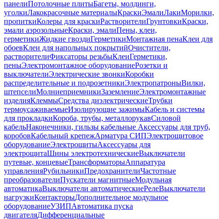
панели
Потолочные плиты
Багеты, молдинги,
уголки
Лакокрасочные материалы
Краски
Эмали
Лаки
Морилки,
пропитки
Колеры для краски
Растворители
Грунтовки
Краски,
эмали аэрозольные
Краски, эмали
Пены, клеи,
герметики
Жидкие гвозди
Герметики
Монтажная пена
Клеи для
обоев
Клеи для напольных покрытий
Очистители,
растворители
Фиксаторы резьбы
Клеи
Герметики,
пены
Электромонтажное оборудование
Розетки и
выключатели
Электрические звонки
Коробки
распределительные и подрозетники
Электропатроны
Вилки,
штепсели
Молниеприемники
Заземление
Электромонтажные
изделия
Клеммы
Средства диэлектрические
Трубки
термоусаживаемые
Изолирующие зажимы
Кабель и системы
для прокладки
Короба, трубы, металлорукав
Силовой
кабель
Наконечники, гильзы кабельные
Аксессуары для труб,
коробов
Кабельный крепеж
Арматура СИП
Электрощитовое
оборудование
Электрощиты
Аксессуары для
электрощита
Шины электротехнические
Выключатели
путевые, концевые
Трансформаторы
Аппаратура
управления
Рубильники
Предохранители
Частотные
преобразователи
Пускатели магнитные
Модульная
автоматика
Выключатели автоматические
Реле
Выключатели
нагрузки
Контакторы
Дополнительное модульное
оборудование
УЗИП
Автоматика пуска
двигателя
Дифференциальные