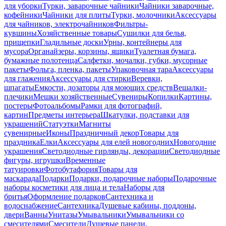
для уборки
Турки, заварочные чайники
Чайники заварочные,
кофейники
Чайники для плиты
Турки, молочники
Аксессуары
для чайников, электрочайников
Фильтры-
кувшины
Хозяйственные товары
Сушилки для белья,
прищепки
Гладильные доски
Урны, контейнеры для
мусора
Органайзеры, корзины, ящики
Туалетная бумага,
бумажные полотенца
Салфетки, мочалки, губки, мусорные
пакеты
Фольга, пленка, пакеты
Упаковочная тара
Аксессуары
для глажения
Аксессуары для стирки
Веревки,
шпагаты
Емкости, дозаторы для моющих средств
Вешалки-
плечики
Мешки хозяйственные
Сувениры
Копилки
Картины,
постеры
Фотоальбомы
Рамки для фотографий,
картин
Предметы интерьера
Шкатулки, подставки для
украшений
Статуэтки
Магниты
сувенирные
Иконы
Праздничный декор
Товары для
праздника
Елки
Аксессуары для елей новогодних
Новогодние
украшения
Светодиодные гирлянды, декорации
Светодиодные
фигуры, игрушки
Временные
татуировки
Фотобутафория
Товары для
маскарада
Подарки
Подарки, подарочные наборы
Подарочные
наборы косметики для лица и тела
Наборы для
бритья
Оформление подарков
Сантехника и
водоснабжение
Сантехника
Душевые кабины, поддоны,
двери
Ванны
Унитазы
Умывальники
Умывальники со
смесителями
Смесители
Душевые панели,