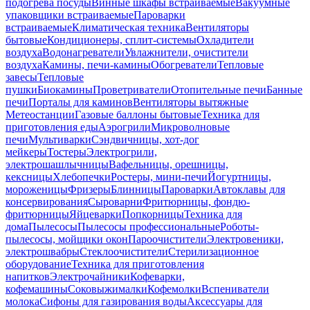
подогрева посуды
Винные шкафы встраиваемые
Вакуумные
упаковщики встраиваемые
Пароварки
встраиваемые
Климатическая техника
Вентиляторы
бытовые
Кондиционеры, сплит-системы
Охладители
воздуха
Водонагреватели
Увлажнители, очистители
воздуха
Камины, печи-камины
Обогреватели
Тепловые
завесы
Тепловые
пушки
Биокамины
Проветриватели
Отопительные печи
Банные
печи
Порталы для каминов
Вентиляторы вытяжные
Метеостанции
Газовые баллоны бытовые
Техника для
приготовления еды
Аэрогрили
Микроволновые
печи
Мультиварки
Сэндвичницы, хот-дог
мейкеры
Тостеры
Электрогрили,
электрошашлычницы
Вафельницы, орешницы,
кексницы
Хлебопечки
Ростеры, мини-печи
Йогуртницы,
мороженицы
Фризеры
Блинницы
Пароварки
Автоклавы для
консервирования
Сыроварни
Фритюрницы, фондю-
фритюрницы
Яйцеварки
Попкорницы
Техника для
дома
Пылесосы
Пылесосы профессиональные
Роботы-
пылесосы, мойщики окон
Пароочистители
Электровеники,
электрошвабры
Стеклоочистители
Стерилизационное
оборудование
Техника для приготовления
напитков
Электрочайники
Кофеварки,
кофемашины
Соковыжималки
Кофемолки
Вспениватели
молока
Сифоны для газирования воды
Аксессуары для