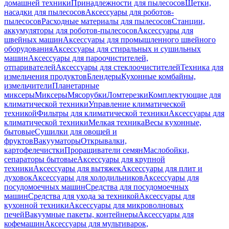
домашней техники
Принадлежности для пылесосов
Щетки,
насадки для пылесосов
Аксессуары для роботов-
пылесосов
Расходные материалы для пылесосов
Станции,
аккумуляторы для роботов-пылесосов
Аксессуары для
швейных машин
Аксессуары для промышленного швейного
оборудования
Аксессуары для стиральных и сушильных
машин
Аксессуары для пароочистителей,
отпаривателей
Аксессуары для стеклоочистителей
Техника для
измельчения продуктов
Блендеры
Кухонные комбайны,
измельчители
Планетарные
миксеры
Миксеры
Мясорубки
Ломтерезки
Комплектующие для
климатической техники
Управление климатической
техникой
Фильтры для климатической техники
Аксессуары для
климатической техники
Мелкая техника
Весы кухонные,
бытовые
Сушилки для овощей и
фруктов
Вакууматоры
Открывалки,
картофелечистки
Проращиватели семян
Маслобойки,
сепараторы бытовые
Аксессуары для крупной
техники
Аксессуары для вытяжек
Аксессуары для плит и
духовок
Аксессуары для холодильников
Аксессуары для
посудомоечных машин
Средства для посудомоечных
машин
Средства для ухода за техникой
Аксессуары для
кухонной техники
Аксессуары для микроволновых
печей
Вакуумные пакеты, контейнеры
Аксессуары для
кофемашин
Аксессуары для мультиварок,