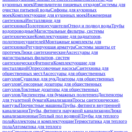
кухонных моек
Измельчители пищевых отходов
Системы для
очистки питьевой воды
Сифоны для кухонных
моек
Комплектующие для кухонных моек
Инженерная
сантехника
Инсталляции для
сантехники
Полотенцесушители
Отвод и подвод воды
Трубы
водопроводные
Магистральные фильтры, системы
сантехнические
Комплектующие для радиаторов,
полотенцесушителей
Монтажные комплекты для
сантехники
Регулирующая арматура
Системы защиты от
протечек
Люки сантехнические
Аксессуары для
магистральных фильтров, систем
сантехнических
Фитинги
Комплектующие для
инсталляций
Опрессовочные насосы
Сантехника для
общественных мест
Аксессуары для общественных
санузлов
Сушилки для рук
Дозаторы для общественных
санузлов
Сенсорные дозаторы для общественных
санузлов
Локтевые дозаторы для общественных
санузлов
Диспенсеры для бумажных полотенец
Диспенсеры
для туалетной бумаги
Канализация
Тросы сантехнические,
вантузы
Прочистные машины
Трубы, фитинги внутренней
канализации
Трубы, фитинги наружной канализации
Люки
канализационные
Теплый пол водяной
Трубы для теплого
пола
Коллекторы и комплектующие
Термостатика для теплого
пола
Автоматика для теплого
пола
Строительство
Строительные смеси и грунтовки
Клеевые