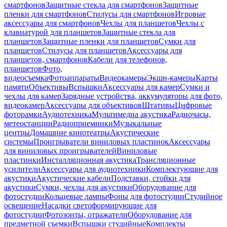
смартфонов
Защитные стекла для смартфонов
Защитные
пленки для смартфонов
Стилусы для смартфонов
Игровые
аксессуары для смартфонов
Чехлы для планшетов
Чехлы с
клавиатурой для планшетов
Защитные стекла для
планшетов
Защитные пленки для планшетов
Сумки для
планшетов
Стилусы для планшетов
Аксессуары для
планшетов, смартфонов
Кабели для телефонов,
планшетов
Фото,
видеосъемка
Фотоаппараты
Видеокамеры
Экшн-камеры
Карты
памяти
Объективы
Вспышки
Аксессуары для камер
Сумки и
чехлы для камер
Зарядные устройства, аккумуляторы для фото,
видеокамер
Аксессуары для объективов
Штативы
Цифровые
фоторамки
Аудиотехника
Мультимедиа акустика
Радиочасы,
метеостанции
Радиоприемники
Музыкальные
центры
Домашние кинотеатры
Акустические
системы
Проигрыватели виниловых пластинок
Аксессуары
для виниловых проигрывателей
Виниловые
пластинки
Инсталляционная акустика
Трансляционные
усилители
Аксессуары для аудиотехники
Комплектующие для
акустики
Акустические кабели
Подставки, стойки для
акустики
Сумки, чехлы для акустики
Оборудование для
фотостудии
Кольцевые лампы
Фоны для фотостудии
Студийное
освещение
Насадки светоформирующие для
фотостудии
Фотозонты, отражатели
Оборудование для
предметной съемки
Вспышки студийные
Комплекты