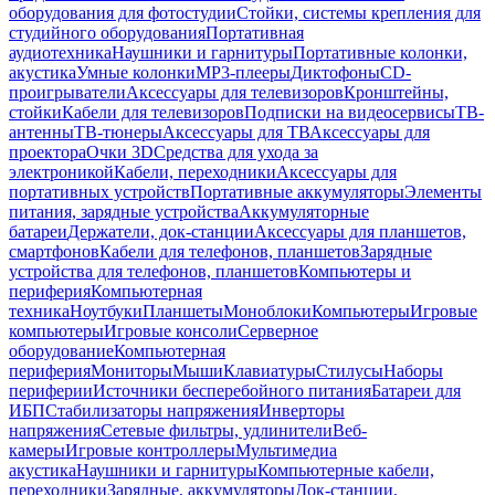
оборудования для фотостудии
Стойки, системы крепления для
студийного оборудования
Портативная
аудиотехника
Наушники и гарнитуры
Портативные колонки,
акустика
Умные колонки
MP3-плееры
Диктофоны
CD-
проигрыватели
Аксессуары для телевизоров
Кронштейны,
стойки
Кабели для телевизоров
Подписки на видеосервисы
ТВ-
антенны
ТВ-тюнеры
Аксессуары для ТВ
Аксессуары для
проектора
Очки 3D
Средства для ухода за
электроникой
Кабели, переходники
Аксессуары для
портативных устройств
Портативные аккумуляторы
Элементы
питания, зарядные устройства
Аккумуляторные
батареи
Держатели, док-станции
Аксессуары для планшетов,
смартфонов
Кабели для телефонов, планшетов
Зарядные
устройства для телефонов, планшетов
Компьютеры и
периферия
Компьютерная
техника
Ноутбуки
Планшеты
Моноблоки
Компьютеры
Игровые
компьютеры
Игровые консоли
Серверное
оборудование
Компьютерная
периферия
Мониторы
Мыши
Клавиатуры
Стилусы
Наборы
периферии
Источники бесперебойного питания
Батареи для
ИБП
Стабилизаторы напряжения
Инверторы
напряжения
Сетевые фильтры, удлинители
Веб-
камеры
Игровые контроллеры
Мультимедиа
акустика
Наушники и гарнитуры
Компьютерные кабели,
переходники
Зарядные, аккумуляторы
Док-станции,