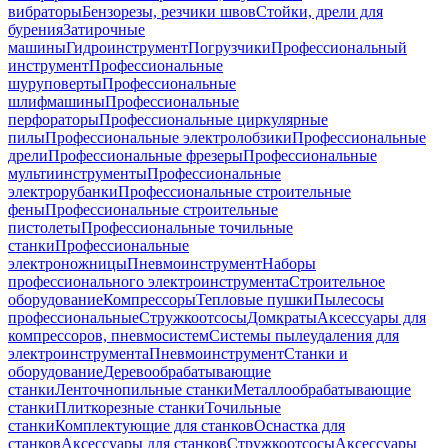
вибраторы
Бензорезы, резчики швов
Стойки, дрели для
бурения
Затирочные
машины
Гидроинструмент
Погрузчики
Профессиональный
инструмент
Профессиональные
шуруповерты
Профессиональные
шлифмашины
Профессиональные
перфораторы
Профессиональные циркулярные
пилы
Профессиональные электролобзики
Профессиональные
дрели
Профессиональные фрезеры
Профессиональные
мультиинструменты
Профессиональные
электрорубанки
Профессиональные строительные
фены
Профессиональные строительные
пистолеты
Профессиональные точильные
станки
Профессиональные
электроножницы
Пневмоинструмент
Наборы
профессионального электроинструмента
Строительное
оборудование
Компрессоры
Тепловые пушки
Пылесосы
профессиональные
Стружкоотсосы
Домкраты
Аксессуары для
компрессоров, пневмосистем
Системы пылеудаления для
электроинструмента
Пневмоинструмент
Станки и
оборудование
Деревообрабатывающие
станки
Ленточнопильные станки
Металлообрабатывающие
станки
Плиткорезные станки
Точильные
станки
Комплектующие для станков
Оснастка для
станков
Аксессуары для станков
Стружкоотсосы
Аксессуары