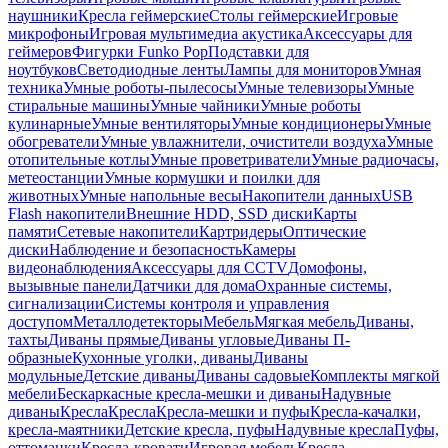
наушники
Кресла геймерские
Столы геймерские
Игровые
микрофоны
Игровая мультимедиа акустика
Аксессуары для
геймеров
Фигурки Funko Pop
Подставки для
ноутбуков
Светодиодные ленты
Лампы для мониторов
Умная
техника
Умные роботы-пылесосы
Умные телевизоры
Умные
стиральные машины
Умные чайники
Умные роботы
кулинарные
Умные вентиляторы
Умные кондиционеры
Умные
обогреватели
Умные увлажнители, очистители воздуха
Умные
отопительные котлы
Умные проветриватели
Умные радиочасы,
метеостанции
Умные кормушки и поилки для
животных
Умные напольные весы
Накопители данных
USB
Flash накопители
Внешние HDD, SSD диски
Карты
памяти
Сетевые накопители
Картридеры
Оптические
диски
Наблюдение и безопасность
Камеры
видеонаблюдения
Аксессуары для CCTV
Домофоны,
вызывные панели
Датчики для дома
Охранные системы,
сигнализации
Системы контроля и управления
доступом
Металлодетекторы
Мебель
Мягкая мебель
Диваны,
тахты
Диваны прямые
Диваны угловые
Диваны П-
образные
Кухонные уголки, диваны
Диваны
модульные
Детские диваны
Диваны садовые
Комплекты мягкой
мебели
Бескаркасные кресла-мешки и диваны
Надувные
диваны
Кресла
Кресла
Кресла-мешки и пуфы
Кресла-качалки,
кресла-маятники
Детские кресла, пуфы
Надувные кресла
Пуфы,
оттоманки
Кресла-кровати
Игровая мебель
Кресла