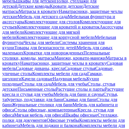
мебель
Шкафы для детской
Полки, стеллажи для
детской
Детские комоды
Кровати детские
Детские
матрасы
Матрасы в кроватку
Наматрасники, защитные чехлы
детские
Мебель для детского сада
Мебельная фурнитура и
аксессуары
Комплектующие для столов
Комплектующие для
стульев
Комплектующие для кроватей и кроваток
Аксессуары
для мебели
Комплектующие для мягкой
мебели
Комплектующие для корпусной мебели
Мебельная
фурнитура
Чехлы для мебели
Системы хранения для
кухни
Товары для безопасности детей
Мебель для самых
маленьких
Кроватки для новорожденных
Пеленальные
столики, комоды, матрасы
Манежи, кровати-манежи
Матрасы в
кроватку
Наматрасники, защитные чехлы в кроватку
Садовая
мебель
Садовые диваны, кресла
Садовые стулья
Садовые,
уличные столы
Комплекты мебели для сада
Гамаки,
шезлонги
Качели садовые
Надувная мебель
Кухни
походные
Столы для сада
Мебель для учебы
Столы, стулья
детские
Письменные столы
Растущие столы и парты
Растущие
кресла и стулья для учебы
Мебель для бани и сауны
Стулья,
табуретки, подставки для бани
Скамьи для бани
Столы для
бани
Журнальные столики для бани
Мебель для кабинета и
офиса
Столы офисные, компьютерные
Кресла, стулья для
офиса
Мягкая мебель для офиса
Шкафы офисные
Стеллажи,
полки для документов
Офисные тумбы
Комплекты мебели для
кабинета
Мебель для лоджии и балкона
Комплекты мебели для