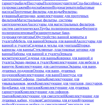
гарнитуры
Биде
Писсуары
Полотенцесушители
Спа-бассейны с
гидромассажем
Водоснабжение
Водонагреватели
Бытовые
насосы
Проточные фильтры для воды
Фильтры-
кувшины
Картриджи, комплектующие для проточных
фильтров
Магистральные фильтры, системы
сантехнические
Аксессуары для магистральных фильтров,
систем сантехнических
Трубы полипропиленовые
Фитинги
полипропиленовые
Расширительные баки,
гидроаккумуляторы
Обустройство ванной комнаты и
туалета
Мебель для ванной
Зеркала для ванной
Аксессуары для
ванной и туалета
Сиденья и чехлы для унитаза
Шторки,
карнизы для ванны
Стеклянные, пластиковые шторки для
ванны
Наборы для ванной и туалета
Зеркала
косметические
Сиденья для ванны
Коврики для ванной и
туалета
Экран-дверки в туалет
Комплектующие для мебели в
ванную
Комплектующие для сантехники
Экраны для ванн,
душевых поддонов
Опоры для ванн, душевых
поддонов
Комплектующие для ванн
Плинтусы для
сантехники
Сифоны, трапы
Комплектующие для
умывальников, моек
Комплектующие для унитазов, писсуаров,
биде
Бачки для унитазов
Комплектующие для душевых
гарнитуров
Комплектующие для сифонов,
трапов
Комплектующие для смесителей
Комплектующие для
душевых кабин, уголков
Сантехника для кухни
Кухонные
мойки
Кухонные мойки со смесителями
Смесители для