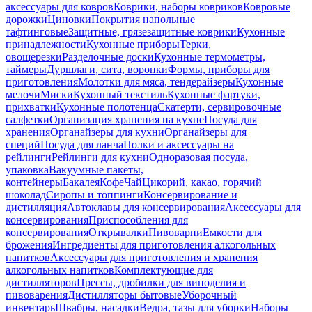
аксессуары для ковров
Коврики, наборы ковриков
Ковровые
дорожки
Циновки
Покрытия напольные
тафтинговые
Защитные, грязезащитные коврики
Кухонные
принадлежности
Кухонные приборы
Терки,
овощерезки
Разделочные доски
Кухонные термометры,
таймеры
Дуршлаги, сита, воронки
Формы, приборы для
приготовления
Молотки для мяса, тендерайзеры
Кухонные
мелочи
Миски
Кухонный текстиль
Кухонные фартуки,
прихватки
Кухонные полотенца
Скатерти, сервировочные
салфетки
Организация хранения на кухне
Посуда для
хранения
Органайзеры для кухни
Органайзеры для
специй
Посуда для ланча
Полки и аксессуары на
рейлинги
Рейлинги для кухни
Одноразовая посуда,
упаковка
Вакуумные пакеты,
контейнеры
Бакалея
Кофе
Чай
Цикорий, какао, горячий
шоколад
Сиропы и топпинги
Консервирование и
дистилляция
Автоклавы для консервирования
Аксессуары для
консервирования
Приспособления для
консервирования
Открывалки
Пивоварни
Емкости для
брожения
Ингредиенты для приготовления алкогольных
напитков
Аксессуары для приготовления и хранения
алкогольных напитков
Комплектующие для
дистилляторов
Прессы, дробилки для виноделия и
пивоварения
Дистилляторы бытовые
Уборочный
инвентарь
Швабры, насадки
Ведра, тазы для уборки
Наборы