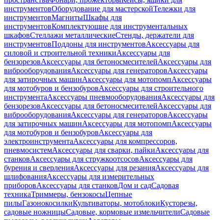
инструментов
Оборудование для мастерской
Тележки для
инструментов
Магниты
Шкафы для
инструментов
Комплектующие для инструментальных
шкафов
Стеллажи металлические
Стенды, держатели для
инструментов
Поддоны для инструментов
Аксессуары для
силовой и строительной техники
Аксессуары для
бензорезов
Аксессуары для бетоносмесителей
Аксессуары для
виброоборудования
Аксессуары для генераторов
Аксессуары
для затирочных машин
Аксессуары для мотопомп
Аксессуары
для мотобуров и бензобуров
Аксессуары для строительного
инструмента
Аксессуары пневмооборудования
Аксессуары для
бензорезов
Аксессуары для бетоносмесителей
Аксессуары для
виброоборудования
Аксессуары для генераторов
Аксессуары
для затирочных машин
Аксессуары для мотопомп
Аксессуары
для мотобуров и бензобуров
Аксессуары для
электроинструмента
Аксессуары для компрессоров,
пневмосистем
Аксессуары для сварки, пайки
Аксессуары для
станков
Аксессуары для стружкоотсосов
Аксессуары для
бурения и сверления
Аксессуары для резания
Аксессуары для
шлифования
Аксессуары для измерительных
приборов
Аксессуары для станков
Дом и сад
Садовая
техника
Триммеры, бензокосы
Цепные
пилы
Газонокосилки
Культиваторы, мотоблоки
Кусторезы,
садовые ножницы
Садовые, кормовые измельчители
Садовые