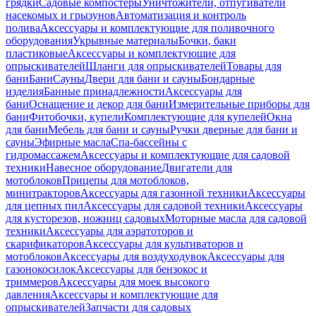
грядки
Садовые компостеры
Уничтожители, отпугиватели
насекомых и грызунов
Автоматизация и контроль
полива
Аксессуары и комплектующие для поливочного
оборудования
Укрывные материалы
Бочки, баки
пластиковые
Аксессуары и комплектующие для
опрыскивателей
Шланги для опрыскивателей
Товары для
бани
Бани
Сауны
Двери для бани и сауны
Бондарные
изделия
Банные принадлежности
Аксессуары для
бани
Оснащение и декор для бани
Измерительные приборы для
бани
Фитобочки, купели
Комплектующие для купелей
Окна
для бани
Мебель для бани и сауны
Ручки дверные для бани и
сауны
Эфирные масла
Спа-бассейны с
гидромассажем
Аксессуары и комплектующие для садовой
техники
Навесное оборудование
Двигатели для
мотоблоков
Прицепы для мотоблоков,
минитракторов
Аксессуары для газонной техники
Аксессуары
для цепных пил
Аксессуары для садовой техники
Аксессуары
для кусторезов, ножниц садовых
Моторные масла для садовой
техники
Аксессуары для аэратоторов и
скарификаторов
Аксессуары для культиваторов и
мотоблоков
Аксессуары для воздуходувок
Аксессуары для
газонокосилок
Аксессуары для бензокос и
триммеров
Аксессуары для моек высокого
давления
Аксессуары и комплектующие для
опрыскивателей
Запчасти для садовых