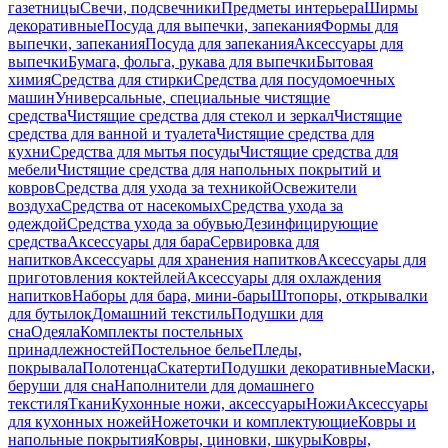
газетницы
Свечи, подсвечники
Предметы интерьера
Ширмы
декоративные
Посуда для выпечки, запекания
Формы для
выпечки, запекания
Посуда для запекания
Аксессуары для
выпечки
Бумага, фольга, рукава для выпечки
Бытовая
химия
Средства для стирки
Средства для посудомоечных
машин
Универсальные, специальные чистящие
средства
Чистящие средства для стекол и зеркал
Чистящие
средства для ванной и туалета
Чистящие средства для
кухни
Средства для мытья посуды
Чистящие средства для
мебели
Чистящие средства для напольных покрытий и
ковров
Средства для ухода за техникой
Освежители
воздуха
Средства от насекомых
Средства ухода за
одеждой
Средства ухода за обувью
Дезинфицирующие
средства
Аксессуары для бара
Сервировка для
напитков
Аксессуары для хранения напитков
Аксессуары для
приготовления коктейлей
Аксессуары для охлаждения
напитков
Наборы для бара, мини-бары
Штопоры, открывалки
для бутылок
Домашний текстиль
Подушки для
сна
Одеяла
Комплекты постельных
принадлежностей
Постельное белье
Пледы,
покрывала
Полотенца
Скатерти
Подушки декоративные
Маски,
беруши для сна
Наполнители для домашнего
текстиля
Ткани
Кухонные ножи, аксессуары
Ножи
Аксессуары
для кухонных ножей
Ножеточки и комплектующие
Ковры и
напольные покрытия
Ковры, циновки, шкуры
Ковры,