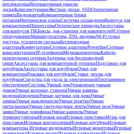
репликаторы
Интерактивные панели,
доски
Комплектующие
Жесткие диски, SSD
Оперативная
память
Видеокарты
Компьютерные блоки
питания
Материнские платы
Системы охлаждения
Корпуса для
компьютеров
Процессоры
Оптические приводы
Аксессуары
для корпусов ПК
Боксы, док-станции для накопителей
Сетевое
оборудование
Маршрутизаторы, DSL-модемы
Wi-Fi точки
доступа, усилители сигнала
Беспроводные
адаптеры
Коммутаторы
Сетевые адаптеры
Powerline
Сетевые
комплектующие
IP-телефония
Медиаконвертеры
Кабели,
переходники сетевые
Антенны для беспроводной
связи
Аксессуары для компьютерной техники
Подставки для
ноутбуков
Аксессуары для ноутбуков
Очки для
компьютера
Рюкзаки для ноутбуков
Сумки, чехлы для
ноутбуков
Средства для ухода за электроникой
Программное
обеспечение
Система Умный дом
Управление умным
домом
Умные колонки, станции
Умные камеры
видеонаблюдения
Умные датчики для дома
Умные
лампы
Умные выключатели
Умные розетки
Умные
светильники
Умные светодиодные ленты
Умные реле
Умные
замки
Умные домофоны
Умные карнизы
Умные
терморегуляторы
Игровая зона
Игровые приставки
Игры для
приставок
Игровые контроллеры
Игровые ноутбуки
Игровые
компьютеры
Игровые видеокарты
Игровые мониторы
Игровые
телевизоры
Игровые мыши
Игровые клавиатуры
Игровые