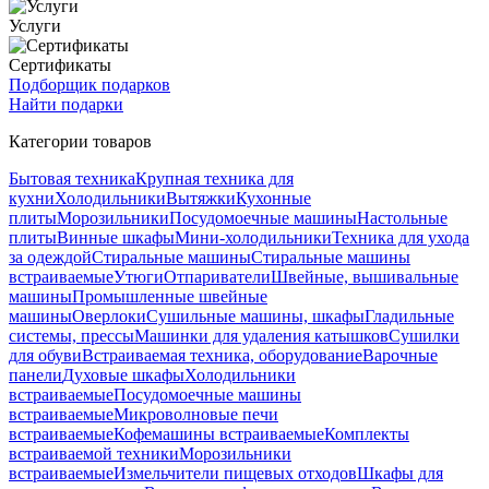
Услуги
Сертификаты
Подборщик подарков
Найти подарки
Категории товаров
Бытовая техника
Крупная техника для
кухни
Холодильники
Вытяжки
Кухонные
плиты
Морозильники
Посудомоечные машины
Настольные
плиты
Винные шкафы
Мини-холодильники
Техника для ухода
за одеждой
Стиральные машины
Стиральные машины
встраиваемые
Утюги
Отпариватели
Швейные, вышивальные
машины
Промышленные швейные
машины
Оверлоки
Сушильные машины, шкафы
Гладильные
системы, прессы
Машинки для удаления катышков
Сушилки
для обуви
Встраиваемая техника, оборудование
Варочные
панели
Духовые шкафы
Холодильники
встраиваемые
Посудомоечные машины
встраиваемые
Микроволновые печи
встраиваемые
Кофемашины встраиваемые
Комплекты
встраиваемой техники
Морозильники
встраиваемые
Измельчители пищевых отходов
Шкафы для