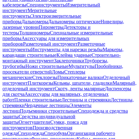
кабелерезы
Специнструменты
Измерительный
инструмент
Мерительные
инструменты
Электроизмерительные
приборы
Дальномеры
Дальномеры оптические
Нивелиры,
лазерные уровни
Пирометры
Детекторы и
тестеры
Толщиномеры
Специальные измерительные
приборы
Аксессуары для измерительных
приборов
Разметочный инструмент
Разметочные
инструменты
Инструменты для нарезки резьбы
Маркеры,
карандаши строительные
Клейма ударные
Строительно-
монтажный инструмент
Заклепочники
Труборезы,
трубогибы
Ножи строительные
Мультитулы
Пробойники,
просекатели отверстий
Ломы
Степлеры
механические
Стеклорезы
Прикаточные валики
Отделочный
инструмент
Плиткорезы
Кельмы, шпатели, гладилки
Малярный,
отделочный инструмент
Скотч, ленты малярные
Диспенсеры
для скотча
Аксессуары для малярных, отделочных
работ
Пленки строительные
Лестницы и стремянки
Лестницы,
стремянки
Чердачные лестницы
Элементы
лестниц
Подъемники строительные
Спецодежда и средства
защиты
Средства индивидуальной
защиты
Огнетушители
Сумки, пояса для
инструментов
Производственная
одежда
Спецодежда
Спецобувь
Организация рабочего
пространства
Фонари, прожекторы
Кейсы, ящики для