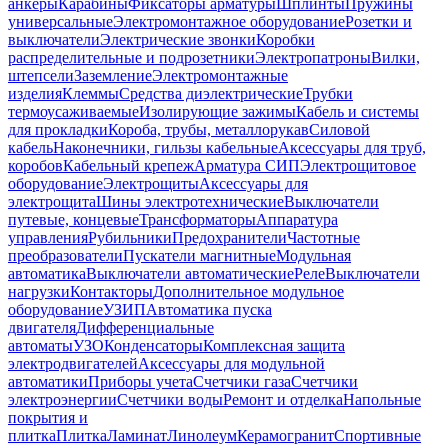
анкеры
Карабины
Фиксаторы арматуры
Шплинты
Пружины
универсальные
Электромонтажное оборудование
Розетки и
выключатели
Электрические звонки
Коробки
распределительные и подрозетники
Электропатроны
Вилки,
штепсели
Заземление
Электромонтажные
изделия
Клеммы
Средства диэлектрические
Трубки
термоусаживаемые
Изолирующие зажимы
Кабель и системы
для прокладки
Короба, трубы, металлорукав
Силовой
кабель
Наконечники, гильзы кабельные
Аксессуары для труб,
коробов
Кабельный крепеж
Арматура СИП
Электрощитовое
оборудование
Электрощиты
Аксессуары для
электрощита
Шины электротехнические
Выключатели
путевые, концевые
Трансформаторы
Аппаратура
управления
Рубильники
Предохранители
Частотные
преобразователи
Пускатели магнитные
Модульная
автоматика
Выключатели автоматические
Реле
Выключатели
нагрузки
Контакторы
Дополнительное модульное
оборудование
УЗИП
Автоматика пуска
двигателя
Дифференциальные
автоматы
УЗО
Конденсаторы
Комплексная защита
электродвигателей
Аксессуары для модульной
автоматики
Приборы учета
Счетчики газа
Счетчики
электроэнергии
Счетчики воды
Ремонт и отделка
Напольные
покрытия и
плитка
Плитка
Ламинат
Линолеум
Керамогранит
Спортивные