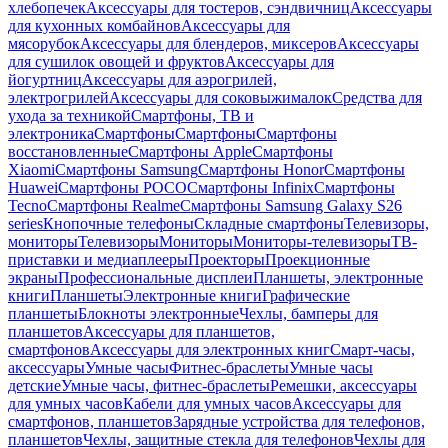
хлебопечек
Аксессуары для тостеров, сэндвичниц
Аксессуары
для кухонных комбайнов
Аксессуары для
мясорубок
Аксессуары для блендеров, миксеров
Аксессуары
для сушилок овощей и фруктов
Аксессуары для
йогуртниц
Аксессуары для аэрогрилей,
электрогрилей
Аксессуары для соковыжималок
Средства для
ухода за техникой
Смартфоны, ТВ и
электроника
Смартфоны
Смартфоны
Смартфоны
восстановленные
Смартфоны Apple
Смартфоны
Xiaomi
Смартфоны Samsung
Смартфоны Honor
Смартфоны
Huawei
Смартфоны POCO
Смартфоны Infinix
Смартфоны
Tecno
Смартфоны Realme
Смартфоны Samsung Galaxy S26
series
Кнопочные телефоны
Складные смартфоны
Телевизоры,
мониторы
Телевизоры
Мониторы
Мониторы-телевизоры
ТВ-
приставки и медиаплееры
Проекторы
Проекционные
экраны
Профессиональные дисплеи
Планшеты, электронные
книги
Планшеты
Электронные книги
Графические
планшеты
Блокноты электронные
Чехлы, бамперы для
планшетов
Аксессуары для планшетов,
смартфонов
Аксессуары для электронных книг
Смарт-часы,
аксессуары
Умные часы
Фитнес-браслеты
Умные часы
детские
Умные часы, фитнес-браслеты
Ремешки, аксессуары
для умных часов
Кабели для умных часов
Аксессуары для
смартфонов, планшетов
Зарядные устройства для телефонов,
планшетов
Чехлы, защитные стекла для телефонов
Чехлы для