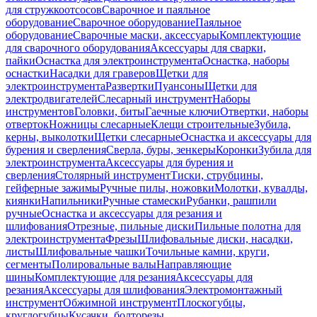
для стружкоотсосов
Сварочное и паяльное
оборудование
Сварочное оборудование
Паяльное
оборудование
Сварочные маски, аксессуары
Комплектующие
для сварочного оборудования
Аксессуары для сварки,
пайки
Оснастка для электроинструмента
Оснастка, наборы
оснастки
Насадки для граверов
Щетки для
электроинструмента
Развертки
Пуансоны
Щетки для
электродвигателей
Слесарный инструмент
Наборы
инструментов
Головки, биты
Гаечные ключи
Отвертки, наборы
отверток
Ножницы слесарные
Клещи строительные
Зубила,
керны, выколотки
Щетки слесарные
Оснастка и аксессуары для
бурения и сверления
Сверла, буры, зенкеры
Коронки
Зубила для
электроинструмента
Аксессуары для бурения и
сверления
Столярный инструмент
Тиски, струбцины,
гейферные зажимы
Ручные пилы, ножовки
Молотки, кувалды,
киянки
Напильники
Ручные стамески
Рубанки, рашпили
ручные
Оснастка и аксессуары для резания и
шлифования
Отрезные, пильные диски
Пильные полотна для
электроинструмента
Фрезы
Шлифовальные диски, насадки,
листы
Шлифовальные чашки
Точильные камни, круги,
сегменты
Полировальные валы
Направляющие
шины
Комплектующие для резания
Аксессуары для
резания
Аксессуары для шлифования
Электромонтажный
инструмент
Обжимной инструмент
Плоскогубцы,
круглогубцы
Кусачки, болторезы,