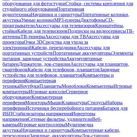
оборудования для фотостудии
Стойки, системы крепления для
студийного оборудования
Портативная
аудиотехника
Наушники и гарнитуры
Портативные колонки,
акустика
Умные колонки
MP3-плееры
Диктофоны
CD-
проигрыватели
Аксессуары для телевизоров
Кронштейны,
стойки
Кабели для телевизоров
Подписки на видеосервисы
ТВ-
антенны
ТВ-тюнеры
Аксессуары для ТВ
Аксессуары для
проектора
Очки 3D
Средства для ухода за
электроникой
Кабели, переходники
Аксессуары для
портативных устройств
Портативные аккумуляторы
Элементы
питания, зарядные устройства
Аккумуляторные
батареи
Держатели, док-станции
Аксессуары для планшетов,
смартфонов
Кабели для телефонов, планшетов
Зарядные
устройства для телефонов, планшетов
Компьютеры и
периферия
Компьютерная
техника
Ноутбуки
Планшеты
Моноблоки
Компьютеры
Игровые
компьютеры
Игровые консоли
Серверное
оборудование
Компьютерная
периферия
Мониторы
Мыши
Клавиатуры
Стилусы
Наборы
периферии
Источники бесперебойного питания
Батареи для
ИБП
Стабилизаторы напряжения
Инверторы
напряжения
Сетевые фильтры, удлинители
Веб-
камеры
Игровые контроллеры
Мультимедиа
акустика
Наушники и гарнитуры
Компьютерные кабели,
переходники
Зарядные, аккумуляторы
Док-станции,