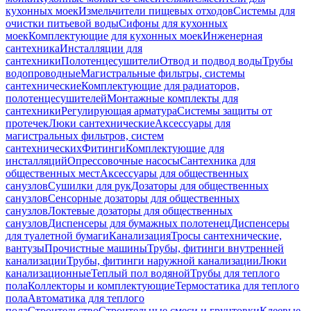
кухонных моек
Измельчители пищевых отходов
Системы для
очистки питьевой воды
Сифоны для кухонных
моек
Комплектующие для кухонных моек
Инженерная
сантехника
Инсталляции для
сантехники
Полотенцесушители
Отвод и подвод воды
Трубы
водопроводные
Магистральные фильтры, системы
сантехнические
Комплектующие для радиаторов,
полотенцесушителей
Монтажные комплекты для
сантехники
Регулирующая арматура
Системы защиты от
протечек
Люки сантехнические
Аксессуары для
магистральных фильтров, систем
сантехнических
Фитинги
Комплектующие для
инсталляций
Опрессовочные насосы
Сантехника для
общественных мест
Аксессуары для общественных
санузлов
Сушилки для рук
Дозаторы для общественных
санузлов
Сенсорные дозаторы для общественных
санузлов
Локтевые дозаторы для общественных
санузлов
Диспенсеры для бумажных полотенец
Диспенсеры
для туалетной бумаги
Канализация
Тросы сантехнические,
вантузы
Прочистные машины
Трубы, фитинги внутренней
канализации
Трубы, фитинги наружной канализации
Люки
канализационные
Теплый пол водяной
Трубы для теплого
пола
Коллекторы и комплектующие
Термостатика для теплого
пола
Автоматика для теплого
пола
Строительство
Строительные смеси и грунтовки
Клеевые