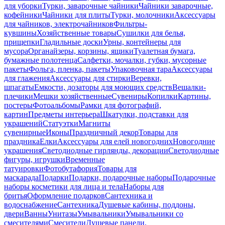
для уборки
Турки, заварочные чайники
Чайники заварочные,
кофейники
Чайники для плиты
Турки, молочники
Аксессуары
для чайников, электрочайников
Фильтры-
кувшины
Хозяйственные товары
Сушилки для белья,
прищепки
Гладильные доски
Урны, контейнеры для
мусора
Органайзеры, корзины, ящики
Туалетная бумага,
бумажные полотенца
Салфетки, мочалки, губки, мусорные
пакеты
Фольга, пленка, пакеты
Упаковочная тара
Аксессуары
для глажения
Аксессуары для стирки
Веревки,
шпагаты
Емкости, дозаторы для моющих средств
Вешалки-
плечики
Мешки хозяйственные
Сувениры
Копилки
Картины,
постеры
Фотоальбомы
Рамки для фотографий,
картин
Предметы интерьера
Шкатулки, подставки для
украшений
Статуэтки
Магниты
сувенирные
Иконы
Праздничный декор
Товары для
праздника
Елки
Аксессуары для елей новогодних
Новогодние
украшения
Светодиодные гирлянды, декорации
Светодиодные
фигуры, игрушки
Временные
татуировки
Фотобутафория
Товары для
маскарада
Подарки
Подарки, подарочные наборы
Подарочные
наборы косметики для лица и тела
Наборы для
бритья
Оформление подарков
Сантехника и
водоснабжение
Сантехника
Душевые кабины, поддоны,
двери
Ванны
Унитазы
Умывальники
Умывальники со
смесителями
Смесители
Душевые панели,