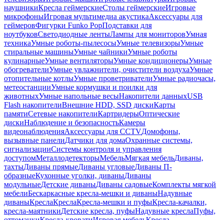
наушники
Кресла геймерские
Столы геймерские
Игровые
микрофоны
Игровая мультимедиа акустика
Аксессуары для
геймеров
Фигурки Funko Pop
Подставки для
ноутбуков
Светодиодные ленты
Лампы для мониторов
Умная
техника
Умные роботы-пылесосы
Умные телевизоры
Умные
стиральные машины
Умные чайники
Умные роботы
кулинарные
Умные вентиляторы
Умные кондиционеры
Умные
обогреватели
Умные увлажнители, очистители воздуха
Умные
отопительные котлы
Умные проветриватели
Умные радиочасы,
метеостанции
Умные кормушки и поилки для
животных
Умные напольные весы
Накопители данных
USB
Flash накопители
Внешние HDD, SSD диски
Карты
памяти
Сетевые накопители
Картридеры
Оптические
диски
Наблюдение и безопасность
Камеры
видеонаблюдения
Аксессуары для CCTV
Домофоны,
вызывные панели
Датчики для дома
Охранные системы,
сигнализации
Системы контроля и управления
доступом
Металлодетекторы
Мебель
Мягкая мебель
Диваны,
тахты
Диваны прямые
Диваны угловые
Диваны П-
образные
Кухонные уголки, диваны
Диваны
модульные
Детские диваны
Диваны садовые
Комплекты мягкой
мебели
Бескаркасные кресла-мешки и диваны
Надувные
диваны
Кресла
Кресла
Кресла-мешки и пуфы
Кресла-качалки,
кресла-маятники
Детские кресла, пуфы
Надувные кресла
Пуфы,
оттоманки
Кресла-кровати
Игровая мебель
Кресла