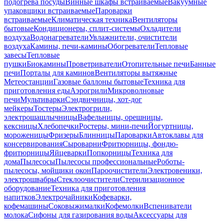
подогрева посуды
Винные шкафы встраиваемые
Вакуумные
упаковщики встраиваемые
Пароварки
встраиваемые
Климатическая техника
Вентиляторы
бытовые
Кондиционеры, сплит-системы
Охладители
воздуха
Водонагреватели
Увлажнители, очистители
воздуха
Камины, печи-камины
Обогреватели
Тепловые
завесы
Тепловые
пушки
Биокамины
Проветриватели
Отопительные печи
Банные
печи
Порталы для каминов
Вентиляторы вытяжные
Метеостанции
Газовые баллоны бытовые
Техника для
приготовления еды
Аэрогрили
Микроволновые
печи
Мультиварки
Сэндвичницы, хот-дог
мейкеры
Тостеры
Электрогрили,
электрошашлычницы
Вафельницы, орешницы,
кексницы
Хлебопечки
Ростеры, мини-печи
Йогуртницы,
мороженицы
Фризеры
Блинницы
Пароварки
Автоклавы для
консервирования
Сыроварни
Фритюрницы, фондю-
фритюрницы
Яйцеварки
Попкорницы
Техника для
дома
Пылесосы
Пылесосы профессиональные
Роботы-
пылесосы, мойщики окон
Пароочистители
Электровеники,
электрошвабры
Стеклоочистители
Стерилизационное
оборудование
Техника для приготовления
напитков
Электрочайники
Кофеварки,
кофемашины
Соковыжималки
Кофемолки
Вспениватели
молока
Сифоны для газирования воды
Аксессуары для