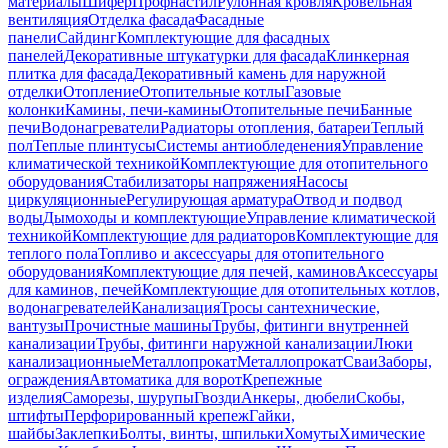
материалы
Шифер
Профнастил
Рулонная кровля
Кровельная
вентиляция
Отделка фасада
Фасадные
панели
Сайдинг
Комплектующие для фасадных
панелей
Декоративные штукатурки для фасада
Клинкерная
плитка для фасада
Декоративный камень для наружной
отделки
Отопление
Отопительные котлы
Газовые
колонки
Камины, печи-камины
Отопительные печи
Банные
печи
Водонагреватели
Радиаторы отопления, батареи
Теплый
пол
Теплые плинтусы
Системы антиобледенения
Управление
климатической техникой
Комплектующие для отопительного
оборудования
Стабилизаторы напряжения
Насосы
циркуляционные
Регулирующая арматура
Отвод и подвод
воды
Дымоходы и комплектующие
Управление климатической
техникой
Комплектующие для радиаторов
Комплектующие для
теплого пола
Топливо и аксессуары для отопительного
оборудования
Комплектующие для печей, каминов
Аксессуары
для каминов, печей
Комплектующие для отопительных котлов,
водонагревателей
Канализация
Тросы сантехнические,
вантузы
Прочистные машины
Трубы, фитинги внутренней
канализации
Трубы, фитинги наружной канализации
Люки
канализационные
Металлопрокат
Металлопрокат
Сваи
Заборы,
ограждения
Автоматика для ворот
Крепежные
изделия
Саморезы, шурупы
Гвозди
Анкеры, дюбели
Скобы,
штифты
Перфорированный крепеж
Гайки,
шайбы
Заклепки
Болты, винты, шпильки
Хомуты
Химические