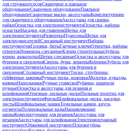
для стружкоотсосов
Сварочное и паяльное
оборудование
Сварочное оборудование
Паяльное
оборудование
Сварочные маски, аксессуары
Комплектующие
для сварочного оборудования
Аксессуары для сварки,
пайки
Оснастка для электроинструмента
Оснастка, наборы
оснастки
Насадки для граверов
Щетки для
электроинструмента
Развертки
Пуансоны
Щетки для
электродвигателей
Слесарный инструмент
Наборы
инструментов
Головки, биты
Гаечные ключи
Отвертки, наборы
отверток
Ножницы слесарные
Клещи строительные
Зубила,
керны, выколотки
Щетки слесарные
Оснастка и аксессуары для
бурения и сверления
Сверла, буры, зенкеры
Коронки
Зубила для
электроинструмента
Аксессуары для бурения и
сверления
Столярный инструмент
Тиски, струбцины,
гейферные зажимы
Ручные пилы, ножовки
Молотки, кувалды,
киянки
Напильники
Ручные стамески
Рубанки, рашпили
ручные
Оснастка и аксессуары для резания и
шлифования
Отрезные, пильные диски
Пильные полотна для
электроинструмента
Фрезы
Шлифовальные диски, насадки,
листы
Шлифовальные чашки
Точильные камни, круги,
сегменты
Полировальные валы
Направляющие
шины
Комплектующие для резания
Аксессуары для
резания
Аксессуары для шлифования
Электромонтажный
инструмент
Обжимной инструмент
Плоскогубцы,
круглогубцы
Кусачки, болторезы,