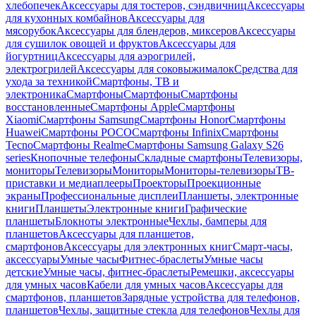
хлебопечек
Аксессуары для тостеров, сэндвичниц
Аксессуары
для кухонных комбайнов
Аксессуары для
мясорубок
Аксессуары для блендеров, миксеров
Аксессуары
для сушилок овощей и фруктов
Аксессуары для
йогуртниц
Аксессуары для аэрогрилей,
электрогрилей
Аксессуары для соковыжималок
Средства для
ухода за техникой
Смартфоны, ТВ и
электроника
Смартфоны
Смартфоны
Смартфоны
восстановленные
Смартфоны Apple
Смартфоны
Xiaomi
Смартфоны Samsung
Смартфоны Honor
Смартфоны
Huawei
Смартфоны POCO
Смартфоны Infinix
Смартфоны
Tecno
Смартфоны Realme
Смартфоны Samsung Galaxy S26
series
Кнопочные телефоны
Складные смартфоны
Телевизоры,
мониторы
Телевизоры
Мониторы
Мониторы-телевизоры
ТВ-
приставки и медиаплееры
Проекторы
Проекционные
экраны
Профессиональные дисплеи
Планшеты, электронные
книги
Планшеты
Электронные книги
Графические
планшеты
Блокноты электронные
Чехлы, бамперы для
планшетов
Аксессуары для планшетов,
смартфонов
Аксессуары для электронных книг
Смарт-часы,
аксессуары
Умные часы
Фитнес-браслеты
Умные часы
детские
Умные часы, фитнес-браслеты
Ремешки, аксессуары
для умных часов
Кабели для умных часов
Аксессуары для
смартфонов, планшетов
Зарядные устройства для телефонов,
планшетов
Чехлы, защитные стекла для телефонов
Чехлы для