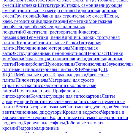
смеси
Шпатлевки
Штукатурки
Стяжки, самонивелирующие
смеси
Строительные смеси, составы
Гидроизоляционные
смеси
Грунтовки
Добавки для строительных смесей
Пены,
клеи, герметики
Жидкие гвозди
Герметики
Монтажная
пена
Клеи для обоев
Клеи для напольных
покрытий
Очистители, растворители
Фиксаторы
резьбы
Клеи
Герметики, пены
Кирпичи, блоки, тротуарная
плитка
Кирпичи
Строительные блоки
Тротуарная
плитка
Изоляционные материалы
Минеральная
вата
Экструдированный пенополистирол
Пенопласт
Пленки,
мембраны
Отражающая теплоизоляция
Гидроизоляционные
ленты
Поликарбонат
Шумоизоляция
Теплоизоляция
Звукоизоляц
плитные и пиломатериалы
Плиты OSB
Фанера
ДСП,
ЛДСП
Мебельные щиты
Террасные доски
Древесные
плиты
Пиломатериалы
Материалы для сухого
строительства
Гипсокартон
Гипсоволокнистые
листы
Цементные плиты
Профили для
гипсокартона
Комплектующие для гипсокартона
Ленты
армирующие
Уплотнительные ленты
Гипсовые и цементные
плиты
Вентиляторы вытяжные
Системы воздуховодов
Решетки
вентиляционные, диффузоры
Кровля и водосток
Черепица и
кровельные материалы
Водосточные системы
Поверхностный
водоотвод
Кровельные софиты
Доборные элементы
кровли
Гидроизоляционные