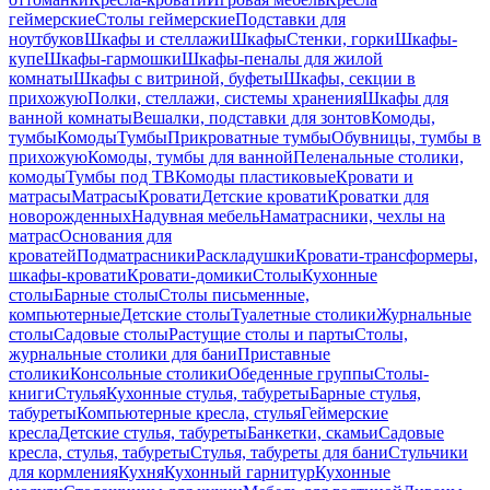
геймерские
Столы геймерские
Подставки для
ноутбуков
Шкафы и стеллажи
Шкафы
Стенки, горки
Шкафы-
купе
Шкафы-гармошки
Шкафы-пеналы для жилой
комнаты
Шкафы с витриной, буфеты
Шкафы, секции в
прихожую
Полки, стеллажи, системы хранения
Шкафы для
ванной комнаты
Вешалки, подставки для зонтов
Комоды,
тумбы
Комоды
Тумбы
Прикроватные тумбы
Обувницы, тумбы в
прихожую
Комоды, тумбы для ванной
Пеленальные столики,
комоды
Тумбы под ТВ
Комоды пластиковые
Кровати и
матрасы
Матрасы
Кровати
Детские кровати
Кроватки для
новорожденных
Надувная мебель
Наматрасники, чехлы на
матрас
Основания для
кроватей
Подматрасники
Раскладушки
Кровати-трансформеры,
шкафы-кровати
Кровати-домики
Столы
Кухонные
столы
Барные столы
Столы письменные,
компьютерные
Детские столы
Туалетные столики
Журнальные
столы
Садовые столы
Растущие столы и парты
Столы,
журнальные столики для бани
Приставные
столики
Консольные столики
Обеденные группы
Столы-
книги
Стулья
Кухонные стулья, табуреты
Барные стулья,
табуреты
Компьютерные кресла, стулья
Геймерские
кресла
Детские стулья, табуреты
Банкетки, скамьи
Садовые
кресла, стулья, табуреты
Стулья, табуреты для бани
Стульчики
для кормления
Кухня
Кухонный гарнитур
Кухонные