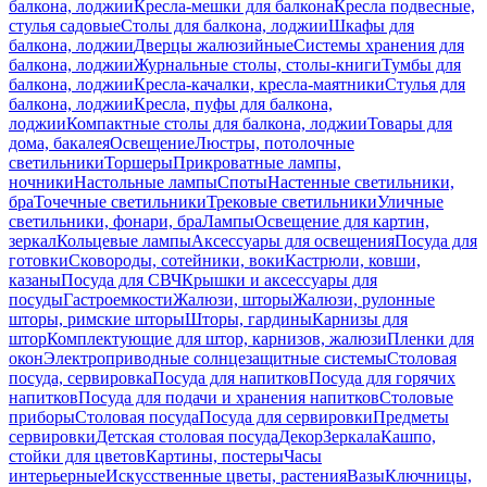
балкона, лоджии
Кресла-мешки для балкона
Кресла подвесные,
стулья садовые
Столы для балкона, лоджии
Шкафы для
балкона, лоджии
Дверцы жалюзийные
Системы хранения для
балкона, лоджии
Журнальные столы, столы-книги
Тумбы для
балкона, лоджии
Кресла-качалки, кресла-маятники
Стулья для
балкона, лоджии
Кресла, пуфы для балкона,
лоджии
Компактные столы для балкона, лоджии
Товары для
дома, бакалея
Освещение
Люстры, потолочные
светильники
Торшеры
Прикроватные лампы,
ночники
Настольные лампы
Споты
Настенные светильники,
бра
Точечные светильники
Трековые светильники
Уличные
светильники, фонари, бра
Лампы
Освещение для картин,
зеркал
Кольцевые лампы
Аксессуары для освещения
Посуда для
готовки
Сковороды, сотейники, воки
Кастрюли, ковши,
казаны
Посуда для СВЧ
Крышки и аксессуары для
посуды
Гастроемкости
Жалюзи, шторы
Жалюзи, рулонные
шторы, римские шторы
Шторы, гардины
Карнизы для
штор
Комплектующие для штор, карнизов, жалюзи
Пленки для
окон
Электроприводные солнцезащитные системы
Столовая
посуда, сервировка
Посуда для напитков
Посуда для горячих
напитков
Посуда для подачи и хранения напитков
Столовые
приборы
Столовая посуда
Посуда для сервировки
Предметы
сервировки
Детская столовая посуда
Декор
Зеркала
Кашпо,
стойки для цветов
Картины, постеры
Часы
интерьерные
Искусственные цветы, растения
Вазы
Ключницы,