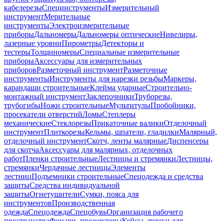
кабелерезы
Специнструменты
Измерительный
инструмент
Мерительные
инструменты
Электроизмерительные
приборы
Дальномеры
Дальномеры оптические
Нивелиры,
лазерные уровни
Пирометры
Детекторы и
тестеры
Толщиномеры
Специальные измерительные
приборы
Аксессуары для измерительных
приборов
Разметочный инструмент
Разметочные
инструменты
Инструменты для нарезки резьбы
Маркеры,
карандаши строительные
Клейма ударные
Строительно-
монтажный инструмент
Заклепочники
Труборезы,
трубогибы
Ножи строительные
Мультитулы
Пробойники,
просекатели отверстий
Ломы
Степлеры
механические
Стеклорезы
Прикаточные валики
Отделочный
инструмент
Плиткорезы
Кельмы, шпатели, гладилки
Малярный,
отделочный инструмент
Скотч, ленты малярные
Диспенсеры
для скотча
Аксессуары для малярных, отделочных
работ
Пленки строительные
Лестницы и стремянки
Лестницы,
стремянки
Чердачные лестницы
Элементы
лестниц
Подъемники строительные
Спецодежда и средства
защиты
Средства индивидуальной
защиты
Огнетушители
Сумки, пояса для
инструментов
Производственная
одежда
Спецодежда
Спецобувь
Организация рабочего
пространства
Фонари, прожекторы
Кейсы, ящики для