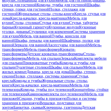
модули
Столешницы для кухни
Мебель для гостиной
Диваны,
кресла для гостиной
Комоды, тумбы для гостиной
Шкафы,
стенки, горки для гостиной
Полки, стеллажи для
гостиной
Журнальные столы, столы-книги
Кресла, стулья для
дома
Кресла-качалки, кресла-маятники
Мебель для
кухни
Столы, столики
Стулья для кухни
Стулья, табуреты
барные
Кухонный гарнитур
Кухонные модули
Кухонные
уголки, диваны
Стульчики для кормления
Системы хранения
для кухни
Мебель для ванной
Тумбы, консоли для
ванной
Шкафы, пеналы для ванной
Шкафчики, полки для
ванной
Зеркала для ванной
Аксессуары для ванной
Мебель-
трансформер
Мебель-трансформер
Кровати-
трансформеры
Детские кроватки-трансформеры
Столы-
трансформеры
Мебель для спальни
Зеркала
Комплекты мебели
для спальни
Прикроватные тумбы
Комоды и тумбы для
спальни
Туалетные столики
Шкафы для спальни
Мебель для
жилых комнат
Диваны, кресла для дома
Шкафы, стенки,
секции
Полки, стеллажи, системы хранения
Стулья,
кресла
Комоды и тумбы
Журнальные столы, столы-
книги
Кресла-качалки, кресла-маятники
Мебель для
телевизора
Комоды, тумбы под телевизор
Кронштейны, стойки
для телевизора
Каминокомплекты под телевизор
Мебель для
прихожей
Секции, тумбы в прихожую
Полки и системы
хранения в прихожую
Вешалки, подставки для
зонтов
Банкетки, скамьи
Ключницы, газетницы
Детская