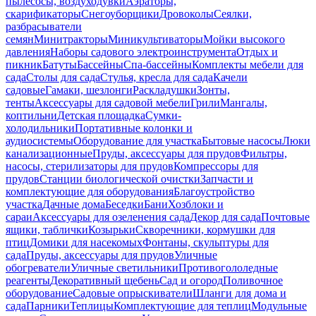
пылесосы, воздуходувки
Аэраторы,
скарификаторы
Снегоуборщики
Дровоколы
Сеялки,
разбрасыватели
семян
Минитракторы
Миникультиваторы
Мойки высокого
давления
Наборы садового электроинструмента
Отдых и
пикник
Батуты
Бассейны
Спа-бассейны
Комплекты мебели для
сада
Столы для сада
Стулья, кресла для сада
Качели
садовые
Гамаки, шезлонги
Раскладушки
Зонты,
тенты
Аксессуары для садовой мебели
Грили
Мангалы,
коптильни
Детская площадка
Сумки-
холодильники
Портативные колонки и
аудиосистемы
Оборудование для участка
Бытовые насосы
Люки
канализационные
Пруды, аксессуары для прудов
Фильтры,
насосы, стерилизаторы для прудов
Компрессоры для
прудов
Станции биологической очистки
Запчасти и
комплектующие для оборудования
Благоустройство
участка
Дачные дома
Беседки
Бани
Хозблоки и
сараи
Аксессуары для озеленения сада
Декор для сада
Почтовые
ящики, таблички
Козырьки
Скворечники, кормушки для
птиц
Домики для насекомых
Фонтаны, скульптуры для
сада
Пруды, аксессуары для прудов
Уличные
обогреватели
Уличные светильники
Противогололедные
реагенты
Декоративный щебень
Сад и огород
Поливочное
оборудование
Садовые опрыскиватели
Шланги для дома и
сада
Парники
Теплицы
Комплектующие для теплиц
Модульные