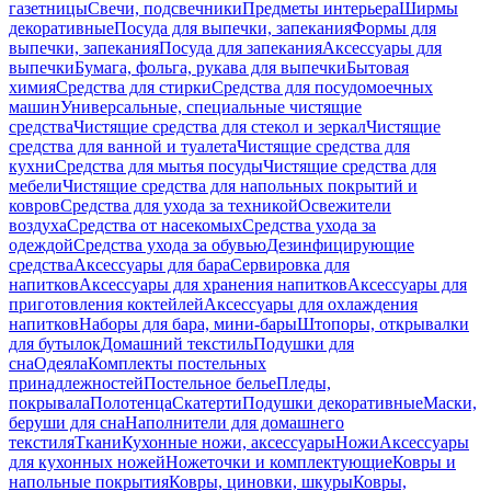
газетницы
Свечи, подсвечники
Предметы интерьера
Ширмы
декоративные
Посуда для выпечки, запекания
Формы для
выпечки, запекания
Посуда для запекания
Аксессуары для
выпечки
Бумага, фольга, рукава для выпечки
Бытовая
химия
Средства для стирки
Средства для посудомоечных
машин
Универсальные, специальные чистящие
средства
Чистящие средства для стекол и зеркал
Чистящие
средства для ванной и туалета
Чистящие средства для
кухни
Средства для мытья посуды
Чистящие средства для
мебели
Чистящие средства для напольных покрытий и
ковров
Средства для ухода за техникой
Освежители
воздуха
Средства от насекомых
Средства ухода за
одеждой
Средства ухода за обувью
Дезинфицирующие
средства
Аксессуары для бара
Сервировка для
напитков
Аксессуары для хранения напитков
Аксессуары для
приготовления коктейлей
Аксессуары для охлаждения
напитков
Наборы для бара, мини-бары
Штопоры, открывалки
для бутылок
Домашний текстиль
Подушки для
сна
Одеяла
Комплекты постельных
принадлежностей
Постельное белье
Пледы,
покрывала
Полотенца
Скатерти
Подушки декоративные
Маски,
беруши для сна
Наполнители для домашнего
текстиля
Ткани
Кухонные ножи, аксессуары
Ножи
Аксессуары
для кухонных ножей
Ножеточки и комплектующие
Ковры и
напольные покрытия
Ковры, циновки, шкуры
Ковры,