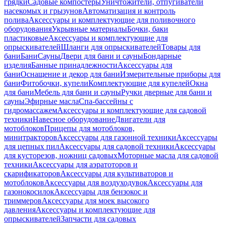
грядки
Садовые компостеры
Уничтожители, отпугиватели
насекомых и грызунов
Автоматизация и контроль
полива
Аксессуары и комплектующие для поливочного
оборудования
Укрывные материалы
Бочки, баки
пластиковые
Аксессуары и комплектующие для
опрыскивателей
Шланги для опрыскивателей
Товары для
бани
Бани
Сауны
Двери для бани и сауны
Бондарные
изделия
Банные принадлежности
Аксессуары для
бани
Оснащение и декор для бани
Измерительные приборы для
бани
Фитобочки, купели
Комплектующие для купелей
Окна
для бани
Мебель для бани и сауны
Ручки дверные для бани и
сауны
Эфирные масла
Спа-бассейны с
гидромассажем
Аксессуары и комплектующие для садовой
техники
Навесное оборудование
Двигатели для
мотоблоков
Прицепы для мотоблоков,
минитракторов
Аксессуары для газонной техники
Аксессуары
для цепных пил
Аксессуары для садовой техники
Аксессуары
для кусторезов, ножниц садовых
Моторные масла для садовой
техники
Аксессуары для аэратоторов и
скарификаторов
Аксессуары для культиваторов и
мотоблоков
Аксессуары для воздуходувок
Аксессуары для
газонокосилок
Аксессуары для бензокос и
триммеров
Аксессуары для моек высокого
давления
Аксессуары и комплектующие для
опрыскивателей
Запчасти для садовых