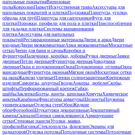
напольные покрытия
Виниловые
полы
Ковролин
Паркет
Искусственная трава
Аксессуары для
напольных покрытий и плитки
Подложка
Плинтусы, уголки,
обводы для труб
Плинтусы для сантехники
Фуги для
плитки
Порожки, профили для пола и плитки
Приспособления
для укладки плитки
Системы выравнивания
плитки
Аксессуары для напольных
покрытий
Реставрационные материалы
Двери и арки
Двери
входные
Двери межкомнатные
Арки межкомнатные
Москитные
сетки
Двери для бани и сауны
Коробки и
фурнитура
Наличники, коробки, доборы
Ручки дверные
Замки
дверные
Петли дверные
Фурнитура дверная
Доводчики
дверные
Окна и подоконники
Окна
Подоконники, отливы
Окна
мансардные
Фурнитура оконная
Мягкие окна
Москитные сетки
на окна
Жалюзи уличные
Пленки солнцезащитные
Крепежные
изделия
Саморезы, шурупы
Гвозди
Анкеры, дюбели
Скобы,
штифты
Перфорированный крепеж
Гайки,
шайбы
Заклепки
Болты, винты, шпильки
Хомуты
Химические
анкеры
Карабины
Фиксаторы арматуры
Шплинты
Пружины
универсальные
Отделка стен
Обои
Жидкие
обои
Фотообои
Штукатурки декоративные
Декоративный
камень
Скинали
Пленки самоклеящиеся
Армирующие
сетки
Стеновые панели
Уголки, маяки,
профили
Вагонка
Стеклохолсты, флизелин
Экраны для
радиаторов
Отделка потолка
Потолочные системы
Потолочные