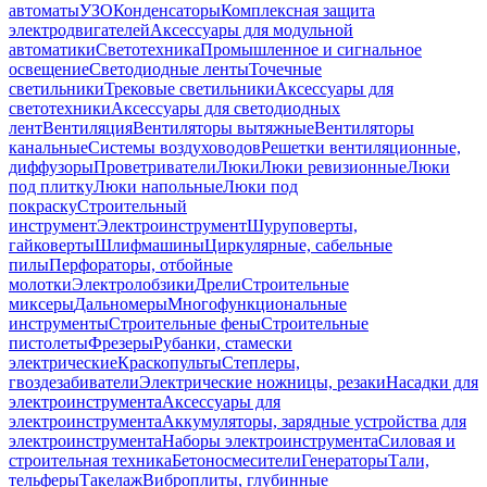
автоматы
УЗО
Конденсаторы
Комплексная защита
электродвигателей
Аксессуары для модульной
автоматики
Светотехника
Промышленное и сигнальное
освещение
Светодиодные ленты
Точечные
светильники
Трековые светильники
Аксессуары для
светотехники
Аксессуары для светодиодных
лент
Вентиляция
Вентиляторы вытяжные
Вентиляторы
канальные
Системы воздуховодов
Решетки вентиляционные,
диффузоры
Проветриватели
Люки
Люки ревизионные
Люки
под плитку
Люки напольные
Люки под
покраску
Строительный
инструмент
Электроинструмент
Шуруповерты,
гайковерты
Шлифмашины
Циркулярные, сабельные
пилы
Перфораторы, отбойные
молотки
Электролобзики
Дрели
Строительные
миксеры
Дальномеры
Многофункциональные
инструменты
Строительные фены
Строительные
пистолеты
Фрезеры
Рубанки, стамески
электрические
Краскопульты
Степлеры,
гвоздезабиватели
Электрические ножницы, резаки
Насадки для
электроинструмента
Аксессуары для
электроинструмента
Аккумуляторы, зарядные устройства для
электроинструмента
Наборы электроинструмента
Силовая и
строительная техника
Бетоносмесители
Генераторы
Тали,
тельферы
Такелаж
Виброплиты, глубинные