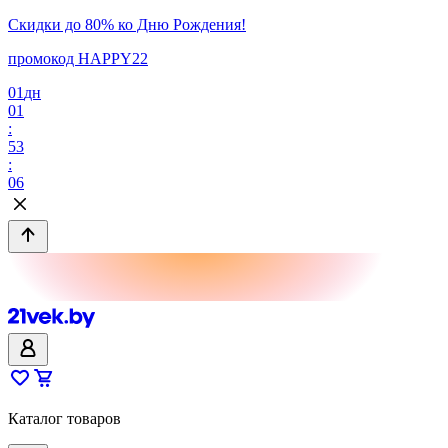
Скидки до 80% ко Дню Рождения!
промокод HAPPY22
01
дн
01
:
53
:
06
Каталог товаров