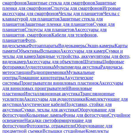
смартфонов
Защитные стекла для смартфонов
Защитные
пленки для смартфонов
Стилусы для смартфонов
Игровые
аксессуары для смартфонов
Чехлы для планшетов
Чехлы с
клавиатурой для планшетов
Защитные стекла для
планшетов
Защитные пленки для планшетов
Сумки для
планшетов
Стилусы для планшетов
Аксессуары для
планшетов, смартфонов
Кабели для телефонов,
планшетов
Фото,
видеосъемка
Фотоаппараты
Видеокамеры
Экшн-камеры
Карты
памяти
Объективы
Вспышки
Аксессуары для камер
Сумки и
чехлы для камер
Зарядные устройства, аккумуляторы для фото,
видеокамер
Аксессуары для объективов
Штативы
Цифровые
фоторамки
Аудиотехника
Мультимедиа акустика
Радиочасы,
метеостанции
Радиоприемники
Музыкальные
центры
Домашние кинотеатры
Акустические
системы
Проигрыватели виниловых пластинок
Аксессуары
для виниловых проигрывателей
Виниловые
пластинки
Инсталляционная акустика
Трансляционные
усилители
Аксессуары для аудиотехники
Комплектующие для
акустики
Акустические кабели
Подставки, стойки для
акустики
Сумки, чехлы для акустики
Оборудование для
фотостудии
Кольцевые лампы
Фоны для фотостудии
Студийное
освещение
Насадки светоформирующие для
фотостудии
Фотозонты, отражатели
Оборудование для
предметной съемки
Вспышки студийные
Комплекты