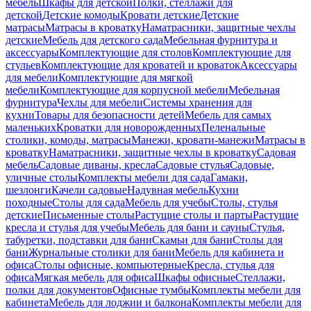
мебель
Шкафы для детской
Полки, стеллажи для
детской
Детские комоды
Кровати детские
Детские
матрасы
Матрасы в кроватку
Наматрасники, защитные чехлы
детские
Мебель для детского сада
Мебельная фурнитура и
аксессуары
Комплектующие для столов
Комплектующие для
стульев
Комплектующие для кроватей и кроваток
Аксессуары
для мебели
Комплектующие для мягкой
мебели
Комплектующие для корпусной мебели
Мебельная
фурнитура
Чехлы для мебели
Системы хранения для
кухни
Товары для безопасности детей
Мебель для самых
маленьких
Кроватки для новорожденных
Пеленальные
столики, комоды, матрасы
Манежи, кровати-манежи
Матрасы в
кроватку
Наматрасники, защитные чехлы в кроватку
Садовая
мебель
Садовые диваны, кресла
Садовые стулья
Садовые,
уличные столы
Комплекты мебели для сада
Гамаки,
шезлонги
Качели садовые
Надувная мебель
Кухни
походные
Столы для сада
Мебель для учебы
Столы, стулья
детские
Письменные столы
Растущие столы и парты
Растущие
кресла и стулья для учебы
Мебель для бани и сауны
Стулья,
табуретки, подставки для бани
Скамьи для бани
Столы для
бани
Журнальные столики для бани
Мебель для кабинета и
офиса
Столы офисные, компьютерные
Кресла, стулья для
офиса
Мягкая мебель для офиса
Шкафы офисные
Стеллажи,
полки для документов
Офисные тумбы
Комплекты мебели для
кабинета
Мебель для лоджии и балкона
Комплекты мебели для