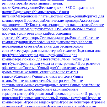
репликаторы
Интерактивные панели,
доски
Комплектующие
Жесткие диски, SSD
Оперативная
память
Видеокарты
Компьютерные блоки
питания
Материнские платы
Системы охлаждения
Корпуса для
компьютеров
Процессоры
Оптические приводы
Аксессуары
для корпусов ПК
Боксы, док-станции для накопителей
Сетевое
оборудование
Маршрутизаторы, DSL-модемы
Wi-Fi точки
доступа, усилители сигнала
Беспроводные
адаптеры
Коммутаторы
Сетевые адаптеры
Powerline
Сетевые
комплектующие
IP-телефония
Медиаконвертеры
Кабели,
переходники сетевые
Антенны для беспроводной
связи
Аксессуары для компьютерной техники
Подставки для
ноутбуков
Аксессуары для ноутбуков
Очки для
компьютера
Рюкзаки для ноутбуков
Сумки, чехлы для
ноутбуков
Средства для ухода за электроникой
Программное
обеспечение
Система Умный дом
Управление умным
домом
Умные колонки, станции
Умные камеры
видеонаблюдения
Умные датчики для дома
Умные
лампы
Умные выключатели
Умные розетки
Умные
светильники
Умные светодиодные ленты
Умные реле
Умные
замки
Умные домофоны
Умные карнизы
Умные
терморегуляторы
Игровая зона
Игровые приставки
Игры для
приставок
Игровые контроллеры
Игровые ноутбуки
Игровые
компьютеры
Игровые видеокарты
Игровые мониторы
Игровые
телевизоры
Игровые мыши
Игровые клавиатуры
Игровые