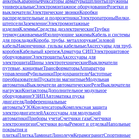
анкеры
Карабины
Фиксаторы арматуры
Шплинты
Пружины
универсальные
Электромонтажное оборудование
Розетки и
выключатели
Электрические звонки
Коробки
распределительные и подрозетники
Электропатроны
Вилки,
штепсели
Заземление
Электромонтажные
изделия
Клеммы
Средства диэлектрические
Трубки
термоусаживаемые
Изолирующие зажимы
Кабель и системы
для прокладки
Короба, трубы, металлорукав
Силовой
кабель
Наконечники, гильзы кабельные
Аксессуары для труб,
коробов
Кабельный крепеж
Арматура СИП
Электрощитовое
оборудование
Электрощиты
Аксессуары для
электрощита
Шины электротехнические
Выключатели
путевые, концевые
Трансформаторы
Аппаратура
управления
Рубильники
Предохранители
Частотные
преобразователи
Пускатели магнитные
Модульная
автоматика
Выключатели автоматические
Реле
Выключатели
нагрузки
Контакторы
Дополнительное модульное
оборудование
УЗИП
Автоматика пуска
двигателя
Дифференциальные
автоматы
УЗО
Конденсаторы
Комплексная защита
электродвигателей
Аксессуары для модульной
автоматики
Приборы учета
Счетчики газа
Счетчики
электроэнергии
Счетчики воды
Ремонт и отделка
Напольные
покрытия и
плитка
Плитка
Ламинат
Линолеум
Керамогранит
Спортивные