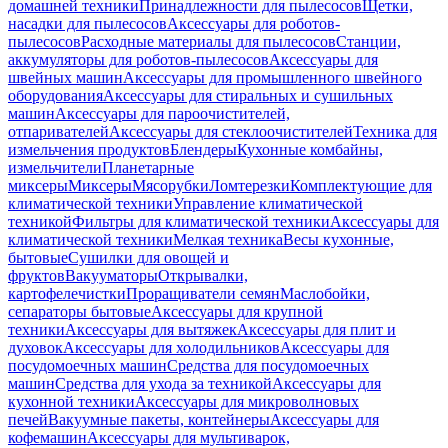
домашней техники
Принадлежности для пылесосов
Щетки,
насадки для пылесосов
Аксессуары для роботов-
пылесосов
Расходные материалы для пылесосов
Станции,
аккумуляторы для роботов-пылесосов
Аксессуары для
швейных машин
Аксессуары для промышленного швейного
оборудования
Аксессуары для стиральных и сушильных
машин
Аксессуары для пароочистителей,
отпаривателей
Аксессуары для стеклоочистителей
Техника для
измельчения продуктов
Блендеры
Кухонные комбайны,
измельчители
Планетарные
миксеры
Миксеры
Мясорубки
Ломтерезки
Комплектующие для
климатической техники
Управление климатической
техникой
Фильтры для климатической техники
Аксессуары для
климатической техники
Мелкая техника
Весы кухонные,
бытовые
Сушилки для овощей и
фруктов
Вакууматоры
Открывалки,
картофелечистки
Проращиватели семян
Маслобойки,
сепараторы бытовые
Аксессуары для крупной
техники
Аксессуары для вытяжек
Аксессуары для плит и
духовок
Аксессуары для холодильников
Аксессуары для
посудомоечных машин
Средства для посудомоечных
машин
Средства для ухода за техникой
Аксессуары для
кухонной техники
Аксессуары для микроволновых
печей
Вакуумные пакеты, контейнеры
Аксессуары для
кофемашин
Аксессуары для мультиварок,