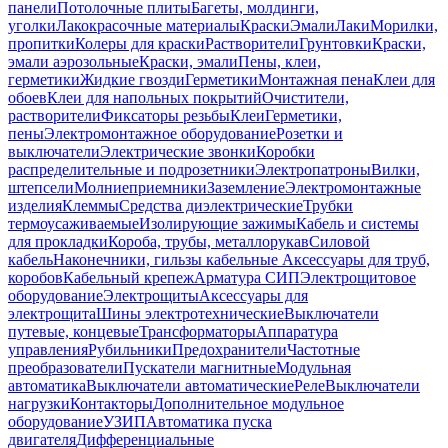
панели
Потолочные плиты
Багеты, молдинги,
уголки
Лакокрасочные материалы
Краски
Эмали
Лаки
Морилки,
пропитки
Колеры для краски
Растворители
Грунтовки
Краски,
эмали аэрозольные
Краски, эмали
Пены, клеи,
герметики
Жидкие гвозди
Герметики
Монтажная пена
Клеи для
обоев
Клеи для напольных покрытий
Очистители,
растворители
Фиксаторы резьбы
Клеи
Герметики,
пены
Электромонтажное оборудование
Розетки и
выключатели
Электрические звонки
Коробки
распределительные и подрозетники
Электропатроны
Вилки,
штепсели
Молниеприемники
Заземление
Электромонтажные
изделия
Клеммы
Средства диэлектрические
Трубки
термоусаживаемые
Изолирующие зажимы
Кабель и системы
для прокладки
Короба, трубы, металлорукав
Силовой
кабель
Наконечники, гильзы кабельные
Аксессуары для труб,
коробов
Кабельный крепеж
Арматура СИП
Электрощитовое
оборудование
Электрощиты
Аксессуары для
электрощита
Шины электротехнические
Выключатели
путевые, концевые
Трансформаторы
Аппаратура
управления
Рубильники
Предохранители
Частотные
преобразователи
Пускатели магнитные
Модульная
автоматика
Выключатели автоматические
Реле
Выключатели
нагрузки
Контакторы
Дополнительное модульное
оборудование
УЗИП
Автоматика пуска
двигателя
Дифференциальные