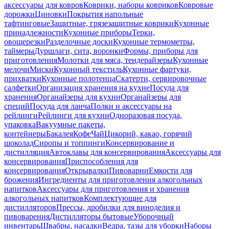
аксессуары для ковров
Коврики, наборы ковриков
Ковровые
дорожки
Циновки
Покрытия напольные
тафтинговые
Защитные, грязезащитные коврики
Кухонные
принадлежности
Кухонные приборы
Терки,
овощерезки
Разделочные доски
Кухонные термометры,
таймеры
Дуршлаги, сита, воронки
Формы, приборы для
приготовления
Молотки для мяса, тендерайзеры
Кухонные
мелочи
Миски
Кухонный текстиль
Кухонные фартуки,
прихватки
Кухонные полотенца
Скатерти, сервировочные
салфетки
Организация хранения на кухне
Посуда для
хранения
Органайзеры для кухни
Органайзеры для
специй
Посуда для ланча
Полки и аксессуары на
рейлинги
Рейлинги для кухни
Одноразовая посуда,
упаковка
Вакуумные пакеты,
контейнеры
Бакалея
Кофе
Чай
Цикорий, какао, горячий
шоколад
Сиропы и топпинги
Консервирование и
дистилляция
Автоклавы для консервирования
Аксессуары для
консервирования
Приспособления для
консервирования
Открывалки
Пивоварни
Емкости для
брожения
Ингредиенты для приготовления алкогольных
напитков
Аксессуары для приготовления и хранения
алкогольных напитков
Комплектующие для
дистилляторов
Прессы, дробилки для виноделия и
пивоварения
Дистилляторы бытовые
Уборочный
инвентарь
Швабры, насадки
Ведра, тазы для уборки
Наборы