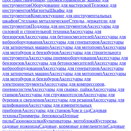
инструментов
Оборудование для мастерской
Тележки для
инструментов
Магниты
Шкафы для
инструментов
Комплектующие для инструментальных
шкафов
Стеллажи металлические
Стенды, держатели для
инструментов
Поддоны для инструментов
Аксессуары для
силовой и строительной техники
Аксессуары для
бензорезов
Аксессуары для бетоносмесителей
Аксессуары для
виброоборудования
Аксессуары для генераторов
Аксессуары
для затирочных машин
Аксессуары для мотопомп
Аксессуары
для мотобуров и бензобуров
Аксессуары для строительного
инструмента
Аксессуары пневмооборудования
Аксессуары для
бензорезов
Аксессуары для бетоносмесителей
Аксессуары для
виброоборудования
Аксессуары для генераторов
Аксессуары
для затирочных машин
Аксессуары для мотопомп
Аксессуары
для мотобуров и бензобуров
Аксессуары для
электроинструмента
Аксессуары для компрессоров,
пневмосистем
Аксессуары для сварки, пайки
Аксессуары для
станков
Аксессуары для стружкоотсосов
Аксессуары для
бурения и сверления
Аксессуары для резания
Аксессуары для
шлифования
Аксессуары для измерительных
приборов
Аксессуары для станков
Дом и сад
Садовая
техника
Триммеры, бензокосы
Цепные
пилы
Газонокосилки
Культиваторы, мотоблоки
Кусторезы,
садовые ножницы
Садовые, кормовые измельчители
Садовые