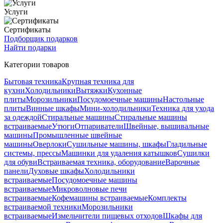
Услуги
Сертификаты
Подборщик подарков
Найти подарки
Категории товаров
Бытовая техника
Крупная техника для
кухни
Холодильники
Вытяжки
Кухонные
плиты
Морозильники
Посудомоечные машины
Настольные
плиты
Винные шкафы
Мини-холодильники
Техника для ухода
за одеждой
Стиральные машины
Стиральные машины
встраиваемые
Утюги
Отпариватели
Швейные, вышивальные
машины
Промышленные швейные
машины
Оверлоки
Сушильные машины, шкафы
Гладильные
системы, прессы
Машинки для удаления катышков
Сушилки
для обуви
Встраиваемая техника, оборудование
Варочные
панели
Духовые шкафы
Холодильники
встраиваемые
Посудомоечные машины
встраиваемые
Микроволновые печи
встраиваемые
Кофемашины встраиваемые
Комплекты
встраиваемой техники
Морозильники
встраиваемые
Измельчители пищевых отходов
Шкафы для