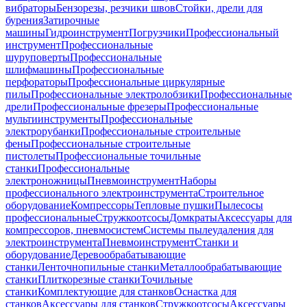
вибраторы
Бензорезы, резчики швов
Стойки, дрели для
бурения
Затирочные
машины
Гидроинструмент
Погрузчики
Профессиональный
инструмент
Профессиональные
шуруповерты
Профессиональные
шлифмашины
Профессиональные
перфораторы
Профессиональные циркулярные
пилы
Профессиональные электролобзики
Профессиональные
дрели
Профессиональные фрезеры
Профессиональные
мультиинструменты
Профессиональные
электрорубанки
Профессиональные строительные
фены
Профессиональные строительные
пистолеты
Профессиональные точильные
станки
Профессиональные
электроножницы
Пневмоинструмент
Наборы
профессионального электроинструмента
Строительное
оборудование
Компрессоры
Тепловые пушки
Пылесосы
профессиональные
Стружкоотсосы
Домкраты
Аксессуары для
компрессоров, пневмосистем
Системы пылеудаления для
электроинструмента
Пневмоинструмент
Станки и
оборудование
Деревообрабатывающие
станки
Ленточнопильные станки
Металлообрабатывающие
станки
Плиткорезные станки
Точильные
станки
Комплектующие для станков
Оснастка для
станков
Аксессуары для станков
Стружкоотсосы
Аксессуары