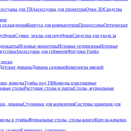
сессуары для ТВ
Аксессуары для проектора
Очки 3D
Средства
ание
 охлаждения
Корпуса для компьютеров
Процессоры
Оптические
утбуков
Сумки, чехлы для ноутбуков
Средства для ухода за
деокарты
Игровые мониторы
Игровые телевизоры
Игровые
акустика
Аксессуары для геймеров
Фигурки Funko
 диски
Детские диваны
Диваны садовые
Комплекты мягкой
ики, комоды
Тумбы под ТВ
Комоды пластиковые
довые столы
Растущие столы и парты
Столы, журнальные
ки, диваны
Стульчики для кормления
Системы хранения для
моды и тумбы
Журнальные столы, столы-книги
Кресла-качалки,
ки, скамьи
Ключницы, газетницы