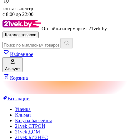
контакт-центр
с
8:00
до
22:00
Онлайн-гипермаркет 21vek.by
Каталог товаров
Избранное
Аккаунт
Корзина
Все акции
Уценка
Климат
Батуты бассейны
21vek СТРОЙ
21vek ДОМ
21vek БИЗНЕС