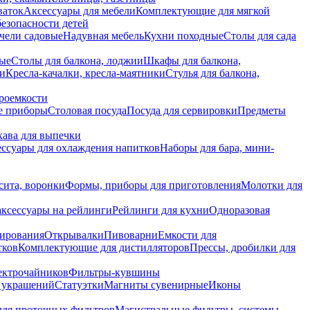
ваток
Аксессуары для мебели
Комплектующие для мягкой
безопасности детей
чели садовые
Надувная мебель
Кухни походные
Столы для сада
вые
Столы для балкона, лоджии
Шкафы для балкона,
ии
Кресла-качалки, кресла-маятники
Стулья для балкона,
роемкости
е приборы
Столовая посуда
Посуда для сервировки
Предметы
укава для выпечки
ссуары для охлаждения напитков
Наборы для бара, мини-
сита, воронки
Формы, приборы для приготовления
Молотки для
аксессуары на рейлинги
Рейлинги для кухни
Одноразовая
вирования
Открывалки
Пивоварни
Емкости для
тков
Комплектующие для дистилляторов
Прессы, дробилки для
лектрочайников
Фильтры-кувшины
я украшений
Статуэтки
Магниты сувенирные
Иконы
ля проточных фильтров
Магистральные фильтры, системы