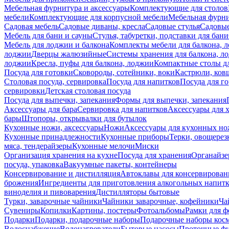
Мебельная фурнитура и аксессуары
Комплектующие для столов
мебели
Комплектующие для корпусной мебели
Мебельная фурн
Садовая мебель
Садовые диваны, кресла
Садовые стулья
Садовые
Мебель для бани и сауны
Стулья, табуретки, подставки для бани
Мебель для лоджии и балкона
Комплекты мебели для балкона, 
лоджии
Дверцы жалюзийные
Системы хранения для балкона, л
лоджии
Кресла, пуфы для балкона, лоджии
Компактные столы дл
Посуда для готовки
Сковороды, сотейники, воки
Кастрюли, ков
Столовая посуда, сервировка
Посуда для напитков
Посуда для г
сервировки
Детская столовая посуда
Посуда для выпечки, запекания
Формы для выпечки, запекания
Аксессуары для бара
Сервировка для напитков
Аксессуары для 
бары
Штопоры, открывалки для бутылок
Кухонные ножи, аксессуары
Ножи
Аксессуары для кухонных н
Кухонные принадлежности
Кухонные приборы
Терки, овощерез
мяса, тендерайзеры
Кухонные мелочи
Миски
Организация хранения на кухне
Посуда для хранения
Органайзе
посуда, упаковка
Вакуумные пакеты, контейнеры
Консервирование и дистилляция
Автоклавы для консервирован
брожения
Ингредиенты для приготовления алкогольных напит
виноделия и пивоварения
Дистилляторы бытовые
Турки, заварочные чайники
Чайники заварочные, кофейники
Ча
Сувениры
Копилки
Картины, постеры
Фотоальбомы
Рамки для ф
Подарки
Подарки, подарочные наборы
Подарочные наборы косм
Водоснабжение
Водонагреватели
Бытовые насосы
Проточные фи