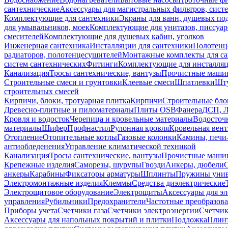
сантехнические
Аксессуары для магистральных фильтров, сист
Комплектующие для сантехники
Экраны для ванн, душевых по
для умывальников, моек
Комплектующие для унитазов, писсуар
смесителей
Комплектующие для душевых кабин, уголков
Инженерная сантехника
Инсталляции для сантехники
Полотенц
радиаторов, полотенцесушителей
Монтажные комплекты для с
систем сантехнических
Фитинги
Комплектующие для инсталля
Канализация
Тросы сантехнические, вантузы
Прочистные маши
Строительные смеси и грунтовки
Клеевые смеси
Шпатлевки
Шту
строительных смесей
Кирпичи, блоки, тротуарная плитка
Кирпичи
Строительные бло
Древесно-плитные и пиломатериалы
Плиты OSB
Фанера
ДСП, 
Кровля и водосток
Черепица и кровельные материалы
Водосточ
материалы
Шифер
Профнастил
Рулонная кровля
Кровельная вен
Отопление
Отопительные котлы
Газовые колонки
Камины, печи
антиобледенения
Управление климатической техникой
Канализация
Тросы сантехнические, вантузы
Прочистные маши
Крепежные изделия
Саморезы, шурупы
Гвозди
Анкеры, дюбели
анкеры
Карабины
Фиксаторы арматуры
Шплинты
Пружины унив
Электромонтажные изделия
Клеммы
Средства диэлектрические
Электрощитовое оборудование
Электрощиты
Аксессуары для э
управления
Рубильники
Предохранители
Частотные преобразов
Приборы учета
Счетчики газа
Счетчики электроэнергии
Счетчи
Аксессуары для напольных покрытий и плитки
Подложка
Плинт