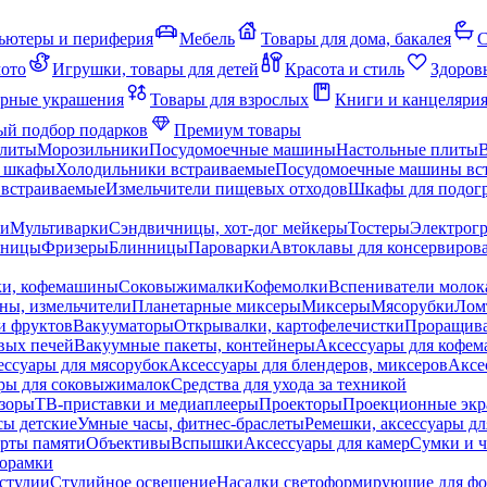
ьютеры и периферия
Мебель
Товары для дома, бакалея
С
мото
Игрушки, товары для детей
Красота и стиль
Здоров
рные украшения
Товары для взрослых
Книги и канцеляри
й подбор подарков
Премиум товары
плиты
Морозильники
Посудомоечные машины
Настольные плиты
 шкафы
Холодильники встраиваемые
Посудомоечные машины вс
встраиваемые
Измельчители пищевых отходов
Шкафы для подогр
чи
Мультиварки
Сэндвичницы, хот-дог мейкеры
Тостеры
Электрог
еницы
Фризеры
Блинницы
Пароварки
Автоклавы для консервиров
ки, кофемашины
Соковыжималки
Кофемолки
Вспениватели молок
ны, измельчители
Планетарные миксеры
Миксеры
Мясорубки
Лом
и фруктов
Вакууматоры
Открывалки, картофелечистки
Проращива
вых печей
Вакуумные пакеты, контейнеры
Аксессуары для кофе
ессуары для мясорубок
Аксессуары для блендеров, миксеров
Аксе
ры для соковыжималок
Средства для ухода за техникой
зоры
ТВ-приставки и медиаплееры
Проекторы
Проекционные эк
сы детские
Умные часы, фитнес-браслеты
Ремешки, аксессуары дл
рты памяти
Объективы
Вспышки
Аксессуары для камер
Сумки и ч
орамки
студии
Студийное освещение
Насадки светоформирующие для фо