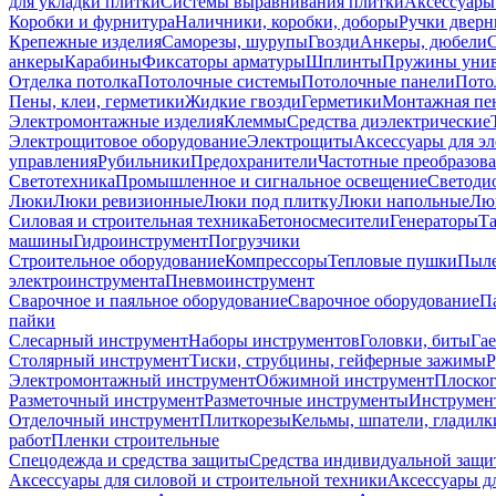
для укладки плитки
Системы выравнивания плитки
Аксессуары
Коробки и фурнитура
Наличники, коробки, доборы
Ручки дверн
Крепежные изделия
Саморезы, шурупы
Гвозди
Анкеры, дюбели
анкеры
Карабины
Фиксаторы арматуры
Шплинты
Пружины унив
Отделка потолка
Потолочные системы
Потолочные панели
Пото
Пены, клеи, герметики
Жидкие гвозди
Герметики
Монтажная пе
Электромонтажные изделия
Клеммы
Средства диэлектрические
Электрощитовое оборудование
Электрощиты
Аксессуары для э
управления
Рубильники
Предохранители
Частотные преобразов
Светотехника
Промышленное и сигнальное освещение
Светоди
Люки
Люки ревизионные
Люки под плитку
Люки напольные
Люк
Силовая и строительная техника
Бетоносмесители
Генераторы
Та
машины
Гидроинструмент
Погрузчики
Строительное оборудование
Компрессоры
Тепловые пушки
Пыле
электроинструмента
Пневмоинструмент
Сварочное и паяльное оборудование
Сварочное оборудование
П
пайки
Слесарный инструмент
Наборы инструментов
Головки, биты
Га
Столярный инструмент
Тиски, струбцины, гейферные зажимы
Р
Электромонтажный инструмент
Обжимной инструмент
Плоског
Разметочный инструмент
Разметочные инструменты
Инструмент
Отделочный инструмент
Плиткорезы
Кельмы, шпатели, гладилк
работ
Пленки строительные
Спецодежда и средства защиты
Средства индивидуальной защ
Аксессуары для силовой и строительной техники
Аксессуары дл