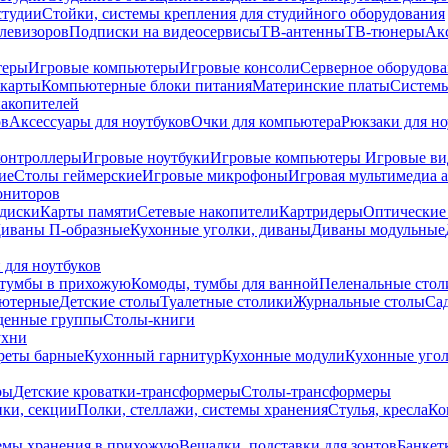
студии
Стойки, системы крепления для студийного оборудования
елевизоров
Подписки на видеосервисы
ТВ-антенны
ТВ-тюнеры
Ак
теры
Игровые компьютеры
Игровые консоли
Серверное оборудов
карты
Компьютерные блоки питания
Материнские платы
Системы
накопителей
ов
Аксессуары для ноутбуков
Очки для компьютера
Рюкзаки для но
контроллеры
Игровые ноутбуки
Игровые компьютеры
Игровые ви
ие
Столы геймерские
Игровые микрофоны
Игровая мультимедиа 
ониторов
диски
Карты памяти
Сетевые накопители
Картридеры
Оптические
иваны П-образные
Кухонные уголки, диваны
Диваны модульные
 для ноутбуков
тумбы в прихожую
Комоды, тумбы для ванной
Пеленальные стол
ьютерные
Детские столы
Туалетные столики
Журнальные столы
Са
денные группы
Столы-книги
ухни
уреты барные
Кухонный гарнитур
Кухонные модули
Кухонные угол
ры
Детские кроватки-трансформеры
Столы-трансформеры
ки, секции
Полки, стеллажи, системы хранения
Стулья, кресла
Ко
емы хранения в прихожую
Вешалки, подставки для зонтов
Банкет