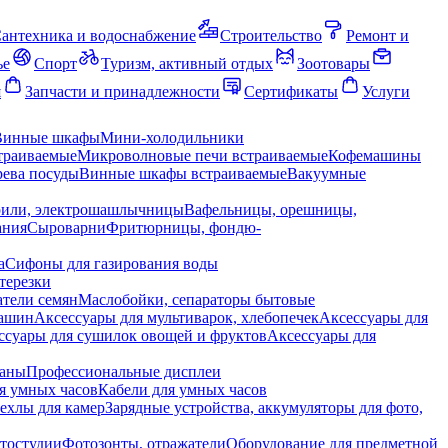
антехника и водоснабжение
Строительство
Ремонт и
ье
Спорт
Туризм, активный отдых
Зоотовары
я
Запчасти и принадлежности
Сертификаты
Услуги
Винные шкафы
Мини-холодильники
траиваемые
Микроволновые печи встраиваемые
Кофемашины
ева посуды
Винные шкафы встраиваемые
Вакуумные
рили, электрошашлычницы
Вафельницы, орешницы,
ания
Сыроварни
Фритюрницы, фондю-
а
Сифоны для газирования воды
терезки
тели семян
Маслобойки, сепараторы бытовые
машин
Аксессуары для мультиварок, хлебопечек
Аксессуары для
ссуары для сушилок овощей и фруктов
Аксессуары для
раны
Профессиональные дисплеи
я умных часов
Кабели для умных часов
ехлы для камер
Зарядные устройства, аккумуляторы для фото,
тостудии
Фотозонты, отражатели
Оборудование для предметной