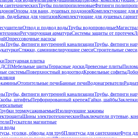
ем сантехнических
Трубы полипропиленовые
Фитинги полипроп
ддонов
Опоры для ванн, душевых поддонов
Комплектующие для 
ов, биде
Бачки для унитазов
Комплектующие для душевых гарнит
есушители
Отвод и подвод воды
Трубы водопроводные
Магистрал
антехники
Регулирующая арматура
Системы защиты от протечек
Л
ций
Опрессовочные насосы
ны
Трубы, фитинги внутренней канализации
Трубы, фитинги на
катурки
Стяжки, самонивелирующие смеси
Строительные смеси,
ки
Тротуарная плитка
ЛДСП
Мебельные щиты
Террасные доски
Древесные плиты
Пилом
ные системы
Поверхностный водоотвод
Кровельные софиты
Добо
тиляция
-камины
Отопительные печи
Банные печи
Водонагреватели
Радиат
ны
Трубы, фитинги внутренней канализации
Трубы, фитинги на
Скобы, штифты
Перфорированный крепеж
Гайки, шайбы
Заклепки
ерсальные
Трубки термоусаживаемые
Изолирующие зажимы
лектрощита
Шины электротехнические
Выключатели путевые, ко
атели
Пускатели магнитные
ки воды
усы, уголки, обводы для труб
Плинтусы для сантехники
Фуги дл