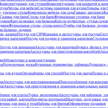
Комплектующие для стульев
Комплектующие для кроватей и кро
итура
Чехлы для мебели
Системы хранения для кухни
Товары для 
, уличные столы
Комплекты мебели для сада
Гамаки, шезлонги
Ка
Скамьи для бани
Столы для бани
Журнальные столики для бани
лоджии
Кресла-мешки для балкона
Кресла подвесные, стулья садо
оджии
Журнальные столы, столы-книги
Тумбы для балкона, лодж
я балкона, лоджии
ши, казаны
Посуда для СВЧ
Крышки и аксессуары для посуды
Гаст
орячих напитков
Посуда для подачи и хранения напитков
Столовы
Посуда для запекания
Аксессуары для выпечки
Бумага, фольга, р
хранения напитков
Аксессуары для приготовления коктейлей
Аксе
ожей
Ножеточки и комплектующие
ки
Разделочные доски
Кухонные термометры, таймеры
Дуршлаги, 
ры для кухни
Органайзеры для специй
Посуда для ланча
Полки и 
ия
Аксессуары для консервирования
Приспособления для консер
ков
Аксессуары для приготовления и хранения алкогольных напи
йники для плиты
Турки, молочники
Аксессуары для чайников, э
отографий, картин
Предметы интерьера
Шкатулки, подставки дл
етики для лица и тела
Наборы для бритья
Оформление подарков
льтры для воды
Фильтры-кувшины
Картриджи, комплектующие д