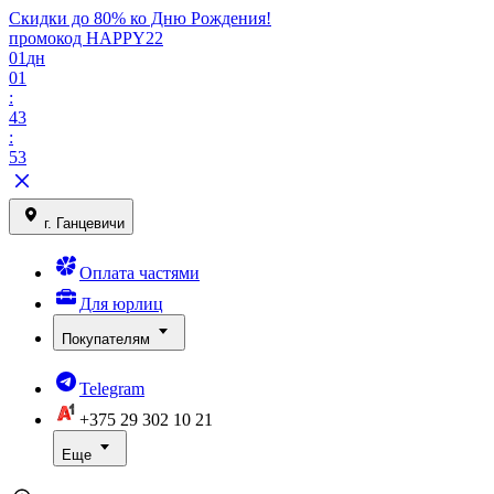
Скидки до 80% ко Дню Рождения!
промокод HAPPY22
01
дн
01
:
43
:
53
г. Ганцевичи
Оплата частями
Для юрлиц
Покупателям
Telegram
+375 29
302 10 21
Еще