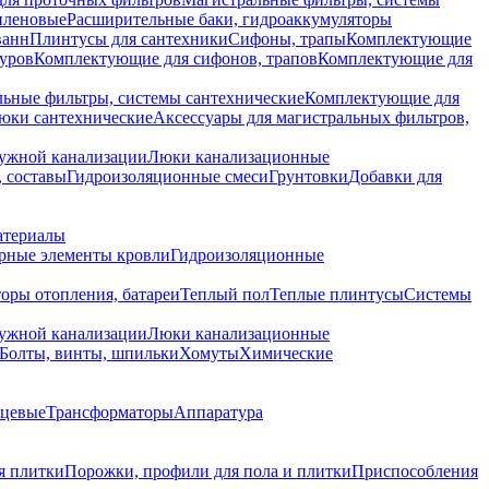
иленовые
Расширительные баки, гидроаккумуляторы
ванн
Плинтусы для сантехники
Сифоны, трапы
Комплектующие
уров
Комплектующие для сифонов, трапов
Комплектующие для
ьные фильтры, системы сантехнические
Комплектующие для
юки сантехнические
Аксессуары для магистральных фильтров,
ружной канализации
Люки канализационные
 составы
Гидроизоляционные смеси
Грунтовки
Добавки для
атериалы
рные элементы кровли
Гидроизоляционные
оры отопления, батареи
Теплый пол
Теплые плинтусы
Системы
ружной канализации
Люки канализационные
Болты, винты, шпильки
Хомуты
Химические
нцевые
Трансформаторы
Аппаратура
я плитки
Порожки, профили для пола и плитки
Приспособления