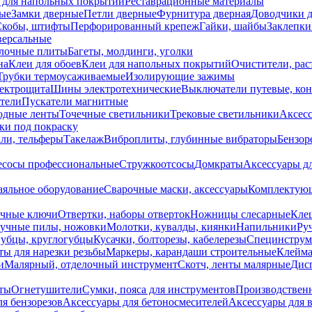
 для напольных покрытий
Реставрационные материалы
ые
Замки дверные
Петли дверные
Фурнитура дверная
Доводчики 
Скобы, штифты
Перфорированный крепеж
Гайки, шайбы
Заклепки
ерсальные
лочные плиты
Багеты, молдинги, уголки
на
Клеи для обоев
Клеи для напольных покрытий
Очистители, рас
Трубки термоусаживаемые
Изолирующие зажимы
лектрощита
Шины электротехнические
Выключатели путевые, ко
атели
Пускатели магнитные
одные ленты
Точечные светильники
Трековые светильники
Аксесс
и под покраску
ли, тельферы
Такелаж
Виброплиты, глубинные вибраторы
Бензор
сосы профессиональные
Стружкоотсосы
Домкраты
Аксессуары д
аяльное оборудование
Сварочные маски, аксессуары
Комплектующ
ечные ключи
Отвертки, наборы отверток
Ножницы слесарные
Кле
учные пилы, ножовки
Молотки, кувалды, киянки
Напильники
Ру
убцы, круглогубцы
Кусачки, болторезы, кабелерезы
Специнструм
ы для нарезки резьбы
Маркеры, карандаши строительные
Клейма
и
Малярный, отделочный инструмент
Скотч, ленты малярные
Дисп
иты
Огнетушители
Сумки, пояса для инструментов
Производствен
я бензорезов
Аксессуары для бетоносмесителей
Аксессуары для 