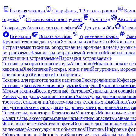
Бытовая техника
Смартфоны, ТВ и электроника
Комп
отделка
Строительный инструмент
Дом и сад
Авто и 
Товары для бизнеса, склада и офиса
Досуг и хобби
Ювели
Все акции
Оплата частями
Уцененные товары
Умны
Крупная техника для кухни
Холодильники
Вытяжки
Кухонные 
Встраиваемая техника, оборудование
Варочные панели
Духовые
встраиваемые
Комплекты встраиваемой техники
Морозильники 
упаковщики встраиваемые
Пароварки встраиваемые
Техника для приготовления еды
Аэрогрили
Микроволновые пе
кексницы
Хлебопечки
Ростеры, мини-печи
Йогуртницы, морож
фритюрницы
Яйцеварки
Попкорницы
Техника для приготовления напитков
Электрочайники
Кофевар
Техника для измельчения продуктов
Блендеры
Кухонные комбай
Мелкая техника
Весы кухонные, бытовые
Сушилки для овощей 
Аксессуары для кухонной техники
Аксессуары для микроволно
тостеров, сэндвичниц
Аксессуары для кухонных комбайнов
Акс
йогуртниц
Аксессуары для аэрогрилей, электрогрилей
Аксессуа
Телевизоры, мониторы
Телевизоры
Мониторы
Мониторы-телеви
Смарт-часы, аксессуары
Умные часы
Фитнес-браслеты
Умные ча
Фото, видеосъемка
Фотоаппараты
Видеокамеры
Экшн-камеры
Ка
видеокамер
Аксессуары для объективов
Штативы
Цифровые фот
Оборудование для фотостудии
Кольцевые лампы
Фоны для фото