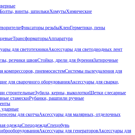
дверные
Болты, винты, шпильки
Хомуты
Химические
творители
Фиксаторы резьбы
Клеи
Герметики, пены
нцевые
Трансформаторы
Аппаратура
уары для светотехники
Аксессуары для светодиодных лент
езы, резчики швов
Стойки, дрели для бурения
Затирочные
ля компрессоров, пневмосистем
Системы пылеудаления для
ие для сварочного оборудования
Аксессуары для сварки,
щи строительные
Зубила, керны, выколотки
Щетки слесарные
чные стамески
Рубанки, рашпили ручные
енты
 ударные
енсеры для скотча
Аксессуары для малярных, отделочных
ная одежда
Спецодежда
Спецобувь
виброоборудования
Аксессуары для генераторов
Аксессуары для