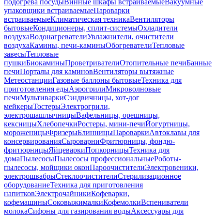
подогрева посуды
Винные шкафы встраиваемые
Вакуумные
упаковщики встраиваемые
Пароварки
встраиваемые
Климатическая техника
Вентиляторы
бытовые
Кондиционеры, сплит-системы
Охладители
воздуха
Водонагреватели
Увлажнители, очистители
воздуха
Камины, печи-камины
Обогреватели
Тепловые
завесы
Тепловые
пушки
Биокамины
Проветриватели
Отопительные печи
Банные
печи
Порталы для каминов
Вентиляторы вытяжные
Метеостанции
Газовые баллоны бытовые
Техника для
приготовления еды
Аэрогрили
Микроволновые
печи
Мультиварки
Сэндвичницы, хот-дог
мейкеры
Тостеры
Электрогрили,
электрошашлычницы
Вафельницы, орешницы,
кексницы
Хлебопечки
Ростеры, мини-печи
Йогуртницы,
мороженицы
Фризеры
Блинницы
Пароварки
Автоклавы для
консервирования
Сыроварни
Фритюрницы, фондю-
фритюрницы
Яйцеварки
Попкорницы
Техника для
дома
Пылесосы
Пылесосы профессиональные
Роботы-
пылесосы, мойщики окон
Пароочистители
Электровеники,
электрошвабры
Стеклоочистители
Стерилизационное
оборудование
Техника для приготовления
напитков
Электрочайники
Кофеварки,
кофемашины
Соковыжималки
Кофемолки
Вспениватели
молока
Сифоны для газирования воды
Аксессуары для