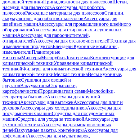
домашней техники
Принадлежности для пылесосов
Щетки,
насадки для пылесосов
Аксессуары для роботов-
пылесосов
Расходные материалы для пылесосов
Станции,
аккумуляторы для роботов-пылесосов
Аксессуары для
швейных машин
Аксессуары для промышленного швейного
оборудования
Аксессуары для стиральных и сушильных
машин
Аксессуары для пароочистителей,
отпаривателей
Аксессуары для стеклоочистителей
Техника для
измельчения продуктов
Блендеры
Кухонные комбайны,
измельчители
Планетарные
миксеры
Миксеры
Мясорубки
Ломтерезки
Комплектующие для
климатической техники
Управление климатической
техникой
Фильтры для климатической техники
Аксессуары для
климатической техники
Мелкая техника
Весы кухонные,
бытовые
Сушилки для овощей и
фруктов
Вакууматоры
Открывалки,
картофелечистки
Проращиватели семян
Маслобойки,
сепараторы бытовые
Аксессуары для крупной
техники
Аксессуары для вытяжек
Аксессуары для плит и
духовок
Аксессуары для холодильников
Аксессуары для
посудомоечных машин
Средства для посудомоечных
машин
Средства для ухода за техникой
Аксессуары для
кухонной техники
Аксессуары для микроволновых
печей
Вакуумные пакеты, контейнеры
Аксессуары для
кофемашин
Аксессуары для мультиварок,