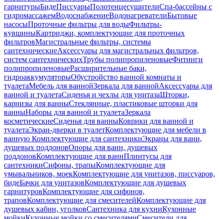
гарнитуры
Биде
Писсуары
Полотенцесушители
Спа-бассейны с
гидромассажем
Водоснабжение
Водонагреватели
Бытовые
насосы
Проточные фильтры для воды
Фильтры-
кувшины
Картриджи, комплектующие для проточных
фильтров
Магистральные фильтры, системы
сантехнические
Аксессуары для магистральных фильтров,
систем сантехнических
Трубы полипропиленовые
Фитинги
полипропиленовые
Расширительные баки,
гидроаккумуляторы
Обустройство ванной комнаты и
туалета
Мебель для ванной
Зеркала для ванной
Аксессуары для
ванной и туалета
Сиденья и чехлы для унитаза
Шторки,
карнизы для ванны
Стеклянные, пластиковые шторки для
ванны
Наборы для ванной и туалета
Зеркала
косметические
Сиденья для ванны
Коврики для ванной и
туалета
Экран-дверки в туалет
Комплектующие для мебели в
ванную
Комплектующие для сантехники
Экраны для ванн,
душевых поддонов
Опоры для ванн, душевых
поддонов
Комплектующие для ванн
Плинтусы для
сантехники
Сифоны, трапы
Комплектующие для
умывальников, моек
Комплектующие для унитазов, писсуаров,
биде
Бачки для унитазов
Комплектующие для душевых
гарнитуров
Комплектующие для сифонов,
трапов
Комплектующие для смесителей
Комплектующие для
душевых кабин, уголков
Сантехника для кухни
Кухонные
мойки
Кухонные мойки со смесителями
Смесители для