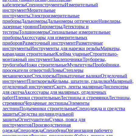
кабелерезы
Специнструменты
Измерительный
инструмент
Мерительные
инструменты
Электроизмерительные
приборы
Дальномеры
Дальномеры оптические
Нивелиры,
лазерные уровни
Пирометры
Детекторы и
тестеры
Толщиномеры
Специальные измерительные
приборы
Аксессуары для измерительных
приборов
Разметочный инструмент
Разметочные
инструменты
Инструменты для нарезки резьбы
Маркеры,
карандаши строительные
Клейма ударные
Строительно-
монтажный инструмент
Заклепочники
Труборезы,
трубогибы
Ножи строительные
Мультитулы
Пробойники,
просекатели отверстий
Ломы
Степлеры
механические
Стеклорезы
Прикаточные валики
Отделочный
инструмент
Плиткорезы
Кельмы, шпатели, гладилки
Малярный,
отделочный инструмент
Скотч, ленты малярные
Диспенсеры
для скотча
Аксессуары для малярных, отделочных
работ
Пленки строительные
Лестницы и стремянки
Лестницы,
стремянки
Чердачные лестницы
Элементы
лестниц
Подъемники строительные
Спецодежда и средства
защиты
Средства индивидуальной
защиты
Огнетушители
Сумки, пояса для
инструментов
Производственная
одежда
Спецодежда
Спецобувь
Организация рабочего
пространства
Фонари, прожекторы
Кейсы, ящики для