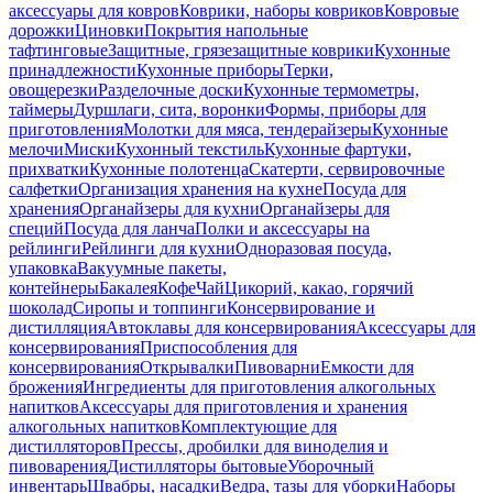
аксессуары для ковров
Коврики, наборы ковриков
Ковровые
дорожки
Циновки
Покрытия напольные
тафтинговые
Защитные, грязезащитные коврики
Кухонные
принадлежности
Кухонные приборы
Терки,
овощерезки
Разделочные доски
Кухонные термометры,
таймеры
Дуршлаги, сита, воронки
Формы, приборы для
приготовления
Молотки для мяса, тендерайзеры
Кухонные
мелочи
Миски
Кухонный текстиль
Кухонные фартуки,
прихватки
Кухонные полотенца
Скатерти, сервировочные
салфетки
Организация хранения на кухне
Посуда для
хранения
Органайзеры для кухни
Органайзеры для
специй
Посуда для ланча
Полки и аксессуары на
рейлинги
Рейлинги для кухни
Одноразовая посуда,
упаковка
Вакуумные пакеты,
контейнеры
Бакалея
Кофе
Чай
Цикорий, какао, горячий
шоколад
Сиропы и топпинги
Консервирование и
дистилляция
Автоклавы для консервирования
Аксессуары для
консервирования
Приспособления для
консервирования
Открывалки
Пивоварни
Емкости для
брожения
Ингредиенты для приготовления алкогольных
напитков
Аксессуары для приготовления и хранения
алкогольных напитков
Комплектующие для
дистилляторов
Прессы, дробилки для виноделия и
пивоварения
Дистилляторы бытовые
Уборочный
инвентарь
Швабры, насадки
Ведра, тазы для уборки
Наборы