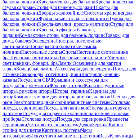
балкона, лоджии
Кресла-мешки для балкона
Кресла подвесные,
стулья садовые
Столы для балкона, лоджии
Шкафы для
балкона, лоджии
Дверцы жалюзийные
Системы хранения для
балкона, лоджии
Журнальные столы, столы-книги
Тумбы для
балкона, лоджии
Кресла-качалки, кресла-маятники
Стулья для
балкона, лоджии
Кресла, пуфы для балкона,
лоджии
Компактные столы для балкона, лоджии
Товары для
дома, бакалея
Освещение
Люстры, потолочные
светильники
Торшеры
Прикроватные лампы,
ночники
Настольные лампы
Споты
Настенные светильники,
бра
Точечные светильники
Трековые светильники
Уличные
светильники, фонари, бра
Лампы
Освещение для картин,
зеркал
Кольцевые лампы
Аксессуары для освещения
Посуда для
готовки
Сковороды, сотейники, воки
Кастрюли, ковши,
казаны
Посуда для СВЧ
Крышки и аксессуары для
посуды
Гастроемкости
Жалюзи, шторы
Жалюзи, рулонные
шторы, римские шторы
Шторы, гардины
Карнизы для
штор
Комплектующие для штор, карнизов, жалюзи
Пленки для
окон
Электроприводные солнцезащитные системы
Столовая
посуда, сервировка
Посуда для напитков
Посуда для горячих
напитков
Посуда для подачи и хранения напитков
Столовые
приборы
Столовая посуда
Посуда для сервировки
Предметы
сервировки
Детская столовая посуда
Декор
Зеркала
Кашпо,
стойки для цветов
Картины, постеры
Часы
интерьерные
Искусственные цветы, растения
Вазы
Ключницы,