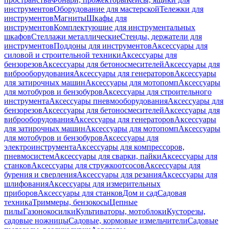
инструментов
Оборудование для мастерской
Тележки для
инструментов
Магниты
Шкафы для
инструментов
Комплектующие для инструментальных
шкафов
Стеллажи металлические
Стенды, держатели для
инструментов
Поддоны для инструментов
Аксессуары для
силовой и строительной техники
Аксессуары для
бензорезов
Аксессуары для бетоносмесителей
Аксессуары для
виброоборудования
Аксессуары для генераторов
Аксессуары
для затирочных машин
Аксессуары для мотопомп
Аксессуары
для мотобуров и бензобуров
Аксессуары для строительного
инструмента
Аксессуары пневмооборудования
Аксессуары для
бензорезов
Аксессуары для бетоносмесителей
Аксессуары для
виброоборудования
Аксессуары для генераторов
Аксессуары
для затирочных машин
Аксессуары для мотопомп
Аксессуары
для мотобуров и бензобуров
Аксессуары для
электроинструмента
Аксессуары для компрессоров,
пневмосистем
Аксессуары для сварки, пайки
Аксессуары для
станков
Аксессуары для стружкоотсосов
Аксессуары для
бурения и сверления
Аксессуары для резания
Аксессуары для
шлифования
Аксессуары для измерительных
приборов
Аксессуары для станков
Дом и сад
Садовая
техника
Триммеры, бензокосы
Цепные
пилы
Газонокосилки
Культиваторы, мотоблоки
Кусторезы,
садовые ножницы
Садовые, кормовые измельчители
Садовые