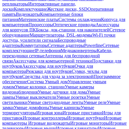
репликаторы
Интерактивные панели,
доски
Комплектующие
Жесткие диски, SSD
Оперативная
память
Видеокарты
Компьютерные блоки
питания
Материнские платы
Системы охлаждения
Корпуса для
компьютеров
Процессоры
Оптические приводы
Аксессуары
для корпусов ПК
Боксы, док-станции для накопителей
Сетевое
оборудование
Маршрутизаторы, DSL-модемы
Wi-Fi точки
доступа, усилители сигнала
Беспроводные
адаптеры
Коммутаторы
Сетевые адаптеры
Powerline
Сетевые
комплектующие
IP-телефония
Медиаконвертеры
Кабели,
переходники сетевые
Антенны для беспроводной
связи
Аксессуары для компьютерной техники
Подставки для
ноутбуков
Аксессуары для ноутбуков
Очки для
компьютера
Рюкзаки для ноутбуков
Сумки, чехлы для
ноутбуков
Средства для ухода за электроникой
Программное
обеспечение
Система Умный дом
Управление умным
домом
Умные колонки, станции
Умные камеры
видеонаблюдения
Умные датчики для дома
Умные
лампы
Умные выключатели
Умные розетки
Умные
светильники
Умные светодиодные ленты
Умные реле
Умные
замки
Умные домофоны
Умные карнизы
Умные
терморегуляторы
Игровая зона
Игровые приставки
Игры для
приставок
Игровые контроллеры
Игровые ноутбуки
Игровые
компьютеры
Игровые видеокарты
Игровые мониторы
Игровые
телевизоры
Игровые мыши
Игровые клавиатуры
Игровые