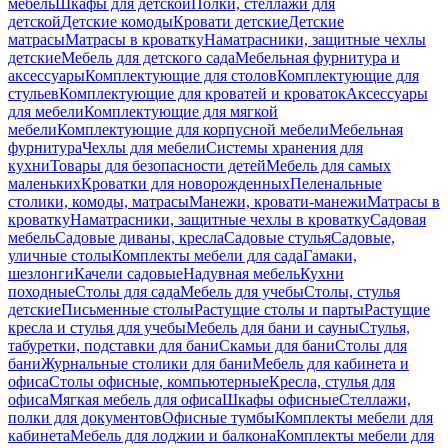
мебель
Шкафы для детской
Полки, стеллажи для
детской
Детские комоды
Кровати детские
Детские
матрасы
Матрасы в кроватку
Наматрасники, защитные чехлы
детские
Мебель для детского сада
Мебельная фурнитура и
аксессуары
Комплектующие для столов
Комплектующие для
стульев
Комплектующие для кроватей и кроваток
Аксессуары
для мебели
Комплектующие для мягкой
мебели
Комплектующие для корпусной мебели
Мебельная
фурнитура
Чехлы для мебели
Системы хранения для
кухни
Товары для безопасности детей
Мебель для самых
маленьких
Кроватки для новорожденных
Пеленальные
столики, комоды, матрасы
Манежи, кровати-манежи
Матрасы в
кроватку
Наматрасники, защитные чехлы в кроватку
Садовая
мебель
Садовые диваны, кресла
Садовые стулья
Садовые,
уличные столы
Комплекты мебели для сада
Гамаки,
шезлонги
Качели садовые
Надувная мебель
Кухни
походные
Столы для сада
Мебель для учебы
Столы, стулья
детские
Письменные столы
Растущие столы и парты
Растущие
кресла и стулья для учебы
Мебель для бани и сауны
Стулья,
табуретки, подставки для бани
Скамьи для бани
Столы для
бани
Журнальные столики для бани
Мебель для кабинета и
офиса
Столы офисные, компьютерные
Кресла, стулья для
офиса
Мягкая мебель для офиса
Шкафы офисные
Стеллажи,
полки для документов
Офисные тумбы
Комплекты мебели для
кабинета
Мебель для лоджии и балкона
Комплекты мебели для