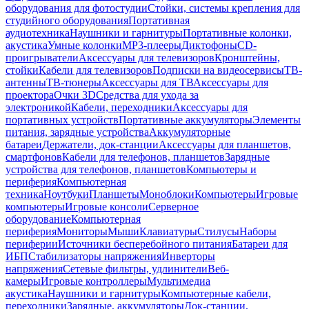
оборудования для фотостудии
Стойки, системы крепления для
студийного оборудования
Портативная
аудиотехника
Наушники и гарнитуры
Портативные колонки,
акустика
Умные колонки
MP3-плееры
Диктофоны
CD-
проигрыватели
Аксессуары для телевизоров
Кронштейны,
стойки
Кабели для телевизоров
Подписки на видеосервисы
ТВ-
антенны
ТВ-тюнеры
Аксессуары для ТВ
Аксессуары для
проектора
Очки 3D
Средства для ухода за
электроникой
Кабели, переходники
Аксессуары для
портативных устройств
Портативные аккумуляторы
Элементы
питания, зарядные устройства
Аккумуляторные
батареи
Держатели, док-станции
Аксессуары для планшетов,
смартфонов
Кабели для телефонов, планшетов
Зарядные
устройства для телефонов, планшетов
Компьютеры и
периферия
Компьютерная
техника
Ноутбуки
Планшеты
Моноблоки
Компьютеры
Игровые
компьютеры
Игровые консоли
Серверное
оборудование
Компьютерная
периферия
Мониторы
Мыши
Клавиатуры
Стилусы
Наборы
периферии
Источники бесперебойного питания
Батареи для
ИБП
Стабилизаторы напряжения
Инверторы
напряжения
Сетевые фильтры, удлинители
Веб-
камеры
Игровые контроллеры
Мультимедиа
акустика
Наушники и гарнитуры
Компьютерные кабели,
переходники
Зарядные, аккумуляторы
Док-станции,