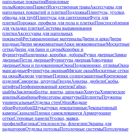
напольные покрытия
Виниловые
полы
Ковролин
Паркет
Искусственная трава
Аксессуары для
напольных покрытий и плитки
Подложка
Плинтусы, уголки,
обводы для труб
Плинтусы для сантехники
Фуги для
плитки
Порожки, профили для пола и плитки
Приспособления
для укладки плитки
Системы выравнивания
плитки
Аксессуары для напольных
покрытий
Реставрационные материалы
Двери и арки
Двери
входные
Двери межкомнатные
Арки межкомнатные
Москитные
сетки
Двери для бани и сауны
Коробки и
фурнитура
Наличники, коробки, доборы
Ручки дверные
Замки
дверные
Петли дверные
Фурнитура дверная
Доводчики
дверные
Окна и подоконники
Окна
Подоконники, отливы
Окна
мансардные
Фурнитура оконная
Мягкие окна
Москитные сетки
на окна
Жалюзи уличные
Пленки солнцезащитные
Крепежные
изделия
Саморезы, шурупы
Гвозди
Анкеры, дюбели
Скобы,
штифты
Перфорированный крепеж
Гайки,
шайбы
Заклепки
Болты, винты, шпильки
Хомуты
Химические
анкеры
Карабины
Фиксаторы арматуры
Шплинты
Пружины
универсальные
Отделка стен
Обои
Жидкие
обои
Фотообои
Штукатурки декоративные
Декоративный
камень
Скинали
Пленки самоклеящиеся
Армирующие
сетки
Стеновые панели
Уголки, маяки,
профили
Вагонка
Стеклохолсты, флизелин
Экраны для
радиаторов
Отделка потолка
Потолочные системы
Потолочные