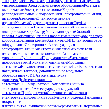
анкеры
Карабины
Фиксаторы арматуры
Шплинты
Пружины
универсальные
Электромонтажное оборудование
Розетки и
выключатели
Электрические звонки
Коробки
распределительные и подрозетники
Электропатроны
Вилки,
штепсели
Заземление
Электромонтажные
изделия
Клеммы
Средства диэлектрические
Трубки
термоусаживаемые
Изолирующие зажимы
Кабель и системы
для прокладки
Короба, трубы, металлорукав
Силовой
кабель
Наконечники, гильзы кабельные
Аксессуары для труб,
коробов
Кабельный крепеж
Арматура СИП
Электрощитовое
оборудование
Электрощиты
Аксессуары для
электрощита
Шины электротехнические
Выключатели
путевые, концевые
Трансформаторы
Аппаратура
управления
Рубильники
Предохранители
Частотные
преобразователи
Пускатели магнитные
Модульная
автоматика
Выключатели автоматические
Реле
Выключатели
нагрузки
Контакторы
Дополнительное модульное
оборудование
УЗИП
Автоматика пуска
двигателя
Дифференциальные
автоматы
УЗО
Конденсаторы
Комплексная защита
электродвигателей
Аксессуары для модульной
автоматики
Приборы учета
Счетчики газа
Счетчики
электроэнергии
Счетчики воды
Ремонт и отделка
Напольные
покрытия и
плитка
Плитка
Ламинат
Линолеум
Керамогранит
Спортивные