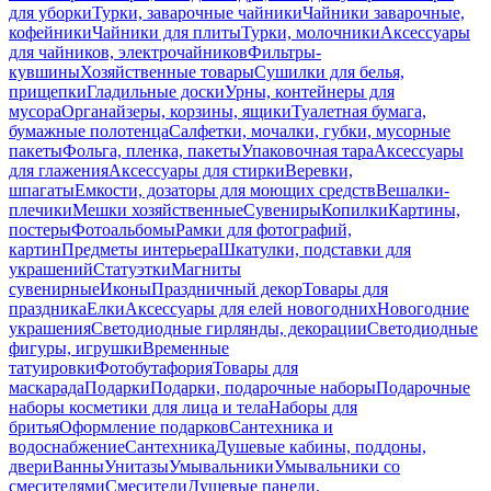
для уборки
Турки, заварочные чайники
Чайники заварочные,
кофейники
Чайники для плиты
Турки, молочники
Аксессуары
для чайников, электрочайников
Фильтры-
кувшины
Хозяйственные товары
Сушилки для белья,
прищепки
Гладильные доски
Урны, контейнеры для
мусора
Органайзеры, корзины, ящики
Туалетная бумага,
бумажные полотенца
Салфетки, мочалки, губки, мусорные
пакеты
Фольга, пленка, пакеты
Упаковочная тара
Аксессуары
для глажения
Аксессуары для стирки
Веревки,
шпагаты
Емкости, дозаторы для моющих средств
Вешалки-
плечики
Мешки хозяйственные
Сувениры
Копилки
Картины,
постеры
Фотоальбомы
Рамки для фотографий,
картин
Предметы интерьера
Шкатулки, подставки для
украшений
Статуэтки
Магниты
сувенирные
Иконы
Праздничный декор
Товары для
праздника
Елки
Аксессуары для елей новогодних
Новогодние
украшения
Светодиодные гирлянды, декорации
Светодиодные
фигуры, игрушки
Временные
татуировки
Фотобутафория
Товары для
маскарада
Подарки
Подарки, подарочные наборы
Подарочные
наборы косметики для лица и тела
Наборы для
бритья
Оформление подарков
Сантехника и
водоснабжение
Сантехника
Душевые кабины, поддоны,
двери
Ванны
Унитазы
Умывальники
Умывальники со
смесителями
Смесители
Душевые панели,