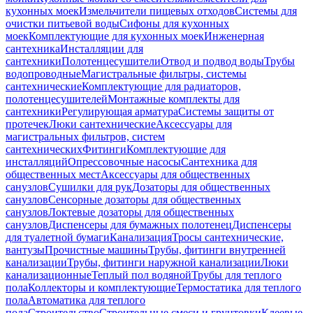
кухонных моек
Измельчители пищевых отходов
Системы для
очистки питьевой воды
Сифоны для кухонных
моек
Комплектующие для кухонных моек
Инженерная
сантехника
Инсталляции для
сантехники
Полотенцесушители
Отвод и подвод воды
Трубы
водопроводные
Магистральные фильтры, системы
сантехнические
Комплектующие для радиаторов,
полотенцесушителей
Монтажные комплекты для
сантехники
Регулирующая арматура
Системы защиты от
протечек
Люки сантехнические
Аксессуары для
магистральных фильтров, систем
сантехнических
Фитинги
Комплектующие для
инсталляций
Опрессовочные насосы
Сантехника для
общественных мест
Аксессуары для общественных
санузлов
Сушилки для рук
Дозаторы для общественных
санузлов
Сенсорные дозаторы для общественных
санузлов
Локтевые дозаторы для общественных
санузлов
Диспенсеры для бумажных полотенец
Диспенсеры
для туалетной бумаги
Канализация
Тросы сантехнические,
вантузы
Прочистные машины
Трубы, фитинги внутренней
канализации
Трубы, фитинги наружной канализации
Люки
канализационные
Теплый пол водяной
Трубы для теплого
пола
Коллекторы и комплектующие
Термостатика для теплого
пола
Автоматика для теплого
пола
Строительство
Строительные смеси и грунтовки
Клеевые