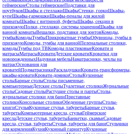
геймерские
Столы геймерские
Подставки для
ноутбуков
Шкафы и стеллажи
Шкафы
Стенки, горки
Шкафы-
купе
Шкафы-гармошки
Шкафы-пеналы для жилой
комнаты
Шкафы с витриной, буфеты
Шкафы, секции в
прихожую
Полки, стеллажи, системы хранения
Шкафы для
ванной комнаты
Вешалки, подставки для зонтов
Комоды,
тумбы
Комоды
Тумбы
Прикроватные тумбы
Обувницы, тумбы в
прихожую
Комоды, тумбы для ванной
Пеленальные столики,
комоды
Тумбы под ТВ
Комоды пластиковые
Кровати и
матрасы
Матрасы
Кровати
Детские кровати
Кроватки для
новорожденных
Надувная мебель
Наматрасники, чехлы на
матрас
Основания для
кроватей
Подматрасники
Раскладушки
Кровати-трансформеры,
шкафы-кровати
Кровати-домики
Столы
Кухонные
столы
Барные столы
Столы письменные,
компьютерные
Детские столы
Туалетные столики
Журнальные
столы
Садовые столы
Растущие столы и парты
Столы,
журнальные столики для бани
Приставные
столики
Консольные столики
Обеденные группы
Столы-
книги
Стулья
Кухонные стулья, табуреты
Барные стулья,
табуреты
Компьютерные кресла, стулья
Геймерские
кресла
Детские стулья, табуреты
Банкетки, скамьи
Садовые
кресла, стулья, табуреты
Стулья, табуреты для бани
Стульчики
для кормления
Кухня
Кухонный гарнитур
Кухонные