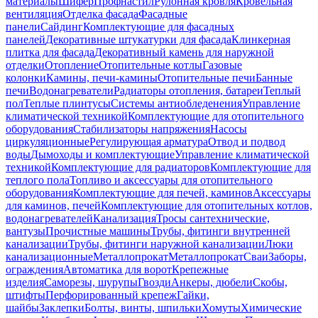
материалы
Шифер
Профнастил
Рулонная кровля
Кровельная
вентиляция
Отделка фасада
Фасадные
панели
Сайдинг
Комплектующие для фасадных
панелей
Декоративные штукатурки для фасада
Клинкерная
плитка для фасада
Декоративный камень для наружной
отделки
Отопление
Отопительные котлы
Газовые
колонки
Камины, печи-камины
Отопительные печи
Банные
печи
Водонагреватели
Радиаторы отопления, батареи
Теплый
пол
Теплые плинтусы
Системы антиобледенения
Управление
климатической техникой
Комплектующие для отопительного
оборудования
Стабилизаторы напряжения
Насосы
циркуляционные
Регулирующая арматура
Отвод и подвод
воды
Дымоходы и комплектующие
Управление климатической
техникой
Комплектующие для радиаторов
Комплектующие для
теплого пола
Топливо и аксессуары для отопительного
оборудования
Комплектующие для печей, каминов
Аксессуары
для каминов, печей
Комплектующие для отопительных котлов,
водонагревателей
Канализация
Тросы сантехнические,
вантузы
Прочистные машины
Трубы, фитинги внутренней
канализации
Трубы, фитинги наружной канализации
Люки
канализационные
Металлопрокат
Металлопрокат
Сваи
Заборы,
ограждения
Автоматика для ворот
Крепежные
изделия
Саморезы, шурупы
Гвозди
Анкеры, дюбели
Скобы,
штифты
Перфорированный крепеж
Гайки,
шайбы
Заклепки
Болты, винты, шпильки
Хомуты
Химические