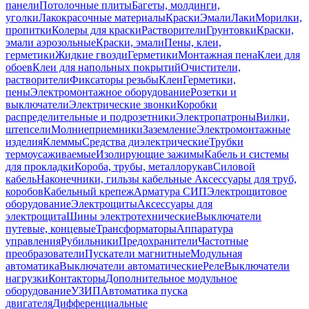
панели
Потолочные плиты
Багеты, молдинги,
уголки
Лакокрасочные материалы
Краски
Эмали
Лаки
Морилки,
пропитки
Колеры для краски
Растворители
Грунтовки
Краски,
эмали аэрозольные
Краски, эмали
Пены, клеи,
герметики
Жидкие гвозди
Герметики
Монтажная пена
Клеи для
обоев
Клеи для напольных покрытий
Очистители,
растворители
Фиксаторы резьбы
Клеи
Герметики,
пены
Электромонтажное оборудование
Розетки и
выключатели
Электрические звонки
Коробки
распределительные и подрозетники
Электропатроны
Вилки,
штепсели
Молниеприемники
Заземление
Электромонтажные
изделия
Клеммы
Средства диэлектрические
Трубки
термоусаживаемые
Изолирующие зажимы
Кабель и системы
для прокладки
Короба, трубы, металлорукав
Силовой
кабель
Наконечники, гильзы кабельные
Аксессуары для труб,
коробов
Кабельный крепеж
Арматура СИП
Электрощитовое
оборудование
Электрощиты
Аксессуары для
электрощита
Шины электротехнические
Выключатели
путевые, концевые
Трансформаторы
Аппаратура
управления
Рубильники
Предохранители
Частотные
преобразователи
Пускатели магнитные
Модульная
автоматика
Выключатели автоматические
Реле
Выключатели
нагрузки
Контакторы
Дополнительное модульное
оборудование
УЗИП
Автоматика пуска
двигателя
Дифференциальные