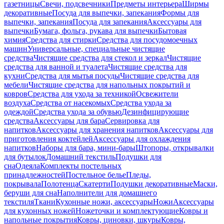
газетницы
Свечи, подсвечники
Предметы интерьера
Ширмы
декоративные
Посуда для выпечки, запекания
Формы для
выпечки, запекания
Посуда для запекания
Аксессуары для
выпечки
Бумага, фольга, рукава для выпечки
Бытовая
химия
Средства для стирки
Средства для посудомоечных
машин
Универсальные, специальные чистящие
средства
Чистящие средства для стекол и зеркал
Чистящие
средства для ванной и туалета
Чистящие средства для
кухни
Средства для мытья посуды
Чистящие средства для
мебели
Чистящие средства для напольных покрытий и
ковров
Средства для ухода за техникой
Освежители
воздуха
Средства от насекомых
Средства ухода за
одеждой
Средства ухода за обувью
Дезинфицирующие
средства
Аксессуары для бара
Сервировка для
напитков
Аксессуары для хранения напитков
Аксессуары для
приготовления коктейлей
Аксессуары для охлаждения
напитков
Наборы для бара, мини-бары
Штопоры, открывалки
для бутылок
Домашний текстиль
Подушки для
сна
Одеяла
Комплекты постельных
принадлежностей
Постельное белье
Пледы,
покрывала
Полотенца
Скатерти
Подушки декоративные
Маски,
беруши для сна
Наполнители для домашнего
текстиля
Ткани
Кухонные ножи, аксессуары
Ножи
Аксессуары
для кухонных ножей
Ножеточки и комплектующие
Ковры и
напольные покрытия
Ковры, циновки, шкуры
Ковры,