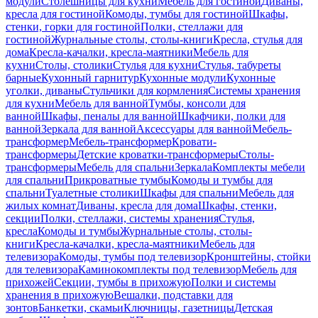
модули
Столешницы для кухни
Мебель для гостиной
Диваны,
кресла для гостиной
Комоды, тумбы для гостиной
Шкафы,
стенки, горки для гостиной
Полки, стеллажи для
гостиной
Журнальные столы, столы-книги
Кресла, стулья для
дома
Кресла-качалки, кресла-маятники
Мебель для
кухни
Столы, столики
Стулья для кухни
Стулья, табуреты
барные
Кухонный гарнитур
Кухонные модули
Кухонные
уголки, диваны
Стульчики для кормления
Системы хранения
для кухни
Мебель для ванной
Тумбы, консоли для
ванной
Шкафы, пеналы для ванной
Шкафчики, полки для
ванной
Зеркала для ванной
Аксессуары для ванной
Мебель-
трансформер
Мебель-трансформер
Кровати-
трансформеры
Детские кроватки-трансформеры
Столы-
трансформеры
Мебель для спальни
Зеркала
Комплекты мебели
для спальни
Прикроватные тумбы
Комоды и тумбы для
спальни
Туалетные столики
Шкафы для спальни
Мебель для
жилых комнат
Диваны, кресла для дома
Шкафы, стенки,
секции
Полки, стеллажи, системы хранения
Стулья,
кресла
Комоды и тумбы
Журнальные столы, столы-
книги
Кресла-качалки, кресла-маятники
Мебель для
телевизора
Комоды, тумбы под телевизор
Кронштейны, стойки
для телевизора
Каминокомплекты под телевизор
Мебель для
прихожей
Секции, тумбы в прихожую
Полки и системы
хранения в прихожую
Вешалки, подставки для
зонтов
Банкетки, скамьи
Ключницы, газетницы
Детская