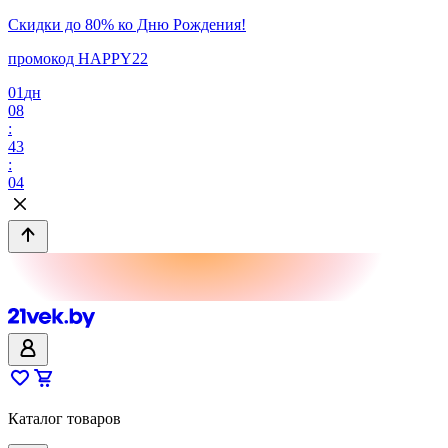
Скидки до 80% ко Дню Рождения!
промокод HAPPY22
01
дн
08
:
43
:
04
Каталог товаров