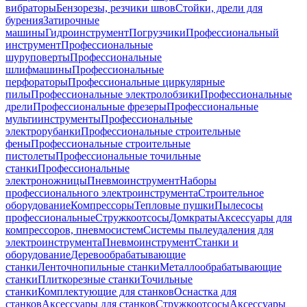
вибраторы
Бензорезы, резчики швов
Стойки, дрели для
бурения
Затирочные
машины
Гидроинструмент
Погрузчики
Профессиональный
инструмент
Профессиональные
шуруповерты
Профессиональные
шлифмашины
Профессиональные
перфораторы
Профессиональные циркулярные
пилы
Профессиональные электролобзики
Профессиональные
дрели
Профессиональные фрезеры
Профессиональные
мультиинструменты
Профессиональные
электрорубанки
Профессиональные строительные
фены
Профессиональные строительные
пистолеты
Профессиональные точильные
станки
Профессиональные
электроножницы
Пневмоинструмент
Наборы
профессионального электроинструмента
Строительное
оборудование
Компрессоры
Тепловые пушки
Пылесосы
профессиональные
Стружкоотсосы
Домкраты
Аксессуары для
компрессоров, пневмосистем
Системы пылеудаления для
электроинструмента
Пневмоинструмент
Станки и
оборудование
Деревообрабатывающие
станки
Ленточнопильные станки
Металлообрабатывающие
станки
Плиткорезные станки
Точильные
станки
Комплектующие для станков
Оснастка для
станков
Аксессуары для станков
Стружкоотсосы
Аксессуары