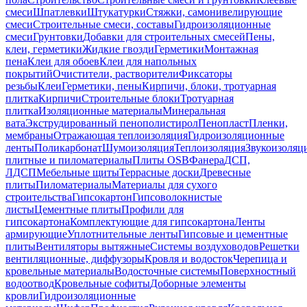
смеси
Шпатлевки
Штукатурки
Стяжки, самонивелирующие
смеси
Строительные смеси, составы
Гидроизоляционные
смеси
Грунтовки
Добавки для строительных смесей
Пены,
клеи, герметики
Жидкие гвозди
Герметики
Монтажная
пена
Клеи для обоев
Клеи для напольных
покрытий
Очистители, растворители
Фиксаторы
резьбы
Клеи
Герметики, пены
Кирпичи, блоки, тротуарная
плитка
Кирпичи
Строительные блоки
Тротуарная
плитка
Изоляционные материалы
Минеральная
вата
Экструдированный пенополистирол
Пенопласт
Пленки,
мембраны
Отражающая теплоизоляция
Гидроизоляционные
ленты
Поликарбонат
Шумоизоляция
Теплоизоляция
Звукоизоляц
плитные и пиломатериалы
Плиты OSB
Фанера
ДСП,
ЛДСП
Мебельные щиты
Террасные доски
Древесные
плиты
Пиломатериалы
Материалы для сухого
строительства
Гипсокартон
Гипсоволокнистые
листы
Цементные плиты
Профили для
гипсокартона
Комплектующие для гипсокартона
Ленты
армирующие
Уплотнительные ленты
Гипсовые и цементные
плиты
Вентиляторы вытяжные
Системы воздуховодов
Решетки
вентиляционные, диффузоры
Кровля и водосток
Черепица и
кровельные материалы
Водосточные системы
Поверхностный
водоотвод
Кровельные софиты
Доборные элементы
кровли
Гидроизоляционные