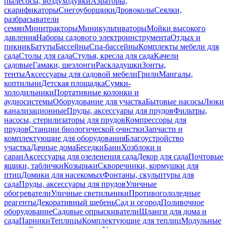
пылесосы, воздуходувки
Аэраторы,
скарификаторы
Снегоуборщики
Дровоколы
Сеялки,
разбрасыватели
семян
Минитракторы
Миникультиваторы
Мойки высокого
давления
Наборы садового электроинструмента
Отдых и
пикник
Батуты
Бассейны
Спа-бассейны
Комплекты мебели для
сада
Столы для сада
Стулья, кресла для сада
Качели
садовые
Гамаки, шезлонги
Раскладушки
Зонты,
тенты
Аксессуары для садовой мебели
Грили
Мангалы,
коптильни
Детская площадка
Сумки-
холодильники
Портативные колонки и
аудиосистемы
Оборудование для участка
Бытовые насосы
Люки
канализационные
Пруды, аксессуары для прудов
Фильтры,
насосы, стерилизаторы для прудов
Компрессоры для
прудов
Станции биологической очистки
Запчасти и
комплектующие для оборудования
Благоустройство
участка
Дачные дома
Беседки
Бани
Хозблоки и
сараи
Аксессуары для озеленения сада
Декор для сада
Почтовые
ящики, таблички
Козырьки
Скворечники, кормушки для
птиц
Домики для насекомых
Фонтаны, скульптуры для
сада
Пруды, аксессуары для прудов
Уличные
обогреватели
Уличные светильники
Противогололедные
реагенты
Декоративный щебень
Сад и огород
Поливочное
оборудование
Садовые опрыскиватели
Шланги для дома и
сада
Парники
Теплицы
Комплектующие для теплиц
Модульные