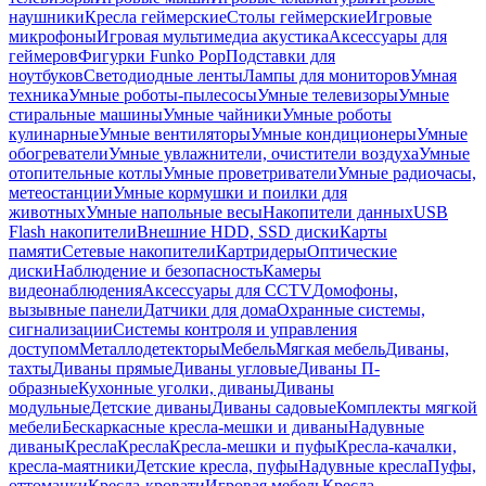
наушники
Кресла геймерские
Столы геймерские
Игровые
микрофоны
Игровая мультимедиа акустика
Аксессуары для
геймеров
Фигурки Funko Pop
Подставки для
ноутбуков
Светодиодные ленты
Лампы для мониторов
Умная
техника
Умные роботы-пылесосы
Умные телевизоры
Умные
стиральные машины
Умные чайники
Умные роботы
кулинарные
Умные вентиляторы
Умные кондиционеры
Умные
обогреватели
Умные увлажнители, очистители воздуха
Умные
отопительные котлы
Умные проветриватели
Умные радиочасы,
метеостанции
Умные кормушки и поилки для
животных
Умные напольные весы
Накопители данных
USB
Flash накопители
Внешние HDD, SSD диски
Карты
памяти
Сетевые накопители
Картридеры
Оптические
диски
Наблюдение и безопасность
Камеры
видеонаблюдения
Аксессуары для CCTV
Домофоны,
вызывные панели
Датчики для дома
Охранные системы,
сигнализации
Системы контроля и управления
доступом
Металлодетекторы
Мебель
Мягкая мебель
Диваны,
тахты
Диваны прямые
Диваны угловые
Диваны П-
образные
Кухонные уголки, диваны
Диваны
модульные
Детские диваны
Диваны садовые
Комплекты мягкой
мебели
Бескаркасные кресла-мешки и диваны
Надувные
диваны
Кресла
Кресла
Кресла-мешки и пуфы
Кресла-качалки,
кресла-маятники
Детские кресла, пуфы
Надувные кресла
Пуфы,
оттоманки
Кресла-кровати
Игровая мебель
Кресла