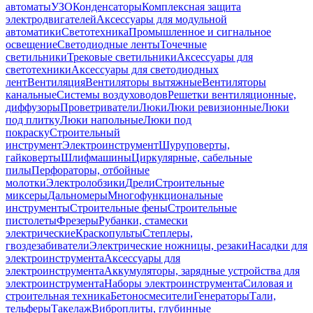
автоматы
УЗО
Конденсаторы
Комплексная защита
электродвигателей
Аксессуары для модульной
автоматики
Светотехника
Промышленное и сигнальное
освещение
Светодиодные ленты
Точечные
светильники
Трековые светильники
Аксессуары для
светотехники
Аксессуары для светодиодных
лент
Вентиляция
Вентиляторы вытяжные
Вентиляторы
канальные
Системы воздуховодов
Решетки вентиляционные,
диффузоры
Проветриватели
Люки
Люки ревизионные
Люки
под плитку
Люки напольные
Люки под
покраску
Строительный
инструмент
Электроинструмент
Шуруповерты,
гайковерты
Шлифмашины
Циркулярные, сабельные
пилы
Перфораторы, отбойные
молотки
Электролобзики
Дрели
Строительные
миксеры
Дальномеры
Многофункциональные
инструменты
Строительные фены
Строительные
пистолеты
Фрезеры
Рубанки, стамески
электрические
Краскопульты
Степлеры,
гвоздезабиватели
Электрические ножницы, резаки
Насадки для
электроинструмента
Аксессуары для
электроинструмента
Аккумуляторы, зарядные устройства для
электроинструмента
Наборы электроинструмента
Силовая и
строительная техника
Бетоносмесители
Генераторы
Тали,
тельферы
Такелаж
Виброплиты, глубинные