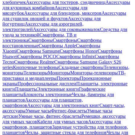
хлебопечек
Аксессуары для тостеров, сэндвичниц
Аксессуары
для кухонных комбайнов
Аксессуары для
мясорубок
Аксессуары для блендеров, миксеров
Аксессуары
для сушилок овощей и фруктов
Аксессуары для
йогуртниц
Аксессуары для аэрогрилей,
электрогрилей
Аксессуары для соковыжималок
Средства для
ухода за техникой
Смартфоны, ТВ и
электроника
Смартфоны
Смартфоны
Смартфоны
восстановленные
Смартфоны Apple
Смартфоны
Xiaomi
Смартфоны Samsung
Смартфоны Honor
Смартфоны
Huawei
Смартфоны POCO
Смартфоны Infinix
Смартфоны
Tecno
Смартфоны Realme
Смартфоны Samsung Galaxy S26
series
Кнопочные телефоны
Складные смартфоны
Телевизоры,
мониторы
Телевизоры
Мониторы
Мониторы-телевизоры
ТВ-
приставки и медиаплееры
Проекторы
Проекционные
экраны
Профессиональные дисплеи
Планшеты, электронные
книги
Планшеты
Электронные книги
Графические
планшеты
Блокноты электронные
Чехлы, бамперы для
планшетов
Аксессуары для планшетов,
смартфонов
Аксессуары для электронных книг
Смарт-часы,
аксессуары
Умные часы
Фитнес-браслеты
Умные часы
детские
Умные часы, фитнес-браслеты
Ремешки, аксессуары
для умных часов
Кабели для умных часов
Аксессуары для
смартфонов, планшетов
Зарядные устройства для телефонов,
планшетов
Чехлы, защитные стекла для телефонов
Чехлы для