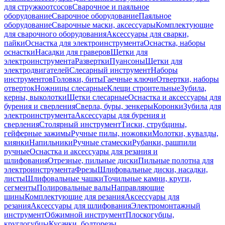
для стружкоотсосов
Сварочное и паяльное
оборудование
Сварочное оборудование
Паяльное
оборудование
Сварочные маски, аксессуары
Комплектующие
для сварочного оборудования
Аксессуары для сварки,
пайки
Оснастка для электроинструмента
Оснастка, наборы
оснастки
Насадки для граверов
Щетки для
электроинструмента
Развертки
Пуансоны
Щетки для
электродвигателей
Слесарный инструмент
Наборы
инструментов
Головки, биты
Гаечные ключи
Отвертки, наборы
отверток
Ножницы слесарные
Клещи строительные
Зубила,
керны, выколотки
Щетки слесарные
Оснастка и аксессуары для
бурения и сверления
Сверла, буры, зенкеры
Коронки
Зубила для
электроинструмента
Аксессуары для бурения и
сверления
Столярный инструмент
Тиски, струбцины,
гейферные зажимы
Ручные пилы, ножовки
Молотки, кувалды,
киянки
Напильники
Ручные стамески
Рубанки, рашпили
ручные
Оснастка и аксессуары для резания и
шлифования
Отрезные, пильные диски
Пильные полотна для
электроинструмента
Фрезы
Шлифовальные диски, насадки,
листы
Шлифовальные чашки
Точильные камни, круги,
сегменты
Полировальные валы
Направляющие
шины
Комплектующие для резания
Аксессуары для
резания
Аксессуары для шлифования
Электромонтажный
инструмент
Обжимной инструмент
Плоскогубцы,
круглогубцы
Кусачки, болторезы,