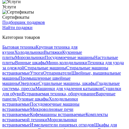
Услуги
Сертификаты
Подборщик подарков
Найти подарки
Категории товаров
Бытовая техника
Крупная техника для
кухни
Холодильники
Вытяжки
Кухонные
плиты
Морозильники
Посудомоечные машины
Настольные
плиты
Винные шкафы
Мини-холодильники
Техника для ухода
за одеждой
Стиральные машины
Стиральные машины
встраиваемые
Утюги
Отпариватели
Швейные, вышивальные
машины
Промышленные швейные
машины
Оверлоки
Сушильные машины, шкафы
Гладильные
системы, прессы
Машинки для удаления катышков
Сушилки
для обуви
Встраиваемая техника, оборудование
Варочные
панели
Духовые шкафы
Холодильники
встраиваемые
Посудомоечные машины
встраиваемые
Микроволновые печи
встраиваемые
Кофемашины встраиваемые
Комплекты
встраиваемой техники
Морозильники
встраиваемые
Измельчители пищевых отходов
Шкафы для