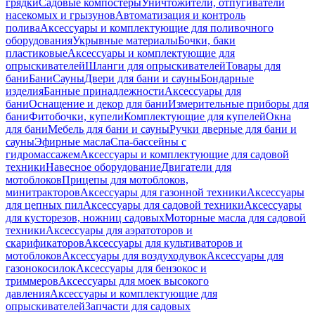
грядки
Садовые компостеры
Уничтожители, отпугиватели
насекомых и грызунов
Автоматизация и контроль
полива
Аксессуары и комплектующие для поливочного
оборудования
Укрывные материалы
Бочки, баки
пластиковые
Аксессуары и комплектующие для
опрыскивателей
Шланги для опрыскивателей
Товары для
бани
Бани
Сауны
Двери для бани и сауны
Бондарные
изделия
Банные принадлежности
Аксессуары для
бани
Оснащение и декор для бани
Измерительные приборы для
бани
Фитобочки, купели
Комплектующие для купелей
Окна
для бани
Мебель для бани и сауны
Ручки дверные для бани и
сауны
Эфирные масла
Спа-бассейны с
гидромассажем
Аксессуары и комплектующие для садовой
техники
Навесное оборудование
Двигатели для
мотоблоков
Прицепы для мотоблоков,
минитракторов
Аксессуары для газонной техники
Аксессуары
для цепных пил
Аксессуары для садовой техники
Аксессуары
для кусторезов, ножниц садовых
Моторные масла для садовой
техники
Аксессуары для аэратоторов и
скарификаторов
Аксессуары для культиваторов и
мотоблоков
Аксессуары для воздуходувок
Аксессуары для
газонокосилок
Аксессуары для бензокос и
триммеров
Аксессуары для моек высокого
давления
Аксессуары и комплектующие для
опрыскивателей
Запчасти для садовых