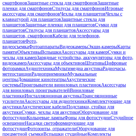
смартфонов
Защитные стекла для смартфонов
Защитные
пленки для смартфонов
Стилусы для смартфонов
Игровые
аксессуары для смартфонов
Чехлы для планшетов
Чехлы с
клавиатурой для планшетов
Защитные стекла для
планшетов
Защитные пленки для планшетов
Сумки для
планшетов
Стилусы для планшетов
Аксессуары для
планшетов, смартфонов
Кабели для телефонов,
планшетов
Фото,
видеосъемка
Фотоаппараты
Видеокамеры
Экшн-камеры
Карты
памяти
Объективы
Вспышки
Аксессуары для камер
Сумки и
чехлы для камер
Зарядные устройства, аккумуляторы для фото,
видеокамер
Аксессуары для объективов
Штативы
Цифровые
фоторамки
Аудиотехника
Мультимедиа акустика
Радиочасы,
метеостанции
Радиоприемники
Музыкальные
центры
Домашние кинотеатры
Акустические
системы
Проигрыватели виниловых пластинок
Аксессуары
для виниловых проигрывателей
Виниловые
пластинки
Инсталляционная акустика
Трансляционные
усилители
Аксессуары для аудиотехники
Комплектующие для
акустики
Акустические кабели
Подставки, стойки для
акустики
Сумки, чехлы для акустики
Оборудование для
фотостудии
Кольцевые лампы
Фоны для фотостудии
Студийное
освещение
Насадки светоформирующие для
фотостудии
Фотозонты, отражатели
Оборудование для
предметной съемки
Вспышки студийные
Комплекты