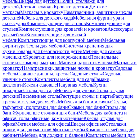
мебель
Шкафы для детской
Полки, стеллажи для
детской
Детские комоды
Кровати детские
Детские
матрасы
Матрасы в кроватку
Наматрасники, защитные чехлы
детские
Мебель для детского сада
Мебельная фурнитура и
аксессуары
Комплектующие для столов
Комплектующие для
стульев
Комплектующие для кроватей и кроваток
Аксессуары
для мебели
Комплектующие для мягкой
мебели
Комплектующие для корпусной мебели
Мебельная
фурнитура
Чехлы для мебели
Системы хранения для
кухни
Товары для безопасности детей
Мебель для самых
маленьких
Кроватки для новорожденных
Пеленальные
столики, комоды, матрасы
Манежи, кровати-манежи
Матрасы в
кроватку
Наматрасники, защитные чехлы в кроватку
Садовая
мебель
Садовые диваны, кресла
Садовые стулья
Садовые,
уличные столы
Комплекты мебели для сада
Гамаки,
шезлонги
Качели садовые
Надувная мебель
Кухни
походные
Столы для сада
Мебель для учебы
Столы, стулья
детские
Письменные столы
Растущие столы и парты
Растущие
кресла и стулья для учебы
Мебель для бани и сауны
Стулья,
табуретки, подставки для бани
Скамьи для бани
Столы для
бани
Журнальные столики для бани
Мебель для кабинета и
офиса
Столы офисные, компьютерные
Кресла, стулья для
офиса
Мягкая мебель для офиса
Шкафы офисные
Стеллажи,
полки для документов
Офисные тумбы
Комплекты мебели для
кабинета
Мебель для лоджии и балкона
Комплекты мебели для