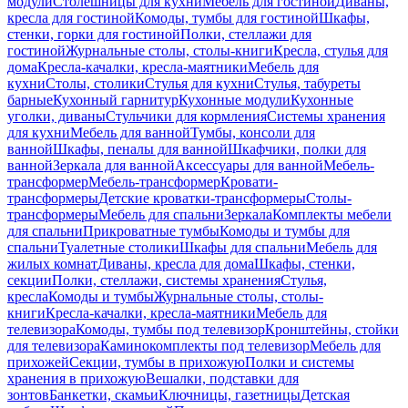
модули
Столешницы для кухни
Мебель для гостиной
Диваны,
кресла для гостиной
Комоды, тумбы для гостиной
Шкафы,
стенки, горки для гостиной
Полки, стеллажи для
гостиной
Журнальные столы, столы-книги
Кресла, стулья для
дома
Кресла-качалки, кресла-маятники
Мебель для
кухни
Столы, столики
Стулья для кухни
Стулья, табуреты
барные
Кухонный гарнитур
Кухонные модули
Кухонные
уголки, диваны
Стульчики для кормления
Системы хранения
для кухни
Мебель для ванной
Тумбы, консоли для
ванной
Шкафы, пеналы для ванной
Шкафчики, полки для
ванной
Зеркала для ванной
Аксессуары для ванной
Мебель-
трансформер
Мебель-трансформер
Кровати-
трансформеры
Детские кроватки-трансформеры
Столы-
трансформеры
Мебель для спальни
Зеркала
Комплекты мебели
для спальни
Прикроватные тумбы
Комоды и тумбы для
спальни
Туалетные столики
Шкафы для спальни
Мебель для
жилых комнат
Диваны, кресла для дома
Шкафы, стенки,
секции
Полки, стеллажи, системы хранения
Стулья,
кресла
Комоды и тумбы
Журнальные столы, столы-
книги
Кресла-качалки, кресла-маятники
Мебель для
телевизора
Комоды, тумбы под телевизор
Кронштейны, стойки
для телевизора
Каминокомплекты под телевизор
Мебель для
прихожей
Секции, тумбы в прихожую
Полки и системы
хранения в прихожую
Вешалки, подставки для
зонтов
Банкетки, скамьи
Ключницы, газетницы
Детская