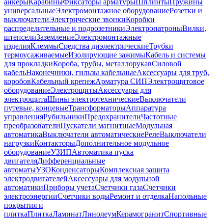
анкеры
Карабины
Фиксаторы арматуры
Шплинты
Пружины
универсальные
Электромонтажное оборудование
Розетки и
выключатели
Электрические звонки
Коробки
распределительные и подрозетники
Электропатроны
Вилки,
штепсели
Заземление
Электромонтажные
изделия
Клеммы
Средства диэлектрические
Трубки
термоусаживаемые
Изолирующие зажимы
Кабель и системы
для прокладки
Короба, трубы, металлорукав
Силовой
кабель
Наконечники, гильзы кабельные
Аксессуары для труб,
коробов
Кабельный крепеж
Арматура СИП
Электрощитовое
оборудование
Электрощиты
Аксессуары для
электрощита
Шины электротехнические
Выключатели
путевые, концевые
Трансформаторы
Аппаратура
управления
Рубильники
Предохранители
Частотные
преобразователи
Пускатели магнитные
Модульная
автоматика
Выключатели автоматические
Реле
Выключатели
нагрузки
Контакторы
Дополнительное модульное
оборудование
УЗИП
Автоматика пуска
двигателя
Дифференциальные
автоматы
УЗО
Конденсаторы
Комплексная защита
электродвигателей
Аксессуары для модульной
автоматики
Приборы учета
Счетчики газа
Счетчики
электроэнергии
Счетчики воды
Ремонт и отделка
Напольные
покрытия и
плитка
Плитка
Ламинат
Линолеум
Керамогранит
Спортивные