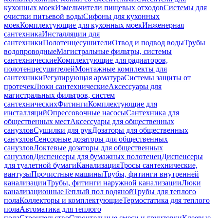
кухонных моек
Измельчители пищевых отходов
Системы для
очистки питьевой воды
Сифоны для кухонных
моек
Комплектующие для кухонных моек
Инженерная
сантехника
Инсталляции для
сантехники
Полотенцесушители
Отвод и подвод воды
Трубы
водопроводные
Магистральные фильтры, системы
сантехнические
Комплектующие для радиаторов,
полотенцесушителей
Монтажные комплекты для
сантехники
Регулирующая арматура
Системы защиты от
протечек
Люки сантехнические
Аксессуары для
магистральных фильтров, систем
сантехнических
Фитинги
Комплектующие для
инсталляций
Опрессовочные насосы
Сантехника для
общественных мест
Аксессуары для общественных
санузлов
Сушилки для рук
Дозаторы для общественных
санузлов
Сенсорные дозаторы для общественных
санузлов
Локтевые дозаторы для общественных
санузлов
Диспенсеры для бумажных полотенец
Диспенсеры
для туалетной бумаги
Канализация
Тросы сантехнические,
вантузы
Прочистные машины
Трубы, фитинги внутренней
канализации
Трубы, фитинги наружной канализации
Люки
канализационные
Теплый пол водяной
Трубы для теплого
пола
Коллекторы и комплектующие
Термостатика для теплого
пола
Автоматика для теплого
пола
Строительство
Строительные смеси и грунтовки
Клеевые