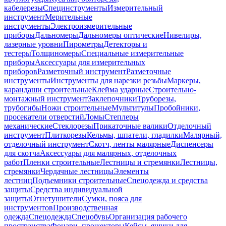
кабелерезы
Специнструменты
Измерительный
инструмент
Мерительные
инструменты
Электроизмерительные
приборы
Дальномеры
Дальномеры оптические
Нивелиры,
лазерные уровни
Пирометры
Детекторы и
тестеры
Толщиномеры
Специальные измерительные
приборы
Аксессуары для измерительных
приборов
Разметочный инструмент
Разметочные
инструменты
Инструменты для нарезки резьбы
Маркеры,
карандаши строительные
Клейма ударные
Строительно-
монтажный инструмент
Заклепочники
Труборезы,
трубогибы
Ножи строительные
Мультитулы
Пробойники,
просекатели отверстий
Ломы
Степлеры
механические
Стеклорезы
Прикаточные валики
Отделочный
инструмент
Плиткорезы
Кельмы, шпатели, гладилки
Малярный,
отделочный инструмент
Скотч, ленты малярные
Диспенсеры
для скотча
Аксессуары для малярных, отделочных
работ
Пленки строительные
Лестницы и стремянки
Лестницы,
стремянки
Чердачные лестницы
Элементы
лестниц
Подъемники строительные
Спецодежда и средства
защиты
Средства индивидуальной
защиты
Огнетушители
Сумки, пояса для
инструментов
Производственная
одежда
Спецодежда
Спецобувь
Организация рабочего
пространства
Фонари, прожекторы
Кейсы, ящики для