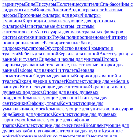
гарнитуры
Биде
Писсуары
Полотенцесушители
Спа-бассейны с
гидромассажем
Водоснабжение
Водонагреватели
Бытовые
насосы
Проточные фильтры для воды
Фильтры-
кувшины
Картриджи, комплектующие для проточных
фильтров
Магистральные фильтры, системы
сантехнические
Аксессуары для магистральных фильтров,
систем сантехнических
Трубы полипропиленовые
Фитинги
полипропиленовые
Расширительные баки,
гидроаккумуляторы
Обустройство ванной комнаты и
туалета
Мебель для ванной
Зеркала для ванной
Аксессуары для
ванной и туалета
Сиденья и чехлы для унитаза
Шторки,
карнизы для ванны
Стеклянные, пластиковые шторки для
ванны
Наборы для ванной и туалета
Зеркала
косметические
Сиденья для ванны
Коврики для ванной и
туалета
Экран-дверки в туалет
Комплектующие для мебели в
ванную
Комплектующие для сантехники
Экраны для ванн,
душевых поддонов
Опоры для ванн, душевых
поддонов
Комплектующие для ванн
Плинтусы для
сантехники
Сифоны, трапы
Комплектующие для
умывальников, моек
Комплектующие для унитазов, писсуаров,
биде
Бачки для унитазов
Комплектующие для душевых
гарнитуров
Комплектующие для сифонов,
трапов
Комплектующие для смесителей
Комплектующие для
душевых кабин, уголков
Сантехника для кухни
Кухонные
мойки
Кухонные мойки со смесителями
Смесители для