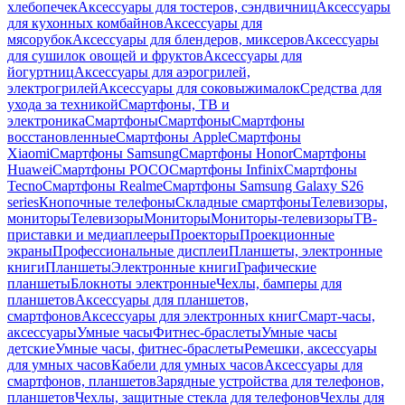
хлебопечек
Аксессуары для тостеров, сэндвичниц
Аксессуары
для кухонных комбайнов
Аксессуары для
мясорубок
Аксессуары для блендеров, миксеров
Аксессуары
для сушилок овощей и фруктов
Аксессуары для
йогуртниц
Аксессуары для аэрогрилей,
электрогрилей
Аксессуары для соковыжималок
Средства для
ухода за техникой
Смартфоны, ТВ и
электроника
Смартфоны
Смартфоны
Смартфоны
восстановленные
Смартфоны Apple
Смартфоны
Xiaomi
Смартфоны Samsung
Смартфоны Honor
Смартфоны
Huawei
Смартфоны POCO
Смартфоны Infinix
Смартфоны
Tecno
Смартфоны Realme
Смартфоны Samsung Galaxy S26
series
Кнопочные телефоны
Складные смартфоны
Телевизоры,
мониторы
Телевизоры
Мониторы
Мониторы-телевизоры
ТВ-
приставки и медиаплееры
Проекторы
Проекционные
экраны
Профессиональные дисплеи
Планшеты, электронные
книги
Планшеты
Электронные книги
Графические
планшеты
Блокноты электронные
Чехлы, бамперы для
планшетов
Аксессуары для планшетов,
смартфонов
Аксессуары для электронных книг
Смарт-часы,
аксессуары
Умные часы
Фитнес-браслеты
Умные часы
детские
Умные часы, фитнес-браслеты
Ремешки, аксессуары
для умных часов
Кабели для умных часов
Аксессуары для
смартфонов, планшетов
Зарядные устройства для телефонов,
планшетов
Чехлы, защитные стекла для телефонов
Чехлы для