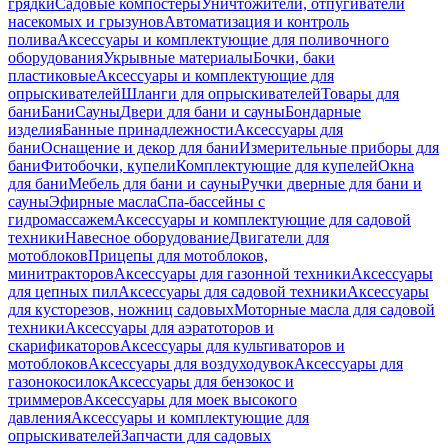
грядки
Садовые компостеры
Уничтожители, отпугиватели
насекомых и грызунов
Автоматизация и контроль
полива
Аксессуары и комплектующие для поливочного
оборудования
Укрывные материалы
Бочки, баки
пластиковые
Аксессуары и комплектующие для
опрыскивателей
Шланги для опрыскивателей
Товары для
бани
Бани
Сауны
Двери для бани и сауны
Бондарные
изделия
Банные принадлежности
Аксессуары для
бани
Оснащение и декор для бани
Измерительные приборы для
бани
Фитобочки, купели
Комплектующие для купелей
Окна
для бани
Мебель для бани и сауны
Ручки дверные для бани и
сауны
Эфирные масла
Спа-бассейны с
гидромассажем
Аксессуары и комплектующие для садовой
техники
Навесное оборудование
Двигатели для
мотоблоков
Прицепы для мотоблоков,
минитракторов
Аксессуары для газонной техники
Аксессуары
для цепных пил
Аксессуары для садовой техники
Аксессуары
для кусторезов, ножниц садовых
Моторные масла для садовой
техники
Аксессуары для аэратоторов и
скарификаторов
Аксессуары для культиваторов и
мотоблоков
Аксессуары для воздуходувок
Аксессуары для
газонокосилок
Аксессуары для бензокос и
триммеров
Аксессуары для моек высокого
давления
Аксессуары и комплектующие для
опрыскивателей
Запчасти для садовых