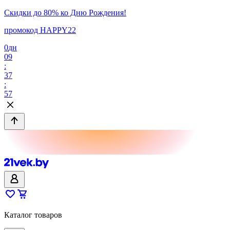
Скидки до 80% ко Дню Рождения!
промокод HAPPY22
0
дн
09
:
37
:
57
Каталог товаров