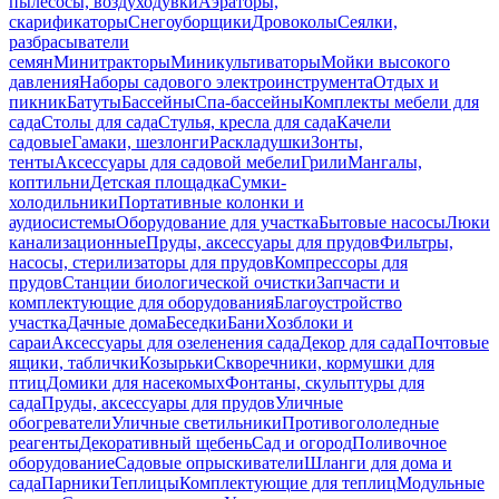
пылесосы, воздуходувки
Аэраторы,
скарификаторы
Снегоуборщики
Дровоколы
Сеялки,
разбрасыватели
семян
Минитракторы
Миникультиваторы
Мойки высокого
давления
Наборы садового электроинструмента
Отдых и
пикник
Батуты
Бассейны
Спа-бассейны
Комплекты мебели для
сада
Столы для сада
Стулья, кресла для сада
Качели
садовые
Гамаки, шезлонги
Раскладушки
Зонты,
тенты
Аксессуары для садовой мебели
Грили
Мангалы,
коптильни
Детская площадка
Сумки-
холодильники
Портативные колонки и
аудиосистемы
Оборудование для участка
Бытовые насосы
Люки
канализационные
Пруды, аксессуары для прудов
Фильтры,
насосы, стерилизаторы для прудов
Компрессоры для
прудов
Станции биологической очистки
Запчасти и
комплектующие для оборудования
Благоустройство
участка
Дачные дома
Беседки
Бани
Хозблоки и
сараи
Аксессуары для озеленения сада
Декор для сада
Почтовые
ящики, таблички
Козырьки
Скворечники, кормушки для
птиц
Домики для насекомых
Фонтаны, скульптуры для
сада
Пруды, аксессуары для прудов
Уличные
обогреватели
Уличные светильники
Противогололедные
реагенты
Декоративный щебень
Сад и огород
Поливочное
оборудование
Садовые опрыскиватели
Шланги для дома и
сада
Парники
Теплицы
Комплектующие для теплиц
Модульные