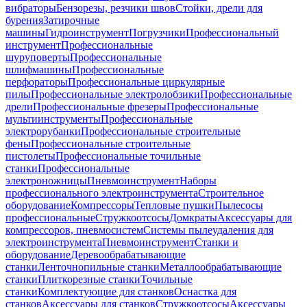
вибраторы
Бензорезы, резчики швов
Стойки, дрели для
бурения
Затирочные
машины
Гидроинструмент
Погрузчики
Профессиональный
инструмент
Профессиональные
шуруповерты
Профессиональные
шлифмашины
Профессиональные
перфораторы
Профессиональные циркулярные
пилы
Профессиональные электролобзики
Профессиональные
дрели
Профессиональные фрезеры
Профессиональные
мультиинструменты
Профессиональные
электрорубанки
Профессиональные строительные
фены
Профессиональные строительные
пистолеты
Профессиональные точильные
станки
Профессиональные
электроножницы
Пневмоинструмент
Наборы
профессионального электроинструмента
Строительное
оборудование
Компрессоры
Тепловые пушки
Пылесосы
профессиональные
Стружкоотсосы
Домкраты
Аксессуары для
компрессоров, пневмосистем
Системы пылеудаления для
электроинструмента
Пневмоинструмент
Станки и
оборудование
Деревообрабатывающие
станки
Ленточнопильные станки
Металлообрабатывающие
станки
Плиткорезные станки
Точильные
станки
Комплектующие для станков
Оснастка для
станков
Аксессуары для станков
Стружкоотсосы
Аксессуары