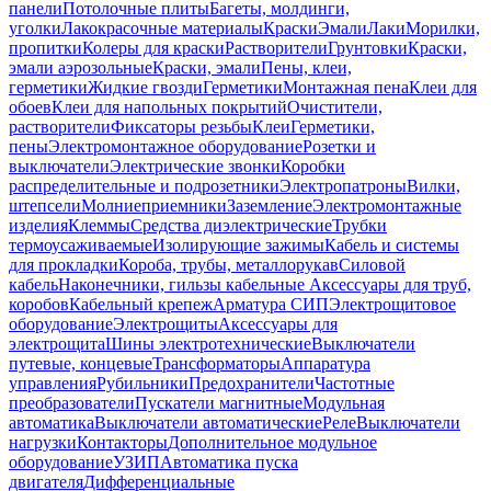
панели
Потолочные плиты
Багеты, молдинги,
уголки
Лакокрасочные материалы
Краски
Эмали
Лаки
Морилки,
пропитки
Колеры для краски
Растворители
Грунтовки
Краски,
эмали аэрозольные
Краски, эмали
Пены, клеи,
герметики
Жидкие гвозди
Герметики
Монтажная пена
Клеи для
обоев
Клеи для напольных покрытий
Очистители,
растворители
Фиксаторы резьбы
Клеи
Герметики,
пены
Электромонтажное оборудование
Розетки и
выключатели
Электрические звонки
Коробки
распределительные и подрозетники
Электропатроны
Вилки,
штепсели
Молниеприемники
Заземление
Электромонтажные
изделия
Клеммы
Средства диэлектрические
Трубки
термоусаживаемые
Изолирующие зажимы
Кабель и системы
для прокладки
Короба, трубы, металлорукав
Силовой
кабель
Наконечники, гильзы кабельные
Аксессуары для труб,
коробов
Кабельный крепеж
Арматура СИП
Электрощитовое
оборудование
Электрощиты
Аксессуары для
электрощита
Шины электротехнические
Выключатели
путевые, концевые
Трансформаторы
Аппаратура
управления
Рубильники
Предохранители
Частотные
преобразователи
Пускатели магнитные
Модульная
автоматика
Выключатели автоматические
Реле
Выключатели
нагрузки
Контакторы
Дополнительное модульное
оборудование
УЗИП
Автоматика пуска
двигателя
Дифференциальные