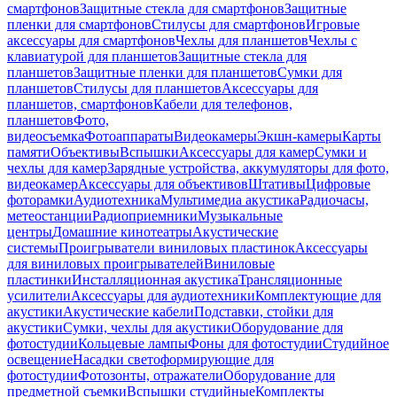
смартфонов
Защитные стекла для смартфонов
Защитные
пленки для смартфонов
Стилусы для смартфонов
Игровые
аксессуары для смартфонов
Чехлы для планшетов
Чехлы с
клавиатурой для планшетов
Защитные стекла для
планшетов
Защитные пленки для планшетов
Сумки для
планшетов
Стилусы для планшетов
Аксессуары для
планшетов, смартфонов
Кабели для телефонов,
планшетов
Фото,
видеосъемка
Фотоаппараты
Видеокамеры
Экшн-камеры
Карты
памяти
Объективы
Вспышки
Аксессуары для камер
Сумки и
чехлы для камер
Зарядные устройства, аккумуляторы для фото,
видеокамер
Аксессуары для объективов
Штативы
Цифровые
фоторамки
Аудиотехника
Мультимедиа акустика
Радиочасы,
метеостанции
Радиоприемники
Музыкальные
центры
Домашние кинотеатры
Акустические
системы
Проигрыватели виниловых пластинок
Аксессуары
для виниловых проигрывателей
Виниловые
пластинки
Инсталляционная акустика
Трансляционные
усилители
Аксессуары для аудиотехники
Комплектующие для
акустики
Акустические кабели
Подставки, стойки для
акустики
Сумки, чехлы для акустики
Оборудование для
фотостудии
Кольцевые лампы
Фоны для фотостудии
Студийное
освещение
Насадки светоформирующие для
фотостудии
Фотозонты, отражатели
Оборудование для
предметной съемки
Вспышки студийные
Комплекты