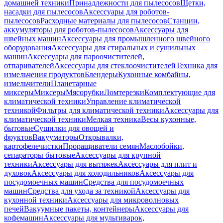
домашней техники
Принадлежности для пылесосов
Щетки,
насадки для пылесосов
Аксессуары для роботов-
пылесосов
Расходные материалы для пылесосов
Станции,
аккумуляторы для роботов-пылесосов
Аксессуары для
швейных машин
Аксессуары для промышленного швейного
оборудования
Аксессуары для стиральных и сушильных
машин
Аксессуары для пароочистителей,
отпаривателей
Аксессуары для стеклоочистителей
Техника для
измельчения продуктов
Блендеры
Кухонные комбайны,
измельчители
Планетарные
миксеры
Миксеры
Мясорубки
Ломтерезки
Комплектующие для
климатической техники
Управление климатической
техникой
Фильтры для климатической техники
Аксессуары для
климатической техники
Мелкая техника
Весы кухонные,
бытовые
Сушилки для овощей и
фруктов
Вакууматоры
Открывалки,
картофелечистки
Проращиватели семян
Маслобойки,
сепараторы бытовые
Аксессуары для крупной
техники
Аксессуары для вытяжек
Аксессуары для плит и
духовок
Аксессуары для холодильников
Аксессуары для
посудомоечных машин
Средства для посудомоечных
машин
Средства для ухода за техникой
Аксессуары для
кухонной техники
Аксессуары для микроволновых
печей
Вакуумные пакеты, контейнеры
Аксессуары для
кофемашин
Аксессуары для мультиварок,