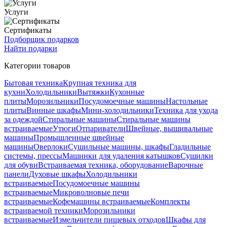
Услуги
Сертификаты
Подборщик подарков
Найти подарки
Категории товаров
Бытовая техника
Крупная техника для
кухни
Холодильники
Вытяжки
Кухонные
плиты
Морозильники
Посудомоечные машины
Настольные
плиты
Винные шкафы
Мини-холодильники
Техника для ухода
за одеждой
Стиральные машины
Стиральные машины
встраиваемые
Утюги
Отпариватели
Швейные, вышивальные
машины
Промышленные швейные
машины
Оверлоки
Сушильные машины, шкафы
Гладильные
системы, прессы
Машинки для удаления катышков
Сушилки
для обуви
Встраиваемая техника, оборудование
Варочные
панели
Духовые шкафы
Холодильники
встраиваемые
Посудомоечные машины
встраиваемые
Микроволновые печи
встраиваемые
Кофемашины встраиваемые
Комплекты
встраиваемой техники
Морозильники
встраиваемые
Измельчители пищевых отходов
Шкафы для