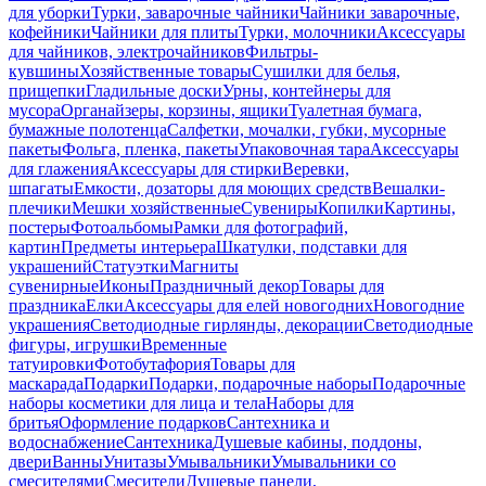
для уборки
Турки, заварочные чайники
Чайники заварочные,
кофейники
Чайники для плиты
Турки, молочники
Аксессуары
для чайников, электрочайников
Фильтры-
кувшины
Хозяйственные товары
Сушилки для белья,
прищепки
Гладильные доски
Урны, контейнеры для
мусора
Органайзеры, корзины, ящики
Туалетная бумага,
бумажные полотенца
Салфетки, мочалки, губки, мусорные
пакеты
Фольга, пленка, пакеты
Упаковочная тара
Аксессуары
для глажения
Аксессуары для стирки
Веревки,
шпагаты
Емкости, дозаторы для моющих средств
Вешалки-
плечики
Мешки хозяйственные
Сувениры
Копилки
Картины,
постеры
Фотоальбомы
Рамки для фотографий,
картин
Предметы интерьера
Шкатулки, подставки для
украшений
Статуэтки
Магниты
сувенирные
Иконы
Праздничный декор
Товары для
праздника
Елки
Аксессуары для елей новогодних
Новогодние
украшения
Светодиодные гирлянды, декорации
Светодиодные
фигуры, игрушки
Временные
татуировки
Фотобутафория
Товары для
маскарада
Подарки
Подарки, подарочные наборы
Подарочные
наборы косметики для лица и тела
Наборы для
бритья
Оформление подарков
Сантехника и
водоснабжение
Сантехника
Душевые кабины, поддоны,
двери
Ванны
Унитазы
Умывальники
Умывальники со
смесителями
Смесители
Душевые панели,