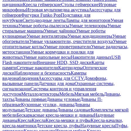
наушники
Кресла геймерские
Столы геймерские
Игровые
микрофоны
Игровая мультимедиа акустика
Аксессуары для
геймеров
Фигурки Funko Pop
Подставки для
ноутбуков
Светодиодные ленты
Лампы для мониторов
Умная
техника
Умные роботы-пылесосы
Умные телевизоры
Умные
стиральные машины
Умные чайники
Умные роботы
кулинарные
Умные вентиляторы
Умные кондиционеры
Умные
обогреватели
Умные увлажнители, очистители воздуха
Умные
отопительные котлы
Умные проветриватели
Умные радиочасы,
метеостанции
Умные кормушки и поилки для
животных
Умные напольные весы
Накопители данных
USB
Flash накопители
Внешние HDD, SSD диски
Карты
памяти
Сетевые накопители
Картридеры
Оптические
диски
Наблюдение и безопасность
Камеры
видеонаблюдения
Аксессуары для CCTV
Домофоны,
вызывные панели
Датчики для дома
Охранные системы,
сигнализации
Системы контроля и управления
доступом
Металлодетекторы
Мебель
Мягкая мебель
Диваны,
тахты
Диваны прямые
Диваны угловые
Диваны П-
образные
Кухонные уголки, диваны
Диваны
модульные
Детские диваны
Диваны садовые
Комплекты мягкой
мебели
Бескаркасные кресла-мешки и диваны
Надувные
диваны
Кресла
Кресла
Кресла-мешки и пуфы
Кресла-качалки,
кресла-маятники
Детские кресла, пуфы
Надувные кресла
Пуфы,
оттоманки
Кресла-кровати
Игровая мебель
Кресла