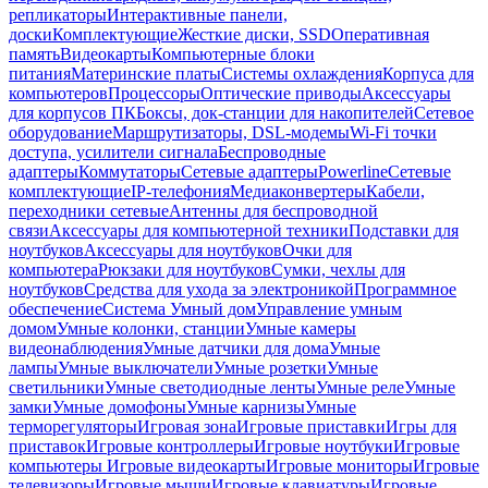
репликаторы
Интерактивные панели,
доски
Комплектующие
Жесткие диски, SSD
Оперативная
память
Видеокарты
Компьютерные блоки
питания
Материнские платы
Системы охлаждения
Корпуса для
компьютеров
Процессоры
Оптические приводы
Аксессуары
для корпусов ПК
Боксы, док-станции для накопителей
Сетевое
оборудование
Маршрутизаторы, DSL-модемы
Wi-Fi точки
доступа, усилители сигнала
Беспроводные
адаптеры
Коммутаторы
Сетевые адаптеры
Powerline
Сетевые
комплектующие
IP-телефония
Медиаконвертеры
Кабели,
переходники сетевые
Антенны для беспроводной
связи
Аксессуары для компьютерной техники
Подставки для
ноутбуков
Аксессуары для ноутбуков
Очки для
компьютера
Рюкзаки для ноутбуков
Сумки, чехлы для
ноутбуков
Средства для ухода за электроникой
Программное
обеспечение
Система Умный дом
Управление умным
домом
Умные колонки, станции
Умные камеры
видеонаблюдения
Умные датчики для дома
Умные
лампы
Умные выключатели
Умные розетки
Умные
светильники
Умные светодиодные ленты
Умные реле
Умные
замки
Умные домофоны
Умные карнизы
Умные
терморегуляторы
Игровая зона
Игровые приставки
Игры для
приставок
Игровые контроллеры
Игровые ноутбуки
Игровые
компьютеры
Игровые видеокарты
Игровые мониторы
Игровые
телевизоры
Игровые мыши
Игровые клавиатуры
Игровые