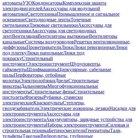
автоматы
УЗО
Конденсаторы
Комплексная защита
электродвигателей
Аксессуары для модульной
автоматики
Светотехника
Промышленное и сигнальное
освещение
Светодиодные ленты
Точечные
светильники
Трековые светильники
Аксессуары для
светотехники
Аксессуары для светодиодных
лент
Вентиляция
Вентиляторы вытяжные
Вентиляторы
канальные
Системы воздуховодов
Решетки вентиляционные,
диффузоры
Проветриватели
Люки
Люки ревизионные
Люки
под плитку
Люки напольные
Люки под
покраску
Строительный
инструмент
Электроинструмент
Шуруповерты,
гайковерты
Шлифмашины
Циркулярные, сабельные
пилы
Перфораторы, отбойные
молотки
Электролобзики
Дрели
Строительные
миксеры
Дальномеры
Многофункциональные
инструменты
Строительные фены
Строительные
пистолеты
Фрезеры
Рубанки, стамески
электрические
Краскопульты
Степлеры,
гвоздезабиватели
Электрические ножницы, резаки
Насадки для
электроинструмента
Аксессуары для
электроинструмента
Аккумуляторы, зарядные устройства для
электроинструмента
Наборы электроинструмента
Силовая и
строительная техника
Бетоносмесители
Генераторы
Тали,
тельферы
Такелаж
Виброплиты, глубинные