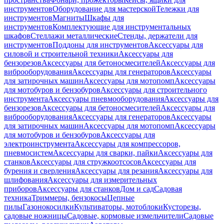
инструментов
Оборудование для мастерской
Тележки для
инструментов
Магниты
Шкафы для
инструментов
Комплектующие для инструментальных
шкафов
Стеллажи металлические
Стенды, держатели для
инструментов
Поддоны для инструментов
Аксессуары для
силовой и строительной техники
Аксессуары для
бензорезов
Аксессуары для бетоносмесителей
Аксессуары для
виброоборудования
Аксессуары для генераторов
Аксессуары
для затирочных машин
Аксессуары для мотопомп
Аксессуары
для мотобуров и бензобуров
Аксессуары для строительного
инструмента
Аксессуары пневмооборудования
Аксессуары для
бензорезов
Аксессуары для бетоносмесителей
Аксессуары для
виброоборудования
Аксессуары для генераторов
Аксессуары
для затирочных машин
Аксессуары для мотопомп
Аксессуары
для мотобуров и бензобуров
Аксессуары для
электроинструмента
Аксессуары для компрессоров,
пневмосистем
Аксессуары для сварки, пайки
Аксессуары для
станков
Аксессуары для стружкоотсосов
Аксессуары для
бурения и сверления
Аксессуары для резания
Аксессуары для
шлифования
Аксессуары для измерительных
приборов
Аксессуары для станков
Дом и сад
Садовая
техника
Триммеры, бензокосы
Цепные
пилы
Газонокосилки
Культиваторы, мотоблоки
Кусторезы,
садовые ножницы
Садовые, кормовые измельчители
Садовые