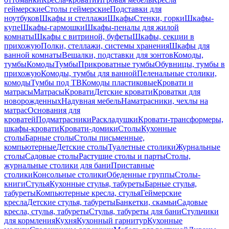
геймерские
Столы геймерские
Подставки для
ноутбуков
Шкафы и стеллажи
Шкафы
Стенки, горки
Шкафы-
купе
Шкафы-гармошки
Шкафы-пеналы для жилой
комнаты
Шкафы с витриной, буфеты
Шкафы, секции в
прихожую
Полки, стеллажи, системы хранения
Шкафы для
ванной комнаты
Вешалки, подставки для зонтов
Комоды,
тумбы
Комоды
Тумбы
Прикроватные тумбы
Обувницы, тумбы в
прихожую
Комоды, тумбы для ванной
Пеленальные столики,
комоды
Тумбы под ТВ
Комоды пластиковые
Кровати и
матрасы
Матрасы
Кровати
Детские кровати
Кроватки для
новорожденных
Надувная мебель
Наматрасники, чехлы на
матрас
Основания для
кроватей
Подматрасники
Раскладушки
Кровати-трансформеры,
шкафы-кровати
Кровати-домики
Столы
Кухонные
столы
Барные столы
Столы письменные,
компьютерные
Детские столы
Туалетные столики
Журнальные
столы
Садовые столы
Растущие столы и парты
Столы,
журнальные столики для бани
Приставные
столики
Консольные столики
Обеденные группы
Столы-
книги
Стулья
Кухонные стулья, табуреты
Барные стулья,
табуреты
Компьютерные кресла, стулья
Геймерские
кресла
Детские стулья, табуреты
Банкетки, скамьи
Садовые
кресла, стулья, табуреты
Стулья, табуреты для бани
Стульчики
для кормления
Кухня
Кухонный гарнитур
Кухонные