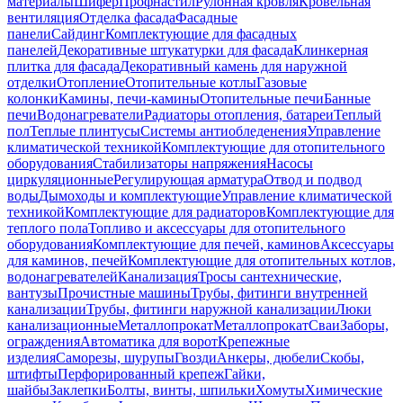
материалы
Шифер
Профнастил
Рулонная кровля
Кровельная
вентиляция
Отделка фасада
Фасадные
панели
Сайдинг
Комплектующие для фасадных
панелей
Декоративные штукатурки для фасада
Клинкерная
плитка для фасада
Декоративный камень для наружной
отделки
Отопление
Отопительные котлы
Газовые
колонки
Камины, печи-камины
Отопительные печи
Банные
печи
Водонагреватели
Радиаторы отопления, батареи
Теплый
пол
Теплые плинтусы
Системы антиобледенения
Управление
климатической техникой
Комплектующие для отопительного
оборудования
Стабилизаторы напряжения
Насосы
циркуляционные
Регулирующая арматура
Отвод и подвод
воды
Дымоходы и комплектующие
Управление климатической
техникой
Комплектующие для радиаторов
Комплектующие для
теплого пола
Топливо и аксессуары для отопительного
оборудования
Комплектующие для печей, каминов
Аксессуары
для каминов, печей
Комплектующие для отопительных котлов,
водонагревателей
Канализация
Тросы сантехнические,
вантузы
Прочистные машины
Трубы, фитинги внутренней
канализации
Трубы, фитинги наружной канализации
Люки
канализационные
Металлопрокат
Металлопрокат
Сваи
Заборы,
ограждения
Автоматика для ворот
Крепежные
изделия
Саморезы, шурупы
Гвозди
Анкеры, дюбели
Скобы,
штифты
Перфорированный крепеж
Гайки,
шайбы
Заклепки
Болты, винты, шпильки
Хомуты
Химические