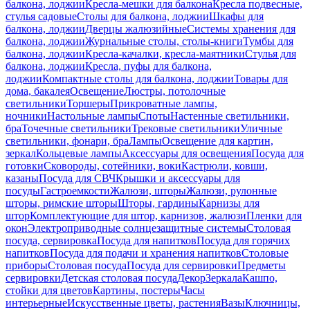
балкона, лоджии
Кресла-мешки для балкона
Кресла подвесные,
стулья садовые
Столы для балкона, лоджии
Шкафы для
балкона, лоджии
Дверцы жалюзийные
Системы хранения для
балкона, лоджии
Журнальные столы, столы-книги
Тумбы для
балкона, лоджии
Кресла-качалки, кресла-маятники
Стулья для
балкона, лоджии
Кресла, пуфы для балкона,
лоджии
Компактные столы для балкона, лоджии
Товары для
дома, бакалея
Освещение
Люстры, потолочные
светильники
Торшеры
Прикроватные лампы,
ночники
Настольные лампы
Споты
Настенные светильники,
бра
Точечные светильники
Трековые светильники
Уличные
светильники, фонари, бра
Лампы
Освещение для картин,
зеркал
Кольцевые лампы
Аксессуары для освещения
Посуда для
готовки
Сковороды, сотейники, воки
Кастрюли, ковши,
казаны
Посуда для СВЧ
Крышки и аксессуары для
посуды
Гастроемкости
Жалюзи, шторы
Жалюзи, рулонные
шторы, римские шторы
Шторы, гардины
Карнизы для
штор
Комплектующие для штор, карнизов, жалюзи
Пленки для
окон
Электроприводные солнцезащитные системы
Столовая
посуда, сервировка
Посуда для напитков
Посуда для горячих
напитков
Посуда для подачи и хранения напитков
Столовые
приборы
Столовая посуда
Посуда для сервировки
Предметы
сервировки
Детская столовая посуда
Декор
Зеркала
Кашпо,
стойки для цветов
Картины, постеры
Часы
интерьерные
Искусственные цветы, растения
Вазы
Ключницы,