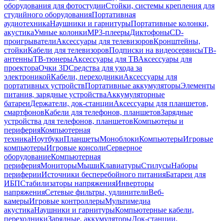
оборудования для фотостудии
Стойки, системы крепления для
студийного оборудования
Портативная
аудиотехника
Наушники и гарнитуры
Портативные колонки,
акустика
Умные колонки
MP3-плееры
Диктофоны
CD-
проигрыватели
Аксессуары для телевизоров
Кронштейны,
стойки
Кабели для телевизоров
Подписки на видеосервисы
ТВ-
антенны
ТВ-тюнеры
Аксессуары для ТВ
Аксессуары для
проектора
Очки 3D
Средства для ухода за
электроникой
Кабели, переходники
Аксессуары для
портативных устройств
Портативные аккумуляторы
Элементы
питания, зарядные устройства
Аккумуляторные
батареи
Держатели, док-станции
Аксессуары для планшетов,
смартфонов
Кабели для телефонов, планшетов
Зарядные
устройства для телефонов, планшетов
Компьютеры и
периферия
Компьютерная
техника
Ноутбуки
Планшеты
Моноблоки
Компьютеры
Игровые
компьютеры
Игровые консоли
Серверное
оборудование
Компьютерная
периферия
Мониторы
Мыши
Клавиатуры
Стилусы
Наборы
периферии
Источники бесперебойного питания
Батареи для
ИБП
Стабилизаторы напряжения
Инверторы
напряжения
Сетевые фильтры, удлинители
Веб-
камеры
Игровые контроллеры
Мультимедиа
акустика
Наушники и гарнитуры
Компьютерные кабели,
переходники
Зарядные, аккумуляторы
Док-станции,