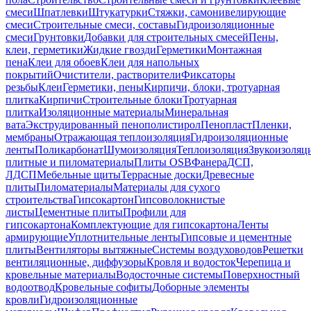
смеси
Шпатлевки
Штукатурки
Стяжки, самонивелирующие
смеси
Строительные смеси, составы
Гидроизоляционные
смеси
Грунтовки
Добавки для строительных смесей
Пены,
клеи, герметики
Жидкие гвозди
Герметики
Монтажная
пена
Клеи для обоев
Клеи для напольных
покрытий
Очистители, растворители
Фиксаторы
резьбы
Клеи
Герметики, пены
Кирпичи, блоки, тротуарная
плитка
Кирпичи
Строительные блоки
Тротуарная
плитка
Изоляционные материалы
Минеральная
вата
Экструдированный пенополистирол
Пенопласт
Пленки,
мембраны
Отражающая теплоизоляция
Гидроизоляционные
ленты
Поликарбонат
Шумоизоляция
Теплоизоляция
Звукоизоляц
плитные и пиломатериалы
Плиты OSB
Фанера
ДСП,
ЛДСП
Мебельные щиты
Террасные доски
Древесные
плиты
Пиломатериалы
Материалы для сухого
строительства
Гипсокартон
Гипсоволокнистые
листы
Цементные плиты
Профили для
гипсокартона
Комплектующие для гипсокартона
Ленты
армирующие
Уплотнительные ленты
Гипсовые и цементные
плиты
Вентиляторы вытяжные
Системы воздуховодов
Решетки
вентиляционные, диффузоры
Кровля и водосток
Черепица и
кровельные материалы
Водосточные системы
Поверхностный
водоотвод
Кровельные софиты
Доборные элементы
кровли
Гидроизоляционные