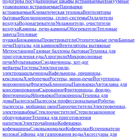
подогрева посуды
Винные шкафы встраиваемые
Вакуумные
упаковщики встраиваемые
Пароварки
встраиваемые
Климатическая техника
Вентиляторы
бытовые
Кондиционеры, сплит-системы
Охладители
воздуха
Водонагреватели
Увлажнители, очистители
воздуха
Камины, печи-камины
Обогреватели
Тепловые
завесы
Тепловые
пушки
Биокамины
Проветриватели
Отопительные печи
Банные
печи
Порталы для каминов
Вентиляторы вытяжные
Метеостанции
Газовые баллоны бытовые
Техника для
приготовления еды
Аэрогрили
Микроволновые
печи
Мультиварки
Сэндвичницы, хот-дог
мейкеры
Тостеры
Электрогрили,
электрошашлычницы
Вафельницы, орешницы,
кексницы
Хлебопечки
Ростеры, мини-печи
Йогуртницы,
мороженицы
Фризеры
Блинницы
Пароварки
Автоклавы для
консервирования
Сыроварни
Фритюрницы, фондю-
фритюрницы
Яйцеварки
Попкорницы
Техника для
дома
Пылесосы
Пылесосы профессиональные
Роботы-
пылесосы, мойщики окон
Пароочистители
Электровеники,
электрошвабры
Стеклоочистители
Стерилизационное
оборудование
Техника для приготовления
напитков
Электрочайники
Кофеварки,
кофемашины
Соковыжималки
Кофемолки
Вспениватели
молока
Сифоны для газирования воды
Аксессуары для