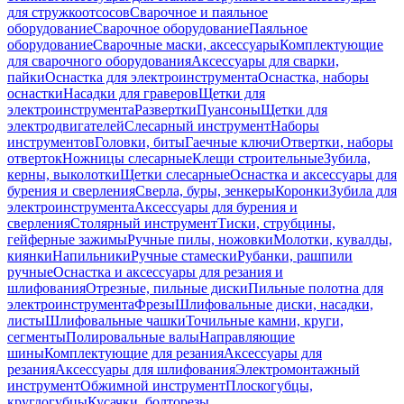
для стружкоотсосов
Сварочное и паяльное
оборудование
Сварочное оборудование
Паяльное
оборудование
Сварочные маски, аксессуары
Комплектующие
для сварочного оборудования
Аксессуары для сварки,
пайки
Оснастка для электроинструмента
Оснастка, наборы
оснастки
Насадки для граверов
Щетки для
электроинструмента
Развертки
Пуансоны
Щетки для
электродвигателей
Слесарный инструмент
Наборы
инструментов
Головки, биты
Гаечные ключи
Отвертки, наборы
отверток
Ножницы слесарные
Клещи строительные
Зубила,
керны, выколотки
Щетки слесарные
Оснастка и аксессуары для
бурения и сверления
Сверла, буры, зенкеры
Коронки
Зубила для
электроинструмента
Аксессуары для бурения и
сверления
Столярный инструмент
Тиски, струбцины,
гейферные зажимы
Ручные пилы, ножовки
Молотки, кувалды,
киянки
Напильники
Ручные стамески
Рубанки, рашпили
ручные
Оснастка и аксессуары для резания и
шлифования
Отрезные, пильные диски
Пильные полотна для
электроинструмента
Фрезы
Шлифовальные диски, насадки,
листы
Шлифовальные чашки
Точильные камни, круги,
сегменты
Полировальные валы
Направляющие
шины
Комплектующие для резания
Аксессуары для
резания
Аксессуары для шлифования
Электромонтажный
инструмент
Обжимной инструмент
Плоскогубцы,
круглогубцы
Кусачки, болторезы,