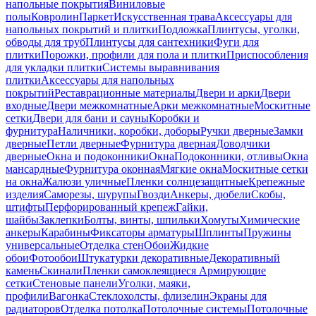
напольные покрытия
Виниловые
полы
Ковролин
Паркет
Искусственная трава
Аксессуары для
напольных покрытий и плитки
Подложка
Плинтусы, уголки,
обводы для труб
Плинтусы для сантехники
Фуги для
плитки
Порожки, профили для пола и плитки
Приспособления
для укладки плитки
Системы выравнивания
плитки
Аксессуары для напольных
покрытий
Реставрационные материалы
Двери и арки
Двери
входные
Двери межкомнатные
Арки межкомнатные
Москитные
сетки
Двери для бани и сауны
Коробки и
фурнитура
Наличники, коробки, доборы
Ручки дверные
Замки
дверные
Петли дверные
Фурнитура дверная
Доводчики
дверные
Окна и подоконники
Окна
Подоконники, отливы
Окна
мансардные
Фурнитура оконная
Мягкие окна
Москитные сетки
на окна
Жалюзи уличные
Пленки солнцезащитные
Крепежные
изделия
Саморезы, шурупы
Гвозди
Анкеры, дюбели
Скобы,
штифты
Перфорированный крепеж
Гайки,
шайбы
Заклепки
Болты, винты, шпильки
Хомуты
Химические
анкеры
Карабины
Фиксаторы арматуры
Шплинты
Пружины
универсальные
Отделка стен
Обои
Жидкие
обои
Фотообои
Штукатурки декоративные
Декоративный
камень
Скинали
Пленки самоклеящиеся
Армирующие
сетки
Стеновые панели
Уголки, маяки,
профили
Вагонка
Стеклохолсты, флизелин
Экраны для
радиаторов
Отделка потолка
Потолочные системы
Потолочные