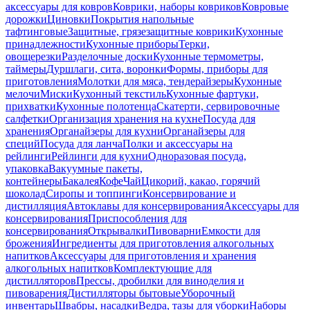
аксессуары для ковров
Коврики, наборы ковриков
Ковровые
дорожки
Циновки
Покрытия напольные
тафтинговые
Защитные, грязезащитные коврики
Кухонные
принадлежности
Кухонные приборы
Терки,
овощерезки
Разделочные доски
Кухонные термометры,
таймеры
Дуршлаги, сита, воронки
Формы, приборы для
приготовления
Молотки для мяса, тендерайзеры
Кухонные
мелочи
Миски
Кухонный текстиль
Кухонные фартуки,
прихватки
Кухонные полотенца
Скатерти, сервировочные
салфетки
Организация хранения на кухне
Посуда для
хранения
Органайзеры для кухни
Органайзеры для
специй
Посуда для ланча
Полки и аксессуары на
рейлинги
Рейлинги для кухни
Одноразовая посуда,
упаковка
Вакуумные пакеты,
контейнеры
Бакалея
Кофе
Чай
Цикорий, какао, горячий
шоколад
Сиропы и топпинги
Консервирование и
дистилляция
Автоклавы для консервирования
Аксессуары для
консервирования
Приспособления для
консервирования
Открывалки
Пивоварни
Емкости для
брожения
Ингредиенты для приготовления алкогольных
напитков
Аксессуары для приготовления и хранения
алкогольных напитков
Комплектующие для
дистилляторов
Прессы, дробилки для виноделия и
пивоварения
Дистилляторы бытовые
Уборочный
инвентарь
Швабры, насадки
Ведра, тазы для уборки
Наборы