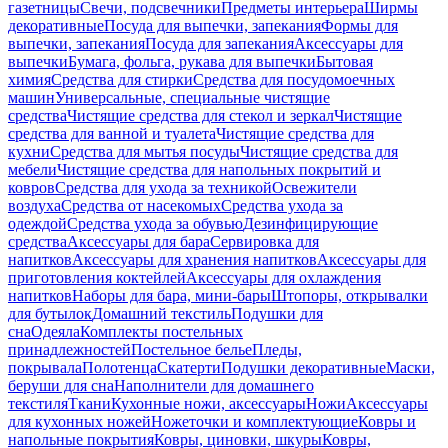
газетницы
Свечи, подсвечники
Предметы интерьера
Ширмы
декоративные
Посуда для выпечки, запекания
Формы для
выпечки, запекания
Посуда для запекания
Аксессуары для
выпечки
Бумага, фольга, рукава для выпечки
Бытовая
химия
Средства для стирки
Средства для посудомоечных
машин
Универсальные, специальные чистящие
средства
Чистящие средства для стекол и зеркал
Чистящие
средства для ванной и туалета
Чистящие средства для
кухни
Средства для мытья посуды
Чистящие средства для
мебели
Чистящие средства для напольных покрытий и
ковров
Средства для ухода за техникой
Освежители
воздуха
Средства от насекомых
Средства ухода за
одеждой
Средства ухода за обувью
Дезинфицирующие
средства
Аксессуары для бара
Сервировка для
напитков
Аксессуары для хранения напитков
Аксессуары для
приготовления коктейлей
Аксессуары для охлаждения
напитков
Наборы для бара, мини-бары
Штопоры, открывалки
для бутылок
Домашний текстиль
Подушки для
сна
Одеяла
Комплекты постельных
принадлежностей
Постельное белье
Пледы,
покрывала
Полотенца
Скатерти
Подушки декоративные
Маски,
беруши для сна
Наполнители для домашнего
текстиля
Ткани
Кухонные ножи, аксессуары
Ножи
Аксессуары
для кухонных ножей
Ножеточки и комплектующие
Ковры и
напольные покрытия
Ковры, циновки, шкуры
Ковры,