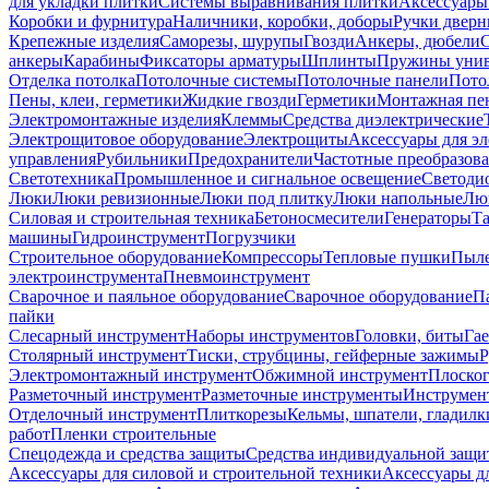
для укладки плитки
Системы выравнивания плитки
Аксессуары
Коробки и фурнитура
Наличники, коробки, доборы
Ручки дверн
Крепежные изделия
Саморезы, шурупы
Гвозди
Анкеры, дюбели
анкеры
Карабины
Фиксаторы арматуры
Шплинты
Пружины унив
Отделка потолка
Потолочные системы
Потолочные панели
Пото
Пены, клеи, герметики
Жидкие гвозди
Герметики
Монтажная пе
Электромонтажные изделия
Клеммы
Средства диэлектрические
Электрощитовое оборудование
Электрощиты
Аксессуары для э
управления
Рубильники
Предохранители
Частотные преобразов
Светотехника
Промышленное и сигнальное освещение
Светоди
Люки
Люки ревизионные
Люки под плитку
Люки напольные
Люк
Силовая и строительная техника
Бетоносмесители
Генераторы
Та
машины
Гидроинструмент
Погрузчики
Строительное оборудование
Компрессоры
Тепловые пушки
Пыле
электроинструмента
Пневмоинструмент
Сварочное и паяльное оборудование
Сварочное оборудование
П
пайки
Слесарный инструмент
Наборы инструментов
Головки, биты
Га
Столярный инструмент
Тиски, струбцины, гейферные зажимы
Р
Электромонтажный инструмент
Обжимной инструмент
Плоског
Разметочный инструмент
Разметочные инструменты
Инструмент
Отделочный инструмент
Плиткорезы
Кельмы, шпатели, гладилк
работ
Пленки строительные
Спецодежда и средства защиты
Средства индивидуальной защ
Аксессуары для силовой и строительной техники
Аксессуары дл