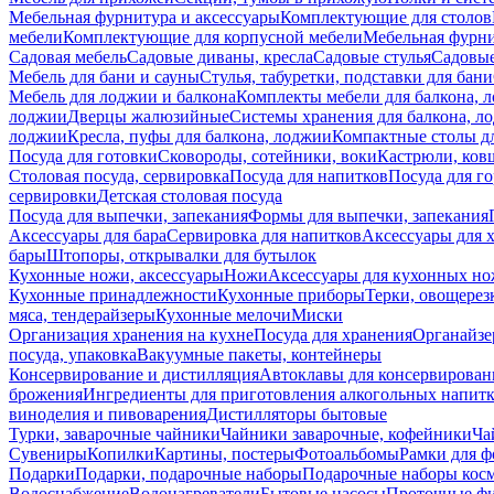
Мебельная фурнитура и аксессуары
Комплектующие для столов
мебели
Комплектующие для корпусной мебели
Мебельная фурн
Садовая мебель
Садовые диваны, кресла
Садовые стулья
Садовые
Мебель для бани и сауны
Стулья, табуретки, подставки для бани
Мебель для лоджии и балкона
Комплекты мебели для балкона, 
лоджии
Дверцы жалюзийные
Системы хранения для балкона, л
лоджии
Кресла, пуфы для балкона, лоджии
Компактные столы дл
Посуда для готовки
Сковороды, сотейники, воки
Кастрюли, ков
Столовая посуда, сервировка
Посуда для напитков
Посуда для г
сервировки
Детская столовая посуда
Посуда для выпечки, запекания
Формы для выпечки, запекания
Аксессуары для бара
Сервировка для напитков
Аксессуары для 
бары
Штопоры, открывалки для бутылок
Кухонные ножи, аксессуары
Ножи
Аксессуары для кухонных н
Кухонные принадлежности
Кухонные приборы
Терки, овощерез
мяса, тендерайзеры
Кухонные мелочи
Миски
Организация хранения на кухне
Посуда для хранения
Органайзе
посуда, упаковка
Вакуумные пакеты, контейнеры
Консервирование и дистилляция
Автоклавы для консервирован
брожения
Ингредиенты для приготовления алкогольных напит
виноделия и пивоварения
Дистилляторы бытовые
Турки, заварочные чайники
Чайники заварочные, кофейники
Ча
Сувениры
Копилки
Картины, постеры
Фотоальбомы
Рамки для ф
Подарки
Подарки, подарочные наборы
Подарочные наборы косм
Водоснабжение
Водонагреватели
Бытовые насосы
Проточные фи