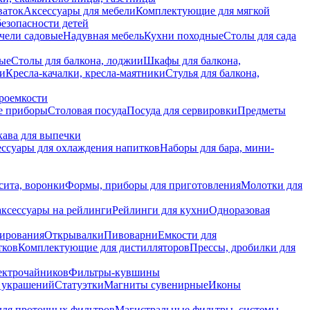
ваток
Аксессуары для мебели
Комплектующие для мягкой
безопасности детей
чели садовые
Надувная мебель
Кухни походные
Столы для сада
вые
Столы для балкона, лоджии
Шкафы для балкона,
ии
Кресла-качалки, кресла-маятники
Стулья для балкона,
роемкости
е приборы
Столовая посуда
Посуда для сервировки
Предметы
укава для выпечки
ссуары для охлаждения напитков
Наборы для бара, мини-
сита, воронки
Формы, приборы для приготовления
Молотки для
аксессуары на рейлинги
Рейлинги для кухни
Одноразовая
вирования
Открывалки
Пивоварни
Емкости для
тков
Комплектующие для дистилляторов
Прессы, дробилки для
лектрочайников
Фильтры-кувшины
я украшений
Статуэтки
Магниты сувенирные
Иконы
ля проточных фильтров
Магистральные фильтры, системы