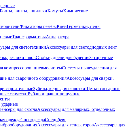
дверные
Болты, винты, шпильки
Хомуты
Химические
творители
Фиксаторы резьбы
Клеи
Герметики, пены
нцевые
Трансформаторы
Аппаратура
уары для светотехники
Аксессуары для светодиодных лент
езы, резчики швов
Стойки, дрели для бурения
Затирочные
ля компрессоров, пневмосистем
Системы пылеудаления для
ие для сварочного оборудования
Аксессуары для сварки,
щи строительные
Зубила, керны, выколотки
Щетки слесарные
чные стамески
Рубанки, рашпили ручные
енты
 ударные
енсеры для скотча
Аксессуары для малярных, отделочных
ная одежда
Спецодежда
Спецобувь
виброоборудования
Аксессуары для генераторов
Аксессуары для