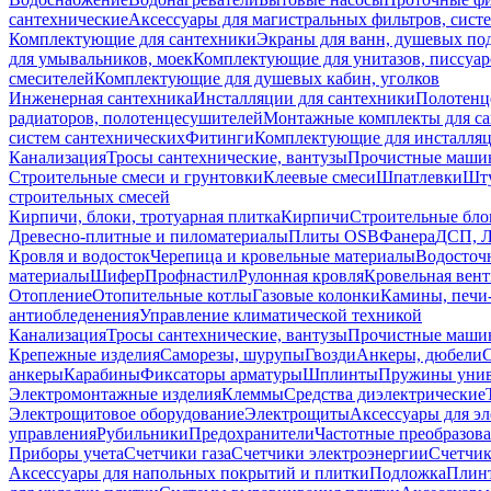
сантехнические
Аксессуары для магистральных фильтров, сист
Комплектующие для сантехники
Экраны для ванн, душевых по
для умывальников, моек
Комплектующие для унитазов, писсуар
смесителей
Комплектующие для душевых кабин, уголков
Инженерная сантехника
Инсталляции для сантехники
Полотенц
радиаторов, полотенцесушителей
Монтажные комплекты для с
систем сантехнических
Фитинги
Комплектующие для инсталля
Канализация
Тросы сантехнические, вантузы
Прочистные маши
Строительные смеси и грунтовки
Клеевые смеси
Шпатлевки
Шту
строительных смесей
Кирпичи, блоки, тротуарная плитка
Кирпичи
Строительные бло
Древесно-плитные и пиломатериалы
Плиты OSB
Фанера
ДСП, 
Кровля и водосток
Черепица и кровельные материалы
Водосточ
материалы
Шифер
Профнастил
Рулонная кровля
Кровельная вен
Отопление
Отопительные котлы
Газовые колонки
Камины, печи
антиобледенения
Управление климатической техникой
Канализация
Тросы сантехнические, вантузы
Прочистные маши
Крепежные изделия
Саморезы, шурупы
Гвозди
Анкеры, дюбели
анкеры
Карабины
Фиксаторы арматуры
Шплинты
Пружины унив
Электромонтажные изделия
Клеммы
Средства диэлектрические
Электрощитовое оборудование
Электрощиты
Аксессуары для э
управления
Рубильники
Предохранители
Частотные преобразов
Приборы учета
Счетчики газа
Счетчики электроэнергии
Счетчи
Аксессуары для напольных покрытий и плитки
Подложка
Плинт