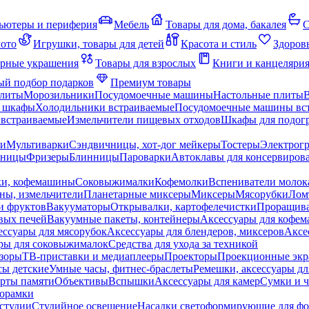
ьютеры и периферия
Мебель
Товары для дома, бакалея
С
мото
Игрушки, товары для детей
Красота и стиль
Здоров
рные украшения
Товары для взрослых
Книги и канцеляри
й подбор подарков
Премиум товары
плиты
Морозильники
Посудомоечные машины
Настольные плиты
 шкафы
Холодильники встраиваемые
Посудомоечные машины вс
встраиваемые
Измельчители пищевых отходов
Шкафы для подогр
чи
Мультиварки
Сэндвичницы, хот-дог мейкеры
Тостеры
Электрог
еницы
Фризеры
Блинницы
Пароварки
Автоклавы для консервиров
ки, кофемашины
Соковыжималки
Кофемолки
Вспениватели молок
ны, измельчители
Планетарные миксеры
Миксеры
Мясорубки
Лом
и фруктов
Вакууматоры
Открывалки, картофелечистки
Проращива
вых печей
Вакуумные пакеты, контейнеры
Аксессуары для кофе
ессуары для мясорубок
Аксессуары для блендеров, миксеров
Аксе
ры для соковыжималок
Средства для ухода за техникой
зоры
ТВ-приставки и медиаплееры
Проекторы
Проекционные эк
сы детские
Умные часы, фитнес-браслеты
Ремешки, аксессуары дл
рты памяти
Объективы
Вспышки
Аксессуары для камер
Сумки и ч
орамки
студии
Студийное освещение
Насадки светоформирующие для фо