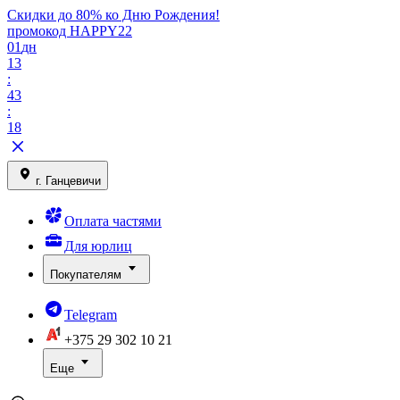
Скидки до 80% ко Дню Рождения!
промокод HAPPY22
01
дн
13
:
43
:
18
г. Ганцевичи
Оплата частями
Для юрлиц
Покупателям
Telegram
+375 29
302 10 21
Еще