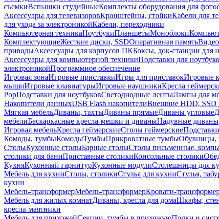
съемки
Вспышки студийные
Комплекты оборудования для фото
Аксессуары для телевизоров
Кронштейны, стойки
Кабели для т
для ухода за электроникой
Кабели, переходники
Компьютерная техника
Ноутбуки
Планшеты
Моноблоки
Компью
Комплектующие
Жесткие диски, SSD
Оперативная память
Видео
приводы
Аксессуары для корпусов ПК
Боксы, док-станции для 
Аксессуары для компьютерной техники
Подставки для ноутбук
электроникой
Программное обеспечение
Игровая зона
Игровые приставки
Игры для приставок
Игровые 
мыши
Игровые клавиатуры
Игровые наушники
Кресла геймерск
Pop
Подставки для ноутбуков
Светодиодные ленты
Лампы для м
Накопители данных
USB Flash накопители
Внешние HDD, SSD 
Мягкая мебель
Диваны, тахты
Диваны прямые
Диваны угловые
Д
мебели
Бескаркасные кресла-мешки и диваны
Надувные диваны
Игровая мебель
Кресла геймерские
Столы геймерские
Подставки
Комоды, тумбы
Комоды
Тумбы
Прикроватные тумбы
Обувницы, 
Столы
Кухонные столы
Барные столы
Столы письменные, комп
столики для бани
Приставные столики
Консольные столики
Обе
Кухня
Кухонный гарнитур
Кухонные модули
Столешницы для к
Мебель для кухни
Столы, столики
Стулья для кухни
Стулья, таб
кухни
Мебель-трансформер
Мебель-трансформер
Кровати-трансформе
Мебель для жилых комнат
Диваны, кресла для дома
Шкафы, стен
кресла-маятники
Мебель для прихожей
Секции, тумбы в прихожую
Полки и сист