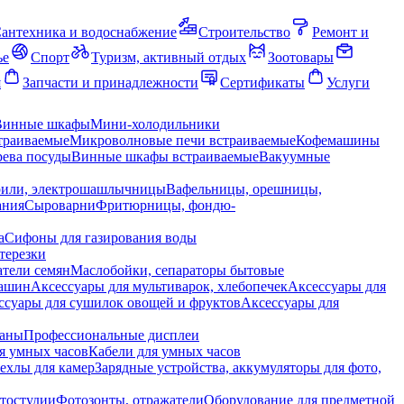
антехника и водоснабжение
Строительство
Ремонт и
ье
Спорт
Туризм, активный отдых
Зоотовары
я
Запчасти и принадлежности
Сертификаты
Услуги
Винные шкафы
Мини-холодильники
траиваемые
Микроволновые печи встраиваемые
Кофемашины
ева посуды
Винные шкафы встраиваемые
Вакуумные
рили, электрошашлычницы
Вафельницы, орешницы,
ания
Сыроварни
Фритюрницы, фондю-
а
Сифоны для газирования воды
терезки
тели семян
Маслобойки, сепараторы бытовые
машин
Аксессуары для мультиварок, хлебопечек
Аксессуары для
ссуары для сушилок овощей и фруктов
Аксессуары для
раны
Профессиональные дисплеи
я умных часов
Кабели для умных часов
ехлы для камер
Зарядные устройства, аккумуляторы для фото,
тостудии
Фотозонты, отражатели
Оборудование для предметной