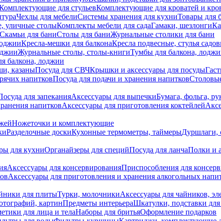
Комплектующие для стульев
Комплектующие для кроватей и кро
итура
Чехлы для мебели
Системы хранения для кухни
Товары для 
, уличные столы
Комплекты мебели для сада
Гамаки, шезлонги
Ка
Скамьи для бани
Столы для бани
Журнальные столики для бани
лоджии
Кресла-мешки для балкона
Кресла подвесные, стулья садо
оджии
Журнальные столы, столы-книги
Тумбы для балкона, лодж
я балкона, лоджии
ши, казаны
Посуда для СВЧ
Крышки и аксессуары для посуды
Гаст
орячих напитков
Посуда для подачи и хранения напитков
Столовы
Посуда для запекания
Аксессуары для выпечки
Бумага, фольга, р
хранения напитков
Аксессуары для приготовления коктейлей
Аксе
ожей
Ножеточки и комплектующие
ки
Разделочные доски
Кухонные термометры, таймеры
Дуршлаги, 
ры для кухни
Органайзеры для специй
Посуда для ланча
Полки и 
ия
Аксессуары для консервирования
Приспособления для консер
ков
Аксессуары для приготовления и хранения алкогольных напи
йники для плиты
Турки, молочники
Аксессуары для чайников, э
отографий, картин
Предметы интерьера
Шкатулки, подставки дл
етики для лица и тела
Наборы для бритья
Оформление подарков
льтры для воды
Фильтры-кувшины
Картриджи, комплектующие д