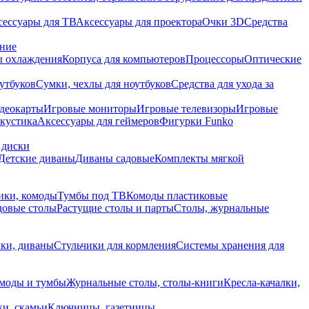
сессуары для ТВ
Аксессуары для проектора
Очки 3D
Средства
ание
 охлаждения
Корпуса для компьютеров
Процессоры
Оптические
утбуков
Сумки, чехлы для ноутбуков
Средства для ухода за
деокарты
Игровые мониторы
Игровые телевизоры
Игровые
акустика
Аксессуары для геймеров
Фигурки Funko
 диски
Детские диваны
Диваны садовые
Комплекты мягкой
ики, комоды
Тумбы под ТВ
Комоды пластиковые
довые столы
Растущие столы и парты
Столы, журнальные
ки, диваны
Стульчики для кормления
Системы хранения для
моды и тумбы
Журнальные столы, столы-книги
Кресла-качалки,
ки, скамьи
Ключницы, газетницы