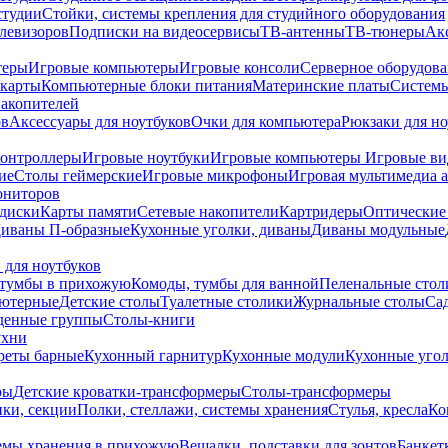
студии
Стойки, системы крепления для студийного оборудования
елевизоров
Подписки на видеосервисы
ТВ-антенны
ТВ-тюнеры
Ак
теры
Игровые компьютеры
Игровые консоли
Серверное оборудов
карты
Компьютерные блоки питания
Материнские платы
Системы
накопителей
ов
Аксессуары для ноутбуков
Очки для компьютера
Рюкзаки для но
контроллеры
Игровые ноутбуки
Игровые компьютеры
Игровые ви
ие
Столы геймерские
Игровые микрофоны
Игровая мультимедиа 
ониторов
диски
Карты памяти
Сетевые накопители
Картридеры
Оптические
иваны П-образные
Кухонные уголки, диваны
Диваны модульные
 для ноутбуков
тумбы в прихожую
Комоды, тумбы для ванной
Пеленальные стол
ьютерные
Детские столы
Туалетные столики
Журнальные столы
Са
денные группы
Столы-книги
ухни
уреты барные
Кухонный гарнитур
Кухонные модули
Кухонные угол
ры
Детские кроватки-трансформеры
Столы-трансформеры
ки, секции
Полки, стеллажи, системы хранения
Стулья, кресла
Ко
емы хранения в прихожую
Вешалки, подставки для зонтов
Банкет