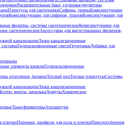
иленовые
Расширительные баки, гидроаккумуляторы
ванн
Плинтусы для сантехники
Сифоны, трапы
Комплектующие
уров
Комплектующие для сифонов, трапов
Комплектующие для
ьные фильтры, системы сантехнические
Комплектующие для
юки сантехнические
Аксессуары для магистральных фильтров,
ружной канализации
Люки канализационные
 составы
Гидроизоляционные смеси
Грунтовки
Добавки для
атериалы
рные элементы кровли
Гидроизоляционные
оры отопления, батареи
Теплый пол
Теплые плинтусы
Системы
ружной канализации
Люки канализационные
Болты, винты, шпильки
Хомуты
Химические
нцевые
Трансформаторы
Аппаратура
я плитки
Порожки, профили для пола и плитки
Приспособления