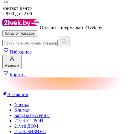
контакт-центр
с
8:00
до
22:00
Онлайн-гипермаркет 21vek.by
Каталог товаров
Избранное
Аккаунт
Корзина
Все акции
Уценка
Климат
Батуты бассейны
21vek СТРОЙ
21vek ДОМ
21vek БИЗНЕС