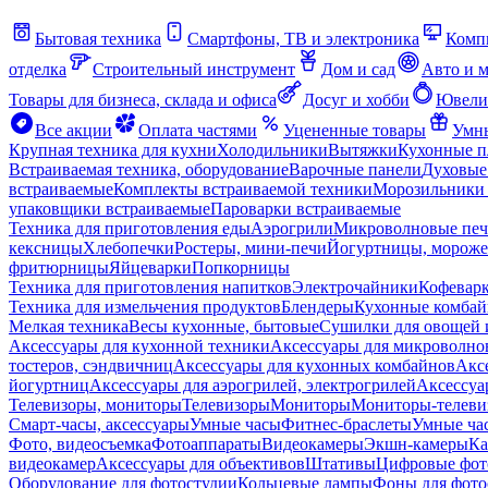
Бытовая техника
Смартфоны, ТВ и электроника
Комп
отделка
Строительный инструмент
Дом и сад
Авто и 
Товары для бизнеса, склада и офиса
Досуг и хобби
Ювели
Все акции
Оплата частями
Уцененные товары
Умны
Крупная техника для кухни
Холодильники
Вытяжки
Кухонные 
Встраиваемая техника, оборудование
Варочные панели
Духовые
встраиваемые
Комплекты встраиваемой техники
Морозильники 
упаковщики встраиваемые
Пароварки встраиваемые
Техника для приготовления еды
Аэрогрили
Микроволновые пе
кексницы
Хлебопечки
Ростеры, мини-печи
Йогуртницы, морож
фритюрницы
Яйцеварки
Попкорницы
Техника для приготовления напитков
Электрочайники
Кофевар
Техника для измельчения продуктов
Блендеры
Кухонные комбай
Мелкая техника
Весы кухонные, бытовые
Сушилки для овощей 
Аксессуары для кухонной техники
Аксессуары для микроволно
тостеров, сэндвичниц
Аксессуары для кухонных комбайнов
Акс
йогуртниц
Аксессуары для аэрогрилей, электрогрилей
Аксессуа
Телевизоры, мониторы
Телевизоры
Мониторы
Мониторы-телеви
Смарт-часы, аксессуары
Умные часы
Фитнес-браслеты
Умные ча
Фото, видеосъемка
Фотоаппараты
Видеокамеры
Экшн-камеры
Ка
видеокамер
Аксессуары для объективов
Штативы
Цифровые фот
Оборудование для фотостудии
Кольцевые лампы
Фоны для фото