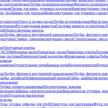
ем сантехнических
Трубы полипропиленовые
Фитинги полипроп
ддонов
Опоры для ванн, душевых поддонов
Комплектующие для 
ов, биде
Бачки для унитазов
Комплектующие для душевых гарнит
есушители
Отвод и подвод воды
Трубы водопроводные
Магистрал
антехники
Регулирующая арматура
Системы защиты от протечек
Л
ций
Опрессовочные насосы
ны
Трубы, фитинги внутренней канализации
Трубы, фитинги на
катурки
Стяжки, самонивелирующие смеси
Строительные смеси,
ки
Тротуарная плитка
ЛДСП
Мебельные щиты
Террасные доски
Древесные плиты
Пилом
ные системы
Поверхностный водоотвод
Кровельные софиты
Добо
тиляция
-камины
Отопительные печи
Банные печи
Водонагреватели
Радиат
ны
Трубы, фитинги внутренней канализации
Трубы, фитинги на
Скобы, штифты
Перфорированный крепеж
Гайки, шайбы
Заклепки
ерсальные
Трубки термоусаживаемые
Изолирующие зажимы
лектрощита
Шины электротехнические
Выключатели путевые, ко
атели
Пускатели магнитные
ки воды
усы, уголки, обводы для труб
Плинтусы для сантехники
Фуги дл