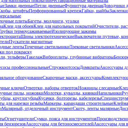
 для напольных покрытий
Реставрационные материалы
ые
Замки дверные
Петли дверные
Фурнитура дверная
Доводчики 
Скобы, штифты
Перфорированный крепеж
Гайки, шайбы
Заклепки
ерсальные
лочные плиты
Багеты, молдинги, уголки
на
Клеи для обоев
Клеи для напольных покрытий
Очистители, рас
Трубки термоусаживаемые
Изолирующие зажимы
лектрощита
Шины электротехнические
Выключатели путевые, ко
атели
Пускатели магнитные
одные ленты
Точечные светильники
Трековые светильники
Аксесс
и под покраску
ли, тельферы
Такелаж
Виброплиты, глубинные вибраторы
Бензор
сосы профессиональные
Стружкоотсосы
Домкраты
Аксессуары д
аяльное оборудование
Сварочные маски, аксессуары
Комплектующ
ечные ключи
Отвертки, наборы отверток
Ножницы слесарные
Кле
учные пилы, ножовки
Молотки, кувалды, киянки
Напильники
Ру
убцы, круглогубцы
Кусачки, болторезы, кабелерезы
Специнструм
ы для нарезки резьбы
Маркеры, карандаши строительные
Клейма
и
Малярный, отделочный инструмент
Скотч, ленты малярные
Дисп
иты
Огнетушители
Сумки, пояса для инструментов
Производствен
я бензорезов
Аксессуары для бетоносмесителей
Аксессуары для 