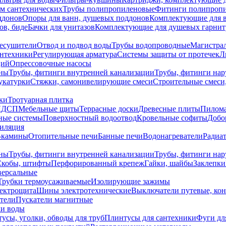
ем сантехнических
Трубы полипропиленовые
Фитинги полипроп
ддонов
Опоры для ванн, душевых поддонов
Комплектующие для 
ов, биде
Бачки для унитазов
Комплектующие для душевых гарнит
есушители
Отвод и подвод воды
Трубы водопроводные
Магистрал
антехники
Регулирующая арматура
Системы защиты от протечек
Л
ций
Опрессовочные насосы
ны
Трубы, фитинги внутренней канализации
Трубы, фитинги на
катурки
Стяжки, самонивелирующие смеси
Строительные смеси,
ки
Тротуарная плитка
ЛДСП
Мебельные щиты
Террасные доски
Древесные плиты
Пилом
ные системы
Поверхностный водоотвод
Кровельные софиты
Добо
тиляция
-камины
Отопительные печи
Банные печи
Водонагреватели
Радиат
ны
Трубы, фитинги внутренней канализации
Трубы, фитинги на
Скобы, штифты
Перфорированный крепеж
Гайки, шайбы
Заклепки
ерсальные
Трубки термоусаживаемые
Изолирующие зажимы
лектрощита
Шины электротехнические
Выключатели путевые, ко
атели
Пускатели магнитные
ки воды
усы, уголки, обводы для труб
Плинтусы для сантехники
Фуги дл