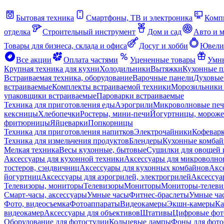
Бытовая техника
Смартфоны, ТВ и электроника
Комп
отделка
Строительный инструмент
Дом и сад
Авто и 
Товары для бизнеса, склада и офиса
Досуг и хобби
Ювели
Все акции
Оплата частями
Уцененные товары
Умны
Крупная техника для кухни
Холодильники
Вытяжки
Кухонные 
Встраиваемая техника, оборудование
Варочные панели
Духовые
встраиваемые
Комплекты встраиваемой техники
Морозильники 
упаковщики встраиваемые
Пароварки встраиваемые
Техника для приготовления еды
Аэрогрили
Микроволновые пе
кексницы
Хлебопечки
Ростеры, мини-печи
Йогуртницы, морож
фритюрницы
Яйцеварки
Попкорницы
Техника для приготовления напитков
Электрочайники
Кофевар
Техника для измельчения продуктов
Блендеры
Кухонные комбай
Мелкая техника
Весы кухонные, бытовые
Сушилки для овощей 
Аксессуары для кухонной техники
Аксессуары для микроволно
тостеров, сэндвичниц
Аксессуары для кухонных комбайнов
Акс
йогуртниц
Аксессуары для аэрогрилей, электрогрилей
Аксессуа
Телевизоры, мониторы
Телевизоры
Мониторы
Мониторы-телеви
Смарт-часы, аксессуары
Умные часы
Фитнес-браслеты
Умные ча
Фото, видеосъемка
Фотоаппараты
Видеокамеры
Экшн-камеры
Ка
видеокамер
Аксессуары для объективов
Штативы
Цифровые фот
Оборудование для фотостудии
Кольцевые лампы
Фоны для фото