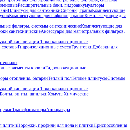
иленовые
Расширительные баки, гидроаккумуляторы
ванн
Плинтусы для сантехники
Сифоны, трапы
Комплектующие
уров
Комплектующие для сифонов, трапов
Комплектующие для
ьные фильтры, системы сантехнические
Комплектующие для
юки сантехнические
Аксессуары для магистральных фильтров,
ружной канализации
Люки канализационные
 составы
Гидроизоляционные смеси
Грунтовки
Добавки для
атериалы
рные элементы кровли
Гидроизоляционные
оры отопления, батареи
Теплый пол
Теплые плинтусы
Системы
ружной канализации
Люки канализационные
Болты, винты, шпильки
Хомуты
Химические
нцевые
Трансформаторы
Аппаратура
я плитки
Порожки, профили для пола и плитки
Приспособления