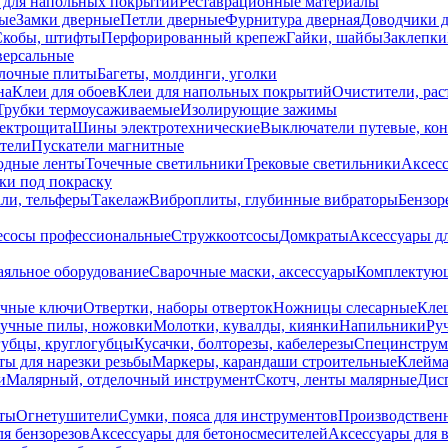
 для напольных покрытий
Реставрационные материалы
ые
Замки дверные
Петли дверные
Фурнитура дверная
Доводчики 
Скобы, штифты
Перфорированный крепеж
Гайки, шайбы
Заклепки
ерсальные
лочные плиты
Багеты, молдинги, уголки
на
Клеи для обоев
Клеи для напольных покрытий
Очистители, рас
Трубки термоусаживаемые
Изолирующие зажимы
лектрощита
Шины электротехнические
Выключатели путевые, ко
атели
Пускатели магнитные
одные ленты
Точечные светильники
Трековые светильники
Аксесс
и под покраску
ли, тельферы
Такелаж
Виброплиты, глубинные вибраторы
Бензор
сосы профессиональные
Стружкоотсосы
Домкраты
Аксессуары д
аяльное оборудование
Сварочные маски, аксессуары
Комплектующ
ечные ключи
Отвертки, наборы отверток
Ножницы слесарные
Кле
учные пилы, ножовки
Молотки, кувалды, киянки
Напильники
Ру
убцы, круглогубцы
Кусачки, болторезы, кабелерезы
Специнструм
ы для нарезки резьбы
Маркеры, карандаши строительные
Клейма
и
Малярный, отделочный инструмент
Скотч, ленты малярные
Дисп
иты
Огнетушители
Сумки, пояса для инструментов
Производствен
я бензорезов
Аксессуары для бетоносмесителей
Аксессуары для 