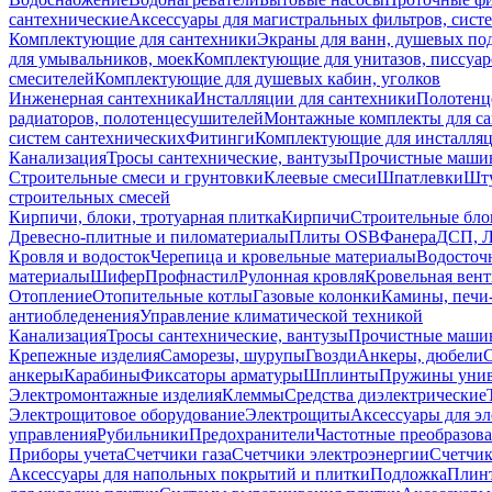
сантехнические
Аксессуары для магистральных фильтров, сист
Комплектующие для сантехники
Экраны для ванн, душевых по
для умывальников, моек
Комплектующие для унитазов, писсуар
смесителей
Комплектующие для душевых кабин, уголков
Инженерная сантехника
Инсталляции для сантехники
Полотенц
радиаторов, полотенцесушителей
Монтажные комплекты для с
систем сантехнических
Фитинги
Комплектующие для инсталля
Канализация
Тросы сантехнические, вантузы
Прочистные маши
Строительные смеси и грунтовки
Клеевые смеси
Шпатлевки
Шту
строительных смесей
Кирпичи, блоки, тротуарная плитка
Кирпичи
Строительные бло
Древесно-плитные и пиломатериалы
Плиты OSB
Фанера
ДСП, 
Кровля и водосток
Черепица и кровельные материалы
Водосточ
материалы
Шифер
Профнастил
Рулонная кровля
Кровельная вен
Отопление
Отопительные котлы
Газовые колонки
Камины, печи
антиобледенения
Управление климатической техникой
Канализация
Тросы сантехнические, вантузы
Прочистные маши
Крепежные изделия
Саморезы, шурупы
Гвозди
Анкеры, дюбели
анкеры
Карабины
Фиксаторы арматуры
Шплинты
Пружины унив
Электромонтажные изделия
Клеммы
Средства диэлектрические
Электрощитовое оборудование
Электрощиты
Аксессуары для э
управления
Рубильники
Предохранители
Частотные преобразов
Приборы учета
Счетчики газа
Счетчики электроэнергии
Счетчи
Аксессуары для напольных покрытий и плитки
Подложка
Плинт