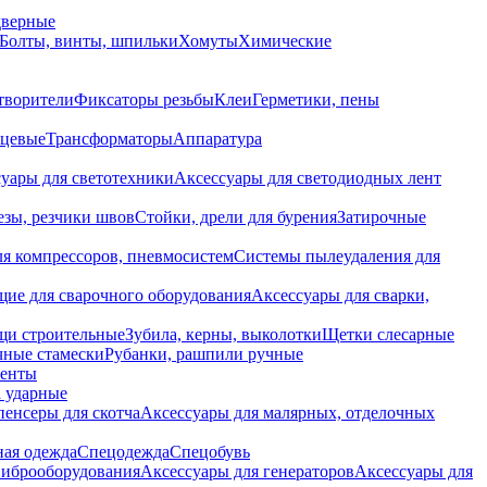
дверные
Болты, винты, шпильки
Хомуты
Химические
творители
Фиксаторы резьбы
Клеи
Герметики, пены
нцевые
Трансформаторы
Аппаратура
уары для светотехники
Аксессуары для светодиодных лент
езы, резчики швов
Стойки, дрели для бурения
Затирочные
ля компрессоров, пневмосистем
Системы пылеудаления для
ие для сварочного оборудования
Аксессуары для сварки,
щи строительные
Зубила, керны, выколотки
Щетки слесарные
чные стамески
Рубанки, рашпили ручные
енты
 ударные
енсеры для скотча
Аксессуары для малярных, отделочных
ная одежда
Спецодежда
Спецобувь
виброоборудования
Аксессуары для генераторов
Аксессуары для