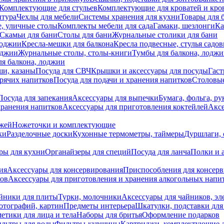
Комплектующие для стульев
Комплектующие для кроватей и кро
итура
Чехлы для мебели
Системы хранения для кухни
Товары для 
, уличные столы
Комплекты мебели для сада
Гамаки, шезлонги
Ка
Скамьи для бани
Столы для бани
Журнальные столики для бани
лоджии
Кресла-мешки для балкона
Кресла подвесные, стулья садо
оджии
Журнальные столы, столы-книги
Тумбы для балкона, лодж
я балкона, лоджии
ши, казаны
Посуда для СВЧ
Крышки и аксессуары для посуды
Гаст
орячих напитков
Посуда для подачи и хранения напитков
Столовы
Посуда для запекания
Аксессуары для выпечки
Бумага, фольга, р
хранения напитков
Аксессуары для приготовления коктейлей
Аксе
ожей
Ножеточки и комплектующие
ки
Разделочные доски
Кухонные термометры, таймеры
Дуршлаги, 
ры для кухни
Органайзеры для специй
Посуда для ланча
Полки и 
ия
Аксессуары для консервирования
Приспособления для консер
ков
Аксессуары для приготовления и хранения алкогольных напи
йники для плиты
Турки, молочники
Аксессуары для чайников, э
отографий, картин
Предметы интерьера
Шкатулки, подставки дл
етики для лица и тела
Наборы для бритья
Оформление подарков
льтры для воды
Фильтры-кувшины
Картриджи, комплектующие д