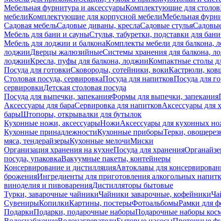
Мебельная фурнитура и аксессуары
Комплектующие для столов
мебели
Комплектующие для корпусной мебели
Мебельная фурн
Садовая мебель
Садовые диваны, кресла
Садовые стулья
Садовые
Мебель для бани и сауны
Стулья, табуретки, подставки для бани
Мебель для лоджии и балкона
Комплекты мебели для балкона, 
лоджии
Дверцы жалюзийные
Системы хранения для балкона, л
лоджии
Кресла, пуфы для балкона, лоджии
Компактные столы дл
Посуда для готовки
Сковороды, сотейники, воки
Кастрюли, ков
Столовая посуда, сервировка
Посуда для напитков
Посуда для г
сервировки
Детская столовая посуда
Посуда для выпечки, запекания
Формы для выпечки, запекания
Аксессуары для бара
Сервировка для напитков
Аксессуары для 
бары
Штопоры, открывалки для бутылок
Кухонные ножи, аксессуары
Ножи
Аксессуары для кухонных н
Кухонные принадлежности
Кухонные приборы
Терки, овощерез
мяса, тендерайзеры
Кухонные мелочи
Миски
Организация хранения на кухне
Посуда для хранения
Органайзе
посуда, упаковка
Вакуумные пакеты, контейнеры
Консервирование и дистилляция
Автоклавы для консервирован
брожения
Ингредиенты для приготовления алкогольных напит
виноделия и пивоварения
Дистилляторы бытовые
Турки, заварочные чайники
Чайники заварочные, кофейники
Ча
Сувениры
Копилки
Картины, постеры
Фотоальбомы
Рамки для ф
Подарки
Подарки, подарочные наборы
Подарочные наборы косм
Водоснабжение
Водонагреватели
Бытовые насосы
Проточные фи