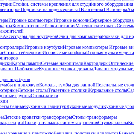
студии
Стойки, системы крепления для студийного оборудования
елевизоров
Подписки на видеосервисы
ТВ-антенны
ТВ-тюнеры
Ак
теры
Игровые компьютеры
Игровые консоли
Серверное оборудов
карты
Компьютерные блоки питания
Материнские платы
Системы
накопителей
ов
Аксессуары для ноутбуков
Очки для компьютера
Рюкзаки для но
контроллеры
Игровые ноутбуки
Игровые компьютеры
Игровые ви
ие
Столы геймерские
Игровые микрофоны
Игровая мультимедиа 
ониторов
диски
Карты памяти
Сетевые накопители
Картридеры
Оптические
иваны П-образные
Кухонные уголки, диваны
Диваны модульные
 для ноутбуков
тумбы в прихожую
Комоды, тумбы для ванной
Пеленальные стол
ьютерные
Детские столы
Туалетные столики
Журнальные столы
Са
денные группы
Столы-книги
ухни
уреты барные
Кухонный гарнитур
Кухонные модули
Кухонные угол
ры
Детские кроватки-трансформеры
Столы-трансформеры
ки, секции
Полки, стеллажи, системы хранения
Стулья, кресла
Ко
емы хранения в прихожую
Вешалки, подставки для зонтов
Банкет