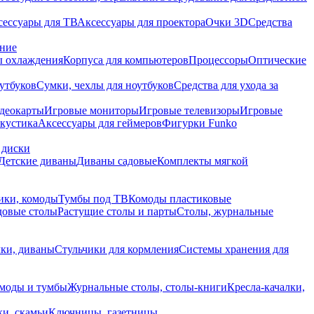
сессуары для ТВ
Аксессуары для проектора
Очки 3D
Средства
ание
 охлаждения
Корпуса для компьютеров
Процессоры
Оптические
утбуков
Сумки, чехлы для ноутбуков
Средства для ухода за
деокарты
Игровые мониторы
Игровые телевизоры
Игровые
акустика
Аксессуары для геймеров
Фигурки Funko
 диски
Детские диваны
Диваны садовые
Комплекты мягкой
ики, комоды
Тумбы под ТВ
Комоды пластиковые
довые столы
Растущие столы и парты
Столы, журнальные
ки, диваны
Стульчики для кормления
Системы хранения для
моды и тумбы
Журнальные столы, столы-книги
Кресла-качалки,
ки, скамьи
Ключницы, газетницы