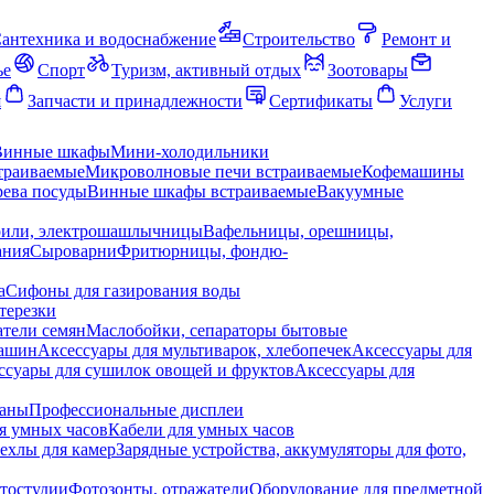
антехника и водоснабжение
Строительство
Ремонт и
ье
Спорт
Туризм, активный отдых
Зоотовары
я
Запчасти и принадлежности
Сертификаты
Услуги
Винные шкафы
Мини-холодильники
траиваемые
Микроволновые печи встраиваемые
Кофемашины
ева посуды
Винные шкафы встраиваемые
Вакуумные
рили, электрошашлычницы
Вафельницы, орешницы,
ания
Сыроварни
Фритюрницы, фондю-
а
Сифоны для газирования воды
терезки
тели семян
Маслобойки, сепараторы бытовые
машин
Аксессуары для мультиварок, хлебопечек
Аксессуары для
ссуары для сушилок овощей и фруктов
Аксессуары для
раны
Профессиональные дисплеи
я умных часов
Кабели для умных часов
ехлы для камер
Зарядные устройства, аккумуляторы для фото,
тостудии
Фотозонты, отражатели
Оборудование для предметной