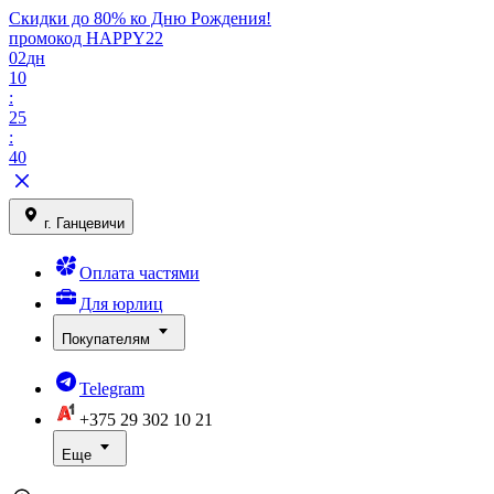
Скидки до 80% ко Дню Рождения!
промокод HAPPY22
02
дн
10
:
25
:
40
г. Ганцевичи
Оплата частями
Для юрлиц
Покупателям
Telegram
+375 29
302 10 21
Еще