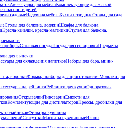
ваток
Аксессуары для мебели
Комплектующие для мягкой
безопасности детей
чели садовые
Надувная мебель
Кухни походные
Столы для сада
вые
Столы для балкона, лоджии
Шкафы для балкона,
ии
Кресла-качалки, кресла-маятники
Стулья для балкона,
роемкости
е приборы
Столовая посуда
Посуда для сервировки
Предметы
укава для выпечки
ссуары для охлаждения напитков
Наборы для бара, мини-
сита, воронки
Формы, приборы для приготовления
Молотки для
аксессуары на рейлинги
Рейлинги для кухни
Одноразовая
вирования
Открывалки
Пивоварни
Емкости для
тков
Комплектующие для дистилляторов
Прессы, дробилки для
лектрочайников
Фильтры-кувшины
я украшений
Статуэтки
Магниты сувенирные
Иконы
ля проточных фильтров
Магистральные фильтры, системы