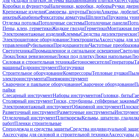
для укладки плитки
Системы выравнивания плитки
Аксессуары
Коробки и фурнитура
Наличники, коробки, доборы
Ручки дверн
Крепежные изделия
Саморезы, шурупы
Гвозди
Анкеры, дюбели
анкеры
Карабины
Фиксаторы арматуры
Шплинты
Пружины унив
Отделка потолка
Потолочные системы
Потолочные панели
Пото
Пены, клеи, герметики
Жидкие гвозди
Герметики
Монтажная пе
Электромонтажные изделия
Клеммы
Средства диэлектрические
Электрощитовое оборудование
Электрощиты
Аксессуары для э
управления
Рубильники
Предохранители
Частотные преобразов
Светотехника
Промышленное и сигнальное освещение
Светоди
Люки
Люки ревизионные
Люки под плитку
Люки напольные
Люк
Силовая и строительная техника
Бетоносмесители
Генераторы
Та
машины
Гидроинструмент
Погрузчики
Строительное оборудование
Компрессоры
Тепловые пушки
Пыле
электроинструмента
Пневмоинструмент
Сварочное и паяльное оборудование
Сварочное оборудование
П
пайки
Слесарный инструмент
Наборы инструментов
Головки, биты
Га
Столярный инструмент
Тиски, струбцины, гейферные зажимы
Р
Электромонтажный инструмент
Обжимной инструмент
Плоског
Разметочный инструмент
Разметочные инструменты
Инструмент
Отделочный инструмент
Плиткорезы
Кельмы, шпатели, гладилк
работ
Пленки строительные
Спецодежда и средства защиты
Средства индивидуальной защ
Аксессуары для силовой и строительной техники
Аксессуары дл