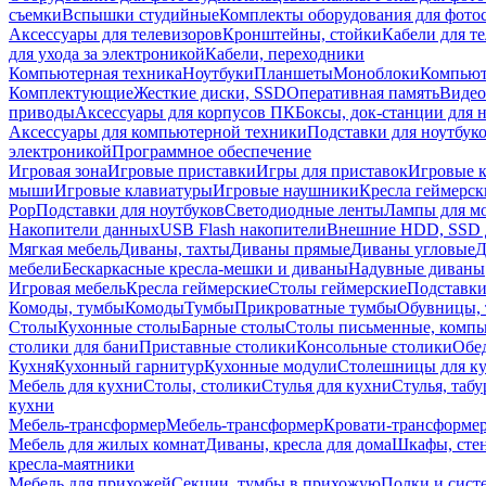
съемки
Вспышки студийные
Комплекты оборудования для фото
Аксессуары для телевизоров
Кронштейны, стойки
Кабели для т
для ухода за электроникой
Кабели, переходники
Компьютерная техника
Ноутбуки
Планшеты
Моноблоки
Компью
Комплектующие
Жесткие диски, SSD
Оперативная память
Видео
приводы
Аксессуары для корпусов ПК
Боксы, док-станции для 
Аксессуары для компьютерной техники
Подставки для ноутбук
электроникой
Программное обеспечение
Игровая зона
Игровые приставки
Игры для приставок
Игровые 
мыши
Игровые клавиатуры
Игровые наушники
Кресла геймерск
Pop
Подставки для ноутбуков
Светодиодные ленты
Лампы для м
Накопители данных
USB Flash накопители
Внешние HDD, SSD 
Мягкая мебель
Диваны, тахты
Диваны прямые
Диваны угловые
Д
мебели
Бескаркасные кресла-мешки и диваны
Надувные диваны
Игровая мебель
Кресла геймерские
Столы геймерские
Подставки
Комоды, тумбы
Комоды
Тумбы
Прикроватные тумбы
Обувницы, 
Столы
Кухонные столы
Барные столы
Столы письменные, комп
столики для бани
Приставные столики
Консольные столики
Обе
Кухня
Кухонный гарнитур
Кухонные модули
Столешницы для к
Мебель для кухни
Столы, столики
Стулья для кухни
Стулья, таб
кухни
Мебель-трансформер
Мебель-трансформер
Кровати-трансформе
Мебель для жилых комнат
Диваны, кресла для дома
Шкафы, стен
кресла-маятники
Мебель для прихожей
Секции, тумбы в прихожую
Полки и сист