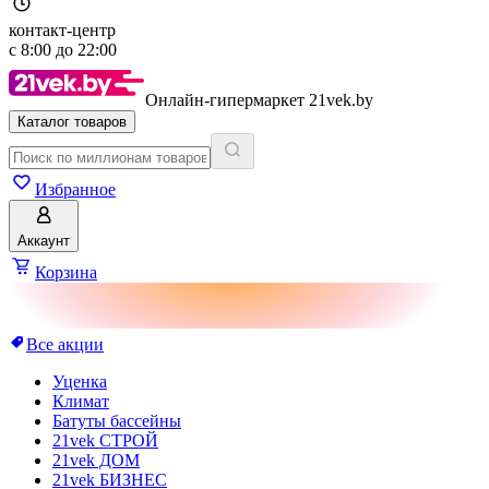
контакт-центр
с
8:00
до
22:00
Онлайн-гипермаркет 21vek.by
Каталог товаров
Избранное
Аккаунт
Корзина
Все акции
Уценка
Климат
Батуты бассейны
21vek СТРОЙ
21vek ДОМ
21vek БИЗНЕС