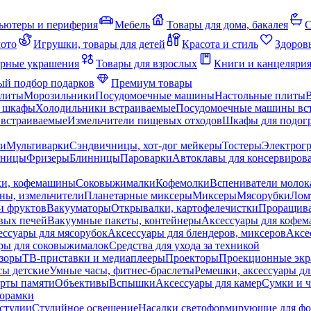
ьютеры и периферия
Мебель
Товары для дома, бакалея
С
мото
Игрушки, товары для детей
Красота и стиль
Здоров
рные украшения
Товары для взрослых
Книги и канцеляри
й подбор подарков
Премиум товары
плиты
Морозильники
Посудомоечные машины
Настольные плиты
 шкафы
Холодильники встраиваемые
Посудомоечные машины вс
встраиваемые
Измельчители пищевых отходов
Шкафы для подогр
чи
Мультиварки
Сэндвичницы, хот-дог мейкеры
Тостеры
Электрог
еницы
Фризеры
Блинницы
Пароварки
Автоклавы для консервиров
ки, кофемашины
Соковыжималки
Кофемолки
Вспениватели молок
ны, измельчители
Планетарные миксеры
Миксеры
Мясорубки
Лом
и фруктов
Вакууматоры
Открывалки, картофелечистки
Проращива
вых печей
Вакуумные пакеты, контейнеры
Аксессуары для кофе
ессуары для мясорубок
Аксессуары для блендеров, миксеров
Аксе
ры для соковыжималок
Средства для ухода за техникой
зоры
ТВ-приставки и медиаплееры
Проекторы
Проекционные эк
сы детские
Умные часы, фитнес-браслеты
Ремешки, аксессуары дл
рты памяти
Объективы
Вспышки
Аксессуары для камер
Сумки и ч
орамки
студии
Студийное освещение
Насадки светоформирующие для фо