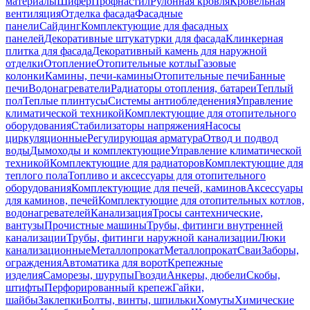
материалы
Шифер
Профнастил
Рулонная кровля
Кровельная
вентиляция
Отделка фасада
Фасадные
панели
Сайдинг
Комплектующие для фасадных
панелей
Декоративные штукатурки для фасада
Клинкерная
плитка для фасада
Декоративный камень для наружной
отделки
Отопление
Отопительные котлы
Газовые
колонки
Камины, печи-камины
Отопительные печи
Банные
печи
Водонагреватели
Радиаторы отопления, батареи
Теплый
пол
Теплые плинтусы
Системы антиобледенения
Управление
климатической техникой
Комплектующие для отопительного
оборудования
Стабилизаторы напряжения
Насосы
циркуляционные
Регулирующая арматура
Отвод и подвод
воды
Дымоходы и комплектующие
Управление климатической
техникой
Комплектующие для радиаторов
Комплектующие для
теплого пола
Топливо и аксессуары для отопительного
оборудования
Комплектующие для печей, каминов
Аксессуары
для каминов, печей
Комплектующие для отопительных котлов,
водонагревателей
Канализация
Тросы сантехнические,
вантузы
Прочистные машины
Трубы, фитинги внутренней
канализации
Трубы, фитинги наружной канализации
Люки
канализационные
Металлопрокат
Металлопрокат
Сваи
Заборы,
ограждения
Автоматика для ворот
Крепежные
изделия
Саморезы, шурупы
Гвозди
Анкеры, дюбели
Скобы,
штифты
Перфорированный крепеж
Гайки,
шайбы
Заклепки
Болты, винты, шпильки
Хомуты
Химические