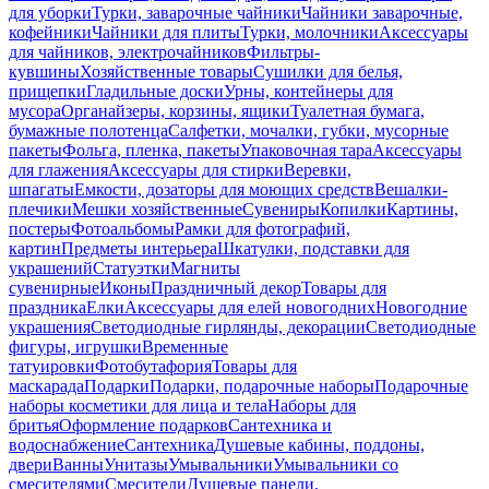
для уборки
Турки, заварочные чайники
Чайники заварочные,
кофейники
Чайники для плиты
Турки, молочники
Аксессуары
для чайников, электрочайников
Фильтры-
кувшины
Хозяйственные товары
Сушилки для белья,
прищепки
Гладильные доски
Урны, контейнеры для
мусора
Органайзеры, корзины, ящики
Туалетная бумага,
бумажные полотенца
Салфетки, мочалки, губки, мусорные
пакеты
Фольга, пленка, пакеты
Упаковочная тара
Аксессуары
для глажения
Аксессуары для стирки
Веревки,
шпагаты
Емкости, дозаторы для моющих средств
Вешалки-
плечики
Мешки хозяйственные
Сувениры
Копилки
Картины,
постеры
Фотоальбомы
Рамки для фотографий,
картин
Предметы интерьера
Шкатулки, подставки для
украшений
Статуэтки
Магниты
сувенирные
Иконы
Праздничный декор
Товары для
праздника
Елки
Аксессуары для елей новогодних
Новогодние
украшения
Светодиодные гирлянды, декорации
Светодиодные
фигуры, игрушки
Временные
татуировки
Фотобутафория
Товары для
маскарада
Подарки
Подарки, подарочные наборы
Подарочные
наборы косметики для лица и тела
Наборы для
бритья
Оформление подарков
Сантехника и
водоснабжение
Сантехника
Душевые кабины, поддоны,
двери
Ванны
Унитазы
Умывальники
Умывальники со
смесителями
Смесители
Душевые панели,