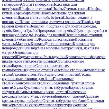
геймерские
Столы геймерские
Подставки для
ноутбуков
Шкафы и стеллажи
Шкафы
Стенки, горки
Шкафы-
купе
Шкафы-гармошки
Шкафы-пеналы для жилой
комнаты
Шкафы с витриной, буфеты
Шкафы, секции в
прихожую
Полки, стеллажи, системы хранения
Шкафы для
ванной комнаты
Вешалки, подставки для зонтов
Комоды,
тумбы
Комоды
Тумбы
Прикроватные тумбы
Обувницы, тумбы в
прихожую
Комоды, тумбы для ванной
Пеленальные столики,
комоды
Тумбы под ТВ
Комоды пластиковые
Кровати и
матрасы
Матрасы
Кровати
Детские кровати
Кроватки для
новорожденных
Надувная мебель
Наматрасники, чехлы на
матрас
Основания для
кроватей
Подматрасники
Раскладушки
Кровати-трансформеры,
шкафы-кровати
Кровати-домики
Столы
Кухонные
столы
Барные столы
Столы письменные,
компьютерные
Детские столы
Туалетные столики
Журнальные
столы
Садовые столы
Растущие столы и парты
Столы,
журнальные столики для бани
Приставные
столики
Консольные столики
Обеденные группы
Столы-
книги
Стулья
Кухонные стулья, табуреты
Барные стулья,
табуреты
Компьютерные кресла, стулья
Геймерские
кресла
Детские стулья, табуреты
Банкетки, скамьи
Садовые
кресла, стулья, табуреты
Стулья, табуреты для бани
Стульчики
для кормления
Кухня
Кухонный гарнитур
Кухонные