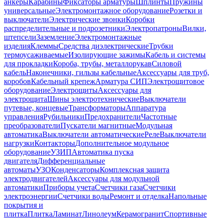
анкеры
Карабины
Фиксаторы арматуры
Шплинты
Пружины
универсальные
Электромонтажное оборудование
Розетки и
выключатели
Электрические звонки
Коробки
распределительные и подрозетники
Электропатроны
Вилки,
штепсели
Заземление
Электромонтажные
изделия
Клеммы
Средства диэлектрические
Трубки
термоусаживаемые
Изолирующие зажимы
Кабель и системы
для прокладки
Короба, трубы, металлорукав
Силовой
кабель
Наконечники, гильзы кабельные
Аксессуары для труб,
коробов
Кабельный крепеж
Арматура СИП
Электрощитовое
оборудование
Электрощиты
Аксессуары для
электрощита
Шины электротехнические
Выключатели
путевые, концевые
Трансформаторы
Аппаратура
управления
Рубильники
Предохранители
Частотные
преобразователи
Пускатели магнитные
Модульная
автоматика
Выключатели автоматические
Реле
Выключатели
нагрузки
Контакторы
Дополнительное модульное
оборудование
УЗИП
Автоматика пуска
двигателя
Дифференциальные
автоматы
УЗО
Конденсаторы
Комплексная защита
электродвигателей
Аксессуары для модульной
автоматики
Приборы учета
Счетчики газа
Счетчики
электроэнергии
Счетчики воды
Ремонт и отделка
Напольные
покрытия и
плитка
Плитка
Ламинат
Линолеум
Керамогранит
Спортивные