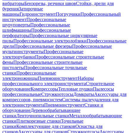
вибраторы
Бензорезы, резчики швов
Стойки, дрели для
бурения
Затирочные
машины
Гидроинструмент
Погрузчики
Профессиональный
инструмент
Профессиональные
шуруповерты
Профессиональные
шлифмашины
Профессиональные
перфораторы
Профессиональные циркулярные
пилы
Профессиональные электролобзики
Профессиональные
дрели
Профессиональные фрезеры
Профессиональные
мультиинструменты
Профессиональные
электрорубанки
Профессиональные строительные
фены
Профессиональные строительные
пистолеты
Профессиональные точильные
станки
Профессиональные
электроножницы
Пневмоинструмент
Наборы
профессионального электроинструмента
Строительное
оборудование
Компрессоры
Тепловые пушки
Пылесосы
профессиональные
Стружкоотсосы
Домкраты
Аксессуары для
компрессоров, пневмосистем
Системы пылеудаления для
электроинструмента
Пневмоинструмент
Станки и
оборудование
Деревообрабатывающие
станки
Ленточнопильные станки
Металлообрабатывающие
станки
Плиткорезные станки
Точильные
станки
Комплектующие для станков
Оснастка для
станков
Аксессуары для станков
Стружкоотсосы
Аксессуары