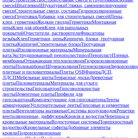
смеси
Шпатлевки
Штукатурки
Стяжки, самонивелирующие
смеси
Строительные смеси, составы
Гидроизоляционные
смеси
Грунтовки
Добавки для строительных смесей
Пены,
клеи, герметики
Жидкие гвозди
Герметики
Монтажная
пена
Клеи для обоев
Клеи для напольных
покрытий
Очистители, растворители
Фиксаторы
резьбы
Клеи
Герметики, пены
Кирпичи, блоки, тротуарная
плитка
Кирпичи
Строительные блоки
Тротуарная
плитка
Изоляционные материалы
Минеральная
вата
Экструдированный пенополистирол
Пенопласт
Пленки,
мембраны
Отражающая теплоизоляция
Гидроизоляционные
ленты
Поликарбонат
Шумоизоляция
Теплоизоляция
Звукоизоляц
плитные и пиломатериалы
Плиты OSB
Фанера
ДСП,
ЛДСП
Мебельные щиты
Террасные доски
Древесные
плиты
Пиломатериалы
Материалы для сухого
строительства
Гипсокартон
Гипсоволокнистые
листы
Цементные плиты
Профили для
гипсокартона
Комплектующие для гипсокартона
Ленты
армирующие
Уплотнительные ленты
Гипсовые и цементные
плиты
Вентиляторы вытяжные
Системы воздуховодов
Решетки
вентиляционные, диффузоры
Кровля и водосток
Черепица и
кровельные материалы
Водосточные системы
Поверхностный
водоотвод
Кровельные софиты
Доборные элементы
кровли
Гидроизоляционные