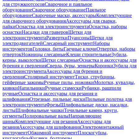
для стружкоотсосов
Сварочное и паяльное
оборудование
Сварочное оборудование
Паяльное
оборудование
Сварочные маски, аксессуары
Комплектующие
для сварочного оборудования
Аксессуары для сварки,
пайки
Оснастка для электроинструмента
Оснастка, наборы
оснастки
Насадки для граверов
Щетки для
электроинструмента
Развертки
Пуансоны
Щетки для
электродвигателей
Слесарный инструмент
Наборы
инструментов
Головки, биты
Гаечные ключи
Отвертки, наборы
отверток
Ножницы слесарные
Клещи строительные
Зубила,
керны, выколотки
Щетки слесарные
Оснастка и аксессуары для
бурения и сверления
Сверла, буры, зенкеры
Коронки
Зубила для
электроинструмента
Аксессуары для бурения и
сверления
Столярный инструмент
Тиски, струбцины,
гейферные зажимы
Ручные пилы, ножовки
Молотки, кувалды,
киянки
Напильники
Ручные стамески
Рубанки, рашпили
ручные
Оснастка и аксессуары для резания и
шлифования
Отрезные, пильные диски
Пильные полотна для
электроинструмента
Фрезы
Шлифовальные диски, насадки,
листы
Шлифовальные чашки
Точильные камни, круги,
сегменты
Полировальные валы
Направляющие
шины
Комплектующие для резания
Аксессуары для
резания
Аксессуары для шлифования
Электромонтажный
инструмент
Обжимной инструмент
Плоскогубцы,
круглогубцы
Кусачки, болторезы,