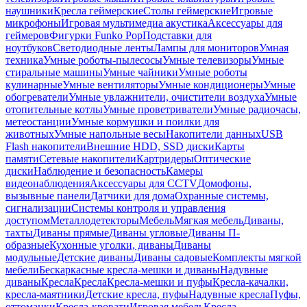
наушники
Кресла геймерские
Столы геймерские
Игровые
микрофоны
Игровая мультимедиа акустика
Аксессуары для
геймеров
Фигурки Funko Pop
Подставки для
ноутбуков
Светодиодные ленты
Лампы для мониторов
Умная
техника
Умные роботы-пылесосы
Умные телевизоры
Умные
стиральные машины
Умные чайники
Умные роботы
кулинарные
Умные вентиляторы
Умные кондиционеры
Умные
обогреватели
Умные увлажнители, очистители воздуха
Умные
отопительные котлы
Умные проветриватели
Умные радиочасы,
метеостанции
Умные кормушки и поилки для
животных
Умные напольные весы
Накопители данных
USB
Flash накопители
Внешние HDD, SSD диски
Карты
памяти
Сетевые накопители
Картридеры
Оптические
диски
Наблюдение и безопасность
Камеры
видеонаблюдения
Аксессуары для CCTV
Домофоны,
вызывные панели
Датчики для дома
Охранные системы,
сигнализации
Системы контроля и управления
доступом
Металлодетекторы
Мебель
Мягкая мебель
Диваны,
тахты
Диваны прямые
Диваны угловые
Диваны П-
образные
Кухонные уголки, диваны
Диваны
модульные
Детские диваны
Диваны садовые
Комплекты мягкой
мебели
Бескаркасные кресла-мешки и диваны
Надувные
диваны
Кресла
Кресла
Кресла-мешки и пуфы
Кресла-качалки,
кресла-маятники
Детские кресла, пуфы
Надувные кресла
Пуфы,
оттоманки
Кресла-кровати
Игровая мебель
Кресла