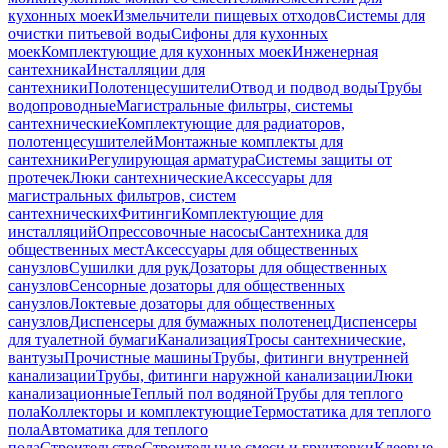
кухонных моек
Измельчители пищевых отходов
Системы для
очистки питьевой воды
Сифоны для кухонных
моек
Комплектующие для кухонных моек
Инженерная
сантехника
Инсталляции для
сантехники
Полотенцесушители
Отвод и подвод воды
Трубы
водопроводные
Магистральные фильтры, системы
сантехнические
Комплектующие для радиаторов,
полотенцесушителей
Монтажные комплекты для
сантехники
Регулирующая арматура
Системы защиты от
протечек
Люки сантехнические
Аксессуары для
магистральных фильтров, систем
сантехнических
Фитинги
Комплектующие для
инсталляций
Опрессовочные насосы
Сантехника для
общественных мест
Аксессуары для общественных
санузлов
Сушилки для рук
Дозаторы для общественных
санузлов
Сенсорные дозаторы для общественных
санузлов
Локтевые дозаторы для общественных
санузлов
Диспенсеры для бумажных полотенец
Диспенсеры
для туалетной бумаги
Канализация
Тросы сантехнические,
вантузы
Прочистные машины
Трубы, фитинги внутренней
канализации
Трубы, фитинги наружной канализации
Люки
канализационные
Теплый пол водяной
Трубы для теплого
пола
Коллекторы и комплектующие
Термостатика для теплого
пола
Автоматика для теплого
пола
Строительство
Строительные смеси и грунтовки
Клеевые