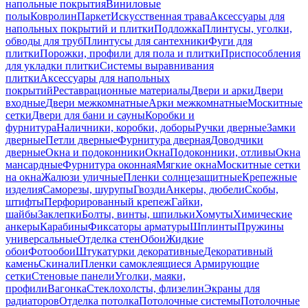
напольные покрытия
Виниловые
полы
Ковролин
Паркет
Искусственная трава
Аксессуары для
напольных покрытий и плитки
Подложка
Плинтусы, уголки,
обводы для труб
Плинтусы для сантехники
Фуги для
плитки
Порожки, профили для пола и плитки
Приспособления
для укладки плитки
Системы выравнивания
плитки
Аксессуары для напольных
покрытий
Реставрационные материалы
Двери и арки
Двери
входные
Двери межкомнатные
Арки межкомнатные
Москитные
сетки
Двери для бани и сауны
Коробки и
фурнитура
Наличники, коробки, доборы
Ручки дверные
Замки
дверные
Петли дверные
Фурнитура дверная
Доводчики
дверные
Окна и подоконники
Окна
Подоконники, отливы
Окна
мансардные
Фурнитура оконная
Мягкие окна
Москитные сетки
на окна
Жалюзи уличные
Пленки солнцезащитные
Крепежные
изделия
Саморезы, шурупы
Гвозди
Анкеры, дюбели
Скобы,
штифты
Перфорированный крепеж
Гайки,
шайбы
Заклепки
Болты, винты, шпильки
Хомуты
Химические
анкеры
Карабины
Фиксаторы арматуры
Шплинты
Пружины
универсальные
Отделка стен
Обои
Жидкие
обои
Фотообои
Штукатурки декоративные
Декоративный
камень
Скинали
Пленки самоклеящиеся
Армирующие
сетки
Стеновые панели
Уголки, маяки,
профили
Вагонка
Стеклохолсты, флизелин
Экраны для
радиаторов
Отделка потолка
Потолочные системы
Потолочные