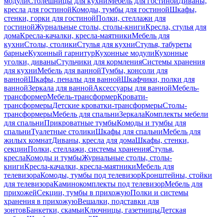
модули
Столешницы для кухни
Мебель для гостиной
Диваны,
кресла для гостиной
Комоды, тумбы для гостиной
Шкафы,
стенки, горки для гостиной
Полки, стеллажи для
гостиной
Журнальные столы, столы-книги
Кресла, стулья для
дома
Кресла-качалки, кресла-маятники
Мебель для
кухни
Столы, столики
Стулья для кухни
Стулья, табуреты
барные
Кухонный гарнитур
Кухонные модули
Кухонные
уголки, диваны
Стульчики для кормления
Системы хранения
для кухни
Мебель для ванной
Тумбы, консоли для
ванной
Шкафы, пеналы для ванной
Шкафчики, полки для
ванной
Зеркала для ванной
Аксессуары для ванной
Мебель-
трансформер
Мебель-трансформер
Кровати-
трансформеры
Детские кроватки-трансформеры
Столы-
трансформеры
Мебель для спальни
Зеркала
Комплекты мебели
для спальни
Прикроватные тумбы
Комоды и тумбы для
спальни
Туалетные столики
Шкафы для спальни
Мебель для
жилых комнат
Диваны, кресла для дома
Шкафы, стенки,
секции
Полки, стеллажи, системы хранения
Стулья,
кресла
Комоды и тумбы
Журнальные столы, столы-
книги
Кресла-качалки, кресла-маятники
Мебель для
телевизора
Комоды, тумбы под телевизор
Кронштейны, стойки
для телевизора
Каминокомплекты под телевизор
Мебель для
прихожей
Секции, тумбы в прихожую
Полки и системы
хранения в прихожую
Вешалки, подставки для
зонтов
Банкетки, скамьи
Ключницы, газетницы
Детская