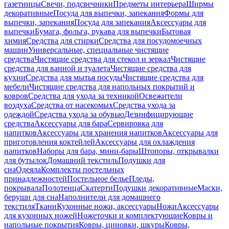
газетницы
Свечи, подсвечники
Предметы интерьера
Ширмы
декоративные
Посуда для выпечки, запекания
Формы для
выпечки, запекания
Посуда для запекания
Аксессуары для
выпечки
Бумага, фольга, рукава для выпечки
Бытовая
химия
Средства для стирки
Средства для посудомоечных
машин
Универсальные, специальные чистящие
средства
Чистящие средства для стекол и зеркал
Чистящие
средства для ванной и туалета
Чистящие средства для
кухни
Средства для мытья посуды
Чистящие средства для
мебели
Чистящие средства для напольных покрытий и
ковров
Средства для ухода за техникой
Освежители
воздуха
Средства от насекомых
Средства ухода за
одеждой
Средства ухода за обувью
Дезинфицирующие
средства
Аксессуары для бара
Сервировка для
напитков
Аксессуары для хранения напитков
Аксессуары для
приготовления коктейлей
Аксессуары для охлаждения
напитков
Наборы для бара, мини-бары
Штопоры, открывалки
для бутылок
Домашний текстиль
Подушки для
сна
Одеяла
Комплекты постельных
принадлежностей
Постельное белье
Пледы,
покрывала
Полотенца
Скатерти
Подушки декоративные
Маски,
беруши для сна
Наполнители для домашнего
текстиля
Ткани
Кухонные ножи, аксессуары
Ножи
Аксессуары
для кухонных ножей
Ножеточки и комплектующие
Ковры и
напольные покрытия
Ковры, циновки, шкуры
Ковры,