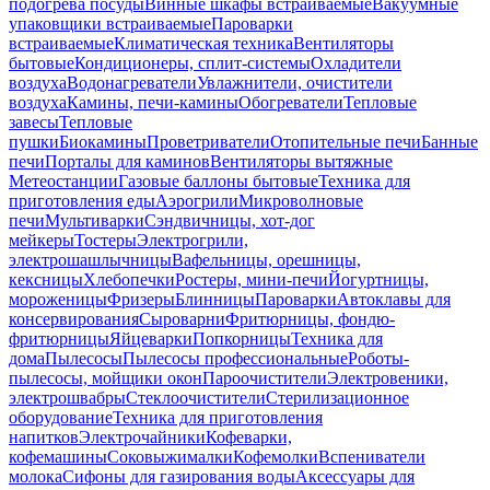
подогрева посуды
Винные шкафы встраиваемые
Вакуумные
упаковщики встраиваемые
Пароварки
встраиваемые
Климатическая техника
Вентиляторы
бытовые
Кондиционеры, сплит-системы
Охладители
воздуха
Водонагреватели
Увлажнители, очистители
воздуха
Камины, печи-камины
Обогреватели
Тепловые
завесы
Тепловые
пушки
Биокамины
Проветриватели
Отопительные печи
Банные
печи
Порталы для каминов
Вентиляторы вытяжные
Метеостанции
Газовые баллоны бытовые
Техника для
приготовления еды
Аэрогрили
Микроволновые
печи
Мультиварки
Сэндвичницы, хот-дог
мейкеры
Тостеры
Электрогрили,
электрошашлычницы
Вафельницы, орешницы,
кексницы
Хлебопечки
Ростеры, мини-печи
Йогуртницы,
мороженицы
Фризеры
Блинницы
Пароварки
Автоклавы для
консервирования
Сыроварни
Фритюрницы, фондю-
фритюрницы
Яйцеварки
Попкорницы
Техника для
дома
Пылесосы
Пылесосы профессиональные
Роботы-
пылесосы, мойщики окон
Пароочистители
Электровеники,
электрошвабры
Стеклоочистители
Стерилизационное
оборудование
Техника для приготовления
напитков
Электрочайники
Кофеварки,
кофемашины
Соковыжималки
Кофемолки
Вспениватели
молока
Сифоны для газирования воды
Аксессуары для