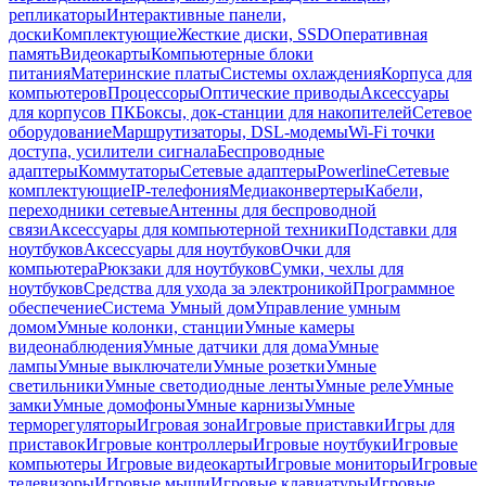
репликаторы
Интерактивные панели,
доски
Комплектующие
Жесткие диски, SSD
Оперативная
память
Видеокарты
Компьютерные блоки
питания
Материнские платы
Системы охлаждения
Корпуса для
компьютеров
Процессоры
Оптические приводы
Аксессуары
для корпусов ПК
Боксы, док-станции для накопителей
Сетевое
оборудование
Маршрутизаторы, DSL-модемы
Wi-Fi точки
доступа, усилители сигнала
Беспроводные
адаптеры
Коммутаторы
Сетевые адаптеры
Powerline
Сетевые
комплектующие
IP-телефония
Медиаконвертеры
Кабели,
переходники сетевые
Антенны для беспроводной
связи
Аксессуары для компьютерной техники
Подставки для
ноутбуков
Аксессуары для ноутбуков
Очки для
компьютера
Рюкзаки для ноутбуков
Сумки, чехлы для
ноутбуков
Средства для ухода за электроникой
Программное
обеспечение
Система Умный дом
Управление умным
домом
Умные колонки, станции
Умные камеры
видеонаблюдения
Умные датчики для дома
Умные
лампы
Умные выключатели
Умные розетки
Умные
светильники
Умные светодиодные ленты
Умные реле
Умные
замки
Умные домофоны
Умные карнизы
Умные
терморегуляторы
Игровая зона
Игровые приставки
Игры для
приставок
Игровые контроллеры
Игровые ноутбуки
Игровые
компьютеры
Игровые видеокарты
Игровые мониторы
Игровые
телевизоры
Игровые мыши
Игровые клавиатуры
Игровые