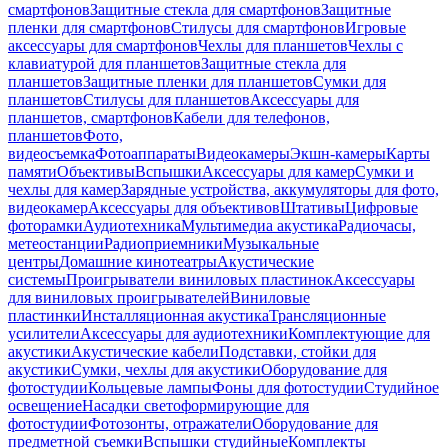
смартфонов
Защитные стекла для смартфонов
Защитные
пленки для смартфонов
Стилусы для смартфонов
Игровые
аксессуары для смартфонов
Чехлы для планшетов
Чехлы с
клавиатурой для планшетов
Защитные стекла для
планшетов
Защитные пленки для планшетов
Сумки для
планшетов
Стилусы для планшетов
Аксессуары для
планшетов, смартфонов
Кабели для телефонов,
планшетов
Фото,
видеосъемка
Фотоаппараты
Видеокамеры
Экшн-камеры
Карты
памяти
Объективы
Вспышки
Аксессуары для камер
Сумки и
чехлы для камер
Зарядные устройства, аккумуляторы для фото,
видеокамер
Аксессуары для объективов
Штативы
Цифровые
фоторамки
Аудиотехника
Мультимедиа акустика
Радиочасы,
метеостанции
Радиоприемники
Музыкальные
центры
Домашние кинотеатры
Акустические
системы
Проигрыватели виниловых пластинок
Аксессуары
для виниловых проигрывателей
Виниловые
пластинки
Инсталляционная акустика
Трансляционные
усилители
Аксессуары для аудиотехники
Комплектующие для
акустики
Акустические кабели
Подставки, стойки для
акустики
Сумки, чехлы для акустики
Оборудование для
фотостудии
Кольцевые лампы
Фоны для фотостудии
Студийное
освещение
Насадки светоформирующие для
фотостудии
Фотозонты, отражатели
Оборудование для
предметной съемки
Вспышки студийные
Комплекты