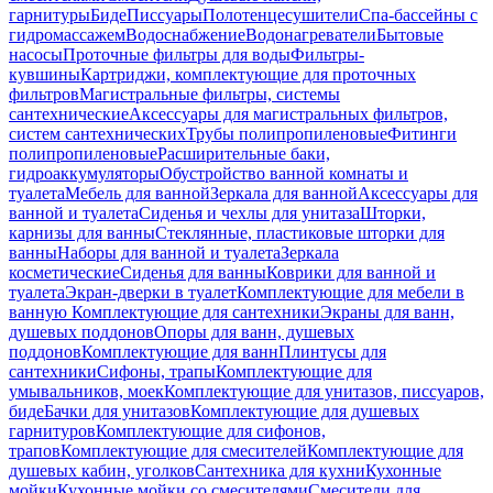
гарнитуры
Биде
Писсуары
Полотенцесушители
Спа-бассейны с
гидромассажем
Водоснабжение
Водонагреватели
Бытовые
насосы
Проточные фильтры для воды
Фильтры-
кувшины
Картриджи, комплектующие для проточных
фильтров
Магистральные фильтры, системы
сантехнические
Аксессуары для магистральных фильтров,
систем сантехнических
Трубы полипропиленовые
Фитинги
полипропиленовые
Расширительные баки,
гидроаккумуляторы
Обустройство ванной комнаты и
туалета
Мебель для ванной
Зеркала для ванной
Аксессуары для
ванной и туалета
Сиденья и чехлы для унитаза
Шторки,
карнизы для ванны
Стеклянные, пластиковые шторки для
ванны
Наборы для ванной и туалета
Зеркала
косметические
Сиденья для ванны
Коврики для ванной и
туалета
Экран-дверки в туалет
Комплектующие для мебели в
ванную
Комплектующие для сантехники
Экраны для ванн,
душевых поддонов
Опоры для ванн, душевых
поддонов
Комплектующие для ванн
Плинтусы для
сантехники
Сифоны, трапы
Комплектующие для
умывальников, моек
Комплектующие для унитазов, писсуаров,
биде
Бачки для унитазов
Комплектующие для душевых
гарнитуров
Комплектующие для сифонов,
трапов
Комплектующие для смесителей
Комплектующие для
душевых кабин, уголков
Сантехника для кухни
Кухонные
мойки
Кухонные мойки со смесителями
Смесители для