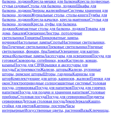
балкона, лоджии
Кресла-мешки для балкона
Кресла подвесные,
стулья садовые
Столы для балкона, лоджии
Шкафы для
балкона, лоджии
Дверцы жалюзийные
Системы хранения для
балкона, лоджии
Журнальные столы, столы-книги
Тумбы для
балкона, лоджии
Кресла-качалки, кресла-маятники
Стулья для
балкона, лоджии
Кресла, пуфы для балкона,
лоджии
Компактные столы для балкона, лоджии
Товары для
дома, бакалея
Освещение
Люстры, потолочные
светильники
Торшеры
Прикроватные лампы,
ночники
Настольные лампы
Споты
Настенные светильники,
бра
Точечные светильники
Трековые светильники
Уличные
светильники, фонари, бра
Лампы
Освещение для картин,
зеркал
Кольцевые лампы
Аксессуары для освещения
Посуда для
готовки
Сковороды, сотейники, воки
Кастрюли, ковши,
казаны
Посуда для СВЧ
Крышки и аксессуары для
посуды
Гастроемкости
Жалюзи, шторы
Жалюзи, рулонные
шторы, римские шторы
Шторы, гардины
Карнизы для
штор
Комплектующие для штор, карнизов, жалюзи
Пленки для
окон
Электроприводные солнцезащитные системы
Столовая
посуда, сервировка
Посуда для напитков
Посуда для горячих
напитков
Посуда для подачи и хранения напитков
Столовые
приборы
Столовая посуда
Посуда для сервировки
Предметы
сервировки
Детская столовая посуда
Декор
Зеркала
Кашпо,
стойки для цветов
Картины, постеры
Часы
интерьерные
Искусственные цветы, растения
Вазы
Ключницы,