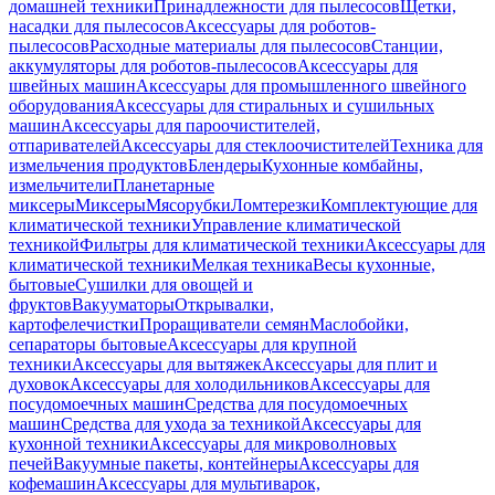
домашней техники
Принадлежности для пылесосов
Щетки,
насадки для пылесосов
Аксессуары для роботов-
пылесосов
Расходные материалы для пылесосов
Станции,
аккумуляторы для роботов-пылесосов
Аксессуары для
швейных машин
Аксессуары для промышленного швейного
оборудования
Аксессуары для стиральных и сушильных
машин
Аксессуары для пароочистителей,
отпаривателей
Аксессуары для стеклоочистителей
Техника для
измельчения продуктов
Блендеры
Кухонные комбайны,
измельчители
Планетарные
миксеры
Миксеры
Мясорубки
Ломтерезки
Комплектующие для
климатической техники
Управление климатической
техникой
Фильтры для климатической техники
Аксессуары для
климатической техники
Мелкая техника
Весы кухонные,
бытовые
Сушилки для овощей и
фруктов
Вакууматоры
Открывалки,
картофелечистки
Проращиватели семян
Маслобойки,
сепараторы бытовые
Аксессуары для крупной
техники
Аксессуары для вытяжек
Аксессуары для плит и
духовок
Аксессуары для холодильников
Аксессуары для
посудомоечных машин
Средства для посудомоечных
машин
Средства для ухода за техникой
Аксессуары для
кухонной техники
Аксессуары для микроволновых
печей
Вакуумные пакеты, контейнеры
Аксессуары для
кофемашин
Аксессуары для мультиварок,