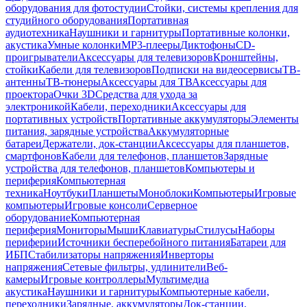
оборудования для фотостудии
Стойки, системы крепления для
студийного оборудования
Портативная
аудиотехника
Наушники и гарнитуры
Портативные колонки,
акустика
Умные колонки
MP3-плееры
Диктофоны
CD-
проигрыватели
Аксессуары для телевизоров
Кронштейны,
стойки
Кабели для телевизоров
Подписки на видеосервисы
ТВ-
антенны
ТВ-тюнеры
Аксессуары для ТВ
Аксессуары для
проектора
Очки 3D
Средства для ухода за
электроникой
Кабели, переходники
Аксессуары для
портативных устройств
Портативные аккумуляторы
Элементы
питания, зарядные устройства
Аккумуляторные
батареи
Держатели, док-станции
Аксессуары для планшетов,
смартфонов
Кабели для телефонов, планшетов
Зарядные
устройства для телефонов, планшетов
Компьютеры и
периферия
Компьютерная
техника
Ноутбуки
Планшеты
Моноблоки
Компьютеры
Игровые
компьютеры
Игровые консоли
Серверное
оборудование
Компьютерная
периферия
Мониторы
Мыши
Клавиатуры
Стилусы
Наборы
периферии
Источники бесперебойного питания
Батареи для
ИБП
Стабилизаторы напряжения
Инверторы
напряжения
Сетевые фильтры, удлинители
Веб-
камеры
Игровые контроллеры
Мультимедиа
акустика
Наушники и гарнитуры
Компьютерные кабели,
переходники
Зарядные, аккумуляторы
Док-станции,