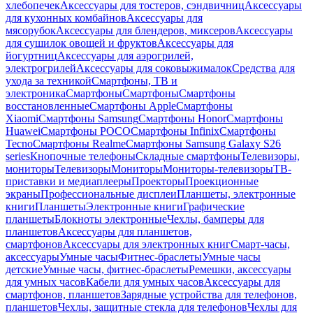
хлебопечек
Аксессуары для тостеров, сэндвичниц
Аксессуары
для кухонных комбайнов
Аксессуары для
мясорубок
Аксессуары для блендеров, миксеров
Аксессуары
для сушилок овощей и фруктов
Аксессуары для
йогуртниц
Аксессуары для аэрогрилей,
электрогрилей
Аксессуары для соковыжималок
Средства для
ухода за техникой
Смартфоны, ТВ и
электроника
Смартфоны
Смартфоны
Смартфоны
восстановленные
Смартфоны Apple
Смартфоны
Xiaomi
Смартфоны Samsung
Смартфоны Honor
Смартфоны
Huawei
Смартфоны POCO
Смартфоны Infinix
Смартфоны
Tecno
Смартфоны Realme
Смартфоны Samsung Galaxy S26
series
Кнопочные телефоны
Складные смартфоны
Телевизоры,
мониторы
Телевизоры
Мониторы
Мониторы-телевизоры
ТВ-
приставки и медиаплееры
Проекторы
Проекционные
экраны
Профессиональные дисплеи
Планшеты, электронные
книги
Планшеты
Электронные книги
Графические
планшеты
Блокноты электронные
Чехлы, бамперы для
планшетов
Аксессуары для планшетов,
смартфонов
Аксессуары для электронных книг
Смарт-часы,
аксессуары
Умные часы
Фитнес-браслеты
Умные часы
детские
Умные часы, фитнес-браслеты
Ремешки, аксессуары
для умных часов
Кабели для умных часов
Аксессуары для
смартфонов, планшетов
Зарядные устройства для телефонов,
планшетов
Чехлы, защитные стекла для телефонов
Чехлы для