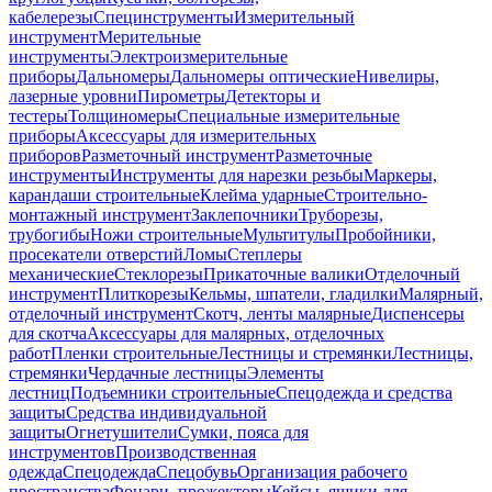
кабелерезы
Специнструменты
Измерительный
инструмент
Мерительные
инструменты
Электроизмерительные
приборы
Дальномеры
Дальномеры оптические
Нивелиры,
лазерные уровни
Пирометры
Детекторы и
тестеры
Толщиномеры
Специальные измерительные
приборы
Аксессуары для измерительных
приборов
Разметочный инструмент
Разметочные
инструменты
Инструменты для нарезки резьбы
Маркеры,
карандаши строительные
Клейма ударные
Строительно-
монтажный инструмент
Заклепочники
Труборезы,
трубогибы
Ножи строительные
Мультитулы
Пробойники,
просекатели отверстий
Ломы
Степлеры
механические
Стеклорезы
Прикаточные валики
Отделочный
инструмент
Плиткорезы
Кельмы, шпатели, гладилки
Малярный,
отделочный инструмент
Скотч, ленты малярные
Диспенсеры
для скотча
Аксессуары для малярных, отделочных
работ
Пленки строительные
Лестницы и стремянки
Лестницы,
стремянки
Чердачные лестницы
Элементы
лестниц
Подъемники строительные
Спецодежда и средства
защиты
Средства индивидуальной
защиты
Огнетушители
Сумки, пояса для
инструментов
Производственная
одежда
Спецодежда
Спецобувь
Организация рабочего
пространства
Фонари, прожекторы
Кейсы, ящики для