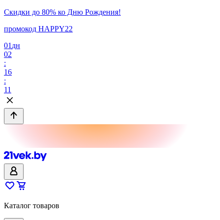
Скидки до 80% ко Дню Рождения!
промокод HAPPY22
01
дн
02
:
16
:
11
Каталог товаров