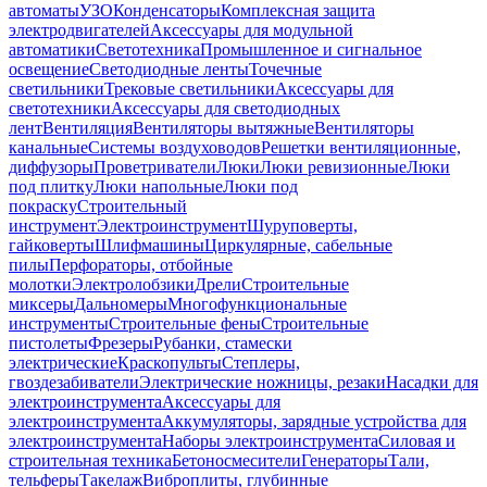
автоматы
УЗО
Конденсаторы
Комплексная защита
электродвигателей
Аксессуары для модульной
автоматики
Светотехника
Промышленное и сигнальное
освещение
Светодиодные ленты
Точечные
светильники
Трековые светильники
Аксессуары для
светотехники
Аксессуары для светодиодных
лент
Вентиляция
Вентиляторы вытяжные
Вентиляторы
канальные
Системы воздуховодов
Решетки вентиляционные,
диффузоры
Проветриватели
Люки
Люки ревизионные
Люки
под плитку
Люки напольные
Люки под
покраску
Строительный
инструмент
Электроинструмент
Шуруповерты,
гайковерты
Шлифмашины
Циркулярные, сабельные
пилы
Перфораторы, отбойные
молотки
Электролобзики
Дрели
Строительные
миксеры
Дальномеры
Многофункциональные
инструменты
Строительные фены
Строительные
пистолеты
Фрезеры
Рубанки, стамески
электрические
Краскопульты
Степлеры,
гвоздезабиватели
Электрические ножницы, резаки
Насадки для
электроинструмента
Аксессуары для
электроинструмента
Аккумуляторы, зарядные устройства для
электроинструмента
Наборы электроинструмента
Силовая и
строительная техника
Бетоносмесители
Генераторы
Тали,
тельферы
Такелаж
Виброплиты, глубинные