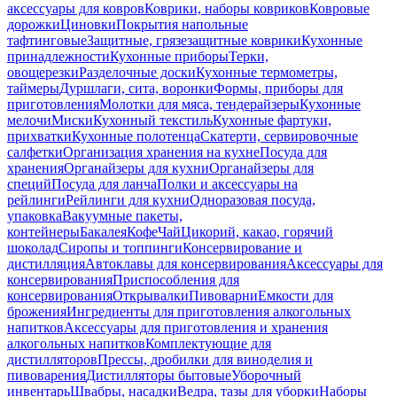
аксессуары для ковров
Коврики, наборы ковриков
Ковровые
дорожки
Циновки
Покрытия напольные
тафтинговые
Защитные, грязезащитные коврики
Кухонные
принадлежности
Кухонные приборы
Терки,
овощерезки
Разделочные доски
Кухонные термометры,
таймеры
Дуршлаги, сита, воронки
Формы, приборы для
приготовления
Молотки для мяса, тендерайзеры
Кухонные
мелочи
Миски
Кухонный текстиль
Кухонные фартуки,
прихватки
Кухонные полотенца
Скатерти, сервировочные
салфетки
Организация хранения на кухне
Посуда для
хранения
Органайзеры для кухни
Органайзеры для
специй
Посуда для ланча
Полки и аксессуары на
рейлинги
Рейлинги для кухни
Одноразовая посуда,
упаковка
Вакуумные пакеты,
контейнеры
Бакалея
Кофе
Чай
Цикорий, какао, горячий
шоколад
Сиропы и топпинги
Консервирование и
дистилляция
Автоклавы для консервирования
Аксессуары для
консервирования
Приспособления для
консервирования
Открывалки
Пивоварни
Емкости для
брожения
Ингредиенты для приготовления алкогольных
напитков
Аксессуары для приготовления и хранения
алкогольных напитков
Комплектующие для
дистилляторов
Прессы, дробилки для виноделия и
пивоварения
Дистилляторы бытовые
Уборочный
инвентарь
Швабры, насадки
Ведра, тазы для уборки
Наборы