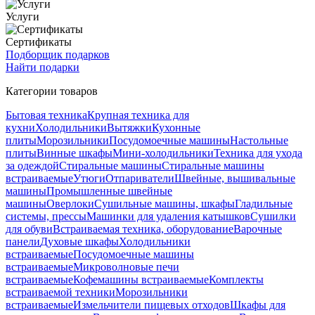
Услуги
Сертификаты
Подборщик подарков
Найти подарки
Категории товаров
Бытовая техника
Крупная техника для
кухни
Холодильники
Вытяжки
Кухонные
плиты
Морозильники
Посудомоечные машины
Настольные
плиты
Винные шкафы
Мини-холодильники
Техника для ухода
за одеждой
Стиральные машины
Стиральные машины
встраиваемые
Утюги
Отпариватели
Швейные, вышивальные
машины
Промышленные швейные
машины
Оверлоки
Сушильные машины, шкафы
Гладильные
системы, прессы
Машинки для удаления катышков
Сушилки
для обуви
Встраиваемая техника, оборудование
Варочные
панели
Духовые шкафы
Холодильники
встраиваемые
Посудомоечные машины
встраиваемые
Микроволновые печи
встраиваемые
Кофемашины встраиваемые
Комплекты
встраиваемой техники
Морозильники
встраиваемые
Измельчители пищевых отходов
Шкафы для