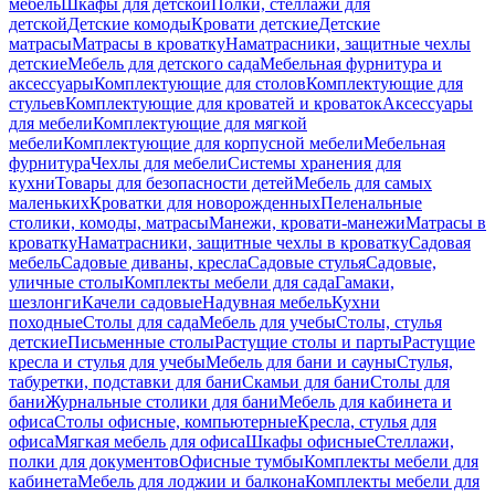
мебель
Шкафы для детской
Полки, стеллажи для
детской
Детские комоды
Кровати детские
Детские
матрасы
Матрасы в кроватку
Наматрасники, защитные чехлы
детские
Мебель для детского сада
Мебельная фурнитура и
аксессуары
Комплектующие для столов
Комплектующие для
стульев
Комплектующие для кроватей и кроваток
Аксессуары
для мебели
Комплектующие для мягкой
мебели
Комплектующие для корпусной мебели
Мебельная
фурнитура
Чехлы для мебели
Системы хранения для
кухни
Товары для безопасности детей
Мебель для самых
маленьких
Кроватки для новорожденных
Пеленальные
столики, комоды, матрасы
Манежи, кровати-манежи
Матрасы в
кроватку
Наматрасники, защитные чехлы в кроватку
Садовая
мебель
Садовые диваны, кресла
Садовые стулья
Садовые,
уличные столы
Комплекты мебели для сада
Гамаки,
шезлонги
Качели садовые
Надувная мебель
Кухни
походные
Столы для сада
Мебель для учебы
Столы, стулья
детские
Письменные столы
Растущие столы и парты
Растущие
кресла и стулья для учебы
Мебель для бани и сауны
Стулья,
табуретки, подставки для бани
Скамьи для бани
Столы для
бани
Журнальные столики для бани
Мебель для кабинета и
офиса
Столы офисные, компьютерные
Кресла, стулья для
офиса
Мягкая мебель для офиса
Шкафы офисные
Стеллажи,
полки для документов
Офисные тумбы
Комплекты мебели для
кабинета
Мебель для лоджии и балкона
Комплекты мебели для