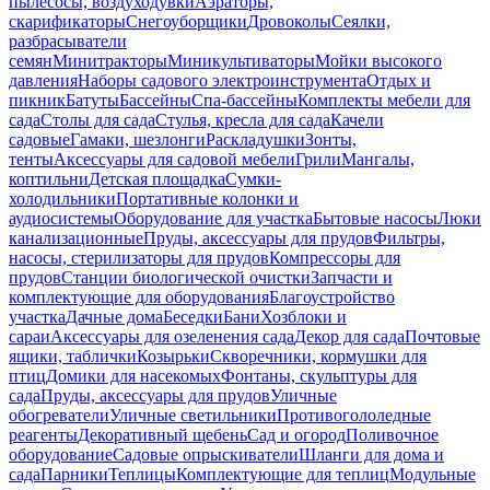
пылесосы, воздуходувки
Аэраторы,
скарификаторы
Снегоуборщики
Дровоколы
Сеялки,
разбрасыватели
семян
Минитракторы
Миникультиваторы
Мойки высокого
давления
Наборы садового электроинструмента
Отдых и
пикник
Батуты
Бассейны
Спа-бассейны
Комплекты мебели для
сада
Столы для сада
Стулья, кресла для сада
Качели
садовые
Гамаки, шезлонги
Раскладушки
Зонты,
тенты
Аксессуары для садовой мебели
Грили
Мангалы,
коптильни
Детская площадка
Сумки-
холодильники
Портативные колонки и
аудиосистемы
Оборудование для участка
Бытовые насосы
Люки
канализационные
Пруды, аксессуары для прудов
Фильтры,
насосы, стерилизаторы для прудов
Компрессоры для
прудов
Станции биологической очистки
Запчасти и
комплектующие для оборудования
Благоустройство
участка
Дачные дома
Беседки
Бани
Хозблоки и
сараи
Аксессуары для озеленения сада
Декор для сада
Почтовые
ящики, таблички
Козырьки
Скворечники, кормушки для
птиц
Домики для насекомых
Фонтаны, скульптуры для
сада
Пруды, аксессуары для прудов
Уличные
обогреватели
Уличные светильники
Противогололедные
реагенты
Декоративный щебень
Сад и огород
Поливочное
оборудование
Садовые опрыскиватели
Шланги для дома и
сада
Парники
Теплицы
Комплектующие для теплиц
Модульные