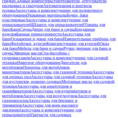
грядки
Садовые компостеры
Уничтожители, отпугиватели
насекомых и грызунов
Автоматизация и контроль
полива
Аксессуары и комплектующие для поливочного
оборудования
Укрывные материалы
Бочки, баки
пластиковые
Аксессуары и комплектующие для
опрыскивателей
Шланги для опрыскивателей
Товары для
бани
Бани
Сауны
Двери для бани и сауны
Бондарные
изделия
Банные принадлежности
Аксессуары для
бани
Оснащение и декор для бани
Измерительные приборы для
бани
Фитобочки, купели
Комплектующие для купелей
Окна
для бани
Мебель для бани и сауны
Ручки дверные для бани и
сауны
Эфирные масла
Спа-бассейны с
гидромассажем
Аксессуары и комплектующие для садовой
техники
Навесное оборудование
Двигатели для
мотоблоков
Прицепы для мотоблоков,
минитракторов
Аксессуары для газонной техники
Аксессуары
для цепных пил
Аксессуары для садовой техники
Аксессуары
для кусторезов, ножниц садовых
Моторные масла для садовой
техники
Аксессуары для аэратоторов и
скарификаторов
Аксессуары для культиваторов и
мотоблоков
Аксессуары для воздуходувок
Аксессуары для
газонокосилок
Аксессуары для бензокос и
триммеров
Аксессуары для моек высокого
давления
Аксессуары и комплектующие для
опрыскивателей
Запчасти для садовых