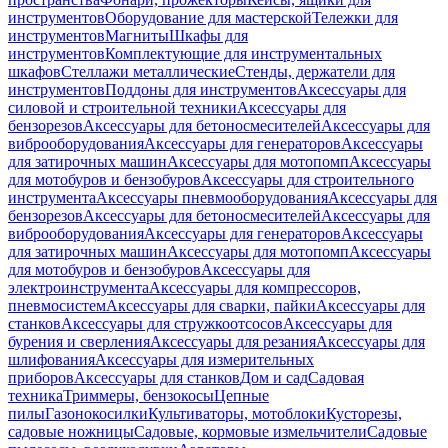
инструментов
Оборудование для мастерской
Тележки для
инструментов
Магниты
Шкафы для
инструментов
Комплектующие для инструментальных
шкафов
Стеллажи металлические
Стенды, держатели для
инструментов
Поддоны для инструментов
Аксессуары для
силовой и строительной техники
Аксессуары для
бензорезов
Аксессуары для бетоносмесителей
Аксессуары для
виброоборудования
Аксессуары для генераторов
Аксессуары
для затирочных машин
Аксессуары для мотопомп
Аксессуары
для мотобуров и бензобуров
Аксессуары для строительного
инструмента
Аксессуары пневмооборудования
Аксессуары для
бензорезов
Аксессуары для бетоносмесителей
Аксессуары для
виброоборудования
Аксессуары для генераторов
Аксессуары
для затирочных машин
Аксессуары для мотопомп
Аксессуары
для мотобуров и бензобуров
Аксессуары для
электроинструмента
Аксессуары для компрессоров,
пневмосистем
Аксессуары для сварки, пайки
Аксессуары для
станков
Аксессуары для стружкоотсосов
Аксессуары для
бурения и сверления
Аксессуары для резания
Аксессуары для
шлифования
Аксессуары для измерительных
приборов
Аксессуары для станков
Дом и сад
Садовая
техника
Триммеры, бензокосы
Цепные
пилы
Газонокосилки
Культиваторы, мотоблоки
Кусторезы,
садовые ножницы
Садовые, кормовые измельчители
Садовые