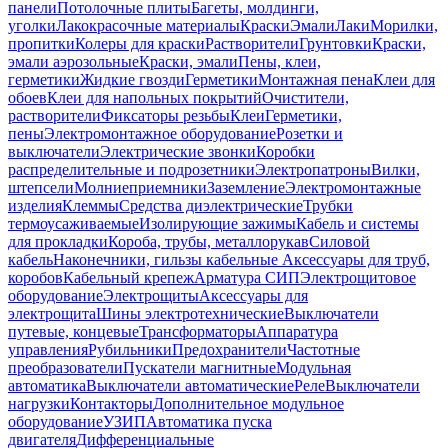
панели
Потолочные плиты
Багеты, молдинги,
уголки
Лакокрасочные материалы
Краски
Эмали
Лаки
Морилки,
пропитки
Колеры для краски
Растворители
Грунтовки
Краски,
эмали аэрозольные
Краски, эмали
Пены, клеи,
герметики
Жидкие гвозди
Герметики
Монтажная пена
Клеи для
обоев
Клеи для напольных покрытий
Очистители,
растворители
Фиксаторы резьбы
Клеи
Герметики,
пены
Электромонтажное оборудование
Розетки и
выключатели
Электрические звонки
Коробки
распределительные и подрозетники
Электропатроны
Вилки,
штепсели
Молниеприемники
Заземление
Электромонтажные
изделия
Клеммы
Средства диэлектрические
Трубки
термоусаживаемые
Изолирующие зажимы
Кабель и системы
для прокладки
Короба, трубы, металлорукав
Силовой
кабель
Наконечники, гильзы кабельные
Аксессуары для труб,
коробов
Кабельный крепеж
Арматура СИП
Электрощитовое
оборудование
Электрощиты
Аксессуары для
электрощита
Шины электротехнические
Выключатели
путевые, концевые
Трансформаторы
Аппаратура
управления
Рубильники
Предохранители
Частотные
преобразователи
Пускатели магнитные
Модульная
автоматика
Выключатели автоматические
Реле
Выключатели
нагрузки
Контакторы
Дополнительное модульное
оборудование
УЗИП
Автоматика пуска
двигателя
Дифференциальные