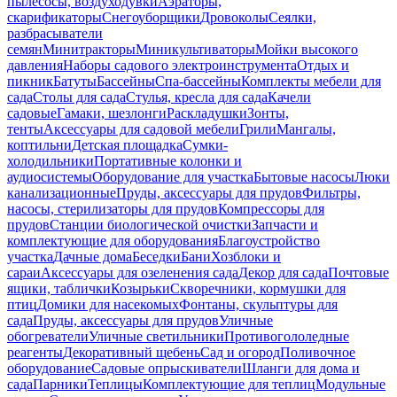
пылесосы, воздуходувки
Аэраторы,
скарификаторы
Снегоуборщики
Дровоколы
Сеялки,
разбрасыватели
семян
Минитракторы
Миникультиваторы
Мойки высокого
давления
Наборы садового электроинструмента
Отдых и
пикник
Батуты
Бассейны
Спа-бассейны
Комплекты мебели для
сада
Столы для сада
Стулья, кресла для сада
Качели
садовые
Гамаки, шезлонги
Раскладушки
Зонты,
тенты
Аксессуары для садовой мебели
Грили
Мангалы,
коптильни
Детская площадка
Сумки-
холодильники
Портативные колонки и
аудиосистемы
Оборудование для участка
Бытовые насосы
Люки
канализационные
Пруды, аксессуары для прудов
Фильтры,
насосы, стерилизаторы для прудов
Компрессоры для
прудов
Станции биологической очистки
Запчасти и
комплектующие для оборудования
Благоустройство
участка
Дачные дома
Беседки
Бани
Хозблоки и
сараи
Аксессуары для озеленения сада
Декор для сада
Почтовые
ящики, таблички
Козырьки
Скворечники, кормушки для
птиц
Домики для насекомых
Фонтаны, скульптуры для
сада
Пруды, аксессуары для прудов
Уличные
обогреватели
Уличные светильники
Противогололедные
реагенты
Декоративный щебень
Сад и огород
Поливочное
оборудование
Садовые опрыскиватели
Шланги для дома и
сада
Парники
Теплицы
Комплектующие для теплиц
Модульные