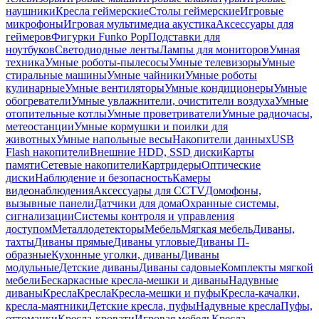
наушники
Кресла геймерские
Столы геймерские
Игровые
микрофоны
Игровая мультимедиа акустика
Аксессуары для
геймеров
Фигурки Funko Pop
Подставки для
ноутбуков
Светодиодные ленты
Лампы для мониторов
Умная
техника
Умные роботы-пылесосы
Умные телевизоры
Умные
стиральные машины
Умные чайники
Умные роботы
кулинарные
Умные вентиляторы
Умные кондиционеры
Умные
обогреватели
Умные увлажнители, очистители воздуха
Умные
отопительные котлы
Умные проветриватели
Умные радиочасы,
метеостанции
Умные кормушки и поилки для
животных
Умные напольные весы
Накопители данных
USB
Flash накопители
Внешние HDD, SSD диски
Карты
памяти
Сетевые накопители
Картридеры
Оптические
диски
Наблюдение и безопасность
Камеры
видеонаблюдения
Аксессуары для CCTV
Домофоны,
вызывные панели
Датчики для дома
Охранные системы,
сигнализации
Системы контроля и управления
доступом
Металлодетекторы
Мебель
Мягкая мебель
Диваны,
тахты
Диваны прямые
Диваны угловые
Диваны П-
образные
Кухонные уголки, диваны
Диваны
модульные
Детские диваны
Диваны садовые
Комплекты мягкой
мебели
Бескаркасные кресла-мешки и диваны
Надувные
диваны
Кресла
Кресла
Кресла-мешки и пуфы
Кресла-качалки,
кресла-маятники
Детские кресла, пуфы
Надувные кресла
Пуфы,
оттоманки
Кресла-кровати
Игровая мебель
Кресла