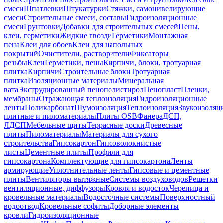
смеси
Шпатлевки
Штукатурки
Стяжки, самонивелирующие
смеси
Строительные смеси, составы
Гидроизоляционные
смеси
Грунтовки
Добавки для строительных смесей
Пены,
клеи, герметики
Жидкие гвозди
Герметики
Монтажная
пена
Клеи для обоев
Клеи для напольных
покрытий
Очистители, растворители
Фиксаторы
резьбы
Клеи
Герметики, пены
Кирпичи, блоки, тротуарная
плитка
Кирпичи
Строительные блоки
Тротуарная
плитка
Изоляционные материалы
Минеральная
вата
Экструдированный пенополистирол
Пенопласт
Пленки,
мембраны
Отражающая теплоизоляция
Гидроизоляционные
ленты
Поликарбонат
Шумоизоляция
Теплоизоляция
Звукоизоляц
плитные и пиломатериалы
Плиты OSB
Фанера
ДСП,
ЛДСП
Мебельные щиты
Террасные доски
Древесные
плиты
Пиломатериалы
Материалы для сухого
строительства
Гипсокартон
Гипсоволокнистые
листы
Цементные плиты
Профили для
гипсокартона
Комплектующие для гипсокартона
Ленты
армирующие
Уплотнительные ленты
Гипсовые и цементные
плиты
Вентиляторы вытяжные
Системы воздуховодов
Решетки
вентиляционные, диффузоры
Кровля и водосток
Черепица и
кровельные материалы
Водосточные системы
Поверхностный
водоотвод
Кровельные софиты
Доборные элементы
кровли
Гидроизоляционные