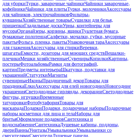
для уборки
Турки, заварочные чайники
Чайники заварочные,
кофейники
Чайники для плиты
Турки, молочники
Аксессуары
для чайников, электрочайников
Фильтры-
кувшины
Хозяйственные товары
Сушилки для белья,
прищепки
Гладильные доски
Урны, контейнеры для
мусора
Органайзеры, корзины, ящики
Туалетная бумага,
бумажные полотенца
Салфетки, мочалки, губки, мусорные
пакеты
Фольга, пленка, пакеты
Упаковочная тара
Аксессуары
для глажения
Аксессуары для стирки
Веревки,
шпагаты
Емкости, дозаторы для моющих средств
Вешалки-
плечики
Мешки хозяйственные
Сувениры
Копилки
Картины,
постеры
Фотоальбомы
Рамки для фотографий,
картин
Предметы интерьера
Шкатулки, подставки для
украшений
Статуэтки
Магниты
сувенирные
Иконы
Праздничный декор
Товары для
праздника
Елки
Аксессуары для елей новогодних
Новогодние
украшения
Светодиодные гирлянды, декорации
Светодиодные
фигуры, игрушки
Временные
татуировки
Фотобутафория
Товары для
маскарада
Подарки
Подарки, подарочные наборы
Подарочные
наборы косметики для лица и тела
Наборы для
бритья
Оформление подарков
Сантехника и
водоснабжение
Сантехника
Душевые кабины, поддоны,
двери
Ванны
Унитазы
Умывальники
Умывальники со
смесителями
Смесители
Душевые панели,