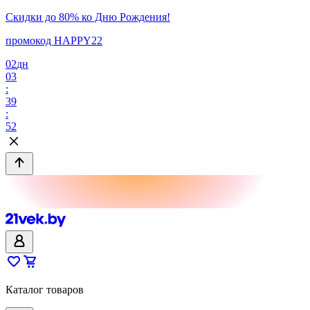
Скидки до 80% ко Дню Рождения!
промокод HAPPY22
02
дн
03
:
39
:
52
Каталог товаров