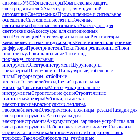
автоматы
УЗО
Конденсаторы
Комплексная защита
электродвигателей
Аксессуары для модульной
автоматики
Светотехника
Промышленное и сигнальное
освещение
Светодиодные ленты
Точечные
светильники
Трековые светильники
Аксессуары для
светотехники
Аксессуары для светодиодных
лент
Вентиляция
Вентиляторы вытяжные
Вентиляторы
канальные
Системы воздуховодов
Решетки вентиляционные,
диффузоры
Проветриватели
Люки
Люки ревизионные
Люки
под плитку
Люки напольные
Люки под
покраску
Строительный
инструмент
Электроинструмент
Шуруповерты,
гайковерты
Шлифмашины
Циркулярные, сабельные
пилы
Перфораторы, отбойные
молотки
Электролобзики
Дрели
Строительные
миксеры
Дальномеры
Многофункциональные
инструменты
Строительные фены
Строительные
пистолеты
Фрезеры
Рубанки, стамески
электрические
Краскопульты
Степлеры,
гвоздезабиватели
Электрические ножницы, резаки
Насадки для
электроинструмента
Аксессуары для
электроинструмента
Аккумуляторы, зарядные устройства для
электроинструмента
Наборы электроинструмента
Силовая и
строительная техника
Бетоносмесители
Генераторы
Тали,
тельферы
Такелаж
Виброплиты, глубинные