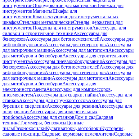
инструментов
Оборудование для мастерской
Тележки для
инструментов
Магниты
Шкафы для
инструментов
Комплектующие для инструментальных
шкафов
Стеллажи металлические
Стенды, держатели для
инструментов
Поддоны для инструментов
Аксессуары для
силовой и строительной техники
Аксессуары для
бензорезов
Аксессуары для бетоносмесителей
Аксессуары для
виброоборудования
Аксессуары для генераторов
Аксессуары
для затирочных машин
Аксессуары для мотопомп
Аксессуары
для мотобуров и бензобуров
Аксессуары для строительного
инструмента
Аксессуары пневмооборудования
Аксессуары для
бензорезов
Аксессуары для бетоносмесителей
Аксессуары для
виброоборудования
Аксессуары для генераторов
Аксессуары
для затирочных машин
Аксессуары для мотопомп
Аксессуары
для мотобуров и бензобуров
Аксессуары для
электроинструмента
Аксессуары для компрессоров,
пневмосистем
Аксессуары для сварки, пайки
Аксессуары для
станков
Аксессуары для стружкоотсосов
Аксессуары для
бурения и сверления
Аксессуары для резания
Аксессуары для
шлифования
Аксессуары для измерительных
приборов
Аксессуары для станков
Дом и сад
Садовая
техника
Триммеры, бензокосы
Цепные
пилы
Газонокосилки
Культиваторы, мотоблоки
Кусторезы,
садовые ножницы
Садовые, кормовые измельчители
Садовые