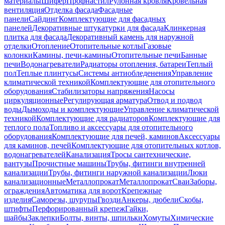
материалы
Шифер
Профнастил
Рулонная кровля
Кровельная
вентиляция
Отделка фасада
Фасадные
панели
Сайдинг
Комплектующие для фасадных
панелей
Декоративные штукатурки для фасада
Клинкерная
плитка для фасада
Декоративный камень для наружной
отделки
Отопление
Отопительные котлы
Газовые
колонки
Камины, печи-камины
Отопительные печи
Банные
печи
Водонагреватели
Радиаторы отопления, батареи
Теплый
пол
Теплые плинтусы
Системы антиобледенения
Управление
климатической техникой
Комплектующие для отопительного
оборудования
Стабилизаторы напряжения
Насосы
циркуляционные
Регулирующая арматура
Отвод и подвод
воды
Дымоходы и комплектующие
Управление климатической
техникой
Комплектующие для радиаторов
Комплектующие для
теплого пола
Топливо и аксессуары для отопительного
оборудования
Комплектующие для печей, каминов
Аксессуары
для каминов, печей
Комплектующие для отопительных котлов,
водонагревателей
Канализация
Тросы сантехнические,
вантузы
Прочистные машины
Трубы, фитинги внутренней
канализации
Трубы, фитинги наружной канализации
Люки
канализационные
Металлопрокат
Металлопрокат
Сваи
Заборы,
ограждения
Автоматика для ворот
Крепежные
изделия
Саморезы, шурупы
Гвозди
Анкеры, дюбели
Скобы,
штифты
Перфорированный крепеж
Гайки,
шайбы
Заклепки
Болты, винты, шпильки
Хомуты
Химические