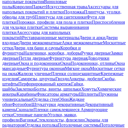
напольные покрытия
Виниловые
полы
Ковролин
Паркет
Искусственная трава
Аксессуары для
напольных покрытий и плитки
Подложка
Плинтусы, уголки,
обводы для труб
Плинтусы для сантехники
Фуги для
плитки
Порожки, профили для пола и плитки
Приспособления
для укладки плитки
Системы выравнивания
плитки
Аксессуары для напольных
покрытий
Реставрационные материалы
Двери и арки
Двери
входные
Двери межкомнатные
Арки межкомнатные
Москитные
сетки
Двери для бани и сауны
Коробки и
фурнитура
Наличники, коробки, доборы
Ручки дверные
Замки
дверные
Петли дверные
Фурнитура дверная
Доводчики
дверные
Окна и подоконники
Окна
Подоконники, отливы
Окна
мансардные
Фурнитура оконная
Мягкие окна
Москитные сетки
на окна
Жалюзи уличные
Пленки солнцезащитные
Крепежные
изделия
Саморезы, шурупы
Гвозди
Анкеры, дюбели
Скобы,
штифты
Перфорированный крепеж
Гайки,
шайбы
Заклепки
Болты, винты, шпильки
Хомуты
Химические
анкеры
Карабины
Фиксаторы арматуры
Шплинты
Пружины
универсальные
Отделка стен
Обои
Жидкие
обои
Фотообои
Штукатурки декоративные
Декоративный
камень
Скинали
Пленки самоклеящиеся
Армирующие
сетки
Стеновые панели
Уголки, маяки,
профили
Вагонка
Стеклохолсты, флизелин
Экраны для
радиаторов
Отделка потолка
Потолочные системы
Потолочные