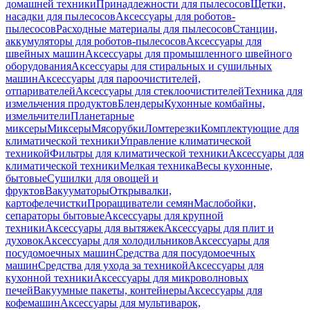
домашней техники
Принадлежности для пылесосов
Щетки,
насадки для пылесосов
Аксессуары для роботов-
пылесосов
Расходные материалы для пылесосов
Станции,
аккумуляторы для роботов-пылесосов
Аксессуары для
швейных машин
Аксессуары для промышленного швейного
оборудования
Аксессуары для стиральных и сушильных
машин
Аксессуары для пароочистителей,
отпаривателей
Аксессуары для стеклоочистителей
Техника для
измельчения продуктов
Блендеры
Кухонные комбайны,
измельчители
Планетарные
миксеры
Миксеры
Мясорубки
Ломтерезки
Комплектующие для
климатической техники
Управление климатической
техникой
Фильтры для климатической техники
Аксессуары для
климатической техники
Мелкая техника
Весы кухонные,
бытовые
Сушилки для овощей и
фруктов
Вакууматоры
Открывалки,
картофелечистки
Проращиватели семян
Маслобойки,
сепараторы бытовые
Аксессуары для крупной
техники
Аксессуары для вытяжек
Аксессуары для плит и
духовок
Аксессуары для холодильников
Аксессуары для
посудомоечных машин
Средства для посудомоечных
машин
Средства для ухода за техникой
Аксессуары для
кухонной техники
Аксессуары для микроволновых
печей
Вакуумные пакеты, контейнеры
Аксессуары для
кофемашин
Аксессуары для мультиварок,