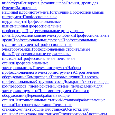
вибраторы
Бензорезы, резчики швов
Стойки, дрели для
бурения
Затирочные
машины
Гидроинструмент
Погрузчики
Профессиональный
инструмент
Профессиональные
шуруповерты
Профессиональные
шлифмашины
Профессиональные
перфораторы
Профессиональные циркулярные
пилы
Профессиональные электролобзики
Профессиональные
дрели
Профессиональные фрезеры
Профессиональные
мультиинструменты
Профессиональные
электрорубанки
Профессиональные строительные
фены
Профессиональные строительные
пистолеты
Профессиональные точильные
станки
Профессиональные
электроножницы
Пневмоинструмент
Наборы
профессионального электроинструмента
Строительное
оборудование
Компрессоры
Тепловые пушки
Пылесосы
профессиональные
Стружкоотсосы
Домкраты
Аксессуары для
компрессоров, пневмосистем
Системы пылеудаления для
электроинструмента
Пневмоинструмент
Станки и
оборудование
Деревообрабатывающие
станки
Ленточнопильные станки
Металлообрабатывающие
станки
Плиткорезные станки
Точильные
станки
Комплектующие для станков
Оснастка для
станков
Аксессуары для станков
Стружкоотсосы
Аксессуары