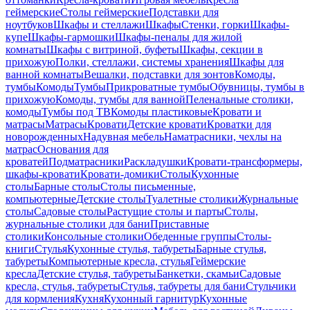
геймерские
Столы геймерские
Подставки для
ноутбуков
Шкафы и стеллажи
Шкафы
Стенки, горки
Шкафы-
купе
Шкафы-гармошки
Шкафы-пеналы для жилой
комнаты
Шкафы с витриной, буфеты
Шкафы, секции в
прихожую
Полки, стеллажи, системы хранения
Шкафы для
ванной комнаты
Вешалки, подставки для зонтов
Комоды,
тумбы
Комоды
Тумбы
Прикроватные тумбы
Обувницы, тумбы в
прихожую
Комоды, тумбы для ванной
Пеленальные столики,
комоды
Тумбы под ТВ
Комоды пластиковые
Кровати и
матрасы
Матрасы
Кровати
Детские кровати
Кроватки для
новорожденных
Надувная мебель
Наматрасники, чехлы на
матрас
Основания для
кроватей
Подматрасники
Раскладушки
Кровати-трансформеры,
шкафы-кровати
Кровати-домики
Столы
Кухонные
столы
Барные столы
Столы письменные,
компьютерные
Детские столы
Туалетные столики
Журнальные
столы
Садовые столы
Растущие столы и парты
Столы,
журнальные столики для бани
Приставные
столики
Консольные столики
Обеденные группы
Столы-
книги
Стулья
Кухонные стулья, табуреты
Барные стулья,
табуреты
Компьютерные кресла, стулья
Геймерские
кресла
Детские стулья, табуреты
Банкетки, скамьи
Садовые
кресла, стулья, табуреты
Стулья, табуреты для бани
Стульчики
для кормления
Кухня
Кухонный гарнитур
Кухонные