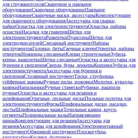
для стружкоотсосов
Сварочное и паяльное
оборудование
Сварочное оборудование
Паяльное
оборудование
Сварочные маски, аксессуары
Комплектующие
для сварочного оборудования
Аксессуары для сварки,
пайки
Оснастка для электроинструмента
Оснастка, наборы
оснастки
Насадки для граверов
Щетки для
электроинструмента
Развертки
Пуансоны
Щетки для
электродвигателей
Слесарный инструмент
Наборы
инструментов
Головки, биты
Гаечные ключи
Отвертки, наборы
отверток
Ножницы слесарные
Клещи строительные
Зубила,
керны, выколотки
Щетки слесарные
Оснастка и аксессуары для
бурения и сверления
Сверла, буры, зенкеры
Коронки
Зубила для
электроинструмента
Аксессуары для бурения и
сверления
Столярный инструмент
Тиски, струбцины,
гейферные зажимы
Ручные пилы, ножовки
Молотки, кувалды,
киянки
Напильники
Ручные стамески
Рубанки, рашпили
ручные
Оснастка и аксессуары для резания и
шлифования
Отрезные, пильные диски
Пильные полотна для
электроинструмента
Фрезы
Шлифовальные диски, насадки,
листы
Шлифовальные чашки
Точильные камни, круги,
сегменты
Полировальные валы
Направляющие
шины
Комплектующие для резания
Аксессуары для
резания
Аксессуары для шлифования
Электромонтажный
инструмент
Обжимной инструмент
Плоскогубцы,
круглогубцы
Кусачки, болторезы,