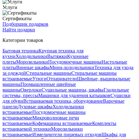
Услуги
Сертификаты
Подборщик подарков
Найти подарки
Категории товаров
Бытовая техника
Крупная техника для
кухни
Холодильники
Вытяжки
Кухонные
плиты
Морозильники
Посудомоечные машины
Настольные
плиты
Винные шкафы
Мини-холодильники
Техника для ухода
за одеждой
Стиральные машины
Стиральные машины
встраиваемые
Утюги
Отпариватели
Швейные, вышивальные
машины
Промышленные швейные
машины
Оверлоки
Сушильные машины, шкафы
Гладильные
системы, прессы
Машинки для удаления катышков
Сушилки
для обуви
Встраиваемая техника, оборудование
Варочные
панели
Духовые шкафы
Холодильники
встраиваемые
Посудомоечные машины
встраиваемые
Микроволновые печи
встраиваемые
Кофемашины встраиваемые
Комплекты
встраиваемой техники
Морозильники
встраиваемые
Измельчители пищевых отходов
Шкафы для