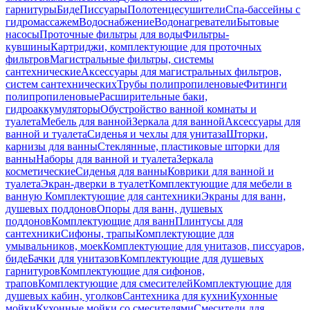
гарнитуры
Биде
Писсуары
Полотенцесушители
Спа-бассейны с
гидромассажем
Водоснабжение
Водонагреватели
Бытовые
насосы
Проточные фильтры для воды
Фильтры-
кувшины
Картриджи, комплектующие для проточных
фильтров
Магистральные фильтры, системы
сантехнические
Аксессуары для магистральных фильтров,
систем сантехнических
Трубы полипропиленовые
Фитинги
полипропиленовые
Расширительные баки,
гидроаккумуляторы
Обустройство ванной комнаты и
туалета
Мебель для ванной
Зеркала для ванной
Аксессуары для
ванной и туалета
Сиденья и чехлы для унитаза
Шторки,
карнизы для ванны
Стеклянные, пластиковые шторки для
ванны
Наборы для ванной и туалета
Зеркала
косметические
Сиденья для ванны
Коврики для ванной и
туалета
Экран-дверки в туалет
Комплектующие для мебели в
ванную
Комплектующие для сантехники
Экраны для ванн,
душевых поддонов
Опоры для ванн, душевых
поддонов
Комплектующие для ванн
Плинтусы для
сантехники
Сифоны, трапы
Комплектующие для
умывальников, моек
Комплектующие для унитазов, писсуаров,
биде
Бачки для унитазов
Комплектующие для душевых
гарнитуров
Комплектующие для сифонов,
трапов
Комплектующие для смесителей
Комплектующие для
душевых кабин, уголков
Сантехника для кухни
Кухонные
мойки
Кухонные мойки со смесителями
Смесители для