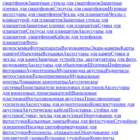
смартфонов
Защитные стекла для смартфонов
Защитные
пленки для смартфонов
Стилусы для смартфонов
Игровые
аксессуары для смартфонов
Чехлы для планшетов
Чехлы с
клавиатурой для планшетов
Защитные стекла для
планшетов
Защитные пленки для планшетов
Сумки для
планшетов
Стилусы для планшетов
Аксессуары для
планшетов, смартфонов
Кабели для телефонов,
планшетов
Фото,
видеосъемка
Фотоаппараты
Видеокамеры
Экшн-камеры
Карты
памяти
Объективы
Вспышки
Аксессуары для камер
Сумки и
чехлы для камер
Зарядные устройства, аккумуляторы для фото,
видеокамер
Аксессуары для объективов
Штативы
Цифровые
фоторамки
Аудиотехника
Мультимедиа акустика
Радиочасы,
метеостанции
Радиоприемники
Музыкальные
центры
Домашние кинотеатры
Акустические
системы
Проигрыватели виниловых пластинок
Аксессуары
для виниловых проигрывателей
Виниловые
пластинки
Инсталляционная акустика
Трансляционные
усилители
Аксессуары для аудиотехники
Комплектующие для
акустики
Акустические кабели
Подставки, стойки для
акустики
Сумки, чехлы для акустики
Оборудование для
фотостудии
Кольцевые лампы
Фоны для фотостудии
Студийное
освещение
Насадки светоформирующие для
фотостудии
Фотозонты, отражатели
Оборудование для
предметной съемки
Вспышки студийные
Комплекты