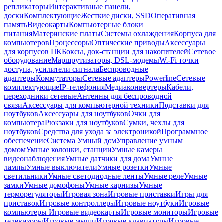
репликаторы
Интерактивные панели,
доски
Комплектующие
Жесткие диски, SSD
Оперативная
память
Видеокарты
Компьютерные блоки
питания
Материнские платы
Системы охлаждения
Корпуса для
компьютеров
Процессоры
Оптические приводы
Аксессуары
для корпусов ПК
Боксы, док-станции для накопителей
Сетевое
оборудование
Маршрутизаторы, DSL-модемы
Wi-Fi точки
доступа, усилители сигнала
Беспроводные
адаптеры
Коммутаторы
Сетевые адаптеры
Powerline
Сетевые
комплектующие
IP-телефония
Медиаконвертеры
Кабели,
переходники сетевые
Антенны для беспроводной
связи
Аксессуары для компьютерной техники
Подставки для
ноутбуков
Аксессуары для ноутбуков
Очки для
компьютера
Рюкзаки для ноутбуков
Сумки, чехлы для
ноутбуков
Средства для ухода за электроникой
Программное
обеспечение
Система Умный дом
Управление умным
домом
Умные колонки, станции
Умные камеры
видеонаблюдения
Умные датчики для дома
Умные
лампы
Умные выключатели
Умные розетки
Умные
светильники
Умные светодиодные ленты
Умные реле
Умные
замки
Умные домофоны
Умные карнизы
Умные
терморегуляторы
Игровая зона
Игровые приставки
Игры для
приставок
Игровые контроллеры
Игровые ноутбуки
Игровые
компьютеры
Игровые видеокарты
Игровые мониторы
Игровые
телевизоры
Игровые мыши
Игровые клавиатуры
Игровые