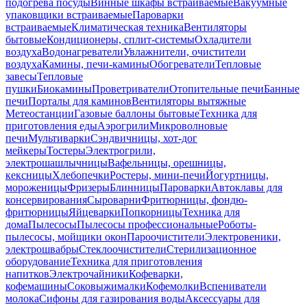
подогрева посуды
Винные шкафы встраиваемые
Вакуумные
упаковщики встраиваемые
Пароварки
встраиваемые
Климатическая техника
Вентиляторы
бытовые
Кондиционеры, сплит-системы
Охладители
воздуха
Водонагреватели
Увлажнители, очистители
воздуха
Камины, печи-камины
Обогреватели
Тепловые
завесы
Тепловые
пушки
Биокамины
Проветриватели
Отопительные печи
Банные
печи
Порталы для каминов
Вентиляторы вытяжные
Метеостанции
Газовые баллоны бытовые
Техника для
приготовления еды
Аэрогрили
Микроволновые
печи
Мультиварки
Сэндвичницы, хот-дог
мейкеры
Тостеры
Электрогрили,
электрошашлычницы
Вафельницы, орешницы,
кексницы
Хлебопечки
Ростеры, мини-печи
Йогуртницы,
мороженицы
Фризеры
Блинницы
Пароварки
Автоклавы для
консервирования
Сыроварни
Фритюрницы, фондю-
фритюрницы
Яйцеварки
Попкорницы
Техника для
дома
Пылесосы
Пылесосы профессиональные
Роботы-
пылесосы, мойщики окон
Пароочистители
Электровеники,
электрошвабры
Стеклоочистители
Стерилизационное
оборудование
Техника для приготовления
напитков
Электрочайники
Кофеварки,
кофемашины
Соковыжималки
Кофемолки
Вспениватели
молока
Сифоны для газирования воды
Аксессуары для