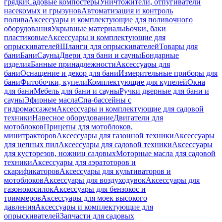
грядки
Садовые компостеры
Уничтожители, отпугиватели
насекомых и грызунов
Автоматизация и контроль
полива
Аксессуары и комплектующие для поливочного
оборудования
Укрывные материалы
Бочки, баки
пластиковые
Аксессуары и комплектующие для
опрыскивателей
Шланги для опрыскивателей
Товары для
бани
Бани
Сауны
Двери для бани и сауны
Бондарные
изделия
Банные принадлежности
Аксессуары для
бани
Оснащение и декор для бани
Измерительные приборы для
бани
Фитобочки, купели
Комплектующие для купелей
Окна
для бани
Мебель для бани и сауны
Ручки дверные для бани и
сауны
Эфирные масла
Спа-бассейны с
гидромассажем
Аксессуары и комплектующие для садовой
техники
Навесное оборудование
Двигатели для
мотоблоков
Прицепы для мотоблоков,
минитракторов
Аксессуары для газонной техники
Аксессуары
для цепных пил
Аксессуары для садовой техники
Аксессуары
для кусторезов, ножниц садовых
Моторные масла для садовой
техники
Аксессуары для аэратоторов и
скарификаторов
Аксессуары для культиваторов и
мотоблоков
Аксессуары для воздуходувок
Аксессуары для
газонокосилок
Аксессуары для бензокос и
триммеров
Аксессуары для моек высокого
давления
Аксессуары и комплектующие для
опрыскивателей
Запчасти для садовых