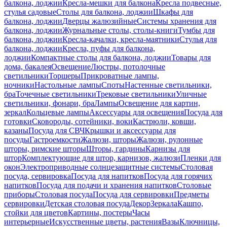
балкона, лоджии
Кресла-мешки для балкона
Кресла подвесные,
стулья садовые
Столы для балкона, лоджии
Шкафы для
балкона, лоджии
Дверцы жалюзийные
Системы хранения для
балкона, лоджии
Журнальные столы, столы-книги
Тумбы для
балкона, лоджии
Кресла-качалки, кресла-маятники
Стулья для
балкона, лоджии
Кресла, пуфы для балкона,
лоджии
Компактные столы для балкона, лоджии
Товары для
дома, бакалея
Освещение
Люстры, потолочные
светильники
Торшеры
Прикроватные лампы,
ночники
Настольные лампы
Споты
Настенные светильники,
бра
Точечные светильники
Трековые светильники
Уличные
светильники, фонари, бра
Лампы
Освещение для картин,
зеркал
Кольцевые лампы
Аксессуары для освещения
Посуда для
готовки
Сковороды, сотейники, воки
Кастрюли, ковши,
казаны
Посуда для СВЧ
Крышки и аксессуары для
посуды
Гастроемкости
Жалюзи, шторы
Жалюзи, рулонные
шторы, римские шторы
Шторы, гардины
Карнизы для
штор
Комплектующие для штор, карнизов, жалюзи
Пленки для
окон
Электроприводные солнцезащитные системы
Столовая
посуда, сервировка
Посуда для напитков
Посуда для горячих
напитков
Посуда для подачи и хранения напитков
Столовые
приборы
Столовая посуда
Посуда для сервировки
Предметы
сервировки
Детская столовая посуда
Декор
Зеркала
Кашпо,
стойки для цветов
Картины, постеры
Часы
интерьерные
Искусственные цветы, растения
Вазы
Ключницы,