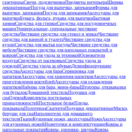
газетницы
Свечи, подсвечники
Предметы интерьера
Ширмы
декоративные
Посуда для выпечки, запекания
Формы для
выпечки, запекания
Посуда для запекания
Аксессуары для
выпечки
Бумага, фольга, рукава для выпечки
Бытовая
химия
Средства для стирки
Средства для посудомоечных
машин
Универсальные, специальные чистящие
средства
Чистящие средства для стекол и зеркал
Чистящие
средства для ванной и туалета
Чистящие средства для
кухни
Средства для мытья посуды
Чистящие средства для
мебели
Чистящие средства для напольных покрытий и
ковров
Средства для ухода за техникой
Освежители
воздуха
Средства от насекомых
Средства ухода за
одеждой
Средства ухода за обувью
Дезинфицирующие
средства
Аксессуары для бара
Сервировка для
напитков
Аксессуары для хранения напитков
Аксессуары для
приготовления коктейлей
Аксессуары для охлаждения
напитков
Наборы для бара, мини-бары
Штопоры, открывалки
для бутылок
Домашний текстиль
Подушки для
сна
Одеяла
Комплекты постельных
принадлежностей
Постельное белье
Пледы,
покрывала
Полотенца
Скатерти
Подушки декоративные
Маски,
беруши для сна
Наполнители для домашнего
текстиля
Ткани
Кухонные ножи, аксессуары
Ножи
Аксессуары
для кухонных ножей
Ножеточки и комплектующие
Ковры и
напольные покрытия
Ковры, циновки, шкуры
Ковры,