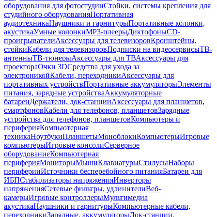
оборудования для фотостудии
Стойки, системы крепления для
студийного оборудования
Портативная
аудиотехника
Наушники и гарнитуры
Портативные колонки,
акустика
Умные колонки
MP3-плееры
Диктофоны
CD-
проигрыватели
Аксессуары для телевизоров
Кронштейны,
стойки
Кабели для телевизоров
Подписки на видеосервисы
ТВ-
антенны
ТВ-тюнеры
Аксессуары для ТВ
Аксессуары для
проектора
Очки 3D
Средства для ухода за
электроникой
Кабели, переходники
Аксессуары для
портативных устройств
Портативные аккумуляторы
Элементы
питания, зарядные устройства
Аккумуляторные
батареи
Держатели, док-станции
Аксессуары для планшетов,
смартфонов
Кабели для телефонов, планшетов
Зарядные
устройства для телефонов, планшетов
Компьютеры и
периферия
Компьютерная
техника
Ноутбуки
Планшеты
Моноблоки
Компьютеры
Игровые
компьютеры
Игровые консоли
Серверное
оборудование
Компьютерная
периферия
Мониторы
Мыши
Клавиатуры
Стилусы
Наборы
периферии
Источники бесперебойного питания
Батареи для
ИБП
Стабилизаторы напряжения
Инверторы
напряжения
Сетевые фильтры, удлинители
Веб-
камеры
Игровые контроллеры
Мультимедиа
акустика
Наушники и гарнитуры
Компьютерные кабели,
переходники
Зарядные, аккумуляторы
Док-станции,