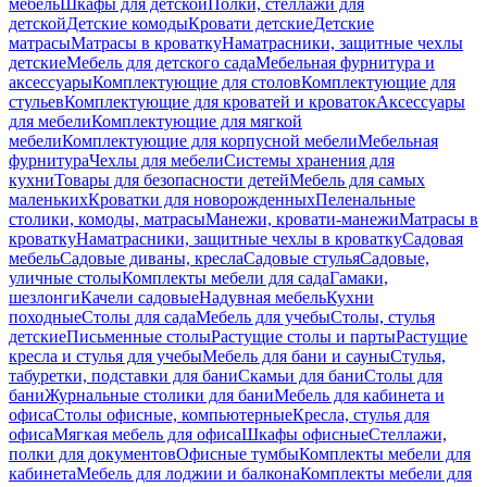
мебель
Шкафы для детской
Полки, стеллажи для
детской
Детские комоды
Кровати детские
Детские
матрасы
Матрасы в кроватку
Наматрасники, защитные чехлы
детские
Мебель для детского сада
Мебельная фурнитура и
аксессуары
Комплектующие для столов
Комплектующие для
стульев
Комплектующие для кроватей и кроваток
Аксессуары
для мебели
Комплектующие для мягкой
мебели
Комплектующие для корпусной мебели
Мебельная
фурнитура
Чехлы для мебели
Системы хранения для
кухни
Товары для безопасности детей
Мебель для самых
маленьких
Кроватки для новорожденных
Пеленальные
столики, комоды, матрасы
Манежи, кровати-манежи
Матрасы в
кроватку
Наматрасники, защитные чехлы в кроватку
Садовая
мебель
Садовые диваны, кресла
Садовые стулья
Садовые,
уличные столы
Комплекты мебели для сада
Гамаки,
шезлонги
Качели садовые
Надувная мебель
Кухни
походные
Столы для сада
Мебель для учебы
Столы, стулья
детские
Письменные столы
Растущие столы и парты
Растущие
кресла и стулья для учебы
Мебель для бани и сауны
Стулья,
табуретки, подставки для бани
Скамьи для бани
Столы для
бани
Журнальные столики для бани
Мебель для кабинета и
офиса
Столы офисные, компьютерные
Кресла, стулья для
офиса
Мягкая мебель для офиса
Шкафы офисные
Стеллажи,
полки для документов
Офисные тумбы
Комплекты мебели для
кабинета
Мебель для лоджии и балкона
Комплекты мебели для