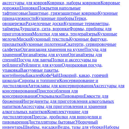
аксессуары для ковров
Коврики, наборы ковриков
Ковровые
дорожки
Циновки
Покрытия напольные
тафтинговые
Защитные, грязезащитные коврики
Кухонные
принадлежности
Кухонные приборы
Терки,
овощерезки
Разделочные доски
Кухонные термометры,
таймеры
Дуршлаги, сита, воронки
Формы, приборы для
приготовления
Молотки для мяса, тендерайзеры
Кухонные
мелочи
Миски
Кухонный текстиль
Кухонные фартуки,
прихватки
Кухонные полотенца
Скатерти, сервировочные
салфетки
Организация хранения на кухне
Посуда для
хранения
Органайзеры для кухни
Органайзеры для
специй
Посуда для ланча
Полки и аксессуары на
рейлинги
Рейлинги для кухни
Одноразовая посуда,
упаковка
Вакуумные пакеты,
контейнеры
Бакалея
Кофе
Чай
Цикорий, какао, горячий
шоколад
Сиропы и топпинги
Консервирование и
дистилляция
Автоклавы для консервирования
Аксессуары для
консервирования
Приспособления для
консервирования
Открывалки
Пивоварни
Емкости для
брожения
Ингредиенты для приготовления алкогольных
напитков
Аксессуары для приготовления и хранения
алкогольных напитков
Комплектующие для
дистилляторов
Прессы, дробилки для виноделия и
пивоварения
Дистилляторы бытовые
Уборочный
инвентарь
Швабры, насадки
Ведра, тазы для уборки
Наборы