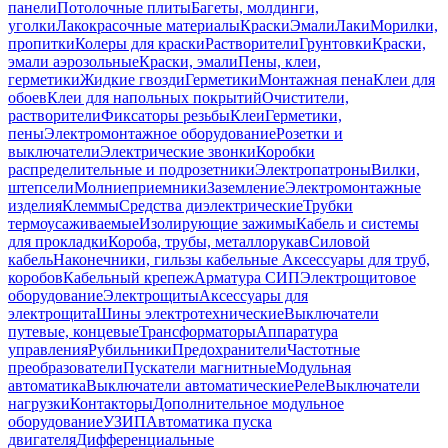
панели
Потолочные плиты
Багеты, молдинги,
уголки
Лакокрасочные материалы
Краски
Эмали
Лаки
Морилки,
пропитки
Колеры для краски
Растворители
Грунтовки
Краски,
эмали аэрозольные
Краски, эмали
Пены, клеи,
герметики
Жидкие гвозди
Герметики
Монтажная пена
Клеи для
обоев
Клеи для напольных покрытий
Очистители,
растворители
Фиксаторы резьбы
Клеи
Герметики,
пены
Электромонтажное оборудование
Розетки и
выключатели
Электрические звонки
Коробки
распределительные и подрозетники
Электропатроны
Вилки,
штепсели
Молниеприемники
Заземление
Электромонтажные
изделия
Клеммы
Средства диэлектрические
Трубки
термоусаживаемые
Изолирующие зажимы
Кабель и системы
для прокладки
Короба, трубы, металлорукав
Силовой
кабель
Наконечники, гильзы кабельные
Аксессуары для труб,
коробов
Кабельный крепеж
Арматура СИП
Электрощитовое
оборудование
Электрощиты
Аксессуары для
электрощита
Шины электротехнические
Выключатели
путевые, концевые
Трансформаторы
Аппаратура
управления
Рубильники
Предохранители
Частотные
преобразователи
Пускатели магнитные
Модульная
автоматика
Выключатели автоматические
Реле
Выключатели
нагрузки
Контакторы
Дополнительное модульное
оборудование
УЗИП
Автоматика пуска
двигателя
Дифференциальные