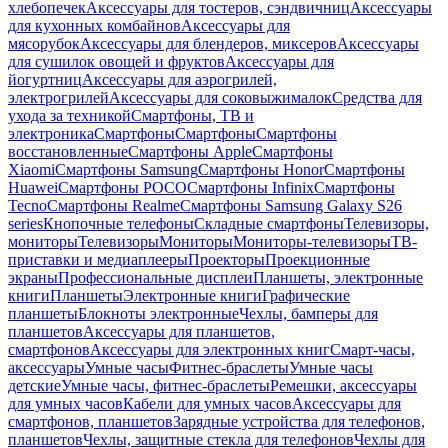
хлебопечек
Аксессуары для тостеров, сэндвичниц
Аксессуары
для кухонных комбайнов
Аксессуары для
мясорубок
Аксессуары для блендеров, миксеров
Аксессуары
для сушилок овощей и фруктов
Аксессуары для
йогуртниц
Аксессуары для аэрогрилей,
электрогрилей
Аксессуары для соковыжималок
Средства для
ухода за техникой
Смартфоны, ТВ и
электроника
Смартфоны
Смартфоны
Смартфоны
восстановленные
Смартфоны Apple
Смартфоны
Xiaomi
Смартфоны Samsung
Смартфоны Honor
Смартфоны
Huawei
Смартфоны POCO
Смартфоны Infinix
Смартфоны
Tecno
Смартфоны Realme
Смартфоны Samsung Galaxy S26
series
Кнопочные телефоны
Складные смартфоны
Телевизоры,
мониторы
Телевизоры
Мониторы
Мониторы-телевизоры
ТВ-
приставки и медиаплееры
Проекторы
Проекционные
экраны
Профессиональные дисплеи
Планшеты, электронные
книги
Планшеты
Электронные книги
Графические
планшеты
Блокноты электронные
Чехлы, бамперы для
планшетов
Аксессуары для планшетов,
смартфонов
Аксессуары для электронных книг
Смарт-часы,
аксессуары
Умные часы
Фитнес-браслеты
Умные часы
детские
Умные часы, фитнес-браслеты
Ремешки, аксессуары
для умных часов
Кабели для умных часов
Аксессуары для
смартфонов, планшетов
Зарядные устройства для телефонов,
планшетов
Чехлы, защитные стекла для телефонов
Чехлы для