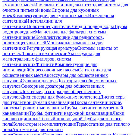
кухонных моек
Измельчители пищевых отходов
Системы для
очистки питьевой воды
Сифоны для кухонных
моек
Комплектующие для кухонных моек
Инженерная
сантехника
Инсталляции для
сантехники
Полотенцесушители
Отвод и подвод воды
Трубы
водопроводные
Магистральные фильтры, системы
сантехнические
Комплектующие для радиаторов,
полотенцесушителей
Монтажные комплекты для
сантехники
Регулирующая арматура
Системы защиты от
протечек
Люки сантехнические
Аксессуары для
магистральных фильтров, систем
сантехнических
Фитинги
Комплектующие для
инсталляций
Опрессовочные насосы
Сантехника для
общественных мест
Аксессуары для общественных
санузлов
Сушилки для рук
Дозаторы для общественных
санузлов
Сенсорные дозаторы для общественных
санузлов
Локтевые дозаторы для общественных
санузлов
Диспенсеры для бумажных полотенец
Диспенсеры
для туалетной бумаги
Канализация
Тросы сантехнические,
вантузы
Прочистные машины
Трубы, фитинги внутренней
канализации
Трубы, фитинги наружной канализации
Люки
канализационные
Теплый пол водяной
Трубы для теплого
пола
Коллекторы и комплектующие
Термостатика для теплого
пола
Автоматика для теплого
пола
Строительство
Строительные смеси и грунтовки
Клеевые