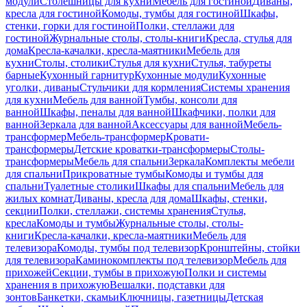
модули
Столешницы для кухни
Мебель для гостиной
Диваны,
кресла для гостиной
Комоды, тумбы для гостиной
Шкафы,
стенки, горки для гостиной
Полки, стеллажи для
гостиной
Журнальные столы, столы-книги
Кресла, стулья для
дома
Кресла-качалки, кресла-маятники
Мебель для
кухни
Столы, столики
Стулья для кухни
Стулья, табуреты
барные
Кухонный гарнитур
Кухонные модули
Кухонные
уголки, диваны
Стульчики для кормления
Системы хранения
для кухни
Мебель для ванной
Тумбы, консоли для
ванной
Шкафы, пеналы для ванной
Шкафчики, полки для
ванной
Зеркала для ванной
Аксессуары для ванной
Мебель-
трансформер
Мебель-трансформер
Кровати-
трансформеры
Детские кроватки-трансформеры
Столы-
трансформеры
Мебель для спальни
Зеркала
Комплекты мебели
для спальни
Прикроватные тумбы
Комоды и тумбы для
спальни
Туалетные столики
Шкафы для спальни
Мебель для
жилых комнат
Диваны, кресла для дома
Шкафы, стенки,
секции
Полки, стеллажи, системы хранения
Стулья,
кресла
Комоды и тумбы
Журнальные столы, столы-
книги
Кресла-качалки, кресла-маятники
Мебель для
телевизора
Комоды, тумбы под телевизор
Кронштейны, стойки
для телевизора
Каминокомплекты под телевизор
Мебель для
прихожей
Секции, тумбы в прихожую
Полки и системы
хранения в прихожую
Вешалки, подставки для
зонтов
Банкетки, скамьи
Ключницы, газетницы
Детская