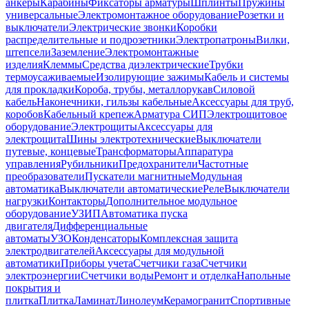
анкеры
Карабины
Фиксаторы арматуры
Шплинты
Пружины
универсальные
Электромонтажное оборудование
Розетки и
выключатели
Электрические звонки
Коробки
распределительные и подрозетники
Электропатроны
Вилки,
штепсели
Заземление
Электромонтажные
изделия
Клеммы
Средства диэлектрические
Трубки
термоусаживаемые
Изолирующие зажимы
Кабель и системы
для прокладки
Короба, трубы, металлорукав
Силовой
кабель
Наконечники, гильзы кабельные
Аксессуары для труб,
коробов
Кабельный крепеж
Арматура СИП
Электрощитовое
оборудование
Электрощиты
Аксессуары для
электрощита
Шины электротехнические
Выключатели
путевые, концевые
Трансформаторы
Аппаратура
управления
Рубильники
Предохранители
Частотные
преобразователи
Пускатели магнитные
Модульная
автоматика
Выключатели автоматические
Реле
Выключатели
нагрузки
Контакторы
Дополнительное модульное
оборудование
УЗИП
Автоматика пуска
двигателя
Дифференциальные
автоматы
УЗО
Конденсаторы
Комплексная защита
электродвигателей
Аксессуары для модульной
автоматики
Приборы учета
Счетчики газа
Счетчики
электроэнергии
Счетчики воды
Ремонт и отделка
Напольные
покрытия и
плитка
Плитка
Ламинат
Линолеум
Керамогранит
Спортивные