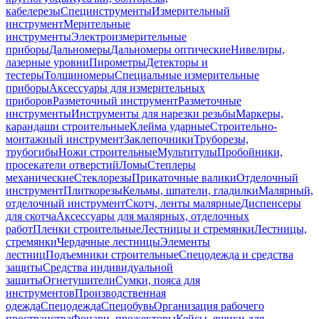
кабелерезы
Специнструменты
Измерительный
инструмент
Мерительные
инструменты
Электроизмерительные
приборы
Дальномеры
Дальномеры оптические
Нивелиры,
лазерные уровни
Пирометры
Детекторы и
тестеры
Толщиномеры
Специальные измерительные
приборы
Аксессуары для измерительных
приборов
Разметочный инструмент
Разметочные
инструменты
Инструменты для нарезки резьбы
Маркеры,
карандаши строительные
Клейма ударные
Строительно-
монтажный инструмент
Заклепочники
Труборезы,
трубогибы
Ножи строительные
Мультитулы
Пробойники,
просекатели отверстий
Ломы
Степлеры
механические
Стеклорезы
Прикаточные валики
Отделочный
инструмент
Плиткорезы
Кельмы, шпатели, гладилки
Малярный,
отделочный инструмент
Скотч, ленты малярные
Диспенсеры
для скотча
Аксессуары для малярных, отделочных
работ
Пленки строительные
Лестницы и стремянки
Лестницы,
стремянки
Чердачные лестницы
Элементы
лестниц
Подъемники строительные
Спецодежда и средства
защиты
Средства индивидуальной
защиты
Огнетушители
Сумки, пояса для
инструментов
Производственная
одежда
Спецодежда
Спецобувь
Организация рабочего
пространства
Фонари, прожекторы
Кейсы, ящики для