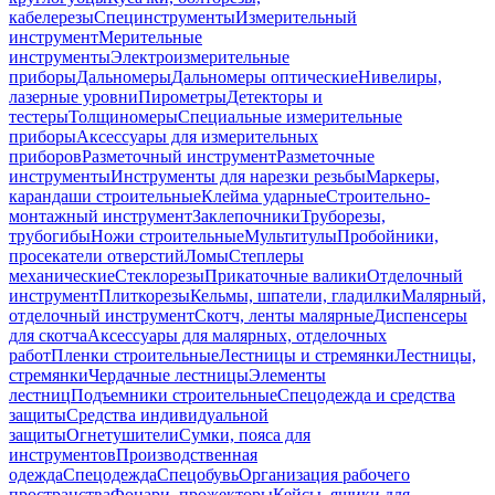
кабелерезы
Специнструменты
Измерительный
инструмент
Мерительные
инструменты
Электроизмерительные
приборы
Дальномеры
Дальномеры оптические
Нивелиры,
лазерные уровни
Пирометры
Детекторы и
тестеры
Толщиномеры
Специальные измерительные
приборы
Аксессуары для измерительных
приборов
Разметочный инструмент
Разметочные
инструменты
Инструменты для нарезки резьбы
Маркеры,
карандаши строительные
Клейма ударные
Строительно-
монтажный инструмент
Заклепочники
Труборезы,
трубогибы
Ножи строительные
Мультитулы
Пробойники,
просекатели отверстий
Ломы
Степлеры
механические
Стеклорезы
Прикаточные валики
Отделочный
инструмент
Плиткорезы
Кельмы, шпатели, гладилки
Малярный,
отделочный инструмент
Скотч, ленты малярные
Диспенсеры
для скотча
Аксессуары для малярных, отделочных
работ
Пленки строительные
Лестницы и стремянки
Лестницы,
стремянки
Чердачные лестницы
Элементы
лестниц
Подъемники строительные
Спецодежда и средства
защиты
Средства индивидуальной
защиты
Огнетушители
Сумки, пояса для
инструментов
Производственная
одежда
Спецодежда
Спецобувь
Организация рабочего
пространства
Фонари, прожекторы
Кейсы, ящики для