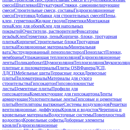
смеси
Шпатлевки
Штукатурки
Стяжки, самонивелирующие
смеси
Строительные смеси, составы
Гидроизоляционные
смеси
Грунтовки
Добавки для строительных смесей
Пены,
клеи, герметики
Жидкие гвозди
Герметики
Монтажная
пена
Клеи для обоев
Клеи для напольных
покрытий
Очистители, растворители
Фиксаторы
резьбы
Клеи
Герметики, пены
Кирпичи, блоки, тротуарная
плитка
Кирпичи
Строительные блоки
Тротуарная
плитка
Изоляционные материалы
Минеральная
вата
Экструдированный пенополистирол
Пенопласт
Пленки,
мембраны
Отражающая теплоизоляция
Гидроизоляционные
ленты
Поликарбонат
Шумоизоляция
Теплоизоляция
Звукоизоляц
плитные и пиломатериалы
Плиты OSB
Фанера
ДСП,
ЛДСП
Мебельные щиты
Террасные доски
Древесные
плиты
Пиломатериалы
Материалы для сухого
строительства
Гипсокартон
Гипсоволокнистые
листы
Цементные плиты
Профили для
гипсокартона
Комплектующие для гипсокартона
Ленты
армирующие
Уплотнительные ленты
Гипсовые и цементные
плиты
Вентиляторы вытяжные
Системы воздуховодов
Решетки
вентиляционные, диффузоры
Кровля и водосток
Черепица и
кровельные материалы
Водосточные системы
Поверхностный
водоотвод
Кровельные софиты
Доборные элементы
кровли
Гидроизоляционные