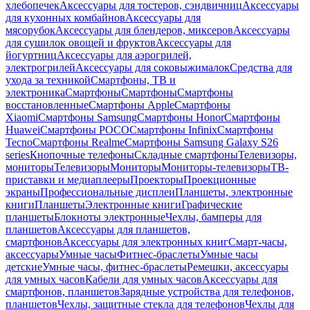
хлебопечек
Аксессуары для тостеров, сэндвичниц
Аксессуары
для кухонных комбайнов
Аксессуары для
мясорубок
Аксессуары для блендеров, миксеров
Аксессуары
для сушилок овощей и фруктов
Аксессуары для
йогуртниц
Аксессуары для аэрогрилей,
электрогрилей
Аксессуары для соковыжималок
Средства для
ухода за техникой
Смартфоны, ТВ и
электроника
Смартфоны
Смартфоны
Смартфоны
восстановленные
Смартфоны Apple
Смартфоны
Xiaomi
Смартфоны Samsung
Смартфоны Honor
Смартфоны
Huawei
Смартфоны POCO
Смартфоны Infinix
Смартфоны
Tecno
Смартфоны Realme
Смартфоны Samsung Galaxy S26
series
Кнопочные телефоны
Складные смартфоны
Телевизоры,
мониторы
Телевизоры
Мониторы
Мониторы-телевизоры
ТВ-
приставки и медиаплееры
Проекторы
Проекционные
экраны
Профессиональные дисплеи
Планшеты, электронные
книги
Планшеты
Электронные книги
Графические
планшеты
Блокноты электронные
Чехлы, бамперы для
планшетов
Аксессуары для планшетов,
смартфонов
Аксессуары для электронных книг
Смарт-часы,
аксессуары
Умные часы
Фитнес-браслеты
Умные часы
детские
Умные часы, фитнес-браслеты
Ремешки, аксессуары
для умных часов
Кабели для умных часов
Аксессуары для
смартфонов, планшетов
Зарядные устройства для телефонов,
планшетов
Чехлы, защитные стекла для телефонов
Чехлы для