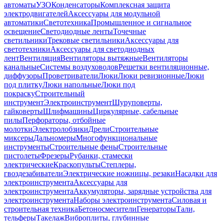
автоматы
УЗО
Конденсаторы
Комплексная защита
электродвигателей
Аксессуары для модульной
автоматики
Светотехника
Промышленное и сигнальное
освещение
Светодиодные ленты
Точечные
светильники
Трековые светильники
Аксессуары для
светотехники
Аксессуары для светодиодных
лент
Вентиляция
Вентиляторы вытяжные
Вентиляторы
канальные
Системы воздуховодов
Решетки вентиляционные,
диффузоры
Проветриватели
Люки
Люки ревизионные
Люки
под плитку
Люки напольные
Люки под
покраску
Строительный
инструмент
Электроинструмент
Шуруповерты,
гайковерты
Шлифмашины
Циркулярные, сабельные
пилы
Перфораторы, отбойные
молотки
Электролобзики
Дрели
Строительные
миксеры
Дальномеры
Многофункциональные
инструменты
Строительные фены
Строительные
пистолеты
Фрезеры
Рубанки, стамески
электрические
Краскопульты
Степлеры,
гвоздезабиватели
Электрические ножницы, резаки
Насадки для
электроинструмента
Аксессуары для
электроинструмента
Аккумуляторы, зарядные устройства для
электроинструмента
Наборы электроинструмента
Силовая и
строительная техника
Бетоносмесители
Генераторы
Тали,
тельферы
Такелаж
Виброплиты, глубинные