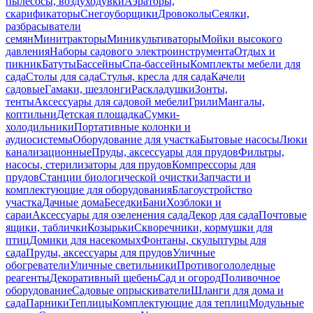
пылесосы, воздуходувки
Аэраторы,
скарификаторы
Снегоуборщики
Дровоколы
Сеялки,
разбрасыватели
семян
Минитракторы
Миникультиваторы
Мойки высокого
давления
Наборы садового электроинструмента
Отдых и
пикник
Батуты
Бассейны
Спа-бассейны
Комплекты мебели для
сада
Столы для сада
Стулья, кресла для сада
Качели
садовые
Гамаки, шезлонги
Раскладушки
Зонты,
тенты
Аксессуары для садовой мебели
Грили
Мангалы,
коптильни
Детская площадка
Сумки-
холодильники
Портативные колонки и
аудиосистемы
Оборудование для участка
Бытовые насосы
Люки
канализационные
Пруды, аксессуары для прудов
Фильтры,
насосы, стерилизаторы для прудов
Компрессоры для
прудов
Станции биологической очистки
Запчасти и
комплектующие для оборудования
Благоустройство
участка
Дачные дома
Беседки
Бани
Хозблоки и
сараи
Аксессуары для озеленения сада
Декор для сада
Почтовые
ящики, таблички
Козырьки
Скворечники, кормушки для
птиц
Домики для насекомых
Фонтаны, скульптуры для
сада
Пруды, аксессуары для прудов
Уличные
обогреватели
Уличные светильники
Противогололедные
реагенты
Декоративный щебень
Сад и огород
Поливочное
оборудование
Садовые опрыскиватели
Шланги для дома и
сада
Парники
Теплицы
Комплектующие для теплиц
Модульные