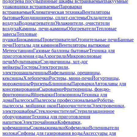
подогрева посуды
Винные шкафы встраиваемые
Вакуумные
упаковщики встраиваемые
Пароварки
встраиваемые
Климатическая техника
Вентиляторы
бытовые
Кондиционеры, сплит-системы
Охладители
воздуха
Водонагреватели
Увлажнители, очистители
воздуха
Камины, печи-камины
Обогреватели
Тепловые
завесы
Тепловые
пушки
Биокамины
Проветриватели
Отопительные печи
Банные
печи
Порталы для каминов
Вентиляторы вытяжные
Метеостанции
Газовые баллоны бытовые
Техника для
приготовления еды
Аэрогрили
Микроволновые
печи
Мультиварки
Сэндвичницы, хот-дог
мейкеры
Тостеры
Электрогрили,
электрошашлычницы
Вафельницы, орешницы,
кексницы
Хлебопечки
Ростеры, мини-печи
Йогуртницы,
мороженицы
Фризеры
Блинницы
Пароварки
Автоклавы для
консервирования
Сыроварни
Фритюрницы, фондю-
фритюрницы
Яйцеварки
Попкорницы
Техника для
дома
Пылесосы
Пылесосы профессиональные
Роботы-
пылесосы, мойщики окон
Пароочистители
Электровеники,
электрошвабры
Стеклоочистители
Стерилизационное
оборудование
Техника для приготовления
напитков
Электрочайники
Кофеварки,
кофемашины
Соковыжималки
Кофемолки
Вспениватели
молока
Сифоны для газирования воды
Аксессуары для