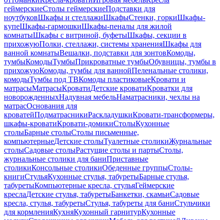
геймерские
Столы геймерские
Подставки для
ноутбуков
Шкафы и стеллажи
Шкафы
Стенки, горки
Шкафы-
купе
Шкафы-гармошки
Шкафы-пеналы для жилой
комнаты
Шкафы с витриной, буфеты
Шкафы, секции в
прихожую
Полки, стеллажи, системы хранения
Шкафы для
ванной комнаты
Вешалки, подставки для зонтов
Комоды,
тумбы
Комоды
Тумбы
Прикроватные тумбы
Обувницы, тумбы в
прихожую
Комоды, тумбы для ванной
Пеленальные столики,
комоды
Тумбы под ТВ
Комоды пластиковые
Кровати и
матрасы
Матрасы
Кровати
Детские кровати
Кроватки для
новорожденных
Надувная мебель
Наматрасники, чехлы на
матрас
Основания для
кроватей
Подматрасники
Раскладушки
Кровати-трансформеры,
шкафы-кровати
Кровати-домики
Столы
Кухонные
столы
Барные столы
Столы письменные,
компьютерные
Детские столы
Туалетные столики
Журнальные
столы
Садовые столы
Растущие столы и парты
Столы,
журнальные столики для бани
Приставные
столики
Консольные столики
Обеденные группы
Столы-
книги
Стулья
Кухонные стулья, табуреты
Барные стулья,
табуреты
Компьютерные кресла, стулья
Геймерские
кресла
Детские стулья, табуреты
Банкетки, скамьи
Садовые
кресла, стулья, табуреты
Стулья, табуреты для бани
Стульчики
для кормления
Кухня
Кухонный гарнитур
Кухонные