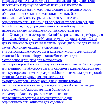
грядки
Садовые компостеры
Уничтожители, отпугиватели
насекомых и грызунов
Автоматизация и контроль
полива
Аксессуары и комплектующие для поливочного
оборудования
Укрывные материалы
Бочки, баки
пластиковые
Аксессуары и комплектующие для
опрыскивателей
Шланги для опрыскивателей
Товары для
бани
Бани
Сауны
Двери для бани и сауны
Бондарные
изделия
Банные принадлежности
Аксессуары для
бани
Оснащение и декор для бани
Измерительные приборы для
бани
Фитобочки, купели
Комплектующие для купелей
Окна
для бани
Мебель для бани и сауны
Ручки дверные для бани и
сауны
Эфирные масла
Спа-бассейны с
гидромассажем
Аксессуары и комплектующие для садовой
техники
Навесное оборудование
Двигатели для
мотоблоков
Прицепы для мотоблоков,
минитракторов
Аксессуары для газонной техники
Аксессуары
для цепных пил
Аксессуары для садовой техники
Аксессуары
для кусторезов, ножниц садовых
Моторные масла для садовой
техники
Аксессуары для аэратоторов и
скарификаторов
Аксессуары для культиваторов и
мотоблоков
Аксессуары для воздуходувок
Аксессуары для
газонокосилок
Аксессуары для бензокос и
триммеров
Аксессуары для моек высокого
давления
Аксессуары и комплектующие для
опрыскивателей
Запчасти для садовых