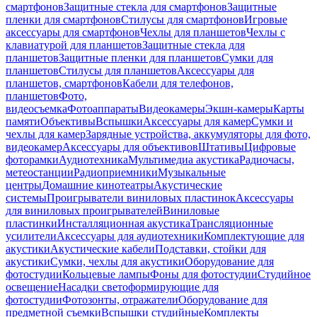
смартфонов
Защитные стекла для смартфонов
Защитные
пленки для смартфонов
Стилусы для смартфонов
Игровые
аксессуары для смартфонов
Чехлы для планшетов
Чехлы с
клавиатурой для планшетов
Защитные стекла для
планшетов
Защитные пленки для планшетов
Сумки для
планшетов
Стилусы для планшетов
Аксессуары для
планшетов, смартфонов
Кабели для телефонов,
планшетов
Фото,
видеосъемка
Фотоаппараты
Видеокамеры
Экшн-камеры
Карты
памяти
Объективы
Вспышки
Аксессуары для камер
Сумки и
чехлы для камер
Зарядные устройства, аккумуляторы для фото,
видеокамер
Аксессуары для объективов
Штативы
Цифровые
фоторамки
Аудиотехника
Мультимедиа акустика
Радиочасы,
метеостанции
Радиоприемники
Музыкальные
центры
Домашние кинотеатры
Акустические
системы
Проигрыватели виниловых пластинок
Аксессуары
для виниловых проигрывателей
Виниловые
пластинки
Инсталляционная акустика
Трансляционные
усилители
Аксессуары для аудиотехники
Комплектующие для
акустики
Акустические кабели
Подставки, стойки для
акустики
Сумки, чехлы для акустики
Оборудование для
фотостудии
Кольцевые лампы
Фоны для фотостудии
Студийное
освещение
Насадки светоформирующие для
фотостудии
Фотозонты, отражатели
Оборудование для
предметной съемки
Вспышки студийные
Комплекты