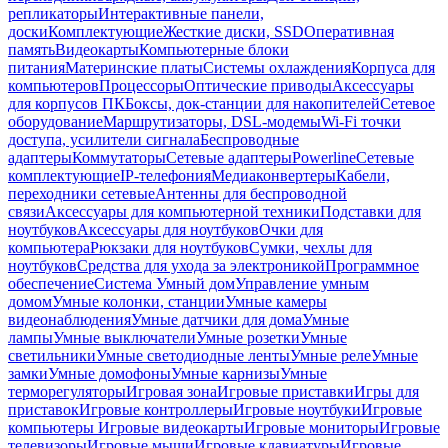
репликаторы
Интерактивные панели,
доски
Комплектующие
Жесткие диски, SSD
Оперативная
память
Видеокарты
Компьютерные блоки
питания
Материнские платы
Системы охлаждения
Корпуса для
компьютеров
Процессоры
Оптические приводы
Аксессуары
для корпусов ПК
Боксы, док-станции для накопителей
Сетевое
оборудование
Маршрутизаторы, DSL-модемы
Wi-Fi точки
доступа, усилители сигнала
Беспроводные
адаптеры
Коммутаторы
Сетевые адаптеры
Powerline
Сетевые
комплектующие
IP-телефония
Медиаконвертеры
Кабели,
переходники сетевые
Антенны для беспроводной
связи
Аксессуары для компьютерной техники
Подставки для
ноутбуков
Аксессуары для ноутбуков
Очки для
компьютера
Рюкзаки для ноутбуков
Сумки, чехлы для
ноутбуков
Средства для ухода за электроникой
Программное
обеспечение
Система Умный дом
Управление умным
домом
Умные колонки, станции
Умные камеры
видеонаблюдения
Умные датчики для дома
Умные
лампы
Умные выключатели
Умные розетки
Умные
светильники
Умные светодиодные ленты
Умные реле
Умные
замки
Умные домофоны
Умные карнизы
Умные
терморегуляторы
Игровая зона
Игровые приставки
Игры для
приставок
Игровые контроллеры
Игровые ноутбуки
Игровые
компьютеры
Игровые видеокарты
Игровые мониторы
Игровые
телевизоры
Игровые мыши
Игровые клавиатуры
Игровые