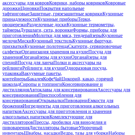
аксессуары для ковров
Коврики, наборы ковриков
Ковровые
дорожки
Циновки
Покрытия напольные
тафтинговые
Защитные, грязезащитные коврики
Кухонные
принадлежности
Кухонные приборы
Терки,
овощерезки
Разделочные доски
Кухонные термометры,
таймеры
Дуршлаги, сита, воронки
Формы, приборы для
приготовления
Молотки для мяса, тендерайзеры
Кухонные
мелочи
Миски
Кухонный текстиль
Кухонные фартуки,
прихватки
Кухонные полотенца
Скатерти, сервировочные
салфетки
Организация хранения на кухне
Посуда для
хранения
Органайзеры для кухни
Органайзеры для
специй
Посуда для ланча
Полки и аксессуары на
рейлинги
Рейлинги для кухни
Одноразовая посуда,
упаковка
Вакуумные пакеты,
контейнеры
Бакалея
Кофе
Чай
Цикорий, какао, горячий
шоколад
Сиропы и топпинги
Консервирование и
дистилляция
Автоклавы для консервирования
Аксессуары для
консервирования
Приспособления для
консервирования
Открывалки
Пивоварни
Емкости для
брожения
Ингредиенты для приготовления алкогольных
напитков
Аксессуары для приготовления и хранения
алкогольных напитков
Комплектующие для
дистилляторов
Прессы, дробилки для виноделия и
пивоварения
Дистилляторы бытовые
Уборочный
инвентарь
Швабры, насадки
Ведра, тазы для уборки
Наборы