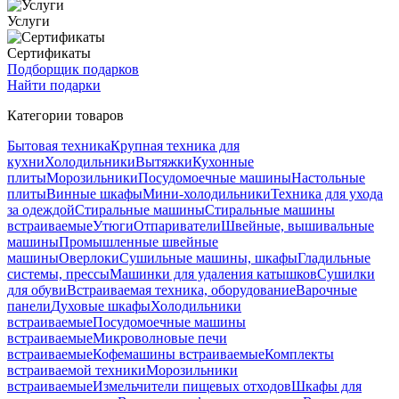
Услуги
Сертификаты
Подборщик подарков
Найти подарки
Категории товаров
Бытовая техника
Крупная техника для
кухни
Холодильники
Вытяжки
Кухонные
плиты
Морозильники
Посудомоечные машины
Настольные
плиты
Винные шкафы
Мини-холодильники
Техника для ухода
за одеждой
Стиральные машины
Стиральные машины
встраиваемые
Утюги
Отпариватели
Швейные, вышивальные
машины
Промышленные швейные
машины
Оверлоки
Сушильные машины, шкафы
Гладильные
системы, прессы
Машинки для удаления катышков
Сушилки
для обуви
Встраиваемая техника, оборудование
Варочные
панели
Духовые шкафы
Холодильники
встраиваемые
Посудомоечные машины
встраиваемые
Микроволновые печи
встраиваемые
Кофемашины встраиваемые
Комплекты
встраиваемой техники
Морозильники
встраиваемые
Измельчители пищевых отходов
Шкафы для