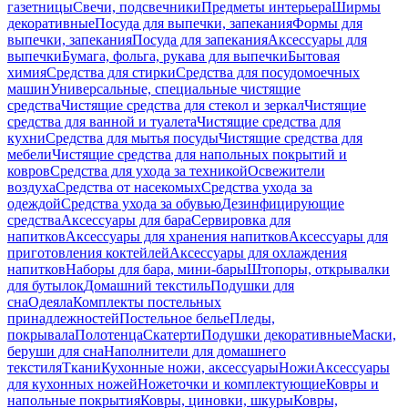
газетницы
Свечи, подсвечники
Предметы интерьера
Ширмы
декоративные
Посуда для выпечки, запекания
Формы для
выпечки, запекания
Посуда для запекания
Аксессуары для
выпечки
Бумага, фольга, рукава для выпечки
Бытовая
химия
Средства для стирки
Средства для посудомоечных
машин
Универсальные, специальные чистящие
средства
Чистящие средства для стекол и зеркал
Чистящие
средства для ванной и туалета
Чистящие средства для
кухни
Средства для мытья посуды
Чистящие средства для
мебели
Чистящие средства для напольных покрытий и
ковров
Средства для ухода за техникой
Освежители
воздуха
Средства от насекомых
Средства ухода за
одеждой
Средства ухода за обувью
Дезинфицирующие
средства
Аксессуары для бара
Сервировка для
напитков
Аксессуары для хранения напитков
Аксессуары для
приготовления коктейлей
Аксессуары для охлаждения
напитков
Наборы для бара, мини-бары
Штопоры, открывалки
для бутылок
Домашний текстиль
Подушки для
сна
Одеяла
Комплекты постельных
принадлежностей
Постельное белье
Пледы,
покрывала
Полотенца
Скатерти
Подушки декоративные
Маски,
беруши для сна
Наполнители для домашнего
текстиля
Ткани
Кухонные ножи, аксессуары
Ножи
Аксессуары
для кухонных ножей
Ножеточки и комплектующие
Ковры и
напольные покрытия
Ковры, циновки, шкуры
Ковры,