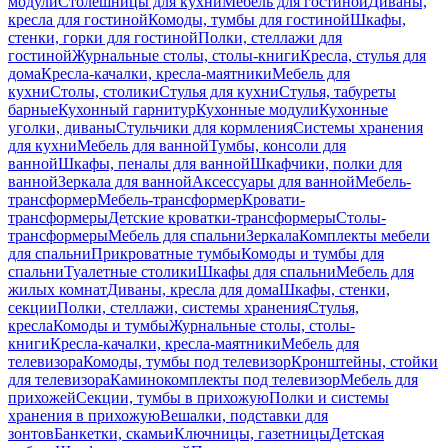
модули
Столешницы для кухни
Мебель для гостиной
Диваны,
кресла для гостиной
Комоды, тумбы для гостиной
Шкафы,
стенки, горки для гостиной
Полки, стеллажи для
гостиной
Журнальные столы, столы-книги
Кресла, стулья для
дома
Кресла-качалки, кресла-маятники
Мебель для
кухни
Столы, столики
Стулья для кухни
Стулья, табуреты
барные
Кухонный гарнитур
Кухонные модули
Кухонные
уголки, диваны
Стульчики для кормления
Системы хранения
для кухни
Мебель для ванной
Тумбы, консоли для
ванной
Шкафы, пеналы для ванной
Шкафчики, полки для
ванной
Зеркала для ванной
Аксессуары для ванной
Мебель-
трансформер
Мебель-трансформер
Кровати-
трансформеры
Детские кроватки-трансформеры
Столы-
трансформеры
Мебель для спальни
Зеркала
Комплекты мебели
для спальни
Прикроватные тумбы
Комоды и тумбы для
спальни
Туалетные столики
Шкафы для спальни
Мебель для
жилых комнат
Диваны, кресла для дома
Шкафы, стенки,
секции
Полки, стеллажи, системы хранения
Стулья,
кресла
Комоды и тумбы
Журнальные столы, столы-
книги
Кресла-качалки, кресла-маятники
Мебель для
телевизора
Комоды, тумбы под телевизор
Кронштейны, стойки
для телевизора
Каминокомплекты под телевизор
Мебель для
прихожей
Секции, тумбы в прихожую
Полки и системы
хранения в прихожую
Вешалки, подставки для
зонтов
Банкетки, скамьи
Ключницы, газетницы
Детская