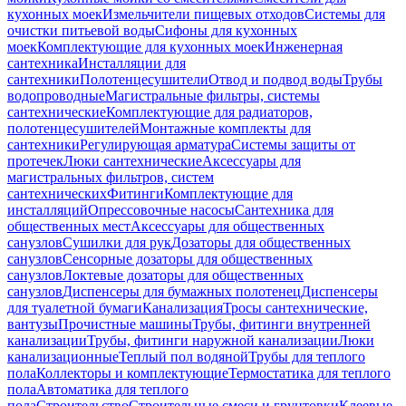
кухонных моек
Измельчители пищевых отходов
Системы для
очистки питьевой воды
Сифоны для кухонных
моек
Комплектующие для кухонных моек
Инженерная
сантехника
Инсталляции для
сантехники
Полотенцесушители
Отвод и подвод воды
Трубы
водопроводные
Магистральные фильтры, системы
сантехнические
Комплектующие для радиаторов,
полотенцесушителей
Монтажные комплекты для
сантехники
Регулирующая арматура
Системы защиты от
протечек
Люки сантехнические
Аксессуары для
магистральных фильтров, систем
сантехнических
Фитинги
Комплектующие для
инсталляций
Опрессовочные насосы
Сантехника для
общественных мест
Аксессуары для общественных
санузлов
Сушилки для рук
Дозаторы для общественных
санузлов
Сенсорные дозаторы для общественных
санузлов
Локтевые дозаторы для общественных
санузлов
Диспенсеры для бумажных полотенец
Диспенсеры
для туалетной бумаги
Канализация
Тросы сантехнические,
вантузы
Прочистные машины
Трубы, фитинги внутренней
канализации
Трубы, фитинги наружной канализации
Люки
канализационные
Теплый пол водяной
Трубы для теплого
пола
Коллекторы и комплектующие
Термостатика для теплого
пола
Автоматика для теплого
пола
Строительство
Строительные смеси и грунтовки
Клеевые