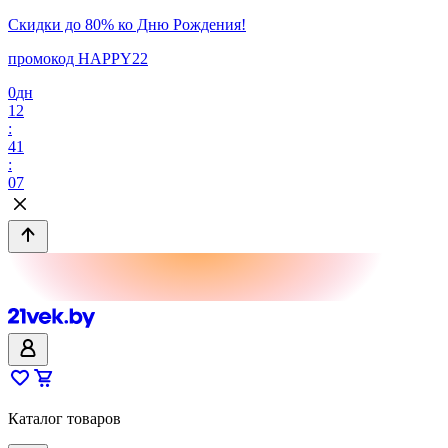
Скидки до 80% ко Дню Рождения!
промокод HAPPY22
0
дн
12
:
41
:
07
Каталог товаров