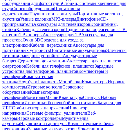
оборудования для фотостудии
Стойки, системы крепления для
студийного оборудования
Портативная
аудиотехника
Наушники и гарнитуры
Портативные колонки,
акустика
Умные колонки
MP3-плееры
Диктофоны
CD-
проигрыватели
Аксессуары для телевизоров
Кронштейны,
стойки
Кабели для телевизоров
Подписки на видеосервисы
ТВ-
антенны
ТВ-тюнеры
Аксессуары для ТВ
Аксессуары для
проектора
Очки 3D
Средства для ухода за
электроникой
Кабели, переходники
Аксессуары для
портативных устройств
Портативные аккумуляторы
Элементы
питания, зарядные устройства
Аккумуляторные
батареи
Держатели, док-станции
Аксессуары для планшетов,
смартфонов
Кабели для телефонов, планшетов
Зарядные
устройства для телефонов, планшетов
Компьютеры и
периферия
Компьютерная
техника
Ноутбуки
Планшеты
Моноблоки
Компьютеры
Игровые
компьютеры
Игровые консоли
Серверное
оборудование
Компьютерная
периферия
Мониторы
Мыши
Клавиатуры
Стилусы
Наборы
периферии
Источники бесперебойного питания
Батареи для
ИБП
Стабилизаторы напряжения
Инверторы
напряжения
Сетевые фильтры, удлинители
Веб-
камеры
Игровые контроллеры
Мультимедиа
акустика
Наушники и гарнитуры
Компьютерные кабели,
переходники
Зарядные, аккумуляторы
Док-станции,