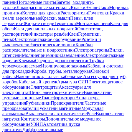
панели
Потолочные плиты
Багеты, молдинги,
уголки
Лакокрасочные материалы
Краски
Эмали
Лаки
Морилки,
пропитки
Колеры для краски
Растворители
Грунтовки
Краски,
эмали аэрозольные
Краски, эмали
Пены, клеи,
герметики
Жидкие гвозди
Герметики
Монтажная пена
Клеи для
обоев
Клеи для напольных покрытий
Очистители,
растворители
Фиксаторы резьбы
Клеи
Герметики,
пены
Электромонтажное оборудование
Розетки и
выключатели
Электрические звонки
Коробки
распределительные и подрозетники
Электропатроны
Вилки,
штепсели
Молниеприемники
Заземление
Электромонтажные
изделия
Клеммы
Средства диэлектрические
Трубки
термоусаживаемые
Изолирующие зажимы
Кабель и системы
для прокладки
Короба, трубы, металлорукав
Силовой
кабель
Наконечники, гильзы кабельные
Аксессуары для труб,
коробов
Кабельный крепеж
Арматура СИП
Электрощитовое
оборудование
Электрощиты
Аксессуары для
электрощита
Шины электротехнические
Выключатели
путевые, концевые
Трансформаторы
Аппаратура
управления
Рубильники
Предохранители
Частотные
преобразователи
Пускатели магнитные
Модульная
автоматика
Выключатели автоматические
Реле
Выключатели
нагрузки
Контакторы
Дополнительное модульное
оборудование
УЗИП
Автоматика пуска
двигателя
Дифференциальные