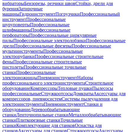
вибраторы
Бензорезы, резчики швов
Стойки, дрели для
бурения
Затирочные
машины
Гидроинструмент
Погрузчики
Профессиональный
инструмент
Профессиональные
шуруповерты
Профессиональные
шлифмашины
Профессиональные
перфораторы
Профессиональные циркулярные
пилы
Профессиональные электролобзики
Профессиональные
дрели
Профессиональные фрезеры
Профессиональные
мультиинструменты
Профессиональные
электрорубанки
Профессиональные строительные
фены
Профессиональные строительные
пистолеты
Профессиональные точильные
станки
Профессиональные
электроножницы
Пневмоинструмент
Наборы
профессионального электроинструмента
Строительное
оборудование
Компрессоры
Тепловые пушки
Пылесосы
профессиональные
Стружкоотсосы
Домкраты
Аксессуары для
компрессоров, пневмосистем
Системы пылеудаления для
электроинструмента
Пневмоинструмент
Станки и
оборудование
Деревообрабатывающие
станки
Ленточнопильные станки
Металлообрабатывающие
станки
Плиткорезные станки
Точильные
станки
Комплектующие для станков
Оснастка для
станков
Аксессуары для станков
Стружкоотсосы
Аксессуары