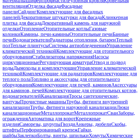
материалы
Шифер
Профнастил
Рулонная кровля
Кровельная
вентиляция
Отделка фасада
Фасадные
панели
Сайдинг
Комплектующие для фасадных
панелей
Декоративные штукатурки для фасада
Клинкерная
плитка для фасада
Декоративный камень для наружной
отделки
Отопление
Отопительные котлы
Газовые
колонки
Камины, печи-камины
Отопительные печи
Банные
печи
Водонагреватели
Радиаторы отопления, батареи
Теплый
пол
Теплые плинтусы
Системы антиобледенения
Управление
климатической техникой
Комплектующие для отопительного
оборудования
Стабилизаторы напряжения
Насосы
циркуляционные
Регулирующая арматура
Отвод и подвод
воды
Дымоходы и комплектующие
Управление климатической
техникой
Комплектующие для радиаторов
Комплектующие для
теплого пола
Топливо и аксессуары для отопительного
оборудования
Комплектующие для печей, каминов
Аксессуары
для каминов, печей
Комплектующие для отопительных котлов,
водонагревателей
Канализация
Тросы сантехнические,
вантузы
Прочистные машины
Трубы, фитинги внутренней
канализации
Трубы, фитинги наружной канализации
Люки
канализационные
Металлопрокат
Металлопрокат
Сваи
Заборы,
ограждения
Автоматика для ворот
Крепежные
изделия
Саморезы, шурупы
Гвозди
Анкеры, дюбели
Скобы,
штифты
Перфорированный крепеж
Гайки,
шайбы
Заклепки
Болты, винты, шпильки
Хомуты
Химические