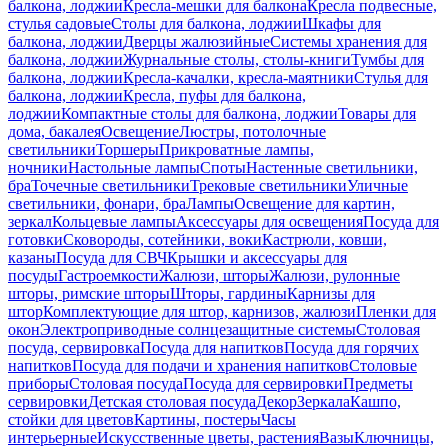
балкона, лоджии
Кресла-мешки для балкона
Кресла подвесные,
стулья садовые
Столы для балкона, лоджии
Шкафы для
балкона, лоджии
Дверцы жалюзийные
Системы хранения для
балкона, лоджии
Журнальные столы, столы-книги
Тумбы для
балкона, лоджии
Кресла-качалки, кресла-маятники
Стулья для
балкона, лоджии
Кресла, пуфы для балкона,
лоджии
Компактные столы для балкона, лоджии
Товары для
дома, бакалея
Освещение
Люстры, потолочные
светильники
Торшеры
Прикроватные лампы,
ночники
Настольные лампы
Споты
Настенные светильники,
бра
Точечные светильники
Трековые светильники
Уличные
светильники, фонари, бра
Лампы
Освещение для картин,
зеркал
Кольцевые лампы
Аксессуары для освещения
Посуда для
готовки
Сковороды, сотейники, воки
Кастрюли, ковши,
казаны
Посуда для СВЧ
Крышки и аксессуары для
посуды
Гастроемкости
Жалюзи, шторы
Жалюзи, рулонные
шторы, римские шторы
Шторы, гардины
Карнизы для
штор
Комплектующие для штор, карнизов, жалюзи
Пленки для
окон
Электроприводные солнцезащитные системы
Столовая
посуда, сервировка
Посуда для напитков
Посуда для горячих
напитков
Посуда для подачи и хранения напитков
Столовые
приборы
Столовая посуда
Посуда для сервировки
Предметы
сервировки
Детская столовая посуда
Декор
Зеркала
Кашпо,
стойки для цветов
Картины, постеры
Часы
интерьерные
Искусственные цветы, растения
Вазы
Ключницы,