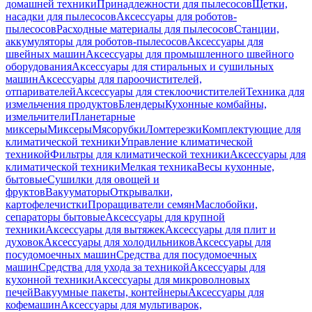
домашней техники
Принадлежности для пылесосов
Щетки,
насадки для пылесосов
Аксессуары для роботов-
пылесосов
Расходные материалы для пылесосов
Станции,
аккумуляторы для роботов-пылесосов
Аксессуары для
швейных машин
Аксессуары для промышленного швейного
оборудования
Аксессуары для стиральных и сушильных
машин
Аксессуары для пароочистителей,
отпаривателей
Аксессуары для стеклоочистителей
Техника для
измельчения продуктов
Блендеры
Кухонные комбайны,
измельчители
Планетарные
миксеры
Миксеры
Мясорубки
Ломтерезки
Комплектующие для
климатической техники
Управление климатической
техникой
Фильтры для климатической техники
Аксессуары для
климатической техники
Мелкая техника
Весы кухонные,
бытовые
Сушилки для овощей и
фруктов
Вакууматоры
Открывалки,
картофелечистки
Проращиватели семян
Маслобойки,
сепараторы бытовые
Аксессуары для крупной
техники
Аксессуары для вытяжек
Аксессуары для плит и
духовок
Аксессуары для холодильников
Аксессуары для
посудомоечных машин
Средства для посудомоечных
машин
Средства для ухода за техникой
Аксессуары для
кухонной техники
Аксессуары для микроволновых
печей
Вакуумные пакеты, контейнеры
Аксессуары для
кофемашин
Аксессуары для мультиварок,