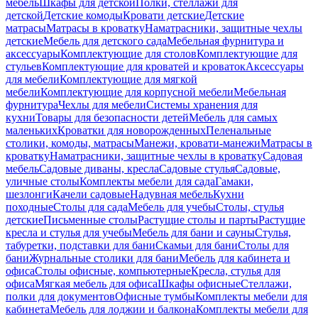
мебель
Шкафы для детской
Полки, стеллажи для
детской
Детские комоды
Кровати детские
Детские
матрасы
Матрасы в кроватку
Наматрасники, защитные чехлы
детские
Мебель для детского сада
Мебельная фурнитура и
аксессуары
Комплектующие для столов
Комплектующие для
стульев
Комплектующие для кроватей и кроваток
Аксессуары
для мебели
Комплектующие для мягкой
мебели
Комплектующие для корпусной мебели
Мебельная
фурнитура
Чехлы для мебели
Системы хранения для
кухни
Товары для безопасности детей
Мебель для самых
маленьких
Кроватки для новорожденных
Пеленальные
столики, комоды, матрасы
Манежи, кровати-манежи
Матрасы в
кроватку
Наматрасники, защитные чехлы в кроватку
Садовая
мебель
Садовые диваны, кресла
Садовые стулья
Садовые,
уличные столы
Комплекты мебели для сада
Гамаки,
шезлонги
Качели садовые
Надувная мебель
Кухни
походные
Столы для сада
Мебель для учебы
Столы, стулья
детские
Письменные столы
Растущие столы и парты
Растущие
кресла и стулья для учебы
Мебель для бани и сауны
Стулья,
табуретки, подставки для бани
Скамьи для бани
Столы для
бани
Журнальные столики для бани
Мебель для кабинета и
офиса
Столы офисные, компьютерные
Кресла, стулья для
офиса
Мягкая мебель для офиса
Шкафы офисные
Стеллажи,
полки для документов
Офисные тумбы
Комплекты мебели для
кабинета
Мебель для лоджии и балкона
Комплекты мебели для