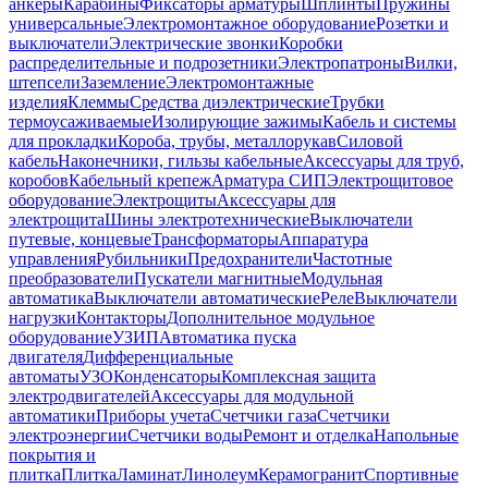
анкеры
Карабины
Фиксаторы арматуры
Шплинты
Пружины
универсальные
Электромонтажное оборудование
Розетки и
выключатели
Электрические звонки
Коробки
распределительные и подрозетники
Электропатроны
Вилки,
штепсели
Заземление
Электромонтажные
изделия
Клеммы
Средства диэлектрические
Трубки
термоусаживаемые
Изолирующие зажимы
Кабель и системы
для прокладки
Короба, трубы, металлорукав
Силовой
кабель
Наконечники, гильзы кабельные
Аксессуары для труб,
коробов
Кабельный крепеж
Арматура СИП
Электрощитовое
оборудование
Электрощиты
Аксессуары для
электрощита
Шины электротехнические
Выключатели
путевые, концевые
Трансформаторы
Аппаратура
управления
Рубильники
Предохранители
Частотные
преобразователи
Пускатели магнитные
Модульная
автоматика
Выключатели автоматические
Реле
Выключатели
нагрузки
Контакторы
Дополнительное модульное
оборудование
УЗИП
Автоматика пуска
двигателя
Дифференциальные
автоматы
УЗО
Конденсаторы
Комплексная защита
электродвигателей
Аксессуары для модульной
автоматики
Приборы учета
Счетчики газа
Счетчики
электроэнергии
Счетчики воды
Ремонт и отделка
Напольные
покрытия и
плитка
Плитка
Ламинат
Линолеум
Керамогранит
Спортивные