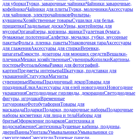
для уборки
Турки, заварочные чайники
Чайники заварочные,
кофейники
Чайники для плиты
Турки, молочники
Аксессуары
для чайников, электрочайников
Фильтры-
кувшины
Хозяйственные товары
Сушилки для белья,
прищепки
Гладильные доски
Урны, контейнеры для
мусора
Органайзеры, корзины, ящики
Туалетная бумага,
бумажные полотенца
Салфетки, мочалки, губки, мусорные
пакеты
Фольга, пленка, пакеты
Упаковочная тара
Аксессуары
для глажения
Аксессуары для стирки
Веревки,
шпагаты
Емкости, дозаторы для моющих средств
Вешалки-
плечики
Мешки хозяйственные
Сувениры
Копилки
Картины,
постеры
Фотоальбомы
Рамки для фотографий,
картин
Предметы интерьера
Шкатулки, подставки для
украшений
Статуэтки
Магниты
сувенирные
Иконы
Праздничный декор
Товары для
праздника
Елки
Аксессуары для елей новогодних
Новогодние
украшения
Светодиодные гирлянды, декорации
Светодиодные
фигуры, игрушки
Временные
татуировки
Фотобутафория
Товары для
маскарада
Подарки
Подарки, подарочные наборы
Подарочные
наборы косметики для лица и тела
Наборы для
бритья
Оформление подарков
Сантехника и
водоснабжение
Сантехника
Душевые кабины, поддоны,
двери
Ванны
Унитазы
Умывальники
Умывальники со
смесителями
Смесители
Душевые панели,