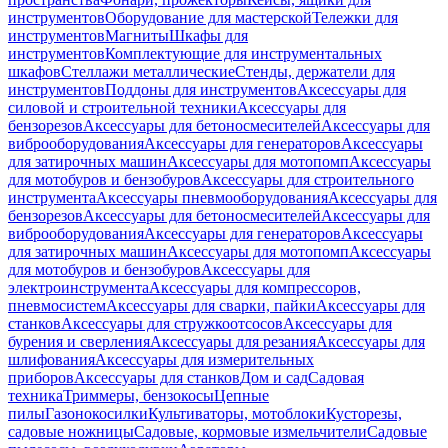
инструментов
Оборудование для мастерской
Тележки для
инструментов
Магниты
Шкафы для
инструментов
Комплектующие для инструментальных
шкафов
Стеллажи металлические
Стенды, держатели для
инструментов
Поддоны для инструментов
Аксессуары для
силовой и строительной техники
Аксессуары для
бензорезов
Аксессуары для бетоносмесителей
Аксессуары для
виброоборудования
Аксессуары для генераторов
Аксессуары
для затирочных машин
Аксессуары для мотопомп
Аксессуары
для мотобуров и бензобуров
Аксессуары для строительного
инструмента
Аксессуары пневмооборудования
Аксессуары для
бензорезов
Аксессуары для бетоносмесителей
Аксессуары для
виброоборудования
Аксессуары для генераторов
Аксессуары
для затирочных машин
Аксессуары для мотопомп
Аксессуары
для мотобуров и бензобуров
Аксессуары для
электроинструмента
Аксессуары для компрессоров,
пневмосистем
Аксессуары для сварки, пайки
Аксессуары для
станков
Аксессуары для стружкоотсосов
Аксессуары для
бурения и сверления
Аксессуары для резания
Аксессуары для
шлифования
Аксессуары для измерительных
приборов
Аксессуары для станков
Дом и сад
Садовая
техника
Триммеры, бензокосы
Цепные
пилы
Газонокосилки
Культиваторы, мотоблоки
Кусторезы,
садовые ножницы
Садовые, кормовые измельчители
Садовые