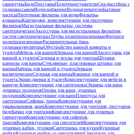
гарнитуры
Биде
Писсуары
Полотенцесушители
Спа-бассейны с
гидромассажем
Водоснабжение
Водонагреватели
Бытовые
насосы
Проточные фильтры для воды
Фильтры-
кувшины
Картриджи, комплектующие для проточных
фильтров
Магистральные фильтры, системы
сантехнические
Аксессуары для магистральных фильтров,
систем сантехнических
Трубы полипропиленовые
Фитинги
полипропиленовые
Расширительные баки,
гидроаккумуляторы
Обустройство ванной комнаты и
туалета
Мебель для ванной
Зеркала для ванной
Аксессуары для
ванной и туалета
Сиденья и чехлы для унитаза
Шторки,
карнизы для ванны
Стеклянные, пластиковые шторки для
ванны
Наборы для ванной и туалета
Зеркала
косметические
Сиденья для ванны
Коврики для ванной и
туалета
Экран-дверки в туалет
Комплектующие для мебели в
ванную
Комплектующие для сантехники
Экраны для ванн,
душевых поддонов
Опоры для ванн, душевых
поддонов
Комплектующие для ванн
Плинтусы для
сантехники
Сифоны, трапы
Комплектующие для
умывальников, моек
Комплектующие для унитазов, писсуаров,
биде
Бачки для унитазов
Комплектующие для душевых
гарнитуров
Комплектующие для сифонов,
трапов
Комплектующие для смесителей
Комплектующие для
душевых кабин, уголков
Сантехника для кухни
Кухонные
мойки
Кухонные мойки со смесителями
Смесители для