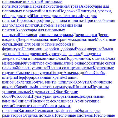
напольные покрытия
Виниловые
полы
Ковролин
Паркет
Искусственная трава
Аксессуары для
напольных покрытий и плитки
Подложка
Плинтусы, уголки,
обводы для труб
Плинтусы для сантехники
Фуги для
плитки
Порожки, профили для пола и плитки
Приспособления
для укладки плитки
Системы выравнивания
плитки
Аксессуары для напольных
покрытий
Реставрационные материалы
Двери и арки
Двери
входные
Двери межкомнатные
Арки межкомнатные
Москитные
сетки
Двери для бани и сауны
Коробки и
фурнитура
Наличники, коробки, доборы
Ручки дверные
Замки
дверные
Петли дверные
Фурнитура дверная
Доводчики
дверные
Окна и подоконники
Окна
Подоконники, отливы
Окна
мансардные
Фурнитура оконная
Мягкие окна
Москитные сетки
на окна
Жалюзи уличные
Пленки солнцезащитные
Крепежные
изделия
Саморезы, шурупы
Гвозди
Анкеры, дюбели
Скобы,
штифты
Перфорированный крепеж
Гайки,
шайбы
Заклепки
Болты, винты, шпильки
Хомуты
Химические
анкеры
Карабины
Фиксаторы арматуры
Шплинты
Пружины
универсальные
Отделка стен
Обои
Жидкие
обои
Фотообои
Штукатурки декоративные
Декоративный
камень
Скинали
Пленки самоклеящиеся
Армирующие
сетки
Стеновые панели
Уголки, маяки,
профили
Вагонка
Стеклохолсты, флизелин
Экраны для
радиаторов
Отделка потолка
Потолочные системы
Потолочные