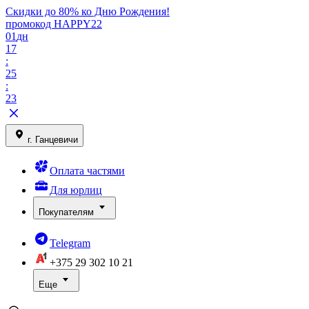
Скидки до 80% ко Дню Рождения!
промокод HAPPY22
01
дн
17
:
25
:
23
г. Ганцевичи
Оплата частями
Для юрлиц
Покупателям
Telegram
+375 29
302 10 21
Еще