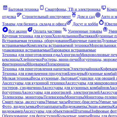
Бытовая техника
Смартфоны, ТВ и электроника
Комп
отделка
Строительный инструмент
Дом и сад
Авто и 
Товары для бизнеса, склада и офиса
Досуг и хобби
Ювели
Все акции
Оплата частями
Уцененные товары
Умны
Крупная техника для кухни
Холодильники
Вытяжки
Кухонные 
Встраиваемая техника, оборудование
Варочные панели
Духовые
встраиваемые
Комплекты встраиваемой техники
Морозильники 
упаковщики встраиваемые
Пароварки встраиваемые
Техника для приготовления еды
Аэрогрили
Микроволновые пе
кексницы
Хлебопечки
Ростеры, мини-печи
Йогуртницы, морож
фритюрницы
Яйцеварки
Попкорницы
Техника для приготовления напитков
Электрочайники
Кофевар
Техника для измельчения продуктов
Блендеры
Кухонные комбай
Мелкая техника
Весы кухонные, бытовые
Сушилки для овощей 
Аксессуары для кухонной техники
Аксессуары для микроволно
тостеров, сэндвичниц
Аксессуары для кухонных комбайнов
Акс
йогуртниц
Аксессуары для аэрогрилей, электрогрилей
Аксессуа
Телевизоры, мониторы
Телевизоры
Мониторы
Мониторы-телеви
Смарт-часы, аксессуары
Умные часы
Фитнес-браслеты
Умные ча
Фото, видеосъемка
Фотоаппараты
Видеокамеры
Экшн-камеры
Ка
видеокамер
Аксессуары для объективов
Штативы
Цифровые фот
Оборудование для фотостудии
Кольцевые лампы
Фоны для фото