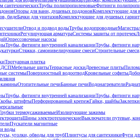
ем сантехнических
Трубы полипропиленовые
Фитинги полипроп
ддонов
Опоры для ванн, душевых поддонов
Комплектующие для 
ов, биде
Бачки для унитазов
Комплектующие для душевых гарнит
есушители
Отвод и подвод воды
Трубы водопроводные
Магистрал
антехники
Регулирующая арматура
Системы защиты от протечек
Л
ций
Опрессовочные насосы
ны
Трубы, фитинги внутренней канализации
Трубы, фитинги на
катурки
Стяжки, самонивелирующие смеси
Строительные смеси,
ки
Тротуарная плитка
ЛДСП
Мебельные щиты
Террасные доски
Древесные плиты
Пилом
ные системы
Поверхностный водоотвод
Кровельные софиты
Добо
тиляция
-камины
Отопительные печи
Банные печи
Водонагреватели
Радиат
ны
Трубы, фитинги внутренней канализации
Трубы, фитинги на
Скобы, штифты
Перфорированный крепеж
Гайки, шайбы
Заклепки
ерсальные
Трубки термоусаживаемые
Изолирующие зажимы
лектрощита
Шины электротехнические
Выключатели путевые, ко
атели
Пускатели магнитные
ки воды
усы, уголки, обводы для труб
Плинтусы для сантехники
Фуги дл