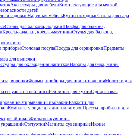
ваток
Аксессуары для мебели
Комплектующие для мягкой
безопасности детей
чели садовые
Надувная мебель
Кухни походные
Столы для сада
вые
Столы для балкона, лоджии
Шкафы для балкона,
ии
Кресла-качалки, кресла-маятники
Стулья для балкона,
роемкости
е приборы
Столовая посуда
Посуда для сервировки
Предметы
укава для выпечки
ссуары для охлаждения напитков
Наборы для бара, мини-
сита, воронки
Формы, приборы для приготовления
Молотки для
аксессуары на рейлинги
Рейлинги для кухни
Одноразовая
вирования
Открывалки
Пивоварни
Емкости для
тков
Комплектующие для дистилляторов
Прессы, дробилки для
лектрочайников
Фильтры-кувшины
я украшений
Статуэтки
Магниты сувенирные
Иконы
ля проточных фильтров
Магистральные фильтры, системы