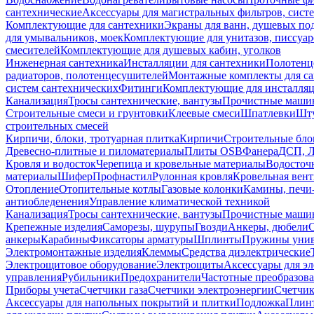
сантехнические
Аксессуары для магистральных фильтров, сист
Комплектующие для сантехники
Экраны для ванн, душевых по
для умывальников, моек
Комплектующие для унитазов, писсуар
смесителей
Комплектующие для душевых кабин, уголков
Инженерная сантехника
Инсталляции для сантехники
Полотенц
радиаторов, полотенцесушителей
Монтажные комплекты для с
систем сантехнических
Фитинги
Комплектующие для инсталля
Канализация
Тросы сантехнические, вантузы
Прочистные маши
Строительные смеси и грунтовки
Клеевые смеси
Шпатлевки
Шту
строительных смесей
Кирпичи, блоки, тротуарная плитка
Кирпичи
Строительные бло
Древесно-плитные и пиломатериалы
Плиты OSB
Фанера
ДСП, 
Кровля и водосток
Черепица и кровельные материалы
Водосточ
материалы
Шифер
Профнастил
Рулонная кровля
Кровельная вен
Отопление
Отопительные котлы
Газовые колонки
Камины, печи
антиобледенения
Управление климатической техникой
Канализация
Тросы сантехнические, вантузы
Прочистные маши
Крепежные изделия
Саморезы, шурупы
Гвозди
Анкеры, дюбели
анкеры
Карабины
Фиксаторы арматуры
Шплинты
Пружины унив
Электромонтажные изделия
Клеммы
Средства диэлектрические
Электрощитовое оборудование
Электрощиты
Аксессуары для э
управления
Рубильники
Предохранители
Частотные преобразов
Приборы учета
Счетчики газа
Счетчики электроэнергии
Счетчи
Аксессуары для напольных покрытий и плитки
Подложка
Плинт