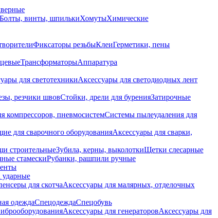
дверные
Болты, винты, шпильки
Хомуты
Химические
творители
Фиксаторы резьбы
Клеи
Герметики, пены
нцевые
Трансформаторы
Аппаратура
уары для светотехники
Аксессуары для светодиодных лент
езы, резчики швов
Стойки, дрели для бурения
Затирочные
ля компрессоров, пневмосистем
Системы пылеудаления для
ие для сварочного оборудования
Аксессуары для сварки,
щи строительные
Зубила, керны, выколотки
Щетки слесарные
чные стамески
Рубанки, рашпили ручные
енты
 ударные
енсеры для скотча
Аксессуары для малярных, отделочных
ная одежда
Спецодежда
Спецобувь
виброоборудования
Аксессуары для генераторов
Аксессуары для