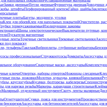
 для напольных покрытий
Реставрационные материалы
ые
Замки дверные
Петли дверные
Фурнитура дверная
Доводчики 
Скобы, штифты
Перфорированный крепеж
Гайки, шайбы
Заклепки
ерсальные
лочные плиты
Багеты, молдинги, уголки
на
Клеи для обоев
Клеи для напольных покрытий
Очистители, рас
Трубки термоусаживаемые
Изолирующие зажимы
лектрощита
Шины электротехнические
Выключатели путевые, ко
атели
Пускатели магнитные
одные ленты
Точечные светильники
Трековые светильники
Аксесс
и под покраску
ли, тельферы
Такелаж
Виброплиты, глубинные вибраторы
Бензор
сосы профессиональные
Стружкоотсосы
Домкраты
Аксессуары д
аяльное оборудование
Сварочные маски, аксессуары
Комплектующ
ечные ключи
Отвертки, наборы отверток
Ножницы слесарные
Кле
учные пилы, ножовки
Молотки, кувалды, киянки
Напильники
Ру
убцы, круглогубцы
Кусачки, болторезы, кабелерезы
Специнструм
ы для нарезки резьбы
Маркеры, карандаши строительные
Клейма
и
Малярный, отделочный инструмент
Скотч, ленты малярные
Дисп
иты
Огнетушители
Сумки, пояса для инструментов
Производствен
я бензорезов
Аксессуары для бетоносмесителей
Аксессуары для 