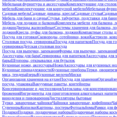
Мебельная фурнитура и аксессуары
Комплектующие для столов
мебели
Комплектующие для корпусной мебели
Мебельная фурн
Садовая мебель
Садовые диваны, кресла
Садовые стулья
Садовые
Мебель для бани и сауны
Стулья, табуретки, подставки для бани
Мебель для лоджии и балкона
Комплекты мебели для балкона, 
лоджии
Дверцы жалюзийные
Системы хранения для балкона, л
лоджии
Кресла, пуфы для балкона, лоджии
Компактные столы дл
Посуда для готовки
Сковороды, сотейники, воки
Кастрюли, ков
Столовая посуда, сервировка
Посуда для напитков
Посуда для г
сервировки
Детская столовая посуда
Посуда для выпечки, запекания
Формы для выпечки, запекания
Аксессуары для бара
Сервировка для напитков
Аксессуары для 
бары
Штопоры, открывалки для бутылок
Кухонные ножи, аксессуары
Ножи
Аксессуары для кухонных н
Кухонные принадлежности
Кухонные приборы
Терки, овощерез
мяса, тендерайзеры
Кухонные мелочи
Миски
Организация хранения на кухне
Посуда для хранения
Органайзе
посуда, упаковка
Вакуумные пакеты, контейнеры
Консервирование и дистилляция
Автоклавы для консервирован
брожения
Ингредиенты для приготовления алкогольных напит
виноделия и пивоварения
Дистилляторы бытовые
Турки, заварочные чайники
Чайники заварочные, кофейники
Ча
Сувениры
Копилки
Картины, постеры
Фотоальбомы
Рамки для ф
Подарки
Подарки, подарочные наборы
Подарочные наборы косм
Водоснабжение
Водонагреватели
Бытовые насосы
Проточные фи