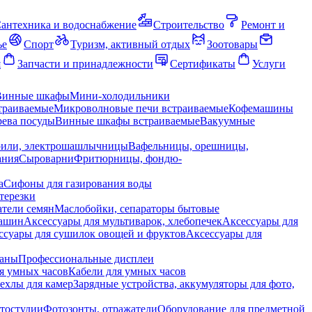
антехника и водоснабжение
Строительство
Ремонт и
ье
Спорт
Туризм, активный отдых
Зоотовары
я
Запчасти и принадлежности
Сертификаты
Услуги
Винные шкафы
Мини-холодильники
траиваемые
Микроволновые печи встраиваемые
Кофемашины
ева посуды
Винные шкафы встраиваемые
Вакуумные
рили, электрошашлычницы
Вафельницы, орешницы,
ания
Сыроварни
Фритюрницы, фондю-
а
Сифоны для газирования воды
терезки
тели семян
Маслобойки, сепараторы бытовые
машин
Аксессуары для мультиварок, хлебопечек
Аксессуары для
ссуары для сушилок овощей и фруктов
Аксессуары для
раны
Профессиональные дисплеи
я умных часов
Кабели для умных часов
ехлы для камер
Зарядные устройства, аккумуляторы для фото,
тостудии
Фотозонты, отражатели
Оборудование для предметной