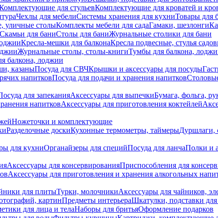
Комплектующие для стульев
Комплектующие для кроватей и кро
итура
Чехлы для мебели
Системы хранения для кухни
Товары для 
, уличные столы
Комплекты мебели для сада
Гамаки, шезлонги
Ка
Скамьи для бани
Столы для бани
Журнальные столики для бани
лоджии
Кресла-мешки для балкона
Кресла подвесные, стулья садо
оджии
Журнальные столы, столы-книги
Тумбы для балкона, лодж
я балкона, лоджии
ши, казаны
Посуда для СВЧ
Крышки и аксессуары для посуды
Гаст
орячих напитков
Посуда для подачи и хранения напитков
Столовы
Посуда для запекания
Аксессуары для выпечки
Бумага, фольга, р
хранения напитков
Аксессуары для приготовления коктейлей
Аксе
ожей
Ножеточки и комплектующие
ки
Разделочные доски
Кухонные термометры, таймеры
Дуршлаги, 
ры для кухни
Органайзеры для специй
Посуда для ланча
Полки и 
ия
Аксессуары для консервирования
Приспособления для консер
ков
Аксессуары для приготовления и хранения алкогольных напи
йники для плиты
Турки, молочники
Аксессуары для чайников, э
отографий, картин
Предметы интерьера
Шкатулки, подставки дл
етики для лица и тела
Наборы для бритья
Оформление подарков
льтры для воды
Фильтры-кувшины
Картриджи, комплектующие д