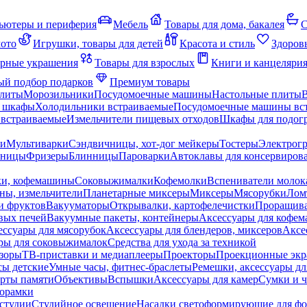
ьютеры и периферия
Мебель
Товары для дома, бакалея
С
мото
Игрушки, товары для детей
Красота и стиль
Здоров
рные украшения
Товары для взрослых
Книги и канцеляри
й подбор подарков
Премиум товары
плиты
Морозильники
Посудомоечные машины
Настольные плиты
 шкафы
Холодильники встраиваемые
Посудомоечные машины вс
встраиваемые
Измельчители пищевых отходов
Шкафы для подогр
чи
Мультиварки
Сэндвичницы, хот-дог мейкеры
Тостеры
Электрог
еницы
Фризеры
Блинницы
Пароварки
Автоклавы для консервиров
ки, кофемашины
Соковыжималки
Кофемолки
Вспениватели молок
ны, измельчители
Планетарные миксеры
Миксеры
Мясорубки
Лом
и фруктов
Вакууматоры
Открывалки, картофелечистки
Проращива
вых печей
Вакуумные пакеты, контейнеры
Аксессуары для кофе
ессуары для мясорубок
Аксессуары для блендеров, миксеров
Аксе
ры для соковыжималок
Средства для ухода за техникой
зоры
ТВ-приставки и медиаплееры
Проекторы
Проекционные эк
сы детские
Умные часы, фитнес-браслеты
Ремешки, аксессуары дл
рты памяти
Объективы
Вспышки
Аксессуары для камер
Сумки и ч
орамки
студии
Студийное освещение
Насадки светоформирующие для фо