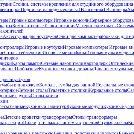
студии
Стойки, системы крепления для студийного оборудования
елевизоров
Подписки на видеосервисы
ТВ-антенны
ТВ-тюнеры
Ак
теры
Игровые компьютеры
Игровые консоли
Серверное оборудов
карты
Компьютерные блоки питания
Материнские платы
Системы
накопителей
ов
Аксессуары для ноутбуков
Очки для компьютера
Рюкзаки для но
контроллеры
Игровые ноутбуки
Игровые компьютеры
Игровые ви
ие
Столы геймерские
Игровые микрофоны
Игровая мультимедиа 
ониторов
диски
Карты памяти
Сетевые накопители
Картридеры
Оптические
иваны П-образные
Кухонные уголки, диваны
Диваны модульные
 для ноутбуков
тумбы в прихожую
Комоды, тумбы для ванной
Пеленальные стол
ьютерные
Детские столы
Туалетные столики
Журнальные столы
Са
денные группы
Столы-книги
ухни
уреты барные
Кухонный гарнитур
Кухонные модули
Кухонные угол
ры
Детские кроватки-трансформеры
Столы-трансформеры
ки, секции
Полки, стеллажи, системы хранения
Стулья, кресла
Ко
емы хранения в прихожую
Вешалки, подставки для зонтов
Банкет