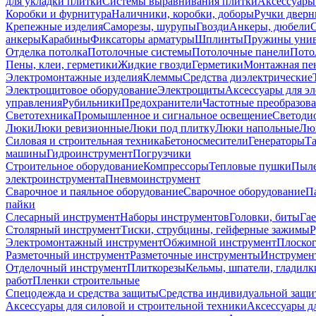
для укладки плитки
Системы выравнивания плитки
Аксессуары
Коробки и фурнитура
Наличники, коробки, доборы
Ручки дверн
Крепежные изделия
Саморезы, шурупы
Гвозди
Анкеры, дюбели
анкеры
Карабины
Фиксаторы арматуры
Шплинты
Пружины унив
Отделка потолка
Потолочные системы
Потолочные панели
Пото
Пены, клеи, герметики
Жидкие гвозди
Герметики
Монтажная пе
Электромонтажные изделия
Клеммы
Средства диэлектрические
Электрощитовое оборудование
Электрощиты
Аксессуары для э
управления
Рубильники
Предохранители
Частотные преобразов
Светотехника
Промышленное и сигнальное освещение
Светоди
Люки
Люки ревизионные
Люки под плитку
Люки напольные
Люк
Силовая и строительная техника
Бетоносмесители
Генераторы
Та
машины
Гидроинструмент
Погрузчики
Строительное оборудование
Компрессоры
Тепловые пушки
Пыле
электроинструмента
Пневмоинструмент
Сварочное и паяльное оборудование
Сварочное оборудование
П
пайки
Слесарный инструмент
Наборы инструментов
Головки, биты
Га
Столярный инструмент
Тиски, струбцины, гейферные зажимы
Р
Электромонтажный инструмент
Обжимной инструмент
Плоског
Разметочный инструмент
Разметочные инструменты
Инструмент
Отделочный инструмент
Плиткорезы
Кельмы, шпатели, гладилк
работ
Пленки строительные
Спецодежда и средства защиты
Средства индивидуальной защ
Аксессуары для силовой и строительной техники
Аксессуары дл