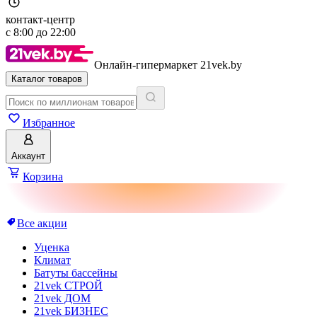
контакт-центр
с
8:00
до
22:00
Онлайн-гипермаркет 21vek.by
Каталог товаров
Избранное
Аккаунт
Корзина
Все акции
Уценка
Климат
Батуты бассейны
21vek СТРОЙ
21vek ДОМ
21vek БИЗНЕС