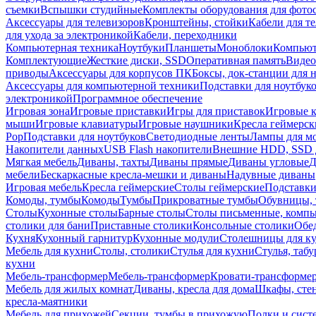
съемки
Вспышки студийные
Комплекты оборудования для фото
Аксессуары для телевизоров
Кронштейны, стойки
Кабели для т
для ухода за электроникой
Кабели, переходники
Компьютерная техника
Ноутбуки
Планшеты
Моноблоки
Компью
Комплектующие
Жесткие диски, SSD
Оперативная память
Видео
приводы
Аксессуары для корпусов ПК
Боксы, док-станции для 
Аксессуары для компьютерной техники
Подставки для ноутбук
электроникой
Программное обеспечение
Игровая зона
Игровые приставки
Игры для приставок
Игровые 
мыши
Игровые клавиатуры
Игровые наушники
Кресла геймерск
Pop
Подставки для ноутбуков
Светодиодные ленты
Лампы для м
Накопители данных
USB Flash накопители
Внешние HDD, SSD 
Мягкая мебель
Диваны, тахты
Диваны прямые
Диваны угловые
Д
мебели
Бескаркасные кресла-мешки и диваны
Надувные диваны
Игровая мебель
Кресла геймерские
Столы геймерские
Подставки
Комоды, тумбы
Комоды
Тумбы
Прикроватные тумбы
Обувницы, 
Столы
Кухонные столы
Барные столы
Столы письменные, комп
столики для бани
Приставные столики
Консольные столики
Обе
Кухня
Кухонный гарнитур
Кухонные модули
Столешницы для к
Мебель для кухни
Столы, столики
Стулья для кухни
Стулья, таб
кухни
Мебель-трансформер
Мебель-трансформер
Кровати-трансформе
Мебель для жилых комнат
Диваны, кресла для дома
Шкафы, стен
кресла-маятники
Мебель для прихожей
Секции, тумбы в прихожую
Полки и сист