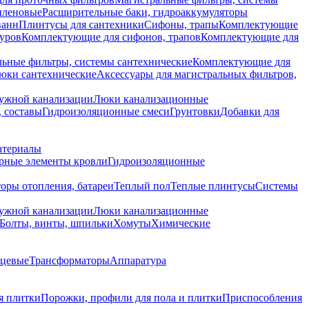
иленовые
Расширительные баки, гидроаккумуляторы
ванн
Плинтусы для сантехники
Сифоны, трапы
Комплектующие
уров
Комплектующие для сифонов, трапов
Комплектующие для
ьные фильтры, системы сантехнические
Комплектующие для
юки сантехнические
Аксессуары для магистральных фильтров,
ружной канализации
Люки канализационные
 составы
Гидроизоляционные смеси
Грунтовки
Добавки для
атериалы
рные элементы кровли
Гидроизоляционные
оры отопления, батареи
Теплый пол
Теплые плинтусы
Системы
ружной канализации
Люки канализационные
Болты, винты, шпильки
Хомуты
Химические
нцевые
Трансформаторы
Аппаратура
я плитки
Порожки, профили для пола и плитки
Приспособления