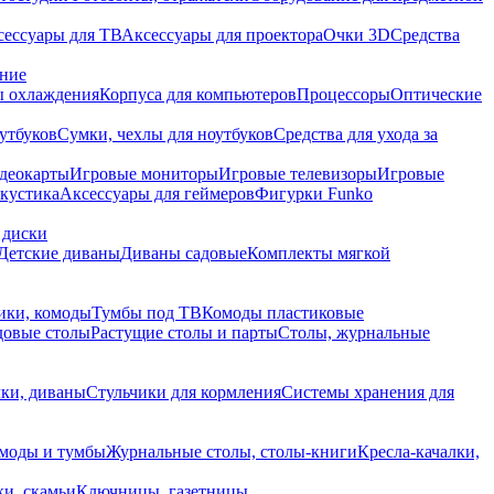
сессуары для ТВ
Аксессуары для проектора
Очки 3D
Средства
ание
 охлаждения
Корпуса для компьютеров
Процессоры
Оптические
утбуков
Сумки, чехлы для ноутбуков
Средства для ухода за
деокарты
Игровые мониторы
Игровые телевизоры
Игровые
акустика
Аксессуары для геймеров
Фигурки Funko
 диски
Детские диваны
Диваны садовые
Комплекты мягкой
ики, комоды
Тумбы под ТВ
Комоды пластиковые
довые столы
Растущие столы и парты
Столы, журнальные
ки, диваны
Стульчики для кормления
Системы хранения для
моды и тумбы
Журнальные столы, столы-книги
Кресла-качалки,
ки, скамьи
Ключницы, газетницы