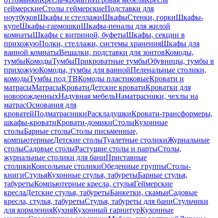
геймерские
Столы геймерские
Подставки для
ноутбуков
Шкафы и стеллажи
Шкафы
Стенки, горки
Шкафы-
купе
Шкафы-гармошки
Шкафы-пеналы для жилой
комнаты
Шкафы с витриной, буфеты
Шкафы, секции в
прихожую
Полки, стеллажи, системы хранения
Шкафы для
ванной комнаты
Вешалки, подставки для зонтов
Комоды,
тумбы
Комоды
Тумбы
Прикроватные тумбы
Обувницы, тумбы в
прихожую
Комоды, тумбы для ванной
Пеленальные столики,
комоды
Тумбы под ТВ
Комоды пластиковые
Кровати и
матрасы
Матрасы
Кровати
Детские кровати
Кроватки для
новорожденных
Надувная мебель
Наматрасники, чехлы на
матрас
Основания для
кроватей
Подматрасники
Раскладушки
Кровати-трансформеры,
шкафы-кровати
Кровати-домики
Столы
Кухонные
столы
Барные столы
Столы письменные,
компьютерные
Детские столы
Туалетные столики
Журнальные
столы
Садовые столы
Растущие столы и парты
Столы,
журнальные столики для бани
Приставные
столики
Консольные столики
Обеденные группы
Столы-
книги
Стулья
Кухонные стулья, табуреты
Барные стулья,
табуреты
Компьютерные кресла, стулья
Геймерские
кресла
Детские стулья, табуреты
Банкетки, скамьи
Садовые
кресла, стулья, табуреты
Стулья, табуреты для бани
Стульчики
для кормления
Кухня
Кухонный гарнитур
Кухонные