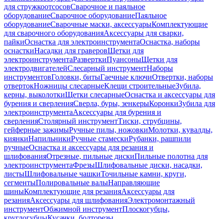
для стружкоотсосов
Сварочное и паяльное
оборудование
Сварочное оборудование
Паяльное
оборудование
Сварочные маски, аксессуары
Комплектующие
для сварочного оборудования
Аксессуары для сварки,
пайки
Оснастка для электроинструмента
Оснастка, наборы
оснастки
Насадки для граверов
Щетки для
электроинструмента
Развертки
Пуансоны
Щетки для
электродвигателей
Слесарный инструмент
Наборы
инструментов
Головки, биты
Гаечные ключи
Отвертки, наборы
отверток
Ножницы слесарные
Клещи строительные
Зубила,
керны, выколотки
Щетки слесарные
Оснастка и аксессуары для
бурения и сверления
Сверла, буры, зенкеры
Коронки
Зубила для
электроинструмента
Аксессуары для бурения и
сверления
Столярный инструмент
Тиски, струбцины,
гейферные зажимы
Ручные пилы, ножовки
Молотки, кувалды,
киянки
Напильники
Ручные стамески
Рубанки, рашпили
ручные
Оснастка и аксессуары для резания и
шлифования
Отрезные, пильные диски
Пильные полотна для
электроинструмента
Фрезы
Шлифовальные диски, насадки,
листы
Шлифовальные чашки
Точильные камни, круги,
сегменты
Полировальные валы
Направляющие
шины
Комплектующие для резания
Аксессуары для
резания
Аксессуары для шлифования
Электромонтажный
инструмент
Обжимной инструмент
Плоскогубцы,
круглогубцы
Кусачки, болторезы,