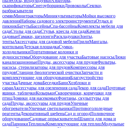
пылесосы, воздуходувки
Аэраторы,
скарификаторы
Снегоуборщики
Дровоколы
Сеялки,
разбрасыватели
семян
Минитракторы
Миникультиваторы
Мойки высокого
давления
Наборы садового электроинструмента
Отдых и
пикник
Батуты
Бассейны
Спа-бассейны
Комплекты мебели для
сада
Столы для сада
Стулья, кресла для сада
Качели
садовые
Гамаки, шезлонги
Раскладушки
Зонты,
тенты
Аксессуары для садовой мебели
Грили
Мангалы,
коптильни
Детская площадка
Сумки-
холодильники
Портативные колонки и
аудиосистемы
Оборудование для участка
Бытовые насосы
Люки
канализационные
Пруды, аксессуары для прудов
Фильтры,
насосы, стерилизаторы для прудов
Компрессоры для
прудов
Станции биологической очистки
Запчасти и
комплектующие для оборудования
Благоустройство
участка
Дачные дома
Беседки
Бани
Хозблоки и
сараи
Аксессуары для озеленения сада
Декор для сада
Почтовые
ящики, таблички
Козырьки
Скворечники, кормушки для
птиц
Домики для насекомых
Фонтаны, скульптуры для
сада
Пруды, аксессуары для прудов
Уличные
обогреватели
Уличные светильники
Противогололедные
реагенты
Декоративный щебень
Сад и огород
Поливочное
оборудование
Садовые опрыскиватели
Шланги для дома и
сада
Парники
Теплицы
Комплектующие для теплиц
Модульные