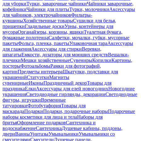
для уборки
Турки, заварочные чайники
Чайники заварочные,
кофейники
Чайники для плиты
Турки, молочники
Аксессуары
для чайников, электрочайников
Фильтры-
кувшины
Хозяйственные товары
Сушилки для белья,
прищепки
Гладильные доски
Урны, контейнеры для
мусора
Органайзеры, корзины, ящики
Туалетная бумага,
бумажные полотенца
Салфетки, мочалки, губки, мусорные
пакеты
Фольга, пленка, пакеты
Упаковочная тара
Аксессуары
для глажения
Аксессуары для стирки
Веревки,
шпагаты
Емкости, дозаторы для моющих средств
Вешалки-
плечики
Мешки хозяйственные
Сувениры
Копилки
Картины,
постеры
Фотоальбомы
Рамки для фотографий,
картин
Предметы интерьера
Шкатулки, подставки для
украшений
Статуэтки
Магниты
сувенирные
Иконы
Праздничный декор
Товары для
праздника
Елки
Аксессуары для елей новогодних
Новогодние
украшения
Светодиодные гирлянды, декорации
Светодиодные
фигуры, игрушки
Временные
татуировки
Фотобутафория
Товары для
маскарада
Подарки
Подарки, подарочные наборы
Подарочные
наборы косметики для лица и тела
Наборы для
бритья
Оформление подарков
Сантехника и
водоснабжение
Сантехника
Душевые кабины, поддоны,
двери
Ванны
Унитазы
Умывальники
Умывальники со
смесителями
Смесители
Душевые панели,