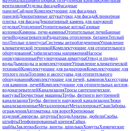
материалы
Шифер
Профнастил
Рулонная кровля
Кровельная
вентиляция
Отделка фасада
Фасадные
панели
Сайдинг
Комплектующие для фасадных
панелей
Декоративные штукатурки для фасада
Клинкерная
плитка для фасада
Декоративный камень для наружной
отделки
Отопление
Отопительные котлы
Газовые
колонки
Камины, печи-камины
Отопительные печи
Банные
печи
Водонагреватели
Радиаторы отопления, батареи
Теплый
пол
Теплые плинтусы
Системы антиобледенения
Управление
климатической техникой
Комплектующие для отопительного
оборудования
Стабилизаторы напряжения
Насосы
циркуляционные
Регулирующая арматура
Отвод и подвод
воды
Дымоходы и комплектующие
Управление климатической
техникой
Комплектующие для радиаторов
Комплектующие для
теплого пола
Топливо и аксессуары для отопительного
оборудования
Комплектующие для печей, каминов
Аксессуары
для каминов, печей
Комплектующие для отопительных котлов,
водонагревателей
Канализация
Тросы сантехнические,
вантузы
Прочистные машины
Трубы, фитинги внутренней
канализации
Трубы, фитинги наружной канализации
Люки
канализационные
Металлопрокат
Металлопрокат
Сваи
Заборы,
ограждения
Автоматика для ворот
Крепежные
изделия
Саморезы, шурупы
Гвозди
Анкеры, дюбели
Скобы,
штифты
Перфорированный крепеж
Гайки,
шайбы
Заклепки
Болты, винты, шпильки
Хомуты
Химические