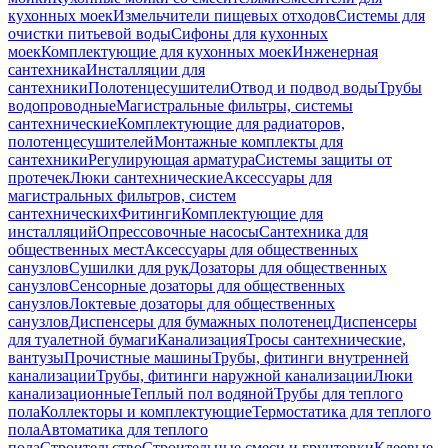
кухонных моек
Измельчители пищевых отходов
Системы для
очистки питьевой воды
Сифоны для кухонных
моек
Комплектующие для кухонных моек
Инженерная
сантехника
Инсталляции для
сантехники
Полотенцесушители
Отвод и подвод воды
Трубы
водопроводные
Магистральные фильтры, системы
сантехнические
Комплектующие для радиаторов,
полотенцесушителей
Монтажные комплекты для
сантехники
Регулирующая арматура
Системы защиты от
протечек
Люки сантехнические
Аксессуары для
магистральных фильтров, систем
сантехнических
Фитинги
Комплектующие для
инсталляций
Опрессовочные насосы
Сантехника для
общественных мест
Аксессуары для общественных
санузлов
Сушилки для рук
Дозаторы для общественных
санузлов
Сенсорные дозаторы для общественных
санузлов
Локтевые дозаторы для общественных
санузлов
Диспенсеры для бумажных полотенец
Диспенсеры
для туалетной бумаги
Канализация
Тросы сантехнические,
вантузы
Прочистные машины
Трубы, фитинги внутренней
канализации
Трубы, фитинги наружной канализации
Люки
канализационные
Теплый пол водяной
Трубы для теплого
пола
Коллекторы и комплектующие
Термостатика для теплого
пола
Автоматика для теплого
пола
Строительство
Строительные смеси и грунтовки
Клеевые