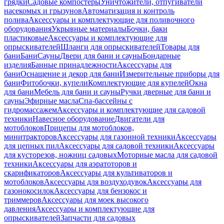
грядки
Садовые компостеры
Уничтожители, отпугиватели
насекомых и грызунов
Автоматизация и контроль
полива
Аксессуары и комплектующие для поливочного
оборудования
Укрывные материалы
Бочки, баки
пластиковые
Аксессуары и комплектующие для
опрыскивателей
Шланги для опрыскивателей
Товары для
бани
Бани
Сауны
Двери для бани и сауны
Бондарные
изделия
Банные принадлежности
Аксессуары для
бани
Оснащение и декор для бани
Измерительные приборы для
бани
Фитобочки, купели
Комплектующие для купелей
Окна
для бани
Мебель для бани и сауны
Ручки дверные для бани и
сауны
Эфирные масла
Спа-бассейны с
гидромассажем
Аксессуары и комплектующие для садовой
техники
Навесное оборудование
Двигатели для
мотоблоков
Прицепы для мотоблоков,
минитракторов
Аксессуары для газонной техники
Аксессуары
для цепных пил
Аксессуары для садовой техники
Аксессуары
для кусторезов, ножниц садовых
Моторные масла для садовой
техники
Аксессуары для аэратоторов и
скарификаторов
Аксессуары для культиваторов и
мотоблоков
Аксессуары для воздуходувок
Аксессуары для
газонокосилок
Аксессуары для бензокос и
триммеров
Аксессуары для моек высокого
давления
Аксессуары и комплектующие для
опрыскивателей
Запчасти для садовых