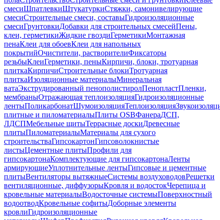
смеси
Шпатлевки
Штукатурки
Стяжки, самонивелирующие
смеси
Строительные смеси, составы
Гидроизоляционные
смеси
Грунтовки
Добавки для строительных смесей
Пены,
клеи, герметики
Жидкие гвозди
Герметики
Монтажная
пена
Клеи для обоев
Клеи для напольных
покрытий
Очистители, растворители
Фиксаторы
резьбы
Клеи
Герметики, пены
Кирпичи, блоки, тротуарная
плитка
Кирпичи
Строительные блоки
Тротуарная
плитка
Изоляционные материалы
Минеральная
вата
Экструдированный пенополистирол
Пенопласт
Пленки,
мембраны
Отражающая теплоизоляция
Гидроизоляционные
ленты
Поликарбонат
Шумоизоляция
Теплоизоляция
Звукоизоляц
плитные и пиломатериалы
Плиты OSB
Фанера
ДСП,
ЛДСП
Мебельные щиты
Террасные доски
Древесные
плиты
Пиломатериалы
Материалы для сухого
строительства
Гипсокартон
Гипсоволокнистые
листы
Цементные плиты
Профили для
гипсокартона
Комплектующие для гипсокартона
Ленты
армирующие
Уплотнительные ленты
Гипсовые и цементные
плиты
Вентиляторы вытяжные
Системы воздуховодов
Решетки
вентиляционные, диффузоры
Кровля и водосток
Черепица и
кровельные материалы
Водосточные системы
Поверхностный
водоотвод
Кровельные софиты
Доборные элементы
кровли
Гидроизоляционные