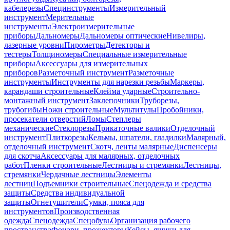
кабелерезы
Специнструменты
Измерительный
инструмент
Мерительные
инструменты
Электроизмерительные
приборы
Дальномеры
Дальномеры оптические
Нивелиры,
лазерные уровни
Пирометры
Детекторы и
тестеры
Толщиномеры
Специальные измерительные
приборы
Аксессуары для измерительных
приборов
Разметочный инструмент
Разметочные
инструменты
Инструменты для нарезки резьбы
Маркеры,
карандаши строительные
Клейма ударные
Строительно-
монтажный инструмент
Заклепочники
Труборезы,
трубогибы
Ножи строительные
Мультитулы
Пробойники,
просекатели отверстий
Ломы
Степлеры
механические
Стеклорезы
Прикаточные валики
Отделочный
инструмент
Плиткорезы
Кельмы, шпатели, гладилки
Малярный,
отделочный инструмент
Скотч, ленты малярные
Диспенсеры
для скотча
Аксессуары для малярных, отделочных
работ
Пленки строительные
Лестницы и стремянки
Лестницы,
стремянки
Чердачные лестницы
Элементы
лестниц
Подъемники строительные
Спецодежда и средства
защиты
Средства индивидуальной
защиты
Огнетушители
Сумки, пояса для
инструментов
Производственная
одежда
Спецодежда
Спецобувь
Организация рабочего
пространства
Фонари, прожекторы
Кейсы, ящики для