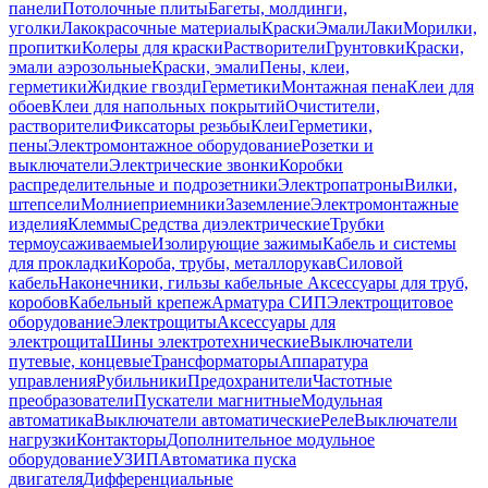
панели
Потолочные плиты
Багеты, молдинги,
уголки
Лакокрасочные материалы
Краски
Эмали
Лаки
Морилки,
пропитки
Колеры для краски
Растворители
Грунтовки
Краски,
эмали аэрозольные
Краски, эмали
Пены, клеи,
герметики
Жидкие гвозди
Герметики
Монтажная пена
Клеи для
обоев
Клеи для напольных покрытий
Очистители,
растворители
Фиксаторы резьбы
Клеи
Герметики,
пены
Электромонтажное оборудование
Розетки и
выключатели
Электрические звонки
Коробки
распределительные и подрозетники
Электропатроны
Вилки,
штепсели
Молниеприемники
Заземление
Электромонтажные
изделия
Клеммы
Средства диэлектрические
Трубки
термоусаживаемые
Изолирующие зажимы
Кабель и системы
для прокладки
Короба, трубы, металлорукав
Силовой
кабель
Наконечники, гильзы кабельные
Аксессуары для труб,
коробов
Кабельный крепеж
Арматура СИП
Электрощитовое
оборудование
Электрощиты
Аксессуары для
электрощита
Шины электротехнические
Выключатели
путевые, концевые
Трансформаторы
Аппаратура
управления
Рубильники
Предохранители
Частотные
преобразователи
Пускатели магнитные
Модульная
автоматика
Выключатели автоматические
Реле
Выключатели
нагрузки
Контакторы
Дополнительное модульное
оборудование
УЗИП
Автоматика пуска
двигателя
Дифференциальные