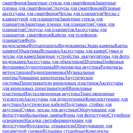
смартфонов
Защитные стекла для смартфонов
Защитные
пленки для смартфонов
Стилусы для смартфонов
Игровые
аксессуары для смартфонов
Чехлы для планшетов
Чехлы с
клавиатурой для планшетов
Защитные стекла для
планшетов
Защитные пленки для планшетов
Сумки для
планшетов
Стилусы для планшетов
Аксессуары для
планшетов, смартфонов
Кабели для телефонов,
планшетов
Фото,
видеосъемка
Фотоаппараты
Видеокамеры
Экшн-камеры
Карты
памяти
Объективы
Вспышки
Аксессуары для камер
Сумки и
чехлы для камер
Зарядные устройства, аккумуляторы для фото,
видеокамер
Аксессуары для объективов
Штативы
Цифровые
фоторамки
Аудиотехника
Мультимедиа акустика
Радиочасы,
метеостанции
Радиоприемники
Музыкальные
центры
Домашние кинотеатры
Акустические
системы
Проигрыватели виниловых пластинок
Аксессуары
для виниловых проигрывателей
Виниловые
пластинки
Инсталляционная акустика
Трансляционные
усилители
Аксессуары для аудиотехники
Комплектующие для
акустики
Акустические кабели
Подставки, стойки для
акустики
Сумки, чехлы для акустики
Оборудование для
фотостудии
Кольцевые лампы
Фоны для фотостудии
Студийное
освещение
Насадки светоформирующие для
фотостудии
Фотозонты, отражатели
Оборудование для
предметной съемки
Вспышки студийные
Комплекты