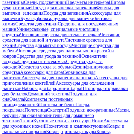
газетницы
Свечи, подсвечники
Предметы интерьера
Ширмы
декоративные
Посуда для выпечки, запекания
Формы для
выпечки, запекания
Посуда для запекания
Аксессуары для
выпечки
Бумага, фольга, рукава для выпечки
Бытовая
химия
Средства для стирки
Средства для посудомоечных
машин
Универсальные, специальные чистящие
средства
Чистящие средства для стекол и зеркал
Чистящие
средства для ванной и туалета
Чистящие средства для
кухни
Средства для мытья посуды
Чистящие средства для
мебели
Чистящие средства для напольных покрытий и
ковров
Средства для ухода за техникой
Освежители
воздуха
Средства от насекомых
Средства ухода за
одеждой
Средства ухода за обувью
Дезинфицирующие
средства
Аксессуары для бара
Сервировка для
напитков
Аксессуары для хранения напитков
Аксессуары для
приготовления коктейлей
Аксессуары для охлаждения
напитков
Наборы для бара, мини-бары
Штопоры, открывалки
для бутылок
Домашний текстиль
Подушки для
сна
Одеяла
Комплекты постельных
принадлежностей
Постельное белье
Пледы,
покрывала
Полотенца
Скатерти
Подушки декоративные
Маски,
беруши для сна
Наполнители для домашнего
текстиля
Ткани
Кухонные ножи, аксессуары
Ножи
Аксессуары
для кухонных ножей
Ножеточки и комплектующие
Ковры и
напольные покрытия
Ковры, циновки, шкуры
Ковры,