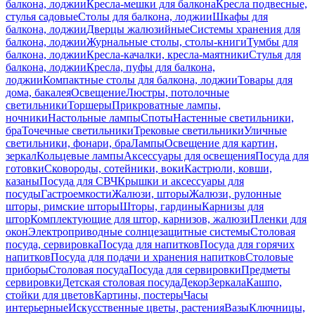
балкона, лоджии
Кресла-мешки для балкона
Кресла подвесные,
стулья садовые
Столы для балкона, лоджии
Шкафы для
балкона, лоджии
Дверцы жалюзийные
Системы хранения для
балкона, лоджии
Журнальные столы, столы-книги
Тумбы для
балкона, лоджии
Кресла-качалки, кресла-маятники
Стулья для
балкона, лоджии
Кресла, пуфы для балкона,
лоджии
Компактные столы для балкона, лоджии
Товары для
дома, бакалея
Освещение
Люстры, потолочные
светильники
Торшеры
Прикроватные лампы,
ночники
Настольные лампы
Споты
Настенные светильники,
бра
Точечные светильники
Трековые светильники
Уличные
светильники, фонари, бра
Лампы
Освещение для картин,
зеркал
Кольцевые лампы
Аксессуары для освещения
Посуда для
готовки
Сковороды, сотейники, воки
Кастрюли, ковши,
казаны
Посуда для СВЧ
Крышки и аксессуары для
посуды
Гастроемкости
Жалюзи, шторы
Жалюзи, рулонные
шторы, римские шторы
Шторы, гардины
Карнизы для
штор
Комплектующие для штор, карнизов, жалюзи
Пленки для
окон
Электроприводные солнцезащитные системы
Столовая
посуда, сервировка
Посуда для напитков
Посуда для горячих
напитков
Посуда для подачи и хранения напитков
Столовые
приборы
Столовая посуда
Посуда для сервировки
Предметы
сервировки
Детская столовая посуда
Декор
Зеркала
Кашпо,
стойки для цветов
Картины, постеры
Часы
интерьерные
Искусственные цветы, растения
Вазы
Ключницы,