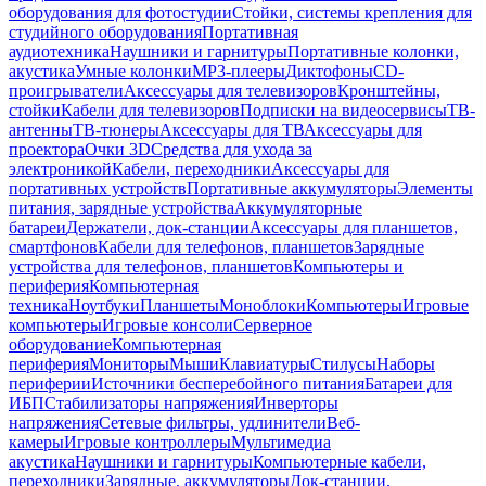
оборудования для фотостудии
Стойки, системы крепления для
студийного оборудования
Портативная
аудиотехника
Наушники и гарнитуры
Портативные колонки,
акустика
Умные колонки
MP3-плееры
Диктофоны
CD-
проигрыватели
Аксессуары для телевизоров
Кронштейны,
стойки
Кабели для телевизоров
Подписки на видеосервисы
ТВ-
антенны
ТВ-тюнеры
Аксессуары для ТВ
Аксессуары для
проектора
Очки 3D
Средства для ухода за
электроникой
Кабели, переходники
Аксессуары для
портативных устройств
Портативные аккумуляторы
Элементы
питания, зарядные устройства
Аккумуляторные
батареи
Держатели, док-станции
Аксессуары для планшетов,
смартфонов
Кабели для телефонов, планшетов
Зарядные
устройства для телефонов, планшетов
Компьютеры и
периферия
Компьютерная
техника
Ноутбуки
Планшеты
Моноблоки
Компьютеры
Игровые
компьютеры
Игровые консоли
Серверное
оборудование
Компьютерная
периферия
Мониторы
Мыши
Клавиатуры
Стилусы
Наборы
периферии
Источники бесперебойного питания
Батареи для
ИБП
Стабилизаторы напряжения
Инверторы
напряжения
Сетевые фильтры, удлинители
Веб-
камеры
Игровые контроллеры
Мультимедиа
акустика
Наушники и гарнитуры
Компьютерные кабели,
переходники
Зарядные, аккумуляторы
Док-станции,