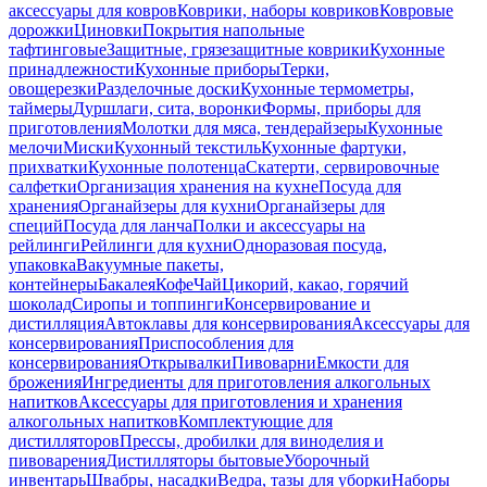
аксессуары для ковров
Коврики, наборы ковриков
Ковровые
дорожки
Циновки
Покрытия напольные
тафтинговые
Защитные, грязезащитные коврики
Кухонные
принадлежности
Кухонные приборы
Терки,
овощерезки
Разделочные доски
Кухонные термометры,
таймеры
Дуршлаги, сита, воронки
Формы, приборы для
приготовления
Молотки для мяса, тендерайзеры
Кухонные
мелочи
Миски
Кухонный текстиль
Кухонные фартуки,
прихватки
Кухонные полотенца
Скатерти, сервировочные
салфетки
Организация хранения на кухне
Посуда для
хранения
Органайзеры для кухни
Органайзеры для
специй
Посуда для ланча
Полки и аксессуары на
рейлинги
Рейлинги для кухни
Одноразовая посуда,
упаковка
Вакуумные пакеты,
контейнеры
Бакалея
Кофе
Чай
Цикорий, какао, горячий
шоколад
Сиропы и топпинги
Консервирование и
дистилляция
Автоклавы для консервирования
Аксессуары для
консервирования
Приспособления для
консервирования
Открывалки
Пивоварни
Емкости для
брожения
Ингредиенты для приготовления алкогольных
напитков
Аксессуары для приготовления и хранения
алкогольных напитков
Комплектующие для
дистилляторов
Прессы, дробилки для виноделия и
пивоварения
Дистилляторы бытовые
Уборочный
инвентарь
Швабры, насадки
Ведра, тазы для уборки
Наборы