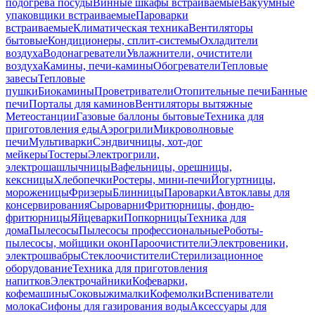
подогрева посуды
Винные шкафы встраиваемые
Вакуумные
упаковщики встраиваемые
Пароварки
встраиваемые
Климатическая техника
Вентиляторы
бытовые
Кондиционеры, сплит-системы
Охладители
воздуха
Водонагреватели
Увлажнители, очистители
воздуха
Камины, печи-камины
Обогреватели
Тепловые
завесы
Тепловые
пушки
Биокамины
Проветриватели
Отопительные печи
Банные
печи
Порталы для каминов
Вентиляторы вытяжные
Метеостанции
Газовые баллоны бытовые
Техника для
приготовления еды
Аэрогрили
Микроволновые
печи
Мультиварки
Сэндвичницы, хот-дог
мейкеры
Тостеры
Электрогрили,
электрошашлычницы
Вафельницы, орешницы,
кексницы
Хлебопечки
Ростеры, мини-печи
Йогуртницы,
мороженицы
Фризеры
Блинницы
Пароварки
Автоклавы для
консервирования
Сыроварни
Фритюрницы, фондю-
фритюрницы
Яйцеварки
Попкорницы
Техника для
дома
Пылесосы
Пылесосы профессиональные
Роботы-
пылесосы, мойщики окон
Пароочистители
Электровеники,
электрошвабры
Стеклоочистители
Стерилизационное
оборудование
Техника для приготовления
напитков
Электрочайники
Кофеварки,
кофемашины
Соковыжималки
Кофемолки
Вспениватели
молока
Сифоны для газирования воды
Аксессуары для