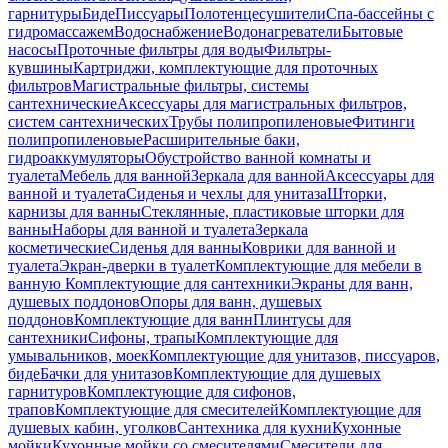
гарнитуры
Биде
Писсуары
Полотенцесушители
Спа-бассейны с
гидромассажем
Водоснабжение
Водонагреватели
Бытовые
насосы
Проточные фильтры для воды
Фильтры-
кувшины
Картриджи, комплектующие для проточных
фильтров
Магистральные фильтры, системы
сантехнические
Аксессуары для магистральных фильтров,
систем сантехнических
Трубы полипропиленовые
Фитинги
полипропиленовые
Расширительные баки,
гидроаккумуляторы
Обустройство ванной комнаты и
туалета
Мебель для ванной
Зеркала для ванной
Аксессуары для
ванной и туалета
Сиденья и чехлы для унитаза
Шторки,
карнизы для ванны
Стеклянные, пластиковые шторки для
ванны
Наборы для ванной и туалета
Зеркала
косметические
Сиденья для ванны
Коврики для ванной и
туалета
Экран-дверки в туалет
Комплектующие для мебели в
ванную
Комплектующие для сантехники
Экраны для ванн,
душевых поддонов
Опоры для ванн, душевых
поддонов
Комплектующие для ванн
Плинтусы для
сантехники
Сифоны, трапы
Комплектующие для
умывальников, моек
Комплектующие для унитазов, писсуаров,
биде
Бачки для унитазов
Комплектующие для душевых
гарнитуров
Комплектующие для сифонов,
трапов
Комплектующие для смесителей
Комплектующие для
душевых кабин, уголков
Сантехника для кухни
Кухонные
мойки
Кухонные мойки со смесителями
Смесители для