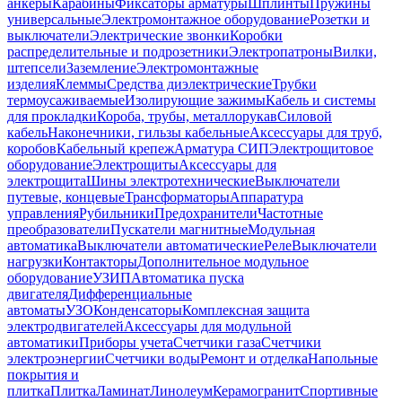
анкеры
Карабины
Фиксаторы арматуры
Шплинты
Пружины
универсальные
Электромонтажное оборудование
Розетки и
выключатели
Электрические звонки
Коробки
распределительные и подрозетники
Электропатроны
Вилки,
штепсели
Заземление
Электромонтажные
изделия
Клеммы
Средства диэлектрические
Трубки
термоусаживаемые
Изолирующие зажимы
Кабель и системы
для прокладки
Короба, трубы, металлорукав
Силовой
кабель
Наконечники, гильзы кабельные
Аксессуары для труб,
коробов
Кабельный крепеж
Арматура СИП
Электрощитовое
оборудование
Электрощиты
Аксессуары для
электрощита
Шины электротехнические
Выключатели
путевые, концевые
Трансформаторы
Аппаратура
управления
Рубильники
Предохранители
Частотные
преобразователи
Пускатели магнитные
Модульная
автоматика
Выключатели автоматические
Реле
Выключатели
нагрузки
Контакторы
Дополнительное модульное
оборудование
УЗИП
Автоматика пуска
двигателя
Дифференциальные
автоматы
УЗО
Конденсаторы
Комплексная защита
электродвигателей
Аксессуары для модульной
автоматики
Приборы учета
Счетчики газа
Счетчики
электроэнергии
Счетчики воды
Ремонт и отделка
Напольные
покрытия и
плитка
Плитка
Ламинат
Линолеум
Керамогранит
Спортивные