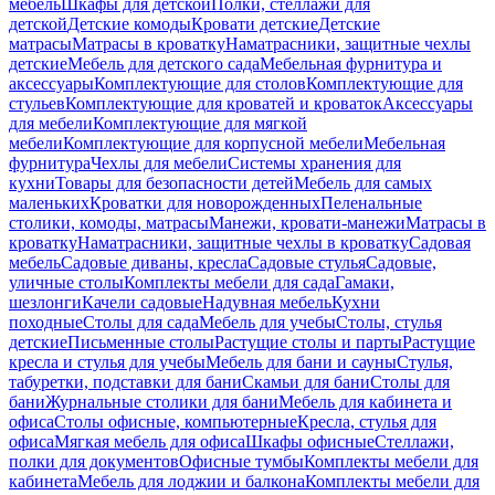
мебель
Шкафы для детской
Полки, стеллажи для
детской
Детские комоды
Кровати детские
Детские
матрасы
Матрасы в кроватку
Наматрасники, защитные чехлы
детские
Мебель для детского сада
Мебельная фурнитура и
аксессуары
Комплектующие для столов
Комплектующие для
стульев
Комплектующие для кроватей и кроваток
Аксессуары
для мебели
Комплектующие для мягкой
мебели
Комплектующие для корпусной мебели
Мебельная
фурнитура
Чехлы для мебели
Системы хранения для
кухни
Товары для безопасности детей
Мебель для самых
маленьких
Кроватки для новорожденных
Пеленальные
столики, комоды, матрасы
Манежи, кровати-манежи
Матрасы в
кроватку
Наматрасники, защитные чехлы в кроватку
Садовая
мебель
Садовые диваны, кресла
Садовые стулья
Садовые,
уличные столы
Комплекты мебели для сада
Гамаки,
шезлонги
Качели садовые
Надувная мебель
Кухни
походные
Столы для сада
Мебель для учебы
Столы, стулья
детские
Письменные столы
Растущие столы и парты
Растущие
кресла и стулья для учебы
Мебель для бани и сауны
Стулья,
табуретки, подставки для бани
Скамьи для бани
Столы для
бани
Журнальные столики для бани
Мебель для кабинета и
офиса
Столы офисные, компьютерные
Кресла, стулья для
офиса
Мягкая мебель для офиса
Шкафы офисные
Стеллажи,
полки для документов
Офисные тумбы
Комплекты мебели для
кабинета
Мебель для лоджии и балкона
Комплекты мебели для