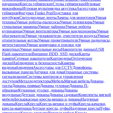
наушники
Кресла геймерские
Столы геймерские
Игровые
микрофоны
Игровая мультимедиа акустика
Аксессуары для
геймеров
Фигурки Funko Pop
Подставки для
ноутбуков
Светодиодные ленты
Лампы для мониторов
Умная
техника
Умные роботы-пылесосы
Умные телевизоры
Умные
стиральные машины
Умные чайники
Умные роботы
кулинарные
Умные вентиляторы
Умные кондиционеры
Умные
обогреватели
Умные увлажнители, очистители воздуха
Умные
отопительные котлы
Умные проветриватели
Умные радиочасы,
метеостанции
Умные кормушки и поилки для
животных
Умные напольные весы
Накопители данных
USB
Flash накопители
Внешние HDD, SSD диски
Карты
памяти
Сетевые накопители
Картридеры
Оптические
диски
Наблюдение и безопасность
Камеры
видеонаблюдения
Аксессуары для CCTV
Домофоны,
вызывные панели
Датчики для дома
Охранные системы,
сигнализации
Системы контроля и управления
доступом
Металлодетекторы
Мебель
Мягкая мебель
Диваны,
тахты
Диваны прямые
Диваны угловые
Диваны П-
образные
Кухонные уголки, диваны
Диваны
модульные
Детские диваны
Диваны садовые
Комплекты мягкой
мебели
Бескаркасные кресла-мешки и диваны
Надувные
диваны
Кресла
Кресла
Кресла-мешки и пуфы
Кресла-качалки,
кресла-маятники
Детские кресла, пуфы
Надувные кресла
Пуфы,
оттоманки
Кресла-кровати
Игровая мебель
Кресла