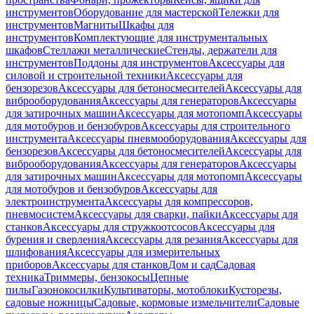
инструментов
Оборудование для мастерской
Тележки для
инструментов
Магниты
Шкафы для
инструментов
Комплектующие для инструментальных
шкафов
Стеллажи металлические
Стенды, держатели для
инструментов
Поддоны для инструментов
Аксессуары для
силовой и строительной техники
Аксессуары для
бензорезов
Аксессуары для бетоносмесителей
Аксессуары для
виброоборудования
Аксессуары для генераторов
Аксессуары
для затирочных машин
Аксессуары для мотопомп
Аксессуары
для мотобуров и бензобуров
Аксессуары для строительного
инструмента
Аксессуары пневмооборудования
Аксессуары для
бензорезов
Аксессуары для бетоносмесителей
Аксессуары для
виброоборудования
Аксессуары для генераторов
Аксессуары
для затирочных машин
Аксессуары для мотопомп
Аксессуары
для мотобуров и бензобуров
Аксессуары для
электроинструмента
Аксессуары для компрессоров,
пневмосистем
Аксессуары для сварки, пайки
Аксессуары для
станков
Аксессуары для стружкоотсосов
Аксессуары для
бурения и сверления
Аксессуары для резания
Аксессуары для
шлифования
Аксессуары для измерительных
приборов
Аксессуары для станков
Дом и сад
Садовая
техника
Триммеры, бензокосы
Цепные
пилы
Газонокосилки
Культиваторы, мотоблоки
Кусторезы,
садовые ножницы
Садовые, кормовые измельчители
Садовые