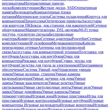
репликаторы
Интерактивные панели,
доски
Комплектующие
Жесткие диски, SSD
Оперативная
память
Видеокарты
Компьютерные блоки
питания
Материнские платы
Системы охлаждения
Корпуса для
компьютеров
Процессоры
Оптические приводы
Аксессуары
для корпусов ПК
Боксы, док-станции для накопителей
Сетевое
оборудование
Маршрутизаторы, DSL-модемы
Wi-Fi точки
доступа, усилители сигнала
Беспроводные
адаптеры
Коммутаторы
Сетевые адаптеры
Powerline
Сетевые
комплектующие
IP-телефония
Медиаконвертеры
Кабели,
переходники сетевые
Антенны для беспроводной
связи
Аксессуары для компьютерной техники
Подставки для
ноутбуков
Аксессуары для ноутбуков
Очки для
компьютера
Рюкзаки для ноутбуков
Сумки, чехлы для
ноутбуков
Средства для ухода за электроникой
Программное
обеспечение
Система Умный дом
Управление умным
домом
Умные колонки, станции
Умные камеры
видеонаблюдения
Умные датчики для дома
Умные
лампы
Умные выключатели
Умные розетки
Умные
светильники
Умные светодиодные ленты
Умные реле
Умные
замки
Умные домофоны
Умные карнизы
Умные
терморегуляторы
Игровая зона
Игровые приставки
Игры для
приставок
Игровые контроллеры
Игровые ноутбуки
Игровые
компьютеры
Игровые видеокарты
Игровые мониторы
Игровые
телевизоры
Игровые мыши
Игровые клавиатуры
Игровые