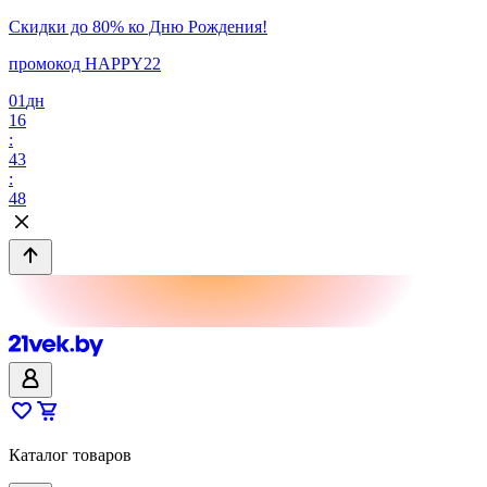
Скидки до 80% ко Дню Рождения!
промокод HAPPY22
01
дн
16
:
43
:
48
Каталог товаров