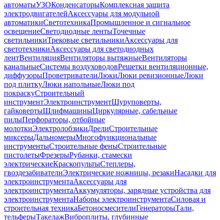
автоматы
УЗО
Конденсаторы
Комплексная защита
электродвигателей
Аксессуары для модульной
автоматики
Светотехника
Промышленное и сигнальное
освещение
Светодиодные ленты
Точечные
светильники
Трековые светильники
Аксессуары для
светотехники
Аксессуары для светодиодных
лент
Вентиляция
Вентиляторы вытяжные
Вентиляторы
канальные
Системы воздуховодов
Решетки вентиляционные,
диффузоры
Проветриватели
Люки
Люки ревизионные
Люки
под плитку
Люки напольные
Люки под
покраску
Строительный
инструмент
Электроинструмент
Шуруповерты,
гайковерты
Шлифмашины
Циркулярные, сабельные
пилы
Перфораторы, отбойные
молотки
Электролобзики
Дрели
Строительные
миксеры
Дальномеры
Многофункциональные
инструменты
Строительные фены
Строительные
пистолеты
Фрезеры
Рубанки, стамески
электрические
Краскопульты
Степлеры,
гвоздезабиватели
Электрические ножницы, резаки
Насадки для
электроинструмента
Аксессуары для
электроинструмента
Аккумуляторы, зарядные устройства для
электроинструмента
Наборы электроинструмента
Силовая и
строительная техника
Бетоносмесители
Генераторы
Тали,
тельферы
Такелаж
Виброплиты, глубинные