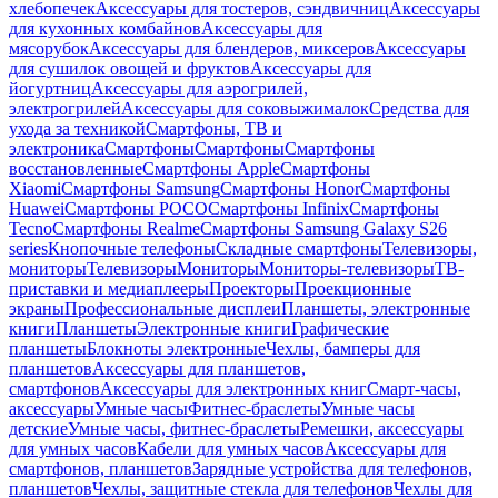
хлебопечек
Аксессуары для тостеров, сэндвичниц
Аксессуары
для кухонных комбайнов
Аксессуары для
мясорубок
Аксессуары для блендеров, миксеров
Аксессуары
для сушилок овощей и фруктов
Аксессуары для
йогуртниц
Аксессуары для аэрогрилей,
электрогрилей
Аксессуары для соковыжималок
Средства для
ухода за техникой
Смартфоны, ТВ и
электроника
Смартфоны
Смартфоны
Смартфоны
восстановленные
Смартфоны Apple
Смартфоны
Xiaomi
Смартфоны Samsung
Смартфоны Honor
Смартфоны
Huawei
Смартфоны POCO
Смартфоны Infinix
Смартфоны
Tecno
Смартфоны Realme
Смартфоны Samsung Galaxy S26
series
Кнопочные телефоны
Складные смартфоны
Телевизоры,
мониторы
Телевизоры
Мониторы
Мониторы-телевизоры
ТВ-
приставки и медиаплееры
Проекторы
Проекционные
экраны
Профессиональные дисплеи
Планшеты, электронные
книги
Планшеты
Электронные книги
Графические
планшеты
Блокноты электронные
Чехлы, бамперы для
планшетов
Аксессуары для планшетов,
смартфонов
Аксессуары для электронных книг
Смарт-часы,
аксессуары
Умные часы
Фитнес-браслеты
Умные часы
детские
Умные часы, фитнес-браслеты
Ремешки, аксессуары
для умных часов
Кабели для умных часов
Аксессуары для
смартфонов, планшетов
Зарядные устройства для телефонов,
планшетов
Чехлы, защитные стекла для телефонов
Чехлы для