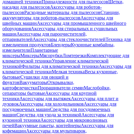
домашней техники
Принадлежности для пылесосов
Щетки,
насадки для пылесосов
Аксессуары для роботов-
пылесосов
Расходные материалы для пылесосов
Станции,
аккумуляторы для роботов-пылесосов
Аксессуары для
швейных машин
Аксессуары для промышленного швейного
оборудования
Аксессуары для стиральных и сушильных
машин
Аксессуары для пароочистителей,
отпаривателей
Аксессуары для стеклоочистителей
Техника для
измельчения продуктов
Блендеры
Кухонные комбайны,
измельчители
Планетарные
миксеры
Миксеры
Мясорубки
Ломтерезки
Комплектующие для
климатической техники
Управление климатической
техникой
Фильтры для климатической техники
Аксессуары для
климатической техники
Мелкая техника
Весы кухонные,
бытовые
Сушилки для овощей и
фруктов
Вакууматоры
Открывалки,
картофелечистки
Проращиватели семян
Маслобойки,
сепараторы бытовые
Аксессуары для крупной
техники
Аксессуары для вытяжек
Аксессуары для плит и
духовок
Аксессуары для холодильников
Аксессуары для
посудомоечных машин
Средства для посудомоечных
машин
Средства для ухода за техникой
Аксессуары для
кухонной техники
Аксессуары для микроволновых
печей
Вакуумные пакеты, контейнеры
Аксессуары для
кофемашин
Аксессуары для мультиварок,