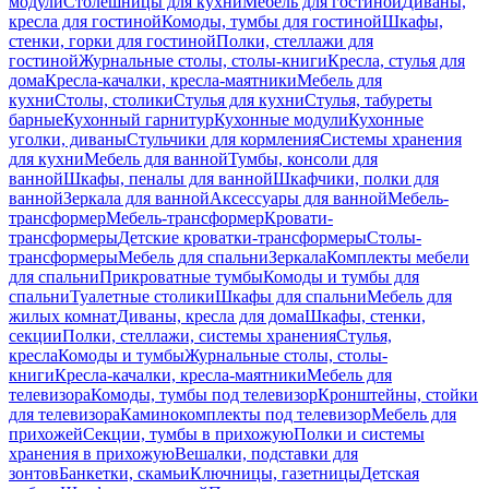
модули
Столешницы для кухни
Мебель для гостиной
Диваны,
кресла для гостиной
Комоды, тумбы для гостиной
Шкафы,
стенки, горки для гостиной
Полки, стеллажи для
гостиной
Журнальные столы, столы-книги
Кресла, стулья для
дома
Кресла-качалки, кресла-маятники
Мебель для
кухни
Столы, столики
Стулья для кухни
Стулья, табуреты
барные
Кухонный гарнитур
Кухонные модули
Кухонные
уголки, диваны
Стульчики для кормления
Системы хранения
для кухни
Мебель для ванной
Тумбы, консоли для
ванной
Шкафы, пеналы для ванной
Шкафчики, полки для
ванной
Зеркала для ванной
Аксессуары для ванной
Мебель-
трансформер
Мебель-трансформер
Кровати-
трансформеры
Детские кроватки-трансформеры
Столы-
трансформеры
Мебель для спальни
Зеркала
Комплекты мебели
для спальни
Прикроватные тумбы
Комоды и тумбы для
спальни
Туалетные столики
Шкафы для спальни
Мебель для
жилых комнат
Диваны, кресла для дома
Шкафы, стенки,
секции
Полки, стеллажи, системы хранения
Стулья,
кресла
Комоды и тумбы
Журнальные столы, столы-
книги
Кресла-качалки, кресла-маятники
Мебель для
телевизора
Комоды, тумбы под телевизор
Кронштейны, стойки
для телевизора
Каминокомплекты под телевизор
Мебель для
прихожей
Секции, тумбы в прихожую
Полки и системы
хранения в прихожую
Вешалки, подставки для
зонтов
Банкетки, скамьи
Ключницы, газетницы
Детская