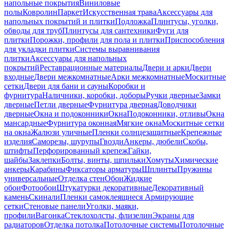
напольные покрытия
Виниловые
полы
Ковролин
Паркет
Искусственная трава
Аксессуары для
напольных покрытий и плитки
Подложка
Плинтусы, уголки,
обводы для труб
Плинтусы для сантехники
Фуги для
плитки
Порожки, профили для пола и плитки
Приспособления
для укладки плитки
Системы выравнивания
плитки
Аксессуары для напольных
покрытий
Реставрационные материалы
Двери и арки
Двери
входные
Двери межкомнатные
Арки межкомнатные
Москитные
сетки
Двери для бани и сауны
Коробки и
фурнитура
Наличники, коробки, доборы
Ручки дверные
Замки
дверные
Петли дверные
Фурнитура дверная
Доводчики
дверные
Окна и подоконники
Окна
Подоконники, отливы
Окна
мансардные
Фурнитура оконная
Мягкие окна
Москитные сетки
на окна
Жалюзи уличные
Пленки солнцезащитные
Крепежные
изделия
Саморезы, шурупы
Гвозди
Анкеры, дюбели
Скобы,
штифты
Перфорированный крепеж
Гайки,
шайбы
Заклепки
Болты, винты, шпильки
Хомуты
Химические
анкеры
Карабины
Фиксаторы арматуры
Шплинты
Пружины
универсальные
Отделка стен
Обои
Жидкие
обои
Фотообои
Штукатурки декоративные
Декоративный
камень
Скинали
Пленки самоклеящиеся
Армирующие
сетки
Стеновые панели
Уголки, маяки,
профили
Вагонка
Стеклохолсты, флизелин
Экраны для
радиаторов
Отделка потолка
Потолочные системы
Потолочные