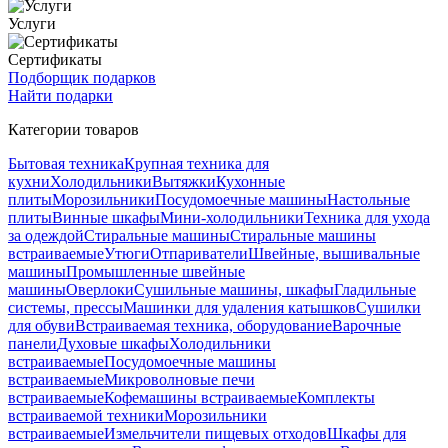
Услуги
Сертификаты
Подборщик подарков
Найти подарки
Категории товаров
Бытовая техника
Крупная техника для
кухни
Холодильники
Вытяжки
Кухонные
плиты
Морозильники
Посудомоечные машины
Настольные
плиты
Винные шкафы
Мини-холодильники
Техника для ухода
за одеждой
Стиральные машины
Стиральные машины
встраиваемые
Утюги
Отпариватели
Швейные, вышивальные
машины
Промышленные швейные
машины
Оверлоки
Сушильные машины, шкафы
Гладильные
системы, прессы
Машинки для удаления катышков
Сушилки
для обуви
Встраиваемая техника, оборудование
Варочные
панели
Духовые шкафы
Холодильники
встраиваемые
Посудомоечные машины
встраиваемые
Микроволновые печи
встраиваемые
Кофемашины встраиваемые
Комплекты
встраиваемой техники
Морозильники
встраиваемые
Измельчители пищевых отходов
Шкафы для