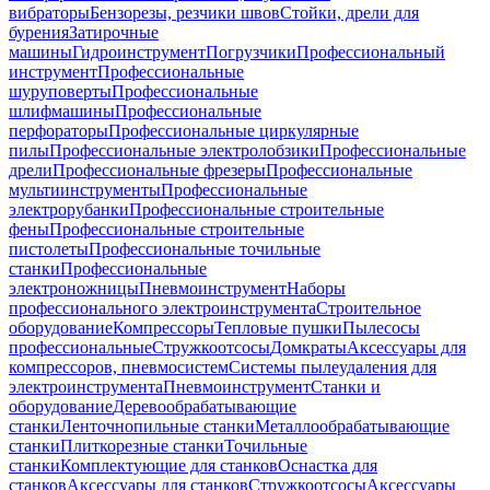
вибраторы
Бензорезы, резчики швов
Стойки, дрели для
бурения
Затирочные
машины
Гидроинструмент
Погрузчики
Профессиональный
инструмент
Профессиональные
шуруповерты
Профессиональные
шлифмашины
Профессиональные
перфораторы
Профессиональные циркулярные
пилы
Профессиональные электролобзики
Профессиональные
дрели
Профессиональные фрезеры
Профессиональные
мультиинструменты
Профессиональные
электрорубанки
Профессиональные строительные
фены
Профессиональные строительные
пистолеты
Профессиональные точильные
станки
Профессиональные
электроножницы
Пневмоинструмент
Наборы
профессионального электроинструмента
Строительное
оборудование
Компрессоры
Тепловые пушки
Пылесосы
профессиональные
Стружкоотсосы
Домкраты
Аксессуары для
компрессоров, пневмосистем
Системы пылеудаления для
электроинструмента
Пневмоинструмент
Станки и
оборудование
Деревообрабатывающие
станки
Ленточнопильные станки
Металлообрабатывающие
станки
Плиткорезные станки
Точильные
станки
Комплектующие для станков
Оснастка для
станков
Аксессуары для станков
Стружкоотсосы
Аксессуары