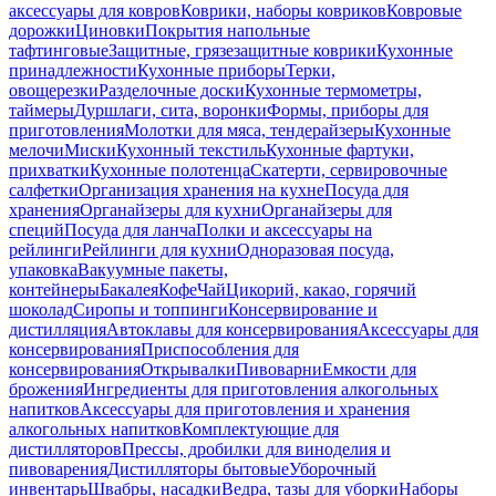
аксессуары для ковров
Коврики, наборы ковриков
Ковровые
дорожки
Циновки
Покрытия напольные
тафтинговые
Защитные, грязезащитные коврики
Кухонные
принадлежности
Кухонные приборы
Терки,
овощерезки
Разделочные доски
Кухонные термометры,
таймеры
Дуршлаги, сита, воронки
Формы, приборы для
приготовления
Молотки для мяса, тендерайзеры
Кухонные
мелочи
Миски
Кухонный текстиль
Кухонные фартуки,
прихватки
Кухонные полотенца
Скатерти, сервировочные
салфетки
Организация хранения на кухне
Посуда для
хранения
Органайзеры для кухни
Органайзеры для
специй
Посуда для ланча
Полки и аксессуары на
рейлинги
Рейлинги для кухни
Одноразовая посуда,
упаковка
Вакуумные пакеты,
контейнеры
Бакалея
Кофе
Чай
Цикорий, какао, горячий
шоколад
Сиропы и топпинги
Консервирование и
дистилляция
Автоклавы для консервирования
Аксессуары для
консервирования
Приспособления для
консервирования
Открывалки
Пивоварни
Емкости для
брожения
Ингредиенты для приготовления алкогольных
напитков
Аксессуары для приготовления и хранения
алкогольных напитков
Комплектующие для
дистилляторов
Прессы, дробилки для виноделия и
пивоварения
Дистилляторы бытовые
Уборочный
инвентарь
Швабры, насадки
Ведра, тазы для уборки
Наборы