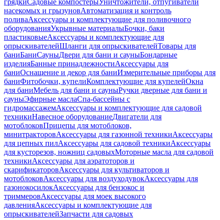
грядки
Садовые компостеры
Уничтожители, отпугиватели
насекомых и грызунов
Автоматизация и контроль
полива
Аксессуары и комплектующие для поливочного
оборудования
Укрывные материалы
Бочки, баки
пластиковые
Аксессуары и комплектующие для
опрыскивателей
Шланги для опрыскивателей
Товары для
бани
Бани
Сауны
Двери для бани и сауны
Бондарные
изделия
Банные принадлежности
Аксессуары для
бани
Оснащение и декор для бани
Измерительные приборы для
бани
Фитобочки, купели
Комплектующие для купелей
Окна
для бани
Мебель для бани и сауны
Ручки дверные для бани и
сауны
Эфирные масла
Спа-бассейны с
гидромассажем
Аксессуары и комплектующие для садовой
техники
Навесное оборудование
Двигатели для
мотоблоков
Прицепы для мотоблоков,
минитракторов
Аксессуары для газонной техники
Аксессуары
для цепных пил
Аксессуары для садовой техники
Аксессуары
для кусторезов, ножниц садовых
Моторные масла для садовой
техники
Аксессуары для аэратоторов и
скарификаторов
Аксессуары для культиваторов и
мотоблоков
Аксессуары для воздуходувок
Аксессуары для
газонокосилок
Аксессуары для бензокос и
триммеров
Аксессуары для моек высокого
давления
Аксессуары и комплектующие для
опрыскивателей
Запчасти для садовых