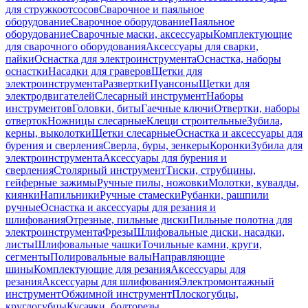
для стружкоотсосов
Сварочное и паяльное
оборудование
Сварочное оборудование
Паяльное
оборудование
Сварочные маски, аксессуары
Комплектующие
для сварочного оборудования
Аксессуары для сварки,
пайки
Оснастка для электроинструмента
Оснастка, наборы
оснастки
Насадки для граверов
Щетки для
электроинструмента
Развертки
Пуансоны
Щетки для
электродвигателей
Слесарный инструмент
Наборы
инструментов
Головки, биты
Гаечные ключи
Отвертки, наборы
отверток
Ножницы слесарные
Клещи строительные
Зубила,
керны, выколотки
Щетки слесарные
Оснастка и аксессуары для
бурения и сверления
Сверла, буры, зенкеры
Коронки
Зубила для
электроинструмента
Аксессуары для бурения и
сверления
Столярный инструмент
Тиски, струбцины,
гейферные зажимы
Ручные пилы, ножовки
Молотки, кувалды,
киянки
Напильники
Ручные стамески
Рубанки, рашпили
ручные
Оснастка и аксессуары для резания и
шлифования
Отрезные, пильные диски
Пильные полотна для
электроинструмента
Фрезы
Шлифовальные диски, насадки,
листы
Шлифовальные чашки
Точильные камни, круги,
сегменты
Полировальные валы
Направляющие
шины
Комплектующие для резания
Аксессуары для
резания
Аксессуары для шлифования
Электромонтажный
инструмент
Обжимной инструмент
Плоскогубцы,
круглогубцы
Кусачки, болторезы,