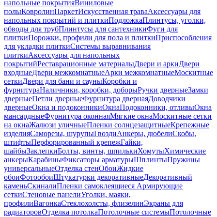
напольные покрытия
Виниловые
полы
Ковролин
Паркет
Искусственная трава
Аксессуары для
напольных покрытий и плитки
Подложка
Плинтусы, уголки,
обводы для труб
Плинтусы для сантехники
Фуги для
плитки
Порожки, профили для пола и плитки
Приспособления
для укладки плитки
Системы выравнивания
плитки
Аксессуары для напольных
покрытий
Реставрационные материалы
Двери и арки
Двери
входные
Двери межкомнатные
Арки межкомнатные
Москитные
сетки
Двери для бани и сауны
Коробки и
фурнитура
Наличники, коробки, доборы
Ручки дверные
Замки
дверные
Петли дверные
Фурнитура дверная
Доводчики
дверные
Окна и подоконники
Окна
Подоконники, отливы
Окна
мансардные
Фурнитура оконная
Мягкие окна
Москитные сетки
на окна
Жалюзи уличные
Пленки солнцезащитные
Крепежные
изделия
Саморезы, шурупы
Гвозди
Анкеры, дюбели
Скобы,
штифты
Перфорированный крепеж
Гайки,
шайбы
Заклепки
Болты, винты, шпильки
Хомуты
Химические
анкеры
Карабины
Фиксаторы арматуры
Шплинты
Пружины
универсальные
Отделка стен
Обои
Жидкие
обои
Фотообои
Штукатурки декоративные
Декоративный
камень
Скинали
Пленки самоклеящиеся
Армирующие
сетки
Стеновые панели
Уголки, маяки,
профили
Вагонка
Стеклохолсты, флизелин
Экраны для
радиаторов
Отделка потолка
Потолочные системы
Потолочные