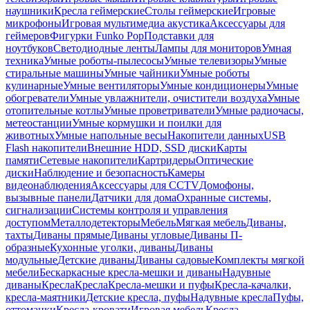
наушники
Кресла геймерские
Столы геймерские
Игровые
микрофоны
Игровая мультимедиа акустика
Аксессуары для
геймеров
Фигурки Funko Pop
Подставки для
ноутбуков
Светодиодные ленты
Лампы для мониторов
Умная
техника
Умные роботы-пылесосы
Умные телевизоры
Умные
стиральные машины
Умные чайники
Умные роботы
кулинарные
Умные вентиляторы
Умные кондиционеры
Умные
обогреватели
Умные увлажнители, очистители воздуха
Умные
отопительные котлы
Умные проветриватели
Умные радиочасы,
метеостанции
Умные кормушки и поилки для
животных
Умные напольные весы
Накопители данных
USB
Flash накопители
Внешние HDD, SSD диски
Карты
памяти
Сетевые накопители
Картридеры
Оптические
диски
Наблюдение и безопасность
Камеры
видеонаблюдения
Аксессуары для CCTV
Домофоны,
вызывные панели
Датчики для дома
Охранные системы,
сигнализации
Системы контроля и управления
доступом
Металлодетекторы
Мебель
Мягкая мебель
Диваны,
тахты
Диваны прямые
Диваны угловые
Диваны П-
образные
Кухонные уголки, диваны
Диваны
модульные
Детские диваны
Диваны садовые
Комплекты мягкой
мебели
Бескаркасные кресла-мешки и диваны
Надувные
диваны
Кресла
Кресла
Кресла-мешки и пуфы
Кресла-качалки,
кресла-маятники
Детские кресла, пуфы
Надувные кресла
Пуфы,
оттоманки
Кресла-кровати
Игровая мебель
Кресла