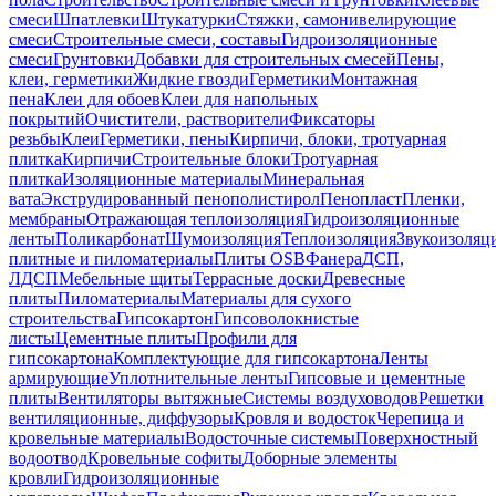
смеси
Шпатлевки
Штукатурки
Стяжки, самонивелирующие
смеси
Строительные смеси, составы
Гидроизоляционные
смеси
Грунтовки
Добавки для строительных смесей
Пены,
клеи, герметики
Жидкие гвозди
Герметики
Монтажная
пена
Клеи для обоев
Клеи для напольных
покрытий
Очистители, растворители
Фиксаторы
резьбы
Клеи
Герметики, пены
Кирпичи, блоки, тротуарная
плитка
Кирпичи
Строительные блоки
Тротуарная
плитка
Изоляционные материалы
Минеральная
вата
Экструдированный пенополистирол
Пенопласт
Пленки,
мембраны
Отражающая теплоизоляция
Гидроизоляционные
ленты
Поликарбонат
Шумоизоляция
Теплоизоляция
Звукоизоляц
плитные и пиломатериалы
Плиты OSB
Фанера
ДСП,
ЛДСП
Мебельные щиты
Террасные доски
Древесные
плиты
Пиломатериалы
Материалы для сухого
строительства
Гипсокартон
Гипсоволокнистые
листы
Цементные плиты
Профили для
гипсокартона
Комплектующие для гипсокартона
Ленты
армирующие
Уплотнительные ленты
Гипсовые и цементные
плиты
Вентиляторы вытяжные
Системы воздуховодов
Решетки
вентиляционные, диффузоры
Кровля и водосток
Черепица и
кровельные материалы
Водосточные системы
Поверхностный
водоотвод
Кровельные софиты
Доборные элементы
кровли
Гидроизоляционные