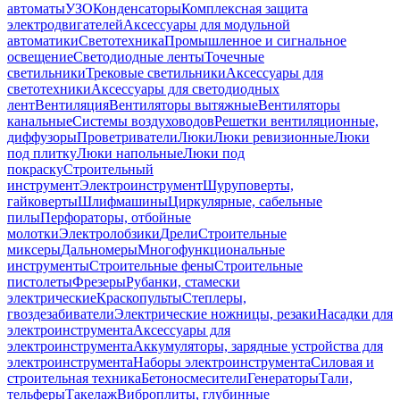
автоматы
УЗО
Конденсаторы
Комплексная защита
электродвигателей
Аксессуары для модульной
автоматики
Светотехника
Промышленное и сигнальное
освещение
Светодиодные ленты
Точечные
светильники
Трековые светильники
Аксессуары для
светотехники
Аксессуары для светодиодных
лент
Вентиляция
Вентиляторы вытяжные
Вентиляторы
канальные
Системы воздуховодов
Решетки вентиляционные,
диффузоры
Проветриватели
Люки
Люки ревизионные
Люки
под плитку
Люки напольные
Люки под
покраску
Строительный
инструмент
Электроинструмент
Шуруповерты,
гайковерты
Шлифмашины
Циркулярные, сабельные
пилы
Перфораторы, отбойные
молотки
Электролобзики
Дрели
Строительные
миксеры
Дальномеры
Многофункциональные
инструменты
Строительные фены
Строительные
пистолеты
Фрезеры
Рубанки, стамески
электрические
Краскопульты
Степлеры,
гвоздезабиватели
Электрические ножницы, резаки
Насадки для
электроинструмента
Аксессуары для
электроинструмента
Аккумуляторы, зарядные устройства для
электроинструмента
Наборы электроинструмента
Силовая и
строительная техника
Бетоносмесители
Генераторы
Тали,
тельферы
Такелаж
Виброплиты, глубинные