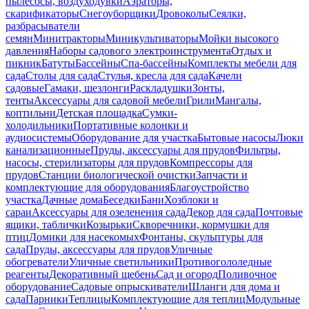
пылесосы, воздуходувки
Аэраторы,
скарификаторы
Снегоуборщики
Дровоколы
Сеялки,
разбрасыватели
семян
Минитракторы
Миникультиваторы
Мойки высокого
давления
Наборы садового электроинструмента
Отдых и
пикник
Батуты
Бассейны
Спа-бассейны
Комплекты мебели для
сада
Столы для сада
Стулья, кресла для сада
Качели
садовые
Гамаки, шезлонги
Раскладушки
Зонты,
тенты
Аксессуары для садовой мебели
Грили
Мангалы,
коптильни
Детская площадка
Сумки-
холодильники
Портативные колонки и
аудиосистемы
Оборудование для участка
Бытовые насосы
Люки
канализационные
Пруды, аксессуары для прудов
Фильтры,
насосы, стерилизаторы для прудов
Компрессоры для
прудов
Станции биологической очистки
Запчасти и
комплектующие для оборудования
Благоустройство
участка
Дачные дома
Беседки
Бани
Хозблоки и
сараи
Аксессуары для озеленения сада
Декор для сада
Почтовые
ящики, таблички
Козырьки
Скворечники, кормушки для
птиц
Домики для насекомых
Фонтаны, скульптуры для
сада
Пруды, аксессуары для прудов
Уличные
обогреватели
Уличные светильники
Противогололедные
реагенты
Декоративный щебень
Сад и огород
Поливочное
оборудование
Садовые опрыскиватели
Шланги для дома и
сада
Парники
Теплицы
Комплектующие для теплиц
Модульные