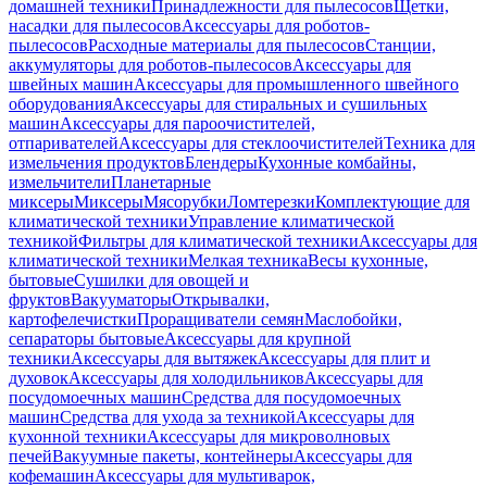
домашней техники
Принадлежности для пылесосов
Щетки,
насадки для пылесосов
Аксессуары для роботов-
пылесосов
Расходные материалы для пылесосов
Станции,
аккумуляторы для роботов-пылесосов
Аксессуары для
швейных машин
Аксессуары для промышленного швейного
оборудования
Аксессуары для стиральных и сушильных
машин
Аксессуары для пароочистителей,
отпаривателей
Аксессуары для стеклоочистителей
Техника для
измельчения продуктов
Блендеры
Кухонные комбайны,
измельчители
Планетарные
миксеры
Миксеры
Мясорубки
Ломтерезки
Комплектующие для
климатической техники
Управление климатической
техникой
Фильтры для климатической техники
Аксессуары для
климатической техники
Мелкая техника
Весы кухонные,
бытовые
Сушилки для овощей и
фруктов
Вакууматоры
Открывалки,
картофелечистки
Проращиватели семян
Маслобойки,
сепараторы бытовые
Аксессуары для крупной
техники
Аксессуары для вытяжек
Аксессуары для плит и
духовок
Аксессуары для холодильников
Аксессуары для
посудомоечных машин
Средства для посудомоечных
машин
Средства для ухода за техникой
Аксессуары для
кухонной техники
Аксессуары для микроволновых
печей
Вакуумные пакеты, контейнеры
Аксессуары для
кофемашин
Аксессуары для мультиварок,