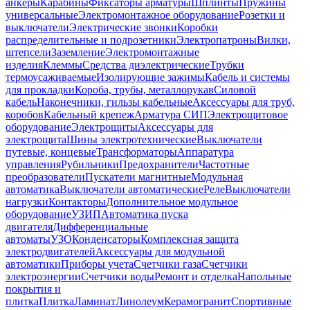
анкеры
Карабины
Фиксаторы арматуры
Шплинты
Пружины
универсальные
Электромонтажное оборудование
Розетки и
выключатели
Электрические звонки
Коробки
распределительные и подрозетники
Электропатроны
Вилки,
штепсели
Заземление
Электромонтажные
изделия
Клеммы
Средства диэлектрические
Трубки
термоусаживаемые
Изолирующие зажимы
Кабель и системы
для прокладки
Короба, трубы, металлорукав
Силовой
кабель
Наконечники, гильзы кабельные
Аксессуары для труб,
коробов
Кабельный крепеж
Арматура СИП
Электрощитовое
оборудование
Электрощиты
Аксессуары для
электрощита
Шины электротехнические
Выключатели
путевые, концевые
Трансформаторы
Аппаратура
управления
Рубильники
Предохранители
Частотные
преобразователи
Пускатели магнитные
Модульная
автоматика
Выключатели автоматические
Реле
Выключатели
нагрузки
Контакторы
Дополнительное модульное
оборудование
УЗИП
Автоматика пуска
двигателя
Дифференциальные
автоматы
УЗО
Конденсаторы
Комплексная защита
электродвигателей
Аксессуары для модульной
автоматики
Приборы учета
Счетчики газа
Счетчики
электроэнергии
Счетчики воды
Ремонт и отделка
Напольные
покрытия и
плитка
Плитка
Ламинат
Линолеум
Керамогранит
Спортивные