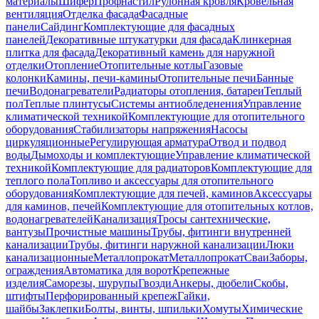
материалы
Шифер
Профнастил
Рулонная кровля
Кровельная
вентиляция
Отделка фасада
Фасадные
панели
Сайдинг
Комплектующие для фасадных
панелей
Декоративные штукатурки для фасада
Клинкерная
плитка для фасада
Декоративный камень для наружной
отделки
Отопление
Отопительные котлы
Газовые
колонки
Камины, печи-камины
Отопительные печи
Банные
печи
Водонагреватели
Радиаторы отопления, батареи
Теплый
пол
Теплые плинтусы
Системы антиобледенения
Управление
климатической техникой
Комплектующие для отопительного
оборудования
Стабилизаторы напряжения
Насосы
циркуляционные
Регулирующая арматура
Отвод и подвод
воды
Дымоходы и комплектующие
Управление климатической
техникой
Комплектующие для радиаторов
Комплектующие для
теплого пола
Топливо и аксессуары для отопительного
оборудования
Комплектующие для печей, каминов
Аксессуары
для каминов, печей
Комплектующие для отопительных котлов,
водонагревателей
Канализация
Тросы сантехнические,
вантузы
Прочистные машины
Трубы, фитинги внутренней
канализации
Трубы, фитинги наружной канализации
Люки
канализационные
Металлопрокат
Металлопрокат
Сваи
Заборы,
ограждения
Автоматика для ворот
Крепежные
изделия
Саморезы, шурупы
Гвозди
Анкеры, дюбели
Скобы,
штифты
Перфорированный крепеж
Гайки,
шайбы
Заклепки
Болты, винты, шпильки
Хомуты
Химические