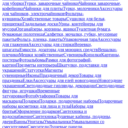
для уборки
Турки, заварочные чайники
Чайники заварочные,
кофейники
Чайники для плиты
Турки, молочники
Аксессуары
для чайников, электрочайников
Фильтры-
кувшины
Хозяйственные товары
Сушилки для белья,
прищепки
Гладильные доски
Урны, контейнеры для
мусора
Органайзеры, корзины, ящики
Туалетная бумага,
бумажные полотенца
Салфетки, мочалки, губки, мусорные
пакеты
Фольга, пленка, пакеты
Упаковочная тара
Аксессуары
для глажения
Аксессуары для стирки
Веревки,
шпагаты
Емкости, дозаторы для моющих средств
Вешалки-
плечики
Мешки хозяйственные
Сувениры
Копилки
Картины,
постеры
Фотоальбомы
Рамки для фотографий,
картин
Предметы интерьера
Шкатулки, подставки для
украшений
Статуэтки
Магниты
сувенирные
Иконы
Праздничный декор
Товары для
праздника
Елки
Аксессуары для елей новогодних
Новогодние
украшения
Светодиодные гирлянды, декорации
Светодиодные
фигуры, игрушки
Временные
татуировки
Фотобутафория
Товары для
маскарада
Подарки
Подарки, подарочные наборы
Подарочные
наборы косметики для лица и тела
Наборы для
бритья
Оформление подарков
Сантехника и
водоснабжение
Сантехника
Душевые кабины, поддоны,
двери
Ванны
Унитазы
Умывальники
Умывальники со
смесителями
Смесители
Душевые панели,