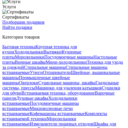
Услуги
Сертификаты
Подборщик подарков
Найти подарки
Категории товаров
Бытовая техника
Крупная техника для
кухни
Холодильники
Вытяжки
Кухонные
плиты
Морозильники
Посудомоечные машины
Настольные
плиты
Винные шкафы
Мини-холодильники
Техника для ухода
за одеждой
Стиральные машины
Стиральные машины
встраиваемые
Утюги
Отпариватели
Швейные, вышивальные
машины
Промышленные швейные
машины
Оверлоки
Сушильные машины, шкафы
Гладильные
системы, прессы
Машинки для удаления катышков
Сушилки
для обуви
Встраиваемая техника, оборудование
Варочные
панели
Духовые шкафы
Холодильники
встраиваемые
Посудомоечные машины
встраиваемые
Микроволновые печи
встраиваемые
Кофемашины встраиваемые
Комплекты
встраиваемой техники
Морозильники
встраиваемые
Измельчители пищевых отходов
Шкафы для