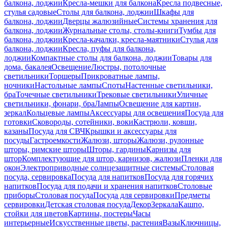
балкона, лоджии
Кресла-мешки для балкона
Кресла подвесные,
стулья садовые
Столы для балкона, лоджии
Шкафы для
балкона, лоджии
Дверцы жалюзийные
Системы хранения для
балкона, лоджии
Журнальные столы, столы-книги
Тумбы для
балкона, лоджии
Кресла-качалки, кресла-маятники
Стулья для
балкона, лоджии
Кресла, пуфы для балкона,
лоджии
Компактные столы для балкона, лоджии
Товары для
дома, бакалея
Освещение
Люстры, потолочные
светильники
Торшеры
Прикроватные лампы,
ночники
Настольные лампы
Споты
Настенные светильники,
бра
Точечные светильники
Трековые светильники
Уличные
светильники, фонари, бра
Лампы
Освещение для картин,
зеркал
Кольцевые лампы
Аксессуары для освещения
Посуда для
готовки
Сковороды, сотейники, воки
Кастрюли, ковши,
казаны
Посуда для СВЧ
Крышки и аксессуары для
посуды
Гастроемкости
Жалюзи, шторы
Жалюзи, рулонные
шторы, римские шторы
Шторы, гардины
Карнизы для
штор
Комплектующие для штор, карнизов, жалюзи
Пленки для
окон
Электроприводные солнцезащитные системы
Столовая
посуда, сервировка
Посуда для напитков
Посуда для горячих
напитков
Посуда для подачи и хранения напитков
Столовые
приборы
Столовая посуда
Посуда для сервировки
Предметы
сервировки
Детская столовая посуда
Декор
Зеркала
Кашпо,
стойки для цветов
Картины, постеры
Часы
интерьерные
Искусственные цветы, растения
Вазы
Ключницы,