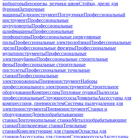
вибраторы
Бензорезы, резчики швов
Стойки, дрели для
бурения
Затирочные
машины
Гидроинструмент
Погрузчики
Профессиональный
инструмент
Профессиональные
шуруповерты
Профессиональные
шлифмашины
Профессиональные
перфораторы
Профессиональные циркулярные
пилы
Профессиональные электролобзики
Профессиональные
дрели
Профессиональные фрезеры
Профессиональные
мультиинструменты
Профессиональные
электрорубанки
Профессиональные строительные
фены
Профессиональные строительные
пистолеты
Профессиональные точильные
станки
Профессиональные
электроножницы
Пневмоинструмент
Наборы
профессионального электроинструмента
Строительное
оборудование
Компрессоры
Тепловые пушки
Пылесосы
профессиональные
Стружкоотсосы
Домкраты
Аксессуары для
компрессоров, пневмосистем
Системы пылеудаления для
электроинструмента
Пневмоинструмент
Станки и
оборудование
Деревообрабатывающие
станки
Ленточнопильные станки
Металлообрабатывающие
станки
Плиткорезные станки
Точильные
станки
Комплектующие для станков
Оснастка для
станков
Аксессуары для станков
Стружкоотсосы
Аксессуары