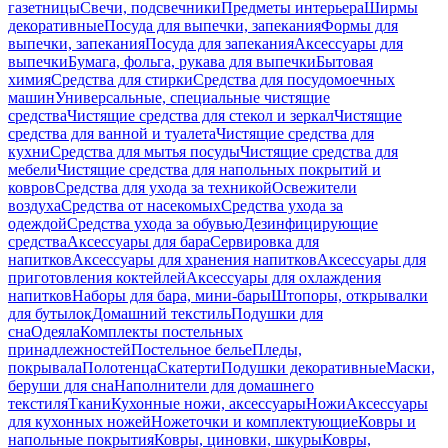
газетницы
Свечи, подсвечники
Предметы интерьера
Ширмы
декоративные
Посуда для выпечки, запекания
Формы для
выпечки, запекания
Посуда для запекания
Аксессуары для
выпечки
Бумага, фольга, рукава для выпечки
Бытовая
химия
Средства для стирки
Средства для посудомоечных
машин
Универсальные, специальные чистящие
средства
Чистящие средства для стекол и зеркал
Чистящие
средства для ванной и туалета
Чистящие средства для
кухни
Средства для мытья посуды
Чистящие средства для
мебели
Чистящие средства для напольных покрытий и
ковров
Средства для ухода за техникой
Освежители
воздуха
Средства от насекомых
Средства ухода за
одеждой
Средства ухода за обувью
Дезинфицирующие
средства
Аксессуары для бара
Сервировка для
напитков
Аксессуары для хранения напитков
Аксессуары для
приготовления коктейлей
Аксессуары для охлаждения
напитков
Наборы для бара, мини-бары
Штопоры, открывалки
для бутылок
Домашний текстиль
Подушки для
сна
Одеяла
Комплекты постельных
принадлежностей
Постельное белье
Пледы,
покрывала
Полотенца
Скатерти
Подушки декоративные
Маски,
беруши для сна
Наполнители для домашнего
текстиля
Ткани
Кухонные ножи, аксессуары
Ножи
Аксессуары
для кухонных ножей
Ножеточки и комплектующие
Ковры и
напольные покрытия
Ковры, циновки, шкуры
Ковры,