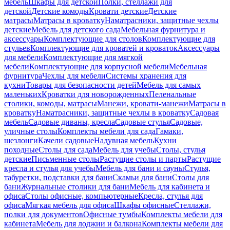
мебель
Шкафы для детской
Полки, стеллажи для
детской
Детские комоды
Кровати детские
Детские
матрасы
Матрасы в кроватку
Наматрасники, защитные чехлы
детские
Мебель для детского сада
Мебельная фурнитура и
аксессуары
Комплектующие для столов
Комплектующие для
стульев
Комплектующие для кроватей и кроваток
Аксессуары
для мебели
Комплектующие для мягкой
мебели
Комплектующие для корпусной мебели
Мебельная
фурнитура
Чехлы для мебели
Системы хранения для
кухни
Товары для безопасности детей
Мебель для самых
маленьких
Кроватки для новорожденных
Пеленальные
столики, комоды, матрасы
Манежи, кровати-манежи
Матрасы в
кроватку
Наматрасники, защитные чехлы в кроватку
Садовая
мебель
Садовые диваны, кресла
Садовые стулья
Садовые,
уличные столы
Комплекты мебели для сада
Гамаки,
шезлонги
Качели садовые
Надувная мебель
Кухни
походные
Столы для сада
Мебель для учебы
Столы, стулья
детские
Письменные столы
Растущие столы и парты
Растущие
кресла и стулья для учебы
Мебель для бани и сауны
Стулья,
табуретки, подставки для бани
Скамьи для бани
Столы для
бани
Журнальные столики для бани
Мебель для кабинета и
офиса
Столы офисные, компьютерные
Кресла, стулья для
офиса
Мягкая мебель для офиса
Шкафы офисные
Стеллажи,
полки для документов
Офисные тумбы
Комплекты мебели для
кабинета
Мебель для лоджии и балкона
Комплекты мебели для