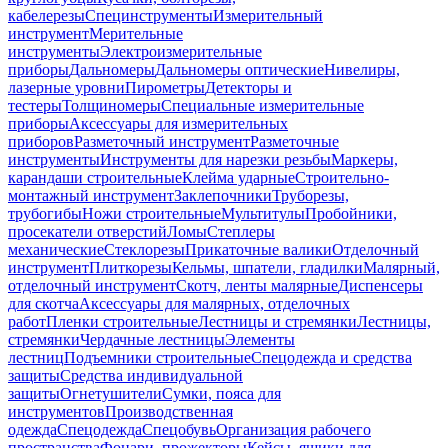
кабелерезы
Специнструменты
Измерительный
инструмент
Мерительные
инструменты
Электроизмерительные
приборы
Дальномеры
Дальномеры оптические
Нивелиры,
лазерные уровни
Пирометры
Детекторы и
тестеры
Толщиномеры
Специальные измерительные
приборы
Аксессуары для измерительных
приборов
Разметочный инструмент
Разметочные
инструменты
Инструменты для нарезки резьбы
Маркеры,
карандаши строительные
Клейма ударные
Строительно-
монтажный инструмент
Заклепочники
Труборезы,
трубогибы
Ножи строительные
Мультитулы
Пробойники,
просекатели отверстий
Ломы
Степлеры
механические
Стеклорезы
Прикаточные валики
Отделочный
инструмент
Плиткорезы
Кельмы, шпатели, гладилки
Малярный,
отделочный инструмент
Скотч, ленты малярные
Диспенсеры
для скотча
Аксессуары для малярных, отделочных
работ
Пленки строительные
Лестницы и стремянки
Лестницы,
стремянки
Чердачные лестницы
Элементы
лестниц
Подъемники строительные
Спецодежда и средства
защиты
Средства индивидуальной
защиты
Огнетушители
Сумки, пояса для
инструментов
Производственная
одежда
Спецодежда
Спецобувь
Организация рабочего
пространства
Фонари, прожекторы
Кейсы, ящики для