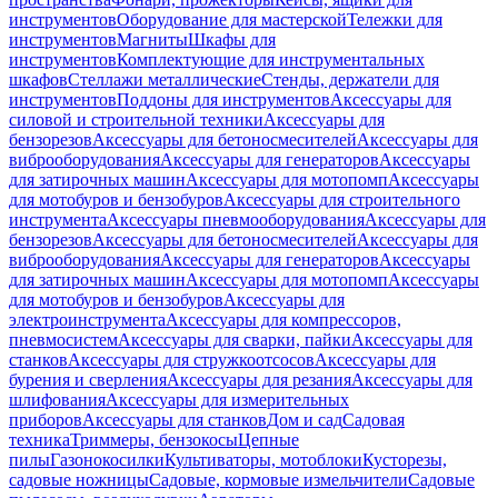
инструментов
Оборудование для мастерской
Тележки для
инструментов
Магниты
Шкафы для
инструментов
Комплектующие для инструментальных
шкафов
Стеллажи металлические
Стенды, держатели для
инструментов
Поддоны для инструментов
Аксессуары для
силовой и строительной техники
Аксессуары для
бензорезов
Аксессуары для бетоносмесителей
Аксессуары для
виброоборудования
Аксессуары для генераторов
Аксессуары
для затирочных машин
Аксессуары для мотопомп
Аксессуары
для мотобуров и бензобуров
Аксессуары для строительного
инструмента
Аксессуары пневмооборудования
Аксессуары для
бензорезов
Аксессуары для бетоносмесителей
Аксессуары для
виброоборудования
Аксессуары для генераторов
Аксессуары
для затирочных машин
Аксессуары для мотопомп
Аксессуары
для мотобуров и бензобуров
Аксессуары для
электроинструмента
Аксессуары для компрессоров,
пневмосистем
Аксессуары для сварки, пайки
Аксессуары для
станков
Аксессуары для стружкоотсосов
Аксессуары для
бурения и сверления
Аксессуары для резания
Аксессуары для
шлифования
Аксессуары для измерительных
приборов
Аксессуары для станков
Дом и сад
Садовая
техника
Триммеры, бензокосы
Цепные
пилы
Газонокосилки
Культиваторы, мотоблоки
Кусторезы,
садовые ножницы
Садовые, кормовые измельчители
Садовые