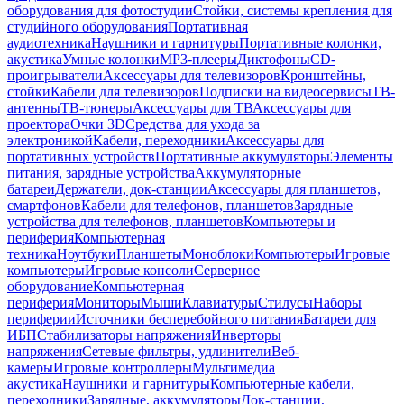
оборудования для фотостудии
Стойки, системы крепления для
студийного оборудования
Портативная
аудиотехника
Наушники и гарнитуры
Портативные колонки,
акустика
Умные колонки
MP3-плееры
Диктофоны
CD-
проигрыватели
Аксессуары для телевизоров
Кронштейны,
стойки
Кабели для телевизоров
Подписки на видеосервисы
ТВ-
антенны
ТВ-тюнеры
Аксессуары для ТВ
Аксессуары для
проектора
Очки 3D
Средства для ухода за
электроникой
Кабели, переходники
Аксессуары для
портативных устройств
Портативные аккумуляторы
Элементы
питания, зарядные устройства
Аккумуляторные
батареи
Держатели, док-станции
Аксессуары для планшетов,
смартфонов
Кабели для телефонов, планшетов
Зарядные
устройства для телефонов, планшетов
Компьютеры и
периферия
Компьютерная
техника
Ноутбуки
Планшеты
Моноблоки
Компьютеры
Игровые
компьютеры
Игровые консоли
Серверное
оборудование
Компьютерная
периферия
Мониторы
Мыши
Клавиатуры
Стилусы
Наборы
периферии
Источники бесперебойного питания
Батареи для
ИБП
Стабилизаторы напряжения
Инверторы
напряжения
Сетевые фильтры, удлинители
Веб-
камеры
Игровые контроллеры
Мультимедиа
акустика
Наушники и гарнитуры
Компьютерные кабели,
переходники
Зарядные, аккумуляторы
Док-станции,