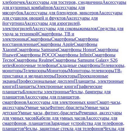
хлебопечек
Аксессуары для тостеров, сэндвичниц
Аксессуары
для кухонных комбайнов
Аксессуары для
мясорубок
Аксессуары для блендеров, миксеров
Аксессуары
для сушилок овощей и фруктов
Аксессуары для
йогуртниц
Аксессуары для аэрогрилей,
электрогрилей
Аксессуары для соковыжималок
Средства для
ухода за техникой
Смартфоны, ТВ и
электроника
Смартфоны
Смартфоны
Смартфоны
восстановленные
Смартфоны Apple
Смартфоны
Xiaomi
Смартфоны Samsung
Смартфоны Honor
Смартфоны
Huawei
Смартфоны POCO
Смартфоны Infinix
Смартфоны
Tecno
Смартфоны Realme
Смартфоны Samsung Galaxy S26
series
Кнопочные телефоны
Складные смартфоны
Телевизоры,
мониторы
Телевизоры
Мониторы
Мониторы-телевизоры
ТВ-
приставки и медиаплееры
Проекторы
Проекционные
экраны
Профессиональные дисплеи
Планшеты, электронные
книги
Планшеты
Электронные книги
Графические
планшеты
Блокноты электронные
Чехлы, бамперы для
планшетов
Аксессуары для планшетов,
смартфонов
Аксессуары для электронных книг
Смарт-часы,
аксессуары
Умные часы
Фитнес-браслеты
Умные часы
детские
Умные часы, фитнес-браслеты
Ремешки, аксессуары
для умных часов
Кабели для умных часов
Аксессуары для
смартфонов, планшетов
Зарядные устройства для телефонов,
планшетов
Чехлы, защитные стекла для телефонов
Чехлы для