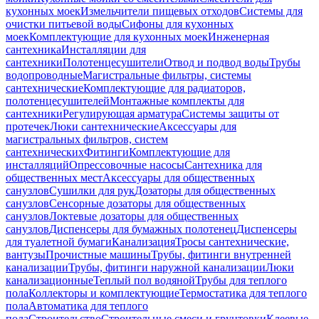
кухонных моек
Измельчители пищевых отходов
Системы для
очистки питьевой воды
Сифоны для кухонных
моек
Комплектующие для кухонных моек
Инженерная
сантехника
Инсталляции для
сантехники
Полотенцесушители
Отвод и подвод воды
Трубы
водопроводные
Магистральные фильтры, системы
сантехнические
Комплектующие для радиаторов,
полотенцесушителей
Монтажные комплекты для
сантехники
Регулирующая арматура
Системы защиты от
протечек
Люки сантехнические
Аксессуары для
магистральных фильтров, систем
сантехнических
Фитинги
Комплектующие для
инсталляций
Опрессовочные насосы
Сантехника для
общественных мест
Аксессуары для общественных
санузлов
Сушилки для рук
Дозаторы для общественных
санузлов
Сенсорные дозаторы для общественных
санузлов
Локтевые дозаторы для общественных
санузлов
Диспенсеры для бумажных полотенец
Диспенсеры
для туалетной бумаги
Канализация
Тросы сантехнические,
вантузы
Прочистные машины
Трубы, фитинги внутренней
канализации
Трубы, фитинги наружной канализации
Люки
канализационные
Теплый пол водяной
Трубы для теплого
пола
Коллекторы и комплектующие
Термостатика для теплого
пола
Автоматика для теплого
пола
Строительство
Строительные смеси и грунтовки
Клеевые