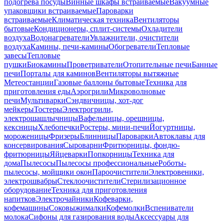
подогрева посуды
Винные шкафы встраиваемые
Вакуумные
упаковщики встраиваемые
Пароварки
встраиваемые
Климатическая техника
Вентиляторы
бытовые
Кондиционеры, сплит-системы
Охладители
воздуха
Водонагреватели
Увлажнители, очистители
воздуха
Камины, печи-камины
Обогреватели
Тепловые
завесы
Тепловые
пушки
Биокамины
Проветриватели
Отопительные печи
Банные
печи
Порталы для каминов
Вентиляторы вытяжные
Метеостанции
Газовые баллоны бытовые
Техника для
приготовления еды
Аэрогрили
Микроволновые
печи
Мультиварки
Сэндвичницы, хот-дог
мейкеры
Тостеры
Электрогрили,
электрошашлычницы
Вафельницы, орешницы,
кексницы
Хлебопечки
Ростеры, мини-печи
Йогуртницы,
мороженицы
Фризеры
Блинницы
Пароварки
Автоклавы для
консервирования
Сыроварни
Фритюрницы, фондю-
фритюрницы
Яйцеварки
Попкорницы
Техника для
дома
Пылесосы
Пылесосы профессиональные
Роботы-
пылесосы, мойщики окон
Пароочистители
Электровеники,
электрошвабры
Стеклоочистители
Стерилизационное
оборудование
Техника для приготовления
напитков
Электрочайники
Кофеварки,
кофемашины
Соковыжималки
Кофемолки
Вспениватели
молока
Сифоны для газирования воды
Аксессуары для