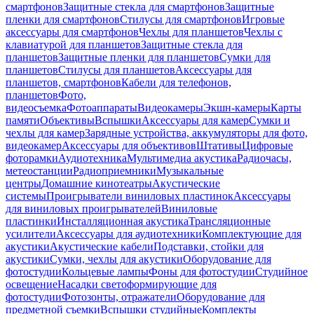
смартфонов
Защитные стекла для смартфонов
Защитные
пленки для смартфонов
Стилусы для смартфонов
Игровые
аксессуары для смартфонов
Чехлы для планшетов
Чехлы с
клавиатурой для планшетов
Защитные стекла для
планшетов
Защитные пленки для планшетов
Сумки для
планшетов
Стилусы для планшетов
Аксессуары для
планшетов, смартфонов
Кабели для телефонов,
планшетов
Фото,
видеосъемка
Фотоаппараты
Видеокамеры
Экшн-камеры
Карты
памяти
Объективы
Вспышки
Аксессуары для камер
Сумки и
чехлы для камер
Зарядные устройства, аккумуляторы для фото,
видеокамер
Аксессуары для объективов
Штативы
Цифровые
фоторамки
Аудиотехника
Мультимедиа акустика
Радиочасы,
метеостанции
Радиоприемники
Музыкальные
центры
Домашние кинотеатры
Акустические
системы
Проигрыватели виниловых пластинок
Аксессуары
для виниловых проигрывателей
Виниловые
пластинки
Инсталляционная акустика
Трансляционные
усилители
Аксессуары для аудиотехники
Комплектующие для
акустики
Акустические кабели
Подставки, стойки для
акустики
Сумки, чехлы для акустики
Оборудование для
фотостудии
Кольцевые лампы
Фоны для фотостудии
Студийное
освещение
Насадки светоформирующие для
фотостудии
Фотозонты, отражатели
Оборудование для
предметной съемки
Вспышки студийные
Комплекты