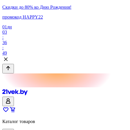
Скидки до 80% ко Дню Рождения!
промокод HAPPY22
01
дн
03
:
36
:
49
Каталог товаров