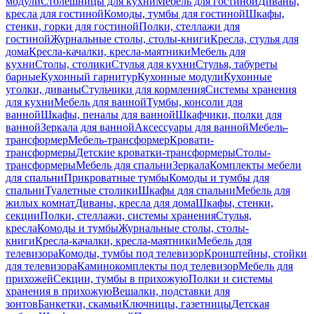
модули
Столешницы для кухни
Мебель для гостиной
Диваны,
кресла для гостиной
Комоды, тумбы для гостиной
Шкафы,
стенки, горки для гостиной
Полки, стеллажи для
гостиной
Журнальные столы, столы-книги
Кресла, стулья для
дома
Кресла-качалки, кресла-маятники
Мебель для
кухни
Столы, столики
Стулья для кухни
Стулья, табуреты
барные
Кухонный гарнитур
Кухонные модули
Кухонные
уголки, диваны
Стульчики для кормления
Системы хранения
для кухни
Мебель для ванной
Тумбы, консоли для
ванной
Шкафы, пеналы для ванной
Шкафчики, полки для
ванной
Зеркала для ванной
Аксессуары для ванной
Мебель-
трансформер
Мебель-трансформер
Кровати-
трансформеры
Детские кроватки-трансформеры
Столы-
трансформеры
Мебель для спальни
Зеркала
Комплекты мебели
для спальни
Прикроватные тумбы
Комоды и тумбы для
спальни
Туалетные столики
Шкафы для спальни
Мебель для
жилых комнат
Диваны, кресла для дома
Шкафы, стенки,
секции
Полки, стеллажи, системы хранения
Стулья,
кресла
Комоды и тумбы
Журнальные столы, столы-
книги
Кресла-качалки, кресла-маятники
Мебель для
телевизора
Комоды, тумбы под телевизор
Кронштейны, стойки
для телевизора
Каминокомплекты под телевизор
Мебель для
прихожей
Секции, тумбы в прихожую
Полки и системы
хранения в прихожую
Вешалки, подставки для
зонтов
Банкетки, скамьи
Ключницы, газетницы
Детская