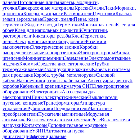
панели
Потолочные плиты
Багеты, молдинги,
уголки
Лакокрасочные материалы
Краски
Эмали
Лаки
Морилки,
пропитки
Колеры для краски
Растворители
Грунтовки
Краски,
эмали аэрозольные
Краски, эмали
Пены, клеи,
герметики
Жидкие гвозди
Герметики
Монтажная пена
Клеи для
обоев
Клеи для напольных покрытий
Очистители,
растворители
Фиксаторы резьбы
Клеи
Герметики,
пены
Электромонтажное оборудование
Розетки и
выключатели
Электрические звонки
Коробки
распределительные и подрозетники
Электропатроны
Вилки,
штепсели
Молниеприемники
Заземление
Электромонтажные
изделия
Клеммы
Средства диэлектрические
Трубки
термоусаживаемые
Изолирующие зажимы
Кабель и системы
для прокладки
Короба, трубы, металлорукав
Силовой
кабель
Наконечники, гильзы кабельные
Аксессуары для труб,
коробов
Кабельный крепеж
Арматура СИП
Электрощитовое
оборудование
Электрощиты
Аксессуары для
электрощита
Шины электротехнические
Выключатели
путевые, концевые
Трансформаторы
Аппаратура
управления
Рубильники
Предохранители
Частотные
преобразователи
Пускатели магнитные
Модульная
автоматика
Выключатели автоматические
Реле
Выключатели
нагрузки
Контакторы
Дополнительное модульное
оборудование
УЗИП
Автоматика пуска
двигателя
Дифференциальные