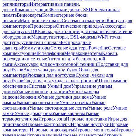
репликаторы
Интерактивные панели,
доски
Комплектующие
Жесткие диски, SSD
Оперативная
память
Видеокарты
Компьютерные блоки
питания
Материнские платы
Системы охлаждения
Корпуса для
компьютеров
Процессоры
Оптические приводы
Аксессуары
для корпусов ПК
Боксы, док-станции для накопителей
Сетевое
оборудование
Маршрутизаторы, DSL-модемы
Wi-Fi точки
доступа, усилители сигнала
Беспроводные
адаптеры
Коммутаторы
Сетевые адаптеры
Powerline
Сетевые
комплектующие
IP-телефония
Медиаконвертеры
Кабели,
переходники сетевые
Антенны для беспроводной
связи
Аксессуары для компьютерной техники
Подставки для
ноутбуков
Аксессуары для ноутбуков
Очки для
компьютера
Рюкзаки для ноутбуков
Сумки, чехлы для
ноутбуков
Средства для ухода за электроникой
Программное
обеспечение
Система Умный дом
Управление умным
домом
Умные колонки, станции
Умные камеры
видеонаблюдения
Умные датчики для дома
Умные
лампы
Умные выключатели
Умные розетки
Умные
светильники
Умные светодиодные ленты
Умные реле
Умные
замки
Умные домофоны
Умные карнизы
Умные
терморегуляторы
Игровая зона
Игровые приставки
Игры для
приставок
Игровые контроллеры
Игровые ноутбуки
Игровые
компьютеры
Игровые видеокарты
Игровые мониторы
Игровые
телевизоры
Игровые мыши
Игровые клавиатуры
Игровые