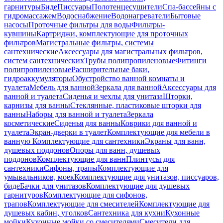
гарнитуры
Биде
Писсуары
Полотенцесушители
Спа-бассейны с
гидромассажем
Водоснабжение
Водонагреватели
Бытовые
насосы
Проточные фильтры для воды
Фильтры-
кувшины
Картриджи, комплектующие для проточных
фильтров
Магистральные фильтры, системы
сантехнические
Аксессуары для магистральных фильтров,
систем сантехнических
Трубы полипропиленовые
Фитинги
полипропиленовые
Расширительные баки,
гидроаккумуляторы
Обустройство ванной комнаты и
туалета
Мебель для ванной
Зеркала для ванной
Аксессуары для
ванной и туалета
Сиденья и чехлы для унитаза
Шторки,
карнизы для ванны
Стеклянные, пластиковые шторки для
ванны
Наборы для ванной и туалета
Зеркала
косметические
Сиденья для ванны
Коврики для ванной и
туалета
Экран-дверки в туалет
Комплектующие для мебели в
ванную
Комплектующие для сантехники
Экраны для ванн,
душевых поддонов
Опоры для ванн, душевых
поддонов
Комплектующие для ванн
Плинтусы для
сантехники
Сифоны, трапы
Комплектующие для
умывальников, моек
Комплектующие для унитазов, писсуаров,
биде
Бачки для унитазов
Комплектующие для душевых
гарнитуров
Комплектующие для сифонов,
трапов
Комплектующие для смесителей
Комплектующие для
душевых кабин, уголков
Сантехника для кухни
Кухонные
мойки
Кухонные мойки со смесителями
Смесители для