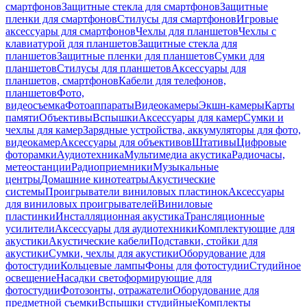
смартфонов
Защитные стекла для смартфонов
Защитные
пленки для смартфонов
Стилусы для смартфонов
Игровые
аксессуары для смартфонов
Чехлы для планшетов
Чехлы с
клавиатурой для планшетов
Защитные стекла для
планшетов
Защитные пленки для планшетов
Сумки для
планшетов
Стилусы для планшетов
Аксессуары для
планшетов, смартфонов
Кабели для телефонов,
планшетов
Фото,
видеосъемка
Фотоаппараты
Видеокамеры
Экшн-камеры
Карты
памяти
Объективы
Вспышки
Аксессуары для камер
Сумки и
чехлы для камер
Зарядные устройства, аккумуляторы для фото,
видеокамер
Аксессуары для объективов
Штативы
Цифровые
фоторамки
Аудиотехника
Мультимедиа акустика
Радиочасы,
метеостанции
Радиоприемники
Музыкальные
центры
Домашние кинотеатры
Акустические
системы
Проигрыватели виниловых пластинок
Аксессуары
для виниловых проигрывателей
Виниловые
пластинки
Инсталляционная акустика
Трансляционные
усилители
Аксессуары для аудиотехники
Комплектующие для
акустики
Акустические кабели
Подставки, стойки для
акустики
Сумки, чехлы для акустики
Оборудование для
фотостудии
Кольцевые лампы
Фоны для фотостудии
Студийное
освещение
Насадки светоформирующие для
фотостудии
Фотозонты, отражатели
Оборудование для
предметной съемки
Вспышки студийные
Комплекты