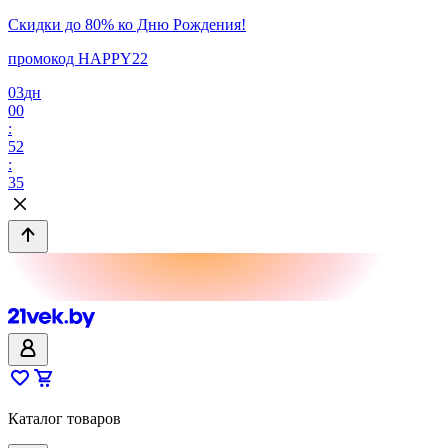
Скидки до 80% ко Дню Рождения!
промокод HAPPY22
03
дн
00
:
52
:
35
Каталог товаров