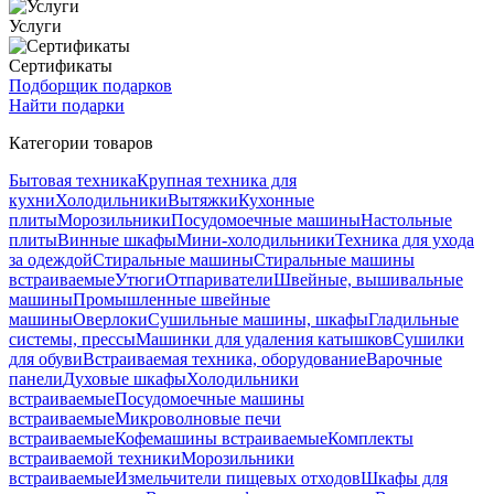
Услуги
Сертификаты
Подборщик подарков
Найти подарки
Категории товаров
Бытовая техника
Крупная техника для
кухни
Холодильники
Вытяжки
Кухонные
плиты
Морозильники
Посудомоечные машины
Настольные
плиты
Винные шкафы
Мини-холодильники
Техника для ухода
за одеждой
Стиральные машины
Стиральные машины
встраиваемые
Утюги
Отпариватели
Швейные, вышивальные
машины
Промышленные швейные
машины
Оверлоки
Сушильные машины, шкафы
Гладильные
системы, прессы
Машинки для удаления катышков
Сушилки
для обуви
Встраиваемая техника, оборудование
Варочные
панели
Духовые шкафы
Холодильники
встраиваемые
Посудомоечные машины
встраиваемые
Микроволновые печи
встраиваемые
Кофемашины встраиваемые
Комплекты
встраиваемой техники
Морозильники
встраиваемые
Измельчители пищевых отходов
Шкафы для