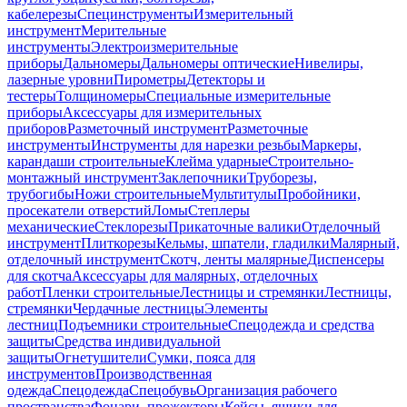
кабелерезы
Специнструменты
Измерительный
инструмент
Мерительные
инструменты
Электроизмерительные
приборы
Дальномеры
Дальномеры оптические
Нивелиры,
лазерные уровни
Пирометры
Детекторы и
тестеры
Толщиномеры
Специальные измерительные
приборы
Аксессуары для измерительных
приборов
Разметочный инструмент
Разметочные
инструменты
Инструменты для нарезки резьбы
Маркеры,
карандаши строительные
Клейма ударные
Строительно-
монтажный инструмент
Заклепочники
Труборезы,
трубогибы
Ножи строительные
Мультитулы
Пробойники,
просекатели отверстий
Ломы
Степлеры
механические
Стеклорезы
Прикаточные валики
Отделочный
инструмент
Плиткорезы
Кельмы, шпатели, гладилки
Малярный,
отделочный инструмент
Скотч, ленты малярные
Диспенсеры
для скотча
Аксессуары для малярных, отделочных
работ
Пленки строительные
Лестницы и стремянки
Лестницы,
стремянки
Чердачные лестницы
Элементы
лестниц
Подъемники строительные
Спецодежда и средства
защиты
Средства индивидуальной
защиты
Огнетушители
Сумки, пояса для
инструментов
Производственная
одежда
Спецодежда
Спецобувь
Организация рабочего
пространства
Фонари, прожекторы
Кейсы, ящики для