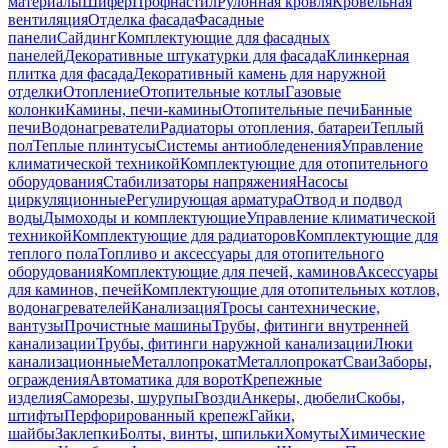
материалы
Шифер
Профнастил
Рулонная кровля
Кровельная
вентиляция
Отделка фасада
Фасадные
панели
Сайдинг
Комплектующие для фасадных
панелей
Декоративные штукатурки для фасада
Клинкерная
плитка для фасада
Декоративный камень для наружной
отделки
Отопление
Отопительные котлы
Газовые
колонки
Камины, печи-камины
Отопительные печи
Банные
печи
Водонагреватели
Радиаторы отопления, батареи
Теплый
пол
Теплые плинтусы
Системы антиобледенения
Управление
климатической техникой
Комплектующие для отопительного
оборудования
Стабилизаторы напряжения
Насосы
циркуляционные
Регулирующая арматура
Отвод и подвод
воды
Дымоходы и комплектующие
Управление климатической
техникой
Комплектующие для радиаторов
Комплектующие для
теплого пола
Топливо и аксессуары для отопительного
оборудования
Комплектующие для печей, каминов
Аксессуары
для каминов, печей
Комплектующие для отопительных котлов,
водонагревателей
Канализация
Тросы сантехнические,
вантузы
Прочистные машины
Трубы, фитинги внутренней
канализации
Трубы, фитинги наружной канализации
Люки
канализационные
Металлопрокат
Металлопрокат
Сваи
Заборы,
ограждения
Автоматика для ворот
Крепежные
изделия
Саморезы, шурупы
Гвозди
Анкеры, дюбели
Скобы,
штифты
Перфорированный крепеж
Гайки,
шайбы
Заклепки
Болты, винты, шпильки
Хомуты
Химические