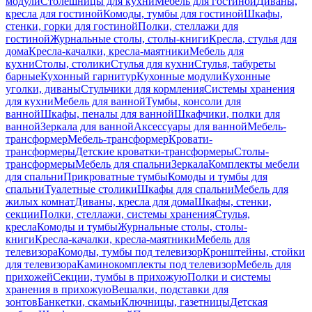
модули
Столешницы для кухни
Мебель для гостиной
Диваны,
кресла для гостиной
Комоды, тумбы для гостиной
Шкафы,
стенки, горки для гостиной
Полки, стеллажи для
гостиной
Журнальные столы, столы-книги
Кресла, стулья для
дома
Кресла-качалки, кресла-маятники
Мебель для
кухни
Столы, столики
Стулья для кухни
Стулья, табуреты
барные
Кухонный гарнитур
Кухонные модули
Кухонные
уголки, диваны
Стульчики для кормления
Системы хранения
для кухни
Мебель для ванной
Тумбы, консоли для
ванной
Шкафы, пеналы для ванной
Шкафчики, полки для
ванной
Зеркала для ванной
Аксессуары для ванной
Мебель-
трансформер
Мебель-трансформер
Кровати-
трансформеры
Детские кроватки-трансформеры
Столы-
трансформеры
Мебель для спальни
Зеркала
Комплекты мебели
для спальни
Прикроватные тумбы
Комоды и тумбы для
спальни
Туалетные столики
Шкафы для спальни
Мебель для
жилых комнат
Диваны, кресла для дома
Шкафы, стенки,
секции
Полки, стеллажи, системы хранения
Стулья,
кресла
Комоды и тумбы
Журнальные столы, столы-
книги
Кресла-качалки, кресла-маятники
Мебель для
телевизора
Комоды, тумбы под телевизор
Кронштейны, стойки
для телевизора
Каминокомплекты под телевизор
Мебель для
прихожей
Секции, тумбы в прихожую
Полки и системы
хранения в прихожую
Вешалки, подставки для
зонтов
Банкетки, скамьи
Ключницы, газетницы
Детская