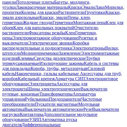
панели
Потолочные плиты
Багеты, молдинги,
уголки
Лакокрасочные материалы
Краски
Эмали
Лаки
Морилки,
пропитки
Колеры для краски
Растворители
Грунтовки
Краски,
эмали аэрозольные
Краски, эмали
Пены, клеи,
герметики
Жидкие гвозди
Герметики
Монтажная пена
Клеи для
обоев
Клеи для напольных покрытий
Очистители,
растворители
Фиксаторы резьбы
Клеи
Герметики,
пены
Электромонтажное оборудование
Розетки и
выключатели
Электрические звонки
Коробки
распределительные и подрозетники
Электропатроны
Вилки,
штепсели
Молниеприемники
Заземление
Электромонтажные
изделия
Клеммы
Средства диэлектрические
Трубки
термоусаживаемые
Изолирующие зажимы
Кабель и системы
для прокладки
Короба, трубы, металлорукав
Силовой
кабель
Наконечники, гильзы кабельные
Аксессуары для труб,
коробов
Кабельный крепеж
Арматура СИП
Электрощитовое
оборудование
Электрощиты
Аксессуары для
электрощита
Шины электротехнические
Выключатели
путевые, концевые
Трансформаторы
Аппаратура
управления
Рубильники
Предохранители
Частотные
преобразователи
Пускатели магнитные
Модульная
автоматика
Выключатели автоматические
Реле
Выключатели
нагрузки
Контакторы
Дополнительное модульное
оборудование
УЗИП
Автоматика пуска
двигателя
Дифференциальные