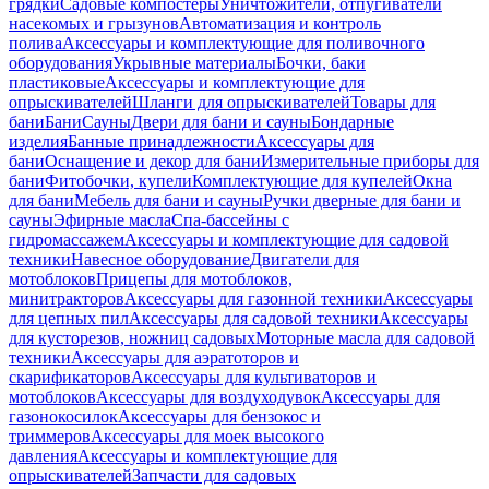
грядки
Садовые компостеры
Уничтожители, отпугиватели
насекомых и грызунов
Автоматизация и контроль
полива
Аксессуары и комплектующие для поливочного
оборудования
Укрывные материалы
Бочки, баки
пластиковые
Аксессуары и комплектующие для
опрыскивателей
Шланги для опрыскивателей
Товары для
бани
Бани
Сауны
Двери для бани и сауны
Бондарные
изделия
Банные принадлежности
Аксессуары для
бани
Оснащение и декор для бани
Измерительные приборы для
бани
Фитобочки, купели
Комплектующие для купелей
Окна
для бани
Мебель для бани и сауны
Ручки дверные для бани и
сауны
Эфирные масла
Спа-бассейны с
гидромассажем
Аксессуары и комплектующие для садовой
техники
Навесное оборудование
Двигатели для
мотоблоков
Прицепы для мотоблоков,
минитракторов
Аксессуары для газонной техники
Аксессуары
для цепных пил
Аксессуары для садовой техники
Аксессуары
для кусторезов, ножниц садовых
Моторные масла для садовой
техники
Аксессуары для аэратоторов и
скарификаторов
Аксессуары для культиваторов и
мотоблоков
Аксессуары для воздуходувок
Аксессуары для
газонокосилок
Аксессуары для бензокос и
триммеров
Аксессуары для моек высокого
давления
Аксессуары и комплектующие для
опрыскивателей
Запчасти для садовых