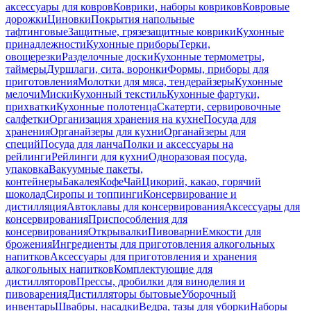
аксессуары для ковров
Коврики, наборы ковриков
Ковровые
дорожки
Циновки
Покрытия напольные
тафтинговые
Защитные, грязезащитные коврики
Кухонные
принадлежности
Кухонные приборы
Терки,
овощерезки
Разделочные доски
Кухонные термометры,
таймеры
Дуршлаги, сита, воронки
Формы, приборы для
приготовления
Молотки для мяса, тендерайзеры
Кухонные
мелочи
Миски
Кухонный текстиль
Кухонные фартуки,
прихватки
Кухонные полотенца
Скатерти, сервировочные
салфетки
Организация хранения на кухне
Посуда для
хранения
Органайзеры для кухни
Органайзеры для
специй
Посуда для ланча
Полки и аксессуары на
рейлинги
Рейлинги для кухни
Одноразовая посуда,
упаковка
Вакуумные пакеты,
контейнеры
Бакалея
Кофе
Чай
Цикорий, какао, горячий
шоколад
Сиропы и топпинги
Консервирование и
дистилляция
Автоклавы для консервирования
Аксессуары для
консервирования
Приспособления для
консервирования
Открывалки
Пивоварни
Емкости для
брожения
Ингредиенты для приготовления алкогольных
напитков
Аксессуары для приготовления и хранения
алкогольных напитков
Комплектующие для
дистилляторов
Прессы, дробилки для виноделия и
пивоварения
Дистилляторы бытовые
Уборочный
инвентарь
Швабры, насадки
Ведра, тазы для уборки
Наборы