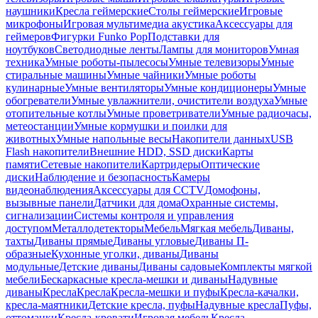
наушники
Кресла геймерские
Столы геймерские
Игровые
микрофоны
Игровая мультимедиа акустика
Аксессуары для
геймеров
Фигурки Funko Pop
Подставки для
ноутбуков
Светодиодные ленты
Лампы для мониторов
Умная
техника
Умные роботы-пылесосы
Умные телевизоры
Умные
стиральные машины
Умные чайники
Умные роботы
кулинарные
Умные вентиляторы
Умные кондиционеры
Умные
обогреватели
Умные увлажнители, очистители воздуха
Умные
отопительные котлы
Умные проветриватели
Умные радиочасы,
метеостанции
Умные кормушки и поилки для
животных
Умные напольные весы
Накопители данных
USB
Flash накопители
Внешние HDD, SSD диски
Карты
памяти
Сетевые накопители
Картридеры
Оптические
диски
Наблюдение и безопасность
Камеры
видеонаблюдения
Аксессуары для CCTV
Домофоны,
вызывные панели
Датчики для дома
Охранные системы,
сигнализации
Системы контроля и управления
доступом
Металлодетекторы
Мебель
Мягкая мебель
Диваны,
тахты
Диваны прямые
Диваны угловые
Диваны П-
образные
Кухонные уголки, диваны
Диваны
модульные
Детские диваны
Диваны садовые
Комплекты мягкой
мебели
Бескаркасные кресла-мешки и диваны
Надувные
диваны
Кресла
Кресла
Кресла-мешки и пуфы
Кресла-качалки,
кресла-маятники
Детские кресла, пуфы
Надувные кресла
Пуфы,
оттоманки
Кресла-кровати
Игровая мебель
Кресла