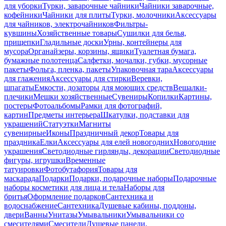
для уборки
Турки, заварочные чайники
Чайники заварочные,
кофейники
Чайники для плиты
Турки, молочники
Аксессуары
для чайников, электрочайников
Фильтры-
кувшины
Хозяйственные товары
Сушилки для белья,
прищепки
Гладильные доски
Урны, контейнеры для
мусора
Органайзеры, корзины, ящики
Туалетная бумага,
бумажные полотенца
Салфетки, мочалки, губки, мусорные
пакеты
Фольга, пленка, пакеты
Упаковочная тара
Аксессуары
для глажения
Аксессуары для стирки
Веревки,
шпагаты
Емкости, дозаторы для моющих средств
Вешалки-
плечики
Мешки хозяйственные
Сувениры
Копилки
Картины,
постеры
Фотоальбомы
Рамки для фотографий,
картин
Предметы интерьера
Шкатулки, подставки для
украшений
Статуэтки
Магниты
сувенирные
Иконы
Праздничный декор
Товары для
праздника
Елки
Аксессуары для елей новогодних
Новогодние
украшения
Светодиодные гирлянды, декорации
Светодиодные
фигуры, игрушки
Временные
татуировки
Фотобутафория
Товары для
маскарада
Подарки
Подарки, подарочные наборы
Подарочные
наборы косметики для лица и тела
Наборы для
бритья
Оформление подарков
Сантехника и
водоснабжение
Сантехника
Душевые кабины, поддоны,
двери
Ванны
Унитазы
Умывальники
Умывальники со
смесителями
Смесители
Душевые панели,