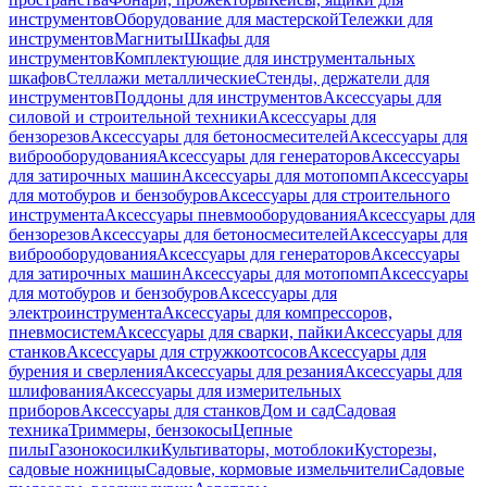
инструментов
Оборудование для мастерской
Тележки для
инструментов
Магниты
Шкафы для
инструментов
Комплектующие для инструментальных
шкафов
Стеллажи металлические
Стенды, держатели для
инструментов
Поддоны для инструментов
Аксессуары для
силовой и строительной техники
Аксессуары для
бензорезов
Аксессуары для бетоносмесителей
Аксессуары для
виброоборудования
Аксессуары для генераторов
Аксессуары
для затирочных машин
Аксессуары для мотопомп
Аксессуары
для мотобуров и бензобуров
Аксессуары для строительного
инструмента
Аксессуары пневмооборудования
Аксессуары для
бензорезов
Аксессуары для бетоносмесителей
Аксессуары для
виброоборудования
Аксессуары для генераторов
Аксессуары
для затирочных машин
Аксессуары для мотопомп
Аксессуары
для мотобуров и бензобуров
Аксессуары для
электроинструмента
Аксессуары для компрессоров,
пневмосистем
Аксессуары для сварки, пайки
Аксессуары для
станков
Аксессуары для стружкоотсосов
Аксессуары для
бурения и сверления
Аксессуары для резания
Аксессуары для
шлифования
Аксессуары для измерительных
приборов
Аксессуары для станков
Дом и сад
Садовая
техника
Триммеры, бензокосы
Цепные
пилы
Газонокосилки
Культиваторы, мотоблоки
Кусторезы,
садовые ножницы
Садовые, кормовые измельчители
Садовые