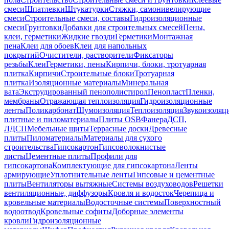
смеси
Шпатлевки
Штукатурки
Стяжки, самонивелирующие
смеси
Строительные смеси, составы
Гидроизоляционные
смеси
Грунтовки
Добавки для строительных смесей
Пены,
клеи, герметики
Жидкие гвозди
Герметики
Монтажная
пена
Клеи для обоев
Клеи для напольных
покрытий
Очистители, растворители
Фиксаторы
резьбы
Клеи
Герметики, пены
Кирпичи, блоки, тротуарная
плитка
Кирпичи
Строительные блоки
Тротуарная
плитка
Изоляционные материалы
Минеральная
вата
Экструдированный пенополистирол
Пенопласт
Пленки,
мембраны
Отражающая теплоизоляция
Гидроизоляционные
ленты
Поликарбонат
Шумоизоляция
Теплоизоляция
Звукоизоляц
плитные и пиломатериалы
Плиты OSB
Фанера
ДСП,
ЛДСП
Мебельные щиты
Террасные доски
Древесные
плиты
Пиломатериалы
Материалы для сухого
строительства
Гипсокартон
Гипсоволокнистые
листы
Цементные плиты
Профили для
гипсокартона
Комплектующие для гипсокартона
Ленты
армирующие
Уплотнительные ленты
Гипсовые и цементные
плиты
Вентиляторы вытяжные
Системы воздуховодов
Решетки
вентиляционные, диффузоры
Кровля и водосток
Черепица и
кровельные материалы
Водосточные системы
Поверхностный
водоотвод
Кровельные софиты
Доборные элементы
кровли
Гидроизоляционные