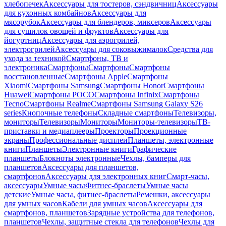
хлебопечек
Аксессуары для тостеров, сэндвичниц
Аксессуары
для кухонных комбайнов
Аксессуары для
мясорубок
Аксессуары для блендеров, миксеров
Аксессуары
для сушилок овощей и фруктов
Аксессуары для
йогуртниц
Аксессуары для аэрогрилей,
электрогрилей
Аксессуары для соковыжималок
Средства для
ухода за техникой
Смартфоны, ТВ и
электроника
Смартфоны
Смартфоны
Смартфоны
восстановленные
Смартфоны Apple
Смартфоны
Xiaomi
Смартфоны Samsung
Смартфоны Honor
Смартфоны
Huawei
Смартфоны POCO
Смартфоны Infinix
Смартфоны
Tecno
Смартфоны Realme
Смартфоны Samsung Galaxy S26
series
Кнопочные телефоны
Складные смартфоны
Телевизоры,
мониторы
Телевизоры
Мониторы
Мониторы-телевизоры
ТВ-
приставки и медиаплееры
Проекторы
Проекционные
экраны
Профессиональные дисплеи
Планшеты, электронные
книги
Планшеты
Электронные книги
Графические
планшеты
Блокноты электронные
Чехлы, бамперы для
планшетов
Аксессуары для планшетов,
смартфонов
Аксессуары для электронных книг
Смарт-часы,
аксессуары
Умные часы
Фитнес-браслеты
Умные часы
детские
Умные часы, фитнес-браслеты
Ремешки, аксессуары
для умных часов
Кабели для умных часов
Аксессуары для
смартфонов, планшетов
Зарядные устройства для телефонов,
планшетов
Чехлы, защитные стекла для телефонов
Чехлы для