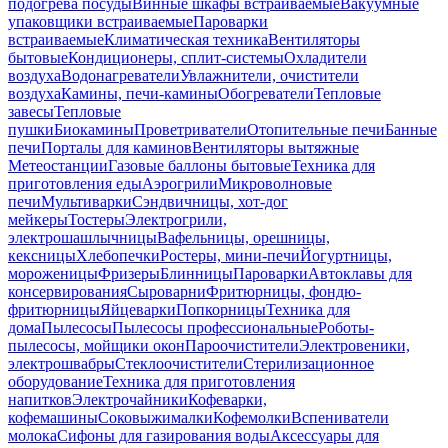
подогрева посуды
Винные шкафы встраиваемые
Вакуумные
упаковщики встраиваемые
Пароварки
встраиваемые
Климатическая техника
Вентиляторы
бытовые
Кондиционеры, сплит-системы
Охладители
воздуха
Водонагреватели
Увлажнители, очистители
воздуха
Камины, печи-камины
Обогреватели
Тепловые
завесы
Тепловые
пушки
Биокамины
Проветриватели
Отопительные печи
Банные
печи
Порталы для каминов
Вентиляторы вытяжные
Метеостанции
Газовые баллоны бытовые
Техника для
приготовления еды
Аэрогрили
Микроволновые
печи
Мультиварки
Сэндвичницы, хот-дог
мейкеры
Тостеры
Электрогрили,
электрошашлычницы
Вафельницы, орешницы,
кексницы
Хлебопечки
Ростеры, мини-печи
Йогуртницы,
мороженицы
Фризеры
Блинницы
Пароварки
Автоклавы для
консервирования
Сыроварни
Фритюрницы, фондю-
фритюрницы
Яйцеварки
Попкорницы
Техника для
дома
Пылесосы
Пылесосы профессиональные
Роботы-
пылесосы, мойщики окон
Пароочистители
Электровеники,
электрошвабры
Стеклоочистители
Стерилизационное
оборудование
Техника для приготовления
напитков
Электрочайники
Кофеварки,
кофемашины
Соковыжималки
Кофемолки
Вспениватели
молока
Сифоны для газирования воды
Аксессуары для