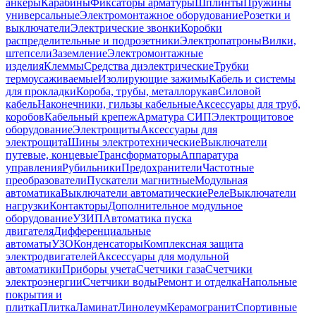
анкеры
Карабины
Фиксаторы арматуры
Шплинты
Пружины
универсальные
Электромонтажное оборудование
Розетки и
выключатели
Электрические звонки
Коробки
распределительные и подрозетники
Электропатроны
Вилки,
штепсели
Заземление
Электромонтажные
изделия
Клеммы
Средства диэлектрические
Трубки
термоусаживаемые
Изолирующие зажимы
Кабель и системы
для прокладки
Короба, трубы, металлорукав
Силовой
кабель
Наконечники, гильзы кабельные
Аксессуары для труб,
коробов
Кабельный крепеж
Арматура СИП
Электрощитовое
оборудование
Электрощиты
Аксессуары для
электрощита
Шины электротехнические
Выключатели
путевые, концевые
Трансформаторы
Аппаратура
управления
Рубильники
Предохранители
Частотные
преобразователи
Пускатели магнитные
Модульная
автоматика
Выключатели автоматические
Реле
Выключатели
нагрузки
Контакторы
Дополнительное модульное
оборудование
УЗИП
Автоматика пуска
двигателя
Дифференциальные
автоматы
УЗО
Конденсаторы
Комплексная защита
электродвигателей
Аксессуары для модульной
автоматики
Приборы учета
Счетчики газа
Счетчики
электроэнергии
Счетчики воды
Ремонт и отделка
Напольные
покрытия и
плитка
Плитка
Ламинат
Линолеум
Керамогранит
Спортивные