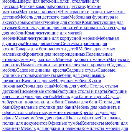
мебель
Шкафы для детской
Полки, стеллажи для
детской
Детские комоды
Кровати детские
Детские
матрасы
Матрасы в кроватку
Наматрасники, защитные чехлы
детские
Мебель для детского сада
Мебельная фурнитура и
аксессуары
Комплектующие для столов
Комплектующие для
стульев
Комплектующие для кроватей и кроваток
Аксессуары
для мебели
Комплектующие для мягкой
мебели
Комплектующие для корпусной мебели
Мебельная
фурнитура
Чехлы для мебели
Системы хранения для
кухни
Товары для безопасности детей
Мебель для самых
маленьких
Кроватки для новорожденных
Пеленальные
столики, комоды, матрасы
Манежи, кровати-манежи
Матрасы в
кроватку
Наматрасники, защитные чехлы в кроватку
Садовая
мебель
Садовые диваны, кресла
Садовые стулья
Садовые,
уличные столы
Комплекты мебели для сада
Гамаки,
шезлонги
Качели садовые
Надувная мебель
Кухни
походные
Столы для сада
Мебель для учебы
Столы, стулья
детские
Письменные столы
Растущие столы и парты
Растущие
кресла и стулья для учебы
Мебель для бани и сауны
Стулья,
табуретки, подставки для бани
Скамьи для бани
Столы для
бани
Журнальные столики для бани
Мебель для кабинета и
офиса
Столы офисные, компьютерные
Кресла, стулья для
офиса
Мягкая мебель для офиса
Шкафы офисные
Стеллажи,
полки для документов
Офисные тумбы
Комплекты мебели для
кабинета
Мебель для лоджии и балкона
Комплекты мебели для