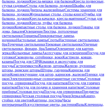
балкона, лоджии
Кресла-мешки для балкона
Кресла подвесные,
стулья садовые
Столы для балкона, лоджии
Шкафы для
балкона, лоджии
Дверцы жалюзийные
Системы хранения для
балкона, лоджии
Журнальные столы, столы-книги
Тумбы для
балкона, лоджии
Кресла-качалки, кресла-маятники
Стулья для
балкона, лоджии
Кресла, пуфы для балкона,
лоджии
Компактные столы для балкона, лоджии
Товары для
дома, бакалея
Освещение
Люстры, потолочные
светильники
Торшеры
Прикроватные лампы,
ночники
Настольные лампы
Споты
Настенные светильники,
бра
Точечные светильники
Трековые светильники
Уличные
светильники, фонари, бра
Лампы
Освещение для картин,
зеркал
Кольцевые лампы
Аксессуары для освещения
Посуда для
готовки
Сковороды, сотейники, воки
Кастрюли, ковши,
казаны
Посуда для СВЧ
Крышки и аксессуары для
посуды
Гастроемкости
Жалюзи, шторы
Жалюзи, рулонные
шторы, римские шторы
Шторы, гардины
Карнизы для
штор
Комплектующие для штор, карнизов, жалюзи
Пленки для
окон
Электроприводные солнцезащитные системы
Столовая
посуда, сервировка
Посуда для напитков
Посуда для горячих
напитков
Посуда для подачи и хранения напитков
Столовые
приборы
Столовая посуда
Посуда для сервировки
Предметы
сервировки
Детская столовая посуда
Декор
Зеркала
Кашпо,
стойки для цветов
Картины, постеры
Часы
интерьерные
Искусственные цветы, растения
Вазы
Ключницы,