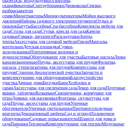
пылесосы, воздуходувки
Аэраторы,
скарификаторы
Снегоуборщики
Дровоколы
Сеялки,
разбрасыватели
семян
Минитракторы
Миникультиваторы
Мойки высокого
давления
Наборы садового электроинструмента
Отдых и
пикник
Батуты
Бассейны
Спа-бассейны
Комплекты мебели для
сада
Столы для сада
Стулья, кресла для сада
Качели
садовые
Гамаки, шезлонги
Раскладушки
Зонты,
тенты
Аксессуары для садовой мебели
Грили
Мангалы,
коптильни
Детская площадка
Сумки-
холодильники
Портативные колонки и
аудиосистемы
Оборудование для участка
Бытовые насосы
Люки
канализационные
Пруды, аксессуары для прудов
Фильтры,
насосы, стерилизаторы для прудов
Компрессоры для
прудов
Станции биологической очистки
Запчасти и
комплектующие для оборудования
Благоустройство
участка
Дачные дома
Беседки
Бани
Хозблоки и
сараи
Аксессуары для озеленения сада
Декор для сада
Почтовые
ящики, таблички
Козырьки
Скворечники, кормушки для
птиц
Домики для насекомых
Фонтаны, скульптуры для
сада
Пруды, аксессуары для прудов
Уличные
обогреватели
Уличные светильники
Противогололедные
реагенты
Декоративный щебень
Сад и огород
Поливочное
оборудование
Садовые опрыскиватели
Шланги для дома и
сада
Парники
Теплицы
Комплектующие для теплиц
Модульные