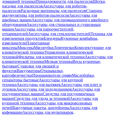
домашней техники
Принадлежности для пылесосов
Щетки,
насадки для пылесосов
Аксессуары для роботов-
пылесосов
Расходные материалы для пылесосов
Станции,
аккумуляторы для роботов-пылесосов
Аксессуары для
швейных машин
Аксессуары для промышленного швейного
оборудования
Аксессуары для стиральных и сушильных
машин
Аксессуары для пароочистителей,
отпаривателей
Аксессуары для стеклоочистителей
Техника для
измельчения продуктов
Блендеры
Кухонные комбайны,
измельчители
Планетарные
миксеры
Миксеры
Мясорубки
Ломтерезки
Комплектующие для
климатической техники
Управление климатической
техникой
Фильтры для климатической техники
Аксессуары для
климатической техники
Мелкая техника
Весы кухонные,
бытовые
Сушилки для овощей и
фруктов
Вакууматоры
Открывалки,
картофелечистки
Проращиватели семян
Маслобойки,
сепараторы бытовые
Аксессуары для крупной
техники
Аксессуары для вытяжек
Аксессуары для плит и
духовок
Аксессуары для холодильников
Аксессуары для
посудомоечных машин
Средства для посудомоечных
машин
Средства для ухода за техникой
Аксессуары для
кухонной техники
Аксессуары для микроволновых
печей
Вакуумные пакеты, контейнеры
Аксессуары для
кофемашин
Аксессуары для мультиварок,