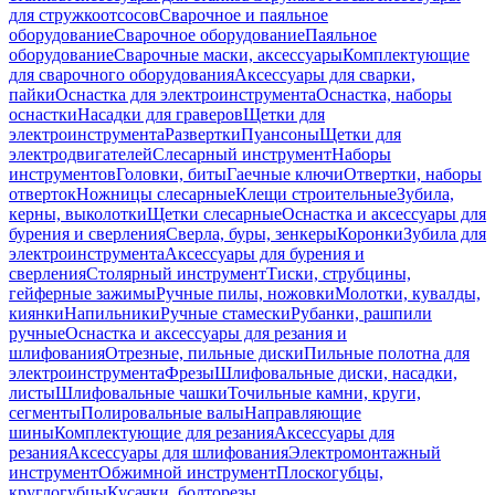
для стружкоотсосов
Сварочное и паяльное
оборудование
Сварочное оборудование
Паяльное
оборудование
Сварочные маски, аксессуары
Комплектующие
для сварочного оборудования
Аксессуары для сварки,
пайки
Оснастка для электроинструмента
Оснастка, наборы
оснастки
Насадки для граверов
Щетки для
электроинструмента
Развертки
Пуансоны
Щетки для
электродвигателей
Слесарный инструмент
Наборы
инструментов
Головки, биты
Гаечные ключи
Отвертки, наборы
отверток
Ножницы слесарные
Клещи строительные
Зубила,
керны, выколотки
Щетки слесарные
Оснастка и аксессуары для
бурения и сверления
Сверла, буры, зенкеры
Коронки
Зубила для
электроинструмента
Аксессуары для бурения и
сверления
Столярный инструмент
Тиски, струбцины,
гейферные зажимы
Ручные пилы, ножовки
Молотки, кувалды,
киянки
Напильники
Ручные стамески
Рубанки, рашпили
ручные
Оснастка и аксессуары для резания и
шлифования
Отрезные, пильные диски
Пильные полотна для
электроинструмента
Фрезы
Шлифовальные диски, насадки,
листы
Шлифовальные чашки
Точильные камни, круги,
сегменты
Полировальные валы
Направляющие
шины
Комплектующие для резания
Аксессуары для
резания
Аксессуары для шлифования
Электромонтажный
инструмент
Обжимной инструмент
Плоскогубцы,
круглогубцы
Кусачки, болторезы,