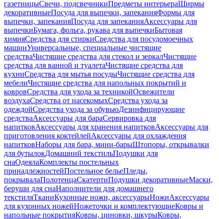
газетницы
Свечи, подсвечники
Предметы интерьера
Ширмы
декоративные
Посуда для выпечки, запекания
Формы для
выпечки, запекания
Посуда для запекания
Аксессуары для
выпечки
Бумага, фольга, рукава для выпечки
Бытовая
химия
Средства для стирки
Средства для посудомоечных
машин
Универсальные, специальные чистящие
средства
Чистящие средства для стекол и зеркал
Чистящие
средства для ванной и туалета
Чистящие средства для
кухни
Средства для мытья посуды
Чистящие средства для
мебели
Чистящие средства для напольных покрытий и
ковров
Средства для ухода за техникой
Освежители
воздуха
Средства от насекомых
Средства ухода за
одеждой
Средства ухода за обувью
Дезинфицирующие
средства
Аксессуары для бара
Сервировка для
напитков
Аксессуары для хранения напитков
Аксессуары для
приготовления коктейлей
Аксессуары для охлаждения
напитков
Наборы для бара, мини-бары
Штопоры, открывалки
для бутылок
Домашний текстиль
Подушки для
сна
Одеяла
Комплекты постельных
принадлежностей
Постельное белье
Пледы,
покрывала
Полотенца
Скатерти
Подушки декоративные
Маски,
беруши для сна
Наполнители для домашнего
текстиля
Ткани
Кухонные ножи, аксессуары
Ножи
Аксессуары
для кухонных ножей
Ножеточки и комплектующие
Ковры и
напольные покрытия
Ковры, циновки, шкуры
Ковры,