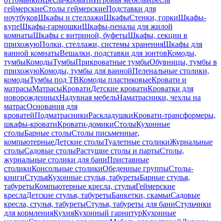
геймерские
Столы геймерские
Подставки для
ноутбуков
Шкафы и стеллажи
Шкафы
Стенки, горки
Шкафы-
купе
Шкафы-гармошки
Шкафы-пеналы для жилой
комнаты
Шкафы с витриной, буфеты
Шкафы, секции в
прихожую
Полки, стеллажи, системы хранения
Шкафы для
ванной комнаты
Вешалки, подставки для зонтов
Комоды,
тумбы
Комоды
Тумбы
Прикроватные тумбы
Обувницы, тумбы в
прихожую
Комоды, тумбы для ванной
Пеленальные столики,
комоды
Тумбы под ТВ
Комоды пластиковые
Кровати и
матрасы
Матрасы
Кровати
Детские кровати
Кроватки для
новорожденных
Надувная мебель
Наматрасники, чехлы на
матрас
Основания для
кроватей
Подматрасники
Раскладушки
Кровати-трансформеры,
шкафы-кровати
Кровати-домики
Столы
Кухонные
столы
Барные столы
Столы письменные,
компьютерные
Детские столы
Туалетные столики
Журнальные
столы
Садовые столы
Растущие столы и парты
Столы,
журнальные столики для бани
Приставные
столики
Консольные столики
Обеденные группы
Столы-
книги
Стулья
Кухонные стулья, табуреты
Барные стулья,
табуреты
Компьютерные кресла, стулья
Геймерские
кресла
Детские стулья, табуреты
Банкетки, скамьи
Садовые
кресла, стулья, табуреты
Стулья, табуреты для бани
Стульчики
для кормления
Кухня
Кухонный гарнитур
Кухонные