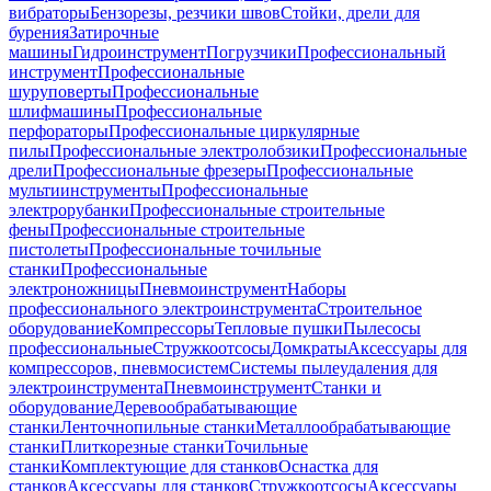
вибраторы
Бензорезы, резчики швов
Стойки, дрели для
бурения
Затирочные
машины
Гидроинструмент
Погрузчики
Профессиональный
инструмент
Профессиональные
шуруповерты
Профессиональные
шлифмашины
Профессиональные
перфораторы
Профессиональные циркулярные
пилы
Профессиональные электролобзики
Профессиональные
дрели
Профессиональные фрезеры
Профессиональные
мультиинструменты
Профессиональные
электрорубанки
Профессиональные строительные
фены
Профессиональные строительные
пистолеты
Профессиональные точильные
станки
Профессиональные
электроножницы
Пневмоинструмент
Наборы
профессионального электроинструмента
Строительное
оборудование
Компрессоры
Тепловые пушки
Пылесосы
профессиональные
Стружкоотсосы
Домкраты
Аксессуары для
компрессоров, пневмосистем
Системы пылеудаления для
электроинструмента
Пневмоинструмент
Станки и
оборудование
Деревообрабатывающие
станки
Ленточнопильные станки
Металлообрабатывающие
станки
Плиткорезные станки
Точильные
станки
Комплектующие для станков
Оснастка для
станков
Аксессуары для станков
Стружкоотсосы
Аксессуары