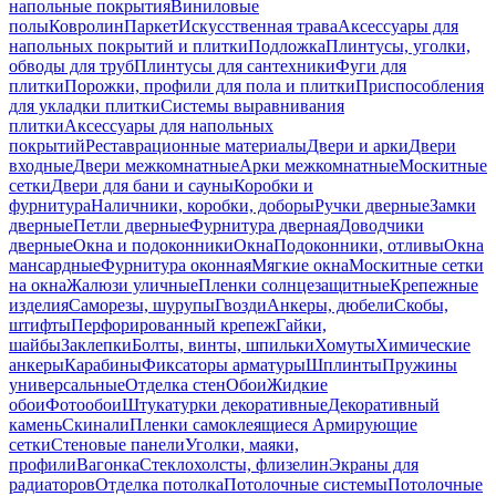
напольные покрытия
Виниловые
полы
Ковролин
Паркет
Искусственная трава
Аксессуары для
напольных покрытий и плитки
Подложка
Плинтусы, уголки,
обводы для труб
Плинтусы для сантехники
Фуги для
плитки
Порожки, профили для пола и плитки
Приспособления
для укладки плитки
Системы выравнивания
плитки
Аксессуары для напольных
покрытий
Реставрационные материалы
Двери и арки
Двери
входные
Двери межкомнатные
Арки межкомнатные
Москитные
сетки
Двери для бани и сауны
Коробки и
фурнитура
Наличники, коробки, доборы
Ручки дверные
Замки
дверные
Петли дверные
Фурнитура дверная
Доводчики
дверные
Окна и подоконники
Окна
Подоконники, отливы
Окна
мансардные
Фурнитура оконная
Мягкие окна
Москитные сетки
на окна
Жалюзи уличные
Пленки солнцезащитные
Крепежные
изделия
Саморезы, шурупы
Гвозди
Анкеры, дюбели
Скобы,
штифты
Перфорированный крепеж
Гайки,
шайбы
Заклепки
Болты, винты, шпильки
Хомуты
Химические
анкеры
Карабины
Фиксаторы арматуры
Шплинты
Пружины
универсальные
Отделка стен
Обои
Жидкие
обои
Фотообои
Штукатурки декоративные
Декоративный
камень
Скинали
Пленки самоклеящиеся
Армирующие
сетки
Стеновые панели
Уголки, маяки,
профили
Вагонка
Стеклохолсты, флизелин
Экраны для
радиаторов
Отделка потолка
Потолочные системы
Потолочные