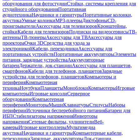
оборудования для фотостудии
Стойки, системы крепления для
студийного оборудования
Портативная
аудиотехника
Наушники и гарнитуры
Портативные колонки,
акустика
Умные колонки
MP3-плееры
Диктофоны
CD-
проигрыватели
Аксессуары для телевизоров
Кронштейны,
стойки
Кабели для телевизоров
Подписки на видеосервисы
ТВ-
антенны
ТВ-тюнеры
Аксессуары для ТВ
Аксессуары для
проектора
Очки 3D
Средства для ухода за
электроникой
Кабели, переходники
Аксессуары для
портативных устройств
Портативные аккумуляторы
Элементы
питания, зарядные устройства
Аккумуляторные
батареи
Держатели, док-станции
Аксессуары для планшетов,
смартфонов
Кабели для телефонов, планшетов
Зарядные
устройства для телефонов, планшетов
Компьютеры и
периферия
Компьютерная
техника
Ноутбуки
Планшеты
Моноблоки
Компьютеры
Игровые
компьютеры
Игровые консоли
Серверное
оборудование
Компьютерная
периферия
Мониторы
Мыши
Клавиатуры
Стилусы
Наборы
периферии
Источники бесперебойного питания
Батареи для
ИБП
Стабилизаторы напряжения
Инверторы
напряжения
Сетевые фильтры, удлинители
Веб-
камеры
Игровые контроллеры
Мультимедиа
акустика
Наушники и гарнитуры
Компьютерные кабели,
переходники
Зарядные, аккумуляторы
Док-станции,