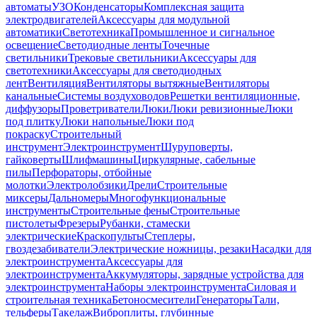
автоматы
УЗО
Конденсаторы
Комплексная защита
электродвигателей
Аксессуары для модульной
автоматики
Светотехника
Промышленное и сигнальное
освещение
Светодиодные ленты
Точечные
светильники
Трековые светильники
Аксессуары для
светотехники
Аксессуары для светодиодных
лент
Вентиляция
Вентиляторы вытяжные
Вентиляторы
канальные
Системы воздуховодов
Решетки вентиляционные,
диффузоры
Проветриватели
Люки
Люки ревизионные
Люки
под плитку
Люки напольные
Люки под
покраску
Строительный
инструмент
Электроинструмент
Шуруповерты,
гайковерты
Шлифмашины
Циркулярные, сабельные
пилы
Перфораторы, отбойные
молотки
Электролобзики
Дрели
Строительные
миксеры
Дальномеры
Многофункциональные
инструменты
Строительные фены
Строительные
пистолеты
Фрезеры
Рубанки, стамески
электрические
Краскопульты
Степлеры,
гвоздезабиватели
Электрические ножницы, резаки
Насадки для
электроинструмента
Аксессуары для
электроинструмента
Аккумуляторы, зарядные устройства для
электроинструмента
Наборы электроинструмента
Силовая и
строительная техника
Бетоносмесители
Генераторы
Тали,
тельферы
Такелаж
Виброплиты, глубинные