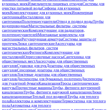
кухонных моек
Измельчители пищевых отходов
Системы для
очистки питьевой воды
Сифоны для кухонных
моек
Комплектующие для кухонных моек
Инженерная
сантехника
Инсталляции для
сантехники
Полотенцесушители
Отвод и подвод воды
Трубы
водопроводные
Магистральные фильтры, системы
сантехнические
Комплектующие для радиаторов,
полотенцесушителей
Монтажные комплекты для
сантехники
Регулирующая арматура
Системы защиты от
протечек
Люки сантехнические
Аксессуары для
магистральных фильтров, систем
сантехнических
Фитинги
Комплектующие для
инсталляций
Опрессовочные насосы
Сантехника для
общественных мест
Аксессуары для общественных
санузлов
Сушилки для рук
Дозаторы для общественных
санузлов
Сенсорные дозаторы для общественных
санузлов
Локтевые дозаторы для общественных
санузлов
Диспенсеры для бумажных полотенец
Диспенсеры
для туалетной бумаги
Канализация
Тросы сантехнические,
вантузы
Прочистные машины
Трубы, фитинги внутренней
канализации
Трубы, фитинги наружной канализации
Люки
канализационные
Теплый пол водяной
Трубы для теплого
пола
Коллекторы и комплектующие
Термостатика для теплого
пола
Автоматика для теплого
пола
Строительство
Строительные смеси и грунтовки
Клеевые