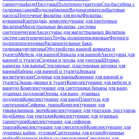
гарнитуры
Биде
Писсуары
Полотенцесушители
Спа-бассейны с
гидромассажем
Водоснабжение
Водонагреватели
Бытовые
насосы
Проточные фильтры для воды
Фильтры-
кувшины
Картриджи, комплектующие для проточных
фильтров
Магистральные фильтры, системы
сантехнические
Аксессуары для магистральных фильтров,
систем сантехнических
Трубы полипропиленовые
Фитинги
полипропиленовые
Расширительные баки,
гидроаккумуляторы
Обустройство ванной комнаты и
туалета
Мебель для ванной
Зеркала для ванной
Аксессуары для
ванной и туалета
Сиденья и чехлы для унитаза
Шторки,
карнизы для ванны
Стеклянные, пластиковые шторки для
ванны
Наборы для ванной и туалета
Зеркала
косметические
Сиденья для ванны
Коврики для ванной и
туалета
Экран-дверки в туалет
Комплектующие для мебели в
ванную
Комплектующие для сантехники
Экраны для ванн,
душевых поддонов
Опоры для ванн, душевых
поддонов
Комплектующие для ванн
Плинтусы для
сантехники
Сифоны, трапы
Комплектующие для
умывальников, моек
Комплектующие для унитазов, писсуаров,
биде
Бачки для унитазов
Комплектующие для душевых
гарнитуров
Комплектующие для сифонов,
трапов
Комплектующие для смесителей
Комплектующие для
душевых кабин, уголков
Сантехника для кухни
Кухонные
мойки
Кухонные мойки со смесителями
Смесители для