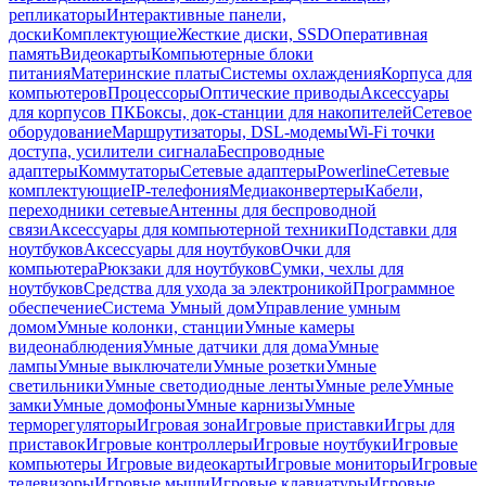
репликаторы
Интерактивные панели,
доски
Комплектующие
Жесткие диски, SSD
Оперативная
память
Видеокарты
Компьютерные блоки
питания
Материнские платы
Системы охлаждения
Корпуса для
компьютеров
Процессоры
Оптические приводы
Аксессуары
для корпусов ПК
Боксы, док-станции для накопителей
Сетевое
оборудование
Маршрутизаторы, DSL-модемы
Wi-Fi точки
доступа, усилители сигнала
Беспроводные
адаптеры
Коммутаторы
Сетевые адаптеры
Powerline
Сетевые
комплектующие
IP-телефония
Медиаконвертеры
Кабели,
переходники сетевые
Антенны для беспроводной
связи
Аксессуары для компьютерной техники
Подставки для
ноутбуков
Аксессуары для ноутбуков
Очки для
компьютера
Рюкзаки для ноутбуков
Сумки, чехлы для
ноутбуков
Средства для ухода за электроникой
Программное
обеспечение
Система Умный дом
Управление умным
домом
Умные колонки, станции
Умные камеры
видеонаблюдения
Умные датчики для дома
Умные
лампы
Умные выключатели
Умные розетки
Умные
светильники
Умные светодиодные ленты
Умные реле
Умные
замки
Умные домофоны
Умные карнизы
Умные
терморегуляторы
Игровая зона
Игровые приставки
Игры для
приставок
Игровые контроллеры
Игровые ноутбуки
Игровые
компьютеры
Игровые видеокарты
Игровые мониторы
Игровые
телевизоры
Игровые мыши
Игровые клавиатуры
Игровые