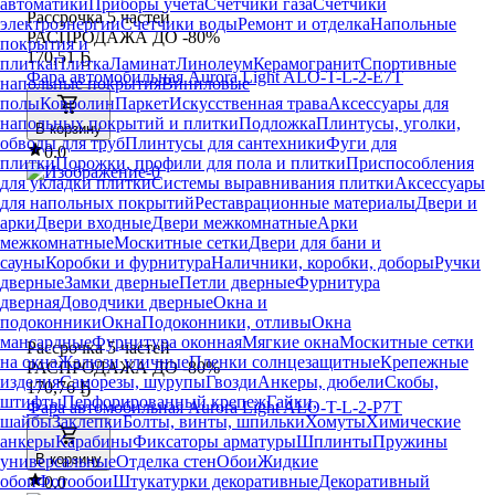
автоматики
Приборы учета
Счетчики газа
Счетчики
Рассрочка 5 частей
электроэнергии
Счетчики воды
Ремонт и отделка
Напольные
РАСПРОДАЖА ДО -80%
покрытия и
170
,
51 Ҕ
плитка
Плитка
Ламинат
Линолеум
Керамогранит
Спортивные
Фара автомобильная Aurora Light ALO-T-L-2-E7T
напольные покрытия
Виниловые
полы
Ковролин
Паркет
Искусственная трава
Аксессуары для
напольных покрытий и плитки
Подложка
Плинтусы, уголки,
В корзину
обводы для труб
Плинтусы для сантехники
Фуги для
0.0
плитки
Порожки, профили для пола и плитки
Приспособления
для укладки плитки
Системы выравнивания плитки
Аксессуары
для напольных покрытий
Реставрационные материалы
Двери и
арки
Двери входные
Двери межкомнатные
Арки
межкомнатные
Москитные сетки
Двери для бани и
сауны
Коробки и фурнитура
Наличники, коробки, доборы
Ручки
дверные
Замки дверные
Петли дверные
Фурнитура
дверная
Доводчики дверные
Окна и
подоконники
Окна
Подоконники, отливы
Окна
мансардные
Фурнитура оконная
Мягкие окна
Москитные сетки
Рассрочка 5 частей
на окна
Жалюзи уличные
Пленки солнцезащитные
Крепежные
РАСПРОДАЖА ДО -80%
изделия
Саморезы, шурупы
Гвозди
Анкеры, дюбели
Скобы,
170
,
76 Ҕ
штифты
Перфорированный крепеж
Гайки,
Фара автомобильная Aurora Light ALO-T-L-2-P7T
шайбы
Заклепки
Болты, винты, шпильки
Хомуты
Химические
анкеры
Карабины
Фиксаторы арматуры
Шплинты
Пружины
В корзину
универсальные
Отделка стен
Обои
Жидкие
обои
Фотообои
Штукатурки декоративные
Декоративный
0.0