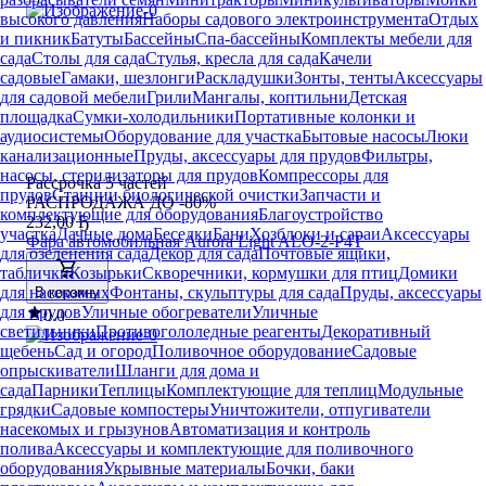
высокого давления
Наборы садового электроинструмента
Отдых
и пикник
Батуты
Бассейны
Спа-бассейны
Комплекты мебели для
сада
Столы для сада
Стулья, кресла для сада
Качели
садовые
Гамаки, шезлонги
Раскладушки
Зонты, тенты
Аксессуары
для садовой мебели
Грили
Мангалы, коптильни
Детская
площадка
Сумки-холодильники
Портативные колонки и
аудиосистемы
Оборудование для участка
Бытовые насосы
Люки
канализационные
Пруды, аксессуары для прудов
Фильтры,
насосы, стерилизаторы для прудов
Компрессоры для
Рассрочка 5 частей
прудов
Станции биологической очистки
Запчасти и
РАСПРОДАЖА ДО -80%
комплектующие для оборудования
Благоустройство
232
,
00 Ҕ
участка
Дачные дома
Беседки
Бани
Хозблоки и сараи
Аксессуары
Фара автомобильная Aurora Light ALO-2-P4T
для озеленения сада
Декор для сада
Почтовые ящики,
таблички
Козырьки
Скворечники, кормушки для птиц
Домики
для насекомых
Фонтаны, скульптуры для сада
Пруды, аксессуары
В корзину
для прудов
Уличные обогреватели
Уличные
0.0
светильники
Противогололедные реагенты
Декоративный
щебень
Сад и огород
Поливочное оборудование
Садовые
опрыскиватели
Шланги для дома и
сада
Парники
Теплицы
Комплектующие для теплиц
Модульные
грядки
Садовые компостеры
Уничтожители, отпугиватели
насекомых и грызунов
Автоматизация и контроль
полива
Аксессуары и комплектующие для поливочного
оборудования
Укрывные материалы
Бочки, баки