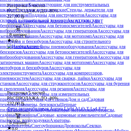
инструментов
Комплектующие для инструментальных
Рассрочка 5 частей
шкафов
Стеллажи металлические
Стенды, держатели для
РАСПРОДАЖА ДО -80%
инструментов
Поддоны для инструментов
Аксессуары для
227
,
00 Ҕ
силовой и строительной техники
Аксессуары для
Фара автомобильная Aurora Light ALO-K-2-E4T
бензорезов
Аксессуары для бетоносмесителей
Аксессуары для
виброоборудования
Аксессуары для генераторов
Аксессуары для
В корзину
затирочных машин
Аксессуары для мотопомп
Аксессуары для
0.0
мотобуров и бензобуров
Аксессуары для строительного
инструмента
Аксессуары пневмооборудования
Аксессуары для
бензорезов
Аксессуары для бетоносмесителей
Аксессуары для
виброоборудования
Аксессуары для генераторов
Аксессуары для
затирочных машин
Аксессуары для мотопомп
Аксессуары для
мотобуров и бензобуров
Аксессуары для
электроинструмента
Аксессуары для компрессоров,
пневмосистем
Аксессуары для сварки, пайки
Аксессуары для
станков
Аксессуары для стружкоотсосов
Аксессуары для бурения
и сверления
Аксессуары для резания
Аксессуары для
Рассрочка 5 частей
шлифования
Аксессуары для измерительных
РАСПРОДАЖА ДО -80%
приборов
Аксессуары для станков
Дом и сад
Садовая
232
,
00 Ҕ
техника
Триммеры, бензокосы
Цепные
Фара автомобильная Aurora Light ALO-T-L-4-E7T
пилы
Газонокосилки
Культиваторы, мотоблоки
Кусторезы,
садовые ножницы
Садовые, кормовые измельчители
Садовые
пылесосы, воздуходувки
Аэраторы,
В корзину
скарификаторы
Снегоуборщики
Дровоколы
Сеялки,
0.0
разбрасыватели семян
Минитракторы
Миникультиваторы
Мойки