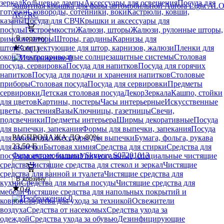
зеркал
Кольцевые лампы
Аксессуары для освещения
Посуда для
Защитная крышка для фары автомобильной Aurora Light ALO
готовки
Сковороды, сотейники, воки
Кастрюли, ковши,
AC7RC
казаны
Посуда для СВЧ
Крышки и аксессуары для
посуды
Гастроемкости
Жалюзи, шторы
Жалюзи, рулонные шторы,
В корзину
римские шторы
Шторы, гардины
Карнизы для
штор
Комплектующие для штор, карнизов, жалюзи
Пленки для
5.0
(
1
)
окон
Электроприводные солнцезащитные системы
Столовая
посуда, сервировка
Посуда для напитков
Посуда для горячих
напитков
Посуда для подачи и хранения напитков
Столовые
приборы
Столовая посуда
Посуда для сервировки
Предметы
сервировки
Детская столовая посуда
Декор
Зеркала
Кашпо, стойки
для цветов
Картины, постеры
Часы интерьерные
Искусственные
цветы, растения
Вазы
Ключницы, газетницы
Свечи,
подсвечники
Предметы интерьера
Ширмы декоративные
Посуда
для выпечки, запекания
Формы для выпечки, запекания
Посуда
РАСПРОДАЖА ДО -80%
для запекания
Аксессуары для выпечки
Бумага, фольга, рукава
23
,
50 Ҕ
для выпечки
Бытовая химия
Средства для стирки
Средства для
Фара автомобильная Skyway S07201013
посудомоечных машин
Универсальные, специальные чистящие
средства
Чистящие средства для стекол и зеркал
Чистящие
средства для ванной и туалета
Чистящие средства для
В корзину
кухни
Средства для мытья посуды
Чистящие средства для
0.0
мебели
Чистящие средства для напольных покрытий и
ковров
Средства для ухода за техникой
Освежители
воздуха
Средства от насекомых
Средства ухода за
одеждой
Средства ухода за обувью
Дезинфицирующие