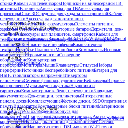
стойки
Кабели для телевизоров
Подписки на видеосервисы
ТВ-
антенны
ТВ-тюнеры
Аксессуары для ТВ
Аксессуары для
проектора
Очки 3D
Средства для ухода за электроникой
Кабели,
переходники
Аксессуары для портативных
Рассрочка 5 частей
устройств
Портативные аккумуляторы
Элементы питания,
РАСПРОДАЖА ДО -80%
зарядные устройства
Аккумуляторные батареи
Держатели, док-
385
,
00 Ҕ
станции
Аксессуары для планшетов, смартфонов
Кабели для
Фара автомобильная Aurora Light ALO-K-W-4-C27T3 4&quot
телефонов, планшетов
Зарядные устройства для телефонов,
планшетов
Компьютеры и периферия
Компьютерная
техника
Ноутбуки
Планшеты
Моноблоки
Компьютеры
Игровые
В корзину
компьютеры
Игровые консоли
Серверное
4.8
(
5
)
оборудование
Компьютерная
периферия
Мониторы
Мыши
Клавиатуры
Стилусы
Наборы
периферии
Источники бесперебойного питания
Батареи для
ИБП
Стабилизаторы напряжения
Инверторы
напряжения
Сетевые фильтры, удлинители
Веб-камеры
Игровые
контроллеры
Мультимедиа акустика
Наушники и
гарнитуры
Компьютерные кабели, переходники
Зарядные,
аккумуляторы
Док-станции, репликаторы
Интерактивные
панели, доски
Комплектующие
Жесткие диски, SSD
Оперативная
память
Видеокарты
Компьютерные блоки питания
Материнские
РАСПРОДАЖА ДО -80%
платы
Системы охлаждения
Корпуса для
40
,
00 Ҕ
компьютеров
Процессоры
Оптические приводы
Аксессуары для
Фара автомобильная AVS Off-Road Light FL-1142 / A07082S
корпусов ПК
Боксы, док-станции для накопителей
Сетевое
оборудование
Маршрутизаторы, DSL-модемы
Wi-Fi точки