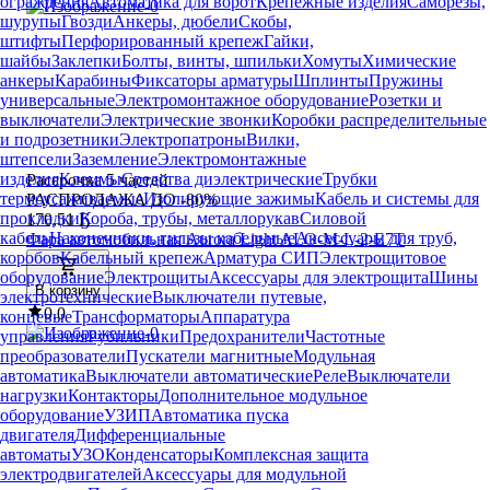
ограждения
Автоматика для ворот
Крепежные изделия
Саморезы,
шурупы
Гвозди
Анкеры, дюбели
Скобы,
штифты
Перфорированный крепеж
Гайки,
шайбы
Заклепки
Болты, винты, шпильки
Хомуты
Химические
анкеры
Карабины
Фиксаторы арматуры
Шплинты
Пружины
универсальные
Электромонтажное оборудование
Розетки и
выключатели
Электрические звонки
Коробки распределительные
и подрозетники
Электропатроны
Вилки,
штепсели
Заземление
Электромонтажные
изделия
Клеммы
Средства диэлектрические
Трубки
Рассрочка 5 частей
термоусаживаемые
Изолирующие зажимы
Кабель и системы для
РАСПРОДАЖА ДО -80%
прокладки
Короба, трубы, металлорукав
Силовой
170
,
51 Ҕ
кабель
Наконечники, гильзы кабельные
Аксессуары для труб,
Фара автомобильная Aurora Light ALO-M-L-2-E7T
коробов
Кабельный крепеж
Арматура СИП
Электрощитовое
оборудование
Электрощиты
Аксессуары для электрощита
Шины
В корзину
электротехнические
Выключатели путевые,
0.0
концевые
Трансформаторы
Аппаратура
управления
Рубильники
Предохранители
Частотные
преобразователи
Пускатели магнитные
Модульная
автоматика
Выключатели автоматические
Реле
Выключатели
нагрузки
Контакторы
Дополнительное модульное
оборудование
УЗИП
Автоматика пуска
двигателя
Дифференциальные
автоматы
УЗО
Конденсаторы
Комплексная защита
электродвигателей
Аксессуары для модульной