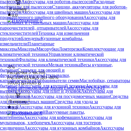
пылесосов
Аксессуары для роботов-пылесосов
Расходные
материалы для пылесосов
Станции, аккумуляторы для роботов-
В корзину
пылесосов
Аксессуары для швейных машин
Аксессуары для
0.0
промышленного швейного оборудования
Аксессуары для
стиральных и сушильных машин
Аксессуары для
пароочистителей, отпаривателей
Аксессуары для
стеклоочистителей
Техника для измельчения
продуктов
Блендеры
Кухонные комбайны,
измельчители
Планетарные
миксеры
Миксеры
Мясорубки
Ломтерезки
Комплектующие для
климатической техники
Управление климатической
техникой
Фильтры для климатической техники
Аксессуары для
климатической техники
Мелкая техника
Весы кухонные,
-6%
бытовые
Сушилки для овощей и
Рассрочка 5 частей
фруктов
Вакууматоры
Открывалки,
РАСПРОДАЖА ДО -80%
картофелечистки
Проращиватели семян
Маслобойки, сепараторы
109
,
65 Ҕ
116,65 Ҕ
бытовые
Аксессуары для крупной техники
Аксессуары для
Фара автомобильная Aurora Light ALO-D3-2-P4T
вытяжек
Аксессуары для плит и духовок
Аксессуары для
холодильников
Аксессуары для посудомоечных машин
Средства
для посудомоечных машин
Средства для ухода за
В корзину
техникой
Аксессуары для кухонной техники
Аксессуары для
0.0
микроволновых печей
Вакуумные пакеты,
контейнеры
Аксессуары для кофемашин
Аксессуары для
мультиварок, хлебопечек
Аксессуары для тостеров,
сэндвичниц
Аксессуары для кухонных комбайнов
Аксессуары