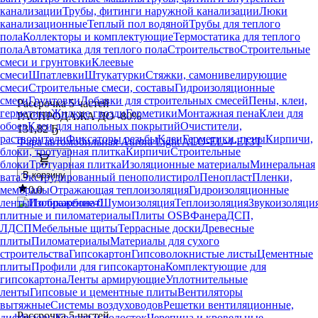
канализации
Трубы, фитинги наружной канализации
Люки
канализационные
Теплый пол водяной
Трубы для теплого
пола
Коллекторы и комплектующие
Термостатика для теплого
пола
Автоматика для теплого пола
Строительство
Строительные
смеси и грунтовки
Клеевые
смеси
Шпатлевки
Штукатурки
Стяжки, самонивелирующие
смеси
Строительные смеси, составы
Гидроизоляционные
смеси
Грунтовки
Добавки для строительных смесей
Пены, клеи,
Рассрочка 5 частей
герметики
Жидкие гвозди
Герметики
Монтажная пена
Клеи для
РАСПРОДАЖА ДО -80%
обоев
Клеи для напольных покрытий
Очистители,
131
,
82 Ҕ
растворители
Фиксаторы резьбы
Клеи
Герметики, пены
Кирпичи,
Фара автомобильная Aurora Light ALO-EL-4-E13T
блоки, тротуарная плитка
Кирпичи
Строительные
блоки
Тротуарная плитка
Изоляционные материалы
Минеральная
В корзину
вата
Экструдированный пенополистирол
Пенопласт
Пленки,
0.0
мембраны
Отражающая теплоизоляция
Гидроизоляционные
ленты
Поликарбонат
Шумоизоляция
Теплоизоляция
Звукоизоляци
плитные и пиломатериалы
Плиты OSB
Фанера
ДСП,
ЛДСП
Мебельные щиты
Террасные доски
Древесные
плиты
Пиломатериалы
Материалы для сухого
строительства
Гипсокартон
Гипсоволокнистые листы
Цементные
плиты
Профили для гипсокартона
Комплектующие для
гипсокартона
Ленты армирующие
Уплотнительные
ленты
Гипсовые и цементные плиты
Вентиляторы
вытяжные
Системы воздуховодов
Решетки вентиляционные,
Рассрочка 5 частей
диффузоры
Кровля и водосток
Черепица и кровельные