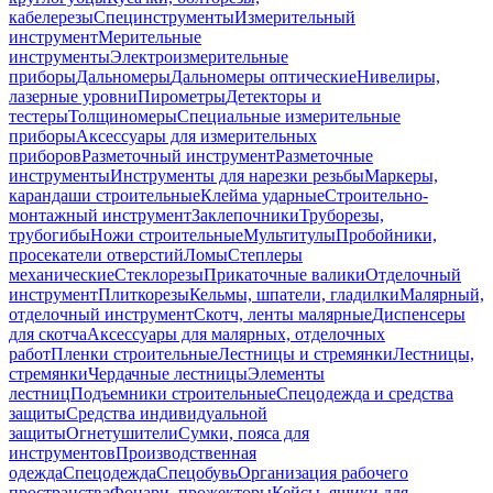
кабелерезы
Специнструменты
Измерительный
инструмент
Мерительные
инструменты
Электроизмерительные
приборы
Дальномеры
Дальномеры оптические
Нивелиры,
лазерные уровни
Пирометры
Детекторы и
тестеры
Толщиномеры
Специальные измерительные
приборы
Аксессуары для измерительных
приборов
Разметочный инструмент
Разметочные
инструменты
Инструменты для нарезки резьбы
Маркеры,
карандаши строительные
Клейма ударные
Строительно-
монтажный инструмент
Заклепочники
Труборезы,
трубогибы
Ножи строительные
Мультитулы
Пробойники,
просекатели отверстий
Ломы
Степлеры
механические
Стеклорезы
Прикаточные валики
Отделочный
инструмент
Плиткорезы
Кельмы, шпатели, гладилки
Малярный,
отделочный инструмент
Скотч, ленты малярные
Диспенсеры
для скотча
Аксессуары для малярных, отделочных
работ
Пленки строительные
Лестницы и стремянки
Лестницы,
стремянки
Чердачные лестницы
Элементы
лестниц
Подъемники строительные
Спецодежда и средства
защиты
Средства индивидуальной
защиты
Огнетушители
Сумки, пояса для
инструментов
Производственная
одежда
Спецодежда
Спецобувь
Организация рабочего
пространства
Фонари, прожекторы
Кейсы, ящики для