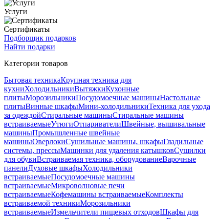
Услуги
Сертификаты
Подборщик подарков
Найти подарки
Категории товаров
Бытовая техника
Крупная техника для
кухни
Холодильники
Вытяжки
Кухонные
плиты
Морозильники
Посудомоечные машины
Настольные
плиты
Винные шкафы
Мини-холодильники
Техника для ухода
за одеждой
Стиральные машины
Стиральные машины
встраиваемые
Утюги
Отпариватели
Швейные, вышивальные
машины
Промышленные швейные
машины
Оверлоки
Сушильные машины, шкафы
Гладильные
системы, прессы
Машинки для удаления катышков
Сушилки
для обуви
Встраиваемая техника, оборудование
Варочные
панели
Духовые шкафы
Холодильники
встраиваемые
Посудомоечные машины
встраиваемые
Микроволновые печи
встраиваемые
Кофемашины встраиваемые
Комплекты
встраиваемой техники
Морозильники
встраиваемые
Измельчители пищевых отходов
Шкафы для