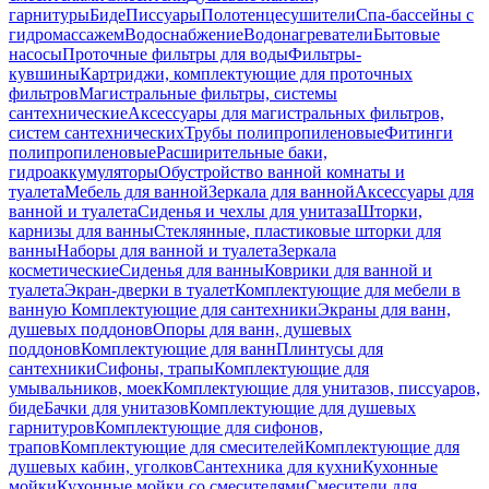
гарнитуры
Биде
Писсуары
Полотенцесушители
Спа-бассейны с
гидромассажем
Водоснабжение
Водонагреватели
Бытовые
насосы
Проточные фильтры для воды
Фильтры-
кувшины
Картриджи, комплектующие для проточных
фильтров
Магистральные фильтры, системы
сантехнические
Аксессуары для магистральных фильтров,
систем сантехнических
Трубы полипропиленовые
Фитинги
полипропиленовые
Расширительные баки,
гидроаккумуляторы
Обустройство ванной комнаты и
туалета
Мебель для ванной
Зеркала для ванной
Аксессуары для
ванной и туалета
Сиденья и чехлы для унитаза
Шторки,
карнизы для ванны
Стеклянные, пластиковые шторки для
ванны
Наборы для ванной и туалета
Зеркала
косметические
Сиденья для ванны
Коврики для ванной и
туалета
Экран-дверки в туалет
Комплектующие для мебели в
ванную
Комплектующие для сантехники
Экраны для ванн,
душевых поддонов
Опоры для ванн, душевых
поддонов
Комплектующие для ванн
Плинтусы для
сантехники
Сифоны, трапы
Комплектующие для
умывальников, моек
Комплектующие для унитазов, писсуаров,
биде
Бачки для унитазов
Комплектующие для душевых
гарнитуров
Комплектующие для сифонов,
трапов
Комплектующие для смесителей
Комплектующие для
душевых кабин, уголков
Сантехника для кухни
Кухонные
мойки
Кухонные мойки со смесителями
Смесители для