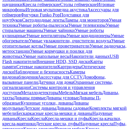
наушники
Кресла геймерские
Столы геймерские
Игровые
микрофоны
Игровая мультимедиа акустика
Аксессуары для
геймеров
Фигурки Funko Pop
Подставки для
ноутбуков
Светодиодные ленты
Лампы для мониторов
Умная
техника
Умные роботы-пылесосы
Умные телевизоры
Умные
стиральные машины
Умные чайники
Умные роботы
кулинарные
Умные вентиляторы
Умные кондиционеры
Умные
обогреватели
Умные увлажнители, очистители воздуха
Умные
отопительные котлы
Умные проветриватели
Умные радиочасы,
метеостанции
Умные кормушки и поилки для
животных
Умные напольные весы
Накопители данных
USB
Flash накопители
Внешние HDD, SSD диски
Карты
памяти
Сетевые накопители
Картридеры
Оптические
диски
Наблюдение и безопасность
Камеры
видеонаблюдения
Аксессуары для CCTV
Домофоны,
вызывные панели
Датчики для дома
Охранные системы,
сигнализации
Системы контроля и управления
доступом
Металлодетекторы
Мебель
Мягкая мебель
Диваны,
тахты
Диваны прямые
Диваны угловые
Диваны П-
образные
Кухонные уголки, диваны
Диваны
модульные
Детские диваны
Диваны садовые
Комплекты мягкой
мебели
Бескаркасные кресла-мешки и диваны
Надувные
диваны
Кресла
Кресла
Кресла-мешки и пуфы
Кресла-качалки,
кресла-маятники
Детские кресла, пуфы
Надувные кресла
Пуфы,
оттоманки
Кресла-кровати
Игровая мебель
Кресла