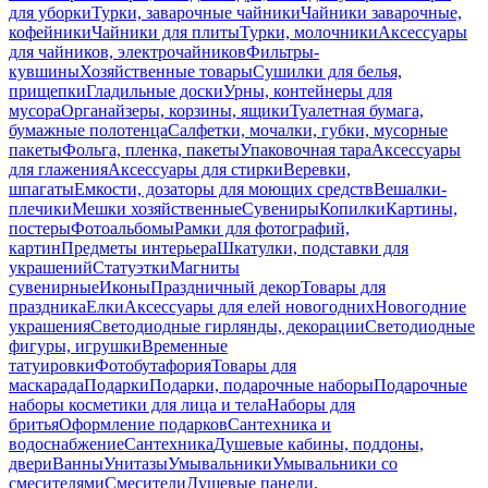
для уборки
Турки, заварочные чайники
Чайники заварочные,
кофейники
Чайники для плиты
Турки, молочники
Аксессуары
для чайников, электрочайников
Фильтры-
кувшины
Хозяйственные товары
Сушилки для белья,
прищепки
Гладильные доски
Урны, контейнеры для
мусора
Органайзеры, корзины, ящики
Туалетная бумага,
бумажные полотенца
Салфетки, мочалки, губки, мусорные
пакеты
Фольга, пленка, пакеты
Упаковочная тара
Аксессуары
для глажения
Аксессуары для стирки
Веревки,
шпагаты
Емкости, дозаторы для моющих средств
Вешалки-
плечики
Мешки хозяйственные
Сувениры
Копилки
Картины,
постеры
Фотоальбомы
Рамки для фотографий,
картин
Предметы интерьера
Шкатулки, подставки для
украшений
Статуэтки
Магниты
сувенирные
Иконы
Праздничный декор
Товары для
праздника
Елки
Аксессуары для елей новогодних
Новогодние
украшения
Светодиодные гирлянды, декорации
Светодиодные
фигуры, игрушки
Временные
татуировки
Фотобутафория
Товары для
маскарада
Подарки
Подарки, подарочные наборы
Подарочные
наборы косметики для лица и тела
Наборы для
бритья
Оформление подарков
Сантехника и
водоснабжение
Сантехника
Душевые кабины, поддоны,
двери
Ванны
Унитазы
Умывальники
Умывальники со
смесителями
Смесители
Душевые панели,