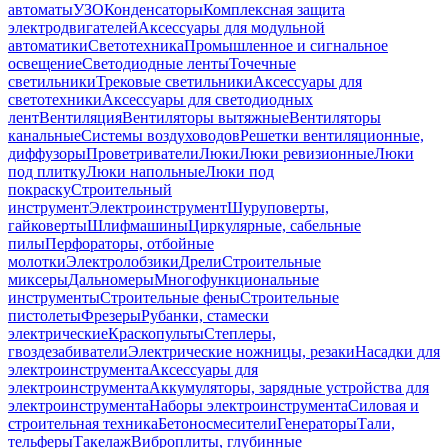
автоматы
УЗО
Конденсаторы
Комплексная защита
электродвигателей
Аксессуары для модульной
автоматики
Светотехника
Промышленное и сигнальное
освещение
Светодиодные ленты
Точечные
светильники
Трековые светильники
Аксессуары для
светотехники
Аксессуары для светодиодных
лент
Вентиляция
Вентиляторы вытяжные
Вентиляторы
канальные
Системы воздуховодов
Решетки вентиляционные,
диффузоры
Проветриватели
Люки
Люки ревизионные
Люки
под плитку
Люки напольные
Люки под
покраску
Строительный
инструмент
Электроинструмент
Шуруповерты,
гайковерты
Шлифмашины
Циркулярные, сабельные
пилы
Перфораторы, отбойные
молотки
Электролобзики
Дрели
Строительные
миксеры
Дальномеры
Многофункциональные
инструменты
Строительные фены
Строительные
пистолеты
Фрезеры
Рубанки, стамески
электрические
Краскопульты
Степлеры,
гвоздезабиватели
Электрические ножницы, резаки
Насадки для
электроинструмента
Аксессуары для
электроинструмента
Аккумуляторы, зарядные устройства для
электроинструмента
Наборы электроинструмента
Силовая и
строительная техника
Бетоносмесители
Генераторы
Тали,
тельферы
Такелаж
Виброплиты, глубинные