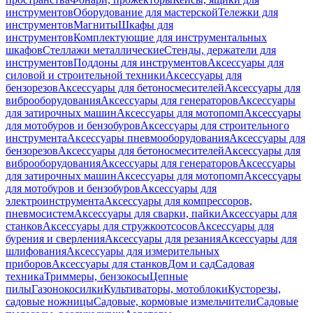
инструментов
Оборудование для мастерской
Тележки для
инструментов
Магниты
Шкафы для
инструментов
Комплектующие для инструментальных
шкафов
Стеллажи металлические
Стенды, держатели для
инструментов
Поддоны для инструментов
Аксессуары для
силовой и строительной техники
Аксессуары для
бензорезов
Аксессуары для бетоносмесителей
Аксессуары для
виброоборудования
Аксессуары для генераторов
Аксессуары
для затирочных машин
Аксессуары для мотопомп
Аксессуары
для мотобуров и бензобуров
Аксессуары для строительного
инструмента
Аксессуары пневмооборудования
Аксессуары для
бензорезов
Аксессуары для бетоносмесителей
Аксессуары для
виброоборудования
Аксессуары для генераторов
Аксессуары
для затирочных машин
Аксессуары для мотопомп
Аксессуары
для мотобуров и бензобуров
Аксессуары для
электроинструмента
Аксессуары для компрессоров,
пневмосистем
Аксессуары для сварки, пайки
Аксессуары для
станков
Аксессуары для стружкоотсосов
Аксессуары для
бурения и сверления
Аксессуары для резания
Аксессуары для
шлифования
Аксессуары для измерительных
приборов
Аксессуары для станков
Дом и сад
Садовая
техника
Триммеры, бензокосы
Цепные
пилы
Газонокосилки
Культиваторы, мотоблоки
Кусторезы,
садовые ножницы
Садовые, кормовые измельчители
Садовые