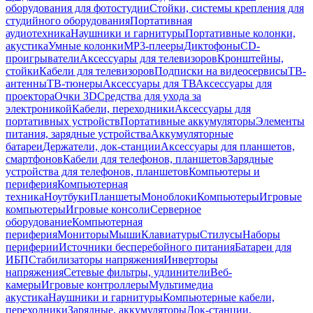
оборудования для фотостудии
Стойки, системы крепления для
студийного оборудования
Портативная
аудиотехника
Наушники и гарнитуры
Портативные колонки,
акустика
Умные колонки
MP3-плееры
Диктофоны
CD-
проигрыватели
Аксессуары для телевизоров
Кронштейны,
стойки
Кабели для телевизоров
Подписки на видеосервисы
ТВ-
антенны
ТВ-тюнеры
Аксессуары для ТВ
Аксессуары для
проектора
Очки 3D
Средства для ухода за
электроникой
Кабели, переходники
Аксессуары для
портативных устройств
Портативные аккумуляторы
Элементы
питания, зарядные устройства
Аккумуляторные
батареи
Держатели, док-станции
Аксессуары для планшетов,
смартфонов
Кабели для телефонов, планшетов
Зарядные
устройства для телефонов, планшетов
Компьютеры и
периферия
Компьютерная
техника
Ноутбуки
Планшеты
Моноблоки
Компьютеры
Игровые
компьютеры
Игровые консоли
Серверное
оборудование
Компьютерная
периферия
Мониторы
Мыши
Клавиатуры
Стилусы
Наборы
периферии
Источники бесперебойного питания
Батареи для
ИБП
Стабилизаторы напряжения
Инверторы
напряжения
Сетевые фильтры, удлинители
Веб-
камеры
Игровые контроллеры
Мультимедиа
акустика
Наушники и гарнитуры
Компьютерные кабели,
переходники
Зарядные, аккумуляторы
Док-станции,