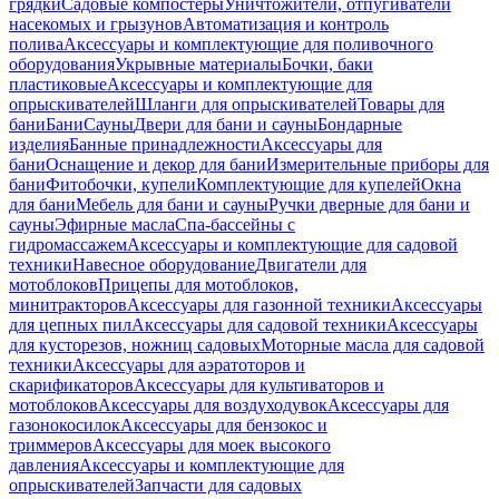
грядки
Садовые компостеры
Уничтожители, отпугиватели
насекомых и грызунов
Автоматизация и контроль
полива
Аксессуары и комплектующие для поливочного
оборудования
Укрывные материалы
Бочки, баки
пластиковые
Аксессуары и комплектующие для
опрыскивателей
Шланги для опрыскивателей
Товары для
бани
Бани
Сауны
Двери для бани и сауны
Бондарные
изделия
Банные принадлежности
Аксессуары для
бани
Оснащение и декор для бани
Измерительные приборы для
бани
Фитобочки, купели
Комплектующие для купелей
Окна
для бани
Мебель для бани и сауны
Ручки дверные для бани и
сауны
Эфирные масла
Спа-бассейны с
гидромассажем
Аксессуары и комплектующие для садовой
техники
Навесное оборудование
Двигатели для
мотоблоков
Прицепы для мотоблоков,
минитракторов
Аксессуары для газонной техники
Аксессуары
для цепных пил
Аксессуары для садовой техники
Аксессуары
для кусторезов, ножниц садовых
Моторные масла для садовой
техники
Аксессуары для аэратоторов и
скарификаторов
Аксессуары для культиваторов и
мотоблоков
Аксессуары для воздуходувок
Аксессуары для
газонокосилок
Аксессуары для бензокос и
триммеров
Аксессуары для моек высокого
давления
Аксессуары и комплектующие для
опрыскивателей
Запчасти для садовых