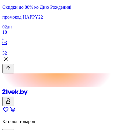
Скидки до 80% ко Дню Рождения!
промокод HAPPY22
02
дн
18
:
03
:
32
Каталог товаров