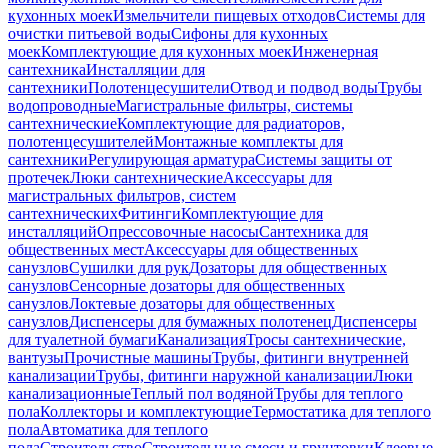
кухонных моек
Измельчители пищевых отходов
Системы для
очистки питьевой воды
Сифоны для кухонных
моек
Комплектующие для кухонных моек
Инженерная
сантехника
Инсталляции для
сантехники
Полотенцесушители
Отвод и подвод воды
Трубы
водопроводные
Магистральные фильтры, системы
сантехнические
Комплектующие для радиаторов,
полотенцесушителей
Монтажные комплекты для
сантехники
Регулирующая арматура
Системы защиты от
протечек
Люки сантехнические
Аксессуары для
магистральных фильтров, систем
сантехнических
Фитинги
Комплектующие для
инсталляций
Опрессовочные насосы
Сантехника для
общественных мест
Аксессуары для общественных
санузлов
Сушилки для рук
Дозаторы для общественных
санузлов
Сенсорные дозаторы для общественных
санузлов
Локтевые дозаторы для общественных
санузлов
Диспенсеры для бумажных полотенец
Диспенсеры
для туалетной бумаги
Канализация
Тросы сантехнические,
вантузы
Прочистные машины
Трубы, фитинги внутренней
канализации
Трубы, фитинги наружной канализации
Люки
канализационные
Теплый пол водяной
Трубы для теплого
пола
Коллекторы и комплектующие
Термостатика для теплого
пола
Автоматика для теплого
пола
Строительство
Строительные смеси и грунтовки
Клеевые