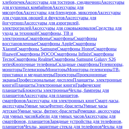
хлебопечек
Аксессуары для тостеров, сэндвичниц
Аксессуары
для кухонных комбайнов
Аксессуары для
мясорубок
Аксессуары для блендеров, миксеров
Аксессуары
для сушилок овощей и фруктов
Аксессуары для
йогуртниц
Аксессуары для аэрогрилей,
электрогрилей
Аксессуары для соковыжималок
Средства для
ухода за техникой
Смартфоны, ТВ и
электроника
Смартфоны
Смартфоны
Смартфоны
восстановленные
Смартфоны Apple
Смартфоны
Xiaomi
Смартфоны Samsung
Смартфоны Honor
Смартфоны
Huawei
Смартфоны POCO
Смартфоны Infinix
Смартфоны
Tecno
Смартфоны Realme
Смартфоны Samsung Galaxy S26
series
Кнопочные телефоны
Складные смартфоны
Телевизоры,
мониторы
Телевизоры
Мониторы
Мониторы-телевизоры
ТВ-
приставки и медиаплееры
Проекторы
Проекционные
экраны
Профессиональные дисплеи
Планшеты, электронные
книги
Планшеты
Электронные книги
Графические
планшеты
Блокноты электронные
Чехлы, бамперы для
планшетов
Аксессуары для планшетов,
смартфонов
Аксессуары для электронных книг
Смарт-часы,
аксессуары
Умные часы
Фитнес-браслеты
Умные часы
детские
Умные часы, фитнес-браслеты
Ремешки, аксессуары
для умных часов
Кабели для умных часов
Аксессуары для
смартфонов, планшетов
Зарядные устройства для телефонов,
планшетов
Чехлы, защитные стекла для телефонов
Чехлы для