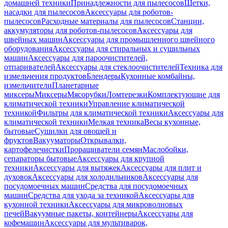
домашней техники
Принадлежности для пылесосов
Щетки,
насадки для пылесосов
Аксессуары для роботов-
пылесосов
Расходные материалы для пылесосов
Станции,
аккумуляторы для роботов-пылесосов
Аксессуары для
швейных машин
Аксессуары для промышленного швейного
оборудования
Аксессуары для стиральных и сушильных
машин
Аксессуары для пароочистителей,
отпаривателей
Аксессуары для стеклоочистителей
Техника для
измельчения продуктов
Блендеры
Кухонные комбайны,
измельчители
Планетарные
миксеры
Миксеры
Мясорубки
Ломтерезки
Комплектующие для
климатической техники
Управление климатической
техникой
Фильтры для климатической техники
Аксессуары для
климатической техники
Мелкая техника
Весы кухонные,
бытовые
Сушилки для овощей и
фруктов
Вакууматоры
Открывалки,
картофелечистки
Проращиватели семян
Маслобойки,
сепараторы бытовые
Аксессуары для крупной
техники
Аксессуары для вытяжек
Аксессуары для плит и
духовок
Аксессуары для холодильников
Аксессуары для
посудомоечных машин
Средства для посудомоечных
машин
Средства для ухода за техникой
Аксессуары для
кухонной техники
Аксессуары для микроволновых
печей
Вакуумные пакеты, контейнеры
Аксессуары для
кофемашин
Аксессуары для мультиварок,