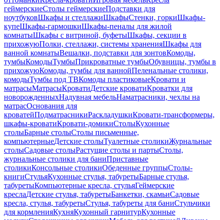
геймерские
Столы геймерские
Подставки для
ноутбуков
Шкафы и стеллажи
Шкафы
Стенки, горки
Шкафы-
купе
Шкафы-гармошки
Шкафы-пеналы для жилой
комнаты
Шкафы с витриной, буфеты
Шкафы, секции в
прихожую
Полки, стеллажи, системы хранения
Шкафы для
ванной комнаты
Вешалки, подставки для зонтов
Комоды,
тумбы
Комоды
Тумбы
Прикроватные тумбы
Обувницы, тумбы в
прихожую
Комоды, тумбы для ванной
Пеленальные столики,
комоды
Тумбы под ТВ
Комоды пластиковые
Кровати и
матрасы
Матрасы
Кровати
Детские кровати
Кроватки для
новорожденных
Надувная мебель
Наматрасники, чехлы на
матрас
Основания для
кроватей
Подматрасники
Раскладушки
Кровати-трансформеры,
шкафы-кровати
Кровати-домики
Столы
Кухонные
столы
Барные столы
Столы письменные,
компьютерные
Детские столы
Туалетные столики
Журнальные
столы
Садовые столы
Растущие столы и парты
Столы,
журнальные столики для бани
Приставные
столики
Консольные столики
Обеденные группы
Столы-
книги
Стулья
Кухонные стулья, табуреты
Барные стулья,
табуреты
Компьютерные кресла, стулья
Геймерские
кресла
Детские стулья, табуреты
Банкетки, скамьи
Садовые
кресла, стулья, табуреты
Стулья, табуреты для бани
Стульчики
для кормления
Кухня
Кухонный гарнитур
Кухонные