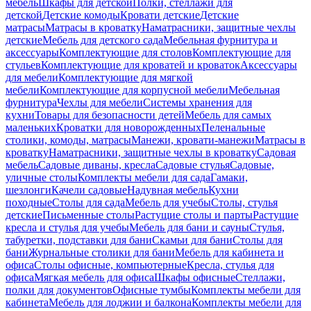
мебель
Шкафы для детской
Полки, стеллажи для
детской
Детские комоды
Кровати детские
Детские
матрасы
Матрасы в кроватку
Наматрасники, защитные чехлы
детские
Мебель для детского сада
Мебельная фурнитура и
аксессуары
Комплектующие для столов
Комплектующие для
стульев
Комплектующие для кроватей и кроваток
Аксессуары
для мебели
Комплектующие для мягкой
мебели
Комплектующие для корпусной мебели
Мебельная
фурнитура
Чехлы для мебели
Системы хранения для
кухни
Товары для безопасности детей
Мебель для самых
маленьких
Кроватки для новорожденных
Пеленальные
столики, комоды, матрасы
Манежи, кровати-манежи
Матрасы в
кроватку
Наматрасники, защитные чехлы в кроватку
Садовая
мебель
Садовые диваны, кресла
Садовые стулья
Садовые,
уличные столы
Комплекты мебели для сада
Гамаки,
шезлонги
Качели садовые
Надувная мебель
Кухни
походные
Столы для сада
Мебель для учебы
Столы, стулья
детские
Письменные столы
Растущие столы и парты
Растущие
кресла и стулья для учебы
Мебель для бани и сауны
Стулья,
табуретки, подставки для бани
Скамьи для бани
Столы для
бани
Журнальные столики для бани
Мебель для кабинета и
офиса
Столы офисные, компьютерные
Кресла, стулья для
офиса
Мягкая мебель для офиса
Шкафы офисные
Стеллажи,
полки для документов
Офисные тумбы
Комплекты мебели для
кабинета
Мебель для лоджии и балкона
Комплекты мебели для