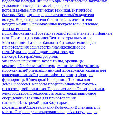
подогрева посуды
Винные шкафы встраиваемые
Вакуумные
упаковщики встраиваемые
Пароварки
встраиваемые
Климатическая техника
Вентиляторы
бытовые
Кондиционеры, сплит-системы
Охладители
воздуха
Водонагреватели
Увлажнители, очистители
воздуха
Камины, печи-камины
Обогреватели
Тепловые
завесы
Тепловые
пушки
Биокамины
Проветриватели
Отопительные печи
Банные
печи
Порталы для каминов
Вентиляторы вытяжные
Метеостанции
Газовые баллоны бытовые
Техника для
приготовления еды
Аэрогрили
Микроволновые
печи
Мультиварки
Сэндвичницы, хот-дог
мейкеры
Тостеры
Электрогрили,
электрошашлычницы
Вафельницы, орешницы,
кексницы
Хлебопечки
Ростеры, мини-печи
Йогуртницы,
мороженицы
Фризеры
Блинницы
Пароварки
Автоклавы для
консервирования
Сыроварни
Фритюрницы, фондю-
фритюрницы
Яйцеварки
Попкорницы
Техника для
дома
Пылесосы
Пылесосы профессиональные
Роботы-
пылесосы, мойщики окон
Пароочистители
Электровеники,
электрошвабры
Стеклоочистители
Стерилизационное
оборудование
Техника для приготовления
напитков
Электрочайники
Кофеварки,
кофемашины
Соковыжималки
Кофемолки
Вспениватели
молока
Сифоны для газирования воды
Аксессуары для