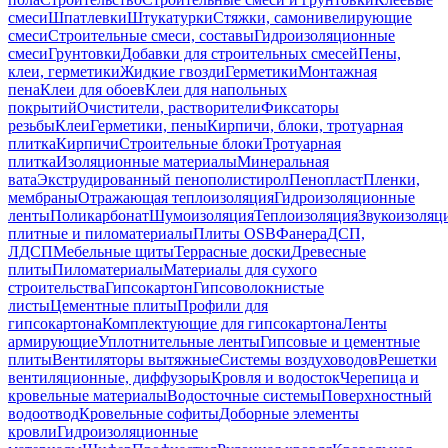
смеси
Шпатлевки
Штукатурки
Стяжки, самонивелирующие
смеси
Строительные смеси, составы
Гидроизоляционные
смеси
Грунтовки
Добавки для строительных смесей
Пены,
клеи, герметики
Жидкие гвозди
Герметики
Монтажная
пена
Клеи для обоев
Клеи для напольных
покрытий
Очистители, растворители
Фиксаторы
резьбы
Клеи
Герметики, пены
Кирпичи, блоки, тротуарная
плитка
Кирпичи
Строительные блоки
Тротуарная
плитка
Изоляционные материалы
Минеральная
вата
Экструдированный пенополистирол
Пенопласт
Пленки,
мембраны
Отражающая теплоизоляция
Гидроизоляционные
ленты
Поликарбонат
Шумоизоляция
Теплоизоляция
Звукоизоляц
плитные и пиломатериалы
Плиты OSB
Фанера
ДСП,
ЛДСП
Мебельные щиты
Террасные доски
Древесные
плиты
Пиломатериалы
Материалы для сухого
строительства
Гипсокартон
Гипсоволокнистые
листы
Цементные плиты
Профили для
гипсокартона
Комплектующие для гипсокартона
Ленты
армирующие
Уплотнительные ленты
Гипсовые и цементные
плиты
Вентиляторы вытяжные
Системы воздуховодов
Решетки
вентиляционные, диффузоры
Кровля и водосток
Черепица и
кровельные материалы
Водосточные системы
Поверхностный
водоотвод
Кровельные софиты
Доборные элементы
кровли
Гидроизоляционные