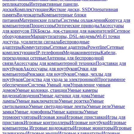
репликаторы
Интерактивные панели,
доски
Комплектующие
Жесткие диски, SSD
Оперативная
память
Видеокарты
Компьютерные блоки
питания
Материнские платы
Системы охлаждения
Корпуса для
компьютеров
Процессоры
Оптические приводы
Аксессуары
для корпусов ПК
Боксы, док-станции для накопителей
Сетевое
оборудование
Маршрутизаторы, DSL-модемы
Wi-Fi точки
доступа, усилители сигнала
Беспроводные
адаптеры
Коммутаторы
Сетевые адаптеры
Powerline
Сетевые
комплектующие
IP-телефония
Медиаконвертеры
Кабели,
переходники сетевые
Антенны для беспроводной
связи
Аксессуары для компьютерной техники
Подставки для
ноутбуков
Аксессуары для ноутбуков
Очки для
компьютера
Рюкзаки для ноутбуков
Сумки, чехлы для
ноутбуков
Средства для ухода за электроникой
Программное
обеспечение
Система Умный дом
Управление умным
домом
Умные колонки, станции
Умные камеры
видеонаблюдения
Умные датчики для дома
Умные
лампы
Умные выключатели
Умные розетки
Умные
светильники
Умные светодиодные ленты
Умные реле
Умные
замки
Умные домофоны
Умные карнизы
Умные
терморегуляторы
Игровая зона
Игровые приставки
Игры для
приставок
Игровые контроллеры
Игровые ноутбуки
Игровые
компьютеры
Игровые видеокарты
Игровые мониторы
Игровые
телевизоры
Игровые мыши
Игровые клавиатуры
Игровые