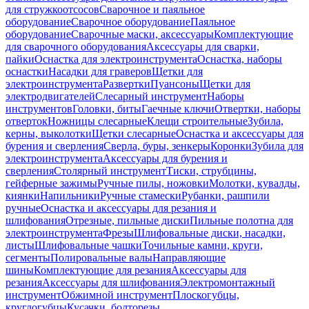
для стружкоотсосов
Сварочное и паяльное
оборудование
Сварочное оборудование
Паяльное
оборудование
Сварочные маски, аксессуары
Комплектующие
для сварочного оборудования
Аксессуары для сварки,
пайки
Оснастка для электроинструмента
Оснастка, наборы
оснастки
Насадки для граверов
Щетки для
электроинструмента
Развертки
Пуансоны
Щетки для
электродвигателей
Слесарный инструмент
Наборы
инструментов
Головки, биты
Гаечные ключи
Отвертки, наборы
отверток
Ножницы слесарные
Клещи строительные
Зубила,
керны, выколотки
Щетки слесарные
Оснастка и аксессуары для
бурения и сверления
Сверла, буры, зенкеры
Коронки
Зубила для
электроинструмента
Аксессуары для бурения и
сверления
Столярный инструмент
Тиски, струбцины,
гейферные зажимы
Ручные пилы, ножовки
Молотки, кувалды,
киянки
Напильники
Ручные стамески
Рубанки, рашпили
ручные
Оснастка и аксессуары для резания и
шлифования
Отрезные, пильные диски
Пильные полотна для
электроинструмента
Фрезы
Шлифовальные диски, насадки,
листы
Шлифовальные чашки
Точильные камни, круги,
сегменты
Полировальные валы
Направляющие
шины
Комплектующие для резания
Аксессуары для
резания
Аксессуары для шлифования
Электромонтажный
инструмент
Обжимной инструмент
Плоскогубцы,
круглогубцы
Кусачки, болторезы,