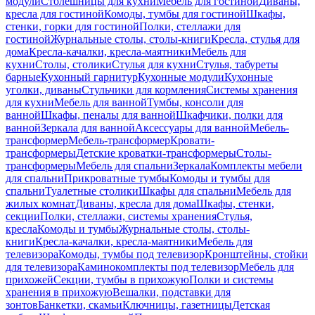
модули
Столешницы для кухни
Мебель для гостиной
Диваны,
кресла для гостиной
Комоды, тумбы для гостиной
Шкафы,
стенки, горки для гостиной
Полки, стеллажи для
гостиной
Журнальные столы, столы-книги
Кресла, стулья для
дома
Кресла-качалки, кресла-маятники
Мебель для
кухни
Столы, столики
Стулья для кухни
Стулья, табуреты
барные
Кухонный гарнитур
Кухонные модули
Кухонные
уголки, диваны
Стульчики для кормления
Системы хранения
для кухни
Мебель для ванной
Тумбы, консоли для
ванной
Шкафы, пеналы для ванной
Шкафчики, полки для
ванной
Зеркала для ванной
Аксессуары для ванной
Мебель-
трансформер
Мебель-трансформер
Кровати-
трансформеры
Детские кроватки-трансформеры
Столы-
трансформеры
Мебель для спальни
Зеркала
Комплекты мебели
для спальни
Прикроватные тумбы
Комоды и тумбы для
спальни
Туалетные столики
Шкафы для спальни
Мебель для
жилых комнат
Диваны, кресла для дома
Шкафы, стенки,
секции
Полки, стеллажи, системы хранения
Стулья,
кресла
Комоды и тумбы
Журнальные столы, столы-
книги
Кресла-качалки, кресла-маятники
Мебель для
телевизора
Комоды, тумбы под телевизор
Кронштейны, стойки
для телевизора
Каминокомплекты под телевизор
Мебель для
прихожей
Секции, тумбы в прихожую
Полки и системы
хранения в прихожую
Вешалки, подставки для
зонтов
Банкетки, скамьи
Ключницы, газетницы
Детская