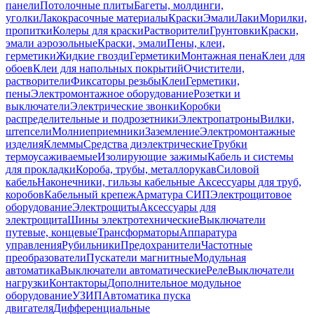
панели
Потолочные плиты
Багеты, молдинги,
уголки
Лакокрасочные материалы
Краски
Эмали
Лаки
Морилки,
пропитки
Колеры для краски
Растворители
Грунтовки
Краски,
эмали аэрозольные
Краски, эмали
Пены, клеи,
герметики
Жидкие гвозди
Герметики
Монтажная пена
Клеи для
обоев
Клеи для напольных покрытий
Очистители,
растворители
Фиксаторы резьбы
Клеи
Герметики,
пены
Электромонтажное оборудование
Розетки и
выключатели
Электрические звонки
Коробки
распределительные и подрозетники
Электропатроны
Вилки,
штепсели
Молниеприемники
Заземление
Электромонтажные
изделия
Клеммы
Средства диэлектрические
Трубки
термоусаживаемые
Изолирующие зажимы
Кабель и системы
для прокладки
Короба, трубы, металлорукав
Силовой
кабель
Наконечники, гильзы кабельные
Аксессуары для труб,
коробов
Кабельный крепеж
Арматура СИП
Электрощитовое
оборудование
Электрощиты
Аксессуары для
электрощита
Шины электротехнические
Выключатели
путевые, концевые
Трансформаторы
Аппаратура
управления
Рубильники
Предохранители
Частотные
преобразователи
Пускатели магнитные
Модульная
автоматика
Выключатели автоматические
Реле
Выключатели
нагрузки
Контакторы
Дополнительное модульное
оборудование
УЗИП
Автоматика пуска
двигателя
Дифференциальные