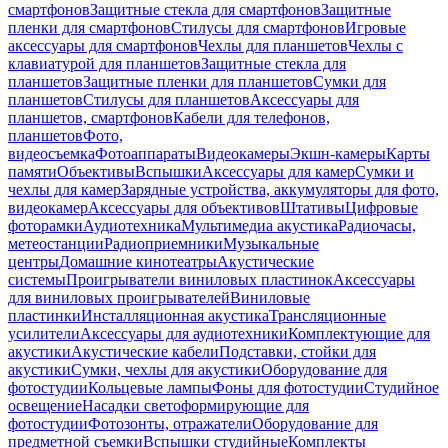
смартфонов
Защитные стекла для смартфонов
Защитные
пленки для смартфонов
Стилусы для смартфонов
Игровые
аксессуары для смартфонов
Чехлы для планшетов
Чехлы с
клавиатурой для планшетов
Защитные стекла для
планшетов
Защитные пленки для планшетов
Сумки для
планшетов
Стилусы для планшетов
Аксессуары для
планшетов, смартфонов
Кабели для телефонов,
планшетов
Фото,
видеосъемка
Фотоаппараты
Видеокамеры
Экшн-камеры
Карты
памяти
Объективы
Вспышки
Аксессуары для камер
Сумки и
чехлы для камер
Зарядные устройства, аккумуляторы для фото,
видеокамер
Аксессуары для объективов
Штативы
Цифровые
фоторамки
Аудиотехника
Мультимедиа акустика
Радиочасы,
метеостанции
Радиоприемники
Музыкальные
центры
Домашние кинотеатры
Акустические
системы
Проигрыватели виниловых пластинок
Аксессуары
для виниловых проигрывателей
Виниловые
пластинки
Инсталляционная акустика
Трансляционные
усилители
Аксессуары для аудиотехники
Комплектующие для
акустики
Акустические кабели
Подставки, стойки для
акустики
Сумки, чехлы для акустики
Оборудование для
фотостудии
Кольцевые лампы
Фоны для фотостудии
Студийное
освещение
Насадки светоформирующие для
фотостудии
Фотозонты, отражатели
Оборудование для
предметной съемки
Вспышки студийные
Комплекты