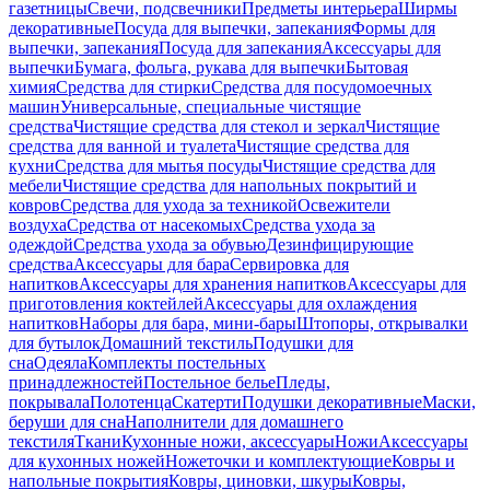
газетницы
Свечи, подсвечники
Предметы интерьера
Ширмы
декоративные
Посуда для выпечки, запекания
Формы для
выпечки, запекания
Посуда для запекания
Аксессуары для
выпечки
Бумага, фольга, рукава для выпечки
Бытовая
химия
Средства для стирки
Средства для посудомоечных
машин
Универсальные, специальные чистящие
средства
Чистящие средства для стекол и зеркал
Чистящие
средства для ванной и туалета
Чистящие средства для
кухни
Средства для мытья посуды
Чистящие средства для
мебели
Чистящие средства для напольных покрытий и
ковров
Средства для ухода за техникой
Освежители
воздуха
Средства от насекомых
Средства ухода за
одеждой
Средства ухода за обувью
Дезинфицирующие
средства
Аксессуары для бара
Сервировка для
напитков
Аксессуары для хранения напитков
Аксессуары для
приготовления коктейлей
Аксессуары для охлаждения
напитков
Наборы для бара, мини-бары
Штопоры, открывалки
для бутылок
Домашний текстиль
Подушки для
сна
Одеяла
Комплекты постельных
принадлежностей
Постельное белье
Пледы,
покрывала
Полотенца
Скатерти
Подушки декоративные
Маски,
беруши для сна
Наполнители для домашнего
текстиля
Ткани
Кухонные ножи, аксессуары
Ножи
Аксессуары
для кухонных ножей
Ножеточки и комплектующие
Ковры и
напольные покрытия
Ковры, циновки, шкуры
Ковры,