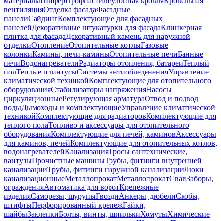
материалы
Шифер
Профнастил
Рулонная кровля
Кровельная
вентиляция
Отделка фасада
Фасадные
панели
Сайдинг
Комплектующие для фасадных
панелей
Декоративные штукатурки для фасада
Клинкерная
плитка для фасада
Декоративный камень для наружной
отделки
Отопление
Отопительные котлы
Газовые
колонки
Камины, печи-камины
Отопительные печи
Банные
печи
Водонагреватели
Радиаторы отопления, батареи
Теплый
пол
Теплые плинтусы
Системы антиобледенения
Управление
климатической техникой
Комплектующие для отопительного
оборудования
Стабилизаторы напряжения
Насосы
циркуляционные
Регулирующая арматура
Отвод и подвод
воды
Дымоходы и комплектующие
Управление климатической
техникой
Комплектующие для радиаторов
Комплектующие для
теплого пола
Топливо и аксессуары для отопительного
оборудования
Комплектующие для печей, каминов
Аксессуары
для каминов, печей
Комплектующие для отопительных котлов,
водонагревателей
Канализация
Тросы сантехнические,
вантузы
Прочистные машины
Трубы, фитинги внутренней
канализации
Трубы, фитинги наружной канализации
Люки
канализационные
Металлопрокат
Металлопрокат
Сваи
Заборы,
ограждения
Автоматика для ворот
Крепежные
изделия
Саморезы, шурупы
Гвозди
Анкеры, дюбели
Скобы,
штифты
Перфорированный крепеж
Гайки,
шайбы
Заклепки
Болты, винты, шпильки
Хомуты
Химические