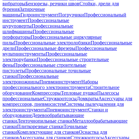
вибраторы
Бензорезы, резчики швов
Стойки, дрели для
бурения
Затирочные
машины
Гидроинструмент
Погрузчики
Профессиональный
инструмент
Профессиональные
шуруповерты
Профессиональные
шлифмашины
Профессиональные
перфораторы
Профессиональные циркулярные
пилы
Профессиональные электролобзики
Профессиональные
дрели
Профессиональные фрезеры
Профессиональные
мультиинструменты
Профессиональные
электрорубанки
Профессиональные строительные
фены
Профессиональные строительные
пистолеты
Профессиональные точильные
станки
Профессиональные
электроножницы
Пневмоинструмент
Наборы
профессионального электроинструмента
Строительное
оборудование
Компрессоры
Тепловые пушки
Пылесосы
профессиональные
Стружкоотсосы
Домкраты
Аксессуары для
компрессоров, пневмосистем
Системы пылеудаления для
электроинструмента
Пневмоинструмент
Станки и
оборудование
Деревообрабатывающие
станки
Ленточнопильные станки
Металлообрабатывающие
станки
Плиткорезные станки
Точильные
станки
Комплектующие для станков
Оснастка для
станков
Аксессуары для станков
Стружкоотсосы
Аксессуары