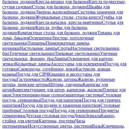
балкона, лоджии
Кресла-мешки для балкона
Кресла подвесные,
стулья садовые
Столы для балкона, лоджии
Шкафы для
балкона, лоджии
Дверцы жалюзийные
Системы хранения для
балкона, лоджии
Журнальные столы, столы-книги
Тумбы для
балкона, лоджии
Кресла-качалки, кресла-маятники
Стулья для
балкона, лоджии
Кресла, пуфы для балкона,
лоджии
Компактные столы для балкона, лоджии
Товары для
дома, бакалея
Освещение
Люстры, потолочные
светильники
Торшеры
Прикроватные лампы,
ночники
Настольные лампы
Споты
Настенные светильники,
бра
Точечные светильники
Трековые светильники
Уличные
светильники, фонари, бра
Лампы
Освещение для картин,
зеркал
Кольцевые лампы
Аксессуары для освещения
Посуда для
готовки
Сковороды, сотейники, воки
Кастрюли, ковши,
казаны
Посуда для СВЧ
Крышки и аксессуары для
посуды
Гастроемкости
Жалюзи, шторы
Жалюзи, рулонные
шторы, римские шторы
Шторы, гардины
Карнизы для
штор
Комплектующие для штор, карнизов, жалюзи
Пленки для
окон
Электроприводные солнцезащитные системы
Столовая
посуда, сервировка
Посуда для напитков
Посуда для горячих
напитков
Посуда для подачи и хранения напитков
Столовые
приборы
Столовая посуда
Посуда для сервировки
Предметы
сервировки
Детская столовая посуда
Декор
Зеркала
Кашпо,
стойки для цветов
Картины, постеры
Часы
интерьерные
Искусственные цветы, растения
Вазы
Ключницы,