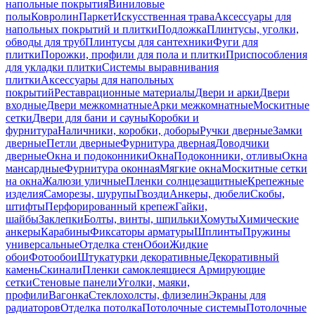
напольные покрытия
Виниловые
полы
Ковролин
Паркет
Искусственная трава
Аксессуары для
напольных покрытий и плитки
Подложка
Плинтусы, уголки,
обводы для труб
Плинтусы для сантехники
Фуги для
плитки
Порожки, профили для пола и плитки
Приспособления
для укладки плитки
Системы выравнивания
плитки
Аксессуары для напольных
покрытий
Реставрационные материалы
Двери и арки
Двери
входные
Двери межкомнатные
Арки межкомнатные
Москитные
сетки
Двери для бани и сауны
Коробки и
фурнитура
Наличники, коробки, доборы
Ручки дверные
Замки
дверные
Петли дверные
Фурнитура дверная
Доводчики
дверные
Окна и подоконники
Окна
Подоконники, отливы
Окна
мансардные
Фурнитура оконная
Мягкие окна
Москитные сетки
на окна
Жалюзи уличные
Пленки солнцезащитные
Крепежные
изделия
Саморезы, шурупы
Гвозди
Анкеры, дюбели
Скобы,
штифты
Перфорированный крепеж
Гайки,
шайбы
Заклепки
Болты, винты, шпильки
Хомуты
Химические
анкеры
Карабины
Фиксаторы арматуры
Шплинты
Пружины
универсальные
Отделка стен
Обои
Жидкие
обои
Фотообои
Штукатурки декоративные
Декоративный
камень
Скинали
Пленки самоклеящиеся
Армирующие
сетки
Стеновые панели
Уголки, маяки,
профили
Вагонка
Стеклохолсты, флизелин
Экраны для
радиаторов
Отделка потолка
Потолочные системы
Потолочные