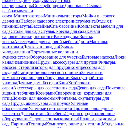
пылесосы, воздуходувки
Аэраторы,
скарификаторы
Снегоуборщики
Дровоколы
Сеялки,
разбрасыватели
семян
Минитракторы
Миникультиваторы
Мойки высокого
давления
Наборы садового электроинструмента
Отдых и
пикник
Батуты
Бассейны
Спа-бассейны
Комплекты мебели для
сада
Столы для сада
Стулья, кресла для сада
Качели
садовые
Гамаки, шезлонги
Раскладушки
Зонты,
тенты
Аксессуары для садовой мебели
Грили
Мангалы,
коптильни
Детская площадка
Сумки-
холодильники
Портативные колонки и
аудиосистемы
Оборудование для участка
Бытовые насосы
Люки
канализационные
Пруды, аксессуары для прудов
Фильтры,
насосы, стерилизаторы для прудов
Компрессоры для
прудов
Станции биологической очистки
Запчасти и
комплектующие для оборудования
Благоустройство
участка
Дачные дома
Беседки
Бани
Хозблоки и
сараи
Аксессуары для озеленения сада
Декор для сада
Почтовые
ящики, таблички
Козырьки
Скворечники, кормушки для
птиц
Домики для насекомых
Фонтаны, скульптуры для
сада
Пруды, аксессуары для прудов
Уличные
обогреватели
Уличные светильники
Противогололедные
реагенты
Декоративный щебень
Сад и огород
Поливочное
оборудование
Садовые опрыскиватели
Шланги для дома и
сада
Парники
Теплицы
Комплектующие для теплиц
Модульные