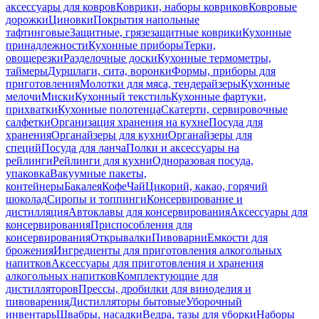
аксессуары для ковров
Коврики, наборы ковриков
Ковровые
дорожки
Циновки
Покрытия напольные
тафтинговые
Защитные, грязезащитные коврики
Кухонные
принадлежности
Кухонные приборы
Терки,
овощерезки
Разделочные доски
Кухонные термометры,
таймеры
Дуршлаги, сита, воронки
Формы, приборы для
приготовления
Молотки для мяса, тендерайзеры
Кухонные
мелочи
Миски
Кухонный текстиль
Кухонные фартуки,
прихватки
Кухонные полотенца
Скатерти, сервировочные
салфетки
Организация хранения на кухне
Посуда для
хранения
Органайзеры для кухни
Органайзеры для
специй
Посуда для ланча
Полки и аксессуары на
рейлинги
Рейлинги для кухни
Одноразовая посуда,
упаковка
Вакуумные пакеты,
контейнеры
Бакалея
Кофе
Чай
Цикорий, какао, горячий
шоколад
Сиропы и топпинги
Консервирование и
дистилляция
Автоклавы для консервирования
Аксессуары для
консервирования
Приспособления для
консервирования
Открывалки
Пивоварни
Емкости для
брожения
Ингредиенты для приготовления алкогольных
напитков
Аксессуары для приготовления и хранения
алкогольных напитков
Комплектующие для
дистилляторов
Прессы, дробилки для виноделия и
пивоварения
Дистилляторы бытовые
Уборочный
инвентарь
Швабры, насадки
Ведра, тазы для уборки
Наборы