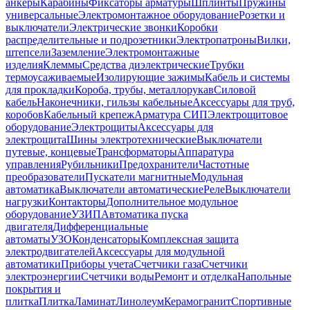
анкеры
Карабины
Фиксаторы арматуры
Шплинты
Пружины
универсальные
Электромонтажное оборудование
Розетки и
выключатели
Электрические звонки
Коробки
распределительные и подрозетники
Электропатроны
Вилки,
штепсели
Заземление
Электромонтажные
изделия
Клеммы
Средства диэлектрические
Трубки
термоусаживаемые
Изолирующие зажимы
Кабель и системы
для прокладки
Короба, трубы, металлорукав
Силовой
кабель
Наконечники, гильзы кабельные
Аксессуары для труб,
коробов
Кабельный крепеж
Арматура СИП
Электрощитовое
оборудование
Электрощиты
Аксессуары для
электрощита
Шины электротехнические
Выключатели
путевые, концевые
Трансформаторы
Аппаратура
управления
Рубильники
Предохранители
Частотные
преобразователи
Пускатели магнитные
Модульная
автоматика
Выключатели автоматические
Реле
Выключатели
нагрузки
Контакторы
Дополнительное модульное
оборудование
УЗИП
Автоматика пуска
двигателя
Дифференциальные
автоматы
УЗО
Конденсаторы
Комплексная защита
электродвигателей
Аксессуары для модульной
автоматики
Приборы учета
Счетчики газа
Счетчики
электроэнергии
Счетчики воды
Ремонт и отделка
Напольные
покрытия и
плитка
Плитка
Ламинат
Линолеум
Керамогранит
Спортивные