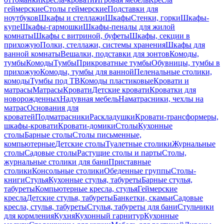
геймерские
Столы геймерские
Подставки для
ноутбуков
Шкафы и стеллажи
Шкафы
Стенки, горки
Шкафы-
купе
Шкафы-гармошки
Шкафы-пеналы для жилой
комнаты
Шкафы с витриной, буфеты
Шкафы, секции в
прихожую
Полки, стеллажи, системы хранения
Шкафы для
ванной комнаты
Вешалки, подставки для зонтов
Комоды,
тумбы
Комоды
Тумбы
Прикроватные тумбы
Обувницы, тумбы в
прихожую
Комоды, тумбы для ванной
Пеленальные столики,
комоды
Тумбы под ТВ
Комоды пластиковые
Кровати и
матрасы
Матрасы
Кровати
Детские кровати
Кроватки для
новорожденных
Надувная мебель
Наматрасники, чехлы на
матрас
Основания для
кроватей
Подматрасники
Раскладушки
Кровати-трансформеры,
шкафы-кровати
Кровати-домики
Столы
Кухонные
столы
Барные столы
Столы письменные,
компьютерные
Детские столы
Туалетные столики
Журнальные
столы
Садовые столы
Растущие столы и парты
Столы,
журнальные столики для бани
Приставные
столики
Консольные столики
Обеденные группы
Столы-
книги
Стулья
Кухонные стулья, табуреты
Барные стулья,
табуреты
Компьютерные кресла, стулья
Геймерские
кресла
Детские стулья, табуреты
Банкетки, скамьи
Садовые
кресла, стулья, табуреты
Стулья, табуреты для бани
Стульчики
для кормления
Кухня
Кухонный гарнитур
Кухонные