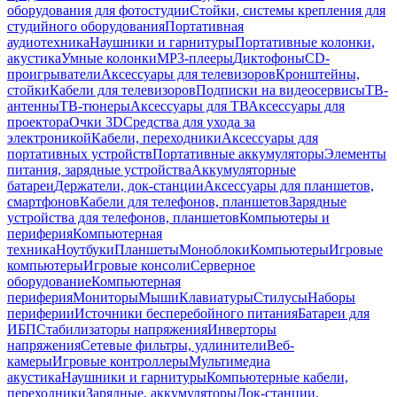
оборудования для фотостудии
Стойки, системы крепления для
студийного оборудования
Портативная
аудиотехника
Наушники и гарнитуры
Портативные колонки,
акустика
Умные колонки
MP3-плееры
Диктофоны
CD-
проигрыватели
Аксессуары для телевизоров
Кронштейны,
стойки
Кабели для телевизоров
Подписки на видеосервисы
ТВ-
антенны
ТВ-тюнеры
Аксессуары для ТВ
Аксессуары для
проектора
Очки 3D
Средства для ухода за
электроникой
Кабели, переходники
Аксессуары для
портативных устройств
Портативные аккумуляторы
Элементы
питания, зарядные устройства
Аккумуляторные
батареи
Держатели, док-станции
Аксессуары для планшетов,
смартфонов
Кабели для телефонов, планшетов
Зарядные
устройства для телефонов, планшетов
Компьютеры и
периферия
Компьютерная
техника
Ноутбуки
Планшеты
Моноблоки
Компьютеры
Игровые
компьютеры
Игровые консоли
Серверное
оборудование
Компьютерная
периферия
Мониторы
Мыши
Клавиатуры
Стилусы
Наборы
периферии
Источники бесперебойного питания
Батареи для
ИБП
Стабилизаторы напряжения
Инверторы
напряжения
Сетевые фильтры, удлинители
Веб-
камеры
Игровые контроллеры
Мультимедиа
акустика
Наушники и гарнитуры
Компьютерные кабели,
переходники
Зарядные, аккумуляторы
Док-станции,