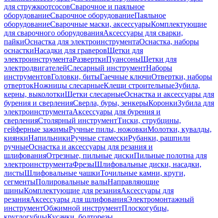
для стружкоотсосов
Сварочное и паяльное
оборудование
Сварочное оборудование
Паяльное
оборудование
Сварочные маски, аксессуары
Комплектующие
для сварочного оборудования
Аксессуары для сварки,
пайки
Оснастка для электроинструмента
Оснастка, наборы
оснастки
Насадки для граверов
Щетки для
электроинструмента
Развертки
Пуансоны
Щетки для
электродвигателей
Слесарный инструмент
Наборы
инструментов
Головки, биты
Гаечные ключи
Отвертки, наборы
отверток
Ножницы слесарные
Клещи строительные
Зубила,
керны, выколотки
Щетки слесарные
Оснастка и аксессуары для
бурения и сверления
Сверла, буры, зенкеры
Коронки
Зубила для
электроинструмента
Аксессуары для бурения и
сверления
Столярный инструмент
Тиски, струбцины,
гейферные зажимы
Ручные пилы, ножовки
Молотки, кувалды,
киянки
Напильники
Ручные стамески
Рубанки, рашпили
ручные
Оснастка и аксессуары для резания и
шлифования
Отрезные, пильные диски
Пильные полотна для
электроинструмента
Фрезы
Шлифовальные диски, насадки,
листы
Шлифовальные чашки
Точильные камни, круги,
сегменты
Полировальные валы
Направляющие
шины
Комплектующие для резания
Аксессуары для
резания
Аксессуары для шлифования
Электромонтажный
инструмент
Обжимной инструмент
Плоскогубцы,
круглогубцы
Кусачки, болторезы,