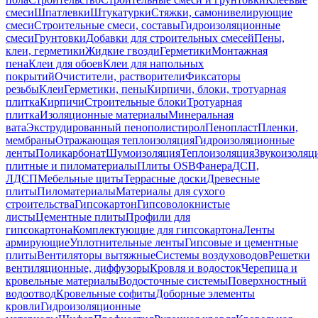
смеси
Шпатлевки
Штукатурки
Стяжки, самонивелирующие
смеси
Строительные смеси, составы
Гидроизоляционные
смеси
Грунтовки
Добавки для строительных смесей
Пены,
клеи, герметики
Жидкие гвозди
Герметики
Монтажная
пена
Клеи для обоев
Клеи для напольных
покрытий
Очистители, растворители
Фиксаторы
резьбы
Клеи
Герметики, пены
Кирпичи, блоки, тротуарная
плитка
Кирпичи
Строительные блоки
Тротуарная
плитка
Изоляционные материалы
Минеральная
вата
Экструдированный пенополистирол
Пенопласт
Пленки,
мембраны
Отражающая теплоизоляция
Гидроизоляционные
ленты
Поликарбонат
Шумоизоляция
Теплоизоляция
Звукоизоляц
плитные и пиломатериалы
Плиты OSB
Фанера
ДСП,
ЛДСП
Мебельные щиты
Террасные доски
Древесные
плиты
Пиломатериалы
Материалы для сухого
строительства
Гипсокартон
Гипсоволокнистые
листы
Цементные плиты
Профили для
гипсокартона
Комплектующие для гипсокартона
Ленты
армирующие
Уплотнительные ленты
Гипсовые и цементные
плиты
Вентиляторы вытяжные
Системы воздуховодов
Решетки
вентиляционные, диффузоры
Кровля и водосток
Черепица и
кровельные материалы
Водосточные системы
Поверхностный
водоотвод
Кровельные софиты
Доборные элементы
кровли
Гидроизоляционные