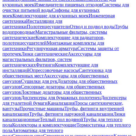
кухонных моек
Измельчители пищевых отходов
Системы для
очистки питьевой воды
Сифоны для кухонных
моек
Комплектующие для кухонных моек
Инженерная
сантехника
Инсталляции для
сантехники
Полотенцесушители
Отвод и подвод воды
Трубы
водопроводные
Магистральные фильтры, системы
сантехнические
Комплектующие для радиаторов,
полотенцесушителей
Монтажные комплекты для
сантехники
Регулирующая арматура
Системы защиты от
протечек
Люки сантехнические
Аксессуары для
магистральных фильтров, систем
сантехнических
Фитинги
Комплектующие для
инсталляций
Опрессовочные насосы
Сантехника для
общественных мест
Аксессуары для общественных
санузлов
Сушилки для рук
Дозаторы для общественных
санузлов
Сенсорные дозаторы для общественных
санузлов
Локтевые дозаторы для общественных
санузлов
Диспенсеры для бумажных полотенец
Диспенсеры
для туалетной бумаги
Канализация
Тросы сантехнические,
вантузы
Прочистные машины
Трубы, фитинги внутренней
канализации
Трубы, фитинги наружной канализации
Люки
канализационные
Теплый пол водяной
Трубы для теплого
пола
Коллекторы и комплектующие
Термостатика для теплого
пола
Автоматика для теплого
пола
Строительство
Строительные смеси и грунтовки
Клеевые