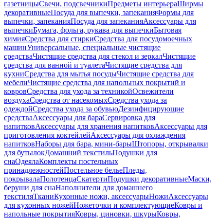
газетницы
Свечи, подсвечники
Предметы интерьера
Ширмы
декоративные
Посуда для выпечки, запекания
Формы для
выпечки, запекания
Посуда для запекания
Аксессуары для
выпечки
Бумага, фольга, рукава для выпечки
Бытовая
химия
Средства для стирки
Средства для посудомоечных
машин
Универсальные, специальные чистящие
средства
Чистящие средства для стекол и зеркал
Чистящие
средства для ванной и туалета
Чистящие средства для
кухни
Средства для мытья посуды
Чистящие средства для
мебели
Чистящие средства для напольных покрытий и
ковров
Средства для ухода за техникой
Освежители
воздуха
Средства от насекомых
Средства ухода за
одеждой
Средства ухода за обувью
Дезинфицирующие
средства
Аксессуары для бара
Сервировка для
напитков
Аксессуары для хранения напитков
Аксессуары для
приготовления коктейлей
Аксессуары для охлаждения
напитков
Наборы для бара, мини-бары
Штопоры, открывалки
для бутылок
Домашний текстиль
Подушки для
сна
Одеяла
Комплекты постельных
принадлежностей
Постельное белье
Пледы,
покрывала
Полотенца
Скатерти
Подушки декоративные
Маски,
беруши для сна
Наполнители для домашнего
текстиля
Ткани
Кухонные ножи, аксессуары
Ножи
Аксессуары
для кухонных ножей
Ножеточки и комплектующие
Ковры и
напольные покрытия
Ковры, циновки, шкуры
Ковры,