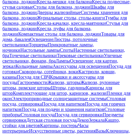
балкона, лоджии
Кресла-мешки для балкона
Кресла подвесные,
стулья садовые
Столы для балкона, лоджии
Шкафы для
балкона, лоджии
Дверцы жалюзийные
Системы хранения для
балкона, лоджии
Журнальные столы, столы-книги
Тумбы для
балкона, лоджии
Кресла-качалки, кресла-маятники
Стулья для
балкона, лоджии
Кресла, пуфы для балкона,
лоджии
Компактные столы для балкона, лоджии
Товары для
дома, бакалея
Освещение
Люстры, потолочные
светильники
Торшеры
Прикроватные лампы,
ночники
Настольные лампы
Споты
Настенные светильники,
бра
Точечные светильники
Трековые светильники
Уличные
светильники, фонари, бра
Лампы
Освещение для картин,
зеркал
Кольцевые лампы
Аксессуары для освещения
Посуда для
готовки
Сковороды, сотейники, воки
Кастрюли, ковши,
казаны
Посуда для СВЧ
Крышки и аксессуары для
посуды
Гастроемкости
Жалюзи, шторы
Жалюзи, рулонные
шторы, римские шторы
Шторы, гардины
Карнизы для
штор
Комплектующие для штор, карнизов, жалюзи
Пленки для
окон
Электроприводные солнцезащитные системы
Столовая
посуда, сервировка
Посуда для напитков
Посуда для горячих
напитков
Посуда для подачи и хранения напитков
Столовые
приборы
Столовая посуда
Посуда для сервировки
Предметы
сервировки
Детская столовая посуда
Декор
Зеркала
Кашпо,
стойки для цветов
Картины, постеры
Часы
интерьерные
Искусственные цветы, растения
Вазы
Ключницы,