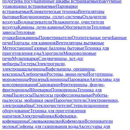
подогрева посуды
Винные шкафы встраиваемые
Вакуумные
упаковщики встраиваемые
Пароварки
встраиваемые
Климатическая техника
Вентиляторы
бытовые
Кондиционеры, сплит-системы
Охладители
воздуха
Водонагреватели
Увлажнители, очистители
воздуха
Камины, печи-камины
Обогреватели
Тепловые
завесы
Тепловые
пушки
Биокамины
Проветриватели
Отопительные печи
Банные
печи
Порталы для каминов
Вентиляторы вытяжные
Метеостанции
Газовые баллоны бытовые
Техника для
приготовления еды
Аэрогрили
Микроволновые
печи
Мультиварки
Сэндвичницы, хот-дог
мейкеры
Тостеры
Электрогрили,
электрошашлычницы
Вафельницы, орешницы,
кексницы
Хлебопечки
Ростеры, мини-печи
Йогуртницы,
мороженицы
Фризеры
Блинницы
Пароварки
Автоклавы для
консервирования
Сыроварни
Фритюрницы, фондю-
фритюрницы
Яйцеварки
Попкорницы
Техника для
дома
Пылесосы
Пылесосы профессиональные
Роботы-
пылесосы, мойщики окон
Пароочистители
Электровеники,
электрошвабры
Стеклоочистители
Стерилизационное
оборудование
Техника для приготовления
напитков
Электрочайники
Кофеварки,
кофемашины
Соковыжималки
Кофемолки
Вспениватели
молока
Сифоны для газирования воды
Аксессуары для