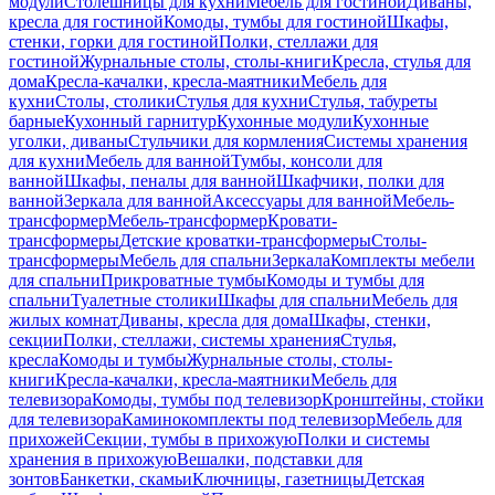
модули
Столешницы для кухни
Мебель для гостиной
Диваны,
кресла для гостиной
Комоды, тумбы для гостиной
Шкафы,
стенки, горки для гостиной
Полки, стеллажи для
гостиной
Журнальные столы, столы-книги
Кресла, стулья для
дома
Кресла-качалки, кресла-маятники
Мебель для
кухни
Столы, столики
Стулья для кухни
Стулья, табуреты
барные
Кухонный гарнитур
Кухонные модули
Кухонные
уголки, диваны
Стульчики для кормления
Системы хранения
для кухни
Мебель для ванной
Тумбы, консоли для
ванной
Шкафы, пеналы для ванной
Шкафчики, полки для
ванной
Зеркала для ванной
Аксессуары для ванной
Мебель-
трансформер
Мебель-трансформер
Кровати-
трансформеры
Детские кроватки-трансформеры
Столы-
трансформеры
Мебель для спальни
Зеркала
Комплекты мебели
для спальни
Прикроватные тумбы
Комоды и тумбы для
спальни
Туалетные столики
Шкафы для спальни
Мебель для
жилых комнат
Диваны, кресла для дома
Шкафы, стенки,
секции
Полки, стеллажи, системы хранения
Стулья,
кресла
Комоды и тумбы
Журнальные столы, столы-
книги
Кресла-качалки, кресла-маятники
Мебель для
телевизора
Комоды, тумбы под телевизор
Кронштейны, стойки
для телевизора
Каминокомплекты под телевизор
Мебель для
прихожей
Секции, тумбы в прихожую
Полки и системы
хранения в прихожую
Вешалки, подставки для
зонтов
Банкетки, скамьи
Ключницы, газетницы
Детская