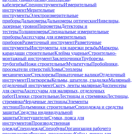
кабелерезы
Специнструменты
Измерительный
инструмент
Мерительные
инструменты
Электроизмерительные
приборы
Дальномеры
Дальномеры оптические
Нивелиры,
лазерные уровни
Пирометры
Детекторы и
тестеры
Толщиномеры
Специальные измерительные
приборы
Аксессуары для измерительных
приборов
Разметочный инструмент
Разметочные
инструменты
Инструменты для нарезки резьбы
Маркеры,
карандаши строительные
Клейма ударные
Строительно-
монтажный инструмент
Заклепочники
Труборезы,
трубогибы
Ножи строительные
Мультитулы
Пробойники,
просекатели отверстий
Ломы
Степлеры
механические
Стеклорезы
Прикаточные валики
Отделочный
инструмент
Плиткорезы
Кельмы, шпатели, гладилки
Малярный,
отделочный инструмент
Скотч, ленты малярные
Диспенсеры
для скотча
Аксессуары для малярных, отделочных
работ
Пленки строительные
Лестницы и стремянки
Лестницы,
стремянки
Чердачные лестницы
Элементы
лестниц
Подъемники строительные
Спецодежда и средства
защиты
Средства индивидуальной
защиты
Огнетушители
Сумки, пояса для
инструментов
Производственная
одежда
Спецодежда
Спецобувь
Организация рабочего
пространства
Фонари, прожекторы
Кейсы, ящики для