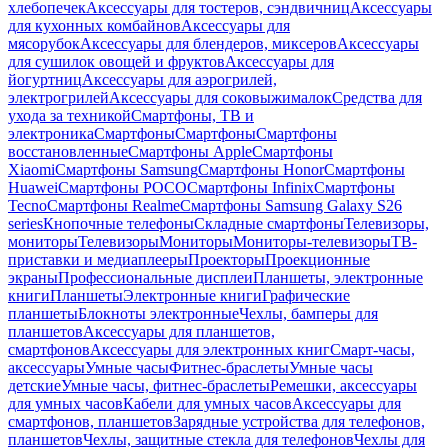
хлебопечек
Аксессуары для тостеров, сэндвичниц
Аксессуары
для кухонных комбайнов
Аксессуары для
мясорубок
Аксессуары для блендеров, миксеров
Аксессуары
для сушилок овощей и фруктов
Аксессуары для
йогуртниц
Аксессуары для аэрогрилей,
электрогрилей
Аксессуары для соковыжималок
Средства для
ухода за техникой
Смартфоны, ТВ и
электроника
Смартфоны
Смартфоны
Смартфоны
восстановленные
Смартфоны Apple
Смартфоны
Xiaomi
Смартфоны Samsung
Смартфоны Honor
Смартфоны
Huawei
Смартфоны POCO
Смартфоны Infinix
Смартфоны
Tecno
Смартфоны Realme
Смартфоны Samsung Galaxy S26
series
Кнопочные телефоны
Складные смартфоны
Телевизоры,
мониторы
Телевизоры
Мониторы
Мониторы-телевизоры
ТВ-
приставки и медиаплееры
Проекторы
Проекционные
экраны
Профессиональные дисплеи
Планшеты, электронные
книги
Планшеты
Электронные книги
Графические
планшеты
Блокноты электронные
Чехлы, бамперы для
планшетов
Аксессуары для планшетов,
смартфонов
Аксессуары для электронных книг
Смарт-часы,
аксессуары
Умные часы
Фитнес-браслеты
Умные часы
детские
Умные часы, фитнес-браслеты
Ремешки, аксессуары
для умных часов
Кабели для умных часов
Аксессуары для
смартфонов, планшетов
Зарядные устройства для телефонов,
планшетов
Чехлы, защитные стекла для телефонов
Чехлы для