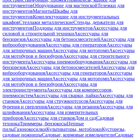
инструментов
Оборудование для мастерской
Тележки для
инструментов
Магниты
Шкафы для
инструментов
Комплектующие для инструментальных
шкафов
Стеллажи металлические
Стенды, держатели для
инструментов
Поддоны для инструментов
Аксессуары для
силовой и строительной техники
Аксессуары для
бензорезов
Аксессуары для бетоносмесителей
Аксессуары для
виброоборудования
Аксессуары для генераторов
Аксессуары
для затирочных машин
Аксессуары для мотопомп
Аксессуары
для мотобуров и бензобуров
Аксессуары для строительного
инструмента
Аксессуары пневмооборудования
Аксессуары для
бензорезов
Аксессуары для бетоносмесителей
Аксессуары для
виброоборудования
Аксессуары для генераторов
Аксессуары
для затирочных машин
Аксессуары для мотопомп
Аксессуары
для мотобуров и бензобуров
Аксессуары для
электроинструмента
Аксессуары для компрессоров,
пневмосистем
Аксессуары для сварки, пайки
Аксессуары для
станков
Аксессуары для стружкоотсосов
Аксессуары для
бурения и сверления
Аксессуары для резания
Аксессуары для
шлифования
Аксессуары для измерительных
приборов
Аксессуары для станков
Дом и сад
Садовая
техника
Триммеры, бензокосы
Цепные
пилы
Газонокосилки
Культиваторы, мотоблоки
Кусторезы,
садовые ножницы
Садовые, кормовые измельчители
Садовые