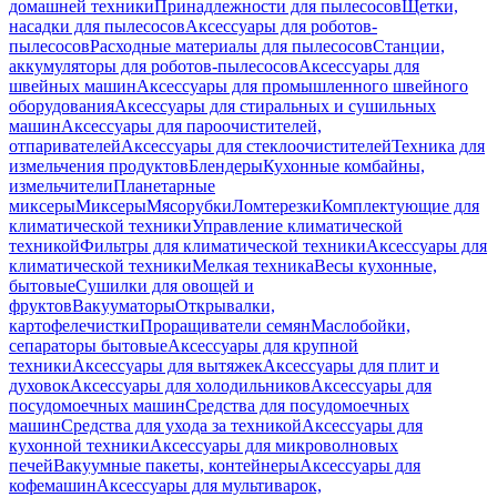
домашней техники
Принадлежности для пылесосов
Щетки,
насадки для пылесосов
Аксессуары для роботов-
пылесосов
Расходные материалы для пылесосов
Станции,
аккумуляторы для роботов-пылесосов
Аксессуары для
швейных машин
Аксессуары для промышленного швейного
оборудования
Аксессуары для стиральных и сушильных
машин
Аксессуары для пароочистителей,
отпаривателей
Аксессуары для стеклоочистителей
Техника для
измельчения продуктов
Блендеры
Кухонные комбайны,
измельчители
Планетарные
миксеры
Миксеры
Мясорубки
Ломтерезки
Комплектующие для
климатической техники
Управление климатической
техникой
Фильтры для климатической техники
Аксессуары для
климатической техники
Мелкая техника
Весы кухонные,
бытовые
Сушилки для овощей и
фруктов
Вакууматоры
Открывалки,
картофелечистки
Проращиватели семян
Маслобойки,
сепараторы бытовые
Аксессуары для крупной
техники
Аксессуары для вытяжек
Аксессуары для плит и
духовок
Аксессуары для холодильников
Аксессуары для
посудомоечных машин
Средства для посудомоечных
машин
Средства для ухода за техникой
Аксессуары для
кухонной техники
Аксессуары для микроволновых
печей
Вакуумные пакеты, контейнеры
Аксессуары для
кофемашин
Аксессуары для мультиварок,