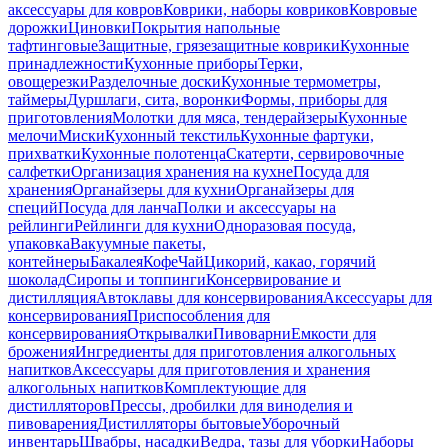
аксессуары для ковров
Коврики, наборы ковриков
Ковровые
дорожки
Циновки
Покрытия напольные
тафтинговые
Защитные, грязезащитные коврики
Кухонные
принадлежности
Кухонные приборы
Терки,
овощерезки
Разделочные доски
Кухонные термометры,
таймеры
Дуршлаги, сита, воронки
Формы, приборы для
приготовления
Молотки для мяса, тендерайзеры
Кухонные
мелочи
Миски
Кухонный текстиль
Кухонные фартуки,
прихватки
Кухонные полотенца
Скатерти, сервировочные
салфетки
Организация хранения на кухне
Посуда для
хранения
Органайзеры для кухни
Органайзеры для
специй
Посуда для ланча
Полки и аксессуары на
рейлинги
Рейлинги для кухни
Одноразовая посуда,
упаковка
Вакуумные пакеты,
контейнеры
Бакалея
Кофе
Чай
Цикорий, какао, горячий
шоколад
Сиропы и топпинги
Консервирование и
дистилляция
Автоклавы для консервирования
Аксессуары для
консервирования
Приспособления для
консервирования
Открывалки
Пивоварни
Емкости для
брожения
Ингредиенты для приготовления алкогольных
напитков
Аксессуары для приготовления и хранения
алкогольных напитков
Комплектующие для
дистилляторов
Прессы, дробилки для виноделия и
пивоварения
Дистилляторы бытовые
Уборочный
инвентарь
Швабры, насадки
Ведра, тазы для уборки
Наборы