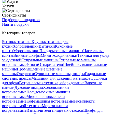
Услуги
Сертификаты
Подборщик подарков
Найти подарки
Категории товаров
Бытовая техника
Крупная техника для
кухни
Холодильники
Вытяжки
Кухонные
плиты
Морозильники
Посудомоечные машины
Настольные
плиты
Винные шкафы
Мини-холодильники
Техника для ухода
за одеждой
Стиральные машины
Стиральные машины
встраиваемые
Утюги
Отпариватели
Швейные, вышивальные
машины
Промышленные швейные
машины
Оверлоки
Сушильные машины, шкафы
Гладильные
системы, прессы
Машинки для удаления катышков
Сушилки
для обуви
Встраиваемая техника, оборудование
Варочные
панели
Духовые шкафы
Холодильники
встраиваемые
Посудомоечные машины
встраиваемые
Микроволновые печи
встраиваемые
Кофемашины встраиваемые
Комплекты
встраиваемой техники
Морозильники
встраиваемые
Измельчители пищевых отходов
Шкафы для