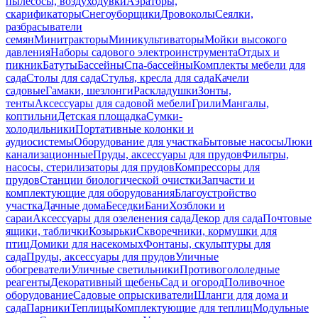
пылесосы, воздуходувки
Аэраторы,
скарификаторы
Снегоуборщики
Дровоколы
Сеялки,
разбрасыватели
семян
Минитракторы
Миникультиваторы
Мойки высокого
давления
Наборы садового электроинструмента
Отдых и
пикник
Батуты
Бассейны
Спа-бассейны
Комплекты мебели для
сада
Столы для сада
Стулья, кресла для сада
Качели
садовые
Гамаки, шезлонги
Раскладушки
Зонты,
тенты
Аксессуары для садовой мебели
Грили
Мангалы,
коптильни
Детская площадка
Сумки-
холодильники
Портативные колонки и
аудиосистемы
Оборудование для участка
Бытовые насосы
Люки
канализационные
Пруды, аксессуары для прудов
Фильтры,
насосы, стерилизаторы для прудов
Компрессоры для
прудов
Станции биологической очистки
Запчасти и
комплектующие для оборудования
Благоустройство
участка
Дачные дома
Беседки
Бани
Хозблоки и
сараи
Аксессуары для озеленения сада
Декор для сада
Почтовые
ящики, таблички
Козырьки
Скворечники, кормушки для
птиц
Домики для насекомых
Фонтаны, скульптуры для
сада
Пруды, аксессуары для прудов
Уличные
обогреватели
Уличные светильники
Противогололедные
реагенты
Декоративный щебень
Сад и огород
Поливочное
оборудование
Садовые опрыскиватели
Шланги для дома и
сада
Парники
Теплицы
Комплектующие для теплиц
Модульные