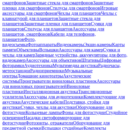
смартфонов
Защитные стекла для смартфонов
Защитные
пленки для смартфонов
Стилусы для смартфонов
Игровые
аксессуары для смартфонов
Чехлы для планшетов
Чехлы с
клавиатурой для планшетов
Защитные стекла для
планшетов
Защитные пленки для планшетов
Сумки для
планшетов
Стилусы для планшетов
Аксессуары для
планшетов, смартфонов
Кабели для телефонов,
планшетов
Фото,
видеосъемка
Фотоаппараты
Видеокамеры
Экшн-камеры
Карты
памяти
Объективы
Вспышки
Аксессуары для камер
Сумки и
чехлы для камер
Зарядные устройства, аккумуляторы для фото,
видеокамер
Аксессуары для объективов
Штативы
Цифровые
фоторамки
Аудиотехника
Мультимедиа акустика
Радиочасы,
метеостанции
Радиоприемники
Музыкальные
центры
Домашние кинотеатры
Акустические
системы
Проигрыватели виниловых пластинок
Аксессуары
для виниловых проигрывателей
Виниловые
пластинки
Инсталляционная акустика
Трансляционные
усилители
Аксессуары для аудиотехники
Комплектующие для
акустики
Акустические кабели
Подставки, стойки для
акустики
Сумки, чехлы для акустики
Оборудование для
фотостудии
Кольцевые лампы
Фоны для фотостудии
Студийное
освещение
Насадки светоформирующие для
фотостудии
Фотозонты, отражатели
Оборудование для
предметной съемки
Вспышки студийные
Комплекты