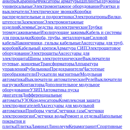
анкеры
Карабины
Фиксаторы арматуры
Шплинты
Пружины
универсальные
Электромонтажное оборудование
Розетки и
выключатели
Электрические звонки
Коробки
распределительные и подрозетники
Электропатроны
Вилки,
штепсели
Заземление
Электромонтажные
изделия
Клеммы
Средства диэлектрические
Трубки
термоусаживаемые
Изолирующие зажимы
Кабель и системы
для прокладки
Короба, трубы, металлорукав
Силовой
кабель
Наконечники, гильзы кабельные
Аксессуары для труб,
коробов
Кабельный крепеж
Арматура СИП
Электрощитовое
оборудование
Электрощиты
Аксессуары для
электрощита
Шины электротехнические
Выключатели
путевые, концевые
Трансформаторы
Аппаратура
управления
Рубильники
Предохранители
Частотные
преобразователи
Пускатели магнитные
Модульная
автоматика
Выключатели автоматические
Реле
Выключатели
нагрузки
Контакторы
Дополнительное модульное
оборудование
УЗИП
Автоматика пуска
двигателя
Дифференциальные
автоматы
УЗО
Конденсаторы
Комплексная защита
электродвигателей
Аксессуары для модульной
автоматики
Приборы учета
Счетчики газа
Счетчики
электроэнергии
Счетчики воды
Ремонт и отделка
Напольные
покрытия и
плитка
Плитка
Ламинат
Линолеум
Керамогранит
Спортивные