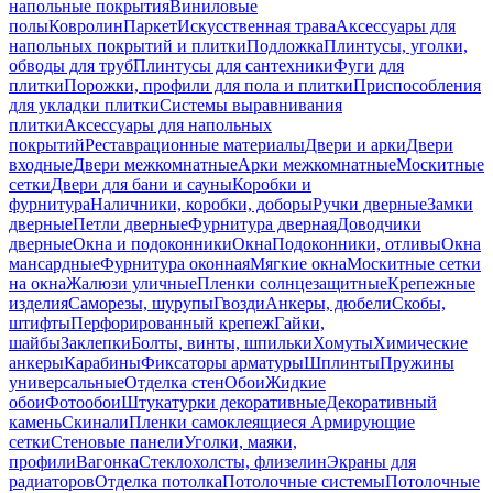
напольные покрытия
Виниловые
полы
Ковролин
Паркет
Искусственная трава
Аксессуары для
напольных покрытий и плитки
Подложка
Плинтусы, уголки,
обводы для труб
Плинтусы для сантехники
Фуги для
плитки
Порожки, профили для пола и плитки
Приспособления
для укладки плитки
Системы выравнивания
плитки
Аксессуары для напольных
покрытий
Реставрационные материалы
Двери и арки
Двери
входные
Двери межкомнатные
Арки межкомнатные
Москитные
сетки
Двери для бани и сауны
Коробки и
фурнитура
Наличники, коробки, доборы
Ручки дверные
Замки
дверные
Петли дверные
Фурнитура дверная
Доводчики
дверные
Окна и подоконники
Окна
Подоконники, отливы
Окна
мансардные
Фурнитура оконная
Мягкие окна
Москитные сетки
на окна
Жалюзи уличные
Пленки солнцезащитные
Крепежные
изделия
Саморезы, шурупы
Гвозди
Анкеры, дюбели
Скобы,
штифты
Перфорированный крепеж
Гайки,
шайбы
Заклепки
Болты, винты, шпильки
Хомуты
Химические
анкеры
Карабины
Фиксаторы арматуры
Шплинты
Пружины
универсальные
Отделка стен
Обои
Жидкие
обои
Фотообои
Штукатурки декоративные
Декоративный
камень
Скинали
Пленки самоклеящиеся
Армирующие
сетки
Стеновые панели
Уголки, маяки,
профили
Вагонка
Стеклохолсты, флизелин
Экраны для
радиаторов
Отделка потолка
Потолочные системы
Потолочные