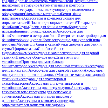
грядки
Садовые компостеры
Уничтожители, отпугиватели
насекомых и грызунов
Автоматизация и контроль
полива
Аксессуары и комплектующие для поливочного
оборудования
Укрывные материалы
Бочки, баки
пластиковые
Аксессуары и комплектующие для
опрыскивателей
Шланги для опрыскивателей
Товары для
бани
Бани
Сауны
Двери для бани и сауны
Бондарные
изделия
Банные принадлежности
Аксессуары для
бани
Оснащение и декор для бани
Измерительные приборы для
бани
Фитобочки, купели
Комплектующие для купелей
Окна
для бани
Мебель для бани и сауны
Ручки дверные для бани и
сауны
Эфирные масла
Спа-бассейны с
гидромассажем
Аксессуары и комплектующие для садовой
техники
Навесное оборудование
Двигатели для
мотоблоков
Прицепы для мотоблоков,
минитракторов
Аксессуары для газонной техники
Аксессуары
для цепных пил
Аксессуары для садовой техники
Аксессуары
для кусторезов, ножниц садовых
Моторные масла для садовой
техники
Аксессуары для аэратоторов и
скарификаторов
Аксессуары для культиваторов и
мотоблоков
Аксессуары для воздуходувок
Аксессуары для
газонокосилок
Аксессуары для бензокос и
триммеров
Аксессуары для моек высокого
давления
Аксессуары и комплектующие для
опрыскивателей
Запчасти для садовых