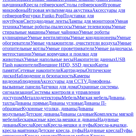
наушники
Кресла геймерские
Столы геймерские
Игровые
микрофоны
Игровая мультимедиа акустика
Аксессуары для
геймеров
Фигурки Funko Pop
Подставки для
ноутбуков
Светодиодные ленты
Лампы для мониторов
Умная
техника
Умные роботы-пылесосы
Умные телевизоры
Умные
стиральные машины
Умные чайники
Умные роботы
кулинарные
Умные вентиляторы
Умные кондиционеры
Умные
обогреватели
Умные увлажнители, очистители воздуха
Умные
отопительные котлы
Умные проветриватели
Умные радиочасы,
метеостанции
Умные кормушки и поилки для
животных
Умные напольные весы
Накопители данных
USB
Flash накопители
Внешние HDD, SSD диски
Карты
памяти
Сетевые накопители
Картридеры
Оптические
диски
Наблюдение и безопасность
Камеры
видеонаблюдения
Аксессуары для CCTV
Домофоны,
вызывные панели
Датчики для дома
Охранные системы,
сигнализации
Системы контроля и управления
доступом
Металлодетекторы
Мебель
Мягкая мебель
Диваны,
тахты
Диваны прямые
Диваны угловые
Диваны П-
образные
Кухонные уголки, диваны
Диваны
модульные
Детские диваны
Диваны садовые
Комплекты мягкой
мебели
Бескаркасные кресла-мешки и диваны
Надувные
диваны
Кресла
Кресла
Кресла-мешки и пуфы
Кресла-качалки,
кресла-маятники
Детские кресла, пуфы
Надувные кресла
Пуфы,
оттоманки
Кресла-кровати
Игровая мебель
Кресла