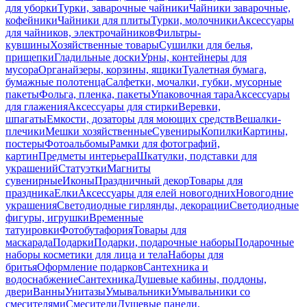
для уборки
Турки, заварочные чайники
Чайники заварочные,
кофейники
Чайники для плиты
Турки, молочники
Аксессуары
для чайников, электрочайников
Фильтры-
кувшины
Хозяйственные товары
Сушилки для белья,
прищепки
Гладильные доски
Урны, контейнеры для
мусора
Органайзеры, корзины, ящики
Туалетная бумага,
бумажные полотенца
Салфетки, мочалки, губки, мусорные
пакеты
Фольга, пленка, пакеты
Упаковочная тара
Аксессуары
для глажения
Аксессуары для стирки
Веревки,
шпагаты
Емкости, дозаторы для моющих средств
Вешалки-
плечики
Мешки хозяйственные
Сувениры
Копилки
Картины,
постеры
Фотоальбомы
Рамки для фотографий,
картин
Предметы интерьера
Шкатулки, подставки для
украшений
Статуэтки
Магниты
сувенирные
Иконы
Праздничный декор
Товары для
праздника
Елки
Аксессуары для елей новогодних
Новогодние
украшения
Светодиодные гирлянды, декорации
Светодиодные
фигуры, игрушки
Временные
татуировки
Фотобутафория
Товары для
маскарада
Подарки
Подарки, подарочные наборы
Подарочные
наборы косметики для лица и тела
Наборы для
бритья
Оформление подарков
Сантехника и
водоснабжение
Сантехника
Душевые кабины, поддоны,
двери
Ванны
Унитазы
Умывальники
Умывальники со
смесителями
Смесители
Душевые панели,