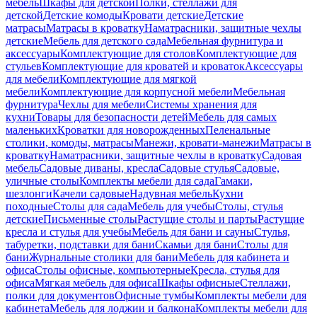
мебель
Шкафы для детской
Полки, стеллажи для
детской
Детские комоды
Кровати детские
Детские
матрасы
Матрасы в кроватку
Наматрасники, защитные чехлы
детские
Мебель для детского сада
Мебельная фурнитура и
аксессуары
Комплектующие для столов
Комплектующие для
стульев
Комплектующие для кроватей и кроваток
Аксессуары
для мебели
Комплектующие для мягкой
мебели
Комплектующие для корпусной мебели
Мебельная
фурнитура
Чехлы для мебели
Системы хранения для
кухни
Товары для безопасности детей
Мебель для самых
маленьких
Кроватки для новорожденных
Пеленальные
столики, комоды, матрасы
Манежи, кровати-манежи
Матрасы в
кроватку
Наматрасники, защитные чехлы в кроватку
Садовая
мебель
Садовые диваны, кресла
Садовые стулья
Садовые,
уличные столы
Комплекты мебели для сада
Гамаки,
шезлонги
Качели садовые
Надувная мебель
Кухни
походные
Столы для сада
Мебель для учебы
Столы, стулья
детские
Письменные столы
Растущие столы и парты
Растущие
кресла и стулья для учебы
Мебель для бани и сауны
Стулья,
табуретки, подставки для бани
Скамьи для бани
Столы для
бани
Журнальные столики для бани
Мебель для кабинета и
офиса
Столы офисные, компьютерные
Кресла, стулья для
офиса
Мягкая мебель для офиса
Шкафы офисные
Стеллажи,
полки для документов
Офисные тумбы
Комплекты мебели для
кабинета
Мебель для лоджии и балкона
Комплекты мебели для