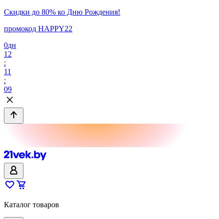
Скидки до 80% ко Дню Рождения!
промокод HAPPY22
0
дн
12
:
11
:
09
Каталог товаров