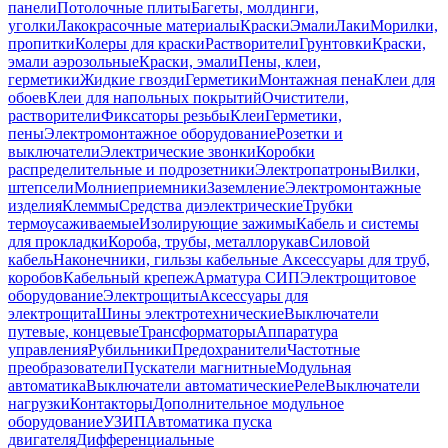
панели
Потолочные плиты
Багеты, молдинги,
уголки
Лакокрасочные материалы
Краски
Эмали
Лаки
Морилки,
пропитки
Колеры для краски
Растворители
Грунтовки
Краски,
эмали аэрозольные
Краски, эмали
Пены, клеи,
герметики
Жидкие гвозди
Герметики
Монтажная пена
Клеи для
обоев
Клеи для напольных покрытий
Очистители,
растворители
Фиксаторы резьбы
Клеи
Герметики,
пены
Электромонтажное оборудование
Розетки и
выключатели
Электрические звонки
Коробки
распределительные и подрозетники
Электропатроны
Вилки,
штепсели
Молниеприемники
Заземление
Электромонтажные
изделия
Клеммы
Средства диэлектрические
Трубки
термоусаживаемые
Изолирующие зажимы
Кабель и системы
для прокладки
Короба, трубы, металлорукав
Силовой
кабель
Наконечники, гильзы кабельные
Аксессуары для труб,
коробов
Кабельный крепеж
Арматура СИП
Электрощитовое
оборудование
Электрощиты
Аксессуары для
электрощита
Шины электротехнические
Выключатели
путевые, концевые
Трансформаторы
Аппаратура
управления
Рубильники
Предохранители
Частотные
преобразователи
Пускатели магнитные
Модульная
автоматика
Выключатели автоматические
Реле
Выключатели
нагрузки
Контакторы
Дополнительное модульное
оборудование
УЗИП
Автоматика пуска
двигателя
Дифференциальные