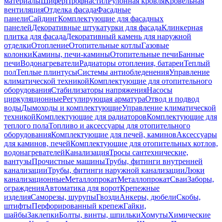
материалы
Шифер
Профнастил
Рулонная кровля
Кровельная
вентиляция
Отделка фасада
Фасадные
панели
Сайдинг
Комплектующие для фасадных
панелей
Декоративные штукатурки для фасада
Клинкерная
плитка для фасада
Декоративный камень для наружной
отделки
Отопление
Отопительные котлы
Газовые
колонки
Камины, печи-камины
Отопительные печи
Банные
печи
Водонагреватели
Радиаторы отопления, батареи
Теплый
пол
Теплые плинтусы
Системы антиобледенения
Управление
климатической техникой
Комплектующие для отопительного
оборудования
Стабилизаторы напряжения
Насосы
циркуляционные
Регулирующая арматура
Отвод и подвод
воды
Дымоходы и комплектующие
Управление климатической
техникой
Комплектующие для радиаторов
Комплектующие для
теплого пола
Топливо и аксессуары для отопительного
оборудования
Комплектующие для печей, каминов
Аксессуары
для каминов, печей
Комплектующие для отопительных котлов,
водонагревателей
Канализация
Тросы сантехнические,
вантузы
Прочистные машины
Трубы, фитинги внутренней
канализации
Трубы, фитинги наружной канализации
Люки
канализационные
Металлопрокат
Металлопрокат
Сваи
Заборы,
ограждения
Автоматика для ворот
Крепежные
изделия
Саморезы, шурупы
Гвозди
Анкеры, дюбели
Скобы,
штифты
Перфорированный крепеж
Гайки,
шайбы
Заклепки
Болты, винты, шпильки
Хомуты
Химические