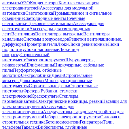
автоматы
УЗО
Конденсаторы
Комплексная защита
электродвигателей
Аксессуары для модульной
автоматики
Светотехника
Промышленное и сигнальное
освещение
Светодиодные ленты
Точечные
светильники
Трековые светильники
Аксессуары для
светотехники
Аксессуары для светодиодных
лент
Вентиляция
Вентиляторы вытяжные
Вентиляторы
канальные
Системы воздуховодов
Решетки вентиляционные,
диффузоры
Проветриватели
Люки
Люки ревизионные
Люки
под плитку
Люки напольные
Люки под
покраску
Строительный
инструмент
Электроинструмент
Шуруповерты,
гайковерты
Шлифмашины
Циркулярные, сабельные
пилы
Перфораторы, отбойные
молотки
Электролобзики
Дрели
Строительные
миксеры
Дальномеры
Многофункциональные
инструменты
Строительные фены
Строительные
пистолеты
Фрезеры
Рубанки, стамески
электрические
Краскопульты
Степлеры,
гвоздезабиватели
Электрические ножницы, резаки
Насадки для
электроинструмента
Аксессуары для
электроинструмента
Аккумуляторы, зарядные устройства для
электроинструмента
Наборы электроинструмента
Силовая и
строительная техника
Бетоносмесители
Генераторы
Тали,
тельферы
Такелаж
Виброплиты, глубинные