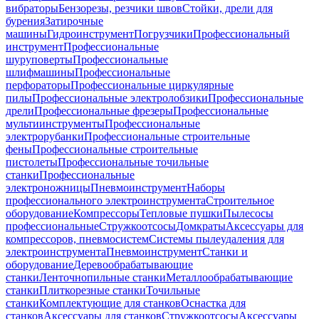
вибраторы
Бензорезы, резчики швов
Стойки, дрели для
бурения
Затирочные
машины
Гидроинструмент
Погрузчики
Профессиональный
инструмент
Профессиональные
шуруповерты
Профессиональные
шлифмашины
Профессиональные
перфораторы
Профессиональные циркулярные
пилы
Профессиональные электролобзики
Профессиональные
дрели
Профессиональные фрезеры
Профессиональные
мультиинструменты
Профессиональные
электрорубанки
Профессиональные строительные
фены
Профессиональные строительные
пистолеты
Профессиональные точильные
станки
Профессиональные
электроножницы
Пневмоинструмент
Наборы
профессионального электроинструмента
Строительное
оборудование
Компрессоры
Тепловые пушки
Пылесосы
профессиональные
Стружкоотсосы
Домкраты
Аксессуары для
компрессоров, пневмосистем
Системы пылеудаления для
электроинструмента
Пневмоинструмент
Станки и
оборудование
Деревообрабатывающие
станки
Ленточнопильные станки
Металлообрабатывающие
станки
Плиткорезные станки
Точильные
станки
Комплектующие для станков
Оснастка для
станков
Аксессуары для станков
Стружкоотсосы
Аксессуары