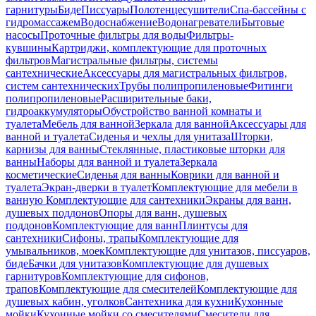
гарнитуры
Биде
Писсуары
Полотенцесушители
Спа-бассейны с
гидромассажем
Водоснабжение
Водонагреватели
Бытовые
насосы
Проточные фильтры для воды
Фильтры-
кувшины
Картриджи, комплектующие для проточных
фильтров
Магистральные фильтры, системы
сантехнические
Аксессуары для магистральных фильтров,
систем сантехнических
Трубы полипропиленовые
Фитинги
полипропиленовые
Расширительные баки,
гидроаккумуляторы
Обустройство ванной комнаты и
туалета
Мебель для ванной
Зеркала для ванной
Аксессуары для
ванной и туалета
Сиденья и чехлы для унитаза
Шторки,
карнизы для ванны
Стеклянные, пластиковые шторки для
ванны
Наборы для ванной и туалета
Зеркала
косметические
Сиденья для ванны
Коврики для ванной и
туалета
Экран-дверки в туалет
Комплектующие для мебели в
ванную
Комплектующие для сантехники
Экраны для ванн,
душевых поддонов
Опоры для ванн, душевых
поддонов
Комплектующие для ванн
Плинтусы для
сантехники
Сифоны, трапы
Комплектующие для
умывальников, моек
Комплектующие для унитазов, писсуаров,
биде
Бачки для унитазов
Комплектующие для душевых
гарнитуров
Комплектующие для сифонов,
трапов
Комплектующие для смесителей
Комплектующие для
душевых кабин, уголков
Сантехника для кухни
Кухонные
мойки
Кухонные мойки со смесителями
Смесители для