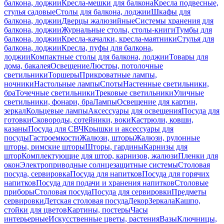
балкона, лоджии
Кресла-мешки для балкона
Кресла подвесные,
стулья садовые
Столы для балкона, лоджии
Шкафы для
балкона, лоджии
Дверцы жалюзийные
Системы хранения для
балкона, лоджии
Журнальные столы, столы-книги
Тумбы для
балкона, лоджии
Кресла-качалки, кресла-маятники
Стулья для
балкона, лоджии
Кресла, пуфы для балкона,
лоджии
Компактные столы для балкона, лоджии
Товары для
дома, бакалея
Освещение
Люстры, потолочные
светильники
Торшеры
Прикроватные лампы,
ночники
Настольные лампы
Споты
Настенные светильники,
бра
Точечные светильники
Трековые светильники
Уличные
светильники, фонари, бра
Лампы
Освещение для картин,
зеркал
Кольцевые лампы
Аксессуары для освещения
Посуда для
готовки
Сковороды, сотейники, воки
Кастрюли, ковши,
казаны
Посуда для СВЧ
Крышки и аксессуары для
посуды
Гастроемкости
Жалюзи, шторы
Жалюзи, рулонные
шторы, римские шторы
Шторы, гардины
Карнизы для
штор
Комплектующие для штор, карнизов, жалюзи
Пленки для
окон
Электроприводные солнцезащитные системы
Столовая
посуда, сервировка
Посуда для напитков
Посуда для горячих
напитков
Посуда для подачи и хранения напитков
Столовые
приборы
Столовая посуда
Посуда для сервировки
Предметы
сервировки
Детская столовая посуда
Декор
Зеркала
Кашпо,
стойки для цветов
Картины, постеры
Часы
интерьерные
Искусственные цветы, растения
Вазы
Ключницы,