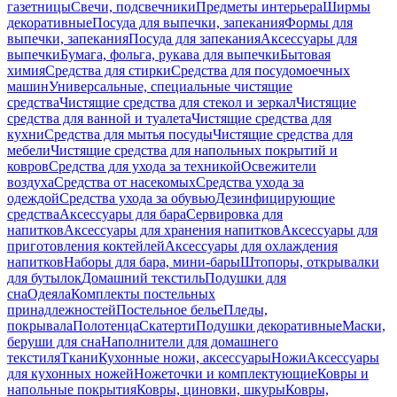
газетницы
Свечи, подсвечники
Предметы интерьера
Ширмы
декоративные
Посуда для выпечки, запекания
Формы для
выпечки, запекания
Посуда для запекания
Аксессуары для
выпечки
Бумага, фольга, рукава для выпечки
Бытовая
химия
Средства для стирки
Средства для посудомоечных
машин
Универсальные, специальные чистящие
средства
Чистящие средства для стекол и зеркал
Чистящие
средства для ванной и туалета
Чистящие средства для
кухни
Средства для мытья посуды
Чистящие средства для
мебели
Чистящие средства для напольных покрытий и
ковров
Средства для ухода за техникой
Освежители
воздуха
Средства от насекомых
Средства ухода за
одеждой
Средства ухода за обувью
Дезинфицирующие
средства
Аксессуары для бара
Сервировка для
напитков
Аксессуары для хранения напитков
Аксессуары для
приготовления коктейлей
Аксессуары для охлаждения
напитков
Наборы для бара, мини-бары
Штопоры, открывалки
для бутылок
Домашний текстиль
Подушки для
сна
Одеяла
Комплекты постельных
принадлежностей
Постельное белье
Пледы,
покрывала
Полотенца
Скатерти
Подушки декоративные
Маски,
беруши для сна
Наполнители для домашнего
текстиля
Ткани
Кухонные ножи, аксессуары
Ножи
Аксессуары
для кухонных ножей
Ножеточки и комплектующие
Ковры и
напольные покрытия
Ковры, циновки, шкуры
Ковры,