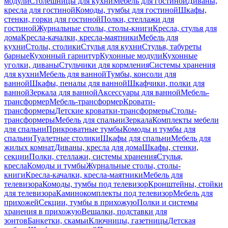
модули
Столешницы для кухни
Мебель для гостиной
Диваны,
кресла для гостиной
Комоды, тумбы для гостиной
Шкафы,
стенки, горки для гостиной
Полки, стеллажи для
гостиной
Журнальные столы, столы-книги
Кресла, стулья для
дома
Кресла-качалки, кресла-маятники
Мебель для
кухни
Столы, столики
Стулья для кухни
Стулья, табуреты
барные
Кухонный гарнитур
Кухонные модули
Кухонные
уголки, диваны
Стульчики для кормления
Системы хранения
для кухни
Мебель для ванной
Тумбы, консоли для
ванной
Шкафы, пеналы для ванной
Шкафчики, полки для
ванной
Зеркала для ванной
Аксессуары для ванной
Мебель-
трансформер
Мебель-трансформер
Кровати-
трансформеры
Детские кроватки-трансформеры
Столы-
трансформеры
Мебель для спальни
Зеркала
Комплекты мебели
для спальни
Прикроватные тумбы
Комоды и тумбы для
спальни
Туалетные столики
Шкафы для спальни
Мебель для
жилых комнат
Диваны, кресла для дома
Шкафы, стенки,
секции
Полки, стеллажи, системы хранения
Стулья,
кресла
Комоды и тумбы
Журнальные столы, столы-
книги
Кресла-качалки, кресла-маятники
Мебель для
телевизора
Комоды, тумбы под телевизор
Кронштейны, стойки
для телевизора
Каминокомплекты под телевизор
Мебель для
прихожей
Секции, тумбы в прихожую
Полки и системы
хранения в прихожую
Вешалки, подставки для
зонтов
Банкетки, скамьи
Ключницы, газетницы
Детская