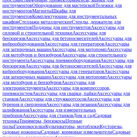
инструментов
Оборудование для мастерской
Тележки для
инструментов
Магниты
Шкафы для
инструментов
Комплектующие для инструментальных
шкафов
Стеллажи металлические
Стенды, держатели для
инструментов
Поддоны для инструментов
Аксессуары для
силовой и строительной техники
Аксессуары для
бензорезов
Аксессуары для бетоносмесителей
Аксессуары для
виброоборудования
Аксессуары для генераторов
Аксессуары
для затирочных машин
Аксессуары для мотопомп
Аксессуары
для мотобуров и бензобуров
Аксессуары для строительного
инструмента
Аксессуары пневмооборудования
Аксессуары для
бензорезов
Аксессуары для бетоносмесителей
Аксессуары для
виброоборудования
Аксессуары для генераторов
Аксессуары
для затирочных машин
Аксессуары для мотопомп
Аксессуары
для мотобуров и бензобуров
Аксессуары для
электроинструмента
Аксессуары для компрессоров,
пневмосистем
Аксессуары для сварки, пайки
Аксессуары для
станков
Аксессуары для стружкоотсосов
Аксессуары для
бурения и сверления
Аксессуары для резания
Аксессуары для
шлифования
Аксессуары для измерительных
приборов
Аксессуары для станков
Дом и сад
Садовая
техника
Триммеры, бензокосы
Цепные
пилы
Газонокосилки
Культиваторы, мотоблоки
Кусторезы,
садовые ножницы
Садовые, кормовые измельчители
Садовые