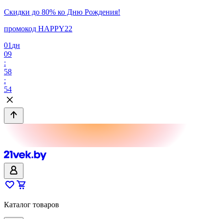
Скидки до 80% ко Дню Рождения!
промокод HAPPY22
01
дн
09
:
58
:
54
Каталог товаров