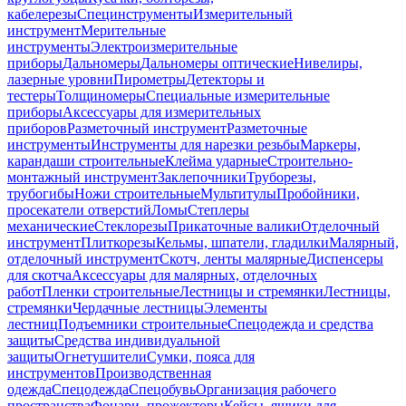
кабелерезы
Специнструменты
Измерительный
инструмент
Мерительные
инструменты
Электроизмерительные
приборы
Дальномеры
Дальномеры оптические
Нивелиры,
лазерные уровни
Пирометры
Детекторы и
тестеры
Толщиномеры
Специальные измерительные
приборы
Аксессуары для измерительных
приборов
Разметочный инструмент
Разметочные
инструменты
Инструменты для нарезки резьбы
Маркеры,
карандаши строительные
Клейма ударные
Строительно-
монтажный инструмент
Заклепочники
Труборезы,
трубогибы
Ножи строительные
Мультитулы
Пробойники,
просекатели отверстий
Ломы
Степлеры
механические
Стеклорезы
Прикаточные валики
Отделочный
инструмент
Плиткорезы
Кельмы, шпатели, гладилки
Малярный,
отделочный инструмент
Скотч, ленты малярные
Диспенсеры
для скотча
Аксессуары для малярных, отделочных
работ
Пленки строительные
Лестницы и стремянки
Лестницы,
стремянки
Чердачные лестницы
Элементы
лестниц
Подъемники строительные
Спецодежда и средства
защиты
Средства индивидуальной
защиты
Огнетушители
Сумки, пояса для
инструментов
Производственная
одежда
Спецодежда
Спецобувь
Организация рабочего
пространства
Фонари, прожекторы
Кейсы, ящики для