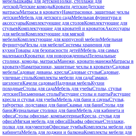
мебель
Шкафы для детской
Полки, стеллажи для
детской
Детские комоды
Кровати детские
Детские
матрасы
Матрасы в кроватку
Наматрасники, защитные чехлы
детские
Мебель для детского сада
Мебельная фурнитура и
аксессуары
Комплектующие для столов
Комплектующие для
стульев
Комплектующие для кроватей и кроваток
Аксессуары
для мебели
Комплектующие для мягкой
мебели
Комплектующие для корпусной мебели
Мебельная
фурнитура
Чехлы для мебели
Системы хранения для
кухни
Товары для безопасности детей
Мебель для самых
маленьких
Кроватки для новорожденных
Пеленальные
столики, комоды, матрасы
Манежи, кровати-манежи
Матрасы в
кроватку
Наматрасники, защитные чехлы в кроватку
Садовая
мебель
Садовые диваны, кресла
Садовые стулья
Садовые,
уличные столы
Комплекты мебели для сада
Гамаки,
шезлонги
Качели садовые
Надувная мебель
Кухни
походные
Столы для сада
Мебель для учебы
Столы, стулья
детские
Письменные столы
Растущие столы и парты
Растущие
кресла и стулья для учебы
Мебель для бани и сауны
Стулья,
табуретки, подставки для бани
Скамьи для бани
Столы для
бани
Журнальные столики для бани
Мебель для кабинета и
офиса
Столы офисные, компьютерные
Кресла, стулья для
офиса
Мягкая мебель для офиса
Шкафы офисные
Стеллажи,
полки для документов
Офисные тумбы
Комплекты мебели для
кабинета
Мебель для лоджии и балкона
Комплекты мебели для