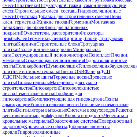
смеси
Шпатлевки
Штукатурки
Стяжки, самонивелирующие
смеси
Строительные смеси, составы
Гидроизоляционные
смеси
Грунтовки
Добавки для строительных смесей
Пены,
клеи, герметики
Жидкие гвозди
Герметики
Монтажная
пена
Клеи для обоев
Клеи для напольных
покрытий
Очистители, растворители
Фиксаторы
резьбы
Клеи
Герметики, пены
Кирпичи, блоки, тротуарная
плитка
Кирпичи
Строительные блоки
Тротуарная
плитка
Изоляционные материалы
Минеральная
вата
Экструдированный пенополистирол
Пенопласт
Пленки,
мембраны
Отражающая теплоизоляция
Гидроизоляционные
ленты
Поликарбонат
Шумоизоляция
Теплоизоляция
Звукоизоляц
плитные и пиломатериалы
Плиты OSB
Фанера
ДСП,
ЛДСП
Мебельные щиты
Террасные доски
Древесные
плиты
Пиломатериалы
Материалы для сухого
строительства
Гипсокартон
Гипсоволокнистые
листы
Цементные плиты
Профили для
гипсокартона
Комплектующие для гипсокартона
Ленты
армирующие
Уплотнительные ленты
Гипсовые и цементные
плиты
Вентиляторы вытяжные
Системы воздуховодов
Решетки
вентиляционные, диффузоры
Кровля и водосток
Черепица и
кровельные материалы
Водосточные системы
Поверхностный
водоотвод
Кровельные софиты
Доборные элементы
кровли
Гидроизоляционные