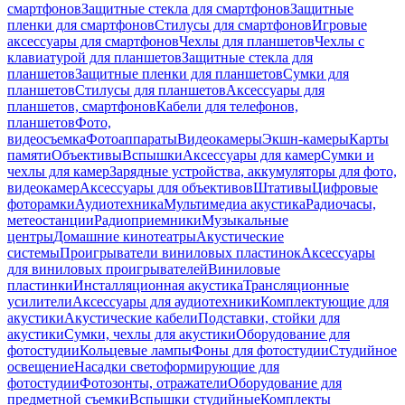
смартфонов
Защитные стекла для смартфонов
Защитные
пленки для смартфонов
Стилусы для смартфонов
Игровые
аксессуары для смартфонов
Чехлы для планшетов
Чехлы с
клавиатурой для планшетов
Защитные стекла для
планшетов
Защитные пленки для планшетов
Сумки для
планшетов
Стилусы для планшетов
Аксессуары для
планшетов, смартфонов
Кабели для телефонов,
планшетов
Фото,
видеосъемка
Фотоаппараты
Видеокамеры
Экшн-камеры
Карты
памяти
Объективы
Вспышки
Аксессуары для камер
Сумки и
чехлы для камер
Зарядные устройства, аккумуляторы для фото,
видеокамер
Аксессуары для объективов
Штативы
Цифровые
фоторамки
Аудиотехника
Мультимедиа акустика
Радиочасы,
метеостанции
Радиоприемники
Музыкальные
центры
Домашние кинотеатры
Акустические
системы
Проигрыватели виниловых пластинок
Аксессуары
для виниловых проигрывателей
Виниловые
пластинки
Инсталляционная акустика
Трансляционные
усилители
Аксессуары для аудиотехники
Комплектующие для
акустики
Акустические кабели
Подставки, стойки для
акустики
Сумки, чехлы для акустики
Оборудование для
фотостудии
Кольцевые лампы
Фоны для фотостудии
Студийное
освещение
Насадки светоформирующие для
фотостудии
Фотозонты, отражатели
Оборудование для
предметной съемки
Вспышки студийные
Комплекты