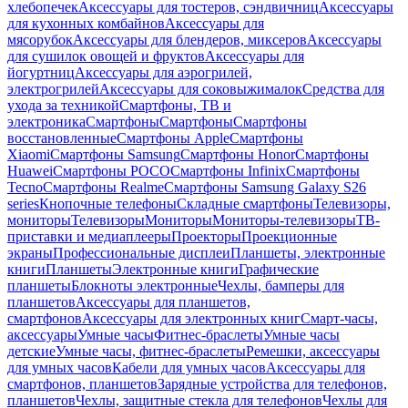
хлебопечек
Аксессуары для тостеров, сэндвичниц
Аксессуары
для кухонных комбайнов
Аксессуары для
мясорубок
Аксессуары для блендеров, миксеров
Аксессуары
для сушилок овощей и фруктов
Аксессуары для
йогуртниц
Аксессуары для аэрогрилей,
электрогрилей
Аксессуары для соковыжималок
Средства для
ухода за техникой
Смартфоны, ТВ и
электроника
Смартфоны
Смартфоны
Смартфоны
восстановленные
Смартфоны Apple
Смартфоны
Xiaomi
Смартфоны Samsung
Смартфоны Honor
Смартфоны
Huawei
Смартфоны POCO
Смартфоны Infinix
Смартфоны
Tecno
Смартфоны Realme
Смартфоны Samsung Galaxy S26
series
Кнопочные телефоны
Складные смартфоны
Телевизоры,
мониторы
Телевизоры
Мониторы
Мониторы-телевизоры
ТВ-
приставки и медиаплееры
Проекторы
Проекционные
экраны
Профессиональные дисплеи
Планшеты, электронные
книги
Планшеты
Электронные книги
Графические
планшеты
Блокноты электронные
Чехлы, бамперы для
планшетов
Аксессуары для планшетов,
смартфонов
Аксессуары для электронных книг
Смарт-часы,
аксессуары
Умные часы
Фитнес-браслеты
Умные часы
детские
Умные часы, фитнес-браслеты
Ремешки, аксессуары
для умных часов
Кабели для умных часов
Аксессуары для
смартфонов, планшетов
Зарядные устройства для телефонов,
планшетов
Чехлы, защитные стекла для телефонов
Чехлы для