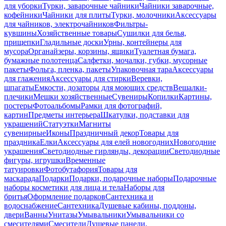
для уборки
Турки, заварочные чайники
Чайники заварочные,
кофейники
Чайники для плиты
Турки, молочники
Аксессуары
для чайников, электрочайников
Фильтры-
кувшины
Хозяйственные товары
Сушилки для белья,
прищепки
Гладильные доски
Урны, контейнеры для
мусора
Органайзеры, корзины, ящики
Туалетная бумага,
бумажные полотенца
Салфетки, мочалки, губки, мусорные
пакеты
Фольга, пленка, пакеты
Упаковочная тара
Аксессуары
для глажения
Аксессуары для стирки
Веревки,
шпагаты
Емкости, дозаторы для моющих средств
Вешалки-
плечики
Мешки хозяйственные
Сувениры
Копилки
Картины,
постеры
Фотоальбомы
Рамки для фотографий,
картин
Предметы интерьера
Шкатулки, подставки для
украшений
Статуэтки
Магниты
сувенирные
Иконы
Праздничный декор
Товары для
праздника
Елки
Аксессуары для елей новогодних
Новогодние
украшения
Светодиодные гирлянды, декорации
Светодиодные
фигуры, игрушки
Временные
татуировки
Фотобутафория
Товары для
маскарада
Подарки
Подарки, подарочные наборы
Подарочные
наборы косметики для лица и тела
Наборы для
бритья
Оформление подарков
Сантехника и
водоснабжение
Сантехника
Душевые кабины, поддоны,
двери
Ванны
Унитазы
Умывальники
Умывальники со
смесителями
Смесители
Душевые панели,