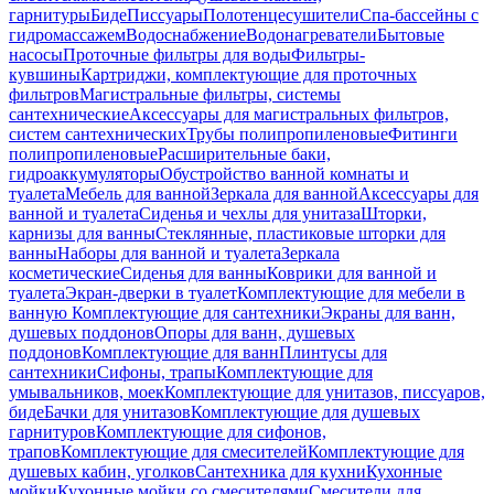
гарнитуры
Биде
Писсуары
Полотенцесушители
Спа-бассейны с
гидромассажем
Водоснабжение
Водонагреватели
Бытовые
насосы
Проточные фильтры для воды
Фильтры-
кувшины
Картриджи, комплектующие для проточных
фильтров
Магистральные фильтры, системы
сантехнические
Аксессуары для магистральных фильтров,
систем сантехнических
Трубы полипропиленовые
Фитинги
полипропиленовые
Расширительные баки,
гидроаккумуляторы
Обустройство ванной комнаты и
туалета
Мебель для ванной
Зеркала для ванной
Аксессуары для
ванной и туалета
Сиденья и чехлы для унитаза
Шторки,
карнизы для ванны
Стеклянные, пластиковые шторки для
ванны
Наборы для ванной и туалета
Зеркала
косметические
Сиденья для ванны
Коврики для ванной и
туалета
Экран-дверки в туалет
Комплектующие для мебели в
ванную
Комплектующие для сантехники
Экраны для ванн,
душевых поддонов
Опоры для ванн, душевых
поддонов
Комплектующие для ванн
Плинтусы для
сантехники
Сифоны, трапы
Комплектующие для
умывальников, моек
Комплектующие для унитазов, писсуаров,
биде
Бачки для унитазов
Комплектующие для душевых
гарнитуров
Комплектующие для сифонов,
трапов
Комплектующие для смесителей
Комплектующие для
душевых кабин, уголков
Сантехника для кухни
Кухонные
мойки
Кухонные мойки со смесителями
Смесители для