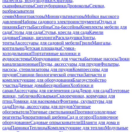
пылесосы, воздуходувки
Аэраторы,
скарификаторы
Снегоуборщики
Дровоколы
Сеялки,
разбрасыватели
семян
Минитракторы
Миникультиваторы
Мойки высокого
давления
Наборы садового электроинструмента
Отдых и
пикник
Батуты
Бассейны
Спа-бассейны
Комплекты мебели для
сада
Столы для сада
Стулья, кресла для сада
Качели
садовые
Гамаки, шезлонги
Раскладушки
Зонты,
тенты
Аксессуары для садовой мебели
Грили
Мангалы,
коптильни
Детская площадка
Сумки-
холодильники
Портативные колонки и
аудиосистемы
Оборудование для участка
Бытовые насосы
Люки
канализационные
Пруды, аксессуары для прудов
Фильтры,
насосы, стерилизаторы для прудов
Компрессоры для
прудов
Станции биологической очистки
Запчасти и
комплектующие для оборудования
Благоустройство
участка
Дачные дома
Беседки
Бани
Хозблоки и
сараи
Аксессуары для озеленения сада
Декор для сада
Почтовые
ящики, таблички
Козырьки
Скворечники, кормушки для
птиц
Домики для насекомых
Фонтаны, скульптуры для
сада
Пруды, аксессуары для прудов
Уличные
обогреватели
Уличные светильники
Противогололедные
реагенты
Декоративный щебень
Сад и огород
Поливочное
оборудование
Садовые опрыскиватели
Шланги для дома и
сада
Парники
Теплицы
Комплектующие для теплиц
Модульные