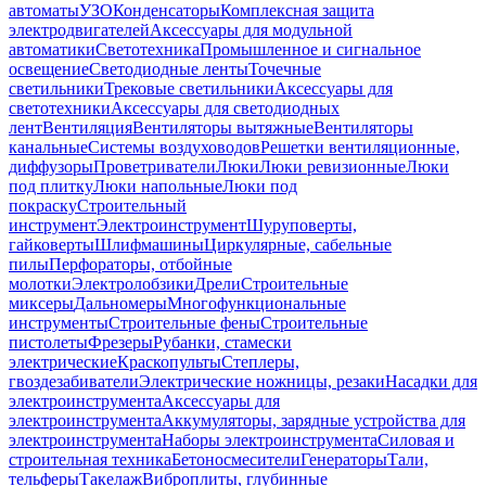
автоматы
УЗО
Конденсаторы
Комплексная защита
электродвигателей
Аксессуары для модульной
автоматики
Светотехника
Промышленное и сигнальное
освещение
Светодиодные ленты
Точечные
светильники
Трековые светильники
Аксессуары для
светотехники
Аксессуары для светодиодных
лент
Вентиляция
Вентиляторы вытяжные
Вентиляторы
канальные
Системы воздуховодов
Решетки вентиляционные,
диффузоры
Проветриватели
Люки
Люки ревизионные
Люки
под плитку
Люки напольные
Люки под
покраску
Строительный
инструмент
Электроинструмент
Шуруповерты,
гайковерты
Шлифмашины
Циркулярные, сабельные
пилы
Перфораторы, отбойные
молотки
Электролобзики
Дрели
Строительные
миксеры
Дальномеры
Многофункциональные
инструменты
Строительные фены
Строительные
пистолеты
Фрезеры
Рубанки, стамески
электрические
Краскопульты
Степлеры,
гвоздезабиватели
Электрические ножницы, резаки
Насадки для
электроинструмента
Аксессуары для
электроинструмента
Аккумуляторы, зарядные устройства для
электроинструмента
Наборы электроинструмента
Силовая и
строительная техника
Бетоносмесители
Генераторы
Тали,
тельферы
Такелаж
Виброплиты, глубинные