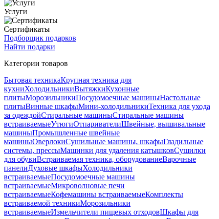
Услуги
Сертификаты
Подборщик подарков
Найти подарки
Категории товаров
Бытовая техника
Крупная техника для
кухни
Холодильники
Вытяжки
Кухонные
плиты
Морозильники
Посудомоечные машины
Настольные
плиты
Винные шкафы
Мини-холодильники
Техника для ухода
за одеждой
Стиральные машины
Стиральные машины
встраиваемые
Утюги
Отпариватели
Швейные, вышивальные
машины
Промышленные швейные
машины
Оверлоки
Сушильные машины, шкафы
Гладильные
системы, прессы
Машинки для удаления катышков
Сушилки
для обуви
Встраиваемая техника, оборудование
Варочные
панели
Духовые шкафы
Холодильники
встраиваемые
Посудомоечные машины
встраиваемые
Микроволновые печи
встраиваемые
Кофемашины встраиваемые
Комплекты
встраиваемой техники
Морозильники
встраиваемые
Измельчители пищевых отходов
Шкафы для