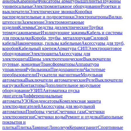
анкеры
Карабины
Фиксаторы арматуры
Шплинты
Пружины
универсальные
Электромонтажное оборудование
Розетки и
выключатели
Электрические звонки
Коробки
распределительные и подрозетники
Электропатроны
Вилки,
штепсели
Заземление
Электромонтажные
изделия
Клеммы
Средства диэлектрические
Трубки
термоусаживаемые
Изолирующие зажимы
Кабель и системы
для прокладки
Короба, трубы, металлорукав
Силовой
кабель
Наконечники, гильзы кабельные
Аксессуары для труб,
коробов
Кабельный крепеж
Арматура СИП
Электрощитовое
оборудование
Электрощиты
Аксессуары для
электрощита
Шины электротехнические
Выключатели
путевые, концевые
Трансформаторы
Аппаратура
управления
Рубильники
Предохранители
Частотные
преобразователи
Пускатели магнитные
Модульная
автоматика
Выключатели автоматические
Реле
Выключатели
нагрузки
Контакторы
Дополнительное модульное
оборудование
УЗИП
Автоматика пуска
двигателя
Дифференциальные
автоматы
УЗО
Конденсаторы
Комплексная защита
электродвигателей
Аксессуары для модульной
автоматики
Приборы учета
Счетчики газа
Счетчики
электроэнергии
Счетчики воды
Ремонт и отделка
Напольные
покрытия и
плитка
Плитка
Ламинат
Линолеум
Керамогранит
Спортивные