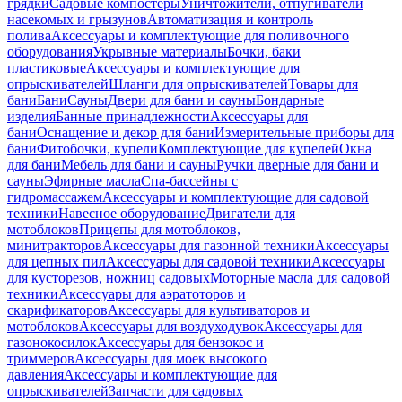
грядки
Садовые компостеры
Уничтожители, отпугиватели
насекомых и грызунов
Автоматизация и контроль
полива
Аксессуары и комплектующие для поливочного
оборудования
Укрывные материалы
Бочки, баки
пластиковые
Аксессуары и комплектующие для
опрыскивателей
Шланги для опрыскивателей
Товары для
бани
Бани
Сауны
Двери для бани и сауны
Бондарные
изделия
Банные принадлежности
Аксессуары для
бани
Оснащение и декор для бани
Измерительные приборы для
бани
Фитобочки, купели
Комплектующие для купелей
Окна
для бани
Мебель для бани и сауны
Ручки дверные для бани и
сауны
Эфирные масла
Спа-бассейны с
гидромассажем
Аксессуары и комплектующие для садовой
техники
Навесное оборудование
Двигатели для
мотоблоков
Прицепы для мотоблоков,
минитракторов
Аксессуары для газонной техники
Аксессуары
для цепных пил
Аксессуары для садовой техники
Аксессуары
для кусторезов, ножниц садовых
Моторные масла для садовой
техники
Аксессуары для аэратоторов и
скарификаторов
Аксессуары для культиваторов и
мотоблоков
Аксессуары для воздуходувок
Аксессуары для
газонокосилок
Аксессуары для бензокос и
триммеров
Аксессуары для моек высокого
давления
Аксессуары и комплектующие для
опрыскивателей
Запчасти для садовых