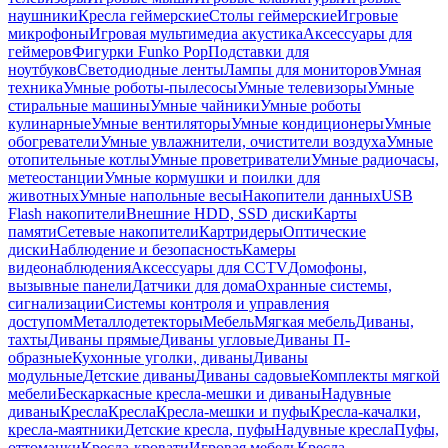
наушники
Кресла геймерские
Столы геймерские
Игровые
микрофоны
Игровая мультимедиа акустика
Аксессуары для
геймеров
Фигурки Funko Pop
Подставки для
ноутбуков
Светодиодные ленты
Лампы для мониторов
Умная
техника
Умные роботы-пылесосы
Умные телевизоры
Умные
стиральные машины
Умные чайники
Умные роботы
кулинарные
Умные вентиляторы
Умные кондиционеры
Умные
обогреватели
Умные увлажнители, очистители воздуха
Умные
отопительные котлы
Умные проветриватели
Умные радиочасы,
метеостанции
Умные кормушки и поилки для
животных
Умные напольные весы
Накопители данных
USB
Flash накопители
Внешние HDD, SSD диски
Карты
памяти
Сетевые накопители
Картридеры
Оптические
диски
Наблюдение и безопасность
Камеры
видеонаблюдения
Аксессуары для CCTV
Домофоны,
вызывные панели
Датчики для дома
Охранные системы,
сигнализации
Системы контроля и управления
доступом
Металлодетекторы
Мебель
Мягкая мебель
Диваны,
тахты
Диваны прямые
Диваны угловые
Диваны П-
образные
Кухонные уголки, диваны
Диваны
модульные
Детские диваны
Диваны садовые
Комплекты мягкой
мебели
Бескаркасные кресла-мешки и диваны
Надувные
диваны
Кресла
Кресла
Кресла-мешки и пуфы
Кресла-качалки,
кресла-маятники
Детские кресла, пуфы
Надувные кресла
Пуфы,
оттоманки
Кресла-кровати
Игровая мебель
Кресла