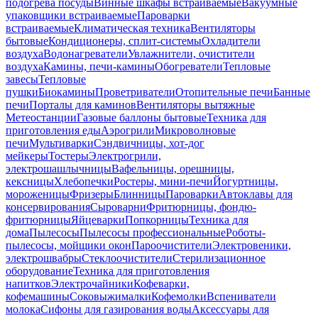
подогрева посуды
Винные шкафы встраиваемые
Вакуумные
упаковщики встраиваемые
Пароварки
встраиваемые
Климатическая техника
Вентиляторы
бытовые
Кондиционеры, сплит-системы
Охладители
воздуха
Водонагреватели
Увлажнители, очистители
воздуха
Камины, печи-камины
Обогреватели
Тепловые
завесы
Тепловые
пушки
Биокамины
Проветриватели
Отопительные печи
Банные
печи
Порталы для каминов
Вентиляторы вытяжные
Метеостанции
Газовые баллоны бытовые
Техника для
приготовления еды
Аэрогрили
Микроволновые
печи
Мультиварки
Сэндвичницы, хот-дог
мейкеры
Тостеры
Электрогрили,
электрошашлычницы
Вафельницы, орешницы,
кексницы
Хлебопечки
Ростеры, мини-печи
Йогуртницы,
мороженицы
Фризеры
Блинницы
Пароварки
Автоклавы для
консервирования
Сыроварни
Фритюрницы, фондю-
фритюрницы
Яйцеварки
Попкорницы
Техника для
дома
Пылесосы
Пылесосы профессиональные
Роботы-
пылесосы, мойщики окон
Пароочистители
Электровеники,
электрошвабры
Стеклоочистители
Стерилизационное
оборудование
Техника для приготовления
напитков
Электрочайники
Кофеварки,
кофемашины
Соковыжималки
Кофемолки
Вспениватели
молока
Сифоны для газирования воды
Аксессуары для