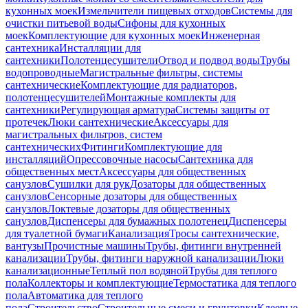
кухонных моек
Измельчители пищевых отходов
Системы для
очистки питьевой воды
Сифоны для кухонных
моек
Комплектующие для кухонных моек
Инженерная
сантехника
Инсталляции для
сантехники
Полотенцесушители
Отвод и подвод воды
Трубы
водопроводные
Магистральные фильтры, системы
сантехнические
Комплектующие для радиаторов,
полотенцесушителей
Монтажные комплекты для
сантехники
Регулирующая арматура
Системы защиты от
протечек
Люки сантехнические
Аксессуары для
магистральных фильтров, систем
сантехнических
Фитинги
Комплектующие для
инсталляций
Опрессовочные насосы
Сантехника для
общественных мест
Аксессуары для общественных
санузлов
Сушилки для рук
Дозаторы для общественных
санузлов
Сенсорные дозаторы для общественных
санузлов
Локтевые дозаторы для общественных
санузлов
Диспенсеры для бумажных полотенец
Диспенсеры
для туалетной бумаги
Канализация
Тросы сантехнические,
вантузы
Прочистные машины
Трубы, фитинги внутренней
канализации
Трубы, фитинги наружной канализации
Люки
канализационные
Теплый пол водяной
Трубы для теплого
пола
Коллекторы и комплектующие
Термостатика для теплого
пола
Автоматика для теплого
пола
Строительство
Строительные смеси и грунтовки
Клеевые