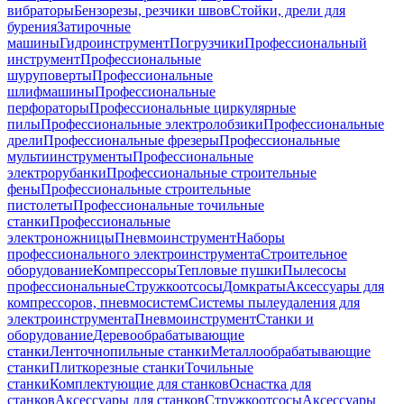
вибраторы
Бензорезы, резчики швов
Стойки, дрели для
бурения
Затирочные
машины
Гидроинструмент
Погрузчики
Профессиональный
инструмент
Профессиональные
шуруповерты
Профессиональные
шлифмашины
Профессиональные
перфораторы
Профессиональные циркулярные
пилы
Профессиональные электролобзики
Профессиональные
дрели
Профессиональные фрезеры
Профессиональные
мультиинструменты
Профессиональные
электрорубанки
Профессиональные строительные
фены
Профессиональные строительные
пистолеты
Профессиональные точильные
станки
Профессиональные
электроножницы
Пневмоинструмент
Наборы
профессионального электроинструмента
Строительное
оборудование
Компрессоры
Тепловые пушки
Пылесосы
профессиональные
Стружкоотсосы
Домкраты
Аксессуары для
компрессоров, пневмосистем
Системы пылеудаления для
электроинструмента
Пневмоинструмент
Станки и
оборудование
Деревообрабатывающие
станки
Ленточнопильные станки
Металлообрабатывающие
станки
Плиткорезные станки
Точильные
станки
Комплектующие для станков
Оснастка для
станков
Аксессуары для станков
Стружкоотсосы
Аксессуары