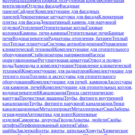
материалы
Шифер
Профнастил
Рулонная кровля
Кровельная
вентиляция
Отделка фасада
Фасадные
панели
Сайдинг
Комплектующие для фасадных
панелей
Декоративные штукатурки для фасада
Клинкерная
плитка для фасада
Декоративный камень для наружной
отделки
Отопление
Отопительные котлы
Газовые
колонки
Камины, печи-камины
Отопительные печи
Банные
печи
Водонагреватели
Радиаторы отопления, батареи
Теплый
пол
Теплые плинтусы
Системы антиобледенения
Управление
климатической техникой
Комплектующие для отопительного
оборудования
Стабилизаторы напряжения
Насосы
циркуляционные
Регулирующая арматура
Отвод и подвод
воды
Дымоходы и комплектующие
Управление климатической
техникой
Комплектующие для радиаторов
Комплектующие для
теплого пола
Топливо и аксессуары для отопительного
оборудования
Комплектующие для печей, каминов
Аксессуары
для каминов, печей
Комплектующие для отопительных котлов,
водонагревателей
Канализация
Тросы сантехнические,
вантузы
Прочистные машины
Трубы, фитинги внутренней
канализации
Трубы, фитинги наружной канализации
Люки
канализационные
Металлопрокат
Металлопрокат
Сваи
Заборы,
ограждения
Автоматика для ворот
Крепежные
изделия
Саморезы, шурупы
Гвозди
Анкеры, дюбели
Скобы,
штифты
Перфорированный крепеж
Гайки,
шайбы
Заклепки
Болты, винты, шпильки
Хомуты
Химические