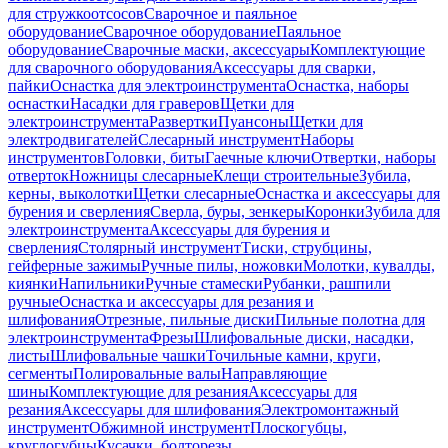
для стружкоотсосов
Сварочное и паяльное
оборудование
Сварочное оборудование
Паяльное
оборудование
Сварочные маски, аксессуары
Комплектующие
для сварочного оборудования
Аксессуары для сварки,
пайки
Оснастка для электроинструмента
Оснастка, наборы
оснастки
Насадки для граверов
Щетки для
электроинструмента
Развертки
Пуансоны
Щетки для
электродвигателей
Слесарный инструмент
Наборы
инструментов
Головки, биты
Гаечные ключи
Отвертки, наборы
отверток
Ножницы слесарные
Клещи строительные
Зубила,
керны, выколотки
Щетки слесарные
Оснастка и аксессуары для
бурения и сверления
Сверла, буры, зенкеры
Коронки
Зубила для
электроинструмента
Аксессуары для бурения и
сверления
Столярный инструмент
Тиски, струбцины,
гейферные зажимы
Ручные пилы, ножовки
Молотки, кувалды,
киянки
Напильники
Ручные стамески
Рубанки, рашпили
ручные
Оснастка и аксессуары для резания и
шлифования
Отрезные, пильные диски
Пильные полотна для
электроинструмента
Фрезы
Шлифовальные диски, насадки,
листы
Шлифовальные чашки
Точильные камни, круги,
сегменты
Полировальные валы
Направляющие
шины
Комплектующие для резания
Аксессуары для
резания
Аксессуары для шлифования
Электромонтажный
инструмент
Обжимной инструмент
Плоскогубцы,
круглогубцы
Кусачки, болторезы,