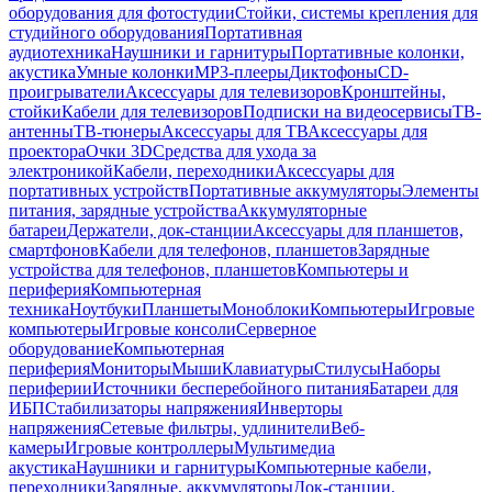
оборудования для фотостудии
Стойки, системы крепления для
студийного оборудования
Портативная
аудиотехника
Наушники и гарнитуры
Портативные колонки,
акустика
Умные колонки
MP3-плееры
Диктофоны
CD-
проигрыватели
Аксессуары для телевизоров
Кронштейны,
стойки
Кабели для телевизоров
Подписки на видеосервисы
ТВ-
антенны
ТВ-тюнеры
Аксессуары для ТВ
Аксессуары для
проектора
Очки 3D
Средства для ухода за
электроникой
Кабели, переходники
Аксессуары для
портативных устройств
Портативные аккумуляторы
Элементы
питания, зарядные устройства
Аккумуляторные
батареи
Держатели, док-станции
Аксессуары для планшетов,
смартфонов
Кабели для телефонов, планшетов
Зарядные
устройства для телефонов, планшетов
Компьютеры и
периферия
Компьютерная
техника
Ноутбуки
Планшеты
Моноблоки
Компьютеры
Игровые
компьютеры
Игровые консоли
Серверное
оборудование
Компьютерная
периферия
Мониторы
Мыши
Клавиатуры
Стилусы
Наборы
периферии
Источники бесперебойного питания
Батареи для
ИБП
Стабилизаторы напряжения
Инверторы
напряжения
Сетевые фильтры, удлинители
Веб-
камеры
Игровые контроллеры
Мультимедиа
акустика
Наушники и гарнитуры
Компьютерные кабели,
переходники
Зарядные, аккумуляторы
Док-станции,