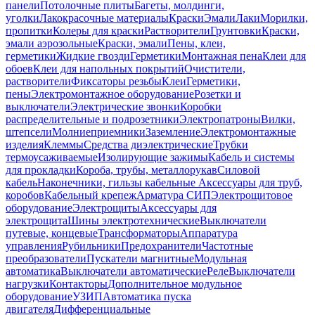
панели
Потолочные плиты
Багеты, молдинги,
уголки
Лакокрасочные материалы
Краски
Эмали
Лаки
Морилки,
пропитки
Колеры для краски
Растворители
Грунтовки
Краски,
эмали аэрозольные
Краски, эмали
Пены, клеи,
герметики
Жидкие гвозди
Герметики
Монтажная пена
Клеи для
обоев
Клеи для напольных покрытий
Очистители,
растворители
Фиксаторы резьбы
Клеи
Герметики,
пены
Электромонтажное оборудование
Розетки и
выключатели
Электрические звонки
Коробки
распределительные и подрозетники
Электропатроны
Вилки,
штепсели
Молниеприемники
Заземление
Электромонтажные
изделия
Клеммы
Средства диэлектрические
Трубки
термоусаживаемые
Изолирующие зажимы
Кабель и системы
для прокладки
Короба, трубы, металлорукав
Силовой
кабель
Наконечники, гильзы кабельные
Аксессуары для труб,
коробов
Кабельный крепеж
Арматура СИП
Электрощитовое
оборудование
Электрощиты
Аксессуары для
электрощита
Шины электротехнические
Выключатели
путевые, концевые
Трансформаторы
Аппаратура
управления
Рубильники
Предохранители
Частотные
преобразователи
Пускатели магнитные
Модульная
автоматика
Выключатели автоматические
Реле
Выключатели
нагрузки
Контакторы
Дополнительное модульное
оборудование
УЗИП
Автоматика пуска
двигателя
Дифференциальные