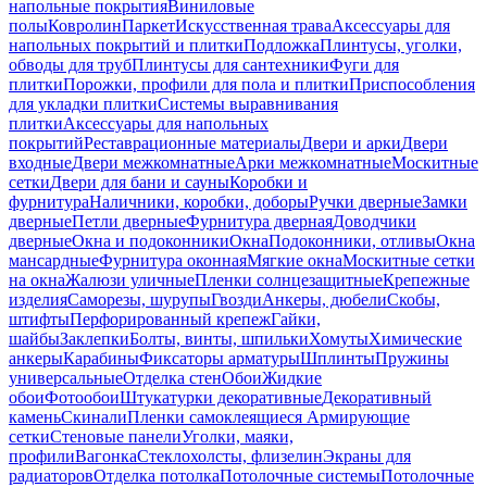
напольные покрытия
Виниловые
полы
Ковролин
Паркет
Искусственная трава
Аксессуары для
напольных покрытий и плитки
Подложка
Плинтусы, уголки,
обводы для труб
Плинтусы для сантехники
Фуги для
плитки
Порожки, профили для пола и плитки
Приспособления
для укладки плитки
Системы выравнивания
плитки
Аксессуары для напольных
покрытий
Реставрационные материалы
Двери и арки
Двери
входные
Двери межкомнатные
Арки межкомнатные
Москитные
сетки
Двери для бани и сауны
Коробки и
фурнитура
Наличники, коробки, доборы
Ручки дверные
Замки
дверные
Петли дверные
Фурнитура дверная
Доводчики
дверные
Окна и подоконники
Окна
Подоконники, отливы
Окна
мансардные
Фурнитура оконная
Мягкие окна
Москитные сетки
на окна
Жалюзи уличные
Пленки солнцезащитные
Крепежные
изделия
Саморезы, шурупы
Гвозди
Анкеры, дюбели
Скобы,
штифты
Перфорированный крепеж
Гайки,
шайбы
Заклепки
Болты, винты, шпильки
Хомуты
Химические
анкеры
Карабины
Фиксаторы арматуры
Шплинты
Пружины
универсальные
Отделка стен
Обои
Жидкие
обои
Фотообои
Штукатурки декоративные
Декоративный
камень
Скинали
Пленки самоклеящиеся
Армирующие
сетки
Стеновые панели
Уголки, маяки,
профили
Вагонка
Стеклохолсты, флизелин
Экраны для
радиаторов
Отделка потолка
Потолочные системы
Потолочные