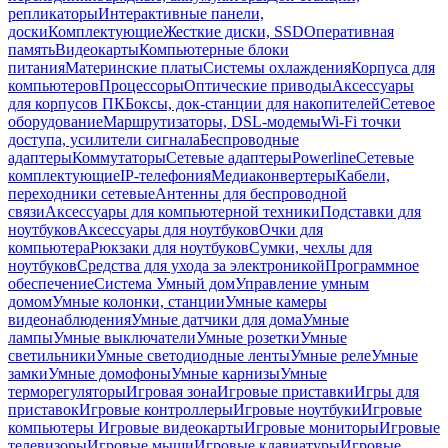
репликаторы
Интерактивные панели,
доски
Комплектующие
Жесткие диски, SSD
Оперативная
память
Видеокарты
Компьютерные блоки
питания
Материнские платы
Системы охлаждения
Корпуса для
компьютеров
Процессоры
Оптические приводы
Аксессуары
для корпусов ПК
Боксы, док-станции для накопителей
Сетевое
оборудование
Маршрутизаторы, DSL-модемы
Wi-Fi точки
доступа, усилители сигнала
Беспроводные
адаптеры
Коммутаторы
Сетевые адаптеры
Powerline
Сетевые
комплектующие
IP-телефония
Медиаконвертеры
Кабели,
переходники сетевые
Антенны для беспроводной
связи
Аксессуары для компьютерной техники
Подставки для
ноутбуков
Аксессуары для ноутбуков
Очки для
компьютера
Рюкзаки для ноутбуков
Сумки, чехлы для
ноутбуков
Средства для ухода за электроникой
Программное
обеспечение
Система Умный дом
Управление умным
домом
Умные колонки, станции
Умные камеры
видеонаблюдения
Умные датчики для дома
Умные
лампы
Умные выключатели
Умные розетки
Умные
светильники
Умные светодиодные ленты
Умные реле
Умные
замки
Умные домофоны
Умные карнизы
Умные
терморегуляторы
Игровая зона
Игровые приставки
Игры для
приставок
Игровые контроллеры
Игровые ноутбуки
Игровые
компьютеры
Игровые видеокарты
Игровые мониторы
Игровые
телевизоры
Игровые мыши
Игровые клавиатуры
Игровые