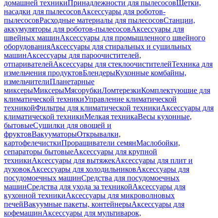
домашней техники
Принадлежности для пылесосов
Щетки,
насадки для пылесосов
Аксессуары для роботов-
пылесосов
Расходные материалы для пылесосов
Станции,
аккумуляторы для роботов-пылесосов
Аксессуары для
швейных машин
Аксессуары для промышленного швейного
оборудования
Аксессуары для стиральных и сушильных
машин
Аксессуары для пароочистителей,
отпаривателей
Аксессуары для стеклоочистителей
Техника для
измельчения продуктов
Блендеры
Кухонные комбайны,
измельчители
Планетарные
миксеры
Миксеры
Мясорубки
Ломтерезки
Комплектующие для
климатической техники
Управление климатической
техникой
Фильтры для климатической техники
Аксессуары для
климатической техники
Мелкая техника
Весы кухонные,
бытовые
Сушилки для овощей и
фруктов
Вакууматоры
Открывалки,
картофелечистки
Проращиватели семян
Маслобойки,
сепараторы бытовые
Аксессуары для крупной
техники
Аксессуары для вытяжек
Аксессуары для плит и
духовок
Аксессуары для холодильников
Аксессуары для
посудомоечных машин
Средства для посудомоечных
машин
Средства для ухода за техникой
Аксессуары для
кухонной техники
Аксессуары для микроволновых
печей
Вакуумные пакеты, контейнеры
Аксессуары для
кофемашин
Аксессуары для мультиварок,