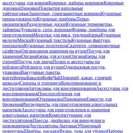
аксессуары для ковров
Коврики, наборы ковриков
Ковровые
дорожки
Циновки
Покрытия напольные
тафтинговые
Защитные, грязезащитные коврики
Кухонные
принадлежности
Кухонные приборы
Терки,
овощерезки
Разделочные доски
Кухонные термометры,
таймеры
Дуршлаги, сита, воронки
Формы, приборы для
приготовления
Молотки для мяса, тендерайзеры
Кухонные
мелочи
Миски
Кухонный текстиль
Кухонные фартуки,
прихватки
Кухонные полотенца
Скатерти, сервировочные
салфетки
Организация хранения на кухне
Посуда для
хранения
Органайзеры для кухни
Органайзеры для
специй
Посуда для ланча
Полки и аксессуары на
рейлинги
Рейлинги для кухни
Одноразовая посуда,
упаковка
Вакуумные пакеты,
контейнеры
Бакалея
Кофе
Чай
Цикорий, какао, горячий
шоколад
Сиропы и топпинги
Консервирование и
дистилляция
Автоклавы для консервирования
Аксессуары для
консервирования
Приспособления для
консервирования
Открывалки
Пивоварни
Емкости для
брожения
Ингредиенты для приготовления алкогольных
напитков
Аксессуары для приготовления и хранения
алкогольных напитков
Комплектующие для
дистилляторов
Прессы, дробилки для виноделия и
пивоварения
Дистилляторы бытовые
Уборочный
инвентарь
Швабры, насадки
Ведра, тазы для уборки
Наборы