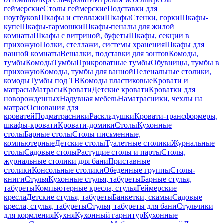
геймерские
Столы геймерские
Подставки для
ноутбуков
Шкафы и стеллажи
Шкафы
Стенки, горки
Шкафы-
купе
Шкафы-гармошки
Шкафы-пеналы для жилой
комнаты
Шкафы с витриной, буфеты
Шкафы, секции в
прихожую
Полки, стеллажи, системы хранения
Шкафы для
ванной комнаты
Вешалки, подставки для зонтов
Комоды,
тумбы
Комоды
Тумбы
Прикроватные тумбы
Обувницы, тумбы в
прихожую
Комоды, тумбы для ванной
Пеленальные столики,
комоды
Тумбы под ТВ
Комоды пластиковые
Кровати и
матрасы
Матрасы
Кровати
Детские кровати
Кроватки для
новорожденных
Надувная мебель
Наматрасники, чехлы на
матрас
Основания для
кроватей
Подматрасники
Раскладушки
Кровати-трансформеры,
шкафы-кровати
Кровати-домики
Столы
Кухонные
столы
Барные столы
Столы письменные,
компьютерные
Детские столы
Туалетные столики
Журнальные
столы
Садовые столы
Растущие столы и парты
Столы,
журнальные столики для бани
Приставные
столики
Консольные столики
Обеденные группы
Столы-
книги
Стулья
Кухонные стулья, табуреты
Барные стулья,
табуреты
Компьютерные кресла, стулья
Геймерские
кресла
Детские стулья, табуреты
Банкетки, скамьи
Садовые
кресла, стулья, табуреты
Стулья, табуреты для бани
Стульчики
для кормления
Кухня
Кухонный гарнитур
Кухонные