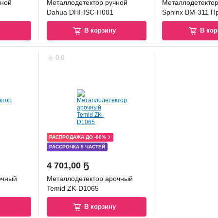
чной
Металлодетектор ручной
Металлодетектор
Dahua DHI-ISC-H001
Sphinx ВМ-311 П
у
В корзину
В кор
0.0
РАСПРОДАЖА ДО -80%
РАССРОЧКА 5 ЧАСТЕЙ
4 701
,
00 Ҕ
очный
Металлодетектор арочный
Temid ZK-D1065
у
В корзину