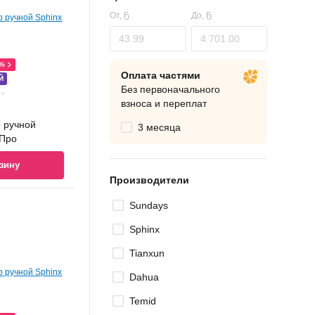
От,
Ҕ
До,
Ҕ
0%
Оплата частями
Й
Без первоначального
взноса и переплат
 ручной
3 месяца
 Про
зину
Производители
Sundays
Sphinx
Tianxun
Dahua
Temid