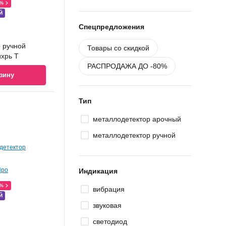
0%
Й
Спецпредложения
 ручной
Товары со скидкой
ихрь Т
РАСПРОДАЖА ДО -80%
зину
Тип
металлодетектор арочный
металлодетектор ручной
Индикация
0%
вибрация
Й
звуковая
светодиод