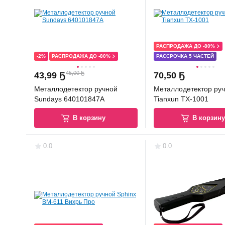
РАСПРОДАЖА ДО -80%
-2%
РАСПРОДАЖА ДО -80%
РАССРОЧКА 5 ЧАСТЕЙ
45,00 Ҕ
43
,
99 Ҕ
70
,
50 Ҕ
Металлодетектор ручной
Металлодетектор ру
Sundays 640101847A
Tianxun TX-1001
В корзину
В корзин
0.0
0.0