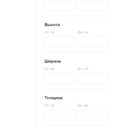
Высота
От
, см
До
, см
Ширина
От
, см
До
, см
Толщина
От
, см
До
, см