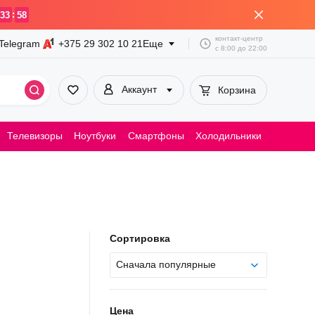
:
33
58
контакт-центр
Telegram
+375 29
302 10 21
Еще
с
8:00
до
22:00
Аккаунт
Корзина
Телевизоры
Ноутбуки
Смартфоны
Холодильники
Пылесосы
Сортировка
Сначала популярные
Цена