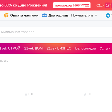
до 80% ко Дню Рождения!
промокод HAPPY22
:
02
дн
17
Оплата частями
Для юрлиц
Покупателям
1vek СТРОЙ
21vek ДОМ
21vek БИЗНЕС
Велосипеды
Услуги
ьные машины
ность
0.0
0.0