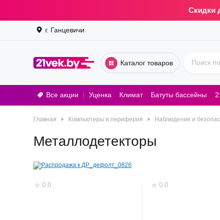
Скидки 
г. Ганцевичи
Каталог товаров
Все акции
Уценка
Климат
Батуты бассейны
2
Стирал
Главная
Компьютеры и периферия
Наблюдение и безопас
Металлодетекторы
0.0
0.0