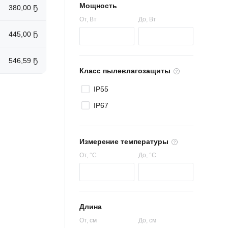
Мощность
380,00 Ҕ
От
, Вт
До
, Вт
445,00 Ҕ
546,59 Ҕ
Класс пылевлагозащиты
IP55
IP67
Измерение температуры
От
, °C
До
, °C
Длина
От
, см
До
, см