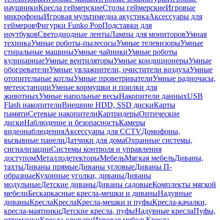
наушники
Кресла геймерские
Столы геймерские
Игровые
микрофоны
Игровая мультимедиа акустика
Аксессуары для
геймеров
Фигурки Funko Pop
Подставки для
ноутбуков
Светодиодные ленты
Лампы для мониторов
Умная
техника
Умные роботы-пылесосы
Умные телевизоры
Умные
стиральные машины
Умные чайники
Умные роботы
кулинарные
Умные вентиляторы
Умные кондиционеры
Умные
обогреватели
Умные увлажнители, очистители воздуха
Умные
отопительные котлы
Умные проветриватели
Умные радиочасы,
метеостанции
Умные кормушки и поилки для
животных
Умные напольные весы
Накопители данных
USB
Flash накопители
Внешние HDD, SSD диски
Карты
памяти
Сетевые накопители
Картридеры
Оптические
диски
Наблюдение и безопасность
Камеры
видеонаблюдения
Аксессуары для CCTV
Домофоны,
вызывные панели
Датчики для дома
Охранные системы,
сигнализации
Системы контроля и управления
доступом
Металлодетекторы
Мебель
Мягкая мебель
Диваны,
тахты
Диваны прямые
Диваны угловые
Диваны П-
образные
Кухонные уголки, диваны
Диваны
модульные
Детские диваны
Диваны садовые
Комплекты мягкой
мебели
Бескаркасные кресла-мешки и диваны
Надувные
диваны
Кресла
Кресла
Кресла-мешки и пуфы
Кресла-качалки,
кресла-маятники
Детские кресла, пуфы
Надувные кресла
Пуфы,
оттоманки
Кресла-кровати
Игровая мебель
Кресла