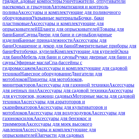
грядки
Садовые компостеры
Уничтожители, отпугиватели
насекомых и грызунов
Автоматизация и контроль
полива
Аксессуары и комплектующие для поливочного
оборудования
Укрывные материалы
Бочки, баки
пластиковые
Аксессуары и комплектующие для
опрыскивателей
Шланги для опрыскивателей
Товары для
бани
Бани
Сауны
Двери для бани и сауны
Бондарные
изделия
Банные принадлежности
Аксессуары для
бани
Оснащение и декор для бани
Измерительные приборы для
бани
Фитобочки, купели
Комплектующие для купелей
Окна
для бани
Мебель для бани и сауны
Ручки дверные для бани и
сауны
Эфирные масла
Спа-бассейны с
гидромассажем
Аксессуары и комплектующие для садовой
техники
Навесное оборудование
Двигатели для
мотоблоков
Прицепы для мотоблоков,
минитракторов
Аксессуары для газонной техники
Аксессуары
для цепных пил
Аксессуары для садовой техники
Аксессуары
для кусторезов, ножниц садовых
Моторные масла для садовой
техники
Аксессуары для аэратоторов и
скарификаторов
Аксессуары для культиваторов и
мотоблоков
Аксессуары для воздуходувок
Аксессуары для
газонокосилок
Аксессуары для бензокос и
триммеров
Аксессуары для моек высокого
давления
Аксессуары и комплектующие для
опрыскивателей
Запчасти для садовых