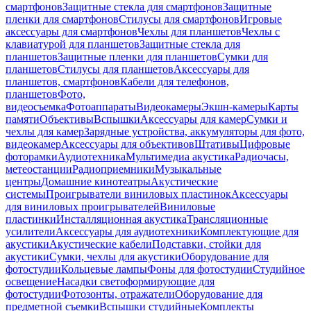
смартфонов
Защитные стекла для смартфонов
Защитные
пленки для смартфонов
Стилусы для смартфонов
Игровые
аксессуары для смартфонов
Чехлы для планшетов
Чехлы с
клавиатурой для планшетов
Защитные стекла для
планшетов
Защитные пленки для планшетов
Сумки для
планшетов
Стилусы для планшетов
Аксессуары для
планшетов, смартфонов
Кабели для телефонов,
планшетов
Фото,
видеосъемка
Фотоаппараты
Видеокамеры
Экшн-камеры
Карты
памяти
Объективы
Вспышки
Аксессуары для камер
Сумки и
чехлы для камер
Зарядные устройства, аккумуляторы для фото,
видеокамер
Аксессуары для объективов
Штативы
Цифровые
фоторамки
Аудиотехника
Мультимедиа акустика
Радиочасы,
метеостанции
Радиоприемники
Музыкальные
центры
Домашние кинотеатры
Акустические
системы
Проигрыватели виниловых пластинок
Аксессуары
для виниловых проигрывателей
Виниловые
пластинки
Инсталляционная акустика
Трансляционные
усилители
Аксессуары для аудиотехники
Комплектующие для
акустики
Акустические кабели
Подставки, стойки для
акустики
Сумки, чехлы для акустики
Оборудование для
фотостудии
Кольцевые лампы
Фоны для фотостудии
Студийное
освещение
Насадки светоформирующие для
фотостудии
Фотозонты, отражатели
Оборудование для
предметной съемки
Вспышки студийные
Комплекты