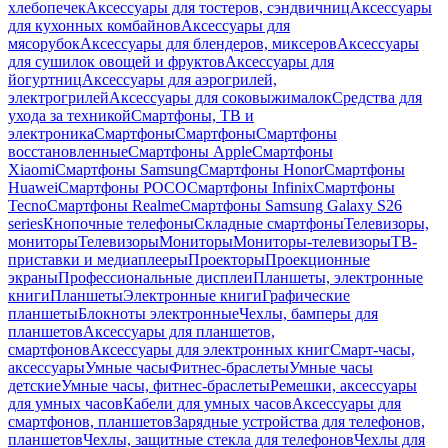
хлебопечек
Аксессуары для тостеров, сэндвичниц
Аксессуары
для кухонных комбайнов
Аксессуары для
мясорубок
Аксессуары для блендеров, миксеров
Аксессуары
для сушилок овощей и фруктов
Аксессуары для
йогуртниц
Аксессуары для аэрогрилей,
электрогрилей
Аксессуары для соковыжималок
Средства для
ухода за техникой
Смартфоны, ТВ и
электроника
Смартфоны
Смартфоны
Смартфоны
восстановленные
Смартфоны Apple
Смартфоны
Xiaomi
Смартфоны Samsung
Смартфоны Honor
Смартфоны
Huawei
Смартфоны POCO
Смартфоны Infinix
Смартфоны
Tecno
Смартфоны Realme
Смартфоны Samsung Galaxy S26
series
Кнопочные телефоны
Складные смартфоны
Телевизоры,
мониторы
Телевизоры
Мониторы
Мониторы-телевизоры
ТВ-
приставки и медиаплееры
Проекторы
Проекционные
экраны
Профессиональные дисплеи
Планшеты, электронные
книги
Планшеты
Электронные книги
Графические
планшеты
Блокноты электронные
Чехлы, бамперы для
планшетов
Аксессуары для планшетов,
смартфонов
Аксессуары для электронных книг
Смарт-часы,
аксессуары
Умные часы
Фитнес-браслеты
Умные часы
детские
Умные часы, фитнес-браслеты
Ремешки, аксессуары
для умных часов
Кабели для умных часов
Аксессуары для
смартфонов, планшетов
Зарядные устройства для телефонов,
планшетов
Чехлы, защитные стекла для телефонов
Чехлы для