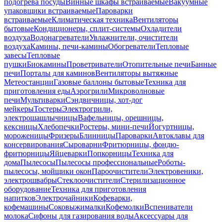
подогрева посуды
Винные шкафы встраиваемые
Вакуумные
упаковщики встраиваемые
Пароварки
встраиваемые
Климатическая техника
Вентиляторы
бытовые
Кондиционеры, сплит-системы
Охладители
воздуха
Водонагреватели
Увлажнители, очистители
воздуха
Камины, печи-камины
Обогреватели
Тепловые
завесы
Тепловые
пушки
Биокамины
Проветриватели
Отопительные печи
Банные
печи
Порталы для каминов
Вентиляторы вытяжные
Метеостанции
Газовые баллоны бытовые
Техника для
приготовления еды
Аэрогрили
Микроволновые
печи
Мультиварки
Сэндвичницы, хот-дог
мейкеры
Тостеры
Электрогрили,
электрошашлычницы
Вафельницы, орешницы,
кексницы
Хлебопечки
Ростеры, мини-печи
Йогуртницы,
мороженицы
Фризеры
Блинницы
Пароварки
Автоклавы для
консервирования
Сыроварни
Фритюрницы, фондю-
фритюрницы
Яйцеварки
Попкорницы
Техника для
дома
Пылесосы
Пылесосы профессиональные
Роботы-
пылесосы, мойщики окон
Пароочистители
Электровеники,
электрошвабры
Стеклоочистители
Стерилизационное
оборудование
Техника для приготовления
напитков
Электрочайники
Кофеварки,
кофемашины
Соковыжималки
Кофемолки
Вспениватели
молока
Сифоны для газирования воды
Аксессуары для