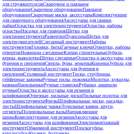
для стружкоотсосов
Сварочное и паяльное
оборудование
Сварочное оборудование
Паяльное
оборудование
Сварочные маски, аксессуары
Комплектующие
для сварочного оборудования
Аксессуары для сварки,
пайки
Оснастка для электроинструмента
Оснастка, наборы
оснастки
Насадки для граверов
Щетки для
электроинструмента
Развертки
Пуансоны
Щетки для
электродвигателей
Слесарный инструмент
Наборы
инструментов
Головки, биты
Гаечные ключи
Отвертки, наборы
отверток
Ножницы слесарные
Клещи строительные
Зубила,
керны, выколотки
Щетки слесарные
Оснастка и аксессуары для
бурения и сверления
Сверла, буры, зенкеры
Коронки
Зубила для
электроинструмента
Аксессуары для бурения и
сверления
Столярный инструмент
Тиски, струбцины,
гейферные зажимы
Ручные пилы, ножовки
Молотки, кувалды,
киянки
Напильники
Ручные стамески
Рубанки, рашпили
ручные
Оснастка и аксессуары для резания и
шлифования
Отрезные, пильные диски
Пильные полотна для
электроинструмента
Фрезы
Шлифовальные диски, насадки,
листы
Шлифовальные чашки
Точильные камни, круги,
сегменты
Полировальные валы
Направляющие
шины
Комплектующие для резания
Аксессуары для
резания
Аксессуары для шлифования
Электромонтажный
инструмент
Обжимной инструмент
Плоскогубцы,
круглогубцы
Кусачки, болторезы,