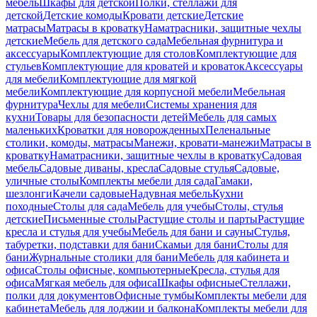
мебель
Шкафы для детской
Полки, стеллажи для
детской
Детские комоды
Кровати детские
Детские
матрасы
Матрасы в кроватку
Наматрасники, защитные чехлы
детские
Мебель для детского сада
Мебельная фурнитура и
аксессуары
Комплектующие для столов
Комплектующие для
стульев
Комплектующие для кроватей и кроваток
Аксессуары
для мебели
Комплектующие для мягкой
мебели
Комплектующие для корпусной мебели
Мебельная
фурнитура
Чехлы для мебели
Системы хранения для
кухни
Товары для безопасности детей
Мебель для самых
маленьких
Кроватки для новорожденных
Пеленальные
столики, комоды, матрасы
Манежи, кровати-манежи
Матрасы в
кроватку
Наматрасники, защитные чехлы в кроватку
Садовая
мебель
Садовые диваны, кресла
Садовые стулья
Садовые,
уличные столы
Комплекты мебели для сада
Гамаки,
шезлонги
Качели садовые
Надувная мебель
Кухни
походные
Столы для сада
Мебель для учебы
Столы, стулья
детские
Письменные столы
Растущие столы и парты
Растущие
кресла и стулья для учебы
Мебель для бани и сауны
Стулья,
табуретки, подставки для бани
Скамьи для бани
Столы для
бани
Журнальные столики для бани
Мебель для кабинета и
офиса
Столы офисные, компьютерные
Кресла, стулья для
офиса
Мягкая мебель для офиса
Шкафы офисные
Стеллажи,
полки для документов
Офисные тумбы
Комплекты мебели для
кабинета
Мебель для лоджии и балкона
Комплекты мебели для