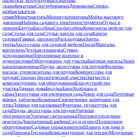
пылесосы, воздуходувки
Аэраторы,
скарификаторы
Снегоуборщики
Дровоколы
Сеялки,
разбрасыватели
семян
Минитракторы
Миникультиваторы
Мойки высокого
давления
Наборы садового электроинструмента
Отдых и
пикник
Батуты
Бассейны
Спа-бассейны
Комплекты мебели для
сада
Столы для сада
Стулья, кресла для сада
Качели
садовые
Гамаки, шезлонги
Раскладушки
Зонты,
тенты
Аксессуары для садовой мебели
Грили
Мангалы,
коптильни
Детская площадка
Сумки-
холодильники
Портативные колонки и
аудиосистемы
Оборудование для участка
Бытовые насосы
Люки
канализационные
Пруды, аксессуары для прудов
Фильтры,
насосы, стерилизаторы для прудов
Компрессоры для
прудов
Станции биологической очистки
Запчасти и
комплектующие для оборудования
Благоустройство
участка
Дачные дома
Беседки
Бани
Хозблоки и
сараи
Аксессуары для озеленения сада
Декор для сада
Почтовые
ящики, таблички
Козырьки
Скворечники, кормушки для
птиц
Домики для насекомых
Фонтаны, скульптуры для
сада
Пруды, аксессуары для прудов
Уличные
обогреватели
Уличные светильники
Противогололедные
реагенты
Декоративный щебень
Сад и огород
Поливочное
оборудование
Садовые опрыскиватели
Шланги для дома и
сада
Парники
Теплицы
Комплектующие для теплиц
Модульные