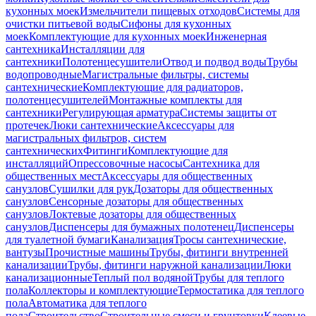
кухонных моек
Измельчители пищевых отходов
Системы для
очистки питьевой воды
Сифоны для кухонных
моек
Комплектующие для кухонных моек
Инженерная
сантехника
Инсталляции для
сантехники
Полотенцесушители
Отвод и подвод воды
Трубы
водопроводные
Магистральные фильтры, системы
сантехнические
Комплектующие для радиаторов,
полотенцесушителей
Монтажные комплекты для
сантехники
Регулирующая арматура
Системы защиты от
протечек
Люки сантехнические
Аксессуары для
магистральных фильтров, систем
сантехнических
Фитинги
Комплектующие для
инсталляций
Опрессовочные насосы
Сантехника для
общественных мест
Аксессуары для общественных
санузлов
Сушилки для рук
Дозаторы для общественных
санузлов
Сенсорные дозаторы для общественных
санузлов
Локтевые дозаторы для общественных
санузлов
Диспенсеры для бумажных полотенец
Диспенсеры
для туалетной бумаги
Канализация
Тросы сантехнические,
вантузы
Прочистные машины
Трубы, фитинги внутренней
канализации
Трубы, фитинги наружной канализации
Люки
канализационные
Теплый пол водяной
Трубы для теплого
пола
Коллекторы и комплектующие
Термостатика для теплого
пола
Автоматика для теплого
пола
Строительство
Строительные смеси и грунтовки
Клеевые