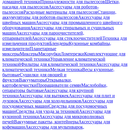
домашней техники
Принадлежности для пылесосов
Щетки,
насадки для пылесосов
Аксессуары для роботов-
пылесосов
Расходные материалы для пылесосов
Станции,
аккумуляторы для роботов-пылесосов
Аксессуары для
швейных машин
Аксессуары для промышленного швейного
оборудования
Аксессуары для стиральных и сушильных
машин
Аксессуары для пароочистителей,
отпаривателей
Аксессуары для стеклоочистителей
Техника для
измельчения продуктов
Блендеры
Кухонные комбайны,
измельчители
Планетарные
миксеры
Миксеры
Мясорубки
Ломтерезки
Комплектующие для
климатической техники
Управление климатической
техникой
Фильтры для климатической техники
Аксессуары для
климатической техники
Мелкая техника
Весы кухонные,
бытовые
Сушилки для овощей и
фруктов
Вакууматоры
Открывалки,
картофелечистки
Проращиватели семян
Маслобойки,
сепараторы бытовые
Аксессуары для крупной
техники
Аксессуары для вытяжек
Аксессуары для плит и
духовок
Аксессуары для холодильников
Аксессуары для
посудомоечных машин
Средства для посудомоечных
машин
Средства для ухода за техникой
Аксессуары для
кухонной техники
Аксессуары для микроволновых
печей
Вакуумные пакеты, контейнеры
Аксессуары для
кофемашин
Аксессуары для мультиварок,