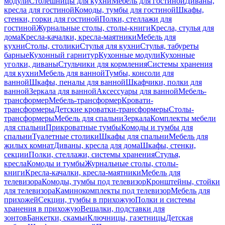
модули
Столешницы для кухни
Мебель для гостиной
Диваны,
кресла для гостиной
Комоды, тумбы для гостиной
Шкафы,
стенки, горки для гостиной
Полки, стеллажи для
гостиной
Журнальные столы, столы-книги
Кресла, стулья для
дома
Кресла-качалки, кресла-маятники
Мебель для
кухни
Столы, столики
Стулья для кухни
Стулья, табуреты
барные
Кухонный гарнитур
Кухонные модули
Кухонные
уголки, диваны
Стульчики для кормления
Системы хранения
для кухни
Мебель для ванной
Тумбы, консоли для
ванной
Шкафы, пеналы для ванной
Шкафчики, полки для
ванной
Зеркала для ванной
Аксессуары для ванной
Мебель-
трансформер
Мебель-трансформер
Кровати-
трансформеры
Детские кроватки-трансформеры
Столы-
трансформеры
Мебель для спальни
Зеркала
Комплекты мебели
для спальни
Прикроватные тумбы
Комоды и тумбы для
спальни
Туалетные столики
Шкафы для спальни
Мебель для
жилых комнат
Диваны, кресла для дома
Шкафы, стенки,
секции
Полки, стеллажи, системы хранения
Стулья,
кресла
Комоды и тумбы
Журнальные столы, столы-
книги
Кресла-качалки, кресла-маятники
Мебель для
телевизора
Комоды, тумбы под телевизор
Кронштейны, стойки
для телевизора
Каминокомплекты под телевизор
Мебель для
прихожей
Секции, тумбы в прихожую
Полки и системы
хранения в прихожую
Вешалки, подставки для
зонтов
Банкетки, скамьи
Ключницы, газетницы
Детская