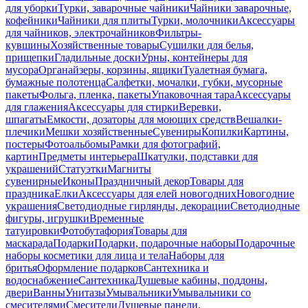
для уборки
Турки, заварочные чайники
Чайники заварочные,
кофейники
Чайники для плиты
Турки, молочники
Аксессуары
для чайников, электрочайников
Фильтры-
кувшины
Хозяйственные товары
Сушилки для белья,
прищепки
Гладильные доски
Урны, контейнеры для
мусора
Органайзеры, корзины, ящики
Туалетная бумага,
бумажные полотенца
Салфетки, мочалки, губки, мусорные
пакеты
Фольга, пленка, пакеты
Упаковочная тара
Аксессуары
для глажения
Аксессуары для стирки
Веревки,
шпагаты
Емкости, дозаторы для моющих средств
Вешалки-
плечики
Мешки хозяйственные
Сувениры
Копилки
Картины,
постеры
Фотоальбомы
Рамки для фотографий,
картин
Предметы интерьера
Шкатулки, подставки для
украшений
Статуэтки
Магниты
сувенирные
Иконы
Праздничный декор
Товары для
праздника
Елки
Аксессуары для елей новогодних
Новогодние
украшения
Светодиодные гирлянды, декорации
Светодиодные
фигуры, игрушки
Временные
татуировки
Фотобутафория
Товары для
маскарада
Подарки
Подарки, подарочные наборы
Подарочные
наборы косметики для лица и тела
Наборы для
бритья
Оформление подарков
Сантехника и
водоснабжение
Сантехника
Душевые кабины, поддоны,
двери
Ванны
Унитазы
Умывальники
Умывальники со
смесителями
Смесители
Душевые панели,