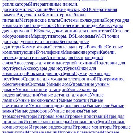
репликаторы
Интерактивные панели,
доски
Комплектующие
Жесткие диски, SSD
Оперативная
память
Видеокарты
Компьютерные блоки
питания
Материнские платы
Системы охлаждения
Корпуса для
компьютеров
Процессоры
Оптические приводы
Аксессуары
для корпусов ПК
Боксы, док-станции для накопителей
Сетевое
оборудование
Маршрутизаторы, DSL-модемы
Wi-Fi точки
доступа, усилители сигнала
Беспроводные
адаптеры
Коммутаторы
Сетевые адаптеры
Powerline
Сетевые
комплектующие
IP-телефония
Медиаконвертеры
Кабели,
переходники сетевые
Антенны для беспроводной
связи
Аксессуары для компьютерной техники
Подставки для
ноутбуков
Аксессуары для ноутбуков
Очки для
компьютера
Рюкзаки для ноутбуков
Сумки, чехлы для
ноутбуков
Средства для ухода за электроникой
Программное
обеспечение
Система Умный дом
Управление умным
домом
Умные колонки, станции
Умные камеры
видеонаблюдения
Умные датчики для дома
Умные
лампы
Умные выключатели
Умные розетки
Умные
светильники
Умные светодиодные ленты
Умные реле
Умные
замки
Умные домофоны
Умные карнизы
Умные
терморегуляторы
Игровая зона
Игровые приставки
Игры для
приставок
Игровые контроллеры
Игровые ноутбуки
Игровые
компьютеры
Игровые видеокарты
Игровые мониторы
Игровые
телевизоры
Игровые мыши
Игровые клавиатуры
Игровые