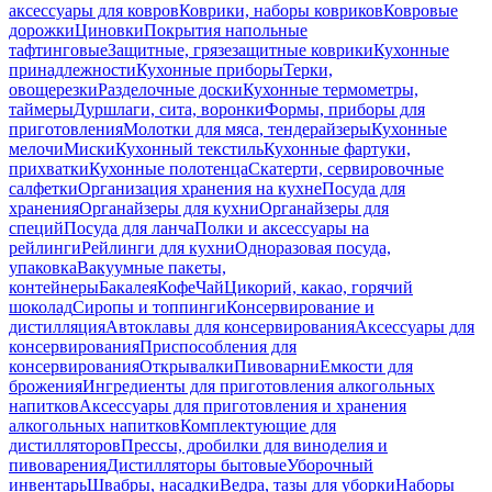
аксессуары для ковров
Коврики, наборы ковриков
Ковровые
дорожки
Циновки
Покрытия напольные
тафтинговые
Защитные, грязезащитные коврики
Кухонные
принадлежности
Кухонные приборы
Терки,
овощерезки
Разделочные доски
Кухонные термометры,
таймеры
Дуршлаги, сита, воронки
Формы, приборы для
приготовления
Молотки для мяса, тендерайзеры
Кухонные
мелочи
Миски
Кухонный текстиль
Кухонные фартуки,
прихватки
Кухонные полотенца
Скатерти, сервировочные
салфетки
Организация хранения на кухне
Посуда для
хранения
Органайзеры для кухни
Органайзеры для
специй
Посуда для ланча
Полки и аксессуары на
рейлинги
Рейлинги для кухни
Одноразовая посуда,
упаковка
Вакуумные пакеты,
контейнеры
Бакалея
Кофе
Чай
Цикорий, какао, горячий
шоколад
Сиропы и топпинги
Консервирование и
дистилляция
Автоклавы для консервирования
Аксессуары для
консервирования
Приспособления для
консервирования
Открывалки
Пивоварни
Емкости для
брожения
Ингредиенты для приготовления алкогольных
напитков
Аксессуары для приготовления и хранения
алкогольных напитков
Комплектующие для
дистилляторов
Прессы, дробилки для виноделия и
пивоварения
Дистилляторы бытовые
Уборочный
инвентарь
Швабры, насадки
Ведра, тазы для уборки
Наборы