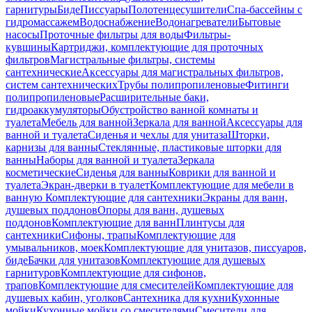
гарнитуры
Биде
Писсуары
Полотенцесушители
Спа-бассейны с
гидромассажем
Водоснабжение
Водонагреватели
Бытовые
насосы
Проточные фильтры для воды
Фильтры-
кувшины
Картриджи, комплектующие для проточных
фильтров
Магистральные фильтры, системы
сантехнические
Аксессуары для магистральных фильтров,
систем сантехнических
Трубы полипропиленовые
Фитинги
полипропиленовые
Расширительные баки,
гидроаккумуляторы
Обустройство ванной комнаты и
туалета
Мебель для ванной
Зеркала для ванной
Аксессуары для
ванной и туалета
Сиденья и чехлы для унитаза
Шторки,
карнизы для ванны
Стеклянные, пластиковые шторки для
ванны
Наборы для ванной и туалета
Зеркала
косметические
Сиденья для ванны
Коврики для ванной и
туалета
Экран-дверки в туалет
Комплектующие для мебели в
ванную
Комплектующие для сантехники
Экраны для ванн,
душевых поддонов
Опоры для ванн, душевых
поддонов
Комплектующие для ванн
Плинтусы для
сантехники
Сифоны, трапы
Комплектующие для
умывальников, моек
Комплектующие для унитазов, писсуаров,
биде
Бачки для унитазов
Комплектующие для душевых
гарнитуров
Комплектующие для сифонов,
трапов
Комплектующие для смесителей
Комплектующие для
душевых кабин, уголков
Сантехника для кухни
Кухонные
мойки
Кухонные мойки со смесителями
Смесители для