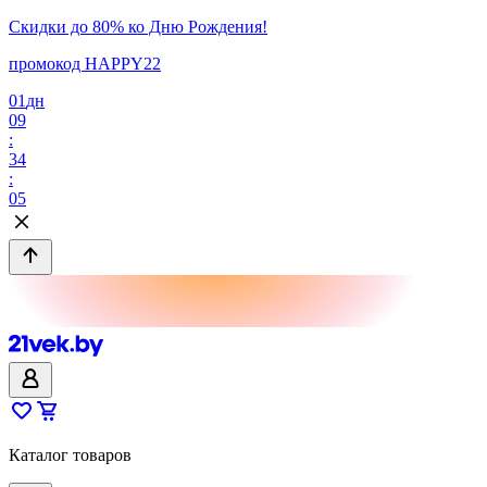
Скидки до 80% ко Дню Рождения!
промокод HAPPY22
01
дн
09
:
34
:
05
Каталог товаров