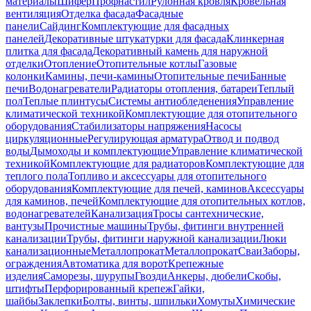
материалы
Шифер
Профнастил
Рулонная кровля
Кровельная
вентиляция
Отделка фасада
Фасадные
панели
Сайдинг
Комплектующие для фасадных
панелей
Декоративные штукатурки для фасада
Клинкерная
плитка для фасада
Декоративный камень для наружной
отделки
Отопление
Отопительные котлы
Газовые
колонки
Камины, печи-камины
Отопительные печи
Банные
печи
Водонагреватели
Радиаторы отопления, батареи
Теплый
пол
Теплые плинтусы
Системы антиобледенения
Управление
климатической техникой
Комплектующие для отопительного
оборудования
Стабилизаторы напряжения
Насосы
циркуляционные
Регулирующая арматура
Отвод и подвод
воды
Дымоходы и комплектующие
Управление климатической
техникой
Комплектующие для радиаторов
Комплектующие для
теплого пола
Топливо и аксессуары для отопительного
оборудования
Комплектующие для печей, каминов
Аксессуары
для каминов, печей
Комплектующие для отопительных котлов,
водонагревателей
Канализация
Тросы сантехнические,
вантузы
Прочистные машины
Трубы, фитинги внутренней
канализации
Трубы, фитинги наружной канализации
Люки
канализационные
Металлопрокат
Металлопрокат
Сваи
Заборы,
ограждения
Автоматика для ворот
Крепежные
изделия
Саморезы, шурупы
Гвозди
Анкеры, дюбели
Скобы,
штифты
Перфорированный крепеж
Гайки,
шайбы
Заклепки
Болты, винты, шпильки
Хомуты
Химические