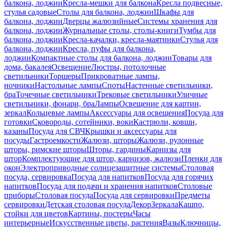
балкона, лоджии
Кресла-мешки для балкона
Кресла подвесные,
стулья садовые
Столы для балкона, лоджии
Шкафы для
балкона, лоджии
Дверцы жалюзийные
Системы хранения для
балкона, лоджии
Журнальные столы, столы-книги
Тумбы для
балкона, лоджии
Кресла-качалки, кресла-маятники
Стулья для
балкона, лоджии
Кресла, пуфы для балкона,
лоджии
Компактные столы для балкона, лоджии
Товары для
дома, бакалея
Освещение
Люстры, потолочные
светильники
Торшеры
Прикроватные лампы,
ночники
Настольные лампы
Споты
Настенные светильники,
бра
Точечные светильники
Трековые светильники
Уличные
светильники, фонари, бра
Лампы
Освещение для картин,
зеркал
Кольцевые лампы
Аксессуары для освещения
Посуда для
готовки
Сковороды, сотейники, воки
Кастрюли, ковши,
казаны
Посуда для СВЧ
Крышки и аксессуары для
посуды
Гастроемкости
Жалюзи, шторы
Жалюзи, рулонные
шторы, римские шторы
Шторы, гардины
Карнизы для
штор
Комплектующие для штор, карнизов, жалюзи
Пленки для
окон
Электроприводные солнцезащитные системы
Столовая
посуда, сервировка
Посуда для напитков
Посуда для горячих
напитков
Посуда для подачи и хранения напитков
Столовые
приборы
Столовая посуда
Посуда для сервировки
Предметы
сервировки
Детская столовая посуда
Декор
Зеркала
Кашпо,
стойки для цветов
Картины, постеры
Часы
интерьерные
Искусственные цветы, растения
Вазы
Ключницы,