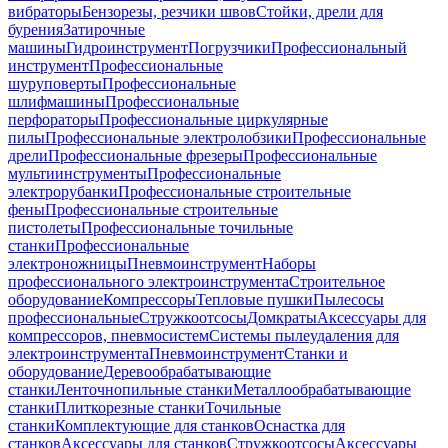
вибраторы
Бензорезы, резчики швов
Стойки, дрели для
бурения
Затирочные
машины
Гидроинструмент
Погрузчики
Профессиональный
инструмент
Профессиональные
шуруповерты
Профессиональные
шлифмашины
Профессиональные
перфораторы
Профессиональные циркулярные
пилы
Профессиональные электролобзики
Профессиональные
дрели
Профессиональные фрезеры
Профессиональные
мультиинструменты
Профессиональные
электрорубанки
Профессиональные строительные
фены
Профессиональные строительные
пистолеты
Профессиональные точильные
станки
Профессиональные
электроножницы
Пневмоинструмент
Наборы
профессионального электроинструмента
Строительное
оборудование
Компрессоры
Тепловые пушки
Пылесосы
профессиональные
Стружкоотсосы
Домкраты
Аксессуары для
компрессоров, пневмосистем
Системы пылеудаления для
электроинструмента
Пневмоинструмент
Станки и
оборудование
Деревообрабатывающие
станки
Ленточнопильные станки
Металлообрабатывающие
станки
Плиткорезные станки
Точильные
станки
Комплектующие для станков
Оснастка для
станков
Аксессуары для станков
Стружкоотсосы
Аксессуары