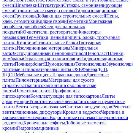
смеси
Шпатлевки
Штукатурки
Стяжки, самонивелирующие
смеси
Строительные смеси, составы
Гидроизоляционные
смеси
Грунтовки
Добавки для строительных смесей
Пены,
клеи, герметики
Жидкие гвозди
Герметики
Монтажная
пена
Клеи для обоев
Клеи для напольных
покрытий
Очистители, растворители
Фиксаторы
резьбы
Клеи
Герметики, пены
Кирпичи, блоки, тротуарная
плитка
Кирпичи
Строительные блоки
Тротуарная
плитка
Изоляционные материалы
Минеральная
вата
Экструдированный пенополистирол
Пенопласт
Пленки,
мембраны
Отражающая теплоизоляция
Гидроизоляционные
ленты
Поликарбонат
Шумоизоляция
Теплоизоляция
Звукоизоляц
плитные и пиломатериалы
Плиты OSB
Фанера
ДСП,
ЛДСП
Мебельные щиты
Террасные доски
Древесные
плиты
Пиломатериалы
Материалы для сухого
строительства
Гипсокартон
Гипсоволокнистые
листы
Цементные плиты
Профили для
гипсокартона
Комплектующие для гипсокартона
Ленты
армирующие
Уплотнительные ленты
Гипсовые и цементные
плиты
Вентиляторы вытяжные
Системы воздуховодов
Решетки
вентиляционные, диффузоры
Кровля и водосток
Черепица и
кровельные материалы
Водосточные системы
Поверхностный
водоотвод
Кровельные софиты
Доборные элементы
кровли
Гидроизоляционные