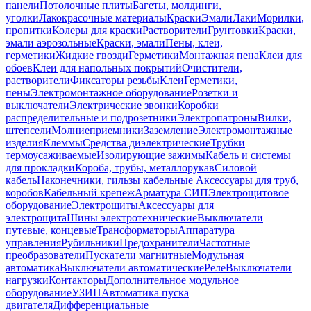
панели
Потолочные плиты
Багеты, молдинги,
уголки
Лакокрасочные материалы
Краски
Эмали
Лаки
Морилки,
пропитки
Колеры для краски
Растворители
Грунтовки
Краски,
эмали аэрозольные
Краски, эмали
Пены, клеи,
герметики
Жидкие гвозди
Герметики
Монтажная пена
Клеи для
обоев
Клеи для напольных покрытий
Очистители,
растворители
Фиксаторы резьбы
Клеи
Герметики,
пены
Электромонтажное оборудование
Розетки и
выключатели
Электрические звонки
Коробки
распределительные и подрозетники
Электропатроны
Вилки,
штепсели
Молниеприемники
Заземление
Электромонтажные
изделия
Клеммы
Средства диэлектрические
Трубки
термоусаживаемые
Изолирующие зажимы
Кабель и системы
для прокладки
Короба, трубы, металлорукав
Силовой
кабель
Наконечники, гильзы кабельные
Аксессуары для труб,
коробов
Кабельный крепеж
Арматура СИП
Электрощитовое
оборудование
Электрощиты
Аксессуары для
электрощита
Шины электротехнические
Выключатели
путевые, концевые
Трансформаторы
Аппаратура
управления
Рубильники
Предохранители
Частотные
преобразователи
Пускатели магнитные
Модульная
автоматика
Выключатели автоматические
Реле
Выключатели
нагрузки
Контакторы
Дополнительное модульное
оборудование
УЗИП
Автоматика пуска
двигателя
Дифференциальные