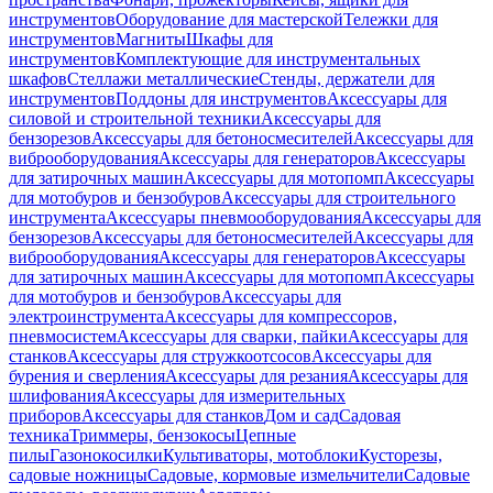
инструментов
Оборудование для мастерской
Тележки для
инструментов
Магниты
Шкафы для
инструментов
Комплектующие для инструментальных
шкафов
Стеллажи металлические
Стенды, держатели для
инструментов
Поддоны для инструментов
Аксессуары для
силовой и строительной техники
Аксессуары для
бензорезов
Аксессуары для бетоносмесителей
Аксессуары для
виброоборудования
Аксессуары для генераторов
Аксессуары
для затирочных машин
Аксессуары для мотопомп
Аксессуары
для мотобуров и бензобуров
Аксессуары для строительного
инструмента
Аксессуары пневмооборудования
Аксессуары для
бензорезов
Аксессуары для бетоносмесителей
Аксессуары для
виброоборудования
Аксессуары для генераторов
Аксессуары
для затирочных машин
Аксессуары для мотопомп
Аксессуары
для мотобуров и бензобуров
Аксессуары для
электроинструмента
Аксессуары для компрессоров,
пневмосистем
Аксессуары для сварки, пайки
Аксессуары для
станков
Аксессуары для стружкоотсосов
Аксессуары для
бурения и сверления
Аксессуары для резания
Аксессуары для
шлифования
Аксессуары для измерительных
приборов
Аксессуары для станков
Дом и сад
Садовая
техника
Триммеры, бензокосы
Цепные
пилы
Газонокосилки
Культиваторы, мотоблоки
Кусторезы,
садовые ножницы
Садовые, кормовые измельчители
Садовые