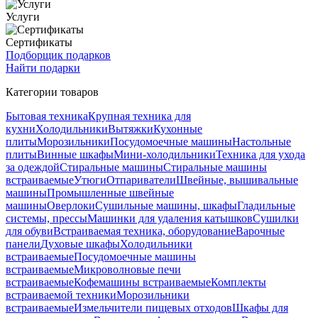
Услуги
Сертификаты
Подборщик подарков
Найти подарки
Категории товаров
Бытовая техника
Крупная техника для
кухни
Холодильники
Вытяжки
Кухонные
плиты
Морозильники
Посудомоечные машины
Настольные
плиты
Винные шкафы
Мини-холодильники
Техника для ухода
за одеждой
Стиральные машины
Стиральные машины
встраиваемые
Утюги
Отпариватели
Швейные, вышивальные
машины
Промышленные швейные
машины
Оверлоки
Сушильные машины, шкафы
Гладильные
системы, прессы
Машинки для удаления катышков
Сушилки
для обуви
Встраиваемая техника, оборудование
Варочные
панели
Духовые шкафы
Холодильники
встраиваемые
Посудомоечные машины
встраиваемые
Микроволновые печи
встраиваемые
Кофемашины встраиваемые
Комплекты
встраиваемой техники
Морозильники
встраиваемые
Измельчители пищевых отходов
Шкафы для