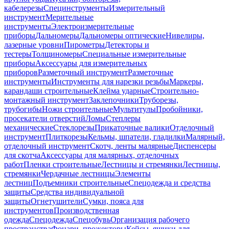
кабелерезы
Специнструменты
Измерительный
инструмент
Мерительные
инструменты
Электроизмерительные
приборы
Дальномеры
Дальномеры оптические
Нивелиры,
лазерные уровни
Пирометры
Детекторы и
тестеры
Толщиномеры
Специальные измерительные
приборы
Аксессуары для измерительных
приборов
Разметочный инструмент
Разметочные
инструменты
Инструменты для нарезки резьбы
Маркеры,
карандаши строительные
Клейма ударные
Строительно-
монтажный инструмент
Заклепочники
Труборезы,
трубогибы
Ножи строительные
Мультитулы
Пробойники,
просекатели отверстий
Ломы
Степлеры
механические
Стеклорезы
Прикаточные валики
Отделочный
инструмент
Плиткорезы
Кельмы, шпатели, гладилки
Малярный,
отделочный инструмент
Скотч, ленты малярные
Диспенсеры
для скотча
Аксессуары для малярных, отделочных
работ
Пленки строительные
Лестницы и стремянки
Лестницы,
стремянки
Чердачные лестницы
Элементы
лестниц
Подъемники строительные
Спецодежда и средства
защиты
Средства индивидуальной
защиты
Огнетушители
Сумки, пояса для
инструментов
Производственная
одежда
Спецодежда
Спецобувь
Организация рабочего
пространства
Фонари, прожекторы
Кейсы, ящики для