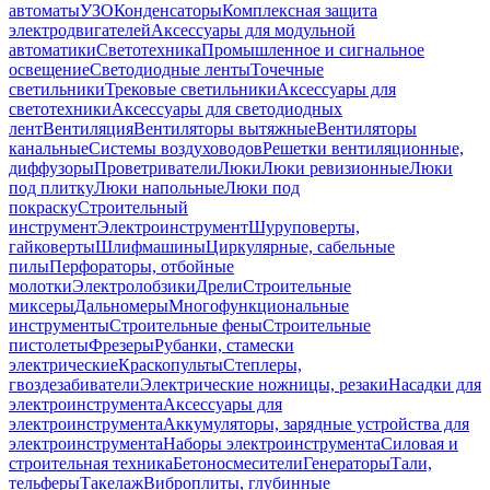
автоматы
УЗО
Конденсаторы
Комплексная защита
электродвигателей
Аксессуары для модульной
автоматики
Светотехника
Промышленное и сигнальное
освещение
Светодиодные ленты
Точечные
светильники
Трековые светильники
Аксессуары для
светотехники
Аксессуары для светодиодных
лент
Вентиляция
Вентиляторы вытяжные
Вентиляторы
канальные
Системы воздуховодов
Решетки вентиляционные,
диффузоры
Проветриватели
Люки
Люки ревизионные
Люки
под плитку
Люки напольные
Люки под
покраску
Строительный
инструмент
Электроинструмент
Шуруповерты,
гайковерты
Шлифмашины
Циркулярные, сабельные
пилы
Перфораторы, отбойные
молотки
Электролобзики
Дрели
Строительные
миксеры
Дальномеры
Многофункциональные
инструменты
Строительные фены
Строительные
пистолеты
Фрезеры
Рубанки, стамески
электрические
Краскопульты
Степлеры,
гвоздезабиватели
Электрические ножницы, резаки
Насадки для
электроинструмента
Аксессуары для
электроинструмента
Аккумуляторы, зарядные устройства для
электроинструмента
Наборы электроинструмента
Силовая и
строительная техника
Бетоносмесители
Генераторы
Тали,
тельферы
Такелаж
Виброплиты, глубинные