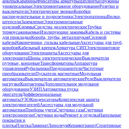
анкеры
Карабины
Фиксаторы арматуры
Шплинты
Пружины
универсальные
Электромонтажное оборудование
Розетки и
выключатели
Электрические звонки
Коробки
распределительные и подрозетники
Электропатроны
Вилки,
штепсели
Заземление
Электромонтажные
изделия
Клеммы
Средства диэлектрические
Трубки
термоусаживаемые
Изолирующие зажимы
Кабель и системы
для прокладки
Короба, трубы, металлорукав
Силовой
кабель
Наконечники, гильзы кабельные
Аксессуары для труб,
коробов
Кабельный крепеж
Арматура СИП
Электрощитовое
оборудование
Электрощиты
Аксессуары для
электрощита
Шины электротехнические
Выключатели
путевые, концевые
Трансформаторы
Аппаратура
управления
Рубильники
Предохранители
Частотные
преобразователи
Пускатели магнитные
Модульная
автоматика
Выключатели автоматические
Реле
Выключатели
нагрузки
Контакторы
Дополнительное модульное
оборудование
УЗИП
Автоматика пуска
двигателя
Дифференциальные
автоматы
УЗО
Конденсаторы
Комплексная защита
электродвигателей
Аксессуары для модульной
автоматики
Приборы учета
Счетчики газа
Счетчики
электроэнергии
Счетчики воды
Ремонт и отделка
Напольные
покрытия и
плитка
Плитка
Ламинат
Линолеум
Керамогранит
Спортивные