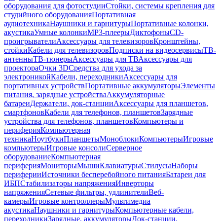
оборудования для фотостудии
Стойки, системы крепления для
студийного оборудования
Портативная
аудиотехника
Наушники и гарнитуры
Портативные колонки,
акустика
Умные колонки
MP3-плееры
Диктофоны
CD-
проигрыватели
Аксессуары для телевизоров
Кронштейны,
стойки
Кабели для телевизоров
Подписки на видеосервисы
ТВ-
антенны
ТВ-тюнеры
Аксессуары для ТВ
Аксессуары для
проектора
Очки 3D
Средства для ухода за
электроникой
Кабели, переходники
Аксессуары для
портативных устройств
Портативные аккумуляторы
Элементы
питания, зарядные устройства
Аккумуляторные
батареи
Держатели, док-станции
Аксессуары для планшетов,
смартфонов
Кабели для телефонов, планшетов
Зарядные
устройства для телефонов, планшетов
Компьютеры и
периферия
Компьютерная
техника
Ноутбуки
Планшеты
Моноблоки
Компьютеры
Игровые
компьютеры
Игровые консоли
Серверное
оборудование
Компьютерная
периферия
Мониторы
Мыши
Клавиатуры
Стилусы
Наборы
периферии
Источники бесперебойного питания
Батареи для
ИБП
Стабилизаторы напряжения
Инверторы
напряжения
Сетевые фильтры, удлинители
Веб-
камеры
Игровые контроллеры
Мультимедиа
акустика
Наушники и гарнитуры
Компьютерные кабели,
переходники
Зарядные, аккумуляторы
Док-станции,