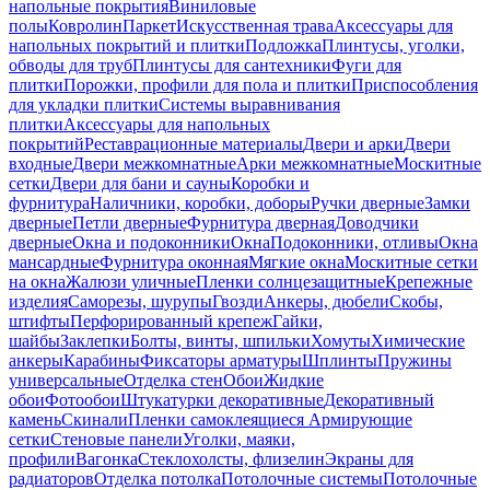
напольные покрытия
Виниловые
полы
Ковролин
Паркет
Искусственная трава
Аксессуары для
напольных покрытий и плитки
Подложка
Плинтусы, уголки,
обводы для труб
Плинтусы для сантехники
Фуги для
плитки
Порожки, профили для пола и плитки
Приспособления
для укладки плитки
Системы выравнивания
плитки
Аксессуары для напольных
покрытий
Реставрационные материалы
Двери и арки
Двери
входные
Двери межкомнатные
Арки межкомнатные
Москитные
сетки
Двери для бани и сауны
Коробки и
фурнитура
Наличники, коробки, доборы
Ручки дверные
Замки
дверные
Петли дверные
Фурнитура дверная
Доводчики
дверные
Окна и подоконники
Окна
Подоконники, отливы
Окна
мансардные
Фурнитура оконная
Мягкие окна
Москитные сетки
на окна
Жалюзи уличные
Пленки солнцезащитные
Крепежные
изделия
Саморезы, шурупы
Гвозди
Анкеры, дюбели
Скобы,
штифты
Перфорированный крепеж
Гайки,
шайбы
Заклепки
Болты, винты, шпильки
Хомуты
Химические
анкеры
Карабины
Фиксаторы арматуры
Шплинты
Пружины
универсальные
Отделка стен
Обои
Жидкие
обои
Фотообои
Штукатурки декоративные
Декоративный
камень
Скинали
Пленки самоклеящиеся
Армирующие
сетки
Стеновые панели
Уголки, маяки,
профили
Вагонка
Стеклохолсты, флизелин
Экраны для
радиаторов
Отделка потолка
Потолочные системы
Потолочные