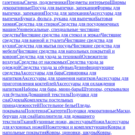
газетницы
Свечи, подсвечники
Предметы интерьера
Ширмы
декоративные
Посуда для выпечки, запекания
Формы для
выпечки, запекания
Посуда для запекания
Аксессуары для
выпечки
Бумага, фольга, рукава для выпечки
Бытовая
химия
Средства для стирки
Средства для посудомоечных
машин
Универсальные, специальные чистящие
средства
Чистящие средства для стекол и зеркал
Чистящие
средства для ванной и туалета
Чистящие средства для
кухни
Средства для мытья посуды
Чистящие средства для
мебели
Чистящие средства для напольных покрытий и
ковров
Средства для ухода за техникой
Освежители
воздуха
Средства от насекомых
Средства ухода за
одеждой
Средства ухода за обувью
Дезинфицирующие
средства
Аксессуары для бара
Сервировка для
напитков
Аксессуары для хранения напитков
Аксессуары для
приготовления коктейлей
Аксессуары для охлаждения
напитков
Наборы для бара, мини-бары
Штопоры, открывалки
для бутылок
Домашний текстиль
Подушки для
сна
Одеяла
Комплекты постельных
принадлежностей
Постельное белье
Пледы,
покрывала
Полотенца
Скатерти
Подушки декоративные
Маски,
беруши для сна
Наполнители для домашнего
текстиля
Ткани
Кухонные ножи, аксессуары
Ножи
Аксессуары
для кухонных ножей
Ножеточки и комплектующие
Ковры и
напольные покрытия
Ковры, циновки, шкуры
Ковры,