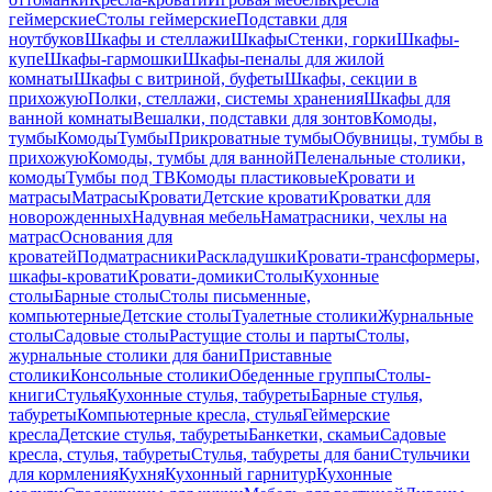
геймерские
Столы геймерские
Подставки для
ноутбуков
Шкафы и стеллажи
Шкафы
Стенки, горки
Шкафы-
купе
Шкафы-гармошки
Шкафы-пеналы для жилой
комнаты
Шкафы с витриной, буфеты
Шкафы, секции в
прихожую
Полки, стеллажи, системы хранения
Шкафы для
ванной комнаты
Вешалки, подставки для зонтов
Комоды,
тумбы
Комоды
Тумбы
Прикроватные тумбы
Обувницы, тумбы в
прихожую
Комоды, тумбы для ванной
Пеленальные столики,
комоды
Тумбы под ТВ
Комоды пластиковые
Кровати и
матрасы
Матрасы
Кровати
Детские кровати
Кроватки для
новорожденных
Надувная мебель
Наматрасники, чехлы на
матрас
Основания для
кроватей
Подматрасники
Раскладушки
Кровати-трансформеры,
шкафы-кровати
Кровати-домики
Столы
Кухонные
столы
Барные столы
Столы письменные,
компьютерные
Детские столы
Туалетные столики
Журнальные
столы
Садовые столы
Растущие столы и парты
Столы,
журнальные столики для бани
Приставные
столики
Консольные столики
Обеденные группы
Столы-
книги
Стулья
Кухонные стулья, табуреты
Барные стулья,
табуреты
Компьютерные кресла, стулья
Геймерские
кресла
Детские стулья, табуреты
Банкетки, скамьи
Садовые
кресла, стулья, табуреты
Стулья, табуреты для бани
Стульчики
для кормления
Кухня
Кухонный гарнитур
Кухонные