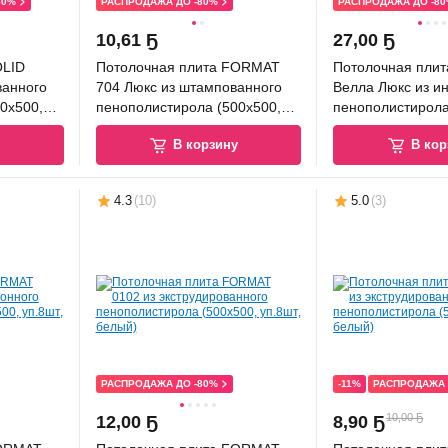
80%
РАСПРОДАЖА ДО -80%
РАСПРОДАЖА ДО -8
10
,
61 Ҕ
27
,
00 Ҕ
OLID
Потолочная плита FORMAT
Потолочная пли
ванного
704 Люкс из штампованного
Велла Люкс из и
0x500,
пенополистирола (500x500,
пенополистирола
уп.8шт, белый)
уп.8шт, белый)
у
В корзину
В кор
4.3
(
10
)
5.0
(
3
)
РАСПРОДАЖА ДО -80%
-11%
РАСПРОДАЖА 
10,00 Ҕ
12
,
00 Ҕ
8
,
90 Ҕ