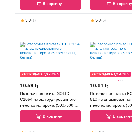
В корзину
В корзин
5.0
(
1
)
5.0
(
5
)
РАСПРОДАЖА ДО -80%
РАСПРОДАЖА ДО -80%
10
,
59 Ҕ
10
,
61 Ҕ
Потолочная плита SOLID
Потолочная плита 
С2054 из экструдированного
510 из штампованног
пенополистирола (500x500,
пенополистирола (50
8шт, белый)
уп.8шт, белый)
В корзину
В корзин