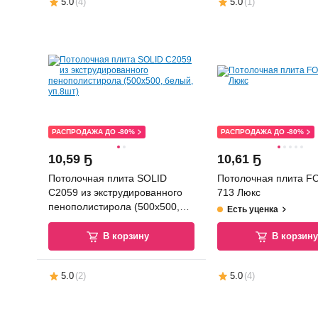
5.0
(
4
)
5.0
(
1
)
РАСПРОДАЖА ДО -80%
РАСПРОДАЖА ДО -80%
10
,
59 Ҕ
10
,
61 Ҕ
Потолочная плита SOLID
Потолочная плита 
С2059 из экструдированного
713 Люкс
пенополистирола (500x500,
Есть уценка
белый, уп.8шт)
В корзину
В корзин
5.0
(
2
)
5.0
(
4
)