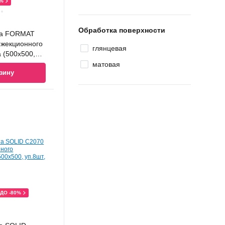
0%
Обработка поверхности
та FORMAT
нжекционного
глянцевая
 (500x500,
матовая
зину
ДО -80%