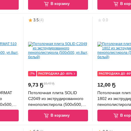
у
В корзину
В кор
3.5
(
4
)
0.0
-7%
РАСПРОДАЖА ДО -80%
РАСПРОДАЖА ДО -8
10,47 Ҕ
9
,
73 Ҕ
12
,
00 Ҕ
FORMAT
Потолочная плита SOLID
Потолочная пли
о
С2049 из экструдированного
1802 из экструди
0x500,
пенополистирола (500x500,
пенополистирола
уп.8шт, белый)
уп.8шт, белый)
у
В корзину
В кор