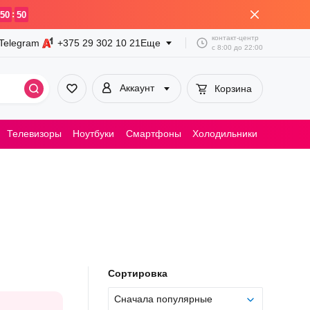
:
50
50
контакт-центр
Telegram
+375 29
302 10 21
Еще
с
8:00
до
22:00
Аккаунт
Корзина
Телевизоры
Ноутбуки
Смартфоны
Холодильники
Пылесосы
Сортировка
Сначала популярные