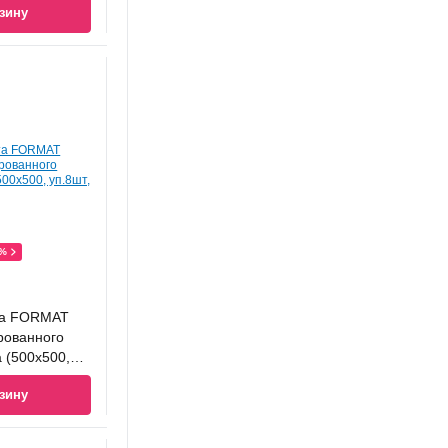
зину
0%
та FORMAT
рованного
 (500x500,
зину