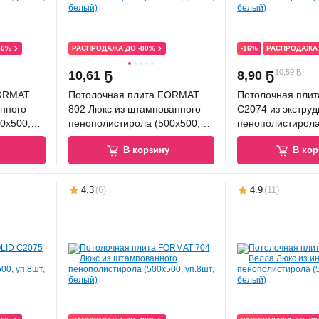
80%
РАСПРОДАЖА ДО -80%
-16%
РАСПРОДАЖА 
10,59 Ҕ
10
,
61 Ҕ
8
,
90 Ҕ
FORMAT
Потолочная плита FORMAT
Потолочная плит
анного
802 Люкс из штампованного
C2074 из экстру
0x500,
пенополистирола (500x500,
пенополистирола
уп.8шт, белый)
8шт, белый)
у
В корзину
В кор
4.3
(
6
)
4.9
(
11
)