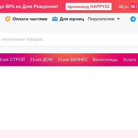
до 80% ко Дню Рождения!
промокод HAPPY22
:
02
дн
06
Оплата частями
Для юрлиц
Покупателям
1vek СТРОЙ
21vek ДОМ
21vek БИЗНЕС
Велосипеды
Услуги
ьные машины