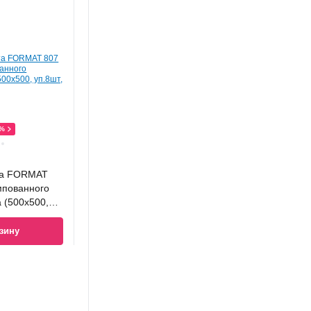
0%
та FORMAT
мпованного
 (500x500,
зину