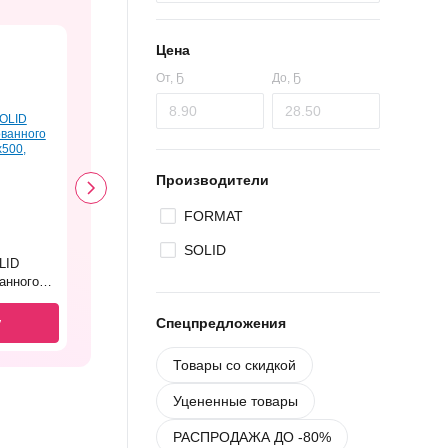
Цена
От,
Ҕ
До,
Ҕ
Производители
FORMAT
SOLID
LID
анного
x500,
у
Спецпредложения
Товары со скидкой
Уцененные товары
РАСПРОДАЖА ДО -80%