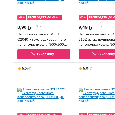
-16%
РАСПРОДАЖА ДО -80%
-23%
РАСПРОДАЖА ДО -
10,59 Ҕ
12,40 Ҕ
8
,
90 Ҕ
9
,
49 Ҕ
Потолочная плита SOLID
Потолочная плита 
С2040 из экструдированного
3102 из экструдиров
пенополистирола (500x500,
пенополистирола (50
уп. 8шт, белый)
уп.8шт, белый)
В корзину
В корзин
5.0
(
4
)
5.0
(
3
)