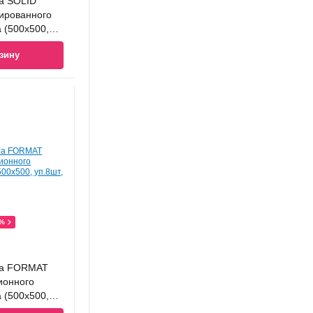
а SOLID
дированного
 (500x500,
зину
0%
та FORMAT
ионного
 (500x500,