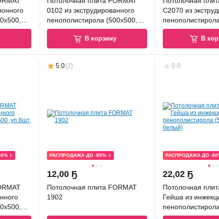
FORMAT
Потолочная плита FORMAT
Потолочная плит
ионного
0102 из экструдированного
С2070 из экстру
0x500,
пенополистирола (500x500,
пенополистирола
уп.8шт, белый)
уп.8шт, белый)
у
В корзину
В кор
5.0
(
2
)
0.0
80%
РАСПРОДАЖА ДО -80%
РАСПРОДАЖА ДО -8
12
,
00 Ҕ
22
,
02 Ҕ
FORMAT
Потолочная плита FORMAT
Потолочная пли
анного
1902
Гейша из инжекц
0x500,
пенополистирола
уп.8шт, белый)