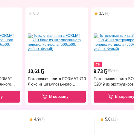
0.0
3.5
(
4
)
-7%
10,47 Ҕ
10
,
61 Ҕ
9
,
73 Ҕ
FORMAT
Потолочная плита FORMAT 710
Потолочная плита SO
анного
Люкс из штампованного
С2049 из экструдиров
0x500,
пенополистирола (500x500,
пенополистирола (500
уп.8шт, белый)
уп.8шт, белый)
ну
В корзину
В корзин
0.0
5.0
4.9
0.0
0.0
0.0
5.0
4.9
0.0
(
(
(
(
3
11
3
11
)
)
)
)
5.0
5.0
5.0
5.0
3.5
5.0
5.0
5.0
5.0
(
(
(
(
(
(
(
(
(
1
2
3
1
4
1
2
3
1
)
)
)
)
)
)
)
)
)
4.9
(
7
)
5.0
(
12
)