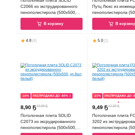
Потолочная плита SOLID
Потолочная плита 
С2066 из экструдированного
Путц Люкс из инжекц
пенополистирола (500x500,
пенополистирола (50
уп. 8шт, белый)
уп.8шт, белый)
В корзину
В корзин
4.8
(
4
)
5.0
(
1
)
-16%
РАСПРОДАЖА ДО -80%
-23%
РАСПРОДАЖА ДО -
10,59 Ҕ
12,30 Ҕ
8
,
90 Ҕ
9
,
49 Ҕ
Потолочная плита SOLID
Потолочная плита 
С2073 из эксрудированного
3202 из экструдиров
пенополистирола (500x500,
пенополистирола (50
уп.8шт, белый)
уп.8шт, белый)