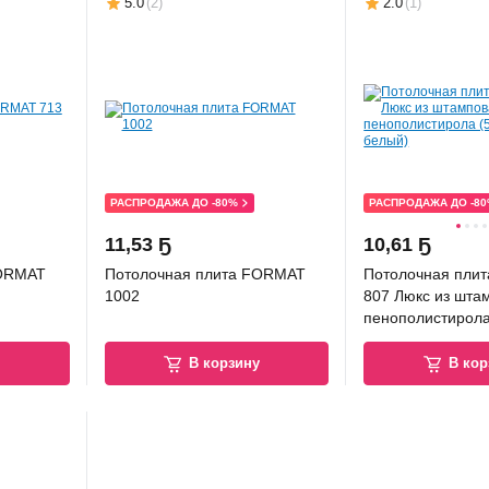
5.0
(
2
)
2.0
(
1
)
РАСПРОДАЖА ДО -80%
РАСПРОДАЖА ДО -8
11
,
53 Ҕ
10
,
61 Ҕ
FORMAT
Потолочная плита FORMAT
Потолочная пли
1002
807 Люкс из шта
пенополистирола
уп.8шт, белый)
у
В корзину
В кор