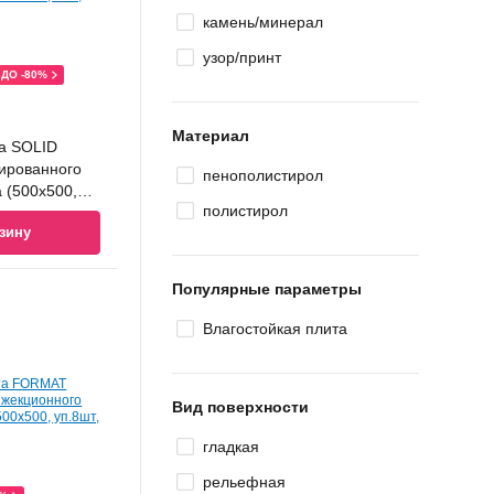
камень/минерал
узор/принт
ДО -80%
Материал
а SOLID
дированного
пенополистирол
 (500х500,
полистирол
зину
Популярные параметры
Влагостойкая плита
Вид поверхности
гладкая
рельефная