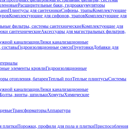
иленовые
Расширительные баки, гидроаккумуляторы
ванн
Плинтусы для сантехники
Сифоны, трапы
Комплектующие
уров
Комплектующие для сифонов, трапов
Комплектующие для
ьные фильтры, системы сантехнические
Комплектующие для
юки сантехнические
Аксессуары для магистральных фильтров,
ружной канализации
Люки канализационные
 составы
Гидроизоляционные смеси
Грунтовки
Добавки для
атериалы
рные элементы кровли
Гидроизоляционные
оры отопления, батареи
Теплый пол
Теплые плинтусы
Системы
ружной канализации
Люки канализационные
Болты, винты, шпильки
Хомуты
Химические
нцевые
Трансформаторы
Аппаратура
я плитки
Порожки, профили для пола и плитки
Приспособления