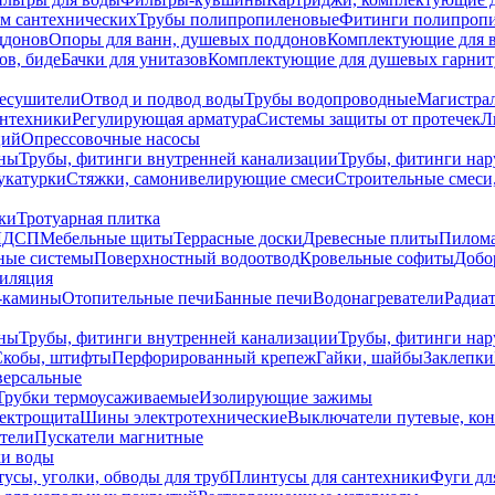
ем сантехнических
Трубы полипропиленовые
Фитинги полипроп
ддонов
Опоры для ванн, душевых поддонов
Комплектующие для 
ов, биде
Бачки для унитазов
Комплектующие для душевых гарнит
есушители
Отвод и подвод воды
Трубы водопроводные
Магистрал
антехники
Регулирующая арматура
Системы защиты от протечек
Л
ций
Опрессовочные насосы
ны
Трубы, фитинги внутренней канализации
Трубы, фитинги на
катурки
Стяжки, самонивелирующие смеси
Строительные смеси,
ки
Тротуарная плитка
ЛДСП
Мебельные щиты
Террасные доски
Древесные плиты
Пилом
ные системы
Поверхностный водоотвод
Кровельные софиты
Добо
тиляция
-камины
Отопительные печи
Банные печи
Водонагреватели
Радиат
ны
Трубы, фитинги внутренней канализации
Трубы, фитинги на
Скобы, штифты
Перфорированный крепеж
Гайки, шайбы
Заклепки
ерсальные
Трубки термоусаживаемые
Изолирующие зажимы
лектрощита
Шины электротехнические
Выключатели путевые, ко
атели
Пускатели магнитные
ки воды
усы, уголки, обводы для труб
Плинтусы для сантехники
Фуги дл