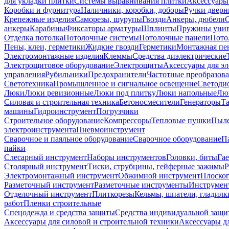
для укладки плитки
Системы выравнивания плитки
Аксессуары
Коробки и фурнитура
Наличники, коробки, доборы
Ручки дверн
Крепежные изделия
Саморезы, шурупы
Гвозди
Анкеры, дюбели
анкеры
Карабины
Фиксаторы арматуры
Шплинты
Пружины унив
Отделка потолка
Потолочные системы
Потолочные панели
Пото
Пены, клеи, герметики
Жидкие гвозди
Герметики
Монтажная пе
Электромонтажные изделия
Клеммы
Средства диэлектрические
Электрощитовое оборудование
Электрощиты
Аксессуары для э
управления
Рубильники
Предохранители
Частотные преобразов
Светотехника
Промышленное и сигнальное освещение
Светоди
Люки
Люки ревизионные
Люки под плитку
Люки напольные
Люк
Силовая и строительная техника
Бетоносмесители
Генераторы
Та
машины
Гидроинструмент
Погрузчики
Строительное оборудование
Компрессоры
Тепловые пушки
Пыле
электроинструмента
Пневмоинструмент
Сварочное и паяльное оборудование
Сварочное оборудование
П
пайки
Слесарный инструмент
Наборы инструментов
Головки, биты
Га
Столярный инструмент
Тиски, струбцины, гейферные зажимы
Р
Электромонтажный инструмент
Обжимной инструмент
Плоског
Разметочный инструмент
Разметочные инструменты
Инструмент
Отделочный инструмент
Плиткорезы
Кельмы, шпатели, гладилк
работ
Пленки строительные
Спецодежда и средства защиты
Средства индивидуальной защ
Аксессуары для силовой и строительной техники
Аксессуары дл