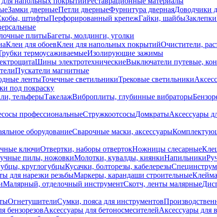
 для напольных покрытий
Реставрационные материалы
ые
Замки дверные
Петли дверные
Фурнитура дверная
Доводчики 
Скобы, штифты
Перфорированный крепеж
Гайки, шайбы
Заклепки
ерсальные
лочные плиты
Багеты, молдинги, уголки
на
Клеи для обоев
Клеи для напольных покрытий
Очистители, рас
Трубки термоусаживаемые
Изолирующие зажимы
лектрощита
Шины электротехнические
Выключатели путевые, ко
атели
Пускатели магнитные
одные ленты
Точечные светильники
Трековые светильники
Аксесс
и под покраску
ли, тельферы
Такелаж
Виброплиты, глубинные вибраторы
Бензор
сосы профессиональные
Стружкоотсосы
Домкраты
Аксессуары д
аяльное оборудование
Сварочные маски, аксессуары
Комплектующ
ечные ключи
Отвертки, наборы отверток
Ножницы слесарные
Кле
учные пилы, ножовки
Молотки, кувалды, киянки
Напильники
Ру
убцы, круглогубцы
Кусачки, болторезы, кабелерезы
Специнструм
ы для нарезки резьбы
Маркеры, карандаши строительные
Клейма
и
Малярный, отделочный инструмент
Скотч, ленты малярные
Дисп
иты
Огнетушители
Сумки, пояса для инструментов
Производствен
я бензорезов
Аксессуары для бетоносмесителей
Аксессуары для 