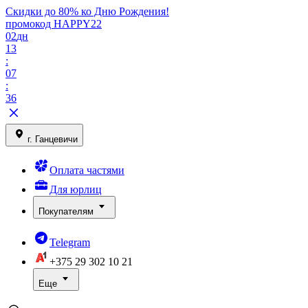
Скидки до 80% ко Дню Рождения!
промокод HAPPY22
02
дн
13
:
07
:
36
г. Ганцевичи
Оплата частями
Для юрлиц
Покупателям
Telegram
+375 29
302 10 21
Еще