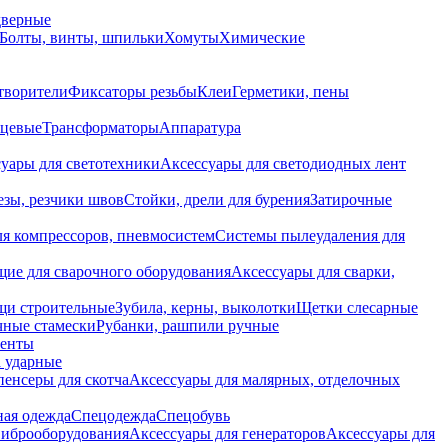
дверные
Болты, винты, шпильки
Хомуты
Химические
творители
Фиксаторы резьбы
Клеи
Герметики, пены
нцевые
Трансформаторы
Аппаратура
уары для светотехники
Аксессуары для светодиодных лент
езы, резчики швов
Стойки, дрели для бурения
Затирочные
ля компрессоров, пневмосистем
Системы пылеудаления для
ие для сварочного оборудования
Аксессуары для сварки,
щи строительные
Зубила, керны, выколотки
Щетки слесарные
чные стамески
Рубанки, рашпили ручные
енты
 ударные
енсеры для скотча
Аксессуары для малярных, отделочных
ная одежда
Спецодежда
Спецобувь
виброоборудования
Аксессуары для генераторов
Аксессуары для