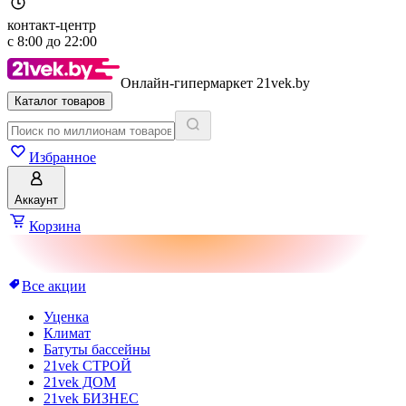
контакт-центр
с
8:00
до
22:00
Онлайн-гипермаркет 21vek.by
Каталог товаров
Избранное
Аккаунт
Корзина
Все акции
Уценка
Климат
Батуты бассейны
21vek СТРОЙ
21vek ДОМ
21vek БИЗНЕС