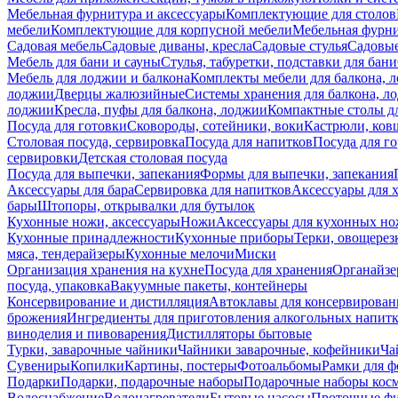
Мебельная фурнитура и аксессуары
Комплектующие для столов
мебели
Комплектующие для корпусной мебели
Мебельная фурн
Садовая мебель
Садовые диваны, кресла
Садовые стулья
Садовые
Мебель для бани и сауны
Стулья, табуретки, подставки для бани
Мебель для лоджии и балкона
Комплекты мебели для балкона, 
лоджии
Дверцы жалюзийные
Системы хранения для балкона, л
лоджии
Кресла, пуфы для балкона, лоджии
Компактные столы дл
Посуда для готовки
Сковороды, сотейники, воки
Кастрюли, ков
Столовая посуда, сервировка
Посуда для напитков
Посуда для г
сервировки
Детская столовая посуда
Посуда для выпечки, запекания
Формы для выпечки, запекания
Аксессуары для бара
Сервировка для напитков
Аксессуары для 
бары
Штопоры, открывалки для бутылок
Кухонные ножи, аксессуары
Ножи
Аксессуары для кухонных н
Кухонные принадлежности
Кухонные приборы
Терки, овощерез
мяса, тендерайзеры
Кухонные мелочи
Миски
Организация хранения на кухне
Посуда для хранения
Органайзе
посуда, упаковка
Вакуумные пакеты, контейнеры
Консервирование и дистилляция
Автоклавы для консервирован
брожения
Ингредиенты для приготовления алкогольных напит
виноделия и пивоварения
Дистилляторы бытовые
Турки, заварочные чайники
Чайники заварочные, кофейники
Ча
Сувениры
Копилки
Картины, постеры
Фотоальбомы
Рамки для ф
Подарки
Подарки, подарочные наборы
Подарочные наборы косм
Водоснабжение
Водонагреватели
Бытовые насосы
Проточные фи