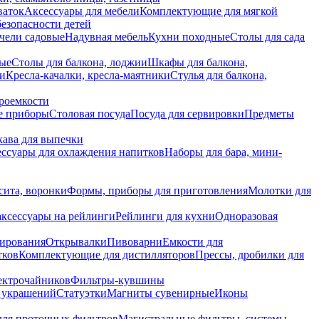
ваток
Аксессуары для мебели
Комплектующие для мягкой
безопасности детей
чели садовые
Надувная мебель
Кухни походные
Столы для сада
вые
Столы для балкона, лоджии
Шкафы для балкона,
ии
Кресла-качалки, кресла-маятники
Стулья для балкона,
роемкости
е приборы
Столовая посуда
Посуда для сервировки
Предметы
укава для выпечки
ссуары для охлаждения напитков
Наборы для бара, мини-
сита, воронки
Формы, приборы для приготовления
Молотки для
аксессуары на рейлинги
Рейлинги для кухни
Одноразовая
вирования
Открывалки
Пивоварни
Емкости для
тков
Комплектующие для дистилляторов
Прессы, дробилки для
лектрочайников
Фильтры-кувшины
я украшений
Статуэтки
Магниты сувенирные
Иконы
ля проточных фильтров
Магистральные фильтры, системы