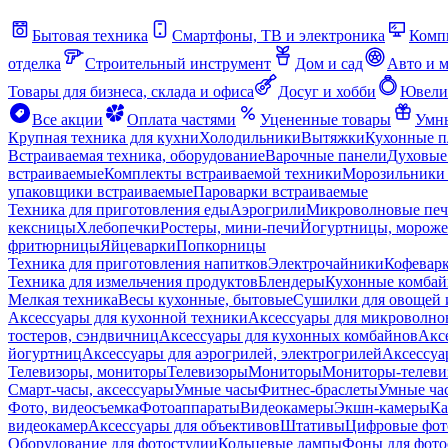
Бытовая техника
Смартфоны, ТВ и электроника
Комп
отделка
Строительный инструмент
Дом и сад
Авто и 
Товары для бизнеса, склада и офиса
Досуг и хобби
Ювели
Все акции
Оплата частями
Уцененные товары
Умны
Крупная техника для кухни
Холодильники
Вытяжки
Кухонные 
Встраиваемая техника, оборудование
Варочные панели
Духовые
встраиваемые
Комплекты встраиваемой техники
Морозильники 
упаковщики встраиваемые
Пароварки встраиваемые
Техника для приготовления еды
Аэрогрили
Микроволновые пе
кексницы
Хлебопечки
Ростеры, мини-печи
Йогуртницы, морож
фритюрницы
Яйцеварки
Попкорницы
Техника для приготовления напитков
Электрочайники
Кофевар
Техника для измельчения продуктов
Блендеры
Кухонные комбай
Мелкая техника
Весы кухонные, бытовые
Сушилки для овощей 
Аксессуары для кухонной техники
Аксессуары для микроволно
тостеров, сэндвичниц
Аксессуары для кухонных комбайнов
Акс
йогуртниц
Аксессуары для аэрогрилей, электрогрилей
Аксессуа
Телевизоры, мониторы
Телевизоры
Мониторы
Мониторы-телеви
Смарт-часы, аксессуары
Умные часы
Фитнес-браслеты
Умные ча
Фото, видеосъемка
Фотоаппараты
Видеокамеры
Экшн-камеры
Ка
видеокамер
Аксессуары для объективов
Штативы
Цифровые фот
Оборудование для фотостудии
Кольцевые лампы
Фоны для фото