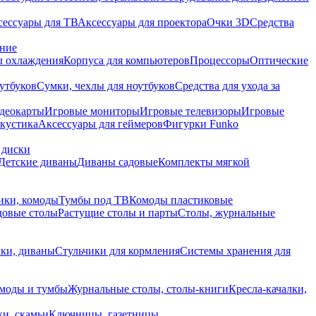
сессуары для ТВ
Аксессуары для проектора
Очки 3D
Средства
ание
 охлаждения
Корпуса для компьютеров
Процессоры
Оптические
утбуков
Сумки, чехлы для ноутбуков
Средства для ухода за
деокарты
Игровые мониторы
Игровые телевизоры
Игровые
акустика
Аксессуары для геймеров
Фигурки Funko
 диски
Детские диваны
Диваны садовые
Комплекты мягкой
ики, комоды
Тумбы под ТВ
Комоды пластиковые
довые столы
Растущие столы и парты
Столы, журнальные
ки, диваны
Стульчики для кормления
Системы хранения для
моды и тумбы
Журнальные столы, столы-книги
Кресла-качалки,
ки, скамьи
Ключницы, газетницы