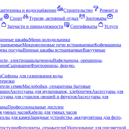
антехника и водоснабжение
Строительство
Ремонт и
ье
Спорт
Туризм, активный отдых
Зоотовары
я
Запчасти и принадлежности
Сертификаты
Услуги
Винные шкафы
Мини-холодильники
траиваемые
Микроволновые печи встраиваемые
Кофемашины
ева посуды
Винные шкафы встраиваемые
Вакуумные
рили, электрошашлычницы
Вафельницы, орешницы,
ания
Сыроварни
Фритюрницы, фондю-
а
Сифоны для газирования воды
терезки
тели семян
Маслобойки, сепараторы бытовые
машин
Аксессуары для мультиварок, хлебопечек
Аксессуары для
ссуары для сушилок овощей и фруктов
Аксессуары для
раны
Профессиональные дисплеи
я умных часов
Кабели для умных часов
ехлы для камер
Зарядные устройства, аккумуляторы для фото,
тостудии
Фотозонты, отражатели
Оборудование для предметной