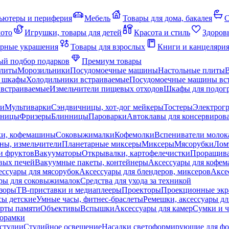
ьютеры и периферия
Мебель
Товары для дома, бакалея
С
мото
Игрушки, товары для детей
Красота и стиль
Здоров
рные украшения
Товары для взрослых
Книги и канцеляри
й подбор подарков
Премиум товары
плиты
Морозильники
Посудомоечные машины
Настольные плиты
 шкафы
Холодильники встраиваемые
Посудомоечные машины вс
встраиваемые
Измельчители пищевых отходов
Шкафы для подогр
чи
Мультиварки
Сэндвичницы, хот-дог мейкеры
Тостеры
Электрог
еницы
Фризеры
Блинницы
Пароварки
Автоклавы для консервиров
ки, кофемашины
Соковыжималки
Кофемолки
Вспениватели молок
ны, измельчители
Планетарные миксеры
Миксеры
Мясорубки
Лом
и фруктов
Вакууматоры
Открывалки, картофелечистки
Проращива
вых печей
Вакуумные пакеты, контейнеры
Аксессуары для кофе
ессуары для мясорубок
Аксессуары для блендеров, миксеров
Аксе
ры для соковыжималок
Средства для ухода за техникой
зоры
ТВ-приставки и медиаплееры
Проекторы
Проекционные эк
сы детские
Умные часы, фитнес-браслеты
Ремешки, аксессуары дл
рты памяти
Объективы
Вспышки
Аксессуары для камер
Сумки и ч
орамки
студии
Студийное освещение
Насадки светоформирующие для фо