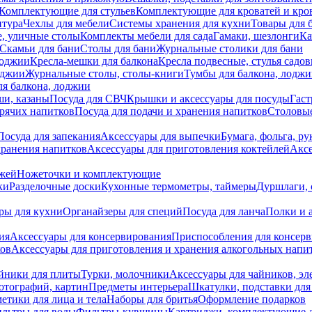
Комплектующие для стульев
Комплектующие для кроватей и кро
итура
Чехлы для мебели
Системы хранения для кухни
Товары для 
, уличные столы
Комплекты мебели для сада
Гамаки, шезлонги
Ка
Скамьи для бани
Столы для бани
Журнальные столики для бани
лоджии
Кресла-мешки для балкона
Кресла подвесные, стулья садо
оджии
Журнальные столы, столы-книги
Тумбы для балкона, лодж
я балкона, лоджии
ши, казаны
Посуда для СВЧ
Крышки и аксессуары для посуды
Гаст
орячих напитков
Посуда для подачи и хранения напитков
Столовы
Посуда для запекания
Аксессуары для выпечки
Бумага, фольга, р
хранения напитков
Аксессуары для приготовления коктейлей
Аксе
ожей
Ножеточки и комплектующие
ки
Разделочные доски
Кухонные термометры, таймеры
Дуршлаги, 
ры для кухни
Органайзеры для специй
Посуда для ланча
Полки и 
ия
Аксессуары для консервирования
Приспособления для консер
ков
Аксессуары для приготовления и хранения алкогольных напи
йники для плиты
Турки, молочники
Аксессуары для чайников, э
отографий, картин
Предметы интерьера
Шкатулки, подставки дл
етики для лица и тела
Наборы для бритья
Оформление подарков
льтры для воды
Фильтры-кувшины
Картриджи, комплектующие д