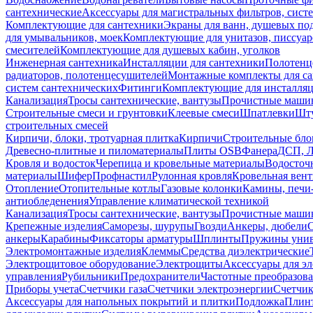
сантехнические
Аксессуары для магистральных фильтров, сист
Комплектующие для сантехники
Экраны для ванн, душевых по
для умывальников, моек
Комплектующие для унитазов, писсуар
смесителей
Комплектующие для душевых кабин, уголков
Инженерная сантехника
Инсталляции для сантехники
Полотенц
радиаторов, полотенцесушителей
Монтажные комплекты для с
систем сантехнических
Фитинги
Комплектующие для инсталля
Канализация
Тросы сантехнические, вантузы
Прочистные маши
Строительные смеси и грунтовки
Клеевые смеси
Шпатлевки
Шту
строительных смесей
Кирпичи, блоки, тротуарная плитка
Кирпичи
Строительные бло
Древесно-плитные и пиломатериалы
Плиты OSB
Фанера
ДСП, 
Кровля и водосток
Черепица и кровельные материалы
Водосточ
материалы
Шифер
Профнастил
Рулонная кровля
Кровельная вен
Отопление
Отопительные котлы
Газовые колонки
Камины, печи
антиобледенения
Управление климатической техникой
Канализация
Тросы сантехнические, вантузы
Прочистные маши
Крепежные изделия
Саморезы, шурупы
Гвозди
Анкеры, дюбели
анкеры
Карабины
Фиксаторы арматуры
Шплинты
Пружины унив
Электромонтажные изделия
Клеммы
Средства диэлектрические
Электрощитовое оборудование
Электрощиты
Аксессуары для э
управления
Рубильники
Предохранители
Частотные преобразов
Приборы учета
Счетчики газа
Счетчики электроэнергии
Счетчи
Аксессуары для напольных покрытий и плитки
Подложка
Плинт