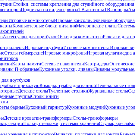
студии
Стойки, системы крепления для студийного оборудования
елевизоров
Подписки на видеосервисы
ТВ-антенны
ТВ-тюнеры
Ак
теры
Игровые компьютеры
Игровые консоли
Серверное оборудов
карты
Компьютерные блоки питания
Материнские платы
Системы
накопителей
ов
Аксессуары для ноутбуков
Очки для компьютера
Рюкзаки для но
контроллеры
Игровые ноутбуки
Игровые компьютеры
Игровые ви
ие
Столы геймерские
Игровые микрофоны
Игровая мультимедиа 
ониторов
диски
Карты памяти
Сетевые накопители
Картридеры
Оптические
иваны П-образные
Кухонные уголки, диваны
Диваны модульные
 для ноутбуков
тумбы в прихожую
Комоды, тумбы для ванной
Пеленальные стол
ьютерные
Детские столы
Туалетные столики
Журнальные столы
Са
денные группы
Столы-книги
ухни
уреты барные
Кухонный гарнитур
Кухонные модули
Кухонные угол
ры
Детские кроватки-трансформеры
Столы-трансформеры
ки, секции
Полки, стеллажи, системы хранения
Стулья, кресла
Ко
емы хранения в прихожую
Вешалки, подставки для зонтов
Банкет