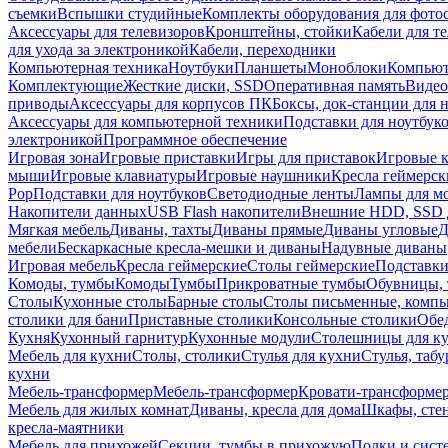
съемки
Вспышки студийные
Комплекты оборудования для фото
Аксессуары для телевизоров
Кронштейны, стойки
Кабели для т
для ухода за электроникой
Кабели, переходники
Компьютерная техника
Ноутбуки
Планшеты
Моноблоки
Компью
Комплектующие
Жесткие диски, SSD
Оперативная память
Видео
приводы
Аксессуары для корпусов ПК
Боксы, док-станции для 
Аксессуары для компьютерной техники
Подставки для ноутбук
электроникой
Программное обеспечение
Игровая зона
Игровые приставки
Игры для приставок
Игровые 
мыши
Игровые клавиатуры
Игровые наушники
Кресла геймерск
Pop
Подставки для ноутбуков
Светодиодные ленты
Лампы для м
Накопители данных
USB Flash накопители
Внешние HDD, SSD 
Мягкая мебель
Диваны, тахты
Диваны прямые
Диваны угловые
Д
мебели
Бескаркасные кресла-мешки и диваны
Надувные диваны
Игровая мебель
Кресла геймерские
Столы геймерские
Подставки
Комоды, тумбы
Комоды
Тумбы
Прикроватные тумбы
Обувницы, 
Столы
Кухонные столы
Барные столы
Столы письменные, комп
столики для бани
Приставные столики
Консольные столики
Обе
Кухня
Кухонный гарнитур
Кухонные модули
Столешницы для к
Мебель для кухни
Столы, столики
Стулья для кухни
Стулья, таб
кухни
Мебель-трансформер
Мебель-трансформер
Кровати-трансформе
Мебель для жилых комнат
Диваны, кресла для дома
Шкафы, стен
кресла-маятники
Мебель для прихожей
Секции, тумбы в прихожую
Полки и сист