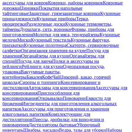
аксессуары для ковров
Коврики, наборы ковриков
Ковровые
дорожки
Циновки
Покрытия напольные
тафтинговые
Защитные, грязезащитные коврики
Кухонные
принадлежности
Кухонные приборы
Терки,
овощерезки
Разделочные доски
Кухонные термометры,
таймеры
Дуршлаги, сита, воронки
Формы, приборы для
приготовления
Молотки для мяса, тендерайзеры
Кухонные
мелочи
Миски
Кухонный текстиль
Кухонные фартуки,
прихватки
Кухонные полотенца
Скатерти, сервировочные
салфетки
Организация хранения на кухне
Посуда для
хранения
Органайзеры для кухни
Органайзеры для
специй
Посуда для ланча
Полки и аксессуары на
рейлинги
Рейлинги для кухни
Одноразовая посуда,
упаковка
Вакуумные пакеты,
контейнеры
Бакалея
Кофе
Чай
Цикорий, какао, горячий
шоколад
Сиропы и топпинги
Консервирование и
дистилляция
Автоклавы для консервирования
Аксессуары для
консервирования
Приспособления для
консервирования
Открывалки
Пивоварни
Емкости для
брожения
Ингредиенты для приготовления алкогольных
напитков
Аксессуары для приготовления и хранения
алкогольных напитков
Комплектующие для
дистилляторов
Прессы, дробилки для виноделия и
пивоварения
Дистилляторы бытовые
Уборочный
инвентарь
Швабры, насадки
Ведра, тазы для уборки
Наборы