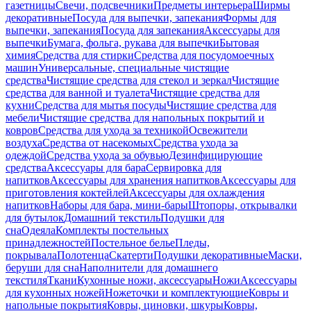
газетницы
Свечи, подсвечники
Предметы интерьера
Ширмы
декоративные
Посуда для выпечки, запекания
Формы для
выпечки, запекания
Посуда для запекания
Аксессуары для
выпечки
Бумага, фольга, рукава для выпечки
Бытовая
химия
Средства для стирки
Средства для посудомоечных
машин
Универсальные, специальные чистящие
средства
Чистящие средства для стекол и зеркал
Чистящие
средства для ванной и туалета
Чистящие средства для
кухни
Средства для мытья посуды
Чистящие средства для
мебели
Чистящие средства для напольных покрытий и
ковров
Средства для ухода за техникой
Освежители
воздуха
Средства от насекомых
Средства ухода за
одеждой
Средства ухода за обувью
Дезинфицирующие
средства
Аксессуары для бара
Сервировка для
напитков
Аксессуары для хранения напитков
Аксессуары для
приготовления коктейлей
Аксессуары для охлаждения
напитков
Наборы для бара, мини-бары
Штопоры, открывалки
для бутылок
Домашний текстиль
Подушки для
сна
Одеяла
Комплекты постельных
принадлежностей
Постельное белье
Пледы,
покрывала
Полотенца
Скатерти
Подушки декоративные
Маски,
беруши для сна
Наполнители для домашнего
текстиля
Ткани
Кухонные ножи, аксессуары
Ножи
Аксессуары
для кухонных ножей
Ножеточки и комплектующие
Ковры и
напольные покрытия
Ковры, циновки, шкуры
Ковры,