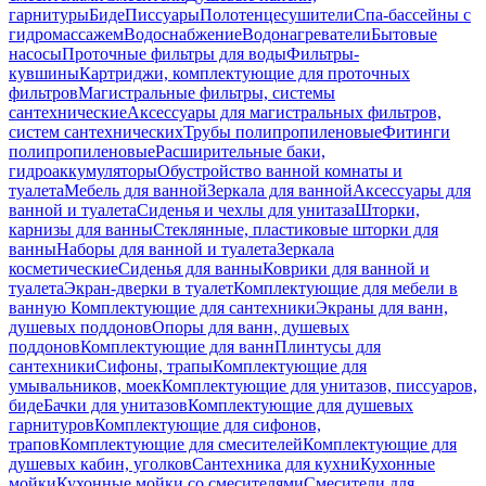
гарнитуры
Биде
Писсуары
Полотенцесушители
Спа-бассейны с
гидромассажем
Водоснабжение
Водонагреватели
Бытовые
насосы
Проточные фильтры для воды
Фильтры-
кувшины
Картриджи, комплектующие для проточных
фильтров
Магистральные фильтры, системы
сантехнические
Аксессуары для магистральных фильтров,
систем сантехнических
Трубы полипропиленовые
Фитинги
полипропиленовые
Расширительные баки,
гидроаккумуляторы
Обустройство ванной комнаты и
туалета
Мебель для ванной
Зеркала для ванной
Аксессуары для
ванной и туалета
Сиденья и чехлы для унитаза
Шторки,
карнизы для ванны
Стеклянные, пластиковые шторки для
ванны
Наборы для ванной и туалета
Зеркала
косметические
Сиденья для ванны
Коврики для ванной и
туалета
Экран-дверки в туалет
Комплектующие для мебели в
ванную
Комплектующие для сантехники
Экраны для ванн,
душевых поддонов
Опоры для ванн, душевых
поддонов
Комплектующие для ванн
Плинтусы для
сантехники
Сифоны, трапы
Комплектующие для
умывальников, моек
Комплектующие для унитазов, писсуаров,
биде
Бачки для унитазов
Комплектующие для душевых
гарнитуров
Комплектующие для сифонов,
трапов
Комплектующие для смесителей
Комплектующие для
душевых кабин, уголков
Сантехника для кухни
Кухонные
мойки
Кухонные мойки со смесителями
Смесители для