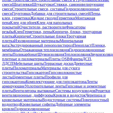
смеси
Шпатлевки
Штукатурки
Стяжки, самонивелирующие
смеси
Строительные смеси, составы
Гидроизоляционные
смеси
Грунтовки
Добавки для строительных смесей
Пены,
клеи, герметики
Жидкие гвозди
Герметики
Монтажная
пена
Клеи для обоев
Клеи для напольных
покрытий
Очистители, растворители
Фиксаторы
резьбы
Клеи
Герметики, пены
Кирпичи, блоки, тротуарная
плитка
Кирпичи
Строительные блоки
Тротуарная
плитка
Изоляционные материалы
Минеральная
вата
Экструдированный пенополистирол
Пенопласт
Пленки,
мембраны
Отражающая теплоизоляция
Гидроизоляционные
ленты
Поликарбонат
Шумоизоляция
Теплоизоляция
Звукоизоляц
плитные и пиломатериалы
Плиты OSB
Фанера
ДСП,
ЛДСП
Мебельные щиты
Террасные доски
Древесные
плиты
Пиломатериалы
Материалы для сухого
строительства
Гипсокартон
Гипсоволокнистые
листы
Цементные плиты
Профили для
гипсокартона
Комплектующие для гипсокартона
Ленты
армирующие
Уплотнительные ленты
Гипсовые и цементные
плиты
Вентиляторы вытяжные
Системы воздуховодов
Решетки
вентиляционные, диффузоры
Кровля и водосток
Черепица и
кровельные материалы
Водосточные системы
Поверхностный
водоотвод
Кровельные софиты
Доборные элементы
кровли
Гидроизоляционные