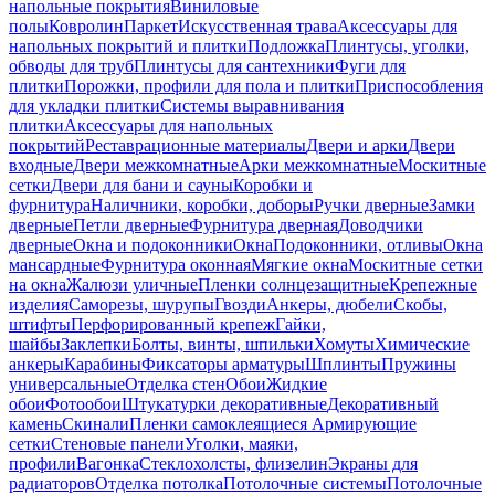
напольные покрытия
Виниловые
полы
Ковролин
Паркет
Искусственная трава
Аксессуары для
напольных покрытий и плитки
Подложка
Плинтусы, уголки,
обводы для труб
Плинтусы для сантехники
Фуги для
плитки
Порожки, профили для пола и плитки
Приспособления
для укладки плитки
Системы выравнивания
плитки
Аксессуары для напольных
покрытий
Реставрационные материалы
Двери и арки
Двери
входные
Двери межкомнатные
Арки межкомнатные
Москитные
сетки
Двери для бани и сауны
Коробки и
фурнитура
Наличники, коробки, доборы
Ручки дверные
Замки
дверные
Петли дверные
Фурнитура дверная
Доводчики
дверные
Окна и подоконники
Окна
Подоконники, отливы
Окна
мансардные
Фурнитура оконная
Мягкие окна
Москитные сетки
на окна
Жалюзи уличные
Пленки солнцезащитные
Крепежные
изделия
Саморезы, шурупы
Гвозди
Анкеры, дюбели
Скобы,
штифты
Перфорированный крепеж
Гайки,
шайбы
Заклепки
Болты, винты, шпильки
Хомуты
Химические
анкеры
Карабины
Фиксаторы арматуры
Шплинты
Пружины
универсальные
Отделка стен
Обои
Жидкие
обои
Фотообои
Штукатурки декоративные
Декоративный
камень
Скинали
Пленки самоклеящиеся
Армирующие
сетки
Стеновые панели
Уголки, маяки,
профили
Вагонка
Стеклохолсты, флизелин
Экраны для
радиаторов
Отделка потолка
Потолочные системы
Потолочные