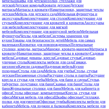
мебель
Шкафы для детской
Полки, стеллажи для
детской
Детские комоды
Кровати детские
Детские
матрасы
Матрасы в кроватку
Наматрасники, защитные чехлы
детские
Мебель для детского сада
Мебельная фурнитура и
аксессуары
Комплектующие для столов
Комплектующие для
стульев
Комплектующие для кроватей и кроваток
Аксессуары
для мебели
Комплектующие для мягкой
мебели
Комплектующие для корпусной мебели
Мебельная
фурнитура
Чехлы для мебели
Системы хранения для
кухни
Товары для безопасности детей
Мебель для самых
маленьких
Кроватки для новорожденных
Пеленальные
столики, комоды, матрасы
Манежи, кровати-манежи
Матрасы в
кроватку
Наматрасники, защитные чехлы в кроватку
Садовая
мебель
Садовые диваны, кресла
Садовые стулья
Садовые,
уличные столы
Комплекты мебели для сада
Гамаки,
шезлонги
Качели садовые
Надувная мебель
Кухни
походные
Столы для сада
Мебель для учебы
Столы, стулья
детские
Письменные столы
Растущие столы и парты
Растущие
кресла и стулья для учебы
Мебель для бани и сауны
Стулья,
табуретки, подставки для бани
Скамьи для бани
Столы для
бани
Журнальные столики для бани
Мебель для кабинета и
офиса
Столы офисные, компьютерные
Кресла, стулья для
офиса
Мягкая мебель для офиса
Шкафы офисные
Стеллажи,
полки для документов
Офисные тумбы
Комплекты мебели для
кабинета
Мебель для лоджии и балкона
Комплекты мебели для