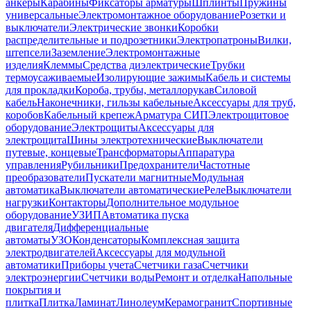
анкеры
Карабины
Фиксаторы арматуры
Шплинты
Пружины
универсальные
Электромонтажное оборудование
Розетки и
выключатели
Электрические звонки
Коробки
распределительные и подрозетники
Электропатроны
Вилки,
штепсели
Заземление
Электромонтажные
изделия
Клеммы
Средства диэлектрические
Трубки
термоусаживаемые
Изолирующие зажимы
Кабель и системы
для прокладки
Короба, трубы, металлорукав
Силовой
кабель
Наконечники, гильзы кабельные
Аксессуары для труб,
коробов
Кабельный крепеж
Арматура СИП
Электрощитовое
оборудование
Электрощиты
Аксессуары для
электрощита
Шины электротехнические
Выключатели
путевые, концевые
Трансформаторы
Аппаратура
управления
Рубильники
Предохранители
Частотные
преобразователи
Пускатели магнитные
Модульная
автоматика
Выключатели автоматические
Реле
Выключатели
нагрузки
Контакторы
Дополнительное модульное
оборудование
УЗИП
Автоматика пуска
двигателя
Дифференциальные
автоматы
УЗО
Конденсаторы
Комплексная защита
электродвигателей
Аксессуары для модульной
автоматики
Приборы учета
Счетчики газа
Счетчики
электроэнергии
Счетчики воды
Ремонт и отделка
Напольные
покрытия и
плитка
Плитка
Ламинат
Линолеум
Керамогранит
Спортивные