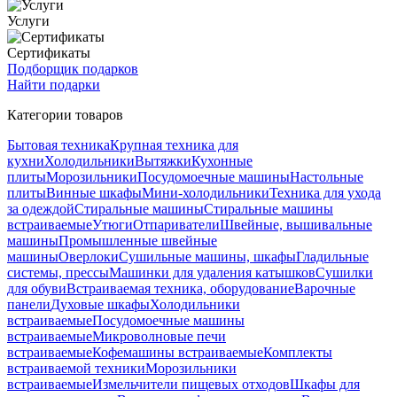
Услуги
Сертификаты
Подборщик подарков
Найти подарки
Категории товаров
Бытовая техника
Крупная техника для
кухни
Холодильники
Вытяжки
Кухонные
плиты
Морозильники
Посудомоечные машины
Настольные
плиты
Винные шкафы
Мини-холодильники
Техника для ухода
за одеждой
Стиральные машины
Стиральные машины
встраиваемые
Утюги
Отпариватели
Швейные, вышивальные
машины
Промышленные швейные
машины
Оверлоки
Сушильные машины, шкафы
Гладильные
системы, прессы
Машинки для удаления катышков
Сушилки
для обуви
Встраиваемая техника, оборудование
Варочные
панели
Духовые шкафы
Холодильники
встраиваемые
Посудомоечные машины
встраиваемые
Микроволновые печи
встраиваемые
Кофемашины встраиваемые
Комплекты
встраиваемой техники
Морозильники
встраиваемые
Измельчители пищевых отходов
Шкафы для