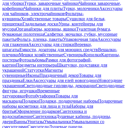
для уборки
Турки, заварочные чайники
Чайники заварочные,
кофейники
Чайники для плиты
Турки, молочники
Аксессуары
для чайников, электрочайников
Фильтры-
кувшины
Хозяйственные товары
Сушилки для белья,
прищепки
Гладильные доски
Урны, контейнеры для
мусора
Органайзеры, корзины, ящики
Туалетная бумага,
бумажные полотенца
Салфетки, мочалки, губки, мусорные
пакеты
Фольга, пленка, пакеты
Упаковочная тара
Аксессуары
для глажения
Аксессуары для стирки
Веревки,
шпагаты
Емкости, дозаторы для моющих средств
Вешалки-
плечики
Мешки хозяйственные
Сувениры
Копилки
Картины,
постеры
Фотоальбомы
Рамки для фотографий,
картин
Предметы интерьера
Шкатулки, подставки для
украшений
Статуэтки
Магниты
сувенирные
Иконы
Праздничный декор
Товары для
праздника
Елки
Аксессуары для елей новогодних
Новогодние
украшения
Светодиодные гирлянды, декорации
Светодиодные
фигуры, игрушки
Временные
татуировки
Фотобутафория
Товары для
маскарада
Подарки
Подарки, подарочные наборы
Подарочные
наборы косметики для лица и тела
Наборы для
бритья
Оформление подарков
Сантехника и
водоснабжение
Сантехника
Душевые кабины, поддоны,
двери
Ванны
Унитазы
Умывальники
Умывальники со
смесителями
Смесители
Душевые панели,