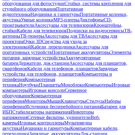
оборудования для фотостудии
Стойки, системы крепления для
студийного оборудования
Портативная
аудиотехника
Наушники и гарнитуры
Портативные колонки,
акустика
Умные колонки
MP3-плееры
Диктофоны
CD-
проигрыватели
Аксессуары для телевизоров
Кронштейны,
стойки
Кабели для телевизоров
Подписки на видеосервисы
ТВ-
антенны
ТВ-тюнеры
Аксессуары для ТВ
Аксессуары для
проектора
Очки 3D
Средства для ухода за
электроникой
Кабели, переходники
Аксессуары для
портативных устройств
Портативные аккумуляторы
Элементы
питания, зарядные устройства
Аккумуляторные
батареи
Держатели, док-станции
Аксессуары для планшетов,
смартфонов
Кабели для телефонов, планшетов
Зарядные
устройства для телефонов, планшетов
Компьютеры и
периферия
Компьютерная
техника
Ноутбуки
Планшеты
Моноблоки
Компьютеры
Игровые
компьютеры
Игровые консоли
Серверное
оборудование
Компьютерная
периферия
Мониторы
Мыши
Клавиатуры
Стилусы
Наборы
периферии
Источники бесперебойного питания
Батареи для
ИБП
Стабилизаторы напряжения
Инверторы
напряжения
Сетевые фильтры, удлинители
Веб-
камеры
Игровые контроллеры
Мультимедиа
акустика
Наушники и гарнитуры
Компьютерные кабели,
переходники
Зарядные, аккумуляторы
Док-станции,