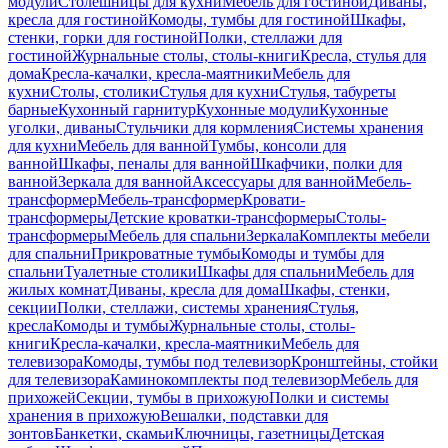
модули
Столешницы для кухни
Мебель для гостиной
Диваны,
кресла для гостиной
Комоды, тумбы для гостиной
Шкафы,
стенки, горки для гостиной
Полки, стеллажи для
гостиной
Журнальные столы, столы-книги
Кресла, стулья для
дома
Кресла-качалки, кресла-маятники
Мебель для
кухни
Столы, столики
Стулья для кухни
Стулья, табуреты
барные
Кухонный гарнитур
Кухонные модули
Кухонные
уголки, диваны
Стульчики для кормления
Системы хранения
для кухни
Мебель для ванной
Тумбы, консоли для
ванной
Шкафы, пеналы для ванной
Шкафчики, полки для
ванной
Зеркала для ванной
Аксессуары для ванной
Мебель-
трансформер
Мебель-трансформер
Кровати-
трансформеры
Детские кроватки-трансформеры
Столы-
трансформеры
Мебель для спальни
Зеркала
Комплекты мебели
для спальни
Прикроватные тумбы
Комоды и тумбы для
спальни
Туалетные столики
Шкафы для спальни
Мебель для
жилых комнат
Диваны, кресла для дома
Шкафы, стенки,
секции
Полки, стеллажи, системы хранения
Стулья,
кресла
Комоды и тумбы
Журнальные столы, столы-
книги
Кресла-качалки, кресла-маятники
Мебель для
телевизора
Комоды, тумбы под телевизор
Кронштейны, стойки
для телевизора
Каминокомплекты под телевизор
Мебель для
прихожей
Секции, тумбы в прихожую
Полки и системы
хранения в прихожую
Вешалки, подставки для
зонтов
Банкетки, скамьи
Ключницы, газетницы
Детская