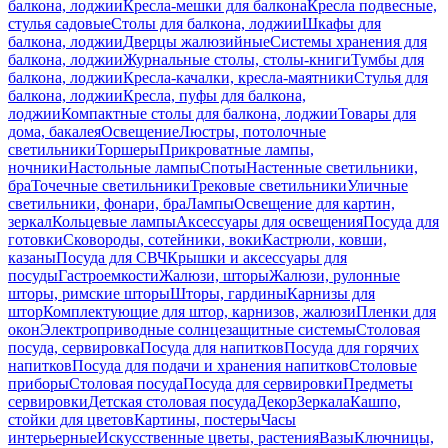
балкона, лоджии
Кресла-мешки для балкона
Кресла подвесные,
стулья садовые
Столы для балкона, лоджии
Шкафы для
балкона, лоджии
Дверцы жалюзийные
Системы хранения для
балкона, лоджии
Журнальные столы, столы-книги
Тумбы для
балкона, лоджии
Кресла-качалки, кресла-маятники
Стулья для
балкона, лоджии
Кресла, пуфы для балкона,
лоджии
Компактные столы для балкона, лоджии
Товары для
дома, бакалея
Освещение
Люстры, потолочные
светильники
Торшеры
Прикроватные лампы,
ночники
Настольные лампы
Споты
Настенные светильники,
бра
Точечные светильники
Трековые светильники
Уличные
светильники, фонари, бра
Лампы
Освещение для картин,
зеркал
Кольцевые лампы
Аксессуары для освещения
Посуда для
готовки
Сковороды, сотейники, воки
Кастрюли, ковши,
казаны
Посуда для СВЧ
Крышки и аксессуары для
посуды
Гастроемкости
Жалюзи, шторы
Жалюзи, рулонные
шторы, римские шторы
Шторы, гардины
Карнизы для
штор
Комплектующие для штор, карнизов, жалюзи
Пленки для
окон
Электроприводные солнцезащитные системы
Столовая
посуда, сервировка
Посуда для напитков
Посуда для горячих
напитков
Посуда для подачи и хранения напитков
Столовые
приборы
Столовая посуда
Посуда для сервировки
Предметы
сервировки
Детская столовая посуда
Декор
Зеркала
Кашпо,
стойки для цветов
Картины, постеры
Часы
интерьерные
Искусственные цветы, растения
Вазы
Ключницы,