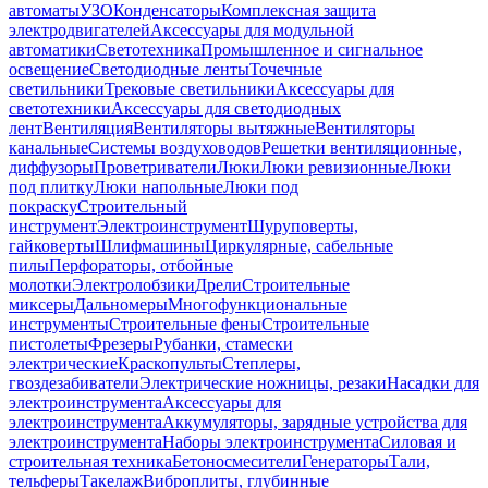
автоматы
УЗО
Конденсаторы
Комплексная защита
электродвигателей
Аксессуары для модульной
автоматики
Светотехника
Промышленное и сигнальное
освещение
Светодиодные ленты
Точечные
светильники
Трековые светильники
Аксессуары для
светотехники
Аксессуары для светодиодных
лент
Вентиляция
Вентиляторы вытяжные
Вентиляторы
канальные
Системы воздуховодов
Решетки вентиляционные,
диффузоры
Проветриватели
Люки
Люки ревизионные
Люки
под плитку
Люки напольные
Люки под
покраску
Строительный
инструмент
Электроинструмент
Шуруповерты,
гайковерты
Шлифмашины
Циркулярные, сабельные
пилы
Перфораторы, отбойные
молотки
Электролобзики
Дрели
Строительные
миксеры
Дальномеры
Многофункциональные
инструменты
Строительные фены
Строительные
пистолеты
Фрезеры
Рубанки, стамески
электрические
Краскопульты
Степлеры,
гвоздезабиватели
Электрические ножницы, резаки
Насадки для
электроинструмента
Аксессуары для
электроинструмента
Аккумуляторы, зарядные устройства для
электроинструмента
Наборы электроинструмента
Силовая и
строительная техника
Бетоносмесители
Генераторы
Тали,
тельферы
Такелаж
Виброплиты, глубинные