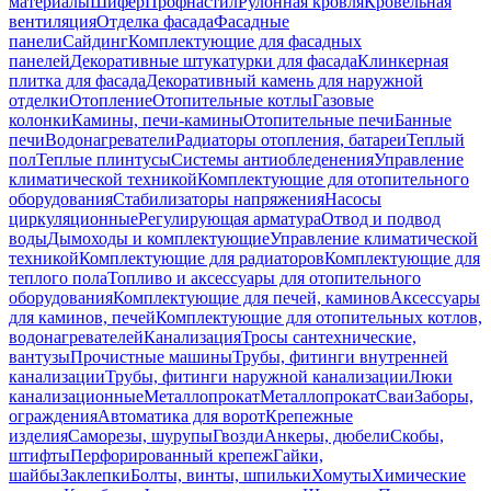
материалы
Шифер
Профнастил
Рулонная кровля
Кровельная
вентиляция
Отделка фасада
Фасадные
панели
Сайдинг
Комплектующие для фасадных
панелей
Декоративные штукатурки для фасада
Клинкерная
плитка для фасада
Декоративный камень для наружной
отделки
Отопление
Отопительные котлы
Газовые
колонки
Камины, печи-камины
Отопительные печи
Банные
печи
Водонагреватели
Радиаторы отопления, батареи
Теплый
пол
Теплые плинтусы
Системы антиобледенения
Управление
климатической техникой
Комплектующие для отопительного
оборудования
Стабилизаторы напряжения
Насосы
циркуляционные
Регулирующая арматура
Отвод и подвод
воды
Дымоходы и комплектующие
Управление климатической
техникой
Комплектующие для радиаторов
Комплектующие для
теплого пола
Топливо и аксессуары для отопительного
оборудования
Комплектующие для печей, каминов
Аксессуары
для каминов, печей
Комплектующие для отопительных котлов,
водонагревателей
Канализация
Тросы сантехнические,
вантузы
Прочистные машины
Трубы, фитинги внутренней
канализации
Трубы, фитинги наружной канализации
Люки
канализационные
Металлопрокат
Металлопрокат
Сваи
Заборы,
ограждения
Автоматика для ворот
Крепежные
изделия
Саморезы, шурупы
Гвозди
Анкеры, дюбели
Скобы,
штифты
Перфорированный крепеж
Гайки,
шайбы
Заклепки
Болты, винты, шпильки
Хомуты
Химические