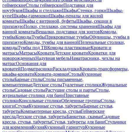
геймерские
Столы геймерские
Подставки для
ноутбуков
Шкафы и стеллажи
Шкафы
Стенки, горки
Шкафы-
купе
Шкафы-гармошки
Шкафы-пеналы для жилой
комнаты
Шкафы с витриной, буфеты
Шкафы, секции в
прихожую
Полки, стеллажи, системы хранения
Шкафы для
ванной комнаты
Вешалки, подставки для зонтов
Комоды,
тумбы
Комоды
Тумбы
Прикроватные тумбы
Обувницы, тумбы в
прихожую
Комоды, тумбы для ванной
Пеленальные столики,
комоды
Тумбы под ТВ
Комоды пластиковые
Кровати и
матрасы
Матрасы
Кровати
Детские кровати
Кроватки для
новорожденных
Надувная мебель
Наматрасники, чехлы на
матрас
Основания для
кроватей
Подматрасники
Раскладушки
Кровати-трансформеры,
шкафы-кровати
Кровати-домики
Столы
Кухонные
столы
Барные столы
Столы письменные,
компьютерные
Детские столы
Туалетные столики
Журнальные
столы
Садовые столы
Растущие столы и парты
Столы,
журнальные столики для бани
Приставные
столики
Консольные столики
Обеденные группы
Столы-
книги
Стулья
Кухонные стулья, табуреты
Барные стулья,
табуреты
Компьютерные кресла, стулья
Геймерские
кресла
Детские стулья, табуреты
Банкетки, скамьи
Садовые
кресла, стулья, табуреты
Стулья, табуреты для бани
Стульчики
для кормления
Кухня
Кухонный гарнитур
Кухонные