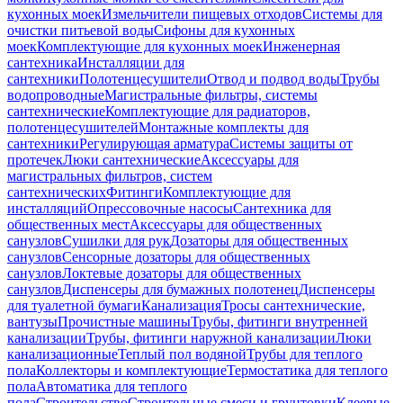
кухонных моек
Измельчители пищевых отходов
Системы для
очистки питьевой воды
Сифоны для кухонных
моек
Комплектующие для кухонных моек
Инженерная
сантехника
Инсталляции для
сантехники
Полотенцесушители
Отвод и подвод воды
Трубы
водопроводные
Магистральные фильтры, системы
сантехнические
Комплектующие для радиаторов,
полотенцесушителей
Монтажные комплекты для
сантехники
Регулирующая арматура
Системы защиты от
протечек
Люки сантехнические
Аксессуары для
магистральных фильтров, систем
сантехнических
Фитинги
Комплектующие для
инсталляций
Опрессовочные насосы
Сантехника для
общественных мест
Аксессуары для общественных
санузлов
Сушилки для рук
Дозаторы для общественных
санузлов
Сенсорные дозаторы для общественных
санузлов
Локтевые дозаторы для общественных
санузлов
Диспенсеры для бумажных полотенец
Диспенсеры
для туалетной бумаги
Канализация
Тросы сантехнические,
вантузы
Прочистные машины
Трубы, фитинги внутренней
канализации
Трубы, фитинги наружной канализации
Люки
канализационные
Теплый пол водяной
Трубы для теплого
пола
Коллекторы и комплектующие
Термостатика для теплого
пола
Автоматика для теплого
пола
Строительство
Строительные смеси и грунтовки
Клеевые