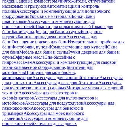
грядки
Садовые компостеры
Уничтожители, отпугиватели
насекомых и грызунов
Автоматизация и контроль
полива
Аксессуары и комплектующие для поливочного
оборудования
Укрывные материалы
Бочки, баки
пластиковые
Аксессуары и комплектующие для
опрыскивателей
Шланги для опрыскивателей
Товары для
бани
Бани
Сауны
Двери для бани и сауны
Бондарные
изделия
Банные принадлежности
Аксессуары для
бани
Оснащение и декор для бани
Измерительные приборы для
бани
Фитобочки, купели
Комплектующие для купелей
Окна
для бани
Мебель для бани и сауны
Ручки дверные для бани и
сауны
Эфирные масла
Спа-бассейны с
гидромассажем
Аксессуары и комплектующие для садовой
техники
Навесное оборудование
Двигатели для
мотоблоков
Прицепы для мотоблоков,
минитракторов
Аксессуары для газонной техники
Аксессуары
для цепных пил
Аксессуары для садовой техники
Аксессуары
для кусторезов, ножниц садовых
Моторные масла для садовой
техники
Аксессуары для аэратоторов и
скарификаторов
Аксессуары для культиваторов и
мотоблоков
Аксессуары для воздуходувок
Аксессуары для
газонокосилок
Аксессуары для бензокос и
триммеров
Аксессуары для моек высокого
давления
Аксессуары и комплектующие для
опрыскивателей
Запчасти для садовых