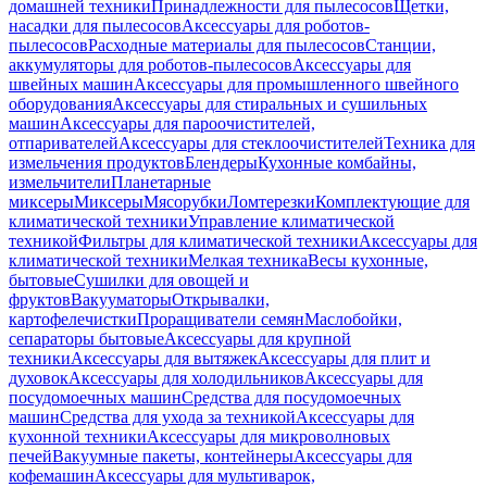
домашней техники
Принадлежности для пылесосов
Щетки,
насадки для пылесосов
Аксессуары для роботов-
пылесосов
Расходные материалы для пылесосов
Станции,
аккумуляторы для роботов-пылесосов
Аксессуары для
швейных машин
Аксессуары для промышленного швейного
оборудования
Аксессуары для стиральных и сушильных
машин
Аксессуары для пароочистителей,
отпаривателей
Аксессуары для стеклоочистителей
Техника для
измельчения продуктов
Блендеры
Кухонные комбайны,
измельчители
Планетарные
миксеры
Миксеры
Мясорубки
Ломтерезки
Комплектующие для
климатической техники
Управление климатической
техникой
Фильтры для климатической техники
Аксессуары для
климатической техники
Мелкая техника
Весы кухонные,
бытовые
Сушилки для овощей и
фруктов
Вакууматоры
Открывалки,
картофелечистки
Проращиватели семян
Маслобойки,
сепараторы бытовые
Аксессуары для крупной
техники
Аксессуары для вытяжек
Аксессуары для плит и
духовок
Аксессуары для холодильников
Аксессуары для
посудомоечных машин
Средства для посудомоечных
машин
Средства для ухода за техникой
Аксессуары для
кухонной техники
Аксессуары для микроволновых
печей
Вакуумные пакеты, контейнеры
Аксессуары для
кофемашин
Аксессуары для мультиварок,