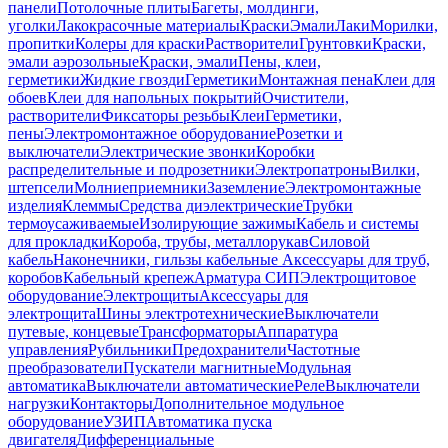
панели
Потолочные плиты
Багеты, молдинги,
уголки
Лакокрасочные материалы
Краски
Эмали
Лаки
Морилки,
пропитки
Колеры для краски
Растворители
Грунтовки
Краски,
эмали аэрозольные
Краски, эмали
Пены, клеи,
герметики
Жидкие гвозди
Герметики
Монтажная пена
Клеи для
обоев
Клеи для напольных покрытий
Очистители,
растворители
Фиксаторы резьбы
Клеи
Герметики,
пены
Электромонтажное оборудование
Розетки и
выключатели
Электрические звонки
Коробки
распределительные и подрозетники
Электропатроны
Вилки,
штепсели
Молниеприемники
Заземление
Электромонтажные
изделия
Клеммы
Средства диэлектрические
Трубки
термоусаживаемые
Изолирующие зажимы
Кабель и системы
для прокладки
Короба, трубы, металлорукав
Силовой
кабель
Наконечники, гильзы кабельные
Аксессуары для труб,
коробов
Кабельный крепеж
Арматура СИП
Электрощитовое
оборудование
Электрощиты
Аксессуары для
электрощита
Шины электротехнические
Выключатели
путевые, концевые
Трансформаторы
Аппаратура
управления
Рубильники
Предохранители
Частотные
преобразователи
Пускатели магнитные
Модульная
автоматика
Выключатели автоматические
Реле
Выключатели
нагрузки
Контакторы
Дополнительное модульное
оборудование
УЗИП
Автоматика пуска
двигателя
Дифференциальные