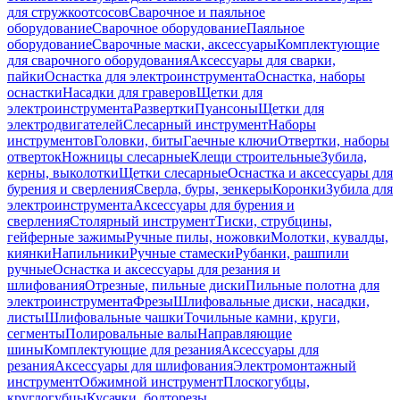
для стружкоотсосов
Сварочное и паяльное
оборудование
Сварочное оборудование
Паяльное
оборудование
Сварочные маски, аксессуары
Комплектующие
для сварочного оборудования
Аксессуары для сварки,
пайки
Оснастка для электроинструмента
Оснастка, наборы
оснастки
Насадки для граверов
Щетки для
электроинструмента
Развертки
Пуансоны
Щетки для
электродвигателей
Слесарный инструмент
Наборы
инструментов
Головки, биты
Гаечные ключи
Отвертки, наборы
отверток
Ножницы слесарные
Клещи строительные
Зубила,
керны, выколотки
Щетки слесарные
Оснастка и аксессуары для
бурения и сверления
Сверла, буры, зенкеры
Коронки
Зубила для
электроинструмента
Аксессуары для бурения и
сверления
Столярный инструмент
Тиски, струбцины,
гейферные зажимы
Ручные пилы, ножовки
Молотки, кувалды,
киянки
Напильники
Ручные стамески
Рубанки, рашпили
ручные
Оснастка и аксессуары для резания и
шлифования
Отрезные, пильные диски
Пильные полотна для
электроинструмента
Фрезы
Шлифовальные диски, насадки,
листы
Шлифовальные чашки
Точильные камни, круги,
сегменты
Полировальные валы
Направляющие
шины
Комплектующие для резания
Аксессуары для
резания
Аксессуары для шлифования
Электромонтажный
инструмент
Обжимной инструмент
Плоскогубцы,
круглогубцы
Кусачки, болторезы,