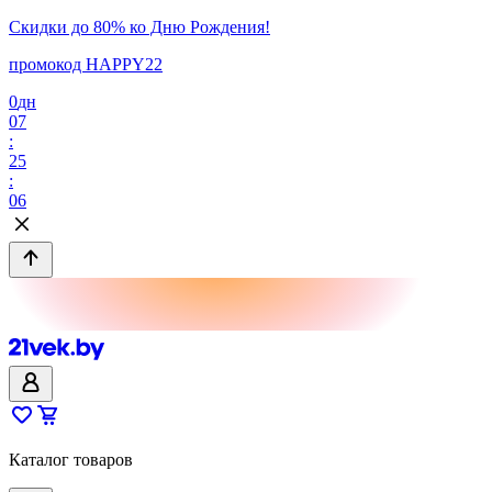
Скидки до 80% ко Дню Рождения!
промокод HAPPY22
0
дн
07
:
25
:
06
Каталог товаров