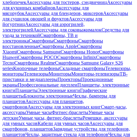
хлебопечек
Аксессуары для тостеров, сэндвичниц
Аксессуары
для кухонных комбайнов
Аксессуары для
мясорубок
Аксессуары для блендеров, миксеров
Аксессуары
для сушилок овощей и фруктов
Аксессуары для
йогуртниц
Аксессуары для аэрогрилей,
электрогрилей
Аксессуары для соковыжималок
Средства для
ухода за техникой
Смартфоны, ТВ и
электроника
Смартфоны
Смартфоны
Смартфоны
восстановленные
Смартфоны Apple
Смартфоны
Xiaomi
Смартфоны Samsung
Смартфоны Honor
Смартфоны
Huawei
Смартфоны POCO
Смартфоны Infinix
Смартфоны
Tecno
Смартфоны Realme
Смартфоны Samsung Galaxy S26
series
Кнопочные телефоны
Складные смартфоны
Телевизоры,
мониторы
Телевизоры
Мониторы
Мониторы-телевизоры
ТВ-
приставки и медиаплееры
Проекторы
Проекционные
экраны
Профессиональные дисплеи
Планшеты, электронные
книги
Планшеты
Электронные книги
Графические
планшеты
Блокноты электронные
Чехлы, бамперы для
планшетов
Аксессуары для планшетов,
смартфонов
Аксессуары для электронных книг
Смарт-часы,
аксессуары
Умные часы
Фитнес-браслеты
Умные часы
детские
Умные часы, фитнес-браслеты
Ремешки, аксессуары
для умных часов
Кабели для умных часов
Аксессуары для
смартфонов, планшетов
Зарядные устройства для телефонов,
планшетов
Чехлы, защитные стекла для телефонов
Чехлы для