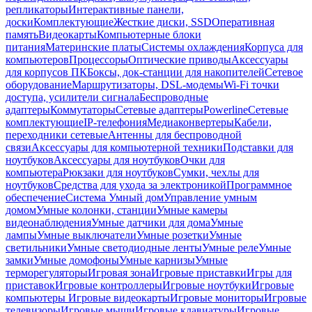
репликаторы
Интерактивные панели,
доски
Комплектующие
Жесткие диски, SSD
Оперативная
память
Видеокарты
Компьютерные блоки
питания
Материнские платы
Системы охлаждения
Корпуса для
компьютеров
Процессоры
Оптические приводы
Аксессуары
для корпусов ПК
Боксы, док-станции для накопителей
Сетевое
оборудование
Маршрутизаторы, DSL-модемы
Wi-Fi точки
доступа, усилители сигнала
Беспроводные
адаптеры
Коммутаторы
Сетевые адаптеры
Powerline
Сетевые
комплектующие
IP-телефония
Медиаконвертеры
Кабели,
переходники сетевые
Антенны для беспроводной
связи
Аксессуары для компьютерной техники
Подставки для
ноутбуков
Аксессуары для ноутбуков
Очки для
компьютера
Рюкзаки для ноутбуков
Сумки, чехлы для
ноутбуков
Средства для ухода за электроникой
Программное
обеспечение
Система Умный дом
Управление умным
домом
Умные колонки, станции
Умные камеры
видеонаблюдения
Умные датчики для дома
Умные
лампы
Умные выключатели
Умные розетки
Умные
светильники
Умные светодиодные ленты
Умные реле
Умные
замки
Умные домофоны
Умные карнизы
Умные
терморегуляторы
Игровая зона
Игровые приставки
Игры для
приставок
Игровые контроллеры
Игровые ноутбуки
Игровые
компьютеры
Игровые видеокарты
Игровые мониторы
Игровые
телевизоры
Игровые мыши
Игровые клавиатуры
Игровые