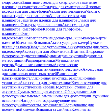
смартфонов
Защитные стекла для смартфонов
Защитные
пленки для смартфонов
Стилусы для смартфонов
Игровые
аксессуары для смартфонов
Чехлы для планшетов
Чехлы с
клавиатурой для планшетов
Защитные стекла для
планшетов
Защитные пленки для планшетов
Сумки для
планшетов
Стилусы для планшетов
Аксессуары для
планшетов, смартфонов
Кабели для телефонов,
планшетов
Фото,
видеосъемка
Фотоаппараты
Видеокамеры
Экшн-камеры
Карты
памяти
Объективы
Вспышки
Аксессуары для камер
Сумки и
чехлы для камер
Зарядные устройства, аккумуляторы для фото,
видеокамер
Аксессуары для объективов
Штативы
Цифровые
фоторамки
Аудиотехника
Мультимедиа акустика
Радиочасы,
метеостанции
Радиоприемники
Музыкальные
центры
Домашние кинотеатры
Акустические
системы
Проигрыватели виниловых пластинок
Аксессуары
для виниловых проигрывателей
Виниловые
пластинки
Инсталляционная акустика
Трансляционные
усилители
Аксессуары для аудиотехники
Комплектующие для
акустики
Акустические кабели
Подставки, стойки для
акустики
Сумки, чехлы для акустики
Оборудование для
фотостудии
Кольцевые лампы
Фоны для фотостудии
Студийное
освещение
Насадки светоформирующие для
фотостудии
Фотозонты, отражатели
Оборудование для
предметной съемки
Вспышки студийные
Комплекты