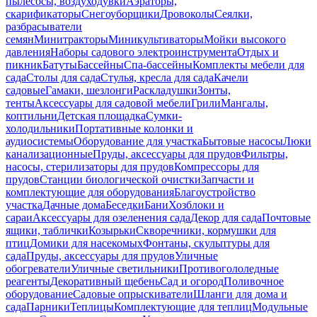
пылесосы, воздуходувки
Аэраторы,
скарификаторы
Снегоуборщики
Дровоколы
Сеялки,
разбрасыватели
семян
Минитракторы
Миникультиваторы
Мойки высокого
давления
Наборы садового электроинструмента
Отдых и
пикник
Батуты
Бассейны
Спа-бассейны
Комплекты мебели для
сада
Столы для сада
Стулья, кресла для сада
Качели
садовые
Гамаки, шезлонги
Раскладушки
Зонты,
тенты
Аксессуары для садовой мебели
Грили
Мангалы,
коптильни
Детская площадка
Сумки-
холодильники
Портативные колонки и
аудиосистемы
Оборудование для участка
Бытовые насосы
Люки
канализационные
Пруды, аксессуары для прудов
Фильтры,
насосы, стерилизаторы для прудов
Компрессоры для
прудов
Станции биологической очистки
Запчасти и
комплектующие для оборудования
Благоустройство
участка
Дачные дома
Беседки
Бани
Хозблоки и
сараи
Аксессуары для озеленения сада
Декор для сада
Почтовые
ящики, таблички
Козырьки
Скворечники, кормушки для
птиц
Домики для насекомых
Фонтаны, скульптуры для
сада
Пруды, аксессуары для прудов
Уличные
обогреватели
Уличные светильники
Противогололедные
реагенты
Декоративный щебень
Сад и огород
Поливочное
оборудование
Садовые опрыскиватели
Шланги для дома и
сада
Парники
Теплицы
Комплектующие для теплиц
Модульные