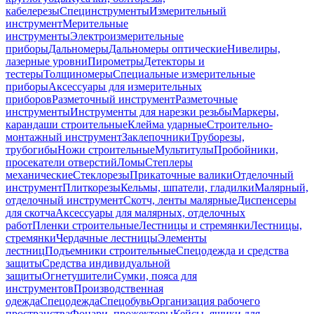
кабелерезы
Специнструменты
Измерительный
инструмент
Мерительные
инструменты
Электроизмерительные
приборы
Дальномеры
Дальномеры оптические
Нивелиры,
лазерные уровни
Пирометры
Детекторы и
тестеры
Толщиномеры
Специальные измерительные
приборы
Аксессуары для измерительных
приборов
Разметочный инструмент
Разметочные
инструменты
Инструменты для нарезки резьбы
Маркеры,
карандаши строительные
Клейма ударные
Строительно-
монтажный инструмент
Заклепочники
Труборезы,
трубогибы
Ножи строительные
Мультитулы
Пробойники,
просекатели отверстий
Ломы
Степлеры
механические
Стеклорезы
Прикаточные валики
Отделочный
инструмент
Плиткорезы
Кельмы, шпатели, гладилки
Малярный,
отделочный инструмент
Скотч, ленты малярные
Диспенсеры
для скотча
Аксессуары для малярных, отделочных
работ
Пленки строительные
Лестницы и стремянки
Лестницы,
стремянки
Чердачные лестницы
Элементы
лестниц
Подъемники строительные
Спецодежда и средства
защиты
Средства индивидуальной
защиты
Огнетушители
Сумки, пояса для
инструментов
Производственная
одежда
Спецодежда
Спецобувь
Организация рабочего
пространства
Фонари, прожекторы
Кейсы, ящики для