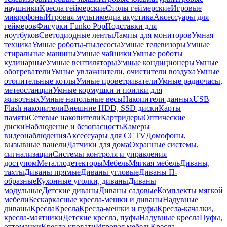
наушники
Кресла геймерские
Столы геймерские
Игровые
микрофоны
Игровая мультимедиа акустика
Аксессуары для
геймеров
Фигурки Funko Pop
Подставки для
ноутбуков
Светодиодные ленты
Лампы для мониторов
Умная
техника
Умные роботы-пылесосы
Умные телевизоры
Умные
стиральные машины
Умные чайники
Умные роботы
кулинарные
Умные вентиляторы
Умные кондиционеры
Умные
обогреватели
Умные увлажнители, очистители воздуха
Умные
отопительные котлы
Умные проветриватели
Умные радиочасы,
метеостанции
Умные кормушки и поилки для
животных
Умные напольные весы
Накопители данных
USB
Flash накопители
Внешние HDD, SSD диски
Карты
памяти
Сетевые накопители
Картридеры
Оптические
диски
Наблюдение и безопасность
Камеры
видеонаблюдения
Аксессуары для CCTV
Домофоны,
вызывные панели
Датчики для дома
Охранные системы,
сигнализации
Системы контроля и управления
доступом
Металлодетекторы
Мебель
Мягкая мебель
Диваны,
тахты
Диваны прямые
Диваны угловые
Диваны П-
образные
Кухонные уголки, диваны
Диваны
модульные
Детские диваны
Диваны садовые
Комплекты мягкой
мебели
Бескаркасные кресла-мешки и диваны
Надувные
диваны
Кресла
Кресла
Кресла-мешки и пуфы
Кресла-качалки,
кресла-маятники
Детские кресла, пуфы
Надувные кресла
Пуфы,
оттоманки
Кресла-кровати
Игровая мебель
Кресла