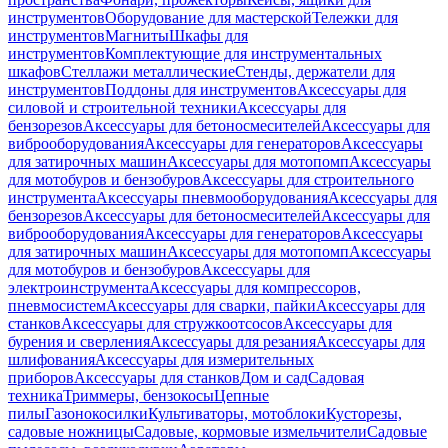
инструментов
Оборудование для мастерской
Тележки для
инструментов
Магниты
Шкафы для
инструментов
Комплектующие для инструментальных
шкафов
Стеллажи металлические
Стенды, держатели для
инструментов
Поддоны для инструментов
Аксессуары для
силовой и строительной техники
Аксессуары для
бензорезов
Аксессуары для бетоносмесителей
Аксессуары для
виброоборудования
Аксессуары для генераторов
Аксессуары
для затирочных машин
Аксессуары для мотопомп
Аксессуары
для мотобуров и бензобуров
Аксессуары для строительного
инструмента
Аксессуары пневмооборудования
Аксессуары для
бензорезов
Аксессуары для бетоносмесителей
Аксессуары для
виброоборудования
Аксессуары для генераторов
Аксессуары
для затирочных машин
Аксессуары для мотопомп
Аксессуары
для мотобуров и бензобуров
Аксессуары для
электроинструмента
Аксессуары для компрессоров,
пневмосистем
Аксессуары для сварки, пайки
Аксессуары для
станков
Аксессуары для стружкоотсосов
Аксессуары для
бурения и сверления
Аксессуары для резания
Аксессуары для
шлифования
Аксессуары для измерительных
приборов
Аксессуары для станков
Дом и сад
Садовая
техника
Триммеры, бензокосы
Цепные
пилы
Газонокосилки
Культиваторы, мотоблоки
Кусторезы,
садовые ножницы
Садовые, кормовые измельчители
Садовые