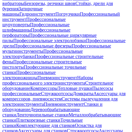
вибраторы
Бензорезы, резчики швов
Стойки, дрели для
бурения
Затирочные
машины
Гидроинструмент
Погрузчики
Профессиональный
инструмент
Профессиональные
шуруповерты
Профессиональные
шлифмашины
Профессиональные
перфораторы
Профессиональные циркулярные
пилы
Профессиональные электролобзики
Профессиональные
дрели
Профессиональные фрезеры
Профессиональные
мультиинструменты
Профессиональные
электрорубанки
Профессиональные строительные
фены
Профессиональные строительные
пистолеты
Профессиональные точильные
станки
Профессиональные
электроножницы
Пневмоинструмент
Наборы
профессионального электроинструмента
Строительное
оборудование
Компрессоры
Тепловые пушки
Пылесосы
профессиональные
Стружкоотсосы
Домкраты
Аксессуары для
компрессоров, пневмосистем
Системы пылеудаления для
электроинструмента
Пневмоинструмент
Станки и
оборудование
Деревообрабатывающие
станки
Ленточнопильные станки
Металлообрабатывающие
станки
Плиткорезные станки
Точильные
станки
Комплектующие для станков
Оснастка для
станков
Аксессуары для станков
Стружкоотсосы
Аксессуары