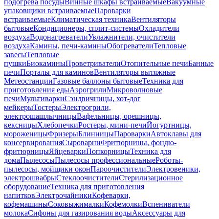
подогрева посуды
Винные шкафы встраиваемые
Вакуумные
упаковщики встраиваемые
Пароварки
встраиваемые
Климатическая техника
Вентиляторы
бытовые
Кондиционеры, сплит-системы
Охладители
воздуха
Водонагреватели
Увлажнители, очистители
воздуха
Камины, печи-камины
Обогреватели
Тепловые
завесы
Тепловые
пушки
Биокамины
Проветриватели
Отопительные печи
Банные
печи
Порталы для каминов
Вентиляторы вытяжные
Метеостанции
Газовые баллоны бытовые
Техника для
приготовления еды
Аэрогрили
Микроволновые
печи
Мультиварки
Сэндвичницы, хот-дог
мейкеры
Тостеры
Электрогрили,
электрошашлычницы
Вафельницы, орешницы,
кексницы
Хлебопечки
Ростеры, мини-печи
Йогуртницы,
мороженицы
Фризеры
Блинницы
Пароварки
Автоклавы для
консервирования
Сыроварни
Фритюрницы, фондю-
фритюрницы
Яйцеварки
Попкорницы
Техника для
дома
Пылесосы
Пылесосы профессиональные
Роботы-
пылесосы, мойщики окон
Пароочистители
Электровеники,
электрошвабры
Стеклоочистители
Стерилизационное
оборудование
Техника для приготовления
напитков
Электрочайники
Кофеварки,
кофемашины
Соковыжималки
Кофемолки
Вспениватели
молока
Сифоны для газирования воды
Аксессуары для