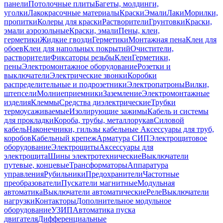
панели
Потолочные плиты
Багеты, молдинги,
уголки
Лакокрасочные материалы
Краски
Эмали
Лаки
Морилки,
пропитки
Колеры для краски
Растворители
Грунтовки
Краски,
эмали аэрозольные
Краски, эмали
Пены, клеи,
герметики
Жидкие гвозди
Герметики
Монтажная пена
Клеи для
обоев
Клеи для напольных покрытий
Очистители,
растворители
Фиксаторы резьбы
Клеи
Герметики,
пены
Электромонтажное оборудование
Розетки и
выключатели
Электрические звонки
Коробки
распределительные и подрозетники
Электропатроны
Вилки,
штепсели
Молниеприемники
Заземление
Электромонтажные
изделия
Клеммы
Средства диэлектрические
Трубки
термоусаживаемые
Изолирующие зажимы
Кабель и системы
для прокладки
Короба, трубы, металлорукав
Силовой
кабель
Наконечники, гильзы кабельные
Аксессуары для труб,
коробов
Кабельный крепеж
Арматура СИП
Электрощитовое
оборудование
Электрощиты
Аксессуары для
электрощита
Шины электротехнические
Выключатели
путевые, концевые
Трансформаторы
Аппаратура
управления
Рубильники
Предохранители
Частотные
преобразователи
Пускатели магнитные
Модульная
автоматика
Выключатели автоматические
Реле
Выключатели
нагрузки
Контакторы
Дополнительное модульное
оборудование
УЗИП
Автоматика пуска
двигателя
Дифференциальные