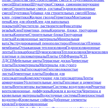
смеси
Шпатлевки
Штукатурки
Стяжки, самонивелирующие
смеси
Строительные смеси, составы
Гидроизоляционные
смеси
Грунтовки
Добавки для строительных смесей
Пены,
клеи, герметики
Жидкие гвозди
Герметики
Монтажная
пена
Клеи для обоев
Клеи для напольных
покрытий
Очистители, растворители
Фиксаторы
резьбы
Клеи
Герметики, пены
Кирпичи, блоки, тротуарная
плитка
Кирпичи
Строительные блоки
Тротуарная
плитка
Изоляционные материалы
Минеральная
вата
Экструдированный пенополистирол
Пенопласт
Пленки,
мембраны
Отражающая теплоизоляция
Гидроизоляционные
ленты
Поликарбонат
Шумоизоляция
Теплоизоляция
Звукоизоляц
плитные и пиломатериалы
Плиты OSB
Фанера
ДСП,
ЛДСП
Мебельные щиты
Террасные доски
Древесные
плиты
Пиломатериалы
Материалы для сухого
строительства
Гипсокартон
Гипсоволокнистые
листы
Цементные плиты
Профили для
гипсокартона
Комплектующие для гипсокартона
Ленты
армирующие
Уплотнительные ленты
Гипсовые и цементные
плиты
Вентиляторы вытяжные
Системы воздуховодов
Решетки
вентиляционные, диффузоры
Кровля и водосток
Черепица и
кровельные материалы
Водосточные системы
Поверхностный
водоотвод
Кровельные софиты
Доборные элементы
кровли
Гидроизоляционные