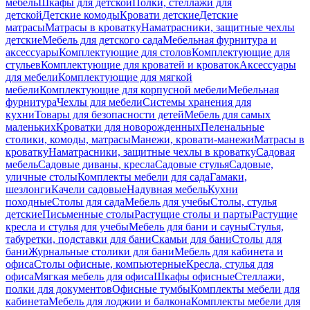
мебель
Шкафы для детской
Полки, стеллажи для
детской
Детские комоды
Кровати детские
Детские
матрасы
Матрасы в кроватку
Наматрасники, защитные чехлы
детские
Мебель для детского сада
Мебельная фурнитура и
аксессуары
Комплектующие для столов
Комплектующие для
стульев
Комплектующие для кроватей и кроваток
Аксессуары
для мебели
Комплектующие для мягкой
мебели
Комплектующие для корпусной мебели
Мебельная
фурнитура
Чехлы для мебели
Системы хранения для
кухни
Товары для безопасности детей
Мебель для самых
маленьких
Кроватки для новорожденных
Пеленальные
столики, комоды, матрасы
Манежи, кровати-манежи
Матрасы в
кроватку
Наматрасники, защитные чехлы в кроватку
Садовая
мебель
Садовые диваны, кресла
Садовые стулья
Садовые,
уличные столы
Комплекты мебели для сада
Гамаки,
шезлонги
Качели садовые
Надувная мебель
Кухни
походные
Столы для сада
Мебель для учебы
Столы, стулья
детские
Письменные столы
Растущие столы и парты
Растущие
кресла и стулья для учебы
Мебель для бани и сауны
Стулья,
табуретки, подставки для бани
Скамьи для бани
Столы для
бани
Журнальные столики для бани
Мебель для кабинета и
офиса
Столы офисные, компьютерные
Кресла, стулья для
офиса
Мягкая мебель для офиса
Шкафы офисные
Стеллажи,
полки для документов
Офисные тумбы
Комплекты мебели для
кабинета
Мебель для лоджии и балкона
Комплекты мебели для