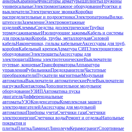
анкеры
Карабины
Фиксаторы арматуры
Шплинты
Пружины
универсальные
Электромонтажное оборудование
Розетки и
выключатели
Электрические звонки
Коробки
распределительные и подрозетники
Электропатроны
Вилки,
штепсели
Заземление
Электромонтажные
изделия
Клеммы
Средства диэлектрические
Трубки
термоусаживаемые
Изолирующие зажимы
Кабель и системы
для прокладки
Короба, трубы, металлорукав
Силовой
кабель
Наконечники, гильзы кабельные
Аксессуары для труб,
коробов
Кабельный крепеж
Арматура СИП
Электрощитовое
оборудование
Электрощиты
Аксессуары для
электрощита
Шины электротехнические
Выключатели
путевые, концевые
Трансформаторы
Аппаратура
управления
Рубильники
Предохранители
Частотные
преобразователи
Пускатели магнитные
Модульная
автоматика
Выключатели автоматические
Реле
Выключатели
нагрузки
Контакторы
Дополнительное модульное
оборудование
УЗИП
Автоматика пуска
двигателя
Дифференциальные
автоматы
УЗО
Конденсаторы
Комплексная защита
электродвигателей
Аксессуары для модульной
автоматики
Приборы учета
Счетчики газа
Счетчики
электроэнергии
Счетчики воды
Ремонт и отделка
Напольные
покрытия и
плитка
Плитка
Ламинат
Линолеум
Керамогранит
Спортивные