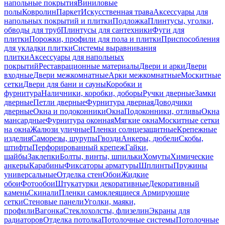
напольные покрытия
Виниловые
полы
Ковролин
Паркет
Искусственная трава
Аксессуары для
напольных покрытий и плитки
Подложка
Плинтусы, уголки,
обводы для труб
Плинтусы для сантехники
Фуги для
плитки
Порожки, профили для пола и плитки
Приспособления
для укладки плитки
Системы выравнивания
плитки
Аксессуары для напольных
покрытий
Реставрационные материалы
Двери и арки
Двери
входные
Двери межкомнатные
Арки межкомнатные
Москитные
сетки
Двери для бани и сауны
Коробки и
фурнитура
Наличники, коробки, доборы
Ручки дверные
Замки
дверные
Петли дверные
Фурнитура дверная
Доводчики
дверные
Окна и подоконники
Окна
Подоконники, отливы
Окна
мансардные
Фурнитура оконная
Мягкие окна
Москитные сетки
на окна
Жалюзи уличные
Пленки солнцезащитные
Крепежные
изделия
Саморезы, шурупы
Гвозди
Анкеры, дюбели
Скобы,
штифты
Перфорированный крепеж
Гайки,
шайбы
Заклепки
Болты, винты, шпильки
Хомуты
Химические
анкеры
Карабины
Фиксаторы арматуры
Шплинты
Пружины
универсальные
Отделка стен
Обои
Жидкие
обои
Фотообои
Штукатурки декоративные
Декоративный
камень
Скинали
Пленки самоклеящиеся
Армирующие
сетки
Стеновые панели
Уголки, маяки,
профили
Вагонка
Стеклохолсты, флизелин
Экраны для
радиаторов
Отделка потолка
Потолочные системы
Потолочные