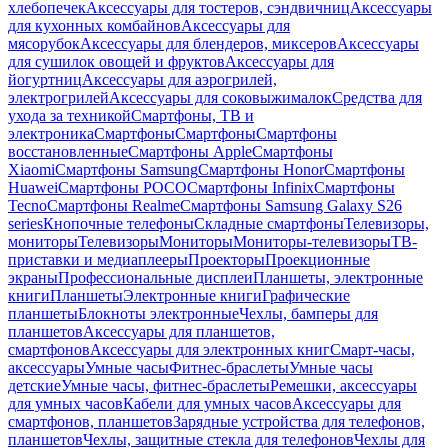
хлебопечек
Аксессуары для тостеров, сэндвичниц
Аксессуары
для кухонных комбайнов
Аксессуары для
мясорубок
Аксессуары для блендеров, миксеров
Аксессуары
для сушилок овощей и фруктов
Аксессуары для
йогуртниц
Аксессуары для аэрогрилей,
электрогрилей
Аксессуары для соковыжималок
Средства для
ухода за техникой
Смартфоны, ТВ и
электроника
Смартфоны
Смартфоны
Смартфоны
восстановленные
Смартфоны Apple
Смартфоны
Xiaomi
Смартфоны Samsung
Смартфоны Honor
Смартфоны
Huawei
Смартфоны POCO
Смартфоны Infinix
Смартфоны
Tecno
Смартфоны Realme
Смартфоны Samsung Galaxy S26
series
Кнопочные телефоны
Складные смартфоны
Телевизоры,
мониторы
Телевизоры
Мониторы
Мониторы-телевизоры
ТВ-
приставки и медиаплееры
Проекторы
Проекционные
экраны
Профессиональные дисплеи
Планшеты, электронные
книги
Планшеты
Электронные книги
Графические
планшеты
Блокноты электронные
Чехлы, бамперы для
планшетов
Аксессуары для планшетов,
смартфонов
Аксессуары для электронных книг
Смарт-часы,
аксессуары
Умные часы
Фитнес-браслеты
Умные часы
детские
Умные часы, фитнес-браслеты
Ремешки, аксессуары
для умных часов
Кабели для умных часов
Аксессуары для
смартфонов, планшетов
Зарядные устройства для телефонов,
планшетов
Чехлы, защитные стекла для телефонов
Чехлы для