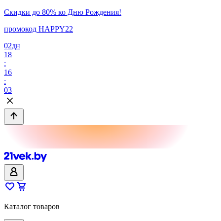
Скидки до 80% ко Дню Рождения!
промокод HAPPY22
02
дн
18
:
16
:
03
Каталог товаров