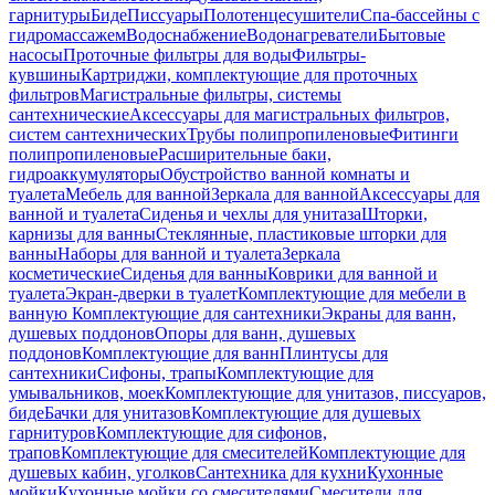
гарнитуры
Биде
Писсуары
Полотенцесушители
Спа-бассейны с
гидромассажем
Водоснабжение
Водонагреватели
Бытовые
насосы
Проточные фильтры для воды
Фильтры-
кувшины
Картриджи, комплектующие для проточных
фильтров
Магистральные фильтры, системы
сантехнические
Аксессуары для магистральных фильтров,
систем сантехнических
Трубы полипропиленовые
Фитинги
полипропиленовые
Расширительные баки,
гидроаккумуляторы
Обустройство ванной комнаты и
туалета
Мебель для ванной
Зеркала для ванной
Аксессуары для
ванной и туалета
Сиденья и чехлы для унитаза
Шторки,
карнизы для ванны
Стеклянные, пластиковые шторки для
ванны
Наборы для ванной и туалета
Зеркала
косметические
Сиденья для ванны
Коврики для ванной и
туалета
Экран-дверки в туалет
Комплектующие для мебели в
ванную
Комплектующие для сантехники
Экраны для ванн,
душевых поддонов
Опоры для ванн, душевых
поддонов
Комплектующие для ванн
Плинтусы для
сантехники
Сифоны, трапы
Комплектующие для
умывальников, моек
Комплектующие для унитазов, писсуаров,
биде
Бачки для унитазов
Комплектующие для душевых
гарнитуров
Комплектующие для сифонов,
трапов
Комплектующие для смесителей
Комплектующие для
душевых кабин, уголков
Сантехника для кухни
Кухонные
мойки
Кухонные мойки со смесителями
Смесители для