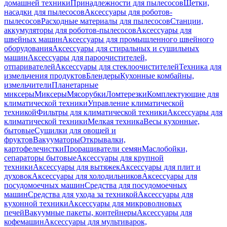
домашней техники
Принадлежности для пылесосов
Щетки,
насадки для пылесосов
Аксессуары для роботов-
пылесосов
Расходные материалы для пылесосов
Станции,
аккумуляторы для роботов-пылесосов
Аксессуары для
швейных машин
Аксессуары для промышленного швейного
оборудования
Аксессуары для стиральных и сушильных
машин
Аксессуары для пароочистителей,
отпаривателей
Аксессуары для стеклоочистителей
Техника для
измельчения продуктов
Блендеры
Кухонные комбайны,
измельчители
Планетарные
миксеры
Миксеры
Мясорубки
Ломтерезки
Комплектующие для
климатической техники
Управление климатической
техникой
Фильтры для климатической техники
Аксессуары для
климатической техники
Мелкая техника
Весы кухонные,
бытовые
Сушилки для овощей и
фруктов
Вакууматоры
Открывалки,
картофелечистки
Проращиватели семян
Маслобойки,
сепараторы бытовые
Аксессуары для крупной
техники
Аксессуары для вытяжек
Аксессуары для плит и
духовок
Аксессуары для холодильников
Аксессуары для
посудомоечных машин
Средства для посудомоечных
машин
Средства для ухода за техникой
Аксессуары для
кухонной техники
Аксессуары для микроволновых
печей
Вакуумные пакеты, контейнеры
Аксессуары для
кофемашин
Аксессуары для мультиварок,