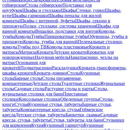
геймерские
Столы геймерские
Подставки для
ноутбуков
Шкафы и стеллажи
Шкафы
Стенки, горки
Шкафы-
купе
Шкафы-гармошки
Шкафы-пеналы для жилой
комнаты
Шкафы с витриной, буфеты
Шкафы, секции в
прихожую
Полки, стеллажи, системы хранения
Шкафы для
ванной комнаты
Вешалки, подставки для зонтов
Комоды,
тумбы
Комоды
Тумбы
Прикроватные тумбы
Обувницы, тумбы в
прихожую
Комоды, тумбы для ванной
Пеленальные столики,
комоды
Тумбы под ТВ
Комоды пластиковые
Кровати и
матрасы
Матрасы
Кровати
Детские кровати
Кроватки для
новорожденных
Надувная мебель
Наматрасники, чехлы на
матрас
Основания для
кроватей
Подматрасники
Раскладушки
Кровати-трансформеры,
шкафы-кровати
Кровати-домики
Столы
Кухонные
столы
Барные столы
Столы письменные,
компьютерные
Детские столы
Туалетные столики
Журнальные
столы
Садовые столы
Растущие столы и парты
Столы,
журнальные столики для бани
Приставные
столики
Консольные столики
Обеденные группы
Столы-
книги
Стулья
Кухонные стулья, табуреты
Барные стулья,
табуреты
Компьютерные кресла, стулья
Геймерские
кресла
Детские стулья, табуреты
Банкетки, скамьи
Садовые
кресла, стулья, табуреты
Стулья, табуреты для бани
Стульчики
для кормления
Кухня
Кухонный гарнитур
Кухонные