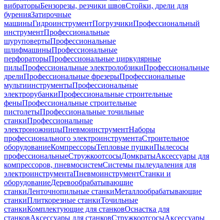
вибраторы
Бензорезы, резчики швов
Стойки, дрели для
бурения
Затирочные
машины
Гидроинструмент
Погрузчики
Профессиональный
инструмент
Профессиональные
шуруповерты
Профессиональные
шлифмашины
Профессиональные
перфораторы
Профессиональные циркулярные
пилы
Профессиональные электролобзики
Профессиональные
дрели
Профессиональные фрезеры
Профессиональные
мультиинструменты
Профессиональные
электрорубанки
Профессиональные строительные
фены
Профессиональные строительные
пистолеты
Профессиональные точильные
станки
Профессиональные
электроножницы
Пневмоинструмент
Наборы
профессионального электроинструмента
Строительное
оборудование
Компрессоры
Тепловые пушки
Пылесосы
профессиональные
Стружкоотсосы
Домкраты
Аксессуары для
компрессоров, пневмосистем
Системы пылеудаления для
электроинструмента
Пневмоинструмент
Станки и
оборудование
Деревообрабатывающие
станки
Ленточнопильные станки
Металлообрабатывающие
станки
Плиткорезные станки
Точильные
станки
Комплектующие для станков
Оснастка для
станков
Аксессуары для станков
Стружкоотсосы
Аксессуары