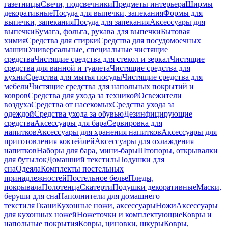
газетницы
Свечи, подсвечники
Предметы интерьера
Ширмы
декоративные
Посуда для выпечки, запекания
Формы для
выпечки, запекания
Посуда для запекания
Аксессуары для
выпечки
Бумага, фольга, рукава для выпечки
Бытовая
химия
Средства для стирки
Средства для посудомоечных
машин
Универсальные, специальные чистящие
средства
Чистящие средства для стекол и зеркал
Чистящие
средства для ванной и туалета
Чистящие средства для
кухни
Средства для мытья посуды
Чистящие средства для
мебели
Чистящие средства для напольных покрытий и
ковров
Средства для ухода за техникой
Освежители
воздуха
Средства от насекомых
Средства ухода за
одеждой
Средства ухода за обувью
Дезинфицирующие
средства
Аксессуары для бара
Сервировка для
напитков
Аксессуары для хранения напитков
Аксессуары для
приготовления коктейлей
Аксессуары для охлаждения
напитков
Наборы для бара, мини-бары
Штопоры, открывалки
для бутылок
Домашний текстиль
Подушки для
сна
Одеяла
Комплекты постельных
принадлежностей
Постельное белье
Пледы,
покрывала
Полотенца
Скатерти
Подушки декоративные
Маски,
беруши для сна
Наполнители для домашнего
текстиля
Ткани
Кухонные ножи, аксессуары
Ножи
Аксессуары
для кухонных ножей
Ножеточки и комплектующие
Ковры и
напольные покрытия
Ковры, циновки, шкуры
Ковры,