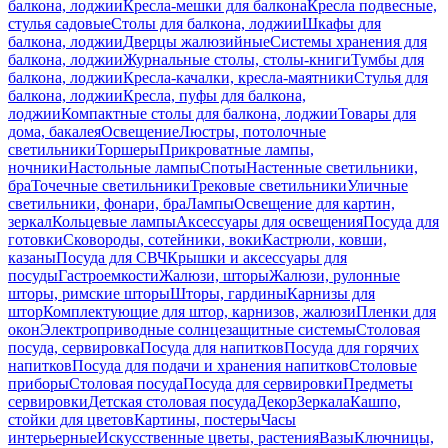
балкона, лоджии
Кресла-мешки для балкона
Кресла подвесные,
стулья садовые
Столы для балкона, лоджии
Шкафы для
балкона, лоджии
Дверцы жалюзийные
Системы хранения для
балкона, лоджии
Журнальные столы, столы-книги
Тумбы для
балкона, лоджии
Кресла-качалки, кресла-маятники
Стулья для
балкона, лоджии
Кресла, пуфы для балкона,
лоджии
Компактные столы для балкона, лоджии
Товары для
дома, бакалея
Освещение
Люстры, потолочные
светильники
Торшеры
Прикроватные лампы,
ночники
Настольные лампы
Споты
Настенные светильники,
бра
Точечные светильники
Трековые светильники
Уличные
светильники, фонари, бра
Лампы
Освещение для картин,
зеркал
Кольцевые лампы
Аксессуары для освещения
Посуда для
готовки
Сковороды, сотейники, воки
Кастрюли, ковши,
казаны
Посуда для СВЧ
Крышки и аксессуары для
посуды
Гастроемкости
Жалюзи, шторы
Жалюзи, рулонные
шторы, римские шторы
Шторы, гардины
Карнизы для
штор
Комплектующие для штор, карнизов, жалюзи
Пленки для
окон
Электроприводные солнцезащитные системы
Столовая
посуда, сервировка
Посуда для напитков
Посуда для горячих
напитков
Посуда для подачи и хранения напитков
Столовые
приборы
Столовая посуда
Посуда для сервировки
Предметы
сервировки
Детская столовая посуда
Декор
Зеркала
Кашпо,
стойки для цветов
Картины, постеры
Часы
интерьерные
Искусственные цветы, растения
Вазы
Ключницы,