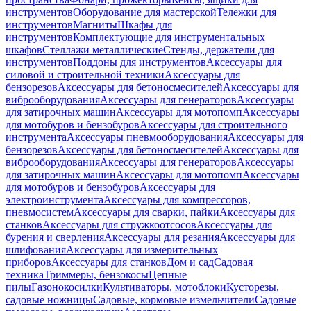
инструментов
Оборудование для мастерской
Тележки для
инструментов
Магниты
Шкафы для
инструментов
Комплектующие для инструментальных
шкафов
Стеллажи металлические
Стенды, держатели для
инструментов
Поддоны для инструментов
Аксессуары для
силовой и строительной техники
Аксессуары для
бензорезов
Аксессуары для бетоносмесителей
Аксессуары для
виброоборудования
Аксессуары для генераторов
Аксессуары
для затирочных машин
Аксессуары для мотопомп
Аксессуары
для мотобуров и бензобуров
Аксессуары для строительного
инструмента
Аксессуары пневмооборудования
Аксессуары для
бензорезов
Аксессуары для бетоносмесителей
Аксессуары для
виброоборудования
Аксессуары для генераторов
Аксессуары
для затирочных машин
Аксессуары для мотопомп
Аксессуары
для мотобуров и бензобуров
Аксессуары для
электроинструмента
Аксессуары для компрессоров,
пневмосистем
Аксессуары для сварки, пайки
Аксессуары для
станков
Аксессуары для стружкоотсосов
Аксессуары для
бурения и сверления
Аксессуары для резания
Аксессуары для
шлифования
Аксессуары для измерительных
приборов
Аксессуары для станков
Дом и сад
Садовая
техника
Триммеры, бензокосы
Цепные
пилы
Газонокосилки
Культиваторы, мотоблоки
Кусторезы,
садовые ножницы
Садовые, кормовые измельчители
Садовые