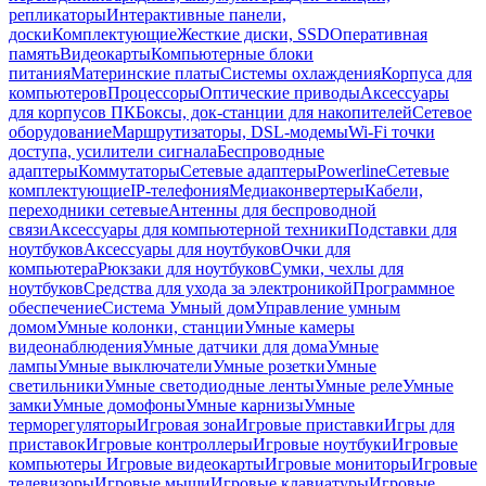
репликаторы
Интерактивные панели,
доски
Комплектующие
Жесткие диски, SSD
Оперативная
память
Видеокарты
Компьютерные блоки
питания
Материнские платы
Системы охлаждения
Корпуса для
компьютеров
Процессоры
Оптические приводы
Аксессуары
для корпусов ПК
Боксы, док-станции для накопителей
Сетевое
оборудование
Маршрутизаторы, DSL-модемы
Wi-Fi точки
доступа, усилители сигнала
Беспроводные
адаптеры
Коммутаторы
Сетевые адаптеры
Powerline
Сетевые
комплектующие
IP-телефония
Медиаконвертеры
Кабели,
переходники сетевые
Антенны для беспроводной
связи
Аксессуары для компьютерной техники
Подставки для
ноутбуков
Аксессуары для ноутбуков
Очки для
компьютера
Рюкзаки для ноутбуков
Сумки, чехлы для
ноутбуков
Средства для ухода за электроникой
Программное
обеспечение
Система Умный дом
Управление умным
домом
Умные колонки, станции
Умные камеры
видеонаблюдения
Умные датчики для дома
Умные
лампы
Умные выключатели
Умные розетки
Умные
светильники
Умные светодиодные ленты
Умные реле
Умные
замки
Умные домофоны
Умные карнизы
Умные
терморегуляторы
Игровая зона
Игровые приставки
Игры для
приставок
Игровые контроллеры
Игровые ноутбуки
Игровые
компьютеры
Игровые видеокарты
Игровые мониторы
Игровые
телевизоры
Игровые мыши
Игровые клавиатуры
Игровые