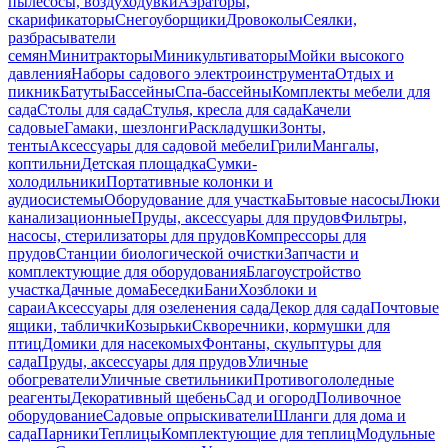
пылесосы, воздуходувки
Аэраторы,
скарификаторы
Снегоуборщики
Дровоколы
Сеялки,
разбрасыватели
семян
Минитракторы
Миникультиваторы
Мойки высокого
давления
Наборы садового электроинструмента
Отдых и
пикник
Батуты
Бассейны
Спа-бассейны
Комплекты мебели для
сада
Столы для сада
Стулья, кресла для сада
Качели
садовые
Гамаки, шезлонги
Раскладушки
Зонты,
тенты
Аксессуары для садовой мебели
Грили
Мангалы,
коптильни
Детская площадка
Сумки-
холодильники
Портативные колонки и
аудиосистемы
Оборудование для участка
Бытовые насосы
Люки
канализационные
Пруды, аксессуары для прудов
Фильтры,
насосы, стерилизаторы для прудов
Компрессоры для
прудов
Станции биологической очистки
Запчасти и
комплектующие для оборудования
Благоустройство
участка
Дачные дома
Беседки
Бани
Хозблоки и
сараи
Аксессуары для озеленения сада
Декор для сада
Почтовые
ящики, таблички
Козырьки
Скворечники, кормушки для
птиц
Домики для насекомых
Фонтаны, скульптуры для
сада
Пруды, аксессуары для прудов
Уличные
обогреватели
Уличные светильники
Противогололедные
реагенты
Декоративный щебень
Сад и огород
Поливочное
оборудование
Садовые опрыскиватели
Шланги для дома и
сада
Парники
Теплицы
Комплектующие для теплиц
Модульные