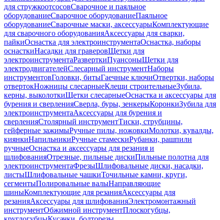
для стружкоотсосов
Сварочное и паяльное
оборудование
Сварочное оборудование
Паяльное
оборудование
Сварочные маски, аксессуары
Комплектующие
для сварочного оборудования
Аксессуары для сварки,
пайки
Оснастка для электроинструмента
Оснастка, наборы
оснастки
Насадки для граверов
Щетки для
электроинструмента
Развертки
Пуансоны
Щетки для
электродвигателей
Слесарный инструмент
Наборы
инструментов
Головки, биты
Гаечные ключи
Отвертки, наборы
отверток
Ножницы слесарные
Клещи строительные
Зубила,
керны, выколотки
Щетки слесарные
Оснастка и аксессуары для
бурения и сверления
Сверла, буры, зенкеры
Коронки
Зубила для
электроинструмента
Аксессуары для бурения и
сверления
Столярный инструмент
Тиски, струбцины,
гейферные зажимы
Ручные пилы, ножовки
Молотки, кувалды,
киянки
Напильники
Ручные стамески
Рубанки, рашпили
ручные
Оснастка и аксессуары для резания и
шлифования
Отрезные, пильные диски
Пильные полотна для
электроинструмента
Фрезы
Шлифовальные диски, насадки,
листы
Шлифовальные чашки
Точильные камни, круги,
сегменты
Полировальные валы
Направляющие
шины
Комплектующие для резания
Аксессуары для
резания
Аксессуары для шлифования
Электромонтажный
инструмент
Обжимной инструмент
Плоскогубцы,
круглогубцы
Кусачки, болторезы,