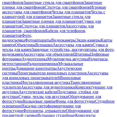
смартфонов
Защитные стекла для смартфонов
Защитные
пленки для смартфонов
Стилусы для смартфонов
Игровые
аксессуары для смартфонов
Чехлы для планшетов
Чехлы с
клавиатурой для планшетов
Защитные стекла для
планшетов
Защитные пленки для планшетов
Сумки для
планшетов
Стилусы для планшетов
Аксессуары для
планшетов, смартфонов
Кабели для телефонов,
планшетов
Фото,
видеосъемка
Фотоаппараты
Видеокамеры
Экшн-камеры
Карты
памяти
Объективы
Вспышки
Аксессуары для камер
Сумки и
чехлы для камер
Зарядные устройства, аккумуляторы для фото,
видеокамер
Аксессуары для объективов
Штативы
Цифровые
фоторамки
Аудиотехника
Мультимедиа акустика
Радиочасы,
метеостанции
Радиоприемники
Музыкальные
центры
Домашние кинотеатры
Акустические
системы
Проигрыватели виниловых пластинок
Аксессуары
для виниловых проигрывателей
Виниловые
пластинки
Инсталляционная акустика
Трансляционные
усилители
Аксессуары для аудиотехники
Комплектующие для
акустики
Акустические кабели
Подставки, стойки для
акустики
Сумки, чехлы для акустики
Оборудование для
фотостудии
Кольцевые лампы
Фоны для фотостудии
Студийное
освещение
Насадки светоформирующие для
фотостудии
Фотозонты, отражатели
Оборудование для
предметной съемки
Вспышки студийные
Комплекты