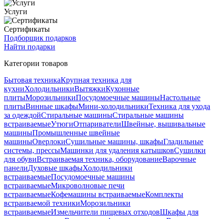
Услуги
Сертификаты
Подборщик подарков
Найти подарки
Категории товаров
Бытовая техника
Крупная техника для
кухни
Холодильники
Вытяжки
Кухонные
плиты
Морозильники
Посудомоечные машины
Настольные
плиты
Винные шкафы
Мини-холодильники
Техника для ухода
за одеждой
Стиральные машины
Стиральные машины
встраиваемые
Утюги
Отпариватели
Швейные, вышивальные
машины
Промышленные швейные
машины
Оверлоки
Сушильные машины, шкафы
Гладильные
системы, прессы
Машинки для удаления катышков
Сушилки
для обуви
Встраиваемая техника, оборудование
Варочные
панели
Духовые шкафы
Холодильники
встраиваемые
Посудомоечные машины
встраиваемые
Микроволновые печи
встраиваемые
Кофемашины встраиваемые
Комплекты
встраиваемой техники
Морозильники
встраиваемые
Измельчители пищевых отходов
Шкафы для