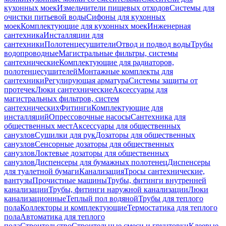
кухонных моек
Измельчители пищевых отходов
Системы для
очистки питьевой воды
Сифоны для кухонных
моек
Комплектующие для кухонных моек
Инженерная
сантехника
Инсталляции для
сантехники
Полотенцесушители
Отвод и подвод воды
Трубы
водопроводные
Магистральные фильтры, системы
сантехнические
Комплектующие для радиаторов,
полотенцесушителей
Монтажные комплекты для
сантехники
Регулирующая арматура
Системы защиты от
протечек
Люки сантехнические
Аксессуары для
магистральных фильтров, систем
сантехнических
Фитинги
Комплектующие для
инсталляций
Опрессовочные насосы
Сантехника для
общественных мест
Аксессуары для общественных
санузлов
Сушилки для рук
Дозаторы для общественных
санузлов
Сенсорные дозаторы для общественных
санузлов
Локтевые дозаторы для общественных
санузлов
Диспенсеры для бумажных полотенец
Диспенсеры
для туалетной бумаги
Канализация
Тросы сантехнические,
вантузы
Прочистные машины
Трубы, фитинги внутренней
канализации
Трубы, фитинги наружной канализации
Люки
канализационные
Теплый пол водяной
Трубы для теплого
пола
Коллекторы и комплектующие
Термостатика для теплого
пола
Автоматика для теплого
пола
Строительство
Строительные смеси и грунтовки
Клеевые