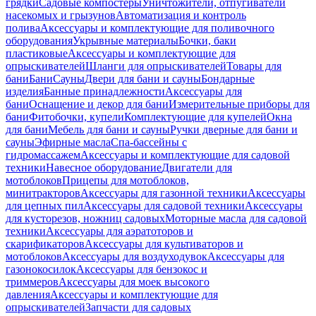
грядки
Садовые компостеры
Уничтожители, отпугиватели
насекомых и грызунов
Автоматизация и контроль
полива
Аксессуары и комплектующие для поливочного
оборудования
Укрывные материалы
Бочки, баки
пластиковые
Аксессуары и комплектующие для
опрыскивателей
Шланги для опрыскивателей
Товары для
бани
Бани
Сауны
Двери для бани и сауны
Бондарные
изделия
Банные принадлежности
Аксессуары для
бани
Оснащение и декор для бани
Измерительные приборы для
бани
Фитобочки, купели
Комплектующие для купелей
Окна
для бани
Мебель для бани и сауны
Ручки дверные для бани и
сауны
Эфирные масла
Спа-бассейны с
гидромассажем
Аксессуары и комплектующие для садовой
техники
Навесное оборудование
Двигатели для
мотоблоков
Прицепы для мотоблоков,
минитракторов
Аксессуары для газонной техники
Аксессуары
для цепных пил
Аксессуары для садовой техники
Аксессуары
для кусторезов, ножниц садовых
Моторные масла для садовой
техники
Аксессуары для аэратоторов и
скарификаторов
Аксессуары для культиваторов и
мотоблоков
Аксессуары для воздуходувок
Аксессуары для
газонокосилок
Аксессуары для бензокос и
триммеров
Аксессуары для моек высокого
давления
Аксессуары и комплектующие для
опрыскивателей
Запчасти для садовых