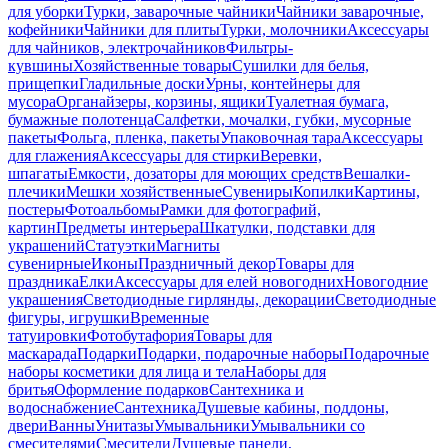
для уборки
Турки, заварочные чайники
Чайники заварочные,
кофейники
Чайники для плиты
Турки, молочники
Аксессуары
для чайников, электрочайников
Фильтры-
кувшины
Хозяйственные товары
Сушилки для белья,
прищепки
Гладильные доски
Урны, контейнеры для
мусора
Органайзеры, корзины, ящики
Туалетная бумага,
бумажные полотенца
Салфетки, мочалки, губки, мусорные
пакеты
Фольга, пленка, пакеты
Упаковочная тара
Аксессуары
для глажения
Аксессуары для стирки
Веревки,
шпагаты
Емкости, дозаторы для моющих средств
Вешалки-
плечики
Мешки хозяйственные
Сувениры
Копилки
Картины,
постеры
Фотоальбомы
Рамки для фотографий,
картин
Предметы интерьера
Шкатулки, подставки для
украшений
Статуэтки
Магниты
сувенирные
Иконы
Праздничный декор
Товары для
праздника
Елки
Аксессуары для елей новогодних
Новогодние
украшения
Светодиодные гирлянды, декорации
Светодиодные
фигуры, игрушки
Временные
татуировки
Фотобутафория
Товары для
маскарада
Подарки
Подарки, подарочные наборы
Подарочные
наборы косметики для лица и тела
Наборы для
бритья
Оформление подарков
Сантехника и
водоснабжение
Сантехника
Душевые кабины, поддоны,
двери
Ванны
Унитазы
Умывальники
Умывальники со
смесителями
Смесители
Душевые панели,