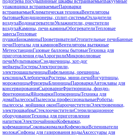
подогрева посуды
Винные шкафы встраиваемые
Вакуумные
упаковщики встраиваемые
Пароварки
встраиваемые
Климатическая техника
Вентиляторы
бытовые
Кондиционеры, сплит-системы
Охладители
воздуха
Водонагреватели
Увлажнители, очистители
воздуха
Камины, печи-камины
Обогреватели
Тепловые
завесы
Тепловые
пушки
Биокамины
Проветриватели
Отопительные печи
Банные
печи
Порталы для каминов
Вентиляторы вытяжные
Метеостанции
Газовые баллоны бытовые
Техника для
приготовления еды
Аэрогрили
Микроволновые
печи
Мультиварки
Сэндвичницы, хот-дог
мейкеры
Тостеры
Электрогрили,
электрошашлычницы
Вафельницы, орешницы,
кексницы
Хлебопечки
Ростеры, мини-печи
Йогуртницы,
мороженицы
Фризеры
Блинницы
Пароварки
Автоклавы для
консервирования
Сыроварни
Фритюрницы, фондю-
фритюрницы
Яйцеварки
Попкорницы
Техника для
дома
Пылесосы
Пылесосы профессиональные
Роботы-
пылесосы, мойщики окон
Пароочистители
Электровеники,
электрошвабры
Стеклоочистители
Стерилизационное
оборудование
Техника для приготовления
напитков
Электрочайники
Кофеварки,
кофемашины
Соковыжималки
Кофемолки
Вспениватели
молока
Сифоны для газирования воды
Аксессуары для