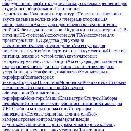
оборудования для фотостудии
Стойки, системы крепления для
студийного оборудования
Портативная
аудиотехника
Наушники и гарнитуры
Портативные колонки,
акустика
Умные колонки
MP3-плееры
Диктофоны
CD-
проигрыватели
Аксессуары для телевизоров
Кронштейны,
стойки
Кабели для телевизоров
Подписки на видеосервисы
ТВ-
антенны
ТВ-тюнеры
Аксессуары для ТВ
Аксессуары для
проектора
Очки 3D
Средства для ухода за
электроникой
Кабели, переходники
Аксессуары для
портативных устройств
Портативные аккумуляторы
Элементы
питания, зарядные устройства
Аккумуляторные
батареи
Держатели, док-станции
Аксессуары для планшетов,
смартфонов
Кабели для телефонов, планшетов
Зарядные
устройства для телефонов, планшетов
Компьютеры и
периферия
Компьютерная
техника
Ноутбуки
Планшеты
Моноблоки
Компьютеры
Игровые
компьютеры
Игровые консоли
Серверное
оборудование
Компьютерная
периферия
Мониторы
Мыши
Клавиатуры
Стилусы
Наборы
периферии
Источники бесперебойного питания
Батареи для
ИБП
Стабилизаторы напряжения
Инверторы
напряжения
Сетевые фильтры, удлинители
Веб-
камеры
Игровые контроллеры
Мультимедиа
акустика
Наушники и гарнитуры
Компьютерные кабели,
переходники
Зарядные, аккумуляторы
Док-станции,