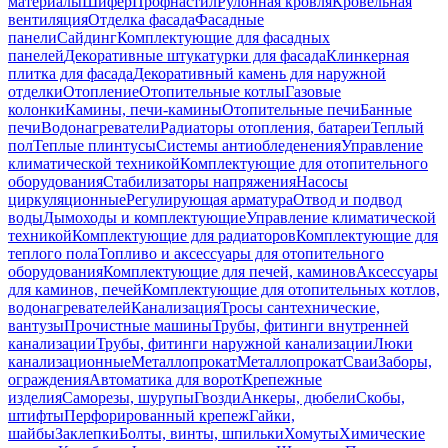
материалы
Шифер
Профнастил
Рулонная кровля
Кровельная
вентиляция
Отделка фасада
Фасадные
панели
Сайдинг
Комплектующие для фасадных
панелей
Декоративные штукатурки для фасада
Клинкерная
плитка для фасада
Декоративный камень для наружной
отделки
Отопление
Отопительные котлы
Газовые
колонки
Камины, печи-камины
Отопительные печи
Банные
печи
Водонагреватели
Радиаторы отопления, батареи
Теплый
пол
Теплые плинтусы
Системы антиобледенения
Управление
климатической техникой
Комплектующие для отопительного
оборудования
Стабилизаторы напряжения
Насосы
циркуляционные
Регулирующая арматура
Отвод и подвод
воды
Дымоходы и комплектующие
Управление климатической
техникой
Комплектующие для радиаторов
Комплектующие для
теплого пола
Топливо и аксессуары для отопительного
оборудования
Комплектующие для печей, каминов
Аксессуары
для каминов, печей
Комплектующие для отопительных котлов,
водонагревателей
Канализация
Тросы сантехнические,
вантузы
Прочистные машины
Трубы, фитинги внутренней
канализации
Трубы, фитинги наружной канализации
Люки
канализационные
Металлопрокат
Металлопрокат
Сваи
Заборы,
ограждения
Автоматика для ворот
Крепежные
изделия
Саморезы, шурупы
Гвозди
Анкеры, дюбели
Скобы,
штифты
Перфорированный крепеж
Гайки,
шайбы
Заклепки
Болты, винты, шпильки
Хомуты
Химические