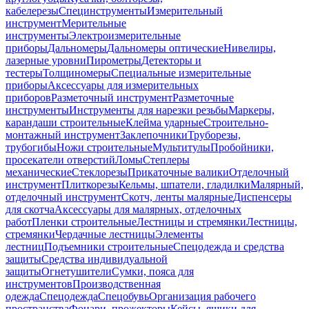
кабелерезы
Специнструменты
Измерительный
инструмент
Мерительные
инструменты
Электроизмерительные
приборы
Дальномеры
Дальномеры оптические
Нивелиры,
лазерные уровни
Пирометры
Детекторы и
тестеры
Толщиномеры
Специальные измерительные
приборы
Аксессуары для измерительных
приборов
Разметочный инструмент
Разметочные
инструменты
Инструменты для нарезки резьбы
Маркеры,
карандаши строительные
Клейма ударные
Строительно-
монтажный инструмент
Заклепочники
Труборезы,
трубогибы
Ножи строительные
Мультитулы
Пробойники,
просекатели отверстий
Ломы
Степлеры
механические
Стеклорезы
Прикаточные валики
Отделочный
инструмент
Плиткорезы
Кельмы, шпатели, гладилки
Малярный,
отделочный инструмент
Скотч, ленты малярные
Диспенсеры
для скотча
Аксессуары для малярных, отделочных
работ
Пленки строительные
Лестницы и стремянки
Лестницы,
стремянки
Чердачные лестницы
Элементы
лестниц
Подъемники строительные
Спецодежда и средства
защиты
Средства индивидуальной
защиты
Огнетушители
Сумки, пояса для
инструментов
Производственная
одежда
Спецодежда
Спецобувь
Организация рабочего
пространства
Фонари, прожекторы
Кейсы, ящики для