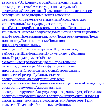
автоматы
УЗО
Конденсаторы
Комплексная защита
электродвигателей
Аксессуары для модульной
автоматики
Светотехника
Промышленное и сигнальное
освещение
Светодиодные ленты
Точечные
светильники
Трековые светильники
Аксессуары для
светотехники
Аксессуары для светодиодных
лент
Вентиляция
Вентиляторы вытяжные
Вентиляторы
канальные
Системы воздуховодов
Решетки вентиляционные,
диффузоры
Проветриватели
Люки
Люки ревизионные
Люки
под плитку
Люки напольные
Люки под
покраску
Строительный
инструмент
Электроинструмент
Шуруповерты,
гайковерты
Шлифмашины
Циркулярные, сабельные
пилы
Перфораторы, отбойные
молотки
Электролобзики
Дрели
Строительные
миксеры
Дальномеры
Многофункциональные
инструменты
Строительные фены
Строительные
пистолеты
Фрезеры
Рубанки, стамески
электрические
Краскопульты
Степлеры,
гвоздезабиватели
Электрические ножницы, резаки
Насадки для
электроинструмента
Аксессуары для
электроинструмента
Аккумуляторы, зарядные устройства для
электроинструмента
Наборы электроинструмента
Силовая и
строительная техника
Бетоносмесители
Генераторы
Тали,
тельферы
Такелаж
Виброплиты, глубинные