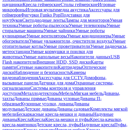
наушники
Кресла геймерские
Столы геймерские
Игровые
микрофоны
Игровая мультимедиа акустика
Аксессуары для
геймеров
Фигурки Funko Pop
Подставки для
ноутбуков
Светодиодные ленты
Лампы для мониторов
Умная
техника
Умные роботы-пылесосы
Умные телевизоры
Умные
стиральные машины
Умные чайники
Умные роботы
кулинарные
Умные вентиляторы
Умные кондиционеры
Умные
обогреватели
Умные увлажнители, очистители воздуха
Умные
отопительные котлы
Умные проветриватели
Умные радиочасы,
метеостанции
Умные кормушки и поилки для
животных
Умные напольные весы
Накопители данных
USB
Flash накопители
Внешние HDD, SSD диски
Карты
памяти
Сетевые накопители
Картридеры
Оптические
диски
Наблюдение и безопасность
Камеры
видеонаблюдения
Аксессуары для CCTV
Домофоны,
вызывные панели
Датчики для дома
Охранные системы,
сигнализации
Системы контроля и управления
доступом
Металлодетекторы
Мебель
Мягкая мебель
Диваны,
тахты
Диваны прямые
Диваны угловые
Диваны П-
образные
Кухонные уголки, диваны
Диваны
модульные
Детские диваны
Диваны садовые
Комплекты мягкой
мебели
Бескаркасные кресла-мешки и диваны
Надувные
диваны
Кресла
Кресла
Кресла-мешки и пуфы
Кресла-качалки,
кресла-маятники
Детские кресла, пуфы
Надувные кресла
Пуфы,
оттоманки
Кресла-кровати
Игровая мебель
Кресла