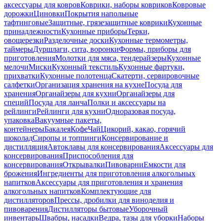
аксессуары для ковров
Коврики, наборы ковриков
Ковровые
дорожки
Циновки
Покрытия напольные
тафтинговые
Защитные, грязезащитные коврики
Кухонные
принадлежности
Кухонные приборы
Терки,
овощерезки
Разделочные доски
Кухонные термометры,
таймеры
Дуршлаги, сита, воронки
Формы, приборы для
приготовления
Молотки для мяса, тендерайзеры
Кухонные
мелочи
Миски
Кухонный текстиль
Кухонные фартуки,
прихватки
Кухонные полотенца
Скатерти, сервировочные
салфетки
Организация хранения на кухне
Посуда для
хранения
Органайзеры для кухни
Органайзеры для
специй
Посуда для ланча
Полки и аксессуары на
рейлинги
Рейлинги для кухни
Одноразовая посуда,
упаковка
Вакуумные пакеты,
контейнеры
Бакалея
Кофе
Чай
Цикорий, какао, горячий
шоколад
Сиропы и топпинги
Консервирование и
дистилляция
Автоклавы для консервирования
Аксессуары для
консервирования
Приспособления для
консервирования
Открывалки
Пивоварни
Емкости для
брожения
Ингредиенты для приготовления алкогольных
напитков
Аксессуары для приготовления и хранения
алкогольных напитков
Комплектующие для
дистилляторов
Прессы, дробилки для виноделия и
пивоварения
Дистилляторы бытовые
Уборочный
инвентарь
Швабры, насадки
Ведра, тазы для уборки
Наборы