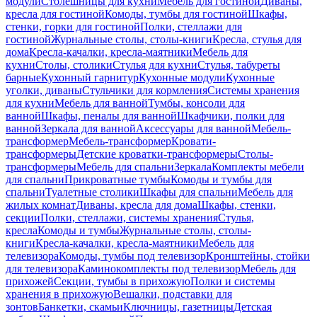
модули
Столешницы для кухни
Мебель для гостиной
Диваны,
кресла для гостиной
Комоды, тумбы для гостиной
Шкафы,
стенки, горки для гостиной
Полки, стеллажи для
гостиной
Журнальные столы, столы-книги
Кресла, стулья для
дома
Кресла-качалки, кресла-маятники
Мебель для
кухни
Столы, столики
Стулья для кухни
Стулья, табуреты
барные
Кухонный гарнитур
Кухонные модули
Кухонные
уголки, диваны
Стульчики для кормления
Системы хранения
для кухни
Мебель для ванной
Тумбы, консоли для
ванной
Шкафы, пеналы для ванной
Шкафчики, полки для
ванной
Зеркала для ванной
Аксессуары для ванной
Мебель-
трансформер
Мебель-трансформер
Кровати-
трансформеры
Детские кроватки-трансформеры
Столы-
трансформеры
Мебель для спальни
Зеркала
Комплекты мебели
для спальни
Прикроватные тумбы
Комоды и тумбы для
спальни
Туалетные столики
Шкафы для спальни
Мебель для
жилых комнат
Диваны, кресла для дома
Шкафы, стенки,
секции
Полки, стеллажи, системы хранения
Стулья,
кресла
Комоды и тумбы
Журнальные столы, столы-
книги
Кресла-качалки, кресла-маятники
Мебель для
телевизора
Комоды, тумбы под телевизор
Кронштейны, стойки
для телевизора
Каминокомплекты под телевизор
Мебель для
прихожей
Секции, тумбы в прихожую
Полки и системы
хранения в прихожую
Вешалки, подставки для
зонтов
Банкетки, скамьи
Ключницы, газетницы
Детская