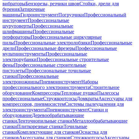
вибраторы
Бензорезы, резчики швов
Стойки, дрели для
бурения
Затирочные
машины
Гидроинструмент
Погрузчики
Профессиональный
инструмент
Профессиональные
шуруповерты
Профессиональные
шлифмашины
Профессиональные
перфораторы
Профессиональные циркулярные
пилы
Профессиональные электролобзики
Профессиональные
дрели
Профессиональные фрезеры
Профессиональные
мультиинструменты
Профессиональные
электрорубанки
Профессиональные строительные
фены
Профессиональные строительные
пистолеты
Профессиональные точильные
станки
Профессиональные
электроножницы
Пневмоинструмент
Наборы
профессионального электроинструмента
Строительное
оборудование
Компрессоры
Тепловые пушки
Пылесосы
профессиональные
Стружкоотсосы
Домкраты
Аксессуары для
компрессоров, пневмосистем
Системы пылеудаления для
электроинструмента
Пневмоинструмент
Станки и
оборудование
Деревообрабатывающие
станки
Ленточнопильные станки
Металлообрабатывающие
станки
Плиткорезные станки
Точильные
станки
Комплектующие для станков
Оснастка для
станков
Аксессуары для станков
Стружкоотсосы
Аксессуары