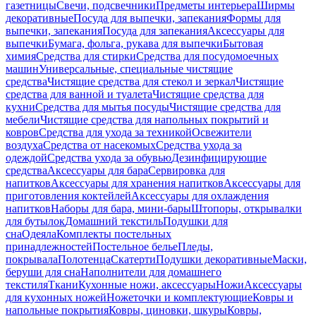
газетницы
Свечи, подсвечники
Предметы интерьера
Ширмы
декоративные
Посуда для выпечки, запекания
Формы для
выпечки, запекания
Посуда для запекания
Аксессуары для
выпечки
Бумага, фольга, рукава для выпечки
Бытовая
химия
Средства для стирки
Средства для посудомоечных
машин
Универсальные, специальные чистящие
средства
Чистящие средства для стекол и зеркал
Чистящие
средства для ванной и туалета
Чистящие средства для
кухни
Средства для мытья посуды
Чистящие средства для
мебели
Чистящие средства для напольных покрытий и
ковров
Средства для ухода за техникой
Освежители
воздуха
Средства от насекомых
Средства ухода за
одеждой
Средства ухода за обувью
Дезинфицирующие
средства
Аксессуары для бара
Сервировка для
напитков
Аксессуары для хранения напитков
Аксессуары для
приготовления коктейлей
Аксессуары для охлаждения
напитков
Наборы для бара, мини-бары
Штопоры, открывалки
для бутылок
Домашний текстиль
Подушки для
сна
Одеяла
Комплекты постельных
принадлежностей
Постельное белье
Пледы,
покрывала
Полотенца
Скатерти
Подушки декоративные
Маски,
беруши для сна
Наполнители для домашнего
текстиля
Ткани
Кухонные ножи, аксессуары
Ножи
Аксессуары
для кухонных ножей
Ножеточки и комплектующие
Ковры и
напольные покрытия
Ковры, циновки, шкуры
Ковры,