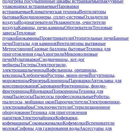
подогрева посуды
Винные шкафы встраиваемые
Вакуумные
упаковщики встраиваемые
Пароварки
встраиваемые
Климатическая техника
Вентиляторы
бытовые
Кондиционеры, сплит-системы
Охладители
воздуха
Водонагреватели
Увлажнители, очистители
воздуха
Камины, печи-камины
Обогреватели
Тепловые
завесы
Тепловые
пушки
Биокамины
Проветриватели
Отопительные печи
Банные
печи
Порталы для каминов
Вентиляторы вытяжные
Метеостанции
Газовые баллоны бытовые
Техника для
приготовления еды
Аэрогрили
Микроволновые
печи
Мультиварки
Сэндвичницы, хот-дог
мейкеры
Тостеры
Электрогрили,
электрошашлычницы
Вафельницы, орешницы,
кексницы
Хлебопечки
Ростеры, мини-печи
Йогуртницы,
мороженицы
Фризеры
Блинницы
Пароварки
Автоклавы для
консервирования
Сыроварни
Фритюрницы, фондю-
фритюрницы
Яйцеварки
Попкорницы
Техника для
дома
Пылесосы
Пылесосы профессиональные
Роботы-
пылесосы, мойщики окон
Пароочистители
Электровеники,
электрошвабры
Стеклоочистители
Стерилизационное
оборудование
Техника для приготовления
напитков
Электрочайники
Кофеварки,
кофемашины
Соковыжималки
Кофемолки
Вспениватели
молока
Сифоны для газирования воды
Аксессуары для