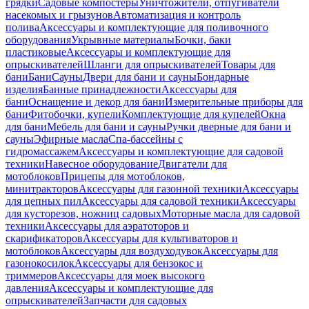
грядки
Садовые компостеры
Уничтожители, отпугиватели
насекомых и грызунов
Автоматизация и контроль
полива
Аксессуары и комплектующие для поливочного
оборудования
Укрывные материалы
Бочки, баки
пластиковые
Аксессуары и комплектующие для
опрыскивателей
Шланги для опрыскивателей
Товары для
бани
Бани
Сауны
Двери для бани и сауны
Бондарные
изделия
Банные принадлежности
Аксессуары для
бани
Оснащение и декор для бани
Измерительные приборы для
бани
Фитобочки, купели
Комплектующие для купелей
Окна
для бани
Мебель для бани и сауны
Ручки дверные для бани и
сауны
Эфирные масла
Спа-бассейны с
гидромассажем
Аксессуары и комплектующие для садовой
техники
Навесное оборудование
Двигатели для
мотоблоков
Прицепы для мотоблоков,
минитракторов
Аксессуары для газонной техники
Аксессуары
для цепных пил
Аксессуары для садовой техники
Аксессуары
для кусторезов, ножниц садовых
Моторные масла для садовой
техники
Аксессуары для аэратоторов и
скарификаторов
Аксессуары для культиваторов и
мотоблоков
Аксессуары для воздуходувок
Аксессуары для
газонокосилок
Аксессуары для бензокос и
триммеров
Аксессуары для моек высокого
давления
Аксессуары и комплектующие для
опрыскивателей
Запчасти для садовых