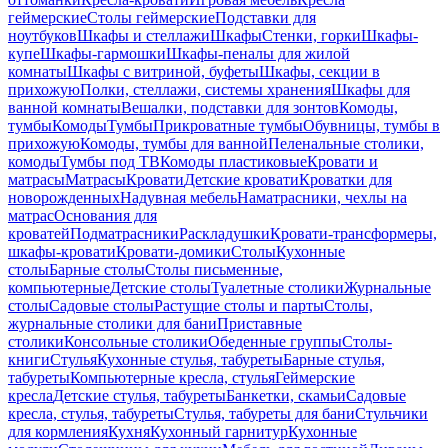
геймерские
Столы геймерские
Подставки для
ноутбуков
Шкафы и стеллажи
Шкафы
Стенки, горки
Шкафы-
купе
Шкафы-гармошки
Шкафы-пеналы для жилой
комнаты
Шкафы с витриной, буфеты
Шкафы, секции в
прихожую
Полки, стеллажи, системы хранения
Шкафы для
ванной комнаты
Вешалки, подставки для зонтов
Комоды,
тумбы
Комоды
Тумбы
Прикроватные тумбы
Обувницы, тумбы в
прихожую
Комоды, тумбы для ванной
Пеленальные столики,
комоды
Тумбы под ТВ
Комоды пластиковые
Кровати и
матрасы
Матрасы
Кровати
Детские кровати
Кроватки для
новорожденных
Надувная мебель
Наматрасники, чехлы на
матрас
Основания для
кроватей
Подматрасники
Раскладушки
Кровати-трансформеры,
шкафы-кровати
Кровати-домики
Столы
Кухонные
столы
Барные столы
Столы письменные,
компьютерные
Детские столы
Туалетные столики
Журнальные
столы
Садовые столы
Растущие столы и парты
Столы,
журнальные столики для бани
Приставные
столики
Консольные столики
Обеденные группы
Столы-
книги
Стулья
Кухонные стулья, табуреты
Барные стулья,
табуреты
Компьютерные кресла, стулья
Геймерские
кресла
Детские стулья, табуреты
Банкетки, скамьи
Садовые
кресла, стулья, табуреты
Стулья, табуреты для бани
Стульчики
для кормления
Кухня
Кухонный гарнитур
Кухонные