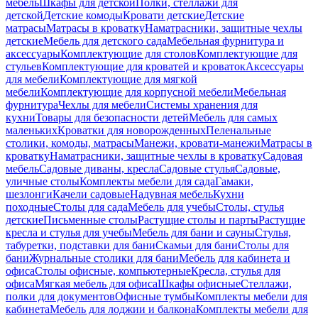
мебель
Шкафы для детской
Полки, стеллажи для
детской
Детские комоды
Кровати детские
Детские
матрасы
Матрасы в кроватку
Наматрасники, защитные чехлы
детские
Мебель для детского сада
Мебельная фурнитура и
аксессуары
Комплектующие для столов
Комплектующие для
стульев
Комплектующие для кроватей и кроваток
Аксессуары
для мебели
Комплектующие для мягкой
мебели
Комплектующие для корпусной мебели
Мебельная
фурнитура
Чехлы для мебели
Системы хранения для
кухни
Товары для безопасности детей
Мебель для самых
маленьких
Кроватки для новорожденных
Пеленальные
столики, комоды, матрасы
Манежи, кровати-манежи
Матрасы в
кроватку
Наматрасники, защитные чехлы в кроватку
Садовая
мебель
Садовые диваны, кресла
Садовые стулья
Садовые,
уличные столы
Комплекты мебели для сада
Гамаки,
шезлонги
Качели садовые
Надувная мебель
Кухни
походные
Столы для сада
Мебель для учебы
Столы, стулья
детские
Письменные столы
Растущие столы и парты
Растущие
кресла и стулья для учебы
Мебель для бани и сауны
Стулья,
табуретки, подставки для бани
Скамьи для бани
Столы для
бани
Журнальные столики для бани
Мебель для кабинета и
офиса
Столы офисные, компьютерные
Кресла, стулья для
офиса
Мягкая мебель для офиса
Шкафы офисные
Стеллажи,
полки для документов
Офисные тумбы
Комплекты мебели для
кабинета
Мебель для лоджии и балкона
Комплекты мебели для