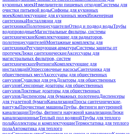
кухонных моек
Измельчители пищевых отходов
Системы для
очистки питьевой воды
Сифоны для кухонных
моек
Комплектующие для кухонных моек
Инженерная
сантехника
Инсталляции для
сантехники
Полотенцесушители
Отвод и подвод воды
Трубы
водопроводные
Магистральные фильтры, системы
сантехнические
Комплектующие для радиаторов,
полотенцесушителей
Монтажные комплекты для
сантехники
Регулирующая арматура
Системы защиты от
протечек
Люки сантехнические
Аксессуары для
магистральных фильтров, систем
сантехнических
Фитинги
Комплектующие для
инсталляций
Опрессовочные насосы
Сантехника для
общественных мест
Аксессуары для общественных
санузлов
Сушилки для рук
Дозаторы для общественных
санузлов
Сенсорные дозаторы для общественных
санузлов
Локтевые дозаторы для общественных
санузлов
Диспенсеры для бумажных полотенец
Диспенсеры
для туалетной бумаги
Канализация
Тросы сантехнические,
вантузы
Прочистные машины
Трубы, фитинги внутренней
канализации
Трубы, фитинги наружной канализации
Люки
канализационные
Теплый пол водяной
Трубы для теплого
пола
Коллекторы и комплектующие
Термостатика для теплого
пола
Автоматика для теплого
пола
Строительство
Строительные смеси и грунтовки
Клеевые