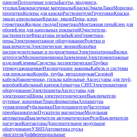
панели
Потолочные плиты
Багеты, молдинги,
уголки
Лакокрасочные материалы
Краски
Эмали
Лаки
Морилки,
пропитки
Колеры для краски
Растворители
Грунтовки
Краски,
эмали аэрозольные
Краски, эмали
Пены, клеи,
герметики
Жидкие гвозди
Герметики
Монтажная пена
Клеи для
обоев
Клеи для напольных покрытий
Очистители,
растворители
Фиксаторы резьбы
Клеи
Герметики,
пены
Электромонтажное оборудование
Розетки и
выключатели
Электрические звонки
Коробки
распределительные и подрозетники
Электропатроны
Вилки,
штепсели
Молниеприемники
Заземление
Электромонтажные
изделия
Клеммы
Средства диэлектрические
Трубки
термоусаживаемые
Изолирующие зажимы
Кабель и системы
для прокладки
Короба, трубы, металлорукав
Силовой
кабель
Наконечники, гильзы кабельные
Аксессуары для труб,
коробов
Кабельный крепеж
Арматура СИП
Электрощитовое
оборудование
Электрощиты
Аксессуары для
электрощита
Шины электротехнические
Выключатели
путевые, концевые
Трансформаторы
Аппаратура
управления
Рубильники
Предохранители
Частотные
преобразователи
Пускатели магнитные
Модульная
автоматика
Выключатели автоматические
Реле
Выключатели
нагрузки
Контакторы
Дополнительное модульное
оборудование
УЗИП
Автоматика пуска
двигателя
Дифференциальные