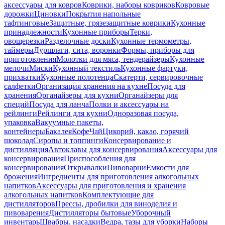
аксессуары для ковров
Коврики, наборы ковриков
Ковровые
дорожки
Циновки
Покрытия напольные
тафтинговые
Защитные, грязезащитные коврики
Кухонные
принадлежности
Кухонные приборы
Терки,
овощерезки
Разделочные доски
Кухонные термометры,
таймеры
Дуршлаги, сита, воронки
Формы, приборы для
приготовления
Молотки для мяса, тендерайзеры
Кухонные
мелочи
Миски
Кухонный текстиль
Кухонные фартуки,
прихватки
Кухонные полотенца
Скатерти, сервировочные
салфетки
Организация хранения на кухне
Посуда для
хранения
Органайзеры для кухни
Органайзеры для
специй
Посуда для ланча
Полки и аксессуары на
рейлинги
Рейлинги для кухни
Одноразовая посуда,
упаковка
Вакуумные пакеты,
контейнеры
Бакалея
Кофе
Чай
Цикорий, какао, горячий
шоколад
Сиропы и топпинги
Консервирование и
дистилляция
Автоклавы для консервирования
Аксессуары для
консервирования
Приспособления для
консервирования
Открывалки
Пивоварни
Емкости для
брожения
Ингредиенты для приготовления алкогольных
напитков
Аксессуары для приготовления и хранения
алкогольных напитков
Комплектующие для
дистилляторов
Прессы, дробилки для виноделия и
пивоварения
Дистилляторы бытовые
Уборочный
инвентарь
Швабры, насадки
Ведра, тазы для уборки
Наборы