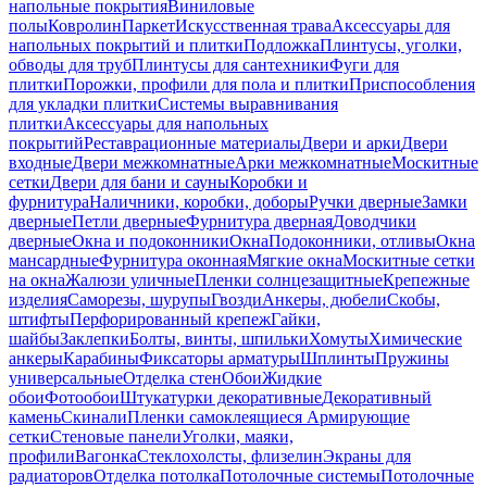
напольные покрытия
Виниловые
полы
Ковролин
Паркет
Искусственная трава
Аксессуары для
напольных покрытий и плитки
Подложка
Плинтусы, уголки,
обводы для труб
Плинтусы для сантехники
Фуги для
плитки
Порожки, профили для пола и плитки
Приспособления
для укладки плитки
Системы выравнивания
плитки
Аксессуары для напольных
покрытий
Реставрационные материалы
Двери и арки
Двери
входные
Двери межкомнатные
Арки межкомнатные
Москитные
сетки
Двери для бани и сауны
Коробки и
фурнитура
Наличники, коробки, доборы
Ручки дверные
Замки
дверные
Петли дверные
Фурнитура дверная
Доводчики
дверные
Окна и подоконники
Окна
Подоконники, отливы
Окна
мансардные
Фурнитура оконная
Мягкие окна
Москитные сетки
на окна
Жалюзи уличные
Пленки солнцезащитные
Крепежные
изделия
Саморезы, шурупы
Гвозди
Анкеры, дюбели
Скобы,
штифты
Перфорированный крепеж
Гайки,
шайбы
Заклепки
Болты, винты, шпильки
Хомуты
Химические
анкеры
Карабины
Фиксаторы арматуры
Шплинты
Пружины
универсальные
Отделка стен
Обои
Жидкие
обои
Фотообои
Штукатурки декоративные
Декоративный
камень
Скинали
Пленки самоклеящиеся
Армирующие
сетки
Стеновые панели
Уголки, маяки,
профили
Вагонка
Стеклохолсты, флизелин
Экраны для
радиаторов
Отделка потолка
Потолочные системы
Потолочные