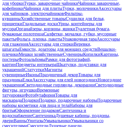
для уборки
Турки, заварочные чайники
Чайники заварочные,
кофейники
Чайники для плиты
Турки, молочники
Аксессуары
для чайников, электрочайников
Фильтры-
кувшины
Хозяйственные товары
Сушилки для белья,
прищепки
Гладильные доски
Урны, контейнеры для
мусора
Органайзеры, корзины, ящики
Туалетная бумага,
бумажные полотенца
Салфетки, мочалки, губки, мусорные
пакеты
Фольга, пленка, пакеты
Упаковочная тара
Аксессуары
для глажения
Аксессуары для стирки
Веревки,
шпагаты
Емкости, дозаторы для моющих средств
Вешалки-
плечики
Мешки хозяйственные
Сувениры
Копилки
Картины,
постеры
Фотоальбомы
Рамки для фотографий,
картин
Предметы интерьера
Шкатулки, подставки для
украшений
Статуэтки
Магниты
сувенирные
Иконы
Праздничный декор
Товары для
праздника
Елки
Аксессуары для елей новогодних
Новогодние
украшения
Светодиодные гирлянды, декорации
Светодиодные
фигуры, игрушки
Временные
татуировки
Фотобутафория
Товары для
маскарада
Подарки
Подарки, подарочные наборы
Подарочные
наборы косметики для лица и тела
Наборы для
бритья
Оформление подарков
Сантехника и
водоснабжение
Сантехника
Душевые кабины, поддоны,
двери
Ванны
Унитазы
Умывальники
Умывальники со
смесителями
Смесители
Душевые панели,