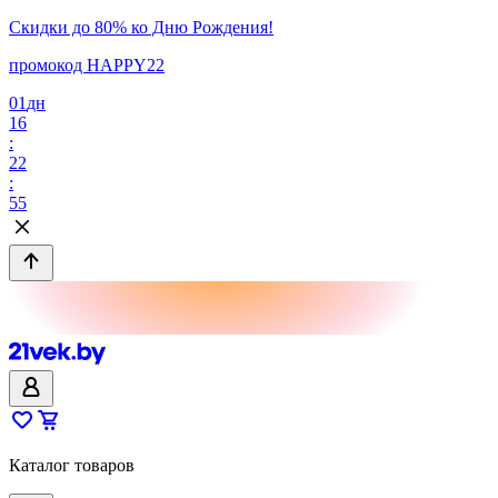
Скидки до 80% ко Дню Рождения!
промокод HAPPY22
01
дн
16
:
22
:
55
Каталог товаров