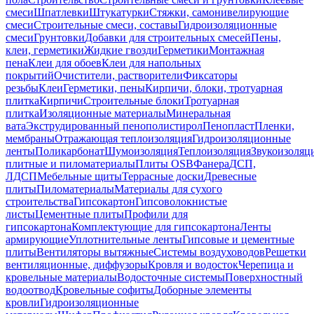
смеси
Шпатлевки
Штукатурки
Стяжки, самонивелирующие
смеси
Строительные смеси, составы
Гидроизоляционные
смеси
Грунтовки
Добавки для строительных смесей
Пены,
клеи, герметики
Жидкие гвозди
Герметики
Монтажная
пена
Клеи для обоев
Клеи для напольных
покрытий
Очистители, растворители
Фиксаторы
резьбы
Клеи
Герметики, пены
Кирпичи, блоки, тротуарная
плитка
Кирпичи
Строительные блоки
Тротуарная
плитка
Изоляционные материалы
Минеральная
вата
Экструдированный пенополистирол
Пенопласт
Пленки,
мембраны
Отражающая теплоизоляция
Гидроизоляционные
ленты
Поликарбонат
Шумоизоляция
Теплоизоляция
Звукоизоляц
плитные и пиломатериалы
Плиты OSB
Фанера
ДСП,
ЛДСП
Мебельные щиты
Террасные доски
Древесные
плиты
Пиломатериалы
Материалы для сухого
строительства
Гипсокартон
Гипсоволокнистые
листы
Цементные плиты
Профили для
гипсокартона
Комплектующие для гипсокартона
Ленты
армирующие
Уплотнительные ленты
Гипсовые и цементные
плиты
Вентиляторы вытяжные
Системы воздуховодов
Решетки
вентиляционные, диффузоры
Кровля и водосток
Черепица и
кровельные материалы
Водосточные системы
Поверхностный
водоотвод
Кровельные софиты
Доборные элементы
кровли
Гидроизоляционные