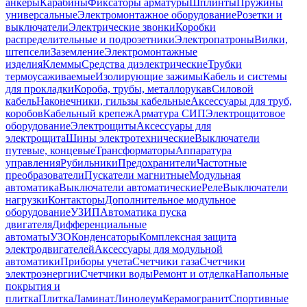
анкеры
Карабины
Фиксаторы арматуры
Шплинты
Пружины
универсальные
Электромонтажное оборудование
Розетки и
выключатели
Электрические звонки
Коробки
распределительные и подрозетники
Электропатроны
Вилки,
штепсели
Заземление
Электромонтажные
изделия
Клеммы
Средства диэлектрические
Трубки
термоусаживаемые
Изолирующие зажимы
Кабель и системы
для прокладки
Короба, трубы, металлорукав
Силовой
кабель
Наконечники, гильзы кабельные
Аксессуары для труб,
коробов
Кабельный крепеж
Арматура СИП
Электрощитовое
оборудование
Электрощиты
Аксессуары для
электрощита
Шины электротехнические
Выключатели
путевые, концевые
Трансформаторы
Аппаратура
управления
Рубильники
Предохранители
Частотные
преобразователи
Пускатели магнитные
Модульная
автоматика
Выключатели автоматические
Реле
Выключатели
нагрузки
Контакторы
Дополнительное модульное
оборудование
УЗИП
Автоматика пуска
двигателя
Дифференциальные
автоматы
УЗО
Конденсаторы
Комплексная защита
электродвигателей
Аксессуары для модульной
автоматики
Приборы учета
Счетчики газа
Счетчики
электроэнергии
Счетчики воды
Ремонт и отделка
Напольные
покрытия и
плитка
Плитка
Ламинат
Линолеум
Керамогранит
Спортивные