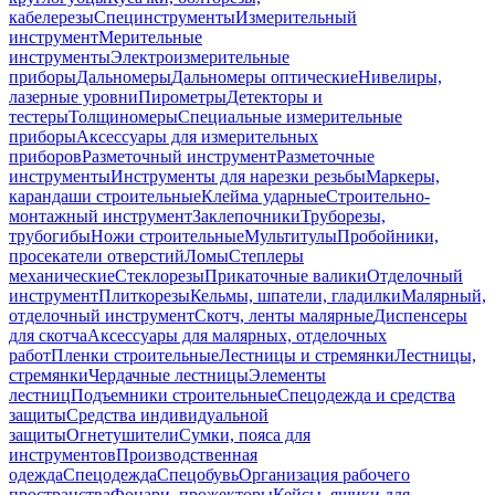
кабелерезы
Специнструменты
Измерительный
инструмент
Мерительные
инструменты
Электроизмерительные
приборы
Дальномеры
Дальномеры оптические
Нивелиры,
лазерные уровни
Пирометры
Детекторы и
тестеры
Толщиномеры
Специальные измерительные
приборы
Аксессуары для измерительных
приборов
Разметочный инструмент
Разметочные
инструменты
Инструменты для нарезки резьбы
Маркеры,
карандаши строительные
Клейма ударные
Строительно-
монтажный инструмент
Заклепочники
Труборезы,
трубогибы
Ножи строительные
Мультитулы
Пробойники,
просекатели отверстий
Ломы
Степлеры
механические
Стеклорезы
Прикаточные валики
Отделочный
инструмент
Плиткорезы
Кельмы, шпатели, гладилки
Малярный,
отделочный инструмент
Скотч, ленты малярные
Диспенсеры
для скотча
Аксессуары для малярных, отделочных
работ
Пленки строительные
Лестницы и стремянки
Лестницы,
стремянки
Чердачные лестницы
Элементы
лестниц
Подъемники строительные
Спецодежда и средства
защиты
Средства индивидуальной
защиты
Огнетушители
Сумки, пояса для
инструментов
Производственная
одежда
Спецодежда
Спецобувь
Организация рабочего
пространства
Фонари, прожекторы
Кейсы, ящики для