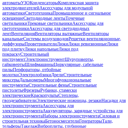
автоматы
УЗО
Конденсаторы
Комплексная защита
электродвигателей
Аксессуары для модульной
автоматики
Светотехника
Промышленное и сигнальное
освещение
Светодиодные ленты
Точечные
светильники
Трековые светильники
Аксессуары для
светотехники
Аксессуары для светодиодных
лент
Вентиляция
Вентиляторы вытяжные
Вентиляторы
канальные
Системы воздуховодов
Решетки вентиляционные,
диффузоры
Проветриватели
Люки
Люки ревизионные
Люки
под плитку
Люки напольные
Люки под
покраску
Строительный
инструмент
Электроинструмент
Шуруповерты,
гайковерты
Шлифмашины
Циркулярные, сабельные
пилы
Перфораторы, отбойные
молотки
Электролобзики
Дрели
Строительные
миксеры
Дальномеры
Многофункциональные
инструменты
Строительные фены
Строительные
пистолеты
Фрезеры
Рубанки, стамески
электрические
Краскопульты
Степлеры,
гвоздезабиватели
Электрические ножницы, резаки
Насадки для
электроинструмента
Аксессуары для
электроинструмента
Аккумуляторы, зарядные устройства для
электроинструмента
Наборы электроинструмента
Силовая и
строительная техника
Бетоносмесители
Генераторы
Тали,
тельферы
Такелаж
Виброплиты, глубинные