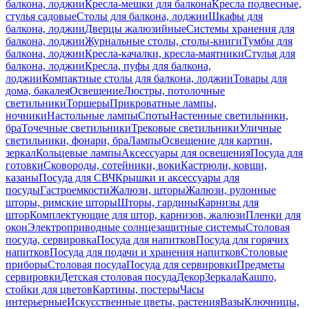
балкона, лоджии
Кресла-мешки для балкона
Кресла подвесные,
стулья садовые
Столы для балкона, лоджии
Шкафы для
балкона, лоджии
Дверцы жалюзийные
Системы хранения для
балкона, лоджии
Журнальные столы, столы-книги
Тумбы для
балкона, лоджии
Кресла-качалки, кресла-маятники
Стулья для
балкона, лоджии
Кресла, пуфы для балкона,
лоджии
Компактные столы для балкона, лоджии
Товары для
дома, бакалея
Освещение
Люстры, потолочные
светильники
Торшеры
Прикроватные лампы,
ночники
Настольные лампы
Споты
Настенные светильники,
бра
Точечные светильники
Трековые светильники
Уличные
светильники, фонари, бра
Лампы
Освещение для картин,
зеркал
Кольцевые лампы
Аксессуары для освещения
Посуда для
готовки
Сковороды, сотейники, воки
Кастрюли, ковши,
казаны
Посуда для СВЧ
Крышки и аксессуары для
посуды
Гастроемкости
Жалюзи, шторы
Жалюзи, рулонные
шторы, римские шторы
Шторы, гардины
Карнизы для
штор
Комплектующие для штор, карнизов, жалюзи
Пленки для
окон
Электроприводные солнцезащитные системы
Столовая
посуда, сервировка
Посуда для напитков
Посуда для горячих
напитков
Посуда для подачи и хранения напитков
Столовые
приборы
Столовая посуда
Посуда для сервировки
Предметы
сервировки
Детская столовая посуда
Декор
Зеркала
Кашпо,
стойки для цветов
Картины, постеры
Часы
интерьерные
Искусственные цветы, растения
Вазы
Ключницы,