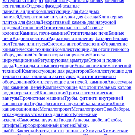
материалы
Шифер
Профнастил
Рулонная кровля
Кровельная
вентиляция
Отделка фасада
Фасадные
панели
Сайдинг
Комплектующие для фасадных
панелей
Декоративные штукатурки для фасада
Клинкерная
плитка для фасада
Декоративный камень для наружной
отделки
Отопление
Отопительные котлы
Газовые
колонки
Камины, печи-камины
Отопительные печи
Банные
печи
Водонагреватели
Радиаторы отопления, батареи
Теплый
пол
Теплые плинтусы
Системы антиобледенения
Управление
климатической техникой
Комплектующие для отопительного
оборудования
Стабилизаторы напряжения
Насосы
циркуляционные
Регулирующая арматура
Отвод и подвод
воды
Дымоходы и комплектующие
Управление климатической
техникой
Комплектующие для радиаторов
Комплектующие для
теплого пола
Топливо и аксессуары для отопительного
оборудования
Комплектующие для печей, каминов
Аксессуары
для каминов, печей
Комплектующие для отопительных котлов,
водонагревателей
Канализация
Тросы сантехнические,
вантузы
Прочистные машины
Трубы, фитинги внутренней
канализации
Трубы, фитинги наружной канализации
Люки
канализационные
Металлопрокат
Металлопрокат
Сваи
Заборы,
ограждения
Автоматика для ворот
Крепежные
изделия
Саморезы, шурупы
Гвозди
Анкеры, дюбели
Скобы,
штифты
Перфорированный крепеж
Гайки,
шайбы
Заклепки
Болты, винты, шпильки
Хомуты
Химические