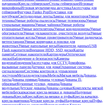
наушники
Кресла геймерские
Столы геймерские
Игровые
микрофоны
Игровая мультимедиа акустика
Аксессуары для
геймеров
Фигурки Funko Pop
Подставки для
ноутбуков
Светодиодные ленты
Лампы для мониторов
Умная
техника
Умные роботы-пылесосы
Умные телевизоры
Умные
стиральные машины
Умные чайники
Умные роботы
кулинарные
Умные вентиляторы
Умные кондиционеры
Умные
обогреватели
Умные увлажнители, очистители воздуха
Умные
отопительные котлы
Умные проветриватели
Умные радиочасы,
метеостанции
Умные кормушки и поилки для
животных
Умные напольные весы
Накопители данных
USB
Flash накопители
Внешние HDD, SSD диски
Карты
памяти
Сетевые накопители
Картридеры
Оптические
диски
Наблюдение и безопасность
Камеры
видеонаблюдения
Аксессуары для CCTV
Домофоны,
вызывные панели
Датчики для дома
Охранные системы,
сигнализации
Системы контроля и управления
доступом
Металлодетекторы
Мебель
Мягкая мебель
Диваны,
тахты
Диваны прямые
Диваны угловые
Диваны П-
образные
Кухонные уголки, диваны
Диваны
модульные
Детские диваны
Диваны садовые
Комплекты мягкой
мебели
Бескаркасные кресла-мешки и диваны
Надувные
диваны
Кресла
Кресла
Кресла-мешки и пуфы
Кресла-качалки,
кресла-маятники
Детские кресла, пуфы
Надувные кресла
Пуфы,
оттоманки
Кресла-кровати
Игровая мебель
Кресла