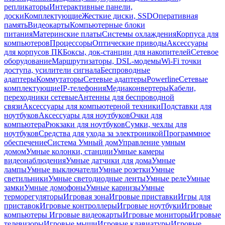
репликаторы
Интерактивные панели,
доски
Комплектующие
Жесткие диски, SSD
Оперативная
память
Видеокарты
Компьютерные блоки
питания
Материнские платы
Системы охлаждения
Корпуса для
компьютеров
Процессоры
Оптические приводы
Аксессуары
для корпусов ПК
Боксы, док-станции для накопителей
Сетевое
оборудование
Маршрутизаторы, DSL-модемы
Wi-Fi точки
доступа, усилители сигнала
Беспроводные
адаптеры
Коммутаторы
Сетевые адаптеры
Powerline
Сетевые
комплектующие
IP-телефония
Медиаконвертеры
Кабели,
переходники сетевые
Антенны для беспроводной
связи
Аксессуары для компьютерной техники
Подставки для
ноутбуков
Аксессуары для ноутбуков
Очки для
компьютера
Рюкзаки для ноутбуков
Сумки, чехлы для
ноутбуков
Средства для ухода за электроникой
Программное
обеспечение
Система Умный дом
Управление умным
домом
Умные колонки, станции
Умные камеры
видеонаблюдения
Умные датчики для дома
Умные
лампы
Умные выключатели
Умные розетки
Умные
светильники
Умные светодиодные ленты
Умные реле
Умные
замки
Умные домофоны
Умные карнизы
Умные
терморегуляторы
Игровая зона
Игровые приставки
Игры для
приставок
Игровые контроллеры
Игровые ноутбуки
Игровые
компьютеры
Игровые видеокарты
Игровые мониторы
Игровые
телевизоры
Игровые мыши
Игровые клавиатуры
Игровые