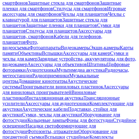
смартфонов
Защитные стекла для смартфонов
Защитные
пленки для смартфонов
Стилусы для смартфонов
Игровые
аксессуары для смартфонов
Чехлы для планшетов
Чехлы с
клавиатурой для планшетов
Защитные стекла для
планшетов
Защитные пленки для планшетов
Сумки для
планшетов
Стилусы для планшетов
Аксессуары для
планшетов, смартфонов
Кабели для телефонов,
планшетов
Фото,
видеосъемка
Фотоаппараты
Видеокамеры
Экшн-камеры
Карты
памяти
Объективы
Вспышки
Аксессуары для камер
Сумки и
чехлы для камер
Зарядные устройства, аккумуляторы для фото,
видеокамер
Аксессуары для объективов
Штативы
Цифровые
фоторамки
Аудиотехника
Мультимедиа акустика
Радиочасы,
метеостанции
Радиоприемники
Музыкальные
центры
Домашние кинотеатры
Акустические
системы
Проигрыватели виниловых пластинок
Аксессуары
для виниловых проигрывателей
Виниловые
пластинки
Инсталляционная акустика
Трансляционные
усилители
Аксессуары для аудиотехники
Комплектующие для
акустики
Акустические кабели
Подставки, стойки для
акустики
Сумки, чехлы для акустики
Оборудование для
фотостудии
Кольцевые лампы
Фоны для фотостудии
Студийное
освещение
Насадки светоформирующие для
фотостудии
Фотозонты, отражатели
Оборудование для
предметной съемки
Вспышки студийные
Комплекты