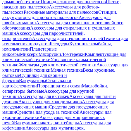
домашней техники
Принадлежности для пылесосов
Щетки,
насадки для пылесосов
Аксессуары для роботов-
пылесосов
Расходные материалы для пылесосов
Станции,
аккумуляторы для роботов-пылесосов
Аксессуары для
швейных машин
Аксессуары для промышленного швейного
оборудования
Аксессуары для стиральных и сушильных
машин
Аксессуары для пароочистителей,
отпаривателей
Аксессуары для стеклоочистителей
Техника для
измельчения продуктов
Блендеры
Кухонные комбайны,
измельчители
Планетарные
миксеры
Миксеры
Мясорубки
Ломтерезки
Комплектующие для
климатической техники
Управление климатической
техникой
Фильтры для климатической техники
Аксессуары для
климатической техники
Мелкая техника
Весы кухонные,
бытовые
Сушилки для овощей и
фруктов
Вакууматоры
Открывалки,
картофелечистки
Проращиватели семян
Маслобойки,
сепараторы бытовые
Аксессуары для крупной
техники
Аксессуары для вытяжек
Аксессуары для плит и
духовок
Аксессуары для холодильников
Аксессуары для
посудомоечных машин
Средства для посудомоечных
машин
Средства для ухода за техникой
Аксессуары для
кухонной техники
Аксессуары для микроволновых
печей
Вакуумные пакеты, контейнеры
Аксессуары для
кофемашин
Аксессуары для мультиварок,