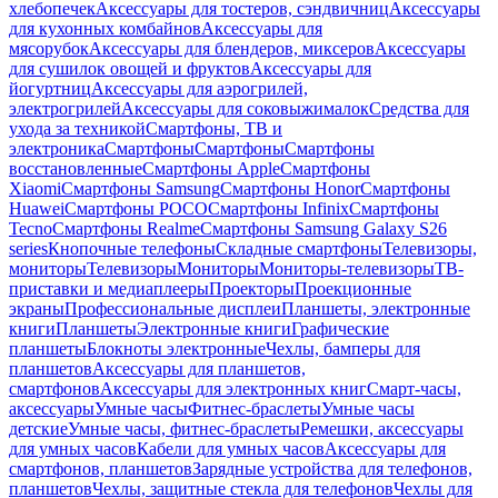
хлебопечек
Аксессуары для тостеров, сэндвичниц
Аксессуары
для кухонных комбайнов
Аксессуары для
мясорубок
Аксессуары для блендеров, миксеров
Аксессуары
для сушилок овощей и фруктов
Аксессуары для
йогуртниц
Аксессуары для аэрогрилей,
электрогрилей
Аксессуары для соковыжималок
Средства для
ухода за техникой
Смартфоны, ТВ и
электроника
Смартфоны
Смартфоны
Смартфоны
восстановленные
Смартфоны Apple
Смартфоны
Xiaomi
Смартфоны Samsung
Смартфоны Honor
Смартфоны
Huawei
Смартфоны POCO
Смартфоны Infinix
Смартфоны
Tecno
Смартфоны Realme
Смартфоны Samsung Galaxy S26
series
Кнопочные телефоны
Складные смартфоны
Телевизоры,
мониторы
Телевизоры
Мониторы
Мониторы-телевизоры
ТВ-
приставки и медиаплееры
Проекторы
Проекционные
экраны
Профессиональные дисплеи
Планшеты, электронные
книги
Планшеты
Электронные книги
Графические
планшеты
Блокноты электронные
Чехлы, бамперы для
планшетов
Аксессуары для планшетов,
смартфонов
Аксессуары для электронных книг
Смарт-часы,
аксессуары
Умные часы
Фитнес-браслеты
Умные часы
детские
Умные часы, фитнес-браслеты
Ремешки, аксессуары
для умных часов
Кабели для умных часов
Аксессуары для
смартфонов, планшетов
Зарядные устройства для телефонов,
планшетов
Чехлы, защитные стекла для телефонов
Чехлы для