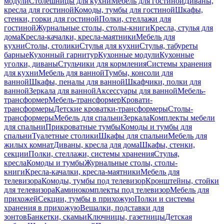
модули
Столешницы для кухни
Мебель для гостиной
Диваны,
кресла для гостиной
Комоды, тумбы для гостиной
Шкафы,
стенки, горки для гостиной
Полки, стеллажи для
гостиной
Журнальные столы, столы-книги
Кресла, стулья для
дома
Кресла-качалки, кресла-маятники
Мебель для
кухни
Столы, столики
Стулья для кухни
Стулья, табуреты
барные
Кухонный гарнитур
Кухонные модули
Кухонные
уголки, диваны
Стульчики для кормления
Системы хранения
для кухни
Мебель для ванной
Тумбы, консоли для
ванной
Шкафы, пеналы для ванной
Шкафчики, полки для
ванной
Зеркала для ванной
Аксессуары для ванной
Мебель-
трансформер
Мебель-трансформер
Кровати-
трансформеры
Детские кроватки-трансформеры
Столы-
трансформеры
Мебель для спальни
Зеркала
Комплекты мебели
для спальни
Прикроватные тумбы
Комоды и тумбы для
спальни
Туалетные столики
Шкафы для спальни
Мебель для
жилых комнат
Диваны, кресла для дома
Шкафы, стенки,
секции
Полки, стеллажи, системы хранения
Стулья,
кресла
Комоды и тумбы
Журнальные столы, столы-
книги
Кресла-качалки, кресла-маятники
Мебель для
телевизора
Комоды, тумбы под телевизор
Кронштейны, стойки
для телевизора
Каминокомплекты под телевизор
Мебель для
прихожей
Секции, тумбы в прихожую
Полки и системы
хранения в прихожую
Вешалки, подставки для
зонтов
Банкетки, скамьи
Ключницы, газетницы
Детская