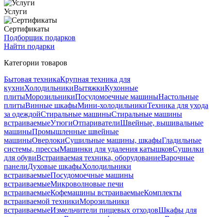
Услуги
Сертификаты
Подборщик подарков
Найти подарки
Категории товаров
Бытовая техника
Крупная техника для
кухни
Холодильники
Вытяжки
Кухонные
плиты
Морозильники
Посудомоечные машины
Настольные
плиты
Винные шкафы
Мини-холодильники
Техника для ухода
за одеждой
Стиральные машины
Стиральные машины
встраиваемые
Утюги
Отпариватели
Швейные, вышивальные
машины
Промышленные швейные
машины
Оверлоки
Сушильные машины, шкафы
Гладильные
системы, прессы
Машинки для удаления катышков
Сушилки
для обуви
Встраиваемая техника, оборудование
Варочные
панели
Духовые шкафы
Холодильники
встраиваемые
Посудомоечные машины
встраиваемые
Микроволновые печи
встраиваемые
Кофемашины встраиваемые
Комплекты
встраиваемой техники
Морозильники
встраиваемые
Измельчители пищевых отходов
Шкафы для