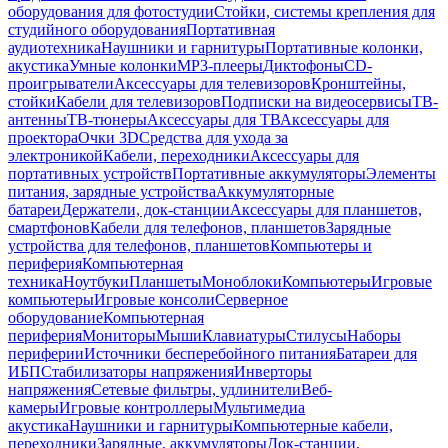
оборудования для фотостудии
Стойки, системы крепления для
студийного оборудования
Портативная
аудиотехника
Наушники и гарнитуры
Портативные колонки,
акустика
Умные колонки
MP3-плееры
Диктофоны
CD-
проигрыватели
Аксессуары для телевизоров
Кронштейны,
стойки
Кабели для телевизоров
Подписки на видеосервисы
ТВ-
антенны
ТВ-тюнеры
Аксессуары для ТВ
Аксессуары для
проектора
Очки 3D
Средства для ухода за
электроникой
Кабели, переходники
Аксессуары для
портативных устройств
Портативные аккумуляторы
Элементы
питания, зарядные устройства
Аккумуляторные
батареи
Держатели, док-станции
Аксессуары для планшетов,
смартфонов
Кабели для телефонов, планшетов
Зарядные
устройства для телефонов, планшетов
Компьютеры и
периферия
Компьютерная
техника
Ноутбуки
Планшеты
Моноблоки
Компьютеры
Игровые
компьютеры
Игровые консоли
Серверное
оборудование
Компьютерная
периферия
Мониторы
Мыши
Клавиатуры
Стилусы
Наборы
периферии
Источники бесперебойного питания
Батареи для
ИБП
Стабилизаторы напряжения
Инверторы
напряжения
Сетевые фильтры, удлинители
Веб-
камеры
Игровые контроллеры
Мультимедиа
акустика
Наушники и гарнитуры
Компьютерные кабели,
переходники
Зарядные, аккумуляторы
Док-станции,