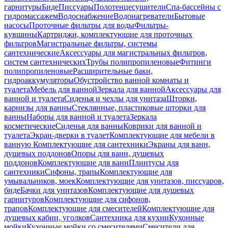
гарнитуры
Биде
Писсуары
Полотенцесушители
Спа-бассейны с
гидромассажем
Водоснабжение
Водонагреватели
Бытовые
насосы
Проточные фильтры для воды
Фильтры-
кувшины
Картриджи, комплектующие для проточных
фильтров
Магистральные фильтры, системы
сантехнические
Аксессуары для магистральных фильтров,
систем сантехнических
Трубы полипропиленовые
Фитинги
полипропиленовые
Расширительные баки,
гидроаккумуляторы
Обустройство ванной комнаты и
туалета
Мебель для ванной
Зеркала для ванной
Аксессуары для
ванной и туалета
Сиденья и чехлы для унитаза
Шторки,
карнизы для ванны
Стеклянные, пластиковые шторки для
ванны
Наборы для ванной и туалета
Зеркала
косметические
Сиденья для ванны
Коврики для ванной и
туалета
Экран-дверки в туалет
Комплектующие для мебели в
ванную
Комплектующие для сантехники
Экраны для ванн,
душевых поддонов
Опоры для ванн, душевых
поддонов
Комплектующие для ванн
Плинтусы для
сантехники
Сифоны, трапы
Комплектующие для
умывальников, моек
Комплектующие для унитазов, писсуаров,
биде
Бачки для унитазов
Комплектующие для душевых
гарнитуров
Комплектующие для сифонов,
трапов
Комплектующие для смесителей
Комплектующие для
душевых кабин, уголков
Сантехника для кухни
Кухонные
мойки
Кухонные мойки со смесителями
Смесители для