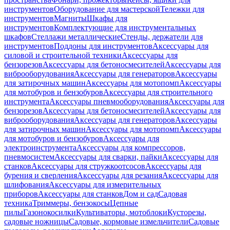
инструментов
Оборудование для мастерской
Тележки для
инструментов
Магниты
Шкафы для
инструментов
Комплектующие для инструментальных
шкафов
Стеллажи металлические
Стенды, держатели для
инструментов
Поддоны для инструментов
Аксессуары для
силовой и строительной техники
Аксессуары для
бензорезов
Аксессуары для бетоносмесителей
Аксессуары для
виброоборудования
Аксессуары для генераторов
Аксессуары
для затирочных машин
Аксессуары для мотопомп
Аксессуары
для мотобуров и бензобуров
Аксессуары для строительного
инструмента
Аксессуары пневмооборудования
Аксессуары для
бензорезов
Аксессуары для бетоносмесителей
Аксессуары для
виброоборудования
Аксессуары для генераторов
Аксессуары
для затирочных машин
Аксессуары для мотопомп
Аксессуары
для мотобуров и бензобуров
Аксессуары для
электроинструмента
Аксессуары для компрессоров,
пневмосистем
Аксессуары для сварки, пайки
Аксессуары для
станков
Аксессуары для стружкоотсосов
Аксессуары для
бурения и сверления
Аксессуары для резания
Аксессуары для
шлифования
Аксессуары для измерительных
приборов
Аксессуары для станков
Дом и сад
Садовая
техника
Триммеры, бензокосы
Цепные
пилы
Газонокосилки
Культиваторы, мотоблоки
Кусторезы,
садовые ножницы
Садовые, кормовые измельчители
Садовые