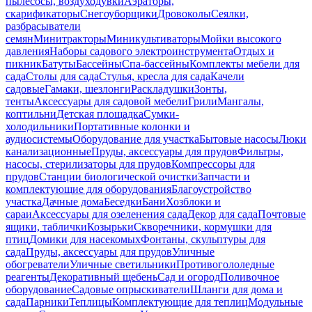
пылесосы, воздуходувки
Аэраторы,
скарификаторы
Снегоуборщики
Дровоколы
Сеялки,
разбрасыватели
семян
Минитракторы
Миникультиваторы
Мойки высокого
давления
Наборы садового электроинструмента
Отдых и
пикник
Батуты
Бассейны
Спа-бассейны
Комплекты мебели для
сада
Столы для сада
Стулья, кресла для сада
Качели
садовые
Гамаки, шезлонги
Раскладушки
Зонты,
тенты
Аксессуары для садовой мебели
Грили
Мангалы,
коптильни
Детская площадка
Сумки-
холодильники
Портативные колонки и
аудиосистемы
Оборудование для участка
Бытовые насосы
Люки
канализационные
Пруды, аксессуары для прудов
Фильтры,
насосы, стерилизаторы для прудов
Компрессоры для
прудов
Станции биологической очистки
Запчасти и
комплектующие для оборудования
Благоустройство
участка
Дачные дома
Беседки
Бани
Хозблоки и
сараи
Аксессуары для озеленения сада
Декор для сада
Почтовые
ящики, таблички
Козырьки
Скворечники, кормушки для
птиц
Домики для насекомых
Фонтаны, скульптуры для
сада
Пруды, аксессуары для прудов
Уличные
обогреватели
Уличные светильники
Противогололедные
реагенты
Декоративный щебень
Сад и огород
Поливочное
оборудование
Садовые опрыскиватели
Шланги для дома и
сада
Парники
Теплицы
Комплектующие для теплиц
Модульные