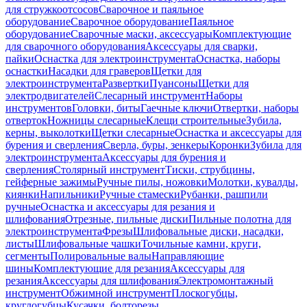
для стружкоотсосов
Сварочное и паяльное
оборудование
Сварочное оборудование
Паяльное
оборудование
Сварочные маски, аксессуары
Комплектующие
для сварочного оборудования
Аксессуары для сварки,
пайки
Оснастка для электроинструмента
Оснастка, наборы
оснастки
Насадки для граверов
Щетки для
электроинструмента
Развертки
Пуансоны
Щетки для
электродвигателей
Слесарный инструмент
Наборы
инструментов
Головки, биты
Гаечные ключи
Отвертки, наборы
отверток
Ножницы слесарные
Клещи строительные
Зубила,
керны, выколотки
Щетки слесарные
Оснастка и аксессуары для
бурения и сверления
Сверла, буры, зенкеры
Коронки
Зубила для
электроинструмента
Аксессуары для бурения и
сверления
Столярный инструмент
Тиски, струбцины,
гейферные зажимы
Ручные пилы, ножовки
Молотки, кувалды,
киянки
Напильники
Ручные стамески
Рубанки, рашпили
ручные
Оснастка и аксессуары для резания и
шлифования
Отрезные, пильные диски
Пильные полотна для
электроинструмента
Фрезы
Шлифовальные диски, насадки,
листы
Шлифовальные чашки
Точильные камни, круги,
сегменты
Полировальные валы
Направляющие
шины
Комплектующие для резания
Аксессуары для
резания
Аксессуары для шлифования
Электромонтажный
инструмент
Обжимной инструмент
Плоскогубцы,
круглогубцы
Кусачки, болторезы,