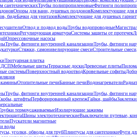
ем сантехнических
Трубы полипропиленовые
Фитинги полипроп
ддонов
Опоры для ванн, душевых поддонов
Комплектующие для 
ов, биде
Бачки для унитазов
Комплектующие для душевых гарнит
есушители
Отвод и подвод воды
Трубы водопроводные
Магистрал
антехники
Регулирующая арматура
Системы защиты от протечек
Л
ций
Опрессовочные насосы
ны
Трубы, фитинги внутренней канализации
Трубы, фитинги на
катурки
Стяжки, самонивелирующие смеси
Строительные смеси,
ки
Тротуарная плитка
ЛДСП
Мебельные щиты
Террасные доски
Древесные плиты
Пилом
ные системы
Поверхностный водоотвод
Кровельные софиты
Добо
тиляция
-камины
Отопительные печи
Банные печи
Водонагреватели
Радиат
ны
Трубы, фитинги внутренней канализации
Трубы, фитинги на
Скобы, штифты
Перфорированный крепеж
Гайки, шайбы
Заклепки
ерсальные
Трубки термоусаживаемые
Изолирующие зажимы
лектрощита
Шины электротехнические
Выключатели путевые, ко
атели
Пускатели магнитные
ки воды
усы, уголки, обводы для труб
Плинтусы для сантехники
Фуги дл