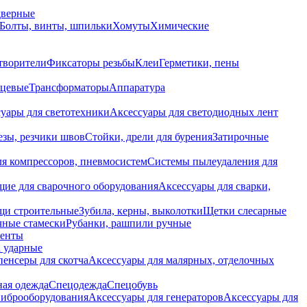
дверные
Болты, винты, шпильки
Хомуты
Химические
творители
Фиксаторы резьбы
Клеи
Герметики, пены
нцевые
Трансформаторы
Аппаратура
уары для светотехники
Аксессуары для светодиодных лент
езы, резчики швов
Стойки, дрели для бурения
Затирочные
ля компрессоров, пневмосистем
Системы пылеудаления для
ие для сварочного оборудования
Аксессуары для сварки,
щи строительные
Зубила, керны, выколотки
Щетки слесарные
чные стамески
Рубанки, рашпили ручные
енты
 ударные
енсеры для скотча
Аксессуары для малярных, отделочных
ная одежда
Спецодежда
Спецобувь
виброоборудования
Аксессуары для генераторов
Аксессуары для