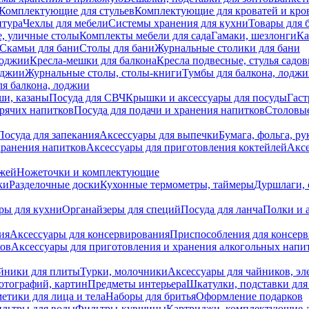
Комплектующие для стульев
Комплектующие для кроватей и кро
итура
Чехлы для мебели
Системы хранения для кухни
Товары для 
, уличные столы
Комплекты мебели для сада
Гамаки, шезлонги
Ка
Скамьи для бани
Столы для бани
Журнальные столики для бани
лоджии
Кресла-мешки для балкона
Кресла подвесные, стулья садо
оджии
Журнальные столы, столы-книги
Тумбы для балкона, лодж
я балкона, лоджии
ши, казаны
Посуда для СВЧ
Крышки и аксессуары для посуды
Гаст
орячих напитков
Посуда для подачи и хранения напитков
Столовы
Посуда для запекания
Аксессуары для выпечки
Бумага, фольга, р
хранения напитков
Аксессуары для приготовления коктейлей
Аксе
ожей
Ножеточки и комплектующие
ки
Разделочные доски
Кухонные термометры, таймеры
Дуршлаги, 
ры для кухни
Органайзеры для специй
Посуда для ланча
Полки и 
ия
Аксессуары для консервирования
Приспособления для консер
ков
Аксессуары для приготовления и хранения алкогольных напи
йники для плиты
Турки, молочники
Аксессуары для чайников, э
отографий, картин
Предметы интерьера
Шкатулки, подставки дл
етики для лица и тела
Наборы для бритья
Оформление подарков
льтры для воды
Фильтры-кувшины
Картриджи, комплектующие д