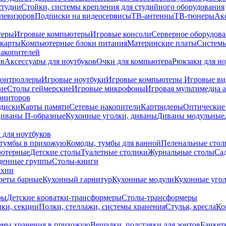
студии
Стойки, системы крепления для студийного оборудования
елевизоров
Подписки на видеосервисы
ТВ-антенны
ТВ-тюнеры
Ак
теры
Игровые компьютеры
Игровые консоли
Серверное оборудов
карты
Компьютерные блоки питания
Материнские платы
Системы
накопителей
ов
Аксессуары для ноутбуков
Очки для компьютера
Рюкзаки для но
контроллеры
Игровые ноутбуки
Игровые компьютеры
Игровые ви
ие
Столы геймерские
Игровые микрофоны
Игровая мультимедиа 
ониторов
диски
Карты памяти
Сетевые накопители
Картридеры
Оптические
иваны П-образные
Кухонные уголки, диваны
Диваны модульные
 для ноутбуков
тумбы в прихожую
Комоды, тумбы для ванной
Пеленальные стол
ьютерные
Детские столы
Туалетные столики
Журнальные столы
Са
денные группы
Столы-книги
ухни
уреты барные
Кухонный гарнитур
Кухонные модули
Кухонные угол
ры
Детские кроватки-трансформеры
Столы-трансформеры
ки, секции
Полки, стеллажи, системы хранения
Стулья, кресла
Ко
емы хранения в прихожую
Вешалки, подставки для зонтов
Банкет