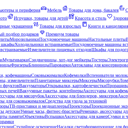
ьютеры и периферия
Мебель
Товары для дома, бакалея
С
мото
Игрушки, товары для детей
Красота и стиль
Здоров
рные украшения
Товары для взрослых
Книги и канцеляри
й подбор подарков
Премиум товары
плиты
Морозильники
Посудомоечные машины
Настольные плиты
 шкафы
Холодильники встраиваемые
Посудомоечные машины вс
встраиваемые
Измельчители пищевых отходов
Шкафы для подогр
чи
Мультиварки
Сэндвичницы, хот-дог мейкеры
Тостеры
Электрог
еницы
Фризеры
Блинницы
Пароварки
Автоклавы для консервиров
ки, кофемашины
Соковыжималки
Кофемолки
Вспениватели молок
ны, измельчители
Планетарные миксеры
Миксеры
Мясорубки
Лом
и фруктов
Вакууматоры
Открывалки, картофелечистки
Проращива
вых печей
Вакуумные пакеты, контейнеры
Аксессуары для кофе
ессуары для мясорубок
Аксессуары для блендеров, миксеров
Аксе
ры для соковыжималок
Средства для ухода за техникой
зоры
ТВ-приставки и медиаплееры
Проекторы
Проекционные эк
сы детские
Умные часы, фитнес-браслеты
Ремешки, аксессуары дл
рты памяти
Объективы
Вспышки
Аксессуары для камер
Сумки и ч
орамки
студии
Студийное освещение
Насадки светоформирующие для фо