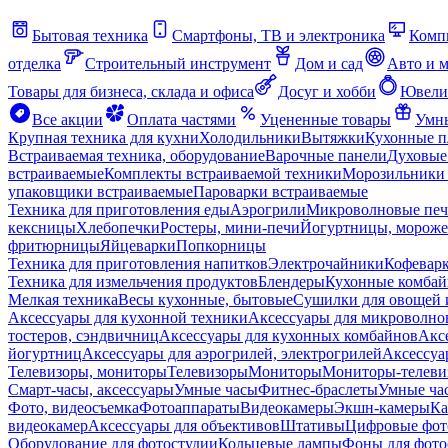
Бытовая техника
Смартфоны, ТВ и электроника
Комп
отделка
Строительный инструмент
Дом и сад
Авто и 
Товары для бизнеса, склада и офиса
Досуг и хобби
Ювели
Все акции
Оплата частями
Уцененные товары
Умны
Крупная техника для кухни
Холодильники
Вытяжки
Кухонные 
Встраиваемая техника, оборудование
Варочные панели
Духовые
встраиваемые
Комплекты встраиваемой техники
Морозильники 
упаковщики встраиваемые
Пароварки встраиваемые
Техника для приготовления еды
Аэрогрили
Микроволновые пе
кексницы
Хлебопечки
Ростеры, мини-печи
Йогуртницы, морож
фритюрницы
Яйцеварки
Попкорницы
Техника для приготовления напитков
Электрочайники
Кофевар
Техника для измельчения продуктов
Блендеры
Кухонные комбай
Мелкая техника
Весы кухонные, бытовые
Сушилки для овощей 
Аксессуары для кухонной техники
Аксессуары для микроволно
тостеров, сэндвичниц
Аксессуары для кухонных комбайнов
Акс
йогуртниц
Аксессуары для аэрогрилей, электрогрилей
Аксессуа
Телевизоры, мониторы
Телевизоры
Мониторы
Мониторы-телеви
Смарт-часы, аксессуары
Умные часы
Фитнес-браслеты
Умные ча
Фото, видеосъемка
Фотоаппараты
Видеокамеры
Экшн-камеры
Ка
видеокамер
Аксессуары для объективов
Штативы
Цифровые фот
Оборудование для фотостудии
Кольцевые лампы
Фоны для фото