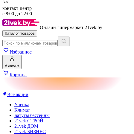
контакт-центр
с
8:00
до
22:00
Онлайн-гипермаркет 21vek.by
Каталог товаров
Избранное
Аккаунт
Корзина
Все акции
Уценка
Климат
Батуты бассейны
21vek СТРОЙ
21vek ДОМ
21vek БИЗНЕС