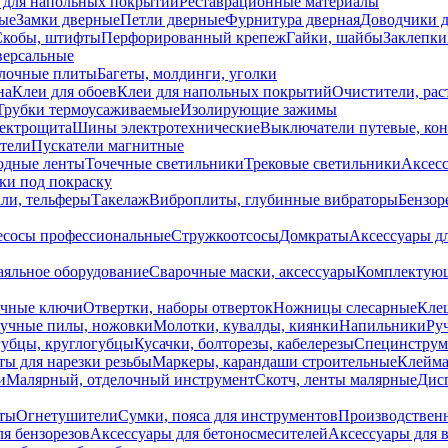
 для напольных покрытий
Реставрационные материалы
ые
Замки дверные
Петли дверные
Фурнитура дверная
Доводчики 
Скобы, штифты
Перфорированный крепеж
Гайки, шайбы
Заклепки
ерсальные
лочные плиты
Багеты, молдинги, уголки
на
Клеи для обоев
Клеи для напольных покрытий
Очистители, рас
Трубки термоусаживаемые
Изолирующие зажимы
лектрощита
Шины электротехнические
Выключатели путевые, ко
атели
Пускатели магнитные
одные ленты
Точечные светильники
Трековые светильники
Аксесс
и под покраску
ли, тельферы
Такелаж
Виброплиты, глубинные вибраторы
Бензор
сосы профессиональные
Стружкоотсосы
Домкраты
Аксессуары д
аяльное оборудование
Сварочные маски, аксессуары
Комплектующ
ечные ключи
Отвертки, наборы отверток
Ножницы слесарные
Кле
учные пилы, ножовки
Молотки, кувалды, киянки
Напильники
Ру
убцы, круглогубцы
Кусачки, болторезы, кабелерезы
Специнструм
ы для нарезки резьбы
Маркеры, карандаши строительные
Клейма
и
Малярный, отделочный инструмент
Скотч, ленты малярные
Дисп
иты
Огнетушители
Сумки, пояса для инструментов
Производствен
я бензорезов
Аксессуары для бетоносмесителей
Аксессуары для 