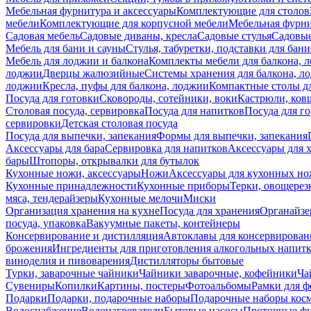
Мебельная фурнитура и аксессуары
Комплектующие для столов
мебели
Комплектующие для корпусной мебели
Мебельная фурн
Садовая мебель
Садовые диваны, кресла
Садовые стулья
Садовые
Мебель для бани и сауны
Стулья, табуретки, подставки для бани
Мебель для лоджии и балкона
Комплекты мебели для балкона, 
лоджии
Дверцы жалюзийные
Системы хранения для балкона, л
лоджии
Кресла, пуфы для балкона, лоджии
Компактные столы дл
Посуда для готовки
Сковороды, сотейники, воки
Кастрюли, ков
Столовая посуда, сервировка
Посуда для напитков
Посуда для г
сервировки
Детская столовая посуда
Посуда для выпечки, запекания
Формы для выпечки, запекания
Аксессуары для бара
Сервировка для напитков
Аксессуары для 
бары
Штопоры, открывалки для бутылок
Кухонные ножи, аксессуары
Ножи
Аксессуары для кухонных н
Кухонные принадлежности
Кухонные приборы
Терки, овощерез
мяса, тендерайзеры
Кухонные мелочи
Миски
Организация хранения на кухне
Посуда для хранения
Органайзе
посуда, упаковка
Вакуумные пакеты, контейнеры
Консервирование и дистилляция
Автоклавы для консервирован
брожения
Ингредиенты для приготовления алкогольных напит
виноделия и пивоварения
Дистилляторы бытовые
Турки, заварочные чайники
Чайники заварочные, кофейники
Ча
Сувениры
Копилки
Картины, постеры
Фотоальбомы
Рамки для ф
Подарки
Подарки, подарочные наборы
Подарочные наборы косм
Водоснабжение
Водонагреватели
Бытовые насосы
Проточные фи