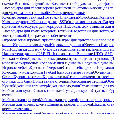
съемки
Вспышки студийные
Комплекты оборудования для фото
Аксессуары для телевизоров
Кронштейны, стойки
Кабели для т
для ухода за электроникой
Кабели, переходники
Компьютерная техника
Ноутбуки
Планшеты
Моноблоки
Компью
Комплектующие
Жесткие диски, SSD
Оперативная память
Видео
приводы
Аксессуары для корпусов ПК
Боксы, док-станции для 
Аксессуары для компьютерной техники
Подставки для ноутбук
электроникой
Программное обеспечение
Игровая зона
Игровые приставки
Игры для приставок
Игровые 
мыши
Игровые клавиатуры
Игровые наушники
Кресла геймерск
Pop
Подставки для ноутбуков
Светодиодные ленты
Лампы для м
Накопители данных
USB Flash накопители
Внешние HDD, SSD 
Мягкая мебель
Диваны, тахты
Диваны прямые
Диваны угловые
Д
мебели
Бескаркасные кресла-мешки и диваны
Надувные диваны
Игровая мебель
Кресла геймерские
Столы геймерские
Подставки
Комоды, тумбы
Комоды
Тумбы
Прикроватные тумбы
Обувницы, 
Столы
Кухонные столы
Барные столы
Столы письменные, комп
столики для бани
Приставные столики
Консольные столики
Обе
Кухня
Кухонный гарнитур
Кухонные модули
Столешницы для к
Мебель для кухни
Столы, столики
Стулья для кухни
Стулья, таб
кухни
Мебель-трансформер
Мебель-трансформер
Кровати-трансформе
Мебель для жилых комнат
Диваны, кресла для дома
Шкафы, стен
кресла-маятники
Мебель для прихожей
Секции, тумбы в прихожую
Полки и сист