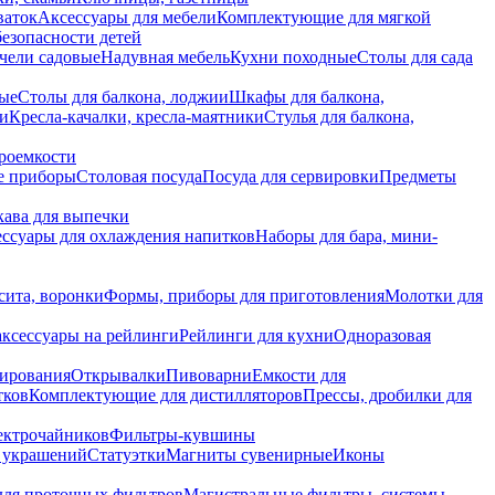
ваток
Аксессуары для мебели
Комплектующие для мягкой
безопасности детей
чели садовые
Надувная мебель
Кухни походные
Столы для сада
вые
Столы для балкона, лоджии
Шкафы для балкона,
ии
Кресла-качалки, кресла-маятники
Стулья для балкона,
роемкости
е приборы
Столовая посуда
Посуда для сервировки
Предметы
укава для выпечки
ссуары для охлаждения напитков
Наборы для бара, мини-
сита, воронки
Формы, приборы для приготовления
Молотки для
аксессуары на рейлинги
Рейлинги для кухни
Одноразовая
вирования
Открывалки
Пивоварни
Емкости для
тков
Комплектующие для дистилляторов
Прессы, дробилки для
лектрочайников
Фильтры-кувшины
я украшений
Статуэтки
Магниты сувенирные
Иконы
ля проточных фильтров
Магистральные фильтры, системы