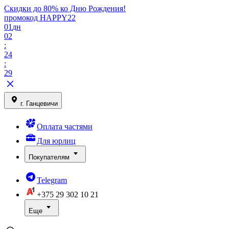
Скидки до 80% ко Дню Рождения!
промокод HAPPY22
01
дн
02
:
24
:
29
г. Ганцевичи
Оплата частями
Для юрлиц
Покупателям
Telegram
+375 29
302 10 21
Еще