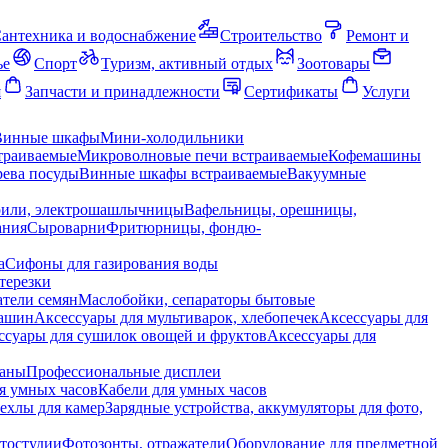
антехника и водоснабжение
Строительство
Ремонт и
ье
Спорт
Туризм, активный отдых
Зоотовары
я
Запчасти и принадлежности
Сертификаты
Услуги
Винные шкафы
Мини-холодильники
траиваемые
Микроволновые печи встраиваемые
Кофемашины
ева посуды
Винные шкафы встраиваемые
Вакуумные
рили, электрошашлычницы
Вафельницы, орешницы,
ания
Сыроварни
Фритюрницы, фондю-
а
Сифоны для газирования воды
терезки
тели семян
Маслобойки, сепараторы бытовые
машин
Аксессуары для мультиварок, хлебопечек
Аксессуары для
ссуары для сушилок овощей и фруктов
Аксессуары для
раны
Профессиональные дисплеи
я умных часов
Кабели для умных часов
ехлы для камер
Зарядные устройства, аккумуляторы для фото,
тостудии
Фотозонты, отражатели
Оборудование для предметной