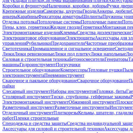
для укладки плитки
Системы выравнивания плитки
Аксессуары
Коробки и фурнитура
Наличники, коробки, доборы
Ручки дверн
Крепежные изделия
Саморезы, шурупы
Гвозди
Анкеры, дюбели
анкеры
Карабины
Фиксаторы арматуры
Шплинты
Пружины унив
Отделка потолка
Потолочные системы
Потолочные панели
Пото
Пены, клеи, герметики
Жидкие гвозди
Герметики
Монтажная пе
Электромонтажные изделия
Клеммы
Средства диэлектрические
Электрощитовое оборудование
Электрощиты
Аксессуары для э
управления
Рубильники
Предохранители
Частотные преобразов
Светотехника
Промышленное и сигнальное освещение
Светоди
Люки
Люки ревизионные
Люки под плитку
Люки напольные
Люк
Силовая и строительная техника
Бетоносмесители
Генераторы
Та
машины
Гидроинструмент
Погрузчики
Строительное оборудование
Компрессоры
Тепловые пушки
Пыле
электроинструмента
Пневмоинструмент
Сварочное и паяльное оборудование
Сварочное оборудование
П
пайки
Слесарный инструмент
Наборы инструментов
Головки, биты
Га
Столярный инструмент
Тиски, струбцины, гейферные зажимы
Р
Электромонтажный инструмент
Обжимной инструмент
Плоског
Разметочный инструмент
Разметочные инструменты
Инструмент
Отделочный инструмент
Плиткорезы
Кельмы, шпатели, гладилк
работ
Пленки строительные
Спецодежда и средства защиты
Средства индивидуальной защ
Аксессуары для силовой и строительной техники
Аксессуары дл