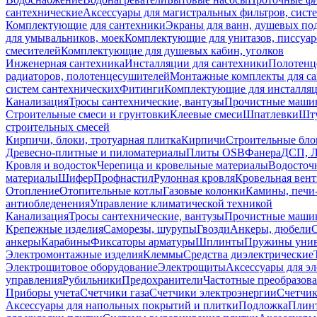
сантехнические
Аксессуары для магистральных фильтров, сист
Комплектующие для сантехники
Экраны для ванн, душевых по
для умывальников, моек
Комплектующие для унитазов, писсуар
смесителей
Комплектующие для душевых кабин, уголков
Инженерная сантехника
Инсталляции для сантехники
Полотенц
радиаторов, полотенцесушителей
Монтажные комплекты для с
систем сантехнических
Фитинги
Комплектующие для инсталля
Канализация
Тросы сантехнические, вантузы
Прочистные маши
Строительные смеси и грунтовки
Клеевые смеси
Шпатлевки
Шту
строительных смесей
Кирпичи, блоки, тротуарная плитка
Кирпичи
Строительные бло
Древесно-плитные и пиломатериалы
Плиты OSB
Фанера
ДСП, 
Кровля и водосток
Черепица и кровельные материалы
Водосточ
материалы
Шифер
Профнастил
Рулонная кровля
Кровельная вен
Отопление
Отопительные котлы
Газовые колонки
Камины, печи
антиобледенения
Управление климатической техникой
Канализация
Тросы сантехнические, вантузы
Прочистные маши
Крепежные изделия
Саморезы, шурупы
Гвозди
Анкеры, дюбели
анкеры
Карабины
Фиксаторы арматуры
Шплинты
Пружины унив
Электромонтажные изделия
Клеммы
Средства диэлектрические
Электрощитовое оборудование
Электрощиты
Аксессуары для э
управления
Рубильники
Предохранители
Частотные преобразов
Приборы учета
Счетчики газа
Счетчики электроэнергии
Счетчи
Аксессуары для напольных покрытий и плитки
Подложка
Плинт