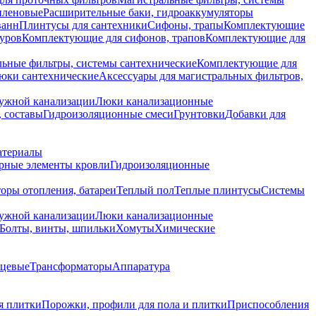
иленовые
Расширительные баки, гидроаккумуляторы
ванн
Плинтусы для сантехники
Сифоны, трапы
Комплектующие
уров
Комплектующие для сифонов, трапов
Комплектующие для
ьные фильтры, системы сантехнические
Комплектующие для
юки сантехнические
Аксессуары для магистральных фильтров,
ружной канализации
Люки канализационные
 составы
Гидроизоляционные смеси
Грунтовки
Добавки для
атериалы
рные элементы кровли
Гидроизоляционные
оры отопления, батареи
Теплый пол
Теплые плинтусы
Системы
ружной канализации
Люки канализационные
Болты, винты, шпильки
Хомуты
Химические
нцевые
Трансформаторы
Аппаратура
я плитки
Порожки, профили для пола и плитки
Приспособления