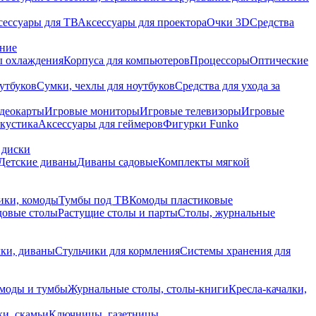
сессуары для ТВ
Аксессуары для проектора
Очки 3D
Средства
ание
 охлаждения
Корпуса для компьютеров
Процессоры
Оптические
утбуков
Сумки, чехлы для ноутбуков
Средства для ухода за
деокарты
Игровые мониторы
Игровые телевизоры
Игровые
акустика
Аксессуары для геймеров
Фигурки Funko
 диски
Детские диваны
Диваны садовые
Комплекты мягкой
ики, комоды
Тумбы под ТВ
Комоды пластиковые
довые столы
Растущие столы и парты
Столы, журнальные
ки, диваны
Стульчики для кормления
Системы хранения для
моды и тумбы
Журнальные столы, столы-книги
Кресла-качалки,
ки, скамьи
Ключницы, газетницы