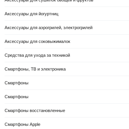
40x40x2.0мм ГОСТ 2м
ПилотПро 15х15х1.2 / 00286
(2м)
Аксессуары для йогуртниц
В корзину
В корзину
Аксессуары для аэрогрилей, электрогрилей
Аксессуары для соковыжималок
4.9
(
35
)
5.0
(
27
)
Средства для ухода за техникой
Смартфоны, ТВ и электроника
Смартфоны
ЕСТЬ В 21VEK СТРОЙ
Смартфоны
14
,
05 Ҕ
22
,
00 Ҕ
Уголок алюминиевый Profiling
Проволока вязальная
Смартфоны восстановленные
10x10 (3м, серебро)
Белзабор Стальная
низкоуглеродистая ТО D
Смартфоны Apple
2.0мм (бухта 100м)