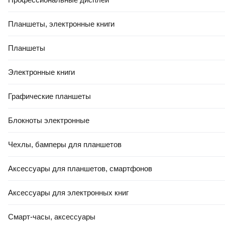
Планшеты, электронные книги
Планшеты
Электронные книги
ЕСТЬ В 21VEK СТРОЙ
22
,
00 Ҕ
8
,
75 Ҕ
Графические планшеты
Уголок алюминиевый
Проволока вязальная Kronex
ПилотПро 40x20x2 / 01444
ТО 3мм / PRV-0330 (бухта
Блокноты электронные
(2м)
1кг, оцинкованная)
Чехлы, бамперы для планшетов
В корзину
В корзину
Аксессуары для планшетов, смартфонов
5.0
(
11
)
4.8
(
19
)
Аксессуары для электронных книг
Смарт-часы, аксессуары