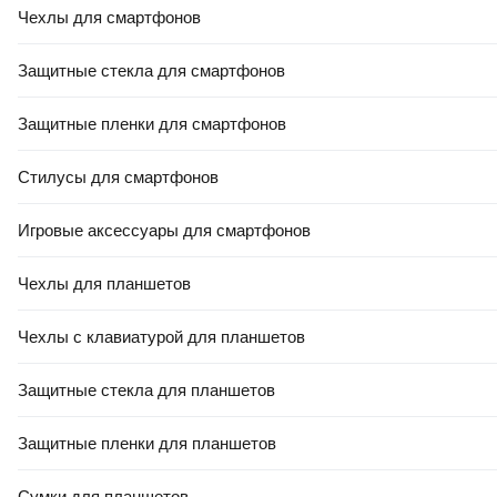
Чехлы для смартфонов
РАССРОЧКА 5 ЧАСТЕЙ
ЕСТЬ В 21VEK СТРОЙ
Защитные стекла для смартфонов
77
,
50 Ҕ
5
,
08 Ҕ
Сетка сварная Lihtar D 1.4
Арматура стальная МетБаза
Защитные пленки для смартфонов
50x60мм 1x25м
А1 Гладкая 10мм 2м
Стилусы для смартфонов
В корзину
В корзину
Игровые аксессуары для смартфонов
5.0
(
7
)
4.9
(
22
)
Чехлы для планшетов
Чехлы с клавиатурой для планшетов
Защитные стекла для планшетов
Защитные пленки для планшетов
РАССРОЧКА 5 ЧАСТЕЙ
140
,
00 Ҕ
12
,
58 Ҕ
Сумки для планшетов