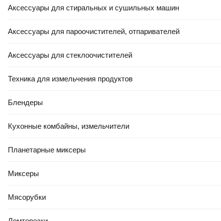
Аксессуары для стиральных и сушильных машин
Аксессуары для пароочистителей, отпаривателей
Аксессуары для стеклоочистителей
РАССРОЧКА 5 ЧАСТЕЙ
-19%
РАССРОЧКА 5 ЧАСТЕЙ
Техника для измельчения продуктов
115,02 Ҕ
70
,
50 Ҕ
93
,
50 Ҕ
Блендеры
Защитная сетка от грызунов
Сетка сварная Lihtar D 1.6
Finka Алюминиевая
50x60мм 1x25м
0.15x25м
Кухонные комбайны, измельчители
В корзину
В корзину
Планетарные миксеры
Миксеры
3.0
(
2
)
5.0
(
3
)
Мясорубки
Ломтерезки