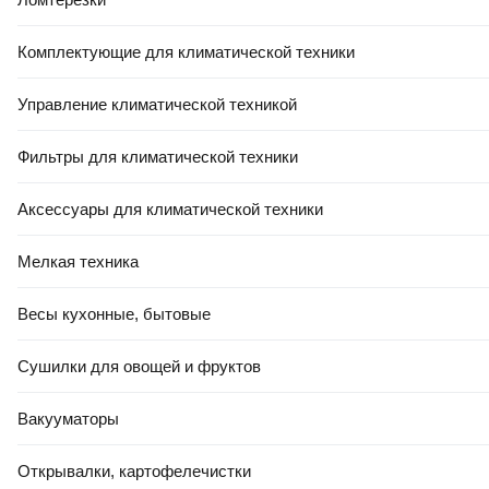
Комплектующие для климатической техники
Управление климатической техникой
-22%
7,91 Ҕ
12
,
53 Ҕ
6
,
19 Ҕ
Фильтры для климатической техники
Уголок алюминиевый
Труба алюминиевая
КТМ-2000 У1212-3
ПилотПро 18x1.2 / 03377
Аксессуары для климатической техники
(1м)
В корзину
В корзину
Мелкая техника
Весы кухонные, бытовые
4.9
(
35
)
4.8
(
19
)
Сушилки для овощей и фруктов
Вакууматоры
Открывалки, картофелечистки