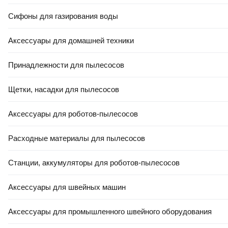
Сифоны для газирования воды
4.7
(
19
)
5.0
(
8
)
Аксессуары для домашней техники
Принадлежности для пылесосов
Щетки, насадки для пылесосов
РАССРОЧКА 5 ЧАСТЕЙ
Аксессуары для роботов-пылесосов
36
,
50 Ҕ
90
,
50 Ҕ
Сетка сварная Kronex
Сетка сварная Lihtar D 1.8
Расходные материалы для пылесосов
6x6x0.6мм / STK-0413 (рулон
50х60мм 1.5х10м
1x5м, оцинкованная)
Станции, аккумуляторы для роботов-пылесосов
В корзину
В корзину
Аксессуары для швейных машин
Аксессуары для промышленного швейного оборудования
1.0
(
1
)
4.6
(
31
)