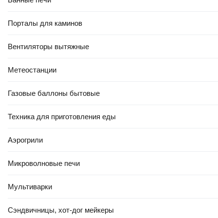
Порталы для каминов
ЕСТЬ В 21VEK СТРОЙ
ЕСТЬ В 21VEK СТРОЙ
7
,
25 Ҕ
12
,
50 Ҕ
Вентиляторы вытяжные
Проволока вязальная Lihtar
Проволока вязальная
D 2.0мм (1кг, оцинкованная)
Белзабор Cтальная в ПВХ D
Метеостанции
2.4мм (бухта 50м,
коричневая)
Газовые баллоны бытовые
В корзину
В корзину
Техника для приготовления еды
4.9
(
35
)
5.0
(
4
)
Аэрогрили
Микроволновые печи
Мультиварки
Сэндвичницы, хот-дог мейкеры