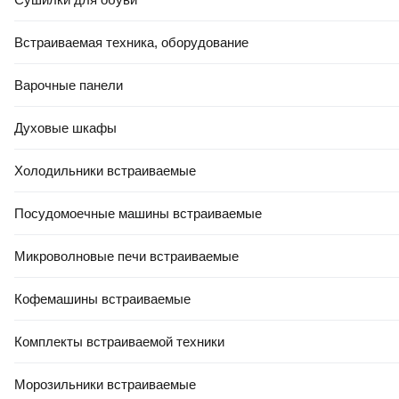
Встраиваемая техника, оборудование
4.3
(
9
)
4.9
(
27
)
Варочные панели
Духовые шкафы
Холодильники встраиваемые
ЕСТЬ В 21VEK СТРОЙ
РАССРОЧКА 5 ЧАСТЕЙ
ЕСТЬ В 21VEK СТРОЙ
Посудомоечные машины встраиваемые
127
,
00 Ҕ
43
,
50 Ҕ
Арматура композитная
Сетка сварная Lihtar Еж
Микроволновые печи встраиваемые
МагКомпозит АКС-12 Бухта
50х60х1.6мм 0.50х25м
12x50000 50м.п.
Кофемашины встраиваемые
В корзину
В корзину
Комплекты встраиваемой техники
Морозильники встраиваемые