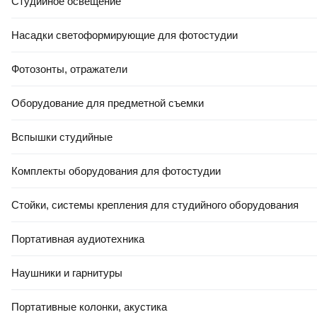
Студийное освещение
Насадки светоформирующие для фотостудии
Фотозонты, отражатели
ЕСТЬ В 21VEK СТРОЙ
ЕСТЬ В 21VEK СТРОЙ
4
,
75 Ҕ
19
,
50 Ҕ
Оборудование для предметной съемки
Уголок алюминиевый
Труба стальная МетБаза
ПилотПро 20х10х1.2 / 06997
40x20x2.0мм ГОСТ 3м
Вспышки студийные
(1м)
Комплекты оборудования для фотостудии
В корзину
В корзину
Стойки, системы крепления для студийного оборудования
Следующая страница
Портативная аудиотехника
1
2
3
4
5
...
12
Наушники и гарнитуры
Портативные колонки, акустика
Смотрите также