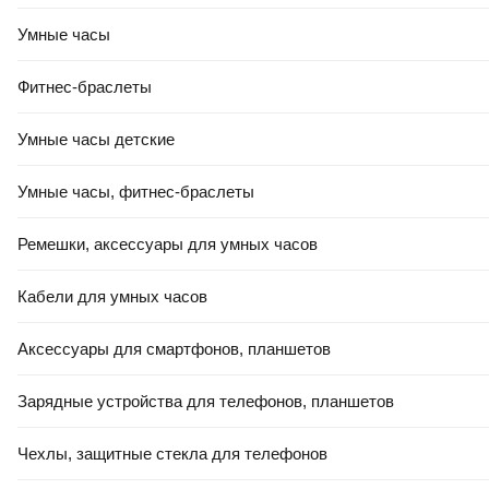
Умные часы
Фитнес-браслеты
Умные часы детские
10
,
00 Ҕ
6
,
50 Ҕ
Уголок алюминиевый
Труба алюминиевая
ПилотПро 20x20x1 / 00512
ПилотПро 8x1 / 00158 (2м)
Умные часы, фитнес-браслеты
(2м)
Ремешки, аксессуары для умных часов
В корзину
В корзину
Кабели для умных часов
Аксессуары для смартфонов, планшетов
5.0
(
1
)
0.0
Зарядные устройства для телефонов, планшетов
Чехлы, защитные стекла для телефонов