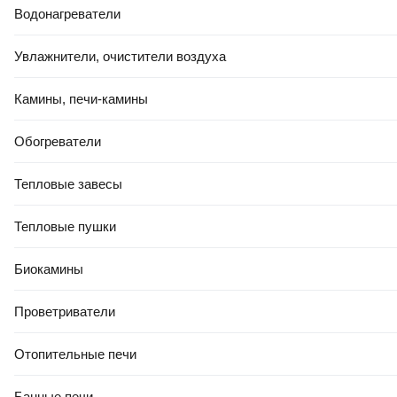
Водонагреватели
Увлажнители, очистители воздуха
Камины, печи-камины
ЕСТЬ В 21VEK СТРОЙ
5
,
51 Ҕ
37
,
50 Ҕ
Обогреватели
Лист гладкий Lihtar Стальной
Арматура композитная
0.5х250х500мм
МагКомпозит АКС-6 Бухта
Тепловые завесы
6x50000 50м.п.
Тепловые пушки
В корзину
В корзину
Биокамины
4.9
(
110
)
4.9
(
61
)
Проветриватели
Отопительные печи
Банные печи