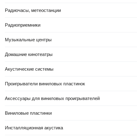
Радиочасы, метеостанции
4.8
(
10
)
5.0
(
15
)
Радиоприемники
Музыкальные центры
Домашние кинотеатры
РАССРОЧКА 5 ЧАСТЕЙ
Акустические системы
40
,
00 Ҕ
273
,
00 Ҕ
Проигрыватели виниловых пластинок
Арматура композитная
Сетка тканая Kronex
Поликомпозит АСК6 (50 м.п.)
2.5x2.5x0.4мм / STK-0401
Аксессуары для виниловых проигрывателей
(рулон 1x25м, оцинкованная)
В корзину
В корзину
Виниловые пластинки
Инсталляционная акустика