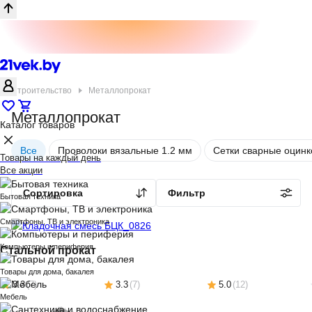
Строительство
Металлопрокат
Металлопрокат
Каталог товаров
Все
Проволоки вязальные 1.2 мм
Сетки сварные оцин
Товары на каждый день
Все акции
Сортировка
Фильтр
Бытовая техника
Смартфоны, ТВ и электроника
Компьютеры и периферия
Стальной прокат
Товары для дома, бакалея
3.3
(
7
)
3.3
(
7
)
5.0
(
12
)
Мебель