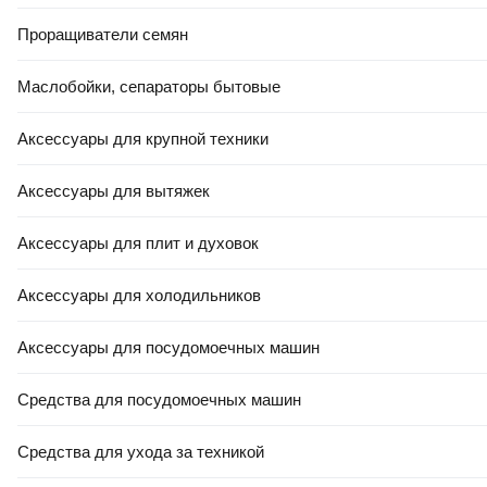
Проращиватели семян
ЕСТЬ В 21VEK СТРОЙ
27
,
00 Ҕ
20
,
50 Ҕ
Маслобойки, сепараторы бытовые
Уголок алюминиевый Profiling
Сетка сварная Kronex
30x30 (3м, серебро)
50x50x1.4 / STK-0460/РБ
Аксессуары для крупной техники
(рулон 1x5м, оцинкованная)
Аксессуары для вытяжек
В корзину
В корзину
Аксессуары для плит и духовок
5.0
(
11
)
4.8
(
19
)
Аксессуары для холодильников
Аксессуары для посудомоечных машин
Средства для посудомоечных машин
ЕСТЬ В 21VEK СТРОЙ
Средства для ухода за техникой
ЕСТЬ В 21VEK СТРОЙ
РАССРОЧКА 5 ЧАСТЕЙ