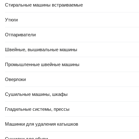
10x50000 50м.п.
Стиральные машины встраиваемые
В корзину
В корзину
Утюги
Отпариватели
4.9
(
110
)
4.9
(
18
)
Швейные, вышивальные машины
Промышленные швейные машины
Оверлоки
Сушильные машины, шкафы
ЕСТЬ В 21VEK СТРОЙ
ЕСТЬ В 21VEK СТРОЙ
22
,
90 Ҕ
16
,
19 Ҕ
Гладильные системы, прессы
Проволока вязальная Lihtar
Сетка сварная Lihtar D 0.7
D 2.0мм (3кг, оцинкованная)
25мм 1x5м
Машинки для удаления катышков
В корзину
В корзину
Сушилки для обуви