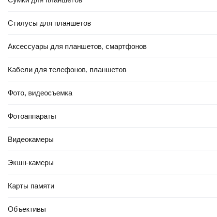
Сетка сварная Lihtar
Уголок алюминиевый
50х60х1.6мм 1.5х25м
ПилотПро 25x25x1.2 / 00513
Стилусы для планшетов
(2м)
Аксессуары для планшетов, смартфонов
В корзину
В корзину
Кабели для телефонов, планшетов
4.8
(
19
)
5.0
(
11
)
Фото, видеосъемка
Фотоаппараты
Видеокамеры
Экшн-камеры
ЕСТЬ В 21VEK СТРОЙ
Карты памяти
5
,
50 Ҕ
18
,
00 Ҕ
Труба алюминиевая
Труба алюминиевая
Объективы
ПилотПро 6x1 / 14682 (2м)
ПилотПро Прямоугольная