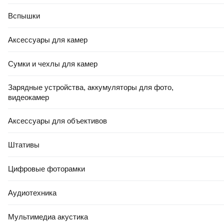
20x10x1.5 / 00283 (2м)
Вспышки
В корзину
В корзину
Аксессуары для камер
Сумки и чехлы для камер
4.8
(
12
)
4.8
(
19
)
Зарядные устройства, аккумуляторы для фото,
видеокамер
Аксессуары для объективов
Штативы
10
,
50 Ҕ
21
,
50 Ҕ
Цифровые фоторамки
Полоса алюминиевая
Труба алюминиевая
ПилотПро 20x2 / 00239 (2м)
ПилотПро 30x1 / 00661 (2м)
Аудиотехника
В корзину
В корзину
Мультимедиа акустика