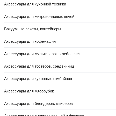
Аксессуары для кухонной техники
30
,
00 Ҕ
67
,
75 Ҕ
Труба алюминиевая
Сетка сварная Kronex
ПилотПро Прямоугольная
25x25x1.8 / STK-0447/РБ
Аксессуары для микроволновых печей
40x20x1.5 / 00651 (2м)
(рулон 1x5м, оцинкованная)
Вакуумные пакеты, контейнеры
В корзину
В корзину
Аксессуары для кофемашин
Аксессуары для мультиварок, хлебопечек
5.0
(
3
)
4.9
(
22
)
Аксессуары для тостеров, сэндвичниц
Аксессуары для кухонных комбайнов
Аксессуары для мясорубок
-7%
ЕСТЬ В 21VEK СТРОЙ
ЕСТЬ В 21VEK СТРОЙ
Аксессуары для блендеров, миксеров
20,90 Ҕ
19
,
43 Ҕ
7
,
75 Ҕ
Труба стальная МетБаза
Уголок алюминиевый
Аксессуары для сушилок овощей и фруктов