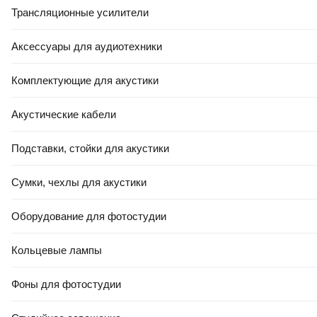
5.0
(
12
)
4.9
(
22
)
Трансляционные усилители
Аксессуары для аудиотехники
Комплектующие для акустики
Акустические кабели
ЕСТЬ В 21VEK СТРОЙ
ЕСТЬ В 21VEK СТРОЙ
19
,
50 Ҕ
5
,
50 Ҕ
Подставки, стойки для акустики
Проволока вязальная Kronex
Уголок алюминиевый
ТО 3мм / PRV-0334 (бухта
ПилотПро 10x10x1.2 / 00307
Сумки, чехлы для акустики
3кг, оцинкованная)
(2м)
Оборудование для фотостудии
В корзину
В корзину
Кольцевые лампы
4.9
(
22
)
5.0
(
2
)
Фоны для фотостудии