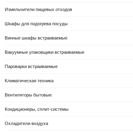
4.9
(
12
)
4.9
(
35
)
Измельчители пищевых отходов
Шкафы для подогрева посуды
Винные шкафы встраиваемые
ЕСТЬ В 21VEK СТРОЙ
ЕСТЬ В 21VEK СТРОЙ
Вакуумные упаковщики встраиваемые
7
,
75 Ҕ
18
,
68 Ҕ
Пароварки встраиваемые
Проволока вязальная Lihtar
Уголок алюминиевый Profiling
Завяжи 1.0мм (40м,
20х20 (3м, черный)
оцинкованная)
Климатическая техника
В корзину
В корзину
Вентиляторы бытовые
Кондиционеры, сплит-системы
5.0
(
10
)
4.8
(
11
)
Охладители воздуха