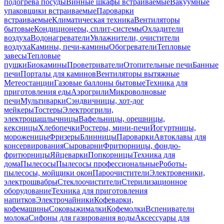
подогрева посуды
Винные шкафы встраиваемые
Вакуумные
упаковщики встраиваемые
Пароварки
встраиваемые
Климатическая техника
Вентиляторы
бытовые
Кондиционеры, сплит-системы
Охладители
воздуха
Водонагреватели
Увлажнители, очистители
воздуха
Камины, печи-камины
Обогреватели
Тепловые
завесы
Тепловые
пушки
Биокамины
Проветриватели
Отопительные печи
Банные
печи
Порталы для каминов
Вентиляторы вытяжные
Метеостанции
Газовые баллоны бытовые
Техника для
приготовления еды
Аэрогрили
Микроволновые
печи
Мультиварки
Сэндвичницы, хот-дог
мейкеры
Тостеры
Электрогрили,
электрошашлычницы
Вафельницы, орешницы,
кексницы
Хлебопечки
Ростеры, мини-печи
Йогуртницы,
мороженицы
Фризеры
Блинницы
Пароварки
Автоклавы для
консервирования
Сыроварни
Фритюрницы, фондю-
фритюрницы
Яйцеварки
Попкорницы
Техника для
дома
Пылесосы
Пылесосы профессиональные
Роботы-
пылесосы, мойщики окон
Пароочистители
Электровеники,
электрошвабры
Стеклоочистители
Стерилизационное
оборудование
Техника для приготовления
напитков
Электрочайники
Кофеварки,
кофемашины
Соковыжималки
Кофемолки
Вспениватели
молока
Сифоны для газирования воды
Аксессуары для