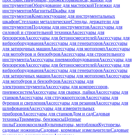
инструментов
Оборудование для мастерской
Тележки для
инструментов
Магниты
Шкафы для
инструментов
Комплектующие для инструментальных
шкафов
Стеллажи металлические
Стенды, держатели для
инструментов
Поддоны для инструментов
Аксессуары для
силовой и строительной техники
Аксессуары для
бензорезов
Аксессуары для бетоносмесителей
Аксессуары для
виброоборудования
Аксессуары для генераторов
Аксессуары
для затирочных машин
Аксессуары для мотопомп
Аксессуары
для мотобуров и бензобуров
Аксессуары для строительного
инструмента
Аксессуары пневмооборудования
Аксессуары для
бензорезов
Аксессуары для бетоносмесителей
Аксессуары для
виброоборудования
Аксессуары для генераторов
Аксессуары
для затирочных машин
Аксессуары для мотопомп
Аксессуары
для мотобуров и бензобуров
Аксессуары для
электроинструмента
Аксессуары для компрессоров,
пневмосистем
Аксессуары для сварки, пайки
Аксессуары для
станков
Аксессуары для стружкоотсосов
Аксессуары для
бурения и сверления
Аксессуары для резания
Аксессуары для
шлифования
Аксессуары для измерительных
приборов
Аксессуары для станков
Дом и сад
Садовая
техника
Триммеры, бензокосы
Цепные
пилы
Газонокосилки
Культиваторы, мотоблоки
Кусторезы,
садовые ножницы
Садовые, кормовые измельчители
Садовые