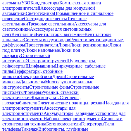
автоматы
УЗО
Конденсаторы
Комплексная защита
электродвигателей
Аксессуары для модульной
автоматики
Светотехника
Промышленное и сигнальное
освещение
Светодиодные ленты
Точечные
светильники
Трековые светильники
Аксессуары для
светотехники
Аксессуары для светодиодных
лент
Вентиляция
Вентиляторы вытяжные
Вентиляторы
канальные
Системы воздуховодов
Решетки вентиляционные,
диффузоры
Проветриватели
Люки
Люки ревизионные
Люки
под плитку
Люки напольные
Люки под
покраску
Строительный
инструмент
Электроинструмент
Шуруповерты,
гайковерты
Шлифмашины
Циркулярные, сабельные
пилы
Перфораторы, отбойные
молотки
Электролобзики
Дрели
Строительные
миксеры
Дальномеры
Многофункциональные
инструменты
Строительные фены
Строительные
пистолеты
Фрезеры
Рубанки, стамески
электрические
Краскопульты
Степлеры,
гвоздезабиватели
Электрические ножницы, резаки
Насадки для
электроинструмента
Аксессуары для
электроинструмента
Аккумуляторы, зарядные устройства для
электроинструмента
Наборы электроинструмента
Силовая и
строительная техника
Бетоносмесители
Генераторы
Тали,
тельферы
Такелаж
Виброплиты, глубинные