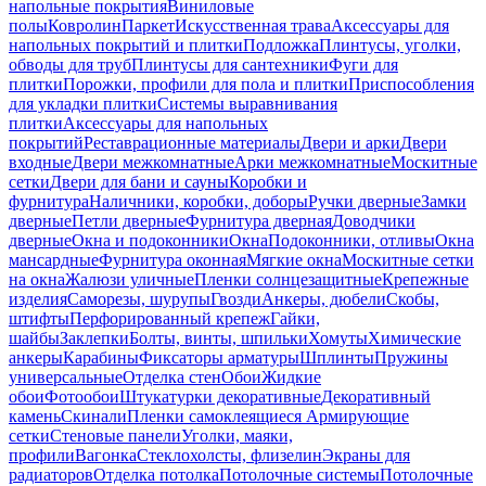
напольные покрытия
Виниловые
полы
Ковролин
Паркет
Искусственная трава
Аксессуары для
напольных покрытий и плитки
Подложка
Плинтусы, уголки,
обводы для труб
Плинтусы для сантехники
Фуги для
плитки
Порожки, профили для пола и плитки
Приспособления
для укладки плитки
Системы выравнивания
плитки
Аксессуары для напольных
покрытий
Реставрационные материалы
Двери и арки
Двери
входные
Двери межкомнатные
Арки межкомнатные
Москитные
сетки
Двери для бани и сауны
Коробки и
фурнитура
Наличники, коробки, доборы
Ручки дверные
Замки
дверные
Петли дверные
Фурнитура дверная
Доводчики
дверные
Окна и подоконники
Окна
Подоконники, отливы
Окна
мансардные
Фурнитура оконная
Мягкие окна
Москитные сетки
на окна
Жалюзи уличные
Пленки солнцезащитные
Крепежные
изделия
Саморезы, шурупы
Гвозди
Анкеры, дюбели
Скобы,
штифты
Перфорированный крепеж
Гайки,
шайбы
Заклепки
Болты, винты, шпильки
Хомуты
Химические
анкеры
Карабины
Фиксаторы арматуры
Шплинты
Пружины
универсальные
Отделка стен
Обои
Жидкие
обои
Фотообои
Штукатурки декоративные
Декоративный
камень
Скинали
Пленки самоклеящиеся
Армирующие
сетки
Стеновые панели
Уголки, маяки,
профили
Вагонка
Стеклохолсты, флизелин
Экраны для
радиаторов
Отделка потолка
Потолочные системы
Потолочные