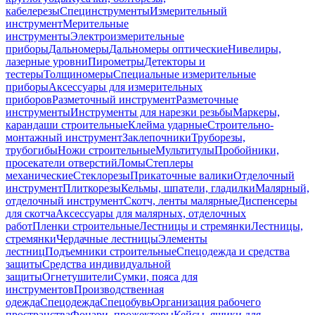
кабелерезы
Специнструменты
Измерительный
инструмент
Мерительные
инструменты
Электроизмерительные
приборы
Дальномеры
Дальномеры оптические
Нивелиры,
лазерные уровни
Пирометры
Детекторы и
тестеры
Толщиномеры
Специальные измерительные
приборы
Аксессуары для измерительных
приборов
Разметочный инструмент
Разметочные
инструменты
Инструменты для нарезки резьбы
Маркеры,
карандаши строительные
Клейма ударные
Строительно-
монтажный инструмент
Заклепочники
Труборезы,
трубогибы
Ножи строительные
Мультитулы
Пробойники,
просекатели отверстий
Ломы
Степлеры
механические
Стеклорезы
Прикаточные валики
Отделочный
инструмент
Плиткорезы
Кельмы, шпатели, гладилки
Малярный,
отделочный инструмент
Скотч, ленты малярные
Диспенсеры
для скотча
Аксессуары для малярных, отделочных
работ
Пленки строительные
Лестницы и стремянки
Лестницы,
стремянки
Чердачные лестницы
Элементы
лестниц
Подъемники строительные
Спецодежда и средства
защиты
Средства индивидуальной
защиты
Огнетушители
Сумки, пояса для
инструментов
Производственная
одежда
Спецодежда
Спецобувь
Организация рабочего
пространства
Фонари, прожекторы
Кейсы, ящики для