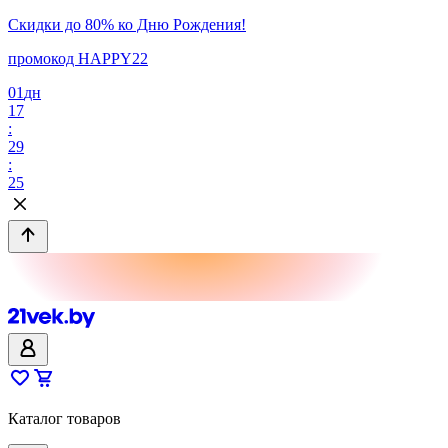
Скидки до 80% ко Дню Рождения!
промокод HAPPY22
01
дн
17
:
29
:
25
Каталог товаров