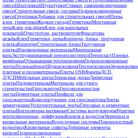
смеси
Шпатлевки
Штукатурки
Стяжки, самонивелирующие
смеси
Строительные смеси, составы
Гидроизоляционные
смеси
Грунтовки
Добавки для строительных смесей
Пены,
клеи, герметики
Жидкие гвозди
Герметики
Монтажная
пена
Клеи для обоев
Клеи для напольных
покрытий
Очистители, растворители
Фиксаторы
резьбы
Клеи
Герметики, пены
Кирпичи, блоки, тротуарная
плитка
Кирпичи
Строительные блоки
Тротуарная
плитка
Изоляционные материалы
Минеральная
вата
Экструдированный пенополистирол
Пенопласт
Пленки,
мембраны
Отражающая теплоизоляция
Гидроизоляционные
ленты
Поликарбонат
Шумоизоляция
Теплоизоляция
Звукоизоляц
плитные и пиломатериалы
Плиты OSB
Фанера
ДСП,
ЛДСП
Мебельные щиты
Террасные доски
Древесные
плиты
Пиломатериалы
Материалы для сухого
строительства
Гипсокартон
Гипсоволокнистые
листы
Цементные плиты
Профили для
гипсокартона
Комплектующие для гипсокартона
Ленты
армирующие
Уплотнительные ленты
Гипсовые и цементные
плиты
Вентиляторы вытяжные
Системы воздуховодов
Решетки
вентиляционные, диффузоры
Кровля и водосток
Черепица и
кровельные материалы
Водосточные системы
Поверхностный
водоотвод
Кровельные софиты
Доборные элементы
кровли
Гидроизоляционные