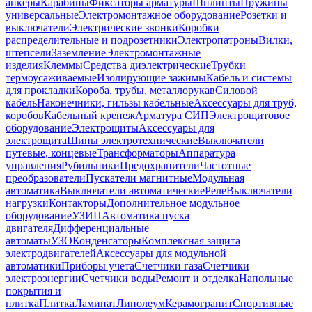
анкеры
Карабины
Фиксаторы арматуры
Шплинты
Пружины
универсальные
Электромонтажное оборудование
Розетки и
выключатели
Электрические звонки
Коробки
распределительные и подрозетники
Электропатроны
Вилки,
штепсели
Заземление
Электромонтажные
изделия
Клеммы
Средства диэлектрические
Трубки
термоусаживаемые
Изолирующие зажимы
Кабель и системы
для прокладки
Короба, трубы, металлорукав
Силовой
кабель
Наконечники, гильзы кабельные
Аксессуары для труб,
коробов
Кабельный крепеж
Арматура СИП
Электрощитовое
оборудование
Электрощиты
Аксессуары для
электрощита
Шины электротехнические
Выключатели
путевые, концевые
Трансформаторы
Аппаратура
управления
Рубильники
Предохранители
Частотные
преобразователи
Пускатели магнитные
Модульная
автоматика
Выключатели автоматические
Реле
Выключатели
нагрузки
Контакторы
Дополнительное модульное
оборудование
УЗИП
Автоматика пуска
двигателя
Дифференциальные
автоматы
УЗО
Конденсаторы
Комплексная защита
электродвигателей
Аксессуары для модульной
автоматики
Приборы учета
Счетчики газа
Счетчики
электроэнергии
Счетчики воды
Ремонт и отделка
Напольные
покрытия и
плитка
Плитка
Ламинат
Линолеум
Керамогранит
Спортивные