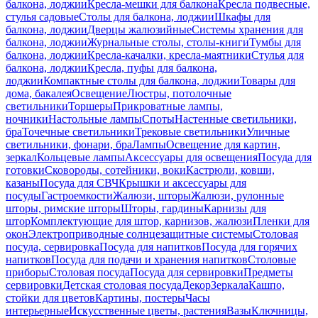
балкона, лоджии
Кресла-мешки для балкона
Кресла подвесные,
стулья садовые
Столы для балкона, лоджии
Шкафы для
балкона, лоджии
Дверцы жалюзийные
Системы хранения для
балкона, лоджии
Журнальные столы, столы-книги
Тумбы для
балкона, лоджии
Кресла-качалки, кресла-маятники
Стулья для
балкона, лоджии
Кресла, пуфы для балкона,
лоджии
Компактные столы для балкона, лоджии
Товары для
дома, бакалея
Освещение
Люстры, потолочные
светильники
Торшеры
Прикроватные лампы,
ночники
Настольные лампы
Споты
Настенные светильники,
бра
Точечные светильники
Трековые светильники
Уличные
светильники, фонари, бра
Лампы
Освещение для картин,
зеркал
Кольцевые лампы
Аксессуары для освещения
Посуда для
готовки
Сковороды, сотейники, воки
Кастрюли, ковши,
казаны
Посуда для СВЧ
Крышки и аксессуары для
посуды
Гастроемкости
Жалюзи, шторы
Жалюзи, рулонные
шторы, римские шторы
Шторы, гардины
Карнизы для
штор
Комплектующие для штор, карнизов, жалюзи
Пленки для
окон
Электроприводные солнцезащитные системы
Столовая
посуда, сервировка
Посуда для напитков
Посуда для горячих
напитков
Посуда для подачи и хранения напитков
Столовые
приборы
Столовая посуда
Посуда для сервировки
Предметы
сервировки
Детская столовая посуда
Декор
Зеркала
Кашпо,
стойки для цветов
Картины, постеры
Часы
интерьерные
Искусственные цветы, растения
Вазы
Ключницы,