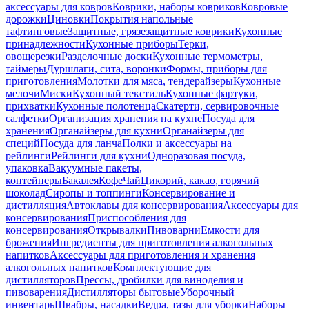
аксессуары для ковров
Коврики, наборы ковриков
Ковровые
дорожки
Циновки
Покрытия напольные
тафтинговые
Защитные, грязезащитные коврики
Кухонные
принадлежности
Кухонные приборы
Терки,
овощерезки
Разделочные доски
Кухонные термометры,
таймеры
Дуршлаги, сита, воронки
Формы, приборы для
приготовления
Молотки для мяса, тендерайзеры
Кухонные
мелочи
Миски
Кухонный текстиль
Кухонные фартуки,
прихватки
Кухонные полотенца
Скатерти, сервировочные
салфетки
Организация хранения на кухне
Посуда для
хранения
Органайзеры для кухни
Органайзеры для
специй
Посуда для ланча
Полки и аксессуары на
рейлинги
Рейлинги для кухни
Одноразовая посуда,
упаковка
Вакуумные пакеты,
контейнеры
Бакалея
Кофе
Чай
Цикорий, какао, горячий
шоколад
Сиропы и топпинги
Консервирование и
дистилляция
Автоклавы для консервирования
Аксессуары для
консервирования
Приспособления для
консервирования
Открывалки
Пивоварни
Емкости для
брожения
Ингредиенты для приготовления алкогольных
напитков
Аксессуары для приготовления и хранения
алкогольных напитков
Комплектующие для
дистилляторов
Прессы, дробилки для виноделия и
пивоварения
Дистилляторы бытовые
Уборочный
инвентарь
Швабры, насадки
Ведра, тазы для уборки
Наборы