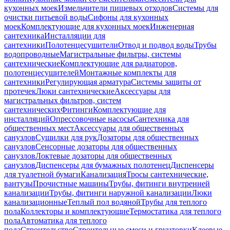
кухонных моек
Измельчители пищевых отходов
Системы для
очистки питьевой воды
Сифоны для кухонных
моек
Комплектующие для кухонных моек
Инженерная
сантехника
Инсталляции для
сантехники
Полотенцесушители
Отвод и подвод воды
Трубы
водопроводные
Магистральные фильтры, системы
сантехнические
Комплектующие для радиаторов,
полотенцесушителей
Монтажные комплекты для
сантехники
Регулирующая арматура
Системы защиты от
протечек
Люки сантехнические
Аксессуары для
магистральных фильтров, систем
сантехнических
Фитинги
Комплектующие для
инсталляций
Опрессовочные насосы
Сантехника для
общественных мест
Аксессуары для общественных
санузлов
Сушилки для рук
Дозаторы для общественных
санузлов
Сенсорные дозаторы для общественных
санузлов
Локтевые дозаторы для общественных
санузлов
Диспенсеры для бумажных полотенец
Диспенсеры
для туалетной бумаги
Канализация
Тросы сантехнические,
вантузы
Прочистные машины
Трубы, фитинги внутренней
канализации
Трубы, фитинги наружной канализации
Люки
канализационные
Теплый пол водяной
Трубы для теплого
пола
Коллекторы и комплектующие
Термостатика для теплого
пола
Автоматика для теплого
пола
Строительство
Строительные смеси и грунтовки
Клеевые