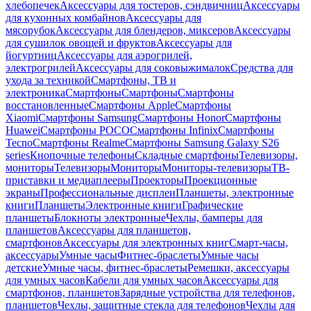
хлебопечек
Аксессуары для тостеров, сэндвичниц
Аксессуары
для кухонных комбайнов
Аксессуары для
мясорубок
Аксессуары для блендеров, миксеров
Аксессуары
для сушилок овощей и фруктов
Аксессуары для
йогуртниц
Аксессуары для аэрогрилей,
электрогрилей
Аксессуары для соковыжималок
Средства для
ухода за техникой
Смартфоны, ТВ и
электроника
Смартфоны
Смартфоны
Смартфоны
восстановленные
Смартфоны Apple
Смартфоны
Xiaomi
Смартфоны Samsung
Смартфоны Honor
Смартфоны
Huawei
Смартфоны POCO
Смартфоны Infinix
Смартфоны
Tecno
Смартфоны Realme
Смартфоны Samsung Galaxy S26
series
Кнопочные телефоны
Складные смартфоны
Телевизоры,
мониторы
Телевизоры
Мониторы
Мониторы-телевизоры
ТВ-
приставки и медиаплееры
Проекторы
Проекционные
экраны
Профессиональные дисплеи
Планшеты, электронные
книги
Планшеты
Электронные книги
Графические
планшеты
Блокноты электронные
Чехлы, бамперы для
планшетов
Аксессуары для планшетов,
смартфонов
Аксессуары для электронных книг
Смарт-часы,
аксессуары
Умные часы
Фитнес-браслеты
Умные часы
детские
Умные часы, фитнес-браслеты
Ремешки, аксессуары
для умных часов
Кабели для умных часов
Аксессуары для
смартфонов, планшетов
Зарядные устройства для телефонов,
планшетов
Чехлы, защитные стекла для телефонов
Чехлы для