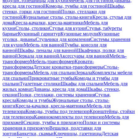
модули
Столешницы для кухни
Мебель для гостиной
Диваны,
кресла для гостиной
Комоды, тумбы для гостиной
Шкафы,
стенки, горки для гостиной
Полки, стеллажи для
гостиной
Журнальные столы, столы-книги
Кресла, стулья для
дома
Кресла-качалки, кресла-маятники
Мебель для
кухни
Столы, столики
Стулья для кухни
Стулья, табуреты
барные
Кухонный гарнитур
Кухонные модули
Кухонные
уголки, диваны
Стульчики для кормления
Системы хранения
для кухни
Мебель для ванной
Тумбы, консоли для
ванной
Шкафы, пеналы для ванной
Шкафчики, полки для
ванной
Зеркала для ванной
Аксессуары для ванной
Мебель-
трансформер
Мебель-трансформер
Кровати-
трансформеры
Детские кроватки-трансформеры
Столы-
трансформеры
Мебель для спальни
Зеркала
Комплекты мебели
для спальни
Прикроватные тумбы
Комоды и тумбы для
спальни
Туалетные столики
Шкафы для спальни
Мебель для
жилых комнат
Диваны, кресла для дома
Шкафы, стенки,
секции
Полки, стеллажи, системы хранения
Стулья,
кресла
Комоды и тумбы
Журнальные столы, столы-
книги
Кресла-качалки, кресла-маятники
Мебель для
телевизора
Комоды, тумбы под телевизор
Кронштейны, стойки
для телевизора
Каминокомплекты под телевизор
Мебель для
прихожей
Секции, тумбы в прихожую
Полки и системы
хранения в прихожую
Вешалки, подставки для
зонтов
Банкетки, скамьи
Ключницы, газетницы
Детская