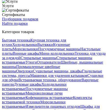
Услуги
Сертификаты
Подборщик подарков
Найти подарки
Категории товаров
Бытовая техника
Крупная техника для
кухни
Холодильники
Вытяжки
Кухонные
плиты
Морозильники
Посудомоечные машины
Настольные
плиты
Винные шкафы
Мини-холодильники
Техника для ухода
за одеждой
Стиральные машины
Стиральные машины
встраиваемые
Утюги
Отпариватели
Швейные, вышивальные
машины
Промышленные швейные
машины
Оверлоки
Сушильные машины, шкафы
Гладильные
системы, прессы
Машинки для удаления катышков
Сушилки
для обуви
Встраиваемая техника, оборудование
Варочные
панели
Духовые шкафы
Холодильники
встраиваемые
Посудомоечные машины
встраиваемые
Микроволновые печи
встраиваемые
Кофемашины встраиваемые
Комплекты
встраиваемой техники
Морозильники
встраиваемые
Измельчители пищевых отходов
Шкафы для