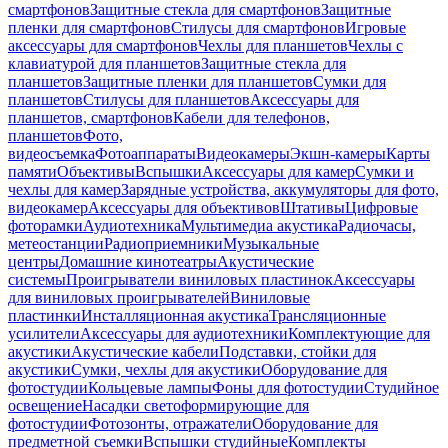
смартфонов
Защитные стекла для смартфонов
Защитные
пленки для смартфонов
Стилусы для смартфонов
Игровые
аксессуары для смартфонов
Чехлы для планшетов
Чехлы с
клавиатурой для планшетов
Защитные стекла для
планшетов
Защитные пленки для планшетов
Сумки для
планшетов
Стилусы для планшетов
Аксессуары для
планшетов, смартфонов
Кабели для телефонов,
планшетов
Фото,
видеосъемка
Фотоаппараты
Видеокамеры
Экшн-камеры
Карты
памяти
Объективы
Вспышки
Аксессуары для камер
Сумки и
чехлы для камер
Зарядные устройства, аккумуляторы для фото,
видеокамер
Аксессуары для объективов
Штативы
Цифровые
фоторамки
Аудиотехника
Мультимедиа акустика
Радиочасы,
метеостанции
Радиоприемники
Музыкальные
центры
Домашние кинотеатры
Акустические
системы
Проигрыватели виниловых пластинок
Аксессуары
для виниловых проигрывателей
Виниловые
пластинки
Инсталляционная акустика
Трансляционные
усилители
Аксессуары для аудиотехники
Комплектующие для
акустики
Акустические кабели
Подставки, стойки для
акустики
Сумки, чехлы для акустики
Оборудование для
фотостудии
Кольцевые лампы
Фоны для фотостудии
Студийное
освещение
Насадки светоформирующие для
фотостудии
Фотозонты, отражатели
Оборудование для
предметной съемки
Вспышки студийные
Комплекты