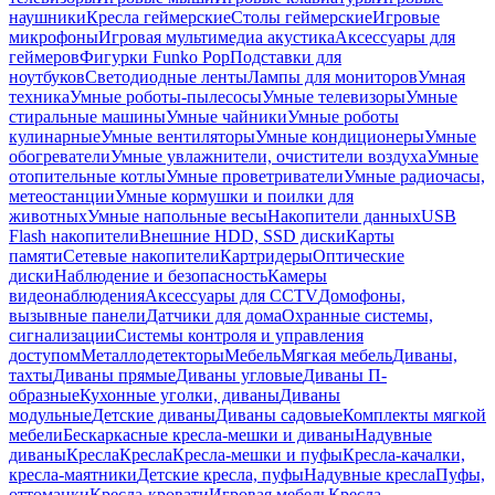
наушники
Кресла геймерские
Столы геймерские
Игровые
микрофоны
Игровая мультимедиа акустика
Аксессуары для
геймеров
Фигурки Funko Pop
Подставки для
ноутбуков
Светодиодные ленты
Лампы для мониторов
Умная
техника
Умные роботы-пылесосы
Умные телевизоры
Умные
стиральные машины
Умные чайники
Умные роботы
кулинарные
Умные вентиляторы
Умные кондиционеры
Умные
обогреватели
Умные увлажнители, очистители воздуха
Умные
отопительные котлы
Умные проветриватели
Умные радиочасы,
метеостанции
Умные кормушки и поилки для
животных
Умные напольные весы
Накопители данных
USB
Flash накопители
Внешние HDD, SSD диски
Карты
памяти
Сетевые накопители
Картридеры
Оптические
диски
Наблюдение и безопасность
Камеры
видеонаблюдения
Аксессуары для CCTV
Домофоны,
вызывные панели
Датчики для дома
Охранные системы,
сигнализации
Системы контроля и управления
доступом
Металлодетекторы
Мебель
Мягкая мебель
Диваны,
тахты
Диваны прямые
Диваны угловые
Диваны П-
образные
Кухонные уголки, диваны
Диваны
модульные
Детские диваны
Диваны садовые
Комплекты мягкой
мебели
Бескаркасные кресла-мешки и диваны
Надувные
диваны
Кресла
Кресла
Кресла-мешки и пуфы
Кресла-качалки,
кресла-маятники
Детские кресла, пуфы
Надувные кресла
Пуфы,
оттоманки
Кресла-кровати
Игровая мебель
Кресла