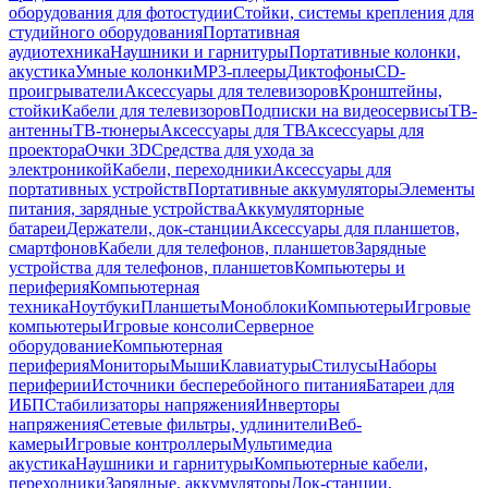
оборудования для фотостудии
Стойки, системы крепления для
студийного оборудования
Портативная
аудиотехника
Наушники и гарнитуры
Портативные колонки,
акустика
Умные колонки
MP3-плееры
Диктофоны
CD-
проигрыватели
Аксессуары для телевизоров
Кронштейны,
стойки
Кабели для телевизоров
Подписки на видеосервисы
ТВ-
антенны
ТВ-тюнеры
Аксессуары для ТВ
Аксессуары для
проектора
Очки 3D
Средства для ухода за
электроникой
Кабели, переходники
Аксессуары для
портативных устройств
Портативные аккумуляторы
Элементы
питания, зарядные устройства
Аккумуляторные
батареи
Держатели, док-станции
Аксессуары для планшетов,
смартфонов
Кабели для телефонов, планшетов
Зарядные
устройства для телефонов, планшетов
Компьютеры и
периферия
Компьютерная
техника
Ноутбуки
Планшеты
Моноблоки
Компьютеры
Игровые
компьютеры
Игровые консоли
Серверное
оборудование
Компьютерная
периферия
Мониторы
Мыши
Клавиатуры
Стилусы
Наборы
периферии
Источники бесперебойного питания
Батареи для
ИБП
Стабилизаторы напряжения
Инверторы
напряжения
Сетевые фильтры, удлинители
Веб-
камеры
Игровые контроллеры
Мультимедиа
акустика
Наушники и гарнитуры
Компьютерные кабели,
переходники
Зарядные, аккумуляторы
Док-станции,