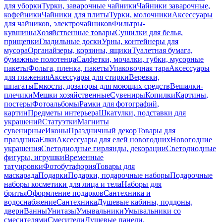
для уборки
Турки, заварочные чайники
Чайники заварочные,
кофейники
Чайники для плиты
Турки, молочники
Аксессуары
для чайников, электрочайников
Фильтры-
кувшины
Хозяйственные товары
Сушилки для белья,
прищепки
Гладильные доски
Урны, контейнеры для
мусора
Органайзеры, корзины, ящики
Туалетная бумага,
бумажные полотенца
Салфетки, мочалки, губки, мусорные
пакеты
Фольга, пленка, пакеты
Упаковочная тара
Аксессуары
для глажения
Аксессуары для стирки
Веревки,
шпагаты
Емкости, дозаторы для моющих средств
Вешалки-
плечики
Мешки хозяйственные
Сувениры
Копилки
Картины,
постеры
Фотоальбомы
Рамки для фотографий,
картин
Предметы интерьера
Шкатулки, подставки для
украшений
Статуэтки
Магниты
сувенирные
Иконы
Праздничный декор
Товары для
праздника
Елки
Аксессуары для елей новогодних
Новогодние
украшения
Светодиодные гирлянды, декорации
Светодиодные
фигуры, игрушки
Временные
татуировки
Фотобутафория
Товары для
маскарада
Подарки
Подарки, подарочные наборы
Подарочные
наборы косметики для лица и тела
Наборы для
бритья
Оформление подарков
Сантехника и
водоснабжение
Сантехника
Душевые кабины, поддоны,
двери
Ванны
Унитазы
Умывальники
Умывальники со
смесителями
Смесители
Душевые панели,