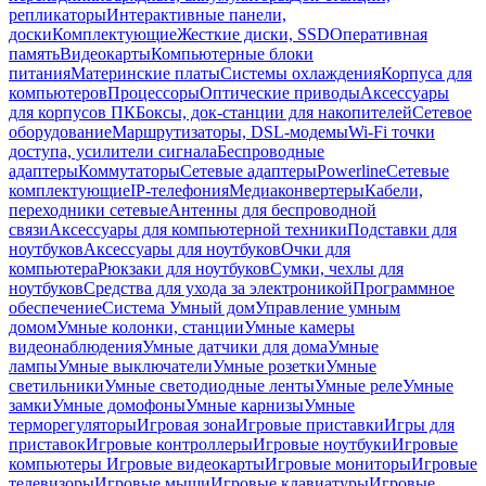
репликаторы
Интерактивные панели,
доски
Комплектующие
Жесткие диски, SSD
Оперативная
память
Видеокарты
Компьютерные блоки
питания
Материнские платы
Системы охлаждения
Корпуса для
компьютеров
Процессоры
Оптические приводы
Аксессуары
для корпусов ПК
Боксы, док-станции для накопителей
Сетевое
оборудование
Маршрутизаторы, DSL-модемы
Wi-Fi точки
доступа, усилители сигнала
Беспроводные
адаптеры
Коммутаторы
Сетевые адаптеры
Powerline
Сетевые
комплектующие
IP-телефония
Медиаконвертеры
Кабели,
переходники сетевые
Антенны для беспроводной
связи
Аксессуары для компьютерной техники
Подставки для
ноутбуков
Аксессуары для ноутбуков
Очки для
компьютера
Рюкзаки для ноутбуков
Сумки, чехлы для
ноутбуков
Средства для ухода за электроникой
Программное
обеспечение
Система Умный дом
Управление умным
домом
Умные колонки, станции
Умные камеры
видеонаблюдения
Умные датчики для дома
Умные
лампы
Умные выключатели
Умные розетки
Умные
светильники
Умные светодиодные ленты
Умные реле
Умные
замки
Умные домофоны
Умные карнизы
Умные
терморегуляторы
Игровая зона
Игровые приставки
Игры для
приставок
Игровые контроллеры
Игровые ноутбуки
Игровые
компьютеры
Игровые видеокарты
Игровые мониторы
Игровые
телевизоры
Игровые мыши
Игровые клавиатуры
Игровые