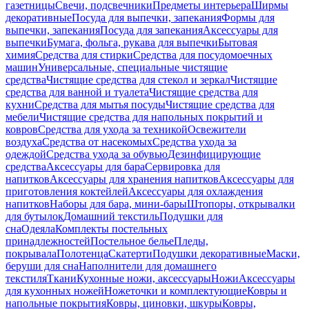
газетницы
Свечи, подсвечники
Предметы интерьера
Ширмы
декоративные
Посуда для выпечки, запекания
Формы для
выпечки, запекания
Посуда для запекания
Аксессуары для
выпечки
Бумага, фольга, рукава для выпечки
Бытовая
химия
Средства для стирки
Средства для посудомоечных
машин
Универсальные, специальные чистящие
средства
Чистящие средства для стекол и зеркал
Чистящие
средства для ванной и туалета
Чистящие средства для
кухни
Средства для мытья посуды
Чистящие средства для
мебели
Чистящие средства для напольных покрытий и
ковров
Средства для ухода за техникой
Освежители
воздуха
Средства от насекомых
Средства ухода за
одеждой
Средства ухода за обувью
Дезинфицирующие
средства
Аксессуары для бара
Сервировка для
напитков
Аксессуары для хранения напитков
Аксессуары для
приготовления коктейлей
Аксессуары для охлаждения
напитков
Наборы для бара, мини-бары
Штопоры, открывалки
для бутылок
Домашний текстиль
Подушки для
сна
Одеяла
Комплекты постельных
принадлежностей
Постельное белье
Пледы,
покрывала
Полотенца
Скатерти
Подушки декоративные
Маски,
беруши для сна
Наполнители для домашнего
текстиля
Ткани
Кухонные ножи, аксессуары
Ножи
Аксессуары
для кухонных ножей
Ножеточки и комплектующие
Ковры и
напольные покрытия
Ковры, циновки, шкуры
Ковры,