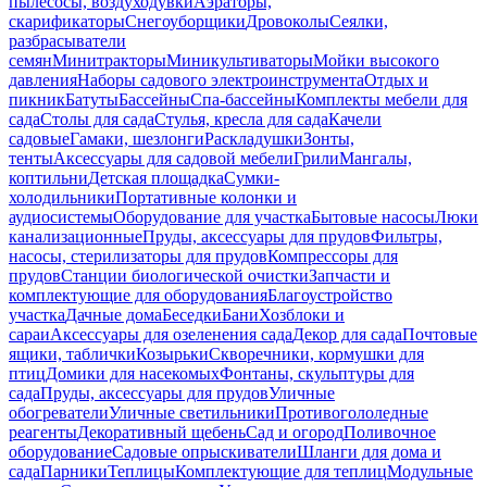
пылесосы, воздуходувки
Аэраторы,
скарификаторы
Снегоуборщики
Дровоколы
Сеялки,
разбрасыватели
семян
Минитракторы
Миникультиваторы
Мойки высокого
давления
Наборы садового электроинструмента
Отдых и
пикник
Батуты
Бассейны
Спа-бассейны
Комплекты мебели для
сада
Столы для сада
Стулья, кресла для сада
Качели
садовые
Гамаки, шезлонги
Раскладушки
Зонты,
тенты
Аксессуары для садовой мебели
Грили
Мангалы,
коптильни
Детская площадка
Сумки-
холодильники
Портативные колонки и
аудиосистемы
Оборудование для участка
Бытовые насосы
Люки
канализационные
Пруды, аксессуары для прудов
Фильтры,
насосы, стерилизаторы для прудов
Компрессоры для
прудов
Станции биологической очистки
Запчасти и
комплектующие для оборудования
Благоустройство
участка
Дачные дома
Беседки
Бани
Хозблоки и
сараи
Аксессуары для озеленения сада
Декор для сада
Почтовые
ящики, таблички
Козырьки
Скворечники, кормушки для
птиц
Домики для насекомых
Фонтаны, скульптуры для
сада
Пруды, аксессуары для прудов
Уличные
обогреватели
Уличные светильники
Противогололедные
реагенты
Декоративный щебень
Сад и огород
Поливочное
оборудование
Садовые опрыскиватели
Шланги для дома и
сада
Парники
Теплицы
Комплектующие для теплиц
Модульные