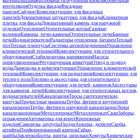
материалы
Шифер
Профнастил
Рулонная кровля
Кровельная
вентиляция
Отделка фасада
Фасадные
панели
Сайдинг
Комплектующие для фасадных
панелей
Декоративные штукатурки для фасада
Клинкерная
плитка для фасада
Декоративный камень для наружной
отделки
Отопление
Отопительные котлы
Газовые
колонки
Камины, печи-камины
Отопительные печи
Банные
печи
Водонагреватели
Радиаторы отопления, батареи
Теплый
пол
Теплые плинтусы
Системы антиобледенения
Управление
климатической техникой
Комплектующие для отопительного
оборудования
Стабилизаторы напряжения
Насосы
циркуляционные
Регулирующая арматура
Отвод и подвод
воды
Дымоходы и комплектующие
Управление климатической
техникой
Комплектующие для радиаторов
Комплектующие для
теплого пола
Топливо и аксессуары для отопительного
оборудования
Комплектующие для печей, каминов
Аксессуары
для каминов, печей
Комплектующие для отопительных котлов,
водонагревателей
Канализация
Тросы сантехнические,
вантузы
Прочистные машины
Трубы, фитинги внутренней
канализации
Трубы, фитинги наружной канализации
Люки
канализационные
Металлопрокат
Металлопрокат
Сваи
Заборы,
ограждения
Автоматика для ворот
Крепежные
изделия
Саморезы, шурупы
Гвозди
Анкеры, дюбели
Скобы,
штифты
Перфорированный крепеж
Гайки,
шайбы
Заклепки
Болты, винты, шпильки
Хомуты
Химические