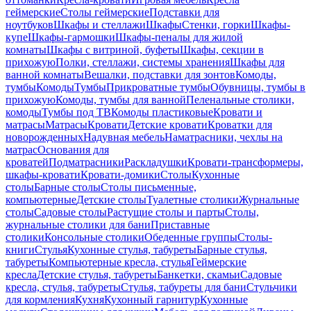
геймерские
Столы геймерские
Подставки для
ноутбуков
Шкафы и стеллажи
Шкафы
Стенки, горки
Шкафы-
купе
Шкафы-гармошки
Шкафы-пеналы для жилой
комнаты
Шкафы с витриной, буфеты
Шкафы, секции в
прихожую
Полки, стеллажи, системы хранения
Шкафы для
ванной комнаты
Вешалки, подставки для зонтов
Комоды,
тумбы
Комоды
Тумбы
Прикроватные тумбы
Обувницы, тумбы в
прихожую
Комоды, тумбы для ванной
Пеленальные столики,
комоды
Тумбы под ТВ
Комоды пластиковые
Кровати и
матрасы
Матрасы
Кровати
Детские кровати
Кроватки для
новорожденных
Надувная мебель
Наматрасники, чехлы на
матрас
Основания для
кроватей
Подматрасники
Раскладушки
Кровати-трансформеры,
шкафы-кровати
Кровати-домики
Столы
Кухонные
столы
Барные столы
Столы письменные,
компьютерные
Детские столы
Туалетные столики
Журнальные
столы
Садовые столы
Растущие столы и парты
Столы,
журнальные столики для бани
Приставные
столики
Консольные столики
Обеденные группы
Столы-
книги
Стулья
Кухонные стулья, табуреты
Барные стулья,
табуреты
Компьютерные кресла, стулья
Геймерские
кресла
Детские стулья, табуреты
Банкетки, скамьи
Садовые
кресла, стулья, табуреты
Стулья, табуреты для бани
Стульчики
для кормления
Кухня
Кухонный гарнитур
Кухонные