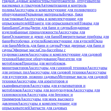
грядки
Садовые компостеры
Уничтожители, отпугиватели
насекомых и грызунов
Автоматизация и контроль
полива
Аксессуары и комплектующие для поливочного
оборудования
Укрывные материалы
Бочки, баки
пластиковые
Аксессуары и комплектующие для
опрыскивателей
Шланги для опрыскивателей
Товары для
бани
Бани
Сауны
Двери для бани и сауны
Бондарные
изделия
Банные принадлежности
Аксессуары для
бани
Оснащение и декор для бани
Измерительные приборы для
бани
Фитобочки, купели
Комплектующие для купелей
Окна
для бани
Мебель для бани и сауны
Ручки дверные для бани и
сауны
Эфирные масла
Спа-бассейны с
гидромассажем
Аксессуары и комплектующие для садовой
техники
Навесное оборудование
Двигатели для
мотоблоков
Прицепы для мотоблоков,
минитракторов
Аксессуары для газонной техники
Аксессуары
для цепных пил
Аксессуары для садовой техники
Аксессуары
для кусторезов, ножниц садовых
Моторные масла для садовой
техники
Аксессуары для аэратоторов и
скарификаторов
Аксессуары для культиваторов и
мотоблоков
Аксессуары для воздуходувок
Аксессуары для
газонокосилок
Аксессуары для бензокос и
триммеров
Аксессуары для моек высокого
давления
Аксессуары и комплектующие для
опрыскивателей
Запчасти для садовых