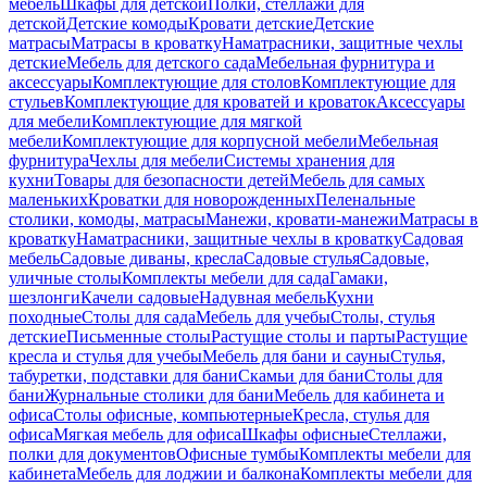
мебель
Шкафы для детской
Полки, стеллажи для
детской
Детские комоды
Кровати детские
Детские
матрасы
Матрасы в кроватку
Наматрасники, защитные чехлы
детские
Мебель для детского сада
Мебельная фурнитура и
аксессуары
Комплектующие для столов
Комплектующие для
стульев
Комплектующие для кроватей и кроваток
Аксессуары
для мебели
Комплектующие для мягкой
мебели
Комплектующие для корпусной мебели
Мебельная
фурнитура
Чехлы для мебели
Системы хранения для
кухни
Товары для безопасности детей
Мебель для самых
маленьких
Кроватки для новорожденных
Пеленальные
столики, комоды, матрасы
Манежи, кровати-манежи
Матрасы в
кроватку
Наматрасники, защитные чехлы в кроватку
Садовая
мебель
Садовые диваны, кресла
Садовые стулья
Садовые,
уличные столы
Комплекты мебели для сада
Гамаки,
шезлонги
Качели садовые
Надувная мебель
Кухни
походные
Столы для сада
Мебель для учебы
Столы, стулья
детские
Письменные столы
Растущие столы и парты
Растущие
кресла и стулья для учебы
Мебель для бани и сауны
Стулья,
табуретки, подставки для бани
Скамьи для бани
Столы для
бани
Журнальные столики для бани
Мебель для кабинета и
офиса
Столы офисные, компьютерные
Кресла, стулья для
офиса
Мягкая мебель для офиса
Шкафы офисные
Стеллажи,
полки для документов
Офисные тумбы
Комплекты мебели для
кабинета
Мебель для лоджии и балкона
Комплекты мебели для