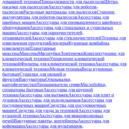
домашней техники
Принадлежности для пылесосов
Щетки,
насадки для пылесосов
Аксессуары для роботов-
пылесосов
Расходные материалы для пылесосов
Станции,
аккумуляторы для роботов-пылесосов
Аксессуары для
швейных машин
Аксессуары для промышленного швейного
оборудования
Аксессуары для стиральных и сушильных
машин
Аксессуары для пароочистителей,
отпаривателей
Аксессуары для стеклоочистителей
Техника для
измельчения продуктов
Блендеры
Кухонные комбайны,
измельчители
Планетарные
миксеры
Миксеры
Мясорубки
Ломтерезки
Комплектующие для
климатической техники
Управление климатической
техникой
Фильтры для климатической техники
Аксессуары для
климатической техники
Мелкая техника
Весы кухонные,
бытовые
Сушилки для овощей и
фруктов
Вакууматоры
Открывалки,
картофелечистки
Проращиватели семян
Маслобойки,
сепараторы бытовые
Аксессуары для крупной
техники
Аксессуары для вытяжек
Аксессуары для плит и
духовок
Аксессуары для холодильников
Аксессуары для
посудомоечных машин
Средства для посудомоечных
машин
Средства для ухода за техникой
Аксессуары для
кухонной техники
Аксессуары для микроволновых
печей
Вакуумные пакеты, контейнеры
Аксессуары для
кофемашин
Аксессуары для мультиварок,