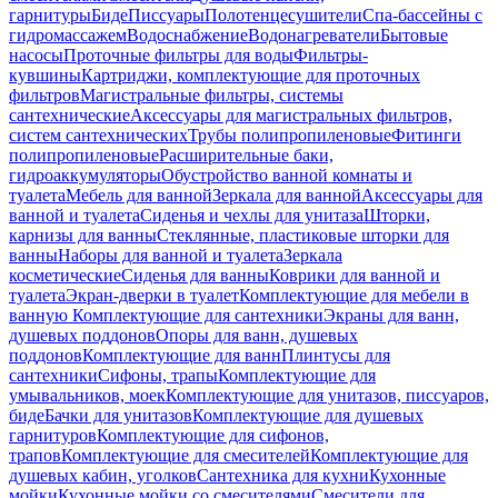
гарнитуры
Биде
Писсуары
Полотенцесушители
Спа-бассейны с
гидромассажем
Водоснабжение
Водонагреватели
Бытовые
насосы
Проточные фильтры для воды
Фильтры-
кувшины
Картриджи, комплектующие для проточных
фильтров
Магистральные фильтры, системы
сантехнические
Аксессуары для магистральных фильтров,
систем сантехнических
Трубы полипропиленовые
Фитинги
полипропиленовые
Расширительные баки,
гидроаккумуляторы
Обустройство ванной комнаты и
туалета
Мебель для ванной
Зеркала для ванной
Аксессуары для
ванной и туалета
Сиденья и чехлы для унитаза
Шторки,
карнизы для ванны
Стеклянные, пластиковые шторки для
ванны
Наборы для ванной и туалета
Зеркала
косметические
Сиденья для ванны
Коврики для ванной и
туалета
Экран-дверки в туалет
Комплектующие для мебели в
ванную
Комплектующие для сантехники
Экраны для ванн,
душевых поддонов
Опоры для ванн, душевых
поддонов
Комплектующие для ванн
Плинтусы для
сантехники
Сифоны, трапы
Комплектующие для
умывальников, моек
Комплектующие для унитазов, писсуаров,
биде
Бачки для унитазов
Комплектующие для душевых
гарнитуров
Комплектующие для сифонов,
трапов
Комплектующие для смесителей
Комплектующие для
душевых кабин, уголков
Сантехника для кухни
Кухонные
мойки
Кухонные мойки со смесителями
Смесители для