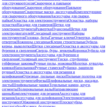
для стружкоотсосов
Сварочное и паяльное
оборудование
Сварочное оборудование
Паяльное
оборудование
Сварочные маски, аксессуары
Комплектующие
для сварочного оборудования
Аксессуары для сварки,
пайки
Оснастка для электроинструмента
Оснастка, наборы
оснастки
Насадки для граверов
Щетки для
электроинструмента
Развертки
Пуансоны
Щетки для
электродвигателей
Слесарный инструмент
Наборы
инструментов
Головки, биты
Гаечные ключи
Отвертки, наборы
отверток
Ножницы слесарные
Клещи строительные
Зубила,
керны, выколотки
Щетки слесарные
Оснастка и аксессуары для
бурения и сверления
Сверла, буры, зенкеры
Коронки
Зубила для
электроинструмента
Аксессуары для бурения и
сверления
Столярный инструмент
Тиски, струбцины,
гейферные зажимы
Ручные пилы, ножовки
Молотки, кувалды,
киянки
Напильники
Ручные стамески
Рубанки, рашпили
ручные
Оснастка и аксессуары для резания и
шлифования
Отрезные, пильные диски
Пильные полотна для
электроинструмента
Фрезы
Шлифовальные диски, насадки,
листы
Шлифовальные чашки
Точильные камни, круги,
сегменты
Полировальные валы
Направляющие
шины
Комплектующие для резания
Аксессуары для
резания
Аксессуары для шлифования
Электромонтажный
инструмент
Обжимной инструмент
Плоскогубцы,
круглогубцы
Кусачки, болторезы,