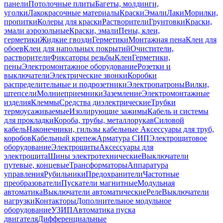
панели
Потолочные плиты
Багеты, молдинги,
уголки
Лакокрасочные материалы
Краски
Эмали
Лаки
Морилки,
пропитки
Колеры для краски
Растворители
Грунтовки
Краски,
эмали аэрозольные
Краски, эмали
Пены, клеи,
герметики
Жидкие гвозди
Герметики
Монтажная пена
Клеи для
обоев
Клеи для напольных покрытий
Очистители,
растворители
Фиксаторы резьбы
Клеи
Герметики,
пены
Электромонтажное оборудование
Розетки и
выключатели
Электрические звонки
Коробки
распределительные и подрозетники
Электропатроны
Вилки,
штепсели
Молниеприемники
Заземление
Электромонтажные
изделия
Клеммы
Средства диэлектрические
Трубки
термоусаживаемые
Изолирующие зажимы
Кабель и системы
для прокладки
Короба, трубы, металлорукав
Силовой
кабель
Наконечники, гильзы кабельные
Аксессуары для труб,
коробов
Кабельный крепеж
Арматура СИП
Электрощитовое
оборудование
Электрощиты
Аксессуары для
электрощита
Шины электротехнические
Выключатели
путевые, концевые
Трансформаторы
Аппаратура
управления
Рубильники
Предохранители
Частотные
преобразователи
Пускатели магнитные
Модульная
автоматика
Выключатели автоматические
Реле
Выключатели
нагрузки
Контакторы
Дополнительное модульное
оборудование
УЗИП
Автоматика пуска
двигателя
Дифференциальные