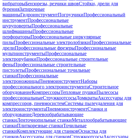
вибраторы
Бензорезы, резчики швов
Стойки, дрели для
бурения
Затирочные
машины
Гидроинструмент
Погрузчики
Профессиональный
инструмент
Профессиональные
шуруповерты
Профессиональные
шлифмашины
Профессиональные
перфораторы
Профессиональные циркулярные
пилы
Профессиональные электролобзики
Профессиональные
дрели
Профессиональные фрезеры
Профессиональные
мультиинструменты
Профессиональные
электрорубанки
Профессиональные строительные
фены
Профессиональные строительные
пистолеты
Профессиональные точильные
станки
Профессиональные
электроножницы
Пневмоинструмент
Наборы
профессионального электроинструмента
Строительное
оборудование
Компрессоры
Тепловые пушки
Пылесосы
профессиональные
Стружкоотсосы
Домкраты
Аксессуары для
компрессоров, пневмосистем
Системы пылеудаления для
электроинструмента
Пневмоинструмент
Станки и
оборудование
Деревообрабатывающие
станки
Ленточнопильные станки
Металлообрабатывающие
станки
Плиткорезные станки
Точильные
станки
Комплектующие для станков
Оснастка для
станков
Аксессуары для станков
Стружкоотсосы
Аксессуары