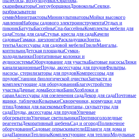
пылесосы, воздуходувки
Аэраторы,
скарификаторы
Снегоуборщики
Дровоколы
Сеялки,
разбрасыватели
семян
Минитракторы
Миникультиваторы
Мойки высокого
давления
Наборы садового электроинструмента
Отдых и
пикник
Батуты
Бассейны
Спа-бассейны
Комплекты мебели для
сада
Столы для сада
Стулья, кресла для сада
Качели
садовые
Гамаки, шезлонги
Раскладушки
Зонты,
тенты
Аксессуары для садовой мебели
Грили
Мангалы,
коптильни
Детская площадка
Сумки-
холодильники
Портативные колонки и
аудиосистемы
Оборудование для участка
Бытовые насосы
Люки
канализационные
Пруды, аксессуары для прудов
Фильтры,
насосы, стерилизаторы для прудов
Компрессоры для
прудов
Станции биологической очистки
Запчасти и
комплектующие для оборудования
Благоустройство
участка
Дачные дома
Беседки
Бани
Хозблоки и
сараи
Аксессуары для озеленения сада
Декор для сада
Почтовые
ящики, таблички
Козырьки
Скворечники, кормушки для
птиц
Домики для насекомых
Фонтаны, скульптуры для
сада
Пруды, аксессуары для прудов
Уличные
обогреватели
Уличные светильники
Противогололедные
реагенты
Декоративный щебень
Сад и огород
Поливочное
оборудование
Садовые опрыскиватели
Шланги для дома и
сада
Парники
Теплицы
Комплектующие для теплиц
Модульные