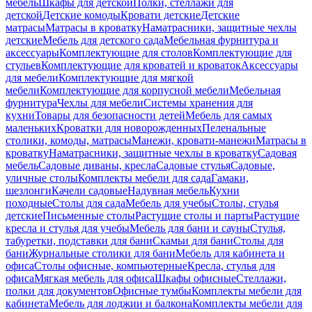
мебель
Шкафы для детской
Полки, стеллажи для
детской
Детские комоды
Кровати детские
Детские
матрасы
Матрасы в кроватку
Наматрасники, защитные чехлы
детские
Мебель для детского сада
Мебельная фурнитура и
аксессуары
Комплектующие для столов
Комплектующие для
стульев
Комплектующие для кроватей и кроваток
Аксессуары
для мебели
Комплектующие для мягкой
мебели
Комплектующие для корпусной мебели
Мебельная
фурнитура
Чехлы для мебели
Системы хранения для
кухни
Товары для безопасности детей
Мебель для самых
маленьких
Кроватки для новорожденных
Пеленальные
столики, комоды, матрасы
Манежи, кровати-манежи
Матрасы в
кроватку
Наматрасники, защитные чехлы в кроватку
Садовая
мебель
Садовые диваны, кресла
Садовые стулья
Садовые,
уличные столы
Комплекты мебели для сада
Гамаки,
шезлонги
Качели садовые
Надувная мебель
Кухни
походные
Столы для сада
Мебель для учебы
Столы, стулья
детские
Письменные столы
Растущие столы и парты
Растущие
кресла и стулья для учебы
Мебель для бани и сауны
Стулья,
табуретки, подставки для бани
Скамьи для бани
Столы для
бани
Журнальные столики для бани
Мебель для кабинета и
офиса
Столы офисные, компьютерные
Кресла, стулья для
офиса
Мягкая мебель для офиса
Шкафы офисные
Стеллажи,
полки для документов
Офисные тумбы
Комплекты мебели для
кабинета
Мебель для лоджии и балкона
Комплекты мебели для