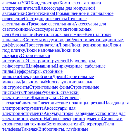
автоматы
УЗО
Конденсаторы
Комплексная защита
электродвигателей
Аксессуары для модульной
автоматики
Светотехника
Промышленное и сигнальное
освещение
Светодиодные ленты
Точечные
светильники
Трековые светильники
Аксессуары для
светотехники
Аксессуары для светодиодных
лент
Вентиляция
Вентиляторы вытяжные
Вентиляторы
канальные
Системы воздуховодов
Решетки вентиляционные,
диффузоры
Проветриватели
Люки
Люки ревизионные
Люки
под плитку
Люки напольные
Люки под
покраску
Строительный
инструмент
Электроинструмент
Шуруповерты,
гайковерты
Шлифмашины
Циркулярные, сабельные
пилы
Перфораторы, отбойные
молотки
Электролобзики
Дрели
Строительные
миксеры
Дальномеры
Многофункциональные
инструменты
Строительные фены
Строительные
пистолеты
Фрезеры
Рубанки, стамески
электрические
Краскопульты
Степлеры,
гвоздезабиватели
Электрические ножницы, резаки
Насадки для
электроинструмента
Аксессуары для
электроинструмента
Аккумуляторы, зарядные устройства для
электроинструмента
Наборы электроинструмента
Силовая и
строительная техника
Бетоносмесители
Генераторы
Тали,
тельферы
Такелаж
Виброплиты, глубинные