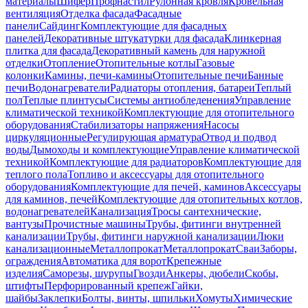
материалы
Шифер
Профнастил
Рулонная кровля
Кровельная
вентиляция
Отделка фасада
Фасадные
панели
Сайдинг
Комплектующие для фасадных
панелей
Декоративные штукатурки для фасада
Клинкерная
плитка для фасада
Декоративный камень для наружной
отделки
Отопление
Отопительные котлы
Газовые
колонки
Камины, печи-камины
Отопительные печи
Банные
печи
Водонагреватели
Радиаторы отопления, батареи
Теплый
пол
Теплые плинтусы
Системы антиобледенения
Управление
климатической техникой
Комплектующие для отопительного
оборудования
Стабилизаторы напряжения
Насосы
циркуляционные
Регулирующая арматура
Отвод и подвод
воды
Дымоходы и комплектующие
Управление климатической
техникой
Комплектующие для радиаторов
Комплектующие для
теплого пола
Топливо и аксессуары для отопительного
оборудования
Комплектующие для печей, каминов
Аксессуары
для каминов, печей
Комплектующие для отопительных котлов,
водонагревателей
Канализация
Тросы сантехнические,
вантузы
Прочистные машины
Трубы, фитинги внутренней
канализации
Трубы, фитинги наружной канализации
Люки
канализационные
Металлопрокат
Металлопрокат
Сваи
Заборы,
ограждения
Автоматика для ворот
Крепежные
изделия
Саморезы, шурупы
Гвозди
Анкеры, дюбели
Скобы,
штифты
Перфорированный крепеж
Гайки,
шайбы
Заклепки
Болты, винты, шпильки
Хомуты
Химические