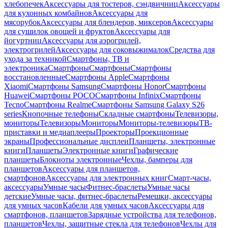
хлебопечек
Аксессуары для тостеров, сэндвичниц
Аксессуары
для кухонных комбайнов
Аксессуары для
мясорубок
Аксессуары для блендеров, миксеров
Аксессуары
для сушилок овощей и фруктов
Аксессуары для
йогуртниц
Аксессуары для аэрогрилей,
электрогрилей
Аксессуары для соковыжималок
Средства для
ухода за техникой
Смартфоны, ТВ и
электроника
Смартфоны
Смартфоны
Смартфоны
восстановленные
Смартфоны Apple
Смартфоны
Xiaomi
Смартфоны Samsung
Смартфоны Honor
Смартфоны
Huawei
Смартфоны POCO
Смартфоны Infinix
Смартфоны
Tecno
Смартфоны Realme
Смартфоны Samsung Galaxy S26
series
Кнопочные телефоны
Складные смартфоны
Телевизоры,
мониторы
Телевизоры
Мониторы
Мониторы-телевизоры
ТВ-
приставки и медиаплееры
Проекторы
Проекционные
экраны
Профессиональные дисплеи
Планшеты, электронные
книги
Планшеты
Электронные книги
Графические
планшеты
Блокноты электронные
Чехлы, бамперы для
планшетов
Аксессуары для планшетов,
смартфонов
Аксессуары для электронных книг
Смарт-часы,
аксессуары
Умные часы
Фитнес-браслеты
Умные часы
детские
Умные часы, фитнес-браслеты
Ремешки, аксессуары
для умных часов
Кабели для умных часов
Аксессуары для
смартфонов, планшетов
Зарядные устройства для телефонов,
планшетов
Чехлы, защитные стекла для телефонов
Чехлы для