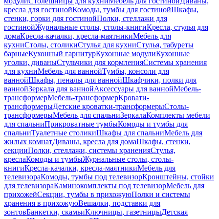
модули
Столешницы для кухни
Мебель для гостиной
Диваны,
кресла для гостиной
Комоды, тумбы для гостиной
Шкафы,
стенки, горки для гостиной
Полки, стеллажи для
гостиной
Журнальные столы, столы-книги
Кресла, стулья для
дома
Кресла-качалки, кресла-маятники
Мебель для
кухни
Столы, столики
Стулья для кухни
Стулья, табуреты
барные
Кухонный гарнитур
Кухонные модули
Кухонные
уголки, диваны
Стульчики для кормления
Системы хранения
для кухни
Мебель для ванной
Тумбы, консоли для
ванной
Шкафы, пеналы для ванной
Шкафчики, полки для
ванной
Зеркала для ванной
Аксессуары для ванной
Мебель-
трансформер
Мебель-трансформер
Кровати-
трансформеры
Детские кроватки-трансформеры
Столы-
трансформеры
Мебель для спальни
Зеркала
Комплекты мебели
для спальни
Прикроватные тумбы
Комоды и тумбы для
спальни
Туалетные столики
Шкафы для спальни
Мебель для
жилых комнат
Диваны, кресла для дома
Шкафы, стенки,
секции
Полки, стеллажи, системы хранения
Стулья,
кресла
Комоды и тумбы
Журнальные столы, столы-
книги
Кресла-качалки, кресла-маятники
Мебель для
телевизора
Комоды, тумбы под телевизор
Кронштейны, стойки
для телевизора
Каминокомплекты под телевизор
Мебель для
прихожей
Секции, тумбы в прихожую
Полки и системы
хранения в прихожую
Вешалки, подставки для
зонтов
Банкетки, скамьи
Ключницы, газетницы
Детская