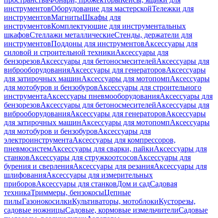
инструментов
Оборудование для мастерской
Тележки для
инструментов
Магниты
Шкафы для
инструментов
Комплектующие для инструментальных
шкафов
Стеллажи металлические
Стенды, держатели для
инструментов
Поддоны для инструментов
Аксессуары для
силовой и строительной техники
Аксессуары для
бензорезов
Аксессуары для бетоносмесителей
Аксессуары для
виброоборудования
Аксессуары для генераторов
Аксессуары
для затирочных машин
Аксессуары для мотопомп
Аксессуары
для мотобуров и бензобуров
Аксессуары для строительного
инструмента
Аксессуары пневмооборудования
Аксессуары для
бензорезов
Аксессуары для бетоносмесителей
Аксессуары для
виброоборудования
Аксессуары для генераторов
Аксессуары
для затирочных машин
Аксессуары для мотопомп
Аксессуары
для мотобуров и бензобуров
Аксессуары для
электроинструмента
Аксессуары для компрессоров,
пневмосистем
Аксессуары для сварки, пайки
Аксессуары для
станков
Аксессуары для стружкоотсосов
Аксессуары для
бурения и сверления
Аксессуары для резания
Аксессуары для
шлифования
Аксессуары для измерительных
приборов
Аксессуары для станков
Дом и сад
Садовая
техника
Триммеры, бензокосы
Цепные
пилы
Газонокосилки
Культиваторы, мотоблоки
Кусторезы,
садовые ножницы
Садовые, кормовые измельчители
Садовые