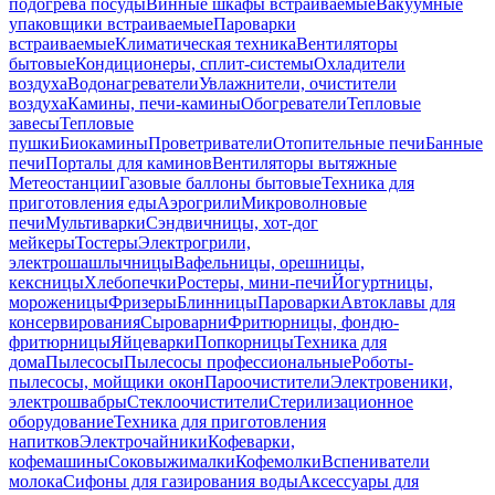
подогрева посуды
Винные шкафы встраиваемые
Вакуумные
упаковщики встраиваемые
Пароварки
встраиваемые
Климатическая техника
Вентиляторы
бытовые
Кондиционеры, сплит-системы
Охладители
воздуха
Водонагреватели
Увлажнители, очистители
воздуха
Камины, печи-камины
Обогреватели
Тепловые
завесы
Тепловые
пушки
Биокамины
Проветриватели
Отопительные печи
Банные
печи
Порталы для каминов
Вентиляторы вытяжные
Метеостанции
Газовые баллоны бытовые
Техника для
приготовления еды
Аэрогрили
Микроволновые
печи
Мультиварки
Сэндвичницы, хот-дог
мейкеры
Тостеры
Электрогрили,
электрошашлычницы
Вафельницы, орешницы,
кексницы
Хлебопечки
Ростеры, мини-печи
Йогуртницы,
мороженицы
Фризеры
Блинницы
Пароварки
Автоклавы для
консервирования
Сыроварни
Фритюрницы, фондю-
фритюрницы
Яйцеварки
Попкорницы
Техника для
дома
Пылесосы
Пылесосы профессиональные
Роботы-
пылесосы, мойщики окон
Пароочистители
Электровеники,
электрошвабры
Стеклоочистители
Стерилизационное
оборудование
Техника для приготовления
напитков
Электрочайники
Кофеварки,
кофемашины
Соковыжималки
Кофемолки
Вспениватели
молока
Сифоны для газирования воды
Аксессуары для