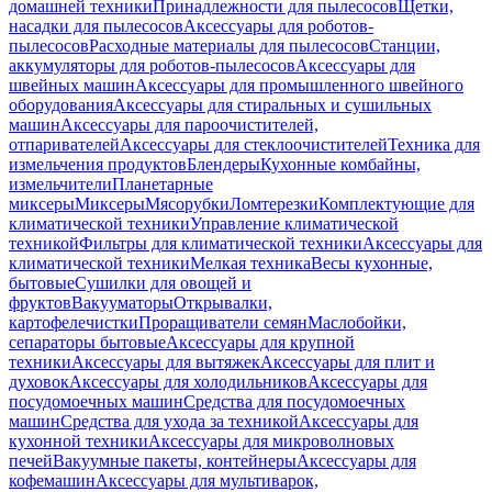
домашней техники
Принадлежности для пылесосов
Щетки,
насадки для пылесосов
Аксессуары для роботов-
пылесосов
Расходные материалы для пылесосов
Станции,
аккумуляторы для роботов-пылесосов
Аксессуары для
швейных машин
Аксессуары для промышленного швейного
оборудования
Аксессуары для стиральных и сушильных
машин
Аксессуары для пароочистителей,
отпаривателей
Аксессуары для стеклоочистителей
Техника для
измельчения продуктов
Блендеры
Кухонные комбайны,
измельчители
Планетарные
миксеры
Миксеры
Мясорубки
Ломтерезки
Комплектующие для
климатической техники
Управление климатической
техникой
Фильтры для климатической техники
Аксессуары для
климатической техники
Мелкая техника
Весы кухонные,
бытовые
Сушилки для овощей и
фруктов
Вакууматоры
Открывалки,
картофелечистки
Проращиватели семян
Маслобойки,
сепараторы бытовые
Аксессуары для крупной
техники
Аксессуары для вытяжек
Аксессуары для плит и
духовок
Аксессуары для холодильников
Аксессуары для
посудомоечных машин
Средства для посудомоечных
машин
Средства для ухода за техникой
Аксессуары для
кухонной техники
Аксессуары для микроволновых
печей
Вакуумные пакеты, контейнеры
Аксессуары для
кофемашин
Аксессуары для мультиварок,