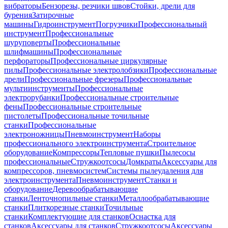
вибраторы
Бензорезы, резчики швов
Стойки, дрели для
бурения
Затирочные
машины
Гидроинструмент
Погрузчики
Профессиональный
инструмент
Профессиональные
шуруповерты
Профессиональные
шлифмашины
Профессиональные
перфораторы
Профессиональные циркулярные
пилы
Профессиональные электролобзики
Профессиональные
дрели
Профессиональные фрезеры
Профессиональные
мультиинструменты
Профессиональные
электрорубанки
Профессиональные строительные
фены
Профессиональные строительные
пистолеты
Профессиональные точильные
станки
Профессиональные
электроножницы
Пневмоинструмент
Наборы
профессионального электроинструмента
Строительное
оборудование
Компрессоры
Тепловые пушки
Пылесосы
профессиональные
Стружкоотсосы
Домкраты
Аксессуары для
компрессоров, пневмосистем
Системы пылеудаления для
электроинструмента
Пневмоинструмент
Станки и
оборудование
Деревообрабатывающие
станки
Ленточнопильные станки
Металлообрабатывающие
станки
Плиткорезные станки
Точильные
станки
Комплектующие для станков
Оснастка для
станков
Аксессуары для станков
Стружкоотсосы
Аксессуары