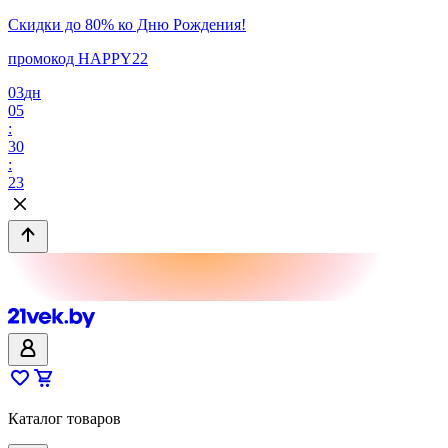
Скидки до 80% ко Дню Рождения!
промокод HAPPY22
03
дн
05
:
30
:
23
Каталог товаров