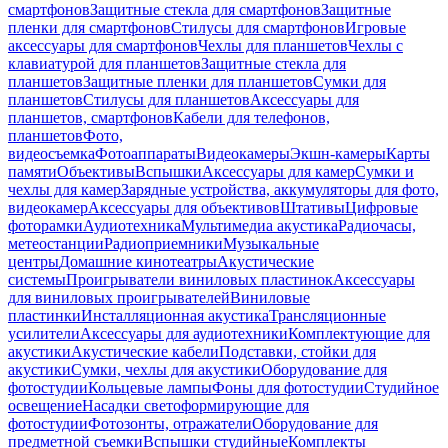
смартфонов
Защитные стекла для смартфонов
Защитные
пленки для смартфонов
Стилусы для смартфонов
Игровые
аксессуары для смартфонов
Чехлы для планшетов
Чехлы с
клавиатурой для планшетов
Защитные стекла для
планшетов
Защитные пленки для планшетов
Сумки для
планшетов
Стилусы для планшетов
Аксессуары для
планшетов, смартфонов
Кабели для телефонов,
планшетов
Фото,
видеосъемка
Фотоаппараты
Видеокамеры
Экшн-камеры
Карты
памяти
Объективы
Вспышки
Аксессуары для камер
Сумки и
чехлы для камер
Зарядные устройства, аккумуляторы для фото,
видеокамер
Аксессуары для объективов
Штативы
Цифровые
фоторамки
Аудиотехника
Мультимедиа акустика
Радиочасы,
метеостанции
Радиоприемники
Музыкальные
центры
Домашние кинотеатры
Акустические
системы
Проигрыватели виниловых пластинок
Аксессуары
для виниловых проигрывателей
Виниловые
пластинки
Инсталляционная акустика
Трансляционные
усилители
Аксессуары для аудиотехники
Комплектующие для
акустики
Акустические кабели
Подставки, стойки для
акустики
Сумки, чехлы для акустики
Оборудование для
фотостудии
Кольцевые лампы
Фоны для фотостудии
Студийное
освещение
Насадки светоформирующие для
фотостудии
Фотозонты, отражатели
Оборудование для
предметной съемки
Вспышки студийные
Комплекты