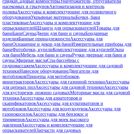
грядки
Садовые компостеры
Уничтожители, отпугиватели
насекомых и грызунов
Автоматизация и контроль
полива
Аксессуары и комплектующие для поливочного
оборудования
Укрывные материалы
Бочки, баки
пластиковые
Аксессуары и комплектующие для
опрыскивателей
Шланги для опрыскивателей
Товары для
бани
Бани
Сауны
Двери для бани и сауны
Бондарные
изделия
Банные принадлежности
Аксессуары для
бани
Оснащение и декор для бани
Измерительные приборы для
бани
Фитобочки, купели
Комплектующие для купелей
Окна
для бани
Мебель для бани и сауны
Ручки дверные для бани и
сауны
Эфирные масла
Спа-бассейны с
гидромассажем
Аксессуары и комплектующие для садовой
техники
Навесное оборудование
Двигатели для
мотоблоков
Прицепы для мотоблоков,
минитракторов
Аксессуары для газонной техники
Аксессуары
для цепных пил
Аксессуары для садовой техники
Аксессуары
для кусторезов, ножниц садовых
Моторные масла для садовой
техники
Аксессуары для аэратоторов и
скарификаторов
Аксессуары для культиваторов и
мотоблоков
Аксессуары для воздуходувок
Аксессуары для
газонокосилок
Аксессуары для бензокос и
триммеров
Аксессуары для моек высокого
давления
Аксессуары и комплектующие для
опрыскивателей
Запчасти для садовых