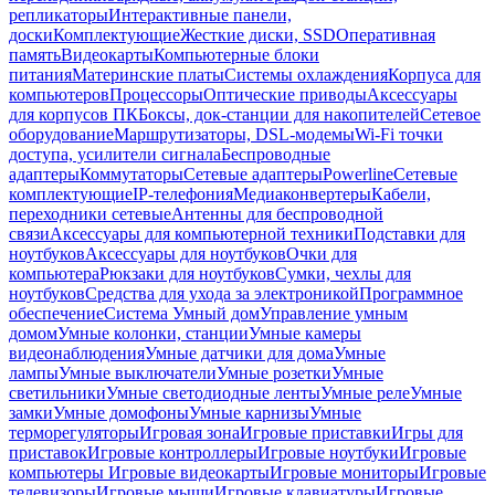
репликаторы
Интерактивные панели,
доски
Комплектующие
Жесткие диски, SSD
Оперативная
память
Видеокарты
Компьютерные блоки
питания
Материнские платы
Системы охлаждения
Корпуса для
компьютеров
Процессоры
Оптические приводы
Аксессуары
для корпусов ПК
Боксы, док-станции для накопителей
Сетевое
оборудование
Маршрутизаторы, DSL-модемы
Wi-Fi точки
доступа, усилители сигнала
Беспроводные
адаптеры
Коммутаторы
Сетевые адаптеры
Powerline
Сетевые
комплектующие
IP-телефония
Медиаконвертеры
Кабели,
переходники сетевые
Антенны для беспроводной
связи
Аксессуары для компьютерной техники
Подставки для
ноутбуков
Аксессуары для ноутбуков
Очки для
компьютера
Рюкзаки для ноутбуков
Сумки, чехлы для
ноутбуков
Средства для ухода за электроникой
Программное
обеспечение
Система Умный дом
Управление умным
домом
Умные колонки, станции
Умные камеры
видеонаблюдения
Умные датчики для дома
Умные
лампы
Умные выключатели
Умные розетки
Умные
светильники
Умные светодиодные ленты
Умные реле
Умные
замки
Умные домофоны
Умные карнизы
Умные
терморегуляторы
Игровая зона
Игровые приставки
Игры для
приставок
Игровые контроллеры
Игровые ноутбуки
Игровые
компьютеры
Игровые видеокарты
Игровые мониторы
Игровые
телевизоры
Игровые мыши
Игровые клавиатуры
Игровые