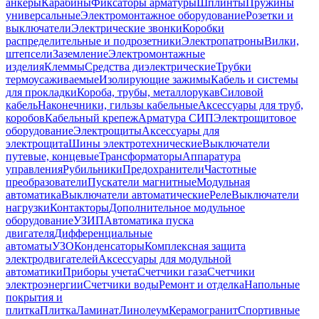
анкеры
Карабины
Фиксаторы арматуры
Шплинты
Пружины
универсальные
Электромонтажное оборудование
Розетки и
выключатели
Электрические звонки
Коробки
распределительные и подрозетники
Электропатроны
Вилки,
штепсели
Заземление
Электромонтажные
изделия
Клеммы
Средства диэлектрические
Трубки
термоусаживаемые
Изолирующие зажимы
Кабель и системы
для прокладки
Короба, трубы, металлорукав
Силовой
кабель
Наконечники, гильзы кабельные
Аксессуары для труб,
коробов
Кабельный крепеж
Арматура СИП
Электрощитовое
оборудование
Электрощиты
Аксессуары для
электрощита
Шины электротехнические
Выключатели
путевые, концевые
Трансформаторы
Аппаратура
управления
Рубильники
Предохранители
Частотные
преобразователи
Пускатели магнитные
Модульная
автоматика
Выключатели автоматические
Реле
Выключатели
нагрузки
Контакторы
Дополнительное модульное
оборудование
УЗИП
Автоматика пуска
двигателя
Дифференциальные
автоматы
УЗО
Конденсаторы
Комплексная защита
электродвигателей
Аксессуары для модульной
автоматики
Приборы учета
Счетчики газа
Счетчики
электроэнергии
Счетчики воды
Ремонт и отделка
Напольные
покрытия и
плитка
Плитка
Ламинат
Линолеум
Керамогранит
Спортивные