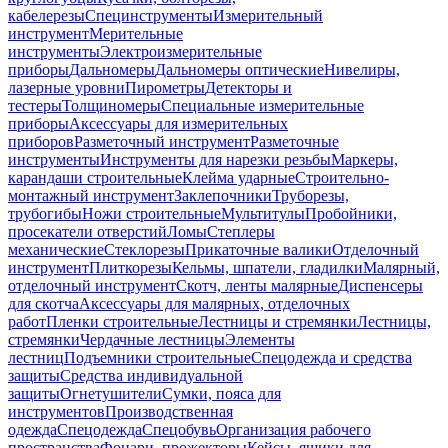
кабелерезы
Специнструменты
Измерительный
инструмент
Мерительные
инструменты
Электроизмерительные
приборы
Дальномеры
Дальномеры оптические
Нивелиры,
лазерные уровни
Пирометры
Детекторы и
тестеры
Толщиномеры
Специальные измерительные
приборы
Аксессуары для измерительных
приборов
Разметочный инструмент
Разметочные
инструменты
Инструменты для нарезки резьбы
Маркеры,
карандаши строительные
Клейма ударные
Строительно-
монтажный инструмент
Заклепочники
Труборезы,
трубогибы
Ножи строительные
Мультитулы
Пробойники,
просекатели отверстий
Ломы
Степлеры
механические
Стеклорезы
Прикаточные валики
Отделочный
инструмент
Плиткорезы
Кельмы, шпатели, гладилки
Малярный,
отделочный инструмент
Скотч, ленты малярные
Диспенсеры
для скотча
Аксессуары для малярных, отделочных
работ
Пленки строительные
Лестницы и стремянки
Лестницы,
стремянки
Чердачные лестницы
Элементы
лестниц
Подъемники строительные
Спецодежда и средства
защиты
Средства индивидуальной
защиты
Огнетушители
Сумки, пояса для
инструментов
Производственная
одежда
Спецодежда
Спецобувь
Организация рабочего
пространства
Фонари, прожекторы
Кейсы, ящики для