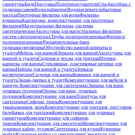
гарнитуры
Биде
Писсуары
Полотенцесушители
Спа-бассейны с
гидромассажем
Водоснабжение
Водонагреватели
Бытовые
насосы
Проточные фильтры для воды
Фильтры-
кувшины
Картриджи, комплектующие для проточных
фильтров
Магистральные фильтры, системы
сантехнические
Аксессуары для магистральных фильтров,
систем сантехнических
Трубы полипропиленовые
Фитинги
полипропиленовые
Расширительные баки,
гидроаккумуляторы
Обустройство ванной комнаты и
туалета
Мебель для ванной
Зеркала для ванной
Аксессуары для
ванной и туалета
Сиденья и чехлы для унитаза
Шторки,
карнизы для ванны
Стеклянные, пластиковые шторки для
ванны
Наборы для ванной и туалета
Зеркала
косметические
Сиденья для ванны
Коврики для ванной и
туалета
Экран-дверки в туалет
Комплектующие для мебели в
ванную
Комплектующие для сантехники
Экраны для ванн,
душевых поддонов
Опоры для ванн, душевых
поддонов
Комплектующие для ванн
Плинтусы для
сантехники
Сифоны, трапы
Комплектующие для
умывальников, моек
Комплектующие для унитазов, писсуаров,
биде
Бачки для унитазов
Комплектующие для душевых
гарнитуров
Комплектующие для сифонов,
трапов
Комплектующие для смесителей
Комплектующие для
душевых кабин, уголков
Сантехника для кухни
Кухонные
мойки
Кухонные мойки со смесителями
Смесители для