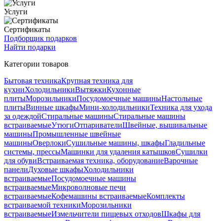
Услуги
Сертификаты
Подборщик подарков
Найти подарки
Категории товаров
Бытовая техника
Крупная техника для
кухни
Холодильники
Вытяжки
Кухонные
плиты
Морозильники
Посудомоечные машины
Настольные
плиты
Винные шкафы
Мини-холодильники
Техника для ухода
за одеждой
Стиральные машины
Стиральные машины
встраиваемые
Утюги
Отпариватели
Швейные, вышивальные
машины
Промышленные швейные
машины
Оверлоки
Сушильные машины, шкафы
Гладильные
системы, прессы
Машинки для удаления катышков
Сушилки
для обуви
Встраиваемая техника, оборудование
Варочные
панели
Духовые шкафы
Холодильники
встраиваемые
Посудомоечные машины
встраиваемые
Микроволновые печи
встраиваемые
Кофемашины встраиваемые
Комплекты
встраиваемой техники
Морозильники
встраиваемые
Измельчители пищевых отходов
Шкафы для