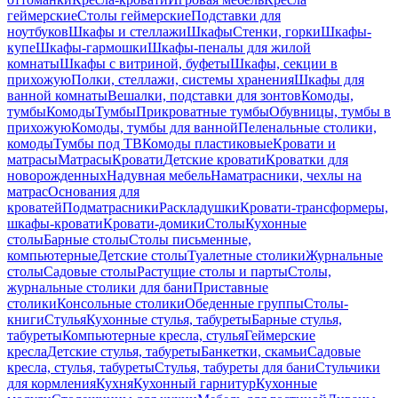
геймерские
Столы геймерские
Подставки для
ноутбуков
Шкафы и стеллажи
Шкафы
Стенки, горки
Шкафы-
купе
Шкафы-гармошки
Шкафы-пеналы для жилой
комнаты
Шкафы с витриной, буфеты
Шкафы, секции в
прихожую
Полки, стеллажи, системы хранения
Шкафы для
ванной комнаты
Вешалки, подставки для зонтов
Комоды,
тумбы
Комоды
Тумбы
Прикроватные тумбы
Обувницы, тумбы в
прихожую
Комоды, тумбы для ванной
Пеленальные столики,
комоды
Тумбы под ТВ
Комоды пластиковые
Кровати и
матрасы
Матрасы
Кровати
Детские кровати
Кроватки для
новорожденных
Надувная мебель
Наматрасники, чехлы на
матрас
Основания для
кроватей
Подматрасники
Раскладушки
Кровати-трансформеры,
шкафы-кровати
Кровати-домики
Столы
Кухонные
столы
Барные столы
Столы письменные,
компьютерные
Детские столы
Туалетные столики
Журнальные
столы
Садовые столы
Растущие столы и парты
Столы,
журнальные столики для бани
Приставные
столики
Консольные столики
Обеденные группы
Столы-
книги
Стулья
Кухонные стулья, табуреты
Барные стулья,
табуреты
Компьютерные кресла, стулья
Геймерские
кресла
Детские стулья, табуреты
Банкетки, скамьи
Садовые
кресла, стулья, табуреты
Стулья, табуреты для бани
Стульчики
для кормления
Кухня
Кухонный гарнитур
Кухонные