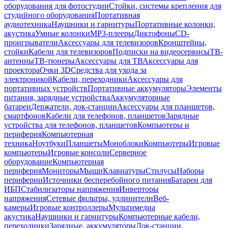
оборудования для фотостудии
Стойки, системы крепления для
студийного оборудования
Портативная
аудиотехника
Наушники и гарнитуры
Портативные колонки,
акустика
Умные колонки
MP3-плееры
Диктофоны
CD-
проигрыватели
Аксессуары для телевизоров
Кронштейны,
стойки
Кабели для телевизоров
Подписки на видеосервисы
ТВ-
антенны
ТВ-тюнеры
Аксессуары для ТВ
Аксессуары для
проектора
Очки 3D
Средства для ухода за
электроникой
Кабели, переходники
Аксессуары для
портативных устройств
Портативные аккумуляторы
Элементы
питания, зарядные устройства
Аккумуляторные
батареи
Держатели, док-станции
Аксессуары для планшетов,
смартфонов
Кабели для телефонов, планшетов
Зарядные
устройства для телефонов, планшетов
Компьютеры и
периферия
Компьютерная
техника
Ноутбуки
Планшеты
Моноблоки
Компьютеры
Игровые
компьютеры
Игровые консоли
Серверное
оборудование
Компьютерная
периферия
Мониторы
Мыши
Клавиатуры
Стилусы
Наборы
периферии
Источники бесперебойного питания
Батареи для
ИБП
Стабилизаторы напряжения
Инверторы
напряжения
Сетевые фильтры, удлинители
Веб-
камеры
Игровые контроллеры
Мультимедиа
акустика
Наушники и гарнитуры
Компьютерные кабели,
переходники
Зарядные, аккумуляторы
Док-станции,