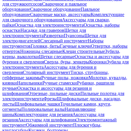
для стружкоотсосов
Сварочное и паяльное
оборудование
Сварочное оборудование
Паяльное
оборудование
Сварочные маски, аксессуары
Комплектующие
для сварочного оборудования
Аксессуары для сварки,
пайки
Оснастка для электроинструмента
Оснастка, наборы
оснастки
Насадки для граверов
Щетки для
электроинструмента
Развертки
Пуансоны
Щетки для
электродвигателей
Слесарный инструмент
Наборы
инструментов
Головки, биты
Гаечные ключи
Отвертки, наборы
отверток
Ножницы слесарные
Клещи строительные
Зубила,
керны, выколотки
Щетки слесарные
Оснастка и аксессуары для
бурения и сверления
Сверла, буры, зенкеры
Коронки
Зубила для
электроинструмента
Аксессуары для бурения и
сверления
Столярный инструмент
Тиски, струбцины,
гейферные зажимы
Ручные пилы, ножовки
Молотки, кувалды,
киянки
Напильники
Ручные стамески
Рубанки, рашпили
ручные
Оснастка и аксессуары для резания и
шлифования
Отрезные, пильные диски
Пильные полотна для
электроинструмента
Фрезы
Шлифовальные диски, насадки,
листы
Шлифовальные чашки
Точильные камни, круги,
сегменты
Полировальные валы
Направляющие
шины
Комплектующие для резания
Аксессуары для
резания
Аксессуары для шлифования
Электромонтажный
инструмент
Обжимной инструмент
Плоскогубцы,
круглогубцы
Кусачки, болторезы,