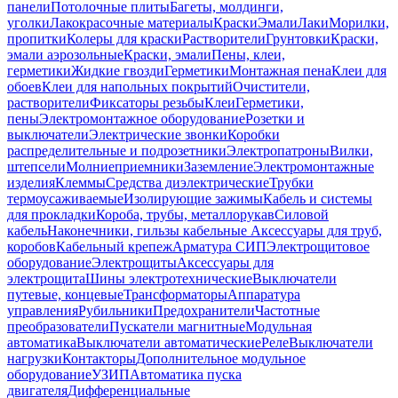
панели
Потолочные плиты
Багеты, молдинги,
уголки
Лакокрасочные материалы
Краски
Эмали
Лаки
Морилки,
пропитки
Колеры для краски
Растворители
Грунтовки
Краски,
эмали аэрозольные
Краски, эмали
Пены, клеи,
герметики
Жидкие гвозди
Герметики
Монтажная пена
Клеи для
обоев
Клеи для напольных покрытий
Очистители,
растворители
Фиксаторы резьбы
Клеи
Герметики,
пены
Электромонтажное оборудование
Розетки и
выключатели
Электрические звонки
Коробки
распределительные и подрозетники
Электропатроны
Вилки,
штепсели
Молниеприемники
Заземление
Электромонтажные
изделия
Клеммы
Средства диэлектрические
Трубки
термоусаживаемые
Изолирующие зажимы
Кабель и системы
для прокладки
Короба, трубы, металлорукав
Силовой
кабель
Наконечники, гильзы кабельные
Аксессуары для труб,
коробов
Кабельный крепеж
Арматура СИП
Электрощитовое
оборудование
Электрощиты
Аксессуары для
электрощита
Шины электротехнические
Выключатели
путевые, концевые
Трансформаторы
Аппаратура
управления
Рубильники
Предохранители
Частотные
преобразователи
Пускатели магнитные
Модульная
автоматика
Выключатели автоматические
Реле
Выключатели
нагрузки
Контакторы
Дополнительное модульное
оборудование
УЗИП
Автоматика пуска
двигателя
Дифференциальные