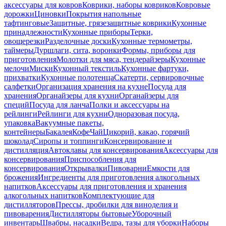
аксессуары для ковров
Коврики, наборы ковриков
Ковровые
дорожки
Циновки
Покрытия напольные
тафтинговые
Защитные, грязезащитные коврики
Кухонные
принадлежности
Кухонные приборы
Терки,
овощерезки
Разделочные доски
Кухонные термометры,
таймеры
Дуршлаги, сита, воронки
Формы, приборы для
приготовления
Молотки для мяса, тендерайзеры
Кухонные
мелочи
Миски
Кухонный текстиль
Кухонные фартуки,
прихватки
Кухонные полотенца
Скатерти, сервировочные
салфетки
Организация хранения на кухне
Посуда для
хранения
Органайзеры для кухни
Органайзеры для
специй
Посуда для ланча
Полки и аксессуары на
рейлинги
Рейлинги для кухни
Одноразовая посуда,
упаковка
Вакуумные пакеты,
контейнеры
Бакалея
Кофе
Чай
Цикорий, какао, горячий
шоколад
Сиропы и топпинги
Консервирование и
дистилляция
Автоклавы для консервирования
Аксессуары для
консервирования
Приспособления для
консервирования
Открывалки
Пивоварни
Емкости для
брожения
Ингредиенты для приготовления алкогольных
напитков
Аксессуары для приготовления и хранения
алкогольных напитков
Комплектующие для
дистилляторов
Прессы, дробилки для виноделия и
пивоварения
Дистилляторы бытовые
Уборочный
инвентарь
Швабры, насадки
Ведра, тазы для уборки
Наборы