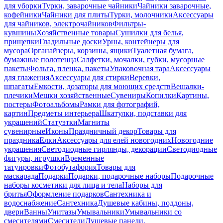
для уборки
Турки, заварочные чайники
Чайники заварочные,
кофейники
Чайники для плиты
Турки, молочники
Аксессуары
для чайников, электрочайников
Фильтры-
кувшины
Хозяйственные товары
Сушилки для белья,
прищепки
Гладильные доски
Урны, контейнеры для
мусора
Органайзеры, корзины, ящики
Туалетная бумага,
бумажные полотенца
Салфетки, мочалки, губки, мусорные
пакеты
Фольга, пленка, пакеты
Упаковочная тара
Аксессуары
для глажения
Аксессуары для стирки
Веревки,
шпагаты
Емкости, дозаторы для моющих средств
Вешалки-
плечики
Мешки хозяйственные
Сувениры
Копилки
Картины,
постеры
Фотоальбомы
Рамки для фотографий,
картин
Предметы интерьера
Шкатулки, подставки для
украшений
Статуэтки
Магниты
сувенирные
Иконы
Праздничный декор
Товары для
праздника
Елки
Аксессуары для елей новогодних
Новогодние
украшения
Светодиодные гирлянды, декорации
Светодиодные
фигуры, игрушки
Временные
татуировки
Фотобутафория
Товары для
маскарада
Подарки
Подарки, подарочные наборы
Подарочные
наборы косметики для лица и тела
Наборы для
бритья
Оформление подарков
Сантехника и
водоснабжение
Сантехника
Душевые кабины, поддоны,
двери
Ванны
Унитазы
Умывальники
Умывальники со
смесителями
Смесители
Душевые панели,