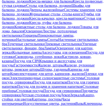
балкона, лоджии
Кресла-мешки для балкона
Кресла подвесные,
стулья садовые
Столы для балкона, лоджии
Шкафы для
балкона, лоджии
Дверцы жалюзийные
Системы хранения для
балкона, лоджии
Журнальные столы, столы-книги
Тумбы для
балкона, лоджии
Кресла-качалки, кресла-маятники
Стулья для
балкона, лоджии
Кресла, пуфы для балкона,
лоджии
Компактные столы для балкона, лоджии
Товары для
дома, бакалея
Освещение
Люстры, потолочные
светильники
Торшеры
Прикроватные лампы,
ночники
Настольные лампы
Споты
Настенные светильники,
бра
Точечные светильники
Трековые светильники
Уличные
светильники, фонари, бра
Лампы
Освещение для картин,
зеркал
Кольцевые лампы
Аксессуары для освещения
Посуда для
готовки
Сковороды, сотейники, воки
Кастрюли, ковши,
казаны
Посуда для СВЧ
Крышки и аксессуары для
посуды
Гастроемкости
Жалюзи, шторы
Жалюзи, рулонные
шторы, римские шторы
Шторы, гардины
Карнизы для
штор
Комплектующие для штор, карнизов, жалюзи
Пленки для
окон
Электроприводные солнцезащитные системы
Столовая
посуда, сервировка
Посуда для напитков
Посуда для горячих
напитков
Посуда для подачи и хранения напитков
Столовые
приборы
Столовая посуда
Посуда для сервировки
Предметы
сервировки
Детская столовая посуда
Декор
Зеркала
Кашпо,
стойки для цветов
Картины, постеры
Часы
интерьерные
Искусственные цветы, растения
Вазы
Ключницы,