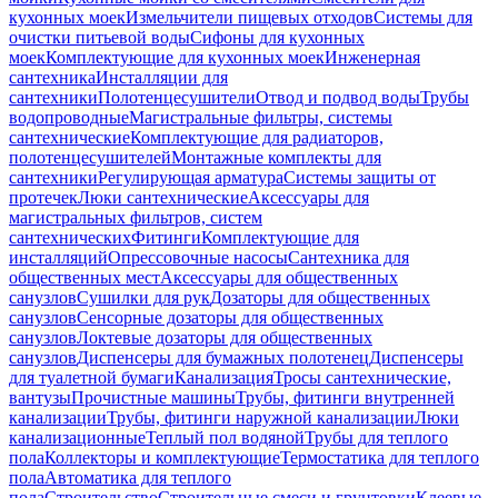
кухонных моек
Измельчители пищевых отходов
Системы для
очистки питьевой воды
Сифоны для кухонных
моек
Комплектующие для кухонных моек
Инженерная
сантехника
Инсталляции для
сантехники
Полотенцесушители
Отвод и подвод воды
Трубы
водопроводные
Магистральные фильтры, системы
сантехнические
Комплектующие для радиаторов,
полотенцесушителей
Монтажные комплекты для
сантехники
Регулирующая арматура
Системы защиты от
протечек
Люки сантехнические
Аксессуары для
магистральных фильтров, систем
сантехнических
Фитинги
Комплектующие для
инсталляций
Опрессовочные насосы
Сантехника для
общественных мест
Аксессуары для общественных
санузлов
Сушилки для рук
Дозаторы для общественных
санузлов
Сенсорные дозаторы для общественных
санузлов
Локтевые дозаторы для общественных
санузлов
Диспенсеры для бумажных полотенец
Диспенсеры
для туалетной бумаги
Канализация
Тросы сантехнические,
вантузы
Прочистные машины
Трубы, фитинги внутренней
канализации
Трубы, фитинги наружной канализации
Люки
канализационные
Теплый пол водяной
Трубы для теплого
пола
Коллекторы и комплектующие
Термостатика для теплого
пола
Автоматика для теплого
пола
Строительство
Строительные смеси и грунтовки
Клеевые