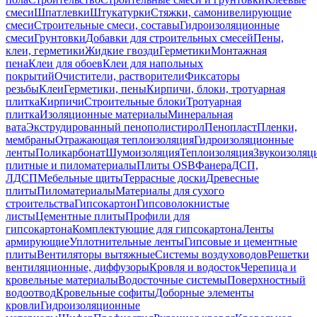
смеси
Шпатлевки
Штукатурки
Стяжки, самонивелирующие
смеси
Строительные смеси, составы
Гидроизоляционные
смеси
Грунтовки
Добавки для строительных смесей
Пены,
клеи, герметики
Жидкие гвозди
Герметики
Монтажная
пена
Клеи для обоев
Клеи для напольных
покрытий
Очистители, растворители
Фиксаторы
резьбы
Клеи
Герметики, пены
Кирпичи, блоки, тротуарная
плитка
Кирпичи
Строительные блоки
Тротуарная
плитка
Изоляционные материалы
Минеральная
вата
Экструдированный пенополистирол
Пенопласт
Пленки,
мембраны
Отражающая теплоизоляция
Гидроизоляционные
ленты
Поликарбонат
Шумоизоляция
Теплоизоляция
Звукоизоляц
плитные и пиломатериалы
Плиты OSB
Фанера
ДСП,
ЛДСП
Мебельные щиты
Террасные доски
Древесные
плиты
Пиломатериалы
Материалы для сухого
строительства
Гипсокартон
Гипсоволокнистые
листы
Цементные плиты
Профили для
гипсокартона
Комплектующие для гипсокартона
Ленты
армирующие
Уплотнительные ленты
Гипсовые и цементные
плиты
Вентиляторы вытяжные
Системы воздуховодов
Решетки
вентиляционные, диффузоры
Кровля и водосток
Черепица и
кровельные материалы
Водосточные системы
Поверхностный
водоотвод
Кровельные софиты
Доборные элементы
кровли
Гидроизоляционные