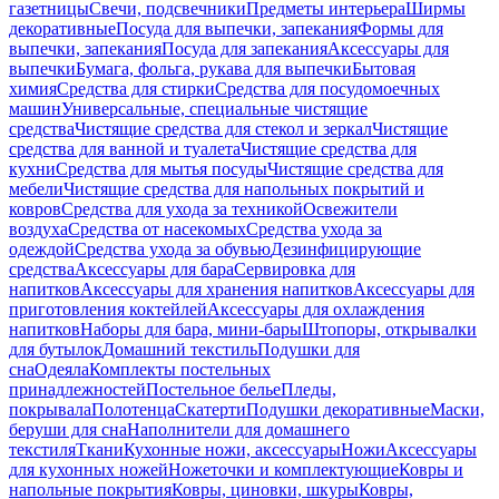
газетницы
Свечи, подсвечники
Предметы интерьера
Ширмы
декоративные
Посуда для выпечки, запекания
Формы для
выпечки, запекания
Посуда для запекания
Аксессуары для
выпечки
Бумага, фольга, рукава для выпечки
Бытовая
химия
Средства для стирки
Средства для посудомоечных
машин
Универсальные, специальные чистящие
средства
Чистящие средства для стекол и зеркал
Чистящие
средства для ванной и туалета
Чистящие средства для
кухни
Средства для мытья посуды
Чистящие средства для
мебели
Чистящие средства для напольных покрытий и
ковров
Средства для ухода за техникой
Освежители
воздуха
Средства от насекомых
Средства ухода за
одеждой
Средства ухода за обувью
Дезинфицирующие
средства
Аксессуары для бара
Сервировка для
напитков
Аксессуары для хранения напитков
Аксессуары для
приготовления коктейлей
Аксессуары для охлаждения
напитков
Наборы для бара, мини-бары
Штопоры, открывалки
для бутылок
Домашний текстиль
Подушки для
сна
Одеяла
Комплекты постельных
принадлежностей
Постельное белье
Пледы,
покрывала
Полотенца
Скатерти
Подушки декоративные
Маски,
беруши для сна
Наполнители для домашнего
текстиля
Ткани
Кухонные ножи, аксессуары
Ножи
Аксессуары
для кухонных ножей
Ножеточки и комплектующие
Ковры и
напольные покрытия
Ковры, циновки, шкуры
Ковры,