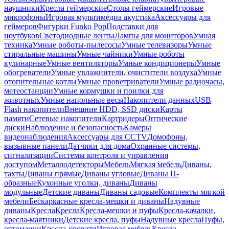
наушники
Кресла геймерские
Столы геймерские
Игровые
микрофоны
Игровая мультимедиа акустика
Аксессуары для
геймеров
Фигурки Funko Pop
Подставки для
ноутбуков
Светодиодные ленты
Лампы для мониторов
Умная
техника
Умные роботы-пылесосы
Умные телевизоры
Умные
стиральные машины
Умные чайники
Умные роботы
кулинарные
Умные вентиляторы
Умные кондиционеры
Умные
обогреватели
Умные увлажнители, очистители воздуха
Умные
отопительные котлы
Умные проветриватели
Умные радиочасы,
метеостанции
Умные кормушки и поилки для
животных
Умные напольные весы
Накопители данных
USB
Flash накопители
Внешние HDD, SSD диски
Карты
памяти
Сетевые накопители
Картридеры
Оптические
диски
Наблюдение и безопасность
Камеры
видеонаблюдения
Аксессуары для CCTV
Домофоны,
вызывные панели
Датчики для дома
Охранные системы,
сигнализации
Системы контроля и управления
доступом
Металлодетекторы
Мебель
Мягкая мебель
Диваны,
тахты
Диваны прямые
Диваны угловые
Диваны П-
образные
Кухонные уголки, диваны
Диваны
модульные
Детские диваны
Диваны садовые
Комплекты мягкой
мебели
Бескаркасные кресла-мешки и диваны
Надувные
диваны
Кресла
Кресла
Кресла-мешки и пуфы
Кресла-качалки,
кресла-маятники
Детские кресла, пуфы
Надувные кресла
Пуфы,
оттоманки
Кресла-кровати
Игровая мебель
Кресла