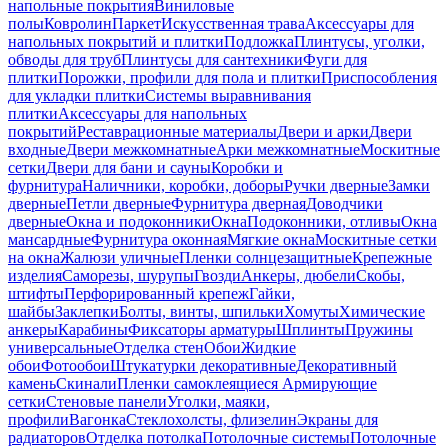
напольные покрытия
Виниловые
полы
Ковролин
Паркет
Искусственная трава
Аксессуары для
напольных покрытий и плитки
Подложка
Плинтусы, уголки,
обводы для труб
Плинтусы для сантехники
Фуги для
плитки
Порожки, профили для пола и плитки
Приспособления
для укладки плитки
Системы выравнивания
плитки
Аксессуары для напольных
покрытий
Реставрационные материалы
Двери и арки
Двери
входные
Двери межкомнатные
Арки межкомнатные
Москитные
сетки
Двери для бани и сауны
Коробки и
фурнитура
Наличники, коробки, доборы
Ручки дверные
Замки
дверные
Петли дверные
Фурнитура дверная
Доводчики
дверные
Окна и подоконники
Окна
Подоконники, отливы
Окна
мансардные
Фурнитура оконная
Мягкие окна
Москитные сетки
на окна
Жалюзи уличные
Пленки солнцезащитные
Крепежные
изделия
Саморезы, шурупы
Гвозди
Анкеры, дюбели
Скобы,
штифты
Перфорированный крепеж
Гайки,
шайбы
Заклепки
Болты, винты, шпильки
Хомуты
Химические
анкеры
Карабины
Фиксаторы арматуры
Шплинты
Пружины
универсальные
Отделка стен
Обои
Жидкие
обои
Фотообои
Штукатурки декоративные
Декоративный
камень
Скинали
Пленки самоклеящиеся
Армирующие
сетки
Стеновые панели
Уголки, маяки,
профили
Вагонка
Стеклохолсты, флизелин
Экраны для
радиаторов
Отделка потолка
Потолочные системы
Потолочные