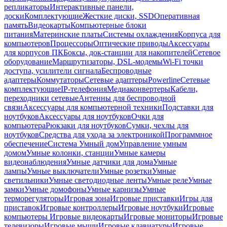
репликаторы
Интерактивные панели,
доски
Комплектующие
Жесткие диски, SSD
Оперативная
память
Видеокарты
Компьютерные блоки
питания
Материнские платы
Системы охлаждения
Корпуса для
компьютеров
Процессоры
Оптические приводы
Аксессуары
для корпусов ПК
Боксы, док-станции для накопителей
Сетевое
оборудование
Маршрутизаторы, DSL-модемы
Wi-Fi точки
доступа, усилители сигнала
Беспроводные
адаптеры
Коммутаторы
Сетевые адаптеры
Powerline
Сетевые
комплектующие
IP-телефония
Медиаконвертеры
Кабели,
переходники сетевые
Антенны для беспроводной
связи
Аксессуары для компьютерной техники
Подставки для
ноутбуков
Аксессуары для ноутбуков
Очки для
компьютера
Рюкзаки для ноутбуков
Сумки, чехлы для
ноутбуков
Средства для ухода за электроникой
Программное
обеспечение
Система Умный дом
Управление умным
домом
Умные колонки, станции
Умные камеры
видеонаблюдения
Умные датчики для дома
Умные
лампы
Умные выключатели
Умные розетки
Умные
светильники
Умные светодиодные ленты
Умные реле
Умные
замки
Умные домофоны
Умные карнизы
Умные
терморегуляторы
Игровая зона
Игровые приставки
Игры для
приставок
Игровые контроллеры
Игровые ноутбуки
Игровые
компьютеры
Игровые видеокарты
Игровые мониторы
Игровые
телевизоры
Игровые мыши
Игровые клавиатуры
Игровые