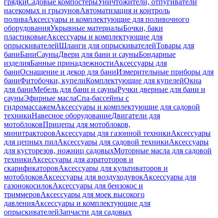
грядки
Садовые компостеры
Уничтожители, отпугиватели
насекомых и грызунов
Автоматизация и контроль
полива
Аксессуары и комплектующие для поливочного
оборудования
Укрывные материалы
Бочки, баки
пластиковые
Аксессуары и комплектующие для
опрыскивателей
Шланги для опрыскивателей
Товары для
бани
Бани
Сауны
Двери для бани и сауны
Бондарные
изделия
Банные принадлежности
Аксессуары для
бани
Оснащение и декор для бани
Измерительные приборы для
бани
Фитобочки, купели
Комплектующие для купелей
Окна
для бани
Мебель для бани и сауны
Ручки дверные для бани и
сауны
Эфирные масла
Спа-бассейны с
гидромассажем
Аксессуары и комплектующие для садовой
техники
Навесное оборудование
Двигатели для
мотоблоков
Прицепы для мотоблоков,
минитракторов
Аксессуары для газонной техники
Аксессуары
для цепных пил
Аксессуары для садовой техники
Аксессуары
для кусторезов, ножниц садовых
Моторные масла для садовой
техники
Аксессуары для аэратоторов и
скарификаторов
Аксессуары для культиваторов и
мотоблоков
Аксессуары для воздуходувок
Аксессуары для
газонокосилок
Аксессуары для бензокос и
триммеров
Аксессуары для моек высокого
давления
Аксессуары и комплектующие для
опрыскивателей
Запчасти для садовых