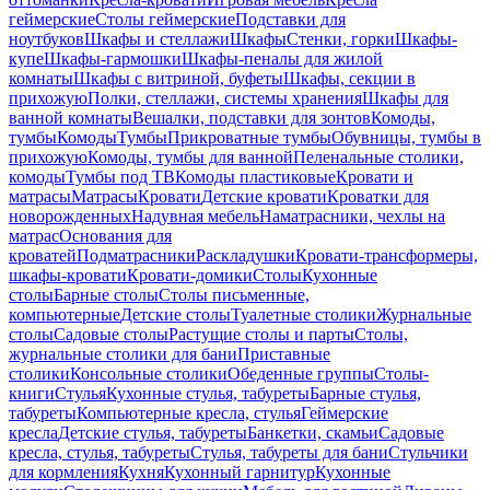
геймерские
Столы геймерские
Подставки для
ноутбуков
Шкафы и стеллажи
Шкафы
Стенки, горки
Шкафы-
купе
Шкафы-гармошки
Шкафы-пеналы для жилой
комнаты
Шкафы с витриной, буфеты
Шкафы, секции в
прихожую
Полки, стеллажи, системы хранения
Шкафы для
ванной комнаты
Вешалки, подставки для зонтов
Комоды,
тумбы
Комоды
Тумбы
Прикроватные тумбы
Обувницы, тумбы в
прихожую
Комоды, тумбы для ванной
Пеленальные столики,
комоды
Тумбы под ТВ
Комоды пластиковые
Кровати и
матрасы
Матрасы
Кровати
Детские кровати
Кроватки для
новорожденных
Надувная мебель
Наматрасники, чехлы на
матрас
Основания для
кроватей
Подматрасники
Раскладушки
Кровати-трансформеры,
шкафы-кровати
Кровати-домики
Столы
Кухонные
столы
Барные столы
Столы письменные,
компьютерные
Детские столы
Туалетные столики
Журнальные
столы
Садовые столы
Растущие столы и парты
Столы,
журнальные столики для бани
Приставные
столики
Консольные столики
Обеденные группы
Столы-
книги
Стулья
Кухонные стулья, табуреты
Барные стулья,
табуреты
Компьютерные кресла, стулья
Геймерские
кресла
Детские стулья, табуреты
Банкетки, скамьи
Садовые
кресла, стулья, табуреты
Стулья, табуреты для бани
Стульчики
для кормления
Кухня
Кухонный гарнитур
Кухонные