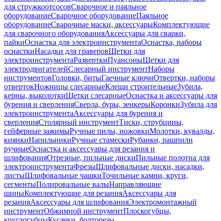
для стружкоотсосов
Сварочное и паяльное
оборудование
Сварочное оборудование
Паяльное
оборудование
Сварочные маски, аксессуары
Комплектующие
для сварочного оборудования
Аксессуары для сварки,
пайки
Оснастка для электроинструмента
Оснастка, наборы
оснастки
Насадки для граверов
Щетки для
электроинструмента
Развертки
Пуансоны
Щетки для
электродвигателей
Слесарный инструмент
Наборы
инструментов
Головки, биты
Гаечные ключи
Отвертки, наборы
отверток
Ножницы слесарные
Клещи строительные
Зубила,
керны, выколотки
Щетки слесарные
Оснастка и аксессуары для
бурения и сверления
Сверла, буры, зенкеры
Коронки
Зубила для
электроинструмента
Аксессуары для бурения и
сверления
Столярный инструмент
Тиски, струбцины,
гейферные зажимы
Ручные пилы, ножовки
Молотки, кувалды,
киянки
Напильники
Ручные стамески
Рубанки, рашпили
ручные
Оснастка и аксессуары для резания и
шлифования
Отрезные, пильные диски
Пильные полотна для
электроинструмента
Фрезы
Шлифовальные диски, насадки,
листы
Шлифовальные чашки
Точильные камни, круги,
сегменты
Полировальные валы
Направляющие
шины
Комплектующие для резания
Аксессуары для
резания
Аксессуары для шлифования
Электромонтажный
инструмент
Обжимной инструмент
Плоскогубцы,
круглогубцы
Кусачки, болторезы,