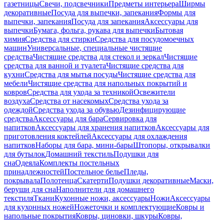
газетницы
Свечи, подсвечники
Предметы интерьера
Ширмы
декоративные
Посуда для выпечки, запекания
Формы для
выпечки, запекания
Посуда для запекания
Аксессуары для
выпечки
Бумага, фольга, рукава для выпечки
Бытовая
химия
Средства для стирки
Средства для посудомоечных
машин
Универсальные, специальные чистящие
средства
Чистящие средства для стекол и зеркал
Чистящие
средства для ванной и туалета
Чистящие средства для
кухни
Средства для мытья посуды
Чистящие средства для
мебели
Чистящие средства для напольных покрытий и
ковров
Средства для ухода за техникой
Освежители
воздуха
Средства от насекомых
Средства ухода за
одеждой
Средства ухода за обувью
Дезинфицирующие
средства
Аксессуары для бара
Сервировка для
напитков
Аксессуары для хранения напитков
Аксессуары для
приготовления коктейлей
Аксессуары для охлаждения
напитков
Наборы для бара, мини-бары
Штопоры, открывалки
для бутылок
Домашний текстиль
Подушки для
сна
Одеяла
Комплекты постельных
принадлежностей
Постельное белье
Пледы,
покрывала
Полотенца
Скатерти
Подушки декоративные
Маски,
беруши для сна
Наполнители для домашнего
текстиля
Ткани
Кухонные ножи, аксессуары
Ножи
Аксессуары
для кухонных ножей
Ножеточки и комплектующие
Ковры и
напольные покрытия
Ковры, циновки, шкуры
Ковры,