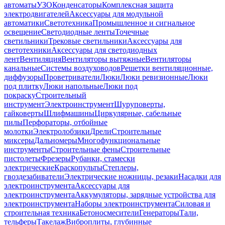
автоматы
УЗО
Конденсаторы
Комплексная защита
электродвигателей
Аксессуары для модульной
автоматики
Светотехника
Промышленное и сигнальное
освещение
Светодиодные ленты
Точечные
светильники
Трековые светильники
Аксессуары для
светотехники
Аксессуары для светодиодных
лент
Вентиляция
Вентиляторы вытяжные
Вентиляторы
канальные
Системы воздуховодов
Решетки вентиляционные,
диффузоры
Проветриватели
Люки
Люки ревизионные
Люки
под плитку
Люки напольные
Люки под
покраску
Строительный
инструмент
Электроинструмент
Шуруповерты,
гайковерты
Шлифмашины
Циркулярные, сабельные
пилы
Перфораторы, отбойные
молотки
Электролобзики
Дрели
Строительные
миксеры
Дальномеры
Многофункциональные
инструменты
Строительные фены
Строительные
пистолеты
Фрезеры
Рубанки, стамески
электрические
Краскопульты
Степлеры,
гвоздезабиватели
Электрические ножницы, резаки
Насадки для
электроинструмента
Аксессуары для
электроинструмента
Аккумуляторы, зарядные устройства для
электроинструмента
Наборы электроинструмента
Силовая и
строительная техника
Бетоносмесители
Генераторы
Тали,
тельферы
Такелаж
Виброплиты, глубинные