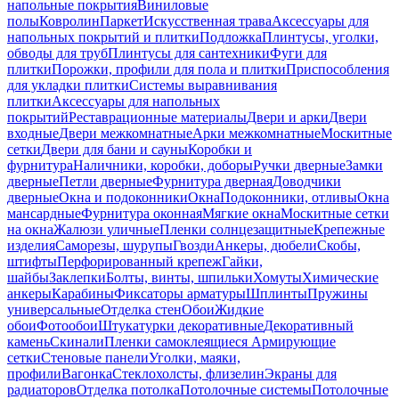
напольные покрытия
Виниловые
полы
Ковролин
Паркет
Искусственная трава
Аксессуары для
напольных покрытий и плитки
Подложка
Плинтусы, уголки,
обводы для труб
Плинтусы для сантехники
Фуги для
плитки
Порожки, профили для пола и плитки
Приспособления
для укладки плитки
Системы выравнивания
плитки
Аксессуары для напольных
покрытий
Реставрационные материалы
Двери и арки
Двери
входные
Двери межкомнатные
Арки межкомнатные
Москитные
сетки
Двери для бани и сауны
Коробки и
фурнитура
Наличники, коробки, доборы
Ручки дверные
Замки
дверные
Петли дверные
Фурнитура дверная
Доводчики
дверные
Окна и подоконники
Окна
Подоконники, отливы
Окна
мансардные
Фурнитура оконная
Мягкие окна
Москитные сетки
на окна
Жалюзи уличные
Пленки солнцезащитные
Крепежные
изделия
Саморезы, шурупы
Гвозди
Анкеры, дюбели
Скобы,
штифты
Перфорированный крепеж
Гайки,
шайбы
Заклепки
Болты, винты, шпильки
Хомуты
Химические
анкеры
Карабины
Фиксаторы арматуры
Шплинты
Пружины
универсальные
Отделка стен
Обои
Жидкие
обои
Фотообои
Штукатурки декоративные
Декоративный
камень
Скинали
Пленки самоклеящиеся
Армирующие
сетки
Стеновые панели
Уголки, маяки,
профили
Вагонка
Стеклохолсты, флизелин
Экраны для
радиаторов
Отделка потолка
Потолочные системы
Потолочные