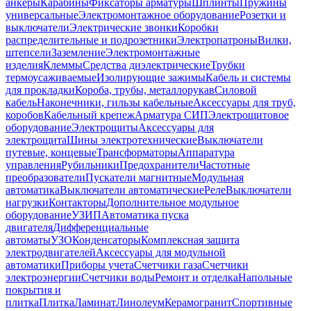
анкеры
Карабины
Фиксаторы арматуры
Шплинты
Пружины
универсальные
Электромонтажное оборудование
Розетки и
выключатели
Электрические звонки
Коробки
распределительные и подрозетники
Электропатроны
Вилки,
штепсели
Заземление
Электромонтажные
изделия
Клеммы
Средства диэлектрические
Трубки
термоусаживаемые
Изолирующие зажимы
Кабель и системы
для прокладки
Короба, трубы, металлорукав
Силовой
кабель
Наконечники, гильзы кабельные
Аксессуары для труб,
коробов
Кабельный крепеж
Арматура СИП
Электрощитовое
оборудование
Электрощиты
Аксессуары для
электрощита
Шины электротехнические
Выключатели
путевые, концевые
Трансформаторы
Аппаратура
управления
Рубильники
Предохранители
Частотные
преобразователи
Пускатели магнитные
Модульная
автоматика
Выключатели автоматические
Реле
Выключатели
нагрузки
Контакторы
Дополнительное модульное
оборудование
УЗИП
Автоматика пуска
двигателя
Дифференциальные
автоматы
УЗО
Конденсаторы
Комплексная защита
электродвигателей
Аксессуары для модульной
автоматики
Приборы учета
Счетчики газа
Счетчики
электроэнергии
Счетчики воды
Ремонт и отделка
Напольные
покрытия и
плитка
Плитка
Ламинат
Линолеум
Керамогранит
Спортивные