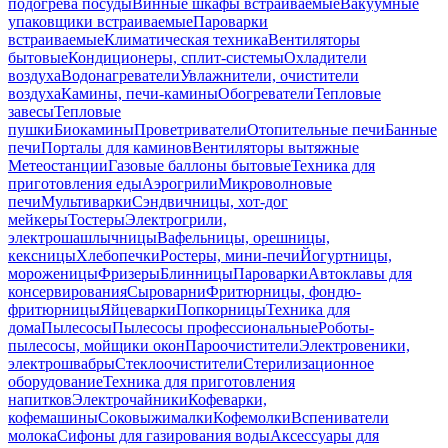
подогрева посуды
Винные шкафы встраиваемые
Вакуумные
упаковщики встраиваемые
Пароварки
встраиваемые
Климатическая техника
Вентиляторы
бытовые
Кондиционеры, сплит-системы
Охладители
воздуха
Водонагреватели
Увлажнители, очистители
воздуха
Камины, печи-камины
Обогреватели
Тепловые
завесы
Тепловые
пушки
Биокамины
Проветриватели
Отопительные печи
Банные
печи
Порталы для каминов
Вентиляторы вытяжные
Метеостанции
Газовые баллоны бытовые
Техника для
приготовления еды
Аэрогрили
Микроволновые
печи
Мультиварки
Сэндвичницы, хот-дог
мейкеры
Тостеры
Электрогрили,
электрошашлычницы
Вафельницы, орешницы,
кексницы
Хлебопечки
Ростеры, мини-печи
Йогуртницы,
мороженицы
Фризеры
Блинницы
Пароварки
Автоклавы для
консервирования
Сыроварни
Фритюрницы, фондю-
фритюрницы
Яйцеварки
Попкорницы
Техника для
дома
Пылесосы
Пылесосы профессиональные
Роботы-
пылесосы, мойщики окон
Пароочистители
Электровеники,
электрошвабры
Стеклоочистители
Стерилизационное
оборудование
Техника для приготовления
напитков
Электрочайники
Кофеварки,
кофемашины
Соковыжималки
Кофемолки
Вспениватели
молока
Сифоны для газирования воды
Аксессуары для