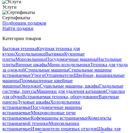
Услуги
Сертификаты
Подборщик подарков
Найти подарки
Категории товаров
Бытовая техника
Крупная техника для
кухни
Холодильники
Вытяжки
Кухонные
плиты
Морозильники
Посудомоечные машины
Настольные
плиты
Винные шкафы
Мини-холодильники
Техника для ухода
за одеждой
Стиральные машины
Стиральные машины
встраиваемые
Утюги
Отпариватели
Швейные, вышивальные
машины
Промышленные швейные
машины
Оверлоки
Сушильные машины, шкафы
Гладильные
системы, прессы
Машинки для удаления катышков
Сушилки
для обуви
Встраиваемая техника, оборудование
Варочные
панели
Духовые шкафы
Холодильники
встраиваемые
Посудомоечные машины
встраиваемые
Микроволновые печи
встраиваемые
Кофемашины встраиваемые
Комплекты
встраиваемой техники
Морозильники
встраиваемые
Измельчители пищевых отходов
Шкафы для