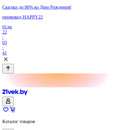
Скидки до 80% ко Дню Рождения!
промокод HAPPY22
01
дн
22
:
03
:
41
Каталог товаров