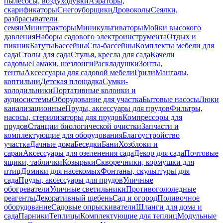
пылесосы, воздуходувки
Аэраторы,
скарификаторы
Снегоуборщики
Дровоколы
Сеялки,
разбрасыватели
семян
Минитракторы
Миникультиваторы
Мойки высокого
давления
Наборы садового электроинструмента
Отдых и
пикник
Батуты
Бассейны
Спа-бассейны
Комплекты мебели для
сада
Столы для сада
Стулья, кресла для сада
Качели
садовые
Гамаки, шезлонги
Раскладушки
Зонты,
тенты
Аксессуары для садовой мебели
Грили
Мангалы,
коптильни
Детская площадка
Сумки-
холодильники
Портативные колонки и
аудиосистемы
Оборудование для участка
Бытовые насосы
Люки
канализационные
Пруды, аксессуары для прудов
Фильтры,
насосы, стерилизаторы для прудов
Компрессоры для
прудов
Станции биологической очистки
Запчасти и
комплектующие для оборудования
Благоустройство
участка
Дачные дома
Беседки
Бани
Хозблоки и
сараи
Аксессуары для озеленения сада
Декор для сада
Почтовые
ящики, таблички
Козырьки
Скворечники, кормушки для
птиц
Домики для насекомых
Фонтаны, скульптуры для
сада
Пруды, аксессуары для прудов
Уличные
обогреватели
Уличные светильники
Противогололедные
реагенты
Декоративный щебень
Сад и огород
Поливочное
оборудование
Садовые опрыскиватели
Шланги для дома и
сада
Парники
Теплицы
Комплектующие для теплиц
Модульные