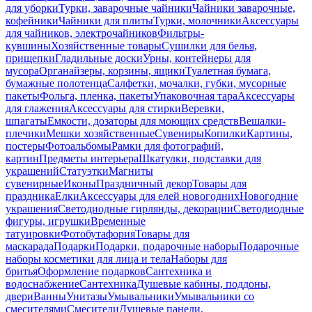
для уборки
Турки, заварочные чайники
Чайники заварочные,
кофейники
Чайники для плиты
Турки, молочники
Аксессуары
для чайников, электрочайников
Фильтры-
кувшины
Хозяйственные товары
Сушилки для белья,
прищепки
Гладильные доски
Урны, контейнеры для
мусора
Органайзеры, корзины, ящики
Туалетная бумага,
бумажные полотенца
Салфетки, мочалки, губки, мусорные
пакеты
Фольга, пленка, пакеты
Упаковочная тара
Аксессуары
для глажения
Аксессуары для стирки
Веревки,
шпагаты
Емкости, дозаторы для моющих средств
Вешалки-
плечики
Мешки хозяйственные
Сувениры
Копилки
Картины,
постеры
Фотоальбомы
Рамки для фотографий,
картин
Предметы интерьера
Шкатулки, подставки для
украшений
Статуэтки
Магниты
сувенирные
Иконы
Праздничный декор
Товары для
праздника
Елки
Аксессуары для елей новогодних
Новогодние
украшения
Светодиодные гирлянды, декорации
Светодиодные
фигуры, игрушки
Временные
татуировки
Фотобутафория
Товары для
маскарада
Подарки
Подарки, подарочные наборы
Подарочные
наборы косметики для лица и тела
Наборы для
бритья
Оформление подарков
Сантехника и
водоснабжение
Сантехника
Душевые кабины, поддоны,
двери
Ванны
Унитазы
Умывальники
Умывальники со
смесителями
Смесители
Душевые панели,