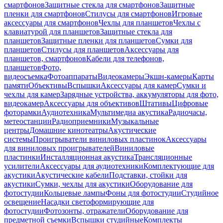
смартфонов
Защитные стекла для смартфонов
Защитные
пленки для смартфонов
Стилусы для смартфонов
Игровые
аксессуары для смартфонов
Чехлы для планшетов
Чехлы с
клавиатурой для планшетов
Защитные стекла для
планшетов
Защитные пленки для планшетов
Сумки для
планшетов
Стилусы для планшетов
Аксессуары для
планшетов, смартфонов
Кабели для телефонов,
планшетов
Фото,
видеосъемка
Фотоаппараты
Видеокамеры
Экшн-камеры
Карты
памяти
Объективы
Вспышки
Аксессуары для камер
Сумки и
чехлы для камер
Зарядные устройства, аккумуляторы для фото,
видеокамер
Аксессуары для объективов
Штативы
Цифровые
фоторамки
Аудиотехника
Мультимедиа акустика
Радиочасы,
метеостанции
Радиоприемники
Музыкальные
центры
Домашние кинотеатры
Акустические
системы
Проигрыватели виниловых пластинок
Аксессуары
для виниловых проигрывателей
Виниловые
пластинки
Инсталляционная акустика
Трансляционные
усилители
Аксессуары для аудиотехники
Комплектующие для
акустики
Акустические кабели
Подставки, стойки для
акустики
Сумки, чехлы для акустики
Оборудование для
фотостудии
Кольцевые лампы
Фоны для фотостудии
Студийное
освещение
Насадки светоформирующие для
фотостудии
Фотозонты, отражатели
Оборудование для
предметной съемки
Вспышки студийные
Комплекты