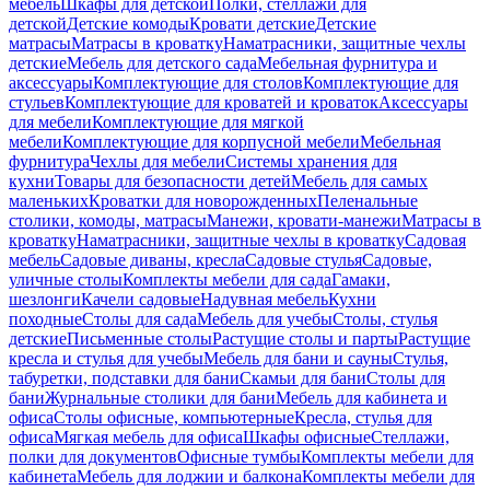
мебель
Шкафы для детской
Полки, стеллажи для
детской
Детские комоды
Кровати детские
Детские
матрасы
Матрасы в кроватку
Наматрасники, защитные чехлы
детские
Мебель для детского сада
Мебельная фурнитура и
аксессуары
Комплектующие для столов
Комплектующие для
стульев
Комплектующие для кроватей и кроваток
Аксессуары
для мебели
Комплектующие для мягкой
мебели
Комплектующие для корпусной мебели
Мебельная
фурнитура
Чехлы для мебели
Системы хранения для
кухни
Товары для безопасности детей
Мебель для самых
маленьких
Кроватки для новорожденных
Пеленальные
столики, комоды, матрасы
Манежи, кровати-манежи
Матрасы в
кроватку
Наматрасники, защитные чехлы в кроватку
Садовая
мебель
Садовые диваны, кресла
Садовые стулья
Садовые,
уличные столы
Комплекты мебели для сада
Гамаки,
шезлонги
Качели садовые
Надувная мебель
Кухни
походные
Столы для сада
Мебель для учебы
Столы, стулья
детские
Письменные столы
Растущие столы и парты
Растущие
кресла и стулья для учебы
Мебель для бани и сауны
Стулья,
табуретки, подставки для бани
Скамьи для бани
Столы для
бани
Журнальные столики для бани
Мебель для кабинета и
офиса
Столы офисные, компьютерные
Кресла, стулья для
офиса
Мягкая мебель для офиса
Шкафы офисные
Стеллажи,
полки для документов
Офисные тумбы
Комплекты мебели для
кабинета
Мебель для лоджии и балкона
Комплекты мебели для