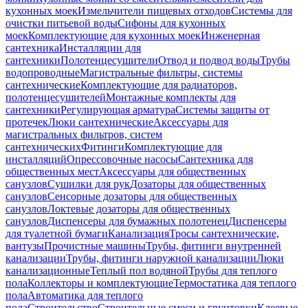
кухонных моек
Измельчители пищевых отходов
Системы для
очистки питьевой воды
Сифоны для кухонных
моек
Комплектующие для кухонных моек
Инженерная
сантехника
Инсталляции для
сантехники
Полотенцесушители
Отвод и подвод воды
Трубы
водопроводные
Магистральные фильтры, системы
сантехнические
Комплектующие для радиаторов,
полотенцесушителей
Монтажные комплекты для
сантехники
Регулирующая арматура
Системы защиты от
протечек
Люки сантехнические
Аксессуары для
магистральных фильтров, систем
сантехнических
Фитинги
Комплектующие для
инсталляций
Опрессовочные насосы
Сантехника для
общественных мест
Аксессуары для общественных
санузлов
Сушилки для рук
Дозаторы для общественных
санузлов
Сенсорные дозаторы для общественных
санузлов
Локтевые дозаторы для общественных
санузлов
Диспенсеры для бумажных полотенец
Диспенсеры
для туалетной бумаги
Канализация
Тросы сантехнические,
вантузы
Прочистные машины
Трубы, фитинги внутренней
канализации
Трубы, фитинги наружной канализации
Люки
канализационные
Теплый пол водяной
Трубы для теплого
пола
Коллекторы и комплектующие
Термостатика для теплого
пола
Автоматика для теплого
пола
Строительство
Строительные смеси и грунтовки
Клеевые