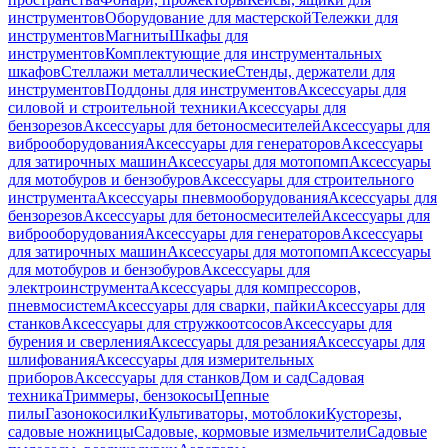
инструментов
Оборудование для мастерской
Тележки для
инструментов
Магниты
Шкафы для
инструментов
Комплектующие для инструментальных
шкафов
Стеллажи металлические
Стенды, держатели для
инструментов
Поддоны для инструментов
Аксессуары для
силовой и строительной техники
Аксессуары для
бензорезов
Аксессуары для бетоносмесителей
Аксессуары для
виброоборудования
Аксессуары для генераторов
Аксессуары
для затирочных машин
Аксессуары для мотопомп
Аксессуары
для мотобуров и бензобуров
Аксессуары для строительного
инструмента
Аксессуары пневмооборудования
Аксессуары для
бензорезов
Аксессуары для бетоносмесителей
Аксессуары для
виброоборудования
Аксессуары для генераторов
Аксессуары
для затирочных машин
Аксессуары для мотопомп
Аксессуары
для мотобуров и бензобуров
Аксессуары для
электроинструмента
Аксессуары для компрессоров,
пневмосистем
Аксессуары для сварки, пайки
Аксессуары для
станков
Аксессуары для стружкоотсосов
Аксессуары для
бурения и сверления
Аксессуары для резания
Аксессуары для
шлифования
Аксессуары для измерительных
приборов
Аксессуары для станков
Дом и сад
Садовая
техника
Триммеры, бензокосы
Цепные
пилы
Газонокосилки
Культиваторы, мотоблоки
Кусторезы,
садовые ножницы
Садовые, кормовые измельчители
Садовые