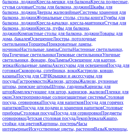
балкона, лоджии
Кресла-мешки для балкона
Кресла подвесные,
стулья садовые
Столы для балкона, лоджии
Шкафы для
балкона, лоджии
Дверцы жалюзийные
Системы хранения для
балкона, лоджии
Журнальные столы, столы-книги
Тумбы для
балкона, лоджии
Кресла-качалки, кресла-маятники
Стулья для
балкона, лоджии
Кресла, пуфы для балкона,
лоджии
Компактные столы для балкона, лоджии
Товары для
дома, бакалея
Освещение
Люстры, потолочные
светильники
Торшеры
Прикроватные лампы,
ночники
Настольные лампы
Споты
Настенные светильники,
бра
Точечные светильники
Трековые светильники
Уличные
светильники, фонари, бра
Лампы
Освещение для картин,
зеркал
Кольцевые лампы
Аксессуары для освещения
Посуда для
готовки
Сковороды, сотейники, воки
Кастрюли, ковши,
казаны
Посуда для СВЧ
Крышки и аксессуары для
посуды
Гастроемкости
Жалюзи, шторы
Жалюзи, рулонные
шторы, римские шторы
Шторы, гардины
Карнизы для
штор
Комплектующие для штор, карнизов, жалюзи
Пленки для
окон
Электроприводные солнцезащитные системы
Столовая
посуда, сервировка
Посуда для напитков
Посуда для горячих
напитков
Посуда для подачи и хранения напитков
Столовые
приборы
Столовая посуда
Посуда для сервировки
Предметы
сервировки
Детская столовая посуда
Декор
Зеркала
Кашпо,
стойки для цветов
Картины, постеры
Часы
интерьерные
Искусственные цветы, растения
Вазы
Ключницы,