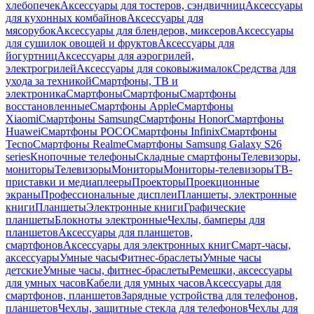
хлебопечек
Аксессуары для тостеров, сэндвичниц
Аксессуары
для кухонных комбайнов
Аксессуары для
мясорубок
Аксессуары для блендеров, миксеров
Аксессуары
для сушилок овощей и фруктов
Аксессуары для
йогуртниц
Аксессуары для аэрогрилей,
электрогрилей
Аксессуары для соковыжималок
Средства для
ухода за техникой
Смартфоны, ТВ и
электроника
Смартфоны
Смартфоны
Смартфоны
восстановленные
Смартфоны Apple
Смартфоны
Xiaomi
Смартфоны Samsung
Смартфоны Honor
Смартфоны
Huawei
Смартфоны POCO
Смартфоны Infinix
Смартфоны
Tecno
Смартфоны Realme
Смартфоны Samsung Galaxy S26
series
Кнопочные телефоны
Складные смартфоны
Телевизоры,
мониторы
Телевизоры
Мониторы
Мониторы-телевизоры
ТВ-
приставки и медиаплееры
Проекторы
Проекционные
экраны
Профессиональные дисплеи
Планшеты, электронные
книги
Планшеты
Электронные книги
Графические
планшеты
Блокноты электронные
Чехлы, бамперы для
планшетов
Аксессуары для планшетов,
смартфонов
Аксессуары для электронных книг
Смарт-часы,
аксессуары
Умные часы
Фитнес-браслеты
Умные часы
детские
Умные часы, фитнес-браслеты
Ремешки, аксессуары
для умных часов
Кабели для умных часов
Аксессуары для
смартфонов, планшетов
Зарядные устройства для телефонов,
планшетов
Чехлы, защитные стекла для телефонов
Чехлы для