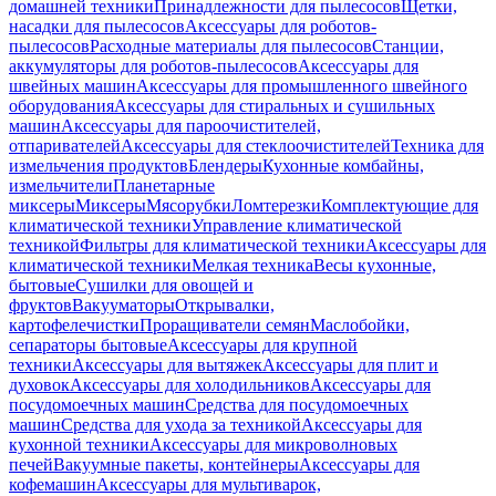
домашней техники
Принадлежности для пылесосов
Щетки,
насадки для пылесосов
Аксессуары для роботов-
пылесосов
Расходные материалы для пылесосов
Станции,
аккумуляторы для роботов-пылесосов
Аксессуары для
швейных машин
Аксессуары для промышленного швейного
оборудования
Аксессуары для стиральных и сушильных
машин
Аксессуары для пароочистителей,
отпаривателей
Аксессуары для стеклоочистителей
Техника для
измельчения продуктов
Блендеры
Кухонные комбайны,
измельчители
Планетарные
миксеры
Миксеры
Мясорубки
Ломтерезки
Комплектующие для
климатической техники
Управление климатической
техникой
Фильтры для климатической техники
Аксессуары для
климатической техники
Мелкая техника
Весы кухонные,
бытовые
Сушилки для овощей и
фруктов
Вакууматоры
Открывалки,
картофелечистки
Проращиватели семян
Маслобойки,
сепараторы бытовые
Аксессуары для крупной
техники
Аксессуары для вытяжек
Аксессуары для плит и
духовок
Аксессуары для холодильников
Аксессуары для
посудомоечных машин
Средства для посудомоечных
машин
Средства для ухода за техникой
Аксессуары для
кухонной техники
Аксессуары для микроволновых
печей
Вакуумные пакеты, контейнеры
Аксессуары для
кофемашин
Аксессуары для мультиварок,