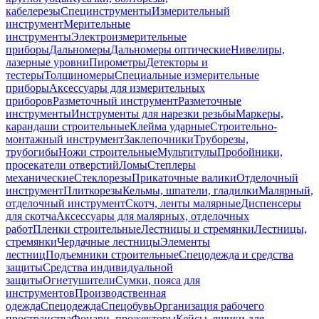
кабелерезы
Специнструменты
Измерительный
инструмент
Мерительные
инструменты
Электроизмерительные
приборы
Дальномеры
Дальномеры оптические
Нивелиры,
лазерные уровни
Пирометры
Детекторы и
тестеры
Толщиномеры
Специальные измерительные
приборы
Аксессуары для измерительных
приборов
Разметочный инструмент
Разметочные
инструменты
Инструменты для нарезки резьбы
Маркеры,
карандаши строительные
Клейма ударные
Строительно-
монтажный инструмент
Заклепочники
Труборезы,
трубогибы
Ножи строительные
Мультитулы
Пробойники,
просекатели отверстий
Ломы
Степлеры
механические
Стеклорезы
Прикаточные валики
Отделочный
инструмент
Плиткорезы
Кельмы, шпатели, гладилки
Малярный,
отделочный инструмент
Скотч, ленты малярные
Диспенсеры
для скотча
Аксессуары для малярных, отделочных
работ
Пленки строительные
Лестницы и стремянки
Лестницы,
стремянки
Чердачные лестницы
Элементы
лестниц
Подъемники строительные
Спецодежда и средства
защиты
Средства индивидуальной
защиты
Огнетушители
Сумки, пояса для
инструментов
Производственная
одежда
Спецодежда
Спецобувь
Организация рабочего
пространства
Фонари, прожекторы
Кейсы, ящики для