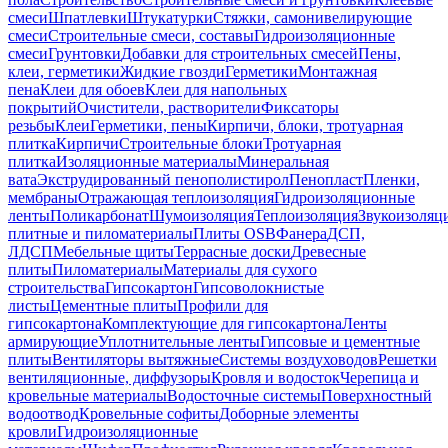
смеси
Шпатлевки
Штукатурки
Стяжки, самонивелирующие
смеси
Строительные смеси, составы
Гидроизоляционные
смеси
Грунтовки
Добавки для строительных смесей
Пены,
клеи, герметики
Жидкие гвозди
Герметики
Монтажная
пена
Клеи для обоев
Клеи для напольных
покрытий
Очистители, растворители
Фиксаторы
резьбы
Клеи
Герметики, пены
Кирпичи, блоки, тротуарная
плитка
Кирпичи
Строительные блоки
Тротуарная
плитка
Изоляционные материалы
Минеральная
вата
Экструдированный пенополистирол
Пенопласт
Пленки,
мембраны
Отражающая теплоизоляция
Гидроизоляционные
ленты
Поликарбонат
Шумоизоляция
Теплоизоляция
Звукоизоляц
плитные и пиломатериалы
Плиты OSB
Фанера
ДСП,
ЛДСП
Мебельные щиты
Террасные доски
Древесные
плиты
Пиломатериалы
Материалы для сухого
строительства
Гипсокартон
Гипсоволокнистые
листы
Цементные плиты
Профили для
гипсокартона
Комплектующие для гипсокартона
Ленты
армирующие
Уплотнительные ленты
Гипсовые и цементные
плиты
Вентиляторы вытяжные
Системы воздуховодов
Решетки
вентиляционные, диффузоры
Кровля и водосток
Черепица и
кровельные материалы
Водосточные системы
Поверхностный
водоотвод
Кровельные софиты
Доборные элементы
кровли
Гидроизоляционные