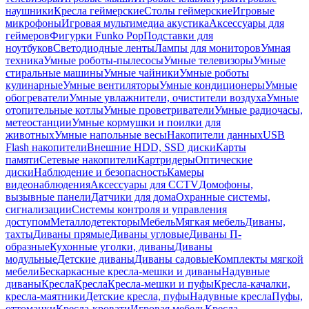
наушники
Кресла геймерские
Столы геймерские
Игровые
микрофоны
Игровая мультимедиа акустика
Аксессуары для
геймеров
Фигурки Funko Pop
Подставки для
ноутбуков
Светодиодные ленты
Лампы для мониторов
Умная
техника
Умные роботы-пылесосы
Умные телевизоры
Умные
стиральные машины
Умные чайники
Умные роботы
кулинарные
Умные вентиляторы
Умные кондиционеры
Умные
обогреватели
Умные увлажнители, очистители воздуха
Умные
отопительные котлы
Умные проветриватели
Умные радиочасы,
метеостанции
Умные кормушки и поилки для
животных
Умные напольные весы
Накопители данных
USB
Flash накопители
Внешние HDD, SSD диски
Карты
памяти
Сетевые накопители
Картридеры
Оптические
диски
Наблюдение и безопасность
Камеры
видеонаблюдения
Аксессуары для CCTV
Домофоны,
вызывные панели
Датчики для дома
Охранные системы,
сигнализации
Системы контроля и управления
доступом
Металлодетекторы
Мебель
Мягкая мебель
Диваны,
тахты
Диваны прямые
Диваны угловые
Диваны П-
образные
Кухонные уголки, диваны
Диваны
модульные
Детские диваны
Диваны садовые
Комплекты мягкой
мебели
Бескаркасные кресла-мешки и диваны
Надувные
диваны
Кресла
Кресла
Кресла-мешки и пуфы
Кресла-качалки,
кресла-маятники
Детские кресла, пуфы
Надувные кресла
Пуфы,
оттоманки
Кресла-кровати
Игровая мебель
Кресла