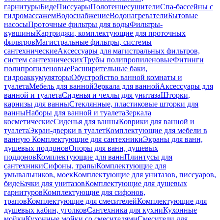
гарнитуры
Биде
Писсуары
Полотенцесушители
Спа-бассейны с
гидромассажем
Водоснабжение
Водонагреватели
Бытовые
насосы
Проточные фильтры для воды
Фильтры-
кувшины
Картриджи, комплектующие для проточных
фильтров
Магистральные фильтры, системы
сантехнические
Аксессуары для магистральных фильтров,
систем сантехнических
Трубы полипропиленовые
Фитинги
полипропиленовые
Расширительные баки,
гидроаккумуляторы
Обустройство ванной комнаты и
туалета
Мебель для ванной
Зеркала для ванной
Аксессуары для
ванной и туалета
Сиденья и чехлы для унитаза
Шторки,
карнизы для ванны
Стеклянные, пластиковые шторки для
ванны
Наборы для ванной и туалета
Зеркала
косметические
Сиденья для ванны
Коврики для ванной и
туалета
Экран-дверки в туалет
Комплектующие для мебели в
ванную
Комплектующие для сантехники
Экраны для ванн,
душевых поддонов
Опоры для ванн, душевых
поддонов
Комплектующие для ванн
Плинтусы для
сантехники
Сифоны, трапы
Комплектующие для
умывальников, моек
Комплектующие для унитазов, писсуаров,
биде
Бачки для унитазов
Комплектующие для душевых
гарнитуров
Комплектующие для сифонов,
трапов
Комплектующие для смесителей
Комплектующие для
душевых кабин, уголков
Сантехника для кухни
Кухонные
мойки
Кухонные мойки со смесителями
Смесители для