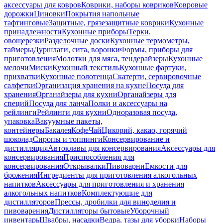
аксессуары для ковров
Коврики, наборы ковриков
Ковровые
дорожки
Циновки
Покрытия напольные
тафтинговые
Защитные, грязезащитные коврики
Кухонные
принадлежности
Кухонные приборы
Терки,
овощерезки
Разделочные доски
Кухонные термометры,
таймеры
Дуршлаги, сита, воронки
Формы, приборы для
приготовления
Молотки для мяса, тендерайзеры
Кухонные
мелочи
Миски
Кухонный текстиль
Кухонные фартуки,
прихватки
Кухонные полотенца
Скатерти, сервировочные
салфетки
Организация хранения на кухне
Посуда для
хранения
Органайзеры для кухни
Органайзеры для
специй
Посуда для ланча
Полки и аксессуары на
рейлинги
Рейлинги для кухни
Одноразовая посуда,
упаковка
Вакуумные пакеты,
контейнеры
Бакалея
Кофе
Чай
Цикорий, какао, горячий
шоколад
Сиропы и топпинги
Консервирование и
дистилляция
Автоклавы для консервирования
Аксессуары для
консервирования
Приспособления для
консервирования
Открывалки
Пивоварни
Емкости для
брожения
Ингредиенты для приготовления алкогольных
напитков
Аксессуары для приготовления и хранения
алкогольных напитков
Комплектующие для
дистилляторов
Прессы, дробилки для виноделия и
пивоварения
Дистилляторы бытовые
Уборочный
инвентарь
Швабры, насадки
Ведра, тазы для уборки
Наборы