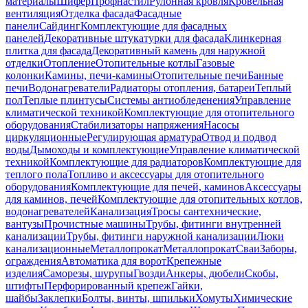
материалы
Шифер
Профнастил
Рулонная кровля
Кровельная
вентиляция
Отделка фасада
Фасадные
панели
Сайдинг
Комплектующие для фасадных
панелей
Декоративные штукатурки для фасада
Клинкерная
плитка для фасада
Декоративный камень для наружной
отделки
Отопление
Отопительные котлы
Газовые
колонки
Камины, печи-камины
Отопительные печи
Банные
печи
Водонагреватели
Радиаторы отопления, батареи
Теплый
пол
Теплые плинтусы
Системы антиобледенения
Управление
климатической техникой
Комплектующие для отопительного
оборудования
Стабилизаторы напряжения
Насосы
циркуляционные
Регулирующая арматура
Отвод и подвод
воды
Дымоходы и комплектующие
Управление климатической
техникой
Комплектующие для радиаторов
Комплектующие для
теплого пола
Топливо и аксессуары для отопительного
оборудования
Комплектующие для печей, каминов
Аксессуары
для каминов, печей
Комплектующие для отопительных котлов,
водонагревателей
Канализация
Тросы сантехнические,
вантузы
Прочистные машины
Трубы, фитинги внутренней
канализации
Трубы, фитинги наружной канализации
Люки
канализационные
Металлопрокат
Металлопрокат
Сваи
Заборы,
ограждения
Автоматика для ворот
Крепежные
изделия
Саморезы, шурупы
Гвозди
Анкеры, дюбели
Скобы,
штифты
Перфорированный крепеж
Гайки,
шайбы
Заклепки
Болты, винты, шпильки
Хомуты
Химические