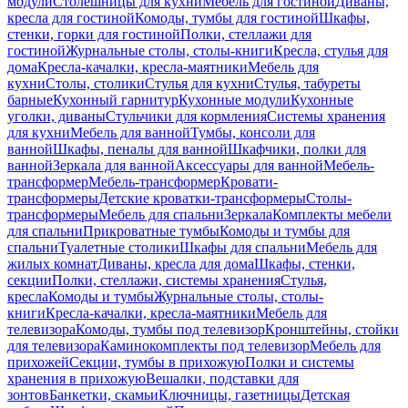
модули
Столешницы для кухни
Мебель для гостиной
Диваны,
кресла для гостиной
Комоды, тумбы для гостиной
Шкафы,
стенки, горки для гостиной
Полки, стеллажи для
гостиной
Журнальные столы, столы-книги
Кресла, стулья для
дома
Кресла-качалки, кресла-маятники
Мебель для
кухни
Столы, столики
Стулья для кухни
Стулья, табуреты
барные
Кухонный гарнитур
Кухонные модули
Кухонные
уголки, диваны
Стульчики для кормления
Системы хранения
для кухни
Мебель для ванной
Тумбы, консоли для
ванной
Шкафы, пеналы для ванной
Шкафчики, полки для
ванной
Зеркала для ванной
Аксессуары для ванной
Мебель-
трансформер
Мебель-трансформер
Кровати-
трансформеры
Детские кроватки-трансформеры
Столы-
трансформеры
Мебель для спальни
Зеркала
Комплекты мебели
для спальни
Прикроватные тумбы
Комоды и тумбы для
спальни
Туалетные столики
Шкафы для спальни
Мебель для
жилых комнат
Диваны, кресла для дома
Шкафы, стенки,
секции
Полки, стеллажи, системы хранения
Стулья,
кресла
Комоды и тумбы
Журнальные столы, столы-
книги
Кресла-качалки, кресла-маятники
Мебель для
телевизора
Комоды, тумбы под телевизор
Кронштейны, стойки
для телевизора
Каминокомплекты под телевизор
Мебель для
прихожей
Секции, тумбы в прихожую
Полки и системы
хранения в прихожую
Вешалки, подставки для
зонтов
Банкетки, скамьи
Ключницы, газетницы
Детская