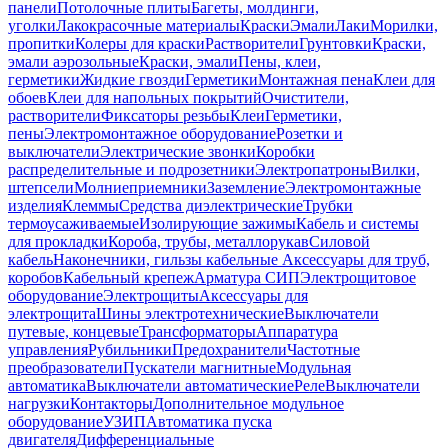
панели
Потолочные плиты
Багеты, молдинги,
уголки
Лакокрасочные материалы
Краски
Эмали
Лаки
Морилки,
пропитки
Колеры для краски
Растворители
Грунтовки
Краски,
эмали аэрозольные
Краски, эмали
Пены, клеи,
герметики
Жидкие гвозди
Герметики
Монтажная пена
Клеи для
обоев
Клеи для напольных покрытий
Очистители,
растворители
Фиксаторы резьбы
Клеи
Герметики,
пены
Электромонтажное оборудование
Розетки и
выключатели
Электрические звонки
Коробки
распределительные и подрозетники
Электропатроны
Вилки,
штепсели
Молниеприемники
Заземление
Электромонтажные
изделия
Клеммы
Средства диэлектрические
Трубки
термоусаживаемые
Изолирующие зажимы
Кабель и системы
для прокладки
Короба, трубы, металлорукав
Силовой
кабель
Наконечники, гильзы кабельные
Аксессуары для труб,
коробов
Кабельный крепеж
Арматура СИП
Электрощитовое
оборудование
Электрощиты
Аксессуары для
электрощита
Шины электротехнические
Выключатели
путевые, концевые
Трансформаторы
Аппаратура
управления
Рубильники
Предохранители
Частотные
преобразователи
Пускатели магнитные
Модульная
автоматика
Выключатели автоматические
Реле
Выключатели
нагрузки
Контакторы
Дополнительное модульное
оборудование
УЗИП
Автоматика пуска
двигателя
Дифференциальные