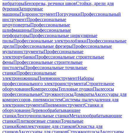
вибраторы
Бензорезы, резчики швов
Стойки, дрели для
бурения
Затирочные
машины
Гидроинструмент
Погрузчики
Профессиональный
инструмент
Профессиональные
шуруповерты
Профессиональные
шлифмашины
Профессиональные
перфораторы
Профессиональные циркулярные
пилы
Профессиональные электролобзики
Профессиональные
дрели
Профессиональные фрезеры
Профессиональные
мультиинструменты
Профессиональные
электрорубанки
Профессиональные строительные
фены
Профессиональные строительные
пистолеты
Профессиональные точильные
станки
Профессиональные
электроножницы
Пневмоинструмент
Наборы
профессионального электроинструмента
Строительное
оборудование
Компрессоры
Тепловые пушки
Пылесосы
профессиональные
Стружкоотсосы
Домкраты
Аксессуары для
компрессоров, пневмосистем
Системы пылеудаления для
электроинструмента
Пневмоинструмент
Станки и
оборудование
Деревообрабатывающие
станки
Ленточнопильные станки
Металлообрабатывающие
станки
Плиткорезные станки
Точильные
станки
Комплектующие для станков
Оснастка для
станков
Аксессуары для станков
Стружкоотсосы
Аксессуары