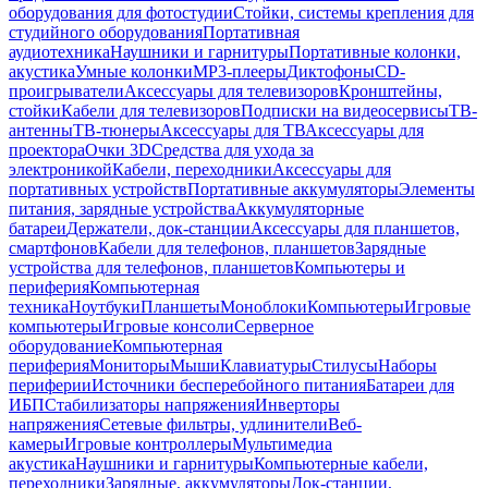
оборудования для фотостудии
Стойки, системы крепления для
студийного оборудования
Портативная
аудиотехника
Наушники и гарнитуры
Портативные колонки,
акустика
Умные колонки
MP3-плееры
Диктофоны
CD-
проигрыватели
Аксессуары для телевизоров
Кронштейны,
стойки
Кабели для телевизоров
Подписки на видеосервисы
ТВ-
антенны
ТВ-тюнеры
Аксессуары для ТВ
Аксессуары для
проектора
Очки 3D
Средства для ухода за
электроникой
Кабели, переходники
Аксессуары для
портативных устройств
Портативные аккумуляторы
Элементы
питания, зарядные устройства
Аккумуляторные
батареи
Держатели, док-станции
Аксессуары для планшетов,
смартфонов
Кабели для телефонов, планшетов
Зарядные
устройства для телефонов, планшетов
Компьютеры и
периферия
Компьютерная
техника
Ноутбуки
Планшеты
Моноблоки
Компьютеры
Игровые
компьютеры
Игровые консоли
Серверное
оборудование
Компьютерная
периферия
Мониторы
Мыши
Клавиатуры
Стилусы
Наборы
периферии
Источники бесперебойного питания
Батареи для
ИБП
Стабилизаторы напряжения
Инверторы
напряжения
Сетевые фильтры, удлинители
Веб-
камеры
Игровые контроллеры
Мультимедиа
акустика
Наушники и гарнитуры
Компьютерные кабели,
переходники
Зарядные, аккумуляторы
Док-станции,