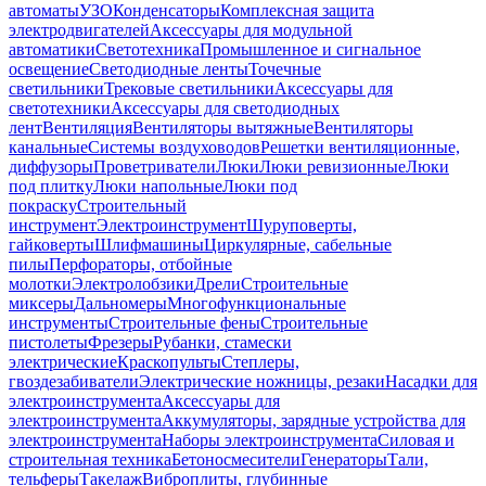
автоматы
УЗО
Конденсаторы
Комплексная защита
электродвигателей
Аксессуары для модульной
автоматики
Светотехника
Промышленное и сигнальное
освещение
Светодиодные ленты
Точечные
светильники
Трековые светильники
Аксессуары для
светотехники
Аксессуары для светодиодных
лент
Вентиляция
Вентиляторы вытяжные
Вентиляторы
канальные
Системы воздуховодов
Решетки вентиляционные,
диффузоры
Проветриватели
Люки
Люки ревизионные
Люки
под плитку
Люки напольные
Люки под
покраску
Строительный
инструмент
Электроинструмент
Шуруповерты,
гайковерты
Шлифмашины
Циркулярные, сабельные
пилы
Перфораторы, отбойные
молотки
Электролобзики
Дрели
Строительные
миксеры
Дальномеры
Многофункциональные
инструменты
Строительные фены
Строительные
пистолеты
Фрезеры
Рубанки, стамески
электрические
Краскопульты
Степлеры,
гвоздезабиватели
Электрические ножницы, резаки
Насадки для
электроинструмента
Аксессуары для
электроинструмента
Аккумуляторы, зарядные устройства для
электроинструмента
Наборы электроинструмента
Силовая и
строительная техника
Бетоносмесители
Генераторы
Тали,
тельферы
Такелаж
Виброплиты, глубинные