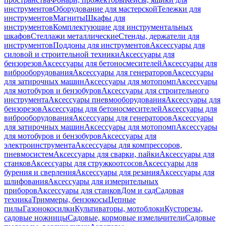
инструментов
Оборудование для мастерской
Тележки для
инструментов
Магниты
Шкафы для
инструментов
Комплектующие для инструментальных
шкафов
Стеллажи металлические
Стенды, держатели для
инструментов
Поддоны для инструментов
Аксессуары для
силовой и строительной техники
Аксессуары для
бензорезов
Аксессуары для бетоносмесителей
Аксессуары для
виброоборудования
Аксессуары для генераторов
Аксессуары
для затирочных машин
Аксессуары для мотопомп
Аксессуары
для мотобуров и бензобуров
Аксессуары для строительного
инструмента
Аксессуары пневмооборудования
Аксессуары для
бензорезов
Аксессуары для бетоносмесителей
Аксессуары для
виброоборудования
Аксессуары для генераторов
Аксессуары
для затирочных машин
Аксессуары для мотопомп
Аксессуары
для мотобуров и бензобуров
Аксессуары для
электроинструмента
Аксессуары для компрессоров,
пневмосистем
Аксессуары для сварки, пайки
Аксессуары для
станков
Аксессуары для стружкоотсосов
Аксессуары для
бурения и сверления
Аксессуары для резания
Аксессуары для
шлифования
Аксессуары для измерительных
приборов
Аксессуары для станков
Дом и сад
Садовая
техника
Триммеры, бензокосы
Цепные
пилы
Газонокосилки
Культиваторы, мотоблоки
Кусторезы,
садовые ножницы
Садовые, кормовые измельчители
Садовые