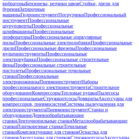
вибраторы
Бензорезы, резчики швов
Стойки, дрели для
бурения
Затирочные
машины
Гидроинструмент
Погрузчики
Профессиональный
инструмент
Профессиональные
шуруповерты
Профессиональные
шлифмашины
Профессиональные
перфораторы
Профессиональные циркулярные
пилы
Профессиональные электролобзики
Профессиональные
дрели
Профессиональные фрезеры
Профессиональные
мультиинструменты
Профессиональные
электрорубанки
Профессиональные строительные
фены
Профессиональные строительные
пистолеты
Профессиональные точильные
станки
Профессиональные
электроножницы
Пневмоинструмент
Наборы
профессионального электроинструмента
Строительное
оборудование
Компрессоры
Тепловые пушки
Пылесосы
профессиональные
Стружкоотсосы
Домкраты
Аксессуары для
компрессоров, пневмосистем
Системы пылеудаления для
электроинструмента
Пневмоинструмент
Станки и
оборудование
Деревообрабатывающие
станки
Ленточнопильные станки
Металлообрабатывающие
станки
Плиткорезные станки
Точильные
станки
Комплектующие для станков
Оснастка для
станков
Аксессуары для станков
Стружкоотсосы
Аксессуары