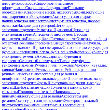
для стружкоотсосов
Сварочное и паяльное
оборудование
Сварочное оборудование
Паяльное
оборудование
Сварочные маски, аксессуары
Комплектующие
для сварочного оборудования
Аксессуары для сварки,
пайки
Оснастка для электроинструмента
Оснастка, наборы
оснастки
Насадки для граверов
Щетки для
электроинструмента
Развертки
Пуансоны
Щетки для
электродвигателей
Слесарный инструмент
Наборы
инструментов
Головки, биты
Гаечные ключи
Отвертки, наборы
отверток
Ножницы слесарные
Клещи строительные
Зубила,
керны, выколотки
Щетки слесарные
Оснастка и аксессуары для
бурения и сверления
Сверла, буры, зенкеры
Коронки
Зубила для
электроинструмента
Аксессуары для бурения и
сверления
Столярный инструмент
Тиски, струбцины,
гейферные зажимы
Ручные пилы, ножовки
Молотки, кувалды,
киянки
Напильники
Ручные стамески
Рубанки, рашпили
ручные
Оснастка и аксессуары для резания и
шлифования
Отрезные, пильные диски
Пильные полотна для
электроинструмента
Фрезы
Шлифовальные диски, насадки,
листы
Шлифовальные чашки
Точильные камни, круги,
сегменты
Полировальные валы
Направляющие
шины
Комплектующие для резания
Аксессуары для
резания
Аксессуары для шлифования
Электромонтажный
инструмент
Обжимной инструмент
Плоскогубцы,
круглогубцы
Кусачки, болторезы,