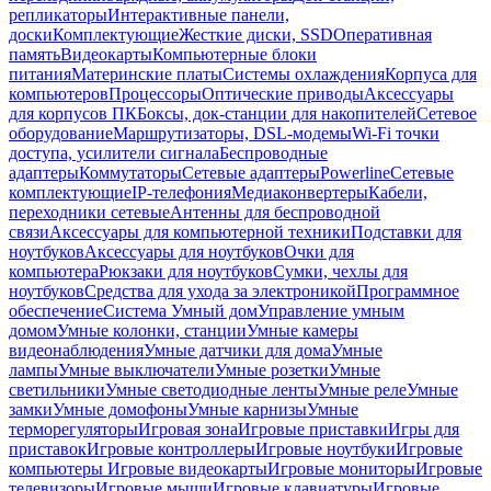
репликаторы
Интерактивные панели,
доски
Комплектующие
Жесткие диски, SSD
Оперативная
память
Видеокарты
Компьютерные блоки
питания
Материнские платы
Системы охлаждения
Корпуса для
компьютеров
Процессоры
Оптические приводы
Аксессуары
для корпусов ПК
Боксы, док-станции для накопителей
Сетевое
оборудование
Маршрутизаторы, DSL-модемы
Wi-Fi точки
доступа, усилители сигнала
Беспроводные
адаптеры
Коммутаторы
Сетевые адаптеры
Powerline
Сетевые
комплектующие
IP-телефония
Медиаконвертеры
Кабели,
переходники сетевые
Антенны для беспроводной
связи
Аксессуары для компьютерной техники
Подставки для
ноутбуков
Аксессуары для ноутбуков
Очки для
компьютера
Рюкзаки для ноутбуков
Сумки, чехлы для
ноутбуков
Средства для ухода за электроникой
Программное
обеспечение
Система Умный дом
Управление умным
домом
Умные колонки, станции
Умные камеры
видеонаблюдения
Умные датчики для дома
Умные
лампы
Умные выключатели
Умные розетки
Умные
светильники
Умные светодиодные ленты
Умные реле
Умные
замки
Умные домофоны
Умные карнизы
Умные
терморегуляторы
Игровая зона
Игровые приставки
Игры для
приставок
Игровые контроллеры
Игровые ноутбуки
Игровые
компьютеры
Игровые видеокарты
Игровые мониторы
Игровые
телевизоры
Игровые мыши
Игровые клавиатуры
Игровые