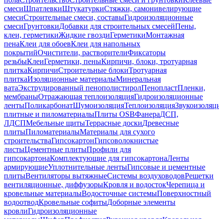
смеси
Шпатлевки
Штукатурки
Стяжки, самонивелирующие
смеси
Строительные смеси, составы
Гидроизоляционные
смеси
Грунтовки
Добавки для строительных смесей
Пены,
клеи, герметики
Жидкие гвозди
Герметики
Монтажная
пена
Клеи для обоев
Клеи для напольных
покрытий
Очистители, растворители
Фиксаторы
резьбы
Клеи
Герметики, пены
Кирпичи, блоки, тротуарная
плитка
Кирпичи
Строительные блоки
Тротуарная
плитка
Изоляционные материалы
Минеральная
вата
Экструдированный пенополистирол
Пенопласт
Пленки,
мембраны
Отражающая теплоизоляция
Гидроизоляционные
ленты
Поликарбонат
Шумоизоляция
Теплоизоляция
Звукоизоляц
плитные и пиломатериалы
Плиты OSB
Фанера
ДСП,
ЛДСП
Мебельные щиты
Террасные доски
Древесные
плиты
Пиломатериалы
Материалы для сухого
строительства
Гипсокартон
Гипсоволокнистые
листы
Цементные плиты
Профили для
гипсокартона
Комплектующие для гипсокартона
Ленты
армирующие
Уплотнительные ленты
Гипсовые и цементные
плиты
Вентиляторы вытяжные
Системы воздуховодов
Решетки
вентиляционные, диффузоры
Кровля и водосток
Черепица и
кровельные материалы
Водосточные системы
Поверхностный
водоотвод
Кровельные софиты
Доборные элементы
кровли
Гидроизоляционные