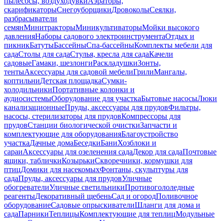
пылесосы, воздуходувки
Аэраторы,
скарификаторы
Снегоуборщики
Дровоколы
Сеялки,
разбрасыватели
семян
Минитракторы
Миникультиваторы
Мойки высокого
давления
Наборы садового электроинструмента
Отдых и
пикник
Батуты
Бассейны
Спа-бассейны
Комплекты мебели для
сада
Столы для сада
Стулья, кресла для сада
Качели
садовые
Гамаки, шезлонги
Раскладушки
Зонты,
тенты
Аксессуары для садовой мебели
Грили
Мангалы,
коптильни
Детская площадка
Сумки-
холодильники
Портативные колонки и
аудиосистемы
Оборудование для участка
Бытовые насосы
Люки
канализационные
Пруды, аксессуары для прудов
Фильтры,
насосы, стерилизаторы для прудов
Компрессоры для
прудов
Станции биологической очистки
Запчасти и
комплектующие для оборудования
Благоустройство
участка
Дачные дома
Беседки
Бани
Хозблоки и
сараи
Аксессуары для озеленения сада
Декор для сада
Почтовые
ящики, таблички
Козырьки
Скворечники, кормушки для
птиц
Домики для насекомых
Фонтаны, скульптуры для
сада
Пруды, аксессуары для прудов
Уличные
обогреватели
Уличные светильники
Противогололедные
реагенты
Декоративный щебень
Сад и огород
Поливочное
оборудование
Садовые опрыскиватели
Шланги для дома и
сада
Парники
Теплицы
Комплектующие для теплиц
Модульные