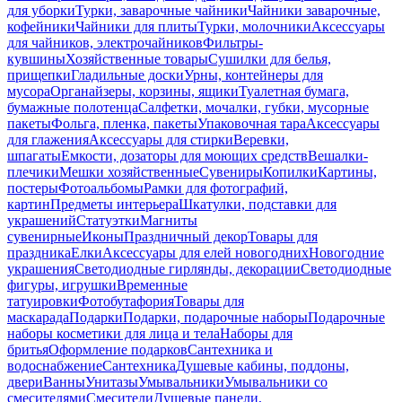
для уборки
Турки, заварочные чайники
Чайники заварочные,
кофейники
Чайники для плиты
Турки, молочники
Аксессуары
для чайников, электрочайников
Фильтры-
кувшины
Хозяйственные товары
Сушилки для белья,
прищепки
Гладильные доски
Урны, контейнеры для
мусора
Органайзеры, корзины, ящики
Туалетная бумага,
бумажные полотенца
Салфетки, мочалки, губки, мусорные
пакеты
Фольга, пленка, пакеты
Упаковочная тара
Аксессуары
для глажения
Аксессуары для стирки
Веревки,
шпагаты
Емкости, дозаторы для моющих средств
Вешалки-
плечики
Мешки хозяйственные
Сувениры
Копилки
Картины,
постеры
Фотоальбомы
Рамки для фотографий,
картин
Предметы интерьера
Шкатулки, подставки для
украшений
Статуэтки
Магниты
сувенирные
Иконы
Праздничный декор
Товары для
праздника
Елки
Аксессуары для елей новогодних
Новогодние
украшения
Светодиодные гирлянды, декорации
Светодиодные
фигуры, игрушки
Временные
татуировки
Фотобутафория
Товары для
маскарада
Подарки
Подарки, подарочные наборы
Подарочные
наборы косметики для лица и тела
Наборы для
бритья
Оформление подарков
Сантехника и
водоснабжение
Сантехника
Душевые кабины, поддоны,
двери
Ванны
Унитазы
Умывальники
Умывальники со
смесителями
Смесители
Душевые панели,