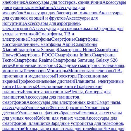
хлебопечек
Аксессуары для тостеров, сэндвичниц
Аксессуары
для кухонных комбайнов
Аксессуары для
мясорубок
Аксессуары для блендеров, миксеров
Аксессуары
для сушилок овощей и фруктов
Аксессуары для
йогуртниц
Аксессуары для аэрогрилей,
электрогрилей
Аксессуары для соковыжималок
Средства для
ухода за техникой
Смартфоны, ТВ и
электроника
Смартфоны
Смартфоны
Смартфоны
восстановленные
Смартфоны Apple
Смартфоны
Xiaomi
Смартфоны Samsung
Смартфоны Honor
Смартфоны
Huawei
Смартфоны POCO
Смартфоны Infinix
Смартфоны
Tecno
Смартфоны Realme
Смартфоны Samsung Galaxy S26
series
Кнопочные телефоны
Складные смартфоны
Телевизоры,
мониторы
Телевизоры
Мониторы
Мониторы-телевизоры
ТВ-
приставки и медиаплееры
Проекторы
Проекционные
экраны
Профессиональные дисплеи
Планшеты, электронные
книги
Планшеты
Электронные книги
Графические
планшеты
Блокноты электронные
Чехлы, бамперы для
планшетов
Аксессуары для планшетов,
смартфонов
Аксессуары для электронных книг
Смарт-часы,
аксессуары
Умные часы
Фитнес-браслеты
Умные часы
детские
Умные часы, фитнес-браслеты
Ремешки, аксессуары
для умных часов
Кабели для умных часов
Аксессуары для
смартфонов, планшетов
Зарядные устройства для телефонов,
планшетов
Чехлы, защитные стекла для телефонов
Чехлы для