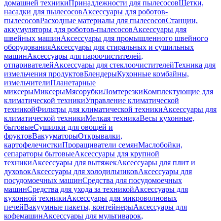
домашней техники
Принадлежности для пылесосов
Щетки,
насадки для пылесосов
Аксессуары для роботов-
пылесосов
Расходные материалы для пылесосов
Станции,
аккумуляторы для роботов-пылесосов
Аксессуары для
швейных машин
Аксессуары для промышленного швейного
оборудования
Аксессуары для стиральных и сушильных
машин
Аксессуары для пароочистителей,
отпаривателей
Аксессуары для стеклоочистителей
Техника для
измельчения продуктов
Блендеры
Кухонные комбайны,
измельчители
Планетарные
миксеры
Миксеры
Мясорубки
Ломтерезки
Комплектующие для
климатической техники
Управление климатической
техникой
Фильтры для климатической техники
Аксессуары для
климатической техники
Мелкая техника
Весы кухонные,
бытовые
Сушилки для овощей и
фруктов
Вакууматоры
Открывалки,
картофелечистки
Проращиватели семян
Маслобойки,
сепараторы бытовые
Аксессуары для крупной
техники
Аксессуары для вытяжек
Аксессуары для плит и
духовок
Аксессуары для холодильников
Аксессуары для
посудомоечных машин
Средства для посудомоечных
машин
Средства для ухода за техникой
Аксессуары для
кухонной техники
Аксессуары для микроволновых
печей
Вакуумные пакеты, контейнеры
Аксессуары для
кофемашин
Аксессуары для мультиварок,