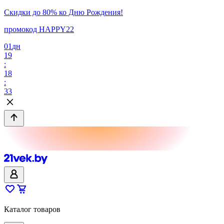
Скидки до 80% ко Дню Рождения!
промокод HAPPY22
01
дн
19
:
18
:
33
Каталог товаров