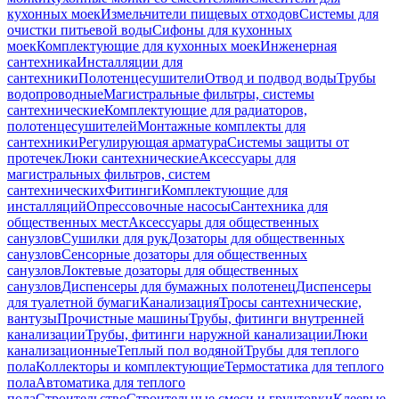
кухонных моек
Измельчители пищевых отходов
Системы для
очистки питьевой воды
Сифоны для кухонных
моек
Комплектующие для кухонных моек
Инженерная
сантехника
Инсталляции для
сантехники
Полотенцесушители
Отвод и подвод воды
Трубы
водопроводные
Магистральные фильтры, системы
сантехнические
Комплектующие для радиаторов,
полотенцесушителей
Монтажные комплекты для
сантехники
Регулирующая арматура
Системы защиты от
протечек
Люки сантехнические
Аксессуары для
магистральных фильтров, систем
сантехнических
Фитинги
Комплектующие для
инсталляций
Опрессовочные насосы
Сантехника для
общественных мест
Аксессуары для общественных
санузлов
Сушилки для рук
Дозаторы для общественных
санузлов
Сенсорные дозаторы для общественных
санузлов
Локтевые дозаторы для общественных
санузлов
Диспенсеры для бумажных полотенец
Диспенсеры
для туалетной бумаги
Канализация
Тросы сантехнические,
вантузы
Прочистные машины
Трубы, фитинги внутренней
канализации
Трубы, фитинги наружной канализации
Люки
канализационные
Теплый пол водяной
Трубы для теплого
пола
Коллекторы и комплектующие
Термостатика для теплого
пола
Автоматика для теплого
пола
Строительство
Строительные смеси и грунтовки
Клеевые