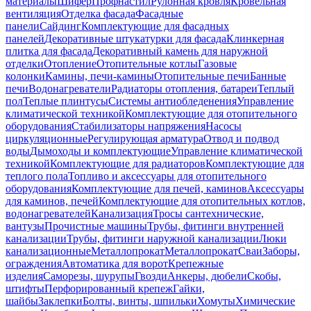
материалы
Шифер
Профнастил
Рулонная кровля
Кровельная
вентиляция
Отделка фасада
Фасадные
панели
Сайдинг
Комплектующие для фасадных
панелей
Декоративные штукатурки для фасада
Клинкерная
плитка для фасада
Декоративный камень для наружной
отделки
Отопление
Отопительные котлы
Газовые
колонки
Камины, печи-камины
Отопительные печи
Банные
печи
Водонагреватели
Радиаторы отопления, батареи
Теплый
пол
Теплые плинтусы
Системы антиобледенения
Управление
климатической техникой
Комплектующие для отопительного
оборудования
Стабилизаторы напряжения
Насосы
циркуляционные
Регулирующая арматура
Отвод и подвод
воды
Дымоходы и комплектующие
Управление климатической
техникой
Комплектующие для радиаторов
Комплектующие для
теплого пола
Топливо и аксессуары для отопительного
оборудования
Комплектующие для печей, каминов
Аксессуары
для каминов, печей
Комплектующие для отопительных котлов,
водонагревателей
Канализация
Тросы сантехнические,
вантузы
Прочистные машины
Трубы, фитинги внутренней
канализации
Трубы, фитинги наружной канализации
Люки
канализационные
Металлопрокат
Металлопрокат
Сваи
Заборы,
ограждения
Автоматика для ворот
Крепежные
изделия
Саморезы, шурупы
Гвозди
Анкеры, дюбели
Скобы,
штифты
Перфорированный крепеж
Гайки,
шайбы
Заклепки
Болты, винты, шпильки
Хомуты
Химические