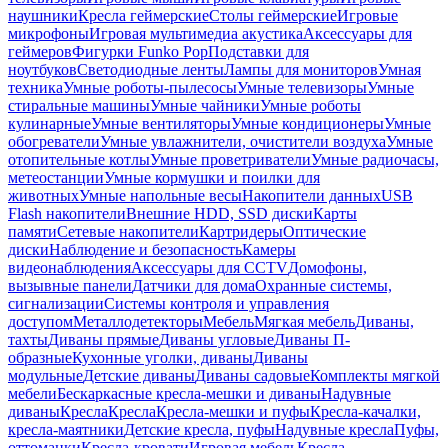
наушники
Кресла геймерские
Столы геймерские
Игровые
микрофоны
Игровая мультимедиа акустика
Аксессуары для
геймеров
Фигурки Funko Pop
Подставки для
ноутбуков
Светодиодные ленты
Лампы для мониторов
Умная
техника
Умные роботы-пылесосы
Умные телевизоры
Умные
стиральные машины
Умные чайники
Умные роботы
кулинарные
Умные вентиляторы
Умные кондиционеры
Умные
обогреватели
Умные увлажнители, очистители воздуха
Умные
отопительные котлы
Умные проветриватели
Умные радиочасы,
метеостанции
Умные кормушки и поилки для
животных
Умные напольные весы
Накопители данных
USB
Flash накопители
Внешние HDD, SSD диски
Карты
памяти
Сетевые накопители
Картридеры
Оптические
диски
Наблюдение и безопасность
Камеры
видеонаблюдения
Аксессуары для CCTV
Домофоны,
вызывные панели
Датчики для дома
Охранные системы,
сигнализации
Системы контроля и управления
доступом
Металлодетекторы
Мебель
Мягкая мебель
Диваны,
тахты
Диваны прямые
Диваны угловые
Диваны П-
образные
Кухонные уголки, диваны
Диваны
модульные
Детские диваны
Диваны садовые
Комплекты мягкой
мебели
Бескаркасные кресла-мешки и диваны
Надувные
диваны
Кресла
Кресла
Кресла-мешки и пуфы
Кресла-качалки,
кресла-маятники
Детские кресла, пуфы
Надувные кресла
Пуфы,
оттоманки
Кресла-кровати
Игровая мебель
Кресла