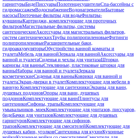
гарнитуры
Биде
Писсуары
Полотенцесушители
Спа-бассейны с
гидромассажем
Водоснабжение
Водонагреватели
Бытовые
насосы
Проточные фильтры для воды
Фильтры-
кувшины
Картриджи, комплектующие для проточных
фильтров
Магистральные фильтры, системы
сантехнические
Аксессуары для магистральных фильтров,
систем сантехнических
Трубы полипропиленовые
Фитинги
полипропиленовые
Расширительные баки,
гидроаккумуляторы
Обустройство ванной комнаты и
туалета
Мебель для ванной
Зеркала для ванной
Аксессуары для
ванной и туалета
Сиденья и чехлы для унитаза
Шторки,
карнизы для ванны
Стеклянные, пластиковые шторки для
ванны
Наборы для ванной и туалета
Зеркала
косметические
Сиденья для ванны
Коврики для ванной и
туалета
Экран-дверки в туалет
Комплектующие для мебели в
ванную
Комплектующие для сантехники
Экраны для ванн,
душевых поддонов
Опоры для ванн, душевых
поддонов
Комплектующие для ванн
Плинтусы для
сантехники
Сифоны, трапы
Комплектующие для
умывальников, моек
Комплектующие для унитазов, писсуаров,
биде
Бачки для унитазов
Комплектующие для душевых
гарнитуров
Комплектующие для сифонов,
трапов
Комплектующие для смесителей
Комплектующие для
душевых кабин, уголков
Сантехника для кухни
Кухонные
мойки
Кухонные мойки со смесителями
Смесители для