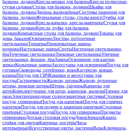
балкона, лоджии
Кресла-мешки для балкона
Кресла подвесные,
стулья садовые
Столы для балкона, лоджии
Шкафы для
балкона, лоджии
Дверцы жалюзийные
Системы хранения для
балкона, лоджии
Журнальные столы, столы-книги
Тумбы для
балкона, лоджии
Кресла-качалки, кресла-маятники
Стулья для
балкона, лоджии
Кресла, пуфы для балкона,
лоджии
Компактные столы для балкона, лоджии
Товары для
дома, бакалея
Освещение
Люстры, потолочные
светильники
Торшеры
Прикроватные лампы,
ночники
Настольные лампы
Споты
Настенные светильники,
бра
Точечные светильники
Трековые светильники
Уличные
светильники, фонари, бра
Лампы
Освещение для картин,
зеркал
Кольцевые лампы
Аксессуары для освещения
Посуда для
готовки
Сковороды, сотейники, воки
Кастрюли, ковши,
казаны
Посуда для СВЧ
Крышки и аксессуары для
посуды
Гастроемкости
Жалюзи, шторы
Жалюзи, рулонные
шторы, римские шторы
Шторы, гардины
Карнизы для
штор
Комплектующие для штор, карнизов, жалюзи
Пленки для
окон
Электроприводные солнцезащитные системы
Столовая
посуда, сервировка
Посуда для напитков
Посуда для горячих
напитков
Посуда для подачи и хранения напитков
Столовые
приборы
Столовая посуда
Посуда для сервировки
Предметы
сервировки
Детская столовая посуда
Декор
Зеркала
Кашпо,
стойки для цветов
Картины, постеры
Часы
интерьерные
Искусственные цветы, растения
Вазы
Ключницы,