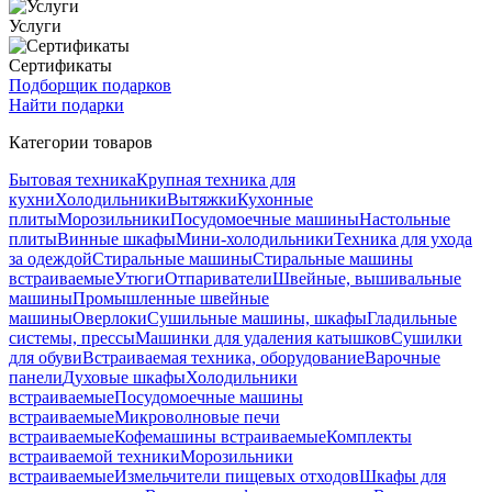
Услуги
Сертификаты
Подборщик подарков
Найти подарки
Категории товаров
Бытовая техника
Крупная техника для
кухни
Холодильники
Вытяжки
Кухонные
плиты
Морозильники
Посудомоечные машины
Настольные
плиты
Винные шкафы
Мини-холодильники
Техника для ухода
за одеждой
Стиральные машины
Стиральные машины
встраиваемые
Утюги
Отпариватели
Швейные, вышивальные
машины
Промышленные швейные
машины
Оверлоки
Сушильные машины, шкафы
Гладильные
системы, прессы
Машинки для удаления катышков
Сушилки
для обуви
Встраиваемая техника, оборудование
Варочные
панели
Духовые шкафы
Холодильники
встраиваемые
Посудомоечные машины
встраиваемые
Микроволновые печи
встраиваемые
Кофемашины встраиваемые
Комплекты
встраиваемой техники
Морозильники
встраиваемые
Измельчители пищевых отходов
Шкафы для