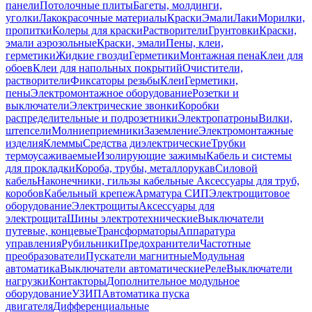
панели
Потолочные плиты
Багеты, молдинги,
уголки
Лакокрасочные материалы
Краски
Эмали
Лаки
Морилки,
пропитки
Колеры для краски
Растворители
Грунтовки
Краски,
эмали аэрозольные
Краски, эмали
Пены, клеи,
герметики
Жидкие гвозди
Герметики
Монтажная пена
Клеи для
обоев
Клеи для напольных покрытий
Очистители,
растворители
Фиксаторы резьбы
Клеи
Герметики,
пены
Электромонтажное оборудование
Розетки и
выключатели
Электрические звонки
Коробки
распределительные и подрозетники
Электропатроны
Вилки,
штепсели
Молниеприемники
Заземление
Электромонтажные
изделия
Клеммы
Средства диэлектрические
Трубки
термоусаживаемые
Изолирующие зажимы
Кабель и системы
для прокладки
Короба, трубы, металлорукав
Силовой
кабель
Наконечники, гильзы кабельные
Аксессуары для труб,
коробов
Кабельный крепеж
Арматура СИП
Электрощитовое
оборудование
Электрощиты
Аксессуары для
электрощита
Шины электротехнические
Выключатели
путевые, концевые
Трансформаторы
Аппаратура
управления
Рубильники
Предохранители
Частотные
преобразователи
Пускатели магнитные
Модульная
автоматика
Выключатели автоматические
Реле
Выключатели
нагрузки
Контакторы
Дополнительное модульное
оборудование
УЗИП
Автоматика пуска
двигателя
Дифференциальные