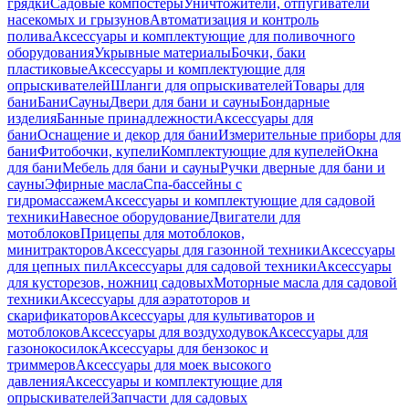
грядки
Садовые компостеры
Уничтожители, отпугиватели
насекомых и грызунов
Автоматизация и контроль
полива
Аксессуары и комплектующие для поливочного
оборудования
Укрывные материалы
Бочки, баки
пластиковые
Аксессуары и комплектующие для
опрыскивателей
Шланги для опрыскивателей
Товары для
бани
Бани
Сауны
Двери для бани и сауны
Бондарные
изделия
Банные принадлежности
Аксессуары для
бани
Оснащение и декор для бани
Измерительные приборы для
бани
Фитобочки, купели
Комплектующие для купелей
Окна
для бани
Мебель для бани и сауны
Ручки дверные для бани и
сауны
Эфирные масла
Спа-бассейны с
гидромассажем
Аксессуары и комплектующие для садовой
техники
Навесное оборудование
Двигатели для
мотоблоков
Прицепы для мотоблоков,
минитракторов
Аксессуары для газонной техники
Аксессуары
для цепных пил
Аксессуары для садовой техники
Аксессуары
для кусторезов, ножниц садовых
Моторные масла для садовой
техники
Аксессуары для аэратоторов и
скарификаторов
Аксессуары для культиваторов и
мотоблоков
Аксессуары для воздуходувок
Аксессуары для
газонокосилок
Аксессуары для бензокос и
триммеров
Аксессуары для моек высокого
давления
Аксессуары и комплектующие для
опрыскивателей
Запчасти для садовых