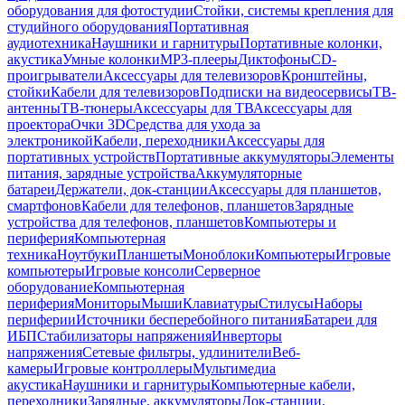
оборудования для фотостудии
Стойки, системы крепления для
студийного оборудования
Портативная
аудиотехника
Наушники и гарнитуры
Портативные колонки,
акустика
Умные колонки
MP3-плееры
Диктофоны
CD-
проигрыватели
Аксессуары для телевизоров
Кронштейны,
стойки
Кабели для телевизоров
Подписки на видеосервисы
ТВ-
антенны
ТВ-тюнеры
Аксессуары для ТВ
Аксессуары для
проектора
Очки 3D
Средства для ухода за
электроникой
Кабели, переходники
Аксессуары для
портативных устройств
Портативные аккумуляторы
Элементы
питания, зарядные устройства
Аккумуляторные
батареи
Держатели, док-станции
Аксессуары для планшетов,
смартфонов
Кабели для телефонов, планшетов
Зарядные
устройства для телефонов, планшетов
Компьютеры и
периферия
Компьютерная
техника
Ноутбуки
Планшеты
Моноблоки
Компьютеры
Игровые
компьютеры
Игровые консоли
Серверное
оборудование
Компьютерная
периферия
Мониторы
Мыши
Клавиатуры
Стилусы
Наборы
периферии
Источники бесперебойного питания
Батареи для
ИБП
Стабилизаторы напряжения
Инверторы
напряжения
Сетевые фильтры, удлинители
Веб-
камеры
Игровые контроллеры
Мультимедиа
акустика
Наушники и гарнитуры
Компьютерные кабели,
переходники
Зарядные, аккумуляторы
Док-станции,