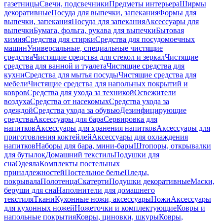
газетницы
Свечи, подсвечники
Предметы интерьера
Ширмы
декоративные
Посуда для выпечки, запекания
Формы для
выпечки, запекания
Посуда для запекания
Аксессуары для
выпечки
Бумага, фольга, рукава для выпечки
Бытовая
химия
Средства для стирки
Средства для посудомоечных
машин
Универсальные, специальные чистящие
средства
Чистящие средства для стекол и зеркал
Чистящие
средства для ванной и туалета
Чистящие средства для
кухни
Средства для мытья посуды
Чистящие средства для
мебели
Чистящие средства для напольных покрытий и
ковров
Средства для ухода за техникой
Освежители
воздуха
Средства от насекомых
Средства ухода за
одеждой
Средства ухода за обувью
Дезинфицирующие
средства
Аксессуары для бара
Сервировка для
напитков
Аксессуары для хранения напитков
Аксессуары для
приготовления коктейлей
Аксессуары для охлаждения
напитков
Наборы для бара, мини-бары
Штопоры, открывалки
для бутылок
Домашний текстиль
Подушки для
сна
Одеяла
Комплекты постельных
принадлежностей
Постельное белье
Пледы,
покрывала
Полотенца
Скатерти
Подушки декоративные
Маски,
беруши для сна
Наполнители для домашнего
текстиля
Ткани
Кухонные ножи, аксессуары
Ножи
Аксессуары
для кухонных ножей
Ножеточки и комплектующие
Ковры и
напольные покрытия
Ковры, циновки, шкуры
Ковры,