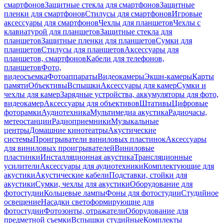
смартфонов
Защитные стекла для смартфонов
Защитные
пленки для смартфонов
Стилусы для смартфонов
Игровые
аксессуары для смартфонов
Чехлы для планшетов
Чехлы с
клавиатурой для планшетов
Защитные стекла для
планшетов
Защитные пленки для планшетов
Сумки для
планшетов
Стилусы для планшетов
Аксессуары для
планшетов, смартфонов
Кабели для телефонов,
планшетов
Фото,
видеосъемка
Фотоаппараты
Видеокамеры
Экшн-камеры
Карты
памяти
Объективы
Вспышки
Аксессуары для камер
Сумки и
чехлы для камер
Зарядные устройства, аккумуляторы для фото,
видеокамер
Аксессуары для объективов
Штативы
Цифровые
фоторамки
Аудиотехника
Мультимедиа акустика
Радиочасы,
метеостанции
Радиоприемники
Музыкальные
центры
Домашние кинотеатры
Акустические
системы
Проигрыватели виниловых пластинок
Аксессуары
для виниловых проигрывателей
Виниловые
пластинки
Инсталляционная акустика
Трансляционные
усилители
Аксессуары для аудиотехники
Комплектующие для
акустики
Акустические кабели
Подставки, стойки для
акустики
Сумки, чехлы для акустики
Оборудование для
фотостудии
Кольцевые лампы
Фоны для фотостудии
Студийное
освещение
Насадки светоформирующие для
фотостудии
Фотозонты, отражатели
Оборудование для
предметной съемки
Вспышки студийные
Комплекты