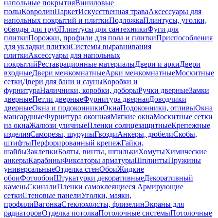
напольные покрытия
Виниловые
полы
Ковролин
Паркет
Искусственная трава
Аксессуары для
напольных покрытий и плитки
Подложка
Плинтусы, уголки,
обводы для труб
Плинтусы для сантехники
Фуги для
плитки
Порожки, профили для пола и плитки
Приспособления
для укладки плитки
Системы выравнивания
плитки
Аксессуары для напольных
покрытий
Реставрационные материалы
Двери и арки
Двери
входные
Двери межкомнатные
Арки межкомнатные
Москитные
сетки
Двери для бани и сауны
Коробки и
фурнитура
Наличники, коробки, доборы
Ручки дверные
Замки
дверные
Петли дверные
Фурнитура дверная
Доводчики
дверные
Окна и подоконники
Окна
Подоконники, отливы
Окна
мансардные
Фурнитура оконная
Мягкие окна
Москитные сетки
на окна
Жалюзи уличные
Пленки солнцезащитные
Крепежные
изделия
Саморезы, шурупы
Гвозди
Анкеры, дюбели
Скобы,
штифты
Перфорированный крепеж
Гайки,
шайбы
Заклепки
Болты, винты, шпильки
Хомуты
Химические
анкеры
Карабины
Фиксаторы арматуры
Шплинты
Пружины
универсальные
Отделка стен
Обои
Жидкие
обои
Фотообои
Штукатурки декоративные
Декоративный
камень
Скинали
Пленки самоклеящиеся
Армирующие
сетки
Стеновые панели
Уголки, маяки,
профили
Вагонка
Стеклохолсты, флизелин
Экраны для
радиаторов
Отделка потолка
Потолочные системы
Потолочные