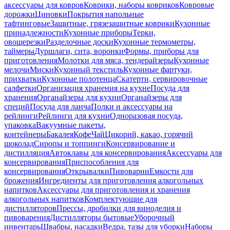
аксессуары для ковров
Коврики, наборы ковриков
Ковровые
дорожки
Циновки
Покрытия напольные
тафтинговые
Защитные, грязезащитные коврики
Кухонные
принадлежности
Кухонные приборы
Терки,
овощерезки
Разделочные доски
Кухонные термометры,
таймеры
Дуршлаги, сита, воронки
Формы, приборы для
приготовления
Молотки для мяса, тендерайзеры
Кухонные
мелочи
Миски
Кухонный текстиль
Кухонные фартуки,
прихватки
Кухонные полотенца
Скатерти, сервировочные
салфетки
Организация хранения на кухне
Посуда для
хранения
Органайзеры для кухни
Органайзеры для
специй
Посуда для ланча
Полки и аксессуары на
рейлинги
Рейлинги для кухни
Одноразовая посуда,
упаковка
Вакуумные пакеты,
контейнеры
Бакалея
Кофе
Чай
Цикорий, какао, горячий
шоколад
Сиропы и топпинги
Консервирование и
дистилляция
Автоклавы для консервирования
Аксессуары для
консервирования
Приспособления для
консервирования
Открывалки
Пивоварни
Емкости для
брожения
Ингредиенты для приготовления алкогольных
напитков
Аксессуары для приготовления и хранения
алкогольных напитков
Комплектующие для
дистилляторов
Прессы, дробилки для виноделия и
пивоварения
Дистилляторы бытовые
Уборочный
инвентарь
Швабры, насадки
Ведра, тазы для уборки
Наборы