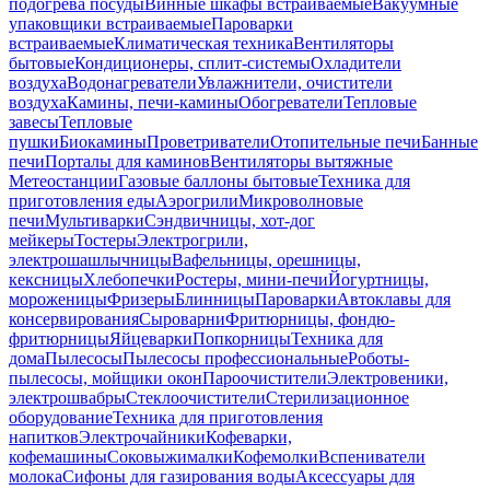
подогрева посуды
Винные шкафы встраиваемые
Вакуумные
упаковщики встраиваемые
Пароварки
встраиваемые
Климатическая техника
Вентиляторы
бытовые
Кондиционеры, сплит-системы
Охладители
воздуха
Водонагреватели
Увлажнители, очистители
воздуха
Камины, печи-камины
Обогреватели
Тепловые
завесы
Тепловые
пушки
Биокамины
Проветриватели
Отопительные печи
Банные
печи
Порталы для каминов
Вентиляторы вытяжные
Метеостанции
Газовые баллоны бытовые
Техника для
приготовления еды
Аэрогрили
Микроволновые
печи
Мультиварки
Сэндвичницы, хот-дог
мейкеры
Тостеры
Электрогрили,
электрошашлычницы
Вафельницы, орешницы,
кексницы
Хлебопечки
Ростеры, мини-печи
Йогуртницы,
мороженицы
Фризеры
Блинницы
Пароварки
Автоклавы для
консервирования
Сыроварни
Фритюрницы, фондю-
фритюрницы
Яйцеварки
Попкорницы
Техника для
дома
Пылесосы
Пылесосы профессиональные
Роботы-
пылесосы, мойщики окон
Пароочистители
Электровеники,
электрошвабры
Стеклоочистители
Стерилизационное
оборудование
Техника для приготовления
напитков
Электрочайники
Кофеварки,
кофемашины
Соковыжималки
Кофемолки
Вспениватели
молока
Сифоны для газирования воды
Аксессуары для