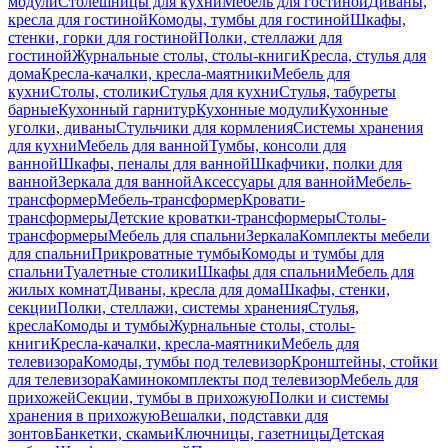
модули
Столешницы для кухни
Мебель для гостиной
Диваны,
кресла для гостиной
Комоды, тумбы для гостиной
Шкафы,
стенки, горки для гостиной
Полки, стеллажи для
гостиной
Журнальные столы, столы-книги
Кресла, стулья для
дома
Кресла-качалки, кресла-маятники
Мебель для
кухни
Столы, столики
Стулья для кухни
Стулья, табуреты
барные
Кухонный гарнитур
Кухонные модули
Кухонные
уголки, диваны
Стульчики для кормления
Системы хранения
для кухни
Мебель для ванной
Тумбы, консоли для
ванной
Шкафы, пеналы для ванной
Шкафчики, полки для
ванной
Зеркала для ванной
Аксессуары для ванной
Мебель-
трансформер
Мебель-трансформер
Кровати-
трансформеры
Детские кроватки-трансформеры
Столы-
трансформеры
Мебель для спальни
Зеркала
Комплекты мебели
для спальни
Прикроватные тумбы
Комоды и тумбы для
спальни
Туалетные столики
Шкафы для спальни
Мебель для
жилых комнат
Диваны, кресла для дома
Шкафы, стенки,
секции
Полки, стеллажи, системы хранения
Стулья,
кресла
Комоды и тумбы
Журнальные столы, столы-
книги
Кресла-качалки, кресла-маятники
Мебель для
телевизора
Комоды, тумбы под телевизор
Кронштейны, стойки
для телевизора
Каминокомплекты под телевизор
Мебель для
прихожей
Секции, тумбы в прихожую
Полки и системы
хранения в прихожую
Вешалки, подставки для
зонтов
Банкетки, скамьи
Ключницы, газетницы
Детская