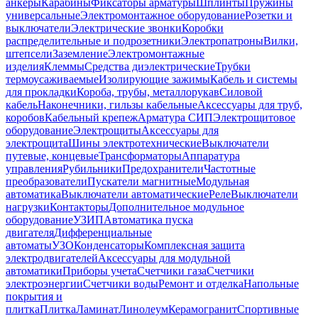
анкеры
Карабины
Фиксаторы арматуры
Шплинты
Пружины
универсальные
Электромонтажное оборудование
Розетки и
выключатели
Электрические звонки
Коробки
распределительные и подрозетники
Электропатроны
Вилки,
штепсели
Заземление
Электромонтажные
изделия
Клеммы
Средства диэлектрические
Трубки
термоусаживаемые
Изолирующие зажимы
Кабель и системы
для прокладки
Короба, трубы, металлорукав
Силовой
кабель
Наконечники, гильзы кабельные
Аксессуары для труб,
коробов
Кабельный крепеж
Арматура СИП
Электрощитовое
оборудование
Электрощиты
Аксессуары для
электрощита
Шины электротехнические
Выключатели
путевые, концевые
Трансформаторы
Аппаратура
управления
Рубильники
Предохранители
Частотные
преобразователи
Пускатели магнитные
Модульная
автоматика
Выключатели автоматические
Реле
Выключатели
нагрузки
Контакторы
Дополнительное модульное
оборудование
УЗИП
Автоматика пуска
двигателя
Дифференциальные
автоматы
УЗО
Конденсаторы
Комплексная защита
электродвигателей
Аксессуары для модульной
автоматики
Приборы учета
Счетчики газа
Счетчики
электроэнергии
Счетчики воды
Ремонт и отделка
Напольные
покрытия и
плитка
Плитка
Ламинат
Линолеум
Керамогранит
Спортивные