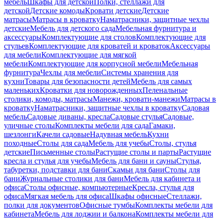
мебель
Шкафы для детской
Полки, стеллажи для
детской
Детские комоды
Кровати детские
Детские
матрасы
Матрасы в кроватку
Наматрасники, защитные чехлы
детские
Мебель для детского сада
Мебельная фурнитура и
аксессуары
Комплектующие для столов
Комплектующие для
стульев
Комплектующие для кроватей и кроваток
Аксессуары
для мебели
Комплектующие для мягкой
мебели
Комплектующие для корпусной мебели
Мебельная
фурнитура
Чехлы для мебели
Системы хранения для
кухни
Товары для безопасности детей
Мебель для самых
маленьких
Кроватки для новорожденных
Пеленальные
столики, комоды, матрасы
Манежи, кровати-манежи
Матрасы в
кроватку
Наматрасники, защитные чехлы в кроватку
Садовая
мебель
Садовые диваны, кресла
Садовые стулья
Садовые,
уличные столы
Комплекты мебели для сада
Гамаки,
шезлонги
Качели садовые
Надувная мебель
Кухни
походные
Столы для сада
Мебель для учебы
Столы, стулья
детские
Письменные столы
Растущие столы и парты
Растущие
кресла и стулья для учебы
Мебель для бани и сауны
Стулья,
табуретки, подставки для бани
Скамьи для бани
Столы для
бани
Журнальные столики для бани
Мебель для кабинета и
офиса
Столы офисные, компьютерные
Кресла, стулья для
офиса
Мягкая мебель для офиса
Шкафы офисные
Стеллажи,
полки для документов
Офисные тумбы
Комплекты мебели для
кабинета
Мебель для лоджии и балкона
Комплекты мебели для