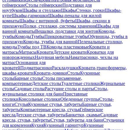
геймерские
Столы геймерские
Подставки для
ноутбуков
Шкафы и стеллажи
Шкафы
Стенки, горки
Шкафы-
купе
Шкафы-гармошки
Шкафы-пеналы для жилой
комнаты
Шкафы с витриной, буфеты
Шкафы, секции в
прихожую
Полки, стеллажи, системы хранения
Шкафы для
ванной комнаты
Вешалки, подставки для зонтов
Комоды,
тумбы
Комоды
Тумбы
Прикроватные тумбы
Обувницы, тумбы в
прихожую
Комоды, тумбы для ванной
Пеленальные столики,
комоды
Тумбы под ТВ
Комоды пластиковые
Кровати и
матрасы
Матрасы
Кровати
Детские кровати
Кроватки для
новорожденных
Надувная мебель
Наматрасники, чехлы на
матрас
Основания для
кроватей
Подматрасники
Раскладушки
Кровати-трансформеры,
шкафы-кровати
Кровати-домики
Столы
Кухонные
столы
Барные столы
Столы письменные,
компьютерные
Детские столы
Туалетные столики
Журнальные
столы
Садовые столы
Растущие столы и парты
Столы,
журнальные столики для бани
Приставные
столики
Консольные столики
Обеденные группы
Столы-
книги
Стулья
Кухонные стулья, табуреты
Барные стулья,
табуреты
Компьютерные кресла, стулья
Геймерские
кресла
Детские стулья, табуреты
Банкетки, скамьи
Садовые
кресла, стулья, табуреты
Стулья, табуреты для бани
Стульчики
для кормления
Кухня
Кухонный гарнитур
Кухонные