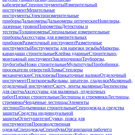
кабелерезы
Специнструменты
Измерительный
инструмент
Мерительные
инструменты
Электроизмерительные
приборы
Дальномеры
Дальномеры оптические
Нивелиры,
лазерные уровни
Пирометры
Детекторы и
тестеры
Толщиномеры
Специальные измерительные
приборы
Аксессуары для измерительных
приборов
Разметочный инструмент
Разметочные
инструменты
Инструменты для нарезки резьбы
Маркеры,
карандаши строительные
Клейма ударные
Строительно-
монтажный инструмент
Заклепочники
Труборезы,
трубогибы
Ножи строительные
Мультитулы
Пробойники,
просекатели отверстий
Ломы
Степлеры
механические
Стеклорезы
Прикаточные валики
Отделочный
инструмент
Плиткорезы
Кельмы, шпатели, гладилки
Малярный,
отделочный инструмент
Скотч, ленты малярные
Диспенсеры
для скотча
Аксессуары для малярных, отделочных
работ
Пленки строительные
Лестницы и стремянки
Лестницы,
стремянки
Чердачные лестницы
Элементы
лестниц
Подъемники строительные
Спецодежда и средства
защиты
Средства индивидуальной
защиты
Огнетушители
Сумки, пояса для
инструментов
Производственная
одежда
Спецодежда
Спецобувь
Организация рабочего
пространства
Фонари, прожекторы
Кейсы, ящики для