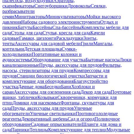
пылесосы, воздуходувки
Аэраторы,
скарификаторы
Снегоуборщики
Дровоколы
Сеялки,
разбрасыватели
семян
Минитракторы
Миникультиваторы
Мойки высокого
давления
Наборы садового электроинструмента
Отдых и
пикник
Батуты
Бассейны
Спа-бассейны
Комплекты мебели для
сада
Столы для сада
Стулья, кресла для сада
Качели
садовые
Гамаки, шезлонги
Раскладушки
Зонты,
тенты
Аксессуары для садовой мебели
Грили
Мангалы,
коптильни
Детская площадка
Сумки-
холодильники
Портативные колонки и
аудиосистемы
Оборудование для участка
Бытовые насосы
Люки
канализационные
Пруды, аксессуары для прудов
Фильтры,
насосы, стерилизаторы для прудов
Компрессоры для
прудов
Станции биологической очистки
Запчасти и
комплектующие для оборудования
Благоустройство
участка
Дачные дома
Беседки
Бани
Хозблоки и
сараи
Аксессуары для озеленения сада
Декор для сада
Почтовые
ящики, таблички
Козырьки
Скворечники, кормушки для
птиц
Домики для насекомых
Фонтаны, скульптуры для
сада
Пруды, аксессуары для прудов
Уличные
обогреватели
Уличные светильники
Противогололедные
реагенты
Декоративный щебень
Сад и огород
Поливочное
оборудование
Садовые опрыскиватели
Шланги для дома и
сада
Парники
Теплицы
Комплектующие для теплиц
Модульные