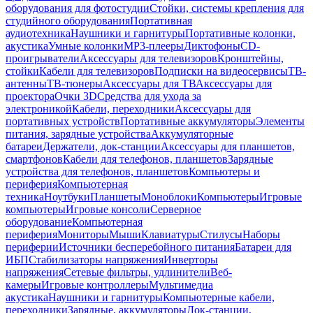
оборудования для фотостудии
Стойки, системы крепления для
студийного оборудования
Портативная
аудиотехника
Наушники и гарнитуры
Портативные колонки,
акустика
Умные колонки
MP3-плееры
Диктофоны
CD-
проигрыватели
Аксессуары для телевизоров
Кронштейны,
стойки
Кабели для телевизоров
Подписки на видеосервисы
ТВ-
антенны
ТВ-тюнеры
Аксессуары для ТВ
Аксессуары для
проектора
Очки 3D
Средства для ухода за
электроникой
Кабели, переходники
Аксессуары для
портативных устройств
Портативные аккумуляторы
Элементы
питания, зарядные устройства
Аккумуляторные
батареи
Держатели, док-станции
Аксессуары для планшетов,
смартфонов
Кабели для телефонов, планшетов
Зарядные
устройства для телефонов, планшетов
Компьютеры и
периферия
Компьютерная
техника
Ноутбуки
Планшеты
Моноблоки
Компьютеры
Игровые
компьютеры
Игровые консоли
Серверное
оборудование
Компьютерная
периферия
Мониторы
Мыши
Клавиатуры
Стилусы
Наборы
периферии
Источники бесперебойного питания
Батареи для
ИБП
Стабилизаторы напряжения
Инверторы
напряжения
Сетевые фильтры, удлинители
Веб-
камеры
Игровые контроллеры
Мультимедиа
акустика
Наушники и гарнитуры
Компьютерные кабели,
переходники
Зарядные, аккумуляторы
Док-станции,