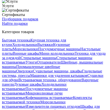
Услуги
Сертификаты
Подборщик подарков
Найти подарки
Категории товаров
Бытовая техника
Крупная техника для
кухни
Холодильники
Вытяжки
Кухонные
плиты
Морозильники
Посудомоечные машины
Настольные
плиты
Винные шкафы
Мини-холодильники
Техника для ухода
за одеждой
Стиральные машины
Стиральные машины
встраиваемые
Утюги
Отпариватели
Швейные, вышивальные
машины
Промышленные швейные
машины
Оверлоки
Сушильные машины, шкафы
Гладильные
системы, прессы
Машинки для удаления катышков
Сушилки
для обуви
Встраиваемая техника, оборудование
Варочные
панели
Духовые шкафы
Холодильники
встраиваемые
Посудомоечные машины
встраиваемые
Микроволновые печи
встраиваемые
Кофемашины встраиваемые
Комплекты
встраиваемой техники
Морозильники
встраиваемые
Измельчители пищевых отходов
Шкафы для