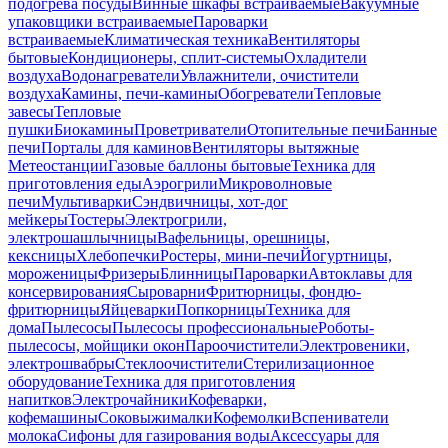
подогрева посуды
Винные шкафы встраиваемые
Вакуумные
упаковщики встраиваемые
Пароварки
встраиваемые
Климатическая техника
Вентиляторы
бытовые
Кондиционеры, сплит-системы
Охладители
воздуха
Водонагреватели
Увлажнители, очистители
воздуха
Камины, печи-камины
Обогреватели
Тепловые
завесы
Тепловые
пушки
Биокамины
Проветриватели
Отопительные печи
Банные
печи
Порталы для каминов
Вентиляторы вытяжные
Метеостанции
Газовые баллоны бытовые
Техника для
приготовления еды
Аэрогрили
Микроволновые
печи
Мультиварки
Сэндвичницы, хот-дог
мейкеры
Тостеры
Электрогрили,
электрошашлычницы
Вафельницы, орешницы,
кексницы
Хлебопечки
Ростеры, мини-печи
Йогуртницы,
мороженицы
Фризеры
Блинницы
Пароварки
Автоклавы для
консервирования
Сыроварни
Фритюрницы, фондю-
фритюрницы
Яйцеварки
Попкорницы
Техника для
дома
Пылесосы
Пылесосы профессиональные
Роботы-
пылесосы, мойщики окон
Пароочистители
Электровеники,
электрошвабры
Стеклоочистители
Стерилизационное
оборудование
Техника для приготовления
напитков
Электрочайники
Кофеварки,
кофемашины
Соковыжималки
Кофемолки
Вспениватели
молока
Сифоны для газирования воды
Аксессуары для