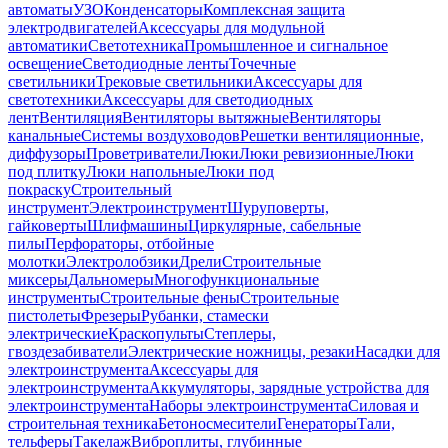
автоматы
УЗО
Конденсаторы
Комплексная защита
электродвигателей
Аксессуары для модульной
автоматики
Светотехника
Промышленное и сигнальное
освещение
Светодиодные ленты
Точечные
светильники
Трековые светильники
Аксессуары для
светотехники
Аксессуары для светодиодных
лент
Вентиляция
Вентиляторы вытяжные
Вентиляторы
канальные
Системы воздуховодов
Решетки вентиляционные,
диффузоры
Проветриватели
Люки
Люки ревизионные
Люки
под плитку
Люки напольные
Люки под
покраску
Строительный
инструмент
Электроинструмент
Шуруповерты,
гайковерты
Шлифмашины
Циркулярные, сабельные
пилы
Перфораторы, отбойные
молотки
Электролобзики
Дрели
Строительные
миксеры
Дальномеры
Многофункциональные
инструменты
Строительные фены
Строительные
пистолеты
Фрезеры
Рубанки, стамески
электрические
Краскопульты
Степлеры,
гвоздезабиватели
Электрические ножницы, резаки
Насадки для
электроинструмента
Аксессуары для
электроинструмента
Аккумуляторы, зарядные устройства для
электроинструмента
Наборы электроинструмента
Силовая и
строительная техника
Бетоносмесители
Генераторы
Тали,
тельферы
Такелаж
Виброплиты, глубинные