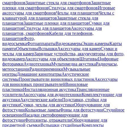
смартфонов
Защитные стекла для смартфонов
Защитные
пленки для смартфонов
Стилусы для смартфонов
Игровые
аксессуары для смартфонов
Чехлы для планшетов
Чехлы с
клавиатурой для планшетов
Защитные стекла для
планшетов
Защитные пленки для планшетов
Сумки для
планшетов
Стилусы для планшетов
Аксессуары для
планшетов, смартфонов
Кабели для телефонов,
планшетов
Фото,
видеосъемка
Фотоаппараты
Видеокамеры
Экшн-камеры
Карты
памяти
Объективы
Вспышки
Аксессуары для камер
Сумки и
чехлы для камер
Зарядные устройства, аккумуляторы для фото,
видеокамер
Аксессуары для объективов
Штативы
Цифровые
фоторамки
Аудиотехника
Мультимедиа акустика
Радиочасы,
метеостанции
Радиоприемники
Музыкальные
центры
Домашние кинотеатры
Акустические
системы
Проигрыватели виниловых пластинок
Аксессуары
для виниловых проигрывателей
Виниловые
пластинки
Инсталляционная акустика
Трансляционные
усилители
Аксессуары для аудиотехники
Комплектующие для
акустики
Акустические кабели
Подставки, стойки для
акустики
Сумки, чехлы для акустики
Оборудование для
фотостудии
Кольцевые лампы
Фоны для фотостудии
Студийное
освещение
Насадки светоформирующие для
фотостудии
Фотозонты, отражатели
Оборудование для
предметной съемки
Вспышки студийные
Комплекты