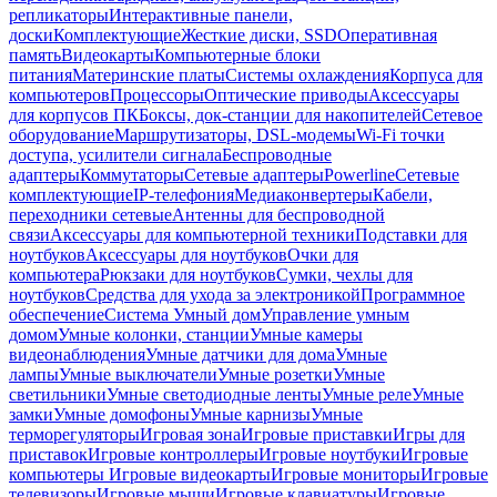
репликаторы
Интерактивные панели,
доски
Комплектующие
Жесткие диски, SSD
Оперативная
память
Видеокарты
Компьютерные блоки
питания
Материнские платы
Системы охлаждения
Корпуса для
компьютеров
Процессоры
Оптические приводы
Аксессуары
для корпусов ПК
Боксы, док-станции для накопителей
Сетевое
оборудование
Маршрутизаторы, DSL-модемы
Wi-Fi точки
доступа, усилители сигнала
Беспроводные
адаптеры
Коммутаторы
Сетевые адаптеры
Powerline
Сетевые
комплектующие
IP-телефония
Медиаконвертеры
Кабели,
переходники сетевые
Антенны для беспроводной
связи
Аксессуары для компьютерной техники
Подставки для
ноутбуков
Аксессуары для ноутбуков
Очки для
компьютера
Рюкзаки для ноутбуков
Сумки, чехлы для
ноутбуков
Средства для ухода за электроникой
Программное
обеспечение
Система Умный дом
Управление умным
домом
Умные колонки, станции
Умные камеры
видеонаблюдения
Умные датчики для дома
Умные
лампы
Умные выключатели
Умные розетки
Умные
светильники
Умные светодиодные ленты
Умные реле
Умные
замки
Умные домофоны
Умные карнизы
Умные
терморегуляторы
Игровая зона
Игровые приставки
Игры для
приставок
Игровые контроллеры
Игровые ноутбуки
Игровые
компьютеры
Игровые видеокарты
Игровые мониторы
Игровые
телевизоры
Игровые мыши
Игровые клавиатуры
Игровые