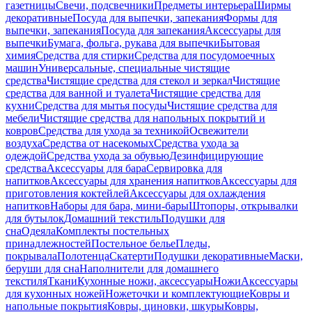
газетницы
Свечи, подсвечники
Предметы интерьера
Ширмы
декоративные
Посуда для выпечки, запекания
Формы для
выпечки, запекания
Посуда для запекания
Аксессуары для
выпечки
Бумага, фольга, рукава для выпечки
Бытовая
химия
Средства для стирки
Средства для посудомоечных
машин
Универсальные, специальные чистящие
средства
Чистящие средства для стекол и зеркал
Чистящие
средства для ванной и туалета
Чистящие средства для
кухни
Средства для мытья посуды
Чистящие средства для
мебели
Чистящие средства для напольных покрытий и
ковров
Средства для ухода за техникой
Освежители
воздуха
Средства от насекомых
Средства ухода за
одеждой
Средства ухода за обувью
Дезинфицирующие
средства
Аксессуары для бара
Сервировка для
напитков
Аксессуары для хранения напитков
Аксессуары для
приготовления коктейлей
Аксессуары для охлаждения
напитков
Наборы для бара, мини-бары
Штопоры, открывалки
для бутылок
Домашний текстиль
Подушки для
сна
Одеяла
Комплекты постельных
принадлежностей
Постельное белье
Пледы,
покрывала
Полотенца
Скатерти
Подушки декоративные
Маски,
беруши для сна
Наполнители для домашнего
текстиля
Ткани
Кухонные ножи, аксессуары
Ножи
Аксессуары
для кухонных ножей
Ножеточки и комплектующие
Ковры и
напольные покрытия
Ковры, циновки, шкуры
Ковры,