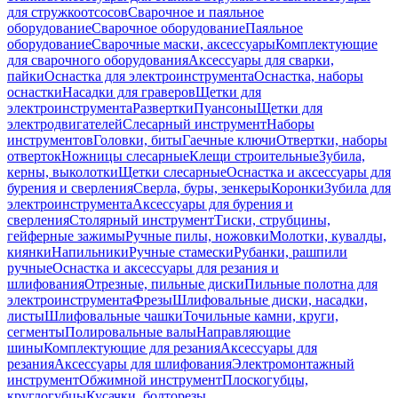
для стружкоотсосов
Сварочное и паяльное
оборудование
Сварочное оборудование
Паяльное
оборудование
Сварочные маски, аксессуары
Комплектующие
для сварочного оборудования
Аксессуары для сварки,
пайки
Оснастка для электроинструмента
Оснастка, наборы
оснастки
Насадки для граверов
Щетки для
электроинструмента
Развертки
Пуансоны
Щетки для
электродвигателей
Слесарный инструмент
Наборы
инструментов
Головки, биты
Гаечные ключи
Отвертки, наборы
отверток
Ножницы слесарные
Клещи строительные
Зубила,
керны, выколотки
Щетки слесарные
Оснастка и аксессуары для
бурения и сверления
Сверла, буры, зенкеры
Коронки
Зубила для
электроинструмента
Аксессуары для бурения и
сверления
Столярный инструмент
Тиски, струбцины,
гейферные зажимы
Ручные пилы, ножовки
Молотки, кувалды,
киянки
Напильники
Ручные стамески
Рубанки, рашпили
ручные
Оснастка и аксессуары для резания и
шлифования
Отрезные, пильные диски
Пильные полотна для
электроинструмента
Фрезы
Шлифовальные диски, насадки,
листы
Шлифовальные чашки
Точильные камни, круги,
сегменты
Полировальные валы
Направляющие
шины
Комплектующие для резания
Аксессуары для
резания
Аксессуары для шлифования
Электромонтажный
инструмент
Обжимной инструмент
Плоскогубцы,
круглогубцы
Кусачки, болторезы,