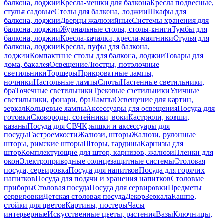
балкона, лоджии
Кресла-мешки для балкона
Кресла подвесные,
стулья садовые
Столы для балкона, лоджии
Шкафы для
балкона, лоджии
Дверцы жалюзийные
Системы хранения для
балкона, лоджии
Журнальные столы, столы-книги
Тумбы для
балкона, лоджии
Кресла-качалки, кресла-маятники
Стулья для
балкона, лоджии
Кресла, пуфы для балкона,
лоджии
Компактные столы для балкона, лоджии
Товары для
дома, бакалея
Освещение
Люстры, потолочные
светильники
Торшеры
Прикроватные лампы,
ночники
Настольные лампы
Споты
Настенные светильники,
бра
Точечные светильники
Трековые светильники
Уличные
светильники, фонари, бра
Лампы
Освещение для картин,
зеркал
Кольцевые лампы
Аксессуары для освещения
Посуда для
готовки
Сковороды, сотейники, воки
Кастрюли, ковши,
казаны
Посуда для СВЧ
Крышки и аксессуары для
посуды
Гастроемкости
Жалюзи, шторы
Жалюзи, рулонные
шторы, римские шторы
Шторы, гардины
Карнизы для
штор
Комплектующие для штор, карнизов, жалюзи
Пленки для
окон
Электроприводные солнцезащитные системы
Столовая
посуда, сервировка
Посуда для напитков
Посуда для горячих
напитков
Посуда для подачи и хранения напитков
Столовые
приборы
Столовая посуда
Посуда для сервировки
Предметы
сервировки
Детская столовая посуда
Декор
Зеркала
Кашпо,
стойки для цветов
Картины, постеры
Часы
интерьерные
Искусственные цветы, растения
Вазы
Ключницы,