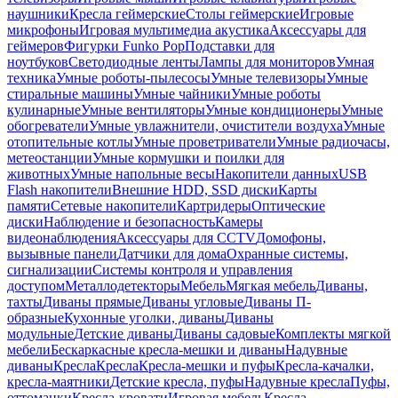
наушники
Кресла геймерские
Столы геймерские
Игровые
микрофоны
Игровая мультимедиа акустика
Аксессуары для
геймеров
Фигурки Funko Pop
Подставки для
ноутбуков
Светодиодные ленты
Лампы для мониторов
Умная
техника
Умные роботы-пылесосы
Умные телевизоры
Умные
стиральные машины
Умные чайники
Умные роботы
кулинарные
Умные вентиляторы
Умные кондиционеры
Умные
обогреватели
Умные увлажнители, очистители воздуха
Умные
отопительные котлы
Умные проветриватели
Умные радиочасы,
метеостанции
Умные кормушки и поилки для
животных
Умные напольные весы
Накопители данных
USB
Flash накопители
Внешние HDD, SSD диски
Карты
памяти
Сетевые накопители
Картридеры
Оптические
диски
Наблюдение и безопасность
Камеры
видеонаблюдения
Аксессуары для CCTV
Домофоны,
вызывные панели
Датчики для дома
Охранные системы,
сигнализации
Системы контроля и управления
доступом
Металлодетекторы
Мебель
Мягкая мебель
Диваны,
тахты
Диваны прямые
Диваны угловые
Диваны П-
образные
Кухонные уголки, диваны
Диваны
модульные
Детские диваны
Диваны садовые
Комплекты мягкой
мебели
Бескаркасные кресла-мешки и диваны
Надувные
диваны
Кресла
Кресла
Кресла-мешки и пуфы
Кресла-качалки,
кресла-маятники
Детские кресла, пуфы
Надувные кресла
Пуфы,
оттоманки
Кресла-кровати
Игровая мебель
Кресла