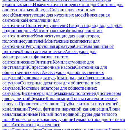
кухонных моек
Измельчители пищевых отходов
Системы для
очистки питьевой воды
Сифоны для кухонных
моек
Комплектующие для кухонных моек
Инженерная
сантехника
Инсталляции для
сантехники
Полотенцесушители
Отвод и подвод воды
Трубы
водопроводные
Магистральные фильтры, системы
сантехнические
Комплектующие для радиаторов,
полотенцесушителей
Монтажные комплекты для
сантехники
Регулирующая арматура
Системы защиты от
протечек
Люки сантехнические
Аксессуары для
магистральных фильтров, систем
сантехнических
Фитинги
Комплектующие для
инсталляций
Опрессовочные насосы
Сантехника для
общественных мест
Аксессуары для общественных
санузлов
Сушилки для рук
Дозаторы для общественных
санузлов
Сенсорные дозаторы для общественных
санузлов
Локтевые дозаторы для общественных
санузлов
Диспенсеры для бумажных полотенец
Диспенсеры
для туалетной бумаги
Канализация
Тросы сантехнические,
вантузы
Прочистные машины
Трубы, фитинги внутренней
канализации
Трубы, фитинги наружной канализации
Люки
канализационные
Теплый пол водяной
Трубы для теплого
пола
Коллекторы и комплектующие
Термостатика для теплого
пола
Автоматика для теплого
пола
Строительство
Строительные смеси и грунтовки
Клеевые