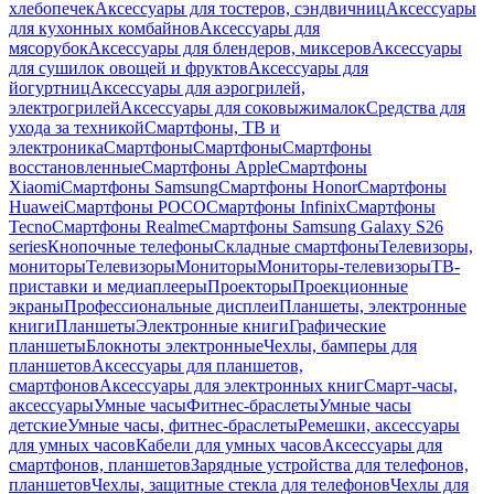
хлебопечек
Аксессуары для тостеров, сэндвичниц
Аксессуары
для кухонных комбайнов
Аксессуары для
мясорубок
Аксессуары для блендеров, миксеров
Аксессуары
для сушилок овощей и фруктов
Аксессуары для
йогуртниц
Аксессуары для аэрогрилей,
электрогрилей
Аксессуары для соковыжималок
Средства для
ухода за техникой
Смартфоны, ТВ и
электроника
Смартфоны
Смартфоны
Смартфоны
восстановленные
Смартфоны Apple
Смартфоны
Xiaomi
Смартфоны Samsung
Смартфоны Honor
Смартфоны
Huawei
Смартфоны POCO
Смартфоны Infinix
Смартфоны
Tecno
Смартфоны Realme
Смартфоны Samsung Galaxy S26
series
Кнопочные телефоны
Складные смартфоны
Телевизоры,
мониторы
Телевизоры
Мониторы
Мониторы-телевизоры
ТВ-
приставки и медиаплееры
Проекторы
Проекционные
экраны
Профессиональные дисплеи
Планшеты, электронные
книги
Планшеты
Электронные книги
Графические
планшеты
Блокноты электронные
Чехлы, бамперы для
планшетов
Аксессуары для планшетов,
смартфонов
Аксессуары для электронных книг
Смарт-часы,
аксессуары
Умные часы
Фитнес-браслеты
Умные часы
детские
Умные часы, фитнес-браслеты
Ремешки, аксессуары
для умных часов
Кабели для умных часов
Аксессуары для
смартфонов, планшетов
Зарядные устройства для телефонов,
планшетов
Чехлы, защитные стекла для телефонов
Чехлы для