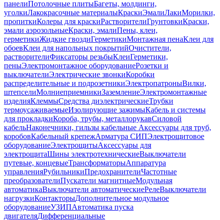
панели
Потолочные плиты
Багеты, молдинги,
уголки
Лакокрасочные материалы
Краски
Эмали
Лаки
Морилки,
пропитки
Колеры для краски
Растворители
Грунтовки
Краски,
эмали аэрозольные
Краски, эмали
Пены, клеи,
герметики
Жидкие гвозди
Герметики
Монтажная пена
Клеи для
обоев
Клеи для напольных покрытий
Очистители,
растворители
Фиксаторы резьбы
Клеи
Герметики,
пены
Электромонтажное оборудование
Розетки и
выключатели
Электрические звонки
Коробки
распределительные и подрозетники
Электропатроны
Вилки,
штепсели
Молниеприемники
Заземление
Электромонтажные
изделия
Клеммы
Средства диэлектрические
Трубки
термоусаживаемые
Изолирующие зажимы
Кабель и системы
для прокладки
Короба, трубы, металлорукав
Силовой
кабель
Наконечники, гильзы кабельные
Аксессуары для труб,
коробов
Кабельный крепеж
Арматура СИП
Электрощитовое
оборудование
Электрощиты
Аксессуары для
электрощита
Шины электротехнические
Выключатели
путевые, концевые
Трансформаторы
Аппаратура
управления
Рубильники
Предохранители
Частотные
преобразователи
Пускатели магнитные
Модульная
автоматика
Выключатели автоматические
Реле
Выключатели
нагрузки
Контакторы
Дополнительное модульное
оборудование
УЗИП
Автоматика пуска
двигателя
Дифференциальные