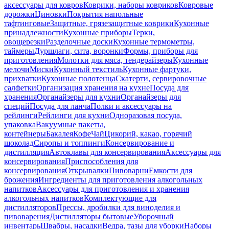
аксессуары для ковров
Коврики, наборы ковриков
Ковровые
дорожки
Циновки
Покрытия напольные
тафтинговые
Защитные, грязезащитные коврики
Кухонные
принадлежности
Кухонные приборы
Терки,
овощерезки
Разделочные доски
Кухонные термометры,
таймеры
Дуршлаги, сита, воронки
Формы, приборы для
приготовления
Молотки для мяса, тендерайзеры
Кухонные
мелочи
Миски
Кухонный текстиль
Кухонные фартуки,
прихватки
Кухонные полотенца
Скатерти, сервировочные
салфетки
Организация хранения на кухне
Посуда для
хранения
Органайзеры для кухни
Органайзеры для
специй
Посуда для ланча
Полки и аксессуары на
рейлинги
Рейлинги для кухни
Одноразовая посуда,
упаковка
Вакуумные пакеты,
контейнеры
Бакалея
Кофе
Чай
Цикорий, какао, горячий
шоколад
Сиропы и топпинги
Консервирование и
дистилляция
Автоклавы для консервирования
Аксессуары для
консервирования
Приспособления для
консервирования
Открывалки
Пивоварни
Емкости для
брожения
Ингредиенты для приготовления алкогольных
напитков
Аксессуары для приготовления и хранения
алкогольных напитков
Комплектующие для
дистилляторов
Прессы, дробилки для виноделия и
пивоварения
Дистилляторы бытовые
Уборочный
инвентарь
Швабры, насадки
Ведра, тазы для уборки
Наборы