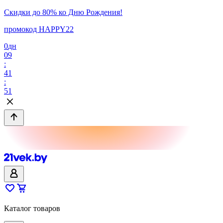
Скидки до 80% ко Дню Рождения!
промокод HAPPY22
0
дн
09
:
41
:
51
Каталог товаров