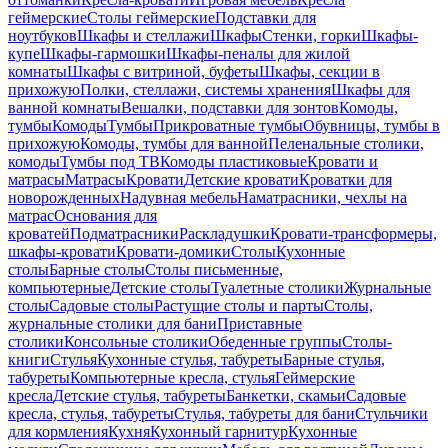
геймерские
Столы геймерские
Подставки для
ноутбуков
Шкафы и стеллажи
Шкафы
Стенки, горки
Шкафы-
купе
Шкафы-гармошки
Шкафы-пеналы для жилой
комнаты
Шкафы с витриной, буфеты
Шкафы, секции в
прихожую
Полки, стеллажи, системы хранения
Шкафы для
ванной комнаты
Вешалки, подставки для зонтов
Комоды,
тумбы
Комоды
Тумбы
Прикроватные тумбы
Обувницы, тумбы в
прихожую
Комоды, тумбы для ванной
Пеленальные столики,
комоды
Тумбы под ТВ
Комоды пластиковые
Кровати и
матрасы
Матрасы
Кровати
Детские кровати
Кроватки для
новорожденных
Надувная мебель
Наматрасники, чехлы на
матрас
Основания для
кроватей
Подматрасники
Раскладушки
Кровати-трансформеры,
шкафы-кровати
Кровати-домики
Столы
Кухонные
столы
Барные столы
Столы письменные,
компьютерные
Детские столы
Туалетные столики
Журнальные
столы
Садовые столы
Растущие столы и парты
Столы,
журнальные столики для бани
Приставные
столики
Консольные столики
Обеденные группы
Столы-
книги
Стулья
Кухонные стулья, табуреты
Барные стулья,
табуреты
Компьютерные кресла, стулья
Геймерские
кресла
Детские стулья, табуреты
Банкетки, скамьи
Садовые
кресла, стулья, табуреты
Стулья, табуреты для бани
Стульчики
для кормления
Кухня
Кухонный гарнитур
Кухонные