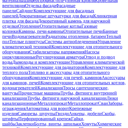
материалы
Шифер
Профнастил
Рулонная кровля
Кровельная
вентиляция
Отделка фасада
Фасадные
панели
Сайдинг
Комплектующие для фасадных
панелей
Декоративные штукатурки для фасада
Клинкерная
плитка для фасада
Декоративный камень для наружной
отделки
Отопление
Отопительные котлы
Газовые
колонки
Камины, печи-камины
Отопительные печи
Банные
печи
Водонагреватели
Радиаторы отопления, батареи
Теплый
пол
Теплые плинтусы
Системы антиобледенения
Управление
климатической техникой
Комплектующие для отопительного
оборудования
Стабилизаторы напряжения
Насосы
циркуляционные
Регулирующая арматура
Отвод и подвод
воды
Дымоходы и комплектующие
Управление климатической
техникой
Комплектующие для радиаторов
Комплектующие для
теплого пола
Топливо и аксессуары для отопительного
оборудования
Комплектующие для печей, каминов
Аксессуары
для каминов, печей
Комплектующие для отопительных котлов,
водонагревателей
Канализация
Тросы сантехнические,
вантузы
Прочистные машины
Трубы, фитинги внутренней
канализации
Трубы, фитинги наружной канализации
Люки
канализационные
Металлопрокат
Металлопрокат
Сваи
Заборы,
ограждения
Автоматика для ворот
Крепежные
изделия
Саморезы, шурупы
Гвозди
Анкеры, дюбели
Скобы,
штифты
Перфорированный крепеж
Гайки,
шайбы
Заклепки
Болты, винты, шпильки
Хомуты
Химические