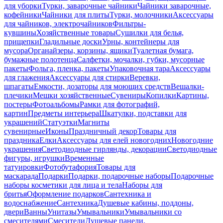
для уборки
Турки, заварочные чайники
Чайники заварочные,
кофейники
Чайники для плиты
Турки, молочники
Аксессуары
для чайников, электрочайников
Фильтры-
кувшины
Хозяйственные товары
Сушилки для белья,
прищепки
Гладильные доски
Урны, контейнеры для
мусора
Органайзеры, корзины, ящики
Туалетная бумага,
бумажные полотенца
Салфетки, мочалки, губки, мусорные
пакеты
Фольга, пленка, пакеты
Упаковочная тара
Аксессуары
для глажения
Аксессуары для стирки
Веревки,
шпагаты
Емкости, дозаторы для моющих средств
Вешалки-
плечики
Мешки хозяйственные
Сувениры
Копилки
Картины,
постеры
Фотоальбомы
Рамки для фотографий,
картин
Предметы интерьера
Шкатулки, подставки для
украшений
Статуэтки
Магниты
сувенирные
Иконы
Праздничный декор
Товары для
праздника
Елки
Аксессуары для елей новогодних
Новогодние
украшения
Светодиодные гирлянды, декорации
Светодиодные
фигуры, игрушки
Временные
татуировки
Фотобутафория
Товары для
маскарада
Подарки
Подарки, подарочные наборы
Подарочные
наборы косметики для лица и тела
Наборы для
бритья
Оформление подарков
Сантехника и
водоснабжение
Сантехника
Душевые кабины, поддоны,
двери
Ванны
Унитазы
Умывальники
Умывальники со
смесителями
Смесители
Душевые панели,