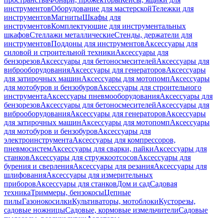
инструментов
Оборудование для мастерской
Тележки для
инструментов
Магниты
Шкафы для
инструментов
Комплектующие для инструментальных
шкафов
Стеллажи металлические
Стенды, держатели для
инструментов
Поддоны для инструментов
Аксессуары для
силовой и строительной техники
Аксессуары для
бензорезов
Аксессуары для бетоносмесителей
Аксессуары для
виброоборудования
Аксессуары для генераторов
Аксессуары
для затирочных машин
Аксессуары для мотопомп
Аксессуары
для мотобуров и бензобуров
Аксессуары для строительного
инструмента
Аксессуары пневмооборудования
Аксессуары для
бензорезов
Аксессуары для бетоносмесителей
Аксессуары для
виброоборудования
Аксессуары для генераторов
Аксессуары
для затирочных машин
Аксессуары для мотопомп
Аксессуары
для мотобуров и бензобуров
Аксессуары для
электроинструмента
Аксессуары для компрессоров,
пневмосистем
Аксессуары для сварки, пайки
Аксессуары для
станков
Аксессуары для стружкоотсосов
Аксессуары для
бурения и сверления
Аксессуары для резания
Аксессуары для
шлифования
Аксессуары для измерительных
приборов
Аксессуары для станков
Дом и сад
Садовая
техника
Триммеры, бензокосы
Цепные
пилы
Газонокосилки
Культиваторы, мотоблоки
Кусторезы,
садовые ножницы
Садовые, кормовые измельчители
Садовые