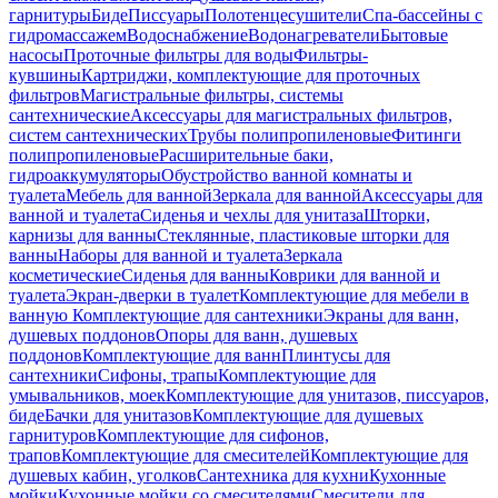
гарнитуры
Биде
Писсуары
Полотенцесушители
Спа-бассейны с
гидромассажем
Водоснабжение
Водонагреватели
Бытовые
насосы
Проточные фильтры для воды
Фильтры-
кувшины
Картриджи, комплектующие для проточных
фильтров
Магистральные фильтры, системы
сантехнические
Аксессуары для магистральных фильтров,
систем сантехнических
Трубы полипропиленовые
Фитинги
полипропиленовые
Расширительные баки,
гидроаккумуляторы
Обустройство ванной комнаты и
туалета
Мебель для ванной
Зеркала для ванной
Аксессуары для
ванной и туалета
Сиденья и чехлы для унитаза
Шторки,
карнизы для ванны
Стеклянные, пластиковые шторки для
ванны
Наборы для ванной и туалета
Зеркала
косметические
Сиденья для ванны
Коврики для ванной и
туалета
Экран-дверки в туалет
Комплектующие для мебели в
ванную
Комплектующие для сантехники
Экраны для ванн,
душевых поддонов
Опоры для ванн, душевых
поддонов
Комплектующие для ванн
Плинтусы для
сантехники
Сифоны, трапы
Комплектующие для
умывальников, моек
Комплектующие для унитазов, писсуаров,
биде
Бачки для унитазов
Комплектующие для душевых
гарнитуров
Комплектующие для сифонов,
трапов
Комплектующие для смесителей
Комплектующие для
душевых кабин, уголков
Сантехника для кухни
Кухонные
мойки
Кухонные мойки со смесителями
Смесители для