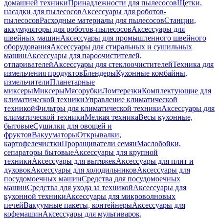
домашней техники
Принадлежности для пылесосов
Щетки,
насадки для пылесосов
Аксессуары для роботов-
пылесосов
Расходные материалы для пылесосов
Станции,
аккумуляторы для роботов-пылесосов
Аксессуары для
швейных машин
Аксессуары для промышленного швейного
оборудования
Аксессуары для стиральных и сушильных
машин
Аксессуары для пароочистителей,
отпаривателей
Аксессуары для стеклоочистителей
Техника для
измельчения продуктов
Блендеры
Кухонные комбайны,
измельчители
Планетарные
миксеры
Миксеры
Мясорубки
Ломтерезки
Комплектующие для
климатической техники
Управление климатической
техникой
Фильтры для климатической техники
Аксессуары для
климатической техники
Мелкая техника
Весы кухонные,
бытовые
Сушилки для овощей и
фруктов
Вакууматоры
Открывалки,
картофелечистки
Проращиватели семян
Маслобойки,
сепараторы бытовые
Аксессуары для крупной
техники
Аксессуары для вытяжек
Аксессуары для плит и
духовок
Аксессуары для холодильников
Аксессуары для
посудомоечных машин
Средства для посудомоечных
машин
Средства для ухода за техникой
Аксессуары для
кухонной техники
Аксессуары для микроволновых
печей
Вакуумные пакеты, контейнеры
Аксессуары для
кофемашин
Аксессуары для мультиварок,