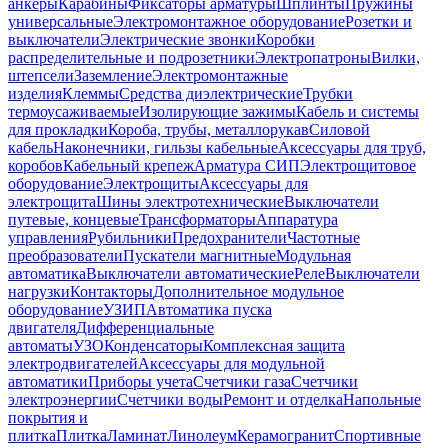
анкеры
Карабины
Фиксаторы арматуры
Шплинты
Пружины
универсальные
Электромонтажное оборудование
Розетки и
выключатели
Электрические звонки
Коробки
распределительные и подрозетники
Электропатроны
Вилки,
штепсели
Заземление
Электромонтажные
изделия
Клеммы
Средства диэлектрические
Трубки
термоусаживаемые
Изолирующие зажимы
Кабель и системы
для прокладки
Короба, трубы, металлорукав
Силовой
кабель
Наконечники, гильзы кабельные
Аксессуары для труб,
коробов
Кабельный крепеж
Арматура СИП
Электрощитовое
оборудование
Электрощиты
Аксессуары для
электрощита
Шины электротехнические
Выключатели
путевые, концевые
Трансформаторы
Аппаратура
управления
Рубильники
Предохранители
Частотные
преобразователи
Пускатели магнитные
Модульная
автоматика
Выключатели автоматические
Реле
Выключатели
нагрузки
Контакторы
Дополнительное модульное
оборудование
УЗИП
Автоматика пуска
двигателя
Дифференциальные
автоматы
УЗО
Конденсаторы
Комплексная защита
электродвигателей
Аксессуары для модульной
автоматики
Приборы учета
Счетчики газа
Счетчики
электроэнергии
Счетчики воды
Ремонт и отделка
Напольные
покрытия и
плитка
Плитка
Ламинат
Линолеум
Керамогранит
Спортивные