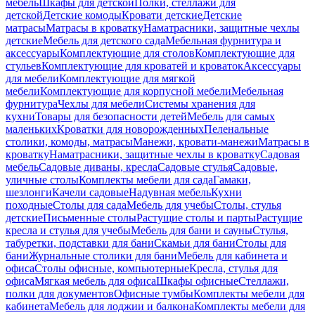
мебель
Шкафы для детской
Полки, стеллажи для
детской
Детские комоды
Кровати детские
Детские
матрасы
Матрасы в кроватку
Наматрасники, защитные чехлы
детские
Мебель для детского сада
Мебельная фурнитура и
аксессуары
Комплектующие для столов
Комплектующие для
стульев
Комплектующие для кроватей и кроваток
Аксессуары
для мебели
Комплектующие для мягкой
мебели
Комплектующие для корпусной мебели
Мебельная
фурнитура
Чехлы для мебели
Системы хранения для
кухни
Товары для безопасности детей
Мебель для самых
маленьких
Кроватки для новорожденных
Пеленальные
столики, комоды, матрасы
Манежи, кровати-манежи
Матрасы в
кроватку
Наматрасники, защитные чехлы в кроватку
Садовая
мебель
Садовые диваны, кресла
Садовые стулья
Садовые,
уличные столы
Комплекты мебели для сада
Гамаки,
шезлонги
Качели садовые
Надувная мебель
Кухни
походные
Столы для сада
Мебель для учебы
Столы, стулья
детские
Письменные столы
Растущие столы и парты
Растущие
кресла и стулья для учебы
Мебель для бани и сауны
Стулья,
табуретки, подставки для бани
Скамьи для бани
Столы для
бани
Журнальные столики для бани
Мебель для кабинета и
офиса
Столы офисные, компьютерные
Кресла, стулья для
офиса
Мягкая мебель для офиса
Шкафы офисные
Стеллажи,
полки для документов
Офисные тумбы
Комплекты мебели для
кабинета
Мебель для лоджии и балкона
Комплекты мебели для