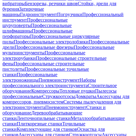
вибраторы
Бензорезы, резчики швов
Стойки, дрели для
бурения
Затирочные
машины
Гидроинструмент
Погрузчики
Профессиональный
инструмент
Профессиональные
шуруповерты
Профессиональные
шлифмашины
Профессиональные
перфораторы
Профессиональные циркулярные
пилы
Профессиональные электролобзики
Профессиональные
дрели
Профессиональные фрезеры
Профессиональные
мультиинструменты
Профессиональные
электрорубанки
Профессиональные строительные
фены
Профессиональные строительные
пистолеты
Профессиональные точильные
станки
Профессиональные
электроножницы
Пневмоинструмент
Наборы
профессионального электроинструмента
Строительное
оборудование
Компрессоры
Тепловые пушки
Пылесосы
профессиональные
Стружкоотсосы
Домкраты
Аксессуары для
компрессоров, пневмосистем
Системы пылеудаления для
электроинструмента
Пневмоинструмент
Станки и
оборудование
Деревообрабатывающие
станки
Ленточнопильные станки
Металлообрабатывающие
станки
Плиткорезные станки
Точильные
станки
Комплектующие для станков
Оснастка для
станков
Аксессуары для станков
Стружкоотсосы
Аксессуары