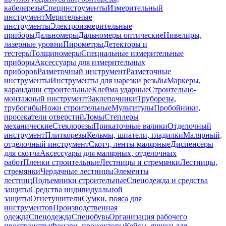
кабелерезы
Специнструменты
Измерительный
инструмент
Мерительные
инструменты
Электроизмерительные
приборы
Дальномеры
Дальномеры оптические
Нивелиры,
лазерные уровни
Пирометры
Детекторы и
тестеры
Толщиномеры
Специальные измерительные
приборы
Аксессуары для измерительных
приборов
Разметочный инструмент
Разметочные
инструменты
Инструменты для нарезки резьбы
Маркеры,
карандаши строительные
Клейма ударные
Строительно-
монтажный инструмент
Заклепочники
Труборезы,
трубогибы
Ножи строительные
Мультитулы
Пробойники,
просекатели отверстий
Ломы
Степлеры
механические
Стеклорезы
Прикаточные валики
Отделочный
инструмент
Плиткорезы
Кельмы, шпатели, гладилки
Малярный,
отделочный инструмент
Скотч, ленты малярные
Диспенсеры
для скотча
Аксессуары для малярных, отделочных
работ
Пленки строительные
Лестницы и стремянки
Лестницы,
стремянки
Чердачные лестницы
Элементы
лестниц
Подъемники строительные
Спецодежда и средства
защиты
Средства индивидуальной
защиты
Огнетушители
Сумки, пояса для
инструментов
Производственная
одежда
Спецодежда
Спецобувь
Организация рабочего
пространства
Фонари, прожекторы
Кейсы, ящики для