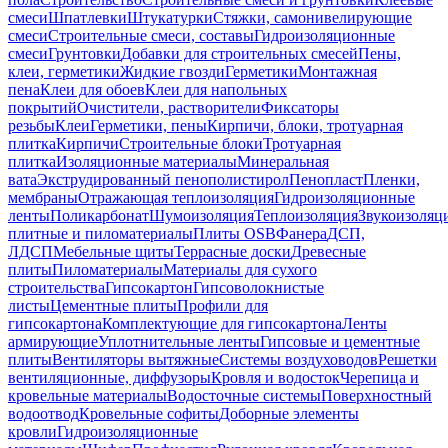
смеси
Шпатлевки
Штукатурки
Стяжки, самонивелирующие
смеси
Строительные смеси, составы
Гидроизоляционные
смеси
Грунтовки
Добавки для строительных смесей
Пены,
клеи, герметики
Жидкие гвозди
Герметики
Монтажная
пена
Клеи для обоев
Клеи для напольных
покрытий
Очистители, растворители
Фиксаторы
резьбы
Клеи
Герметики, пены
Кирпичи, блоки, тротуарная
плитка
Кирпичи
Строительные блоки
Тротуарная
плитка
Изоляционные материалы
Минеральная
вата
Экструдированный пенополистирол
Пенопласт
Пленки,
мембраны
Отражающая теплоизоляция
Гидроизоляционные
ленты
Поликарбонат
Шумоизоляция
Теплоизоляция
Звукоизоляц
плитные и пиломатериалы
Плиты OSB
Фанера
ДСП,
ЛДСП
Мебельные щиты
Террасные доски
Древесные
плиты
Пиломатериалы
Материалы для сухого
строительства
Гипсокартон
Гипсоволокнистые
листы
Цементные плиты
Профили для
гипсокартона
Комплектующие для гипсокартона
Ленты
армирующие
Уплотнительные ленты
Гипсовые и цементные
плиты
Вентиляторы вытяжные
Системы воздуховодов
Решетки
вентиляционные, диффузоры
Кровля и водосток
Черепица и
кровельные материалы
Водосточные системы
Поверхностный
водоотвод
Кровельные софиты
Доборные элементы
кровли
Гидроизоляционные