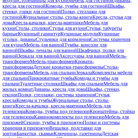
модули
Столешницы для кухни
Мебель для гостиной
Диваны,
кресла для гостиной
Комоды, тумбы для гостиной
Шкафы,
стенки, горки для гостиной
Полки, стеллажи для
гостиной
Журнальные столы, столы-книги
Кресла, стулья для
дома
Кресла-качалки, кресла-маятники
Мебель для
кухни
Столы, столики
Стулья для кухни
Стулья, табуреты
барные
Кухонный гарнитур
Кухонные модули
Кухонные
уголки, диваны
Стульчики для кормления
Системы хранения
для кухни
Мебель для ванной
Тумбы, консоли для
ванной
Шкафы, пеналы для ванной
Шкафчики, полки для
ванной
Зеркала для ванной
Аксессуары для ванной
Мебель-
трансформер
Мебель-трансформер
Кровати-
трансформеры
Детские кроватки-трансформеры
Столы-
трансформеры
Мебель для спальни
Зеркала
Комплекты мебели
для спальни
Прикроватные тумбы
Комоды и тумбы для
спальни
Туалетные столики
Шкафы для спальни
Мебель для
жилых комнат
Диваны, кресла для дома
Шкафы, стенки,
секции
Полки, стеллажи, системы хранения
Стулья,
кресла
Комоды и тумбы
Журнальные столы, столы-
книги
Кресла-качалки, кресла-маятники
Мебель для
телевизора
Комоды, тумбы под телевизор
Кронштейны, стойки
для телевизора
Каминокомплекты под телевизор
Мебель для
прихожей
Секции, тумбы в прихожую
Полки и системы
хранения в прихожую
Вешалки, подставки для
зонтов
Банкетки, скамьи
Ключницы, газетницы
Детская