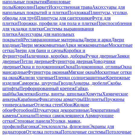
напольные покрытия
Виниловые
полы
Ковролин
Паркет
Искусственная трава
Аксессуары для
напольных покрытий и плитки
Подложка
Плинтусы, уголки,
обводы для труб
Плинтусы для сантехники
Фуги для
плитки
Порожки, профили для пола и плитки
Приспособления
для укладки плитки
Системы выравнивания
плитки
Аксессуары для напольных
покрытий
Реставрационные материалы
Двери и арки
Двери
входные
Двери межкомнатные
Арки межкомнатные
Москитные
сетки
Двери для бани и сауны
Коробки и
фурнитура
Наличники, коробки, доборы
Ручки дверные
Замки
дверные
Петли дверные
Фурнитура дверная
Доводчики
дверные
Окна и подоконники
Окна
Подоконники, отливы
Окна
мансардные
Фурнитура оконная
Мягкие окна
Москитные сетки
на окна
Жалюзи уличные
Пленки солнцезащитные
Крепежные
изделия
Саморезы, шурупы
Гвозди
Анкеры, дюбели
Скобы,
штифты
Перфорированный крепеж
Гайки,
шайбы
Заклепки
Болты, винты, шпильки
Хомуты
Химические
анкеры
Карабины
Фиксаторы арматуры
Шплинты
Пружины
универсальные
Отделка стен
Обои
Жидкие
обои
Фотообои
Штукатурки декоративные
Декоративный
камень
Скинали
Пленки самоклеящиеся
Армирующие
сетки
Стеновые панели
Уголки, маяки,
профили
Вагонка
Стеклохолсты, флизелин
Экраны для
радиаторов
Отделка потолка
Потолочные системы
Потолочные