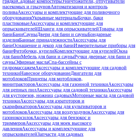
грядки
Садовые компостеры
Уничтожители, отпугиватели
насекомых и грызунов
Автоматизация и контроль
полива
Аксессуары и комплектующие для поливочного
оборудования
Укрывные материалы
Бочки, баки
пластиковые
Аксессуары и комплектующие для
опрыскивателей
Шланги для опрыскивателей
Товары для
бани
Бани
Сауны
Двери для бани и сауны
Бондарные
изделия
Банные принадлежности
Аксессуары для
бани
Оснащение и декор для бани
Измерительные приборы для
бани
Фитобочки, купели
Комплектующие для купелей
Окна
для бани
Мебель для бани и сауны
Ручки дверные для бани и
сауны
Эфирные масла
Спа-бассейны с
гидромассажем
Аксессуары и комплектующие для садовой
техники
Навесное оборудование
Двигатели для
мотоблоков
Прицепы для мотоблоков,
минитракторов
Аксессуары для газонной техники
Аксессуары
для цепных пил
Аксессуары для садовой техники
Аксессуары
для кусторезов, ножниц садовых
Моторные масла для садовой
техники
Аксессуары для аэратоторов и
скарификаторов
Аксессуары для культиваторов и
мотоблоков
Аксессуары для воздуходувок
Аксессуары для
газонокосилок
Аксессуары для бензокос и
триммеров
Аксессуары для моек высокого
давления
Аксессуары и комплектующие для
опрыскивателей
Запчасти для садовых