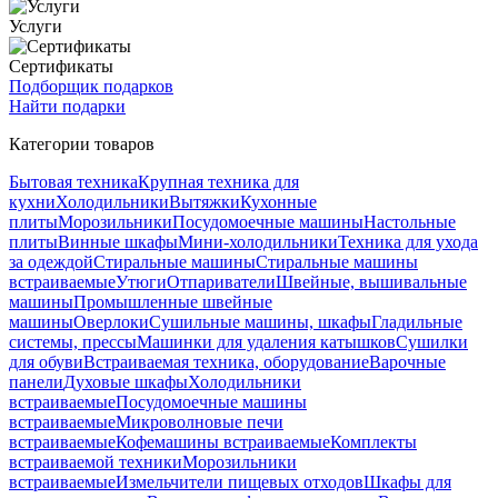
Услуги
Сертификаты
Подборщик подарков
Найти подарки
Категории товаров
Бытовая техника
Крупная техника для
кухни
Холодильники
Вытяжки
Кухонные
плиты
Морозильники
Посудомоечные машины
Настольные
плиты
Винные шкафы
Мини-холодильники
Техника для ухода
за одеждой
Стиральные машины
Стиральные машины
встраиваемые
Утюги
Отпариватели
Швейные, вышивальные
машины
Промышленные швейные
машины
Оверлоки
Сушильные машины, шкафы
Гладильные
системы, прессы
Машинки для удаления катышков
Сушилки
для обуви
Встраиваемая техника, оборудование
Варочные
панели
Духовые шкафы
Холодильники
встраиваемые
Посудомоечные машины
встраиваемые
Микроволновые печи
встраиваемые
Кофемашины встраиваемые
Комплекты
встраиваемой техники
Морозильники
встраиваемые
Измельчители пищевых отходов
Шкафы для