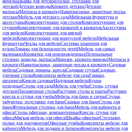
мебель
Шкафы для детской
Полки, стеллажи для
детской
Детские комоды
Кровати детские
Детские
матрасы
Матрасы в кроватку
Наматрасники, защитные чехлы
детские
Мебель для детского сада
Мебельная фурнитура и
аксессуары
Комплектующие для столов
Комплектующие для
стульев
Комплектующие для кроватей и кроваток
Аксессуары
для мебели
Комплектующие для мягкой
мебели
Комплектующие для корпусной мебели
Мебельная
фурнитура
Чехлы для мебели
Системы хранения для
кухни
Товары для безопасности детей
Мебель для самых
маленьких
Кроватки для новорожденных
Пеленальные
столики, комоды, матрасы
Манежи, кровати-манежи
Матрасы в
кроватку
Наматрасники, защитные чехлы в кроватку
Садовая
мебель
Садовые диваны, кресла
Садовые стулья
Садовые,
уличные столы
Комплекты мебели для сада
Гамаки,
шезлонги
Качели садовые
Надувная мебель
Кухни
походные
Столы для сада
Мебель для учебы
Столы, стулья
детские
Письменные столы
Растущие столы и парты
Растущие
кресла и стулья для учебы
Мебель для бани и сауны
Стулья,
табуретки, подставки для бани
Скамьи для бани
Столы для
бани
Журнальные столики для бани
Мебель для кабинета и
офиса
Столы офисные, компьютерные
Кресла, стулья для
офиса
Мягкая мебель для офиса
Шкафы офисные
Стеллажи,
полки для документов
Офисные тумбы
Комплекты мебели для
кабинета
Мебель для лоджии и балкона
Комплекты мебели для