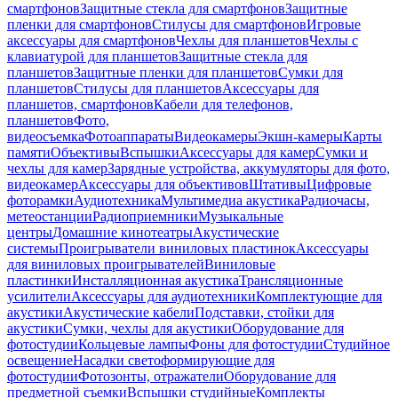
смартфонов
Защитные стекла для смартфонов
Защитные
пленки для смартфонов
Стилусы для смартфонов
Игровые
аксессуары для смартфонов
Чехлы для планшетов
Чехлы с
клавиатурой для планшетов
Защитные стекла для
планшетов
Защитные пленки для планшетов
Сумки для
планшетов
Стилусы для планшетов
Аксессуары для
планшетов, смартфонов
Кабели для телефонов,
планшетов
Фото,
видеосъемка
Фотоаппараты
Видеокамеры
Экшн-камеры
Карты
памяти
Объективы
Вспышки
Аксессуары для камер
Сумки и
чехлы для камер
Зарядные устройства, аккумуляторы для фото,
видеокамер
Аксессуары для объективов
Штативы
Цифровые
фоторамки
Аудиотехника
Мультимедиа акустика
Радиочасы,
метеостанции
Радиоприемники
Музыкальные
центры
Домашние кинотеатры
Акустические
системы
Проигрыватели виниловых пластинок
Аксессуары
для виниловых проигрывателей
Виниловые
пластинки
Инсталляционная акустика
Трансляционные
усилители
Аксессуары для аудиотехники
Комплектующие для
акустики
Акустические кабели
Подставки, стойки для
акустики
Сумки, чехлы для акустики
Оборудование для
фотостудии
Кольцевые лампы
Фоны для фотостудии
Студийное
освещение
Насадки светоформирующие для
фотостудии
Фотозонты, отражатели
Оборудование для
предметной съемки
Вспышки студийные
Комплекты