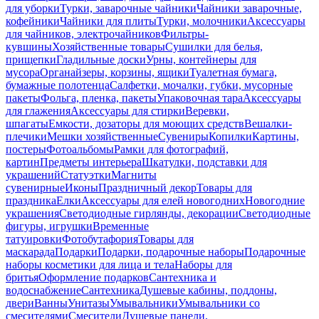
для уборки
Турки, заварочные чайники
Чайники заварочные,
кофейники
Чайники для плиты
Турки, молочники
Аксессуары
для чайников, электрочайников
Фильтры-
кувшины
Хозяйственные товары
Сушилки для белья,
прищепки
Гладильные доски
Урны, контейнеры для
мусора
Органайзеры, корзины, ящики
Туалетная бумага,
бумажные полотенца
Салфетки, мочалки, губки, мусорные
пакеты
Фольга, пленка, пакеты
Упаковочная тара
Аксессуары
для глажения
Аксессуары для стирки
Веревки,
шпагаты
Емкости, дозаторы для моющих средств
Вешалки-
плечики
Мешки хозяйственные
Сувениры
Копилки
Картины,
постеры
Фотоальбомы
Рамки для фотографий,
картин
Предметы интерьера
Шкатулки, подставки для
украшений
Статуэтки
Магниты
сувенирные
Иконы
Праздничный декор
Товары для
праздника
Елки
Аксессуары для елей новогодних
Новогодние
украшения
Светодиодные гирлянды, декорации
Светодиодные
фигуры, игрушки
Временные
татуировки
Фотобутафория
Товары для
маскарада
Подарки
Подарки, подарочные наборы
Подарочные
наборы косметики для лица и тела
Наборы для
бритья
Оформление подарков
Сантехника и
водоснабжение
Сантехника
Душевые кабины, поддоны,
двери
Ванны
Унитазы
Умывальники
Умывальники со
смесителями
Смесители
Душевые панели,