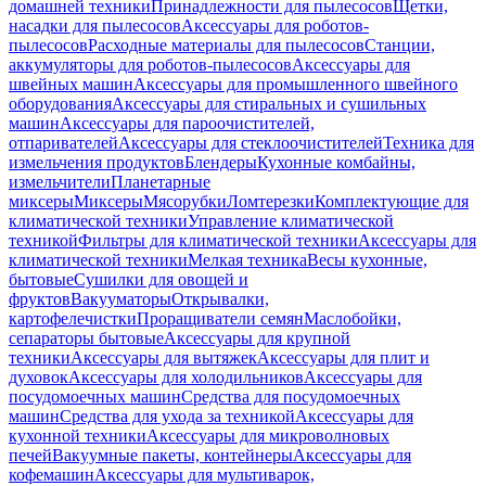
домашней техники
Принадлежности для пылесосов
Щетки,
насадки для пылесосов
Аксессуары для роботов-
пылесосов
Расходные материалы для пылесосов
Станции,
аккумуляторы для роботов-пылесосов
Аксессуары для
швейных машин
Аксессуары для промышленного швейного
оборудования
Аксессуары для стиральных и сушильных
машин
Аксессуары для пароочистителей,
отпаривателей
Аксессуары для стеклоочистителей
Техника для
измельчения продуктов
Блендеры
Кухонные комбайны,
измельчители
Планетарные
миксеры
Миксеры
Мясорубки
Ломтерезки
Комплектующие для
климатической техники
Управление климатической
техникой
Фильтры для климатической техники
Аксессуары для
климатической техники
Мелкая техника
Весы кухонные,
бытовые
Сушилки для овощей и
фруктов
Вакууматоры
Открывалки,
картофелечистки
Проращиватели семян
Маслобойки,
сепараторы бытовые
Аксессуары для крупной
техники
Аксессуары для вытяжек
Аксессуары для плит и
духовок
Аксессуары для холодильников
Аксессуары для
посудомоечных машин
Средства для посудомоечных
машин
Средства для ухода за техникой
Аксессуары для
кухонной техники
Аксессуары для микроволновых
печей
Вакуумные пакеты, контейнеры
Аксессуары для
кофемашин
Аксессуары для мультиварок,