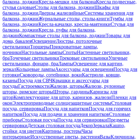
балкона, лоджии
Кресла-мешки для балкона
Кресла подвесные,
стулья садовые
Столы для балкона, лоджии
Шкафы для
балкона, лоджии
Дверцы жалюзийные
Системы хранения для
балкона, лоджии
Журнальные столы, столы-книги
Тумбы для
балкона, лоджии
Кресла-качалки, кресла-маятники
Стулья для
балкона, лоджии
Кресла, пуфы для балкона,
лоджии
Компактные столы для балкона, лоджии
Товары для
дома, бакалея
Освещение
Люстры, потолочные
светильники
Торшеры
Прикроватные лампы,
ночники
Настольные лампы
Споты
Настенные светильники,
бра
Точечные светильники
Трековые светильники
Уличные
светильники, фонари, бра
Лампы
Освещение для картин,
зеркал
Кольцевые лампы
Аксессуары для освещения
Посуда для
готовки
Сковороды, сотейники, воки
Кастрюли, ковши,
казаны
Посуда для СВЧ
Крышки и аксессуары для
посуды
Гастроемкости
Жалюзи, шторы
Жалюзи, рулонные
шторы, римские шторы
Шторы, гардины
Карнизы для
штор
Комплектующие для штор, карнизов, жалюзи
Пленки для
окон
Электроприводные солнцезащитные системы
Столовая
посуда, сервировка
Посуда для напитков
Посуда для горячих
напитков
Посуда для подачи и хранения напитков
Столовые
приборы
Столовая посуда
Посуда для сервировки
Предметы
сервировки
Детская столовая посуда
Декор
Зеркала
Кашпо,
стойки для цветов
Картины, постеры
Часы
интерьерные
Искусственные цветы, растения
Вазы
Ключницы,