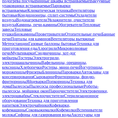
подогрева посуды
Винные шкафы встраиваемые
Вакуумные
упаковщики встраиваемые
Пароварки
встраиваемые
Климатическая техника
Вентиляторы
бытовые
Кондиционеры, сплит-системы
Охладители
воздуха
Водонагреватели
Увлажнители, очистители
воздуха
Камины, печи-камины
Обогреватели
Тепловые
завесы
Тепловые
пушки
Биокамины
Проветриватели
Отопительные печи
Банные
печи
Порталы для каминов
Вентиляторы вытяжные
Метеостанции
Газовые баллоны бытовые
Техника для
приготовления еды
Аэрогрили
Микроволновые
печи
Мультиварки
Сэндвичницы, хот-дог
мейкеры
Тостеры
Электрогрили,
электрошашлычницы
Вафельницы, орешницы,
кексницы
Хлебопечки
Ростеры, мини-печи
Йогуртницы,
мороженицы
Фризеры
Блинницы
Пароварки
Автоклавы для
консервирования
Сыроварни
Фритюрницы, фондю-
фритюрницы
Яйцеварки
Попкорницы
Техника для
дома
Пылесосы
Пылесосы профессиональные
Роботы-
пылесосы, мойщики окон
Пароочистители
Электровеники,
электрошвабры
Стеклоочистители
Стерилизационное
оборудование
Техника для приготовления
напитков
Электрочайники
Кофеварки,
кофемашины
Соковыжималки
Кофемолки
Вспениватели
молока
Сифоны для газирования воды
Аксессуары для