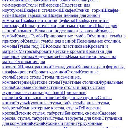
геймерские
Столы геймерские
Подставки для
ноутбуков
Шкафы и стеллажи
Шкафы
Стенки, горки
Шкафы-
купе
Шкафы-гармошки
Шкафы-пеналы для жилой
комнаты
Шкафы с витриной, буфеты
Шкафы, секции в
прихожую
Полки, стеллажи, системы хранения
Шкафы для
ванной комнаты
Вешалки, подставки для зонтов
Комоды,
тумбы
Комоды
Тумбы
Прикроватные тумбы
Обувницы, тумбы в
прихожую
Комоды, тумбы для ванной
Пеленальные столики,
комоды
Тумбы под ТВ
Комоды пластиковые
Кровати и
матрасы
Матрасы
Кровати
Детские кровати
Кроватки для
новорожденных
Надувная мебель
Наматрасники, чехлы на
матрас
Основания для
кроватей
Подматрасники
Раскладушки
Кровати-трансформеры,
шкафы-кровати
Кровати-домики
Столы
Кухонные
столы
Барные столы
Столы письменные,
компьютерные
Детские столы
Туалетные столики
Журнальные
столы
Садовые столы
Растущие столы и парты
Столы,
журнальные столики для бани
Приставные
столики
Консольные столики
Обеденные группы
Столы-
книги
Стулья
Кухонные стулья, табуреты
Барные стулья,
табуреты
Компьютерные кресла, стулья
Геймерские
кресла
Детские стулья, табуреты
Банкетки, скамьи
Садовые
кресла, стулья, табуреты
Стулья, табуреты для бани
Стульчики
для кормления
Кухня
Кухонный гарнитур
Кухонные