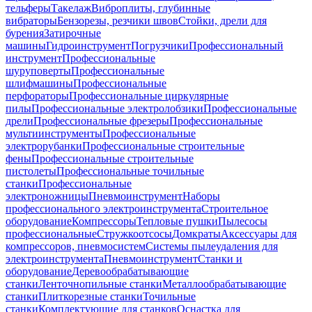
тельферы
Такелаж
Виброплиты, глубинные
вибраторы
Бензорезы, резчики швов
Стойки, дрели для
бурения
Затирочные
машины
Гидроинструмент
Погрузчики
Профессиональный
инструмент
Профессиональные
шуруповерты
Профессиональные
шлифмашины
Профессиональные
перфораторы
Профессиональные циркулярные
пилы
Профессиональные электролобзики
Профессиональные
дрели
Профессиональные фрезеры
Профессиональные
мультиинструменты
Профессиональные
электрорубанки
Профессиональные строительные
фены
Профессиональные строительные
пистолеты
Профессиональные точильные
станки
Профессиональные
электроножницы
Пневмоинструмент
Наборы
профессионального электроинструмента
Строительное
оборудование
Компрессоры
Тепловые пушки
Пылесосы
профессиональные
Стружкоотсосы
Домкраты
Аксессуары для
компрессоров, пневмосистем
Системы пылеудаления для
электроинструмента
Пневмоинструмент
Станки и
оборудование
Деревообрабатывающие
станки
Ленточнопильные станки
Металлообрабатывающие
станки
Плиткорезные станки
Точильные
станки
Комплектующие для станков
Оснастка для