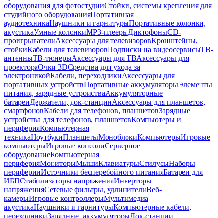
оборудования для фотостудии
Стойки, системы крепления для
студийного оборудования
Портативная
аудиотехника
Наушники и гарнитуры
Портативные колонки,
акустика
Умные колонки
MP3-плееры
Диктофоны
CD-
проигрыватели
Аксессуары для телевизоров
Кронштейны,
стойки
Кабели для телевизоров
Подписки на видеосервисы
ТВ-
антенны
ТВ-тюнеры
Аксессуары для ТВ
Аксессуары для
проектора
Очки 3D
Средства для ухода за
электроникой
Кабели, переходники
Аксессуары для
портативных устройств
Портативные аккумуляторы
Элементы
питания, зарядные устройства
Аккумуляторные
батареи
Держатели, док-станции
Аксессуары для планшетов,
смартфонов
Кабели для телефонов, планшетов
Зарядные
устройства для телефонов, планшетов
Компьютеры и
периферия
Компьютерная
техника
Ноутбуки
Планшеты
Моноблоки
Компьютеры
Игровые
компьютеры
Игровые консоли
Серверное
оборудование
Компьютерная
периферия
Мониторы
Мыши
Клавиатуры
Стилусы
Наборы
периферии
Источники бесперебойного питания
Батареи для
ИБП
Стабилизаторы напряжения
Инверторы
напряжения
Сетевые фильтры, удлинители
Веб-
камеры
Игровые контроллеры
Мультимедиа
акустика
Наушники и гарнитуры
Компьютерные кабели,
переходники
Зарядные, аккумуляторы
Док-станции,