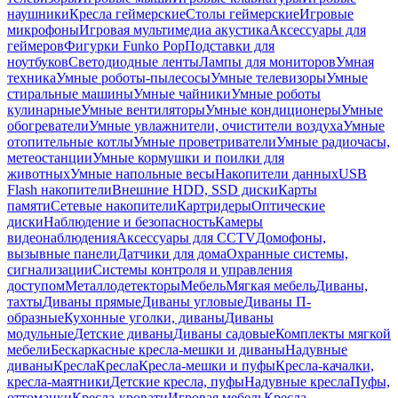
наушники
Кресла геймерские
Столы геймерские
Игровые
микрофоны
Игровая мультимедиа акустика
Аксессуары для
геймеров
Фигурки Funko Pop
Подставки для
ноутбуков
Светодиодные ленты
Лампы для мониторов
Умная
техника
Умные роботы-пылесосы
Умные телевизоры
Умные
стиральные машины
Умные чайники
Умные роботы
кулинарные
Умные вентиляторы
Умные кондиционеры
Умные
обогреватели
Умные увлажнители, очистители воздуха
Умные
отопительные котлы
Умные проветриватели
Умные радиочасы,
метеостанции
Умные кормушки и поилки для
животных
Умные напольные весы
Накопители данных
USB
Flash накопители
Внешние HDD, SSD диски
Карты
памяти
Сетевые накопители
Картридеры
Оптические
диски
Наблюдение и безопасность
Камеры
видеонаблюдения
Аксессуары для CCTV
Домофоны,
вызывные панели
Датчики для дома
Охранные системы,
сигнализации
Системы контроля и управления
доступом
Металлодетекторы
Мебель
Мягкая мебель
Диваны,
тахты
Диваны прямые
Диваны угловые
Диваны П-
образные
Кухонные уголки, диваны
Диваны
модульные
Детские диваны
Диваны садовые
Комплекты мягкой
мебели
Бескаркасные кресла-мешки и диваны
Надувные
диваны
Кресла
Кресла
Кресла-мешки и пуфы
Кресла-качалки,
кресла-маятники
Детские кресла, пуфы
Надувные кресла
Пуфы,
оттоманки
Кресла-кровати
Игровая мебель
Кресла