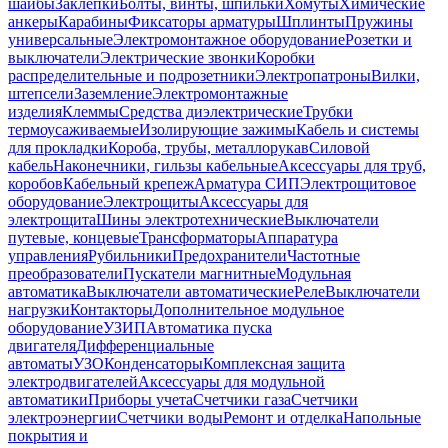
шайбы
Заклепки
Болты, винты, шпильки
Хомуты
Химические
анкеры
Карабины
Фиксаторы арматуры
Шплинты
Пружины
универсальные
Электромонтажное оборудование
Розетки и
выключатели
Электрические звонки
Коробки
распределительные и подрозетники
Электропатроны
Вилки,
штепсели
Заземление
Электромонтажные
изделия
Клеммы
Средства диэлектрические
Трубки
термоусаживаемые
Изолирующие зажимы
Кабель и системы
для прокладки
Короба, трубы, металлорукав
Силовой
кабель
Наконечники, гильзы кабельные
Аксессуары для труб,
коробов
Кабельный крепеж
Арматура СИП
Электрощитовое
оборудование
Электрощиты
Аксессуары для
электрощита
Шины электротехнические
Выключатели
путевые, концевые
Трансформаторы
Аппаратура
управления
Рубильники
Предохранители
Частотные
преобразователи
Пускатели магнитные
Модульная
автоматика
Выключатели автоматические
Реле
Выключатели
нагрузки
Контакторы
Дополнительное модульное
оборудование
УЗИП
Автоматика пуска
двигателя
Дифференциальные
автоматы
УЗО
Конденсаторы
Комплексная защита
электродвигателей
Аксессуары для модульной
автоматики
Приборы учета
Счетчики газа
Счетчики
электроэнергии
Счетчики воды
Ремонт и отделка
Напольные
покрытия и