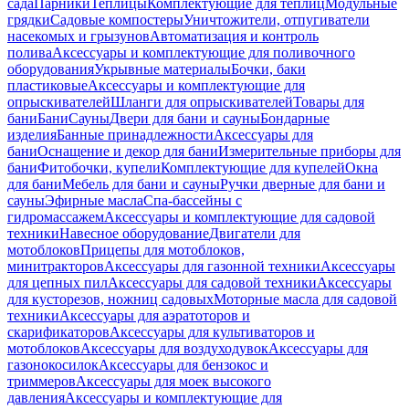
сада
Парники
Теплицы
Комплектующие для теплиц
Модульные
грядки
Садовые компостеры
Уничтожители, отпугиватели
насекомых и грызунов
Автоматизация и контроль
полива
Аксессуары и комплектующие для поливочного
оборудования
Укрывные материалы
Бочки, баки
пластиковые
Аксессуары и комплектующие для
опрыскивателей
Шланги для опрыскивателей
Товары для
бани
Бани
Сауны
Двери для бани и сауны
Бондарные
изделия
Банные принадлежности
Аксессуары для
бани
Оснащение и декор для бани
Измерительные приборы для
бани
Фитобочки, купели
Комплектующие для купелей
Окна
для бани
Мебель для бани и сауны
Ручки дверные для бани и
сауны
Эфирные масла
Спа-бассейны с
гидромассажем
Аксессуары и комплектующие для садовой
техники
Навесное оборудование
Двигатели для
мотоблоков
Прицепы для мотоблоков,
минитракторов
Аксессуары для газонной техники
Аксессуары
для цепных пил
Аксессуары для садовой техники
Аксессуары
для кусторезов, ножниц садовых
Моторные масла для садовой
техники
Аксессуары для аэратоторов и
скарификаторов
Аксессуары для культиваторов и
мотоблоков
Аксессуары для воздуходувок
Аксессуары для
газонокосилок
Аксессуары для бензокос и
триммеров
Аксессуары для моек высокого
давления
Аксессуары и комплектующие для