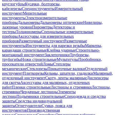
круглогубцы
Кусачки, болторезы,
кабелерезы
Специнструменты
Измерительный
инструмент
Мерительные
инструменты
Электроизмерительные
приборы
Дальномеры
Дальномеры оптические
Нивелиры,
лазерные уровни
Пирометры
Детекторы и
тестеры
Толщиномеры
Специальные измерительные
приборы
Аксессуары для измерительных
приборов
Разметочный инструмент
Разметочные
инструменты
Инструменты для нарезки резьбы
Маркеры,
карандаши строительные
Клейма ударные
Строительно-
монтажный инструмент
Заклепочники
Труборезы,
трубогибы
Ножи строительные
Мультитулы
Пробойники,
просекатели отверстий
Ломы
Степлеры
механические
Стеклорезы
Прикаточные валики
Отделочный
инструмент
Плиткорезы
Кельмы, шпатели, гладилки
Малярный,
отделочный инструмент
Скотч, ленты малярные
Диспенсеры
для скотча
Аксессуары для малярных, отделочных
работ
Пленки строительные
Лестницы и стремянки
Лестницы,
стремянки
Чердачные лестницы
Элементы
лестниц
Подъемники строительные
Спецодежда и средства
защиты
Средства индивидуальной
защиты
Огнетушители
Сумки, пояса для
инструментов
Производственная
одежда
Спецодежда
Спецобувь
Организация рабочего