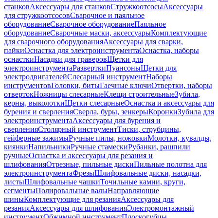
станков
Аксессуары для станков
Стружкоотсосы
Аксессуары
для стружкоотсосов
Сварочное и паяльное
оборудование
Сварочное оборудование
Паяльное
оборудование
Сварочные маски, аксессуары
Комплектующие
для сварочного оборудования
Аксессуары для сварки,
пайки
Оснастка для электроинструмента
Оснастка, наборы
оснастки
Насадки для граверов
Щетки для
электроинструмента
Развертки
Пуансоны
Щетки для
электродвигателей
Слесарный инструмент
Наборы
инструментов
Головки, биты
Гаечные ключи
Отвертки, наборы
отверток
Ножницы слесарные
Клещи строительные
Зубила,
керны, выколотки
Щетки слесарные
Оснастка и аксессуары для
бурения и сверления
Сверла, буры, зенкеры
Коронки
Зубила для
электроинструмента
Аксессуары для бурения и
сверления
Столярный инструмент
Тиски, струбцины,
гейферные зажимы
Ручные пилы, ножовки
Молотки, кувалды,
киянки
Напильники
Ручные стамески
Рубанки, рашпили
ручные
Оснастка и аксессуары для резания и
шлифования
Отрезные, пильные диски
Пильные полотна для
электроинструмента
Фрезы
Шлифовальные диски, насадки,
листы
Шлифовальные чашки
Точильные камни, круги,
сегменты
Полировальные валы
Направляющие
шины
Комплектующие для резания
Аксессуары для
резания
Аксессуары для шлифования
Электромонтажный
инструмент
Обжимной инструмент
Плоскогубцы,