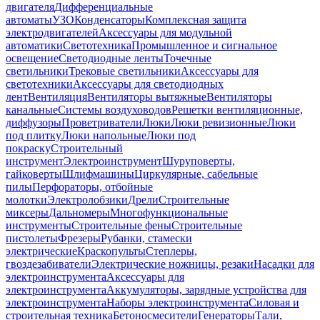
двигателя
Дифференциальные
автоматы
УЗО
Конденсаторы
Комплексная защита
электродвигателей
Аксессуары для модульной
автоматики
Светотехника
Промышленное и сигнальное
освещение
Светодиодные ленты
Точечные
светильники
Трековые светильники
Аксессуары для
светотехники
Аксессуары для светодиодных
лент
Вентиляция
Вентиляторы вытяжные
Вентиляторы
канальные
Системы воздуховодов
Решетки вентиляционные,
диффузоры
Проветриватели
Люки
Люки ревизионные
Люки
под плитку
Люки напольные
Люки под
покраску
Строительный
инструмент
Электроинструмент
Шуруповерты,
гайковерты
Шлифмашины
Циркулярные, сабельные
пилы
Перфораторы, отбойные
молотки
Электролобзики
Дрели
Строительные
миксеры
Дальномеры
Многофункциональные
инструменты
Строительные фены
Строительные
пистолеты
Фрезеры
Рубанки, стамески
электрические
Краскопульты
Степлеры,
гвоздезабиватели
Электрические ножницы, резаки
Насадки для
электроинструмента
Аксессуары для
электроинструмента
Аккумуляторы, зарядные устройства для
электроинструмента
Наборы электроинструмента
Силовая и
строительная техника
Бетоносмесители
Генераторы
Тали,