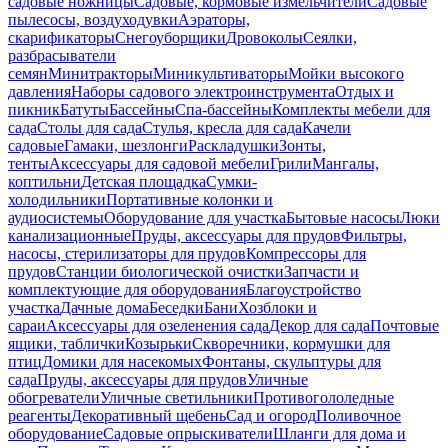
садовые ножницы
Садовые, кормовые измельчители
Садовые
пылесосы, воздуходувки
Аэраторы,
скарификаторы
Снегоуборщики
Дровоколы
Сеялки,
разбрасыватели
семян
Минитракторы
Миникультиваторы
Мойки высокого
давления
Наборы садового электроинструмента
Отдых и
пикник
Батуты
Бассейны
Спа-бассейны
Комплекты мебели для
сада
Столы для сада
Стулья, кресла для сада
Качели
садовые
Гамаки, шезлонги
Раскладушки
Зонты,
тенты
Аксессуары для садовой мебели
Грили
Мангалы,
коптильни
Детская площадка
Сумки-
холодильники
Портативные колонки и
аудиосистемы
Оборудование для участка
Бытовые насосы
Люки
канализационные
Пруды, аксессуары для прудов
Фильтры,
насосы, стерилизаторы для прудов
Компрессоры для
прудов
Станции биологической очистки
Запчасти и
комплектующие для оборудования
Благоустройство
участка
Дачные дома
Беседки
Бани
Хозблоки и
сараи
Аксессуары для озеленения сада
Декор для сада
Почтовые
ящики, таблички
Козырьки
Скворечники, кормушки для
птиц
Домики для насекомых
Фонтаны, скульптуры для
сада
Пруды, аксессуары для прудов
Уличные
обогреватели
Уличные светильники
Противогололедные
реагенты
Декоративный щебень
Сад и огород
Поливочное
оборудование
Садовые опрыскиватели
Шланги для дома и