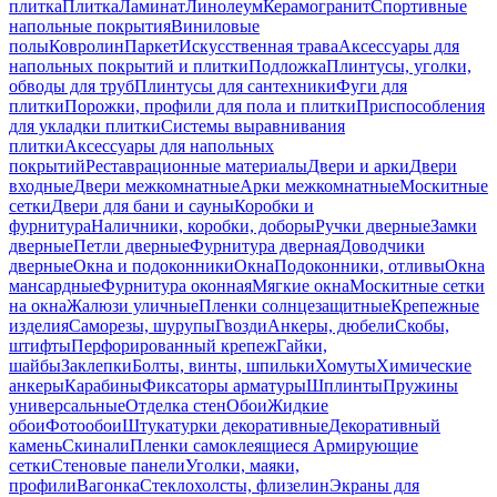
плитка
Плитка
Ламинат
Линолеум
Керамогранит
Спортивные
напольные покрытия
Виниловые
полы
Ковролин
Паркет
Искусственная трава
Аксессуары для
напольных покрытий и плитки
Подложка
Плинтусы, уголки,
обводы для труб
Плинтусы для сантехники
Фуги для
плитки
Порожки, профили для пола и плитки
Приспособления
для укладки плитки
Системы выравнивания
плитки
Аксессуары для напольных
покрытий
Реставрационные материалы
Двери и арки
Двери
входные
Двери межкомнатные
Арки межкомнатные
Москитные
сетки
Двери для бани и сауны
Коробки и
фурнитура
Наличники, коробки, доборы
Ручки дверные
Замки
дверные
Петли дверные
Фурнитура дверная
Доводчики
дверные
Окна и подоконники
Окна
Подоконники, отливы
Окна
мансардные
Фурнитура оконная
Мягкие окна
Москитные сетки
на окна
Жалюзи уличные
Пленки солнцезащитные
Крепежные
изделия
Саморезы, шурупы
Гвозди
Анкеры, дюбели
Скобы,
штифты
Перфорированный крепеж
Гайки,
шайбы
Заклепки
Болты, винты, шпильки
Хомуты
Химические
анкеры
Карабины
Фиксаторы арматуры
Шплинты
Пружины
универсальные
Отделка стен
Обои
Жидкие
обои
Фотообои
Штукатурки декоративные
Декоративный
камень
Скинали
Пленки самоклеящиеся
Армирующие
сетки
Стеновые панели
Уголки, маяки,
профили
Вагонка
Стеклохолсты, флизелин
Экраны для