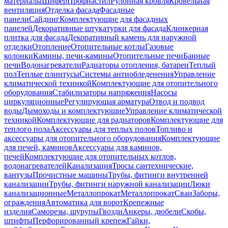
материалы
Шифер
Профнастил
Рулонная кровля
Кровельная
вентиляция
Отделка фасада
Фасадные
панели
Сайдинг
Комплектующие для фасадных
панелей
Декоративные штукатурки для фасада
Клинкерная
плитка для фасада
Декоративный камень для наружной
отделки
Отопление
Отопительные котлы
Газовые
колонки
Камины, печи-камины
Отопительные печи
Банные
печи
Водонагреватели
Радиаторы отопления, батареи
Теплый
пол
Теплые плинтусы
Системы антиобледенения
Управление
климатической техникой
Комплектующие для отопительного
оборудования
Стабилизаторы напряжения
Насосы
циркуляционные
Регулирующая арматура
Отвод и подвод
воды
Дымоходы и комплектующие
Управление климатической
техникой
Комплектующие для радиаторов
Комплектующие для
теплого пола
Аксессуары для теплых полов
Топливо и
аксессуары для отопительного оборудования
Комплектующие
для печей, каминов
Аксессуары для каминов,
печей
Комплектующие для отопительных котлов,
водонагревателей
Канализация
Тросы сантехнические,
вантузы
Прочистные машины
Трубы, фитинги внутренней
канализации
Трубы, фитинги наружной канализации
Люки
канализационные
Металлопрокат
Металлопрокат
Сваи
Заборы,
ограждения
Автоматика для ворот
Крепежные
изделия
Саморезы, шурупы
Гвозди
Анкеры, дюбели
Скобы,
штифты
Перфорированный крепеж
Гайки,