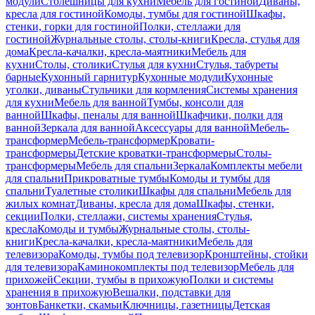
модули
Столешницы для кухни
Мебель для гостиной
Диваны,
кресла для гостиной
Комоды, тумбы для гостиной
Шкафы,
стенки, горки для гостиной
Полки, стеллажи для
гостиной
Журнальные столы, столы-книги
Кресла, стулья для
дома
Кресла-качалки, кресла-маятники
Мебель для
кухни
Столы, столики
Стулья для кухни
Стулья, табуреты
барные
Кухонный гарнитур
Кухонные модули
Кухонные
уголки, диваны
Стульчики для кормления
Системы хранения
для кухни
Мебель для ванной
Тумбы, консоли для
ванной
Шкафы, пеналы для ванной
Шкафчики, полки для
ванной
Зеркала для ванной
Аксессуары для ванной
Мебель-
трансформер
Мебель-трансформер
Кровати-
трансформеры
Детские кроватки-трансформеры
Столы-
трансформеры
Мебель для спальни
Зеркала
Комплекты мебели
для спальни
Прикроватные тумбы
Комоды и тумбы для
спальни
Туалетные столики
Шкафы для спальни
Мебель для
жилых комнат
Диваны, кресла для дома
Шкафы, стенки,
секции
Полки, стеллажи, системы хранения
Стулья,
кресла
Комоды и тумбы
Журнальные столы, столы-
книги
Кресла-качалки, кресла-маятники
Мебель для
телевизора
Комоды, тумбы под телевизор
Кронштейны, стойки
для телевизора
Каминокомплекты под телевизор
Мебель для
прихожей
Секции, тумбы в прихожую
Полки и системы
хранения в прихожую
Вешалки, подставки для
зонтов
Банкетки, скамьи
Ключницы, газетницы
Детская