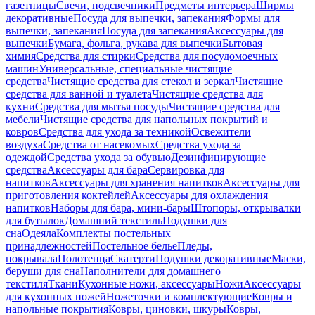
газетницы
Свечи, подсвечники
Предметы интерьера
Ширмы
декоративные
Посуда для выпечки, запекания
Формы для
выпечки, запекания
Посуда для запекания
Аксессуары для
выпечки
Бумага, фольга, рукава для выпечки
Бытовая
химия
Средства для стирки
Средства для посудомоечных
машин
Универсальные, специальные чистящие
средства
Чистящие средства для стекол и зеркал
Чистящие
средства для ванной и туалета
Чистящие средства для
кухни
Средства для мытья посуды
Чистящие средства для
мебели
Чистящие средства для напольных покрытий и
ковров
Средства для ухода за техникой
Освежители
воздуха
Средства от насекомых
Средства ухода за
одеждой
Средства ухода за обувью
Дезинфицирующие
средства
Аксессуары для бара
Сервировка для
напитков
Аксессуары для хранения напитков
Аксессуары для
приготовления коктейлей
Аксессуары для охлаждения
напитков
Наборы для бара, мини-бары
Штопоры, открывалки
для бутылок
Домашний текстиль
Подушки для
сна
Одеяла
Комплекты постельных
принадлежностей
Постельное белье
Пледы,
покрывала
Полотенца
Скатерти
Подушки декоративные
Маски,
беруши для сна
Наполнители для домашнего
текстиля
Ткани
Кухонные ножи, аксессуары
Ножи
Аксессуары
для кухонных ножей
Ножеточки и комплектующие
Ковры и
напольные покрытия
Ковры, циновки, шкуры
Ковры,