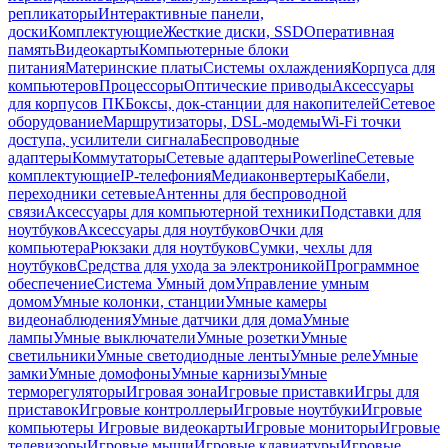
репликаторы
Интерактивные панели,
доски
Комплектующие
Жесткие диски, SSD
Оперативная
память
Видеокарты
Компьютерные блоки
питания
Материнские платы
Системы охлаждения
Корпуса для
компьютеров
Процессоры
Оптические приводы
Аксессуары
для корпусов ПК
Боксы, док-станции для накопителей
Сетевое
оборудование
Маршрутизаторы, DSL-модемы
Wi-Fi точки
доступа, усилители сигнала
Беспроводные
адаптеры
Коммутаторы
Сетевые адаптеры
Powerline
Сетевые
комплектующие
IP-телефония
Медиаконвертеры
Кабели,
переходники сетевые
Антенны для беспроводной
связи
Аксессуары для компьютерной техники
Подставки для
ноутбуков
Аксессуары для ноутбуков
Очки для
компьютера
Рюкзаки для ноутбуков
Сумки, чехлы для
ноутбуков
Средства для ухода за электроникой
Программное
обеспечение
Система Умный дом
Управление умным
домом
Умные колонки, станции
Умные камеры
видеонаблюдения
Умные датчики для дома
Умные
лампы
Умные выключатели
Умные розетки
Умные
светильники
Умные светодиодные ленты
Умные реле
Умные
замки
Умные домофоны
Умные карнизы
Умные
терморегуляторы
Игровая зона
Игровые приставки
Игры для
приставок
Игровые контроллеры
Игровые ноутбуки
Игровые
компьютеры
Игровые видеокарты
Игровые мониторы
Игровые
телевизоры
Игровые мыши
Игровые клавиатуры
Игровые