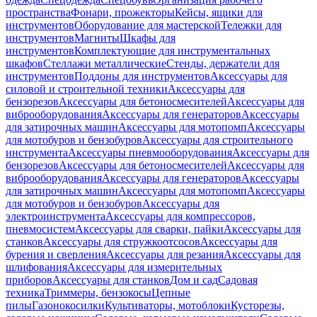
пространства
Фонари, прожекторы
Кейсы, ящики для
инструментов
Оборудование для мастерской
Тележки для
инструментов
Магниты
Шкафы для
инструментов
Комплектующие для инструментальных
шкафов
Стеллажи металлические
Стенды, держатели для
инструментов
Поддоны для инструментов
Аксессуары для
силовой и строительной техники
Аксессуары для
бензорезов
Аксессуары для бетоносмесителей
Аксессуары для
виброоборудования
Аксессуары для генераторов
Аксессуары
для затирочных машин
Аксессуары для мотопомп
Аксессуары
для мотобуров и бензобуров
Аксессуары для строительного
инструмента
Аксессуары пневмооборудования
Аксессуары для
бензорезов
Аксессуары для бетоносмесителей
Аксессуары для
виброоборудования
Аксессуары для генераторов
Аксессуары
для затирочных машин
Аксессуары для мотопомп
Аксессуары
для мотобуров и бензобуров
Аксессуары для
электроинструмента
Аксессуары для компрессоров,
пневмосистем
Аксессуары для сварки, пайки
Аксессуары для
станков
Аксессуары для стружкоотсосов
Аксессуары для
бурения и сверления
Аксессуары для резания
Аксессуары для
шлифования
Аксессуары для измерительных
приборов
Аксессуары для станков
Дом и сад
Садовая
техника
Триммеры, бензокосы
Цепные
пилы
Газонокосилки
Культиваторы, мотоблоки
Кусторезы,