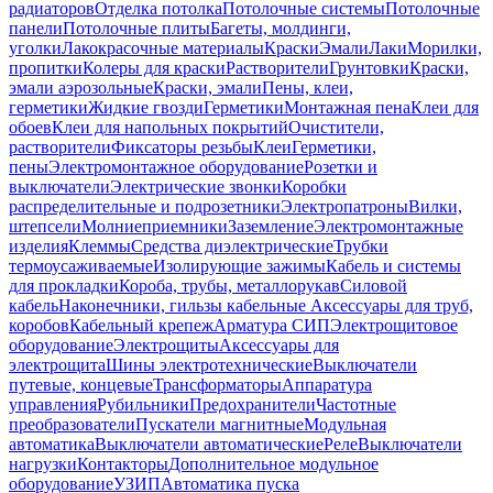
радиаторов
Отделка потолка
Потолочные системы
Потолочные
панели
Потолочные плиты
Багеты, молдинги,
уголки
Лакокрасочные материалы
Краски
Эмали
Лаки
Морилки,
пропитки
Колеры для краски
Растворители
Грунтовки
Краски,
эмали аэрозольные
Краски, эмали
Пены, клеи,
герметики
Жидкие гвозди
Герметики
Монтажная пена
Клеи для
обоев
Клеи для напольных покрытий
Очистители,
растворители
Фиксаторы резьбы
Клеи
Герметики,
пены
Электромонтажное оборудование
Розетки и
выключатели
Электрические звонки
Коробки
распределительные и подрозетники
Электропатроны
Вилки,
штепсели
Молниеприемники
Заземление
Электромонтажные
изделия
Клеммы
Средства диэлектрические
Трубки
термоусаживаемые
Изолирующие зажимы
Кабель и системы
для прокладки
Короба, трубы, металлорукав
Силовой
кабель
Наконечники, гильзы кабельные
Аксессуары для труб,
коробов
Кабельный крепеж
Арматура СИП
Электрощитовое
оборудование
Электрощиты
Аксессуары для
электрощита
Шины электротехнические
Выключатели
путевые, концевые
Трансформаторы
Аппаратура
управления
Рубильники
Предохранители
Частотные
преобразователи
Пускатели магнитные
Модульная
автоматика
Выключатели автоматические
Реле
Выключатели
нагрузки
Контакторы
Дополнительное модульное
оборудование
УЗИП
Автоматика пуска