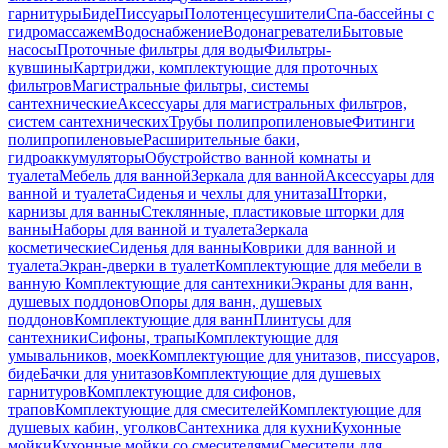
гарнитуры
Биде
Писсуары
Полотенцесушители
Спа-бассейны с
гидромассажем
Водоснабжение
Водонагреватели
Бытовые
насосы
Проточные фильтры для воды
Фильтры-
кувшины
Картриджи, комплектующие для проточных
фильтров
Магистральные фильтры, системы
сантехнические
Аксессуары для магистральных фильтров,
систем сантехнических
Трубы полипропиленовые
Фитинги
полипропиленовые
Расширительные баки,
гидроаккумуляторы
Обустройство ванной комнаты и
туалета
Мебель для ванной
Зеркала для ванной
Аксессуары для
ванной и туалета
Сиденья и чехлы для унитаза
Шторки,
карнизы для ванны
Стеклянные, пластиковые шторки для
ванны
Наборы для ванной и туалета
Зеркала
косметические
Сиденья для ванны
Коврики для ванной и
туалета
Экран-дверки в туалет
Комплектующие для мебели в
ванную
Комплектующие для сантехники
Экраны для ванн,
душевых поддонов
Опоры для ванн, душевых
поддонов
Комплектующие для ванн
Плинтусы для
сантехники
Сифоны, трапы
Комплектующие для
умывальников, моек
Комплектующие для унитазов, писсуаров,
биде
Бачки для унитазов
Комплектующие для душевых
гарнитуров
Комплектующие для сифонов,
трапов
Комплектующие для смесителей
Комплектующие для
душевых кабин, уголков
Сантехника для кухни
Кухонные
мойки
Кухонные мойки со смесителями
Смесители для