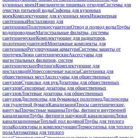
кухонных моек
Измельчители пищевых отходов
Системы для
очистки питьевой воды
Сифоны для кухонных
моек
Комплектующие для кухонных моек
Инженерная
сантехника
Инсталляции для
сантехники
Полотенцесушители
Отвод и подвод воды
Трубы
водопроводные
Магистральные фильтры, системы
сантехнические
Комплектующие для радиаторов,
полотенцесушителей
Монтажные комплекты для
сантехники
Регулирующая арматура
Системы защиты от
протечек
Люки сантехнические
Аксессуары для
магистральных фильтров, систем
сантехнических
Фитинги
Комплектующие для
инсталляций
Опрессовочные насосы
Сантехника для
общественных мест
Аксессуары для общественных
санузлов
Сушилки для рук
Дозаторы для общественных
санузлов
Сенсорные дозаторы для общественных
санузлов
Локтевые дозаторы для общественных
санузлов
Диспенсеры для бумажных полотенец
Диспенсеры
для туалетной бумаги
Канализация
Тросы сантехнические,
вантузы
Прочистные машины
Трубы, фитинги внутренней
канализации
Трубы, фитинги наружной канализации
Люки
канализационные
Теплый пол водяной
Трубы для теплого
пола
Коллекторы и комплектующие
Термостатика для теплого
пола
Автоматика для теплого
пола
Строительство
Строительные смеси и грунтовки
Клеевые