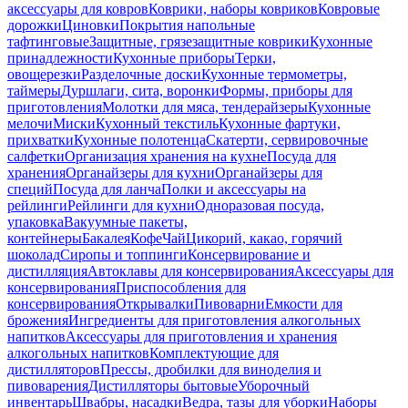
аксессуары для ковров
Коврики, наборы ковриков
Ковровые
дорожки
Циновки
Покрытия напольные
тафтинговые
Защитные, грязезащитные коврики
Кухонные
принадлежности
Кухонные приборы
Терки,
овощерезки
Разделочные доски
Кухонные термометры,
таймеры
Дуршлаги, сита, воронки
Формы, приборы для
приготовления
Молотки для мяса, тендерайзеры
Кухонные
мелочи
Миски
Кухонный текстиль
Кухонные фартуки,
прихватки
Кухонные полотенца
Скатерти, сервировочные
салфетки
Организация хранения на кухне
Посуда для
хранения
Органайзеры для кухни
Органайзеры для
специй
Посуда для ланча
Полки и аксессуары на
рейлинги
Рейлинги для кухни
Одноразовая посуда,
упаковка
Вакуумные пакеты,
контейнеры
Бакалея
Кофе
Чай
Цикорий, какао, горячий
шоколад
Сиропы и топпинги
Консервирование и
дистилляция
Автоклавы для консервирования
Аксессуары для
консервирования
Приспособления для
консервирования
Открывалки
Пивоварни
Емкости для
брожения
Ингредиенты для приготовления алкогольных
напитков
Аксессуары для приготовления и хранения
алкогольных напитков
Комплектующие для
дистилляторов
Прессы, дробилки для виноделия и
пивоварения
Дистилляторы бытовые
Уборочный
инвентарь
Швабры, насадки
Ведра, тазы для уборки
Наборы