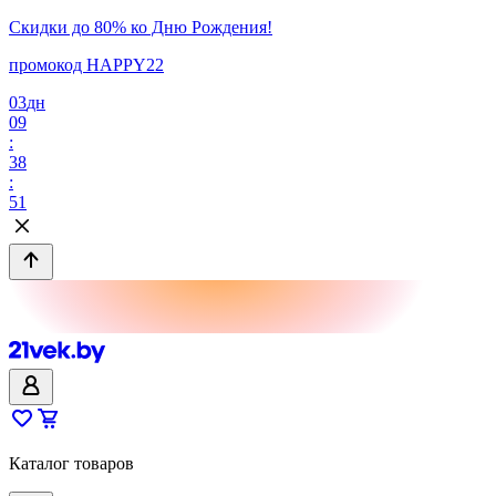
Скидки до 80% ко Дню Рождения!
промокод HAPPY22
03
дн
09
:
38
:
51
Каталог товаров