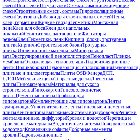
смеси
Шпатлевки
Штукатурки
Стяжки, самонивелирующие
смеси
Строительные смеси, составы
Гидроизоляционные
смеси
Грунтовки
Добавки для строительных смесей
Пены,
клеи, герметики
Жидкие гвозди
Герметики
Монтажная
пена
Клеи для обоев
Клеи для напольных
покрытий
Очистители, растворители
Фиксаторы
резьбы
Клеи
Герметики, пены
Кирпичи, блоки, тротуарная
плитка
Кирпичи
Строительные блоки
Тротуарная
плитка
Изоляционные материалы
Минеральная
вата
Экструдированный пенополистирол
Пенопласт
Пленки,
мембраны
Отражающая теплоизоляция
Гидроизоляционные
ленты
Поликарбонат
Шумоизоляция
Теплоизоляция
Звукоизоляц
плитные и пиломатериалы
Плиты OSB
Фанера
ДСП,
ЛДСП
Мебельные щиты
Террасные доски
Древесные
плиты
Пиломатериалы
Материалы для сухого
строительства
Гипсокартон
Гипсоволокнистые
листы
Цементные плиты
Профили для
гипсокартона
Комплектующие для гипсокартона
Ленты
армирующие
Уплотнительные ленты
Гипсовые и цементные
плиты
Вентиляторы вытяжные
Системы воздуховодов
Решетки
вентиляционные, диффузоры
Кровля и водосток
Черепица и
кровельные материалы
Водосточные системы
Поверхностный
водоотвод
Кровельные софиты
Доборные элементы
кровли
Гидроизоляционные