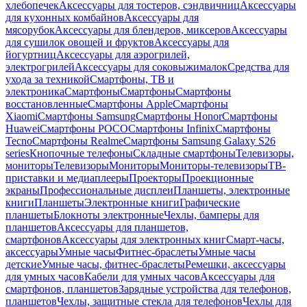
хлебопечек
Аксессуары для тостеров, сэндвичниц
Аксессуары
для кухонных комбайнов
Аксессуары для
мясорубок
Аксессуары для блендеров, миксеров
Аксессуары
для сушилок овощей и фруктов
Аксессуары для
йогуртниц
Аксессуары для аэрогрилей,
электрогрилей
Аксессуары для соковыжималок
Средства для
ухода за техникой
Смартфоны, ТВ и
электроника
Смартфоны
Смартфоны
Смартфоны
восстановленные
Смартфоны Apple
Смартфоны
Xiaomi
Смартфоны Samsung
Смартфоны Honor
Смартфоны
Huawei
Смартфоны POCO
Смартфоны Infinix
Смартфоны
Tecno
Смартфоны Realme
Смартфоны Samsung Galaxy S26
series
Кнопочные телефоны
Складные смартфоны
Телевизоры,
мониторы
Телевизоры
Мониторы
Мониторы-телевизоры
ТВ-
приставки и медиаплееры
Проекторы
Проекционные
экраны
Профессиональные дисплеи
Планшеты, электронные
книги
Планшеты
Электронные книги
Графические
планшеты
Блокноты электронные
Чехлы, бамперы для
планшетов
Аксессуары для планшетов,
смартфонов
Аксессуары для электронных книг
Смарт-часы,
аксессуары
Умные часы
Фитнес-браслеты
Умные часы
детские
Умные часы, фитнес-браслеты
Ремешки, аксессуары
для умных часов
Кабели для умных часов
Аксессуары для
смартфонов, планшетов
Зарядные устройства для телефонов,
планшетов
Чехлы, защитные стекла для телефонов
Чехлы для