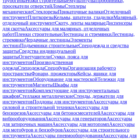
трубогибы
Ножи строительные
Мультитулы
Пробойники,
просекатели отверстий
Ломы
Степлеры
механические
Стеклорезы
Прикаточные валики
Отделочный
инструмент
Плиткорезы
Кельмы, шпатели, гладилки
Малярный,
отделочный инструмент
Скотч, ленты малярные
Диспенсеры
для скотча
Аксессуары для малярных, отделочных
работ
Пленки строительные
Лестницы и стремянки
Лестницы,
стремянки
Чердачные лестницы
Элементы
лестниц
Подъемники строительные
Спецодежда и средства
защиты
Средства индивидуальной
защиты
Огнетушители
Сумки, пояса для
инструментов
Производственная
одежда
Спецодежда
Спецобувь
Организация рабочего
пространства
Фонари, прожекторы
Кейсы, ящики для
инструментов
Оборудование для мастерской
Тележки для
инструментов
Магниты
Шкафы для
инструментов
Комплектующие для инструментальных
шкафов
Стеллажи металлические
Стенды, держатели для
инструментов
Поддоны для инструментов
Аксессуары для
силовой и строительной техники
Аксессуары для
бензорезов
Аксессуары для бетоносмесителей
Аксессуары для
виброоборудования
Аксессуары для генераторов
Аксессуары
для затирочных машин
Аксессуары для мотопомп
Аксессуары
для мотобуров и бензобуров
Аксессуары для строительного
инструмента
Аксессуары пневмооборудования
Аксессуары для