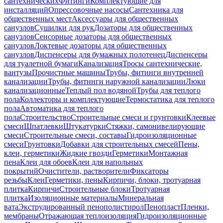
сантехнических
Фитинги
Комплектующие для
инсталляций
Опрессовочные насосы
Сантехника для
общественных мест
Аксессуары для общественных
санузлов
Сушилки для рук
Дозаторы для общественных
санузлов
Сенсорные дозаторы для общественных
санузлов
Локтевые дозаторы для общественных
санузлов
Диспенсеры для бумажных полотенец
Диспенсеры
для туалетной бумаги
Канализация
Тросы сантехнические,
вантузы
Прочистные машины
Трубы, фитинги внутренней
канализации
Трубы, фитинги наружной канализации
Люки
канализационные
Теплый пол водяной
Трубы для теплого
пола
Коллекторы и комплектующие
Термостатика для теплого
пола
Автоматика для теплого
пола
Строительство
Строительные смеси и грунтовки
Клеевые
смеси
Шпатлевки
Штукатурки
Стяжки, самонивелирующие
смеси
Строительные смеси, составы
Гидроизоляционные
смеси
Грунтовки
Добавки для строительных смесей
Пены,
клеи, герметики
Жидкие гвозди
Герметики
Монтажная
пена
Клеи для обоев
Клеи для напольных
покрытий
Очистители, растворители
Фиксаторы
резьбы
Клеи
Герметики, пены
Кирпичи, блоки, тротуарная
плитка
Кирпичи
Строительные блоки
Тротуарная
плитка
Изоляционные материалы
Минеральная
вата
Экструдированный пенополистирол
Пенопласт
Пленки,
мембраны
Отражающая теплоизоляция
Гидроизоляционные