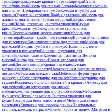
трансформеры
Детские кроватки-трансформеры
Столы-
трансформеры
Мебель для спальни
Зеркала
Комплекты мебели
для спальни
Прикроватные тумбы
Комоды и тумбы для
спальни
Туалетные столики
Шкафы для спальни
Мебель для
жилых комнат
Диваны, кресла для дома
Шкафы, стенки,
секции
Полки, стеллажи, системы хранения
Стулья,
кресла
Комоды и тумбы
Журнальные столы, столы-
книги
Кресла-качалки, кресла-маятники
Мебель для
телевизора
Комоды, тумбы под телевизор
Кронштейны, стойки
для телевизора
Каминокомплекты под телевизор
Мебель для
прихожей
Секции, тумбы в прихожую
Полки и системы
хранения в прихожую
Вешалки, подставки для
зонтов
Банкетки, скамьи
Ключницы, газетницы
Детская
мебель
Шкафы для детской
Полки, стеллажи для
детской
Детские комоды
Кровати детские
Детские
матрасы
Матрасы в кроватку
Наматрасники, защитные чехлы
детские
Мебель для детского сада
Мебельная фурнитура и
аксессуары
Комплектующие для столов
Комплектующие для
стульев
Комплектующие для кроватей и кроваток
Аксессуары
для мебели
Комплектующие для мягкой
мебели
Комплектующие для корпусной мебели
Мебельная
фурнитура
Чехлы для мебели
Системы хранения для
кухни
Товары для безопасности детей
Мебель для самых
маленьких
Кроватки для новорожденных
Пеленальные
столики, комоды, матрасы
Манежи, кровати-манежи
Матрасы в