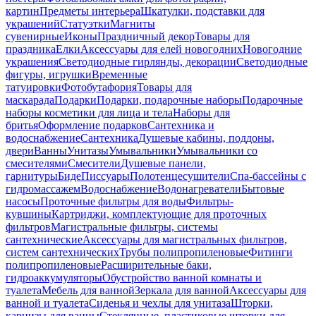
картин
Предметы интерьера
Шкатулки, подставки для
украшений
Статуэтки
Магниты
сувенирные
Иконы
Праздничный декор
Товары для
праздника
Елки
Аксессуары для елей новогодних
Новогодние
украшения
Светодиодные гирлянды, декорации
Светодиодные
фигуры, игрушки
Временные
татуировки
Фотобутафория
Товары для
маскарада
Подарки
Подарки, подарочные наборы
Подарочные
наборы косметики для лица и тела
Наборы для
бритья
Оформление подарков
Сантехника и
водоснабжение
Сантехника
Душевые кабины, поддоны,
двери
Ванны
Унитазы
Умывальники
Умывальники со
смесителями
Смесители
Душевые панели,
гарнитуры
Биде
Писсуары
Полотенцесушители
Спа-бассейны с
гидромассажем
Водоснабжение
Водонагреватели
Бытовые
насосы
Проточные фильтры для воды
Фильтры-
кувшины
Картриджи, комплектующие для проточных
фильтров
Магистральные фильтры, системы
сантехнические
Аксессуары для магистральных фильтров,
систем сантехнических
Трубы полипропиленовые
Фитинги
полипропиленовые
Расширительные баки,
гидроаккумуляторы
Обустройство ванной комнаты и
туалета
Мебель для ванной
Зеркала для ванной
Аксессуары для
ванной и туалета
Сиденья и чехлы для унитаза
Шторки,
карнизы для ванны
Стеклянные, пластиковые шторки для