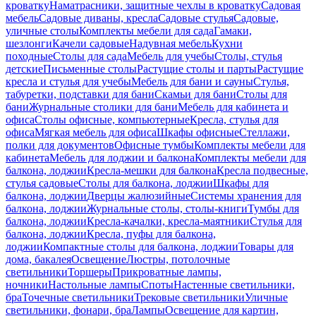
кроватку
Наматрасники, защитные чехлы в кроватку
Садовая
мебель
Садовые диваны, кресла
Садовые стулья
Садовые,
уличные столы
Комплекты мебели для сада
Гамаки,
шезлонги
Качели садовые
Надувная мебель
Кухни
походные
Столы для сада
Мебель для учебы
Столы, стулья
детские
Письменные столы
Растущие столы и парты
Растущие
кресла и стулья для учебы
Мебель для бани и сауны
Стулья,
табуретки, подставки для бани
Скамьи для бани
Столы для
бани
Журнальные столики для бани
Мебель для кабинета и
офиса
Столы офисные, компьютерные
Кресла, стулья для
офиса
Мягкая мебель для офиса
Шкафы офисные
Стеллажи,
полки для документов
Офисные тумбы
Комплекты мебели для
кабинета
Мебель для лоджии и балкона
Комплекты мебели для
балкона, лоджии
Кресла-мешки для балкона
Кресла подвесные,
стулья садовые
Столы для балкона, лоджии
Шкафы для
балкона, лоджии
Дверцы жалюзийные
Системы хранения для
балкона, лоджии
Журнальные столы, столы-книги
Тумбы для
балкона, лоджии
Кресла-качалки, кресла-маятники
Стулья для
балкона, лоджии
Кресла, пуфы для балкона,
лоджии
Компактные столы для балкона, лоджии
Товары для
дома, бакалея
Освещение
Люстры, потолочные
светильники
Торшеры
Прикроватные лампы,
ночники
Настольные лампы
Споты
Настенные светильники,
бра
Точечные светильники
Трековые светильники
Уличные
светильники, фонари, бра
Лампы
Освещение для картин,