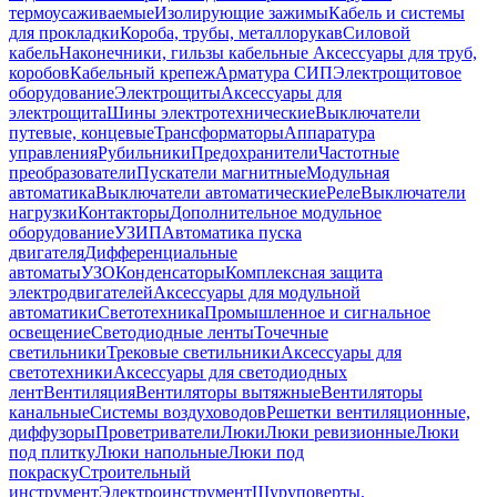
термоусаживаемые
Изолирующие зажимы
Кабель и системы
для прокладки
Короба, трубы, металлорукав
Силовой
кабель
Наконечники, гильзы кабельные
Аксессуары для труб,
коробов
Кабельный крепеж
Арматура СИП
Электрощитовое
оборудование
Электрощиты
Аксессуары для
электрощита
Шины электротехнические
Выключатели
путевые, концевые
Трансформаторы
Аппаратура
управления
Рубильники
Предохранители
Частотные
преобразователи
Пускатели магнитные
Модульная
автоматика
Выключатели автоматические
Реле
Выключатели
нагрузки
Контакторы
Дополнительное модульное
оборудование
УЗИП
Автоматика пуска
двигателя
Дифференциальные
автоматы
УЗО
Конденсаторы
Комплексная защита
электродвигателей
Аксессуары для модульной
автоматики
Светотехника
Промышленное и сигнальное
освещение
Светодиодные ленты
Точечные
светильники
Трековые светильники
Аксессуары для
светотехники
Аксессуары для светодиодных
лент
Вентиляция
Вентиляторы вытяжные
Вентиляторы
канальные
Системы воздуховодов
Решетки вентиляционные,
диффузоры
Проветриватели
Люки
Люки ревизионные
Люки
под плитку
Люки напольные
Люки под
покраску
Строительный
инструмент
Электроинструмент
Шуруповерты,