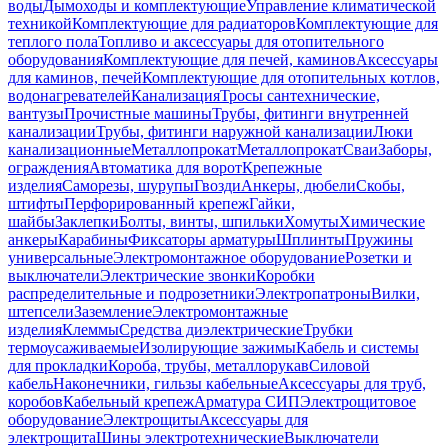
воды
Дымоходы и комплектующие
Управление климатической
техникой
Комплектующие для радиаторов
Комплектующие для
теплого пола
Топливо и аксессуары для отопительного
оборудования
Комплектующие для печей, каминов
Аксессуары
для каминов, печей
Комплектующие для отопительных котлов,
водонагревателей
Канализация
Тросы сантехнические,
вантузы
Прочистные машины
Трубы, фитинги внутренней
канализации
Трубы, фитинги наружной канализации
Люки
канализационные
Металлопрокат
Металлопрокат
Сваи
Заборы,
ограждения
Автоматика для ворот
Крепежные
изделия
Саморезы, шурупы
Гвозди
Анкеры, дюбели
Скобы,
штифты
Перфорированный крепеж
Гайки,
шайбы
Заклепки
Болты, винты, шпильки
Хомуты
Химические
анкеры
Карабины
Фиксаторы арматуры
Шплинты
Пружины
универсальные
Электромонтажное оборудование
Розетки и
выключатели
Электрические звонки
Коробки
распределительные и подрозетники
Электропатроны
Вилки,
штепсели
Заземление
Электромонтажные
изделия
Клеммы
Средства диэлектрические
Трубки
термоусаживаемые
Изолирующие зажимы
Кабель и системы
для прокладки
Короба, трубы, металлорукав
Силовой
кабель
Наконечники, гильзы кабельные
Аксессуары для труб,
коробов
Кабельный крепеж
Арматура СИП
Электрощитовое
оборудование
Электрощиты
Аксессуары для
электрощита
Шины электротехнические
Выключатели