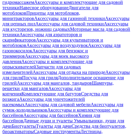
гидромассажем
Аксессуары и комплектующие для садовой
техники
Навесное оборудование
Двигатели для
мотоблоков
Прицепы для мотоблоков,
минитракторов
Аксессуары для газонной техники
Аксессуары
для цепных пил
Аксессуары для садовой техники
Аксессуары
для кусторезов, ножниц садовых
Моторные масла для садовой
техники
Аксессуары для аэратоторов и
скарификаторов
Аксессуары для культиваторов и
мотоблоков
Аксессуары для воздуходувок
Аксессуары для
газонокосилок
Аксессуары для бензокос и
триммеров
Аксессуары для моек высокого
давления
Аксессуары и комплектующие для
опрыскивателей
Запчасти для садовых
измельчителей
Аксессуары для отдыха на природе
Аксессуары
для гриля
Посуда для гриля
Дополнительное оснащение для
грилей
Аксессуары для мангалов, тандыров
Шампуры,
решетки для мангалов
Аксессуары для
копчения
Комплектующие для батутов
Средства для
розжига
Аксессуары для уничтожителей
насекомых
Аксессуары для садовой мебели
Аксессуары для
сумок-холодильников
Аксессуары и комплектующие для
бассейнов
Аксессуары для бассейнов
Химия для
бассейнов
Дачные души и туалеты
Умывальники, души для
дачи
Биотуалеты
Туалеты для дачи
Средства для биотуалетов,
биоактиваторы
Садовые инструменты
Лестницы,