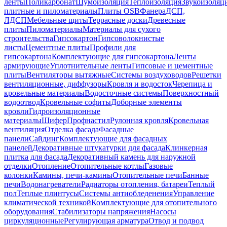
ленты
Поликарбонат
Шумоизоляция
Теплоизоляция
Звукоизоляц
плитные и пиломатериалы
Плиты OSB
Фанера
ДСП,
ЛДСП
Мебельные щиты
Террасные доски
Древесные
плиты
Пиломатериалы
Материалы для сухого
строительства
Гипсокартон
Гипсоволокнистые
листы
Цементные плиты
Профили для
гипсокартона
Комплектующие для гипсокартона
Ленты
армирующие
Уплотнительные ленты
Гипсовые и цементные
плиты
Вентиляторы вытяжные
Системы воздуховодов
Решетки
вентиляционные, диффузоры
Кровля и водосток
Черепица и
кровельные материалы
Водосточные системы
Поверхностный
водоотвод
Кровельные софиты
Доборные элементы
кровли
Гидроизоляционные
материалы
Шифер
Профнастил
Рулонная кровля
Кровельная
вентиляция
Отделка фасада
Фасадные
панели
Сайдинг
Комплектующие для фасадных
панелей
Декоративные штукатурки для фасада
Клинкерная
плитка для фасада
Декоративный камень для наружной
отделки
Отопление
Отопительные котлы
Газовые
колонки
Камины, печи-камины
Отопительные печи
Банные
печи
Водонагреватели
Радиаторы отопления, батареи
Теплый
пол
Теплые плинтусы
Системы антиобледенения
Управление
климатической техникой
Комплектующие для отопительного
оборудования
Стабилизаторы напряжения
Насосы
циркуляционные
Регулирующая арматура
Отвод и подвод