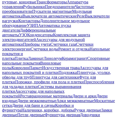
путевые, концевые
Трансформаторы
Аппаратура
управления
Рубильники
Предохранители
Частотные
преобразователи
Пускатели магнитные
Модульная
автоматика
Выключатели автоматические
Реле
Выключатели
нагрузки
Контакторы
Дополнительное модульное
оборудование
УЗИП
Автоматика пуска
двигателя
Дифференциальные
автоматы
УЗО
Конденсаторы
Комплексная защита
электродвигателей
Аксессуары для модульной
автоматики
Приборы учета
Счетчики газа
Счетчики
электроэнергии
Счетчики воды
Ремонт и отделка
Напольные
покрытия и
плитка
Плитка
Ламинат
Линолеум
Керамогранит
Спортивные
напольные покрытия
Виниловые
полы
Ковролин
Паркет
Искусственная трава
Аксессуары для
напольных покрытий и плитки
Подложка
Плинтусы, уголки,
обводы для труб
Плинтусы для сантехники
Фуги для
плитки
Порожки, профили для пола и плитки
Приспособления
для укладки плитки
Системы выравнивания
плитки
Аксессуары для напольных
покрытий
Реставрационные материалы
Двери и арки
Двери
входные
Двери межкомнатные
Арки межкомнатные
Москитные
сетки
Двери для бани и сауны
Коробки и
фурнитура
Наличники, коробки, доборы
Ручки дверные
Замки
дверные
Петли дверные
Фурнитура дверная
Доводчики