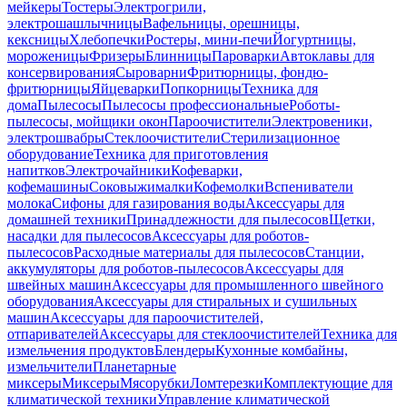
мейкеры
Тостеры
Электрогрили,
электрошашлычницы
Вафельницы, орешницы,
кексницы
Хлебопечки
Ростеры, мини-печи
Йогуртницы,
мороженицы
Фризеры
Блинницы
Пароварки
Автоклавы для
консервирования
Сыроварни
Фритюрницы, фондю-
фритюрницы
Яйцеварки
Попкорницы
Техника для
дома
Пылесосы
Пылесосы профессиональные
Роботы-
пылесосы, мойщики окон
Пароочистители
Электровеники,
электрошвабры
Стеклоочистители
Стерилизационное
оборудование
Техника для приготовления
напитков
Электрочайники
Кофеварки,
кофемашины
Соковыжималки
Кофемолки
Вспениватели
молока
Сифоны для газирования воды
Аксессуары для
домашней техники
Принадлежности для пылесосов
Щетки,
насадки для пылесосов
Аксессуары для роботов-
пылесосов
Расходные материалы для пылесосов
Станции,
аккумуляторы для роботов-пылесосов
Аксессуары для
швейных машин
Аксессуары для промышленного швейного
оборудования
Аксессуары для стиральных и сушильных
машин
Аксессуары для пароочистителей,
отпаривателей
Аксессуары для стеклоочистителей
Техника для
измельчения продуктов
Блендеры
Кухонные комбайны,
измельчители
Планетарные
миксеры
Миксеры
Мясорубки
Ломтерезки
Комплектующие для
климатической техники
Управление климатической