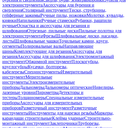
электроинструмента
Аксессуары для бурения и
сверления
Столярный инструмент
Тиски, струбцины,
гейферные зажимы
Ручные пилы, ножовки
Молотки, кувалды,
киянки
Напильники
Ручные стамески
Рубанки, рашпили
ручные
Оснастка и аксессуары для резания и
шлифования
Отрезные, пильные диски
Пильные полотна для
электроинструмента
Фрезы
Шлифовальные диски, насадки,
листы
Шлифовальные чашки
Точильные камни, круги,
сегменты
Полировальные валы
Направляющие
шины
Комплектующие для резания
Аксессуары для
резания
Аксессуары для шлифования
Электромонтажный
инструмент
Обжимной инструмент
Плоскогубцы,
круглогубцы
Кусачки, болторезы,
кабелерезы
Специнструменты
Измерительный
инструмент
Мерительные
инструменты
Электроизмерительные
приборы
Дальномеры
Дальномеры оптические
Нивелиры,
лазерные уровни
Пирометры
Детекторы и
тестеры
Толщиномеры
Специальные измерительные
приборы
Аксессуары для измерительных
приборов
Разметочный инструмент
Разметочные
инструменты
Инструменты для нарезки резьбы
Маркеры,
карандаши строительные
Клейма ударные
Строительно-
монтажный инструмент
Заклепочники
Труборезы,