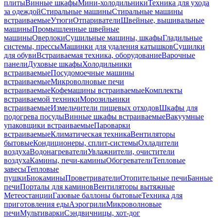
плиты
Винные шкафы
Мини-холодильники
Техника для ухода
за одеждой
Стиральные машины
Стиральные машины
встраиваемые
Утюги
Отпариватели
Швейные, вышивальные
машины
Промышленные швейные
машины
Оверлоки
Сушильные машины, шкафы
Гладильные
системы, прессы
Машинки для удаления катышков
Сушилки
для обуви
Встраиваемая техника, оборудование
Варочные
панели
Духовые шкафы
Холодильники
встраиваемые
Посудомоечные машины
встраиваемые
Микроволновые печи
встраиваемые
Кофемашины встраиваемые
Комплекты
встраиваемой техники
Морозильники
встраиваемые
Измельчители пищевых отходов
Шкафы для
подогрева посуды
Винные шкафы встраиваемые
Вакуумные
упаковщики встраиваемые
Пароварки
встраиваемые
Климатическая техника
Вентиляторы
бытовые
Кондиционеры, сплит-системы
Охладители
воздуха
Водонагреватели
Увлажнители, очистители
воздуха
Камины, печи-камины
Обогреватели
Тепловые
завесы
Тепловые
пушки
Биокамины
Проветриватели
Отопительные печи
Банные
печи
Порталы для каминов
Вентиляторы вытяжные
Метеостанции
Газовые баллоны бытовые
Техника для
приготовления еды
Аэрогрили
Микроволновые
печи
Мультиварки
Сэндвичницы, хот-дог