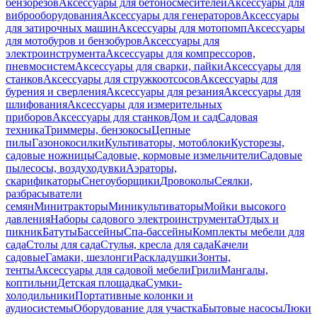
бензорезов
Аксессуары для бетоносмесителей
Аксессуары для
виброоборудования
Аксессуары для генераторов
Аксессуары
для затирочных машин
Аксессуары для мотопомп
Аксессуары
для мотобуров и бензобуров
Аксессуары для
электроинструмента
Аксессуары для компрессоров,
пневмосистем
Аксессуары для сварки, пайки
Аксессуары для
станков
Аксессуары для стружкоотсосов
Аксессуары для
бурения и сверления
Аксессуары для резания
Аксессуары для
шлифования
Аксессуары для измерительных
приборов
Аксессуары для станков
Дом и сад
Садовая
техника
Триммеры, бензокосы
Цепные
пилы
Газонокосилки
Культиваторы, мотоблоки
Кусторезы,
садовые ножницы
Садовые, кормовые измельчители
Садовые
пылесосы, воздуходувки
Аэраторы,
скарификаторы
Снегоуборщики
Дровоколы
Сеялки,
разбрасыватели
семян
Минитракторы
Миникультиваторы
Мойки высокого
давления
Наборы садового электроинструмента
Отдых и
пикник
Батуты
Бассейны
Спа-бассейны
Комплекты мебели для
сада
Столы для сада
Стулья, кресла для сада
Качели
садовые
Гамаки, шезлонги
Раскладушки
Зонты,
тенты
Аксессуары для садовой мебели
Грили
Мангалы,
коптильни
Детская площадка
Сумки-
холодильники
Портативные колонки и
аудиосистемы
Оборудование для участка
Бытовые насосы
Люки