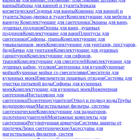
ванны
Наборы для ванной и туалета
Зеркала
косметические
Сиденья для ванны
Коврики для ванной и
туалета
Экран-дверки в туалет
Комплектующие для мебели в
ванную
Комплектующие для сантехники
Экраны для ванн,
душевых поддонов
Опоры для ванн, душевых
поддонов
Комплектующие для ванн
Плинтусы для
сантехники
Сифоны, трапы
Комплектующие для
умывальников, моек
Комплектующие для унитазов, писсуаров,
биде
Бачки для унитазов
Комплектующие для душевых
гарнитуров
Комплектующие для сифонов,
трапов
Комплектующие для смесителей
Комплектующие для
душевых кабин, уголков
Сантехника для кухни
Кухонные
мойки
Кухонные мойки со смесителями
Смесители для
кухонных моек
Измельчители пищевых отходов
Системы для
очистки питьевой воды
Сифоны для кухонных
моек
Комплектующие для кухонных моек
Инженерная
сантехника
Инсталляции для
сантехники
Полотенцесушители
Отвод и подвод воды
Трубы
водопроводные
Магистральные фильтры, системы
сантехнические
Комплектующие для радиаторов,
полотенцесушителей
Монтажные комплекты для
сантехники
Регулирующая арматура
Системы защиты от
протечек
Люки сантехнические
Аксессуары для
магистральных фильтров, систем