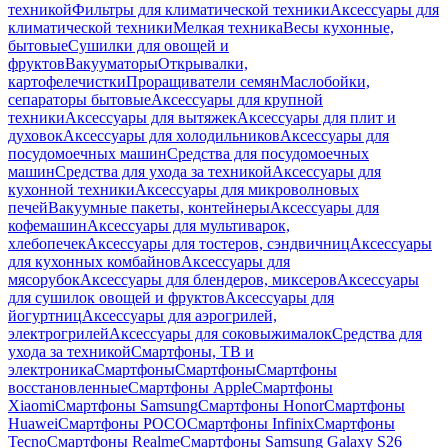
техникой
Фильтры для климатической техники
Аксессуары для
климатической техники
Мелкая техника
Весы кухонные,
бытовые
Сушилки для овощей и
фруктов
Вакууматоры
Открывалки,
картофелечистки
Проращиватели семян
Маслобойки,
сепараторы бытовые
Аксессуары для крупной
техники
Аксессуары для вытяжек
Аксессуары для плит и
духовок
Аксессуары для холодильников
Аксессуары для
посудомоечных машин
Средства для посудомоечных
машин
Средства для ухода за техникой
Аксессуары для
кухонной техники
Аксессуары для микроволновых
печей
Вакуумные пакеты, контейнеры
Аксессуары для
кофемашин
Аксессуары для мультиварок,
хлебопечек
Аксессуары для тостеров, сэндвичниц
Аксессуары
для кухонных комбайнов
Аксессуары для
мясорубок
Аксессуары для блендеров, миксеров
Аксессуары
для сушилок овощей и фруктов
Аксессуары для
йогуртниц
Аксессуары для аэрогрилей,
электрогрилей
Аксессуары для соковыжималок
Средства для
ухода за техникой
Смартфоны, ТВ и
электроника
Смартфоны
Смартфоны
Смартфоны
восстановленные
Смартфоны Apple
Смартфоны
Xiaomi
Смартфоны Samsung
Смартфоны Honor
Смартфоны
Huawei
Смартфоны POCO
Смартфоны Infinix
Смартфоны
Tecno
Смартфоны Realme
Смартфоны Samsung Galaxy S26