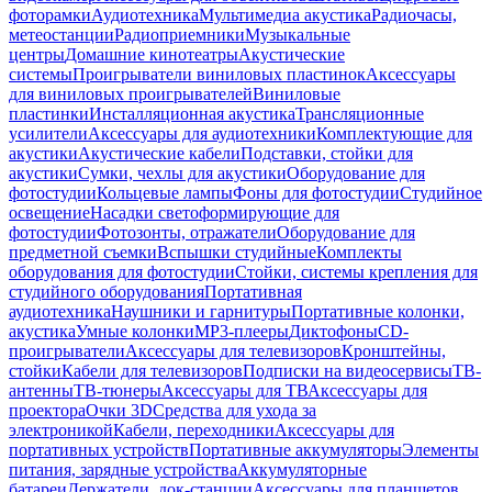
фоторамки
Аудиотехника
Мультимедиа акустика
Радиочасы,
метеостанции
Радиоприемники
Музыкальные
центры
Домашние кинотеатры
Акустические
системы
Проигрыватели виниловых пластинок
Аксессуары
для виниловых проигрывателей
Виниловые
пластинки
Инсталляционная акустика
Трансляционные
усилители
Аксессуары для аудиотехники
Комплектующие для
акустики
Акустические кабели
Подставки, стойки для
акустики
Сумки, чехлы для акустики
Оборудование для
фотостудии
Кольцевые лампы
Фоны для фотостудии
Студийное
освещение
Насадки светоформирующие для
фотостудии
Фотозонты, отражатели
Оборудование для
предметной съемки
Вспышки студийные
Комплекты
оборудования для фотостудии
Стойки, системы крепления для
студийного оборудования
Портативная
аудиотехника
Наушники и гарнитуры
Портативные колонки,
акустика
Умные колонки
MP3-плееры
Диктофоны
CD-
проигрыватели
Аксессуары для телевизоров
Кронштейны,
стойки
Кабели для телевизоров
Подписки на видеосервисы
ТВ-
антенны
ТВ-тюнеры
Аксессуары для ТВ
Аксессуары для
проектора
Очки 3D
Средства для ухода за
электроникой
Кабели, переходники
Аксессуары для
портативных устройств
Портативные аккумуляторы
Элементы
питания, зарядные устройства
Аккумуляторные
батареи
Держатели, док-станции
Аксессуары для планшетов,