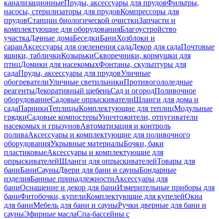
канализационные
Пруды, аксессуары для прудов
Фильтры,
насосы, стерилизаторы для прудов
Компрессоры для
прудов
Станции биологической очистки
Запчасти и
комплектующие для оборудования
Благоустройство
участка
Дачные дома
Беседки
Бани
Хозблоки и
сараи
Аксессуары для озеленения сада
Декор для сада
Почтовые
ящики, таблички
Козырьки
Скворечники, кормушки для
птиц
Домики для насекомых
Фонтаны, скульптуры для
сада
Пруды, аксессуары для прудов
Уличные
обогреватели
Уличные светильники
Противогололедные
реагенты
Декоративный щебень
Сад и огород
Поливочное
оборудование
Садовые опрыскиватели
Шланги для дома и
сада
Парники
Теплицы
Комплектующие для теплиц
Модульные
грядки
Садовые компостеры
Уничтожители, отпугиватели
насекомых и грызунов
Автоматизация и контроль
полива
Аксессуары и комплектующие для поливочного
оборудования
Укрывные материалы
Бочки, баки
пластиковые
Аксессуары и комплектующие для
опрыскивателей
Шланги для опрыскивателей
Товары для
бани
Бани
Сауны
Двери для бани и сауны
Бондарные
изделия
Банные принадлежности
Аксессуары для
бани
Оснащение и декор для бани
Измерительные приборы для
бани
Фитобочки, купели
Комплектующие для купелей
Окна
для бани
Мебель для бани и сауны
Ручки дверные для бани и
сауны
Эфирные масла
Спа-бассейны с