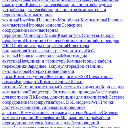
смартфонов
Кабели для телефонов, планшетов
Зарядные
устройства для телефонов, планшетов
Компьютеры и
периферия
Компьютерная
техника
Ноутбуки
Планшеты
Моноблоки
Компьютеры
Игровые
компьютеры
Игровые консоли
Серверное
оборудование
Компьютерная
периферия
Мониторы
Мыши
Клавиатуры
Стилусы
Наборы
периферии
Источники бесперебойного питания
Батареи для
ИБП
Стабилизаторы напряжения
Инверторы
напряжения
Сетевые фильтры, удлинители
Веб-
камеры
Игровые контроллеры
Мультимедиа
акустика
Наушники и гарнитуры
Компьютерные кабели,
переходники
Зарядные, аккумуляторы
Док-станции,
репликаторы
Интерактивные панели,
доски
Комплектующие
Жесткие диски, SSD
Оперативная
память
Видеокарты
Компьютерные блоки
питания
Материнские платы
Системы охлаждения
Корпуса для
компьютеров
Процессоры
Оптические приводы
Аксессуары
для корпусов ПК
Боксы, док-станции для накопителей
Сетевое
оборудование
Маршрутизаторы, DSL-модемы
Wi-Fi точки
доступа, усилители сигнала
Беспроводные
адаптеры
Коммутаторы
Сетевые адаптеры
Powerline
Сетевые
комплектующие
IP-телефония
Медиаконвертеры
Кабели,
переходники сетевые
Антенны для беспроводной
связи
Аксессуары для компьютерной техники
Подставки для