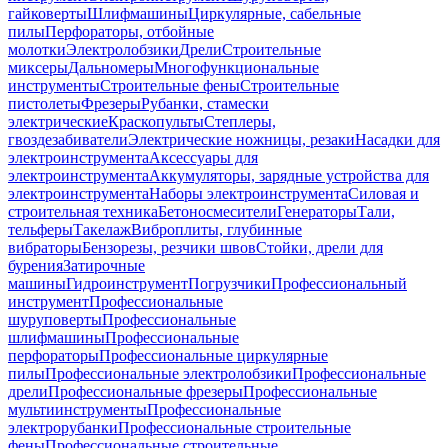
гайковерты
Шлифмашины
Циркулярные, сабельные
пилы
Перфораторы, отбойные
молотки
Электролобзики
Дрели
Строительные
миксеры
Дальномеры
Многофункциональные
инструменты
Строительные фены
Строительные
пистолеты
Фрезеры
Рубанки, стамески
электрические
Краскопульты
Степлеры,
гвоздезабиватели
Электрические ножницы, резаки
Насадки для
электроинструмента
Аксессуары для
электроинструмента
Аккумуляторы, зарядные устройства для
электроинструмента
Наборы электроинструмента
Силовая и
строительная техника
Бетоносмесители
Генераторы
Тали,
тельферы
Такелаж
Виброплиты, глубинные
вибраторы
Бензорезы, резчики швов
Стойки, дрели для
бурения
Затирочные
машины
Гидроинструмент
Погрузчики
Профессиональный
инструмент
Профессиональные
шуруповерты
Профессиональные
шлифмашины
Профессиональные
перфораторы
Профессиональные циркулярные
пилы
Профессиональные электролобзики
Профессиональные
дрели
Профессиональные фрезеры
Профессиональные
мультиинструменты
Профессиональные
электрорубанки
Профессиональные строительные
фены
Профессиональные строительные