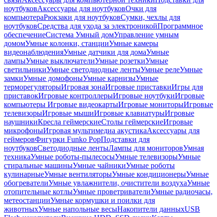
ноутбуков
Аксессуары для ноутбуков
Очки для
компьютера
Рюкзаки для ноутбуков
Сумки, чехлы для
ноутбуков
Средства для ухода за электроникой
Программное
обеспечение
Система Умный дом
Управление умным
домом
Умные колонки, станции
Умные камеры
видеонаблюдения
Умные датчики для дома
Умные
лампы
Умные выключатели
Умные розетки
Умные
светильники
Умные светодиодные ленты
Умные реле
Умные
замки
Умные домофоны
Умные карнизы
Умные
терморегуляторы
Игровая зона
Игровые приставки
Игры для
приставок
Игровые контроллеры
Игровые ноутбуки
Игровые
компьютеры
Игровые видеокарты
Игровые мониторы
Игровые
телевизоры
Игровые мыши
Игровые клавиатуры
Игровые
наушники
Кресла геймерские
Столы геймерские
Игровые
микрофоны
Игровая мультимедиа акустика
Аксессуары для
геймеров
Фигурки Funko Pop
Подставки для
ноутбуков
Светодиодные ленты
Лампы для мониторов
Умная
техника
Умные роботы-пылесосы
Умные телевизоры
Умные
стиральные машины
Умные чайники
Умные роботы
кулинарные
Умные вентиляторы
Умные кондиционеры
Умные
обогреватели
Умные увлажнители, очистители воздуха
Умные
отопительные котлы
Умные проветриватели
Умные радиочасы,
метеостанции
Умные кормушки и поилки для
животных
Умные напольные весы
Накопители данных
USB