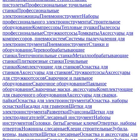
пистолеты
Профессиональные точильные
станки
Профессиональные
электроножницы
Пневмоинструмент
Наборы
профессионального электроинструмента
Строительное
оборудование
Компрессоры
Тепловые пушки
Пылесосы
профессиональные
Стружкоотсосы
Домкраты
Аксессуары для
компрессоров, пневмосистем
Системы пылеудаления для
электроинструмента
Пневмоинструмент
Станки и
оборудование
Деревообрабатывающие
станки
Ленточнопильные станки
Металлообрабатывающие
станки
Плиткорезные станки
Точильные
станки
Комплектующие для станков
Оснастка для
станков
Аксессуары для станков
Стружкоотсосы
Аксессуары
для стружкоотсосов
Сварочное и паяльное
оборудование
Сварочное оборудование
Паяльное
оборудование
Сварочные маски, аксессуары
Комплектующие
для сварочного оборудования
Аксессуары для сварки,
пайки
Оснастка для электроинструмента
Оснастка, наборы
оснастки
Насадки для граверов
Щетки для
электроинструмента
Развертки
Пуансоны
Щетки для
электродвигателей
Слесарный инструмент
Наборы
инструментов
Головки, биты
Гаечные ключи
Отвертки, наборы
отверток
Ножницы слесарные
Клещи строительные
Зубила,
керны, выколотки
Щетки слесарные
Оснастка и аксессуары для
бурения и сверления
Сверла, буры, зенкеры
Коронки
Зубила для