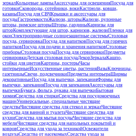
зеркал
Кольцевые лампы
Аксессуары для освещения
Посуда для
готовки
Сковороды, сотейники, воки
Кастрюли, ковши,
казаны
Посуда для СВЧ
Крышки и аксессуары для
посуды
Гастроемкости
Жалюзи, шторы
Жалюзи, рулонные
шторы, римские шторы
Шторы, гардины
Карнизы для
штор
Комплектующие для штор, карнизов, жалюзи
Пленки для
окон
Электроприводные солнцезащитные системы
Столовая
посуда, сервировка
Посуда для напитков
Посуда для горячих
напитков
Посуда для подачи и хранения напитков
Столовые
приборы
Столовая посуда
Посуда для сервировки
Предметы
сервировки
Детская столовая посуда
Декор
Зеркала
Кашпо,
стойки для цветов
Картины, постеры
Часы
интерьерные
Искусственные цветы, растения
Вазы
Ключницы,
газетницы
Свечи, подсвечники
Предметы интерьера
Ширмы
декоративные
Посуда для выпечки, запекания
Формы для
выпечки, запекания
Посуда для запекания
Аксессуары для
выпечки
Бумага, фольга, рукава для выпечки
Бытовая
химия
Средства для стирки
Средства для посудомоечных
машин
Универсальные, специальные чистящие
средства
Чистящие средства для стекол и зеркал
Чистящие
средства для ванной и туалета
Чистящие средства для
кухни
Средства для мытья посуды
Чистящие средства для
мебели
Чистящие средства для напольных покрытий и
ковров
Средства для ухода за техникой
Освежители
воздуха
Средства от насекомых
Средства ухода за