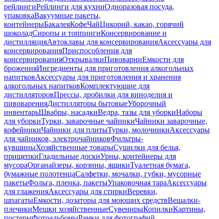
рейлинги
Рейлинги для кухни
Одноразовая посуда,
упаковка
Вакуумные пакеты,
контейнеры
Бакалея
Кофе
Чай
Цикорий, какао, горячий
шоколад
Сиропы и топпинги
Консервирование и
дистилляция
Автоклавы для консервирования
Аксессуары для
консервирования
Приспособления для
консервирования
Открывалки
Пивоварни
Емкости для
брожения
Ингредиенты для приготовления алкогольных
напитков
Аксессуары для приготовления и хранения
алкогольных напитков
Комплектующие для
дистилляторов
Прессы, дробилки для виноделия и
пивоварения
Дистилляторы бытовые
Уборочный
инвентарь
Швабры, насадки
Ведра, тазы для уборки
Наборы
для уборки
Турки, заварочные чайники
Чайники заварочные,
кофейники
Чайники для плиты
Турки, молочники
Аксессуары
для чайников, электрочайников
Фильтры-
кувшины
Хозяйственные товары
Сушилки для белья,
прищепки
Гладильные доски
Урны, контейнеры для
мусора
Органайзеры, корзины, ящики
Туалетная бумага,
бумажные полотенца
Салфетки, мочалки, губки, мусорные
пакеты
Фольга, пленка, пакеты
Упаковочная тара
Аксессуары
для глажения
Аксессуары для стирки
Веревки,
шпагаты
Емкости, дозаторы для моющих средств
Вешалки-
плечики
Мешки хозяйственные
Сувениры
Копилки
Картины,
постеры
Фотоальбомы
Рамки для фотографий,