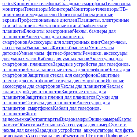
series
Кнопочные телефоны
Складные смартфоны
Телевизоры,
мониторы
Телевизоры
Мониторы
Мониторы-телевизоры
ТВ-
приставки и медиаплееры
Проекторы
Проекционные
экраны
Профессиональные дисплеи
Планшеты, электронные
книги
Планшеты
Электронные книги
Графические
планшеты
Блокноты электронные
Чехлы, бамперы для
планшетов
Аксессуары для планшетов,
смартфонов
Аксессуары для электронных книг
Смарт-часы,
аксессуары
Умные часы
Фитнес-браслеты
Умные часы
детские
Умные часы, фитнес-браслеты
Ремешки, аксессуары
для умных часов
Кабели для умных часов
Аксессуары для
смартфонов, планшетов
Зарядные устройства для телефонов,
планшетов
Чехлы, защитные стекла для телефонов
Чехлы для
смартфонов
Защитные стекла для смартфонов
Защитные
пленки для смартфонов
Стилусы для смартфонов
Игровые
аксессуары для смартфонов
Чехлы для планшетов
Чехлы с
клавиатурой для планшетов
Защитные стекла для
планшетов
Защитные пленки для планшетов
Сумки для
планшетов
Стилусы для планшетов
Аксессуары для
планшетов, смартфонов
Кабели для телефонов,
планшетов
Фото,
видеосъемка
Фотоаппараты
Видеокамеры
Экшн-камеры
Карты
памяти
Объективы
Вспышки
Аксессуары для камер
Сумки и
чехлы для камер
Зарядные устройства, аккумуляторы для фото,
видеокамер
Аксессуары для объективов
Штативы
Цифровые