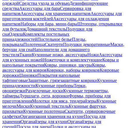
одеждой
Средства ухода за обувью
Дезинфицирующие
средства
Аксессуары для бара
Сервировка для
напитков
Аксессуары для хранения напитков
Аксессуары для
приготовления коктейлей
Аксессуары для охлаждения
напитков
Наборы для бара, мини-бары
Штопоры, открывалки
для бутылок
Домашний текстиль
Подушки для
сна
Одеяла
Комплекты постельных
принадлежностей
Постельное белье
Пледы,
покрывала
Полотенца
Скатерти
Подушки декоративные
Маски,
беруши для сна
Наполнители для домашнего
текстиля
Ткани
Кухонные ножи, аксессуары
Ножи
Аксессуары
для кухонных ножей
Ножеточки и комплектующие
Ковры и
напольные покрытия
Ковры, циновки, шкуры
Ковры,
аксессуары для ковров
Коврики, наборы ковриков
Ковровые
дорожки
Циновки
Покрытия напольные
тафтинговые
Защитные, грязезащитные коврики
Кухонные
принадлежности
Кухонные приборы
Терки,
овощерезки
Разделочные доски
Кухонные термометры,
таймеры
Дуршлаги, сита, воронки
Формы, приборы для
приготовления
Молотки для мяса, тендерайзеры
Кухонные
мелочи
Миски
Кухонный текстиль
Кухонные фартуки,
прихватки
Кухонные полотенца
Скатерти, сервировочные
салфетки
Организация хранения на кухне
Посуда для
хранения
Органайзеры для кухни
Органайзеры для
специй
Посуда для ланча
Полки и аксессуары на