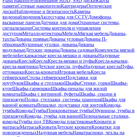
Flash накопители
Внешние HDD, SSD диски
Карты
памяти
Сетевые накопители
Картридеры
Оптические
диски
Наблюдение и безопасность
Камеры
видеонаблюдения
Аксессуары для CCTV
Домофоны,
вызывные панели
Датчики для дома
Охранные системы,
сигнализации
Системы контроля и управления
доступом
Металлодетекторы
Мебель
Мягкая мебель
Диваны,
тахты
Диваны прямые
Диваны угловые
Диваны П-
образные
Кухонные уголки, диваны
Диваны
модульные
Детские диваны
Диваны садовые
Комплекты мягкой
мебели
Бескаркасные кресла-мешки и диваны
Надувные
диваны
Кресла
Кресла
Кресла-мешки и пуфы
Кресла-качалки,
кресла-маятники
Детские кресла, пуфы
Надувные кресла
Пуфы,
оттоманки
Кресла-кровати
Игровая мебель
Кресла
геймерские
Столы геймерские
Подставки для
ноутбуков
Шкафы и стеллажи
Шкафы
Стенки, горки
Шкафы-
купе
Шкафы-гармошки
Шкафы-пеналы для жилой
комнаты
Шкафы с витриной, буфеты
Шкафы, секции в
прихожую
Полки, стеллажи, системы хранения
Шкафы для
ванной комнаты
Вешалки, подставки для зонтов
Комоды,
тумбы
Комоды
Тумбы
Прикроватные тумбы
Обувницы, тумбы в
прихожую
Комоды, тумбы для ванной
Пеленальные столики,
комоды
Тумбы под ТВ
Комоды пластиковые
Кровати и
матрасы
Матрасы
Кровати
Детские кровати
Кроватки для
новорожденных
Надувная мебель
Наматрасники, чехлы на