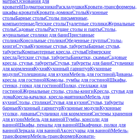
матрас
Основания для
кроватей
Подматрасники
Раскладушки
Кровати-трансформеры,
шкафы-кровати
Кровати-домики
Столы
Кухонные
столы
Барные столы
Столы письменные,
компьютерные
Детские столы
Туалетные столики
Журнальные
столы
Садовые столы
Растущие столы и парты
Столы,
журнальные столики для бани
Приставные
столики
Консольные столики
Обеденные группы
Столы-
книги
Стулья
Кухонные стулья, табуреты
Барные стулья,
табуреты
Компьютерные кресла, стулья
Геймерские
кресла
Детские стулья, табуреты
Банкетки, скамьи
Садовые
кресла, стулья, табуреты
Стулья, табуреты для бани
Стульчики
для кормления
Кухня
Кухонный гарнитур
Кухонные
модули
Столешницы для кухни
Мебель для гостиной
Диваны,
кресла для гостиной
Комоды, тумбы для гостиной
Шкафы,
стенки, горки для гостиной
Полки, стеллажи для
гостиной
Журнальные столы, столы-книги
Кресла, стулья для
дома
Кресла-качалки, кресла-маятники
Мебель для
кухни
Столы, столики
Стулья для кухни
Стулья, табуреты
барные
Кухонный гарнитур
Кухонные модули
Кухонные
уголки, диваны
Стульчики для кормления
Системы хранения
для кухни
Мебель для ванной
Тумбы, консоли для
ванной
Шкафы, пеналы для ванной
Шкафчики, полки для
ванной
Зеркала для ванной
Аксессуары для ванной
Мебель-
трансформер
Мебель-трансформер
Кровати-