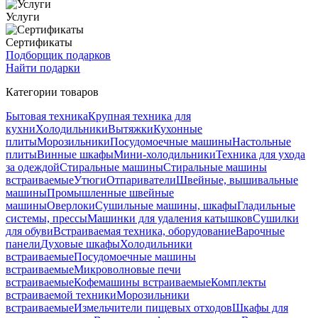
Услуги
Сертификаты
Подборщик подарков
Найти подарки
Категории товаров
Бытовая техника
Крупная техника для
кухни
Холодильники
Вытяжки
Кухонные
плиты
Морозильники
Посудомоечные машины
Настольные
плиты
Винные шкафы
Мини-холодильники
Техника для ухода
за одеждой
Стиральные машины
Стиральные машины
встраиваемые
Утюги
Отпариватели
Швейные, вышивальные
машины
Промышленные швейные
машины
Оверлоки
Сушильные машины, шкафы
Гладильные
системы, прессы
Машинки для удаления катышков
Сушилки
для обуви
Встраиваемая техника, оборудование
Варочные
панели
Духовые шкафы
Холодильники
встраиваемые
Посудомоечные машины
встраиваемые
Микроволновые печи
встраиваемые
Кофемашины встраиваемые
Комплекты
встраиваемой техники
Морозильники
встраиваемые
Измельчители пищевых отходов
Шкафы для