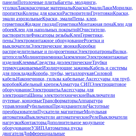
панели
Потолочные плиты
Багеты, молдинги,
уголки
Лакокрасочные материалы
Краски
Эмали
Лаки
Морилки,
пропитки
Колеры для краски
Растворители
Грунтовки
Краски,
эмали аэрозольные
Краски, эмали
Пены, клеи,
герметики
Жидкие гвозди
Герметики
Монтажная пена
Клеи для
обоев
Клеи для напольных покрытий
Очистители,
растворители
Фиксаторы резьбы
Клеи
Герметики,
пены
Электромонтажное оборудование
Розетки и
выключатели
Электрические звонки
Коробки
распределительные и подрозетники
Электропатроны
Вилки,
штепсели
Молниеприемники
Заземление
Электромонтажные
изделия
Клеммы
Средства диэлектрические
Трубки
термоусаживаемые
Изолирующие зажимы
Кабель и системы
для прокладки
Короба, трубы, металлорукав
Силовой
кабель
Наконечники, гильзы кабельные
Аксессуары для труб,
коробов
Кабельный крепеж
Арматура СИП
Электрощитовое
оборудование
Электрощиты
Аксессуары для
электрощита
Шины электротехнические
Выключатели
путевые, концевые
Трансформаторы
Аппаратура
управления
Рубильники
Предохранители
Частотные
преобразователи
Пускатели магнитные
Модульная
автоматика
Выключатели автоматические
Реле
Выключатели
нагрузки
Контакторы
Дополнительное модульное
оборудование
УЗИП
Автоматика пуска
двигателя
Дифференциальные