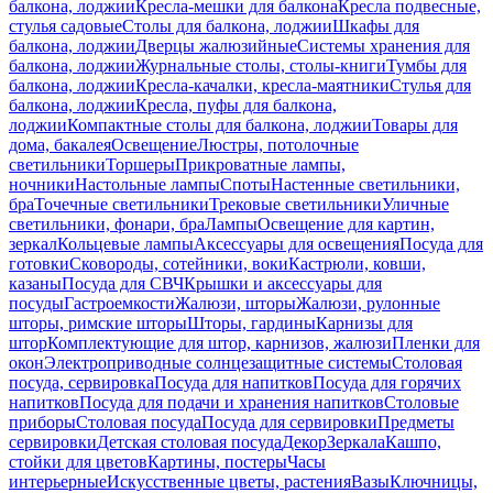
балкона, лоджии
Кресла-мешки для балкона
Кресла подвесные,
стулья садовые
Столы для балкона, лоджии
Шкафы для
балкона, лоджии
Дверцы жалюзийные
Системы хранения для
балкона, лоджии
Журнальные столы, столы-книги
Тумбы для
балкона, лоджии
Кресла-качалки, кресла-маятники
Стулья для
балкона, лоджии
Кресла, пуфы для балкона,
лоджии
Компактные столы для балкона, лоджии
Товары для
дома, бакалея
Освещение
Люстры, потолочные
светильники
Торшеры
Прикроватные лампы,
ночники
Настольные лампы
Споты
Настенные светильники,
бра
Точечные светильники
Трековые светильники
Уличные
светильники, фонари, бра
Лампы
Освещение для картин,
зеркал
Кольцевые лампы
Аксессуары для освещения
Посуда для
готовки
Сковороды, сотейники, воки
Кастрюли, ковши,
казаны
Посуда для СВЧ
Крышки и аксессуары для
посуды
Гастроемкости
Жалюзи, шторы
Жалюзи, рулонные
шторы, римские шторы
Шторы, гардины
Карнизы для
штор
Комплектующие для штор, карнизов, жалюзи
Пленки для
окон
Электроприводные солнцезащитные системы
Столовая
посуда, сервировка
Посуда для напитков
Посуда для горячих
напитков
Посуда для подачи и хранения напитков
Столовые
приборы
Столовая посуда
Посуда для сервировки
Предметы
сервировки
Детская столовая посуда
Декор
Зеркала
Кашпо,
стойки для цветов
Картины, постеры
Часы
интерьерные
Искусственные цветы, растения
Вазы
Ключницы,