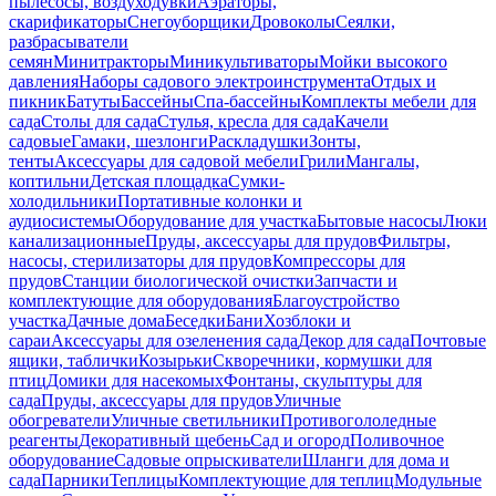
пылесосы, воздуходувки
Аэраторы,
скарификаторы
Снегоуборщики
Дровоколы
Сеялки,
разбрасыватели
семян
Минитракторы
Миникультиваторы
Мойки высокого
давления
Наборы садового электроинструмента
Отдых и
пикник
Батуты
Бассейны
Спа-бассейны
Комплекты мебели для
сада
Столы для сада
Стулья, кресла для сада
Качели
садовые
Гамаки, шезлонги
Раскладушки
Зонты,
тенты
Аксессуары для садовой мебели
Грили
Мангалы,
коптильни
Детская площадка
Сумки-
холодильники
Портативные колонки и
аудиосистемы
Оборудование для участка
Бытовые насосы
Люки
канализационные
Пруды, аксессуары для прудов
Фильтры,
насосы, стерилизаторы для прудов
Компрессоры для
прудов
Станции биологической очистки
Запчасти и
комплектующие для оборудования
Благоустройство
участка
Дачные дома
Беседки
Бани
Хозблоки и
сараи
Аксессуары для озеленения сада
Декор для сада
Почтовые
ящики, таблички
Козырьки
Скворечники, кормушки для
птиц
Домики для насекомых
Фонтаны, скульптуры для
сада
Пруды, аксессуары для прудов
Уличные
обогреватели
Уличные светильники
Противогололедные
реагенты
Декоративный щебень
Сад и огород
Поливочное
оборудование
Садовые опрыскиватели
Шланги для дома и
сада
Парники
Теплицы
Комплектующие для теплиц
Модульные