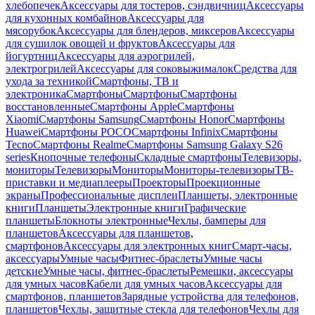
хлебопечек
Аксессуары для тостеров, сэндвичниц
Аксессуары
для кухонных комбайнов
Аксессуары для
мясорубок
Аксессуары для блендеров, миксеров
Аксессуары
для сушилок овощей и фруктов
Аксессуары для
йогуртниц
Аксессуары для аэрогрилей,
электрогрилей
Аксессуары для соковыжималок
Средства для
ухода за техникой
Смартфоны, ТВ и
электроника
Смартфоны
Смартфоны
Смартфоны
восстановленные
Смартфоны Apple
Смартфоны
Xiaomi
Смартфоны Samsung
Смартфоны Honor
Смартфоны
Huawei
Смартфоны POCO
Смартфоны Infinix
Смартфоны
Tecno
Смартфоны Realme
Смартфоны Samsung Galaxy S26
series
Кнопочные телефоны
Складные смартфоны
Телевизоры,
мониторы
Телевизоры
Мониторы
Мониторы-телевизоры
ТВ-
приставки и медиаплееры
Проекторы
Проекционные
экраны
Профессиональные дисплеи
Планшеты, электронные
книги
Планшеты
Электронные книги
Графические
планшеты
Блокноты электронные
Чехлы, бамперы для
планшетов
Аксессуары для планшетов,
смартфонов
Аксессуары для электронных книг
Смарт-часы,
аксессуары
Умные часы
Фитнес-браслеты
Умные часы
детские
Умные часы, фитнес-браслеты
Ремешки, аксессуары
для умных часов
Кабели для умных часов
Аксессуары для
смартфонов, планшетов
Зарядные устройства для телефонов,
планшетов
Чехлы, защитные стекла для телефонов
Чехлы для