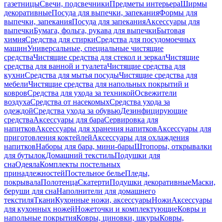
газетницы
Свечи, подсвечники
Предметы интерьера
Ширмы
декоративные
Посуда для выпечки, запекания
Формы для
выпечки, запекания
Посуда для запекания
Аксессуары для
выпечки
Бумага, фольга, рукава для выпечки
Бытовая
химия
Средства для стирки
Средства для посудомоечных
машин
Универсальные, специальные чистящие
средства
Чистящие средства для стекол и зеркал
Чистящие
средства для ванной и туалета
Чистящие средства для
кухни
Средства для мытья посуды
Чистящие средства для
мебели
Чистящие средства для напольных покрытий и
ковров
Средства для ухода за техникой
Освежители
воздуха
Средства от насекомых
Средства ухода за
одеждой
Средства ухода за обувью
Дезинфицирующие
средства
Аксессуары для бара
Сервировка для
напитков
Аксессуары для хранения напитков
Аксессуары для
приготовления коктейлей
Аксессуары для охлаждения
напитков
Наборы для бара, мини-бары
Штопоры, открывалки
для бутылок
Домашний текстиль
Подушки для
сна
Одеяла
Комплекты постельных
принадлежностей
Постельное белье
Пледы,
покрывала
Полотенца
Скатерти
Подушки декоративные
Маски,
беруши для сна
Наполнители для домашнего
текстиля
Ткани
Кухонные ножи, аксессуары
Ножи
Аксессуары
для кухонных ножей
Ножеточки и комплектующие
Ковры и
напольные покрытия
Ковры, циновки, шкуры
Ковры,