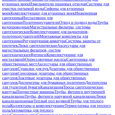
кухонных моек
Измельчители пищевых отходов
Системы для
очистки питьевой воды
Сифоны для кухонных
моек
Комплектующие для кухонных моек
Инженерная
сантехника
Инсталляции для
сантехники
Полотенцесушители
Отвод и подвод воды
Трубы
водопроводные
Магистральные фильтры, системы
сантехнические
Комплектующие для радиаторов,
полотенцесушителей
Монтажные комплекты для
сантехники
Регулирующая арматура
Системы защиты от
протечек
Люки сантехнические
Аксессуары для
магистральных фильтров, систем
сантехнических
Фитинги
Комплектующие для
инсталляций
Опрессовочные насосы
Сантехника для
общественных мест
Аксессуары для общественных
санузлов
Сушилки для рук
Дозаторы для общественных
санузлов
Сенсорные дозаторы для общественных
санузлов
Локтевые дозаторы для общественных
санузлов
Диспенсеры для бумажных полотенец
Диспенсеры
для туалетной бумаги
Канализация
Тросы сантехнические,
вантузы
Прочистные машины
Трубы, фитинги внутренней
канализации
Трубы, фитинги наружной канализации
Люки
канализационные
Теплый пол водяной
Трубы для теплого
пола
Коллекторы и комплектующие
Термостатика для теплого
пола
Автоматика для теплого
пола
Строительство
Строительные смеси и грунтовки
Клеевые