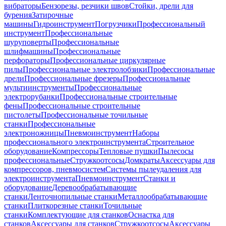
вибраторы
Бензорезы, резчики швов
Стойки, дрели для
бурения
Затирочные
машины
Гидроинструмент
Погрузчики
Профессиональный
инструмент
Профессиональные
шуруповерты
Профессиональные
шлифмашины
Профессиональные
перфораторы
Профессиональные циркулярные
пилы
Профессиональные электролобзики
Профессиональные
дрели
Профессиональные фрезеры
Профессиональные
мультиинструменты
Профессиональные
электрорубанки
Профессиональные строительные
фены
Профессиональные строительные
пистолеты
Профессиональные точильные
станки
Профессиональные
электроножницы
Пневмоинструмент
Наборы
профессионального электроинструмента
Строительное
оборудование
Компрессоры
Тепловые пушки
Пылесосы
профессиональные
Стружкоотсосы
Домкраты
Аксессуары для
компрессоров, пневмосистем
Системы пылеудаления для
электроинструмента
Пневмоинструмент
Станки и
оборудование
Деревообрабатывающие
станки
Ленточнопильные станки
Металлообрабатывающие
станки
Плиткорезные станки
Точильные
станки
Комплектующие для станков
Оснастка для
станков
Аксессуары для станков
Стружкоотсосы
Аксессуары