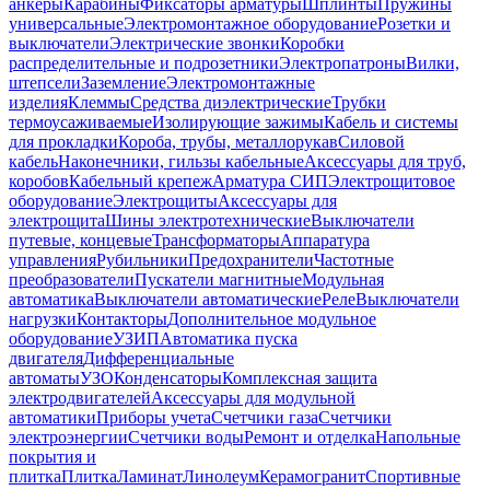
анкеры
Карабины
Фиксаторы арматуры
Шплинты
Пружины
универсальные
Электромонтажное оборудование
Розетки и
выключатели
Электрические звонки
Коробки
распределительные и подрозетники
Электропатроны
Вилки,
штепсели
Заземление
Электромонтажные
изделия
Клеммы
Средства диэлектрические
Трубки
термоусаживаемые
Изолирующие зажимы
Кабель и системы
для прокладки
Короба, трубы, металлорукав
Силовой
кабель
Наконечники, гильзы кабельные
Аксессуары для труб,
коробов
Кабельный крепеж
Арматура СИП
Электрощитовое
оборудование
Электрощиты
Аксессуары для
электрощита
Шины электротехнические
Выключатели
путевые, концевые
Трансформаторы
Аппаратура
управления
Рубильники
Предохранители
Частотные
преобразователи
Пускатели магнитные
Модульная
автоматика
Выключатели автоматические
Реле
Выключатели
нагрузки
Контакторы
Дополнительное модульное
оборудование
УЗИП
Автоматика пуска
двигателя
Дифференциальные
автоматы
УЗО
Конденсаторы
Комплексная защита
электродвигателей
Аксессуары для модульной
автоматики
Приборы учета
Счетчики газа
Счетчики
электроэнергии
Счетчики воды
Ремонт и отделка
Напольные
покрытия и
плитка
Плитка
Ламинат
Линолеум
Керамогранит
Спортивные