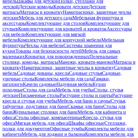
мебель
Шкафы для детской
Полки, стеллажи для
детской
Детские комоды
Кровати детские
Детские
матрасы
Матрасы в кроватку
Наматрасники, защитные чехлы
детские
Мебель для детского сада
Мебельная фурнитура и
аксессуары
Комплектующие для столов
Комплектующие для
стульев
Комплектующие для кроватей и кроваток
Аксессуары
для мебели
Комплектующие для мягкой
мебели
Комплектующие для корпусной мебели
Мебельная
фурнитура
Чехлы для мебели
Системы хранения для
кухни
Товары для безопасности детей
Мебель для самых
маленьких
Кроватки для новорожденных
Пеленальные
столики, комоды, матрасы
Манежи, кровати-манежи
Матрасы в
кроватку
Наматрасники, защитные чехлы в кроватку
Садовая
мебель
Садовые диваны, кресла
Садовые стулья
Садовые,
уличные столы
Комплекты мебели для сада
Гамаки,
шезлонги
Качели садовые
Надувная мебель
Кухни
походные
Столы для сада
Мебель для учебы
Столы, стулья
детские
Письменные столы
Растущие столы и парты
Растущие
кресла и стулья для учебы
Мебель для бани и сауны
Стулья,
табуретки, подставки для бани
Скамьи для бани
Столы для
бани
Журнальные столики для бани
Мебель для кабинета и
офиса
Столы офисные, компьютерные
Кресла, стулья для
офиса
Мягкая мебель для офиса
Шкафы офисные
Стеллажи,
полки для документов
Офисные тумбы
Комплекты мебели для
кабинета
Мебель для лоджии и балкона
Комплекты мебели для