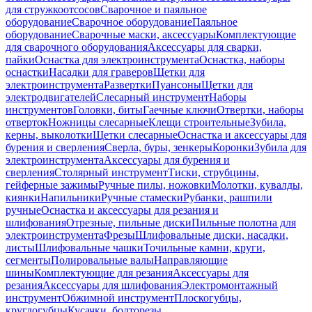
для стружкоотсосов
Сварочное и паяльное
оборудование
Сварочное оборудование
Паяльное
оборудование
Сварочные маски, аксессуары
Комплектующие
для сварочного оборудования
Аксессуары для сварки,
пайки
Оснастка для электроинструмента
Оснастка, наборы
оснастки
Насадки для граверов
Щетки для
электроинструмента
Развертки
Пуансоны
Щетки для
электродвигателей
Слесарный инструмент
Наборы
инструментов
Головки, биты
Гаечные ключи
Отвертки, наборы
отверток
Ножницы слесарные
Клещи строительные
Зубила,
керны, выколотки
Щетки слесарные
Оснастка и аксессуары для
бурения и сверления
Сверла, буры, зенкеры
Коронки
Зубила для
электроинструмента
Аксессуары для бурения и
сверления
Столярный инструмент
Тиски, струбцины,
гейферные зажимы
Ручные пилы, ножовки
Молотки, кувалды,
киянки
Напильники
Ручные стамески
Рубанки, рашпили
ручные
Оснастка и аксессуары для резания и
шлифования
Отрезные, пильные диски
Пильные полотна для
электроинструмента
Фрезы
Шлифовальные диски, насадки,
листы
Шлифовальные чашки
Точильные камни, круги,
сегменты
Полировальные валы
Направляющие
шины
Комплектующие для резания
Аксессуары для
резания
Аксессуары для шлифования
Электромонтажный
инструмент
Обжимной инструмент
Плоскогубцы,
круглогубцы
Кусачки, болторезы,