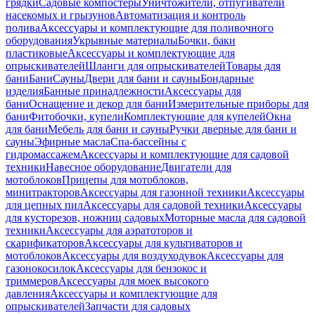
грядки
Садовые компостеры
Уничтожители, отпугиватели
насекомых и грызунов
Автоматизация и контроль
полива
Аксессуары и комплектующие для поливочного
оборудования
Укрывные материалы
Бочки, баки
пластиковые
Аксессуары и комплектующие для
опрыскивателей
Шланги для опрыскивателей
Товары для
бани
Бани
Сауны
Двери для бани и сауны
Бондарные
изделия
Банные принадлежности
Аксессуары для
бани
Оснащение и декор для бани
Измерительные приборы для
бани
Фитобочки, купели
Комплектующие для купелей
Окна
для бани
Мебель для бани и сауны
Ручки дверные для бани и
сауны
Эфирные масла
Спа-бассейны с
гидромассажем
Аксессуары и комплектующие для садовой
техники
Навесное оборудование
Двигатели для
мотоблоков
Прицепы для мотоблоков,
минитракторов
Аксессуары для газонной техники
Аксессуары
для цепных пил
Аксессуары для садовой техники
Аксессуары
для кусторезов, ножниц садовых
Моторные масла для садовой
техники
Аксессуары для аэратоторов и
скарификаторов
Аксессуары для культиваторов и
мотоблоков
Аксессуары для воздуходувок
Аксессуары для
газонокосилок
Аксессуары для бензокос и
триммеров
Аксессуары для моек высокого
давления
Аксессуары и комплектующие для
опрыскивателей
Запчасти для садовых