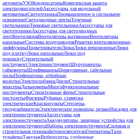
автоматы
УЗО
Конденсаторы
Комплексная защита
электродвигателей
Аксессуары для модульной
автоматики
Светотехника
Промышленное и сигнальное
освещение
Светодиодные ленты
Точечные
светильники
Трековые светильники
Аксессуары для
светотехники
Аксессуары для светодиодных
лент
Вентиляция
Вентиляторы вытяжные
Вентиляторы
канальные
Системы воздуховодов
Решетки вентиляционные,
диффузоры
Проветриватели
Люки
Люки ревизионные
Люки
под плитку
Люки напольные
Люки под
покраску
Строительный
инструмент
Электроинструмент
Шуруповерты,
гайковерты
Шлифмашины
Циркулярные, сабельные
пилы
Перфораторы, отбойные
молотки
Электролобзики
Дрели
Строительные
миксеры
Дальномеры
Многофункциональные
инструменты
Строительные фены
Строительные
пистолеты
Фрезеры
Рубанки, стамески
электрические
Краскопульты
Степлеры,
гвоздезабиватели
Электрические ножницы, резаки
Насадки для
электроинструмента
Аксессуары для
электроинструмента
Аккумуляторы, зарядные устройства для
электроинструмента
Наборы электроинструмента
Силовая и
строительная техника
Бетоносмесители
Генераторы
Тали,
тельферы
Такелаж
Виброплиты, глубинные