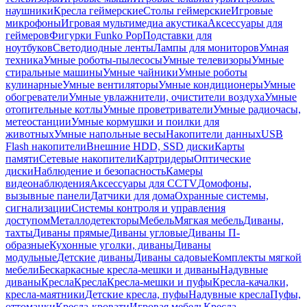
наушники
Кресла геймерские
Столы геймерские
Игровые
микрофоны
Игровая мультимедиа акустика
Аксессуары для
геймеров
Фигурки Funko Pop
Подставки для
ноутбуков
Светодиодные ленты
Лампы для мониторов
Умная
техника
Умные роботы-пылесосы
Умные телевизоры
Умные
стиральные машины
Умные чайники
Умные роботы
кулинарные
Умные вентиляторы
Умные кондиционеры
Умные
обогреватели
Умные увлажнители, очистители воздуха
Умные
отопительные котлы
Умные проветриватели
Умные радиочасы,
метеостанции
Умные кормушки и поилки для
животных
Умные напольные весы
Накопители данных
USB
Flash накопители
Внешние HDD, SSD диски
Карты
памяти
Сетевые накопители
Картридеры
Оптические
диски
Наблюдение и безопасность
Камеры
видеонаблюдения
Аксессуары для CCTV
Домофоны,
вызывные панели
Датчики для дома
Охранные системы,
сигнализации
Системы контроля и управления
доступом
Металлодетекторы
Мебель
Мягкая мебель
Диваны,
тахты
Диваны прямые
Диваны угловые
Диваны П-
образные
Кухонные уголки, диваны
Диваны
модульные
Детские диваны
Диваны садовые
Комплекты мягкой
мебели
Бескаркасные кресла-мешки и диваны
Надувные
диваны
Кресла
Кресла
Кресла-мешки и пуфы
Кресла-качалки,
кресла-маятники
Детские кресла, пуфы
Надувные кресла
Пуфы,
оттоманки
Кресла-кровати
Игровая мебель
Кресла