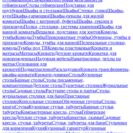
геймерские
Столы геймерские
Подставки для
ноутбуков
Шкафы и стеллажи
Шкафы
Стенки, горки
Шкафы-
купе
Шкафы-гармошки
Шкафы-пеналы для жилой
комнаты
Шкафы с витриной, буфеты
Шкафы, секции в
прихожую
Полки, стеллажи, системы хранения
Шкафы для
ванной комнаты
Вешалки, подставки для зонтов
Комоды,
тумбы
Комоды
Тумбы
Прикроватные тумбы
Обувницы, тумбы в
прихожую
Комоды, тумбы для ванной
Пеленальные столики,
комоды
Тумбы под ТВ
Комоды пластиковые
Кровати и
матрасы
Матрасы
Кровати
Детские кровати
Кроватки для
новорожденных
Надувная мебель
Наматрасники, чехлы на
матрас
Основания для
кроватей
Подматрасники
Раскладушки
Кровати-трансформеры,
шкафы-кровати
Кровати-домики
Столы
Кухонные
столы
Барные столы
Столы письменные,
компьютерные
Детские столы
Туалетные столики
Журнальные
столы
Садовые столы
Растущие столы и парты
Столы,
журнальные столики для бани
Приставные
столики
Консольные столики
Обеденные группы
Столы-
книги
Стулья
Кухонные стулья, табуреты
Барные стулья,
табуреты
Компьютерные кресла, стулья
Геймерские
кресла
Детские стулья, табуреты
Банкетки, скамьи
Садовые
кресла, стулья, табуреты
Стулья, табуреты для бани
Стульчики
для кормления
Кухня
Кухонный гарнитур
Кухонные