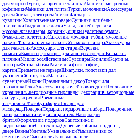
для уборки
Турки, заварочные чайники
Чайники заварочные,
кофейники
Чайники для плиты
Турки, молочники
Аксессуары
для чайников, электрочайников
Фильтры-
кувшины
Хозяйственные товары
Сушилки для белья,
прищепки
Гладильные доски
Урны, контейнеры для
мусора
Органайзеры, корзины, ящики
Туалетная бумага,
бумажные полотенца
Салфетки, мочалки, губки, мусорные
пакеты
Фольга, пленка, пакеты
Упаковочная тара
Аксессуары
для глажения
Аксессуары для стирки
Веревки,
шпагаты
Емкости, дозаторы для моющих средств
Вешалки-
плечики
Мешки хозяйственные
Сувениры
Копилки
Картины,
постеры
Фотоальбомы
Рамки для фотографий,
картин
Предметы интерьера
Шкатулки, подставки для
украшений
Статуэтки
Магниты
сувенирные
Иконы
Праздничный декор
Товары для
праздника
Елки
Аксессуары для елей новогодних
Новогодние
украшения
Светодиодные гирлянды, декорации
Светодиодные
фигуры, игрушки
Временные
татуировки
Фотобутафория
Товары для
маскарада
Подарки
Подарки, подарочные наборы
Подарочные
наборы косметики для лица и тела
Наборы для
бритья
Оформление подарков
Сантехника и
водоснабжение
Сантехника
Душевые кабины, поддоны,
двери
Ванны
Унитазы
Умывальники
Умывальники со
смесителями
Смесители
Душевые панели,