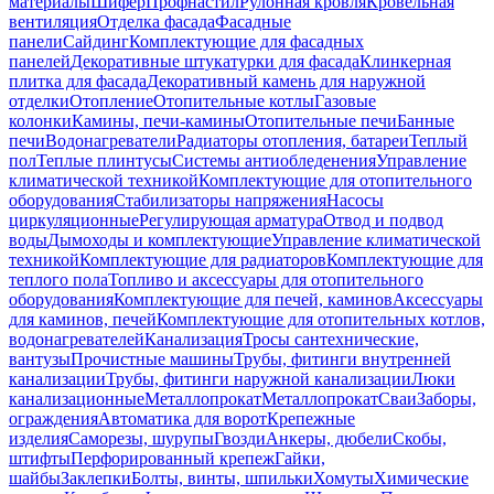
материалы
Шифер
Профнастил
Рулонная кровля
Кровельная
вентиляция
Отделка фасада
Фасадные
панели
Сайдинг
Комплектующие для фасадных
панелей
Декоративные штукатурки для фасада
Клинкерная
плитка для фасада
Декоративный камень для наружной
отделки
Отопление
Отопительные котлы
Газовые
колонки
Камины, печи-камины
Отопительные печи
Банные
печи
Водонагреватели
Радиаторы отопления, батареи
Теплый
пол
Теплые плинтусы
Системы антиобледенения
Управление
климатической техникой
Комплектующие для отопительного
оборудования
Стабилизаторы напряжения
Насосы
циркуляционные
Регулирующая арматура
Отвод и подвод
воды
Дымоходы и комплектующие
Управление климатической
техникой
Комплектующие для радиаторов
Комплектующие для
теплого пола
Топливо и аксессуары для отопительного
оборудования
Комплектующие для печей, каминов
Аксессуары
для каминов, печей
Комплектующие для отопительных котлов,
водонагревателей
Канализация
Тросы сантехнические,
вантузы
Прочистные машины
Трубы, фитинги внутренней
канализации
Трубы, фитинги наружной канализации
Люки
канализационные
Металлопрокат
Металлопрокат
Сваи
Заборы,
ограждения
Автоматика для ворот
Крепежные
изделия
Саморезы, шурупы
Гвозди
Анкеры, дюбели
Скобы,
штифты
Перфорированный крепеж
Гайки,
шайбы
Заклепки
Болты, винты, шпильки
Хомуты
Химические