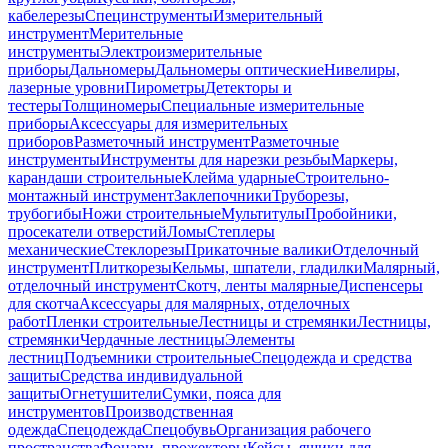
кабелерезы
Специнструменты
Измерительный
инструмент
Мерительные
инструменты
Электроизмерительные
приборы
Дальномеры
Дальномеры оптические
Нивелиры,
лазерные уровни
Пирометры
Детекторы и
тестеры
Толщиномеры
Специальные измерительные
приборы
Аксессуары для измерительных
приборов
Разметочный инструмент
Разметочные
инструменты
Инструменты для нарезки резьбы
Маркеры,
карандаши строительные
Клейма ударные
Строительно-
монтажный инструмент
Заклепочники
Труборезы,
трубогибы
Ножи строительные
Мультитулы
Пробойники,
просекатели отверстий
Ломы
Степлеры
механические
Стеклорезы
Прикаточные валики
Отделочный
инструмент
Плиткорезы
Кельмы, шпатели, гладилки
Малярный,
отделочный инструмент
Скотч, ленты малярные
Диспенсеры
для скотча
Аксессуары для малярных, отделочных
работ
Пленки строительные
Лестницы и стремянки
Лестницы,
стремянки
Чердачные лестницы
Элементы
лестниц
Подъемники строительные
Спецодежда и средства
защиты
Средства индивидуальной
защиты
Огнетушители
Сумки, пояса для
инструментов
Производственная
одежда
Спецодежда
Спецобувь
Организация рабочего
пространства
Фонари, прожекторы
Кейсы, ящики для