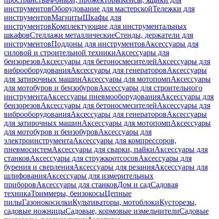
инструментов
Оборудование для мастерской
Тележки для
инструментов
Магниты
Шкафы для
инструментов
Комплектующие для инструментальных
шкафов
Стеллажи металлические
Стенды, держатели для
инструментов
Поддоны для инструментов
Аксессуары для
силовой и строительной техники
Аксессуары для
бензорезов
Аксессуары для бетоносмесителей
Аксессуары для
виброоборудования
Аксессуары для генераторов
Аксессуары
для затирочных машин
Аксессуары для мотопомп
Аксессуары
для мотобуров и бензобуров
Аксессуары для строительного
инструмента
Аксессуары пневмооборудования
Аксессуары для
бензорезов
Аксессуары для бетоносмесителей
Аксессуары для
виброоборудования
Аксессуары для генераторов
Аксессуары
для затирочных машин
Аксессуары для мотопомп
Аксессуары
для мотобуров и бензобуров
Аксессуары для
электроинструмента
Аксессуары для компрессоров,
пневмосистем
Аксессуары для сварки, пайки
Аксессуары для
станков
Аксессуары для стружкоотсосов
Аксессуары для
бурения и сверления
Аксессуары для резания
Аксессуары для
шлифования
Аксессуары для измерительных
приборов
Аксессуары для станков
Дом и сад
Садовая
техника
Триммеры, бензокосы
Цепные
пилы
Газонокосилки
Культиваторы, мотоблоки
Кусторезы,
садовые ножницы
Садовые, кормовые измельчители
Садовые