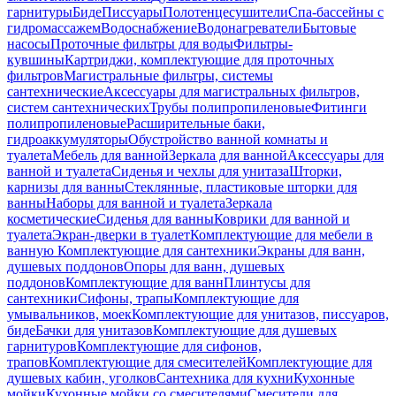
гарнитуры
Биде
Писсуары
Полотенцесушители
Спа-бассейны с
гидромассажем
Водоснабжение
Водонагреватели
Бытовые
насосы
Проточные фильтры для воды
Фильтры-
кувшины
Картриджи, комплектующие для проточных
фильтров
Магистральные фильтры, системы
сантехнические
Аксессуары для магистральных фильтров,
систем сантехнических
Трубы полипропиленовые
Фитинги
полипропиленовые
Расширительные баки,
гидроаккумуляторы
Обустройство ванной комнаты и
туалета
Мебель для ванной
Зеркала для ванной
Аксессуары для
ванной и туалета
Сиденья и чехлы для унитаза
Шторки,
карнизы для ванны
Стеклянные, пластиковые шторки для
ванны
Наборы для ванной и туалета
Зеркала
косметические
Сиденья для ванны
Коврики для ванной и
туалета
Экран-дверки в туалет
Комплектующие для мебели в
ванную
Комплектующие для сантехники
Экраны для ванн,
душевых поддонов
Опоры для ванн, душевых
поддонов
Комплектующие для ванн
Плинтусы для
сантехники
Сифоны, трапы
Комплектующие для
умывальников, моек
Комплектующие для унитазов, писсуаров,
биде
Бачки для унитазов
Комплектующие для душевых
гарнитуров
Комплектующие для сифонов,
трапов
Комплектующие для смесителей
Комплектующие для
душевых кабин, уголков
Сантехника для кухни
Кухонные
мойки
Кухонные мойки со смесителями
Смесители для