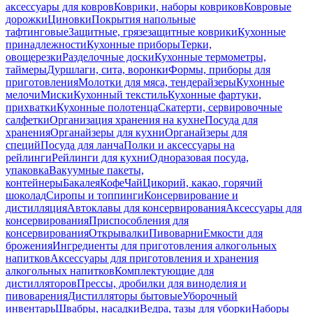
аксессуары для ковров
Коврики, наборы ковриков
Ковровые
дорожки
Циновки
Покрытия напольные
тафтинговые
Защитные, грязезащитные коврики
Кухонные
принадлежности
Кухонные приборы
Терки,
овощерезки
Разделочные доски
Кухонные термометры,
таймеры
Дуршлаги, сита, воронки
Формы, приборы для
приготовления
Молотки для мяса, тендерайзеры
Кухонные
мелочи
Миски
Кухонный текстиль
Кухонные фартуки,
прихватки
Кухонные полотенца
Скатерти, сервировочные
салфетки
Организация хранения на кухне
Посуда для
хранения
Органайзеры для кухни
Органайзеры для
специй
Посуда для ланча
Полки и аксессуары на
рейлинги
Рейлинги для кухни
Одноразовая посуда,
упаковка
Вакуумные пакеты,
контейнеры
Бакалея
Кофе
Чай
Цикорий, какао, горячий
шоколад
Сиропы и топпинги
Консервирование и
дистилляция
Автоклавы для консервирования
Аксессуары для
консервирования
Приспособления для
консервирования
Открывалки
Пивоварни
Емкости для
брожения
Ингредиенты для приготовления алкогольных
напитков
Аксессуары для приготовления и хранения
алкогольных напитков
Комплектующие для
дистилляторов
Прессы, дробилки для виноделия и
пивоварения
Дистилляторы бытовые
Уборочный
инвентарь
Швабры, насадки
Ведра, тазы для уборки
Наборы