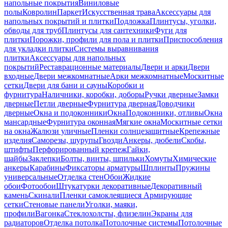
напольные покрытия
Виниловые
полы
Ковролин
Паркет
Искусственная трава
Аксессуары для
напольных покрытий и плитки
Подложка
Плинтусы, уголки,
обводы для труб
Плинтусы для сантехники
Фуги для
плитки
Порожки, профили для пола и плитки
Приспособления
для укладки плитки
Системы выравнивания
плитки
Аксессуары для напольных
покрытий
Реставрационные материалы
Двери и арки
Двери
входные
Двери межкомнатные
Арки межкомнатные
Москитные
сетки
Двери для бани и сауны
Коробки и
фурнитура
Наличники, коробки, доборы
Ручки дверные
Замки
дверные
Петли дверные
Фурнитура дверная
Доводчики
дверные
Окна и подоконники
Окна
Подоконники, отливы
Окна
мансардные
Фурнитура оконная
Мягкие окна
Москитные сетки
на окна
Жалюзи уличные
Пленки солнцезащитные
Крепежные
изделия
Саморезы, шурупы
Гвозди
Анкеры, дюбели
Скобы,
штифты
Перфорированный крепеж
Гайки,
шайбы
Заклепки
Болты, винты, шпильки
Хомуты
Химические
анкеры
Карабины
Фиксаторы арматуры
Шплинты
Пружины
универсальные
Отделка стен
Обои
Жидкие
обои
Фотообои
Штукатурки декоративные
Декоративный
камень
Скинали
Пленки самоклеящиеся
Армирующие
сетки
Стеновые панели
Уголки, маяки,
профили
Вагонка
Стеклохолсты, флизелин
Экраны для
радиаторов
Отделка потолка
Потолочные системы
Потолочные