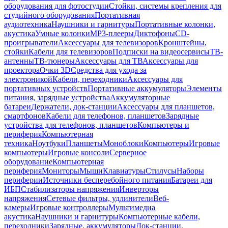
оборудования для фотостудии
Стойки, системы крепления для
студийного оборудования
Портативная
аудиотехника
Наушники и гарнитуры
Портативные колонки,
акустика
Умные колонки
MP3-плееры
Диктофоны
CD-
проигрыватели
Аксессуары для телевизоров
Кронштейны,
стойки
Кабели для телевизоров
Подписки на видеосервисы
ТВ-
антенны
ТВ-тюнеры
Аксессуары для ТВ
Аксессуары для
проектора
Очки 3D
Средства для ухода за
электроникой
Кабели, переходники
Аксессуары для
портативных устройств
Портативные аккумуляторы
Элементы
питания, зарядные устройства
Аккумуляторные
батареи
Держатели, док-станции
Аксессуары для планшетов,
смартфонов
Кабели для телефонов, планшетов
Зарядные
устройства для телефонов, планшетов
Компьютеры и
периферия
Компьютерная
техника
Ноутбуки
Планшеты
Моноблоки
Компьютеры
Игровые
компьютеры
Игровые консоли
Серверное
оборудование
Компьютерная
периферия
Мониторы
Мыши
Клавиатуры
Стилусы
Наборы
периферии
Источники бесперебойного питания
Батареи для
ИБП
Стабилизаторы напряжения
Инверторы
напряжения
Сетевые фильтры, удлинители
Веб-
камеры
Игровые контроллеры
Мультимедиа
акустика
Наушники и гарнитуры
Компьютерные кабели,
переходники
Зарядные, аккумуляторы
Док-станции,