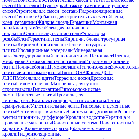
смеси
Шпатлевки
Штукатурки
Стяжки, самонивелирующие
смеси
Строительные смеси, составы
Гидроизоляционные
смеси
Грунтовки
Добавки для строительных смесей
Пены,
клеи, герметики
Жидкие гвозди
Герметики
Монтажная
пена
Клеи для обоев
Клеи для напольных
покрытий
Очистители, растворители
Фиксаторы
резьбы
Клеи
Герметики, пены
Кирпичи, блоки, тротуарная
плитка
Кирпичи
Строительные блоки
Тротуарная
плитка
Изоляционные материалы
Минеральная
вата
Экструдированный пенополистирол
Пенопласт
Пленки,
мембраны
Отражающая теплоизоляция
Гидроизоляционные
ленты
Поликарбонат
Шумоизоляция
Теплоизоляция
Звукоизоляц
плитные и пиломатериалы
Плиты OSB
Фанера
ДСП,
ЛДСП
Мебельные щиты
Террасные доски
Древесные
плиты
Пиломатериалы
Материалы для сухого
строительства
Гипсокартон
Гипсоволокнистые
листы
Цементные плиты
Профили для
гипсокартона
Комплектующие для гипсокартона
Ленты
армирующие
Уплотнительные ленты
Гипсовые и цементные
плиты
Вентиляторы вытяжные
Системы воздуховодов
Решетки
вентиляционные, диффузоры
Кровля и водосток
Черепица и
кровельные материалы
Водосточные системы
Поверхностный
водоотвод
Кровельные софиты
Доборные элементы
кровли
Гидроизоляционные