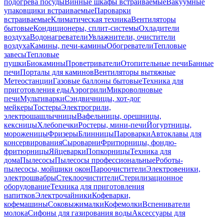
подогрева посуды
Винные шкафы встраиваемые
Вакуумные
упаковщики встраиваемые
Пароварки
встраиваемые
Климатическая техника
Вентиляторы
бытовые
Кондиционеры, сплит-системы
Охладители
воздуха
Водонагреватели
Увлажнители, очистители
воздуха
Камины, печи-камины
Обогреватели
Тепловые
завесы
Тепловые
пушки
Биокамины
Проветриватели
Отопительные печи
Банные
печи
Порталы для каминов
Вентиляторы вытяжные
Метеостанции
Газовые баллоны бытовые
Техника для
приготовления еды
Аэрогрили
Микроволновые
печи
Мультиварки
Сэндвичницы, хот-дог
мейкеры
Тостеры
Электрогрили,
электрошашлычницы
Вафельницы, орешницы,
кексницы
Хлебопечки
Ростеры, мини-печи
Йогуртницы,
мороженицы
Фризеры
Блинницы
Пароварки
Автоклавы для
консервирования
Сыроварни
Фритюрницы, фондю-
фритюрницы
Яйцеварки
Попкорницы
Техника для
дома
Пылесосы
Пылесосы профессиональные
Роботы-
пылесосы, мойщики окон
Пароочистители
Электровеники,
электрошвабры
Стеклоочистители
Стерилизационное
оборудование
Техника для приготовления
напитков
Электрочайники
Кофеварки,
кофемашины
Соковыжималки
Кофемолки
Вспениватели
молока
Сифоны для газирования воды
Аксессуары для