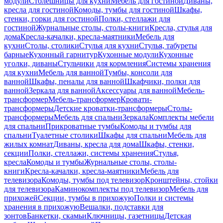
модули
Столешницы для кухни
Мебель для гостиной
Диваны,
кресла для гостиной
Комоды, тумбы для гостиной
Шкафы,
стенки, горки для гостиной
Полки, стеллажи для
гостиной
Журнальные столы, столы-книги
Кресла, стулья для
дома
Кресла-качалки, кресла-маятники
Мебель для
кухни
Столы, столики
Стулья для кухни
Стулья, табуреты
барные
Кухонный гарнитур
Кухонные модули
Кухонные
уголки, диваны
Стульчики для кормления
Системы хранения
для кухни
Мебель для ванной
Тумбы, консоли для
ванной
Шкафы, пеналы для ванной
Шкафчики, полки для
ванной
Зеркала для ванной
Аксессуары для ванной
Мебель-
трансформер
Мебель-трансформер
Кровати-
трансформеры
Детские кроватки-трансформеры
Столы-
трансформеры
Мебель для спальни
Зеркала
Комплекты мебели
для спальни
Прикроватные тумбы
Комоды и тумбы для
спальни
Туалетные столики
Шкафы для спальни
Мебель для
жилых комнат
Диваны, кресла для дома
Шкафы, стенки,
секции
Полки, стеллажи, системы хранения
Стулья,
кресла
Комоды и тумбы
Журнальные столы, столы-
книги
Кресла-качалки, кресла-маятники
Мебель для
телевизора
Комоды, тумбы под телевизор
Кронштейны, стойки
для телевизора
Каминокомплекты под телевизор
Мебель для
прихожей
Секции, тумбы в прихожую
Полки и системы
хранения в прихожую
Вешалки, подставки для
зонтов
Банкетки, скамьи
Ключницы, газетницы
Детская