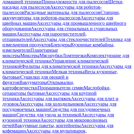
домашней техники
Принадлежности для пылесосов
Щетки,
насадки для пылесосов
Аксессуары для роботов-
пылесосов
Расходные материалы для пылесосов
Станции,
аккумуляторы для роботов-пылесосов
Аксессуары для
швейных машин
Аксессуары для промышленного швейного
оборудования
Аксессуары для стиральных и сушильных
машин
Аксессуары для пароочистителей,
отпаривателей
Аксессуары для стеклоочистителей
Техника для
измельчения продуктов
Блендеры
Кухонные комбайны,
измельчители
Планетарные
миксеры
Миксеры
Мясорубки
Ломтерезки
Комплектующие для
климатической техники
Управление климатической
техникой
Фильтры для климатической техники
Аксессуары для
климатической техники
Мелкая техника
Весы кухонные,
бытовые
Сушилки для овощей и
фруктов
Вакууматоры
Открывалки,
картофелечистки
Проращиватели семян
Маслобойки,
сепараторы бытовые
Аксессуары для крупной
техники
Аксессуары для вытяжек
Аксессуары для плит и
духовок
Аксессуары для холодильников
Аксессуары для
посудомоечных машин
Средства для посудомоечных
машин
Средства для ухода за техникой
Аксессуары для
кухонной техники
Аксессуары для микроволновых
печей
Вакуумные пакеты, контейнеры
Аксессуары для
кофемашин
Аксессуары для мультиварок,