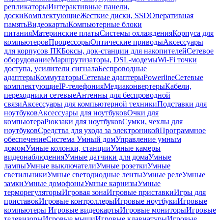
репликаторы
Интерактивные панели,
доски
Комплектующие
Жесткие диски, SSD
Оперативная
память
Видеокарты
Компьютерные блоки
питания
Материнские платы
Системы охлаждения
Корпуса для
компьютеров
Процессоры
Оптические приводы
Аксессуары
для корпусов ПК
Боксы, док-станции для накопителей
Сетевое
оборудование
Маршрутизаторы, DSL-модемы
Wi-Fi точки
доступа, усилители сигнала
Беспроводные
адаптеры
Коммутаторы
Сетевые адаптеры
Powerline
Сетевые
комплектующие
IP-телефония
Медиаконвертеры
Кабели,
переходники сетевые
Антенны для беспроводной
связи
Аксессуары для компьютерной техники
Подставки для
ноутбуков
Аксессуары для ноутбуков
Очки для
компьютера
Рюкзаки для ноутбуков
Сумки, чехлы для
ноутбуков
Средства для ухода за электроникой
Программное
обеспечение
Система Умный дом
Управление умным
домом
Умные колонки, станции
Умные камеры
видеонаблюдения
Умные датчики для дома
Умные
лампы
Умные выключатели
Умные розетки
Умные
светильники
Умные светодиодные ленты
Умные реле
Умные
замки
Умные домофоны
Умные карнизы
Умные
терморегуляторы
Игровая зона
Игровые приставки
Игры для
приставок
Игровые контроллеры
Игровые ноутбуки
Игровые
компьютеры
Игровые видеокарты
Игровые мониторы
Игровые
телевизоры
Игровые мыши
Игровые клавиатуры
Игровые