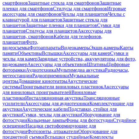
смартфонов
Защитные стекла для смартфонов
Защитные
пленки для смартфонов
Стилусы для смартфонов
Игровые
аксессуары для смартфонов
Чехлы для планшетов
Чехлы с
клавиатурой для планшетов
Защитные стекла для
планшетов
Защитные пленки для планшетов
Сумки для
планшетов
Стилусы для планшетов
Аксессуары для
планшетов, смартфонов
Кабели для телефонов,
планшетов
Фото,
видеосъемка
Фотоаппараты
Видеокамеры
Экшн-камеры
Карты
памяти
Объективы
Вспышки
Аксессуары для камер
Сумки и
чехлы для камер
Зарядные устройства, аккумуляторы для фото,
видеокамер
Аксессуары для объективов
Штативы
Цифровые
фоторамки
Аудиотехника
Мультимедиа акустика
Радиочасы,
метеостанции
Радиоприемники
Музыкальные
центры
Домашние кинотеатры
Акустические
системы
Проигрыватели виниловых пластинок
Аксессуары
для виниловых проигрывателей
Виниловые
пластинки
Инсталляционная акустика
Трансляционные
усилители
Аксессуары для аудиотехники
Комплектующие для
акустики
Акустические кабели
Подставки, стойки для
акустики
Сумки, чехлы для акустики
Оборудование для
фотостудии
Кольцевые лампы
Фоны для фотостудии
Студийное
освещение
Насадки светоформирующие для
фотостудии
Фотозонты, отражатели
Оборудование для
предметной съемки
Вспышки студийные
Комплекты