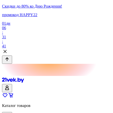
Скидки до 80% ко Дню Рождения!
промокод HAPPY22
01
дн
06
:
31
:
41
Каталог товаров