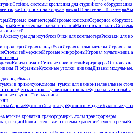
студии
Стойки, системы крепления для студийного оборудования
елевизоров
Подписки на видеосервисы
ТВ-антенны
ТВ-тюнеры
Ак
теры
Игровые компьютеры
Игровые консоли
Серверное оборудов
карты
Компьютерные блоки питания
Материнские платы
Системы
накопителей
ов
Аксессуары для ноутбуков
Очки для компьютера
Рюкзаки для но
контроллеры
Игровые ноутбуки
Игровые компьютеры
Игровые ви
ие
Столы геймерские
Игровые микрофоны
Игровая мультимедиа 
ониторов
диски
Карты памяти
Сетевые накопители
Картридеры
Оптические
иваны П-образные
Кухонные уголки, диваны
Диваны модульные
 для ноутбуков
тумбы в прихожую
Комоды, тумбы для ванной
Пеленальные стол
ьютерные
Детские столы
Туалетные столики
Журнальные столы
Са
денные группы
Столы-книги
ухни
уреты барные
Кухонный гарнитур
Кухонные модули
Кухонные угол
ры
Детские кроватки-трансформеры
Столы-трансформеры
ки, секции
Полки, стеллажи, системы хранения
Стулья, кресла
Ко
емы хранения в прихожую
Вешалки, подставки для зонтов
Банкет