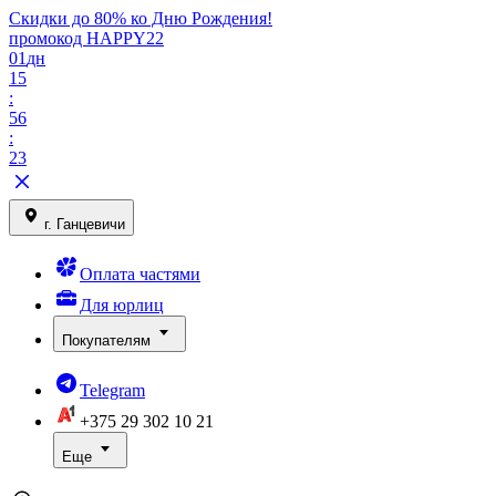
Скидки до 80% ко Дню Рождения!
промокод HAPPY22
01
дн
15
:
56
:
23
г. Ганцевичи
Оплата частями
Для юрлиц
Покупателям
Telegram
+375 29
302 10 21
Еще