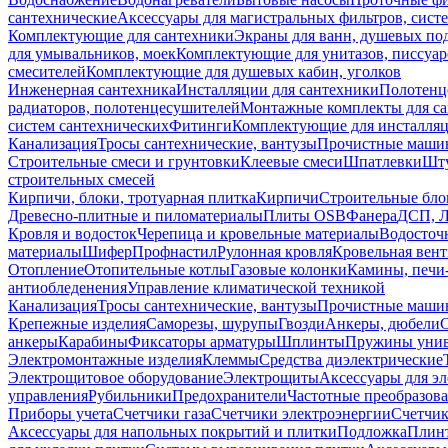
сантехнические
Аксессуары для магистральных фильтров, сист
Комплектующие для сантехники
Экраны для ванн, душевых по
для умывальников, моек
Комплектующие для унитазов, писсуар
смесителей
Комплектующие для душевых кабин, уголков
Инженерная сантехника
Инсталляции для сантехники
Полотенц
радиаторов, полотенцесушителей
Монтажные комплекты для с
систем сантехнических
Фитинги
Комплектующие для инсталля
Канализация
Тросы сантехнические, вантузы
Прочистные маши
Строительные смеси и грунтовки
Клеевые смеси
Шпатлевки
Шту
строительных смесей
Кирпичи, блоки, тротуарная плитка
Кирпичи
Строительные бло
Древесно-плитные и пиломатериалы
Плиты OSB
Фанера
ДСП, 
Кровля и водосток
Черепица и кровельные материалы
Водосточ
материалы
Шифер
Профнастил
Рулонная кровля
Кровельная вен
Отопление
Отопительные котлы
Газовые колонки
Камины, печи
антиобледенения
Управление климатической техникой
Канализация
Тросы сантехнические, вантузы
Прочистные маши
Крепежные изделия
Саморезы, шурупы
Гвозди
Анкеры, дюбели
анкеры
Карабины
Фиксаторы арматуры
Шплинты
Пружины унив
Электромонтажные изделия
Клеммы
Средства диэлектрические
Электрощитовое оборудование
Электрощиты
Аксессуары для э
управления
Рубильники
Предохранители
Частотные преобразов
Приборы учета
Счетчики газа
Счетчики электроэнергии
Счетчи
Аксессуары для напольных покрытий и плитки
Подложка
Плинт