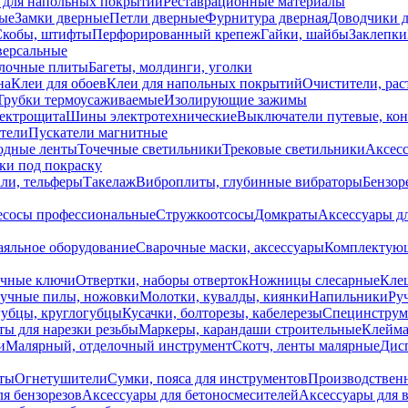
 для напольных покрытий
Реставрационные материалы
ые
Замки дверные
Петли дверные
Фурнитура дверная
Доводчики 
Скобы, штифты
Перфорированный крепеж
Гайки, шайбы
Заклепки
ерсальные
лочные плиты
Багеты, молдинги, уголки
на
Клеи для обоев
Клеи для напольных покрытий
Очистители, рас
Трубки термоусаживаемые
Изолирующие зажимы
лектрощита
Шины электротехнические
Выключатели путевые, ко
атели
Пускатели магнитные
одные ленты
Точечные светильники
Трековые светильники
Аксесс
и под покраску
ли, тельферы
Такелаж
Виброплиты, глубинные вибраторы
Бензор
сосы профессиональные
Стружкоотсосы
Домкраты
Аксессуары д
аяльное оборудование
Сварочные маски, аксессуары
Комплектующ
ечные ключи
Отвертки, наборы отверток
Ножницы слесарные
Кле
учные пилы, ножовки
Молотки, кувалды, киянки
Напильники
Ру
убцы, круглогубцы
Кусачки, болторезы, кабелерезы
Специнструм
ы для нарезки резьбы
Маркеры, карандаши строительные
Клейма
и
Малярный, отделочный инструмент
Скотч, ленты малярные
Дисп
иты
Огнетушители
Сумки, пояса для инструментов
Производствен
я бензорезов
Аксессуары для бетоносмесителей
Аксессуары для 