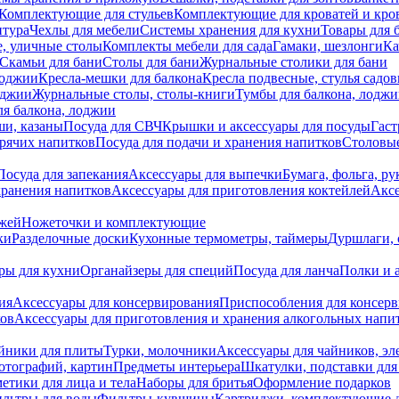
Комплектующие для стульев
Комплектующие для кроватей и кро
итура
Чехлы для мебели
Системы хранения для кухни
Товары для 
, уличные столы
Комплекты мебели для сада
Гамаки, шезлонги
Ка
Скамьи для бани
Столы для бани
Журнальные столики для бани
лоджии
Кресла-мешки для балкона
Кресла подвесные, стулья садо
оджии
Журнальные столы, столы-книги
Тумбы для балкона, лодж
я балкона, лоджии
ши, казаны
Посуда для СВЧ
Крышки и аксессуары для посуды
Гаст
орячих напитков
Посуда для подачи и хранения напитков
Столовы
Посуда для запекания
Аксессуары для выпечки
Бумага, фольга, р
хранения напитков
Аксессуары для приготовления коктейлей
Аксе
ожей
Ножеточки и комплектующие
ки
Разделочные доски
Кухонные термометры, таймеры
Дуршлаги, 
ры для кухни
Органайзеры для специй
Посуда для ланча
Полки и 
ия
Аксессуары для консервирования
Приспособления для консер
ков
Аксессуары для приготовления и хранения алкогольных напи
йники для плиты
Турки, молочники
Аксессуары для чайников, э
отографий, картин
Предметы интерьера
Шкатулки, подставки дл
етики для лица и тела
Наборы для бритья
Оформление подарков
льтры для воды
Фильтры-кувшины
Картриджи, комплектующие д