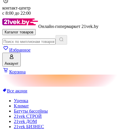
контакт-центр
с
8:00
до
22:00
Онлайн-гипермаркет 21vek.by
Каталог товаров
Избранное
Аккаунт
Корзина
Все акции
Уценка
Климат
Батуты бассейны
21vek СТРОЙ
21vek ДОМ
21vek БИЗНЕС