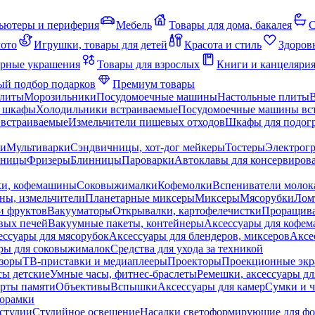
ьютеры и периферия
Мебель
Товары для дома, бакалея
С
мото
Игрушки, товары для детей
Красота и стиль
Здоров
рные украшения
Товары для взрослых
Книги и канцеляри
й подбор подарков
Премиум товары
плиты
Морозильники
Посудомоечные машины
Настольные плиты
 шкафы
Холодильники встраиваемые
Посудомоечные машины вс
встраиваемые
Измельчители пищевых отходов
Шкафы для подогр
чи
Мультиварки
Сэндвичницы, хот-дог мейкеры
Тостеры
Электрог
еницы
Фризеры
Блинницы
Пароварки
Автоклавы для консервиров
ки, кофемашины
Соковыжималки
Кофемолки
Вспениватели молок
ны, измельчители
Планетарные миксеры
Миксеры
Мясорубки
Лом
и фруктов
Вакууматоры
Открывалки, картофелечистки
Проращива
вых печей
Вакуумные пакеты, контейнеры
Аксессуары для кофе
ессуары для мясорубок
Аксессуары для блендеров, миксеров
Аксе
ры для соковыжималок
Средства для ухода за техникой
зоры
ТВ-приставки и медиаплееры
Проекторы
Проекционные эк
сы детские
Умные часы, фитнес-браслеты
Ремешки, аксессуары дл
рты памяти
Объективы
Вспышки
Аксессуары для камер
Сумки и ч
орамки
студии
Студийное освещение
Насадки светоформирующие для фо