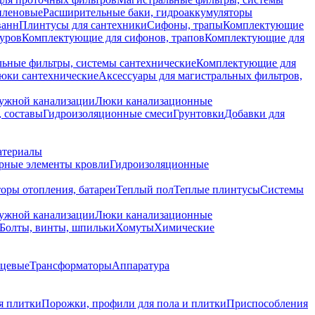
иленовые
Расширительные баки, гидроаккумуляторы
ванн
Плинтусы для сантехники
Сифоны, трапы
Комплектующие
уров
Комплектующие для сифонов, трапов
Комплектующие для
ьные фильтры, системы сантехнические
Комплектующие для
юки сантехнические
Аксессуары для магистральных фильтров,
ружной канализации
Люки канализационные
 составы
Гидроизоляционные смеси
Грунтовки
Добавки для
атериалы
рные элементы кровли
Гидроизоляционные
оры отопления, батареи
Теплый пол
Теплые плинтусы
Системы
ружной канализации
Люки канализационные
Болты, винты, шпильки
Хомуты
Химические
нцевые
Трансформаторы
Аппаратура
я плитки
Порожки, профили для пола и плитки
Приспособления