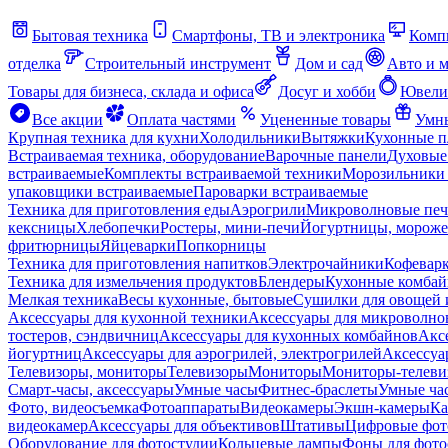
Бытовая техника
Смартфоны, ТВ и электроника
Комп
отделка
Строительный инструмент
Дом и сад
Авто и 
Товары для бизнеса, склада и офиса
Досуг и хобби
Ювели
Все акции
Оплата частями
Уцененные товары
Умны
Крупная техника для кухни
Холодильники
Вытяжки
Кухонные 
Встраиваемая техника, оборудование
Варочные панели
Духовые
встраиваемые
Комплекты встраиваемой техники
Морозильники 
упаковщики встраиваемые
Пароварки встраиваемые
Техника для приготовления еды
Аэрогрили
Микроволновые пе
кексницы
Хлебопечки
Ростеры, мини-печи
Йогуртницы, морож
фритюрницы
Яйцеварки
Попкорницы
Техника для приготовления напитков
Электрочайники
Кофевар
Техника для измельчения продуктов
Блендеры
Кухонные комбай
Мелкая техника
Весы кухонные, бытовые
Сушилки для овощей 
Аксессуары для кухонной техники
Аксессуары для микроволно
тостеров, сэндвичниц
Аксессуары для кухонных комбайнов
Акс
йогуртниц
Аксессуары для аэрогрилей, электрогрилей
Аксессуа
Телевизоры, мониторы
Телевизоры
Мониторы
Мониторы-телеви
Смарт-часы, аксессуары
Умные часы
Фитнес-браслеты
Умные ча
Фото, видеосъемка
Фотоаппараты
Видеокамеры
Экшн-камеры
Ка
видеокамер
Аксессуары для объективов
Штативы
Цифровые фот
Оборудование для фотостудии
Кольцевые лампы
Фоны для фото