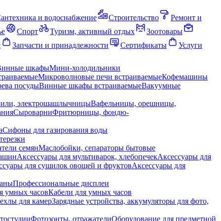
антехника и водоснабжение
Строительство
Ремонт и
ье
Спорт
Туризм, активный отдых
Зоотовары
я
Запчасти и принадлежности
Сертификаты
Услуги
Винные шкафы
Мини-холодильники
траиваемые
Микроволновые печи встраиваемые
Кофемашины
ева посуды
Винные шкафы встраиваемые
Вакуумные
рили, электрошашлычницы
Вафельницы, орешницы,
ания
Сыроварни
Фритюрницы, фондю-
а
Сифоны для газирования воды
терезки
тели семян
Маслобойки, сепараторы бытовые
машин
Аксессуары для мультиварок, хлебопечек
Аксессуары для
ссуары для сушилок овощей и фруктов
Аксессуары для
раны
Профессиональные дисплеи
я умных часов
Кабели для умных часов
ехлы для камер
Зарядные устройства, аккумуляторы для фото,
тостудии
Фотозонты, отражатели
Оборудование для предметной