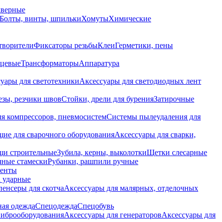
дверные
Болты, винты, шпильки
Хомуты
Химические
творители
Фиксаторы резьбы
Клеи
Герметики, пены
нцевые
Трансформаторы
Аппаратура
уары для светотехники
Аксессуары для светодиодных лент
езы, резчики швов
Стойки, дрели для бурения
Затирочные
ля компрессоров, пневмосистем
Системы пылеудаления для
ие для сварочного оборудования
Аксессуары для сварки,
щи строительные
Зубила, керны, выколотки
Щетки слесарные
чные стамески
Рубанки, рашпили ручные
енты
 ударные
енсеры для скотча
Аксессуары для малярных, отделочных
ная одежда
Спецодежда
Спецобувь
виброоборудования
Аксессуары для генераторов
Аксессуары для