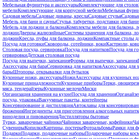
Мебельная фурнитура и аксессуары
Комплектующие для столов
мебели
Комплектующие для корпусной мебели
Мебельная фурн
Садовая мебель
Садовые диваны, кресла
Садовые стулья
Садовые
Мебель для бани и сауны
Стулья, табуретки, подставки для бани
Мебель для лоджии и балкона
Комплекты мебели для балкона, 
лоджии
Дверцы жалюзийные
Системы хранения для балкона, л
лоджии
Кресла, пуфы для балкона, лоджии
Компактные столы дл
Посуда для готовки
Сковороды, сотейники, воки
Кастрюли, ков
Столовая посуда, сервировка
Посуда для напитков
Посуда для г
сервировки
Детская столовая посуда
Посуда для выпечки, запекания
Формы для выпечки, запекания
Аксессуары для бара
Сервировка для напитков
Аксессуары для 
бары
Штопоры, открывалки для бутылок
Кухонные ножи, аксессуары
Ножи
Аксессуары для кухонных н
Кухонные принадлежности
Кухонные приборы
Терки, овощерез
мяса, тендерайзеры
Кухонные мелочи
Миски
Организация хранения на кухне
Посуда для хранения
Органайзе
посуда, упаковка
Вакуумные пакеты, контейнеры
Консервирование и дистилляция
Автоклавы для консервирован
брожения
Ингредиенты для приготовления алкогольных напит
виноделия и пивоварения
Дистилляторы бытовые
Турки, заварочные чайники
Чайники заварочные, кофейники
Ча
Сувениры
Копилки
Картины, постеры
Фотоальбомы
Рамки для ф
Подарки
Подарки, подарочные наборы
Подарочные наборы косм
Водоснабжение
Водонагреватели
Бытовые насосы
Проточные фи