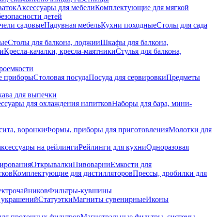
ваток
Аксессуары для мебели
Комплектующие для мягкой
безопасности детей
чели садовые
Надувная мебель
Кухни походные
Столы для сада
вые
Столы для балкона, лоджии
Шкафы для балкона,
ии
Кресла-качалки, кресла-маятники
Стулья для балкона,
роемкости
е приборы
Столовая посуда
Посуда для сервировки
Предметы
укава для выпечки
ссуары для охлаждения напитков
Наборы для бара, мини-
сита, воронки
Формы, приборы для приготовления
Молотки для
аксессуары на рейлинги
Рейлинги для кухни
Одноразовая
вирования
Открывалки
Пивоварни
Емкости для
тков
Комплектующие для дистилляторов
Прессы, дробилки для
лектрочайников
Фильтры-кувшины
я украшений
Статуэтки
Магниты сувенирные
Иконы
ля проточных фильтров
Магистральные фильтры, системы