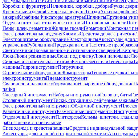
для укладки плитки
Системы выравнивания плитки
Аксессуары
Коробки и фурнитура
Наличники, коробки, доборы
Ручки дверн
Крепежные изделия
Саморезы, шурупы
Гвозди
Анкеры, дюбели
анкеры
Карабины
Фиксаторы арматуры
Шплинты
Пружины унив
Отделка потолка
Потолочные системы
Потолочные панели
Пото
Пены, клеи, герметики
Жидкие гвозди
Герметики
Монтажная пе
Электромонтажные изделия
Клеммы
Средства диэлектрические
Электрощитовое оборудование
Электрощиты
Аксессуары для э
управления
Рубильники
Предохранители
Частотные преобразов
Светотехника
Промышленное и сигнальное освещение
Светоди
Люки
Люки ревизионные
Люки под плитку
Люки напольные
Люк
Силовая и строительная техника
Бетоносмесители
Генераторы
Та
машины
Гидроинструмент
Погрузчики
Строительное оборудование
Компрессоры
Тепловые пушки
Пыле
электроинструмента
Пневмоинструмент
Сварочное и паяльное оборудование
Сварочное оборудование
П
пайки
Слесарный инструмент
Наборы инструментов
Головки, биты
Га
Столярный инструмент
Тиски, струбцины, гейферные зажимы
Р
Электромонтажный инструмент
Обжимной инструмент
Плоског
Разметочный инструмент
Разметочные инструменты
Инструмент
Отделочный инструмент
Плиткорезы
Кельмы, шпатели, гладилк
работ
Пленки строительные
Спецодежда и средства защиты
Средства индивидуальной защ
Аксессуары для силовой и строительной техники
Аксессуары дл