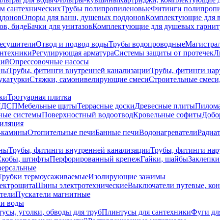
ем сантехнических
Трубы полипропиленовые
Фитинги полипроп
ддонов
Опоры для ванн, душевых поддонов
Комплектующие для 
ов, биде
Бачки для унитазов
Комплектующие для душевых гарнит
есушители
Отвод и подвод воды
Трубы водопроводные
Магистрал
антехники
Регулирующая арматура
Системы защиты от протечек
Л
ций
Опрессовочные насосы
ны
Трубы, фитинги внутренней канализации
Трубы, фитинги на
катурки
Стяжки, самонивелирующие смеси
Строительные смеси,
ки
Тротуарная плитка
ЛДСП
Мебельные щиты
Террасные доски
Древесные плиты
Пилом
ные системы
Поверхностный водоотвод
Кровельные софиты
Добо
тиляция
-камины
Отопительные печи
Банные печи
Водонагреватели
Радиат
ны
Трубы, фитинги внутренней канализации
Трубы, фитинги на
Скобы, штифты
Перфорированный крепеж
Гайки, шайбы
Заклепки
ерсальные
Трубки термоусаживаемые
Изолирующие зажимы
лектрощита
Шины электротехнические
Выключатели путевые, ко
атели
Пускатели магнитные
ки воды
усы, уголки, обводы для труб
Плинтусы для сантехники
Фуги дл