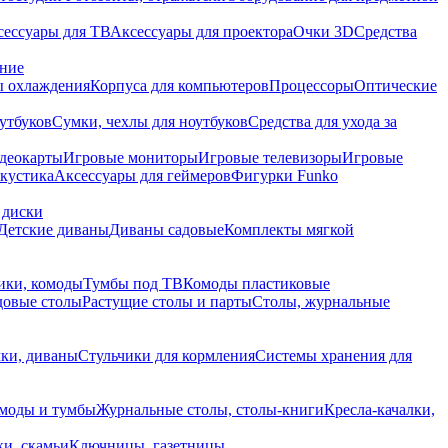
сессуары для ТВ
Аксессуары для проектора
Очки 3D
Средства
ание
 охлаждения
Корпуса для компьютеров
Процессоры
Оптические
утбуков
Сумки, чехлы для ноутбуков
Средства для ухода за
деокарты
Игровые мониторы
Игровые телевизоры
Игровые
акустика
Аксессуары для геймеров
Фигурки Funko
 диски
Детские диваны
Диваны садовые
Комплекты мягкой
ики, комоды
Тумбы под ТВ
Комоды пластиковые
довые столы
Растущие столы и парты
Столы, журнальные
ки, диваны
Стульчики для кормления
Системы хранения для
моды и тумбы
Журнальные столы, столы-книги
Кресла-качалки,
ки, скамьи
Ключницы, газетницы