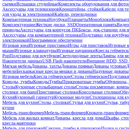
съемки
Вспышки студийные
Комплекты оборудования для фото
Аксессуары для телевизоров
Кронштейны, стойки
Кабели для т
для ухода за электроникой
Кабели, переходники
Компьютерная техника
Ноутбуки
Планшеты
Моноблоки
Компью
Комплектующие
Жесткие диски, SSD
Оперативная память
Видео
приводы
Аксессуары для корпусов ПК
Боксы, док-станции для 
Аксессуары для компьютерной техники
Подставки для ноутбук
электроникой
Программное обеспечение
Игровая зона
Игровые приставки
Игры для приставок
Игровые 
мыши
Игровые клавиатуры
Игровые наушники
Кресла геймерск
Pop
Подставки для ноутбуков
Светодиодные ленты
Лампы для м
Накопители данных
USB Flash накопители
Внешние HDD, SSD 
Мягкая мебель
Диваны, тахты
Диваны прямые
Диваны угловые
Д
мебели
Бескаркасные кресла-мешки и диваны
Надувные диваны
Игровая мебель
Кресла геймерские
Столы геймерские
Подставки
Комоды, тумбы
Комоды
Тумбы
Прикроватные тумбы
Обувницы, 
Столы
Кухонные столы
Барные столы
Столы письменные, комп
столики для бани
Приставные столики
Консольные столики
Обе
Кухня
Кухонный гарнитур
Кухонные модули
Столешницы для к
Мебель для кухни
Столы, столики
Стулья для кухни
Стулья, таб
кухни
Мебель-трансформер
Мебель-трансформер
Кровати-трансформе
Мебель для жилых комнат
Диваны, кресла для дома
Шкафы, стен
кресла-маятники
Мебель для прихожей
Секции, тумбы в прихожую
Полки и сист