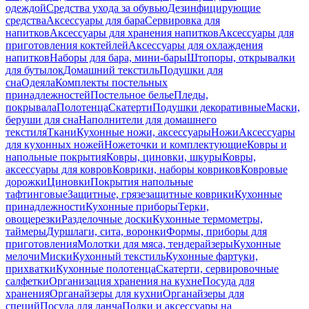
одеждой
Средства ухода за обувью
Дезинфицирующие
средства
Аксессуары для бара
Сервировка для
напитков
Аксессуары для хранения напитков
Аксессуары для
приготовления коктейлей
Аксессуары для охлаждения
напитков
Наборы для бара, мини-бары
Штопоры, открывалки
для бутылок
Домашний текстиль
Подушки для
сна
Одеяла
Комплекты постельных
принадлежностей
Постельное белье
Пледы,
покрывала
Полотенца
Скатерти
Подушки декоративные
Маски,
беруши для сна
Наполнители для домашнего
текстиля
Ткани
Кухонные ножи, аксессуары
Ножи
Аксессуары
для кухонных ножей
Ножеточки и комплектующие
Ковры и
напольные покрытия
Ковры, циновки, шкуры
Ковры,
аксессуары для ковров
Коврики, наборы ковриков
Ковровые
дорожки
Циновки
Покрытия напольные
тафтинговые
Защитные, грязезащитные коврики
Кухонные
принадлежности
Кухонные приборы
Терки,
овощерезки
Разделочные доски
Кухонные термометры,
таймеры
Дуршлаги, сита, воронки
Формы, приборы для
приготовления
Молотки для мяса, тендерайзеры
Кухонные
мелочи
Миски
Кухонный текстиль
Кухонные фартуки,
прихватки
Кухонные полотенца
Скатерти, сервировочные
салфетки
Организация хранения на кухне
Посуда для
хранения
Органайзеры для кухни
Органайзеры для
специй
Посуда для ланча
Полки и аксессуары на