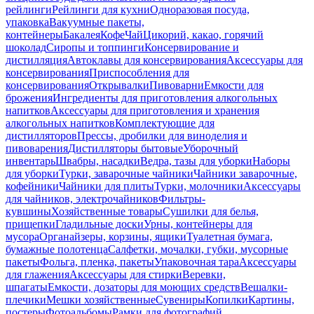
рейлинги
Рейлинги для кухни
Одноразовая посуда,
упаковка
Вакуумные пакеты,
контейнеры
Бакалея
Кофе
Чай
Цикорий, какао, горячий
шоколад
Сиропы и топпинги
Консервирование и
дистилляция
Автоклавы для консервирования
Аксессуары для
консервирования
Приспособления для
консервирования
Открывалки
Пивоварни
Емкости для
брожения
Ингредиенты для приготовления алкогольных
напитков
Аксессуары для приготовления и хранения
алкогольных напитков
Комплектующие для
дистилляторов
Прессы, дробилки для виноделия и
пивоварения
Дистилляторы бытовые
Уборочный
инвентарь
Швабры, насадки
Ведра, тазы для уборки
Наборы
для уборки
Турки, заварочные чайники
Чайники заварочные,
кофейники
Чайники для плиты
Турки, молочники
Аксессуары
для чайников, электрочайников
Фильтры-
кувшины
Хозяйственные товары
Сушилки для белья,
прищепки
Гладильные доски
Урны, контейнеры для
мусора
Органайзеры, корзины, ящики
Туалетная бумага,
бумажные полотенца
Салфетки, мочалки, губки, мусорные
пакеты
Фольга, пленка, пакеты
Упаковочная тара
Аксессуары
для глажения
Аксессуары для стирки
Веревки,
шпагаты
Емкости, дозаторы для моющих средств
Вешалки-
плечики
Мешки хозяйственные
Сувениры
Копилки
Картины,
постеры
Фотоальбомы
Рамки для фотографий,