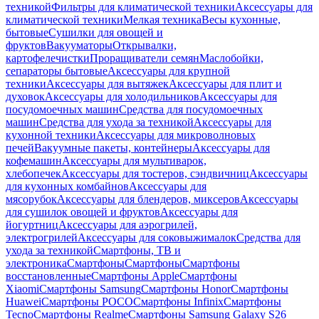
техникой
Фильтры для климатической техники
Аксессуары для
климатической техники
Мелкая техника
Весы кухонные,
бытовые
Сушилки для овощей и
фруктов
Вакууматоры
Открывалки,
картофелечистки
Проращиватели семян
Маслобойки,
сепараторы бытовые
Аксессуары для крупной
техники
Аксессуары для вытяжек
Аксессуары для плит и
духовок
Аксессуары для холодильников
Аксессуары для
посудомоечных машин
Средства для посудомоечных
машин
Средства для ухода за техникой
Аксессуары для
кухонной техники
Аксессуары для микроволновых
печей
Вакуумные пакеты, контейнеры
Аксессуары для
кофемашин
Аксессуары для мультиварок,
хлебопечек
Аксессуары для тостеров, сэндвичниц
Аксессуары
для кухонных комбайнов
Аксессуары для
мясорубок
Аксессуары для блендеров, миксеров
Аксессуары
для сушилок овощей и фруктов
Аксессуары для
йогуртниц
Аксессуары для аэрогрилей,
электрогрилей
Аксессуары для соковыжималок
Средства для
ухода за техникой
Смартфоны, ТВ и
электроника
Смартфоны
Смартфоны
Смартфоны
восстановленные
Смартфоны Apple
Смартфоны
Xiaomi
Смартфоны Samsung
Смартфоны Honor
Смартфоны
Huawei
Смартфоны POCO
Смартфоны Infinix
Смартфоны
Tecno
Смартфоны Realme
Смартфоны Samsung Galaxy S26