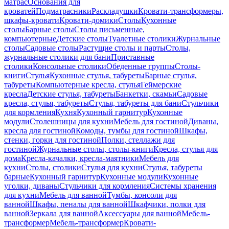
матрас
Основания для
кроватей
Подматрасники
Раскладушки
Кровати-трансформеры,
шкафы-кровати
Кровати-домики
Столы
Кухонные
столы
Барные столы
Столы письменные,
компьютерные
Детские столы
Туалетные столики
Журнальные
столы
Садовые столы
Растущие столы и парты
Столы,
журнальные столики для бани
Приставные
столики
Консольные столики
Обеденные группы
Столы-
книги
Стулья
Кухонные стулья, табуреты
Барные стулья,
табуреты
Компьютерные кресла, стулья
Геймерские
кресла
Детские стулья, табуреты
Банкетки, скамьи
Садовые
кресла, стулья, табуреты
Стулья, табуреты для бани
Стульчики
для кормления
Кухня
Кухонный гарнитур
Кухонные
модули
Столешницы для кухни
Мебель для гостиной
Диваны,
кресла для гостиной
Комоды, тумбы для гостиной
Шкафы,
стенки, горки для гостиной
Полки, стеллажи для
гостиной
Журнальные столы, столы-книги
Кресла, стулья для
дома
Кресла-качалки, кресла-маятники
Мебель для
кухни
Столы, столики
Стулья для кухни
Стулья, табуреты
барные
Кухонный гарнитур
Кухонные модули
Кухонные
уголки, диваны
Стульчики для кормления
Системы хранения
для кухни
Мебель для ванной
Тумбы, консоли для
ванной
Шкафы, пеналы для ванной
Шкафчики, полки для
ванной
Зеркала для ванной
Аксессуары для ванной
Мебель-
трансформер
Мебель-трансформер
Кровати-