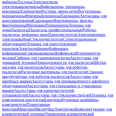
мейкеры
Тостеры
Электрогрили,
электрошашлычницы
Вафельницы, орешницы,
кексницы
Хлебопечки
Ростеры, мини-печи
Йогуртницы,
мороженицы
Фризеры
Блинницы
Пароварки
Автоклавы для
консервирования
Сыроварни
Фритюрницы, фондю-
фритюрницы
Яйцеварки
Попкорницы
Техника для
дома
Пылесосы
Пылесосы профессиональные
Роботы-
пылесосы, мойщики окон
Пароочистители
Электровеники,
электрошвабры
Стеклоочистители
Стерилизационное
оборудование
Техника для приготовления
напитков
Электрочайники
Кофеварки,
кофемашины
Соковыжималки
Кофемолки
Вспениватели
молока
Сифоны для газирования воды
Аксессуары для
домашней техники
Принадлежности для пылесосов
Щетки,
насадки для пылесосов
Аксессуары для роботов-
пылесосов
Расходные материалы для пылесосов
Станции,
аккумуляторы для роботов-пылесосов
Аксессуары для
швейных машин
Аксессуары для промышленного швейного
оборудования
Аксессуары для стиральных и сушильных
машин
Аксессуары для пароочистителей,
отпаривателей
Аксессуары для стеклоочистителей
Техника для
измельчения продуктов
Блендеры
Кухонные комбайны,
измельчители
Планетарные
миксеры
Миксеры
Мясорубки
Ломтерезки
Комплектующие для
климатической техники
Управление климатической