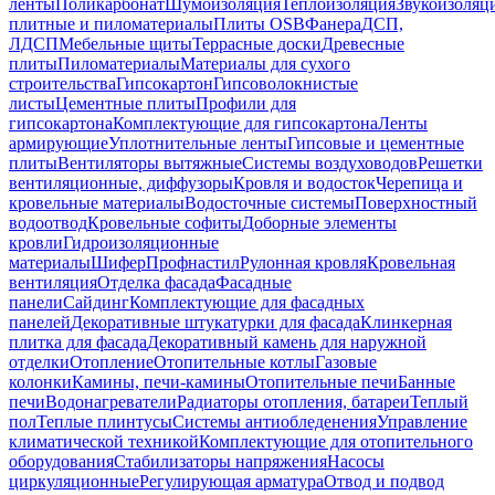
ленты
Поликарбонат
Шумоизоляция
Теплоизоляция
Звукоизоляц
плитные и пиломатериалы
Плиты OSB
Фанера
ДСП,
ЛДСП
Мебельные щиты
Террасные доски
Древесные
плиты
Пиломатериалы
Материалы для сухого
строительства
Гипсокартон
Гипсоволокнистые
листы
Цементные плиты
Профили для
гипсокартона
Комплектующие для гипсокартона
Ленты
армирующие
Уплотнительные ленты
Гипсовые и цементные
плиты
Вентиляторы вытяжные
Системы воздуховодов
Решетки
вентиляционные, диффузоры
Кровля и водосток
Черепица и
кровельные материалы
Водосточные системы
Поверхностный
водоотвод
Кровельные софиты
Доборные элементы
кровли
Гидроизоляционные
материалы
Шифер
Профнастил
Рулонная кровля
Кровельная
вентиляция
Отделка фасада
Фасадные
панели
Сайдинг
Комплектующие для фасадных
панелей
Декоративные штукатурки для фасада
Клинкерная
плитка для фасада
Декоративный камень для наружной
отделки
Отопление
Отопительные котлы
Газовые
колонки
Камины, печи-камины
Отопительные печи
Банные
печи
Водонагреватели
Радиаторы отопления, батареи
Теплый
пол
Теплые плинтусы
Системы антиобледенения
Управление
климатической техникой
Комплектующие для отопительного
оборудования
Стабилизаторы напряжения
Насосы
циркуляционные
Регулирующая арматура
Отвод и подвод