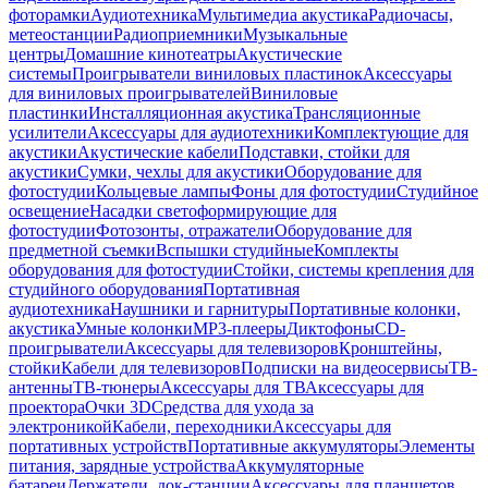
фоторамки
Аудиотехника
Мультимедиа акустика
Радиочасы,
метеостанции
Радиоприемники
Музыкальные
центры
Домашние кинотеатры
Акустические
системы
Проигрыватели виниловых пластинок
Аксессуары
для виниловых проигрывателей
Виниловые
пластинки
Инсталляционная акустика
Трансляционные
усилители
Аксессуары для аудиотехники
Комплектующие для
акустики
Акустические кабели
Подставки, стойки для
акустики
Сумки, чехлы для акустики
Оборудование для
фотостудии
Кольцевые лампы
Фоны для фотостудии
Студийное
освещение
Насадки светоформирующие для
фотостудии
Фотозонты, отражатели
Оборудование для
предметной съемки
Вспышки студийные
Комплекты
оборудования для фотостудии
Стойки, системы крепления для
студийного оборудования
Портативная
аудиотехника
Наушники и гарнитуры
Портативные колонки,
акустика
Умные колонки
MP3-плееры
Диктофоны
CD-
проигрыватели
Аксессуары для телевизоров
Кронштейны,
стойки
Кабели для телевизоров
Подписки на видеосервисы
ТВ-
антенны
ТВ-тюнеры
Аксессуары для ТВ
Аксессуары для
проектора
Очки 3D
Средства для ухода за
электроникой
Кабели, переходники
Аксессуары для
портативных устройств
Портативные аккумуляторы
Элементы
питания, зарядные устройства
Аккумуляторные
батареи
Держатели, док-станции
Аксессуары для планшетов,