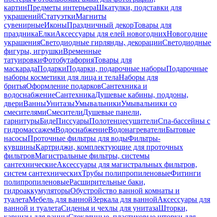
картин
Предметы интерьера
Шкатулки, подставки для
украшений
Статуэтки
Магниты
сувенирные
Иконы
Праздничный декор
Товары для
праздника
Елки
Аксессуары для елей новогодних
Новогодние
украшения
Светодиодные гирлянды, декорации
Светодиодные
фигуры, игрушки
Временные
татуировки
Фотобутафория
Товары для
маскарада
Подарки
Подарки, подарочные наборы
Подарочные
наборы косметики для лица и тела
Наборы для
бритья
Оформление подарков
Сантехника и
водоснабжение
Сантехника
Душевые кабины, поддоны,
двери
Ванны
Унитазы
Умывальники
Умывальники со
смесителями
Смесители
Душевые панели,
гарнитуры
Биде
Писсуары
Полотенцесушители
Спа-бассейны с
гидромассажем
Водоснабжение
Водонагреватели
Бытовые
насосы
Проточные фильтры для воды
Фильтры-
кувшины
Картриджи, комплектующие для проточных
фильтров
Магистральные фильтры, системы
сантехнические
Аксессуары для магистральных фильтров,
систем сантехнических
Трубы полипропиленовые
Фитинги
полипропиленовые
Расширительные баки,
гидроаккумуляторы
Обустройство ванной комнаты и
туалета
Мебель для ванной
Зеркала для ванной
Аксессуары для
ванной и туалета
Сиденья и чехлы для унитаза
Шторки,
карнизы для ванны
Стеклянные, пластиковые шторки для