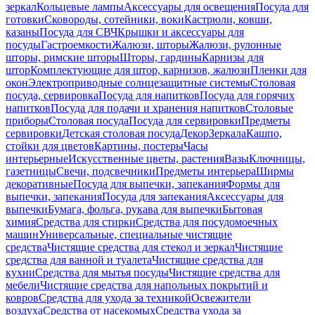
зеркал
Кольцевые лампы
Аксессуары для освещения
Посуда для
готовки
Сковороды, сотейники, воки
Кастрюли, ковши,
казаны
Посуда для СВЧ
Крышки и аксессуары для
посуды
Гастроемкости
Жалюзи, шторы
Жалюзи, рулонные
шторы, римские шторы
Шторы, гардины
Карнизы для
штор
Комплектующие для штор, карнизов, жалюзи
Пленки для
окон
Электроприводные солнцезащитные системы
Столовая
посуда, сервировка
Посуда для напитков
Посуда для горячих
напитков
Посуда для подачи и хранения напитков
Столовые
приборы
Столовая посуда
Посуда для сервировки
Предметы
сервировки
Детская столовая посуда
Декор
Зеркала
Кашпо,
стойки для цветов
Картины, постеры
Часы
интерьерные
Искусственные цветы, растения
Вазы
Ключницы,
газетницы
Свечи, подсвечники
Предметы интерьера
Ширмы
декоративные
Посуда для выпечки, запекания
Формы для
выпечки, запекания
Посуда для запекания
Аксессуары для
выпечки
Бумага, фольга, рукава для выпечки
Бытовая
химия
Средства для стирки
Средства для посудомоечных
машин
Универсальные, специальные чистящие
средства
Чистящие средства для стекол и зеркал
Чистящие
средства для ванной и туалета
Чистящие средства для
кухни
Средства для мытья посуды
Чистящие средства для
мебели
Чистящие средства для напольных покрытий и
ковров
Средства для ухода за техникой
Освежители
воздуха
Средства от насекомых
Средства ухода за