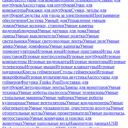
ноутбуков
Аксессуары для ноутбуков
Очки для
компьютера
Рюкзаки для ноутбуков
Сумки, чехлы для
ноутбуков
Средства для ухода за электроникой
Программное
обеспечение
Система Умный дом
Управление умным
домом
Умные колонки, станции
Умные камеры
видеонаблюдения
Умные датчики для дома
Умные
лампы
Умные выключатели
Умные розетки
Умные
светильники
Умные светодиодные ленты
Умные реле
Умные
замки
Умные домофоны
Умные карнизы
Умные
терморегуляторы
Игровая зона
Игровые приставки
Игры для
приставок
Игровые контроллеры
Игровые ноутбуки
Игровые
компьютеры
Игровые видеокарты
Игровые мониторы
Игровые
телевизоры
Игровые мыши
Игровые клавиатуры
Игровые
наушники
Кресла геймерские
Столы геймерские
Игровые
микрофоны
Игровая мультимедиа акустика
Аксессуары для
геймеров
Фигурки Funko Pop
Подставки для
ноутбуков
Светодиодные ленты
Лампы для мониторов
Умная
техника
Умные роботы-пылесосы
Умные телевизоры
Умные
стиральные машины
Умные чайники
Умные роботы
кулинарные
Умные вентиляторы
Умные кондиционеры
Умные
обогреватели
Умные увлажнители, очистители воздуха
Умные
отопительные котлы
Умные проветриватели
Умные радиочасы,
метеостанции
Умные кормушки и поилки для
животных
Умные напольные весы
Накопители данных
USB