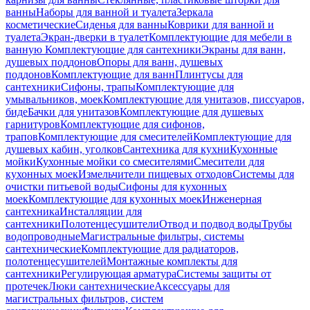
ванны
Наборы для ванной и туалета
Зеркала
косметические
Сиденья для ванны
Коврики для ванной и
туалета
Экран-дверки в туалет
Комплектующие для мебели в
ванную
Комплектующие для сантехники
Экраны для ванн,
душевых поддонов
Опоры для ванн, душевых
поддонов
Комплектующие для ванн
Плинтусы для
сантехники
Сифоны, трапы
Комплектующие для
умывальников, моек
Комплектующие для унитазов, писсуаров,
биде
Бачки для унитазов
Комплектующие для душевых
гарнитуров
Комплектующие для сифонов,
трапов
Комплектующие для смесителей
Комплектующие для
душевых кабин, уголков
Сантехника для кухни
Кухонные
мойки
Кухонные мойки со смесителями
Смесители для
кухонных моек
Измельчители пищевых отходов
Системы для
очистки питьевой воды
Сифоны для кухонных
моек
Комплектующие для кухонных моек
Инженерная
сантехника
Инсталляции для
сантехники
Полотенцесушители
Отвод и подвод воды
Трубы
водопроводные
Магистральные фильтры, системы
сантехнические
Комплектующие для радиаторов,
полотенцесушителей
Монтажные комплекты для
сантехники
Регулирующая арматура
Системы защиты от
протечек
Люки сантехнические
Аксессуары для
магистральных фильтров, систем