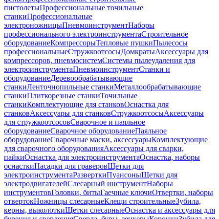
пистолеты
Профессиональные точильные
станки
Профессиональные
электроножницы
Пневмоинструмент
Наборы
профессионального электроинструмента
Строительное
оборудование
Компрессоры
Тепловые пушки
Пылесосы
профессиональные
Стружкоотсосы
Домкраты
Аксессуары для
компрессоров, пневмосистем
Системы пылеудаления для
электроинструмента
Пневмоинструмент
Станки и
оборудование
Деревообрабатывающие
станки
Ленточнопильные станки
Металлообрабатывающие
станки
Плиткорезные станки
Точильные
станки
Комплектующие для станков
Оснастка для
станков
Аксессуары для станков
Стружкоотсосы
Аксессуары
для стружкоотсосов
Сварочное и паяльное
оборудование
Сварочное оборудование
Паяльное
оборудование
Сварочные маски, аксессуары
Комплектующие
для сварочного оборудования
Аксессуары для сварки,
пайки
Оснастка для электроинструмента
Оснастка, наборы
оснастки
Насадки для граверов
Щетки для
электроинструмента
Развертки
Пуансоны
Щетки для
электродвигателей
Слесарный инструмент
Наборы
инструментов
Головки, биты
Гаечные ключи
Отвертки, наборы
отверток
Ножницы слесарные
Клещи строительные
Зубила,
керны, выколотки
Щетки слесарные
Оснастка и аксессуары для
бурения и сверления
Сверла, буры, зенкеры
Коронки
Зубила для