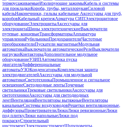
термоусаживаемые
Изолирующие зажимы
Кабель и системы
для прокладки
Короба, трубы, металлорукав
Силовой
кабель
Наконечники, гильзы кабельные
Аксессуары для труб,
коробов
Кабельный крепеж
Арматура СИП
Электрощитовое
оборудование
Электрощиты
Аксессуары для
электрощита
Шины электротехнические
Выключатели
путевые, концевые
Трансформаторы
Аппаратура
управления
Рубильники
Предохранители
Частотные
преобразователи
Пускатели магнитные
Модульная
автоматика
Выключатели автоматические
Реле
Выключатели
нагрузки
Контакторы
Дополнительное модульное
оборудование
УЗИП
Автоматика пуска
двигателя
Дифференциальные
автоматы
УЗО
Конденсаторы
Комплексная защита
электродвигателей
Аксессуары для модульной
автоматики
Светотехника
Промышленное и сигнальное
освещение
Светодиодные ленты
Точечные
светильники
Трековые светильники
Аксессуары для
светотехники
Аксессуары для светодиодных
лент
Вентиляция
Вентиляторы вытяжные
Вентиляторы
канальные
Системы воздуховодов
Решетки вентиляционные,
диффузоры
Проветриватели
Люки
Люки ревизионные
Люки
под плитку
Люки напольные
Люки под
покраску
Строительный
инструмент
Электроинструмент
Шуруповерты,