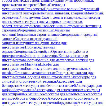
трубогибы
Ножи строительные
Мультитулы
Пробойники,
просекатели отверстий
Ломы
Степлеры
механические
Стеклорезы
Прикаточные валики
Отделочный
инструмент
Плиткорезы
Кельмы, шпатели, гладилки
Малярный,
отделочный инструмент
Скотч, ленты малярные
Диспенсеры
для скотча
Аксессуары для малярных, отделочных
работ
Пленки строительные
Лестницы и стремянки
Лестницы,
стремянки
Чердачные лестницы
Элементы
лестниц
Подъемники строительные
Спецодежда и средства
защиты
Средства индивидуальной
защиты
Огнетушители
Сумки, пояса для
инструментов
Производственная
одежда
Спецодежда
Спецобувь
Организация рабочего
пространства
Фонари, прожекторы
Кейсы, ящики для
инструментов
Оборудование для мастерской
Тележки для
инструментов
Магниты
Шкафы для
инструментов
Комплектующие для инструментальных
шкафов
Стеллажи металлические
Стенды, держатели для
инструментов
Поддоны для инструментов
Аксессуары для
силовой и строительной техники
Аксессуары для
бензорезов
Аксессуары для бетоносмесителей
Аксессуары для
виброоборудования
Аксессуары для генераторов
Аксессуары
для затирочных машин
Аксессуары для мотопомп
Аксессуары
для мотобуров и бензобуров
Аксессуары для строительного
инструмента
Аксессуары пневмооборудования
Аксессуары для