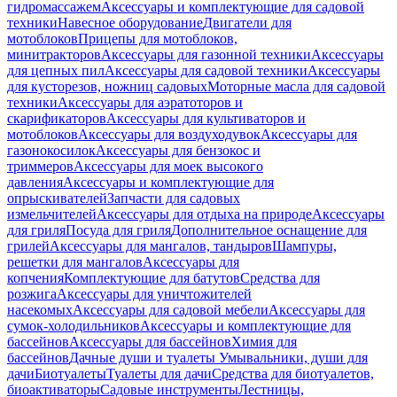
гидромассажем
Аксессуары и комплектующие для садовой
техники
Навесное оборудование
Двигатели для
мотоблоков
Прицепы для мотоблоков,
минитракторов
Аксессуары для газонной техники
Аксессуары
для цепных пил
Аксессуары для садовой техники
Аксессуары
для кусторезов, ножниц садовых
Моторные масла для садовой
техники
Аксессуары для аэратоторов и
скарификаторов
Аксессуары для культиваторов и
мотоблоков
Аксессуары для воздуходувок
Аксессуары для
газонокосилок
Аксессуары для бензокос и
триммеров
Аксессуары для моек высокого
давления
Аксессуары и комплектующие для
опрыскивателей
Запчасти для садовых
измельчителей
Аксессуары для отдыха на природе
Аксессуары
для гриля
Посуда для гриля
Дополнительное оснащение для
грилей
Аксессуары для мангалов, тандыров
Шампуры,
решетки для мангалов
Аксессуары для
копчения
Комплектующие для батутов
Средства для
розжига
Аксессуары для уничтожителей
насекомых
Аксессуары для садовой мебели
Аксессуары для
сумок-холодильников
Аксессуары и комплектующие для
бассейнов
Аксессуары для бассейнов
Химия для
бассейнов
Дачные души и туалеты
Умывальники, души для
дачи
Биотуалеты
Туалеты для дачи
Средства для биотуалетов,
биоактиваторы
Садовые инструменты
Лестницы,