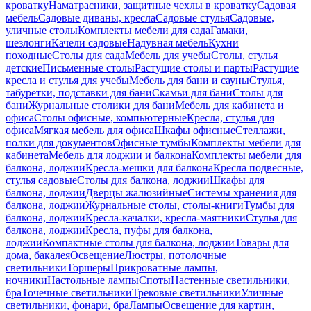
кроватку
Наматрасники, защитные чехлы в кроватку
Садовая
мебель
Садовые диваны, кресла
Садовые стулья
Садовые,
уличные столы
Комплекты мебели для сада
Гамаки,
шезлонги
Качели садовые
Надувная мебель
Кухни
походные
Столы для сада
Мебель для учебы
Столы, стулья
детские
Письменные столы
Растущие столы и парты
Растущие
кресла и стулья для учебы
Мебель для бани и сауны
Стулья,
табуретки, подставки для бани
Скамьи для бани
Столы для
бани
Журнальные столики для бани
Мебель для кабинета и
офиса
Столы офисные, компьютерные
Кресла, стулья для
офиса
Мягкая мебель для офиса
Шкафы офисные
Стеллажи,
полки для документов
Офисные тумбы
Комплекты мебели для
кабинета
Мебель для лоджии и балкона
Комплекты мебели для
балкона, лоджии
Кресла-мешки для балкона
Кресла подвесные,
стулья садовые
Столы для балкона, лоджии
Шкафы для
балкона, лоджии
Дверцы жалюзийные
Системы хранения для
балкона, лоджии
Журнальные столы, столы-книги
Тумбы для
балкона, лоджии
Кресла-качалки, кресла-маятники
Стулья для
балкона, лоджии
Кресла, пуфы для балкона,
лоджии
Компактные столы для балкона, лоджии
Товары для
дома, бакалея
Освещение
Люстры, потолочные
светильники
Торшеры
Прикроватные лампы,
ночники
Настольные лампы
Споты
Настенные светильники,
бра
Точечные светильники
Трековые светильники
Уличные
светильники, фонари, бра
Лампы
Освещение для картин,