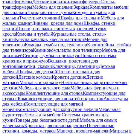
трансформеры
Детские кроватки-трансформеры
Столы-
трансформеры
Мебель для спальни
Зеркала
Комплекты мебели
для спальни
Прикроватные тумбы
Комоды и тумбы для
спальни
Туалетные столики
Шкафы для спальни
Мебель для
жилых комнат
Диваны, кресла для дома
Шкафы, стенки,
секции
Полки, стеллажи, системы хранения
Стулья,
кресла
Комоды и тумбы
Журнальные столы, столы-
книги
Кресла-качалки, кресла-маятники
Мебель для
телевизора
Комоды, тумбы под телевизор
Кронштейны, стойки
для телевизора
Каминокомплекты под телевизор
Мебель для
прихожей
Секции, тумбы в прихожую
Полки и системы
хранения в прихожую
Вешалки, подставки для
зонтов
Банкетки, скамьи
Ключницы, газетницы
Детская
мебель
Шкафы для детской
Полки, стеллажи для
детской
Детские комоды
Кровати детские
Детские
матрасы
Матрасы в кроватку
Наматрасники, защитные чехлы
детские
Мебель для детского сада
Мебельная фурнитура и
аксессуары
Комплектующие для столов
Комплектующие для
стульев
Комплектующие для кроватей и кроваток
Аксессуары
для мебели
Комплектующие для мягкой
мебели
Комплектующие для корпусной мебели
Мебельная
фурнитура
Чехлы для мебели
Системы хранения для
кухни
Товары для безопасности детей
Мебель для самых
маленьких
Кроватки для новорожденных
Пеленальные
столики, комоды, матрасы
Манежи, кровати-манежи
Матрасы в