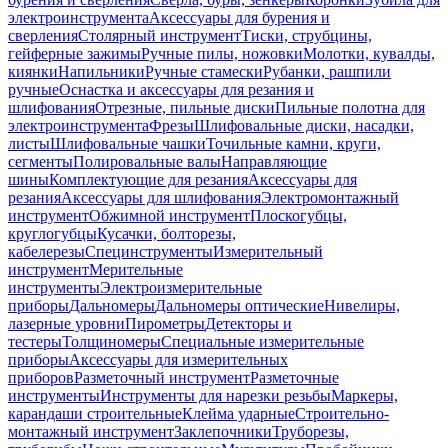
электроинструмента
Аксессуары для бурения и
сверления
Столярный инструмент
Тиски, струбцины,
гейферные зажимы
Ручные пилы, ножовки
Молотки, кувалды,
киянки
Напильники
Ручные стамески
Рубанки, рашпили
ручные
Оснастка и аксессуары для резания и
шлифования
Отрезные, пильные диски
Пильные полотна для
электроинструмента
Фрезы
Шлифовальные диски, насадки,
листы
Шлифовальные чашки
Точильные камни, круги,
сегменты
Полировальные валы
Направляющие
шины
Комплектующие для резания
Аксессуары для
резания
Аксессуары для шлифования
Электромонтажный
инструмент
Обжимной инструмент
Плоскогубцы,
круглогубцы
Кусачки, болторезы,
кабелерезы
Специнструменты
Измерительный
инструмент
Мерительные
инструменты
Электроизмерительные
приборы
Дальномеры
Дальномеры оптические
Нивелиры,
лазерные уровни
Пирометры
Детекторы и
тестеры
Толщиномеры
Специальные измерительные
приборы
Аксессуары для измерительных
приборов
Разметочный инструмент
Разметочные
инструменты
Инструменты для нарезки резьбы
Маркеры,
карандаши строительные
Клейма ударные
Строительно-
монтажный инструмент
Заклепочники
Труборезы,