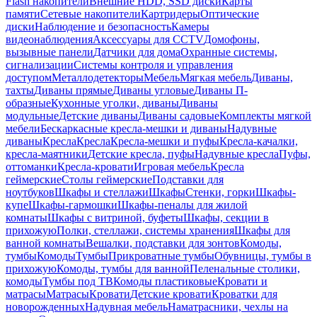
Flash накопители
Внешние HDD, SSD диски
Карты
памяти
Сетевые накопители
Картридеры
Оптические
диски
Наблюдение и безопасность
Камеры
видеонаблюдения
Аксессуары для CCTV
Домофоны,
вызывные панели
Датчики для дома
Охранные системы,
сигнализации
Системы контроля и управления
доступом
Металлодетекторы
Мебель
Мягкая мебель
Диваны,
тахты
Диваны прямые
Диваны угловые
Диваны П-
образные
Кухонные уголки, диваны
Диваны
модульные
Детские диваны
Диваны садовые
Комплекты мягкой
мебели
Бескаркасные кресла-мешки и диваны
Надувные
диваны
Кресла
Кресла
Кресла-мешки и пуфы
Кресла-качалки,
кресла-маятники
Детские кресла, пуфы
Надувные кресла
Пуфы,
оттоманки
Кресла-кровати
Игровая мебель
Кресла
геймерские
Столы геймерские
Подставки для
ноутбуков
Шкафы и стеллажи
Шкафы
Стенки, горки
Шкафы-
купе
Шкафы-гармошки
Шкафы-пеналы для жилой
комнаты
Шкафы с витриной, буфеты
Шкафы, секции в
прихожую
Полки, стеллажи, системы хранения
Шкафы для
ванной комнаты
Вешалки, подставки для зонтов
Комоды,
тумбы
Комоды
Тумбы
Прикроватные тумбы
Обувницы, тумбы в
прихожую
Комоды, тумбы для ванной
Пеленальные столики,
комоды
Тумбы под ТВ
Комоды пластиковые
Кровати и
матрасы
Матрасы
Кровати
Детские кровати
Кроватки для
новорожденных
Надувная мебель
Наматрасники, чехлы на