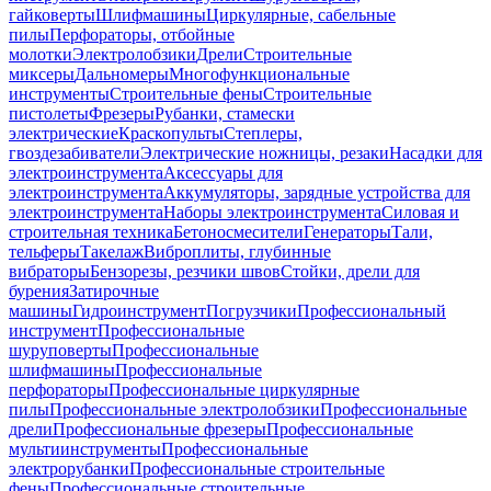
гайковерты
Шлифмашины
Циркулярные, сабельные
пилы
Перфораторы, отбойные
молотки
Электролобзики
Дрели
Строительные
миксеры
Дальномеры
Многофункциональные
инструменты
Строительные фены
Строительные
пистолеты
Фрезеры
Рубанки, стамески
электрические
Краскопульты
Степлеры,
гвоздезабиватели
Электрические ножницы, резаки
Насадки для
электроинструмента
Аксессуары для
электроинструмента
Аккумуляторы, зарядные устройства для
электроинструмента
Наборы электроинструмента
Силовая и
строительная техника
Бетоносмесители
Генераторы
Тали,
тельферы
Такелаж
Виброплиты, глубинные
вибраторы
Бензорезы, резчики швов
Стойки, дрели для
бурения
Затирочные
машины
Гидроинструмент
Погрузчики
Профессиональный
инструмент
Профессиональные
шуруповерты
Профессиональные
шлифмашины
Профессиональные
перфораторы
Профессиональные циркулярные
пилы
Профессиональные электролобзики
Профессиональные
дрели
Профессиональные фрезеры
Профессиональные
мультиинструменты
Профессиональные
электрорубанки
Профессиональные строительные
фены
Профессиональные строительные