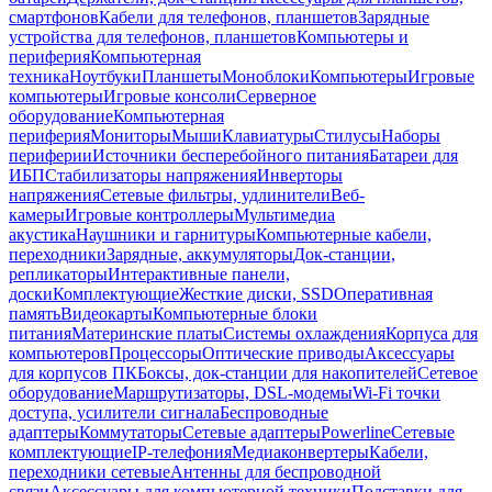
смартфонов
Кабели для телефонов, планшетов
Зарядные
устройства для телефонов, планшетов
Компьютеры и
периферия
Компьютерная
техника
Ноутбуки
Планшеты
Моноблоки
Компьютеры
Игровые
компьютеры
Игровые консоли
Серверное
оборудование
Компьютерная
периферия
Мониторы
Мыши
Клавиатуры
Стилусы
Наборы
периферии
Источники бесперебойного питания
Батареи для
ИБП
Стабилизаторы напряжения
Инверторы
напряжения
Сетевые фильтры, удлинители
Веб-
камеры
Игровые контроллеры
Мультимедиа
акустика
Наушники и гарнитуры
Компьютерные кабели,
переходники
Зарядные, аккумуляторы
Док-станции,
репликаторы
Интерактивные панели,
доски
Комплектующие
Жесткие диски, SSD
Оперативная
память
Видеокарты
Компьютерные блоки
питания
Материнские платы
Системы охлаждения
Корпуса для
компьютеров
Процессоры
Оптические приводы
Аксессуары
для корпусов ПК
Боксы, док-станции для накопителей
Сетевое
оборудование
Маршрутизаторы, DSL-модемы
Wi-Fi точки
доступа, усилители сигнала
Беспроводные
адаптеры
Коммутаторы
Сетевые адаптеры
Powerline
Сетевые
комплектующие
IP-телефония
Медиаконвертеры
Кабели,
переходники сетевые
Антенны для беспроводной
связи
Аксессуары для компьютерной техники
Подставки для