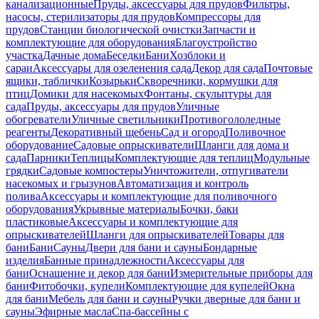
канализационные
Пруды, аксессуары для прудов
Фильтры,
насосы, стерилизаторы для прудов
Компрессоры для
прудов
Станции биологической очистки
Запчасти и
комплектующие для оборудования
Благоустройство
участка
Дачные дома
Беседки
Бани
Хозблоки и
сараи
Аксессуары для озеленения сада
Декор для сада
Почтовые
ящики, таблички
Козырьки
Скворечники, кормушки для
птиц
Домики для насекомых
Фонтаны, скульптуры для
сада
Пруды, аксессуары для прудов
Уличные
обогреватели
Уличные светильники
Противогололедные
реагенты
Декоративный щебень
Сад и огород
Поливочное
оборудование
Садовые опрыскиватели
Шланги для дома и
сада
Парники
Теплицы
Комплектующие для теплиц
Модульные
грядки
Садовые компостеры
Уничтожители, отпугиватели
насекомых и грызунов
Автоматизация и контроль
полива
Аксессуары и комплектующие для поливочного
оборудования
Укрывные материалы
Бочки, баки
пластиковые
Аксессуары и комплектующие для
опрыскивателей
Шланги для опрыскивателей
Товары для
бани
Бани
Сауны
Двери для бани и сауны
Бондарные
изделия
Банные принадлежности
Аксессуары для
бани
Оснащение и декор для бани
Измерительные приборы для
бани
Фитобочки, купели
Комплектующие для купелей
Окна
для бани
Мебель для бани и сауны
Ручки дверные для бани и
сауны
Эфирные масла
Спа-бассейны с