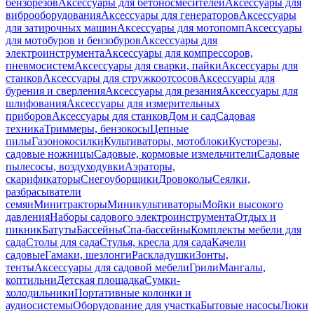
бензорезов
Аксессуары для бетоносмесителей
Аксессуары для
виброоборудования
Аксессуары для генераторов
Аксессуары
для затирочных машин
Аксессуары для мотопомп
Аксессуары
для мотобуров и бензобуров
Аксессуары для
электроинструмента
Аксессуары для компрессоров,
пневмосистем
Аксессуары для сварки, пайки
Аксессуары для
станков
Аксессуары для стружкоотсосов
Аксессуары для
бурения и сверления
Аксессуары для резания
Аксессуары для
шлифования
Аксессуары для измерительных
приборов
Аксессуары для станков
Дом и сад
Садовая
техника
Триммеры, бензокосы
Цепные
пилы
Газонокосилки
Культиваторы, мотоблоки
Кусторезы,
садовые ножницы
Садовые, кормовые измельчители
Садовые
пылесосы, воздуходувки
Аэраторы,
скарификаторы
Снегоуборщики
Дровоколы
Сеялки,
разбрасыватели
семян
Минитракторы
Миникультиваторы
Мойки высокого
давления
Наборы садового электроинструмента
Отдых и
пикник
Батуты
Бассейны
Спа-бассейны
Комплекты мебели для
сада
Столы для сада
Стулья, кресла для сада
Качели
садовые
Гамаки, шезлонги
Раскладушки
Зонты,
тенты
Аксессуары для садовой мебели
Грили
Мангалы,
коптильни
Детская площадка
Сумки-
холодильники
Портативные колонки и
аудиосистемы
Оборудование для участка
Бытовые насосы
Люки