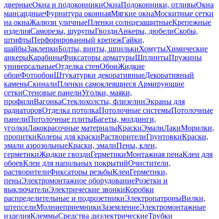
дверные
Окна и подоконники
Окна
Подоконники, отливы
Окна
мансардные
Фурнитура оконная
Мягкие окна
Москитные сетки
на окна
Жалюзи уличные
Пленки солнцезащитные
Крепежные
изделия
Саморезы, шурупы
Гвозди
Анкеры, дюбели
Скобы,
штифты
Перфорированный крепеж
Гайки,
шайбы
Заклепки
Болты, винты, шпильки
Хомуты
Химические
анкеры
Карабины
Фиксаторы арматуры
Шплинты
Пружины
универсальные
Отделка стен
Обои
Жидкие
обои
Фотообои
Штукатурки декоративные
Декоративный
камень
Скинали
Пленки самоклеящиеся
Армирующие
сетки
Стеновые панели
Уголки, маяки,
профили
Вагонка
Стеклохолсты, флизелин
Экраны для
радиаторов
Отделка потолка
Потолочные системы
Потолочные
панели
Потолочные плиты
Багеты, молдинги,
уголки
Лакокрасочные материалы
Краски
Эмали
Лаки
Морилки,
пропитки
Колеры для краски
Растворители
Грунтовки
Краски,
эмали аэрозольные
Краски, эмали
Пены, клеи,
герметики
Жидкие гвозди
Герметики
Монтажная пена
Клеи для
обоев
Клеи для напольных покрытий
Очистители,
растворители
Фиксаторы резьбы
Клеи
Герметики,
пены
Электромонтажное оборудование
Розетки и
выключатели
Электрические звонки
Коробки
распределительные и подрозетники
Электропатроны
Вилки,
штепсели
Молниеприемники
Заземление
Электромонтажные
изделия
Клеммы
Средства диэлектрические
Трубки