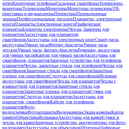
series
Кнопочные телефоны
Складные смартфоны
Телевизоры,
мониторы
Телевизоры
Мониторы
Мониторы-телевизоры
ТВ-
приставки и медиаплееры
Проекторы
Проекционные
экраны
Профессиональные дисплеи
Планшеты, электронные
книги
Планшеты
Электронные книги
Графические
планшеты
Блокноты электронные
Чехлы, бамперы для
планшетов
Аксессуары для планшетов,
смартфонов
Аксессуары для электронных книг
Смарт-часы,
аксессуары
Умные часы
Фитнес-браслеты
Умные часы
детские
Умные часы, фитнес-браслеты
Ремешки, аксессуары
для умных часов
Кабели для умных часов
Аксессуары для
смартфонов, планшетов
Зарядные устройства для телефонов,
планшетов
Чехлы, защитные стекла для телефонов
Чехлы для
смартфонов
Защитные стекла для смартфонов
Защитные
пленки для смартфонов
Стилусы для смартфонов
Игровые
аксессуары для смартфонов
Чехлы для планшетов
Чехлы с
клавиатурой для планшетов
Защитные стекла для
планшетов
Защитные пленки для планшетов
Сумки для
планшетов
Стилусы для планшетов
Аксессуары для
планшетов, смартфонов
Кабели для телефонов,
планшетов
Фото,
видеосъемка
Фотоаппараты
Видеокамеры
Экшн-камеры
Карты
памяти
Объективы
Вспышки
Аксессуары для камер
Сумки и
чехлы для камер
Зарядные устройства, аккумуляторы для фото,
видеокамер
Аксессуары для объективов
Штативы
Цифровые