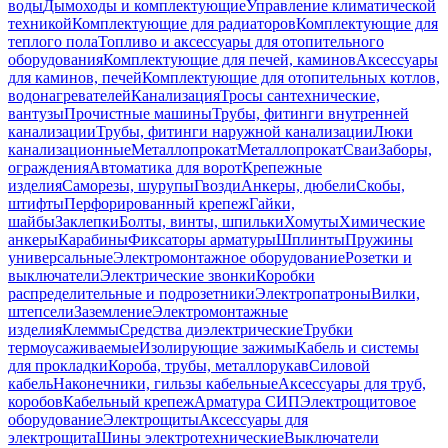
воды
Дымоходы и комплектующие
Управление климатической
техникой
Комплектующие для радиаторов
Комплектующие для
теплого пола
Топливо и аксессуары для отопительного
оборудования
Комплектующие для печей, каминов
Аксессуары
для каминов, печей
Комплектующие для отопительных котлов,
водонагревателей
Канализация
Тросы сантехнические,
вантузы
Прочистные машины
Трубы, фитинги внутренней
канализации
Трубы, фитинги наружной канализации
Люки
канализационные
Металлопрокат
Металлопрокат
Сваи
Заборы,
ограждения
Автоматика для ворот
Крепежные
изделия
Саморезы, шурупы
Гвозди
Анкеры, дюбели
Скобы,
штифты
Перфорированный крепеж
Гайки,
шайбы
Заклепки
Болты, винты, шпильки
Хомуты
Химические
анкеры
Карабины
Фиксаторы арматуры
Шплинты
Пружины
универсальные
Электромонтажное оборудование
Розетки и
выключатели
Электрические звонки
Коробки
распределительные и подрозетники
Электропатроны
Вилки,
штепсели
Заземление
Электромонтажные
изделия
Клеммы
Средства диэлектрические
Трубки
термоусаживаемые
Изолирующие зажимы
Кабель и системы
для прокладки
Короба, трубы, металлорукав
Силовой
кабель
Наконечники, гильзы кабельные
Аксессуары для труб,
коробов
Кабельный крепеж
Арматура СИП
Электрощитовое
оборудование
Электрощиты
Аксессуары для
электрощита
Шины электротехнические
Выключатели