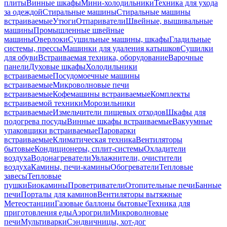
плиты
Винные шкафы
Мини-холодильники
Техника для ухода
за одеждой
Стиральные машины
Стиральные машины
встраиваемые
Утюги
Отпариватели
Швейные, вышивальные
машины
Промышленные швейные
машины
Оверлоки
Сушильные машины, шкафы
Гладильные
системы, прессы
Машинки для удаления катышков
Сушилки
для обуви
Встраиваемая техника, оборудование
Варочные
панели
Духовые шкафы
Холодильники
встраиваемые
Посудомоечные машины
встраиваемые
Микроволновые печи
встраиваемые
Кофемашины встраиваемые
Комплекты
встраиваемой техники
Морозильники
встраиваемые
Измельчители пищевых отходов
Шкафы для
подогрева посуды
Винные шкафы встраиваемые
Вакуумные
упаковщики встраиваемые
Пароварки
встраиваемые
Климатическая техника
Вентиляторы
бытовые
Кондиционеры, сплит-системы
Охладители
воздуха
Водонагреватели
Увлажнители, очистители
воздуха
Камины, печи-камины
Обогреватели
Тепловые
завесы
Тепловые
пушки
Биокамины
Проветриватели
Отопительные печи
Банные
печи
Порталы для каминов
Вентиляторы вытяжные
Метеостанции
Газовые баллоны бытовые
Техника для
приготовления еды
Аэрогрили
Микроволновые
печи
Мультиварки
Сэндвичницы, хот-дог