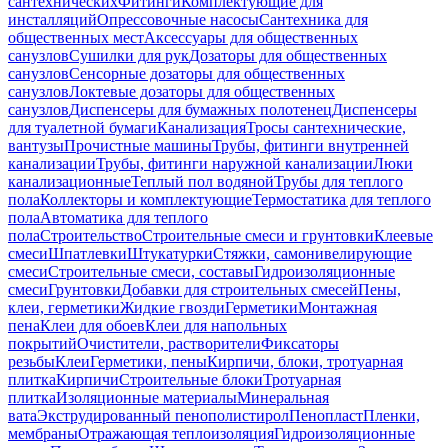
сантехнических
Фитинги
Комплектующие для
инсталляций
Опрессовочные насосы
Сантехника для
общественных мест
Аксессуары для общественных
санузлов
Сушилки для рук
Дозаторы для общественных
санузлов
Сенсорные дозаторы для общественных
санузлов
Локтевые дозаторы для общественных
санузлов
Диспенсеры для бумажных полотенец
Диспенсеры
для туалетной бумаги
Канализация
Тросы сантехнические,
вантузы
Прочистные машины
Трубы, фитинги внутренней
канализации
Трубы, фитинги наружной канализации
Люки
канализационные
Теплый пол водяной
Трубы для теплого
пола
Коллекторы и комплектующие
Термостатика для теплого
пола
Автоматика для теплого
пола
Строительство
Строительные смеси и грунтовки
Клеевые
смеси
Шпатлевки
Штукатурки
Стяжки, самонивелирующие
смеси
Строительные смеси, составы
Гидроизоляционные
смеси
Грунтовки
Добавки для строительных смесей
Пены,
клеи, герметики
Жидкие гвозди
Герметики
Монтажная
пена
Клеи для обоев
Клеи для напольных
покрытий
Очистители, растворители
Фиксаторы
резьбы
Клеи
Герметики, пены
Кирпичи, блоки, тротуарная
плитка
Кирпичи
Строительные блоки
Тротуарная
плитка
Изоляционные материалы
Минеральная
вата
Экструдированный пенополистирол
Пенопласт
Пленки,
мембраны
Отражающая теплоизоляция
Гидроизоляционные