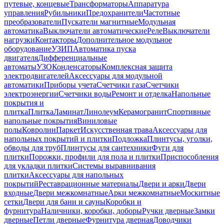
путевые, концевые
Трансформаторы
Аппаратура
управления
Рубильники
Предохранители
Частотные
преобразователи
Пускатели магнитные
Модульная
автоматика
Выключатели автоматические
Реле
Выключатели
нагрузки
Контакторы
Дополнительное модульное
оборудование
УЗИП
Автоматика пуска
двигателя
Дифференциальные
автоматы
УЗО
Конденсаторы
Комплексная защита
электродвигателей
Аксессуары для модульной
автоматики
Приборы учета
Счетчики газа
Счетчики
электроэнергии
Счетчики воды
Ремонт и отделка
Напольные
покрытия и
плитка
Плитка
Ламинат
Линолеум
Керамогранит
Спортивные
напольные покрытия
Виниловые
полы
Ковролин
Паркет
Искусственная трава
Аксессуары для
напольных покрытий и плитки
Подложка
Плинтусы, уголки,
обводы для труб
Плинтусы для сантехники
Фуги для
плитки
Порожки, профили для пола и плитки
Приспособления
для укладки плитки
Системы выравнивания
плитки
Аксессуары для напольных
покрытий
Реставрационные материалы
Двери и арки
Двери
входные
Двери межкомнатные
Арки межкомнатные
Москитные
сетки
Двери для бани и сауны
Коробки и
фурнитура
Наличники, коробки, доборы
Ручки дверные
Замки
дверные
Петли дверные
Фурнитура дверная
Доводчики