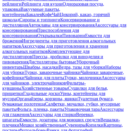
рейлинги
Рейлинги для кухни
Одноразовая посуда,
упаковка
Вакуумные пакеты,
контейнеры
Бакалея
Кофе
Чай
Цикорий, какао, горячий
шоколад
Сиропы и топпинги
Консервирование и
дистилляция
Автоклавы для консервирования
Аксессуары для
консервирования
Приспособления для
консервирования
Открывалки
Пивоварни
Емкости для
брожения
Ингредиенты для приготовления алкогольных
напитков
Аксессуары для приготовления и хранения
алкогольных напитков
Комплектующие для
дистилляторов
Прессы, дробилки для виноделия и
пивоварения
Дистилляторы бытовые
Уборочный
инвентарь
Швабры, насадки
Ведра, тазы для уборки
Наборы
для уборки
Турки, заварочные чайники
Чайники заварочные,
кофейники
Чайники для плиты
Турки, молочники
Аксессуары
для чайников, электрочайников
Фильтры-
кувшины
Хозяйственные товары
Сушилки для белья,
прищепки
Гладильные доски
Урны, контейнеры для
мусора
Органайзеры, корзины, ящики
Туалетная бумага,
бумажные полотенца
Салфетки, мочалки, губки, мусорные
пакеты
Фольга, пленка, пакеты
Упаковочная тара
Аксессуары
для глажения
Аксессуары для стирки
Веревки,
шпагаты
Емкости, дозаторы для моющих средств
Вешалки-
плечики
Мешки хозяйственные
Сувениры
Копилки
Картины,
постеры
Фотоальбомы
Рамки для фотографий,