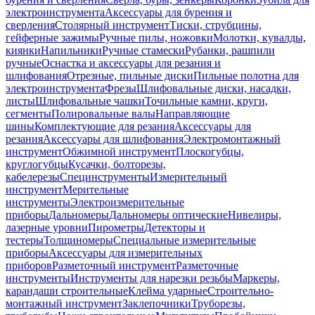
электроинструмента
Аксессуары для бурения и
сверления
Столярный инструмент
Тиски, струбцины,
гейферные зажимы
Ручные пилы, ножовки
Молотки, кувалды,
киянки
Напильники
Ручные стамески
Рубанки, рашпили
ручные
Оснастка и аксессуары для резания и
шлифования
Отрезные, пильные диски
Пильные полотна для
электроинструмента
Фрезы
Шлифовальные диски, насадки,
листы
Шлифовальные чашки
Точильные камни, круги,
сегменты
Полировальные валы
Направляющие
шины
Комплектующие для резания
Аксессуары для
резания
Аксессуары для шлифования
Электромонтажный
инструмент
Обжимной инструмент
Плоскогубцы,
круглогубцы
Кусачки, болторезы,
кабелерезы
Специнструменты
Измерительный
инструмент
Мерительные
инструменты
Электроизмерительные
приборы
Дальномеры
Дальномеры оптические
Нивелиры,
лазерные уровни
Пирометры
Детекторы и
тестеры
Толщиномеры
Специальные измерительные
приборы
Аксессуары для измерительных
приборов
Разметочный инструмент
Разметочные
инструменты
Инструменты для нарезки резьбы
Маркеры,
карандаши строительные
Клейма ударные
Строительно-
монтажный инструмент
Заклепочники
Труборезы,