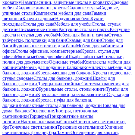
кроватку
Наматрасники, защитные чехлы в кроватку
Садовая
мебель
Садовые диваны, кресла
Садовые стулья
Садовые,
уличные столы
Комплекты мебели для сада
Гамаки,
шезлонги
Качели садовые
Надувная мебель
Кухни
походные
Столы для сада
Мебель для учебы
Столы, стулья
детские
Письменные столы
Растущие столы и парты
Растущие
кресла и стулья для учебы
Мебель для бани и сауны
Стулья,
табуретки, подставки для бани
Скамьи для бани
Столы для
бани
Журнальные столики для бани
Мебель для кабинета и
офиса
Столы офисные, компьютерные
Кресла, стулья для
офиса
Мягкая мебель для офиса
Шкафы офисные
Стеллажи,
полки для документов
Офисные тумбы
Комплекты мебели для
кабинета
Мебель для лоджии и балкона
Комплекты мебели для
балкона, лоджии
Кресла-мешки для балкона
Кресла подвесные,
стулья садовые
Столы для балкона, лоджии
Шкафы для
балкона, лоджии
Дверцы жалюзийные
Системы хранения для
балкона, лоджии
Журнальные столы, столы-книги
Тумбы для
балкона, лоджии
Кресла-качалки, кресла-маятники
Стулья для
балкона, лоджии
Кресла, пуфы для балкона,
лоджии
Компактные столы для балкона, лоджии
Товары для
дома, бакалея
Освещение
Люстры, потолочные
светильники
Торшеры
Прикроватные лампы,
ночники
Настольные лампы
Споты
Настенные светильники,
бра
Точечные светильники
Трековые светильники
Уличные
светильники, фонари, бра
Лампы
Освещение для картин,