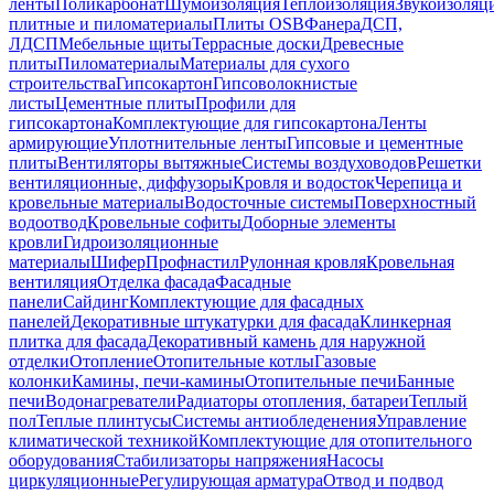
ленты
Поликарбонат
Шумоизоляция
Теплоизоляция
Звукоизоляц
плитные и пиломатериалы
Плиты OSB
Фанера
ДСП,
ЛДСП
Мебельные щиты
Террасные доски
Древесные
плиты
Пиломатериалы
Материалы для сухого
строительства
Гипсокартон
Гипсоволокнистые
листы
Цементные плиты
Профили для
гипсокартона
Комплектующие для гипсокартона
Ленты
армирующие
Уплотнительные ленты
Гипсовые и цементные
плиты
Вентиляторы вытяжные
Системы воздуховодов
Решетки
вентиляционные, диффузоры
Кровля и водосток
Черепица и
кровельные материалы
Водосточные системы
Поверхностный
водоотвод
Кровельные софиты
Доборные элементы
кровли
Гидроизоляционные
материалы
Шифер
Профнастил
Рулонная кровля
Кровельная
вентиляция
Отделка фасада
Фасадные
панели
Сайдинг
Комплектующие для фасадных
панелей
Декоративные штукатурки для фасада
Клинкерная
плитка для фасада
Декоративный камень для наружной
отделки
Отопление
Отопительные котлы
Газовые
колонки
Камины, печи-камины
Отопительные печи
Банные
печи
Водонагреватели
Радиаторы отопления, батареи
Теплый
пол
Теплые плинтусы
Системы антиобледенения
Управление
климатической техникой
Комплектующие для отопительного
оборудования
Стабилизаторы напряжения
Насосы
циркуляционные
Регулирующая арматура
Отвод и подвод