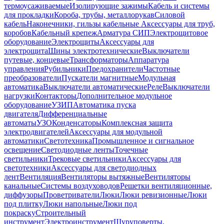
термоусаживаемые
Изолирующие зажимы
Кабель и системы
для прокладки
Короба, трубы, металлорукав
Силовой
кабель
Наконечники, гильзы кабельные
Аксессуары для труб,
коробов
Кабельный крепеж
Арматура СИП
Электрощитовое
оборудование
Электрощиты
Аксессуары для
электрощита
Шины электротехнические
Выключатели
путевые, концевые
Трансформаторы
Аппаратура
управления
Рубильники
Предохранители
Частотные
преобразователи
Пускатели магнитные
Модульная
автоматика
Выключатели автоматические
Реле
Выключатели
нагрузки
Контакторы
Дополнительное модульное
оборудование
УЗИП
Автоматика пуска
двигателя
Дифференциальные
автоматы
УЗО
Конденсаторы
Комплексная защита
электродвигателей
Аксессуары для модульной
автоматики
Светотехника
Промышленное и сигнальное
освещение
Светодиодные ленты
Точечные
светильники
Трековые светильники
Аксессуары для
светотехники
Аксессуары для светодиодных
лент
Вентиляция
Вентиляторы вытяжные
Вентиляторы
канальные
Системы воздуховодов
Решетки вентиляционные,
диффузоры
Проветриватели
Люки
Люки ревизионные
Люки
под плитку
Люки напольные
Люки под
покраску
Строительный
инструмент
Электроинструмент
Шуруповерты,