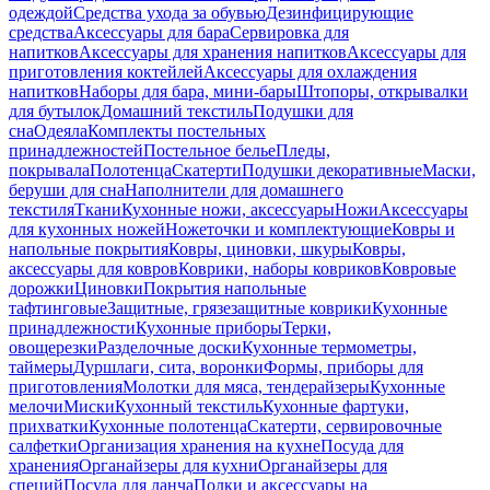
одеждой
Средства ухода за обувью
Дезинфицирующие
средства
Аксессуары для бара
Сервировка для
напитков
Аксессуары для хранения напитков
Аксессуары для
приготовления коктейлей
Аксессуары для охлаждения
напитков
Наборы для бара, мини-бары
Штопоры, открывалки
для бутылок
Домашний текстиль
Подушки для
сна
Одеяла
Комплекты постельных
принадлежностей
Постельное белье
Пледы,
покрывала
Полотенца
Скатерти
Подушки декоративные
Маски,
беруши для сна
Наполнители для домашнего
текстиля
Ткани
Кухонные ножи, аксессуары
Ножи
Аксессуары
для кухонных ножей
Ножеточки и комплектующие
Ковры и
напольные покрытия
Ковры, циновки, шкуры
Ковры,
аксессуары для ковров
Коврики, наборы ковриков
Ковровые
дорожки
Циновки
Покрытия напольные
тафтинговые
Защитные, грязезащитные коврики
Кухонные
принадлежности
Кухонные приборы
Терки,
овощерезки
Разделочные доски
Кухонные термометры,
таймеры
Дуршлаги, сита, воронки
Формы, приборы для
приготовления
Молотки для мяса, тендерайзеры
Кухонные
мелочи
Миски
Кухонный текстиль
Кухонные фартуки,
прихватки
Кухонные полотенца
Скатерти, сервировочные
салфетки
Организация хранения на кухне
Посуда для
хранения
Органайзеры для кухни
Органайзеры для
специй
Посуда для ланча
Полки и аксессуары на