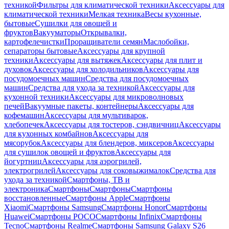
техникой
Фильтры для климатической техники
Аксессуары для
климатической техники
Мелкая техника
Весы кухонные,
бытовые
Сушилки для овощей и
фруктов
Вакууматоры
Открывалки,
картофелечистки
Проращиватели семян
Маслобойки,
сепараторы бытовые
Аксессуары для крупной
техники
Аксессуары для вытяжек
Аксессуары для плит и
духовок
Аксессуары для холодильников
Аксессуары для
посудомоечных машин
Средства для посудомоечных
машин
Средства для ухода за техникой
Аксессуары для
кухонной техники
Аксессуары для микроволновых
печей
Вакуумные пакеты, контейнеры
Аксессуары для
кофемашин
Аксессуары для мультиварок,
хлебопечек
Аксессуары для тостеров, сэндвичниц
Аксессуары
для кухонных комбайнов
Аксессуары для
мясорубок
Аксессуары для блендеров, миксеров
Аксессуары
для сушилок овощей и фруктов
Аксессуары для
йогуртниц
Аксессуары для аэрогрилей,
электрогрилей
Аксессуары для соковыжималок
Средства для
ухода за техникой
Смартфоны, ТВ и
электроника
Смартфоны
Смартфоны
Смартфоны
восстановленные
Смартфоны Apple
Смартфоны
Xiaomi
Смартфоны Samsung
Смартфоны Honor
Смартфоны
Huawei
Смартфоны POCO
Смартфоны Infinix
Смартфоны
Tecno
Смартфоны Realme
Смартфоны Samsung Galaxy S26