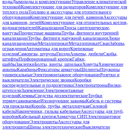
воды
Дымоходы и комплектующие
Управление климатической
техникой
Комплектующие для радиаторов
Комплектующие для
теплого пола
Топливо и аксессуары для отопительного
оборудования
Комплектующие для печей, каминов
Аксессуары
для каминов, печей
Комплектующие для отопительных котлов,
водонагревателей
Канализация
Тросы сантехнические,
вантузы
Прочистные машины
Трубы, фитинги внутренней
канализации
Трубы, фитинги наружной канализации
Люки
канализационные
Металлопрокат
Металлопрокат
Сваи
Заборы,
ограждения
Автоматика для ворот
Крепежные
изделия
Саморезы, шурупы
Гвозди
Анкеры, дюбели
Скобы,
штифты
Перфорированный крепеж
Гайки,
шайбы
Заклепки
Болты, винты, шпильки
Хомуты
Химические
анкеры
Карабины
Фиксаторы арматуры
Шплинты
Пружины
универсальные
Электромонтажное оборудование
Розетки и
выключатели
Электрические звонки
Коробки
распределительные и подрозетники
Электропатроны
Вилки,
штепсели
Заземление
Электромонтажные
изделия
Клеммы
Средства диэлектрические
Трубки
термоусаживаемые
Изолирующие зажимы
Кабель и системы
для прокладки
Короба, трубы, металлорукав
Силовой
кабель
Наконечники, гильзы кабельные
Аксессуары для труб,
коробов
Кабельный крепеж
Арматура СИП
Электрощитовое
оборудование
Электрощиты
Аксессуары для
электрощита
Шины электротехнические
Выключатели