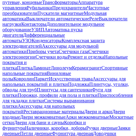
путевые, концевые
Трансформаторы
Аппаратура
управления
Рубильники
Предохранители
Частотные
преобразователи
Пускатели магнитные
Модульная
автоматика
Выключатели автоматические
Реле
Выключатели
нагрузки
Контакторы
Дополнительное модульное
оборудование
УЗИП
Автоматика пуска
двигателя
Дифференциальные
автоматы
УЗО
Конденсаторы
Комплексная защита
электродвигателей
Аксессуары для модульной
автоматики
Приборы учета
Счетчики газа
Счетчики
электроэнергии
Счетчики воды
Ремонт и отделка
Напольные
покрытия и
плитка
Плитка
Ламинат
Линолеум
Керамогранит
Спортивные
напольные покрытия
Виниловые
полы
Ковролин
Паркет
Искусственная трава
Аксессуары для
напольных покрытий и плитки
Подложка
Плинтусы, уголки,
обводы для труб
Плинтусы для сантехники
Фуги для
плитки
Порожки, профили для пола и плитки
Приспособления
для укладки плитки
Системы выравнивания
плитки
Аксессуары для напольных
покрытий
Реставрационные материалы
Двери и арки
Двери
входные
Двери межкомнатные
Арки межкомнатные
Москитные
сетки
Двери для бани и сауны
Коробки и
фурнитура
Наличники, коробки, доборы
Ручки дверные
Замки
дверные
Петли дверные
Фурнитура дверная
Доводчики