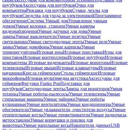
ноутбуков
Аксессуары для ноутбуков
Очки для
компьютера
Рюкзаки для ноутбуков
Сумки, чехлы для
ноутбуков
Средства для ухода за электроникой
Программное
обеспечение
Система Умный дом
Управление умным
домом
Умные колонки, станции
Умные камеры
видеонаблюдения
Умные датчики для дома
Умные
лампы
Умные выключатели
Умные розетки
Умные
светильники
Умные светодиодные ленты
Умные реле
Умные
замки
Умные домофоны
Умные карнизы
Умные
терморегуляторы
Игровая зона
Игровые приставки
Игры для
приставок
Игровые контроллеры
Игровые ноутбуки
Игровые
компьютеры
Игровые видеокарты
Игровые мониторы
Игровые
телевизоры
Игровые мыши
Игровые клавиатуры
Игровые
наушники
Кресла геймерские
Столы геймерские
Игровые
микрофоны
Игровая мультимедиа акустика
Аксессуары для
геймеров
Фигурки Funko Pop
Подставки для
ноутбуков
Светодиодные ленты
Лампы для мониторов
Умная
техника
Умные роботы-пылесосы
Умные телевизоры
Умные
стиральные машины
Умные чайники
Умные роботы
кулинарные
Умные вентиляторы
Умные кондиционеры
Умные
обогреватели
Умные увлажнители, очистители воздуха
Умные
отопительные котлы
Умные проветриватели
Умные радиочасы,
метеостанции
Умные кормушки и поилки для
животных
Умные напольные весы
Накопители данных
USB