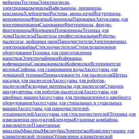
мейкеры
Тостеры
Электрогрили,
электрошашлычницы
Вафельницы, орешницы,
кексницы
Хлебопечки
Ростеры, мини-печи
Йогуртницы,
мороженицы
Фризеры
Блинницы
Пароварки
Автоклавы для
консервирования
Сыроварни
Фритюрницы, фондю-
фритюрницы
Яйцеварки
Попкорницы
Техника для
дома
Пылесосы
Пылесосы профессиональные
Роботы-
пылесосы, мойщики окон
Пароочистители
Электровеники,
электрошвабры
Стеклоочистители
Стерилизационное
оборудование
Техника для приготовления
напитков
Электрочайники
Кофеварки,
кофемашины
Соковыжималки
Кофемолки
Вспениватели
молока
Сифоны для газирования воды
Аксессуары для
домашней техники
Принадлежности для пылесосов
Щетки,
насадки для пылесосов
Аксессуары для роботов-
пылесосов
Расходные материалы для пылесосов
Станции,
аккумуляторы для роботов-пылесосов
Аксессуары для
швейных машин
Аксессуары для промышленного швейного
оборудования
Аксессуары для стиральных и сушильных
машин
Аксессуары для пароочистителей,
отпаривателей
Аксессуары для стеклоочистителей
Техника для
измельчения продуктов
Блендеры
Кухонные комбайны,
измельчители
Планетарные
миксеры
Миксеры
Мясорубки
Ломтерезки
Комплектующие для
климатической техники
Управление климатической