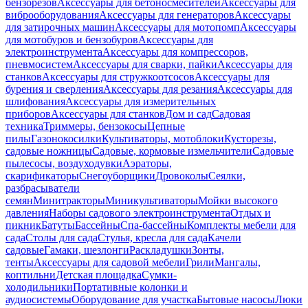
бензорезов
Аксессуары для бетоносмесителей
Аксессуары для
виброоборудования
Аксессуары для генераторов
Аксессуары
для затирочных машин
Аксессуары для мотопомп
Аксессуары
для мотобуров и бензобуров
Аксессуары для
электроинструмента
Аксессуары для компрессоров,
пневмосистем
Аксессуары для сварки, пайки
Аксессуары для
станков
Аксессуары для стружкоотсосов
Аксессуары для
бурения и сверления
Аксессуары для резания
Аксессуары для
шлифования
Аксессуары для измерительных
приборов
Аксессуары для станков
Дом и сад
Садовая
техника
Триммеры, бензокосы
Цепные
пилы
Газонокосилки
Культиваторы, мотоблоки
Кусторезы,
садовые ножницы
Садовые, кормовые измельчители
Садовые
пылесосы, воздуходувки
Аэраторы,
скарификаторы
Снегоуборщики
Дровоколы
Сеялки,
разбрасыватели
семян
Минитракторы
Миникультиваторы
Мойки высокого
давления
Наборы садового электроинструмента
Отдых и
пикник
Батуты
Бассейны
Спа-бассейны
Комплекты мебели для
сада
Столы для сада
Стулья, кресла для сада
Качели
садовые
Гамаки, шезлонги
Раскладушки
Зонты,
тенты
Аксессуары для садовой мебели
Грили
Мангалы,
коптильни
Детская площадка
Сумки-
холодильники
Портативные колонки и
аудиосистемы
Оборудование для участка
Бытовые насосы
Люки