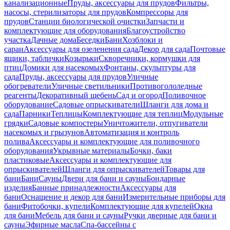
канализационные
Пруды, аксессуары для прудов
Фильтры,
насосы, стерилизаторы для прудов
Компрессоры для
прудов
Станции биологической очистки
Запчасти и
комплектующие для оборудования
Благоустройство
участка
Дачные дома
Беседки
Бани
Хозблоки и
сараи
Аксессуары для озеленения сада
Декор для сада
Почтовые
ящики, таблички
Козырьки
Скворечники, кормушки для
птиц
Домики для насекомых
Фонтаны, скульптуры для
сада
Пруды, аксессуары для прудов
Уличные
обогреватели
Уличные светильники
Противогололедные
реагенты
Декоративный щебень
Сад и огород
Поливочное
оборудование
Садовые опрыскиватели
Шланги для дома и
сада
Парники
Теплицы
Комплектующие для теплиц
Модульные
грядки
Садовые компостеры
Уничтожители, отпугиватели
насекомых и грызунов
Автоматизация и контроль
полива
Аксессуары и комплектующие для поливочного
оборудования
Укрывные материалы
Бочки, баки
пластиковые
Аксессуары и комплектующие для
опрыскивателей
Шланги для опрыскивателей
Товары для
бани
Бани
Сауны
Двери для бани и сауны
Бондарные
изделия
Банные принадлежности
Аксессуары для
бани
Оснащение и декор для бани
Измерительные приборы для
бани
Фитобочки, купели
Комплектующие для купелей
Окна
для бани
Мебель для бани и сауны
Ручки дверные для бани и
сауны
Эфирные масла
Спа-бассейны с