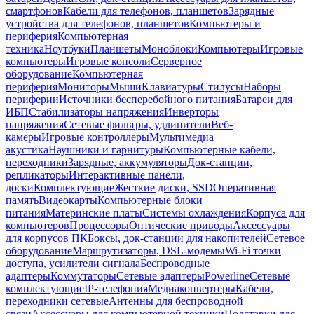
смартфонов
Кабели для телефонов, планшетов
Зарядные
устройства для телефонов, планшетов
Компьютеры и
периферия
Компьютерная
техника
Ноутбуки
Планшеты
Моноблоки
Компьютеры
Игровые
компьютеры
Игровые консоли
Серверное
оборудование
Компьютерная
периферия
Мониторы
Мыши
Клавиатуры
Стилусы
Наборы
периферии
Источники бесперебойного питания
Батареи для
ИБП
Стабилизаторы напряжения
Инверторы
напряжения
Сетевые фильтры, удлинители
Веб-
камеры
Игровые контроллеры
Мультимедиа
акустика
Наушники и гарнитуры
Компьютерные кабели,
переходники
Зарядные, аккумуляторы
Док-станции,
репликаторы
Интерактивные панели,
доски
Комплектующие
Жесткие диски, SSD
Оперативная
память
Видеокарты
Компьютерные блоки
питания
Материнские платы
Системы охлаждения
Корпуса для
компьютеров
Процессоры
Оптические приводы
Аксессуары
для корпусов ПК
Боксы, док-станции для накопителей
Сетевое
оборудование
Маршрутизаторы, DSL-модемы
Wi-Fi точки
доступа, усилители сигнала
Беспроводные
адаптеры
Коммутаторы
Сетевые адаптеры
Powerline
Сетевые
комплектующие
IP-телефония
Медиаконвертеры
Кабели,
переходники сетевые
Антенны для беспроводной
связи
Аксессуары для компьютерной техники
Подставки для