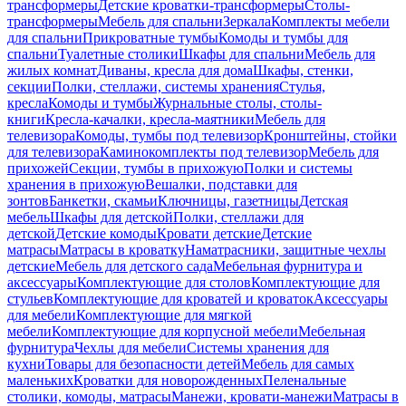
трансформеры
Детские кроватки-трансформеры
Столы-
трансформеры
Мебель для спальни
Зеркала
Комплекты мебели
для спальни
Прикроватные тумбы
Комоды и тумбы для
спальни
Туалетные столики
Шкафы для спальни
Мебель для
жилых комнат
Диваны, кресла для дома
Шкафы, стенки,
секции
Полки, стеллажи, системы хранения
Стулья,
кресла
Комоды и тумбы
Журнальные столы, столы-
книги
Кресла-качалки, кресла-маятники
Мебель для
телевизора
Комоды, тумбы под телевизор
Кронштейны, стойки
для телевизора
Каминокомплекты под телевизор
Мебель для
прихожей
Секции, тумбы в прихожую
Полки и системы
хранения в прихожую
Вешалки, подставки для
зонтов
Банкетки, скамьи
Ключницы, газетницы
Детская
мебель
Шкафы для детской
Полки, стеллажи для
детской
Детские комоды
Кровати детские
Детские
матрасы
Матрасы в кроватку
Наматрасники, защитные чехлы
детские
Мебель для детского сада
Мебельная фурнитура и
аксессуары
Комплектующие для столов
Комплектующие для
стульев
Комплектующие для кроватей и кроваток
Аксессуары
для мебели
Комплектующие для мягкой
мебели
Комплектующие для корпусной мебели
Мебельная
фурнитура
Чехлы для мебели
Системы хранения для
кухни
Товары для безопасности детей
Мебель для самых
маленьких
Кроватки для новорожденных
Пеленальные
столики, комоды, матрасы
Манежи, кровати-манежи
Матрасы в