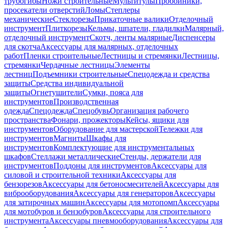
трубогибы
Ножи строительные
Мультитулы
Пробойники,
просекатели отверстий
Ломы
Степлеры
механические
Стеклорезы
Прикаточные валики
Отделочный
инструмент
Плиткорезы
Кельмы, шпатели, гладилки
Малярный,
отделочный инструмент
Скотч, ленты малярные
Диспенсеры
для скотча
Аксессуары для малярных, отделочных
работ
Пленки строительные
Лестницы и стремянки
Лестницы,
стремянки
Чердачные лестницы
Элементы
лестниц
Подъемники строительные
Спецодежда и средства
защиты
Средства индивидуальной
защиты
Огнетушители
Сумки, пояса для
инструментов
Производственная
одежда
Спецодежда
Спецобувь
Организация рабочего
пространства
Фонари, прожекторы
Кейсы, ящики для
инструментов
Оборудование для мастерской
Тележки для
инструментов
Магниты
Шкафы для
инструментов
Комплектующие для инструментальных
шкафов
Стеллажи металлические
Стенды, держатели для
инструментов
Поддоны для инструментов
Аксессуары для
силовой и строительной техники
Аксессуары для
бензорезов
Аксессуары для бетоносмесителей
Аксессуары для
виброоборудования
Аксессуары для генераторов
Аксессуары
для затирочных машин
Аксессуары для мотопомп
Аксессуары
для мотобуров и бензобуров
Аксессуары для строительного
инструмента
Аксессуары пневмооборудования
Аксессуары для