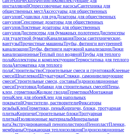
сантехнических
Фитинги
Комплектующие для
инсталляций
Опрессовочные насосы
Сантехника для
общественных мест
Аксессуары для общественных
санузлов
Сушилки для рук
Дозаторы для общественных
санузлов
Сенсорные дозаторы для общественных
санузлов
Локтевые дозаторы для общественных
санузлов
Диспенсеры для бумажных полотенец
Диспенсеры
для туалетной бумаги
Канализация
Тросы сантехнические,
вантузы
Прочистные машины
Трубы, фитинги внутренней
канализации
Трубы, фитинги наружной канализации
Люки
канализационные
Теплый пол водяной
Трубы для теплого
пола
Коллекторы и комплектующие
Термостатика для теплого
пола
Автоматика для теплого
пола
Строительство
Строительные смеси и грунтовки
Клеевые
смеси
Шпатлевки
Штукатурки
Стяжки, самонивелирующие
смеси
Строительные смеси, составы
Гидроизоляционные
смеси
Грунтовки
Добавки для строительных смесей
Пены,
клеи, герметики
Жидкие гвозди
Герметики
Монтажная
пена
Клеи для обоев
Клеи для напольных
покрытий
Очистители, растворители
Фиксаторы
резьбы
Клеи
Герметики, пены
Кирпичи, блоки, тротуарная
плитка
Кирпичи
Строительные блоки
Тротуарная
плитка
Изоляционные материалы
Минеральная
вата
Экструдированный пенополистирол
Пенопласт
Пленки,
мембраны
Отражающая теплоизоляция
Гидроизоляционные