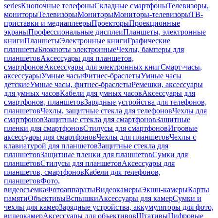
series
Кнопочные телефоны
Складные смартфоны
Телевизоры,
мониторы
Телевизоры
Мониторы
Мониторы-телевизоры
ТВ-
приставки и медиаплееры
Проекторы
Проекционные
экраны
Профессиональные дисплеи
Планшеты, электронные
книги
Планшеты
Электронные книги
Графические
планшеты
Блокноты электронные
Чехлы, бамперы для
планшетов
Аксессуары для планшетов,
смартфонов
Аксессуары для электронных книг
Смарт-часы,
аксессуары
Умные часы
Фитнес-браслеты
Умные часы
детские
Умные часы, фитнес-браслеты
Ремешки, аксессуары
для умных часов
Кабели для умных часов
Аксессуары для
смартфонов, планшетов
Зарядные устройства для телефонов,
планшетов
Чехлы, защитные стекла для телефонов
Чехлы для
смартфонов
Защитные стекла для смартфонов
Защитные
пленки для смартфонов
Стилусы для смартфонов
Игровые
аксессуары для смартфонов
Чехлы для планшетов
Чехлы с
клавиатурой для планшетов
Защитные стекла для
планшетов
Защитные пленки для планшетов
Сумки для
планшетов
Стилусы для планшетов
Аксессуары для
планшетов, смартфонов
Кабели для телефонов,
планшетов
Фото,
видеосъемка
Фотоаппараты
Видеокамеры
Экшн-камеры
Карты
памяти
Объективы
Вспышки
Аксессуары для камер
Сумки и
чехлы для камер
Зарядные устройства, аккумуляторы для фото,
видеокамер
Аксессуары для объективов
Штативы
Цифровые