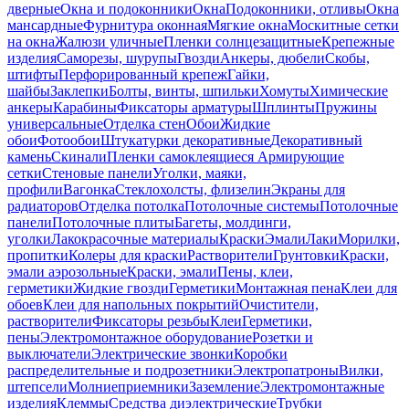
дверные
Окна и подоконники
Окна
Подоконники, отливы
Окна
мансардные
Фурнитура оконная
Мягкие окна
Москитные сетки
на окна
Жалюзи уличные
Пленки солнцезащитные
Крепежные
изделия
Саморезы, шурупы
Гвозди
Анкеры, дюбели
Скобы,
штифты
Перфорированный крепеж
Гайки,
шайбы
Заклепки
Болты, винты, шпильки
Хомуты
Химические
анкеры
Карабины
Фиксаторы арматуры
Шплинты
Пружины
универсальные
Отделка стен
Обои
Жидкие
обои
Фотообои
Штукатурки декоративные
Декоративный
камень
Скинали
Пленки самоклеящиеся
Армирующие
сетки
Стеновые панели
Уголки, маяки,
профили
Вагонка
Стеклохолсты, флизелин
Экраны для
радиаторов
Отделка потолка
Потолочные системы
Потолочные
панели
Потолочные плиты
Багеты, молдинги,
уголки
Лакокрасочные материалы
Краски
Эмали
Лаки
Морилки,
пропитки
Колеры для краски
Растворители
Грунтовки
Краски,
эмали аэрозольные
Краски, эмали
Пены, клеи,
герметики
Жидкие гвозди
Герметики
Монтажная пена
Клеи для
обоев
Клеи для напольных покрытий
Очистители,
растворители
Фиксаторы резьбы
Клеи
Герметики,
пены
Электромонтажное оборудование
Розетки и
выключатели
Электрические звонки
Коробки
распределительные и подрозетники
Электропатроны
Вилки,
штепсели
Молниеприемники
Заземление
Электромонтажные
изделия
Клеммы
Средства диэлектрические
Трубки