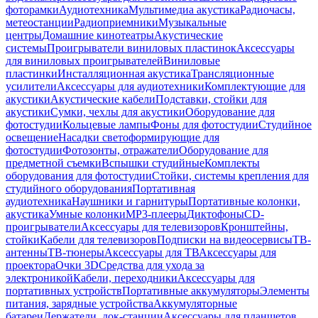
фоторамки
Аудиотехника
Мультимедиа акустика
Радиочасы,
метеостанции
Радиоприемники
Музыкальные
центры
Домашние кинотеатры
Акустические
системы
Проигрыватели виниловых пластинок
Аксессуары
для виниловых проигрывателей
Виниловые
пластинки
Инсталляционная акустика
Трансляционные
усилители
Аксессуары для аудиотехники
Комплектующие для
акустики
Акустические кабели
Подставки, стойки для
акустики
Сумки, чехлы для акустики
Оборудование для
фотостудии
Кольцевые лампы
Фоны для фотостудии
Студийное
освещение
Насадки светоформирующие для
фотостудии
Фотозонты, отражатели
Оборудование для
предметной съемки
Вспышки студийные
Комплекты
оборудования для фотостудии
Стойки, системы крепления для
студийного оборудования
Портативная
аудиотехника
Наушники и гарнитуры
Портативные колонки,
акустика
Умные колонки
MP3-плееры
Диктофоны
CD-
проигрыватели
Аксессуары для телевизоров
Кронштейны,
стойки
Кабели для телевизоров
Подписки на видеосервисы
ТВ-
антенны
ТВ-тюнеры
Аксессуары для ТВ
Аксессуары для
проектора
Очки 3D
Средства для ухода за
электроникой
Кабели, переходники
Аксессуары для
портативных устройств
Портативные аккумуляторы
Элементы
питания, зарядные устройства
Аккумуляторные
батареи
Держатели, док-станции
Аксессуары для планшетов,