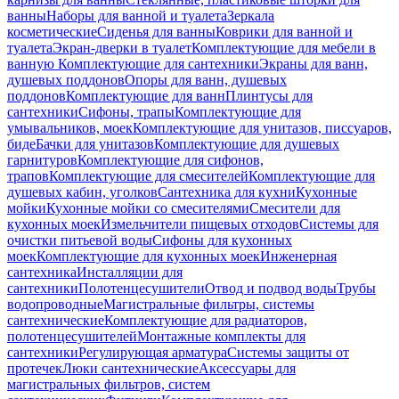
ванны
Наборы для ванной и туалета
Зеркала
косметические
Сиденья для ванны
Коврики для ванной и
туалета
Экран-дверки в туалет
Комплектующие для мебели в
ванную
Комплектующие для сантехники
Экраны для ванн,
душевых поддонов
Опоры для ванн, душевых
поддонов
Комплектующие для ванн
Плинтусы для
сантехники
Сифоны, трапы
Комплектующие для
умывальников, моек
Комплектующие для унитазов, писсуаров,
биде
Бачки для унитазов
Комплектующие для душевых
гарнитуров
Комплектующие для сифонов,
трапов
Комплектующие для смесителей
Комплектующие для
душевых кабин, уголков
Сантехника для кухни
Кухонные
мойки
Кухонные мойки со смесителями
Смесители для
кухонных моек
Измельчители пищевых отходов
Системы для
очистки питьевой воды
Сифоны для кухонных
моек
Комплектующие для кухонных моек
Инженерная
сантехника
Инсталляции для
сантехники
Полотенцесушители
Отвод и подвод воды
Трубы
водопроводные
Магистральные фильтры, системы
сантехнические
Комплектующие для радиаторов,
полотенцесушителей
Монтажные комплекты для
сантехники
Регулирующая арматура
Системы защиты от
протечек
Люки сантехнические
Аксессуары для
магистральных фильтров, систем