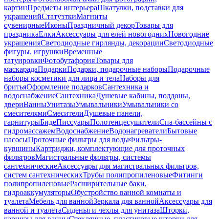
картин
Предметы интерьера
Шкатулки, подставки для
украшений
Статуэтки
Магниты
сувенирные
Иконы
Праздничный декор
Товары для
праздника
Елки
Аксессуары для елей новогодних
Новогодние
украшения
Светодиодные гирлянды, декорации
Светодиодные
фигуры, игрушки
Временные
татуировки
Фотобутафория
Товары для
маскарада
Подарки
Подарки, подарочные наборы
Подарочные
наборы косметики для лица и тела
Наборы для
бритья
Оформление подарков
Сантехника и
водоснабжение
Сантехника
Душевые кабины, поддоны,
двери
Ванны
Унитазы
Умывальники
Умывальники со
смесителями
Смесители
Душевые панели,
гарнитуры
Биде
Писсуары
Полотенцесушители
Спа-бассейны с
гидромассажем
Водоснабжение
Водонагреватели
Бытовые
насосы
Проточные фильтры для воды
Фильтры-
кувшины
Картриджи, комплектующие для проточных
фильтров
Магистральные фильтры, системы
сантехнические
Аксессуары для магистральных фильтров,
систем сантехнических
Трубы полипропиленовые
Фитинги
полипропиленовые
Расширительные баки,
гидроаккумуляторы
Обустройство ванной комнаты и
туалета
Мебель для ванной
Зеркала для ванной
Аксессуары для
ванной и туалета
Сиденья и чехлы для унитаза
Шторки,
карнизы для ванны
Стеклянные, пластиковые шторки для