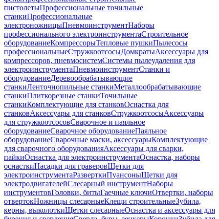
пистолеты
Профессиональные точильные
станки
Профессиональные
электроножницы
Пневмоинструмент
Наборы
профессионального электроинструмента
Строительное
оборудование
Компрессоры
Тепловые пушки
Пылесосы
профессиональные
Стружкоотсосы
Домкраты
Аксессуары для
компрессоров, пневмосистем
Системы пылеудаления для
электроинструмента
Пневмоинструмент
Станки и
оборудование
Деревообрабатывающие
станки
Ленточнопильные станки
Металлообрабатывающие
станки
Плиткорезные станки
Точильные
станки
Комплектующие для станков
Оснастка для
станков
Аксессуары для станков
Стружкоотсосы
Аксессуары
для стружкоотсосов
Сварочное и паяльное
оборудование
Сварочное оборудование
Паяльное
оборудование
Сварочные маски, аксессуары
Комплектующие
для сварочного оборудования
Аксессуары для сварки,
пайки
Оснастка для электроинструмента
Оснастка, наборы
оснастки
Насадки для граверов
Щетки для
электроинструмента
Развертки
Пуансоны
Щетки для
электродвигателей
Слесарный инструмент
Наборы
инструментов
Головки, биты
Гаечные ключи
Отвертки, наборы
отверток
Ножницы слесарные
Клещи строительные
Зубила,
керны, выколотки
Щетки слесарные
Оснастка и аксессуары для
бурения и сверления
Сверла, буры, зенкеры
Коронки
Зубила для