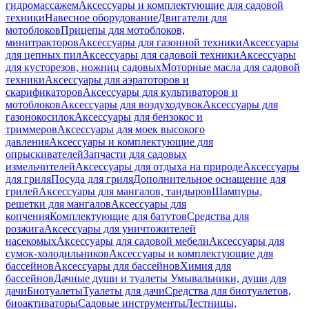
гидромассажем
Аксессуары и комплектующие для садовой
техники
Навесное оборудование
Двигатели для
мотоблоков
Прицепы для мотоблоков,
минитракторов
Аксессуары для газонной техники
Аксессуары
для цепных пил
Аксессуары для садовой техники
Аксессуары
для кусторезов, ножниц садовых
Моторные масла для садовой
техники
Аксессуары для аэратоторов и
скарификаторов
Аксессуары для культиваторов и
мотоблоков
Аксессуары для воздуходувок
Аксессуары для
газонокосилок
Аксессуары для бензокос и
триммеров
Аксессуары для моек высокого
давления
Аксессуары и комплектующие для
опрыскивателей
Запчасти для садовых
измельчителей
Аксессуары для отдыха на природе
Аксессуары
для гриля
Посуда для гриля
Дополнительное оснащение для
грилей
Аксессуары для мангалов, тандыров
Шампуры,
решетки для мангалов
Аксессуары для
копчения
Комплектующие для батутов
Средства для
розжига
Аксессуары для уничтожителей
насекомых
Аксессуары для садовой мебели
Аксессуары для
сумок-холодильников
Аксессуары и комплектующие для
бассейнов
Аксессуары для бассейнов
Химия для
бассейнов
Дачные души и туалеты
Умывальники, души для
дачи
Биотуалеты
Туалеты для дачи
Средства для биотуалетов,
биоактиваторы
Садовые инструменты
Лестницы,