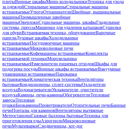
плиты
Винные шкафы
Мини-холодильники
Техника для ухода
за одеждой
Стиральные машины
Стиральные машины
встраиваемые
Утюги
Отпариватели
Швейные, вышивальные
машины
Промышленные швейные
машины
Оверлоки
Сушильные машины, шкафы
Гладильные
системы, прессы
Машинки для удаления катышков
Сушилки
для обуви
Встраиваемая техника, оборудование
Варочные
панели
Духовые шкафы
Холодильники
встраиваемые
Посудомоечные машины
встраиваемые
Микроволновые печи
встраиваемые
Кофемашины встраиваемые
Комплекты
встраиваемой техники
Морозильники
встраиваемые
Измельчители пищевых отходов
Шкафы для
подогрева посуды
Винные шкафы встраиваемые
Вакуумные
упаковщики встраиваемые
Пароварки
встраиваемые
Климатическая техника
Вентиляторы
бытовые
Кондиционеры, сплит-системы
Охладители
воздуха
Водонагреватели
Увлажнители, очистители
воздуха
Камины, печи-камины
Обогреватели
Тепловые
завесы
Тепловые
пушки
Биокамины
Проветриватели
Отопительные печи
Банные
печи
Порталы для каминов
Вентиляторы вытяжные
Метеостанции
Газовые баллоны бытовые
Техника для
приготовления еды
Аэрогрили
Микроволновые
печи
Мультиварки
Сэндвичницы, хот-дог