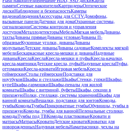
Flash накопители
Внешние HDD, SSD диски
Карты
памяти
Сетевые накопители
Картридеры
Оптические
диски
Наблюдение и безопасность
Камеры
видеонаблюдения
Аксессуары для CCTV
Домофоны,
вызывные панели
Датчики для дома
Охранные системы,
сигнализации
Системы контроля и управления
доступом
Металлодетекторы
Мебель
Мягкая мебель
Диваны,
тахты
Диваны прямые
Диваны угловые
Диваны П-
образные
Кухонные уголки, диваны
Диваны
модульные
Детские диваны
Диваны садовые
Комплекты мягкой
мебели
Бескаркасные кресла-мешки и диваны
Надувные
диваны
Кресла
Кресла
Кресла-мешки и пуфы
Кресла-качалки,
кресла-маятники
Детские кресла, пуфы
Надувные кресла
Пуфы,
оттоманки
Кресла-кровати
Игровая мебель
Кресла
геймерские
Столы геймерские
Подставки для
ноутбуков
Шкафы и стеллажи
Шкафы
Стенки, горки
Шкафы-
купе
Шкафы-гармошки
Шкафы-пеналы для жилой
комнаты
Шкафы с витриной, буфеты
Шкафы, секции в
прихожую
Полки, стеллажи, системы хранения
Шкафы для
ванной комнаты
Вешалки, подставки для зонтов
Комоды,
тумбы
Комоды
Тумбы
Прикроватные тумбы
Обувницы, тумбы в
прихожую
Комоды, тумбы для ванной
Пеленальные столики,
комоды
Тумбы под ТВ
Комоды пластиковые
Кровати и
матрасы
Матрасы
Кровати
Детские кровати
Кроватки для
новорожденных
Надувная мебель
Наматрасники, чехлы на