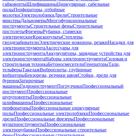
гайковерты
Шлифмашины
Циркулярные, сабельные
пилы
Перфораторы, отбойные
молотки
Электролобзики
Дрели
Строительные
миксеры
Дальномеры
Многофункциональные
инструменты
Строительные фены
Строительные
пистолеты
Фрезеры
Рубанки, стамески
электрические
Краскопульты
Степлеры,
гвоздезабиватели
Электрические ножницы, резаки
Насадки для
электроинструмента
Аксессуары для
электроинструмента
Аккумуляторы, зарядные устройства для
электроинструмента
Наборы электроинструмента
Силовая и
строительная техника
Бетоносмесители
Генераторы
Тали,
тельферы
Такелаж
Виброплиты, глубинные
вибраторы
Бензорезы, резчики швов
Стойки, дрели для
бурения
Затирочные
машины
Гидроинструмент
Погрузчики
Профессиональный
инструмент
Профессиональные
шуруповерты
Профессиональные
шлифмашины
Профессиональные
перфораторы
Профессиональные циркулярные
пилы
Профессиональные электролобзики
Профессиональные
дрели
Профессиональные фрезеры
Профессиональные
мультиинструменты
Профессиональные
электрорубанки
Профессиональные строительные
фены
Профессиональные строительные