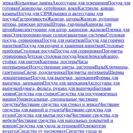
зеркал
Кольцевые лампы
Аксессуары для освещения
Посуда для
готовки
Сковороды, сотейники, воки
Кастрюли, ковши,
казаны
Посуда для СВЧ
Крышки и аксессуары для
посуды
Гастроемкости
Жалюзи, шторы
Жалюзи, рулонные
шторы, римские шторы
Шторы, гардины
Карнизы для
штор
Комплектующие для штор, карнизов, жалюзи
Пленки для
окон
Электроприводные солнцезащитные системы
Столовая
посуда, сервировка
Посуда для напитков
Посуда для горячих
напитков
Посуда для подачи и хранения напитков
Столовые
приборы
Столовая посуда
Посуда для сервировки
Предметы
сервировки
Детская столовая посуда
Декор
Зеркала
Кашпо,
стойки для цветов
Картины, постеры
Часы
интерьерные
Искусственные цветы, растения
Вазы
Ключницы,
газетницы
Свечи, подсвечники
Предметы интерьера
Ширмы
декоративные
Посуда для выпечки, запекания
Формы для
выпечки, запекания
Посуда для запекания
Аксессуары для
выпечки
Бумага, фольга, рукава для выпечки
Бытовая
химия
Средства для стирки
Средства для посудомоечных
машин
Универсальные, специальные чистящие
средства
Чистящие средства для стекол и зеркал
Чистящие
средства для ванной и туалета
Чистящие средства для
кухни
Средства для мытья посуды
Чистящие средства для
мебели
Чистящие средства для напольных покрытий и
ковров
Средства для ухода за техникой
Освежители
воздуха
Средства от насекомых
Средства ухода за