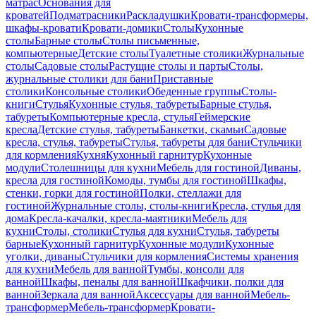
матрас
Основания для
кроватей
Подматрасники
Раскладушки
Кровати-трансформеры,
шкафы-кровати
Кровати-домики
Столы
Кухонные
столы
Барные столы
Столы письменные,
компьютерные
Детские столы
Туалетные столики
Журнальные
столы
Садовые столы
Растущие столы и парты
Столы,
журнальные столики для бани
Приставные
столики
Консольные столики
Обеденные группы
Столы-
книги
Стулья
Кухонные стулья, табуреты
Барные стулья,
табуреты
Компьютерные кресла, стулья
Геймерские
кресла
Детские стулья, табуреты
Банкетки, скамьи
Садовые
кресла, стулья, табуреты
Стулья, табуреты для бани
Стульчики
для кормления
Кухня
Кухонный гарнитур
Кухонные
модули
Столешницы для кухни
Мебель для гостиной
Диваны,
кресла для гостиной
Комоды, тумбы для гостиной
Шкафы,
стенки, горки для гостиной
Полки, стеллажи для
гостиной
Журнальные столы, столы-книги
Кресла, стулья для
дома
Кресла-качалки, кресла-маятники
Мебель для
кухни
Столы, столики
Стулья для кухни
Стулья, табуреты
барные
Кухонный гарнитур
Кухонные модули
Кухонные
уголки, диваны
Стульчики для кормления
Системы хранения
для кухни
Мебель для ванной
Тумбы, консоли для
ванной
Шкафы, пеналы для ванной
Шкафчики, полки для
ванной
Зеркала для ванной
Аксессуары для ванной
Мебель-
трансформер
Мебель-трансформер
Кровати-