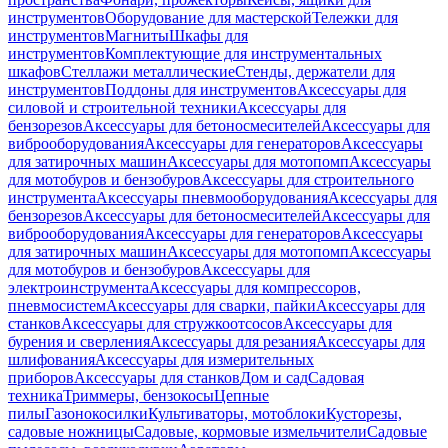
инструментов
Оборудование для мастерской
Тележки для
инструментов
Магниты
Шкафы для
инструментов
Комплектующие для инструментальных
шкафов
Стеллажи металлические
Стенды, держатели для
инструментов
Поддоны для инструментов
Аксессуары для
силовой и строительной техники
Аксессуары для
бензорезов
Аксессуары для бетоносмесителей
Аксессуары для
виброоборудования
Аксессуары для генераторов
Аксессуары
для затирочных машин
Аксессуары для мотопомп
Аксессуары
для мотобуров и бензобуров
Аксессуары для строительного
инструмента
Аксессуары пневмооборудования
Аксессуары для
бензорезов
Аксессуары для бетоносмесителей
Аксессуары для
виброоборудования
Аксессуары для генераторов
Аксессуары
для затирочных машин
Аксессуары для мотопомп
Аксессуары
для мотобуров и бензобуров
Аксессуары для
электроинструмента
Аксессуары для компрессоров,
пневмосистем
Аксессуары для сварки, пайки
Аксессуары для
станков
Аксессуары для стружкоотсосов
Аксессуары для
бурения и сверления
Аксессуары для резания
Аксессуары для
шлифования
Аксессуары для измерительных
приборов
Аксессуары для станков
Дом и сад
Садовая
техника
Триммеры, бензокосы
Цепные
пилы
Газонокосилки
Культиваторы, мотоблоки
Кусторезы,
садовые ножницы
Садовые, кормовые измельчители
Садовые