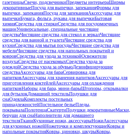
газетницы
Свечи, подсвечники
Предметы интерьера
Ширмы
декоративные
Посуда для выпечки, запекания
Формы для
выпечки, запекания
Посуда для запекания
Аксессуары для
выпечки
Бумага, фольга, рукава для выпечки
Бытовая
химия
Средства для стирки
Средства для посудомоечных
машин
Универсальные, специальные чистящие
средства
Чистящие средства для стекол и зеркал
Чистящие
средства для ванной и туалета
Чистящие средства для
кухни
Средства для мытья посуды
Чистящие средства для
мебели
Чистящие средства для напольных покрытий и
ковров
Средства для ухода за техникой
Освежители
воздуха
Средства от насекомых
Средства ухода за
одеждой
Средства ухода за обувью
Дезинфицирующие
средства
Аксессуары для бара
Сервировка для
напитков
Аксессуары для хранения напитков
Аксессуары для
приготовления коктейлей
Аксессуары для охлаждения
напитков
Наборы для бара, мини-бары
Штопоры, открывалки
для бутылок
Домашний текстиль
Подушки для
сна
Одеяла
Комплекты постельных
принадлежностей
Постельное белье
Пледы,
покрывала
Полотенца
Скатерти
Подушки декоративные
Маски,
беруши для сна
Наполнители для домашнего
текстиля
Ткани
Кухонные ножи, аксессуары
Ножи
Аксессуары
для кухонных ножей
Ножеточки и комплектующие
Ковры и
напольные покрытия
Ковры, циновки, шкуры
Ковры,