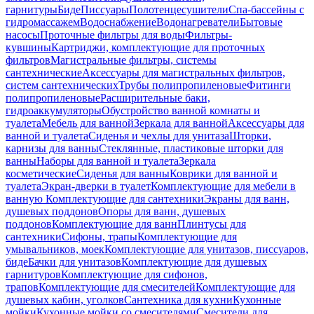
гарнитуры
Биде
Писсуары
Полотенцесушители
Спа-бассейны с
гидромассажем
Водоснабжение
Водонагреватели
Бытовые
насосы
Проточные фильтры для воды
Фильтры-
кувшины
Картриджи, комплектующие для проточных
фильтров
Магистральные фильтры, системы
сантехнические
Аксессуары для магистральных фильтров,
систем сантехнических
Трубы полипропиленовые
Фитинги
полипропиленовые
Расширительные баки,
гидроаккумуляторы
Обустройство ванной комнаты и
туалета
Мебель для ванной
Зеркала для ванной
Аксессуары для
ванной и туалета
Сиденья и чехлы для унитаза
Шторки,
карнизы для ванны
Стеклянные, пластиковые шторки для
ванны
Наборы для ванной и туалета
Зеркала
косметические
Сиденья для ванны
Коврики для ванной и
туалета
Экран-дверки в туалет
Комплектующие для мебели в
ванную
Комплектующие для сантехники
Экраны для ванн,
душевых поддонов
Опоры для ванн, душевых
поддонов
Комплектующие для ванн
Плинтусы для
сантехники
Сифоны, трапы
Комплектующие для
умывальников, моек
Комплектующие для унитазов, писсуаров,
биде
Бачки для унитазов
Комплектующие для душевых
гарнитуров
Комплектующие для сифонов,
трапов
Комплектующие для смесителей
Комплектующие для
душевых кабин, уголков
Сантехника для кухни
Кухонные
мойки
Кухонные мойки со смесителями
Смесители для