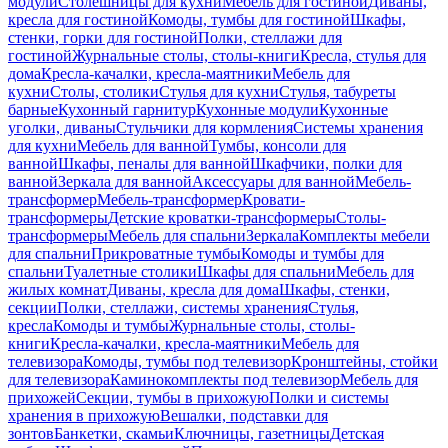
модули
Столешницы для кухни
Мебель для гостиной
Диваны,
кресла для гостиной
Комоды, тумбы для гостиной
Шкафы,
стенки, горки для гостиной
Полки, стеллажи для
гостиной
Журнальные столы, столы-книги
Кресла, стулья для
дома
Кресла-качалки, кресла-маятники
Мебель для
кухни
Столы, столики
Стулья для кухни
Стулья, табуреты
барные
Кухонный гарнитур
Кухонные модули
Кухонные
уголки, диваны
Стульчики для кормления
Системы хранения
для кухни
Мебель для ванной
Тумбы, консоли для
ванной
Шкафы, пеналы для ванной
Шкафчики, полки для
ванной
Зеркала для ванной
Аксессуары для ванной
Мебель-
трансформер
Мебель-трансформер
Кровати-
трансформеры
Детские кроватки-трансформеры
Столы-
трансформеры
Мебель для спальни
Зеркала
Комплекты мебели
для спальни
Прикроватные тумбы
Комоды и тумбы для
спальни
Туалетные столики
Шкафы для спальни
Мебель для
жилых комнат
Диваны, кресла для дома
Шкафы, стенки,
секции
Полки, стеллажи, системы хранения
Стулья,
кресла
Комоды и тумбы
Журнальные столы, столы-
книги
Кресла-качалки, кресла-маятники
Мебель для
телевизора
Комоды, тумбы под телевизор
Кронштейны, стойки
для телевизора
Каминокомплекты под телевизор
Мебель для
прихожей
Секции, тумбы в прихожую
Полки и системы
хранения в прихожую
Вешалки, подставки для
зонтов
Банкетки, скамьи
Ключницы, газетницы
Детская