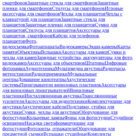
смартфонов
Защитные стекла для смартфонов
Защитные
пленки для смартфонов
Стилусы для смартфонов
Игровые
аксессуары для смартфонов
Чехлы для планшетов
Чехлы с
клавиатурой для планшетов
Защитные стекла для
планшетов
Защитные пленки для планшетов
Сумки для
планшетов
Стилусы для планшетов
Аксессуары для
планшетов, смартфонов
Кабели для телефонов,
планшетов
Фото,
видеосъемка
Фотоаппараты
Видеокамеры
Экшн-камеры
Карты
памяти
Объективы
Вспышки
Аксессуары для камер
Сумки и
чехлы для камер
Зарядные устройства, аккумуляторы для фото,
видеокамер
Аксессуары для объективов
Штативы
Цифровые
фоторамки
Аудиотехника
Мультимедиа акустика
Радиочасы,
метеостанции
Радиоприемники
Музыкальные
центры
Домашние кинотеатры
Акустические
системы
Проигрыватели виниловых пластинок
Аксессуары
для виниловых проигрывателей
Виниловые
пластинки
Инсталляционная акустика
Трансляционные
усилители
Аксессуары для аудиотехники
Комплектующие для
акустики
Акустические кабели
Подставки, стойки для
акустики
Сумки, чехлы для акустики
Оборудование для
фотостудии
Кольцевые лампы
Фоны для фотостудии
Студийное
освещение
Насадки светоформирующие для
фотостудии
Фотозонты, отражатели
Оборудование для
предметной съемки
Вспышки студийные
Комплекты