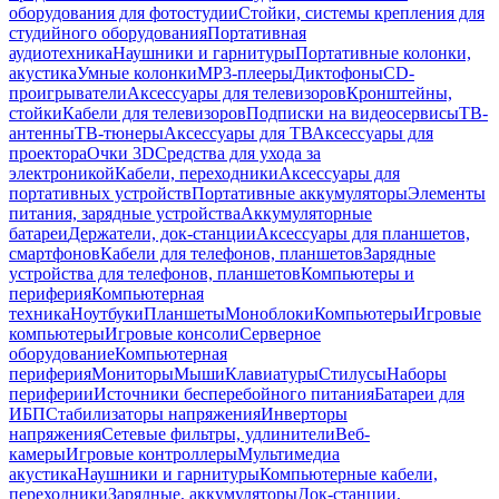
оборудования для фотостудии
Стойки, системы крепления для
студийного оборудования
Портативная
аудиотехника
Наушники и гарнитуры
Портативные колонки,
акустика
Умные колонки
MP3-плееры
Диктофоны
CD-
проигрыватели
Аксессуары для телевизоров
Кронштейны,
стойки
Кабели для телевизоров
Подписки на видеосервисы
ТВ-
антенны
ТВ-тюнеры
Аксессуары для ТВ
Аксессуары для
проектора
Очки 3D
Средства для ухода за
электроникой
Кабели, переходники
Аксессуары для
портативных устройств
Портативные аккумуляторы
Элементы
питания, зарядные устройства
Аккумуляторные
батареи
Держатели, док-станции
Аксессуары для планшетов,
смартфонов
Кабели для телефонов, планшетов
Зарядные
устройства для телефонов, планшетов
Компьютеры и
периферия
Компьютерная
техника
Ноутбуки
Планшеты
Моноблоки
Компьютеры
Игровые
компьютеры
Игровые консоли
Серверное
оборудование
Компьютерная
периферия
Мониторы
Мыши
Клавиатуры
Стилусы
Наборы
периферии
Источники бесперебойного питания
Батареи для
ИБП
Стабилизаторы напряжения
Инверторы
напряжения
Сетевые фильтры, удлинители
Веб-
камеры
Игровые контроллеры
Мультимедиа
акустика
Наушники и гарнитуры
Компьютерные кабели,
переходники
Зарядные, аккумуляторы
Док-станции,