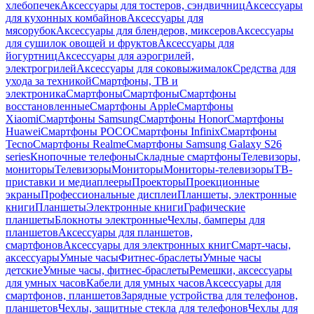
хлебопечек
Аксессуары для тостеров, сэндвичниц
Аксессуары
для кухонных комбайнов
Аксессуары для
мясорубок
Аксессуары для блендеров, миксеров
Аксессуары
для сушилок овощей и фруктов
Аксессуары для
йогуртниц
Аксессуары для аэрогрилей,
электрогрилей
Аксессуары для соковыжималок
Средства для
ухода за техникой
Смартфоны, ТВ и
электроника
Смартфоны
Смартфоны
Смартфоны
восстановленные
Смартфоны Apple
Смартфоны
Xiaomi
Смартфоны Samsung
Смартфоны Honor
Смартфоны
Huawei
Смартфоны POCO
Смартфоны Infinix
Смартфоны
Tecno
Смартфоны Realme
Смартфоны Samsung Galaxy S26
series
Кнопочные телефоны
Складные смартфоны
Телевизоры,
мониторы
Телевизоры
Мониторы
Мониторы-телевизоры
ТВ-
приставки и медиаплееры
Проекторы
Проекционные
экраны
Профессиональные дисплеи
Планшеты, электронные
книги
Планшеты
Электронные книги
Графические
планшеты
Блокноты электронные
Чехлы, бамперы для
планшетов
Аксессуары для планшетов,
смартфонов
Аксессуары для электронных книг
Смарт-часы,
аксессуары
Умные часы
Фитнес-браслеты
Умные часы
детские
Умные часы, фитнес-браслеты
Ремешки, аксессуары
для умных часов
Кабели для умных часов
Аксессуары для
смартфонов, планшетов
Зарядные устройства для телефонов,
планшетов
Чехлы, защитные стекла для телефонов
Чехлы для