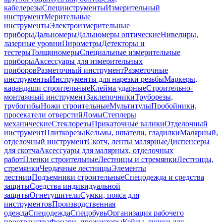
кабелерезы
Специнструменты
Измерительный
инструмент
Мерительные
инструменты
Электроизмерительные
приборы
Дальномеры
Дальномеры оптические
Нивелиры,
лазерные уровни
Пирометры
Детекторы и
тестеры
Толщиномеры
Специальные измерительные
приборы
Аксессуары для измерительных
приборов
Разметочный инструмент
Разметочные
инструменты
Инструменты для нарезки резьбы
Маркеры,
карандаши строительные
Клейма ударные
Строительно-
монтажный инструмент
Заклепочники
Труборезы,
трубогибы
Ножи строительные
Мультитулы
Пробойники,
просекатели отверстий
Ломы
Степлеры
механические
Стеклорезы
Прикаточные валики
Отделочный
инструмент
Плиткорезы
Кельмы, шпатели, гладилки
Малярный,
отделочный инструмент
Скотч, ленты малярные
Диспенсеры
для скотча
Аксессуары для малярных, отделочных
работ
Пленки строительные
Лестницы и стремянки
Лестницы,
стремянки
Чердачные лестницы
Элементы
лестниц
Подъемники строительные
Спецодежда и средства
защиты
Средства индивидуальной
защиты
Огнетушители
Сумки, пояса для
инструментов
Производственная
одежда
Спецодежда
Спецобувь
Организация рабочего
пространства
Фонари, прожекторы
Кейсы, ящики для