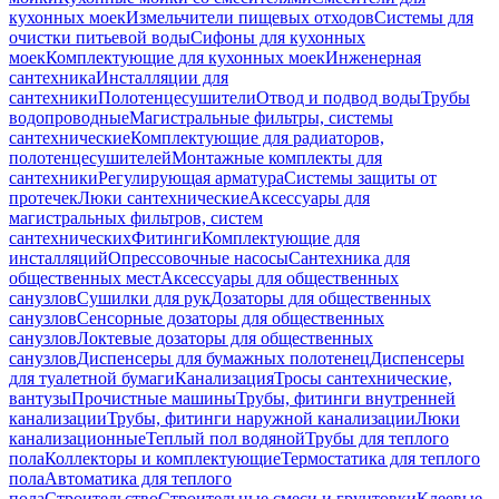
кухонных моек
Измельчители пищевых отходов
Системы для
очистки питьевой воды
Сифоны для кухонных
моек
Комплектующие для кухонных моек
Инженерная
сантехника
Инсталляции для
сантехники
Полотенцесушители
Отвод и подвод воды
Трубы
водопроводные
Магистральные фильтры, системы
сантехнические
Комплектующие для радиаторов,
полотенцесушителей
Монтажные комплекты для
сантехники
Регулирующая арматура
Системы защиты от
протечек
Люки сантехнические
Аксессуары для
магистральных фильтров, систем
сантехнических
Фитинги
Комплектующие для
инсталляций
Опрессовочные насосы
Сантехника для
общественных мест
Аксессуары для общественных
санузлов
Сушилки для рук
Дозаторы для общественных
санузлов
Сенсорные дозаторы для общественных
санузлов
Локтевые дозаторы для общественных
санузлов
Диспенсеры для бумажных полотенец
Диспенсеры
для туалетной бумаги
Канализация
Тросы сантехнические,
вантузы
Прочистные машины
Трубы, фитинги внутренней
канализации
Трубы, фитинги наружной канализации
Люки
канализационные
Теплый пол водяной
Трубы для теплого
пола
Коллекторы и комплектующие
Термостатика для теплого
пола
Автоматика для теплого
пола
Строительство
Строительные смеси и грунтовки
Клеевые