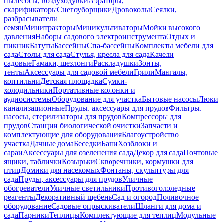
пылесосы, воздуходувки
Аэраторы,
скарификаторы
Снегоуборщики
Дровоколы
Сеялки,
разбрасыватели
семян
Минитракторы
Миникультиваторы
Мойки высокого
давления
Наборы садового электроинструмента
Отдых и
пикник
Батуты
Бассейны
Спа-бассейны
Комплекты мебели для
сада
Столы для сада
Стулья, кресла для сада
Качели
садовые
Гамаки, шезлонги
Раскладушки
Зонты,
тенты
Аксессуары для садовой мебели
Грили
Мангалы,
коптильни
Детская площадка
Сумки-
холодильники
Портативные колонки и
аудиосистемы
Оборудование для участка
Бытовые насосы
Люки
канализационные
Пруды, аксессуары для прудов
Фильтры,
насосы, стерилизаторы для прудов
Компрессоры для
прудов
Станции биологической очистки
Запчасти и
комплектующие для оборудования
Благоустройство
участка
Дачные дома
Беседки
Бани
Хозблоки и
сараи
Аксессуары для озеленения сада
Декор для сада
Почтовые
ящики, таблички
Козырьки
Скворечники, кормушки для
птиц
Домики для насекомых
Фонтаны, скульптуры для
сада
Пруды, аксессуары для прудов
Уличные
обогреватели
Уличные светильники
Противогололедные
реагенты
Декоративный щебень
Сад и огород
Поливочное
оборудование
Садовые опрыскиватели
Шланги для дома и
сада
Парники
Теплицы
Комплектующие для теплиц
Модульные