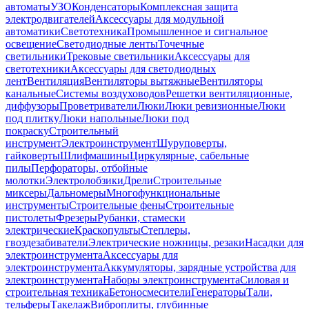
автоматы
УЗО
Конденсаторы
Комплексная защита
электродвигателей
Аксессуары для модульной
автоматики
Светотехника
Промышленное и сигнальное
освещение
Светодиодные ленты
Точечные
светильники
Трековые светильники
Аксессуары для
светотехники
Аксессуары для светодиодных
лент
Вентиляция
Вентиляторы вытяжные
Вентиляторы
канальные
Системы воздуховодов
Решетки вентиляционные,
диффузоры
Проветриватели
Люки
Люки ревизионные
Люки
под плитку
Люки напольные
Люки под
покраску
Строительный
инструмент
Электроинструмент
Шуруповерты,
гайковерты
Шлифмашины
Циркулярные, сабельные
пилы
Перфораторы, отбойные
молотки
Электролобзики
Дрели
Строительные
миксеры
Дальномеры
Многофункциональные
инструменты
Строительные фены
Строительные
пистолеты
Фрезеры
Рубанки, стамески
электрические
Краскопульты
Степлеры,
гвоздезабиватели
Электрические ножницы, резаки
Насадки для
электроинструмента
Аксессуары для
электроинструмента
Аккумуляторы, зарядные устройства для
электроинструмента
Наборы электроинструмента
Силовая и
строительная техника
Бетоносмесители
Генераторы
Тали,
тельферы
Такелаж
Виброплиты, глубинные