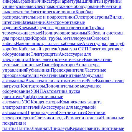
анкеры
Карабины
Фиксаторы арматуры
Шплинты
Пружины
универсальные
Электромонтажное оборудование
Розетки и
выключатели
Электрические звонки
Коробки
распределительные и подрозетники
Электропатроны
Вилки,
штепсели
Заземление
Электромонтажные
изделия
Клеммы
Средства диэлектрические
Трубки
термоусаживаемые
Изолирующие зажимы
Кабель и системы
для прокладки
Короба, трубы, металлорукав
Силовой
кабель
Наконечники, гильзы кабельные
Аксессуары для труб,
коробов
Кабельный крепеж
Арматура СИП
Электрощитовое
оборудование
Электрощиты
Аксессуары для
электрощита
Шины электротехнические
Выключатели
путевые, концевые
Трансформаторы
Аппаратура
управления
Рубильники
Предохранители
Частотные
преобразователи
Пускатели магнитные
Модульная
автоматика
Выключатели автоматические
Реле
Выключатели
нагрузки
Контакторы
Дополнительное модульное
оборудование
УЗИП
Автоматика пуска
двигателя
Дифференциальные
автоматы
УЗО
Конденсаторы
Комплексная защита
электродвигателей
Аксессуары для модульной
автоматики
Приборы учета
Счетчики газа
Счетчики
электроэнергии
Счетчики воды
Ремонт и отделка
Напольные
покрытия и
плитка
Плитка
Ламинат
Линолеум
Керамогранит
Спортивные