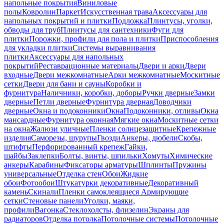
напольные покрытия
Виниловые
полы
Ковролин
Паркет
Искусственная трава
Аксессуары для
напольных покрытий и плитки
Подложка
Плинтусы, уголки,
обводы для труб
Плинтусы для сантехники
Фуги для
плитки
Порожки, профили для пола и плитки
Приспособления
для укладки плитки
Системы выравнивания
плитки
Аксессуары для напольных
покрытий
Реставрационные материалы
Двери и арки
Двери
входные
Двери межкомнатные
Арки межкомнатные
Москитные
сетки
Двери для бани и сауны
Коробки и
фурнитура
Наличники, коробки, доборы
Ручки дверные
Замки
дверные
Петли дверные
Фурнитура дверная
Доводчики
дверные
Окна и подоконники
Окна
Подоконники, отливы
Окна
мансардные
Фурнитура оконная
Мягкие окна
Москитные сетки
на окна
Жалюзи уличные
Пленки солнцезащитные
Крепежные
изделия
Саморезы, шурупы
Гвозди
Анкеры, дюбели
Скобы,
штифты
Перфорированный крепеж
Гайки,
шайбы
Заклепки
Болты, винты, шпильки
Хомуты
Химические
анкеры
Карабины
Фиксаторы арматуры
Шплинты
Пружины
универсальные
Отделка стен
Обои
Жидкие
обои
Фотообои
Штукатурки декоративные
Декоративный
камень
Скинали
Пленки самоклеящиеся
Армирующие
сетки
Стеновые панели
Уголки, маяки,
профили
Вагонка
Стеклохолсты, флизелин
Экраны для
радиаторов
Отделка потолка
Потолочные системы
Потолочные