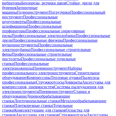
вибраторы
Бензорезы, резчики швов
Стойки, дрели для
бурения
Затирочные
машины
Гидроинструмент
Погрузчики
Профессиональный
инструмент
Профессиональные
шуруповерты
Профессиональные
шлифмашины
Профессиональные
перфораторы
Профессиональные циркулярные
пилы
Профессиональные электролобзики
Профессиональные
дрели
Профессиональные фрезеры
Профессиональные
мультиинструменты
Профессиональные
электрорубанки
Профессиональные строительные
фены
Профессиональные строительные
пистолеты
Профессиональные точильные
станки
Профессиональные
электроножницы
Пневмоинструмент
Наборы
профессионального электроинструмента
Строительное
оборудование
Компрессоры
Тепловые пушки
Пылесосы
профессиональные
Стружкоотсосы
Домкраты
Аксессуары для
компрессоров, пневмосистем
Системы пылеудаления для
электроинструмента
Пневмоинструмент
Станки и
оборудование
Деревообрабатывающие
станки
Ленточнопильные станки
Металлообрабатывающие
станки
Плиткорезные станки
Точильные
станки
Комплектующие для станков
Оснастка для
станков
Аксессуары для станков
Стружкоотсосы
Аксессуары