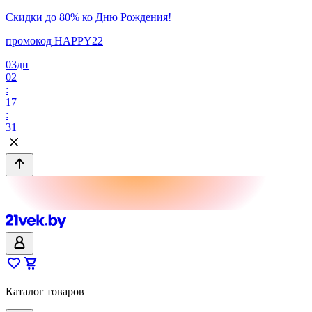
Скидки до 80% ко Дню Рождения!
промокод HAPPY22
03
дн
02
:
17
:
31
Каталог товаров