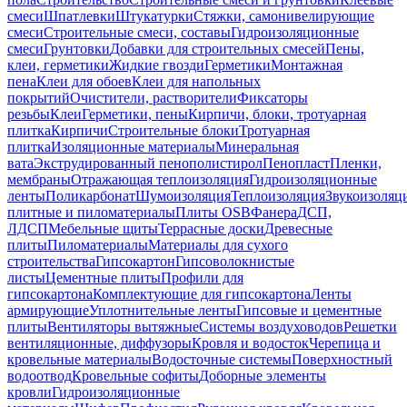
смеси
Шпатлевки
Штукатурки
Стяжки, самонивелирующие
смеси
Строительные смеси, составы
Гидроизоляционные
смеси
Грунтовки
Добавки для строительных смесей
Пены,
клеи, герметики
Жидкие гвозди
Герметики
Монтажная
пена
Клеи для обоев
Клеи для напольных
покрытий
Очистители, растворители
Фиксаторы
резьбы
Клеи
Герметики, пены
Кирпичи, блоки, тротуарная
плитка
Кирпичи
Строительные блоки
Тротуарная
плитка
Изоляционные материалы
Минеральная
вата
Экструдированный пенополистирол
Пенопласт
Пленки,
мембраны
Отражающая теплоизоляция
Гидроизоляционные
ленты
Поликарбонат
Шумоизоляция
Теплоизоляция
Звукоизоляц
плитные и пиломатериалы
Плиты OSB
Фанера
ДСП,
ЛДСП
Мебельные щиты
Террасные доски
Древесные
плиты
Пиломатериалы
Материалы для сухого
строительства
Гипсокартон
Гипсоволокнистые
листы
Цементные плиты
Профили для
гипсокартона
Комплектующие для гипсокартона
Ленты
армирующие
Уплотнительные ленты
Гипсовые и цементные
плиты
Вентиляторы вытяжные
Системы воздуховодов
Решетки
вентиляционные, диффузоры
Кровля и водосток
Черепица и
кровельные материалы
Водосточные системы
Поверхностный
водоотвод
Кровельные софиты
Доборные элементы
кровли
Гидроизоляционные