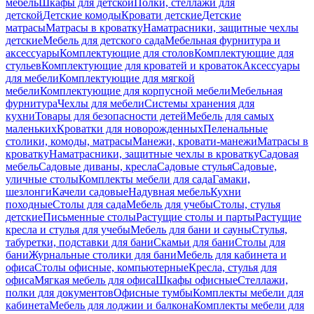
мебель
Шкафы для детской
Полки, стеллажи для
детской
Детские комоды
Кровати детские
Детские
матрасы
Матрасы в кроватку
Наматрасники, защитные чехлы
детские
Мебель для детского сада
Мебельная фурнитура и
аксессуары
Комплектующие для столов
Комплектующие для
стульев
Комплектующие для кроватей и кроваток
Аксессуары
для мебели
Комплектующие для мягкой
мебели
Комплектующие для корпусной мебели
Мебельная
фурнитура
Чехлы для мебели
Системы хранения для
кухни
Товары для безопасности детей
Мебель для самых
маленьких
Кроватки для новорожденных
Пеленальные
столики, комоды, матрасы
Манежи, кровати-манежи
Матрасы в
кроватку
Наматрасники, защитные чехлы в кроватку
Садовая
мебель
Садовые диваны, кресла
Садовые стулья
Садовые,
уличные столы
Комплекты мебели для сада
Гамаки,
шезлонги
Качели садовые
Надувная мебель
Кухни
походные
Столы для сада
Мебель для учебы
Столы, стулья
детские
Письменные столы
Растущие столы и парты
Растущие
кресла и стулья для учебы
Мебель для бани и сауны
Стулья,
табуретки, подставки для бани
Скамьи для бани
Столы для
бани
Журнальные столики для бани
Мебель для кабинета и
офиса
Столы офисные, компьютерные
Кресла, стулья для
офиса
Мягкая мебель для офиса
Шкафы офисные
Стеллажи,
полки для документов
Офисные тумбы
Комплекты мебели для
кабинета
Мебель для лоджии и балкона
Комплекты мебели для