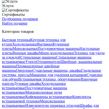
Услуги
Сертификаты
Подборщик подарков
Найти подарки
Категории товаров
Бытовая техника
Крупная техника для
кухни
Холодильники
Вытяжки
Кухонные
плиты
Морозильники
Посудомоечные машины
Настольные
плиты
Винные шкафы
Мини-холодильники
Техника для ухода
за одеждой
Стиральные машины
Стиральные машины
встраиваемые
Утюги
Отпариватели
Швейные, вышивальные
машины
Промышленные швейные
машины
Оверлоки
Сушильные машины, шкафы
Гладильные
системы, прессы
Машинки для удаления катышков
Сушилки
для обуви
Встраиваемая техника, оборудование
Варочные
панели
Духовые шкафы
Холодильники
встраиваемые
Посудомоечные машины
встраиваемые
Микроволновые печи
встраиваемые
Кофемашины встраиваемые
Комплекты
встраиваемой техники
Морозильники
встраиваемые
Измельчители пищевых отходов
Шкафы для