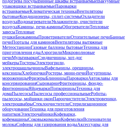
подогрева посуды
Винные шкафы встраиваемые
Вакуумные
упаковщики встраиваемые
Пароварки
встраиваемые
Климатическая техника
Вентиляторы
бытовые
Кондиционеры, сплит-системы
Охладители
воздуха
Водонагреватели
Увлажнители, очистители
воздуха
Камины, печи-камины
Обогреватели
Тепловые
завесы
Тепловые
пушки
Биокамины
Проветриватели
Отопительные печи
Банные
печи
Порталы для каминов
Вентиляторы вытяжные
Метеостанции
Газовые баллоны бытовые
Техника для
приготовления еды
Аэрогрили
Микроволновые
печи
Мультиварки
Сэндвичницы, хот-дог
мейкеры
Тостеры
Электрогрили,
электрошашлычницы
Вафельницы, орешницы,
кексницы
Хлебопечки
Ростеры, мини-печи
Йогуртницы,
мороженицы
Фризеры
Блинницы
Пароварки
Автоклавы для
консервирования
Сыроварни
Фритюрницы, фондю-
фритюрницы
Яйцеварки
Попкорницы
Техника для
дома
Пылесосы
Пылесосы профессиональные
Роботы-
пылесосы, мойщики окон
Пароочистители
Электровеники,
электрошвабры
Стеклоочистители
Стерилизационное
оборудование
Техника для приготовления
напитков
Электрочайники
Кофеварки,
кофемашины
Соковыжималки
Кофемолки
Вспениватели
молока
Сифоны для газирования воды
Аксессуары для