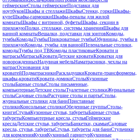
геймерские
Столы геймерские
Подставки для
ноутбуков
Шкафы и стеллажи
Шкафы
Стенки, горки
Шкафы-
купе
Шкафы-гармошки
Шкафы-пеналы для жилой
комнаты
Шкафы с витриной, буфеты
Шкафы, секции в
прихожую
Полки, стеллажи, системы хранения
Шкафы для
ванной комнаты
Вешалки, подставки для зонтов
Комоды,
тумбы
Комоды
Тумбы
Прикроватные тумбы
Обувницы, тумбы в
прихожую
Комоды, тумбы для ванной
Пеленальные столики,
комоды
Тумбы под ТВ
Комоды пластиковые
Кровати и
матрасы
Матрасы
Кровати
Детские кровати
Кроватки для
новорожденных
Надувная мебель
Наматрасники, чехлы на
матрас
Основания для
кроватей
Подматрасники
Раскладушки
Кровати-трансформеры,
шкафы-кровати
Кровати-домики
Столы
Кухонные
столы
Барные столы
Столы письменные,
компьютерные
Детские столы
Туалетные столики
Журнальные
столы
Садовые столы
Растущие столы и парты
Столы,
журнальные столики для бани
Приставные
столики
Консольные столики
Обеденные группы
Столы-
книги
Стулья
Кухонные стулья, табуреты
Барные стулья,
табуреты
Компьютерные кресла, стулья
Геймерские
кресла
Детские стулья, табуреты
Банкетки, скамьи
Садовые
кресла, стулья, табуреты
Стулья, табуреты для бани
Стульчики
для кормления
Кухня
Кухонный гарнитур
Кухонные