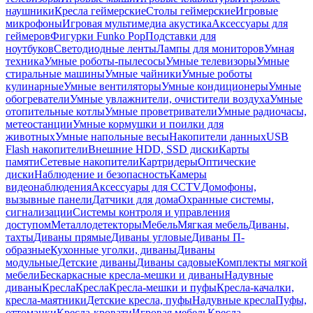
наушники
Кресла геймерские
Столы геймерские
Игровые
микрофоны
Игровая мультимедиа акустика
Аксессуары для
геймеров
Фигурки Funko Pop
Подставки для
ноутбуков
Светодиодные ленты
Лампы для мониторов
Умная
техника
Умные роботы-пылесосы
Умные телевизоры
Умные
стиральные машины
Умные чайники
Умные роботы
кулинарные
Умные вентиляторы
Умные кондиционеры
Умные
обогреватели
Умные увлажнители, очистители воздуха
Умные
отопительные котлы
Умные проветриватели
Умные радиочасы,
метеостанции
Умные кормушки и поилки для
животных
Умные напольные весы
Накопители данных
USB
Flash накопители
Внешние HDD, SSD диски
Карты
памяти
Сетевые накопители
Картридеры
Оптические
диски
Наблюдение и безопасность
Камеры
видеонаблюдения
Аксессуары для CCTV
Домофоны,
вызывные панели
Датчики для дома
Охранные системы,
сигнализации
Системы контроля и управления
доступом
Металлодетекторы
Мебель
Мягкая мебель
Диваны,
тахты
Диваны прямые
Диваны угловые
Диваны П-
образные
Кухонные уголки, диваны
Диваны
модульные
Детские диваны
Диваны садовые
Комплекты мягкой
мебели
Бескаркасные кресла-мешки и диваны
Надувные
диваны
Кресла
Кресла
Кресла-мешки и пуфы
Кресла-качалки,
кресла-маятники
Детские кресла, пуфы
Надувные кресла
Пуфы,
оттоманки
Кресла-кровати
Игровая мебель
Кресла