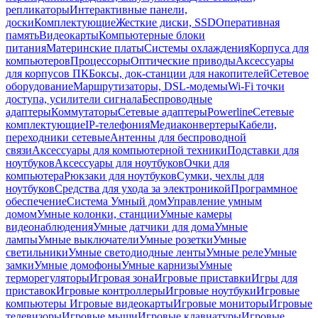
репликаторы
Интерактивные панели,
доски
Комплектующие
Жесткие диски, SSD
Оперативная
память
Видеокарты
Компьютерные блоки
питания
Материнские платы
Системы охлаждения
Корпуса для
компьютеров
Процессоры
Оптические приводы
Аксессуары
для корпусов ПК
Боксы, док-станции для накопителей
Сетевое
оборудование
Маршрутизаторы, DSL-модемы
Wi-Fi точки
доступа, усилители сигнала
Беспроводные
адаптеры
Коммутаторы
Сетевые адаптеры
Powerline
Сетевые
комплектующие
IP-телефония
Медиаконвертеры
Кабели,
переходники сетевые
Антенны для беспроводной
связи
Аксессуары для компьютерной техники
Подставки для
ноутбуков
Аксессуары для ноутбуков
Очки для
компьютера
Рюкзаки для ноутбуков
Сумки, чехлы для
ноутбуков
Средства для ухода за электроникой
Программное
обеспечение
Система Умный дом
Управление умным
домом
Умные колонки, станции
Умные камеры
видеонаблюдения
Умные датчики для дома
Умные
лампы
Умные выключатели
Умные розетки
Умные
светильники
Умные светодиодные ленты
Умные реле
Умные
замки
Умные домофоны
Умные карнизы
Умные
терморегуляторы
Игровая зона
Игровые приставки
Игры для
приставок
Игровые контроллеры
Игровые ноутбуки
Игровые
компьютеры
Игровые видеокарты
Игровые мониторы
Игровые
телевизоры
Игровые мыши
Игровые клавиатуры
Игровые