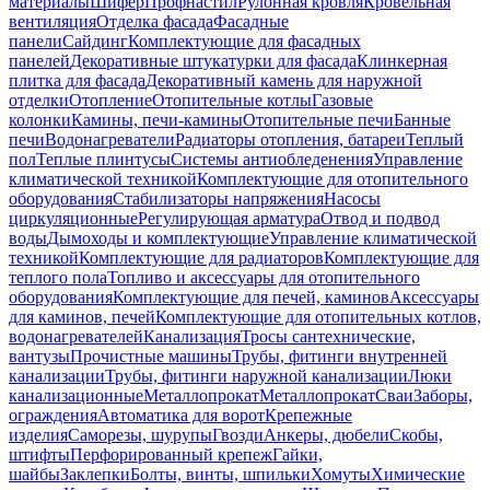
материалы
Шифер
Профнастил
Рулонная кровля
Кровельная
вентиляция
Отделка фасада
Фасадные
панели
Сайдинг
Комплектующие для фасадных
панелей
Декоративные штукатурки для фасада
Клинкерная
плитка для фасада
Декоративный камень для наружной
отделки
Отопление
Отопительные котлы
Газовые
колонки
Камины, печи-камины
Отопительные печи
Банные
печи
Водонагреватели
Радиаторы отопления, батареи
Теплый
пол
Теплые плинтусы
Системы антиобледенения
Управление
климатической техникой
Комплектующие для отопительного
оборудования
Стабилизаторы напряжения
Насосы
циркуляционные
Регулирующая арматура
Отвод и подвод
воды
Дымоходы и комплектующие
Управление климатической
техникой
Комплектующие для радиаторов
Комплектующие для
теплого пола
Топливо и аксессуары для отопительного
оборудования
Комплектующие для печей, каминов
Аксессуары
для каминов, печей
Комплектующие для отопительных котлов,
водонагревателей
Канализация
Тросы сантехнические,
вантузы
Прочистные машины
Трубы, фитинги внутренней
канализации
Трубы, фитинги наружной канализации
Люки
канализационные
Металлопрокат
Металлопрокат
Сваи
Заборы,
ограждения
Автоматика для ворот
Крепежные
изделия
Саморезы, шурупы
Гвозди
Анкеры, дюбели
Скобы,
штифты
Перфорированный крепеж
Гайки,
шайбы
Заклепки
Болты, винты, шпильки
Хомуты
Химические