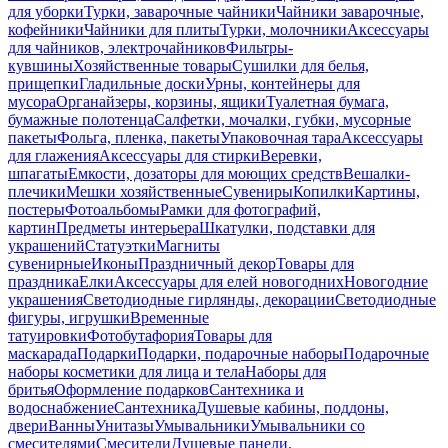
для уборки
Турки, заварочные чайники
Чайники заварочные,
кофейники
Чайники для плиты
Турки, молочники
Аксессуары
для чайников, электрочайников
Фильтры-
кувшины
Хозяйственные товары
Сушилки для белья,
прищепки
Гладильные доски
Урны, контейнеры для
мусора
Органайзеры, корзины, ящики
Туалетная бумага,
бумажные полотенца
Салфетки, мочалки, губки, мусорные
пакеты
Фольга, пленка, пакеты
Упаковочная тара
Аксессуары
для глажения
Аксессуары для стирки
Веревки,
шпагаты
Емкости, дозаторы для моющих средств
Вешалки-
плечики
Мешки хозяйственные
Сувениры
Копилки
Картины,
постеры
Фотоальбомы
Рамки для фотографий,
картин
Предметы интерьера
Шкатулки, подставки для
украшений
Статуэтки
Магниты
сувенирные
Иконы
Праздничный декор
Товары для
праздника
Елки
Аксессуары для елей новогодних
Новогодние
украшения
Светодиодные гирлянды, декорации
Светодиодные
фигуры, игрушки
Временные
татуировки
Фотобутафория
Товары для
маскарада
Подарки
Подарки, подарочные наборы
Подарочные
наборы косметики для лица и тела
Наборы для
бритья
Оформление подарков
Сантехника и
водоснабжение
Сантехника
Душевые кабины, поддоны,
двери
Ванны
Унитазы
Умывальники
Умывальники со
смесителями
Смесители
Душевые панели,