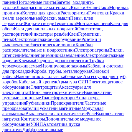
панели
Потолочные плиты
Багеты, молдинги,
уголки
Лакокрасочные материалы
Краски
Эмали
Лаки
Морилки,
пропитки
Колеры для краски
Растворители
Грунтовки
Краски,
эмали аэрозольные
Краски, эмали
Пены, клеи,
герметики
Жидкие гвозди
Герметики
Монтажная пена
Клеи для
обоев
Клеи для напольных покрытий
Очистители,
растворители
Фиксаторы резьбы
Клеи
Герметики,
пены
Электромонтажное оборудование
Розетки и
выключатели
Электрические звонки
Коробки
распределительные и подрозетники
Электропатроны
Вилки,
штепсели
Молниеприемники
Заземление
Электромонтажные
изделия
Клеммы
Средства диэлектрические
Трубки
термоусаживаемые
Изолирующие зажимы
Кабель и системы
для прокладки
Короба, трубы, металлорукав
Силовой
кабель
Наконечники, гильзы кабельные
Аксессуары для труб,
коробов
Кабельный крепеж
Арматура СИП
Электрощитовое
оборудование
Электрощиты
Аксессуары для
электрощита
Шины электротехнические
Выключатели
путевые, концевые
Трансформаторы
Аппаратура
управления
Рубильники
Предохранители
Частотные
преобразователи
Пускатели магнитные
Модульная
автоматика
Выключатели автоматические
Реле
Выключатели
нагрузки
Контакторы
Дополнительное модульное
оборудование
УЗИП
Автоматика пуска
двигателя
Дифференциальные