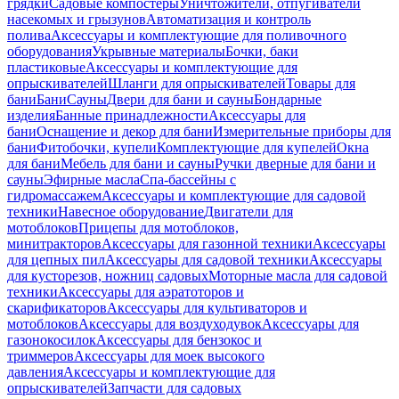
грядки
Садовые компостеры
Уничтожители, отпугиватели
насекомых и грызунов
Автоматизация и контроль
полива
Аксессуары и комплектующие для поливочного
оборудования
Укрывные материалы
Бочки, баки
пластиковые
Аксессуары и комплектующие для
опрыскивателей
Шланги для опрыскивателей
Товары для
бани
Бани
Сауны
Двери для бани и сауны
Бондарные
изделия
Банные принадлежности
Аксессуары для
бани
Оснащение и декор для бани
Измерительные приборы для
бани
Фитобочки, купели
Комплектующие для купелей
Окна
для бани
Мебель для бани и сауны
Ручки дверные для бани и
сауны
Эфирные масла
Спа-бассейны с
гидромассажем
Аксессуары и комплектующие для садовой
техники
Навесное оборудование
Двигатели для
мотоблоков
Прицепы для мотоблоков,
минитракторов
Аксессуары для газонной техники
Аксессуары
для цепных пил
Аксессуары для садовой техники
Аксессуары
для кусторезов, ножниц садовых
Моторные масла для садовой
техники
Аксессуары для аэратоторов и
скарификаторов
Аксессуары для культиваторов и
мотоблоков
Аксессуары для воздуходувок
Аксессуары для
газонокосилок
Аксессуары для бензокос и
триммеров
Аксессуары для моек высокого
давления
Аксессуары и комплектующие для
опрыскивателей
Запчасти для садовых