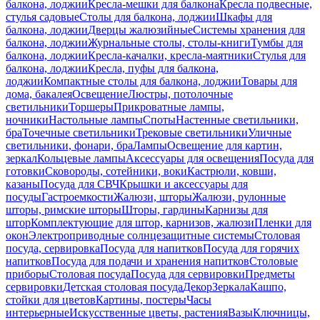
балкона, лоджии
Кресла-мешки для балкона
Кресла подвесные,
стулья садовые
Столы для балкона, лоджии
Шкафы для
балкона, лоджии
Дверцы жалюзийные
Системы хранения для
балкона, лоджии
Журнальные столы, столы-книги
Тумбы для
балкона, лоджии
Кресла-качалки, кресла-маятники
Стулья для
балкона, лоджии
Кресла, пуфы для балкона,
лоджии
Компактные столы для балкона, лоджии
Товары для
дома, бакалея
Освещение
Люстры, потолочные
светильники
Торшеры
Прикроватные лампы,
ночники
Настольные лампы
Споты
Настенные светильники,
бра
Точечные светильники
Трековые светильники
Уличные
светильники, фонари, бра
Лампы
Освещение для картин,
зеркал
Кольцевые лампы
Аксессуары для освещения
Посуда для
готовки
Сковороды, сотейники, воки
Кастрюли, ковши,
казаны
Посуда для СВЧ
Крышки и аксессуары для
посуды
Гастроемкости
Жалюзи, шторы
Жалюзи, рулонные
шторы, римские шторы
Шторы, гардины
Карнизы для
штор
Комплектующие для штор, карнизов, жалюзи
Пленки для
окон
Электроприводные солнцезащитные системы
Столовая
посуда, сервировка
Посуда для напитков
Посуда для горячих
напитков
Посуда для подачи и хранения напитков
Столовые
приборы
Столовая посуда
Посуда для сервировки
Предметы
сервировки
Детская столовая посуда
Декор
Зеркала
Кашпо,
стойки для цветов
Картины, постеры
Часы
интерьерные
Искусственные цветы, растения
Вазы
Ключницы,