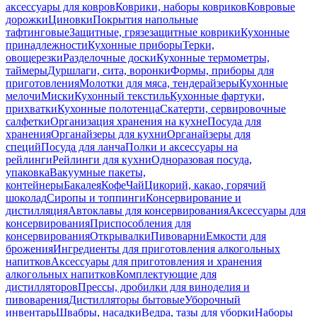
аксессуары для ковров
Коврики, наборы ковриков
Ковровые
дорожки
Циновки
Покрытия напольные
тафтинговые
Защитные, грязезащитные коврики
Кухонные
принадлежности
Кухонные приборы
Терки,
овощерезки
Разделочные доски
Кухонные термометры,
таймеры
Дуршлаги, сита, воронки
Формы, приборы для
приготовления
Молотки для мяса, тендерайзеры
Кухонные
мелочи
Миски
Кухонный текстиль
Кухонные фартуки,
прихватки
Кухонные полотенца
Скатерти, сервировочные
салфетки
Организация хранения на кухне
Посуда для
хранения
Органайзеры для кухни
Органайзеры для
специй
Посуда для ланча
Полки и аксессуары на
рейлинги
Рейлинги для кухни
Одноразовая посуда,
упаковка
Вакуумные пакеты,
контейнеры
Бакалея
Кофе
Чай
Цикорий, какао, горячий
шоколад
Сиропы и топпинги
Консервирование и
дистилляция
Автоклавы для консервирования
Аксессуары для
консервирования
Приспособления для
консервирования
Открывалки
Пивоварни
Емкости для
брожения
Ингредиенты для приготовления алкогольных
напитков
Аксессуары для приготовления и хранения
алкогольных напитков
Комплектующие для
дистилляторов
Прессы, дробилки для виноделия и
пивоварения
Дистилляторы бытовые
Уборочный
инвентарь
Швабры, насадки
Ведра, тазы для уборки
Наборы