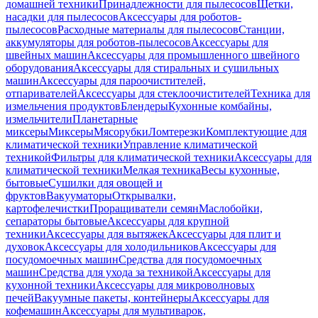
домашней техники
Принадлежности для пылесосов
Щетки,
насадки для пылесосов
Аксессуары для роботов-
пылесосов
Расходные материалы для пылесосов
Станции,
аккумуляторы для роботов-пылесосов
Аксессуары для
швейных машин
Аксессуары для промышленного швейного
оборудования
Аксессуары для стиральных и сушильных
машин
Аксессуары для пароочистителей,
отпаривателей
Аксессуары для стеклоочистителей
Техника для
измельчения продуктов
Блендеры
Кухонные комбайны,
измельчители
Планетарные
миксеры
Миксеры
Мясорубки
Ломтерезки
Комплектующие для
климатической техники
Управление климатической
техникой
Фильтры для климатической техники
Аксессуары для
климатической техники
Мелкая техника
Весы кухонные,
бытовые
Сушилки для овощей и
фруктов
Вакууматоры
Открывалки,
картофелечистки
Проращиватели семян
Маслобойки,
сепараторы бытовые
Аксессуары для крупной
техники
Аксессуары для вытяжек
Аксессуары для плит и
духовок
Аксессуары для холодильников
Аксессуары для
посудомоечных машин
Средства для посудомоечных
машин
Средства для ухода за техникой
Аксессуары для
кухонной техники
Аксессуары для микроволновых
печей
Вакуумные пакеты, контейнеры
Аксессуары для
кофемашин
Аксессуары для мультиварок,