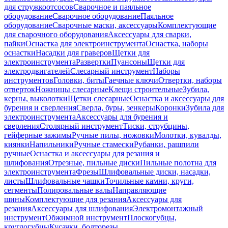
для стружкоотсосов
Сварочное и паяльное
оборудование
Сварочное оборудование
Паяльное
оборудование
Сварочные маски, аксессуары
Комплектующие
для сварочного оборудования
Аксессуары для сварки,
пайки
Оснастка для электроинструмента
Оснастка, наборы
оснастки
Насадки для граверов
Щетки для
электроинструмента
Развертки
Пуансоны
Щетки для
электродвигателей
Слесарный инструмент
Наборы
инструментов
Головки, биты
Гаечные ключи
Отвертки, наборы
отверток
Ножницы слесарные
Клещи строительные
Зубила,
керны, выколотки
Щетки слесарные
Оснастка и аксессуары для
бурения и сверления
Сверла, буры, зенкеры
Коронки
Зубила для
электроинструмента
Аксессуары для бурения и
сверления
Столярный инструмент
Тиски, струбцины,
гейферные зажимы
Ручные пилы, ножовки
Молотки, кувалды,
киянки
Напильники
Ручные стамески
Рубанки, рашпили
ручные
Оснастка и аксессуары для резания и
шлифования
Отрезные, пильные диски
Пильные полотна для
электроинструмента
Фрезы
Шлифовальные диски, насадки,
листы
Шлифовальные чашки
Точильные камни, круги,
сегменты
Полировальные валы
Направляющие
шины
Комплектующие для резания
Аксессуары для
резания
Аксессуары для шлифования
Электромонтажный
инструмент
Обжимной инструмент
Плоскогубцы,
круглогубцы
Кусачки, болторезы,