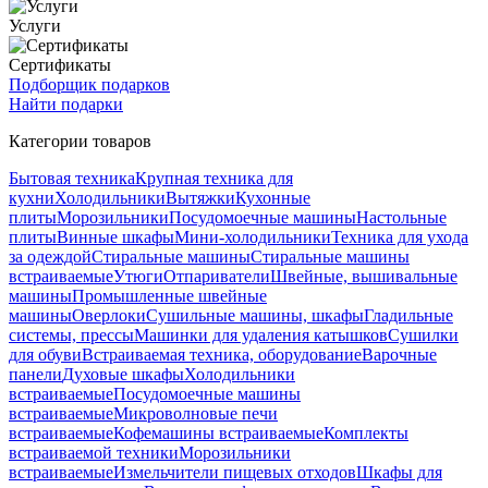
Услуги
Сертификаты
Подборщик подарков
Найти подарки
Категории товаров
Бытовая техника
Крупная техника для
кухни
Холодильники
Вытяжки
Кухонные
плиты
Морозильники
Посудомоечные машины
Настольные
плиты
Винные шкафы
Мини-холодильники
Техника для ухода
за одеждой
Стиральные машины
Стиральные машины
встраиваемые
Утюги
Отпариватели
Швейные, вышивальные
машины
Промышленные швейные
машины
Оверлоки
Сушильные машины, шкафы
Гладильные
системы, прессы
Машинки для удаления катышков
Сушилки
для обуви
Встраиваемая техника, оборудование
Варочные
панели
Духовые шкафы
Холодильники
встраиваемые
Посудомоечные машины
встраиваемые
Микроволновые печи
встраиваемые
Кофемашины встраиваемые
Комплекты
встраиваемой техники
Морозильники
встраиваемые
Измельчители пищевых отходов
Шкафы для