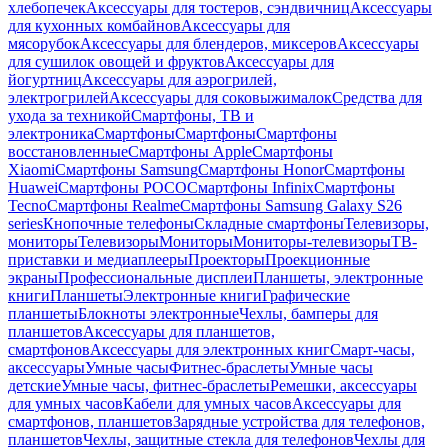
хлебопечек
Аксессуары для тостеров, сэндвичниц
Аксессуары
для кухонных комбайнов
Аксессуары для
мясорубок
Аксессуары для блендеров, миксеров
Аксессуары
для сушилок овощей и фруктов
Аксессуары для
йогуртниц
Аксессуары для аэрогрилей,
электрогрилей
Аксессуары для соковыжималок
Средства для
ухода за техникой
Смартфоны, ТВ и
электроника
Смартфоны
Смартфоны
Смартфоны
восстановленные
Смартфоны Apple
Смартфоны
Xiaomi
Смартфоны Samsung
Смартфоны Honor
Смартфоны
Huawei
Смартфоны POCO
Смартфоны Infinix
Смартфоны
Tecno
Смартфоны Realme
Смартфоны Samsung Galaxy S26
series
Кнопочные телефоны
Складные смартфоны
Телевизоры,
мониторы
Телевизоры
Мониторы
Мониторы-телевизоры
ТВ-
приставки и медиаплееры
Проекторы
Проекционные
экраны
Профессиональные дисплеи
Планшеты, электронные
книги
Планшеты
Электронные книги
Графические
планшеты
Блокноты электронные
Чехлы, бамперы для
планшетов
Аксессуары для планшетов,
смартфонов
Аксессуары для электронных книг
Смарт-часы,
аксессуары
Умные часы
Фитнес-браслеты
Умные часы
детские
Умные часы, фитнес-браслеты
Ремешки, аксессуары
для умных часов
Кабели для умных часов
Аксессуары для
смартфонов, планшетов
Зарядные устройства для телефонов,
планшетов
Чехлы, защитные стекла для телефонов
Чехлы для