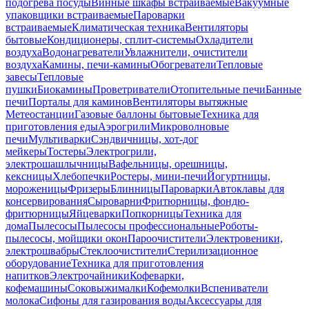
подогрева посуды
Винные шкафы встраиваемые
Вакуумные
упаковщики встраиваемые
Пароварки
встраиваемые
Климатическая техника
Вентиляторы
бытовые
Кондиционеры, сплит-системы
Охладители
воздуха
Водонагреватели
Увлажнители, очистители
воздуха
Камины, печи-камины
Обогреватели
Тепловые
завесы
Тепловые
пушки
Биокамины
Проветриватели
Отопительные печи
Банные
печи
Порталы для каминов
Вентиляторы вытяжные
Метеостанции
Газовые баллоны бытовые
Техника для
приготовления еды
Аэрогрили
Микроволновые
печи
Мультиварки
Сэндвичницы, хот-дог
мейкеры
Тостеры
Электрогрили,
электрошашлычницы
Вафельницы, орешницы,
кексницы
Хлебопечки
Ростеры, мини-печи
Йогуртницы,
мороженицы
Фризеры
Блинницы
Пароварки
Автоклавы для
консервирования
Сыроварни
Фритюрницы, фондю-
фритюрницы
Яйцеварки
Попкорницы
Техника для
дома
Пылесосы
Пылесосы профессиональные
Роботы-
пылесосы, мойщики окон
Пароочистители
Электровеники,
электрошвабры
Стеклоочистители
Стерилизационное
оборудование
Техника для приготовления
напитков
Электрочайники
Кофеварки,
кофемашины
Соковыжималки
Кофемолки
Вспениватели
молока
Сифоны для газирования воды
Аксессуары для