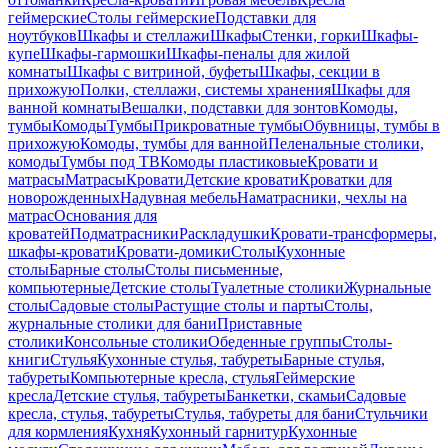
геймерские
Столы геймерские
Подставки для
ноутбуков
Шкафы и стеллажи
Шкафы
Стенки, горки
Шкафы-
купе
Шкафы-гармошки
Шкафы-пеналы для жилой
комнаты
Шкафы с витриной, буфеты
Шкафы, секции в
прихожую
Полки, стеллажи, системы хранения
Шкафы для
ванной комнаты
Вешалки, подставки для зонтов
Комоды,
тумбы
Комоды
Тумбы
Прикроватные тумбы
Обувницы, тумбы в
прихожую
Комоды, тумбы для ванной
Пеленальные столики,
комоды
Тумбы под ТВ
Комоды пластиковые
Кровати и
матрасы
Матрасы
Кровати
Детские кровати
Кроватки для
новорожденных
Надувная мебель
Наматрасники, чехлы на
матрас
Основания для
кроватей
Подматрасники
Раскладушки
Кровати-трансформеры,
шкафы-кровати
Кровати-домики
Столы
Кухонные
столы
Барные столы
Столы письменные,
компьютерные
Детские столы
Туалетные столики
Журнальные
столы
Садовые столы
Растущие столы и парты
Столы,
журнальные столики для бани
Приставные
столики
Консольные столики
Обеденные группы
Столы-
книги
Стулья
Кухонные стулья, табуреты
Барные стулья,
табуреты
Компьютерные кресла, стулья
Геймерские
кресла
Детские стулья, табуреты
Банкетки, скамьи
Садовые
кресла, стулья, табуреты
Стулья, табуреты для бани
Стульчики
для кормления
Кухня
Кухонный гарнитур
Кухонные