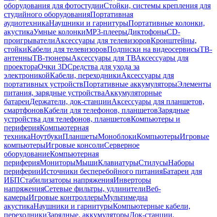
оборудования для фотостудии
Стойки, системы крепления для
студийного оборудования
Портативная
аудиотехника
Наушники и гарнитуры
Портативные колонки,
акустика
Умные колонки
MP3-плееры
Диктофоны
CD-
проигрыватели
Аксессуары для телевизоров
Кронштейны,
стойки
Кабели для телевизоров
Подписки на видеосервисы
ТВ-
антенны
ТВ-тюнеры
Аксессуары для ТВ
Аксессуары для
проектора
Очки 3D
Средства для ухода за
электроникой
Кабели, переходники
Аксессуары для
портативных устройств
Портативные аккумуляторы
Элементы
питания, зарядные устройства
Аккумуляторные
батареи
Держатели, док-станции
Аксессуары для планшетов,
смартфонов
Кабели для телефонов, планшетов
Зарядные
устройства для телефонов, планшетов
Компьютеры и
периферия
Компьютерная
техника
Ноутбуки
Планшеты
Моноблоки
Компьютеры
Игровые
компьютеры
Игровые консоли
Серверное
оборудование
Компьютерная
периферия
Мониторы
Мыши
Клавиатуры
Стилусы
Наборы
периферии
Источники бесперебойного питания
Батареи для
ИБП
Стабилизаторы напряжения
Инверторы
напряжения
Сетевые фильтры, удлинители
Веб-
камеры
Игровые контроллеры
Мультимедиа
акустика
Наушники и гарнитуры
Компьютерные кабели,
переходники
Зарядные, аккумуляторы
Док-станции,