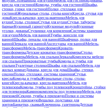
модули
Столешницы для кухни
Мебель для гостиной
Диваны,
кресла для гостиной
Комоды, тумбы для гостиной
Шкафы,
стенки, горки для гостиной
Полки, стеллажи для
гостиной
Журнальные столы, столы-книги
Кресла, стулья для
дома
Кресла-качалки, кресла-маятники
Мебель для
кухни
Столы, столики
Стулья для кухни
Стулья, табуреты
барные
Кухонный гарнитур
Кухонные модули
Кухонные
уголки, диваны
Стульчики для кормления
Системы хранения
для кухни
Мебель для ванной
Тумбы, консоли для
ванной
Шкафы, пеналы для ванной
Шкафчики, полки для
ванной
Зеркала для ванной
Аксессуары для ванной
Мебель-
трансформер
Мебель-трансформер
Кровати-
трансформеры
Детские кроватки-трансформеры
Столы-
трансформеры
Мебель для спальни
Зеркала
Комплекты мебели
для спальни
Прикроватные тумбы
Комоды и тумбы для
спальни
Туалетные столики
Шкафы для спальни
Мебель для
жилых комнат
Диваны, кресла для дома
Шкафы, стенки,
секции
Полки, стеллажи, системы хранения
Стулья,
кресла
Комоды и тумбы
Журнальные столы, столы-
книги
Кресла-качалки, кресла-маятники
Мебель для
телевизора
Комоды, тумбы под телевизор
Кронштейны, стойки
для телевизора
Каминокомплекты под телевизор
Мебель для
прихожей
Секции, тумбы в прихожую
Полки и системы
хранения в прихожую
Вешалки, подставки для
зонтов
Банкетки, скамьи
Ключницы, газетницы
Детская