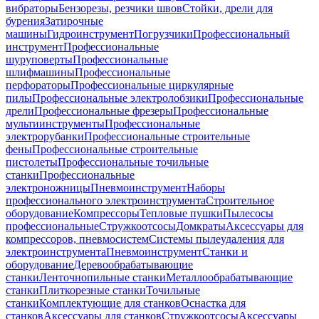
вибраторы
Бензорезы, резчики швов
Стойки, дрели для
бурения
Затирочные
машины
Гидроинструмент
Погрузчики
Профессиональный
инструмент
Профессиональные
шуруповерты
Профессиональные
шлифмашины
Профессиональные
перфораторы
Профессиональные циркулярные
пилы
Профессиональные электролобзики
Профессиональные
дрели
Профессиональные фрезеры
Профессиональные
мультиинструменты
Профессиональные
электрорубанки
Профессиональные строительные
фены
Профессиональные строительные
пистолеты
Профессиональные точильные
станки
Профессиональные
электроножницы
Пневмоинструмент
Наборы
профессионального электроинструмента
Строительное
оборудование
Компрессоры
Тепловые пушки
Пылесосы
профессиональные
Стружкоотсосы
Домкраты
Аксессуары для
компрессоров, пневмосистем
Системы пылеудаления для
электроинструмента
Пневмоинструмент
Станки и
оборудование
Деревообрабатывающие
станки
Ленточнопильные станки
Металлообрабатывающие
станки
Плиткорезные станки
Точильные
станки
Комплектующие для станков
Оснастка для
станков
Аксессуары для станков
Стружкоотсосы
Аксессуары