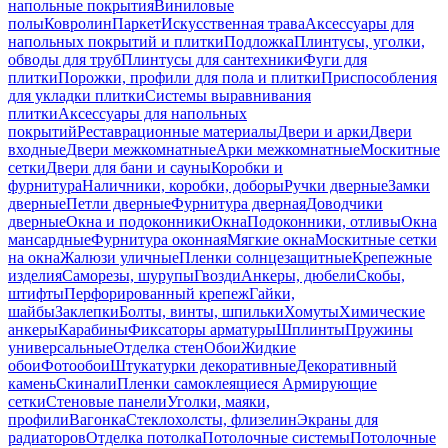
напольные покрытия
Виниловые
полы
Ковролин
Паркет
Искусственная трава
Аксессуары для
напольных покрытий и плитки
Подложка
Плинтусы, уголки,
обводы для труб
Плинтусы для сантехники
Фуги для
плитки
Порожки, профили для пола и плитки
Приспособления
для укладки плитки
Системы выравнивания
плитки
Аксессуары для напольных
покрытий
Реставрационные материалы
Двери и арки
Двери
входные
Двери межкомнатные
Арки межкомнатные
Москитные
сетки
Двери для бани и сауны
Коробки и
фурнитура
Наличники, коробки, доборы
Ручки дверные
Замки
дверные
Петли дверные
Фурнитура дверная
Доводчики
дверные
Окна и подоконники
Окна
Подоконники, отливы
Окна
мансардные
Фурнитура оконная
Мягкие окна
Москитные сетки
на окна
Жалюзи уличные
Пленки солнцезащитные
Крепежные
изделия
Саморезы, шурупы
Гвозди
Анкеры, дюбели
Скобы,
штифты
Перфорированный крепеж
Гайки,
шайбы
Заклепки
Болты, винты, шпильки
Хомуты
Химические
анкеры
Карабины
Фиксаторы арматуры
Шплинты
Пружины
универсальные
Отделка стен
Обои
Жидкие
обои
Фотообои
Штукатурки декоративные
Декоративный
камень
Скинали
Пленки самоклеящиеся
Армирующие
сетки
Стеновые панели
Уголки, маяки,
профили
Вагонка
Стеклохолсты, флизелин
Экраны для
радиаторов
Отделка потолка
Потолочные системы
Потолочные