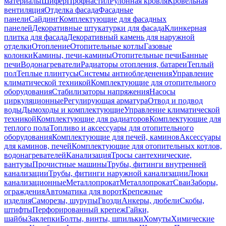
материалы
Шифер
Профнастил
Рулонная кровля
Кровельная
вентиляция
Отделка фасада
Фасадные
панели
Сайдинг
Комплектующие для фасадных
панелей
Декоративные штукатурки для фасада
Клинкерная
плитка для фасада
Декоративный камень для наружной
отделки
Отопление
Отопительные котлы
Газовые
колонки
Камины, печи-камины
Отопительные печи
Банные
печи
Водонагреватели
Радиаторы отопления, батареи
Теплый
пол
Теплые плинтусы
Системы антиобледенения
Управление
климатической техникой
Комплектующие для отопительного
оборудования
Стабилизаторы напряжения
Насосы
циркуляционные
Регулирующая арматура
Отвод и подвод
воды
Дымоходы и комплектующие
Управление климатической
техникой
Комплектующие для радиаторов
Комплектующие для
теплого пола
Топливо и аксессуары для отопительного
оборудования
Комплектующие для печей, каминов
Аксессуары
для каминов, печей
Комплектующие для отопительных котлов,
водонагревателей
Канализация
Тросы сантехнические,
вантузы
Прочистные машины
Трубы, фитинги внутренней
канализации
Трубы, фитинги наружной канализации
Люки
канализационные
Металлопрокат
Металлопрокат
Сваи
Заборы,
ограждения
Автоматика для ворот
Крепежные
изделия
Саморезы, шурупы
Гвозди
Анкеры, дюбели
Скобы,
штифты
Перфорированный крепеж
Гайки,
шайбы
Заклепки
Болты, винты, шпильки
Хомуты
Химические