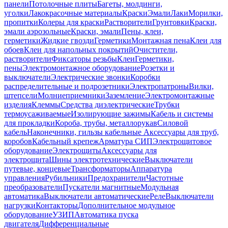
панели
Потолочные плиты
Багеты, молдинги,
уголки
Лакокрасочные материалы
Краски
Эмали
Лаки
Морилки,
пропитки
Колеры для краски
Растворители
Грунтовки
Краски,
эмали аэрозольные
Краски, эмали
Пены, клеи,
герметики
Жидкие гвозди
Герметики
Монтажная пена
Клеи для
обоев
Клеи для напольных покрытий
Очистители,
растворители
Фиксаторы резьбы
Клеи
Герметики,
пены
Электромонтажное оборудование
Розетки и
выключатели
Электрические звонки
Коробки
распределительные и подрозетники
Электропатроны
Вилки,
штепсели
Молниеприемники
Заземление
Электромонтажные
изделия
Клеммы
Средства диэлектрические
Трубки
термоусаживаемые
Изолирующие зажимы
Кабель и системы
для прокладки
Короба, трубы, металлорукав
Силовой
кабель
Наконечники, гильзы кабельные
Аксессуары для труб,
коробов
Кабельный крепеж
Арматура СИП
Электрощитовое
оборудование
Электрощиты
Аксессуары для
электрощита
Шины электротехнические
Выключатели
путевые, концевые
Трансформаторы
Аппаратура
управления
Рубильники
Предохранители
Частотные
преобразователи
Пускатели магнитные
Модульная
автоматика
Выключатели автоматические
Реле
Выключатели
нагрузки
Контакторы
Дополнительное модульное
оборудование
УЗИП
Автоматика пуска
двигателя
Дифференциальные