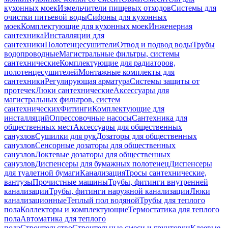
кухонных моек
Измельчители пищевых отходов
Системы для
очистки питьевой воды
Сифоны для кухонных
моек
Комплектующие для кухонных моек
Инженерная
сантехника
Инсталляции для
сантехники
Полотенцесушители
Отвод и подвод воды
Трубы
водопроводные
Магистральные фильтры, системы
сантехнические
Комплектующие для радиаторов,
полотенцесушителей
Монтажные комплекты для
сантехники
Регулирующая арматура
Системы защиты от
протечек
Люки сантехнические
Аксессуары для
магистральных фильтров, систем
сантехнических
Фитинги
Комплектующие для
инсталляций
Опрессовочные насосы
Сантехника для
общественных мест
Аксессуары для общественных
санузлов
Сушилки для рук
Дозаторы для общественных
санузлов
Сенсорные дозаторы для общественных
санузлов
Локтевые дозаторы для общественных
санузлов
Диспенсеры для бумажных полотенец
Диспенсеры
для туалетной бумаги
Канализация
Тросы сантехнические,
вантузы
Прочистные машины
Трубы, фитинги внутренней
канализации
Трубы, фитинги наружной канализации
Люки
канализационные
Теплый пол водяной
Трубы для теплого
пола
Коллекторы и комплектующие
Термостатика для теплого
пола
Автоматика для теплого
пола
Строительство
Строительные смеси и грунтовки
Клеевые