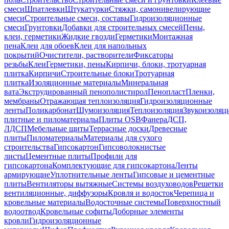
смеси
Шпатлевки
Штукатурки
Стяжки, самонивелирующие
смеси
Строительные смеси, составы
Гидроизоляционные
смеси
Грунтовки
Добавки для строительных смесей
Пены,
клеи, герметики
Жидкие гвозди
Герметики
Монтажная
пена
Клеи для обоев
Клеи для напольных
покрытий
Очистители, растворители
Фиксаторы
резьбы
Клеи
Герметики, пены
Кирпичи, блоки, тротуарная
плитка
Кирпичи
Строительные блоки
Тротуарная
плитка
Изоляционные материалы
Минеральная
вата
Экструдированный пенополистирол
Пенопласт
Пленки,
мембраны
Отражающая теплоизоляция
Гидроизоляционные
ленты
Поликарбонат
Шумоизоляция
Теплоизоляция
Звукоизоляц
плитные и пиломатериалы
Плиты OSB
Фанера
ДСП,
ЛДСП
Мебельные щиты
Террасные доски
Древесные
плиты
Пиломатериалы
Материалы для сухого
строительства
Гипсокартон
Гипсоволокнистые
листы
Цементные плиты
Профили для
гипсокартона
Комплектующие для гипсокартона
Ленты
армирующие
Уплотнительные ленты
Гипсовые и цементные
плиты
Вентиляторы вытяжные
Системы воздуховодов
Решетки
вентиляционные, диффузоры
Кровля и водосток
Черепица и
кровельные материалы
Водосточные системы
Поверхностный
водоотвод
Кровельные софиты
Доборные элементы
кровли
Гидроизоляционные