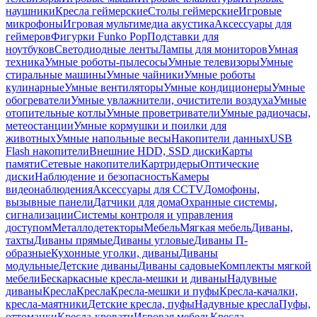
наушники
Кресла геймерские
Столы геймерские
Игровые
микрофоны
Игровая мультимедиа акустика
Аксессуары для
геймеров
Фигурки Funko Pop
Подставки для
ноутбуков
Светодиодные ленты
Лампы для мониторов
Умная
техника
Умные роботы-пылесосы
Умные телевизоры
Умные
стиральные машины
Умные чайники
Умные роботы
кулинарные
Умные вентиляторы
Умные кондиционеры
Умные
обогреватели
Умные увлажнители, очистители воздуха
Умные
отопительные котлы
Умные проветриватели
Умные радиочасы,
метеостанции
Умные кормушки и поилки для
животных
Умные напольные весы
Накопители данных
USB
Flash накопители
Внешние HDD, SSD диски
Карты
памяти
Сетевые накопители
Картридеры
Оптические
диски
Наблюдение и безопасность
Камеры
видеонаблюдения
Аксессуары для CCTV
Домофоны,
вызывные панели
Датчики для дома
Охранные системы,
сигнализации
Системы контроля и управления
доступом
Металлодетекторы
Мебель
Мягкая мебель
Диваны,
тахты
Диваны прямые
Диваны угловые
Диваны П-
образные
Кухонные уголки, диваны
Диваны
модульные
Детские диваны
Диваны садовые
Комплекты мягкой
мебели
Бескаркасные кресла-мешки и диваны
Надувные
диваны
Кресла
Кресла
Кресла-мешки и пуфы
Кресла-качалки,
кресла-маятники
Детские кресла, пуфы
Надувные кресла
Пуфы,
оттоманки
Кресла-кровати
Игровая мебель
Кресла