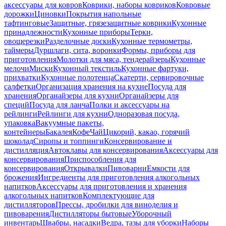
аксессуары для ковров
Коврики, наборы ковриков
Ковровые
дорожки
Циновки
Покрытия напольные
тафтинговые
Защитные, грязезащитные коврики
Кухонные
принадлежности
Кухонные приборы
Терки,
овощерезки
Разделочные доски
Кухонные термометры,
таймеры
Дуршлаги, сита, воронки
Формы, приборы для
приготовления
Молотки для мяса, тендерайзеры
Кухонные
мелочи
Миски
Кухонный текстиль
Кухонные фартуки,
прихватки
Кухонные полотенца
Скатерти, сервировочные
салфетки
Организация хранения на кухне
Посуда для
хранения
Органайзеры для кухни
Органайзеры для
специй
Посуда для ланча
Полки и аксессуары на
рейлинги
Рейлинги для кухни
Одноразовая посуда,
упаковка
Вакуумные пакеты,
контейнеры
Бакалея
Кофе
Чай
Цикорий, какао, горячий
шоколад
Сиропы и топпинги
Консервирование и
дистилляция
Автоклавы для консервирования
Аксессуары для
консервирования
Приспособления для
консервирования
Открывалки
Пивоварни
Емкости для
брожения
Ингредиенты для приготовления алкогольных
напитков
Аксессуары для приготовления и хранения
алкогольных напитков
Комплектующие для
дистилляторов
Прессы, дробилки для виноделия и
пивоварения
Дистилляторы бытовые
Уборочный
инвентарь
Швабры, насадки
Ведра, тазы для уборки
Наборы