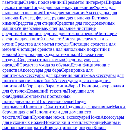
газетницы
Свечи, подсвечники
Предметы интерьера
Ширмы
декоративные
Посуда для выпечки, запекания
Формы для
выпечки, запекания
Посуда для запекания
Аксессуары для
выпечки
Бумага, фольга, рукава для выпечки
Бытовая
химия
Средства для стирки
Средства для посудомоечных
машин
Универсальные, специальные чистящие
средства
Чистящие средства для стекол и зеркал
Чистящие
средства для ванной и туалета
Чистящие средства для
кухни
Средства для мытья посуды
Чистящие средства для
мебели
Чистящие средства для напольных покрытий и
ковров
Средства для ухода за техникой
Освежители
воздуха
Средства от насекомых
Средства ухода за
одеждой
Средства ухода за обувью
Дезинфицирующие
средства
Аксессуары для бара
Сервировка для
напитков
Аксессуары для хранения напитков
Аксессуары для
приготовления коктейлей
Аксессуары для охлаждения
напитков
Наборы для бара, мини-бары
Штопоры, открывалки
для бутылок
Домашний текстиль
Подушки для
сна
Одеяла
Комплекты постельных
принадлежностей
Постельное белье
Пледы,
покрывала
Полотенца
Скатерти
Подушки декоративные
Маски,
беруши для сна
Наполнители для домашнего
текстиля
Ткани
Кухонные ножи, аксессуары
Ножи
Аксессуары
для кухонных ножей
Ножеточки и комплектующие
Ковры и
напольные покрытия
Ковры, циновки, шкуры
Ковры,