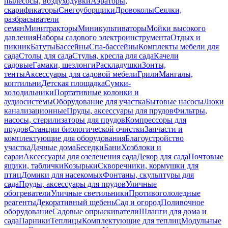
пылесосы, воздуходувки
Аэраторы,
скарификаторы
Снегоуборщики
Дровоколы
Сеялки,
разбрасыватели
семян
Минитракторы
Миникультиваторы
Мойки высокого
давления
Наборы садового электроинструмента
Отдых и
пикник
Батуты
Бассейны
Спа-бассейны
Комплекты мебели для
сада
Столы для сада
Стулья, кресла для сада
Качели
садовые
Гамаки, шезлонги
Раскладушки
Зонты,
тенты
Аксессуары для садовой мебели
Грили
Мангалы,
коптильни
Детская площадка
Сумки-
холодильники
Портативные колонки и
аудиосистемы
Оборудование для участка
Бытовые насосы
Люки
канализационные
Пруды, аксессуары для прудов
Фильтры,
насосы, стерилизаторы для прудов
Компрессоры для
прудов
Станции биологической очистки
Запчасти и
комплектующие для оборудования
Благоустройство
участка
Дачные дома
Беседки
Бани
Хозблоки и
сараи
Аксессуары для озеленения сада
Декор для сада
Почтовые
ящики, таблички
Козырьки
Скворечники, кормушки для
птиц
Домики для насекомых
Фонтаны, скульптуры для
сада
Пруды, аксессуары для прудов
Уличные
обогреватели
Уличные светильники
Противогололедные
реагенты
Декоративный щебень
Сад и огород
Поливочное
оборудование
Садовые опрыскиватели
Шланги для дома и
сада
Парники
Теплицы
Комплектующие для теплиц
Модульные