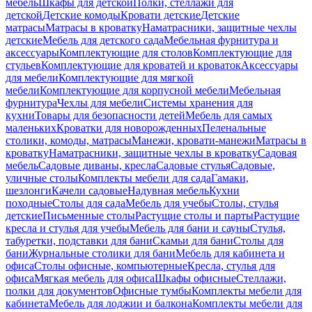
мебель
Шкафы для детской
Полки, стеллажи для
детской
Детские комоды
Кровати детские
Детские
матрасы
Матрасы в кроватку
Наматрасники, защитные чехлы
детские
Мебель для детского сада
Мебельная фурнитура и
аксессуары
Комплектующие для столов
Комплектующие для
стульев
Комплектующие для кроватей и кроваток
Аксессуары
для мебели
Комплектующие для мягкой
мебели
Комплектующие для корпусной мебели
Мебельная
фурнитура
Чехлы для мебели
Системы хранения для
кухни
Товары для безопасности детей
Мебель для самых
маленьких
Кроватки для новорожденных
Пеленальные
столики, комоды, матрасы
Манежи, кровати-манежи
Матрасы в
кроватку
Наматрасники, защитные чехлы в кроватку
Садовая
мебель
Садовые диваны, кресла
Садовые стулья
Садовые,
уличные столы
Комплекты мебели для сада
Гамаки,
шезлонги
Качели садовые
Надувная мебель
Кухни
походные
Столы для сада
Мебель для учебы
Столы, стулья
детские
Письменные столы
Растущие столы и парты
Растущие
кресла и стулья для учебы
Мебель для бани и сауны
Стулья,
табуретки, подставки для бани
Скамьи для бани
Столы для
бани
Журнальные столики для бани
Мебель для кабинета и
офиса
Столы офисные, компьютерные
Кресла, стулья для
офиса
Мягкая мебель для офиса
Шкафы офисные
Стеллажи,
полки для документов
Офисные тумбы
Комплекты мебели для
кабинета
Мебель для лоджии и балкона
Комплекты мебели для