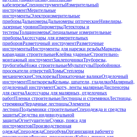
кабелерезы
Специнструменты
Измерительный
инструмент
Мерительные
инструменты
Электроизмерительные
приборы
Дальномеры
Дальномеры оптические
Нивелиры,
лазерные уровни
Пирометры
Детекторы и
тестеры
Толщиномеры
Специальные измерительные
приборы
Аксессуары для измерительных
приборов
Разметочный инструмент
Разметочные
инструменты
Инструменты для нарезки резьбы
Маркеры,
карандаши строительные
Клейма ударные
Строительно-
монтажный инструмент
Заклепочники
Труборезы,
трубогибы
Ножи строительные
Мультитулы
Пробойники,
просекатели отверстий
Ломы
Степлеры
механические
Стеклорезы
Прикаточные валики
Отделочный
инструмент
Плиткорезы
Кельмы, шпатели, гладилки
Малярный,
отделочный инструмент
Скотч, ленты малярные
Диспенсеры
для скотча
Аксессуары для малярных, отделочных
работ
Пленки строительные
Лестницы и стремянки
Лестницы,
стремянки
Чердачные лестницы
Элементы
лестниц
Подъемники строительные
Спецодежда и средства
защиты
Средства индивидуальной
защиты
Огнетушители
Сумки, пояса для
инструментов
Производственная
одежда
Спецодежда
Спецобувь
Организация рабочего
пространства
Фонари, прожекторы
Кейсы, ящики для