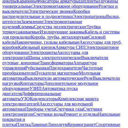
анкеры
Карабины
Фиксаторы арматуры
Шплинты
Пружины
универсальные
Электромонтажное оборудование
Розетки и
выключатели
Электрические звонки
Коробки
распределительные и подрозетники
Электропатроны
Вилки,
штепсели
Заземление
Электромонтажные
изделия
Клеммы
Средства диэлектрические
Трубки
термоусаживаемые
Изолирующие зажимы
Кабель и системы
для прокладки
Короба, трубы, металлорукав
Силовой
кабель
Наконечники, гильзы кабельные
Аксессуары для труб,
коробов
Кабельный крепеж
Арматура СИП
Электрощитовое
оборудование
Электрощиты
Аксессуары для
электрощита
Шины электротехнические
Выключатели
путевые, концевые
Трансформаторы
Аппаратура
управления
Рубильники
Предохранители
Частотные
преобразователи
Пускатели магнитные
Модульная
автоматика
Выключатели автоматические
Реле
Выключатели
нагрузки
Контакторы
Дополнительное модульное
оборудование
УЗИП
Автоматика пуска
двигателя
Дифференциальные
автоматы
УЗО
Конденсаторы
Комплексная защита
электродвигателей
Аксессуары для модульной
автоматики
Приборы учета
Счетчики газа
Счетчики
электроэнергии
Счетчики воды
Ремонт и отделка
Напольные
покрытия и
плитка
Плитка
Ламинат
Линолеум
Керамогранит
Спортивные