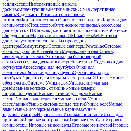
репликаторы
Интерактивные панели,
доски
Комплектующие
Жесткие диски, SSD
Оперативная
память
Видеокарты
Компьютерные блоки
питания
Материнские платы
Системы охлаждения
Корпуса для
компьютеров
Процессоры
Оптические приводы
Аксессуары
для корпусов ПК
Боксы, док-станции для накопителей
Сетевое
оборудование
Маршрутизаторы, DSL-модемы
Wi-Fi точки
доступа, усилители сигнала
Беспроводные
адаптеры
Коммутаторы
Сетевые адаптеры
Powerline
Сетевые
комплектующие
IP-телефония
Медиаконвертеры
Кабели,
переходники сетевые
Антенны для беспроводной
связи
Аксессуары для компьютерной техники
Подставки для
ноутбуков
Аксессуары для ноутбуков
Очки для
компьютера
Рюкзаки для ноутбуков
Сумки, чехлы для
ноутбуков
Средства для ухода за электроникой
Программное
обеспечение
Система Умный дом
Управление умным
домом
Умные колонки, станции
Умные камеры
видеонаблюдения
Умные датчики для дома
Умные
лампы
Умные выключатели
Умные розетки
Умные
светильники
Умные светодиодные ленты
Умные реле
Умные
замки
Умные домофоны
Умные карнизы
Умные
терморегуляторы
Игровая зона
Игровые приставки
Игры для
приставок
Игровые контроллеры
Игровые ноутбуки
Игровые
компьютеры
Игровые видеокарты
Игровые мониторы
Игровые
телевизоры
Игровые мыши
Игровые клавиатуры
Игровые