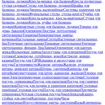
балкона, лоджии
Кресла-мешки для балкона
Кресла подвесные,
стулья садовые
Столы для балкона, лоджии
Шкафы для
балкона, лоджии
Дверцы жалюзийные
Системы хранения для
балкона, лоджии
Журнальные столы, столы-книги
Тумбы для
балкона, лоджии
Кресла-качалки, кресла-маятники
Стулья для
балкона, лоджии
Кресла, пуфы для балкона,
лоджии
Компактные столы для балкона, лоджии
Товары для
дома, бакалея
Освещение
Люстры, потолочные
светильники
Торшеры
Прикроватные лампы,
ночники
Настольные лампы
Споты
Настенные светильники,
бра
Точечные светильники
Трековые светильники
Уличные
светильники, фонари, бра
Лампы
Освещение для картин,
зеркал
Кольцевые лампы
Аксессуары для освещения
Посуда для
готовки
Сковороды, сотейники, воки
Кастрюли, ковши,
казаны
Посуда для СВЧ
Крышки и аксессуары для
посуды
Гастроемкости
Жалюзи, шторы
Жалюзи, рулонные
шторы, римские шторы
Шторы, гардины
Карнизы для
штор
Комплектующие для штор, карнизов, жалюзи
Пленки для
окон
Электроприводные солнцезащитные системы
Столовая
посуда, сервировка
Посуда для напитков
Посуда для горячих
напитков
Посуда для подачи и хранения напитков
Столовые
приборы
Столовая посуда
Посуда для сервировки
Предметы
сервировки
Детская столовая посуда
Декор
Зеркала
Кашпо,
стойки для цветов
Картины, постеры
Часы
интерьерные
Искусственные цветы, растения
Вазы
Ключницы,