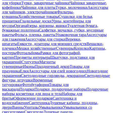
для уборки
Турки, заварочные чайники
Чайники заварочные,
кофейники
Чайники для плиты
Турки, молочники
Аксессуары
для чайников, электрочайников
Фильтры-
кувшины
Хозяйственные товары
Сушилки для белья,
прищепки
Гладильные доски
Урны, контейнеры для
мусора
Органайзеры, корзины, ящики
Туалетная бумага,
бумажные полотенца
Салфетки, мочалки, губки, мусорные
пакеты
Фольга, пленка, пакеты
Упаковочная тара
Аксессуары
для глажения
Аксессуары для стирки
Веревки,
шпагаты
Емкости, дозаторы для моющих средств
Вешалки-
плечики
Мешки хозяйственные
Сувениры
Копилки
Картины,
постеры
Фотоальбомы
Рамки для фотографий,
картин
Предметы интерьера
Шкатулки, подставки для
украшений
Статуэтки
Магниты
сувенирные
Иконы
Праздничный декор
Товары для
праздника
Елки
Аксессуары для елей новогодних
Новогодние
украшения
Светодиодные гирлянды, декорации
Светодиодные
фигуры, игрушки
Временные
татуировки
Фотобутафория
Товары для
маскарада
Подарки
Подарки, подарочные наборы
Подарочные
наборы косметики для лица и тела
Наборы для
бритья
Оформление подарков
Сантехника и
водоснабжение
Сантехника
Душевые кабины, поддоны,
двери
Ванны
Унитазы
Умывальники
Умывальники со
смесителями
Смесители
Душевые панели,