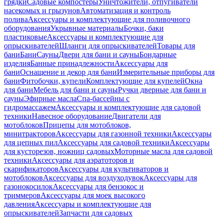
грядки
Садовые компостеры
Уничтожители, отпугиватели
насекомых и грызунов
Автоматизация и контроль
полива
Аксессуары и комплектующие для поливочного
оборудования
Укрывные материалы
Бочки, баки
пластиковые
Аксессуары и комплектующие для
опрыскивателей
Шланги для опрыскивателей
Товары для
бани
Бани
Сауны
Двери для бани и сауны
Бондарные
изделия
Банные принадлежности
Аксессуары для
бани
Оснащение и декор для бани
Измерительные приборы для
бани
Фитобочки, купели
Комплектующие для купелей
Окна
для бани
Мебель для бани и сауны
Ручки дверные для бани и
сауны
Эфирные масла
Спа-бассейны с
гидромассажем
Аксессуары и комплектующие для садовой
техники
Навесное оборудование
Двигатели для
мотоблоков
Прицепы для мотоблоков,
минитракторов
Аксессуары для газонной техники
Аксессуары
для цепных пил
Аксессуары для садовой техники
Аксессуары
для кусторезов, ножниц садовых
Моторные масла для садовой
техники
Аксессуары для аэратоторов и
скарификаторов
Аксессуары для культиваторов и
мотоблоков
Аксессуары для воздуходувок
Аксессуары для
газонокосилок
Аксессуары для бензокос и
триммеров
Аксессуары для моек высокого
давления
Аксессуары и комплектующие для
опрыскивателей
Запчасти для садовых