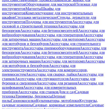
инструментов
Оборудование для мастерской
Тележки для
инструментов
Магниты
Шкафы для
инструментов
Комплектующие для инструментальных
шкафов
Стеллажи металлические
Стенды, держатели для
инструментов
Поддоны для инструментов
Аксессуары для
силовой и строительной техники
Аксессуары для
бензорезов
Аксессуары для бетоносмесителей
Аксессуары для
виброоборудования
Аксессуары для генераторов
Аксессуары
для затирочных машин
Аксессуары для мотопомп
Аксессуары
для мотобуров и бензобуров
Аксессуары для строительного
инструмента
Аксессуары пневмооборудования
Аксессуары для
бензорезов
Аксессуары для бетоносмесителей
Аксессуары для
виброоборудования
Аксессуары для генераторов
Аксессуары
для затирочных машин
Аксессуары для мотопомп
Аксессуары
для мотобуров и бензобуров
Аксессуары для
электроинструмента
Аксессуары для компрессоров,
пневмосистем
Аксессуары для сварки, пайки
Аксессуары для
станков
Аксессуары для стружкоотсосов
Аксессуары для
бурения и сверления
Аксессуары для резания
Аксессуары для
шлифования
Аксессуары для измерительных
приборов
Аксессуары для станков
Дом и сад
Садовая
техника
Триммеры, бензокосы
Цепные
пилы
Газонокосилки
Культиваторы, мотоблоки
Кусторезы,
садовые ножницы
Садовые, кормовые измельчители
Садовые