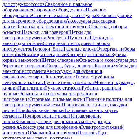
для стружкоотсосов
Сварочное и паяльное
оборудование
Сварочное оборудование
Паяльное
оборудование
Сварочные маски, аксессуары
Комплектующие
для сварочного оборудования
Аксессуары для сварки,
пайки
Оснастка для электроинструмента
Оснастка, наборы
оснастки
Насадки для граверов
Щетки для
электроинструмента
Развертки
Пуансоны
Щетки для
электродвигателей
Слесарный инструмент
Наборы
инструментов
Головки, биты
Гаечные ключи
Отвертки, наборы
отверток
Ножницы слесарные
Клещи строительные
Зубила,
керны, выколотки
Щетки слесарные
Оснастка и аксессуары для
бурения и сверления
Сверла, буры, зенкеры
Коронки
Зубила для
электроинструмента
Аксессуары для бурения и
сверления
Столярный инструмент
Тиски, струбцины,
гейферные зажимы
Ручные пилы, ножовки
Молотки, кувалды,
киянки
Напильники
Ручные стамески
Рубанки, рашпили
ручные
Оснастка и аксессуары для резания и
шлифования
Отрезные, пильные диски
Пильные полотна для
электроинструмента
Фрезы
Шлифовальные диски, насадки,
листы
Шлифовальные чашки
Точильные камни, круги,
сегменты
Полировальные валы
Направляющие
шины
Комплектующие для резания
Аксессуары для
резания
Аксессуары для шлифования
Электромонтажный
инструмент
Обжимной инструмент
Плоскогубцы,
круглогубцы
Кусачки, болторезы,