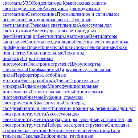
автоматы
УЗО
Конденсаторы
Комплексная защита
электродвигателей
Аксессуары для модульной
автоматики
Светотехника
Промышленное и сигнальное
освещение
Светодиодные ленты
Точечные
светильники
Трековые светильники
Аксессуары для
светотехники
Аксессуары для светодиодных
лент
Вентиляция
Вентиляторы вытяжные
Вентиляторы
канальные
Системы воздуховодов
Решетки вентиляционные,
диффузоры
Проветриватели
Люки
Люки ревизионные
Люки
под плитку
Люки напольные
Люки под
покраску
Строительный
инструмент
Электроинструмент
Шуруповерты,
гайковерты
Шлифмашины
Циркулярные, сабельные
пилы
Перфораторы, отбойные
молотки
Электролобзики
Дрели
Строительные
миксеры
Дальномеры
Многофункциональные
инструменты
Строительные фены
Строительные
пистолеты
Фрезеры
Рубанки, стамески
электрические
Краскопульты
Степлеры,
гвоздезабиватели
Электрические ножницы, резаки
Насадки для
электроинструмента
Аксессуары для
электроинструмента
Аккумуляторы, зарядные устройства для
электроинструмента
Наборы электроинструмента
Силовая и
строительная техника
Бетоносмесители
Генераторы
Тали,
тельферы
Такелаж
Виброплиты, глубинные