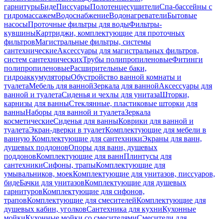
гарнитуры
Биде
Писсуары
Полотенцесушители
Спа-бассейны с
гидромассажем
Водоснабжение
Водонагреватели
Бытовые
насосы
Проточные фильтры для воды
Фильтры-
кувшины
Картриджи, комплектующие для проточных
фильтров
Магистральные фильтры, системы
сантехнические
Аксессуары для магистральных фильтров,
систем сантехнических
Трубы полипропиленовые
Фитинги
полипропиленовые
Расширительные баки,
гидроаккумуляторы
Обустройство ванной комнаты и
туалета
Мебель для ванной
Зеркала для ванной
Аксессуары для
ванной и туалета
Сиденья и чехлы для унитаза
Шторки,
карнизы для ванны
Стеклянные, пластиковые шторки для
ванны
Наборы для ванной и туалета
Зеркала
косметические
Сиденья для ванны
Коврики для ванной и
туалета
Экран-дверки в туалет
Комплектующие для мебели в
ванную
Комплектующие для сантехники
Экраны для ванн,
душевых поддонов
Опоры для ванн, душевых
поддонов
Комплектующие для ванн
Плинтусы для
сантехники
Сифоны, трапы
Комплектующие для
умывальников, моек
Комплектующие для унитазов, писсуаров,
биде
Бачки для унитазов
Комплектующие для душевых
гарнитуров
Комплектующие для сифонов,
трапов
Комплектующие для смесителей
Комплектующие для
душевых кабин, уголков
Сантехника для кухни
Кухонные
мойки
Кухонные мойки со смесителями
Смесители для