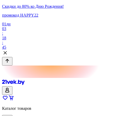
Скидки до 80% ко Дню Рождения!
промокод HAPPY22
01
дн
03
:
18
:
45
Каталог товаров