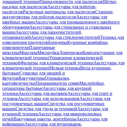
домашней техники
Принадлежности для пылесосов
Щетки,
насадки для пылесосов
Аксессуары для роботов-
пылесосов
Расходные материалы для пылесосов
Станции,
аккумуляторы для роботов-пылесосов
Аксессуары для
швейных машин
Аксессуары для промышленного швейного
оборудования
Аксессуары для стиральных и сушильных
машин
Аксессуары для пароочистителей,
отпаривателей
Аксессуары для стеклоочистителей
Техника для
измельчения продуктов
Блендеры
Кухонные комбайны,
измельчители
Планетарные
миксеры
Миксеры
Мясорубки
Ломтерезки
Комплектующие для
климатической техники
Управление климатической
техникой
Фильтры для климатической техники
Аксессуары для
климатической техники
Мелкая техника
Весы кухонные,
бытовые
Сушилки для овощей и
фруктов
Вакууматоры
Открывалки,
картофелечистки
Проращиватели семян
Маслобойки,
сепараторы бытовые
Аксессуары для крупной
техники
Аксессуары для вытяжек
Аксессуары для плит и
духовок
Аксессуары для холодильников
Аксессуары для
посудомоечных машин
Средства для посудомоечных
машин
Средства для ухода за техникой
Аксессуары для
кухонной техники
Аксессуары для микроволновых
печей
Вакуумные пакеты, контейнеры
Аксессуары для
кофемашин
Аксессуары для мультиварок,