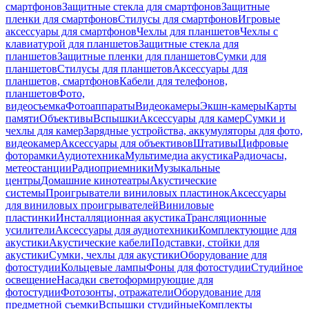
смартфонов
Защитные стекла для смартфонов
Защитные
пленки для смартфонов
Стилусы для смартфонов
Игровые
аксессуары для смартфонов
Чехлы для планшетов
Чехлы с
клавиатурой для планшетов
Защитные стекла для
планшетов
Защитные пленки для планшетов
Сумки для
планшетов
Стилусы для планшетов
Аксессуары для
планшетов, смартфонов
Кабели для телефонов,
планшетов
Фото,
видеосъемка
Фотоаппараты
Видеокамеры
Экшн-камеры
Карты
памяти
Объективы
Вспышки
Аксессуары для камер
Сумки и
чехлы для камер
Зарядные устройства, аккумуляторы для фото,
видеокамер
Аксессуары для объективов
Штативы
Цифровые
фоторамки
Аудиотехника
Мультимедиа акустика
Радиочасы,
метеостанции
Радиоприемники
Музыкальные
центры
Домашние кинотеатры
Акустические
системы
Проигрыватели виниловых пластинок
Аксессуары
для виниловых проигрывателей
Виниловые
пластинки
Инсталляционная акустика
Трансляционные
усилители
Аксессуары для аудиотехники
Комплектующие для
акустики
Акустические кабели
Подставки, стойки для
акустики
Сумки, чехлы для акустики
Оборудование для
фотостудии
Кольцевые лампы
Фоны для фотостудии
Студийное
освещение
Насадки светоформирующие для
фотостудии
Фотозонты, отражатели
Оборудование для
предметной съемки
Вспышки студийные
Комплекты