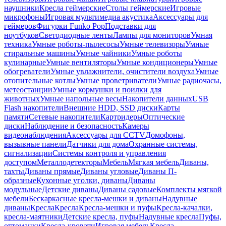
наушники
Кресла геймерские
Столы геймерские
Игровые
микрофоны
Игровая мультимедиа акустика
Аксессуары для
геймеров
Фигурки Funko Pop
Подставки для
ноутбуков
Светодиодные ленты
Лампы для мониторов
Умная
техника
Умные роботы-пылесосы
Умные телевизоры
Умные
стиральные машины
Умные чайники
Умные роботы
кулинарные
Умные вентиляторы
Умные кондиционеры
Умные
обогреватели
Умные увлажнители, очистители воздуха
Умные
отопительные котлы
Умные проветриватели
Умные радиочасы,
метеостанции
Умные кормушки и поилки для
животных
Умные напольные весы
Накопители данных
USB
Flash накопители
Внешние HDD, SSD диски
Карты
памяти
Сетевые накопители
Картридеры
Оптические
диски
Наблюдение и безопасность
Камеры
видеонаблюдения
Аксессуары для CCTV
Домофоны,
вызывные панели
Датчики для дома
Охранные системы,
сигнализации
Системы контроля и управления
доступом
Металлодетекторы
Мебель
Мягкая мебель
Диваны,
тахты
Диваны прямые
Диваны угловые
Диваны П-
образные
Кухонные уголки, диваны
Диваны
модульные
Детские диваны
Диваны садовые
Комплекты мягкой
мебели
Бескаркасные кресла-мешки и диваны
Надувные
диваны
Кресла
Кресла
Кресла-мешки и пуфы
Кресла-качалки,
кресла-маятники
Детские кресла, пуфы
Надувные кресла
Пуфы,
оттоманки
Кресла-кровати
Игровая мебель
Кресла