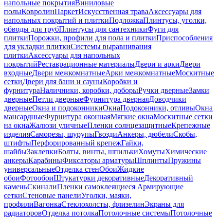
напольные покрытия
Виниловые
полы
Ковролин
Паркет
Искусственная трава
Аксессуары для
напольных покрытий и плитки
Подложка
Плинтусы, уголки,
обводы для труб
Плинтусы для сантехники
Фуги для
плитки
Порожки, профили для пола и плитки
Приспособления
для укладки плитки
Системы выравнивания
плитки
Аксессуары для напольных
покрытий
Реставрационные материалы
Двери и арки
Двери
входные
Двери межкомнатные
Арки межкомнатные
Москитные
сетки
Двери для бани и сауны
Коробки и
фурнитура
Наличники, коробки, доборы
Ручки дверные
Замки
дверные
Петли дверные
Фурнитура дверная
Доводчики
дверные
Окна и подоконники
Окна
Подоконники, отливы
Окна
мансардные
Фурнитура оконная
Мягкие окна
Москитные сетки
на окна
Жалюзи уличные
Пленки солнцезащитные
Крепежные
изделия
Саморезы, шурупы
Гвозди
Анкеры, дюбели
Скобы,
штифты
Перфорированный крепеж
Гайки,
шайбы
Заклепки
Болты, винты, шпильки
Хомуты
Химические
анкеры
Карабины
Фиксаторы арматуры
Шплинты
Пружины
универсальные
Отделка стен
Обои
Жидкие
обои
Фотообои
Штукатурки декоративные
Декоративный
камень
Скинали
Пленки самоклеящиеся
Армирующие
сетки
Стеновые панели
Уголки, маяки,
профили
Вагонка
Стеклохолсты, флизелин
Экраны для
радиаторов
Отделка потолка
Потолочные системы
Потолочные