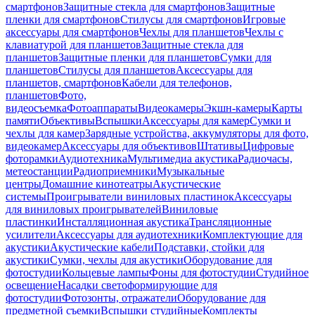
смартфонов
Защитные стекла для смартфонов
Защитные
пленки для смартфонов
Стилусы для смартфонов
Игровые
аксессуары для смартфонов
Чехлы для планшетов
Чехлы с
клавиатурой для планшетов
Защитные стекла для
планшетов
Защитные пленки для планшетов
Сумки для
планшетов
Стилусы для планшетов
Аксессуары для
планшетов, смартфонов
Кабели для телефонов,
планшетов
Фото,
видеосъемка
Фотоаппараты
Видеокамеры
Экшн-камеры
Карты
памяти
Объективы
Вспышки
Аксессуары для камер
Сумки и
чехлы для камер
Зарядные устройства, аккумуляторы для фото,
видеокамер
Аксессуары для объективов
Штативы
Цифровые
фоторамки
Аудиотехника
Мультимедиа акустика
Радиочасы,
метеостанции
Радиоприемники
Музыкальные
центры
Домашние кинотеатры
Акустические
системы
Проигрыватели виниловых пластинок
Аксессуары
для виниловых проигрывателей
Виниловые
пластинки
Инсталляционная акустика
Трансляционные
усилители
Аксессуары для аудиотехники
Комплектующие для
акустики
Акустические кабели
Подставки, стойки для
акустики
Сумки, чехлы для акустики
Оборудование для
фотостудии
Кольцевые лампы
Фоны для фотостудии
Студийное
освещение
Насадки светоформирующие для
фотостудии
Фотозонты, отражатели
Оборудование для
предметной съемки
Вспышки студийные
Комплекты