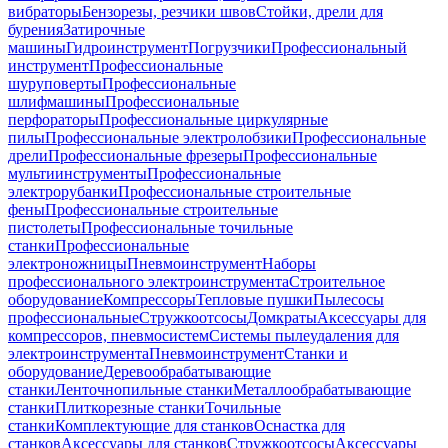
вибраторы
Бензорезы, резчики швов
Стойки, дрели для
бурения
Затирочные
машины
Гидроинструмент
Погрузчики
Профессиональный
инструмент
Профессиональные
шуруповерты
Профессиональные
шлифмашины
Профессиональные
перфораторы
Профессиональные циркулярные
пилы
Профессиональные электролобзики
Профессиональные
дрели
Профессиональные фрезеры
Профессиональные
мультиинструменты
Профессиональные
электрорубанки
Профессиональные строительные
фены
Профессиональные строительные
пистолеты
Профессиональные точильные
станки
Профессиональные
электроножницы
Пневмоинструмент
Наборы
профессионального электроинструмента
Строительное
оборудование
Компрессоры
Тепловые пушки
Пылесосы
профессиональные
Стружкоотсосы
Домкраты
Аксессуары для
компрессоров, пневмосистем
Системы пылеудаления для
электроинструмента
Пневмоинструмент
Станки и
оборудование
Деревообрабатывающие
станки
Ленточнопильные станки
Металлообрабатывающие
станки
Плиткорезные станки
Точильные
станки
Комплектующие для станков
Оснастка для
станков
Аксессуары для станков
Стружкоотсосы
Аксессуары