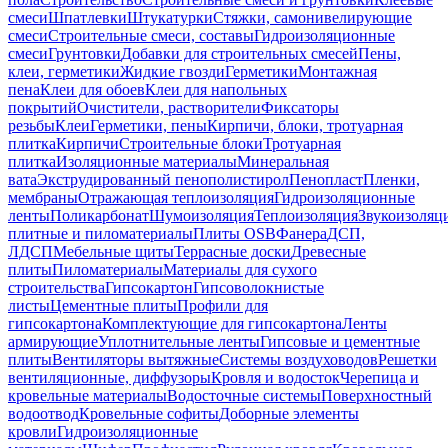
смеси
Шпатлевки
Штукатурки
Стяжки, самонивелирующие
смеси
Строительные смеси, составы
Гидроизоляционные
смеси
Грунтовки
Добавки для строительных смесей
Пены,
клеи, герметики
Жидкие гвозди
Герметики
Монтажная
пена
Клеи для обоев
Клеи для напольных
покрытий
Очистители, растворители
Фиксаторы
резьбы
Клеи
Герметики, пены
Кирпичи, блоки, тротуарная
плитка
Кирпичи
Строительные блоки
Тротуарная
плитка
Изоляционные материалы
Минеральная
вата
Экструдированный пенополистирол
Пенопласт
Пленки,
мембраны
Отражающая теплоизоляция
Гидроизоляционные
ленты
Поликарбонат
Шумоизоляция
Теплоизоляция
Звукоизоляц
плитные и пиломатериалы
Плиты OSB
Фанера
ДСП,
ЛДСП
Мебельные щиты
Террасные доски
Древесные
плиты
Пиломатериалы
Материалы для сухого
строительства
Гипсокартон
Гипсоволокнистые
листы
Цементные плиты
Профили для
гипсокартона
Комплектующие для гипсокартона
Ленты
армирующие
Уплотнительные ленты
Гипсовые и цементные
плиты
Вентиляторы вытяжные
Системы воздуховодов
Решетки
вентиляционные, диффузоры
Кровля и водосток
Черепица и
кровельные материалы
Водосточные системы
Поверхностный
водоотвод
Кровельные софиты
Доборные элементы
кровли
Гидроизоляционные