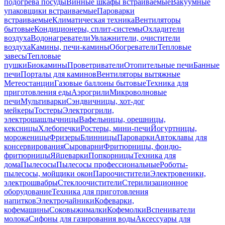
подогрева посуды
Винные шкафы встраиваемые
Вакуумные
упаковщики встраиваемые
Пароварки
встраиваемые
Климатическая техника
Вентиляторы
бытовые
Кондиционеры, сплит-системы
Охладители
воздуха
Водонагреватели
Увлажнители, очистители
воздуха
Камины, печи-камины
Обогреватели
Тепловые
завесы
Тепловые
пушки
Биокамины
Проветриватели
Отопительные печи
Банные
печи
Порталы для каминов
Вентиляторы вытяжные
Метеостанции
Газовые баллоны бытовые
Техника для
приготовления еды
Аэрогрили
Микроволновые
печи
Мультиварки
Сэндвичницы, хот-дог
мейкеры
Тостеры
Электрогрили,
электрошашлычницы
Вафельницы, орешницы,
кексницы
Хлебопечки
Ростеры, мини-печи
Йогуртницы,
мороженицы
Фризеры
Блинницы
Пароварки
Автоклавы для
консервирования
Сыроварни
Фритюрницы, фондю-
фритюрницы
Яйцеварки
Попкорницы
Техника для
дома
Пылесосы
Пылесосы профессиональные
Роботы-
пылесосы, мойщики окон
Пароочистители
Электровеники,
электрошвабры
Стеклоочистители
Стерилизационное
оборудование
Техника для приготовления
напитков
Электрочайники
Кофеварки,
кофемашины
Соковыжималки
Кофемолки
Вспениватели
молока
Сифоны для газирования воды
Аксессуары для