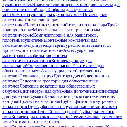
кухонных моек
Измельчители пищевых отходов
Системы для
очистки питьевой воды
Сифоны для кухонных
моек
Комплектующие для кухонных моек
Инженерная
сантехника
Инсталляции для
сантехники
Полотенцесушители
Отвод и подвод воды
Трубы
водопроводные
Магистральные фильтры, системы
сантехнические
Комплектующие для радиаторов,
полотенцесушителей
Монтажные комплекты для
сантехники
Регулирующая арматура
Системы защиты от
протечек
Люки сантехнические
Аксессуары для
магистральных фильтров, систем
сантехнических
Фитинги
Комплектующие для
инсталляций
Опрессовочные насосы
Сантехника для
общественных мест
Аксессуары для общественных
санузлов
Сушилки для рук
Дозаторы для общественных
санузлов
Сенсорные дозаторы для общественных
санузлов
Локтевые дозаторы для общественных
санузлов
Диспенсеры для бумажных полотенец
Диспенсеры
для туалетной бумаги
Канализация
Тросы сантехнические,
вантузы
Прочистные машины
Трубы, фитинги внутренней
канализации
Трубы, фитинги наружной канализации
Люки
канализационные
Теплый пол водяной
Трубы для теплого
пола
Коллекторы и комплектующие
Термостатика для теплого
пола
Автоматика для теплого
пола
Строительство
Строительные смеси и грунтовки
Клеевые