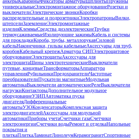
анкеры
Карабины
Фиксаторы арматуры
Шплинты
Пружины
универсальные
Электромонтажное оборудование
Розетки и
выключатели
Электрические звонки
Коробки
распределительные и подрозетники
Электропатроны
Вилки,
штепсели
Заземление
Электромонтажные
изделия
Клеммы
Средства диэлектрические
Трубки
термоусаживаемые
Изолирующие зажимы
Кабель и системы
для прокладки
Короба, трубы, металлорукав
Силовой
кабель
Наконечники, гильзы кабельные
Аксессуары для труб,
коробов
Кабельный крепеж
Арматура СИП
Электрощитовое
оборудование
Электрощиты
Аксессуары для
электрощита
Шины электротехнические
Выключатели
путевые, концевые
Трансформаторы
Аппаратура
управления
Рубильники
Предохранители
Частотные
преобразователи
Пускатели магнитные
Модульная
автоматика
Выключатели автоматические
Реле
Выключатели
нагрузки
Контакторы
Дополнительное модульное
оборудование
УЗИП
Автоматика пуска
двигателя
Дифференциальные
автоматы
УЗО
Конденсаторы
Комплексная защита
электродвигателей
Аксессуары для модульной
автоматики
Приборы учета
Счетчики газа
Счетчики
электроэнергии
Счетчики воды
Ремонт и отделка
Напольные
покрытия и
плитка
Плитка
Ламинат
Линолеум
Керамогранит
Спортивные