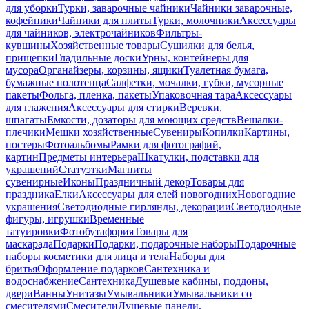
для уборки
Турки, заварочные чайники
Чайники заварочные,
кофейники
Чайники для плиты
Турки, молочники
Аксессуары
для чайников, электрочайников
Фильтры-
кувшины
Хозяйственные товары
Сушилки для белья,
прищепки
Гладильные доски
Урны, контейнеры для
мусора
Органайзеры, корзины, ящики
Туалетная бумага,
бумажные полотенца
Салфетки, мочалки, губки, мусорные
пакеты
Фольга, пленка, пакеты
Упаковочная тара
Аксессуары
для глажения
Аксессуары для стирки
Веревки,
шпагаты
Емкости, дозаторы для моющих средств
Вешалки-
плечики
Мешки хозяйственные
Сувениры
Копилки
Картины,
постеры
Фотоальбомы
Рамки для фотографий,
картин
Предметы интерьера
Шкатулки, подставки для
украшений
Статуэтки
Магниты
сувенирные
Иконы
Праздничный декор
Товары для
праздника
Елки
Аксессуары для елей новогодних
Новогодние
украшения
Светодиодные гирлянды, декорации
Светодиодные
фигуры, игрушки
Временные
татуировки
Фотобутафория
Товары для
маскарада
Подарки
Подарки, подарочные наборы
Подарочные
наборы косметики для лица и тела
Наборы для
бритья
Оформление подарков
Сантехника и
водоснабжение
Сантехника
Душевые кабины, поддоны,
двери
Ванны
Унитазы
Умывальники
Умывальники со
смесителями
Смесители
Душевые панели,