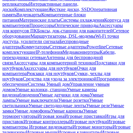
репликаторы
Интерактивные панели,
доски
Комплектующие
Жесткие диски, SSD
Оперативная
память
Видеокарты
Компьютерные блоки
питания
Материнские платы
Системы охлаждения
Корпуса для
компьютеров
Процессоры
Оптические приводы
Аксессуары
для корпусов ПК
Боксы, док-станции для накопителей
Сетевое
оборудование
Маршрутизаторы, DSL-модемы
Wi-Fi точки
доступа, усилители сигнала
Беспроводные
адаптеры
Коммутаторы
Сетевые адаптеры
Powerline
Сетевые
комплектующие
IP-телефония
Медиаконвертеры
Кабели,
переходники сетевые
Антенны для беспроводной
связи
Аксессуары для компьютерной техники
Подставки для
ноутбуков
Аксессуары для ноутбуков
Очки для
компьютера
Рюкзаки для ноутбуков
Сумки, чехлы для
ноутбуков
Средства для ухода за электроникой
Программное
обеспечение
Система Умный дом
Управление умным
домом
Умные колонки, станции
Умные камеры
видеонаблюдения
Умные датчики для дома
Умные
лампы
Умные выключатели
Умные розетки
Умные
светильники
Умные светодиодные ленты
Умные реле
Умные
замки
Умные домофоны
Умные карнизы
Умные
терморегуляторы
Игровая зона
Игровые приставки
Игры для
приставок
Игровые контроллеры
Игровые ноутбуки
Игровые
компьютеры
Игровые видеокарты
Игровые мониторы
Игровые
телевизоры
Игровые мыши
Игровые клавиатуры
Игровые