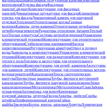
материалы
Шифер
Профнастил
Рулонная кровля
Кровельная
вентиляция
Отделка фасада
Фасадные
панели
Сайдинг
Комплектующие для фасадных
панелей
Декоративные штукатурки для фасада
Клинкерная
плитка для фасада
Декоративный камень для наружной
отделки
Отопление
Отопительные котлы
Газовые
колонки
Камины, печи-камины
Отопительные печи
Банные
печи
Водонагреватели
Радиаторы отопления, батареи
Теплый
пол
Теплые плинтусы
Системы антиобледенения
Управление
климатической техникой
Комплектующие для отопительного
оборудования
Стабилизаторы напряжения
Насосы
циркуляционные
Регулирующая арматура
Отвод и подвод
воды
Дымоходы и комплектующие
Управление климатической
техникой
Комплектующие для радиаторов
Комплектующие для
теплого пола
Топливо и аксессуары для отопительного
оборудования
Комплектующие для печей, каминов
Аксессуары
для каминов, печей
Комплектующие для отопительных котлов,
водонагревателей
Канализация
Тросы сантехнические,
вантузы
Прочистные машины
Трубы, фитинги внутренней
канализации
Трубы, фитинги наружной канализации
Люки
канализационные
Металлопрокат
Металлопрокат
Сваи
Заборы,
ограждения
Автоматика для ворот
Крепежные
изделия
Саморезы, шурупы
Гвозди
Анкеры, дюбели
Скобы,
штифты
Перфорированный крепеж
Гайки,
шайбы
Заклепки
Болты, винты, шпильки
Хомуты
Химические