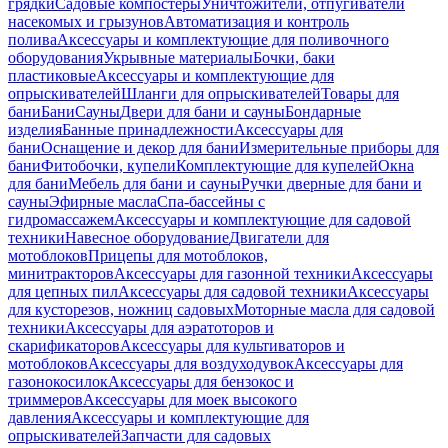
грядки
Садовые компостеры
Уничтожители, отпугиватели
насекомых и грызунов
Автоматизация и контроль
полива
Аксессуары и комплектующие для поливочного
оборудования
Укрывные материалы
Бочки, баки
пластиковые
Аксессуары и комплектующие для
опрыскивателей
Шланги для опрыскивателей
Товары для
бани
Бани
Сауны
Двери для бани и сауны
Бондарные
изделия
Банные принадлежности
Аксессуары для
бани
Оснащение и декор для бани
Измерительные приборы для
бани
Фитобочки, купели
Комплектующие для купелей
Окна
для бани
Мебель для бани и сауны
Ручки дверные для бани и
сауны
Эфирные масла
Спа-бассейны с
гидромассажем
Аксессуары и комплектующие для садовой
техники
Навесное оборудование
Двигатели для
мотоблоков
Прицепы для мотоблоков,
минитракторов
Аксессуары для газонной техники
Аксессуары
для цепных пил
Аксессуары для садовой техники
Аксессуары
для кусторезов, ножниц садовых
Моторные масла для садовой
техники
Аксессуары для аэратоторов и
скарификаторов
Аксессуары для культиваторов и
мотоблоков
Аксессуары для воздуходувок
Аксессуары для
газонокосилок
Аксессуары для бензокос и
триммеров
Аксессуары для моек высокого
давления
Аксессуары и комплектующие для
опрыскивателей
Запчасти для садовых