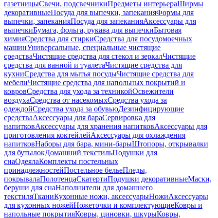
газетницы
Свечи, подсвечники
Предметы интерьера
Ширмы
декоративные
Посуда для выпечки, запекания
Формы для
выпечки, запекания
Посуда для запекания
Аксессуары для
выпечки
Бумага, фольга, рукава для выпечки
Бытовая
химия
Средства для стирки
Средства для посудомоечных
машин
Универсальные, специальные чистящие
средства
Чистящие средства для стекол и зеркал
Чистящие
средства для ванной и туалета
Чистящие средства для
кухни
Средства для мытья посуды
Чистящие средства для
мебели
Чистящие средства для напольных покрытий и
ковров
Средства для ухода за техникой
Освежители
воздуха
Средства от насекомых
Средства ухода за
одеждой
Средства ухода за обувью
Дезинфицирующие
средства
Аксессуары для бара
Сервировка для
напитков
Аксессуары для хранения напитков
Аксессуары для
приготовления коктейлей
Аксессуары для охлаждения
напитков
Наборы для бара, мини-бары
Штопоры, открывалки
для бутылок
Домашний текстиль
Подушки для
сна
Одеяла
Комплекты постельных
принадлежностей
Постельное белье
Пледы,
покрывала
Полотенца
Скатерти
Подушки декоративные
Маски,
беруши для сна
Наполнители для домашнего
текстиля
Ткани
Кухонные ножи, аксессуары
Ножи
Аксессуары
для кухонных ножей
Ножеточки и комплектующие
Ковры и
напольные покрытия
Ковры, циновки, шкуры
Ковры,