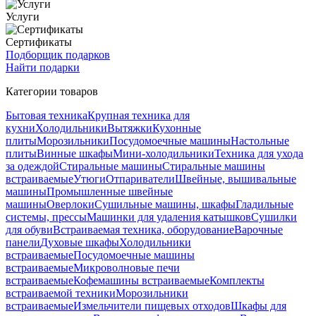
Услуги
Сертификаты
Подборщик подарков
Найти подарки
Категории товаров
Бытовая техника
Крупная техника для
кухни
Холодильники
Вытяжки
Кухонные
плиты
Морозильники
Посудомоечные машины
Настольные
плиты
Винные шкафы
Мини-холодильники
Техника для ухода
за одеждой
Стиральные машины
Стиральные машины
встраиваемые
Утюги
Отпариватели
Швейные, вышивальные
машины
Промышленные швейные
машины
Оверлоки
Сушильные машины, шкафы
Гладильные
системы, прессы
Машинки для удаления катышков
Сушилки
для обуви
Встраиваемая техника, оборудование
Варочные
панели
Духовые шкафы
Холодильники
встраиваемые
Посудомоечные машины
встраиваемые
Микроволновые печи
встраиваемые
Кофемашины встраиваемые
Комплекты
встраиваемой техники
Морозильники
встраиваемые
Измельчители пищевых отходов
Шкафы для