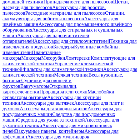
домашней техники
Принадлежности для пылесосов
Щетки,
насадки для пылесосов
Аксессуары для роботов-
пылесосов
Расходные материалы для пылесосов
Станции,
аккумуляторы для роботов-пылесосов
Аксессуары для
швейных машин
Аксессуары для промышленного швейного
оборудования
Аксессуары для стиральных и сушильных
машин
Аксессуары для пароочистителей,
отпаривателей
Аксессуары для стеклоочистителей
Техника для
измельчения продуктов
Блендеры
Кухонные комбайны,
измельчители
Планетарные
миксеры
Миксеры
Мясорубки
Ломтерезки
Комплектующие для
климатической техники
Управление климатической
техникой
Фильтры для климатической техники
Аксессуары для
климатической техники
Мелкая техника
Весы кухонные,
бытовые
Сушилки для овощей и
фруктов
Вакууматоры
Открывалки,
картофелечистки
Проращиватели семян
Маслобойки,
сепараторы бытовые
Аксессуары для крупной
техники
Аксессуары для вытяжек
Аксессуары для плит и
духовок
Аксессуары для холодильников
Аксессуары для
посудомоечных машин
Средства для посудомоечных
машин
Средства для ухода за техникой
Аксессуары для
кухонной техники
Аксессуары для микроволновых
печей
Вакуумные пакеты, контейнеры
Аксессуары для
кофемашин
Аксессуары для мультиварок,