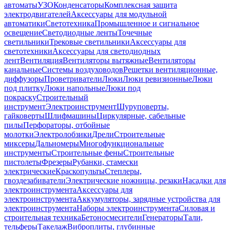
автоматы
УЗО
Конденсаторы
Комплексная защита
электродвигателей
Аксессуары для модульной
автоматики
Светотехника
Промышленное и сигнальное
освещение
Светодиодные ленты
Точечные
светильники
Трековые светильники
Аксессуары для
светотехники
Аксессуары для светодиодных
лент
Вентиляция
Вентиляторы вытяжные
Вентиляторы
канальные
Системы воздуховодов
Решетки вентиляционные,
диффузоры
Проветриватели
Люки
Люки ревизионные
Люки
под плитку
Люки напольные
Люки под
покраску
Строительный
инструмент
Электроинструмент
Шуруповерты,
гайковерты
Шлифмашины
Циркулярные, сабельные
пилы
Перфораторы, отбойные
молотки
Электролобзики
Дрели
Строительные
миксеры
Дальномеры
Многофункциональные
инструменты
Строительные фены
Строительные
пистолеты
Фрезеры
Рубанки, стамески
электрические
Краскопульты
Степлеры,
гвоздезабиватели
Электрические ножницы, резаки
Насадки для
электроинструмента
Аксессуары для
электроинструмента
Аккумуляторы, зарядные устройства для
электроинструмента
Наборы электроинструмента
Силовая и
строительная техника
Бетоносмесители
Генераторы
Тали,
тельферы
Такелаж
Виброплиты, глубинные