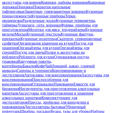
аксессуары для ковров
Коврики, наборы ковриков
Ковровые
дорожки
Циновки
Покрытия напольные
тафтинговые
Защитные, грязезащитные коврики
Кухонные
принадлежности
Кухонные приборы
Терки,
овощерезки
Разделочные доски
Кухонные термометры,
таймеры
Дуршлаги, сита, воронки
Формы, приборы для
приготовления
Молотки для мяса, тендерайзеры
Кухонные
мелочи
Миски
Кухонный текстиль
Кухонные фартуки,
прихватки
Кухонные полотенца
Скатерти, сервировочные
салфетки
Организация хранения на кухне
Посуда для
хранения
Органайзеры для кухни
Органайзеры для
специй
Посуда для ланча
Полки и аксессуары на
рейлинги
Рейлинги для кухни
Одноразовая посуда,
упаковка
Вакуумные пакеты,
контейнеры
Бакалея
Кофе
Чай
Цикорий, какао, горячий
шоколад
Сиропы и топпинги
Консервирование и
дистилляция
Автоклавы для консервирования
Аксессуары для
консервирования
Приспособления для
консервирования
Открывалки
Пивоварни
Емкости для
брожения
Ингредиенты для приготовления алкогольных
напитков
Аксессуары для приготовления и хранения
алкогольных напитков
Комплектующие для
дистилляторов
Прессы, дробилки для виноделия и
пивоварения
Дистилляторы бытовые
Уборочный
инвентарь
Швабры, насадки
Ведра, тазы для уборки
Наборы