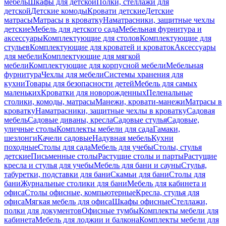
мебель
Шкафы для детской
Полки, стеллажи для
детской
Детские комоды
Кровати детские
Детские
матрасы
Матрасы в кроватку
Наматрасники, защитные чехлы
детские
Мебель для детского сада
Мебельная фурнитура и
аксессуары
Комплектующие для столов
Комплектующие для
стульев
Комплектующие для кроватей и кроваток
Аксессуары
для мебели
Комплектующие для мягкой
мебели
Комплектующие для корпусной мебели
Мебельная
фурнитура
Чехлы для мебели
Системы хранения для
кухни
Товары для безопасности детей
Мебель для самых
маленьких
Кроватки для новорожденных
Пеленальные
столики, комоды, матрасы
Манежи, кровати-манежи
Матрасы в
кроватку
Наматрасники, защитные чехлы в кроватку
Садовая
мебель
Садовые диваны, кресла
Садовые стулья
Садовые,
уличные столы
Комплекты мебели для сада
Гамаки,
шезлонги
Качели садовые
Надувная мебель
Кухни
походные
Столы для сада
Мебель для учебы
Столы, стулья
детские
Письменные столы
Растущие столы и парты
Растущие
кресла и стулья для учебы
Мебель для бани и сауны
Стулья,
табуретки, подставки для бани
Скамьи для бани
Столы для
бани
Журнальные столики для бани
Мебель для кабинета и
офиса
Столы офисные, компьютерные
Кресла, стулья для
офиса
Мягкая мебель для офиса
Шкафы офисные
Стеллажи,
полки для документов
Офисные тумбы
Комплекты мебели для
кабинета
Мебель для лоджии и балкона
Комплекты мебели для