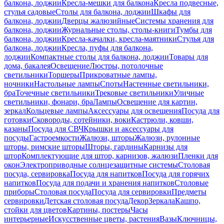
балкона, лоджии
Кресла-мешки для балкона
Кресла подвесные,
стулья садовые
Столы для балкона, лоджии
Шкафы для
балкона, лоджии
Дверцы жалюзийные
Системы хранения для
балкона, лоджии
Журнальные столы, столы-книги
Тумбы для
балкона, лоджии
Кресла-качалки, кресла-маятники
Стулья для
балкона, лоджии
Кресла, пуфы для балкона,
лоджии
Компактные столы для балкона, лоджии
Товары для
дома, бакалея
Освещение
Люстры, потолочные
светильники
Торшеры
Прикроватные лампы,
ночники
Настольные лампы
Споты
Настенные светильники,
бра
Точечные светильники
Трековые светильники
Уличные
светильники, фонари, бра
Лампы
Освещение для картин,
зеркал
Кольцевые лампы
Аксессуары для освещения
Посуда для
готовки
Сковороды, сотейники, воки
Кастрюли, ковши,
казаны
Посуда для СВЧ
Крышки и аксессуары для
посуды
Гастроемкости
Жалюзи, шторы
Жалюзи, рулонные
шторы, римские шторы
Шторы, гардины
Карнизы для
штор
Комплектующие для штор, карнизов, жалюзи
Пленки для
окон
Электроприводные солнцезащитные системы
Столовая
посуда, сервировка
Посуда для напитков
Посуда для горячих
напитков
Посуда для подачи и хранения напитков
Столовые
приборы
Столовая посуда
Посуда для сервировки
Предметы
сервировки
Детская столовая посуда
Декор
Зеркала
Кашпо,
стойки для цветов
Картины, постеры
Часы
интерьерные
Искусственные цветы, растения
Вазы
Ключницы,