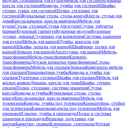
модули
Столешницы для кухни
Мебель для гостиной
Диваны,
кресла для гостиной
Комоды, тумбы для гостиной
Шкафы,
стенки, горки для гостиной
Полки, стеллажи для
гостиной
Журнальные столы, столы-книги
Кресла, стулья для
дома
Кресла-качалки, кресла-маятники
Мебель для
кухни
Столы, столики
Стулья для кухни
Стулья, табуреты
барные
Кухонный гарнитур
Кухонные модули
Кухонные
уголки, диваны
Стульчики для кормления
Системы хранения
для кухни
Мебель для ванной
Тумбы, консоли для
ванной
Шкафы, пеналы для ванной
Шкафчики, полки для
ванной
Зеркала для ванной
Аксессуары для ванной
Мебель-
трансформер
Мебель-трансформер
Кровати-
трансформеры
Детские кроватки-трансформеры
Столы-
трансформеры
Мебель для спальни
Зеркала
Комплекты мебели
для спальни
Прикроватные тумбы
Комоды и тумбы для
спальни
Туалетные столики
Шкафы для спальни
Мебель для
жилых комнат
Диваны, кресла для дома
Шкафы, стенки,
секции
Полки, стеллажи, системы хранения
Стулья,
кресла
Комоды и тумбы
Журнальные столы, столы-
книги
Кресла-качалки, кресла-маятники
Мебель для
телевизора
Комоды, тумбы под телевизор
Кронштейны, стойки
для телевизора
Каминокомплекты под телевизор
Мебель для
прихожей
Секции, тумбы в прихожую
Полки и системы
хранения в прихожую
Вешалки, подставки для
зонтов
Банкетки, скамьи
Ключницы, газетницы
Детская