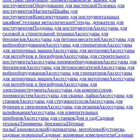
инструментов
Оборудование для мастерской
Тележки для
инструментов
Магниты
Шкафы для
инструментов
Комплектующие для инструментальных
шкафов
Стеллажи металлические
Стенды, держатели для
инструментов
Поддоны для инструментов
Аксессуары для
силовой и строительной техники
Аксессуары для
бензорезов
Аксессуары для бетоносмесителей
Аксессуары для
виброоборудования
Аксессуары для генераторов
Аксессуары
для затирочных машин
Аксессуары для мотопомп
Аксессуары
для мотобуров и бензобуров
Аксессуары для строительного
инструмента
Аксессуары пневмооборудования
Аксессуары для
бензорезов
Аксессуары для бетоносмесителей
Аксессуары для
виброоборудования
Аксессуары для генераторов
Аксессуары
для затирочных машин
Аксессуары для мотопомп
Аксессуары
для мотобуров и бензобуров
Аксессуары для
электроинструмента
Аксессуары для компрессоров,
пневмосистем
Аксессуары для сварки, пайки
Аксессуары для
станков
Аксессуары для стружкоотсосов
Аксессуары для
бурения и сверления
Аксессуары для резания
Аксессуары для
шлифования
Аксессуары для измерительных
приборов
Аксессуары для станков
Дом и сад
Садовая
техника
Триммеры, бензокосы
Цепные
пилы
Газонокосилки
Культиваторы, мотоблоки
Кусторезы,
садовые ножницы
Садовые, кормовые измельчители
Садовые