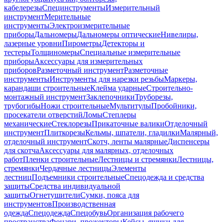
кабелерезы
Специнструменты
Измерительный
инструмент
Мерительные
инструменты
Электроизмерительные
приборы
Дальномеры
Дальномеры оптические
Нивелиры,
лазерные уровни
Пирометры
Детекторы и
тестеры
Толщиномеры
Специальные измерительные
приборы
Аксессуары для измерительных
приборов
Разметочный инструмент
Разметочные
инструменты
Инструменты для нарезки резьбы
Маркеры,
карандаши строительные
Клейма ударные
Строительно-
монтажный инструмент
Заклепочники
Труборезы,
трубогибы
Ножи строительные
Мультитулы
Пробойники,
просекатели отверстий
Ломы
Степлеры
механические
Стеклорезы
Прикаточные валики
Отделочный
инструмент
Плиткорезы
Кельмы, шпатели, гладилки
Малярный,
отделочный инструмент
Скотч, ленты малярные
Диспенсеры
для скотча
Аксессуары для малярных, отделочных
работ
Пленки строительные
Лестницы и стремянки
Лестницы,
стремянки
Чердачные лестницы
Элементы
лестниц
Подъемники строительные
Спецодежда и средства
защиты
Средства индивидуальной
защиты
Огнетушители
Сумки, пояса для
инструментов
Производственная
одежда
Спецодежда
Спецобувь
Организация рабочего
пространства
Фонари, прожекторы
Кейсы, ящики для