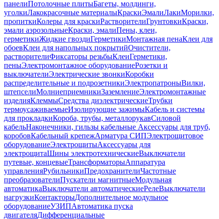
панели
Потолочные плиты
Багеты, молдинги,
уголки
Лакокрасочные материалы
Краски
Эмали
Лаки
Морилки,
пропитки
Колеры для краски
Растворители
Грунтовки
Краски,
эмали аэрозольные
Краски, эмали
Пены, клеи,
герметики
Жидкие гвозди
Герметики
Монтажная пена
Клеи для
обоев
Клеи для напольных покрытий
Очистители,
растворители
Фиксаторы резьбы
Клеи
Герметики,
пены
Электромонтажное оборудование
Розетки и
выключатели
Электрические звонки
Коробки
распределительные и подрозетники
Электропатроны
Вилки,
штепсели
Молниеприемники
Заземление
Электромонтажные
изделия
Клеммы
Средства диэлектрические
Трубки
термоусаживаемые
Изолирующие зажимы
Кабель и системы
для прокладки
Короба, трубы, металлорукав
Силовой
кабель
Наконечники, гильзы кабельные
Аксессуары для труб,
коробов
Кабельный крепеж
Арматура СИП
Электрощитовое
оборудование
Электрощиты
Аксессуары для
электрощита
Шины электротехнические
Выключатели
путевые, концевые
Трансформаторы
Аппаратура
управления
Рубильники
Предохранители
Частотные
преобразователи
Пускатели магнитные
Модульная
автоматика
Выключатели автоматические
Реле
Выключатели
нагрузки
Контакторы
Дополнительное модульное
оборудование
УЗИП
Автоматика пуска
двигателя
Дифференциальные