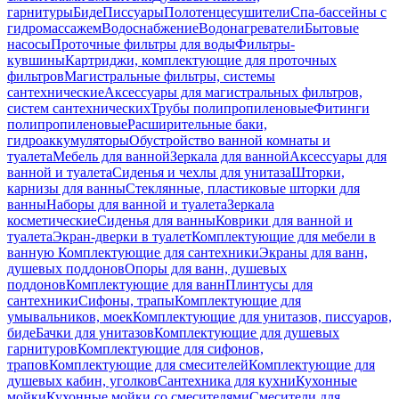
гарнитуры
Биде
Писсуары
Полотенцесушители
Спа-бассейны с
гидромассажем
Водоснабжение
Водонагреватели
Бытовые
насосы
Проточные фильтры для воды
Фильтры-
кувшины
Картриджи, комплектующие для проточных
фильтров
Магистральные фильтры, системы
сантехнические
Аксессуары для магистральных фильтров,
систем сантехнических
Трубы полипропиленовые
Фитинги
полипропиленовые
Расширительные баки,
гидроаккумуляторы
Обустройство ванной комнаты и
туалета
Мебель для ванной
Зеркала для ванной
Аксессуары для
ванной и туалета
Сиденья и чехлы для унитаза
Шторки,
карнизы для ванны
Стеклянные, пластиковые шторки для
ванны
Наборы для ванной и туалета
Зеркала
косметические
Сиденья для ванны
Коврики для ванной и
туалета
Экран-дверки в туалет
Комплектующие для мебели в
ванную
Комплектующие для сантехники
Экраны для ванн,
душевых поддонов
Опоры для ванн, душевых
поддонов
Комплектующие для ванн
Плинтусы для
сантехники
Сифоны, трапы
Комплектующие для
умывальников, моек
Комплектующие для унитазов, писсуаров,
биде
Бачки для унитазов
Комплектующие для душевых
гарнитуров
Комплектующие для сифонов,
трапов
Комплектующие для смесителей
Комплектующие для
душевых кабин, уголков
Сантехника для кухни
Кухонные
мойки
Кухонные мойки со смесителями
Смесители для