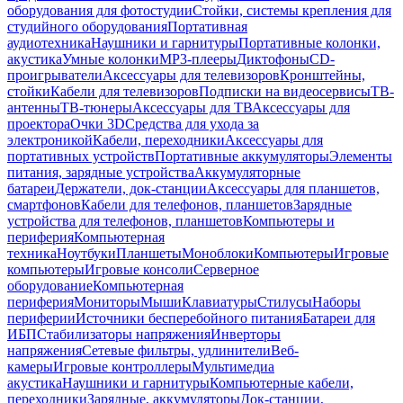
оборудования для фотостудии
Стойки, системы крепления для
студийного оборудования
Портативная
аудиотехника
Наушники и гарнитуры
Портативные колонки,
акустика
Умные колонки
MP3-плееры
Диктофоны
CD-
проигрыватели
Аксессуары для телевизоров
Кронштейны,
стойки
Кабели для телевизоров
Подписки на видеосервисы
ТВ-
антенны
ТВ-тюнеры
Аксессуары для ТВ
Аксессуары для
проектора
Очки 3D
Средства для ухода за
электроникой
Кабели, переходники
Аксессуары для
портативных устройств
Портативные аккумуляторы
Элементы
питания, зарядные устройства
Аккумуляторные
батареи
Держатели, док-станции
Аксессуары для планшетов,
смартфонов
Кабели для телефонов, планшетов
Зарядные
устройства для телефонов, планшетов
Компьютеры и
периферия
Компьютерная
техника
Ноутбуки
Планшеты
Моноблоки
Компьютеры
Игровые
компьютеры
Игровые консоли
Серверное
оборудование
Компьютерная
периферия
Мониторы
Мыши
Клавиатуры
Стилусы
Наборы
периферии
Источники бесперебойного питания
Батареи для
ИБП
Стабилизаторы напряжения
Инверторы
напряжения
Сетевые фильтры, удлинители
Веб-
камеры
Игровые контроллеры
Мультимедиа
акустика
Наушники и гарнитуры
Компьютерные кабели,
переходники
Зарядные, аккумуляторы
Док-станции,