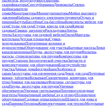
пылесосы, воздуходувки
Аэраторы,
скарификаторы
Снегоуборщики
Дровоколы
Сеялки,
разбрасыватели
семян
Минитракторы
Миникультиваторы
Мойки высокого
давления
Наборы садового электроинструмента
Отдых и
пикник
Батуты
Бассейны
Спа-бассейны
Комплекты мебели для
сада
Столы для сада
Стулья, кресла для сада
Качели
садовые
Гамаки, шезлонги
Раскладушки
Зонты,
тенты
Аксессуары для садовой мебели
Грили
Мангалы,
коптильни
Детская площадка
Сумки-
холодильники
Портативные колонки и
аудиосистемы
Оборудование для участка
Бытовые насосы
Люки
канализационные
Пруды, аксессуары для прудов
Фильтры,
насосы, стерилизаторы для прудов
Компрессоры для
прудов
Станции биологической очистки
Запчасти и
комплектующие для оборудования
Благоустройство
участка
Дачные дома
Беседки
Бани
Хозблоки и
сараи
Аксессуары для озеленения сада
Декор для сада
Почтовые
ящики, таблички
Козырьки
Скворечники, кормушки для
птиц
Домики для насекомых
Фонтаны, скульптуры для
сада
Пруды, аксессуары для прудов
Уличные
обогреватели
Уличные светильники
Противогололедные
реагенты
Декоративный щебень
Сад и огород
Поливочное
оборудование
Садовые опрыскиватели
Шланги для дома и
сада
Парники
Теплицы
Комплектующие для теплиц
Модульные