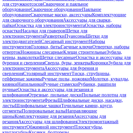
для стружкоотсосов
Сварочное и паяльное
оборудование
Сварочное оборудование
Паяльное
оборудование
Сварочные маски, аксессуары
Комплектующие
для сварочного оборудования
Аксессуары для сварки,
пайки
Оснастка для электроинструмента
Оснастка, наборы
оснастки
Насадки для граверов
Щетки для
электроинструмента
Развертки
Пуансоны
Щетки для
электродвигателей
Слесарный инструмент
Наборы
инструментов
Головки, биты
Гаечные ключи
Отвертки, наборы
отверток
Ножницы слесарные
Клещи строительные
Зубила,
керны, выколотки
Щетки слесарные
Оснастка и аксессуары для
бурения и сверления
Сверла, буры, зенкеры
Коронки
Зубила для
электроинструмента
Аксессуары для бурения и
сверления
Столярный инструмент
Тиски, струбцины,
гейферные зажимы
Ручные пилы, ножовки
Молотки, кувалды,
киянки
Напильники
Ручные стамески
Рубанки, рашпили
ручные
Оснастка и аксессуары для резания и
шлифования
Отрезные, пильные диски
Пильные полотна для
электроинструмента
Фрезы
Шлифовальные диски, насадки,
листы
Шлифовальные чашки
Точильные камни, круги,
сегменты
Полировальные валы
Направляющие
шины
Комплектующие для резания
Аксессуары для
резания
Аксессуары для шлифования
Электромонтажный
инструмент
Обжимной инструмент
Плоскогубцы,
круглогубцы
Кусачки, болторезы,