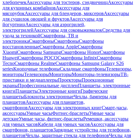
хлебопечек
Аксессуары для тостеров, сэндвичниц
Аксессуары
для кухонных комбайнов
Аксессуары для
мясорубок
Аксессуары для блендеров, миксеров
Аксессуары
для сушилок овощей и фруктов
Аксессуары для
йогуртниц
Аксессуары для аэрогрилей,
электрогрилей
Аксессуары для соковыжималок
Средства для
ухода за техникой
Смартфоны, ТВ и
электроника
Смартфоны
Смартфоны
Смартфоны
восстановленные
Смартфоны Apple
Смартфоны
Xiaomi
Смартфоны Samsung
Смартфоны Honor
Смартфоны
Huawei
Смартфоны POCO
Смартфоны Infinix
Смартфоны
Tecno
Смартфоны Realme
Смартфоны Samsung Galaxy S26
series
Кнопочные телефоны
Складные смартфоны
Телевизоры,
мониторы
Телевизоры
Мониторы
Мониторы-телевизоры
ТВ-
приставки и медиаплееры
Проекторы
Проекционные
экраны
Профессиональные дисплеи
Планшеты, электронные
книги
Планшеты
Электронные книги
Графические
планшеты
Блокноты электронные
Чехлы, бамперы для
планшетов
Аксессуары для планшетов,
смартфонов
Аксессуары для электронных книг
Смарт-часы,
аксессуары
Умные часы
Фитнес-браслеты
Умные часы
детские
Умные часы, фитнес-браслеты
Ремешки, аксессуары
для умных часов
Кабели для умных часов
Аксессуары для
смартфонов, планшетов
Зарядные устройства для телефонов,
планшетов
Чехлы, защитные стекла для телефонов
Чехлы для