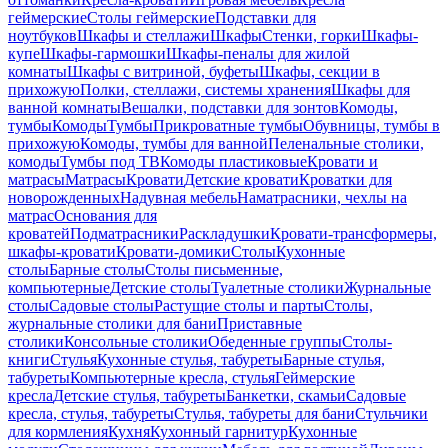
геймерские
Столы геймерские
Подставки для
ноутбуков
Шкафы и стеллажи
Шкафы
Стенки, горки
Шкафы-
купе
Шкафы-гармошки
Шкафы-пеналы для жилой
комнаты
Шкафы с витриной, буфеты
Шкафы, секции в
прихожую
Полки, стеллажи, системы хранения
Шкафы для
ванной комнаты
Вешалки, подставки для зонтов
Комоды,
тумбы
Комоды
Тумбы
Прикроватные тумбы
Обувницы, тумбы в
прихожую
Комоды, тумбы для ванной
Пеленальные столики,
комоды
Тумбы под ТВ
Комоды пластиковые
Кровати и
матрасы
Матрасы
Кровати
Детские кровати
Кроватки для
новорожденных
Надувная мебель
Наматрасники, чехлы на
матрас
Основания для
кроватей
Подматрасники
Раскладушки
Кровати-трансформеры,
шкафы-кровати
Кровати-домики
Столы
Кухонные
столы
Барные столы
Столы письменные,
компьютерные
Детские столы
Туалетные столики
Журнальные
столы
Садовые столы
Растущие столы и парты
Столы,
журнальные столики для бани
Приставные
столики
Консольные столики
Обеденные группы
Столы-
книги
Стулья
Кухонные стулья, табуреты
Барные стулья,
табуреты
Компьютерные кресла, стулья
Геймерские
кресла
Детские стулья, табуреты
Банкетки, скамьи
Садовые
кресла, стулья, табуреты
Стулья, табуреты для бани
Стульчики
для кормления
Кухня
Кухонный гарнитур
Кухонные