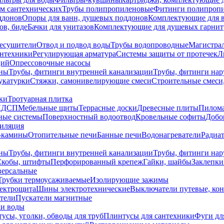
ем сантехнических
Трубы полипропиленовые
Фитинги полипроп
ддонов
Опоры для ванн, душевых поддонов
Комплектующие для 
ов, биде
Бачки для унитазов
Комплектующие для душевых гарнит
есушители
Отвод и подвод воды
Трубы водопроводные
Магистрал
антехники
Регулирующая арматура
Системы защиты от протечек
Л
ций
Опрессовочные насосы
ны
Трубы, фитинги внутренней канализации
Трубы, фитинги на
катурки
Стяжки, самонивелирующие смеси
Строительные смеси,
ки
Тротуарная плитка
ЛДСП
Мебельные щиты
Террасные доски
Древесные плиты
Пилом
ные системы
Поверхностный водоотвод
Кровельные софиты
Добо
тиляция
-камины
Отопительные печи
Банные печи
Водонагреватели
Радиат
ны
Трубы, фитинги внутренней канализации
Трубы, фитинги на
Скобы, штифты
Перфорированный крепеж
Гайки, шайбы
Заклепки
ерсальные
Трубки термоусаживаемые
Изолирующие зажимы
лектрощита
Шины электротехнические
Выключатели путевые, ко
атели
Пускатели магнитные
ки воды
усы, уголки, обводы для труб
Плинтусы для сантехники
Фуги дл