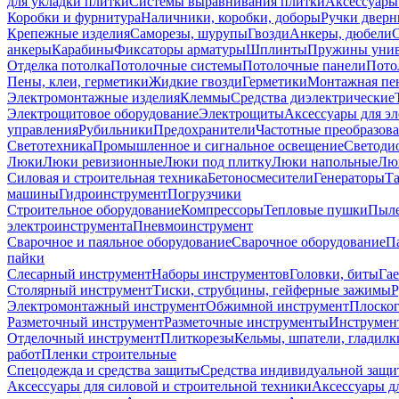
для укладки плитки
Системы выравнивания плитки
Аксессуары
Коробки и фурнитура
Наличники, коробки, доборы
Ручки дверн
Крепежные изделия
Саморезы, шурупы
Гвозди
Анкеры, дюбели
анкеры
Карабины
Фиксаторы арматуры
Шплинты
Пружины унив
Отделка потолка
Потолочные системы
Потолочные панели
Пото
Пены, клеи, герметики
Жидкие гвозди
Герметики
Монтажная пе
Электромонтажные изделия
Клеммы
Средства диэлектрические
Электрощитовое оборудование
Электрощиты
Аксессуары для э
управления
Рубильники
Предохранители
Частотные преобразов
Светотехника
Промышленное и сигнальное освещение
Светоди
Люки
Люки ревизионные
Люки под плитку
Люки напольные
Люк
Силовая и строительная техника
Бетоносмесители
Генераторы
Та
машины
Гидроинструмент
Погрузчики
Строительное оборудование
Компрессоры
Тепловые пушки
Пыле
электроинструмента
Пневмоинструмент
Сварочное и паяльное оборудование
Сварочное оборудование
П
пайки
Слесарный инструмент
Наборы инструментов
Головки, биты
Га
Столярный инструмент
Тиски, струбцины, гейферные зажимы
Р
Электромонтажный инструмент
Обжимной инструмент
Плоског
Разметочный инструмент
Разметочные инструменты
Инструмент
Отделочный инструмент
Плиткорезы
Кельмы, шпатели, гладилк
работ
Пленки строительные
Спецодежда и средства защиты
Средства индивидуальной защ
Аксессуары для силовой и строительной техники
Аксессуары дл