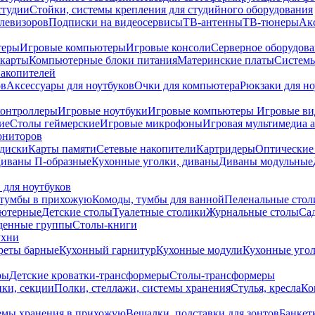
студии
Стойки, системы крепления для студийного оборудования
елевизоров
Подписки на видеосервисы
ТВ-антенны
ТВ-тюнеры
Ак
теры
Игровые компьютеры
Игровые консоли
Серверное оборудов
карты
Компьютерные блоки питания
Материнские платы
Системы
накопителей
ов
Аксессуары для ноутбуков
Очки для компьютера
Рюкзаки для но
контроллеры
Игровые ноутбуки
Игровые компьютеры
Игровые ви
ие
Столы геймерские
Игровые микрофоны
Игровая мультимедиа 
ониторов
диски
Карты памяти
Сетевые накопители
Картридеры
Оптические
иваны П-образные
Кухонные уголки, диваны
Диваны модульные
 для ноутбуков
тумбы в прихожую
Комоды, тумбы для ванной
Пеленальные стол
ьютерные
Детские столы
Туалетные столики
Журнальные столы
Са
денные группы
Столы-книги
ухни
уреты барные
Кухонный гарнитур
Кухонные модули
Кухонные угол
ры
Детские кроватки-трансформеры
Столы-трансформеры
ки, секции
Полки, стеллажи, системы хранения
Стулья, кресла
Ко
емы хранения в прихожую
Вешалки, подставки для зонтов
Банкет