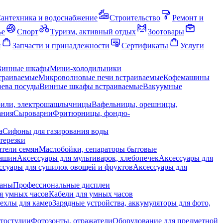
антехника и водоснабжение
Строительство
Ремонт и
ье
Спорт
Туризм, активный отдых
Зоотовары
я
Запчасти и принадлежности
Сертификаты
Услуги
Винные шкафы
Мини-холодильники
траиваемые
Микроволновые печи встраиваемые
Кофемашины
ева посуды
Винные шкафы встраиваемые
Вакуумные
рили, электрошашлычницы
Вафельницы, орешницы,
ания
Сыроварни
Фритюрницы, фондю-
а
Сифоны для газирования воды
терезки
тели семян
Маслобойки, сепараторы бытовые
машин
Аксессуары для мультиварок, хлебопечек
Аксессуары для
ссуары для сушилок овощей и фруктов
Аксессуары для
раны
Профессиональные дисплеи
я умных часов
Кабели для умных часов
ехлы для камер
Зарядные устройства, аккумуляторы для фото,
тостудии
Фотозонты, отражатели
Оборудование для предметной