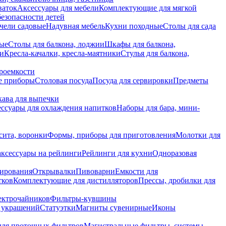
ваток
Аксессуары для мебели
Комплектующие для мягкой
безопасности детей
чели садовые
Надувная мебель
Кухни походные
Столы для сада
вые
Столы для балкона, лоджии
Шкафы для балкона,
ии
Кресла-качалки, кресла-маятники
Стулья для балкона,
роемкости
е приборы
Столовая посуда
Посуда для сервировки
Предметы
укава для выпечки
ссуары для охлаждения напитков
Наборы для бара, мини-
сита, воронки
Формы, приборы для приготовления
Молотки для
аксессуары на рейлинги
Рейлинги для кухни
Одноразовая
вирования
Открывалки
Пивоварни
Емкости для
тков
Комплектующие для дистилляторов
Прессы, дробилки для
лектрочайников
Фильтры-кувшины
я украшений
Статуэтки
Магниты сувенирные
Иконы
ля проточных фильтров
Магистральные фильтры, системы