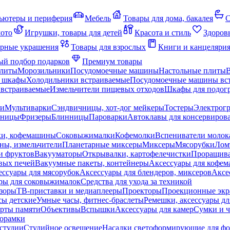
ьютеры и периферия
Мебель
Товары для дома, бакалея
С
мото
Игрушки, товары для детей
Красота и стиль
Здоров
рные украшения
Товары для взрослых
Книги и канцеляри
й подбор подарков
Премиум товары
плиты
Морозильники
Посудомоечные машины
Настольные плиты
 шкафы
Холодильники встраиваемые
Посудомоечные машины вс
встраиваемые
Измельчители пищевых отходов
Шкафы для подогр
чи
Мультиварки
Сэндвичницы, хот-дог мейкеры
Тостеры
Электрог
еницы
Фризеры
Блинницы
Пароварки
Автоклавы для консервиров
ки, кофемашины
Соковыжималки
Кофемолки
Вспениватели молок
ны, измельчители
Планетарные миксеры
Миксеры
Мясорубки
Лом
и фруктов
Вакууматоры
Открывалки, картофелечистки
Проращива
вых печей
Вакуумные пакеты, контейнеры
Аксессуары для кофе
ессуары для мясорубок
Аксессуары для блендеров, миксеров
Аксе
ры для соковыжималок
Средства для ухода за техникой
зоры
ТВ-приставки и медиаплееры
Проекторы
Проекционные эк
сы детские
Умные часы, фитнес-браслеты
Ремешки, аксессуары дл
рты памяти
Объективы
Вспышки
Аксессуары для камер
Сумки и ч
орамки
студии
Студийное освещение
Насадки светоформирующие для фо