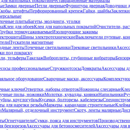
 для напольных покрытий
Реставрационные материалы
ые
Замки дверные
Петли дверные
Фурнитура дверная
Доводчики 
Скобы, штифты
Перфорированный крепеж
Гайки, шайбы
Заклепки
ерсальные
лочные плиты
Багеты, молдинги, уголки
на
Клеи для обоев
Клеи для напольных покрытий
Очистители, рас
Трубки термоусаживаемые
Изолирующие зажимы
лектрощита
Шины электротехнические
Выключатели путевые, ко
атели
Пускатели магнитные
одные ленты
Точечные светильники
Трековые светильники
Аксесс
и под покраску
ли, тельферы
Такелаж
Виброплиты, глубинные вибраторы
Бензор
сосы профессиональные
Стружкоотсосы
Домкраты
Аксессуары д
аяльное оборудование
Сварочные маски, аксессуары
Комплектующ
ечные ключи
Отвертки, наборы отверток
Ножницы слесарные
Кле
учные пилы, ножовки
Молотки, кувалды, киянки
Напильники
Ру
убцы, круглогубцы
Кусачки, болторезы, кабелерезы
Специнструм
ы для нарезки резьбы
Маркеры, карандаши строительные
Клейма
и
Малярный, отделочный инструмент
Скотч, ленты малярные
Дисп
иты
Огнетушители
Сумки, пояса для инструментов
Производствен
я бензорезов
Аксессуары для бетоносмесителей
Аксессуары для 