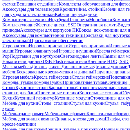
съемки
Вспышки студийные
Комплекты оборудования для фото
Аксессуары для телевизоров
Кронштейны, стойки
Кабели для т
для ухода за электроникой
Кабели, переходники
Компьютерная техника
Ноутбуки
Планшеты
Моноблоки
Компью
Комплектующие
Жесткие диски, SSD
Оперативная память
Видео
приводы
Аксессуары для корпусов ПК
Боксы, док-станции для 
Аксессуары для компьютерной техники
Подставки для ноутбук
электроникой
Программное обеспечение
Игровая зона
Игровые приставки
Игры для приставок
Игровые 
мыши
Игровые клавиатуры
Игровые наушники
Кресла геймерск
Pop
Подставки для ноутбуков
Светодиодные ленты
Лампы для м
Накопители данных
USB Flash накопители
Внешние HDD, SSD 
Мягкая мебель
Диваны, тахты
Диваны прямые
Диваны угловые
Д
мебели
Бескаркасные кресла-мешки и диваны
Надувные диваны
Игровая мебель
Кресла геймерские
Столы геймерские
Подставки
Комоды, тумбы
Комоды
Тумбы
Прикроватные тумбы
Обувницы, 
Столы
Кухонные столы
Барные столы
Столы письменные, комп
столики для бани
Приставные столики
Консольные столики
Обе
Кухня
Кухонный гарнитур
Кухонные модули
Столешницы для к
Мебель для кухни
Столы, столики
Стулья для кухни
Стулья, таб
кухни
Мебель-трансформер
Мебель-трансформер
Кровати-трансформе
Мебель для жилых комнат
Диваны, кресла для дома
Шкафы, стен
кресла-маятники
Мебель для прихожей
Секции, тумбы в прихожую
Полки и сист