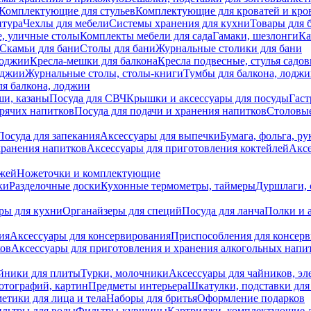
Комплектующие для стульев
Комплектующие для кроватей и кро
итура
Чехлы для мебели
Системы хранения для кухни
Товары для 
, уличные столы
Комплекты мебели для сада
Гамаки, шезлонги
Ка
Скамьи для бани
Столы для бани
Журнальные столики для бани
лоджии
Кресла-мешки для балкона
Кресла подвесные, стулья садо
оджии
Журнальные столы, столы-книги
Тумбы для балкона, лодж
я балкона, лоджии
ши, казаны
Посуда для СВЧ
Крышки и аксессуары для посуды
Гаст
орячих напитков
Посуда для подачи и хранения напитков
Столовы
Посуда для запекания
Аксессуары для выпечки
Бумага, фольга, р
хранения напитков
Аксессуары для приготовления коктейлей
Аксе
ожей
Ножеточки и комплектующие
ки
Разделочные доски
Кухонные термометры, таймеры
Дуршлаги, 
ры для кухни
Органайзеры для специй
Посуда для ланча
Полки и 
ия
Аксессуары для консервирования
Приспособления для консер
ков
Аксессуары для приготовления и хранения алкогольных напи
йники для плиты
Турки, молочники
Аксессуары для чайников, э
отографий, картин
Предметы интерьера
Шкатулки, подставки дл
етики для лица и тела
Наборы для бритья
Оформление подарков
льтры для воды
Фильтры-кувшины
Картриджи, комплектующие д