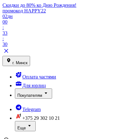
Скидки до 80% ко Дню Рождения!
промокод HAPPY22
02
дн
00
:
33
:
30
г. Минск
Оплата частями
Для юрлиц
Покупателям
Telegram
+375 29
302 10 21
Еще