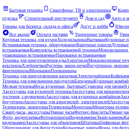
Бытовая техника
Смартфоны, ТВ и электроника
Комп
отделка
Строительный инструмент
Дом и сад
Авто и 
Товары для бизнеса, склада и офиса
Досуг и хобби
Ювели
Все акции
Оплата частями
Уцененные товары
Умны
Крупная техника для кухни
Холодильники
Вытяжки
Кухонные 
Встраиваемая техника, оборудование
Варочные панели
Духовые
встраиваемые
Комплекты встраиваемой техники
Морозильники 
упаковщики встраиваемые
Пароварки встраиваемые
Техника для приготовления еды
Аэрогрили
Микроволновые пе
кексницы
Хлебопечки
Ростеры, мини-печи
Йогуртницы, морож
фритюрницы
Яйцеварки
Попкорницы
Техника для приготовления напитков
Электрочайники
Кофевар
Техника для измельчения продуктов
Блендеры
Кухонные комбай
Мелкая техника
Весы кухонные, бытовые
Сушилки для овощей 
Аксессуары для кухонной техники
Аксессуары для микроволно
тостеров, сэндвичниц
Аксессуары для кухонных комбайнов
Акс
йогуртниц
Аксессуары для аэрогрилей, электрогрилей
Аксессуа
Телевизоры, мониторы
Телевизоры
Мониторы
Мониторы-телеви
Смарт-часы, аксессуары
Умные часы
Фитнес-браслеты
Умные ча
Фото, видеосъемка
Фотоаппараты
Видеокамеры
Экшн-камеры
Ка
видеокамер
Аксессуары для объективов
Штативы
Цифровые фот
Оборудование для фотостудии
Кольцевые лампы
Фоны для фото