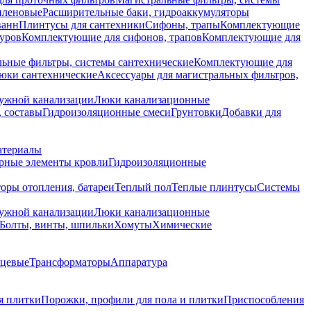
иленовые
Расширительные баки, гидроаккумуляторы
ванн
Плинтусы для сантехники
Сифоны, трапы
Комплектующие
уров
Комплектующие для сифонов, трапов
Комплектующие для
ьные фильтры, системы сантехнические
Комплектующие для
юки сантехнические
Аксессуары для магистральных фильтров,
ружной канализации
Люки канализационные
 составы
Гидроизоляционные смеси
Грунтовки
Добавки для
атериалы
рные элементы кровли
Гидроизоляционные
оры отопления, батареи
Теплый пол
Теплые плинтусы
Системы
ружной канализации
Люки канализационные
Болты, винты, шпильки
Хомуты
Химические
нцевые
Трансформаторы
Аппаратура
я плитки
Порожки, профили для пола и плитки
Приспособления