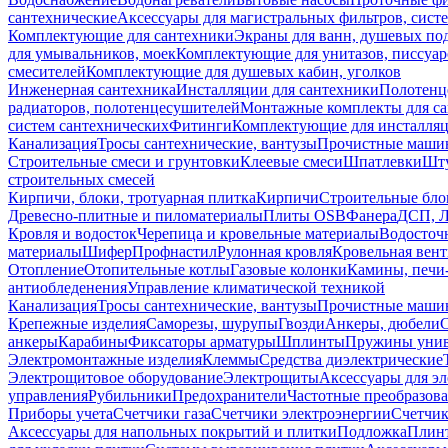
сантехнические
Аксессуары для магистральных фильтров, сист
Комплектующие для сантехники
Экраны для ванн, душевых по
для умывальников, моек
Комплектующие для унитазов, писсуар
смесителей
Комплектующие для душевых кабин, уголков
Инженерная сантехника
Инсталляции для сантехники
Полотенц
радиаторов, полотенцесушителей
Монтажные комплекты для с
систем сантехнических
Фитинги
Комплектующие для инсталля
Канализация
Тросы сантехнические, вантузы
Прочистные маши
Строительные смеси и грунтовки
Клеевые смеси
Шпатлевки
Шту
строительных смесей
Кирпичи, блоки, тротуарная плитка
Кирпичи
Строительные бло
Древесно-плитные и пиломатериалы
Плиты OSB
Фанера
ДСП, 
Кровля и водосток
Черепица и кровельные материалы
Водосточ
материалы
Шифер
Профнастил
Рулонная кровля
Кровельная вен
Отопление
Отопительные котлы
Газовые колонки
Камины, печи
антиобледенения
Управление климатической техникой
Канализация
Тросы сантехнические, вантузы
Прочистные маши
Крепежные изделия
Саморезы, шурупы
Гвозди
Анкеры, дюбели
анкеры
Карабины
Фиксаторы арматуры
Шплинты
Пружины унив
Электромонтажные изделия
Клеммы
Средства диэлектрические
Электрощитовое оборудование
Электрощиты
Аксессуары для э
управления
Рубильники
Предохранители
Частотные преобразов
Приборы учета
Счетчики газа
Счетчики электроэнергии
Счетчи
Аксессуары для напольных покрытий и плитки
Подложка
Плинт