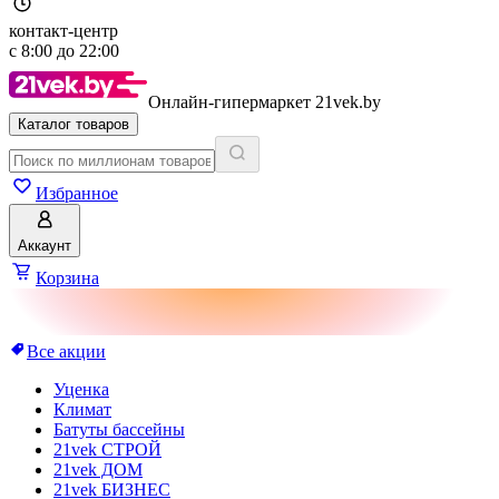
контакт-центр
с
8:00
до
22:00
Онлайн-гипермаркет 21vek.by
Каталог товаров
Избранное
Аккаунт
Корзина
Все акции
Уценка
Климат
Батуты бассейны
21vek СТРОЙ
21vek ДОМ
21vek БИЗНЕС