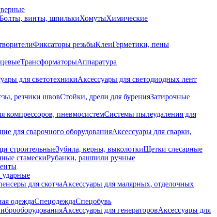
дверные
Болты, винты, шпильки
Хомуты
Химические
творители
Фиксаторы резьбы
Клеи
Герметики, пены
нцевые
Трансформаторы
Аппаратура
уары для светотехники
Аксессуары для светодиодных лент
езы, резчики швов
Стойки, дрели для бурения
Затирочные
ля компрессоров, пневмосистем
Системы пылеудаления для
ие для сварочного оборудования
Аксессуары для сварки,
щи строительные
Зубила, керны, выколотки
Щетки слесарные
чные стамески
Рубанки, рашпили ручные
енты
 ударные
енсеры для скотча
Аксессуары для малярных, отделочных
ная одежда
Спецодежда
Спецобувь
виброоборудования
Аксессуары для генераторов
Аксессуары для