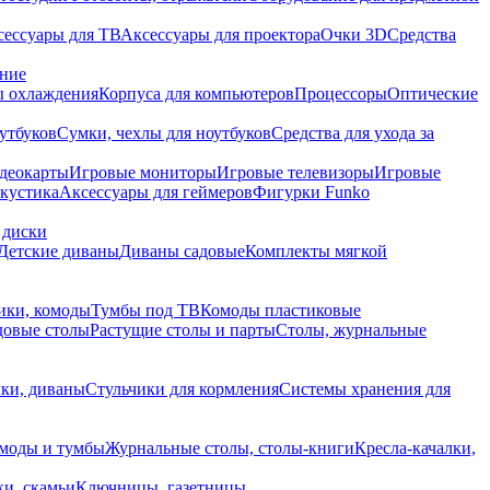
сессуары для ТВ
Аксессуары для проектора
Очки 3D
Средства
ание
 охлаждения
Корпуса для компьютеров
Процессоры
Оптические
утбуков
Сумки, чехлы для ноутбуков
Средства для ухода за
деокарты
Игровые мониторы
Игровые телевизоры
Игровые
акустика
Аксессуары для геймеров
Фигурки Funko
 диски
Детские диваны
Диваны садовые
Комплекты мягкой
ики, комоды
Тумбы под ТВ
Комоды пластиковые
довые столы
Растущие столы и парты
Столы, журнальные
ки, диваны
Стульчики для кормления
Системы хранения для
моды и тумбы
Журнальные столы, столы-книги
Кресла-качалки,
ки, скамьи
Ключницы, газетницы