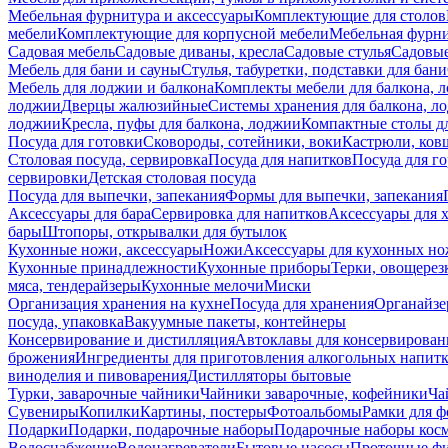
Мебельная фурнитура и аксессуары
Комплектующие для столов
мебели
Комплектующие для корпусной мебели
Мебельная фурн
Садовая мебель
Садовые диваны, кресла
Садовые стулья
Садовые
Мебель для бани и сауны
Стулья, табуретки, подставки для бани
Мебель для лоджии и балкона
Комплекты мебели для балкона, 
лоджии
Дверцы жалюзийные
Системы хранения для балкона, л
лоджии
Кресла, пуфы для балкона, лоджии
Компактные столы дл
Посуда для готовки
Сковороды, сотейники, воки
Кастрюли, ков
Столовая посуда, сервировка
Посуда для напитков
Посуда для г
сервировки
Детская столовая посуда
Посуда для выпечки, запекания
Формы для выпечки, запекания
Аксессуары для бара
Сервировка для напитков
Аксессуары для 
бары
Штопоры, открывалки для бутылок
Кухонные ножи, аксессуары
Ножи
Аксессуары для кухонных н
Кухонные принадлежности
Кухонные приборы
Терки, овощерез
мяса, тендерайзеры
Кухонные мелочи
Миски
Организация хранения на кухне
Посуда для хранения
Органайзе
посуда, упаковка
Вакуумные пакеты, контейнеры
Консервирование и дистилляция
Автоклавы для консервирован
брожения
Ингредиенты для приготовления алкогольных напит
виноделия и пивоварения
Дистилляторы бытовые
Турки, заварочные чайники
Чайники заварочные, кофейники
Ча
Сувениры
Копилки
Картины, постеры
Фотоальбомы
Рамки для ф
Подарки
Подарки, подарочные наборы
Подарочные наборы косм
Водоснабжение
Водонагреватели
Бытовые насосы
Проточные фи